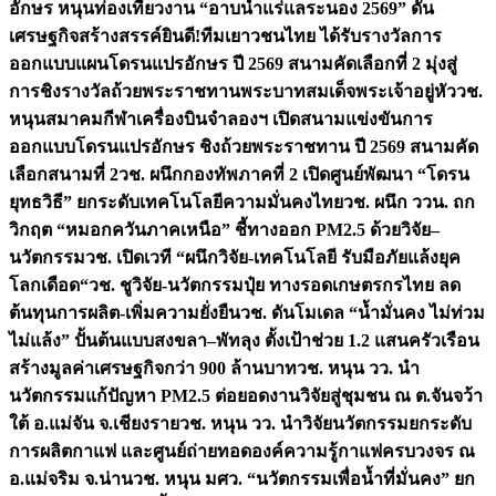
อักษร หนุนท่องเที่ยวงาน “อาบน้ำแร่แลระนอง 2569” ดัน
เศรษฐกิจสร้างสรรค์
ยินดี!ทีมเยาวชนไทย ได้รับรางวัลการ
ออกแบบแผนโดรนแปรอักษร ปี 2569 สนามคัดเลือกที่ 2 มุ่งสู่
การชิงรางวัลถ้วยพระราชทานพระบาทสมเด็จพระเจ้าอยู่หัว
วช.
หนุนสมาคมกีฬาเครื่องบินจำลองฯ เปิดสนามแข่งขันการ
ออกแบบโดรนแปรอักษร ชิงถ้วยพระราชทาน ปี 2569 สนามคัด
เลือกสนามที่ 2
วช. ผนึกกองทัพภาคที่ 2 เปิดศูนย์พัฒนา “โดรน
ยุทธวิธี” ยกระดับเทคโนโลยีความมั่นคงไทย
วช. ผนึก ววน. ถก
วิกฤต “หมอกควันภาคเหนือ” ชี้ทางออก PM2.5 ด้วยวิจัย–
นวัตกรรม
วช. เปิดเวที “ผนึกวิจัย-เทคโนโลยี รับมือภัยแล้งยุค
โลกเดือด“
วช. ชูวิจัย-นวัตกรรมปุ๋ย ทางรอดเกษตรกรไทย ลด
ต้นทุนการผลิต-เพิ่มความยั่งยืน
วช. ดันโมเดล “น้ำมั่นคง ไม่ท่วม
ไม่แล้ง” ปั้นต้นแบบสงขลา–พัทลุง ตั้งเป้าช่วย 1.2 แสนครัวเรือน
สร้างมูลค่าเศรษฐกิจกว่า 900 ล้านบาท
วช. หนุน วว. นำ
นวัตกรรมแก้ปัญหา PM2.5 ต่อยอดงานวิจัยสู่ชุมชน ณ ต.จันจว้า
ใต้ อ.แม่จัน จ.เชียงราย
วช. หนุน วว. นำวิจัยนวัตกรรมยกระดับ
การผลิตกาแฟ และศูนย์ถ่ายทอดองค์ความรู้กาแฟครบวงจร ณ
อ.แม่จริม จ.น่าน
วช. หนุน มศว. “นวัตกรรมเพื่อน้ำที่มั่นคง” ยก