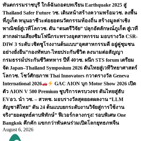
ทันตกรรมราชบุรี ใกล้ฉัน
ถอดบทเรียน Earthquake 2025 สู่
Thailand Safer Future วช. เดินหน้าสร้างความพร้อม
วช. ลงพื้น
ที่ภูเก็ต หนุนอาชีวะต่อยอดนวัตกรรมท้องถิ่น สร้างมูลค่าเชิง
พาณิชย์สู่เวทีโลก
วช. ดัน “ดนตรีวิจัย” ปลุกอัตลักษณ์ภูเก็ต สู่เวที
สากลผ่านเสียงซิมโฟนี
กระทรวงอุตสาหกรรม มอบรางวัล CSR-
DIW 3 ระดับ เชิดชูโรงงานต้นแบบ“อุตสาหกรรมดี อยู่คู่ชุมชน
อย่างยั่งยืน”
กองทัพบก-ไทยประกันชีวิต ลงนามต่อสัญญา
กรมธรรม์ประกันชีวิตทหาร ปีที่ 40
วช. ผนึก STS forum เตรียม
จัด Japan–Thailand Symposium 2026 ดันไทยสู่เวทีวิทยาศาสตร์
โลก
วช. โชว์ศักยภาพ Thai Innovators กวาดรางวัล Geneva
International 2026
GAC AION บุก Motor Show 2026 เปิด
ตัว AION V 500 Premium ชูบริการครบวงจร ดันไทยสู่ฮับ
EV
อว. นำ วช. – สวทช. มอบรางวัลสุดยอดผลงาน “LLM
สัญชาติไทย” ดัน 24 ต้นแบบยกระดับงานวิจัยสู่การใช้งาน
จริง
“ยอดยุทธ์ดาบพิทักษ์” ฟีเวอร์กลางกรุง! รอบพิเศษ One
Bangkok คึกคัก แขกกว่าพันคนร่วมเปิดโลกยุทธภพจีน
August 6, 2026