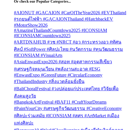
Or check our Popular Categories...
#AIONUT #GACAION #CarOfTheYear2026 #EVThailand
#รถยนต์ไฟฟ้า #GACAIONThailand #HatchbackEV
#MotorShow2026
#AmazingThailandCountdown2025 #ICONSIAM
#ICONSIAMCountdown2025
#ARTDNAHUB #วช #NRCT #อว #กระทรวงอว #ทัศน
ศิลป์ #SoftPower #ศิลปะไทย #นวัตกรรม #ทุนวัฒนธรรม
#ICONSIAM #VisualArts
#AsiaEnwastExpo2026 #สอท #อุตสาหกรรมสีเขียว
#เศรษฐกิจหมุนเวียน #พลังงานสะอาด #ESG
#EnwastExpo #GreenFuture #CircularEconomy
#ThailandIndustry #สิ่งแวดล้อมยั่งยืน
#BaliChoralFestival #วงปล่อยแก่ประเทศไทย #วิจัยเพื่อ
สังคมสูงวัย
#BangkokArtFestival #BAF11 #CraftYourDreams
#PaintYourCity #เศรษฐกิจวัฒนธรรม #CreativeEconomy
#ศิลปะร่วมสมัย #ICONSIAM #สศร #ArtMarket #เมือง
แห่งศิลปะ