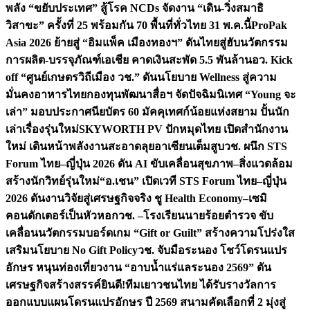
พลัง “ขยับประเทศ” สู้โรค NCDs จัดงาน “เดิน-วิ่งสมาธิ
วิสาขะ” ครั้งที่ 25 พร้อมกัน 70 พื้นที่ทั่วไทย 31 พ.ค.นี้
ProPak
Asia 2026 ย้ายสู่ “อิมแพ็ค เมืองทองฯ” ดันไทยสู่ฮับนวัตกรรม
การผลิต-บรรจุภัณฑ์เอเชีย คาดเงินสะพัด 5.5 พันล้าน
อว. Kick
off “ศูนย์เกษตรวิถีเมือง วช.” ดันนโยบาย Wellness สู่ความ
มั่นคงอาหารไทย
กองทุนพัฒนาสื่อฯ จัดปัจฉิมนิเทศ “Young จะ
เล่า” มอบประกาศนียบัตร 60 มัคคุเทศก์น้อยแห่งสยาม ปั้นนัก
เล่าเรื่องรุ่นใหม่
SKYWORTH PV ปักหมุดไทย เปิดสำนักงาน
ใหม่ เดินหน้าพลังงานสะอาดลุยอาเซียนเต็มสูบ
วช. ผนึก STS
Forum ไทย–ญี่ปุ่น 2026 ดัน AI ขับเคลื่อนสุขภาพ–สิ่งแวดล้อม
สร้างนักวิทย์รุ่นใหม่
“อ.เชน” เปิดเวที STS Forum ไทย–ญี่ปุ่น
2026 ดันงานวิจัยสู่เศรษฐกิจจริง ชู Health Economy–เซมิ
คอนดักเตอร์เป็นหัวหอก
วช. –โรงเรียนนายร้อยตำรวจ ขับ
เคลื่อนนวัตกรรมบอร์ดเกม “Gift or Guilt” สร้างความโปร่งใส
เสริมนโยบาย No Gift Policy
วช. จับมือระนอง โชว์โดรนแปร
อักษร หนุนท่องเที่ยวงาน “อาบน้ำแร่แลระนอง 2569” ดัน
เศรษฐกิจสร้างสรรค์
ยินดี!ทีมเยาวชนไทย ได้รับรางวัลการ
ออกแบบแผนโดรนแปรอักษร ปี 2569 สนามคัดเลือกที่ 2 มุ่งสู่