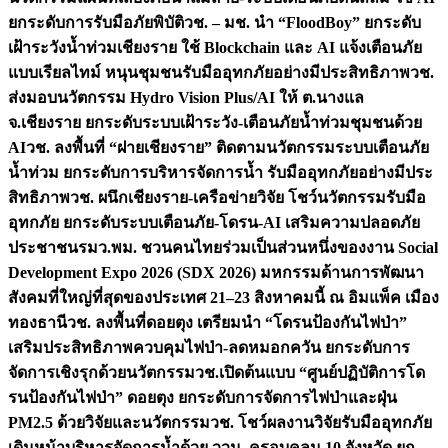
ยกระดับการรับมือภัยพิบัติ
วช. – มช. นำ “FloodBoy” ยกระดับ
เฝ้าระวังน้ำท่วมเชียงราย ใช้ Blockchain และ AI แจ้งเตือนภัย
แบบเรียลไทม์ หนุนชุมชนรับมืออุทกภัยอย่างมีประสิทธิภาพ
วช.
ส่งมอบนวัตกรรม Hydro Vision Plus/AI ให้ ต.นางแล
จ.เชียงราย ยกระดับระบบเฝ้าระวัง-เตือนภัยน้ำท่วมชุมชนด้วย
AI
วช. ลงพื้นที่ “ฝายเชียงราย” ติดตามนวัตกรรมระบบเตือนภัย
น้ำท่วม ยกระดับการบริหารจัดการน้ำ รับมืออุทกภัยอย่างมีประ
สิทธิภาพ
วช. ผนึกเชียงราย-เครือข่ายวิจัย โชว์นวัตกรรมรับมือ
อุทกภัย ยกระดับระบบเตือนภัย-โดรน-AI เสริมความปลอดภัย
ประชาชน
รมว.พม. ชวนคนไทยร่วมเป็นส่วนหนึ่งของงาน Social
Development Expo 2026 (SDX 2026) มหกรรมด้านการพัฒนา
สังคมที่ใหญ่ที่สุดของประเทศ 21–23 สิงหาคมนี้ ณ อิมแพ็ค เมือง
ทองธานี
วช. ลงพื้นที่ดอยตุง เตรียมนำ “โดรนป้องกันไฟป่า”
เสริมประสิทธิภาพควบคุมไฟป่า-ลดหมอกควัน ยกระดับการ
จัดการเชิงรุกด้วยนวัตกรรม
วช.เปิดต้นแบบ “ศูนย์ปฏิบัติการโด
รนป้องกันไฟป่า” ดอยตุง ยกระดับการจัดการไฟป่าและฝุ่น
PM2.5 ด้วยวิจัยและนวัตกรรม
วช. โชว์ผลงานวิจัยรับมืออุทกภัย
เดินหน้าบริหารจัดการน้ำด้วย ววน. ครอบคลุม 10 จังหวัด ยก