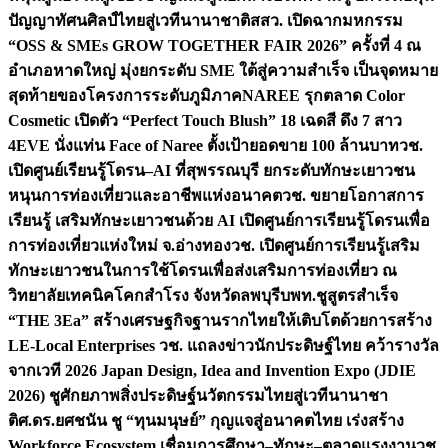
ปัญญาทัศนศิลป์ไทยสู่เวทีนานาชาติ
สสว. เปิดฉากมหกรรม
“OSS & SMEs GROW TOGETHER FAIR 2026” ครั้งที่ 4 ณ
อำเภอหาดใหญ่ มุ่งยกระดับ SME ใต้สู่ความสำเร็จ เป็นจุดหมาย
สุดท้ายของโครงการระดับภูมิภาค
NAREE รุกตลาด Color
Cosmetic เปิดตัว “Perfect Touch Blush” 18 เฉดสี ดึง 7 สาว
4EVE นั่งแท่น Face of Naree ตั้งเป้ายอดขาย 100 ล้านบาท
วช.
เปิดศูนย์เรียนรู้โดรน–AI ที่สุพรรณบุรี ยกระดับทักษะเยาวชน
หนุนการท่องเที่ยวและอาชีพแห่งอนาคต
วช. ขยายโอกาสการ
เรียนรู้ เสริมทักษะเยาวชนด้วย AI เปิดศูนย์การเรียนรู้โดรนเพื่อ
การท่องเที่ยวแห่งใหม่ จ.อ่างทอง
วช. เปิดศูนย์การเรียนรู้เสริม
ทักษะเยาวชนในการใช้โดรนเพื่อส่งเสริมการท่องเที่ยว ณ
วิทยาลัยเทคนิคโคกสำโรง จังหวัดลพบุรี
บพท.ชูสูตรสำเร็จ
“THE 3Ea” สร้างเศรษฐกิจฐานรากไทยให้เติบโตด้วยการสร้าง
LE-Local Enterprises
วช. แถลงข่าวนักประดิษฐ์ไทย คว้ารางวัล
จากเวที 2026 Japan Design, Idea and Invention Expo (JDIE
2026) ชูศักยภาพสิ่งประดิษฐ์นวัตกรรมไทยสู่เวทีนานาชา
ติ
ศ.ดร.ยศชนัน ชู “ทุนมนุษย์” กุญแจสู่อนาคตไทย เร่งสร้าง
Workforce Ecosystem เชื่อมการศึกษา–ทักษะ–ตลาดแรงงาน
วช.