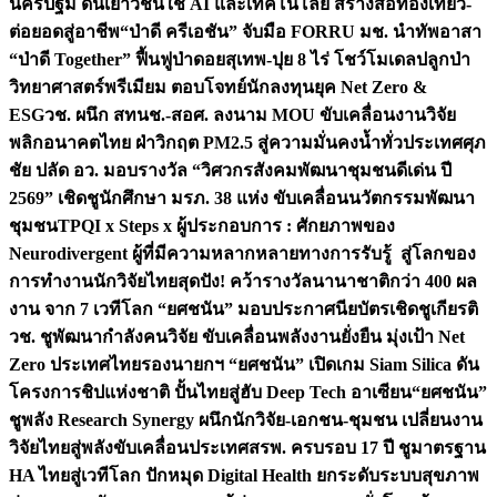
นครปฐม ดันเยาวชนใช้ AI และเทคโนโลยี สร้างสื่อท่องเที่ยว-
ต่อยอดสู่อาชีพ
“ป่าดี ครีเอชัน” จับมือ FORRU มช. นำทัพอาสา
“ป่าดี Together” ฟื้นฟูป่าดอยสุเทพ-ปุย 8 ไร่ โชว์โมเดลปลูกป่า
วิทยาศาสตร์พรีเมียม ตอบโจทย์นักลงทุนยุค Net Zero &
ESG
วช. ผนึก สทนช.-สอศ. ลงนาม MOU ขับเคลื่อนงานวิจัย
พลิกอนาคตไทย ฝ่าวิกฤต PM2.5 สู่ความมั่นคงน้ำทั่วประเทศ
ศุภ
ชัย ปลัด อว. มอบรางวัล “วิศวกรสังคมพัฒนาชุมชนดีเด่น ปี
2569” เชิดชูนักศึกษา มรภ. 38 แห่ง ขับเคลื่อนนวัตกรรมพัฒนา
ชุมชน
TPQI x Steps x ผู้ประกอบการ : ศักยภาพของ
Neurodivergent ผู้ที่มีความหลากหลายทางการรับรู้ สู่โลกของ
การทำงาน
นักวิจัยไทยสุดปัง! คว้ารางวัลนานาชาติกว่า 400 ผล
งาน จาก 7 เวทีโลก “ยศชนัน” มอบประกาศนียบัตรเชิดชูเกียรติ
วช. ชูพัฒนากำลังคนวิจัย ขับเคลื่อนพลังงานยั่งยืน มุ่งเป้า Net
Zero ประเทศไทย
รองนายกฯ “ยศชนัน” เปิดเกม Siam Silica ดัน
โครงการชิปแห่งชาติ ปั้นไทยสู่ฮับ Deep Tech อาเซียน
“ยศชนัน”
ชูพลัง Research Synergy ผนึกนักวิจัย-เอกชน-ชุมชน เปลี่ยนงาน
วิจัยไทยสู่พลังขับเคลื่อนประเทศ
สรพ. ครบรอบ 17 ปี ชูมาตรฐาน
HA ไทยสู่เวทีโลก ปักหมุด Digital Health ยกระดับระบบสุขภาพ