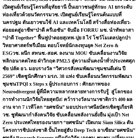
เปิดศูนย์เรียนรู้โดรนที่อุทัยธานี ปั้นเยาวชนสู่ทักษะ AI ยกระดับ
ท่องเที่ยวด้วยนวัตกรรม
วช. เปิดศูนย์เรียนรู้โดรนต้นแบบที่
นครปฐม ดันเยาวชนใช้ AI และเทคโนโลยี สร้างสื่อท่องเที่ยว-
ต่อยอดสู่อาชีพ
“ป่าดี ครีเอชัน” จับมือ FORRU มช. นำทัพอาสา
“ป่าดี Together” ฟื้นฟูป่าดอยสุเทพ-ปุย 8 ไร่ โชว์โมเดลปลูกป่า
วิทยาศาสตร์พรีเมียม ตอบโจทย์นักลงทุนยุค Net Zero &
ESG
วช. ผนึก สทนช.-สอศ. ลงนาม MOU ขับเคลื่อนงานวิจัย
พลิกอนาคตไทย ฝ่าวิกฤต PM2.5 สู่ความมั่นคงน้ำทั่วประเทศ
ศุภ
ชัย ปลัด อว. มอบรางวัล “วิศวกรสังคมพัฒนาชุมชนดีเด่น ปี
2569” เชิดชูนักศึกษา มรภ. 38 แห่ง ขับเคลื่อนนวัตกรรมพัฒนา
ชุมชน
TPQI x Steps x ผู้ประกอบการ : ศักยภาพของ
Neurodivergent ผู้ที่มีความหลากหลายทางการรับรู้ สู่โลกของ
การทำงาน
นักวิจัยไทยสุดปัง! คว้ารางวัลนานาชาติกว่า 400 ผล
งาน จาก 7 เวทีโลก “ยศชนัน” มอบประกาศนียบัตรเชิดชูเกียรติ
วช. ชูพัฒนากำลังคนวิจัย ขับเคลื่อนพลังงานยั่งยืน มุ่งเป้า Net
Zero ประเทศไทย
รองนายกฯ “ยศชนัน” เปิดเกม Siam Silica ดัน
โครงการชิปแห่งชาติ ปั้นไทยสู่ฮับ Deep Tech อาเซียน
“ยศชนัน”
ชูพลัง Research Synergy ผนึกนักวิจัย-เอกชน-ชุมชน เปลี่ยนงาน