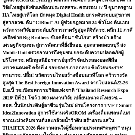
วิจัยไทยสู่พลังขับเคลื่อนประเทศ
สรพ. ครบรอบ 17 ปี ชูมาตรฐาน
HA ไทยสู่เวทีโลก ปักหมุด Digital Health ยกระดับระบบสุขภาพ
สู่สากล
วช. ดัน “CIBbot” AI ผู้ช่วยกฎหมาย 24 ชั่วโมง ต้นแบบ
นวัตกรรมวิจัยยกระดับบริการภาครัฐสู่ยุคดิจิทัล
วช. ผนึก 11 ภาคี
เครือข่าย Big Brothers ขับเคลื่อน “ชันโรง” สร้างป่า สร้าง
เศรษฐกิจชุมชน สู่การพัฒนาที่ยั่งยืน
อย. ลุยตลาดสดธนบุรี ส่ง
Mobile Unit ตรวจอาหารถึงชุมชน ยกระดับความปลอดภัยผู้
บริโภค
วช. ผนึกมูลนิธิอาจารย์สุกรีฯ จัดประลองยอดฝีมือ
เยาวชนดนตรี ครั้งที่ 4 รอบรองฯ ภาคกลาง ชิงถ้วยพระราช
ทานฯ
วช. ปลื้ม! นวัตกรรมไทยสร้างชื่อบนเวทีโลก คว้ารางวัล
สูงสุด The Best Foreign Innovation Award จากโปแลนด์
22-26
มิ.ย.นี้ วช.เปิดมหกรรมวิจัยแห่งชาติ ‘Thailand Research Expo
2026’ ปีที่ 21 โชว์ 1,000 ผลงานวิจัย เปลี่ยนอนาคตไทย
วช. –
สอศ. ปั้นนักประดิษฐ์อาชีวะรุ่นใหม่ ผ่านโครงการ TVET Smart
Idea2Innovation สู่การใช้งานจริง
OROM เครื่องดื่มแพลนต์เบส
จากมะม่วงหิมพานต์และกล้วยน้ำว้าดิบ สร้างกระแสใน
THAIFEX 2026 ดึงความสนใจผู้ซื้อหลายประเทศ
“ดนุพร” หนุน