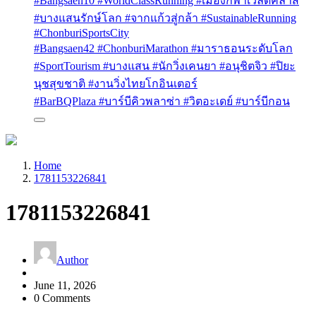
#Bangsaen10 #WorldClassRunning #เมืองกีฬาเวิลด์คลาส
#บางแสนรักษ์โลก #จากแก้วสู่กล้า #SustainableRunning
#ChonburiSportsCity
#Bangsaen42 #ChonburiMarathon #มาราธอนระดับโลก
#SportTourism #บางแสน #นักวิ่งเคนยา #อนุชิตจิว #ปิยะ
นุชสุขชาติ #งานวิ่งไทยโกอินเตอร์
#BarBQPlaza #บาร์บีคิวพลาซ่า #วิตอะเดย์ #บาร์บีกอน
Home
1781153226841
1781153226841
Author
June 11, 2026
0 Comments