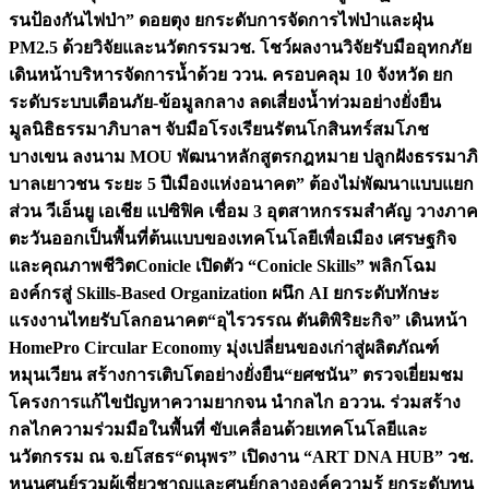
รนป้องกันไฟป่า” ดอยตุง ยกระดับการจัดการไฟป่าและฝุ่น
PM2.5 ด้วยวิจัยและนวัตกรรม
วช. โชว์ผลงานวิจัยรับมืออุทกภัย
เดินหน้าบริหารจัดการน้ำด้วย ววน. ครอบคลุม 10 จังหวัด ยก
ระดับระบบเตือนภัย-ข้อมูลกลาง ลดเสี่ยงน้ำท่วมอย่างยั่งยืน
มูลนิธิธรรมาภิบาลฯ จับมือโรงเรียนรัตนโกสินทร์สมโภช
บางเขน ลงนาม MOU พัฒนาหลักสูตรกฎหมาย ปลูกฝังธรรมาภิ
บาลเยาวชน ระยะ 5 ปี
เมืองแห่งอนาคต” ต้องไม่พัฒนาแบบแยก
ส่วน วีเอ็นยู เอเชีย แปซิฟิค เชื่อม 3 อุตสาหกรรมสำคัญ วางภาค
ตะวันออกเป็นพื้นที่ต้นแบบของเทคโนโลยีเพื่อเมือง เศรษฐกิจ
และคุณภาพชีวิต
Conicle เปิดตัว “Conicle Skills” พลิกโฉม
องค์กรสู่ Skills-Based Organization ผนึก AI ยกระดับทักษะ
แรงงานไทยรับโลกอนาคต
“อุไรวรรณ ตันติพิริยะกิจ” เดินหน้า
HomePro Circular Economy มุ่งเปลี่ยนของเก่าสู่ผลิตภัณฑ์
หมุนเวียน สร้างการเติบโตอย่างยั่งยืน
“ยศชนัน” ตรวจเยี่ยมชม
โครงการแก้ไขปัญหาความยากจน นำกลไก อววน. ร่วมสร้าง
กลไกความร่วมมือในพื้นที่ ขับเคลื่อนด้วยเทคโนโลยีและ
นวัตกรรม ณ จ.ยโสธร
“ดนุพร” เปิดงาน “ART DNA HUB” วช.
หนุนศูนย์รวมผู้เชี่ยวชาญและศูนย์กลางองค์ความรู้ ยกระดับทุน