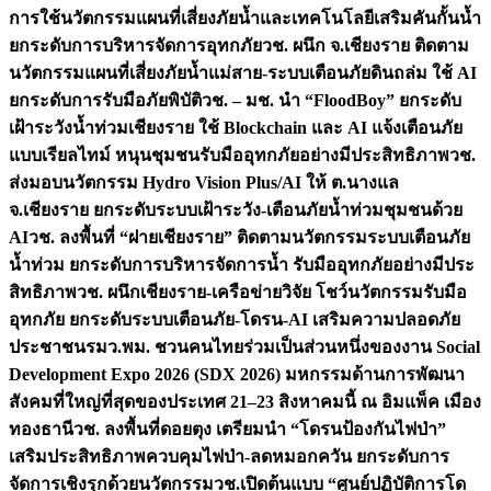
การใช้นวัตกรรมแผนที่เสี่ยงภัยน้ำและเทคโนโลยีเสริมคันกั้นน้ำ
ยกระดับการบริหารจัดการอุทกภัย
วช. ผนึก จ.เชียงราย ติดตาม
นวัตกรรมแผนที่เสี่ยงภัยน้ำแม่สาย-ระบบเตือนภัยดินถล่ม ใช้ AI
ยกระดับการรับมือภัยพิบัติ
วช. – มช. นำ “FloodBoy” ยกระดับ
เฝ้าระวังน้ำท่วมเชียงราย ใช้ Blockchain และ AI แจ้งเตือนภัย
แบบเรียลไทม์ หนุนชุมชนรับมืออุทกภัยอย่างมีประสิทธิภาพ
วช.
ส่งมอบนวัตกรรม Hydro Vision Plus/AI ให้ ต.นางแล
จ.เชียงราย ยกระดับระบบเฝ้าระวัง-เตือนภัยน้ำท่วมชุมชนด้วย
AI
วช. ลงพื้นที่ “ฝายเชียงราย” ติดตามนวัตกรรมระบบเตือนภัย
น้ำท่วม ยกระดับการบริหารจัดการน้ำ รับมืออุทกภัยอย่างมีประ
สิทธิภาพ
วช. ผนึกเชียงราย-เครือข่ายวิจัย โชว์นวัตกรรมรับมือ
อุทกภัย ยกระดับระบบเตือนภัย-โดรน-AI เสริมความปลอดภัย
ประชาชน
รมว.พม. ชวนคนไทยร่วมเป็นส่วนหนึ่งของงาน Social
Development Expo 2026 (SDX 2026) มหกรรมด้านการพัฒนา
สังคมที่ใหญ่ที่สุดของประเทศ 21–23 สิงหาคมนี้ ณ อิมแพ็ค เมือง
ทองธานี
วช. ลงพื้นที่ดอยตุง เตรียมนำ “โดรนป้องกันไฟป่า”
เสริมประสิทธิภาพควบคุมไฟป่า-ลดหมอกควัน ยกระดับการ
จัดการเชิงรุกด้วยนวัตกรรม
วช.เปิดต้นแบบ “ศูนย์ปฏิบัติการโด