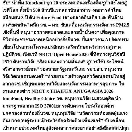
ชัย” นำทีม Knockout บุก 20 ประเทศ ดันเครื่องดื่มชูกำลังไทยสู่
เวทีโลก ตั้งเป้า 500 ล้านปีแรก
สถาบันอาหาร–หอการค้าไทย
ผนึกแผน 3 ปี ดัน Future Food เจาะตลาดอินเดีย 1.46 พันล้าน
คน
“ยศชนัน” ผนึก วช. – มช. ขับเคลื่อนนวัตกรรมจัดการ PM2.5
เชิงพื้นที่ หนุน “อากาศสะอาดและสายน้ำมั่นคง” เพื่อคุณภาพ
ชีวิตประชาชนภาคเหนืออย่างยั่งยืน
วช. ปั้นเยาวชน AI จัดอบรม
เขียนโปรแกรมโดรนแปรอักษร เสริมทักษะนวัตกรรมสู่ภาค
ปฏิบัติ
วช. เปิดเวที NRCT Open House 2026 ชี้ทิศทางทุนวิจัยปี
2570 ดันงานวิจัย “สังคมและความมั่นคง” สู่การใช้ประโยชน์
จริง
“อาจารย์เชน” รองนายกรัฐมนตรีและ รมว.อว. หนุนงาน
วิจัยวัฒนธรรมดนตรี “ท่าสยาม” สร้างคุณค่าวัฒนธรรมไทยสู่
สากล
วช. เชิญชมผลงานวิจัยและนวัตกรรมอาหารสุขภาพ ใน
งานแถลงข่าว NRCT x THAIFEX-ANUGA ASIA 2026
InnoFood, Healthy Choice
วช. หนุนงานวิจัย ม.สวนดุสิต นำ
มาตรฐานสากล ISO 37001ยกระดับความโปร่งใสองค์กร
ปกครองส่วนท้องถิ่น
วช. หนุนทุนวิจัย “นวัตกรรมห้องลดฝุ่นแรง
ดันบวกควบคู่ระบบเฝ้าระวังอัจฉริยะด้วยเซ็นเซอร์” ขับเคลื่อน
เป้าหมายประเทศไทยสู่สังคมอากาศสะอาดอย่างยั่งยืน
สสส.ปลุก