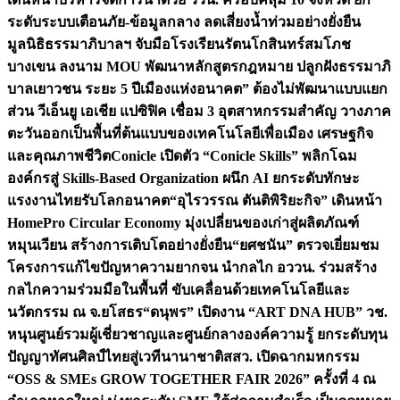
ระดับระบบเตือนภัย-ข้อมูลกลาง ลดเสี่ยงน้ำท่วมอย่างยั่งยืน
มูลนิธิธรรมาภิบาลฯ จับมือโรงเรียนรัตนโกสินทร์สมโภช
บางเขน ลงนาม MOU พัฒนาหลักสูตรกฎหมาย ปลูกฝังธรรมาภิ
บาลเยาวชน ระยะ 5 ปี
เมืองแห่งอนาคต” ต้องไม่พัฒนาแบบแยก
ส่วน วีเอ็นยู เอเชีย แปซิฟิค เชื่อม 3 อุตสาหกรรมสำคัญ วางภาค
ตะวันออกเป็นพื้นที่ต้นแบบของเทคโนโลยีเพื่อเมือง เศรษฐกิจ
และคุณภาพชีวิต
Conicle เปิดตัว “Conicle Skills” พลิกโฉม
องค์กรสู่ Skills-Based Organization ผนึก AI ยกระดับทักษะ
แรงงานไทยรับโลกอนาคต
“อุไรวรรณ ตันติพิริยะกิจ” เดินหน้า
HomePro Circular Economy มุ่งเปลี่ยนของเก่าสู่ผลิตภัณฑ์
หมุนเวียน สร้างการเติบโตอย่างยั่งยืน
“ยศชนัน” ตรวจเยี่ยมชม
โครงการแก้ไขปัญหาความยากจน นำกลไก อววน. ร่วมสร้าง
กลไกความร่วมมือในพื้นที่ ขับเคลื่อนด้วยเทคโนโลยีและ
นวัตกรรม ณ จ.ยโสธร
“ดนุพร” เปิดงาน “ART DNA HUB” วช.
หนุนศูนย์รวมผู้เชี่ยวชาญและศูนย์กลางองค์ความรู้ ยกระดับทุน
ปัญญาทัศนศิลป์ไทยสู่เวทีนานาชาติ
สสว. เปิดฉากมหกรรม
“OSS & SMEs GROW TOGETHER FAIR 2026” ครั้งที่ 4 ณ