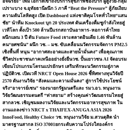
อัจฉริยะ” เพิ่มโอกาสเข้าถึงบริการสุขภาพช่องปาก ผู้สูงวัย-กลุ่ม
เปราะบาง จ.อุทัยธานี
ผนึก 5 ภาคี “Beat the Pressure” สู้ภัยเงียบ
ความดันโลหิตสูง เปิด Dashboard แห่งชาติคุมโรคทั่วไทย
“แสน
ชัย” นำทีม Knockout บุก 20 ประเทศ ดันเครื่องดื่มชูกำลังไทยสู่
เวทีโลก ตั้งเป้า 500 ล้านปีแรก
สถาบันอาหาร–หอการค้าไทย
ผนึกแผน 3 ปี ดัน Future Food เจาะตลาดอินเดีย 1.46 พันล้าน
คน
“ยศชนัน” ผนึก วช. – มช. ขับเคลื่อนนวัตกรรมจัดการ PM2.5
เชิงพื้นที่ หนุน “อากาศสะอาดและสายน้ำมั่นคง” เพื่อคุณภาพ
ชีวิตประชาชนภาคเหนืออย่างยั่งยืน
วช. ปั้นเยาวชน AI จัดอบรม
เขียนโปรแกรมโดรนแปรอักษร เสริมทักษะนวัตกรรมสู่ภาค
ปฏิบัติ
วช. เปิดเวที NRCT Open House 2026 ชี้ทิศทางทุนวิจัยปี
2570 ดันงานวิจัย “สังคมและความมั่นคง” สู่การใช้ประโยชน์
จริง
“อาจารย์เชน” รองนายกรัฐมนตรีและ รมว.อว. หนุนงาน
วิจัยวัฒนธรรมดนตรี “ท่าสยาม” สร้างคุณค่าวัฒนธรรมไทยสู่
สากล
วช. เชิญชมผลงานวิจัยและนวัตกรรมอาหารสุขภาพ ใน
งานแถลงข่าว NRCT x THAIFEX-ANUGA ASIA 2026
InnoFood, Healthy Choice
วช. หนุนงานวิจัย ม.สวนดุสิต นำ
มาตรฐานสากล ISO 37001ยกระดับความโปร่งใสองค์กร