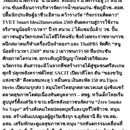
วิจัยและนวัตกรรม ‘น้ำมั่นคง’ ส่งมอบ 9 นวัตกรรมสู่ 21 หน่วย
งาน ขับเคลื่อนการบริหารจัดการน้ำขอนแก่น–ชัยภูมิ
วช.-สอศ.
ปลื้มนักประดิษฐ์อาชีวะอีสาน คว้ารางวัล “กิจกรรมติดดาว”
TVET Smart Idea2Innovation 2569 ดันผลงานสู่การใช้งาน
จริง
“หนูน้อยจ้าวเวหา” ปี 69 สนาม 2 ได้แชมป์แล้ว! วช. ปั้น
เยาวชนสู่นวัตกรเทคโนโลยีไร้คนขับ ชิงถ้วยพระราชทานฯ
วช.
ผนึกสมาคมกีฬาเครื่องบินจำลองฯ และ ThaiPBS จัดศึก “หนู
น้อยจ้าวเวหา 2569” สนาม 2 เยาวชนกว่า 60 ทีมประชัน
ศักยภาพโดรน
วช. ยกระดับภูมิปัญญาไทยด้วยวิจัยและ
นวัตกรรม ดันสารอะมิโนจากพืชสร้างรายได้สู่ชุมชนศรีสะเกษ
ศุภจี ปลุกพลังคราฟต์ไทย! SACIT เปิดเวทีโลก ดัน “ของขวัญ
แห่งชาติ” ดึงคนชมทะลุ 5 หมื่นคน เงินสะพัด 150 ลบ.
Tipco
Herbs เปิดเกมรุกส่ง 5 สมุนไพรไทยบุกตลาดเวลเนส มุ่งชิงแชร์
ตลาดสุขภาพโตต่อเนื่อง
ทันตบุคลากร – สพฐ. หวั่นเด็กไทยเริ่ม
สูบบุหรี่ตั้งแต่วัย 9 ขวบ ผนึกพลังเยาวชนจัดงาน “Zero Smoke
No Vape” สร้างสังคมไทยปลอดบุหรี่และบุหรี่ไฟฟ้า
วช. หนุน
มจธ. สร้างต้นแบบดูแลผู้สูงวัยเชิงรุก จ.อุทัยธานี ดึง รพ.สต.-
อสม. เสริมทักษะดูแลสุขภาพ
วช.หนุน “รถทันตกรรมเคลื่อนที่