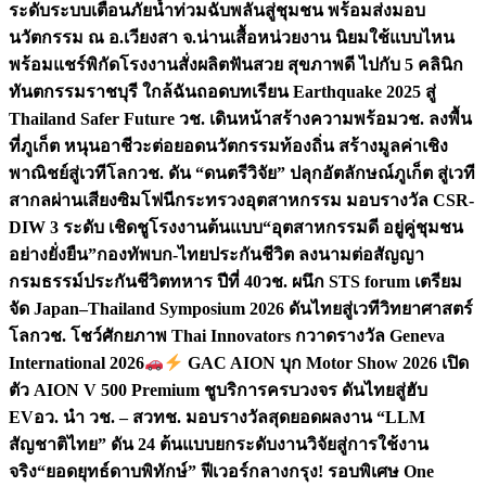
ระดับระบบเตือนภัยน้ำท่วมฉับพลันสู่ชุมชน พร้อมส่งมอบ
นวัตกรรม ณ อ.เวียงสา จ.น่าน
เสื้อหน่วยงาน นิยมใช้แบบไหน
พร้อมแชร์พิกัดโรงงานสั่งผลิต
ฟันสวย สุขภาพดี ไปกับ 5 คลินิก
ทันตกรรมราชบุรี ใกล้ฉัน
ถอดบทเรียน Earthquake 2025 สู่
Thailand Safer Future วช. เดินหน้าสร้างความพร้อม
วช. ลงพื้น
ที่ภูเก็ต หนุนอาชีวะต่อยอดนวัตกรรมท้องถิ่น สร้างมูลค่าเชิง
พาณิชย์สู่เวทีโลก
วช. ดัน “ดนตรีวิจัย” ปลุกอัตลักษณ์ภูเก็ต สู่เวที
สากลผ่านเสียงซิมโฟนี
กระทรวงอุตสาหกรรม มอบรางวัล CSR-
DIW 3 ระดับ เชิดชูโรงงานต้นแบบ“อุตสาหกรรมดี อยู่คู่ชุมชน
อย่างยั่งยืน”
กองทัพบก-ไทยประกันชีวิต ลงนามต่อสัญญา
กรมธรรม์ประกันชีวิตทหาร ปีที่ 40
วช. ผนึก STS forum เตรียม
จัด Japan–Thailand Symposium 2026 ดันไทยสู่เวทีวิทยาศาสตร์
โลก
วช. โชว์ศักยภาพ Thai Innovators กวาดรางวัล Geneva
International 2026
GAC AION บุก Motor Show 2026 เปิด
ตัว AION V 500 Premium ชูบริการครบวงจร ดันไทยสู่ฮับ
EV
อว. นำ วช. – สวทช. มอบรางวัลสุดยอดผลงาน “LLM
สัญชาติไทย” ดัน 24 ต้นแบบยกระดับงานวิจัยสู่การใช้งาน
จริง
“ยอดยุทธ์ดาบพิทักษ์” ฟีเวอร์กลางกรุง! รอบพิเศษ One