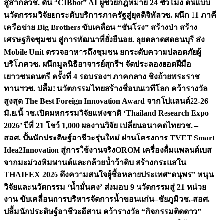
สู่สากล
วช. ดัน “CIBbot” AI ผู้ช่วยกฎหมาย 24 ชั่วโมง ต้นแบบ
นวัตกรรมวิจัยยกระดับบริการภาครัฐสู่ยุคดิจิทัล
วช. ผนึก 11 ภาคี
เครือข่าย Big Brothers ขับเคลื่อน “ชันโรง” สร้างป่า สร้าง
เศรษฐกิจชุมชน สู่การพัฒนาที่ยั่งยืน
อย. ลุยตลาดสดธนบุรี ส่ง
Mobile Unit ตรวจอาหารถึงชุมชน ยกระดับความปลอดภัยผู้
บริโภค
วช. ผนึกมูลนิธิอาจารย์สุกรีฯ จัดประลองยอดฝีมือ
เยาวชนดนตรี ครั้งที่ 4 รอบรองฯ ภาคกลาง ชิงถ้วยพระราช
ทานฯ
วช. ปลื้ม! นวัตกรรมไทยสร้างชื่อบนเวทีโลก คว้ารางวัล
สูงสุด The Best Foreign Innovation Award จากโปแลนด์
22-26
มิ.ย.นี้ วช.เปิดมหกรรมวิจัยแห่งชาติ ‘Thailand Research Expo
2026’ ปีที่ 21 โชว์ 1,000 ผลงานวิจัย เปลี่ยนอนาคตไทย
วช. –
สอศ. ปั้นนักประดิษฐ์อาชีวะรุ่นใหม่ ผ่านโครงการ TVET Smart
Idea2Innovation สู่การใช้งานจริง
OROM เครื่องดื่มแพลนต์เบส
จากมะม่วงหิมพานต์และกล้วยน้ำว้าดิบ สร้างกระแสใน
THAIFEX 2026 ดึงความสนใจผู้ซื้อหลายประเทศ
“ดนุพร” หนุน
วิจัยและนวัตกรรม ‘น้ำมั่นคง’ ส่งมอบ 9 นวัตกรรมสู่ 21 หน่วย
งาน ขับเคลื่อนการบริหารจัดการน้ำขอนแก่น–ชัยภูมิ
วช.-สอศ.
ปลื้มนักประดิษฐ์อาชีวะอีสาน คว้ารางวัล “กิจกรรมติดดาว”