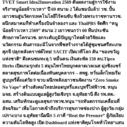
TVET Smart Idea2Innovation 2569 ดันผลงานสู่การใช้งาน
จริง
“หนูน้อยจ้าวเวหา” ปี 69 สนาม 2 ได้แชมป์แล้ว! วช. ปั้น
เยาวชนสู่นวัตกรเทคโนโลยีไร้คนขับ ชิงถ้วยพระราชทานฯ
วช.
ผนึกสมาคมกีฬาเครื่องบินจำลองฯ และ ThaiPBS จัดศึก “หนู
น้อยจ้าวเวหา 2569” สนาม 2 เยาวชนกว่า 60 ทีมประชัน
ศักยภาพโดรน
วช. ยกระดับภูมิปัญญาไทยด้วยวิจัยและ
นวัตกรรม ดันสารอะมิโนจากพืชสร้างรายได้สู่ชุมชนศรีสะเกษ
ศุภจี ปลุกพลังคราฟต์ไทย! SACIT เปิดเวทีโลก ดัน “ของขวัญ
แห่งชาติ” ดึงคนชมทะลุ 5 หมื่นคน เงินสะพัด 150 ลบ.
Tipco
Herbs เปิดเกมรุกส่ง 5 สมุนไพรไทยบุกตลาดเวลเนส มุ่งชิงแชร์
ตลาดสุขภาพโตต่อเนื่อง
ทันตบุคลากร – สพฐ. หวั่นเด็กไทยเริ่ม
สูบบุหรี่ตั้งแต่วัย 9 ขวบ ผนึกพลังเยาวชนจัดงาน “Zero Smoke
No Vape” สร้างสังคมไทยปลอดบุหรี่และบุหรี่ไฟฟ้า
วช. หนุน
มจธ. สร้างต้นแบบดูแลผู้สูงวัยเชิงรุก จ.อุทัยธานี ดึง รพ.สต.-
อสม. เสริมทักษะดูแลสุขภาพ
วช.หนุน “รถทันตกรรมเคลื่อนที่
อัจฉริยะ” เพิ่มโอกาสเข้าถึงบริการสุขภาพช่องปาก ผู้สูงวัย-กลุ่ม
เปราะบาง จ.อุทัยธานี
ผนึก 5 ภาคี “Beat the Pressure” สู้ภัยเงียบ
ความดันโลหิตสูง เปิด Dashboard แห่งชาติคุมโรคทั่วไทย
“แสน