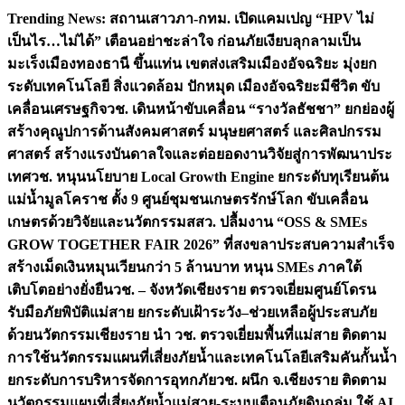
Skip
Trending News:
สถานเสาวภา-กทม. เปิดแคมเปญ “HPV ไม่
to
เป็นไร…ไม่ได้” เตือนอย่าชะล่าใจ ก่อนภัยเงียบลุกลามเป็น
content
มะเร็ง
เมืองทองธานี ขึ้นแท่น เขตส่งเสริมเมืองอัจฉริยะ มุ่งยก
ระดับเทคโนโลยี สิ่งแวดล้อม ปักหมุด เมืองอัจฉริยะมีชีวิต ขับ
เคลื่อนเศรษฐกิจ
วช. เดินหน้าขับเคลื่อน “รางวัลธัชชา” ยกย่องผู้
สร้างคุณูปการด้านสังคมศาสตร์ มนุษยศาสตร์ และศิลปกรรม
ศาสตร์ สร้างแรงบันดาลใจและต่อยอดงานวิจัยสู่การพัฒนาประ
เทศ
วช. หนุนนโยบาย Local Growth Engine ยกระดับทุเรียนต้น
แม่น้ำมูลโคราช ตั้ง 9 ศูนย์ชุมชนเกษตรรักษ์โลก ขับเคลื่อน
เกษตรด้วยวิจัยและนวัตกรรม
สสว. ปลื้มงาน “OSS & SMEs
GROW TOGETHER FAIR 2026” ที่สงขลาประสบความสำเร็จ
สร้างเม็ดเงินหมุนเวียนกว่า 5 ล้านบาท หนุน SMEs ภาคใต้
เติบโตอย่างยั่งยืน
วช. – จังหวัดเชียงราย ตรวจเยี่ยมศูนย์โดรน
รับมือภัยพิบัติแม่สาย ยกระดับเฝ้าระวัง–ช่วยเหลือผู้ประสบภัย
ด้วยนวัตกรรม
เชียงราย นำ วช. ตรวจเยี่ยมพื้นที่แม่สาย ติดตาม
การใช้นวัตกรรมแผนที่เสี่ยงภัยน้ำและเทคโนโลยีเสริมคันกั้นน้ำ
ยกระดับการบริหารจัดการอุทกภัย
วช. ผนึก จ.เชียงราย ติดตาม
นวัตกรรมแผนที่เสี่ยงภัยน้ำแม่สาย-ระบบเตือนภัยดินถล่ม ใช้ AI