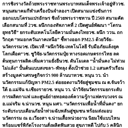
การชิงรางวัลถ้วยพระราชทานพระบาทสมเด็จพระเจ้าอยู่หัว
วช.
หนุนสมาคมกีฬาเครื่องบินจำลองฯ เปิดสนามแข่งขันการ
ออกแบบโดรนแปรอักษร ชิงถ้วยพระราชทาน ปี 2569 สนามคัด
เลือกสนามที่ 2
วช. ผนึกกองทัพภาคที่ 2 เปิดศูนย์พัฒนา “โดรน
ยุทธวิธี” ยกระดับเทคโนโลยีความมั่นคงไทย
วช. ผนึก ววน. ถก
วิกฤต “หมอกควันภาคเหนือ” ชี้ทางออก PM2.5 ด้วยวิจัย–
นวัตกรรม
วช. เปิดเวที “ผนึกวิจัย-เทคโนโลยี รับมือภัยแล้งยุค
โลกเดือด“
วช. ชูวิจัย-นวัตกรรมปุ๋ย ทางรอดเกษตรกรไทย ลด
ต้นทุนการผลิต-เพิ่มความยั่งยืน
วช. ดันโมเดล “น้ำมั่นคง ไม่ท่วม
ไม่แล้ง” ปั้นต้นแบบสงขลา–พัทลุง ตั้งเป้าช่วย 1.2 แสนครัวเรือน
สร้างมูลค่าเศรษฐกิจกว่า 900 ล้านบาท
วช. หนุน วว. นำ
นวัตกรรมแก้ปัญหา PM2.5 ต่อยอดงานวิจัยสู่ชุมชน ณ ต.จันจว้า
ใต้ อ.แม่จัน จ.เชียงราย
วช. หนุน วว. นำวิจัยนวัตกรรมยกระดับ
การผลิตกาแฟ และศูนย์ถ่ายทอดองค์ความรู้กาแฟครบวงจร ณ
อ.แม่จริม จ.น่าน
วช. หนุน มศว. “นวัตกรรมเพื่อน้ำที่มั่นคง” ยก
ระดับระบบเตือนภัยน้ำท่วมฉับพลันสู่ชุมชน พร้อมส่งมอบ
นวัตกรรม ณ อ.เวียงสา จ.น่าน
เสื้อหน่วยงาน นิยมใช้แบบไหน
พร้อมแชร์พิกัดโรงงานสั่งผลิต
ฟันสวย สุขภาพดี ไปกับ 5 คลินิก