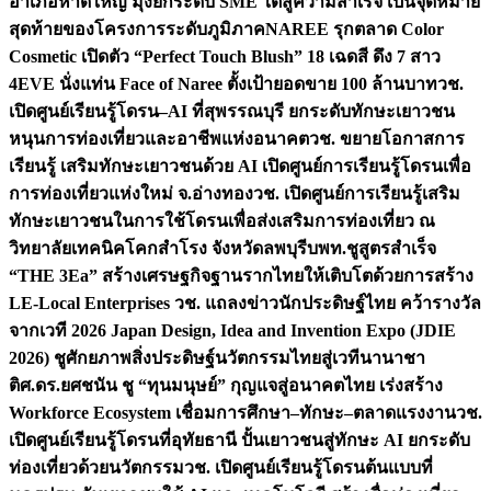
อำเภอหาดใหญ่ มุ่งยกระดับ SME ใต้สู่ความสำเร็จ เป็นจุดหมาย
สุดท้ายของโครงการระดับภูมิภาค
NAREE รุกตลาด Color
Cosmetic เปิดตัว “Perfect Touch Blush” 18 เฉดสี ดึง 7 สาว
4EVE นั่งแท่น Face of Naree ตั้งเป้ายอดขาย 100 ล้านบาท
วช.
เปิดศูนย์เรียนรู้โดรน–AI ที่สุพรรณบุรี ยกระดับทักษะเยาวชน
หนุนการท่องเที่ยวและอาชีพแห่งอนาคต
วช. ขยายโอกาสการ
เรียนรู้ เสริมทักษะเยาวชนด้วย AI เปิดศูนย์การเรียนรู้โดรนเพื่อ
การท่องเที่ยวแห่งใหม่ จ.อ่างทอง
วช. เปิดศูนย์การเรียนรู้เสริม
ทักษะเยาวชนในการใช้โดรนเพื่อส่งเสริมการท่องเที่ยว ณ
วิทยาลัยเทคนิคโคกสำโรง จังหวัดลพบุรี
บพท.ชูสูตรสำเร็จ
“THE 3Ea” สร้างเศรษฐกิจฐานรากไทยให้เติบโตด้วยการสร้าง
LE-Local Enterprises
วช. แถลงข่าวนักประดิษฐ์ไทย คว้ารางวัล
จากเวที 2026 Japan Design, Idea and Invention Expo (JDIE
2026) ชูศักยภาพสิ่งประดิษฐ์นวัตกรรมไทยสู่เวทีนานาชา
ติ
ศ.ดร.ยศชนัน ชู “ทุนมนุษย์” กุญแจสู่อนาคตไทย เร่งสร้าง
Workforce Ecosystem เชื่อมการศึกษา–ทักษะ–ตลาดแรงงาน
วช.
เปิดศูนย์เรียนรู้โดรนที่อุทัยธานี ปั้นเยาวชนสู่ทักษะ AI ยกระดับ
ท่องเที่ยวด้วยนวัตกรรม
วช. เปิดศูนย์เรียนรู้โดรนต้นแบบที่