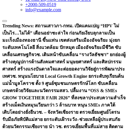
+2000-509-0519
info@example.com
Trending News:
สถานเสาวภา-กทม. เปิดแคมเปญ “HPV ไม่
เป็นไร…ไม่ได้” เตือนอย่าชะล่าใจ ก่อนภัยเงียบลุกลามเป็น
มะเร็ง
เมืองทองธานี ขึ้นแท่น เขตส่งเสริมเมืองอัจฉริยะ มุ่งยก
ระดับเทคโนโลยี สิ่งแวดล้อม ปักหมุด เมืองอัจฉริยะมีชีวิต ขับ
เคลื่อนเศรษฐกิจ
วช. เดินหน้าขับเคลื่อน “รางวัลธัชชา” ยกย่องผู้
สร้างคุณูปการด้านสังคมศาสตร์ มนุษยศาสตร์ และศิลปกรรม
ศาสตร์ สร้างแรงบันดาลใจและต่อยอดงานวิจัยสู่การพัฒนาประ
เทศ
วช. หนุนนโยบาย Local Growth Engine ยกระดับทุเรียนต้น
แม่น้ำมูลโคราช ตั้ง 9 ศูนย์ชุมชนเกษตรรักษ์โลก ขับเคลื่อน
เกษตรด้วยวิจัยและนวัตกรรม
สสว. ปลื้มงาน “OSS & SMEs
GROW TOGETHER FAIR 2026” ที่สงขลาประสบความสำเร็จ
สร้างเม็ดเงินหมุนเวียนกว่า 5 ล้านบาท หนุน SMEs ภาคใต้
เติบโตอย่างยั่งยืน
วช. – จังหวัดเชียงราย ตรวจเยี่ยมศูนย์โดรน
รับมือภัยพิบัติแม่สาย ยกระดับเฝ้าระวัง–ช่วยเหลือผู้ประสบภัย
ด้วยนวัตกรรม
เชียงราย นำ วช. ตรวจเยี่ยมพื้นที่แม่สาย ติดตาม