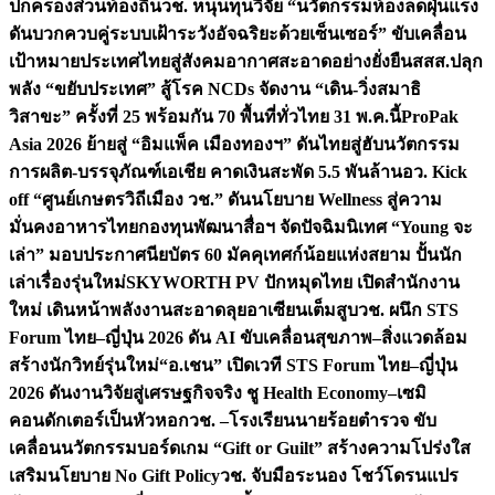
ปกครองส่วนท้องถิ่น
วช. หนุนทุนวิจัย “นวัตกรรมห้องลดฝุ่นแรง
ดันบวกควบคู่ระบบเฝ้าระวังอัจฉริยะด้วยเซ็นเซอร์” ขับเคลื่อน
เป้าหมายประเทศไทยสู่สังคมอากาศสะอาดอย่างยั่งยืน
สสส.ปลุก
พลัง “ขยับประเทศ” สู้โรค NCDs จัดงาน “เดิน-วิ่งสมาธิ
วิสาขะ” ครั้งที่ 25 พร้อมกัน 70 พื้นที่ทั่วไทย 31 พ.ค.นี้
ProPak
Asia 2026 ย้ายสู่ “อิมแพ็ค เมืองทองฯ” ดันไทยสู่ฮับนวัตกรรม
การผลิต-บรรจุภัณฑ์เอเชีย คาดเงินสะพัด 5.5 พันล้าน
อว. Kick
off “ศูนย์เกษตรวิถีเมือง วช.” ดันนโยบาย Wellness สู่ความ
มั่นคงอาหารไทย
กองทุนพัฒนาสื่อฯ จัดปัจฉิมนิเทศ “Young จะ
เล่า” มอบประกาศนียบัตร 60 มัคคุเทศก์น้อยแห่งสยาม ปั้นนัก
เล่าเรื่องรุ่นใหม่
SKYWORTH PV ปักหมุดไทย เปิดสำนักงาน
ใหม่ เดินหน้าพลังงานสะอาดลุยอาเซียนเต็มสูบ
วช. ผนึก STS
Forum ไทย–ญี่ปุ่น 2026 ดัน AI ขับเคลื่อนสุขภาพ–สิ่งแวดล้อม
สร้างนักวิทย์รุ่นใหม่
“อ.เชน” เปิดเวที STS Forum ไทย–ญี่ปุ่น
2026 ดันงานวิจัยสู่เศรษฐกิจจริง ชู Health Economy–เซมิ
คอนดักเตอร์เป็นหัวหอก
วช. –โรงเรียนนายร้อยตำรวจ ขับ
เคลื่อนนวัตกรรมบอร์ดเกม “Gift or Guilt” สร้างความโปร่งใส
เสริมนโยบาย No Gift Policy
วช. จับมือระนอง โชว์โดรนแปร