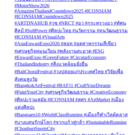
#MotorShow2026
#AmazingThailandCountdown2025 #ICONSIAM
#ICONSIAMCountdown2025
#ARTDNAHUB #วช #NRCT #อว #กระทรวงอว #ทัศน
ศิลป์ #SoftPower #ศิลปะไทย #นวัตกรรม #ทุนวัฒนธรรม
#ICONSIAM #VisualArts
#AsiaEnwastExpo2026 #สอท #อุตสาหกรรมสีเขียว
#เศรษฐกิจหมุนเวียน #พลังงานสะอาด #ESG
#EnwastExpo #GreenFuture #CircularEconomy
#ThailandIndustry #สิ่งแวดล้อมยั่งยืน
#BaliChoralFestival #วงปล่อยแก่ประเทศไทย #วิจัยเพื่อ
สังคมสูงวัย
#BangkokArtFestival #BAF11 #CraftYourDreams
#PaintYourCity #เศรษฐกิจวัฒนธรรม #CreativeEconomy
#ศิลปะร่วมสมัย #ICONSIAM #สศร #ArtMarket #เมือง
แห่งศิลปะ
#Bangsaen10 #WorldClassRunning #เมืองกีฬาเวิลด์คลาส
#บางแสนรักษ์โลก #จากแก้วสู่กล้า #SustainableRunning
#ChonburiSportsCity