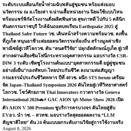
ระดับระบบเตือนภัยน้ำท่วมฉับพลันสู่ชุมชน พร้อมส่งมอบ
นวัตกรรม ณ อ.เวียงสา จ.น่าน
เสื้อหน่วยงาน นิยมใช้แบบไหน
พร้อมแชร์พิกัดโรงงานสั่งผลิต
ฟันสวย สุขภาพดี ไปกับ 5 คลินิก
ทันตกรรมราชบุรี ใกล้ฉัน
ถอดบทเรียน Earthquake 2025 สู่
Thailand Safer Future วช. เดินหน้าสร้างความพร้อม
วช. ลงพื้น
ที่ภูเก็ต หนุนอาชีวะต่อยอดนวัตกรรมท้องถิ่น สร้างมูลค่าเชิง
พาณิชย์สู่เวทีโลก
วช. ดัน “ดนตรีวิจัย” ปลุกอัตลักษณ์ภูเก็ต สู่เวที
สากลผ่านเสียงซิมโฟนี
กระทรวงอุตสาหกรรม มอบรางวัล CSR-
DIW 3 ระดับ เชิดชูโรงงานต้นแบบ“อุตสาหกรรมดี อยู่คู่ชุมชน
อย่างยั่งยืน”
กองทัพบก-ไทยประกันชีวิต ลงนามต่อสัญญา
กรมธรรม์ประกันชีวิตทหาร ปีที่ 40
วช. ผนึก STS forum เตรียม
จัด Japan–Thailand Symposium 2026 ดันไทยสู่เวทีวิทยาศาสตร์
โลก
วช. โชว์ศักยภาพ Thai Innovators กวาดรางวัล Geneva
International 2026
🚗⚡️ GAC AION บุก Motor Show 2026 เปิด
ตัว AION V 500 Premium ชูบริการครบวงจร ดันไทยสู่ฮับ
EV
อว. นำ วช. – สวทช. มอบรางวัลสุดยอดผลงาน “LLM
สัญชาติไทย” ดัน 24 ต้นแบบยกระดับงานวิจัยสู่การใช้งานจริง
August 8, 2026