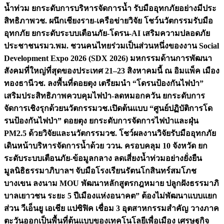
น้ำท่วม ยกระดับการบริหารจัดการน้ำ รับมืออุทกภัยอย่างมีประ
สิทธิภาพ
วช. ผนึกเชียงราย-เครือข่ายวิจัย โชว์นวัตกรรมรับมือ
อุทกภัย ยกระดับระบบเตือนภัย-โดรน-AI เสริมความปลอดภัย
ประชาชน
รมว.พม. ชวนคนไทยร่วมเป็นส่วนหนึ่งของงาน Social
Development Expo 2026 (SDX 2026) มหกรรมด้านการพัฒนา
สังคมที่ใหญ่ที่สุดของประเทศ 21–23 สิงหาคมนี้ ณ อิมแพ็ค เมือง
ทองธานี
วช. ลงพื้นที่ดอยตุง เตรียมนำ “โดรนป้องกันไฟป่า”
เสริมประสิทธิภาพควบคุมไฟป่า-ลดหมอกควัน ยกระดับการ
จัดการเชิงรุกด้วยนวัตกรรม
วช.เปิดต้นแบบ “ศูนย์ปฏิบัติการโด
รนป้องกันไฟป่า” ดอยตุง ยกระดับการจัดการไฟป่าและฝุ่น
PM2.5 ด้วยวิจัยและนวัตกรรม
วช. โชว์ผลงานวิจัยรับมืออุทกภัย
เดินหน้าบริหารจัดการน้ำด้วย ววน. ครอบคลุม 10 จังหวัด ยก
ระดับระบบเตือนภัย-ข้อมูลกลาง ลดเสี่ยงน้ำท่วมอย่างยั่งยืน
มูลนิธิธรรมาภิบาลฯ จับมือโรงเรียนรัตนโกสินทร์สมโภช
บางเขน ลงนาม MOU พัฒนาหลักสูตรกฎหมาย ปลูกฝังธรรมาภิ
บาลเยาวชน ระยะ 5 ปี
เมืองแห่งอนาคต” ต้องไม่พัฒนาแบบแยก
ส่วน วีเอ็นยู เอเชีย แปซิฟิค เชื่อม 3 อุตสาหกรรมสำคัญ วางภาค
ตะวันออกเป็นพื้นที่ต้นแบบของเทคโนโลยีเพื่อเมือง เศรษฐกิจ