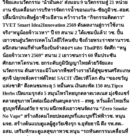
วิจัยและนวัตกรรม ‘น้ำมั่นคง’ ส่งมอบ 9 นวัตกรรมสู่ 21 หน่วย
งาน ขับเคลื่อนการบริหารจัดการน้ำขอนแก่น–ชัยภูมิ
วช.-สอศ.
ปลื้มนักประดิษฐ์อาชีวะอีสาน คว้ารางวัล “กิจกรรมติดดาว”
TVET Smart Idea2Innovation 2569 ดันผลงานสู่การใช้งาน
จริง
“หนูน้อยจ้าวเวหา” ปี 69 สนาม 2 ได้แชมป์แล้ว! วช. ปั้น
เยาวชนสู่นวัตกรเทคโนโลยีไร้คนขับ ชิงถ้วยพระราชทานฯ
วช.
ผนึกสมาคมกีฬาเครื่องบินจำลองฯ และ ThaiPBS จัดศึก “หนู
น้อยจ้าวเวหา 2569” สนาม 2 เยาวชนกว่า 60 ทีมประชัน
ศักยภาพโดรน
วช. ยกระดับภูมิปัญญาไทยด้วยวิจัยและ
นวัตกรรม ดันสารอะมิโนจากพืชสร้างรายได้สู่ชุมชนศรีสะเกษ
ศุภจี ปลุกพลังคราฟต์ไทย! SACIT เปิดเวทีโลก ดัน “ของขวัญ
แห่งชาติ” ดึงคนชมทะลุ 5 หมื่นคน เงินสะพัด 150 ลบ.
Tipco
Herbs เปิดเกมรุกส่ง 5 สมุนไพรไทยบุกตลาดเวลเนส มุ่งชิงแชร์
ตลาดสุขภาพโตต่อเนื่อง
ทันตบุคลากร – สพฐ. หวั่นเด็กไทยเริ่ม
สูบบุหรี่ตั้งแต่วัย 9 ขวบ ผนึกพลังเยาวชนจัดงาน “Zero Smoke
No Vape” สร้างสังคมไทยปลอดบุหรี่และบุหรี่ไฟฟ้า
วช. หนุน
มจธ. สร้างต้นแบบดูแลผู้สูงวัยเชิงรุก จ.อุทัยธานี ดึง รพ.สต.-
อสม. เสริมทักษะดูแลสุขภาพ
วช.หนุน “รถทันตกรรมเคลื่อนที่