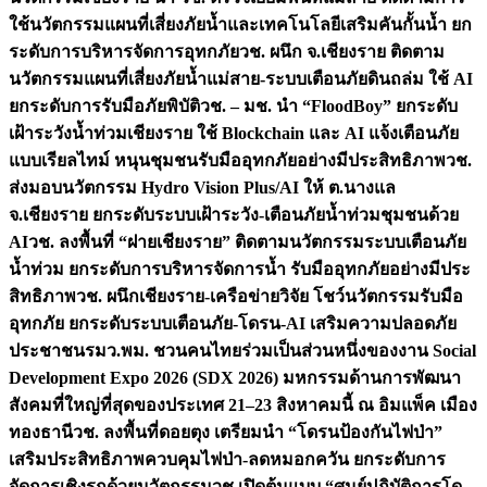
ใช้นวัตกรรมแผนที่เสี่ยงภัยน้ำและเทคโนโลยีเสริมคันกั้นน้ำ ยก
ระดับการบริหารจัดการอุทกภัย
วช. ผนึก จ.เชียงราย ติดตาม
นวัตกรรมแผนที่เสี่ยงภัยน้ำแม่สาย-ระบบเตือนภัยดินถล่ม ใช้ AI
ยกระดับการรับมือภัยพิบัติ
วช. – มช. นำ “FloodBoy” ยกระดับ
เฝ้าระวังน้ำท่วมเชียงราย ใช้ Blockchain และ AI แจ้งเตือนภัย
แบบเรียลไทม์ หนุนชุมชนรับมืออุทกภัยอย่างมีประสิทธิภาพ
วช.
ส่งมอบนวัตกรรม Hydro Vision Plus/AI ให้ ต.นางแล
จ.เชียงราย ยกระดับระบบเฝ้าระวัง-เตือนภัยน้ำท่วมชุมชนด้วย
AI
วช. ลงพื้นที่ “ฝายเชียงราย” ติดตามนวัตกรรมระบบเตือนภัย
น้ำท่วม ยกระดับการบริหารจัดการน้ำ รับมืออุทกภัยอย่างมีประ
สิทธิภาพ
วช. ผนึกเชียงราย-เครือข่ายวิจัย โชว์นวัตกรรมรับมือ
อุทกภัย ยกระดับระบบเตือนภัย-โดรน-AI เสริมความปลอดภัย
ประชาชน
รมว.พม. ชวนคนไทยร่วมเป็นส่วนหนึ่งของงาน Social
Development Expo 2026 (SDX 2026) มหกรรมด้านการพัฒนา
สังคมที่ใหญ่ที่สุดของประเทศ 21–23 สิงหาคมนี้ ณ อิมแพ็ค เมือง
ทองธานี
วช. ลงพื้นที่ดอยตุง เตรียมนำ “โดรนป้องกันไฟป่า”
เสริมประสิทธิภาพควบคุมไฟป่า-ลดหมอกควัน ยกระดับการ
จัดการเชิงรุกด้วยนวัตกรรม
วช.เปิดต้นแบบ “ศูนย์ปฏิบัติการโด