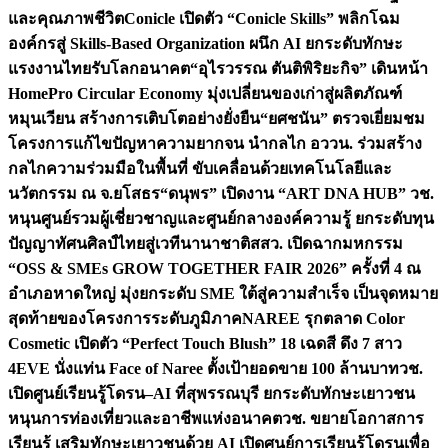
และคุณภาพชีวิต
Conicle เปิดตัว “Conicle Skills” พลิกโฉม
องค์กรสู่ Skills-Based Organization ผนึก AI ยกระดับทักษะ
แรงงานไทยรับโลกอนาคต
“อุไรวรรณ ตันติพิริยะกิจ” เดินหน้า
HomePro Circular Economy มุ่งเปลี่ยนของเก่าสู่ผลิตภัณฑ์
หมุนเวียน สร้างการเติบโตอย่างยั่งยืน
“ยศชนัน” ตรวจเยี่ยมชม
โครงการแก้ไขปัญหาความยากจน นำกลไก อววน. ร่วมสร้าง
กลไกความร่วมมือในพื้นที่ ขับเคลื่อนด้วยเทคโนโลยีและ
นวัตกรรม ณ จ.ยโสธร
“ดนุพร” เปิดงาน “ART DNA HUB” วช.
หนุนศูนย์รวมผู้เชี่ยวชาญและศูนย์กลางองค์ความรู้ ยกระดับทุน
ปัญญาทัศนศิลป์ไทยสู่เวทีนานาชาติ
สสว. เปิดฉากมหกรรม
“OSS & SMEs GROW TOGETHER FAIR 2026” ครั้งที่ 4 ณ
อำเภอหาดใหญ่ มุ่งยกระดับ SME ใต้สู่ความสำเร็จ เป็นจุดหมาย
สุดท้ายของโครงการระดับภูมิภาค
NAREE รุกตลาด Color
Cosmetic เปิดตัว “Perfect Touch Blush” 18 เฉดสี ดึง 7 สาว
4EVE นั่งแท่น Face of Naree ตั้งเป้ายอดขาย 100 ล้านบาท
วช.
เปิดศูนย์เรียนรู้โดรน–AI ที่สุพรรณบุรี ยกระดับทักษะเยาวชน
หนุนการท่องเที่ยวและอาชีพแห่งอนาคต
วช. ขยายโอกาสการ
เรียนรู้ เสริมทักษะเยาวชนด้วย AI เปิดศูนย์การเรียนรู้โดรนเพื่อ