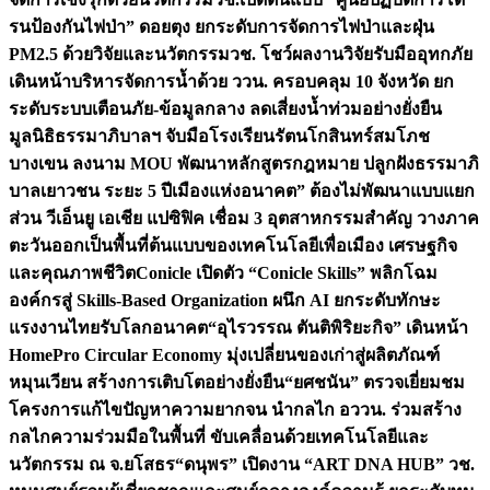
รนป้องกันไฟป่า” ดอยตุง ยกระดับการจัดการไฟป่าและฝุ่น
PM2.5 ด้วยวิจัยและนวัตกรรม
วช. โชว์ผลงานวิจัยรับมืออุทกภัย
เดินหน้าบริหารจัดการน้ำด้วย ววน. ครอบคลุม 10 จังหวัด ยก
ระดับระบบเตือนภัย-ข้อมูลกลาง ลดเสี่ยงน้ำท่วมอย่างยั่งยืน
มูลนิธิธรรมาภิบาลฯ จับมือโรงเรียนรัตนโกสินทร์สมโภช
บางเขน ลงนาม MOU พัฒนาหลักสูตรกฎหมาย ปลูกฝังธรรมาภิ
บาลเยาวชน ระยะ 5 ปี
เมืองแห่งอนาคต” ต้องไม่พัฒนาแบบแยก
ส่วน วีเอ็นยู เอเชีย แปซิฟิค เชื่อม 3 อุตสาหกรรมสำคัญ วางภาค
ตะวันออกเป็นพื้นที่ต้นแบบของเทคโนโลยีเพื่อเมือง เศรษฐกิจ
และคุณภาพชีวิต
Conicle เปิดตัว “Conicle Skills” พลิกโฉม
องค์กรสู่ Skills-Based Organization ผนึก AI ยกระดับทักษะ
แรงงานไทยรับโลกอนาคต
“อุไรวรรณ ตันติพิริยะกิจ” เดินหน้า
HomePro Circular Economy มุ่งเปลี่ยนของเก่าสู่ผลิตภัณฑ์
หมุนเวียน สร้างการเติบโตอย่างยั่งยืน
“ยศชนัน” ตรวจเยี่ยมชม
โครงการแก้ไขปัญหาความยากจน นำกลไก อววน. ร่วมสร้าง
กลไกความร่วมมือในพื้นที่ ขับเคลื่อนด้วยเทคโนโลยีและ
นวัตกรรม ณ จ.ยโสธร
“ดนุพร” เปิดงาน “ART DNA HUB” วช.