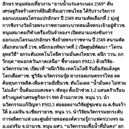
อักษร หนุนท่องเที่ยวงาน “อาบน้ำแร่แลระนอง 2569” ดัน
เศรษฐกิจสร้างสรรค์
ยินดี!ทีมเยาวชนไทย ได้รับรางวัลการ
ออกแบบแผนโดรนแปรอักษร ปี 2569 สนามคัดเลือกที่ 2 มุ่งสู่
การชิงรางวัลถ้วยพระราชทานพระบาทสมเด็จพระเจ้าอยู่หัว
วช.
หนุนสมาคมกีฬาเครื่องบินจำลองฯ เปิดสนามแข่งขันการ
ออกแบบโดรนแปรอักษร ชิงถ้วยพระราชทาน ปี 2569 สนามคัด
เลือกสนามที่ 2
วช. ผนึกกองทัพภาคที่ 2 เปิดศูนย์พัฒนา “โดรน
ยุทธวิธี” ยกระดับเทคโนโลยีความมั่นคงไทย
วช. ผนึก ววน. ถก
วิกฤต “หมอกควันภาคเหนือ” ชี้ทางออก PM2.5 ด้วยวิจัย–
นวัตกรรม
วช. เปิดเวที “ผนึกวิจัย-เทคโนโลยี รับมือภัยแล้งยุค
โลกเดือด“
วช. ชูวิจัย-นวัตกรรมปุ๋ย ทางรอดเกษตรกรไทย ลด
ต้นทุนการผลิต-เพิ่มความยั่งยืน
วช. ดันโมเดล “น้ำมั่นคง ไม่ท่วม
ไม่แล้ง” ปั้นต้นแบบสงขลา–พัทลุง ตั้งเป้าช่วย 1.2 แสนครัวเรือน
สร้างมูลค่าเศรษฐกิจกว่า 900 ล้านบาท
วช. หนุน วว. นำ
นวัตกรรมแก้ปัญหา PM2.5 ต่อยอดงานวิจัยสู่ชุมชน ณ ต.จันจว้า
ใต้ อ.แม่จัน จ.เชียงราย
วช. หนุน วว. นำวิจัยนวัตกรรมยกระดับ
การผลิตกาแฟ และศูนย์ถ่ายทอดองค์ความรู้กาแฟครบวงจร ณ
อ.แม่จริม จ.น่าน
วช. หนุน มศว. “นวัตกรรมเพื่อน้ำที่มั่นคง” ยก