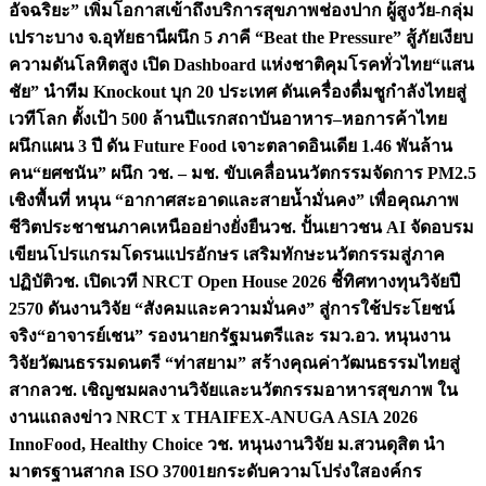
อัจฉริยะ” เพิ่มโอกาสเข้าถึงบริการสุขภาพช่องปาก ผู้สูงวัย-กลุ่ม
เปราะบาง จ.อุทัยธานี
ผนึก 5 ภาคี “Beat the Pressure” สู้ภัยเงียบ
ความดันโลหิตสูง เปิด Dashboard แห่งชาติคุมโรคทั่วไทย
“แสน
ชัย” นำทีม Knockout บุก 20 ประเทศ ดันเครื่องดื่มชูกำลังไทยสู่
เวทีโลก ตั้งเป้า 500 ล้านปีแรก
สถาบันอาหาร–หอการค้าไทย
ผนึกแผน 3 ปี ดัน Future Food เจาะตลาดอินเดีย 1.46 พันล้าน
คน
“ยศชนัน” ผนึก วช. – มช. ขับเคลื่อนนวัตกรรมจัดการ PM2.5
เชิงพื้นที่ หนุน “อากาศสะอาดและสายน้ำมั่นคง” เพื่อคุณภาพ
ชีวิตประชาชนภาคเหนืออย่างยั่งยืน
วช. ปั้นเยาวชน AI จัดอบรม
เขียนโปรแกรมโดรนแปรอักษร เสริมทักษะนวัตกรรมสู่ภาค
ปฏิบัติ
วช. เปิดเวที NRCT Open House 2026 ชี้ทิศทางทุนวิจัยปี
2570 ดันงานวิจัย “สังคมและความมั่นคง” สู่การใช้ประโยชน์
จริง
“อาจารย์เชน” รองนายกรัฐมนตรีและ รมว.อว. หนุนงาน
วิจัยวัฒนธรรมดนตรี “ท่าสยาม” สร้างคุณค่าวัฒนธรรมไทยสู่
สากล
วช. เชิญชมผลงานวิจัยและนวัตกรรมอาหารสุขภาพ ใน
งานแถลงข่าว NRCT x THAIFEX-ANUGA ASIA 2026
InnoFood, Healthy Choice
วช. หนุนงานวิจัย ม.สวนดุสิต นำ
มาตรฐานสากล ISO 37001ยกระดับความโปร่งใสองค์กร