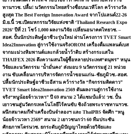
ทานฯ
วช. ปลื้ม! นวัตกรรมไทยสร้างชื่อบนเวทีโลก คว้ารางวัล
สูงสุด The Best Foreign Innovation Award จากโปแลนด์
22-26
มิ.ย.นี้ วช.เปิดมหกรรมวิจัยแห่งชาติ ‘Thailand Research Expo
2026’ ปีที่ 21 โชว์ 1,000 ผลงานวิจัย เปลี่ยนอนาคตไทย
วช. –
สอศ. ปั้นนักประดิษฐ์อาชีวะรุ่นใหม่ ผ่านโครงการ TVET Smart
Idea2Innovation สู่การใช้งานจริง
OROM เครื่องดื่มแพลนต์เบส
จากมะม่วงหิมพานต์และกล้วยน้ำว้าดิบ สร้างกระแสใน
THAIFEX 2026 ดึงความสนใจผู้ซื้อหลายประเทศ
“ดนุพร” หนุน
วิจัยและนวัตกรรม ‘น้ำมั่นคง’ ส่งมอบ 9 นวัตกรรมสู่ 21 หน่วย
งาน ขับเคลื่อนการบริหารจัดการน้ำขอนแก่น–ชัยภูมิ
วช.-สอศ.
ปลื้มนักประดิษฐ์อาชีวะอีสาน คว้ารางวัล “กิจกรรมติดดาว”
TVET Smart Idea2Innovation 2569 ดันผลงานสู่การใช้งาน
จริง
“หนูน้อยจ้าวเวหา” ปี 69 สนาม 2 ได้แชมป์แล้ว! วช. ปั้น
เยาวชนสู่นวัตกรเทคโนโลยีไร้คนขับ ชิงถ้วยพระราชทานฯ
วช.
ผนึกสมาคมกีฬาเครื่องบินจำลองฯ และ ThaiPBS จัดศึก “หนู
น้อยจ้าวเวหา 2569” สนาม 2 เยาวชนกว่า 60 ทีมประชัน
ศักยภาพโดรน
วช. ยกระดับภูมิปัญญาไทยด้วยวิจัยและ