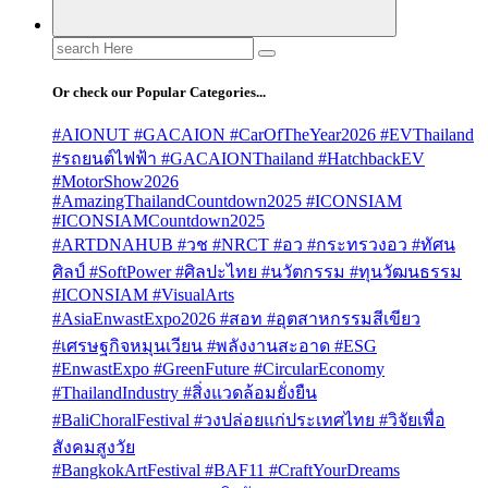
Search
for:
Or check our Popular Categories...
#AIONUT #GACAION #CarOfTheYear2026 #EVThailand
#รถยนต์ไฟฟ้า #GACAIONThailand #HatchbackEV
#MotorShow2026
#AmazingThailandCountdown2025 #ICONSIAM
#ICONSIAMCountdown2025
#ARTDNAHUB #วช #NRCT #อว #กระทรวงอว #ทัศน
ศิลป์ #SoftPower #ศิลปะไทย #นวัตกรรม #ทุนวัฒนธรรม
#ICONSIAM #VisualArts
#AsiaEnwastExpo2026 #สอท #อุตสาหกรรมสีเขียว
#เศรษฐกิจหมุนเวียน #พลังงานสะอาด #ESG
#EnwastExpo #GreenFuture #CircularEconomy
#ThailandIndustry #สิ่งแวดล้อมยั่งยืน
#BaliChoralFestival #วงปล่อยแก่ประเทศไทย #วิจัยเพื่อ
สังคมสูงวัย
#BangkokArtFestival #BAF11 #CraftYourDreams