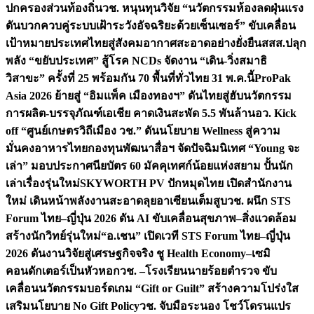
ปกครองส่วนท้องถิ่น
วช. หนุนทุนวิจัย “นวัตกรรมห้องลดฝุ่นแรง
ดันบวกควบคู่ระบบเฝ้าระวังอัจฉริยะด้วยเซ็นเซอร์” ขับเคลื่อน
เป้าหมายประเทศไทยสู่สังคมอากาศสะอาดอย่างยั่งยืน
สสส.ปลุก
พลัง “ขยับประเทศ” สู้โรค NCDs จัดงาน “เดิน-วิ่งสมาธิ
วิสาขะ” ครั้งที่ 25 พร้อมกัน 70 พื้นที่ทั่วไทย 31 พ.ค.นี้
ProPak
Asia 2026 ย้ายสู่ “อิมแพ็ค เมืองทองฯ” ดันไทยสู่ฮับนวัตกรรม
การผลิต-บรรจุภัณฑ์เอเชีย คาดเงินสะพัด 5.5 พันล้าน
อว. Kick
off “ศูนย์เกษตรวิถีเมือง วช.” ดันนโยบาย Wellness สู่ความ
มั่นคงอาหารไทย
กองทุนพัฒนาสื่อฯ จัดปัจฉิมนิเทศ “Young จะ
เล่า” มอบประกาศนียบัตร 60 มัคคุเทศก์น้อยแห่งสยาม ปั้นนัก
เล่าเรื่องรุ่นใหม่
SKYWORTH PV ปักหมุดไทย เปิดสำนักงาน
ใหม่ เดินหน้าพลังงานสะอาดลุยอาเซียนเต็มสูบ
วช. ผนึก STS
Forum ไทย–ญี่ปุ่น 2026 ดัน AI ขับเคลื่อนสุขภาพ–สิ่งแวดล้อม
สร้างนักวิทย์รุ่นใหม่
“อ.เชน” เปิดเวที STS Forum ไทย–ญี่ปุ่น
2026 ดันงานวิจัยสู่เศรษฐกิจจริง ชู Health Economy–เซมิ
คอนดักเตอร์เป็นหัวหอก
วช. –โรงเรียนนายร้อยตำรวจ ขับ
เคลื่อนนวัตกรรมบอร์ดเกม “Gift or Guilt” สร้างความโปร่งใส
เสริมนโยบาย No Gift Policy
วช. จับมือระนอง โชว์โดรนแปร