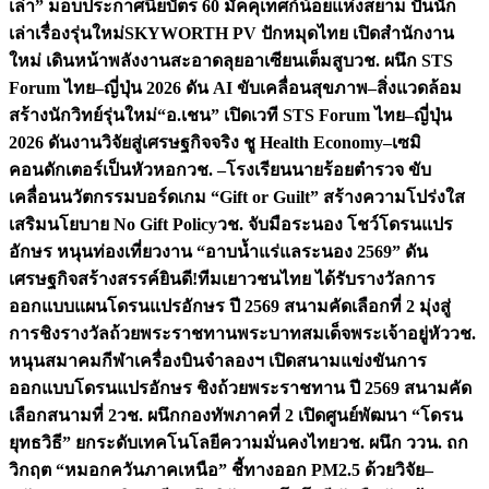
เล่า” มอบประกาศนียบัตร 60 มัคคุเทศก์น้อยแห่งสยาม ปั้นนัก
เล่าเรื่องรุ่นใหม่
SKYWORTH PV ปักหมุดไทย เปิดสำนักงาน
ใหม่ เดินหน้าพลังงานสะอาดลุยอาเซียนเต็มสูบ
วช. ผนึก STS
Forum ไทย–ญี่ปุ่น 2026 ดัน AI ขับเคลื่อนสุขภาพ–สิ่งแวดล้อม
สร้างนักวิทย์รุ่นใหม่
“อ.เชน” เปิดเวที STS Forum ไทย–ญี่ปุ่น
2026 ดันงานวิจัยสู่เศรษฐกิจจริง ชู Health Economy–เซมิ
คอนดักเตอร์เป็นหัวหอก
วช. –โรงเรียนนายร้อยตำรวจ ขับ
เคลื่อนนวัตกรรมบอร์ดเกม “Gift or Guilt” สร้างความโปร่งใส
เสริมนโยบาย No Gift Policy
วช. จับมือระนอง โชว์โดรนแปร
อักษร หนุนท่องเที่ยวงาน “อาบน้ำแร่แลระนอง 2569” ดัน
เศรษฐกิจสร้างสรรค์
ยินดี!ทีมเยาวชนไทย ได้รับรางวัลการ
ออกแบบแผนโดรนแปรอักษร ปี 2569 สนามคัดเลือกที่ 2 มุ่งสู่
การชิงรางวัลถ้วยพระราชทานพระบาทสมเด็จพระเจ้าอยู่หัว
วช.
หนุนสมาคมกีฬาเครื่องบินจำลองฯ เปิดสนามแข่งขันการ
ออกแบบโดรนแปรอักษร ชิงถ้วยพระราชทาน ปี 2569 สนามคัด
เลือกสนามที่ 2
วช. ผนึกกองทัพภาคที่ 2 เปิดศูนย์พัฒนา “โดรน
ยุทธวิธี” ยกระดับเทคโนโลยีความมั่นคงไทย
วช. ผนึก ววน. ถก
วิกฤต “หมอกควันภาคเหนือ” ชี้ทางออก PM2.5 ด้วยวิจัย–