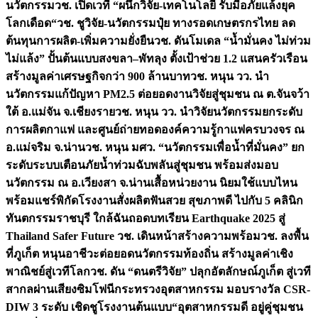
นวัตกรรม
วช. เปิดเวที “ผนึกวิจัย-เทคโนโลยี รับมือภัยแล้งยุค
โลกเดือด“
วช. ชูวิจัย-นวัตกรรมปุ๋ย ทางรอดเกษตรกรไทย ลด
ต้นทุนการผลิต-เพิ่มความยั่งยืน
วช. ดันโมเดล “น้ำมั่นคง ไม่ท่วม
ไม่แล้ง” ปั้นต้นแบบสงขลา–พัทลุง ตั้งเป้าช่วย 1.2 แสนครัวเรือน
สร้างมูลค่าเศรษฐกิจกว่า 900 ล้านบาท
วช. หนุน วว. นำ
นวัตกรรมแก้ปัญหา PM2.5 ต่อยอดงานวิจัยสู่ชุมชน ณ ต.จันจว้า
ใต้ อ.แม่จัน จ.เชียงราย
วช. หนุน วว. นำวิจัยนวัตกรรมยกระดับ
การผลิตกาแฟ และศูนย์ถ่ายทอดองค์ความรู้กาแฟครบวงจร ณ
อ.แม่จริม จ.น่าน
วช. หนุน มศว. “นวัตกรรมเพื่อน้ำที่มั่นคง” ยก
ระดับระบบเตือนภัยน้ำท่วมฉับพลันสู่ชุมชน พร้อมส่งมอบ
นวัตกรรม ณ อ.เวียงสา จ.น่าน
เสื้อหน่วยงาน นิยมใช้แบบไหน
พร้อมแชร์พิกัดโรงงานสั่งผลิต
ฟันสวย สุขภาพดี ไปกับ 5 คลินิก
ทันตกรรมราชบุรี ใกล้ฉัน
ถอดบทเรียน Earthquake 2025 สู่
Thailand Safer Future วช. เดินหน้าสร้างความพร้อม
วช. ลงพื้น
ที่ภูเก็ต หนุนอาชีวะต่อยอดนวัตกรรมท้องถิ่น สร้างมูลค่าเชิง
พาณิชย์สู่เวทีโลก
วช. ดัน “ดนตรีวิจัย” ปลุกอัตลักษณ์ภูเก็ต สู่เวที
สากลผ่านเสียงซิมโฟนี
กระทรวงอุตสาหกรรม มอบรางวัล CSR-
DIW 3 ระดับ เชิดชูโรงงานต้นแบบ“อุตสาหกรรมดี อยู่คู่ชุมชน