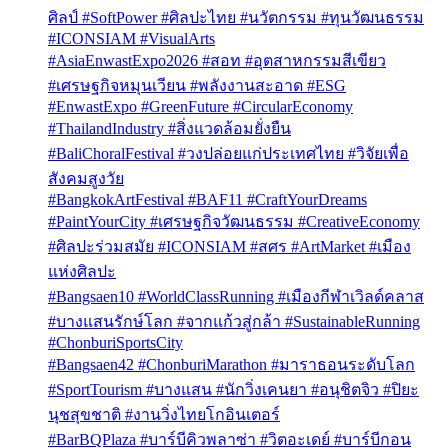
ศิลป์ #SoftPower #ศิลปะไทย #นวัตกรรม #ทุนวัฒนธรรม
#ICONSIAM #VisualArts
#AsiaEnwastExpo2026 #สอท #อุตสาหกรรมสีเขียว
#เศรษฐกิจหมุนเวียน #พลังงานสะอาด #ESG
#EnwastExpo #GreenFuture #CircularEconomy
#ThailandIndustry #สิ่งแวดล้อมยั่งยืน
#BaliChoralFestival #วงปล่อยแก่ประเทศไทย #วิจัยเพื่อ
สังคมสูงวัย
#BangkokArtFestival #BAF11 #CraftYourDreams
#PaintYourCity #เศรษฐกิจวัฒนธรรม #CreativeEconomy
#ศิลปะร่วมสมัย #ICONSIAM #สศร #ArtMarket #เมือง
แห่งศิลปะ
#Bangsaen10 #WorldClassRunning #เมืองกีฬาเวิลด์คลาส
#บางแสนรักษ์โลก #จากแก้วสู่กล้า #SustainableRunning
#ChonburiSportsCity
#Bangsaen42 #ChonburiMarathon #มาราธอนระดับโลก
#SportTourism #บางแสน #นักวิ่งเคนยา #อนุชิตจิว #ปิยะ
นุชสุขชาติ #งานวิ่งไทยโกอินเตอร์
#BarBQPlaza #บาร์บีคิวพลาซ่า #วิตอะเดย์ #บาร์บีกอน