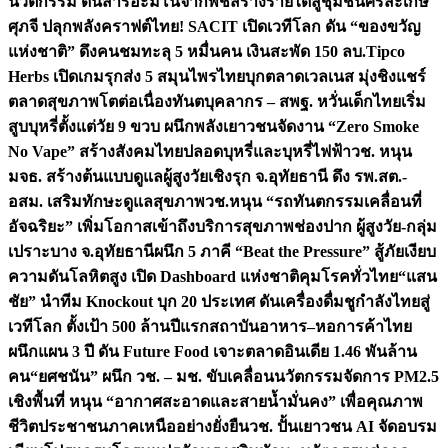
นวัตกรรม ดันสารอะมิโนจากพืชสร้างรายได้สู่ชุมชนศรีสะเกษ
ศุภจี ปลุกพลังคราฟต์ไทย! SACIT เปิดเวทีโลก ดัน “ของขวัญ
แห่งชาติ” ดึงคนชมทะลุ 5 หมื่นคน เงินสะพัด 150 ลบ.
Tipco
Herbs เปิดเกมรุกส่ง 5 สมุนไพรไทยบุกตลาดเวลเนส มุ่งชิงแชร์
ตลาดสุขภาพโตต่อเนื่อง
ทันตบุคลากร – สพฐ. หวั่นเด็กไทยเริ่ม
สูบบุหรี่ตั้งแต่วัย 9 ขวบ ผนึกพลังเยาวชนจัดงาน “Zero Smoke
No Vape” สร้างสังคมไทยปลอดบุหรี่และบุหรี่ไฟฟ้า
วช. หนุน
มจธ. สร้างต้นแบบดูแลผู้สูงวัยเชิงรุก จ.อุทัยธานี ดึง รพ.สต.-
อสม. เสริมทักษะดูแลสุขภาพ
วช.หนุน “รถทันตกรรมเคลื่อนที่
อัจฉริยะ” เพิ่มโอกาสเข้าถึงบริการสุขภาพช่องปาก ผู้สูงวัย-กลุ่ม
เปราะบาง จ.อุทัยธานี
ผนึก 5 ภาคี “Beat the Pressure” สู้ภัยเงียบ
ความดันโลหิตสูง เปิด Dashboard แห่งชาติคุมโรคทั่วไทย
“แสน
ชัย” นำทีม Knockout บุก 20 ประเทศ ดันเครื่องดื่มชูกำลังไทยสู่
เวทีโลก ตั้งเป้า 500 ล้านปีแรก
สถาบันอาหาร–หอการค้าไทย
ผนึกแผน 3 ปี ดัน Future Food เจาะตลาดอินเดีย 1.46 พันล้าน
คน
“ยศชนัน” ผนึก วช. – มช. ขับเคลื่อนนวัตกรรมจัดการ PM2.5
เชิงพื้นที่ หนุน “อากาศสะอาดและสายน้ำมั่นคง” เพื่อคุณภาพ
ชีวิตประชาชนภาคเหนืออย่างยั่งยืน
วช. ปั้นเยาวชน AI จัดอบรม