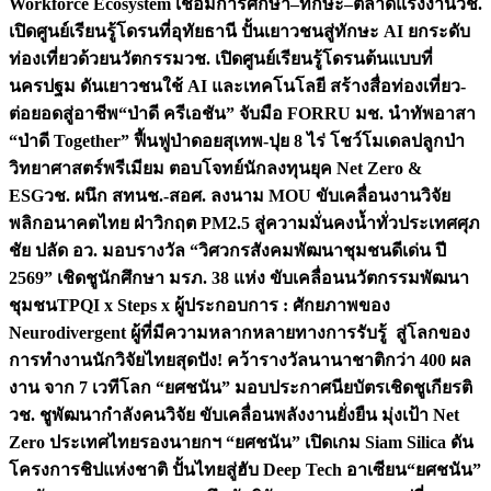
Workforce Ecosystem เชื่อมการศึกษา–ทักษะ–ตลาดแรงงาน
วช.
เปิดศูนย์เรียนรู้โดรนที่อุทัยธานี ปั้นเยาวชนสู่ทักษะ AI ยกระดับ
ท่องเที่ยวด้วยนวัตกรรม
วช. เปิดศูนย์เรียนรู้โดรนต้นแบบที่
นครปฐม ดันเยาวชนใช้ AI และเทคโนโลยี สร้างสื่อท่องเที่ยว-
ต่อยอดสู่อาชีพ
“ป่าดี ครีเอชัน” จับมือ FORRU มช. นำทัพอาสา
“ป่าดี Together” ฟื้นฟูป่าดอยสุเทพ-ปุย 8 ไร่ โชว์โมเดลปลูกป่า
วิทยาศาสตร์พรีเมียม ตอบโจทย์นักลงทุนยุค Net Zero &
ESG
วช. ผนึก สทนช.-สอศ. ลงนาม MOU ขับเคลื่อนงานวิจัย
พลิกอนาคตไทย ฝ่าวิกฤต PM2.5 สู่ความมั่นคงน้ำทั่วประเทศ
ศุภ
ชัย ปลัด อว. มอบรางวัล “วิศวกรสังคมพัฒนาชุมชนดีเด่น ปี
2569” เชิดชูนักศึกษา มรภ. 38 แห่ง ขับเคลื่อนนวัตกรรมพัฒนา
ชุมชน
TPQI x Steps x ผู้ประกอบการ : ศักยภาพของ
Neurodivergent ผู้ที่มีความหลากหลายทางการรับรู้ สู่โลกของ
การทำงาน
นักวิจัยไทยสุดปัง! คว้ารางวัลนานาชาติกว่า 400 ผล
งาน จาก 7 เวทีโลก “ยศชนัน” มอบประกาศนียบัตรเชิดชูเกียรติ
วช. ชูพัฒนากำลังคนวิจัย ขับเคลื่อนพลังงานยั่งยืน มุ่งเป้า Net
Zero ประเทศไทย
รองนายกฯ “ยศชนัน” เปิดเกม Siam Silica ดัน
โครงการชิปแห่งชาติ ปั้นไทยสู่ฮับ Deep Tech อาเซียน
“ยศชนัน”