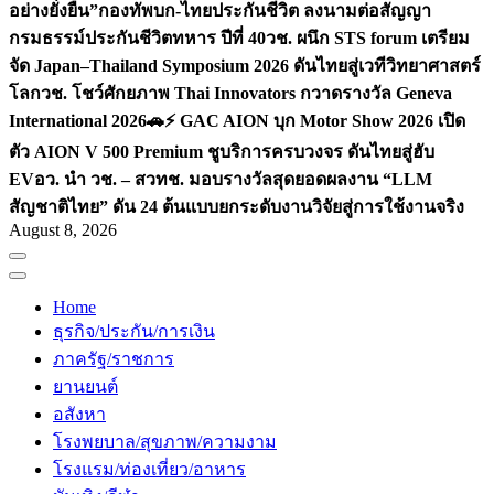
อย่างยั่งยืน”
กองทัพบก-ไทยประกันชีวิต ลงนามต่อสัญญา
กรมธรรม์ประกันชีวิตทหาร ปีที่ 40
วช. ผนึก STS forum เตรียม
จัด Japan–Thailand Symposium 2026 ดันไทยสู่เวทีวิทยาศาสตร์
โลก
วช. โชว์ศักยภาพ Thai Innovators กวาดรางวัล Geneva
International 2026
🚗⚡️ GAC AION บุก Motor Show 2026 เปิด
ตัว AION V 500 Premium ชูบริการครบวงจร ดันไทยสู่ฮับ
EV
อว. นำ วช. – สวทช. มอบรางวัลสุดยอดผลงาน “LLM
สัญชาติไทย” ดัน 24 ต้นแบบยกระดับงานวิจัยสู่การใช้งานจริง
August 8, 2026
Home
ธุรกิจ/ประกัน/การเงิน
ภาครัฐ/ราชการ
ยานยนต์
อสังหา
โรงพยบาล/สุขภาพ/ความงาม
โรงแรม/ท่องเที่ยว/อาหาร