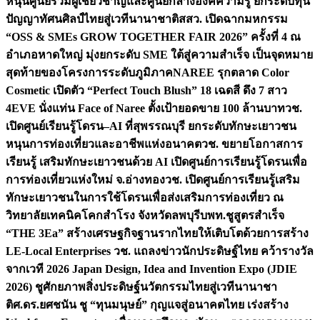
หนุนศูนย์รวมผู้เชี่ยวชาญและศูนย์กลางองค์ความรู้ ยกระดับทุน
ปัญญาทัศนศิลป์ไทยสู่เวทีนานาชาติ
สสว. เปิดฉากมหกรรม
“OSS & SMEs GROW TOGETHER FAIR 2026” ครั้งที่ 4 ณ
อำเภอหาดใหญ่ มุ่งยกระดับ SME ใต้สู่ความสำเร็จ เป็นจุดหมาย
สุดท้ายของโครงการระดับภูมิภาค
NAREE รุกตลาด Color
Cosmetic เปิดตัว “Perfect Touch Blush” 18 เฉดสี ดึง 7 สาว
4EVE นั่งแท่น Face of Naree ตั้งเป้ายอดขาย 100 ล้านบาท
วช.
เปิดศูนย์เรียนรู้โดรน–AI ที่สุพรรณบุรี ยกระดับทักษะเยาวชน
หนุนการท่องเที่ยวและอาชีพแห่งอนาคต
วช. ขยายโอกาสการ
เรียนรู้ เสริมทักษะเยาวชนด้วย AI เปิดศูนย์การเรียนรู้โดรนเพื่อ
การท่องเที่ยวแห่งใหม่ จ.อ่างทอง
วช. เปิดศูนย์การเรียนรู้เสริม
ทักษะเยาวชนในการใช้โดรนเพื่อส่งเสริมการท่องเที่ยว ณ
วิทยาลัยเทคนิคโคกสำโรง จังหวัดลพบุรี
บพท.ชูสูตรสำเร็จ
“THE 3Ea” สร้างเศรษฐกิจฐานรากไทยให้เติบโตด้วยการสร้าง
LE-Local Enterprises
วช. แถลงข่าวนักประดิษฐ์ไทย คว้ารางวัล
จากเวที 2026 Japan Design, Idea and Invention Expo (JDIE
2026) ชูศักยภาพสิ่งประดิษฐ์นวัตกรรมไทยสู่เวทีนานาชา
ติ
ศ.ดร.ยศชนัน ชู “ทุนมนุษย์” กุญแจสู่อนาคตไทย เร่งสร้าง