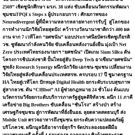
2569” เชิดชูนักศึกษา มรภ. 38 แห่ง ขับเคลื่อนนวัตกรรมพัฒนา
ชุมชน
TPQI x Steps x ผู้ประกอบการ : ศักยภาพของ
Neurodivergent ผู้ที่มีความหลากหลายทางการรับรู้ สู่โลกของ
การทำงาน
นักวิจัยไทยสุดปัง! คว้ารางวัลนานาชาติกว่า 400 ผล
งาน จาก 7 เวทีโลก “ยศชนัน” มอบประกาศนียบัตรเชิดชูเกียรติ
วช. ชูพัฒนากำลังคนวิจัย ขับเคลื่อนพลังงานยั่งยืน มุ่งเป้า Net
Zero ประเทศไทย
รองนายกฯ “ยศชนัน” เปิดเกม Siam Silica ดัน
โครงการชิปแห่งชาติ ปั้นไทยสู่ฮับ Deep Tech อาเซียน
“ยศชนัน”
ชูพลัง Research Synergy ผนึกนักวิจัย-เอกชน-ชุมชน เปลี่ยนงาน
วิจัยไทยสู่พลังขับเคลื่อนประเทศ
สรพ. ครบรอบ 17 ปี ชูมาตรฐาน
HA ไทยสู่เวทีโลก ปักหมุด Digital Health ยกระดับระบบสุขภาพ
สู่สากล
วช. ดัน “CIBbot” AI ผู้ช่วยกฎหมาย 24 ชั่วโมง ต้นแบบ
นวัตกรรมวิจัยยกระดับบริการภาครัฐสู่ยุคดิจิทัล
วช. ผนึก 11 ภาคี
เครือข่าย Big Brothers ขับเคลื่อน “ชันโรง” สร้างป่า สร้าง
เศรษฐกิจชุมชน สู่การพัฒนาที่ยั่งยืน
อย. ลุยตลาดสดธนบุรี ส่ง
Mobile Unit ตรวจอาหารถึงชุมชน ยกระดับความปลอดภัยผู้
บริโภค
วช. ผนึกมูลนิธิอาจารย์สุกรีฯ จัดประลองยอดฝีมือ
เยาวชนดนตรี ครั้งที่ 4 รอบรองฯ ภาคกลาง ชิงถ้วยพระราช