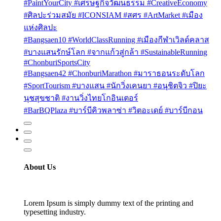
#PaintYourCity #เศรษฐกิจวัฒนธรรม #CreativeEconomy
#ศิลปะร่วมสมัย #ICONSIAM #สศร #ArtMarket #เมือง
แห่งศิลปะ
#Bangsaen10 #WorldClassRunning #เมืองกีฬาเวิลด์คลาส
#บางแสนรักษ์โลก #จากแก้วสู่กล้า #SustainableRunning
#ChonburiSportsCity
#Bangsaen42 #ChonburiMarathon #มาราธอนระดับโลก
#SportTourism #บางแสน #นักวิ่งเคนยา #อนุชิตจิว #ปิยะ
นุชสุขชาติ #งานวิ่งไทยโกอินเตอร์
#BarBQPlaza #บาร์บีคิวพลาซ่า #วิตอะเดย์ #บาร์บีกอน
About Us
Lorem Ipsum is simply dummy text of the printing and
typesetting industry.