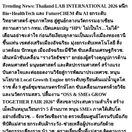
Skip
Trending News:
Thailand LAB INTERNATIONAL 2026 ผนึก
to
Bio+HealthTech และ FutureCHEM ดัน AI ยกระดับ
content
วิทยาศาสตร์-สุขภาพไทย สู่ศูนย์กลางนวัตกรรมอาเซียน
สถานเสาวภา-กทม. เปิดแคมเปญ “HPV ไม่เป็นไร…ไม่ได้”
เตือนอย่าชะล่าใจ ก่อนภัยเงียบลุกลามเป็นมะเร็ง
เมืองทองธานี
ขึ้นแท่น เขตส่งเสริมเมืองอัจฉริยะ มุ่งยกระดับเทคโนโลยี สิ่ง
แวดล้อม ปักหมุด เมืองอัจฉริยะมีชีวิต ขับเคลื่อนเศรษฐกิจ
วช.
เดินหน้าขับเคลื่อน “รางวัลธัชชา” ยกย่องผู้สร้างคุณูปการด้าน
สังคมศาสตร์ มนุษยศาสตร์ และศิลปกรรมศาสตร์ สร้างแรง
บันดาลใจและต่อยอดงานวิจัยสู่การพัฒนาประเทศ
วช. หนุน
นโยบาย Local Growth Engine ยกระดับทุเรียนต้นแม่น้ำมูลโค
ราช ตั้ง 9 ศูนย์ชุมชนเกษตรรักษ์โลก ขับเคลื่อนเกษตรด้วยวิจัย
และนวัตกรรม
สสว. ปลื้มงาน “OSS & SMEs GROW
TOGETHER FAIR 2026” ที่สงขลาประสบความสำเร็จ สร้าง
เม็ดเงินหมุนเวียนกว่า 5 ล้านบาท หนุน SMEs ภาคใต้เติบโต
อย่างยั่งยืน
วช. – จังหวัดเชียงราย ตรวจเยี่ยมศูนย์โดรนรับมือภัย
พิบัติแม่สาย ยกระดับเฝ้าระวัง–ช่วยเหลือผู้ประสบภัยด้วย
นวัตกรรม
เชียงราย นำ วช. ตรวจเยี่ยมพื้นที่แม่สาย ติดตามการ