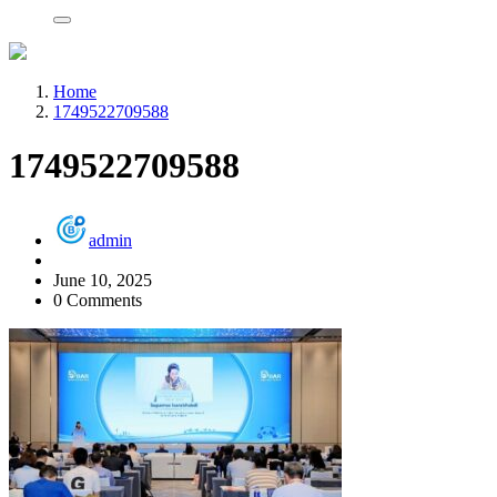
Home
1749522709588
1749522709588
admin
June 10, 2025
0 Comments