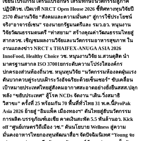
เขียนโปรแกรมโดรนแปรอักษร เสริมทักษะนวัตกรรมสู่ภาค
ปฏิบัติ
วช. เปิดเวที NRCT Open House 2026 ชี้ทิศทางทุนวิจัยปี
2570 ดันงานวิจัย “สังคมและความมั่นคง” สู่การใช้ประโยชน์
จริง
“อาจารย์เชน” รองนายกรัฐมนตรีและ รมว.อว. หนุนงาน
วิจัยวัฒนธรรมดนตรี “ท่าสยาม” สร้างคุณค่าวัฒนธรรมไทยสู่
สากล
วช. เชิญชมผลงานวิจัยและนวัตกรรมอาหารสุขภาพ ใน
งานแถลงข่าว NRCT x THAIFEX-ANUGA ASIA 2026
InnoFood, Healthy Choice
วช. หนุนงานวิจัย ม.สวนดุสิต นำ
มาตรฐานสากล ISO 37001ยกระดับความโปร่งใสองค์กร
ปกครองส่วนท้องถิ่น
วช. หนุนทุนวิจัย “นวัตกรรมห้องลดฝุ่นแรง
ดันบวกควบคู่ระบบเฝ้าระวังอัจฉริยะด้วยเซ็นเซอร์” ขับเคลื่อน
เป้าหมายประเทศไทยสู่สังคมอากาศสะอาดอย่างยั่งยืน
สสส.ปลุก
พลัง “ขยับประเทศ” สู้โรค NCDs จัดงาน “เดิน-วิ่งสมาธิ
วิสาขะ” ครั้งที่ 25 พร้อมกัน 70 พื้นที่ทั่วไทย 31 พ.ค.นี้
ProPak
Asia 2026 ย้ายสู่ “อิมแพ็ค เมืองทองฯ” ดันไทยสู่ฮับนวัตกรรม
การผลิต-บรรจุภัณฑ์เอเชีย คาดเงินสะพัด 5.5 พันล้าน
อว. Kick
off “ศูนย์เกษตรวิถีเมือง วช.” ดันนโยบาย Wellness สู่ความ
มั่นคงอาหารไทย
กองทุนพัฒนาสื่อฯ จัดปัจฉิมนิเทศ “Young จะ