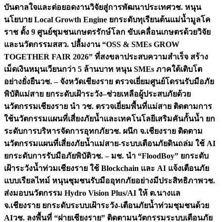
บันดาลใจและต่อยอดงานวิจัยสู่การพัฒนาประเทศ
วช. หนุน
นโยบาย Local Growth Engine ยกระดับทุเรียนต้นแม่น้ำมูลโค
ราช ตั้ง 9 ศูนย์ชุมชนเกษตรรักษ์โลก ขับเคลื่อนเกษตรด้วยวิจัย
และนวัตกรรม
สสว. ปลื้มงาน “OSS & SMEs GROW
TOGETHER FAIR 2026” ที่สงขลาประสบความสำเร็จ สร้าง
เม็ดเงินหมุนเวียนกว่า 5 ล้านบาท หนุน SMEs ภาคใต้เติบโต
อย่างยั่งยืน
วช. – จังหวัดเชียงราย ตรวจเยี่ยมศูนย์โดรนรับมือภัย
พิบัติแม่สาย ยกระดับเฝ้าระวัง–ช่วยเหลือผู้ประสบภัยด้วย
นวัตกรรม
เชียงราย นำ วช. ตรวจเยี่ยมพื้นที่แม่สาย ติดตามการ
ใช้นวัตกรรมแผนที่เสี่ยงภัยน้ำและเทคโนโลยีเสริมคันกั้นน้ำ ยก
ระดับการบริหารจัดการอุทกภัย
วช. ผนึก จ.เชียงราย ติดตาม
นวัตกรรมแผนที่เสี่ยงภัยน้ำแม่สาย-ระบบเตือนภัยดินถล่ม ใช้ AI
ยกระดับการรับมือภัยพิบัติ
วช. – มช. นำ “FloodBoy” ยกระดับ
เฝ้าระวังน้ำท่วมเชียงราย ใช้ Blockchain และ AI แจ้งเตือนภัย
แบบเรียลไทม์ หนุนชุมชนรับมืออุทกภัยอย่างมีประสิทธิภาพ
วช.
ส่งมอบนวัตกรรม Hydro Vision Plus/AI ให้ ต.นางแล
จ.เชียงราย ยกระดับระบบเฝ้าระวัง-เตือนภัยน้ำท่วมชุมชนด้วย
AI
วช. ลงพื้นที่ “ฝายเชียงราย” ติดตามนวัตกรรมระบบเตือนภัย