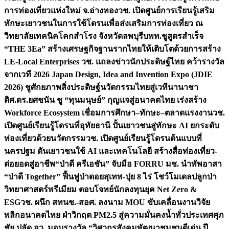
การท่องเที่ยวแห่งใหม่ จ.อ่างทอง
วช. เปิดศูนย์การเรียนรู้เสริม
ทักษะเยาวชนในการใช้โดรนเพื่อส่งเสริมการท่องเที่ยว ณ
วิทยาลัยเทคนิคโคกสำโรง จังหวัดลพบุรี
บพท.ชูสูตรสำเร็จ
“THE 3Ea” สร้างเศรษฐกิจฐานรากไทยให้เติบโตด้วยการสร้าง
LE-Local Enterprises
วช. แถลงข่าวนักประดิษฐ์ไทย คว้ารางวัล
จากเวที 2026 Japan Design, Idea and Invention Expo (JDIE
2026) ชูศักยภาพสิ่งประดิษฐ์นวัตกรรมไทยสู่เวทีนานาชา
ติ
ศ.ดร.ยศชนัน ชู “ทุนมนุษย์” กุญแจสู่อนาคตไทย เร่งสร้าง
Workforce Ecosystem เชื่อมการศึกษา–ทักษะ–ตลาดแรงงาน
วช.
เปิดศูนย์เรียนรู้โดรนที่อุทัยธานี ปั้นเยาวชนสู่ทักษะ AI ยกระดับ
ท่องเที่ยวด้วยนวัตกรรม
วช. เปิดศูนย์เรียนรู้โดรนต้นแบบที่
นครปฐม ดันเยาวชนใช้ AI และเทคโนโลยี สร้างสื่อท่องเที่ยว-
ต่อยอดสู่อาชีพ
“ป่าดี ครีเอชัน” จับมือ FORRU มช. นำทัพอาสา
“ป่าดี Together” ฟื้นฟูป่าดอยสุเทพ-ปุย 8 ไร่ โชว์โมเดลปลูกป่า
วิทยาศาสตร์พรีเมียม ตอบโจทย์นักลงทุนยุค Net Zero &
ESG
วช. ผนึก สทนช.-สอศ. ลงนาม MOU ขับเคลื่อนงานวิจัย
พลิกอนาคตไทย ฝ่าวิกฤต PM2.5 สู่ความมั่นคงน้ำทั่วประเทศ
ศุภ
ชัย ปลัด อว. มอบรางวัล “วิศวกรสังคมพัฒนาชุมชนดีเด่น ปี