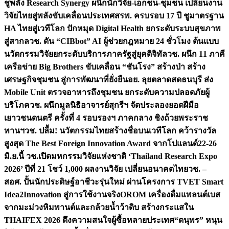
ชูพลัง Research Synergy ผนึกนักวิจัย-เอกชน-ชุมชน เปลี่ยนงาน
วิจัยไทยสู่พลังขับเคลื่อนประเทศ
สรพ. ครบรอบ 17 ปี ชูมาตรฐาน
HA ไทยสู่เวทีโลก ปักหมุด Digital Health ยกระดับระบบสุขภาพ
สู่สากล
วช. ดัน “CIBbot” AI ผู้ช่วยกฎหมาย 24 ชั่วโมง ต้นแบบ
นวัตกรรมวิจัยยกระดับบริการภาครัฐสู่ยุคดิจิทัล
วช. ผนึก 11 ภาคี
เครือข่าย Big Brothers ขับเคลื่อน “ชันโรง” สร้างป่า สร้าง
เศรษฐกิจชุมชน สู่การพัฒนาที่ยั่งยืน
อย. ลุยตลาดสดธนบุรี ส่ง
Mobile Unit ตรวจอาหารถึงชุมชน ยกระดับความปลอดภัยผู้
บริโภค
วช. ผนึกมูลนิธิอาจารย์สุกรีฯ จัดประลองยอดฝีมือ
เยาวชนดนตรี ครั้งที่ 4 รอบรองฯ ภาคกลาง ชิงถ้วยพระราช
ทานฯ
วช. ปลื้ม! นวัตกรรมไทยสร้างชื่อบนเวทีโลก คว้ารางวัล
สูงสุด The Best Foreign Innovation Award จากโปแลนด์
22-26
มิ.ย.นี้ วช.เปิดมหกรรมวิจัยแห่งชาติ ‘Thailand Research Expo
2026’ ปีที่ 21 โชว์ 1,000 ผลงานวิจัย เปลี่ยนอนาคตไทย
วช. –
สอศ. ปั้นนักประดิษฐ์อาชีวะรุ่นใหม่ ผ่านโครงการ TVET Smart
Idea2Innovation สู่การใช้งานจริง
OROM เครื่องดื่มแพลนต์เบส
จากมะม่วงหิมพานต์และกล้วยน้ำว้าดิบ สร้างกระแสใน
THAIFEX 2026 ดึงความสนใจผู้ซื้อหลายประเทศ
“ดนุพร” หนุน