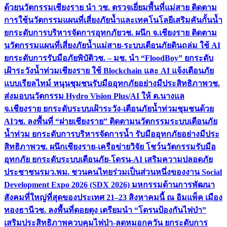
ด้วยนวัตกรรม
เชียงราย นำ วช. ตรวจเยี่ยมพื้นที่แม่สาย ติดตาม
การใช้นวัตกรรมแผนที่เสี่ยงภัยน้ำและเทคโนโลยีเสริมคันกั้นน้ำ
ยกระดับการบริหารจัดการอุทกภัย
วช. ผนึก จ.เชียงราย ติดตาม
นวัตกรรมแผนที่เสี่ยงภัยน้ำแม่สาย-ระบบเตือนภัยดินถล่ม ใช้ AI
ยกระดับการรับมือภัยพิบัติ
วช. – มช. นำ “FloodBoy” ยกระดับ
เฝ้าระวังน้ำท่วมเชียงราย ใช้ Blockchain และ AI แจ้งเตือนภัย
แบบเรียลไทม์ หนุนชุมชนรับมืออุทกภัยอย่างมีประสิทธิภาพ
วช.
ส่งมอบนวัตกรรม Hydro Vision Plus/AI ให้ ต.นางแล
จ.เชียงราย ยกระดับระบบเฝ้าระวัง-เตือนภัยน้ำท่วมชุมชนด้วย
AI
วช. ลงพื้นที่ “ฝายเชียงราย” ติดตามนวัตกรรมระบบเตือนภัย
น้ำท่วม ยกระดับการบริหารจัดการน้ำ รับมืออุทกภัยอย่างมีประ
สิทธิภาพ
วช. ผนึกเชียงราย-เครือข่ายวิจัย โชว์นวัตกรรมรับมือ
อุทกภัย ยกระดับระบบเตือนภัย-โดรน-AI เสริมความปลอดภัย
ประชาชน
รมว.พม. ชวนคนไทยร่วมเป็นส่วนหนึ่งของงาน Social
Development Expo 2026 (SDX 2026) มหกรรมด้านการพัฒนา
สังคมที่ใหญ่ที่สุดของประเทศ 21–23 สิงหาคมนี้ ณ อิมแพ็ค เมือง
ทองธานี
วช. ลงพื้นที่ดอยตุง เตรียมนำ “โดรนป้องกันไฟป่า”
เสริมประสิทธิภาพควบคุมไฟป่า-ลดหมอกควัน ยกระดับการ