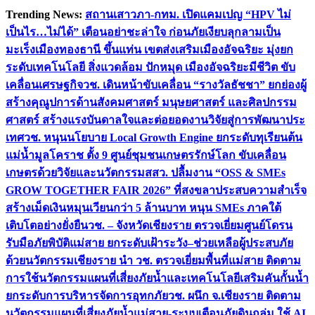
Skip
Trending News:
สถานเสาวภา-กทม. เปิดแคมเปญ “HPV ไม่
to
เป็นไร…ไม่ได้” เตือนอย่าชะล่าใจ ก่อนภัยเงียบลุกลามเป็น
content
มะเร็ง
เมืองทองธานี ขึ้นแท่น เขตส่งเสริมเมืองอัจฉริยะ มุ่งยก
ระดับเทคโนโลยี สิ่งแวดล้อม ปักหมุด เมืองอัจฉริยะมีชีวิต ขับ
เคลื่อนเศรษฐกิจ
วช. เดินหน้าขับเคลื่อน “รางวัลธัชชา” ยกย่องผู้
สร้างคุณูปการด้านสังคมศาสตร์ มนุษยศาสตร์ และศิลปกรรม
ศาสตร์ สร้างแรงบันดาลใจและต่อยอดงานวิจัยสู่การพัฒนาประ
เทศ
วช. หนุนนโยบาย Local Growth Engine ยกระดับทุเรียนต้น
แม่น้ำมูลโคราช ตั้ง 9 ศูนย์ชุมชนเกษตรรักษ์โลก ขับเคลื่อน
เกษตรด้วยวิจัยและนวัตกรรม
สสว. ปลื้มงาน “OSS & SMEs
GROW TOGETHER FAIR 2026” ที่สงขลาประสบความสำเร็จ
สร้างเม็ดเงินหมุนเวียนกว่า 5 ล้านบาท หนุน SMEs ภาคใต้
เติบโตอย่างยั่งยืน
วช. – จังหวัดเชียงราย ตรวจเยี่ยมศูนย์โดรน
รับมือภัยพิบัติแม่สาย ยกระดับเฝ้าระวัง–ช่วยเหลือผู้ประสบภัย
ด้วยนวัตกรรม
เชียงราย นำ วช. ตรวจเยี่ยมพื้นที่แม่สาย ติดตาม
การใช้นวัตกรรมแผนที่เสี่ยงภัยน้ำและเทคโนโลยีเสริมคันกั้นน้ำ
ยกระดับการบริหารจัดการอุทกภัย
วช. ผนึก จ.เชียงราย ติดตาม
นวัตกรรมแผนที่เสี่ยงภัยน้ำแม่สาย-ระบบเตือนภัยดินถล่ม ใช้ AI