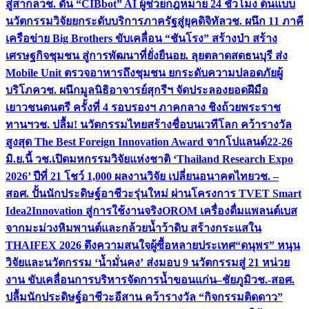
สู่สากล
วช. ดัน “CIBbot” AI ผู้ช่วยกฎหมาย 24 ชั่วโมง ต้นแบบ
นวัตกรรมวิจัยยกระดับบริการภาครัฐสู่ยุคดิจิทัล
วช. ผนึก 11 ภาคี
เครือข่าย Big Brothers ขับเคลื่อน “ชันโรง” สร้างป่า สร้าง
เศรษฐกิจชุมชน สู่การพัฒนาที่ยั่งยืน
อย. ลุยตลาดสดธนบุรี ส่ง
Mobile Unit ตรวจอาหารถึงชุมชน ยกระดับความปลอดภัยผู้
บริโภค
วช. ผนึกมูลนิธิอาจารย์สุกรีฯ จัดประลองยอดฝีมือ
เยาวชนดนตรี ครั้งที่ 4 รอบรองฯ ภาคกลาง ชิงถ้วยพระราช
ทานฯ
วช. ปลื้ม! นวัตกรรมไทยสร้างชื่อบนเวทีโลก คว้ารางวัล
สูงสุด The Best Foreign Innovation Award จากโปแลนด์
22-26
มิ.ย.นี้ วช.เปิดมหกรรมวิจัยแห่งชาติ ‘Thailand Research Expo
2026’ ปีที่ 21 โชว์ 1,000 ผลงานวิจัย เปลี่ยนอนาคตไทย
วช. –
สอศ. ปั้นนักประดิษฐ์อาชีวะรุ่นใหม่ ผ่านโครงการ TVET Smart
Idea2Innovation สู่การใช้งานจริง
OROM เครื่องดื่มแพลนต์เบส
จากมะม่วงหิมพานต์และกล้วยน้ำว้าดิบ สร้างกระแสใน
THAIFEX 2026 ดึงความสนใจผู้ซื้อหลายประเทศ
“ดนุพร” หนุน
วิจัยและนวัตกรรม ‘น้ำมั่นคง’ ส่งมอบ 9 นวัตกรรมสู่ 21 หน่วย
งาน ขับเคลื่อนการบริหารจัดการน้ำขอนแก่น–ชัยภูมิ
วช.-สอศ.
ปลื้มนักประดิษฐ์อาชีวะอีสาน คว้ารางวัล “กิจกรรมติดดาว”