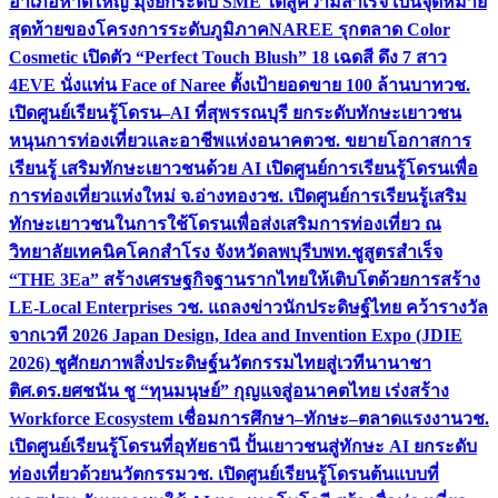
อำเภอหาดใหญ่ มุ่งยกระดับ SME ใต้สู่ความสำเร็จ เป็นจุดหมาย
สุดท้ายของโครงการระดับภูมิภาค
NAREE รุกตลาด Color
Cosmetic เปิดตัว “Perfect Touch Blush” 18 เฉดสี ดึง 7 สาว
4EVE นั่งแท่น Face of Naree ตั้งเป้ายอดขาย 100 ล้านบาท
วช.
เปิดศูนย์เรียนรู้โดรน–AI ที่สุพรรณบุรี ยกระดับทักษะเยาวชน
หนุนการท่องเที่ยวและอาชีพแห่งอนาคต
วช. ขยายโอกาสการ
เรียนรู้ เสริมทักษะเยาวชนด้วย AI เปิดศูนย์การเรียนรู้โดรนเพื่อ
การท่องเที่ยวแห่งใหม่ จ.อ่างทอง
วช. เปิดศูนย์การเรียนรู้เสริม
ทักษะเยาวชนในการใช้โดรนเพื่อส่งเสริมการท่องเที่ยว ณ
วิทยาลัยเทคนิคโคกสำโรง จังหวัดลพบุรี
บพท.ชูสูตรสำเร็จ
“THE 3Ea” สร้างเศรษฐกิจฐานรากไทยให้เติบโตด้วยการสร้าง
LE-Local Enterprises
วช. แถลงข่าวนักประดิษฐ์ไทย คว้ารางวัล
จากเวที 2026 Japan Design, Idea and Invention Expo (JDIE
2026) ชูศักยภาพสิ่งประดิษฐ์นวัตกรรมไทยสู่เวทีนานาชา
ติ
ศ.ดร.ยศชนัน ชู “ทุนมนุษย์” กุญแจสู่อนาคตไทย เร่งสร้าง
Workforce Ecosystem เชื่อมการศึกษา–ทักษะ–ตลาดแรงงาน
วช.
เปิดศูนย์เรียนรู้โดรนที่อุทัยธานี ปั้นเยาวชนสู่ทักษะ AI ยกระดับ
ท่องเที่ยวด้วยนวัตกรรม
วช. เปิดศูนย์เรียนรู้โดรนต้นแบบที่