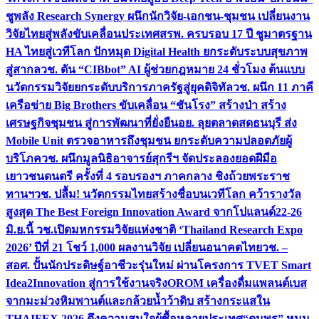
ชูพลัง Research Synergy ผนึกนักวิจัย-เอกชน-ชุมชน เปลี่ยนงาน
วิจัยไทยสู่พลังขับเคลื่อนประเทศ
สรพ. ครบรอบ 17 ปี ชูมาตรฐาน
HA ไทยสู่เวทีโลก ปักหมุด Digital Health ยกระดับระบบสุขภาพ
สู่สากล
วช. ดัน “CIBbot” AI ผู้ช่วยกฎหมาย 24 ชั่วโมง ต้นแบบ
นวัตกรรมวิจัยยกระดับบริการภาครัฐสู่ยุคดิจิทัล
วช. ผนึก 11 ภาคี
เครือข่าย Big Brothers ขับเคลื่อน “ชันโรง” สร้างป่า สร้าง
เศรษฐกิจชุมชน สู่การพัฒนาที่ยั่งยืน
อย. ลุยตลาดสดธนบุรี ส่ง
Mobile Unit ตรวจอาหารถึงชุมชน ยกระดับความปลอดภัยผู้
บริโภค
วช. ผนึกมูลนิธิอาจารย์สุกรีฯ จัดประลองยอดฝีมือ
เยาวชนดนตรี ครั้งที่ 4 รอบรองฯ ภาคกลาง ชิงถ้วยพระราช
ทานฯ
วช. ปลื้ม! นวัตกรรมไทยสร้างชื่อบนเวทีโลก คว้ารางวัล
สูงสุด The Best Foreign Innovation Award จากโปแลนด์
22-26
มิ.ย.นี้ วช.เปิดมหกรรมวิจัยแห่งชาติ ‘Thailand Research Expo
2026’ ปีที่ 21 โชว์ 1,000 ผลงานวิจัย เปลี่ยนอนาคตไทย
วช. –
สอศ. ปั้นนักประดิษฐ์อาชีวะรุ่นใหม่ ผ่านโครงการ TVET Smart
Idea2Innovation สู่การใช้งานจริง
OROM เครื่องดื่มแพลนต์เบส
จากมะม่วงหิมพานต์และกล้วยน้ำว้าดิบ สร้างกระแสใน
THAIFEX 2026 ดึงความสนใจผู้ซื้อหลายประเทศ
“ดนุพร” หนุน