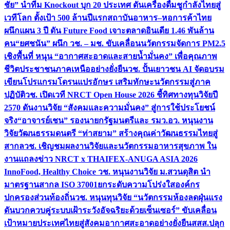
ชัย” นำทีม Knockout บุก 20 ประเทศ ดันเครื่องดื่มชูกำลังไทยสู่
เวทีโลก ตั้งเป้า 500 ล้านปีแรก
สถาบันอาหาร–หอการค้าไทย
ผนึกแผน 3 ปี ดัน Future Food เจาะตลาดอินเดีย 1.46 พันล้าน
คน
“ยศชนัน” ผนึก วช. – มช. ขับเคลื่อนนวัตกรรมจัดการ PM2.5
เชิงพื้นที่ หนุน “อากาศสะอาดและสายน้ำมั่นคง” เพื่อคุณภาพ
ชีวิตประชาชนภาคเหนืออย่างยั่งยืน
วช. ปั้นเยาวชน AI จัดอบรม
เขียนโปรแกรมโดรนแปรอักษร เสริมทักษะนวัตกรรมสู่ภาค
ปฏิบัติ
วช. เปิดเวที NRCT Open House 2026 ชี้ทิศทางทุนวิจัยปี
2570 ดันงานวิจัย “สังคมและความมั่นคง” สู่การใช้ประโยชน์
จริง
“อาจารย์เชน” รองนายกรัฐมนตรีและ รมว.อว. หนุนงาน
วิจัยวัฒนธรรมดนตรี “ท่าสยาม” สร้างคุณค่าวัฒนธรรมไทยสู่
สากล
วช. เชิญชมผลงานวิจัยและนวัตกรรมอาหารสุขภาพ ใน
งานแถลงข่าว NRCT x THAIFEX-ANUGA ASIA 2026
InnoFood, Healthy Choice
วช. หนุนงานวิจัย ม.สวนดุสิต นำ
มาตรฐานสากล ISO 37001ยกระดับความโปร่งใสองค์กร
ปกครองส่วนท้องถิ่น
วช. หนุนทุนวิจัย “นวัตกรรมห้องลดฝุ่นแรง
ดันบวกควบคู่ระบบเฝ้าระวังอัจฉริยะด้วยเซ็นเซอร์” ขับเคลื่อน
เป้าหมายประเทศไทยสู่สังคมอากาศสะอาดอย่างยั่งยืน
สสส.ปลุก