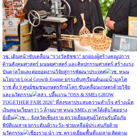
วช. เดินหน้าขับเคลื่อน “รางวัลธัชชา” ยกย่องผู้สร้างคุณูปการ
ด้านสังคมศาสตร์ มนุษยศาสตร์ และศิลปกรรมศาสตร์ สร้างแรง
บันดาลใจและต่อยอดงานวิจัยสู่การพัฒนาประเทศ
วช. หนุน
นโยบาย Local Growth Engine ยกระดับทุเรียนต้นแม่น้ำมูลโค
ราช ตั้ง 9 ศูนย์ชุมชนเกษตรรักษ์โลก ขับเคลื่อนเกษตรด้วยวิจัย
และนวัตกรรม
สสว. ปลื้มงาน “OSS & SMEs GROW
TOGETHER FAIR 2026” ที่สงขลาประสบความสำเร็จ สร้างเม็ด
เงินหมุนเวียนกว่า 5 ล้านบาท หนุน SMEs ภาคใต้เติบโตอย่าง
ยั่งยืน
วช. – จังหวัดเชียงราย ตรวจเยี่ยมศูนย์โดรนรับมือภัย
พิบัติแม่สาย ยกระดับเฝ้าระวัง–ช่วยเหลือผู้ประสบภัยด้วย
นวัตกรรม
เชียงราย นำ วช. ตรวจเยี่ยมพื้นที่แม่สาย ติดตาม