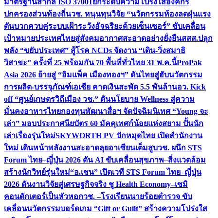
มาตรฐานสากล ISO 37001ยกระดับความโปร่งใสองค์กร
ปกครองส่วนท้องถิ่น
วช. หนุนทุนวิจัย “นวัตกรรมห้องลดฝุ่นแรง
ดันบวกควบคู่ระบบเฝ้าระวังอัจฉริยะด้วยเซ็นเซอร์” ขับเคลื่อน
เป้าหมายประเทศไทยสู่สังคมอากาศสะอาดอย่างยั่งยืน
สสส.ปลุก
พลัง “ขยับประเทศ” สู้โรค NCDs จัดงาน “เดิน-วิ่งสมาธิ
วิสาขะ” ครั้งที่ 25 พร้อมกัน 70 พื้นที่ทั่วไทย 31 พ.ค.นี้
ProPak
Asia 2026 ย้ายสู่ “อิมแพ็ค เมืองทองฯ” ดันไทยสู่ฮับนวัตกรรม
การผลิต-บรรจุภัณฑ์เอเชีย คาดเงินสะพัด 5.5 พันล้าน
อว. Kick
off “ศูนย์เกษตรวิถีเมือง วช.” ดันนโยบาย Wellness สู่ความ
มั่นคงอาหารไทย
กองทุนพัฒนาสื่อฯ จัดปัจฉิมนิเทศ “Young จะ
เล่า” มอบประกาศนียบัตร 60 มัคคุเทศก์น้อยแห่งสยาม ปั้นนัก
เล่าเรื่องรุ่นใหม่
SKYWORTH PV ปักหมุดไทย เปิดสำนักงาน
ใหม่ เดินหน้าพลังงานสะอาดลุยอาเซียนเต็มสูบ
วช. ผนึก STS
Forum ไทย–ญี่ปุ่น 2026 ดัน AI ขับเคลื่อนสุขภาพ–สิ่งแวดล้อม
สร้างนักวิทย์รุ่นใหม่
“อ.เชน” เปิดเวที STS Forum ไทย–ญี่ปุ่น
2026 ดันงานวิจัยสู่เศรษฐกิจจริง ชู Health Economy–เซมิ
คอนดักเตอร์เป็นหัวหอก
วช. –โรงเรียนนายร้อยตำรวจ ขับ
เคลื่อนนวัตกรรมบอร์ดเกม “Gift or Guilt” สร้างความโปร่งใส