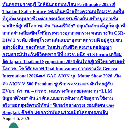
ทันตกรรมราชบุรี ใกล้ฉัน
ถอดบทเรียน Earthquake 2025 สู่
Thailand Safer Future วช. เดินหน้าสร้างความพร้อม
วช. ลงพื้น
ที่ภูเก็ต หนุนอาชีวะต่อยอดนวัตกรรมท้องถิ่น สร้างมูลค่าเชิง
พาณิชย์สู่เวทีโลก
วช. ดัน “ดนตรีวิจัย” ปลุกอัตลักษณ์ภูเก็ต สู่เวที
สากลผ่านเสียงซิมโฟนี
กระทรวงอุตสาหกรรม มอบรางวัล CSR-
DIW 3 ระดับ เชิดชูโรงงานต้นแบบ“อุตสาหกรรมดี อยู่คู่ชุมชน
อย่างยั่งยืน”
กองทัพบก-ไทยประกันชีวิต ลงนามต่อสัญญา
กรมธรรม์ประกันชีวิตทหาร ปีที่ 40
วช. ผนึก STS forum เตรียม
จัด Japan–Thailand Symposium 2026 ดันไทยสู่เวทีวิทยาศาสตร์
โลก
วช. โชว์ศักยภาพ Thai Innovators กวาดรางวัล Geneva
International 2026
🚗⚡️ GAC AION บุก Motor Show 2026 เปิด
ตัว AION V 500 Premium ชูบริการครบวงจร ดันไทยสู่ฮับ
EV
อว. นำ วช. – สวทช. มอบรางวัลสุดยอดผลงาน “LLM
สัญชาติไทย” ดัน 24 ต้นแบบยกระดับงานวิจัยสู่การใช้งาน
จริง
“ยอดยุทธ์ดาบพิทักษ์” ฟีเวอร์กลางกรุง! รอบพิเศษ One
Bangkok คึกคัก แขกกว่าพันคนร่วมเปิดโลกยุทธภพจีน
August 6, 2026