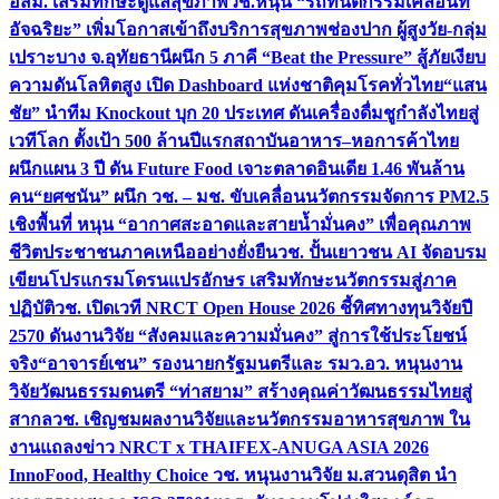
อสม. เสริมทักษะดูแลสุขภาพ
วช.หนุน “รถทันตกรรมเคลื่อนที่
อัจฉริยะ” เพิ่มโอกาสเข้าถึงบริการสุขภาพช่องปาก ผู้สูงวัย-กลุ่ม
เปราะบาง จ.อุทัยธานี
ผนึก 5 ภาคี “Beat the Pressure” สู้ภัยเงียบ
ความดันโลหิตสูง เปิด Dashboard แห่งชาติคุมโรคทั่วไทย
“แสน
ชัย” นำทีม Knockout บุก 20 ประเทศ ดันเครื่องดื่มชูกำลังไทยสู่
เวทีโลก ตั้งเป้า 500 ล้านปีแรก
สถาบันอาหาร–หอการค้าไทย
ผนึกแผน 3 ปี ดัน Future Food เจาะตลาดอินเดีย 1.46 พันล้าน
คน
“ยศชนัน” ผนึก วช. – มช. ขับเคลื่อนนวัตกรรมจัดการ PM2.5
เชิงพื้นที่ หนุน “อากาศสะอาดและสายน้ำมั่นคง” เพื่อคุณภาพ
ชีวิตประชาชนภาคเหนืออย่างยั่งยืน
วช. ปั้นเยาวชน AI จัดอบรม
เขียนโปรแกรมโดรนแปรอักษร เสริมทักษะนวัตกรรมสู่ภาค
ปฏิบัติ
วช. เปิดเวที NRCT Open House 2026 ชี้ทิศทางทุนวิจัยปี
2570 ดันงานวิจัย “สังคมและความมั่นคง” สู่การใช้ประโยชน์
จริง
“อาจารย์เชน” รองนายกรัฐมนตรีและ รมว.อว. หนุนงาน
วิจัยวัฒนธรรมดนตรี “ท่าสยาม” สร้างคุณค่าวัฒนธรรมไทยสู่
สากล
วช. เชิญชมผลงานวิจัยและนวัตกรรมอาหารสุขภาพ ใน
งานแถลงข่าว NRCT x THAIFEX-ANUGA ASIA 2026
InnoFood, Healthy Choice
วช. หนุนงานวิจัย ม.สวนดุสิต นำ