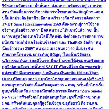
วิจัยและนวัตกรรม ‘น้ำมั่นคง’ ส่งมอบ 9 นวัตกรรมสู่ 21 หน่วย
งาน ขับเคลื่อนการบริหารจัดการน้ำขอนแก่น–ชัยภูมิ
วช.-สอศ.
ปลื้มนักประดิษฐ์อาชีวะอีสาน คว้ารางวัล “กิจกรรมติดดาว”
TVET Smart Idea2Innovation 2569 ดันผลงานสู่การใช้งาน
จริง
“หนูน้อยจ้าวเวหา” ปี 69 สนาม 2 ได้แชมป์แล้ว! วช. ปั้น
เยาวชนสู่นวัตกรเทคโนโลยีไร้คนขับ ชิงถ้วยพระราชทานฯ
วช.
ผนึกสมาคมกีฬาเครื่องบินจำลองฯ และ ThaiPBS จัดศึก “หนู
น้อยจ้าวเวหา 2569” สนาม 2 เยาวชนกว่า 60 ทีมประชัน
ศักยภาพโดรน
วช. ยกระดับภูมิปัญญาไทยด้วยวิจัยและ
นวัตกรรม ดันสารอะมิโนจากพืชสร้างรายได้สู่ชุมชนศรีสะเกษ
ศุภจี ปลุกพลังคราฟต์ไทย! SACIT เปิดเวทีโลก ดัน “ของขวัญ
แห่งชาติ” ดึงคนชมทะลุ 5 หมื่นคน เงินสะพัด 150 ลบ.
Tipco
Herbs เปิดเกมรุกส่ง 5 สมุนไพรไทยบุกตลาดเวลเนส มุ่งชิงแชร์
ตลาดสุขภาพโตต่อเนื่อง
ทันตบุคลากร – สพฐ. หวั่นเด็กไทยเริ่ม
สูบบุหรี่ตั้งแต่วัย 9 ขวบ ผนึกพลังเยาวชนจัดงาน “Zero Smoke
No Vape” สร้างสังคมไทยปลอดบุหรี่และบุหรี่ไฟฟ้า
วช. หนุน
มจธ. สร้างต้นแบบดูแลผู้สูงวัยเชิงรุก จ.อุทัยธานี ดึง รพ.สต.-