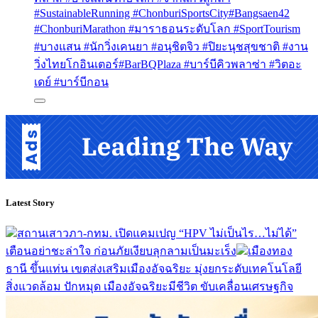
#SustainableRunning #ChonburiSportsCity
#Bangsaen42
#ChonburiMarathon #มาราธอนระดับโลก #SportTourism
#บางแสน #นักวิ่งเคนยา #อนุชิตจิว #ปิยะนุชสุขชาติ #งาน
วิ่งไทยโกอินเตอร์
#BarBQPlaza #บาร์บีคิวพลาซ่า #วิตอะ
เดย์ #บาร์บีกอน
Latest Story
สถานเสาวภา-กทม. เปิดแคมเปญ “HPV ไม่เป็นไร…ไม่ได้”
เตือนอย่าชะล่าใจ ก่อนภัยเงียบลุกลามเป็นมะเร็ง
เมืองทอง
ธานี ขึ้นแท่น เขตส่งเสริมเมืองอัจฉริยะ มุ่งยกระดับเทคโนโลยี
สิ่งแวดล้อม ปักหมุด เมืองอัจฉริยะมีชีวิต ขับเคลื่อนเศรษฐกิจ