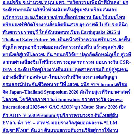
อ.แม่จริม จ.น่าน
วช. หนุน มศว. “นวัตกรรมเพื่อน้ำที่มั่นคง” ยก
ระดับระบบเตือนภัยน้ำท่วมฉับพลันสู่ชุมชน พร้อมส่งมอบ
นวัตกรรม ณ อ.เวียงสา จ.น่าน
เสื้อหน่วยงาน นิยมใช้แบบไหน
พร้อมแชร์พิกัดโรงงานสั่งผลิต
ฟันสวย สุขภาพดี ไปกับ 5 คลินิก
ทันตกรรมราชบุรี ใกล้ฉัน
ถอดบทเรียน Earthquake 2025 สู่
Thailand Safer Future วช. เดินหน้าสร้างความพร้อม
วช. ลงพื้น
ที่ภูเก็ต หนุนอาชีวะต่อยอดนวัตกรรมท้องถิ่น สร้างมูลค่าเชิง
พาณิชย์สู่เวทีโลก
วช. ดัน “ดนตรีวิจัย” ปลุกอัตลักษณ์ภูเก็ต สู่เวที
สากลผ่านเสียงซิมโฟนี
กระทรวงอุตสาหกรรม มอบรางวัล CSR-
DIW 3 ระดับ เชิดชูโรงงานต้นแบบ“อุตสาหกรรมดี อยู่คู่ชุมชน
อย่างยั่งยืน”
กองทัพบก-ไทยประกันชีวิต ลงนามต่อสัญญา
กรมธรรม์ประกันชีวิตทหาร ปีที่ 40
วช. ผนึก STS forum เตรียม
จัด Japan–Thailand Symposium 2026 ดันไทยสู่เวทีวิทยาศาสตร์
โลก
วช. โชว์ศักยภาพ Thai Innovators กวาดรางวัล Geneva
International 2026
🚗⚡️ GAC AION บุก Motor Show 2026 เปิด
ตัว AION V 500 Premium ชูบริการครบวงจร ดันไทยสู่ฮับ
EV
อว. นำ วช. – สวทช. มอบรางวัลสุดยอดผลงาน “LLM
สัญชาติไทย” ดัน 24 ต้นแบบยกระดับงานวิจัยสู่การใช้งาน