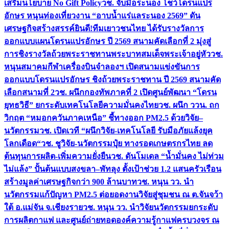
เสริมนโยบาย No Gift Policy
วช. จับมือระนอง โชว์โดรนแปร
อักษร หนุนท่องเที่ยวงาน “อาบน้ำแร่แลระนอง 2569” ดัน
เศรษฐกิจสร้างสรรค์
ยินดี!ทีมเยาวชนไทย ได้รับรางวัลการ
ออกแบบแผนโดรนแปรอักษร ปี 2569 สนามคัดเลือกที่ 2 มุ่งสู่
การชิงรางวัลถ้วยพระราชทานพระบาทสมเด็จพระเจ้าอยู่หัว
วช.
หนุนสมาคมกีฬาเครื่องบินจำลองฯ เปิดสนามแข่งขันการ
ออกแบบโดรนแปรอักษร ชิงถ้วยพระราชทาน ปี 2569 สนามคัด
เลือกสนามที่ 2
วช. ผนึกกองทัพภาคที่ 2 เปิดศูนย์พัฒนา “โดรน
ยุทธวิธี” ยกระดับเทคโนโลยีความมั่นคงไทย
วช. ผนึก ววน. ถก
วิกฤต “หมอกควันภาคเหนือ” ชี้ทางออก PM2.5 ด้วยวิจัย–
นวัตกรรม
วช. เปิดเวที “ผนึกวิจัย-เทคโนโลยี รับมือภัยแล้งยุค
โลกเดือด“
วช. ชูวิจัย-นวัตกรรมปุ๋ย ทางรอดเกษตรกรไทย ลด
ต้นทุนการผลิต-เพิ่มความยั่งยืน
วช. ดันโมเดล “น้ำมั่นคง ไม่ท่วม
ไม่แล้ง” ปั้นต้นแบบสงขลา–พัทลุง ตั้งเป้าช่วย 1.2 แสนครัวเรือน
สร้างมูลค่าเศรษฐกิจกว่า 900 ล้านบาท
วช. หนุน วว. นำ
นวัตกรรมแก้ปัญหา PM2.5 ต่อยอดงานวิจัยสู่ชุมชน ณ ต.จันจว้า
ใต้ อ.แม่จัน จ.เชียงราย
วช. หนุน วว. นำวิจัยนวัตกรรมยกระดับ
การผลิตกาแฟ และศูนย์ถ่ายทอดองค์ความรู้กาแฟครบวงจร ณ