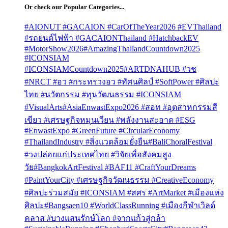
Or check our Popular Categories...
#AIONUT #GACAION #CarOfTheYear2026 #EVThailand
#รถยนต์ไฟฟ้า #GACAIONThailand #HatchbackEV
#MotorShow2026
#AmazingThailandCountdown2025
#ICONSIAM
#ICONSIAMCountdown2025
#ARTDNAHUB #วช
#NRCT #อว #กระทรวงอว #ทัศนศิลป์ #SoftPower #ศิลปะ
ไทย #นวัตกรรม #ทุนวัฒนธรรม #ICONSIAM
#VisualArts
#AsiaEnwastExpo2026 #สอท #อุตสาหกรรมสี
เขียว #เศรษฐกิจหมุนเวียน #พลังงานสะอาด #ESG
#EnwastExpo #GreenFuture #CircularEconomy
#ThailandIndustry #สิ่งแวดล้อมยั่งยืน
#BaliChoralFestival
#วงปล่อยแก่ประเทศไทย #วิจัยเพื่อสังคมสูง
วัย
#BangkokArtFestival #BAF11 #CraftYourDreams
#PaintYourCity #เศรษฐกิจวัฒนธรรม #CreativeEconomy
#ศิลปะร่วมสมัย #ICONSIAM #สศร #ArtMarket #เมืองแห่ง
ศิลปะ
#Bangsaen10 #WorldClassRunning #เมืองกีฬาเวิลด์
คลาส #บางแสนรักษ์โลก #จากแก้วสู่กล้า