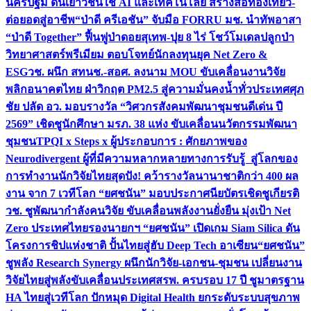
นครปฐม ดันเยาวชนใช้ AI และเทคโนโลยี สร้างสื่อท่องเที่ยว-
ต่อยอดสู่อาชีพ
“ป่าดี ครีเอชัน” จับมือ FORRU มช. นำทัพอาสา
“ป่าดี Together” ฟื้นฟูป่าดอยสุเทพ-ปุย 8 ไร่ โชว์โมเดลปลูกป่า
วิทยาศาสตร์พรีเมียม ตอบโจทย์นักลงทุนยุค Net Zero &
ESG
วช. ผนึก สทนช.-สอศ. ลงนาม MOU ขับเคลื่อนงานวิจัย
พลิกอนาคตไทย ฝ่าวิกฤต PM2.5 สู่ความมั่นคงน้ำทั่วประเทศ
ศุภ
ชัย ปลัด อว. มอบรางวัล “วิศวกรสังคมพัฒนาชุมชนดีเด่น ปี
2569” เชิดชูนักศึกษา มรภ. 38 แห่ง ขับเคลื่อนนวัตกรรมพัฒนา
ชุมชน
TPQI x Steps x ผู้ประกอบการ : ศักยภาพของ
Neurodivergent ผู้ที่มีความหลากหลายทางการรับรู้ สู่โลกของ
การทำงาน
นักวิจัยไทยสุดปัง! คว้ารางวัลนานาชาติกว่า 400 ผล
งาน จาก 7 เวทีโลก “ยศชนัน” มอบประกาศนียบัตรเชิดชูเกียรติ
วช. ชูพัฒนากำลังคนวิจัย ขับเคลื่อนพลังงานยั่งยืน มุ่งเป้า Net
Zero ประเทศไทย
รองนายกฯ “ยศชนัน” เปิดเกม Siam Silica ดัน
โครงการชิปแห่งชาติ ปั้นไทยสู่ฮับ Deep Tech อาเซียน
“ยศชนัน”
ชูพลัง Research Synergy ผนึกนักวิจัย-เอกชน-ชุมชน เปลี่ยนงาน
วิจัยไทยสู่พลังขับเคลื่อนประเทศ
สรพ. ครบรอบ 17 ปี ชูมาตรฐาน
HA ไทยสู่เวทีโลก ปักหมุด Digital Health ยกระดับระบบสุขภาพ