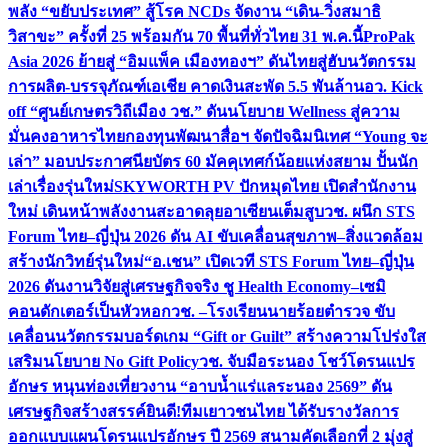
พลัง “ขยับประเทศ” สู้โรค NCDs จัดงาน “เดิน-วิ่งสมาธิ
วิสาขะ” ครั้งที่ 25 พร้อมกัน 70 พื้นที่ทั่วไทย 31 พ.ค.นี้
ProPak
Asia 2026 ย้ายสู่ “อิมแพ็ค เมืองทองฯ” ดันไทยสู่ฮับนวัตกรรม
การผลิต-บรรจุภัณฑ์เอเชีย คาดเงินสะพัด 5.5 พันล้าน
อว. Kick
off “ศูนย์เกษตรวิถีเมือง วช.” ดันนโยบาย Wellness สู่ความ
มั่นคงอาหารไทย
กองทุนพัฒนาสื่อฯ จัดปัจฉิมนิเทศ “Young จะ
เล่า” มอบประกาศนียบัตร 60 มัคคุเทศก์น้อยแห่งสยาม ปั้นนัก
เล่าเรื่องรุ่นใหม่
SKYWORTH PV ปักหมุดไทย เปิดสำนักงาน
ใหม่ เดินหน้าพลังงานสะอาดลุยอาเซียนเต็มสูบ
วช. ผนึก STS
Forum ไทย–ญี่ปุ่น 2026 ดัน AI ขับเคลื่อนสุขภาพ–สิ่งแวดล้อม
สร้างนักวิทย์รุ่นใหม่
“อ.เชน” เปิดเวที STS Forum ไทย–ญี่ปุ่น
2026 ดันงานวิจัยสู่เศรษฐกิจจริง ชู Health Economy–เซมิ
คอนดักเตอร์เป็นหัวหอก
วช. –โรงเรียนนายร้อยตำรวจ ขับ
เคลื่อนนวัตกรรมบอร์ดเกม “Gift or Guilt” สร้างความโปร่งใส
เสริมนโยบาย No Gift Policy
วช. จับมือระนอง โชว์โดรนแปร
อักษร หนุนท่องเที่ยวงาน “อาบน้ำแร่แลระนอง 2569” ดัน
เศรษฐกิจสร้างสรรค์
ยินดี!ทีมเยาวชนไทย ได้รับรางวัลการ
ออกแบบแผนโดรนแปรอักษร ปี 2569 สนามคัดเลือกที่ 2 มุ่งสู่