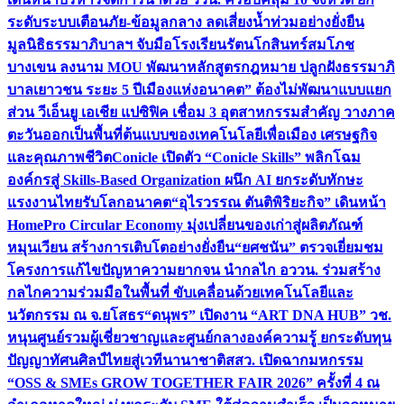
ระดับระบบเตือนภัย-ข้อมูลกลาง ลดเสี่ยงน้ำท่วมอย่างยั่งยืน
มูลนิธิธรรมาภิบาลฯ จับมือโรงเรียนรัตนโกสินทร์สมโภช
บางเขน ลงนาม MOU พัฒนาหลักสูตรกฎหมาย ปลูกฝังธรรมาภิ
บาลเยาวชน ระยะ 5 ปี
เมืองแห่งอนาคต” ต้องไม่พัฒนาแบบแยก
ส่วน วีเอ็นยู เอเชีย แปซิฟิค เชื่อม 3 อุตสาหกรรมสำคัญ วางภาค
ตะวันออกเป็นพื้นที่ต้นแบบของเทคโนโลยีเพื่อเมือง เศรษฐกิจ
และคุณภาพชีวิต
Conicle เปิดตัว “Conicle Skills” พลิกโฉม
องค์กรสู่ Skills-Based Organization ผนึก AI ยกระดับทักษะ
แรงงานไทยรับโลกอนาคต
“อุไรวรรณ ตันติพิริยะกิจ” เดินหน้า
HomePro Circular Economy มุ่งเปลี่ยนของเก่าสู่ผลิตภัณฑ์
หมุนเวียน สร้างการเติบโตอย่างยั่งยืน
“ยศชนัน” ตรวจเยี่ยมชม
โครงการแก้ไขปัญหาความยากจน นำกลไก อววน. ร่วมสร้าง
กลไกความร่วมมือในพื้นที่ ขับเคลื่อนด้วยเทคโนโลยีและ
นวัตกรรม ณ จ.ยโสธร
“ดนุพร” เปิดงาน “ART DNA HUB” วช.
หนุนศูนย์รวมผู้เชี่ยวชาญและศูนย์กลางองค์ความรู้ ยกระดับทุน
ปัญญาทัศนศิลป์ไทยสู่เวทีนานาชาติ
สสว. เปิดฉากมหกรรม
“OSS & SMEs GROW TOGETHER FAIR 2026” ครั้งที่ 4 ณ