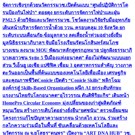
จัดการเชิงรุกด้วยนวัตกรรม
วช.เปิดต้นแบบ “ศูนย์ปฏิบัติการโด
รนป้องกันไฟป่า” ดอยตุง ยกระดับการจัดการไฟป่าและฝุ่น
PM2.5 ด้วยวิจัยและนวัตกรรม
วช. โชว์ผลงานวิจัยรับมืออุทกภัย
เดินหน้าบริหารจัดการน้ำด้วย ววน. ครอบคลุม 10 จังหวัด ยก
ระดับระบบเตือนภัย-ข้อมูลกลาง ลดเสี่ยงน้ำท่วมอย่างยั่งยืน
มูลนิธิธรรมาภิบาลฯ จับมือโรงเรียนรัตนโกสินทร์สมโภช
บางเขน ลงนาม MOU พัฒนาหลักสูตรกฎหมาย ปลูกฝังธรรมาภิ
บาลเยาวชน ระยะ 5 ปี
เมืองแห่งอนาคต” ต้องไม่พัฒนาแบบแยก
ส่วน วีเอ็นยู เอเชีย แปซิฟิค เชื่อม 3 อุตสาหกรรมสำคัญ วางภาค
ตะวันออกเป็นพื้นที่ต้นแบบของเทคโนโลยีเพื่อเมือง เศรษฐกิจ
และคุณภาพชีวิต
Conicle เปิดตัว “Conicle Skills” พลิกโฉม
องค์กรสู่ Skills-Based Organization ผนึก AI ยกระดับทักษะ
แรงงานไทยรับโลกอนาคต
“อุไรวรรณ ตันติพิริยะกิจ” เดินหน้า
HomePro Circular Economy มุ่งเปลี่ยนของเก่าสู่ผลิตภัณฑ์
หมุนเวียน สร้างการเติบโตอย่างยั่งยืน
“ยศชนัน” ตรวจเยี่ยมชม
โครงการแก้ไขปัญหาความยากจน นำกลไก อววน. ร่วมสร้าง
กลไกความร่วมมือในพื้นที่ ขับเคลื่อนด้วยเทคโนโลยีและ
นวัตกรรม ณ จ.ยโสธร
“ดนุพร” เปิดงาน “ART DNA HUB” วช.