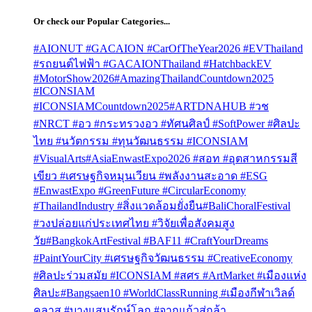
for:
Or check our Popular Categories...
#AIONUT #GACAION #CarOfTheYear2026 #EVThailand
#รถยนต์ไฟฟ้า #GACAIONThailand #HatchbackEV
#MotorShow2026
#AmazingThailandCountdown2025
#ICONSIAM
#ICONSIAMCountdown2025
#ARTDNAHUB #วช
#NRCT #อว #กระทรวงอว #ทัศนศิลป์ #SoftPower #ศิลปะ
ไทย #นวัตกรรม #ทุนวัฒนธรรม #ICONSIAM
#VisualArts
#AsiaEnwastExpo2026 #สอท #อุตสาหกรรมสี
เขียว #เศรษฐกิจหมุนเวียน #พลังงานสะอาด #ESG
#EnwastExpo #GreenFuture #CircularEconomy
#ThailandIndustry #สิ่งแวดล้อมยั่งยืน
#BaliChoralFestival
#วงปล่อยแก่ประเทศไทย #วิจัยเพื่อสังคมสูง
วัย
#BangkokArtFestival #BAF11 #CraftYourDreams
#PaintYourCity #เศรษฐกิจวัฒนธรรม #CreativeEconomy
#ศิลปะร่วมสมัย #ICONSIAM #สศร #ArtMarket #เมืองแห่ง
ศิลปะ
#Bangsaen10 #WorldClassRunning #เมืองกีฬาเวิลด์
คลาส #บางแสนรักษ์โลก #จากแก้วสู่กล้า