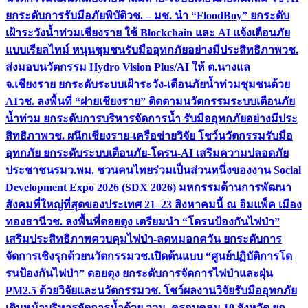
ยกระดับการรับมือภัยพิบัติ
วช. – มช. นำ “FloodBoy” ยกระดับ
เฝ้าระวังน้ำท่วมเชียงราย ใช้ Blockchain และ AI แจ้งเตือนภัย
แบบเรียลไทม์ หนุนชุมชนรับมืออุทกภัยอย่างมีประสิทธิภาพ
วช.
ส่งมอบนวัตกรรม Hydro Vision Plus/AI ให้ ต.นางแล
จ.เชียงราย ยกระดับระบบเฝ้าระวัง-เตือนภัยน้ำท่วมชุมชนด้วย
AI
วช. ลงพื้นที่ “ฝายเชียงราย” ติดตามนวัตกรรมระบบเตือนภัย
น้ำท่วม ยกระดับการบริหารจัดการน้ำ รับมืออุทกภัยอย่างมีประ
สิทธิภาพ
วช. ผนึกเชียงราย-เครือข่ายวิจัย โชว์นวัตกรรมรับมือ
อุทกภัย ยกระดับระบบเตือนภัย-โดรน-AI เสริมความปลอดภัย
ประชาชน
รมว.พม. ชวนคนไทยร่วมเป็นส่วนหนึ่งของงาน Social
Development Expo 2026 (SDX 2026) มหกรรมด้านการพัฒนา
สังคมที่ใหญ่ที่สุดของประเทศ 21–23 สิงหาคมนี้ ณ อิมแพ็ค เมือง
ทองธานี
วช. ลงพื้นที่ดอยตุง เตรียมนำ “โดรนป้องกันไฟป่า”
เสริมประสิทธิภาพควบคุมไฟป่า-ลดหมอกควัน ยกระดับการ
จัดการเชิงรุกด้วยนวัตกรรม
วช.เปิดต้นแบบ “ศูนย์ปฏิบัติการโด
รนป้องกันไฟป่า” ดอยตุง ยกระดับการจัดการไฟป่าและฝุ่น
PM2.5 ด้วยวิจัยและนวัตกรรม
วช. โชว์ผลงานวิจัยรับมืออุทกภัย
เดินหน้าบริหารจัดการน้ำด้วย ววน. ครอบคลุม 10 จังหวัด ยก