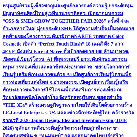
หนุนศูนย์รวมผู้เชี่ยวชาญและศูนย์กลางองค์ความรู้ ยกระดับทุน
ปัญญาทัศนศิลป์ไทยสู่เวทีนานาชาติ
สสว. เปิดฉากมหกรรม
“OSS & SMEs GROW TOGETHER FAIR 2026” ครั้งที่ 4 ณ
อำเภอหาดใหญ่ มุ่งยกระดับ SME ใต้สู่ความสำเร็จ เป็นจุดหมาย
สุดท้ายของโครงการระดับภูมิภาค
NAREE รุกตลาด Color
Cosmetic เปิดตัว “Perfect Touch Blush” 18 เฉดสี ดึง 7 สาว
4EVE นั่งแท่น Face of Naree ตั้งเป้ายอดขาย 100 ล้านบาท
วช.
เปิดศูนย์เรียนรู้โดรน–AI ที่สุพรรณบุรี ยกระดับทักษะเยาวชน
หนุนการท่องเที่ยวและอาชีพแห่งอนาคต
วช. ขยายโอกาสการ
เรียนรู้ เสริมทักษะเยาวชนด้วย AI เปิดศูนย์การเรียนรู้โดรนเพื่อ
การท่องเที่ยวแห่งใหม่ จ.อ่างทอง
วช. เปิดศูนย์การเรียนรู้เสริม
ทักษะเยาวชนในการใช้โดรนเพื่อส่งเสริมการท่องเที่ยว ณ
วิทยาลัยเทคนิคโคกสำโรง จังหวัดลพบุรี
บพท.ชูสูตรสำเร็จ
“THE 3Ea” สร้างเศรษฐกิจฐานรากไทยให้เติบโตด้วยการสร้าง
LE-Local Enterprises
วช. แถลงข่าวนักประดิษฐ์ไทย คว้ารางวัล
จากเวที 2026 Japan Design, Idea and Invention Expo (JDIE
2026) ชูศักยภาพสิ่งประดิษฐ์นวัตกรรมไทยสู่เวทีนานาชา
ติ
ศ.ดร.ยศชนัน ชู “ทุนมนุษย์” กุญแจสู่อนาคตไทย เร่งสร้าง