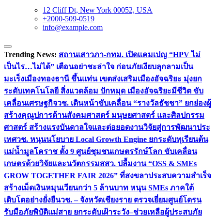
12 Cliff Dt, New York 00052, USA
+2000-509-0519
info@example.com
Trending News:
สถานเสาวภา-กทม. เปิดแคมเปญ “HPV ไม่
เป็นไร…ไม่ได้” เตือนอย่าชะล่าใจ ก่อนภัยเงียบลุกลามเป็น
มะเร็ง
เมืองทองธานี ขึ้นแท่น เขตส่งเสริมเมืองอัจฉริยะ มุ่งยก
ระดับเทคโนโลยี สิ่งแวดล้อม ปักหมุด เมืองอัจฉริยะมีชีวิต ขับ
เคลื่อนเศรษฐกิจ
วช. เดินหน้าขับเคลื่อน “รางวัลธัชชา” ยกย่องผู้
สร้างคุณูปการด้านสังคมศาสตร์ มนุษยศาสตร์ และศิลปกรรม
ศาสตร์ สร้างแรงบันดาลใจและต่อยอดงานวิจัยสู่การพัฒนาประ
เทศ
วช. หนุนนโยบาย Local Growth Engine ยกระดับทุเรียนต้น
แม่น้ำมูลโคราช ตั้ง 9 ศูนย์ชุมชนเกษตรรักษ์โลก ขับเคลื่อน
เกษตรด้วยวิจัยและนวัตกรรม
สสว. ปลื้มงาน “OSS & SMEs
GROW TOGETHER FAIR 2026” ที่สงขลาประสบความสำเร็จ
สร้างเม็ดเงินหมุนเวียนกว่า 5 ล้านบาท หนุน SMEs ภาคใต้
เติบโตอย่างยั่งยืน
วช. – จังหวัดเชียงราย ตรวจเยี่ยมศูนย์โดรน
รับมือภัยพิบัติแม่สาย ยกระดับเฝ้าระวัง–ช่วยเหลือผู้ประสบภัย