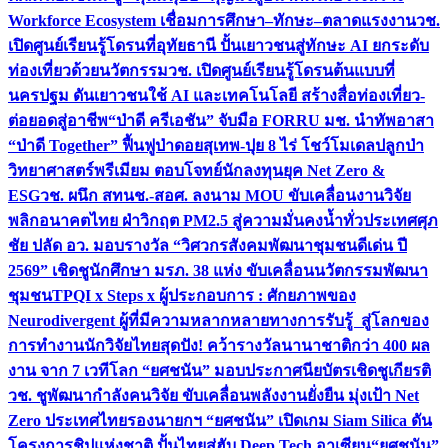
Workforce Ecosystem เชื่อมการศึกษา–ทักษะ–ตลาดแรงงาน
วช.
เปิดศูนย์เรียนรู้โดรนที่อุทัยธานี ปั้นเยาวชนสู่ทักษะ AI ยกระดับ
ท่องเที่ยวด้วยนวัตกรรม
วช. เปิดศูนย์เรียนรู้โดรนต้นแบบที่
นครปฐม ดันเยาวชนใช้ AI และเทคโนโลยี สร้างสื่อท่องเที่ยว-
ต่อยอดสู่อาชีพ
“ป่าดี ครีเอชัน” จับมือ FORRU มช. นำทัพอาสา
“ป่าดี Together” ฟื้นฟูป่าดอยสุเทพ-ปุย 8 ไร่ โชว์โมเดลปลูกป่า
วิทยาศาสตร์พรีเมียม ตอบโจทย์นักลงทุนยุค Net Zero &
ESG
วช. ผนึก สทนช.-สอศ. ลงนาม MOU ขับเคลื่อนงานวิจัย
พลิกอนาคตไทย ฝ่าวิกฤต PM2.5 สู่ความมั่นคงน้ำทั่วประเทศ
ศุภ
ชัย ปลัด อว. มอบรางวัล “วิศวกรสังคมพัฒนาชุมชนดีเด่น ปี
2569” เชิดชูนักศึกษา มรภ. 38 แห่ง ขับเคลื่อนนวัตกรรมพัฒนา
ชุมชน
TPQI x Steps x ผู้ประกอบการ : ศักยภาพของ
Neurodivergent ผู้ที่มีความหลากหลายทางการรับรู้ สู่โลกของ
การทำงาน
นักวิจัยไทยสุดปัง! คว้ารางวัลนานาชาติกว่า 400 ผล
งาน จาก 7 เวทีโลก “ยศชนัน” มอบประกาศนียบัตรเชิดชูเกียรติ
วช. ชูพัฒนากำลังคนวิจัย ขับเคลื่อนพลังงานยั่งยืน มุ่งเป้า Net
Zero ประเทศไทย
รองนายกฯ “ยศชนัน” เปิดเกม Siam Silica ดัน
โครงการชิปแห่งชาติ ปั้นไทยสู่ฮับ Deep Tech อาเซียน
“ยศชนัน”