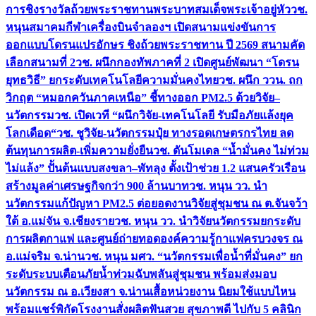
การชิงรางวัลถ้วยพระราชทานพระบาทสมเด็จพระเจ้าอยู่หัว
วช.
หนุนสมาคมกีฬาเครื่องบินจำลองฯ เปิดสนามแข่งขันการ
ออกแบบโดรนแปรอักษร ชิงถ้วยพระราชทาน ปี 2569 สนามคัด
เลือกสนามที่ 2
วช. ผนึกกองทัพภาคที่ 2 เปิดศูนย์พัฒนา “โดรน
ยุทธวิธี” ยกระดับเทคโนโลยีความมั่นคงไทย
วช. ผนึก ววน. ถก
วิกฤต “หมอกควันภาคเหนือ” ชี้ทางออก PM2.5 ด้วยวิจัย–
นวัตกรรม
วช. เปิดเวที “ผนึกวิจัย-เทคโนโลยี รับมือภัยแล้งยุค
โลกเดือด“
วช. ชูวิจัย-นวัตกรรมปุ๋ย ทางรอดเกษตรกรไทย ลด
ต้นทุนการผลิต-เพิ่มความยั่งยืน
วช. ดันโมเดล “น้ำมั่นคง ไม่ท่วม
ไม่แล้ง” ปั้นต้นแบบสงขลา–พัทลุง ตั้งเป้าช่วย 1.2 แสนครัวเรือน
สร้างมูลค่าเศรษฐกิจกว่า 900 ล้านบาท
วช. หนุน วว. นำ
นวัตกรรมแก้ปัญหา PM2.5 ต่อยอดงานวิจัยสู่ชุมชน ณ ต.จันจว้า
ใต้ อ.แม่จัน จ.เชียงราย
วช. หนุน วว. นำวิจัยนวัตกรรมยกระดับ
การผลิตกาแฟ และศูนย์ถ่ายทอดองค์ความรู้กาแฟครบวงจร ณ
อ.แม่จริม จ.น่าน
วช. หนุน มศว. “นวัตกรรมเพื่อน้ำที่มั่นคง” ยก
ระดับระบบเตือนภัยน้ำท่วมฉับพลันสู่ชุมชน พร้อมส่งมอบ
นวัตกรรม ณ อ.เวียงสา จ.น่าน
เสื้อหน่วยงาน นิยมใช้แบบไหน
พร้อมแชร์พิกัดโรงงานสั่งผลิต
ฟันสวย สุขภาพดี ไปกับ 5 คลินิก