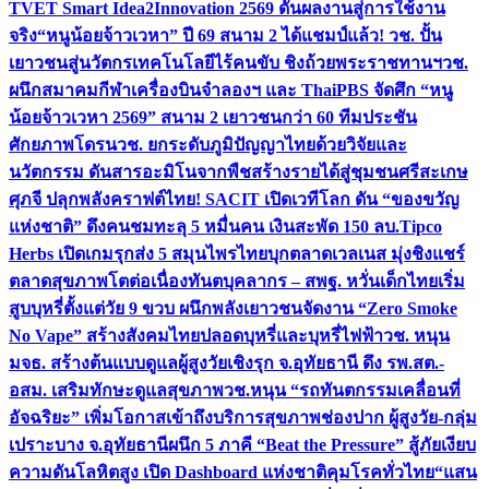
TVET Smart Idea2Innovation 2569 ดันผลงานสู่การใช้งาน
จริง
“หนูน้อยจ้าวเวหา” ปี 69 สนาม 2 ได้แชมป์แล้ว! วช. ปั้น
เยาวชนสู่นวัตกรเทคโนโลยีไร้คนขับ ชิงถ้วยพระราชทานฯ
วช.
ผนึกสมาคมกีฬาเครื่องบินจำลองฯ และ ThaiPBS จัดศึก “หนู
น้อยจ้าวเวหา 2569” สนาม 2 เยาวชนกว่า 60 ทีมประชัน
ศักยภาพโดรน
วช. ยกระดับภูมิปัญญาไทยด้วยวิจัยและ
นวัตกรรม ดันสารอะมิโนจากพืชสร้างรายได้สู่ชุมชนศรีสะเกษ
ศุภจี ปลุกพลังคราฟต์ไทย! SACIT เปิดเวทีโลก ดัน “ของขวัญ
แห่งชาติ” ดึงคนชมทะลุ 5 หมื่นคน เงินสะพัด 150 ลบ.
Tipco
Herbs เปิดเกมรุกส่ง 5 สมุนไพรไทยบุกตลาดเวลเนส มุ่งชิงแชร์
ตลาดสุขภาพโตต่อเนื่อง
ทันตบุคลากร – สพฐ. หวั่นเด็กไทยเริ่ม
สูบบุหรี่ตั้งแต่วัย 9 ขวบ ผนึกพลังเยาวชนจัดงาน “Zero Smoke
No Vape” สร้างสังคมไทยปลอดบุหรี่และบุหรี่ไฟฟ้า
วช. หนุน
มจธ. สร้างต้นแบบดูแลผู้สูงวัยเชิงรุก จ.อุทัยธานี ดึง รพ.สต.-
อสม. เสริมทักษะดูแลสุขภาพ
วช.หนุน “รถทันตกรรมเคลื่อนที่
อัจฉริยะ” เพิ่มโอกาสเข้าถึงบริการสุขภาพช่องปาก ผู้สูงวัย-กลุ่ม
เปราะบาง จ.อุทัยธานี
ผนึก 5 ภาคี “Beat the Pressure” สู้ภัยเงียบ
ความดันโลหิตสูง เปิด Dashboard แห่งชาติคุมโรคทั่วไทย
“แสน