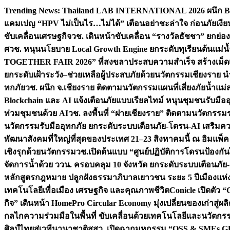
Skip
Trending News:
Thailand LAB INTERNATIONAL 2026 ผนึก Bio
to
แคมเปญ “HPV ไม่เป็นไร…ไม่ได้” เตือนอย่าชะล่าใจ ก่อนภัยเงีย
content
ขับเคลื่อนเศรษฐกิจ
วช. เดินหน้าขับเคลื่อน “รางวัลธัชชา” ยกย
ศ
วช. หนุนนโยบาย Local Growth Engine ยกระดับทุเรียนต้นแม่น้
TOGETHER FAIR 2026” ที่สงขลาประสบความสำเร็จ สร้างเม็ดเงิน
ยกระดับเฝ้าระวัง–ช่วยเหลือผู้ประสบภัยด้วยนวัตกรรม
เชียงราย น
ทกภัย
วช. ผนึก จ.เชียงราย ติดตามนวัตกรรมแผนที่เสี่ยงภัยน้ำแม่
Blockchain และ AI แจ้งเตือนภัยแบบเรียลไทม์ หนุนชุมชนรับมือ
ท่วมชุมชนด้วย AI
วช. ลงพื้นที่ “ฝายเชียงราย” ติดตามนวัตกรรม
นวัตกรรมรับมืออุทกภัย ยกระดับระบบเตือนภัย-โดรน-AI เสริ
พัฒนาสังคมที่ใหญ่ที่สุดของประเทศ 21–23 สิงหาคมนี้ ณ อิมแพ็ค
เชิงรุกด้วยนวัตกรรม
วช.เปิดต้นแบบ “ศูนย์ปฏิบัติการโดรนป้องกั
จัดการน้ำด้วย ววน. ครอบคลุม 10 จังหวัด ยกระดับระบบเตือนภัย-ข้
หลักสูตรกฎหมาย ปลูกฝังธรรมาภิบาลเยาวชน ระยะ 5 ปี
เมืองแห่
เทคโนโลยีเพื่อเมือง เศรษฐกิจ และคุณภาพชีวิต
Conicle เปิดตัว 
กิจ” เดินหน้า HomePro Circular Economy มุ่งเปลี่ยนของเก่าสู่ผล
กลไกความร่วมมือในพื้นที่ ขับเคลื่อนด้วยเทคโนโลยีและนวัตก
ศิลป์ไทยสู่เวทีนานาชาติ
สสว. เปิดฉากมหกรรม “OSS & SMEs GRO