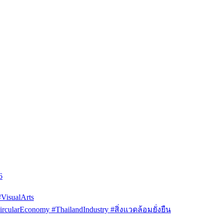
6
isualArts
arEconomy #ThailandIndustry #สิ่งแวดล้อมยั่งยืน