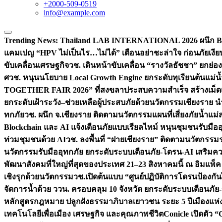
+2000-509-0519
info@example.com
Trending News:
Thailand LAB INTERNATIONAL 2026 ผนึก Bio
แคมเปญ “HPV ไม่เป็นไร…ไม่ได้” เตือนอย่าชะล่าใจ ก่อนภัยเงีย
ขับเคลื่อนเศรษฐกิจ
วช. เดินหน้าขับเคลื่อน “รางวัลธัชชา” ยกย
ศ
วช. หนุนนโยบาย Local Growth Engine ยกระดับทุเรียนต้นแม่น้
TOGETHER FAIR 2026” ที่สงขลาประสบความสำเร็จ สร้างเม็ดเงิน
ยกระดับเฝ้าระวัง–ช่วยเหลือผู้ประสบภัยด้วยนวัตกรรม
เชียงราย น
ทกภัย
วช. ผนึก จ.เชียงราย ติดตามนวัตกรรมแผนที่เสี่ยงภัยน้ำแม่
Blockchain และ AI แจ้งเตือนภัยแบบเรียลไทม์ หนุนชุมชนรับมือ
ท่วมชุมชนด้วย AI
วช. ลงพื้นที่ “ฝายเชียงราย” ติดตามนวัตกรรม
นวัตกรรมรับมืออุทกภัย ยกระดับระบบเตือนภัย-โดรน-AI เสริ
พัฒนาสังคมที่ใหญ่ที่สุดของประเทศ 21–23 สิงหาคมนี้ ณ อิมแพ็ค
เชิงรุกด้วยนวัตกรรม
วช.เปิดต้นแบบ “ศูนย์ปฏิบัติการโดรนป้องกั
จัดการน้ำด้วย ววน. ครอบคลุม 10 จังหวัด ยกระดับระบบเตือนภัย-ข้
หลักสูตรกฎหมาย ปลูกฝังธรรมาภิบาลเยาวชน ระยะ 5 ปี
เมืองแห่
เทคโนโลยีเพื่อเมือง เศรษฐกิจ และคุณภาพชีวิต
Conicle เปิดตัว 