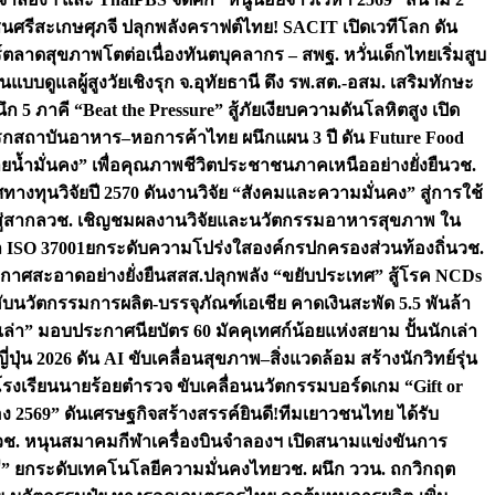
ชนศรีสะเกษ
ศุภจี ปลุกพลังคราฟต์ไทย! SACIT เปิดเวทีโลก ดัน
ร์ตลาดสุขภาพโตต่อเนื่อง
ทันตบุคลากร – สพฐ. หวั่นเด็กไทยเริ่มสูบ
นแบบดูแลผู้สูงวัยเชิงรุก จ.อุทัยธานี ดึง รพ.สต.-อสม. เสริมทักษะ
ึก 5 ภาคี “Beat the Pressure” สู้ภัยเงียบความดันโลหิตสูง เปิด
รก
สถาบันอาหาร–หอการค้าไทย ผนึกแผน 3 ปี ดัน Future Food
ยน้ำมั่นคง” เพื่อคุณภาพชีวิตประชาชนภาคเหนืออย่างยั่งยืน
วช.
ศทางทุนวิจัยปี 2570 ดันงานวิจัย “สังคมและความมั่นคง” สู่การใช้
ู่สากล
วช. เชิญชมผลงานวิจัยและนวัตกรรมอาหารสุขภาพ ใน
ล ISO 37001ยกระดับความโปร่งใสองค์กรปกครองส่วนท้องถิ่น
วช.
ากาศสะอาดอย่างยั่งยืน
สสส.ปลุกพลัง “ขยับประเทศ” สู้โรค NCDs
่ฮับนวัตกรรมการผลิต-บรรจุภัณฑ์เอเชีย คาดเงินสะพัด 5.5 พันล้า
เล่า” มอบประกาศนียบัตร 60 มัคคุเทศก์น้อยแห่งสยาม ปั้นนักเล่า
ปุ่น 2026 ดัน AI ขับเคลื่อนสุขภาพ–สิ่งแวดล้อม สร้างนักวิทย์รุ่น
โรงเรียนนายร้อยตำรวจ ขับเคลื่อนนวัตกรรมบอร์ดเกม “Gift or
ง 2569” ดันเศรษฐกิจสร้างสรรค์
ยินดี!ทีมเยาวชนไทย ได้รับ
วช. หนุนสมาคมกีฬาเครื่องบินจำลองฯ เปิดสนามแข่งขันการ
ิธี” ยกระดับเทคโนโลยีความมั่นคงไทย
วช. ผนึก ววน. ถกวิกฤต