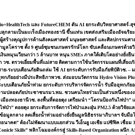
+HealthTech และ FutureCHEM ดัน AI ยกระดับวิทยาศาสตร์-สุข
บลุกลามเป็นมะเร็ง
เมืองทองธานี ขึ้นแท่น เขตส่งเสริมเมืองอัจฉริยะ
่องผู้สร้างคุณูปการด้านสังคมศาสตร์ มนุษยศาสตร์ และศิลปกรรมศ
ำมูลโคราช ตั้ง 9 ศูนย์ชุมชนเกษตรรักษ์โลก ขับเคลื่อนเกษตรด้วย
หมุนเวียนกว่า 5 ล้านบาท หนุน SMEs ภาคใต้เติบโตอย่างยั่งยืน
ำ วช. ตรวจเยี่ยมพื้นที่แม่สาย ติดตามการใช้นวัตกรรมแผนที่เสี่ยง
สาย-ระบบเตือนภัยดินถล่ม ใช้ AI ยกระดับการรับมือภัยพิบัติ
วช. – ม
อุทกภัยอย่างมีประสิทธิภาพ
วช. ส่งมอบนวัตกรรม Hydro Vision Plus
ระบบเตือนภัยน้ำท่วม ยกระดับการบริหารจัดการน้ำ รับมืออุทกภัยอ
มความปลอดภัยประชาชน
รมว.พม. ชวนคนไทยร่วมเป็นส่วนหนึ่งของง
 เมืองทองธานี
วช. ลงพื้นที่ดอยตุง เตรียมนำ “โดรนป้องกันไฟป่
นไฟป่า” ดอยตุง ยกระดับการจัดการไฟป่าและฝุ่น PM2.5 ด้วยวิจัย
อมูลกลาง ลดเสี่ยงน้ำท่วมอย่างยั่งยืน
มูลนิธิธรรมาภิบาลฯ จับม
งอนาคต” ต้องไม่พัฒนาแบบแยกส่วน วีเอ็นยู เอเชีย แปซิฟิค เชื่
“Conicle Skills” พลิกโฉมองค์กรสู่ Skills-Based Organization 