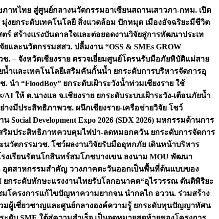
ภาพไทย สู่ศูนย์กลางนวัตกรรมอาเซียน
สถานเสาวภา-กทม. เปิด
 มุ่งยกระดับเทคโนโลยี สิ่งแวดล้อม ปักหมุด เมืองอัจฉริยะมีชีวิต
าสตร์ สร้างแรงบันดาลใจและต่อยอดงานวิจัยสู่การพัฒนาประเท
วิจัยและนวัตกรรม
สสว. ปลื้มงาน “OSS & SMEs GROW
วช. – จังหวัดเชียงราย ตรวจเยี่ยมศูนย์โดรนรับมือภัยพิบัติแม่สาย
ภัยน้ำและเทคโนโลยีเสริมคันกั้นน้ำ ยกระดับการบริหารจัดการอุ
ช. นำ “FloodBoy” ยกระดับเฝ้าระวังน้ำท่วมเชียงราย ใช้
/AI ให้ ต.นางแล จ.เชียงราย ยกระดับระบบเฝ้าระวัง-เตือนภัยน้ำ
ย่างมีประสิทธิภาพ
วช. ผนึกเชียงราย-เครือข่ายวิจัย โชว์
าน Social Development Expo 2026 (SDX 2026) มหกรรมด้านการ
า” เสริมประสิทธิภาพควบคุมไฟป่า-ลดหมอกควัน ยกระดับการจัดการ
และนวัตกรรม
วช. โชว์ผลงานวิจัยรับมืออุทกภัย เดินหน้าบริหาร
ือโรงเรียนรัตนโกสินทร์สมโภชบางเขน ลงนาม MOU พัฒนา
อม 3 อุตสาหกรรมสำคัญ วางภาคตะวันออกเป็นพื้นที่ต้นแบบของ
ผนึก AI ยกระดับทักษะแรงงานไทยรับโลกอนาคต
“อุไรวรรณ ตันติพิริยะ
มชมโครงการแก้ไขปัญหาความยากจน นำกลไก อววน. ร่วมสร้าง
มผู้เชี่ยวชาญและศูนย์กลางองค์ความรู้ ยกระดับทุนปัญญาทัศน
ดับ SME ใต้สู่ความสำเร็จ เป็นจุดหมายสุดท้ายของโครงการ