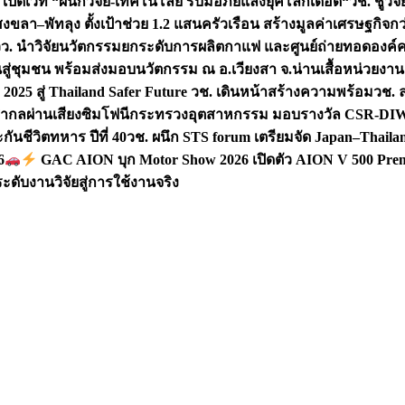
 เปิดเวที “ผนึกวิจัย-เทคโนโลยี รับมือภัยแล้งยุคโลกเดือด“
วช. ชูวิ
สงขลา–พัทลุง ตั้งเป้าช่วย 1.2 แสนครัวเรือน สร้างมูลค่าเศรษฐกิจก
วว. นำวิจัยนวัตกรรมยกระดับการผลิตกาแฟ และศูนย์ถ่ายทอดองค์
ันสู่ชุมชน พร้อมส่งมอบนวัตกรรม ณ อ.เวียงสา จ.น่าน
เสื้อหน่วยงา
025 สู่ Thailand Safer Future วช. เดินหน้าสร้างความพร้อม
วช. ล
ีสากลผ่านเสียงซิมโฟนี
กระทรวงอุตสาหกรรม มอบรางวัล CSR-DIW 3 
นชีวิตทหาร ปีที่ 40
วช. ผนึก STS forum เตรียมจัด Japan–Thaila
6
GAC AION บุก Motor Show 2026 เปิดตัว AION V 500 Prem
ับงานวิจัยสู่การใช้งานจริง