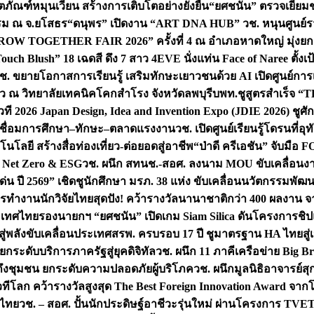
ิตภัณฑ์หมุนเวียน สร้างการเติบโตอย่างยั่งยืน
“ยศชนัน” ตรวจเยี่ย
รรม ณ จ.ยโสธร
“ดนุพร” เปิดงาน “ART DNA HUB” วช. หนุนศูนย์รว
W TOGETHER FAIR 2026” ครั้งที่ 4 ณ อำเภอหาดใหญ่ มุ่งยกระ
uch Blush” 18 เฉดสี ดึง 7 สาว 4EVE นั่งแท่น Face of Naree ตั้ง
ช. ขยายโอกาสการเรียนรู้ เสริมทักษะเยาวชนด้วย AI เปิดศูนย์การเร
่ยว ณ วิทยาลัยเทคนิคโคกสำโรง จังหวัดลพบุรี
บพท.ชูสูตรสำเร็จ “
ที 2026 Japan Design, Idea and Invention Expo (JDIE 2026) ชูศ
m เชื่อมการศึกษา–ทักษะ–ตลาดแรงงาน
วช. เปิดศูนย์เรียนรู้โดรนที่
โลยี สร้างสื่อท่องเที่ยว-ต่อยอดสู่อาชีพ
“ป่าดี ครีเอชัน” จับมือ 
ค Net Zero & ESG
วช. ผนึก สทนช.-สอศ. ลงนาม MOU ขับเคลื่อนงาน
่น ปี 2569” เชิดชูนักศึกษา มรภ. 38 แห่ง ขับเคลื่อนนวัตกรรมพั
การทำงาน
นักวิจัยไทยสุดปัง! คว้ารางวัลนานาชาติกว่า 400 ผลงาน 
ระเทศไทย
รองนายกฯ “ยศชนัน” เปิดเกม Siam Silica ดันโครงการชิปแห
สู่พลังขับเคลื่อนประเทศ
สรพ. ครบรอบ 17 ปี ชูมาตรฐาน HA ไทยสู่เ
กระดับบริการภาครัฐสู่ยุคดิจิทัล
วช. ผนึก 11 ภาคีเครือข่าย Big Br
ถึงชุมชน ยกระดับความปลอดภัยผู้บริโภค
วช. ผนึกมูลนิธิอาจารย์ส
วทีโลก คว้ารางวัลสูงสุด The Best Foreign Innovation Award จา
ตไทย
วช. – สอศ. ปั้นนักประดิษฐ์อาชีวะรุ่นใหม่ ผ่านโครงการ TVET