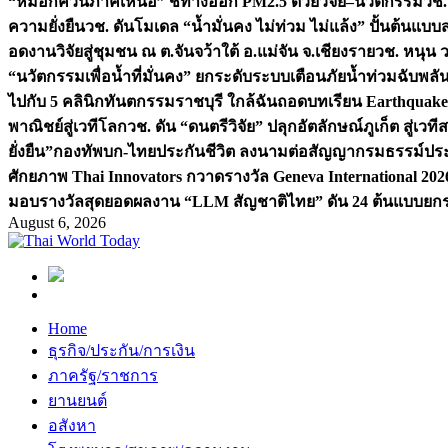
“หมอกควันภาคเหนือ” ชี้ทางออก PM2.5 ด้วยวิจัย–นวัตกรรม
วช.
ความยั่งยืน
วช. ดันโมเดล “น้ำมั่นคง ไม่ท่วม ไม่แล้ง” ปั้นต้นแบบ
อดงานวิจัยสู่ชุมชน ณ ต.จันจว้าใต้ อ.แม่จัน จ.เชียงราย
วช. หนุน 
“นวัตกรรมเพื่อน้ำที่มั่นคง” ยกระดับระบบเตือนภัยน้ำท่วมฉับพล
ไปกับ 5 คลินิกทันตกรรมราชบุรี ใกล้ฉัน
ถอดบทเรียน Earthquake 2
พาณิชย์สู่เวทีโลก
วช. ดัน “ดนตรีวิจัย” ปลุกอัตลักษณ์ภูเก็ต สู่เวท
ยั่งยืน”
กองทัพบก-ไทยประกันชีวิต ลงนามต่อสัญญากรมธรรม์ประกั
ศักยภาพ Thai Innovators กวาดรางวัล Geneva International 202
มอบรางวัลสุดยอดผลงาน “LLM สัญชาติไทย” ดัน 24 ต้นแบบยกระด
August 6, 2026
Home
ธุรกิจ/ประกัน/การเงิน
ภาครัฐ/ราชการ
ยานยนต์
อสังหา