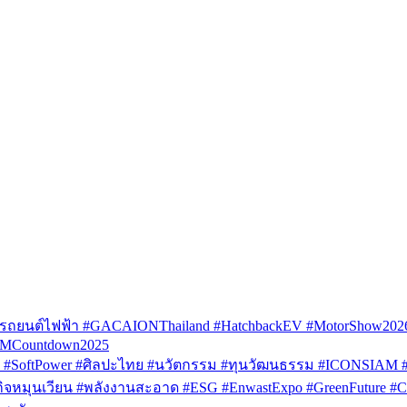
รถยนต์ไฟฟ้า #GACAIONThailand #HatchbackEV #MotorShow202
AMCountdown2025
SoftPower #ศิลปะไทย #นวัตกรรม #ทุนวัฒนธรรม #ICONSIAM #V
หมุนเวียน #พลังงานสะอาด #ESG #EnwastExpo #GreenFuture #Circul