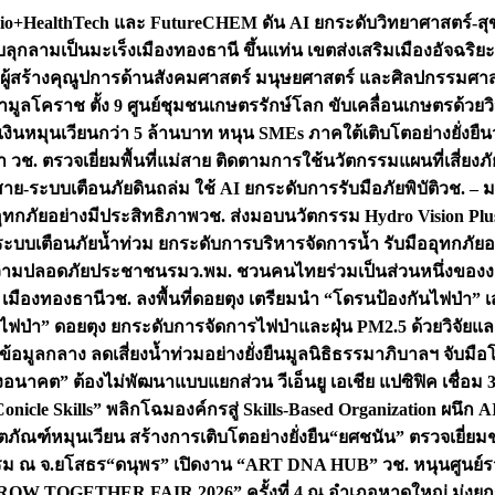
+HealthTech และ FutureCHEM ดัน AI ยกระดับวิทยาศาสตร์-สุข
บลุกลามเป็นมะเร็ง
เมืองทองธานี ขึ้นแท่น เขตส่งเสริมเมืองอัจฉริยะ
่องผู้สร้างคุณูปการด้านสังคมศาสตร์ มนุษยศาสตร์ และศิลปกรรมศ
ำมูลโคราช ตั้ง 9 ศูนย์ชุมชนเกษตรรักษ์โลก ขับเคลื่อนเกษตรด้วย
หมุนเวียนกว่า 5 ล้านบาท หนุน SMEs ภาคใต้เติบโตอย่างยั่งยืน
ำ วช. ตรวจเยี่ยมพื้นที่แม่สาย ติดตามการใช้นวัตกรรมแผนที่เสี่ยง
สาย-ระบบเตือนภัยดินถล่ม ใช้ AI ยกระดับการรับมือภัยพิบัติ
วช. – ม
อุทกภัยอย่างมีประสิทธิภาพ
วช. ส่งมอบนวัตกรรม Hydro Vision Plus
ระบบเตือนภัยน้ำท่วม ยกระดับการบริหารจัดการน้ำ รับมืออุทกภัยอ
มความปลอดภัยประชาชน
รมว.พม. ชวนคนไทยร่วมเป็นส่วนหนึ่งของง
 เมืองทองธานี
วช. ลงพื้นที่ดอยตุง เตรียมนำ “โดรนป้องกันไฟป่
นไฟป่า” ดอยตุง ยกระดับการจัดการไฟป่าและฝุ่น PM2.5 ด้วยวิจัย
อมูลกลาง ลดเสี่ยงน้ำท่วมอย่างยั่งยืน
มูลนิธิธรรมาภิบาลฯ จับม
งอนาคต” ต้องไม่พัฒนาแบบแยกส่วน วีเอ็นยู เอเชีย แปซิฟิค เชื่
“Conicle Skills” พลิกโฉมองค์กรสู่ Skills-Based Organization 
ิตภัณฑ์หมุนเวียน สร้างการเติบโตอย่างยั่งยืน
“ยศชนัน” ตรวจเยี่ย
รรม ณ จ.ยโสธร
“ดนุพร” เปิดงาน “ART DNA HUB” วช. หนุนศูนย์รว
W TOGETHER FAIR 2026” ครั้งที่ 4 ณ อำเภอหาดใหญ่ มุ่งยกระ