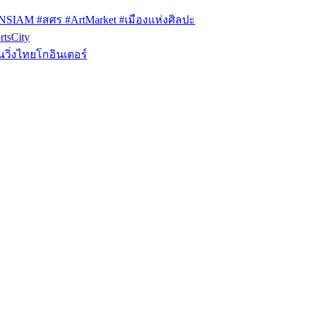
ONSIAM #สศร #ArtMarket #เมืองแห่งศิลปะ
tsCity
วิ่งไทยโกอินเตอร์