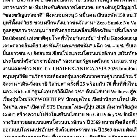
เยาวชนกว่า 60 ทีมประชันศักยภาพโดรน
วช. ยกระดับภูมิปัญญาไ
“ของขวัญแห่งชาติ” ดึงคนชมทะลุ 5 หมื่นคน เงินสะพัด 150 ลบ.
T
บุหรี่ตั้งแต่วัย 9 ขวบ ผนึกพลังเยาวชนจัดงาน “Zero Smoke No V
ดูแลสุขภาพ
วช.หนุน “รถทันตกรรมเคลื่อนที่อัจฉริยะ” เพิ่มโอกาสเ
Dashboard แห่งชาติคุมโรคทั่วไทย
“แสนชัย” นำทีม Knockout บุก 
เจาะตลาดอินเดีย 1.46 พันล้านคน
“ยศชนัน” ผนึก วช. – มช. ขับเ
ปั้นเยาวชน AI จัดอบรมเขียนโปรแกรมโดรนแปรอักษร เสริมทักษะ
ประโยชน์จริง
“อาจารย์เชน” รองนายกรัฐมนตรีและ รมว.อว. หนุ
งานแถลงข่าว NRCT x THAIFEX-ANUGA ASIA 2026 InnoFood,
หนุนทุนวิจัย “นวัตกรรมห้องลดฝุ่นแรงดันบวกควบคู่ระบบเฝ้าระวั
จัดงาน “เดิน-วิ่งสมาธิ วิสาขะ” ครั้งที่ 25 พร้อมกัน 70 พื้นที่ทั่วไทย
น
อว. Kick off “ศูนย์เกษตรวิถีเมือง วช.” ดันนโยบาย Wellness ส
เรื่องรุ่นใหม่
SKYWORTH PV ปักหมุดไทย เปิดสำนักงานใหม่ เดิน
ใหม่
“อ.เชน” เปิดเวที STS Forum ไทย–ญี่ปุ่น 2026 ดันงานวิจัยสู
Guilt” สร้างความโปร่งใสเสริมนโยบาย No Gift Policy
วช. จับมื
รางวัลการออกแบบแผนโดรนแปรอักษร ปี 2569 สนามคัดเลือกที่ 2 
ออกแบบโดรนแปรอักษร ชิงถ้วยพระราชทาน ปี 2569 สนามคัดเลื