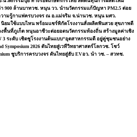
จัย-นวัตกรรมปุ๋ย ทางรอดเกษตรกรไทย ลดต้นทุนการผลิต-เพิ่ม
ว่า 900 ล้านบาท
วช. หนุน วว. นำนวัตกรรมแก้ปัญหา PM2.5 ต่อย
ความรู้กาแฟครบวงจร ณ อ.แม่จริม จ.น่าน
วช. หนุน มศว.
น นิยมใช้แบบไหน พร้อมแชร์พิกัดโรงงานสั่งผลิต
ฟันสวย สุขภาพดี
งพื้นที่ภูเก็ต หนุนอาชีวะต่อยอดนวัตกรรมท้องถิ่น สร้างมูลค่าเชิง
ระดับ เชิดชูโรงงานต้นแบบ“อุตสาหกรรมดี อยู่คู่ชุมชนอย่าง
nd Symposium 2026 ดันไทยสู่เวทีวิทยาศาสตร์โลก
วช. โชว์
ium ชูบริการครบวงจร ดันไทยสู่ฮับ EV
อว. นำ วช. – สวทช.