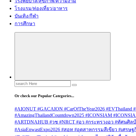
โรงพยบาล/สุขภาพ/ความงาม
โรงแรม/ท่องเที่ยว/อาหาร
บันเทิง/กีฬา
การศึกษา
Search
for:
Or check our Popular Categories...
#AIONUT #GACAION #CarOfTheYear2026 #EVThailand #
#AmazingThailandCountdown2025 #ICONSIAM #ICONSI
#ARTDNAHUB #วช #NRCT #อว #กระทรวงอว #ทัศนศิลป์ #
#AsiaEnwastExpo2026 #สอท #อุตสาหกรรมสีเขียว #เศรษฐกิจ