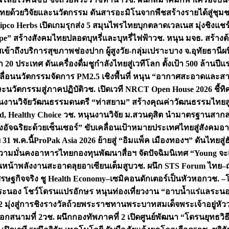
ทยด้วยวิจัยและนวัตกรรม ดันสารอะมิโนจากพืชสร้างรายได้สู่ชุม
ipco Herbs เปิดเกมรุกส่ง 5 สมุนไพรไทยบุกตลาดเวลเนส มุ่งชิงแช
ape” สร้างสังคมไทยปลอดบุหรี่และบุหรี่ไฟฟ้า
วช. หนุน มจธ. สร้างต้
ข้าถึงบริการสุขภาพช่องปาก ผู้สูงวัย-กลุ่มเปราะบาง จ.อุทัยธานี
ผน
20 ประเทศ ดันเครื่องดื่มชูกำลังไทยสู่เวทีโลก ตั้งเป้า 500 ล้านปีแ
คลื่อนนวัตกรรมจัดการ PM2.5 เชิงพื้นที่ หนุน “อากาศสะอาดและสา
นวัตกรรมสู่ภาคปฏิบัติ
วช. เปิดเวที NRCT Open House 2026 ชี้ทิ
นงานวิจัยวัฒนธรรมดนตรี “ท่าสยาม” สร้างคุณค่าวัฒนธรรมไทยส
 Healthy Choice
วช. หนุนงานวิจัย ม.สวนดุสิต นำมาตรฐานสาก
งอัจฉริยะด้วยเซ็นเซอร์” ขับเคลื่อนเป้าหมายประเทศไทยสู่สังคมอ
 31 พ.ค.นี้
ProPak Asia 2026 ย้ายสู่ “อิมแพ็ค เมืองทองฯ” ดันไทยสู
ู่ความมั่นคงอาหารไทย
กองทุนพัฒนาสื่อฯ จัดปัจฉิมนิเทศ “Young จะ
หน้าพลังงานสะอาดลุยอาเซียนเต็มสูบ
วช. ผนึก STS Forum ไทย–ญี่
่เศรษฐกิจจริง ชู Health Economy–เซมิคอนดักเตอร์เป็นหัวหอก
วช. –
อระนอง โชว์โดรนแปรอักษร หนุนท่องเที่ยวงาน “อาบน้ำแร่แลระนอ
มุ่งสู่การชิงรางวัลถ้วยพระราชทานพระบาทสมเด็จพระเจ้าอยู่หัว
อกสนามที่ 2
วช. ผนึกกองทัพภาคที่ 2 เปิดศูนย์พัฒนา “โดรนยุทธว