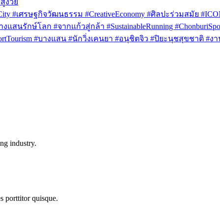
สูงวัย
rCity #เศรษฐกิจวัฒนธรรม #CreativeEconomy #ศิลปะร่วมสมัย #IC
งแสนรักษ์โลก #จากแก้วสู่กล้า #SustainableRunning #ChonburiSpor
Tourism #บางแสน #นักวิ่งเคนยา #อนุชิตจิว #ปิยะนุชสุขชาติ #งาน
ng industry.
s porttitor quisque.