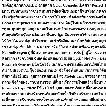
ระดับภูมิภาค
NAREE รุกตลาด Color Cosmetic เปิดตัว “Perfect To
ยกระดับทักษะเยาวชน หนุนการท่องเที่ยวและอาชีพแห่งอนาคต
ว
เรียนรู้เสริมทักษะเยาวชนในการใช้โดรนเพื่อส่งเสริมการท่องเที
Local Enterprises
วช. แถลงข่าวนักประดิษฐ์ไทย คว้ารางวัลจากเว
“ทุนมนุษย์” กุญแจสู่อนาคตไทย เร่งสร้าง Workforce Ecosyste
เปิดศูนย์เรียนรู้โดรนต้นแบบที่นครปฐม ดันเยาวชนใช้ AI และเทคโน
ไร่ โชว์โมเดลปลูกป่าวิทยาศาสตร์พรีเมียม ตอบโจทย์นักลงทุนยุ
ประเทศ
ศุภชัย ปลัด อว. มอบรางวัล “วิศวกรสังคมพัฒนาชุมชนดีเด
Neurodivergent ผู้ที่มีความหลากหลายทางการรับรู้ สู่โลกของ
พัฒนากำลังคนวิจัย ขับเคลื่อนพลังงานยั่งยืน มุ่งเป้า Net Zero ป
Research Synergy ผนึกนักวิจัย-เอกชน-ชุมชน เปลี่ยนงานวิจัยไทย
ดัน “CIBbot” AI ผู้ช่วยกฎหมาย 24 ชั่วโมง ต้นแบบนวัตกรรมวิจัยย
พัฒนาที่ยั่งยืน
อย. ลุยตลาดสดธนบุรี ส่ง Mobile Unit ตรวจอาหาร
กลาง ชิงถ้วยพระราชทานฯ
วช. ปลื้ม! นวัตกรรมไทยสร้างชื่อบนเ
Research Expo 2026’ ปีที่ 21 โชว์ 1,000 ผลงานวิจัย เปลี่ยนอนาค
ลนต์เบสจากมะม่วงหิมพานต์และกล้วยน้ำว้าดิบ สร้างกระแสใน 
เคลื่อนการบริหารจัดการน้ำขอนแก่น–ชัยภูมิ
วช.-สอศ. ปลื้มนักป
เวหา” ปี 69 สนาม 2 ได้แชมป์แล้ว! วช. ปั้นเยาวชนสู่นวัตกรเท