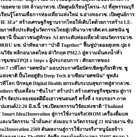
เป้ายอดขาย 100 ล้านบาท
วช. เปิดศูนย์เรียนรู้โดรน–AI ที่สุพรรณบุรี
ียนรู้โดรนเพื่อการท่องเที่ยวแห่งใหม่ จ.อ่างทอง
วช. เปิดศูนย์การ
THE 3Ea” สร้างเศรษฐกิจฐานรากไทยให้เติบโตด้วยการสร้าง LE-
ักยภาพสิ่งประดิษฐ์นวัตกรรมไทยสู่เวทีนานาชาติ
ศ.ดร.ยศชนัน ชู
อุทัยธานี ปั้นเยาวชนสู่ทักษะ AI ยกระดับท่องเที่ยวด้วยนวัตกรรม
วช.
FORRU มช. นำทัพอาสา “ป่าดี Together” ฟื้นฟูป่าดอยสุเทพ-ปุย 8
วิจัย พลิกอนาคตไทย ฝ่าวิกฤต PM2.5 สู่ความมั่นคงน้ำทั่ว
ฒนาชุมชน
TPQI x Steps x ผู้ประกอบการ : ศักยภาพของ
จาก 7 เวทีโลก “ยศชนัน” มอบประกาศนียบัตรเชิดชูเกียรติ
วช. ชู
่งชาติ ปั้นไทยสู่ฮับ Deep Tech อาเซียน
“ยศชนัน” ชูพลัง
วทีโลก ปักหมุด Digital Health ยกระดับระบบสุขภาพสู่สากล
วช.
others ขับเคลื่อน “ชันโรง” สร้างป่า สร้างเศรษฐกิจชุมชน สู่การ
ุกรีฯ จัดประลองยอดฝีมือเยาวชนดนตรี ครั้งที่ 4 รอบรองฯ ภาค
กโปแลนด์
22-26 มิ.ย.นี้ วช.เปิดมหกรรมวิจัยแห่งชาติ ‘Thailand
 Smart Idea2Innovation สู่การใช้งานจริง
OROM เครื่องดื่มแพ
และนวัตกรรม ‘น้ำมั่นคง’ ส่งมอบ 9 นวัตกรรมสู่ 21 หน่วยงาน ขับ
a2Innovation 2569 ดันผลงานสู่การใช้งานจริง
“หนูน้อยจ้าว
จำลองฯ และ ThaiPBS จัดศึก “หนูน้อยจ้าวเวหา 2569” สนาม 2