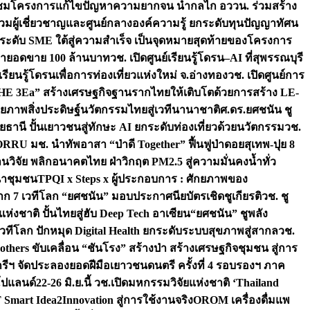
มชมโครงการแก้ไขปัญหาความยากจน นำกลไก อววน. ร่วมสร้าง
มผู้เชี่ยวชาญและศูนย์กลางองค์ความรู้ ยกระดับทุนปัญญาทัศน
ดับ SME ใต้สู่ความสำเร็จ เป็นจุดหมายสุดท้ายของโครงการ
เป้ายอดขาย 100 ล้านบาท
วช. เปิดศูนย์เรียนรู้โดรน–AI ที่สุพรรณบุรี
ียนรู้โดรนเพื่อการท่องเที่ยวแห่งใหม่ จ.อ่างทอง
วช. เปิดศูนย์การ
THE 3Ea” สร้างเศรษฐกิจฐานรากไทยให้เติบโตด้วยการสร้าง LE-
ักยภาพสิ่งประดิษฐ์นวัตกรรมไทยสู่เวทีนานาชาติ
ศ.ดร.ยศชนัน ชู
อุทัยธานี ปั้นเยาวชนสู่ทักษะ AI ยกระดับท่องเที่ยวด้วยนวัตกรรม
วช.
FORRU มช. นำทัพอาสา “ป่าดี Together” ฟื้นฟูป่าดอยสุเทพ-ปุย 8
วิจัย พลิกอนาคตไทย ฝ่าวิกฤต PM2.5 สู่ความมั่นคงน้ำทั่ว
ฒนาชุมชน
TPQI x Steps x ผู้ประกอบการ : ศักยภาพของ
จาก 7 เวทีโลก “ยศชนัน” มอบประกาศนียบัตรเชิดชูเกียรติ
วช. ชู
่งชาติ ปั้นไทยสู่ฮับ Deep Tech อาเซียน
“ยศชนัน” ชูพลัง
วทีโลก ปักหมุด Digital Health ยกระดับระบบสุขภาพสู่สากล
วช.
others ขับเคลื่อน “ชันโรง” สร้างป่า สร้างเศรษฐกิจชุมชน สู่การ
ุกรีฯ จัดประลองยอดฝีมือเยาวชนดนตรี ครั้งที่ 4 รอบรองฯ ภาค
กโปแลนด์
22-26 มิ.ย.นี้ วช.เปิดมหกรรมวิจัยแห่งชาติ ‘Thailand
 Smart Idea2Innovation สู่การใช้งานจริง
OROM เครื่องดื่มแพ