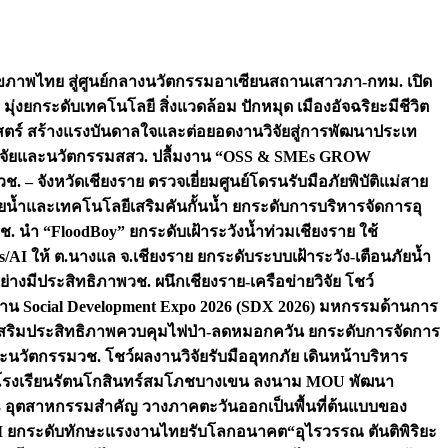
ภาพไทย สู่ศูนย์กลางนวัตกรรมอาเซียน
สถานเสาวภา-กทม. เปิด
 มุ่งยกระดับเทคโนโลยี สิ่งแวดล้อม ปักหมุด เมืองอัจฉริยะมีชีวิต
าสตร์ สร้างแรงบันดาลใจและต่อยอดงานวิจัยสู่การพัฒนาประเท
วิจัยและนวัตกรรม
สสว. ปลื้มงาน “OSS & SMEs GROW
วช. – จังหวัดเชียงราย ตรวจเยี่ยมศูนย์โดรนรับมือภัยพิบัติแม่สาย
ภัยน้ำและเทคโนโลยีเสริมคันกั้นน้ำ ยกระดับการบริหารจัดการอุ
ช. นำ “FloodBoy” ยกระดับเฝ้าระวังน้ำท่วมเชียงราย ใช้
/AI ให้ ต.นางแล จ.เชียงราย ยกระดับระบบเฝ้าระวัง-เตือนภัยน้ำ
ย่างมีประสิทธิภาพ
วช. ผนึกเชียงราย-เครือข่ายวิจัย โชว์
าน Social Development Expo 2026 (SDX 2026) มหกรรมด้านการ
า” เสริมประสิทธิภาพควบคุมไฟป่า-ลดหมอกควัน ยกระดับการจัดการ
และนวัตกรรม
วช. โชว์ผลงานวิจัยรับมืออุทกภัย เดินหน้าบริหาร
ือโรงเรียนรัตนโกสินทร์สมโภชบางเขน ลงนาม MOU พัฒนา
อม 3 อุตสาหกรรมสำคัญ วางภาคตะวันออกเป็นพื้นที่ต้นแบบของ
ผนึก AI ยกระดับทักษะแรงงานไทยรับโลกอนาคต
“อุไรวรรณ ตันติพิริยะ