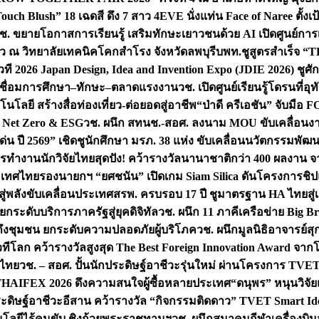
uch Blush” 18 เฉดสี ดึง 7 สาว 4EVE นั่งแท่น Face of Naree ตั้ง
ช. ขยายโอกาสการเรียนรู้ เสริมทักษะเยาวชนด้วย AI เปิดศูนย์การเร
่ยว ณ วิทยาลัยเทคนิคโคกสำโรง จังหวัดลพบุรี
บพท.ชูสูตรสำเร็จ “
ที 2026 Japan Design, Idea and Invention Expo (JDIE 2026) ชูศ
m เชื่อมการศึกษา–ทักษะ–ตลาดแรงงาน
วช. เปิดศูนย์เรียนรู้โดรนที่
โลยี สร้างสื่อท่องเที่ยว-ต่อยอดสู่อาชีพ
“ป่าดี ครีเอชัน” จับมือ 
ค Net Zero & ESG
วช. ผนึก สทนช.-สอศ. ลงนาม MOU ขับเคลื่อนงาน
่น ปี 2569” เชิดชูนักศึกษา มรภ. 38 แห่ง ขับเคลื่อนนวัตกรรมพั
การทำงาน
นักวิจัยไทยสุดปัง! คว้ารางวัลนานาชาติกว่า 400 ผลงาน 
ระเทศไทย
รองนายกฯ “ยศชนัน” เปิดเกม Siam Silica ดันโครงการชิปแห
สู่พลังขับเคลื่อนประเทศ
สรพ. ครบรอบ 17 ปี ชูมาตรฐาน HA ไทยสู่เ
กระดับบริการภาครัฐสู่ยุคดิจิทัล
วช. ผนึก 11 ภาคีเครือข่าย Big Br
ถึงชุมชน ยกระดับความปลอดภัยผู้บริโภค
วช. ผนึกมูลนิธิอาจารย์ส
วทีโลก คว้ารางวัลสูงสุด The Best Foreign Innovation Award จา
ตไทย
วช. – สอศ. ปั้นนักประดิษฐ์อาชีวะรุ่นใหม่ ผ่านโครงการ TVET
THAIFEX 2026 ดึงความสนใจผู้ซื้อหลายประเทศ
“ดนุพร” หนุนวิจัย
ระดิษฐ์อาชีวะอีสาน คว้ารางวัล “กิจกรรมติดดาว” TVET Smart Ide
คโนโลยีไร้คนขับ ชิงถ้วยพระราชทานฯ
วช. ผนึกสมาคมกีฬาเครื่องบิน