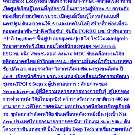
Workforce Ecosystem เชื่อมการศึกษา–ทักษะ–ตลาดแรงงาน
วช.
เปิดศูนย์เรียนรู้โดรนที่อุทัยธานี ปั้นเยาวชนสู่ทักษะ AI ยกระดับ
ท่องเที่ยวด้วยนวัตกรรม
วช. เปิดศูนย์เรียนรู้โดรนต้นแบบที่
นครปฐม ดันเยาวชนใช้ AI และเทคโนโลยี สร้างสื่อท่องเที่ยว-
ต่อยอดสู่อาชีพ
“ป่าดี ครีเอชัน” จับมือ FORRU มช. นำทัพอาสา
“ป่าดี Together” ฟื้นฟูป่าดอยสุเทพ-ปุย 8 ไร่ โชว์โมเดลปลูกป่า
วิทยาศาสตร์พรีเมียม ตอบโจทย์นักลงทุนยุค Net Zero &
ESG
วช. ผนึก สทนช.-สอศ. ลงนาม MOU ขับเคลื่อนงานวิจัย
พลิกอนาคตไทย ฝ่าวิกฤต PM2.5 สู่ความมั่นคงน้ำทั่วประเทศ
ศุภ
ชัย ปลัด อว. มอบรางวัล “วิศวกรสังคมพัฒนาชุมชนดีเด่น ปี
2569” เชิดชูนักศึกษา มรภ. 38 แห่ง ขับเคลื่อนนวัตกรรมพัฒนา
ชุมชน
TPQI x Steps x ผู้ประกอบการ : ศักยภาพของ
Neurodivergent ผู้ที่มีความหลากหลายทางการรับรู้ สู่โลกของ
การทำงาน
นักวิจัยไทยสุดปัง! คว้ารางวัลนานาชาติกว่า 400 ผล
งาน จาก 7 เวทีโลก “ยศชนัน” มอบประกาศนียบัตรเชิดชูเกียรติ
วช. ชูพัฒนากำลังคนวิจัย ขับเคลื่อนพลังงานยั่งยืน มุ่งเป้า Net
Zero ประเทศไทย
รองนายกฯ “ยศชนัน” เปิดเกม Siam Silica ดัน
โครงการชิปแห่งชาติ ปั้นไทยสู่ฮับ Deep Tech อาเซียน
“ยศชนัน”