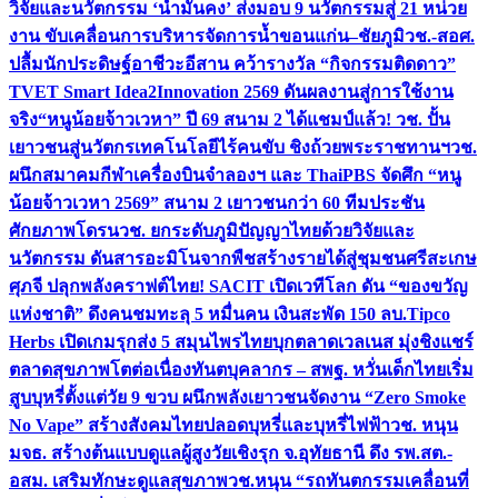
วิจัยและนวัตกรรม ‘น้ำมั่นคง’ ส่งมอบ 9 นวัตกรรมสู่ 21 หน่วย
งาน ขับเคลื่อนการบริหารจัดการน้ำขอนแก่น–ชัยภูมิ
วช.-สอศ.
ปลื้มนักประดิษฐ์อาชีวะอีสาน คว้ารางวัล “กิจกรรมติดดาว”
TVET Smart Idea2Innovation 2569 ดันผลงานสู่การใช้งาน
จริง
“หนูน้อยจ้าวเวหา” ปี 69 สนาม 2 ได้แชมป์แล้ว! วช. ปั้น
เยาวชนสู่นวัตกรเทคโนโลยีไร้คนขับ ชิงถ้วยพระราชทานฯ
วช.
ผนึกสมาคมกีฬาเครื่องบินจำลองฯ และ ThaiPBS จัดศึก “หนู
น้อยจ้าวเวหา 2569” สนาม 2 เยาวชนกว่า 60 ทีมประชัน
ศักยภาพโดรน
วช. ยกระดับภูมิปัญญาไทยด้วยวิจัยและ
นวัตกรรม ดันสารอะมิโนจากพืชสร้างรายได้สู่ชุมชนศรีสะเกษ
ศุภจี ปลุกพลังคราฟต์ไทย! SACIT เปิดเวทีโลก ดัน “ของขวัญ
แห่งชาติ” ดึงคนชมทะลุ 5 หมื่นคน เงินสะพัด 150 ลบ.
Tipco
Herbs เปิดเกมรุกส่ง 5 สมุนไพรไทยบุกตลาดเวลเนส มุ่งชิงแชร์
ตลาดสุขภาพโตต่อเนื่อง
ทันตบุคลากร – สพฐ. หวั่นเด็กไทยเริ่ม
สูบบุหรี่ตั้งแต่วัย 9 ขวบ ผนึกพลังเยาวชนจัดงาน “Zero Smoke
No Vape” สร้างสังคมไทยปลอดบุหรี่และบุหรี่ไฟฟ้า
วช. หนุน
มจธ. สร้างต้นแบบดูแลผู้สูงวัยเชิงรุก จ.อุทัยธานี ดึง รพ.สต.-
อสม. เสริมทักษะดูแลสุขภาพ
วช.หนุน “รถทันตกรรมเคลื่อนที่