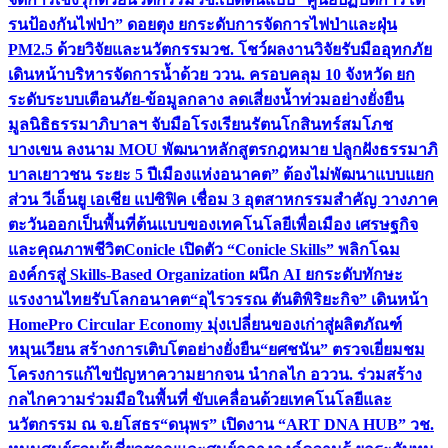
รนป้องกันไฟป่า” ดอยตุง ยกระดับการจัดการไฟป่าและฝุ่น
PM2.5 ด้วยวิจัยและนวัตกรรม
วช. โชว์ผลงานวิจัยรับมืออุทกภัย
เดินหน้าบริหารจัดการน้ำด้วย ววน. ครอบคลุม 10 จังหวัด ยก
ระดับระบบเตือนภัย-ข้อมูลกลาง ลดเสี่ยงน้ำท่วมอย่างยั่งยืน
มูลนิธิธรรมาภิบาลฯ จับมือโรงเรียนรัตนโกสินทร์สมโภช
บางเขน ลงนาม MOU พัฒนาหลักสูตรกฎหมาย ปลูกฝังธรรมาภิ
บาลเยาวชน ระยะ 5 ปี
เมืองแห่งอนาคต” ต้องไม่พัฒนาแบบแยก
ส่วน วีเอ็นยู เอเชีย แปซิฟิค เชื่อม 3 อุตสาหกรรมสำคัญ วางภาค
ตะวันออกเป็นพื้นที่ต้นแบบของเทคโนโลยีเพื่อเมือง เศรษฐกิจ
และคุณภาพชีวิต
Conicle เปิดตัว “Conicle Skills” พลิกโฉม
องค์กรสู่ Skills-Based Organization ผนึก AI ยกระดับทักษะ
แรงงานไทยรับโลกอนาคต
“อุไรวรรณ ตันติพิริยะกิจ” เดินหน้า
HomePro Circular Economy มุ่งเปลี่ยนของเก่าสู่ผลิตภัณฑ์
หมุนเวียน สร้างการเติบโตอย่างยั่งยืน
“ยศชนัน” ตรวจเยี่ยมชม
โครงการแก้ไขปัญหาความยากจน นำกลไก อววน. ร่วมสร้าง
กลไกความร่วมมือในพื้นที่ ขับเคลื่อนด้วยเทคโนโลยีและ
นวัตกรรม ณ จ.ยโสธร
“ดนุพร” เปิดงาน “ART DNA HUB” วช.