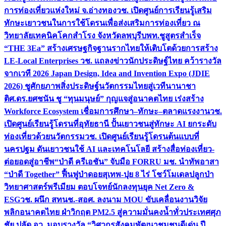
การท่องเที่ยวแห่งใหม่ จ.อ่างทอง
วช. เปิดศูนย์การเรียนรู้เสริม
ทักษะเยาวชนในการใช้โดรนเพื่อส่งเสริมการท่องเที่ยว ณ
วิทยาลัยเทคนิคโคกสำโรง จังหวัดลพบุรี
บพท.ชูสูตรสำเร็จ
“THE 3Ea” สร้างเศรษฐกิจฐานรากไทยให้เติบโตด้วยการสร้าง
LE-Local Enterprises
วช. แถลงข่าวนักประดิษฐ์ไทย คว้ารางวัล
จากเวที 2026 Japan Design, Idea and Invention Expo (JDIE
2026) ชูศักยภาพสิ่งประดิษฐ์นวัตกรรมไทยสู่เวทีนานาชา
ติ
ศ.ดร.ยศชนัน ชู “ทุนมนุษย์” กุญแจสู่อนาคตไทย เร่งสร้าง
Workforce Ecosystem เชื่อมการศึกษา–ทักษะ–ตลาดแรงงาน
วช.
เปิดศูนย์เรียนรู้โดรนที่อุทัยธานี ปั้นเยาวชนสู่ทักษะ AI ยกระดับ
ท่องเที่ยวด้วยนวัตกรรม
วช. เปิดศูนย์เรียนรู้โดรนต้นแบบที่
นครปฐม ดันเยาวชนใช้ AI และเทคโนโลยี สร้างสื่อท่องเที่ยว-
ต่อยอดสู่อาชีพ
“ป่าดี ครีเอชัน” จับมือ FORRU มช. นำทัพอาสา
“ป่าดี Together” ฟื้นฟูป่าดอยสุเทพ-ปุย 8 ไร่ โชว์โมเดลปลูกป่า
วิทยาศาสตร์พรีเมียม ตอบโจทย์นักลงทุนยุค Net Zero &
ESG
วช. ผนึก สทนช.-สอศ. ลงนาม MOU ขับเคลื่อนงานวิจัย
พลิกอนาคตไทย ฝ่าวิกฤต PM2.5 สู่ความมั่นคงน้ำทั่วประเทศ
ศุภ
ชัย ปลัด อว. มอบรางวัล “วิศวกรสังคมพัฒนาชุมชนดีเด่น ปี