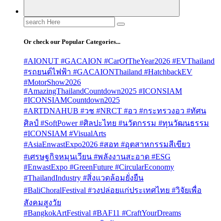
Search
for:
Or check our Popular Categories...
#AIONUT #GACAION #CarOfTheYear2026 #EVThailand
#รถยนต์ไฟฟ้า #GACAIONThailand #HatchbackEV
#MotorShow2026
#AmazingThailandCountdown2025 #ICONSIAM
#ICONSIAMCountdown2025
#ARTDNAHUB #วช #NRCT #อว #กระทรวงอว #ทัศน
ศิลป์ #SoftPower #ศิลปะไทย #นวัตกรรม #ทุนวัฒนธรรม
#ICONSIAM #VisualArts
#AsiaEnwastExpo2026 #สอท #อุตสาหกรรมสีเขียว
#เศรษฐกิจหมุนเวียน #พลังงานสะอาด #ESG
#EnwastExpo #GreenFuture #CircularEconomy
#ThailandIndustry #สิ่งแวดล้อมยั่งยืน
#BaliChoralFestival #วงปล่อยแก่ประเทศไทย #วิจัยเพื่อ
สังคมสูงวัย
#BangkokArtFestival #BAF11 #CraftYourDreams