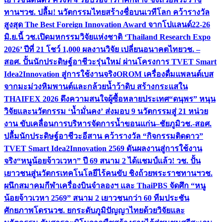
ทานฯ
วช. ปลื้ม! นวัตกรรมไทยสร้างชื่อบนเวทีโลก คว้ารางวัล
สูงสุด The Best Foreign Innovation Award จากโปแลนด์
22-26
มิ.ย.นี้ วช.เปิดมหกรรมวิจัยแห่งชาติ ‘Thailand Research Expo
2026’ ปีที่ 21 โชว์ 1,000 ผลงานวิจัย เปลี่ยนอนาคตไทย
วช. –
สอศ. ปั้นนักประดิษฐ์อาชีวะรุ่นใหม่ ผ่านโครงการ TVET Smart
Idea2Innovation สู่การใช้งานจริง
OROM เครื่องดื่มแพลนต์เบส
จากมะม่วงหิมพานต์และกล้วยน้ำว้าดิบ สร้างกระแสใน
THAIFEX 2026 ดึงความสนใจผู้ซื้อหลายประเทศ
“ดนุพร” หนุน
วิจัยและนวัตกรรม ‘น้ำมั่นคง’ ส่งมอบ 9 นวัตกรรมสู่ 21 หน่วย
งาน ขับเคลื่อนการบริหารจัดการน้ำขอนแก่น–ชัยภูมิ
วช.-สอศ.
ปลื้มนักประดิษฐ์อาชีวะอีสาน คว้ารางวัล “กิจกรรมติดดาว”
TVET Smart Idea2Innovation 2569 ดันผลงานสู่การใช้งาน
จริง
“หนูน้อยจ้าวเวหา” ปี 69 สนาม 2 ได้แชมป์แล้ว! วช. ปั้น
เยาวชนสู่นวัตกรเทคโนโลยีไร้คนขับ ชิงถ้วยพระราชทานฯ
วช.
ผนึกสมาคมกีฬาเครื่องบินจำลองฯ และ ThaiPBS จัดศึก “หนู
น้อยจ้าวเวหา 2569” สนาม 2 เยาวชนกว่า 60 ทีมประชัน
ศักยภาพโดรน
วช. ยกระดับภูมิปัญญาไทยด้วยวิจัยและ