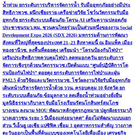
น้ำท่วม ยกระดับการบริหารจัดการน้ำ รับมืออุทกภัยอย่างมีประ
สิทธิภาพ
วช. ผนึกเชียงราย-เครือข่ายวิจัย โชว์นวัตกรรมรับมือ
อุทกภัย ยกระดับระบบเตือนภัย-โดรน-AI เสริมความปลอดภัย
ประชาชน
รมว.พม. ชวนคนไทยร่วมเป็นส่วนหนึ่งของงาน Social
Development Expo 2026 (SDX 2026) มหกรรมด้านการพัฒนา
สังคมที่ใหญ่ที่สุดของประเทศ 21–23 สิงหาคมนี้ ณ อิมแพ็ค เมือง
ทองธานี
วช. ลงพื้นที่ดอยตุง เตรียมนำ “โดรนป้องกันไฟป่า”
เสริมประสิทธิภาพควบคุมไฟป่า-ลดหมอกควัน ยกระดับการ
จัดการเชิงรุกด้วยนวัตกรรม
วช.เปิดต้นแบบ “ศูนย์ปฏิบัติการโด
รนป้องกันไฟป่า” ดอยตุง ยกระดับการจัดการไฟป่าและฝุ่น
PM2.5 ด้วยวิจัยและนวัตกรรม
วช. โชว์ผลงานวิจัยรับมืออุทกภัย
เดินหน้าบริหารจัดการน้ำด้วย ววน. ครอบคลุม 10 จังหวัด ยก
ระดับระบบเตือนภัย-ข้อมูลกลาง ลดเสี่ยงน้ำท่วมอย่างยั่งยืน
มูลนิธิธรรมาภิบาลฯ จับมือโรงเรียนรัตนโกสินทร์สมโภช
บางเขน ลงนาม MOU พัฒนาหลักสูตรกฎหมาย ปลูกฝังธรรมาภิ
บาลเยาวชน ระยะ 5 ปี
เมืองแห่งอนาคต” ต้องไม่พัฒนาแบบแยก
ส่วน วีเอ็นยู เอเชีย แปซิฟิค เชื่อม 3 อุตสาหกรรมสำคัญ วางภาค
ตะวันออกเป็นพื้นที่ต้นแบบของเทคโนโลยีเพื่อเมือง เศรษฐกิจ