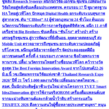
ชูพลัง Research Synergy ผนึกนักวิจัย-เอกชน-ชุมชน เปลี่ยนงาน
วิจัยไทยสู่พลังขับเคลื่อนประเทศ
สรพ. ครบรอบ 17 ปี ชูมาตรฐาน
HA ไทยสู่เวทีโลก ปักหมุด Digital Health ยกระดับระบบสุขภาพ
สู่สากล
วช. ดัน “CIBbot” AI ผู้ช่วยกฎหมาย 24 ชั่วโมง ต้นแบบ
นวัตกรรมวิจัยยกระดับบริการภาครัฐสู่ยุคดิจิทัล
วช. ผนึก 11 ภาคี
เครือข่าย Big Brothers ขับเคลื่อน “ชันโรง” สร้างป่า สร้าง
เศรษฐกิจชุมชน สู่การพัฒนาที่ยั่งยืน
อย. ลุยตลาดสดธนบุรี ส่ง
Mobile Unit ตรวจอาหารถึงชุมชน ยกระดับความปลอดภัยผู้
บริโภค
วช. ผนึกมูลนิธิอาจารย์สุกรีฯ จัดประลองยอดฝีมือ
เยาวชนดนตรี ครั้งที่ 4 รอบรองฯ ภาคกลาง ชิงถ้วยพระราช
ทานฯ
วช. ปลื้ม! นวัตกรรมไทยสร้างชื่อบนเวทีโลก คว้ารางวัล
สูงสุด The Best Foreign Innovation Award จากโปแลนด์
22-26
มิ.ย.นี้ วช.เปิดมหกรรมวิจัยแห่งชาติ ‘Thailand Research Expo
2026’ ปีที่ 21 โชว์ 1,000 ผลงานวิจัย เปลี่ยนอนาคตไทย
วช. –
สอศ. ปั้นนักประดิษฐ์อาชีวะรุ่นใหม่ ผ่านโครงการ TVET Smart
Idea2Innovation สู่การใช้งานจริง
OROM เครื่องดื่มแพลนต์เบส
จากมะม่วงหิมพานต์และกล้วยน้ำว้าดิบ สร้างกระแสใน
THAIFEX 2026 ดึงความสนใจผู้ซื้อหลายประเทศ
“ดนุพร” หนุน