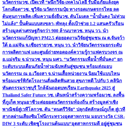
นวัตกรรม
วช. เปิดเวที “ผนึกวิจัย-เทคโนโลยี รับมือภัยแล้งยุค
โลกเดือด“
วช. ชูวิจัย-นวัตกรรมปุ๋ย ทางรอดเกษตรกรไทย ลด
ต้นทุนการผลิต-เพิ่มความยั่งยืน
วช. ดันโมเดล “น้ำมั่นคง ไม่ท่วม
ไม่แล้ง” ปั้นต้นแบบสงขลา–พัทลุง ตั้งเป้าช่วย 1.2 แสนครัวเรือน
สร้างมูลค่าเศรษฐกิจกว่า 900 ล้านบาท
วช. หนุน วว. นำ
นวัตกรรมแก้ปัญหา PM2.5 ต่อยอดงานวิจัยสู่ชุมชน ณ ต.จันจว้า
ใต้ อ.แม่จัน จ.เชียงราย
วช. หนุน วว. นำวิจัยนวัตกรรมยกระดับ
การผลิตกาแฟ และศูนย์ถ่ายทอดองค์ความรู้กาแฟครบวงจร ณ
อ.แม่จริม จ.น่าน
วช. หนุน มศว. “นวัตกรรมเพื่อน้ำที่มั่นคง” ยก
ระดับระบบเตือนภัยน้ำท่วมฉับพลันสู่ชุมชน พร้อมส่งมอบ
นวัตกรรม ณ อ.เวียงสา จ.น่าน
เสื้อหน่วยงาน นิยมใช้แบบไหน
พร้อมแชร์พิกัดโรงงานสั่งผลิต
ฟันสวย สุขภาพดี ไปกับ 5 คลินิก
ทันตกรรมราชบุรี ใกล้ฉัน
ถอดบทเรียน Earthquake 2025 สู่
Thailand Safer Future วช. เดินหน้าสร้างความพร้อม
วช. ลงพื้น
ที่ภูเก็ต หนุนอาชีวะต่อยอดนวัตกรรมท้องถิ่น สร้างมูลค่าเชิง
พาณิชย์สู่เวทีโลก
วช. ดัน “ดนตรีวิจัย” ปลุกอัตลักษณ์ภูเก็ต สู่เวที
สากลผ่านเสียงซิมโฟนี
กระทรวงอุตสาหกรรม มอบรางวัล CSR-
DIW 3 ระดับ เชิดชูโรงงานต้นแบบ“อุตสาหกรรมดี อยู่คู่ชุมชน