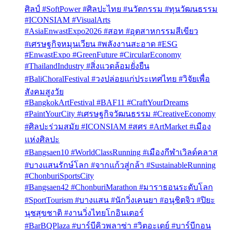
ศิลป์ #SoftPower #ศิลปะไทย #นวัตกรรม #ทุนวัฒนธรรม
#ICONSIAM #VisualArts
#AsiaEnwastExpo2026 #สอท #อุตสาหกรรมสีเขียว
#เศรษฐกิจหมุนเวียน #พลังงานสะอาด #ESG
#EnwastExpo #GreenFuture #CircularEconomy
#ThailandIndustry #สิ่งแวดล้อมยั่งยืน
#BaliChoralFestival #วงปล่อยแก่ประเทศไทย #วิจัยเพื่อ
สังคมสูงวัย
#BangkokArtFestival #BAF11 #CraftYourDreams
#PaintYourCity #เศรษฐกิจวัฒนธรรม #CreativeEconomy
#ศิลปะร่วมสมัย #ICONSIAM #สศร #ArtMarket #เมือง
แห่งศิลปะ
#Bangsaen10 #WorldClassRunning #เมืองกีฬาเวิลด์คลาส
#บางแสนรักษ์โลก #จากแก้วสู่กล้า #SustainableRunning
#ChonburiSportsCity
#Bangsaen42 #ChonburiMarathon #มาราธอนระดับโลก
#SportTourism #บางแสน #นักวิ่งเคนยา #อนุชิตจิว #ปิยะ
นุชสุขชาติ #งานวิ่งไทยโกอินเตอร์
#BarBQPlaza #บาร์บีคิวพลาซ่า #วิตอะเดย์ #บาร์บีกอน