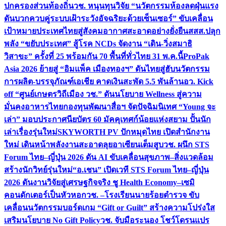
ปกครองส่วนท้องถิ่น
วช. หนุนทุนวิจัย “นวัตกรรมห้องลดฝุ่นแรง
ดันบวกควบคู่ระบบเฝ้าระวังอัจฉริยะด้วยเซ็นเซอร์” ขับเคลื่อน
เป้าหมายประเทศไทยสู่สังคมอากาศสะอาดอย่างยั่งยืน
สสส.ปลุก
พลัง “ขยับประเทศ” สู้โรค NCDs จัดงาน “เดิน-วิ่งสมาธิ
วิสาขะ” ครั้งที่ 25 พร้อมกัน 70 พื้นที่ทั่วไทย 31 พ.ค.นี้
ProPak
Asia 2026 ย้ายสู่ “อิมแพ็ค เมืองทองฯ” ดันไทยสู่ฮับนวัตกรรม
การผลิต-บรรจุภัณฑ์เอเชีย คาดเงินสะพัด 5.5 พันล้าน
อว. Kick
off “ศูนย์เกษตรวิถีเมือง วช.” ดันนโยบาย Wellness สู่ความ
มั่นคงอาหารไทย
กองทุนพัฒนาสื่อฯ จัดปัจฉิมนิเทศ “Young จะ
เล่า” มอบประกาศนียบัตร 60 มัคคุเทศก์น้อยแห่งสยาม ปั้นนัก
เล่าเรื่องรุ่นใหม่
SKYWORTH PV ปักหมุดไทย เปิดสำนักงาน
ใหม่ เดินหน้าพลังงานสะอาดลุยอาเซียนเต็มสูบ
วช. ผนึก STS
Forum ไทย–ญี่ปุ่น 2026 ดัน AI ขับเคลื่อนสุขภาพ–สิ่งแวดล้อม
สร้างนักวิทย์รุ่นใหม่
“อ.เชน” เปิดเวที STS Forum ไทย–ญี่ปุ่น
2026 ดันงานวิจัยสู่เศรษฐกิจจริง ชู Health Economy–เซมิ
คอนดักเตอร์เป็นหัวหอก
วช. –โรงเรียนนายร้อยตำรวจ ขับ
เคลื่อนนวัตกรรมบอร์ดเกม “Gift or Guilt” สร้างความโปร่งใส
เสริมนโยบาย No Gift Policy
วช. จับมือระนอง โชว์โดรนแปร