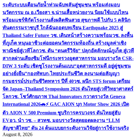
ระดับระบบเตือนภัยน้ำท่วมฉับพลันสู่ชุมชน พร้อมส่งมอบ
นวัตกรรม ณ อ.เวียงสา จ.น่าน
เสื้อหน่วยงาน นิยมใช้แบบไหน
พร้อมแชร์พิกัดโรงงานสั่งผลิต
ฟันสวย สุขภาพดี ไปกับ 5 คลินิก
ทันตกรรมราชบุรี ใกล้ฉัน
ถอดบทเรียน Earthquake 2025 สู่
Thailand Safer Future วช. เดินหน้าสร้างความพร้อม
วช. ลงพื้น
ที่ภูเก็ต หนุนอาชีวะต่อยอดนวัตกรรมท้องถิ่น สร้างมูลค่าเชิง
พาณิชย์สู่เวทีโลก
วช. ดัน “ดนตรีวิจัย” ปลุกอัตลักษณ์ภูเก็ต สู่เวที
สากลผ่านเสียงซิมโฟนี
กระทรวงอุตสาหกรรม มอบรางวัล CSR-
DIW 3 ระดับ เชิดชูโรงงานต้นแบบ“อุตสาหกรรมดี อยู่คู่ชุมชน
อย่างยั่งยืน”
กองทัพบก-ไทยประกันชีวิต ลงนามต่อสัญญา
กรมธรรม์ประกันชีวิตทหาร ปีที่ 40
วช. ผนึก STS forum เตรียม
จัด Japan–Thailand Symposium 2026 ดันไทยสู่เวทีวิทยาศาสตร์
โลก
วช. โชว์ศักยภาพ Thai Innovators กวาดรางวัล Geneva
International 2026
🚗⚡️ GAC AION บุก Motor Show 2026 เปิด
ตัว AION V 500 Premium ชูบริการครบวงจร ดันไทยสู่ฮับ
EV
อว. นำ วช. – สวทช. มอบรางวัลสุดยอดผลงาน “LLM
สัญชาติไทย” ดัน 24 ต้นแบบยกระดับงานวิจัยสู่การใช้งานจริง
August 8, 2026