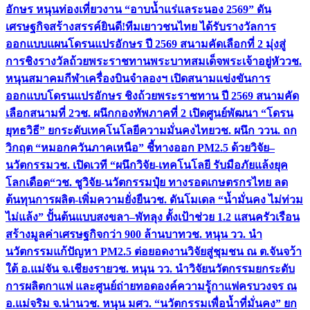
อักษร หนุนท่องเที่ยวงาน “อาบน้ำแร่แลระนอง 2569” ดัน
เศรษฐกิจสร้างสรรค์
ยินดี!ทีมเยาวชนไทย ได้รับรางวัลการ
ออกแบบแผนโดรนแปรอักษร ปี 2569 สนามคัดเลือกที่ 2 มุ่งสู่
การชิงรางวัลถ้วยพระราชทานพระบาทสมเด็จพระเจ้าอยู่หัว
วช.
หนุนสมาคมกีฬาเครื่องบินจำลองฯ เปิดสนามแข่งขันการ
ออกแบบโดรนแปรอักษร ชิงถ้วยพระราชทาน ปี 2569 สนามคัด
เลือกสนามที่ 2
วช. ผนึกกองทัพภาคที่ 2 เปิดศูนย์พัฒนา “โดรน
ยุทธวิธี” ยกระดับเทคโนโลยีความมั่นคงไทย
วช. ผนึก ววน. ถก
วิกฤต “หมอกควันภาคเหนือ” ชี้ทางออก PM2.5 ด้วยวิจัย–
นวัตกรรม
วช. เปิดเวที “ผนึกวิจัย-เทคโนโลยี รับมือภัยแล้งยุค
โลกเดือด“
วช. ชูวิจัย-นวัตกรรมปุ๋ย ทางรอดเกษตรกรไทย ลด
ต้นทุนการผลิต-เพิ่มความยั่งยืน
วช. ดันโมเดล “น้ำมั่นคง ไม่ท่วม
ไม่แล้ง” ปั้นต้นแบบสงขลา–พัทลุง ตั้งเป้าช่วย 1.2 แสนครัวเรือน
สร้างมูลค่าเศรษฐกิจกว่า 900 ล้านบาท
วช. หนุน วว. นำ
นวัตกรรมแก้ปัญหา PM2.5 ต่อยอดงานวิจัยสู่ชุมชน ณ ต.จันจว้า
ใต้ อ.แม่จัน จ.เชียงราย
วช. หนุน วว. นำวิจัยนวัตกรรมยกระดับ
การผลิตกาแฟ และศูนย์ถ่ายทอดองค์ความรู้กาแฟครบวงจร ณ
อ.แม่จริม จ.น่าน
วช. หนุน มศว. “นวัตกรรมเพื่อน้ำที่มั่นคง” ยก