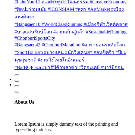
#PaintYourCity #เศรษฐกิจวัฒนธรรม #CreativeEconomy
#ศิลปะร่วมสมัย #ICONSIAM #สศร #ArtMarket #เมือง
แห่งศิลปะ
#Bangsaen10 #WorldClassRunning #เมืองกีฬาเวิลด์คลาส
#บางแสนรักษ์โลก #จากแก้วสู่กล้า #SustainableRunning
#ChonburiSportsCity
#Bangsaen42 #ChonburiMarathon #มาราธอนระดับโลก
#SportTourism #บางแสน #นักวิ่งเคนยา #อนุชิตจิว #ปิยะ
นุชสุขชาติ #งานวิ่งไทยโกอินเตอร์
#BarBQPlaza #บาร์บีคิวพลาซ่า #วิตอะเดย์ #บาร์บีกอน
About Us
Lorem Ipsum is simply dummy text of the printing and
typesetting industry.