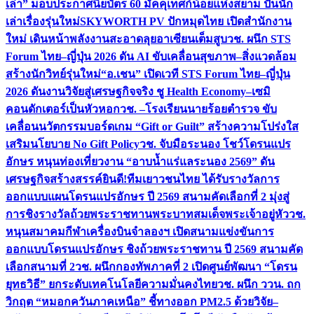
เล่า” มอบประกาศนียบัตร 60 มัคคุเทศก์น้อยแห่งสยาม ปั้นนัก
เล่าเรื่องรุ่นใหม่
SKYWORTH PV ปักหมุดไทย เปิดสำนักงาน
ใหม่ เดินหน้าพลังงานสะอาดลุยอาเซียนเต็มสูบ
วช. ผนึก STS
Forum ไทย–ญี่ปุ่น 2026 ดัน AI ขับเคลื่อนสุขภาพ–สิ่งแวดล้อม
สร้างนักวิทย์รุ่นใหม่
“อ.เชน” เปิดเวที STS Forum ไทย–ญี่ปุ่น
2026 ดันงานวิจัยสู่เศรษฐกิจจริง ชู Health Economy–เซมิ
คอนดักเตอร์เป็นหัวหอก
วช. –โรงเรียนนายร้อยตำรวจ ขับ
เคลื่อนนวัตกรรมบอร์ดเกม “Gift or Guilt” สร้างความโปร่งใส
เสริมนโยบาย No Gift Policy
วช. จับมือระนอง โชว์โดรนแปร
อักษร หนุนท่องเที่ยวงาน “อาบน้ำแร่แลระนอง 2569” ดัน
เศรษฐกิจสร้างสรรค์
ยินดี!ทีมเยาวชนไทย ได้รับรางวัลการ
ออกแบบแผนโดรนแปรอักษร ปี 2569 สนามคัดเลือกที่ 2 มุ่งสู่
การชิงรางวัลถ้วยพระราชทานพระบาทสมเด็จพระเจ้าอยู่หัว
วช.
หนุนสมาคมกีฬาเครื่องบินจำลองฯ เปิดสนามแข่งขันการ
ออกแบบโดรนแปรอักษร ชิงถ้วยพระราชทาน ปี 2569 สนามคัด
เลือกสนามที่ 2
วช. ผนึกกองทัพภาคที่ 2 เปิดศูนย์พัฒนา “โดรน
ยุทธวิธี” ยกระดับเทคโนโลยีความมั่นคงไทย
วช. ผนึก ววน. ถก
วิกฤต “หมอกควันภาคเหนือ” ชี้ทางออก PM2.5 ด้วยวิจัย–