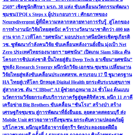
2569” เชิดชูนักศึกษา มรภ. 38 แห่ง ขับเคลื่อนนวัตกรรมพัฒนา
ชุมชน
TPQI x Steps x ผู้ประกอบการ : ศักยภาพของ
Neurodivergent ผู้ที่มีความหลากหลายทางการรับรู้ สู่โลกของ
การทำงาน
นักวิจัยไทยสุดปัง! คว้ารางวัลนานาชาติกว่า 400 ผล
งาน จาก 7 เวทีโลก “ยศชนัน” มอบประกาศนียบัตรเชิดชูเกียรติ
วช. ชูพัฒนากำลังคนวิจัย ขับเคลื่อนพลังงานยั่งยืน มุ่งเป้า Net
Zero ประเทศไทย
รองนายกฯ “ยศชนัน” เปิดเกม Siam Silica ดัน
โครงการชิปแห่งชาติ ปั้นไทยสู่ฮับ Deep Tech อาเซียน
“ยศชนัน”
ชูพลัง Research Synergy ผนึกนักวิจัย-เอกชน-ชุมชน เปลี่ยนงาน
วิจัยไทยสู่พลังขับเคลื่อนประเทศ
สรพ. ครบรอบ 17 ปี ชูมาตรฐาน
HA ไทยสู่เวทีโลก ปักหมุด Digital Health ยกระดับระบบสุขภาพ
สู่สากล
วช. ดัน “CIBbot” AI ผู้ช่วยกฎหมาย 24 ชั่วโมง ต้นแบบ
นวัตกรรมวิจัยยกระดับบริการภาครัฐสู่ยุคดิจิทัล
วช. ผนึก 11 ภาคี
เครือข่าย Big Brothers ขับเคลื่อน “ชันโรง” สร้างป่า สร้าง
เศรษฐกิจชุมชน สู่การพัฒนาที่ยั่งยืน
อย. ลุยตลาดสดธนบุรี ส่ง
Mobile Unit ตรวจอาหารถึงชุมชน ยกระดับความปลอดภัยผู้
บริโภค
วช. ผนึกมูลนิธิอาจารย์สุกรีฯ จัดประลองยอดฝีมือ
เยาวชนดนตรี ครั้งที่ 4 รอบรองฯ ภาคกลาง ชิงถ้วยพระราช