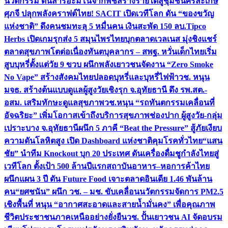
นวัตกรรม ดันสารอะมิโนจากพืชสร้างรายได้สู่ชุมชนศรีสะเกษ
ศุภจี ปลุกพลังคราฟต์ไทย! SACIT เปิดเวทีโลก ดัน “ของขวัญ
แห่งชาติ” ดึงคนชมทะลุ 5 หมื่นคน เงินสะพัด 150 ลบ.
Tipco
Herbs เปิดเกมรุกส่ง 5 สมุนไพรไทยบุกตลาดเวลเนส มุ่งชิงแชร์
ตลาดสุขภาพโตต่อเนื่อง
ทันตบุคลากร – สพฐ. หวั่นเด็กไทยเริ่ม
สูบบุหรี่ตั้งแต่วัย 9 ขวบ ผนึกพลังเยาวชนจัดงาน “Zero Smoke
No Vape” สร้างสังคมไทยปลอดบุหรี่และบุหรี่ไฟฟ้า
วช. หนุน
มจธ. สร้างต้นแบบดูแลผู้สูงวัยเชิงรุก จ.อุทัยธานี ดึง รพ.สต.-
อสม. เสริมทักษะดูแลสุขภาพ
วช.หนุน “รถทันตกรรมเคลื่อนที่
อัจฉริยะ” เพิ่มโอกาสเข้าถึงบริการสุขภาพช่องปาก ผู้สูงวัย-กลุ่ม
เปราะบาง จ.อุทัยธานี
ผนึก 5 ภาคี “Beat the Pressure” สู้ภัยเงียบ
ความดันโลหิตสูง เปิด Dashboard แห่งชาติคุมโรคทั่วไทย
“แสน
ชัย” นำทีม Knockout บุก 20 ประเทศ ดันเครื่องดื่มชูกำลังไทยสู่
เวทีโลก ตั้งเป้า 500 ล้านปีแรก
สถาบันอาหาร–หอการค้าไทย
ผนึกแผน 3 ปี ดัน Future Food เจาะตลาดอินเดีย 1.46 พันล้าน
คน
“ยศชนัน” ผนึก วช. – มช. ขับเคลื่อนนวัตกรรมจัดการ PM2.5
เชิงพื้นที่ หนุน “อากาศสะอาดและสายน้ำมั่นคง” เพื่อคุณภาพ
ชีวิตประชาชนภาคเหนืออย่างยั่งยืน
วช. ปั้นเยาวชน AI จัดอบรม