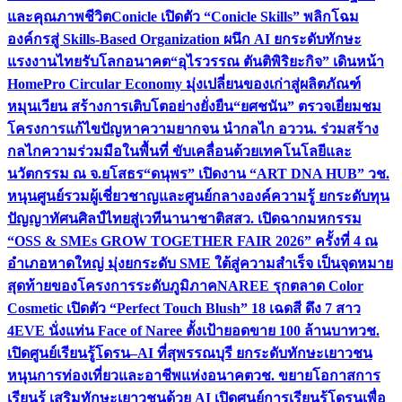
และคุณภาพชีวิต
Conicle เปิดตัว “Conicle Skills” พลิกโฉม
องค์กรสู่ Skills-Based Organization ผนึก AI ยกระดับทักษะ
แรงงานไทยรับโลกอนาคต
“อุไรวรรณ ตันติพิริยะกิจ” เดินหน้า
HomePro Circular Economy มุ่งเปลี่ยนของเก่าสู่ผลิตภัณฑ์
หมุนเวียน สร้างการเติบโตอย่างยั่งยืน
“ยศชนัน” ตรวจเยี่ยมชม
โครงการแก้ไขปัญหาความยากจน นำกลไก อววน. ร่วมสร้าง
กลไกความร่วมมือในพื้นที่ ขับเคลื่อนด้วยเทคโนโลยีและ
นวัตกรรม ณ จ.ยโสธร
“ดนุพร” เปิดงาน “ART DNA HUB” วช.
หนุนศูนย์รวมผู้เชี่ยวชาญและศูนย์กลางองค์ความรู้ ยกระดับทุน
ปัญญาทัศนศิลป์ไทยสู่เวทีนานาชาติ
สสว. เปิดฉากมหกรรม
“OSS & SMEs GROW TOGETHER FAIR 2026” ครั้งที่ 4 ณ
อำเภอหาดใหญ่ มุ่งยกระดับ SME ใต้สู่ความสำเร็จ เป็นจุดหมาย
สุดท้ายของโครงการระดับภูมิภาค
NAREE รุกตลาด Color
Cosmetic เปิดตัว “Perfect Touch Blush” 18 เฉดสี ดึง 7 สาว
4EVE นั่งแท่น Face of Naree ตั้งเป้ายอดขาย 100 ล้านบาท
วช.
เปิดศูนย์เรียนรู้โดรน–AI ที่สุพรรณบุรี ยกระดับทักษะเยาวชน
หนุนการท่องเที่ยวและอาชีพแห่งอนาคต
วช. ขยายโอกาสการ
เรียนรู้ เสริมทักษะเยาวชนด้วย AI เปิดศูนย์การเรียนรู้โดรนเพื่อ