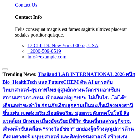
Contact Us
Contact Info
Felis consequat magnis est fames sagittis ultrices placerat
sodales porttitor quisque.
12 Cliff Dt, New York 00052, USA
+2000-509-0519
info@example.com
Trending News:
Thailand LAB INTERNATIONAL 2026 ผนึก
Bio+HealthTech และ FutureCHEM ดัน AI ยกระดับ
วิทยาศาสตร์-สุขภาพไทย สู่ศูนย์กลางนวัตกรรมอาเซียน
สถานเสาวภา-กทม. เปิดแคมเปญ “HPV ไม่เป็นไร…ไม่ได้”
เตือนอย่าชะล่าใจ ก่อนภัยเงียบลุกลามเป็นมะเร็ง
เมืองทองธานี
ขึ้นแท่น เขตส่งเสริมเมืองอัจฉริยะ มุ่งยกระดับเทคโนโลยี สิ่ง
แวดล้อม ปักหมุด เมืองอัจฉริยะมีชีวิต ขับเคลื่อนเศรษฐกิจ
วช.
เดินหน้าขับเคลื่อน “รางวัลธัชชา” ยกย่องผู้สร้างคุณูปการด้าน
สังคมศาสตร์ มนุษยศาสตร์ และศิลปกรรมศาสตร์ สร้างแรง