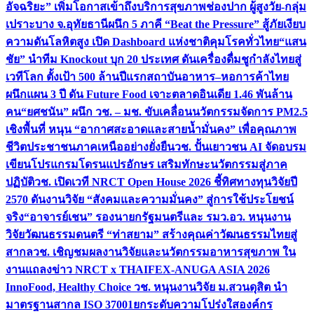
อัจฉริยะ” เพิ่มโอกาสเข้าถึงบริการสุขภาพช่องปาก ผู้สูงวัย-กลุ่ม
เปราะบาง จ.อุทัยธานี
ผนึก 5 ภาคี “Beat the Pressure” สู้ภัยเงียบ
ความดันโลหิตสูง เปิด Dashboard แห่งชาติคุมโรคทั่วไทย
“แสน
ชัย” นำทีม Knockout บุก 20 ประเทศ ดันเครื่องดื่มชูกำลังไทยสู่
เวทีโลก ตั้งเป้า 500 ล้านปีแรก
สถาบันอาหาร–หอการค้าไทย
ผนึกแผน 3 ปี ดัน Future Food เจาะตลาดอินเดีย 1.46 พันล้าน
คน
“ยศชนัน” ผนึก วช. – มช. ขับเคลื่อนนวัตกรรมจัดการ PM2.5
เชิงพื้นที่ หนุน “อากาศสะอาดและสายน้ำมั่นคง” เพื่อคุณภาพ
ชีวิตประชาชนภาคเหนืออย่างยั่งยืน
วช. ปั้นเยาวชน AI จัดอบรม
เขียนโปรแกรมโดรนแปรอักษร เสริมทักษะนวัตกรรมสู่ภาค
ปฏิบัติ
วช. เปิดเวที NRCT Open House 2026 ชี้ทิศทางทุนวิจัยปี
2570 ดันงานวิจัย “สังคมและความมั่นคง” สู่การใช้ประโยชน์
จริง
“อาจารย์เชน” รองนายกรัฐมนตรีและ รมว.อว. หนุนงาน
วิจัยวัฒนธรรมดนตรี “ท่าสยาม” สร้างคุณค่าวัฒนธรรมไทยสู่
สากล
วช. เชิญชมผลงานวิจัยและนวัตกรรมอาหารสุขภาพ ใน
งานแถลงข่าว NRCT x THAIFEX-ANUGA ASIA 2026
InnoFood, Healthy Choice
วช. หนุนงานวิจัย ม.สวนดุสิต นำ
มาตรฐานสากล ISO 37001ยกระดับความโปร่งใสองค์กร