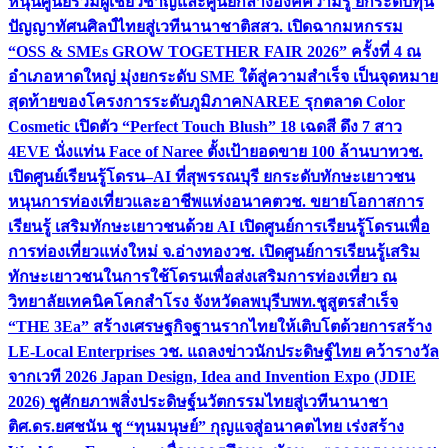
หนุนศูนย์รวมผู้เชี่ยวชาญและศูนย์กลางองค์ความรู้ ยกระดับทุน
ปัญญาทัศนศิลป์ไทยสู่เวทีนานาชาติ
สสว. เปิดฉากมหกรรม
“OSS & SMEs GROW TOGETHER FAIR 2026” ครั้งที่ 4 ณ
อำเภอหาดใหญ่ มุ่งยกระดับ SME ใต้สู่ความสำเร็จ เป็นจุดหมาย
สุดท้ายของโครงการระดับภูมิภาค
NAREE รุกตลาด Color
Cosmetic เปิดตัว “Perfect Touch Blush” 18 เฉดสี ดึง 7 สาว
4EVE นั่งแท่น Face of Naree ตั้งเป้ายอดขาย 100 ล้านบาท
วช.
เปิดศูนย์เรียนรู้โดรน–AI ที่สุพรรณบุรี ยกระดับทักษะเยาวชน
หนุนการท่องเที่ยวและอาชีพแห่งอนาคต
วช. ขยายโอกาสการ
เรียนรู้ เสริมทักษะเยาวชนด้วย AI เปิดศูนย์การเรียนรู้โดรนเพื่อ
การท่องเที่ยวแห่งใหม่ จ.อ่างทอง
วช. เปิดศูนย์การเรียนรู้เสริม
ทักษะเยาวชนในการใช้โดรนเพื่อส่งเสริมการท่องเที่ยว ณ
วิทยาลัยเทคนิคโคกสำโรง จังหวัดลพบุรี
บพท.ชูสูตรสำเร็จ
“THE 3Ea” สร้างเศรษฐกิจฐานรากไทยให้เติบโตด้วยการสร้าง
LE-Local Enterprises
วช. แถลงข่าวนักประดิษฐ์ไทย คว้ารางวัล
จากเวที 2026 Japan Design, Idea and Invention Expo (JDIE
2026) ชูศักยภาพสิ่งประดิษฐ์นวัตกรรมไทยสู่เวทีนานาชา
ติ
ศ.ดร.ยศชนัน ชู “ทุนมนุษย์” กุญแจสู่อนาคตไทย เร่งสร้าง