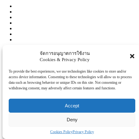
Continue reading
จัดการอนุญาตการใช้งาน
Cookies & Privacy Policy
To provide the best experiences, we use technologies like cookies to store and/or
access device information. Consenting to these technologies will allow us to process
Author
data such as browsing behavior or unique IDs on this site. Not consenting or
withdrawing consent, may adversely affect certain features and functions.
โรงพยบาล/สุขภาพ/ความงาม
June 22, 2026
177 views
Accept
สรพ. ครบรอบ 17 ปี ชูมาตรฐาน HA ไทยสู่เวทีโลก ปักหมุด Digital Health ยก
Deny
ระดับระบบสุขภาพสู่สากล
Cookies Policy
Privacy Policy
นนทบุรี – สถาบันรับรองคุณภาพสถานพยาบาล (องค์การ