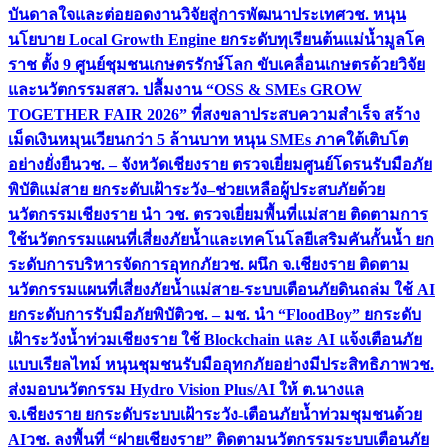
บันดาลใจและต่อยอดงานวิจัยสู่การพัฒนาประเทศ
วช. หนุน
นโยบาย Local Growth Engine ยกระดับทุเรียนต้นแม่น้ำมูลโค
ราช ตั้ง 9 ศูนย์ชุมชนเกษตรรักษ์โลก ขับเคลื่อนเกษตรด้วยวิจัย
และนวัตกรรม
สสว. ปลื้มงาน “OSS & SMEs GROW
TOGETHER FAIR 2026” ที่สงขลาประสบความสำเร็จ สร้าง
เม็ดเงินหมุนเวียนกว่า 5 ล้านบาท หนุน SMEs ภาคใต้เติบโต
อย่างยั่งยืน
วช. – จังหวัดเชียงราย ตรวจเยี่ยมศูนย์โดรนรับมือภัย
พิบัติแม่สาย ยกระดับเฝ้าระวัง–ช่วยเหลือผู้ประสบภัยด้วย
นวัตกรรม
เชียงราย นำ วช. ตรวจเยี่ยมพื้นที่แม่สาย ติดตามการ
ใช้นวัตกรรมแผนที่เสี่ยงภัยน้ำและเทคโนโลยีเสริมคันกั้นน้ำ ยก
ระดับการบริหารจัดการอุทกภัย
วช. ผนึก จ.เชียงราย ติดตาม
นวัตกรรมแผนที่เสี่ยงภัยน้ำแม่สาย-ระบบเตือนภัยดินถล่ม ใช้ AI
ยกระดับการรับมือภัยพิบัติ
วช. – มช. นำ “FloodBoy” ยกระดับ
เฝ้าระวังน้ำท่วมเชียงราย ใช้ Blockchain และ AI แจ้งเตือนภัย
แบบเรียลไทม์ หนุนชุมชนรับมืออุทกภัยอย่างมีประสิทธิภาพ
วช.
ส่งมอบนวัตกรรม Hydro Vision Plus/AI ให้ ต.นางแล
จ.เชียงราย ยกระดับระบบเฝ้าระวัง-เตือนภัยน้ำท่วมชุมชนด้วย
AI
วช. ลงพื้นที่ “ฝายเชียงราย” ติดตามนวัตกรรมระบบเตือนภัย