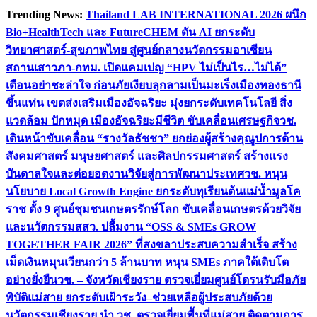
Skip
Trending News:
Thailand LAB INTERNATIONAL 2026 ผนึก
to
Bio+HealthTech และ FutureCHEM ดัน AI ยกระดับ
content
วิทยาศาสตร์-สุขภาพไทย สู่ศูนย์กลางนวัตกรรมอาเซียน
สถานเสาวภา-กทม. เปิดแคมเปญ “HPV ไม่เป็นไร…ไม่ได้”
เตือนอย่าชะล่าใจ ก่อนภัยเงียบลุกลามเป็นมะเร็ง
เมืองทองธานี
ขึ้นแท่น เขตส่งเสริมเมืองอัจฉริยะ มุ่งยกระดับเทคโนโลยี สิ่ง
แวดล้อม ปักหมุด เมืองอัจฉริยะมีชีวิต ขับเคลื่อนเศรษฐกิจ
วช.
เดินหน้าขับเคลื่อน “รางวัลธัชชา” ยกย่องผู้สร้างคุณูปการด้าน
สังคมศาสตร์ มนุษยศาสตร์ และศิลปกรรมศาสตร์ สร้างแรง
บันดาลใจและต่อยอดงานวิจัยสู่การพัฒนาประเทศ
วช. หนุน
นโยบาย Local Growth Engine ยกระดับทุเรียนต้นแม่น้ำมูลโค
ราช ตั้ง 9 ศูนย์ชุมชนเกษตรรักษ์โลก ขับเคลื่อนเกษตรด้วยวิจัย
และนวัตกรรม
สสว. ปลื้มงาน “OSS & SMEs GROW
TOGETHER FAIR 2026” ที่สงขลาประสบความสำเร็จ สร้าง
เม็ดเงินหมุนเวียนกว่า 5 ล้านบาท หนุน SMEs ภาคใต้เติบโต
อย่างยั่งยืน
วช. – จังหวัดเชียงราย ตรวจเยี่ยมศูนย์โดรนรับมือภัย
พิบัติแม่สาย ยกระดับเฝ้าระวัง–ช่วยเหลือผู้ประสบภัยด้วย
นวัตกรรม
เชียงราย นำ วช. ตรวจเยี่ยมพื้นที่แม่สาย ติดตามการ