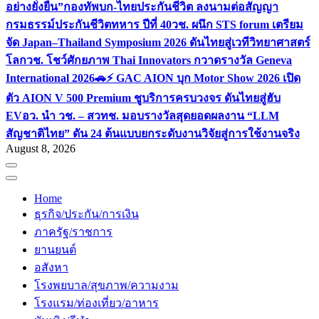
อย่างยั่งยืน”
กองทัพบก-ไทยประกันชีวิต ลงนามต่อสัญญา
กรมธรรม์ประกันชีวิตทหาร ปีที่ 40
วช. ผนึก STS forum เตรียม
จัด Japan–Thailand Symposium 2026 ดันไทยสู่เวทีวิทยาศาสตร์
โลก
วช. โชว์ศักยภาพ Thai Innovators กวาดรางวัล Geneva
International 2026
🚗⚡️ GAC AION บุก Motor Show 2026 เปิด
ตัว AION V 500 Premium ชูบริการครบวงจร ดันไทยสู่ฮับ
EV
อว. นำ วช. – สวทช. มอบรางวัลสุดยอดผลงาน “LLM
สัญชาติไทย” ดัน 24 ต้นแบบยกระดับงานวิจัยสู่การใช้งานจริง
August 8, 2026
Home
ธุรกิจ/ประกัน/การเงิน
ภาครัฐ/ราชการ
ยานยนต์
อสังหา
โรงพยบาล/สุขภาพ/ความงาม
โรงแรม/ท่องเที่ยว/อาหาร