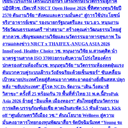
เขียนโปรแกรมโดรนแปรอักษร เสริมทักษะนวัตกรรมสู่ภาค
ปฏิบัติ
วช. เปิดเวที NRCT Open House 2026 ชี้ทิศทางทุนวิจัยปี
2570 ดันงานวิจัย “สังคมและความมั่นคง” สู่การใช้ประโยชน์
จริง
“อาจารย์เชน” รองนายกรัฐมนตรีและ รมว.อว. หนุนงาน
วิจัยวัฒนธรรมดนตรี “ท่าสยาม” สร้างคุณค่าวัฒนธรรมไทยสู่
สากล
วช. เชิญชมผลงานวิจัยและนวัตกรรมอาหารสุขภาพ ใน
งานแถลงข่าว NRCT x THAIFEX-ANUGA ASIA 2026
InnoFood, Healthy Choice
วช. หนุนงานวิจัย ม.สวนดุสิต นำ
มาตรฐานสากล ISO 37001ยกระดับความโปร่งใสองค์กร
ปกครองส่วนท้องถิ่น
วช. หนุนทุนวิจัย “นวัตกรรมห้องลดฝุ่นแรง
ดันบวกควบคู่ระบบเฝ้าระวังอัจฉริยะด้วยเซ็นเซอร์” ขับเคลื่อน
เป้าหมายประเทศไทยสู่สังคมอากาศสะอาดอย่างยั่งยืน
สสส.ปลุก
พลัง “ขยับประเทศ” สู้โรค NCDs จัดงาน “เดิน-วิ่งสมาธิ
วิสาขะ” ครั้งที่ 25 พร้อมกัน 70 พื้นที่ทั่วไทย 31 พ.ค.นี้
ProPak
Asia 2026 ย้ายสู่ “อิมแพ็ค เมืองทองฯ” ดันไทยสู่ฮับนวัตกรรม
การผลิต-บรรจุภัณฑ์เอเชีย คาดเงินสะพัด 5.5 พันล้าน
อว. Kick
off “ศูนย์เกษตรวิถีเมือง วช.” ดันนโยบาย Wellness สู่ความ
มั่นคงอาหารไทย
กองทุนพัฒนาสื่อฯ จัดปัจฉิมนิเทศ “Young จะ