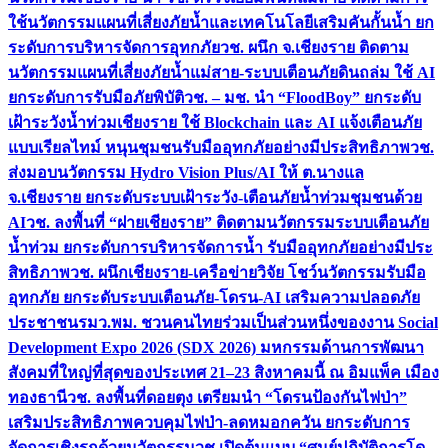
ใช้นวัตกรรมแผนที่เสี่ยงภัยน้ำและเทคโนโลยีเสริมคันกั้นน้ำ ยก
ระดับการบริหารจัดการอุทกภัย
วช. ผนึก จ.เชียงราย ติดตาม
นวัตกรรมแผนที่เสี่ยงภัยน้ำแม่สาย-ระบบเตือนภัยดินถล่ม ใช้ AI
ยกระดับการรับมือภัยพิบัติ
วช. – มช. นำ “FloodBoy” ยกระดับ
เฝ้าระวังน้ำท่วมเชียงราย ใช้ Blockchain และ AI แจ้งเตือนภัย
แบบเรียลไทม์ หนุนชุมชนรับมืออุทกภัยอย่างมีประสิทธิภาพ
วช.
ส่งมอบนวัตกรรม Hydro Vision Plus/AI ให้ ต.นางแล
จ.เชียงราย ยกระดับระบบเฝ้าระวัง-เตือนภัยน้ำท่วมชุมชนด้วย
AI
วช. ลงพื้นที่ “ฝายเชียงราย” ติดตามนวัตกรรมระบบเตือนภัย
น้ำท่วม ยกระดับการบริหารจัดการน้ำ รับมืออุทกภัยอย่างมีประ
สิทธิภาพ
วช. ผนึกเชียงราย-เครือข่ายวิจัย โชว์นวัตกรรมรับมือ
อุทกภัย ยกระดับระบบเตือนภัย-โดรน-AI เสริมความปลอดภัย
ประชาชน
รมว.พม. ชวนคนไทยร่วมเป็นส่วนหนึ่งของงาน Social
Development Expo 2026 (SDX 2026) มหกรรมด้านการพัฒนา
สังคมที่ใหญ่ที่สุดของประเทศ 21–23 สิงหาคมนี้ ณ อิมแพ็ค เมือง
ทองธานี
วช. ลงพื้นที่ดอยตุง เตรียมนำ “โดรนป้องกันไฟป่า”
เสริมประสิทธิภาพควบคุมไฟป่า-ลดหมอกควัน ยกระดับการ
จัดการเชิงรุกด้วยนวัตกรรม
วช.เปิดต้นแบบ “ศูนย์ปฏิบัติการโด