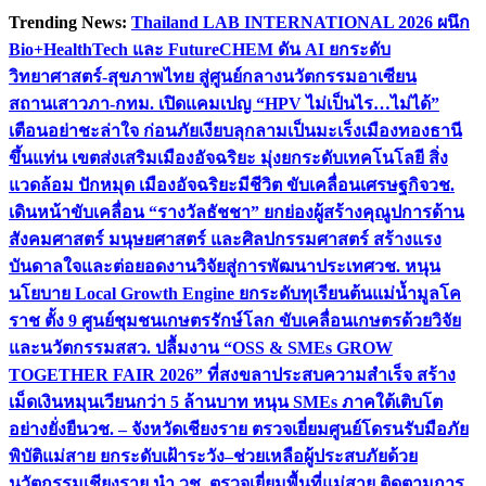
Skip
Trending News:
Thailand LAB INTERNATIONAL 2026 ผนึก
to
Bio+HealthTech และ FutureCHEM ดัน AI ยกระดับ
content
วิทยาศาสตร์-สุขภาพไทย สู่ศูนย์กลางนวัตกรรมอาเซียน
สถานเสาวภา-กทม. เปิดแคมเปญ “HPV ไม่เป็นไร…ไม่ได้”
เตือนอย่าชะล่าใจ ก่อนภัยเงียบลุกลามเป็นมะเร็ง
เมืองทองธานี
ขึ้นแท่น เขตส่งเสริมเมืองอัจฉริยะ มุ่งยกระดับเทคโนโลยี สิ่ง
แวดล้อม ปักหมุด เมืองอัจฉริยะมีชีวิต ขับเคลื่อนเศรษฐกิจ
วช.
เดินหน้าขับเคลื่อน “รางวัลธัชชา” ยกย่องผู้สร้างคุณูปการด้าน
สังคมศาสตร์ มนุษยศาสตร์ และศิลปกรรมศาสตร์ สร้างแรง
บันดาลใจและต่อยอดงานวิจัยสู่การพัฒนาประเทศ
วช. หนุน
นโยบาย Local Growth Engine ยกระดับทุเรียนต้นแม่น้ำมูลโค
ราช ตั้ง 9 ศูนย์ชุมชนเกษตรรักษ์โลก ขับเคลื่อนเกษตรด้วยวิจัย
และนวัตกรรม
สสว. ปลื้มงาน “OSS & SMEs GROW
TOGETHER FAIR 2026” ที่สงขลาประสบความสำเร็จ สร้าง
เม็ดเงินหมุนเวียนกว่า 5 ล้านบาท หนุน SMEs ภาคใต้เติบโต
อย่างยั่งยืน
วช. – จังหวัดเชียงราย ตรวจเยี่ยมศูนย์โดรนรับมือภัย
พิบัติแม่สาย ยกระดับเฝ้าระวัง–ช่วยเหลือผู้ประสบภัยด้วย
นวัตกรรม
เชียงราย นำ วช. ตรวจเยี่ยมพื้นที่แม่สาย ติดตามการ