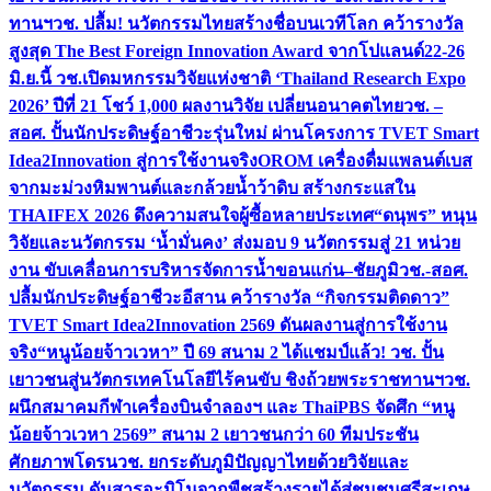
ทานฯ
วช. ปลื้ม! นวัตกรรมไทยสร้างชื่อบนเวทีโลก คว้ารางวัล
สูงสุด The Best Foreign Innovation Award จากโปแลนด์
22-26
มิ.ย.นี้ วช.เปิดมหกรรมวิจัยแห่งชาติ ‘Thailand Research Expo
2026’ ปีที่ 21 โชว์ 1,000 ผลงานวิจัย เปลี่ยนอนาคตไทย
วช. –
สอศ. ปั้นนักประดิษฐ์อาชีวะรุ่นใหม่ ผ่านโครงการ TVET Smart
Idea2Innovation สู่การใช้งานจริง
OROM เครื่องดื่มแพลนต์เบส
จากมะม่วงหิมพานต์และกล้วยน้ำว้าดิบ สร้างกระแสใน
THAIFEX 2026 ดึงความสนใจผู้ซื้อหลายประเทศ
“ดนุพร” หนุน
วิจัยและนวัตกรรม ‘น้ำมั่นคง’ ส่งมอบ 9 นวัตกรรมสู่ 21 หน่วย
งาน ขับเคลื่อนการบริหารจัดการน้ำขอนแก่น–ชัยภูมิ
วช.-สอศ.
ปลื้มนักประดิษฐ์อาชีวะอีสาน คว้ารางวัล “กิจกรรมติดดาว”
TVET Smart Idea2Innovation 2569 ดันผลงานสู่การใช้งาน
จริง
“หนูน้อยจ้าวเวหา” ปี 69 สนาม 2 ได้แชมป์แล้ว! วช. ปั้น
เยาวชนสู่นวัตกรเทคโนโลยีไร้คนขับ ชิงถ้วยพระราชทานฯ
วช.
ผนึกสมาคมกีฬาเครื่องบินจำลองฯ และ ThaiPBS จัดศึก “หนู
น้อยจ้าวเวหา 2569” สนาม 2 เยาวชนกว่า 60 ทีมประชัน
ศักยภาพโดรน
วช. ยกระดับภูมิปัญญาไทยด้วยวิจัยและ
นวัตกรรม ดันสารอะมิโนจากพืชสร้างรายได้สู่ชุมชนศรีสะเกษ