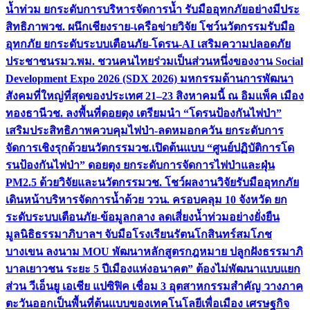
น้ำท่วม ยกระดับการบริหารจัดการน้ำ รับมืออุทกภัยอย่างมีประ
สิทธิภาพ
วช. ผนึกเชียงราย-เครือข่ายวิจัย โชว์นวัตกรรมรับมือ
อุทกภัย ยกระดับระบบเตือนภัย-โดรน-AI เสริมความปลอดภัย
ประชาชน
รมว.พม. ชวนคนไทยร่วมเป็นส่วนหนึ่งของงาน Social
Development Expo 2026 (SDX 2026) มหกรรมด้านการพัฒนา
สังคมที่ใหญ่ที่สุดของประเทศ 21–23 สิงหาคมนี้ ณ อิมแพ็ค เมือง
ทองธานี
วช. ลงพื้นที่ดอยตุง เตรียมนำ “โดรนป้องกันไฟป่า”
เสริมประสิทธิภาพควบคุมไฟป่า-ลดหมอกควัน ยกระดับการ
จัดการเชิงรุกด้วยนวัตกรรม
วช.เปิดต้นแบบ “ศูนย์ปฏิบัติการโด
รนป้องกันไฟป่า” ดอยตุง ยกระดับการจัดการไฟป่าและฝุ่น
PM2.5 ด้วยวิจัยและนวัตกรรม
วช. โชว์ผลงานวิจัยรับมืออุทกภัย
เดินหน้าบริหารจัดการน้ำด้วย ววน. ครอบคลุม 10 จังหวัด ยก
ระดับระบบเตือนภัย-ข้อมูลกลาง ลดเสี่ยงน้ำท่วมอย่างยั่งยืน
มูลนิธิธรรมาภิบาลฯ จับมือโรงเรียนรัตนโกสินทร์สมโภช
บางเขน ลงนาม MOU พัฒนาหลักสูตรกฎหมาย ปลูกฝังธรรมาภิ
บาลเยาวชน ระยะ 5 ปี
เมืองแห่งอนาคต” ต้องไม่พัฒนาแบบแยก
ส่วน วีเอ็นยู เอเชีย แปซิฟิค เชื่อม 3 อุตสาหกรรมสำคัญ วางภาค
ตะวันออกเป็นพื้นที่ต้นแบบของเทคโนโลยีเพื่อเมือง เศรษฐกิจ