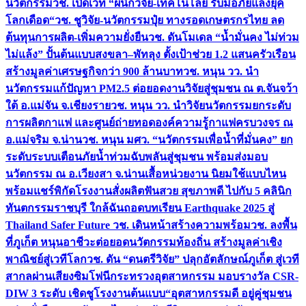
นวัตกรรม
วช. เปิดเวที “ผนึกวิจัย-เทคโนโลยี รับมือภัยแล้งยุค
โลกเดือด“
วช. ชูวิจัย-นวัตกรรมปุ๋ย ทางรอดเกษตรกรไทย ลด
ต้นทุนการผลิต-เพิ่มความยั่งยืน
วช. ดันโมเดล “น้ำมั่นคง ไม่ท่วม
ไม่แล้ง” ปั้นต้นแบบสงขลา–พัทลุง ตั้งเป้าช่วย 1.2 แสนครัวเรือน
สร้างมูลค่าเศรษฐกิจกว่า 900 ล้านบาท
วช. หนุน วว. นำ
นวัตกรรมแก้ปัญหา PM2.5 ต่อยอดงานวิจัยสู่ชุมชน ณ ต.จันจว้า
ใต้ อ.แม่จัน จ.เชียงราย
วช. หนุน วว. นำวิจัยนวัตกรรมยกระดับ
การผลิตกาแฟ และศูนย์ถ่ายทอดองค์ความรู้กาแฟครบวงจร ณ
อ.แม่จริม จ.น่าน
วช. หนุน มศว. “นวัตกรรมเพื่อน้ำที่มั่นคง” ยก
ระดับระบบเตือนภัยน้ำท่วมฉับพลันสู่ชุมชน พร้อมส่งมอบ
นวัตกรรม ณ อ.เวียงสา จ.น่าน
เสื้อหน่วยงาน นิยมใช้แบบไหน
พร้อมแชร์พิกัดโรงงานสั่งผลิต
ฟันสวย สุขภาพดี ไปกับ 5 คลินิก
ทันตกรรมราชบุรี ใกล้ฉัน
ถอดบทเรียน Earthquake 2025 สู่
Thailand Safer Future วช. เดินหน้าสร้างความพร้อม
วช. ลงพื้น
ที่ภูเก็ต หนุนอาชีวะต่อยอดนวัตกรรมท้องถิ่น สร้างมูลค่าเชิง
พาณิชย์สู่เวทีโลก
วช. ดัน “ดนตรีวิจัย” ปลุกอัตลักษณ์ภูเก็ต สู่เวที
สากลผ่านเสียงซิมโฟนี
กระทรวงอุตสาหกรรม มอบรางวัล CSR-
DIW 3 ระดับ เชิดชูโรงงานต้นแบบ“อุตสาหกรรมดี อยู่คู่ชุมชน