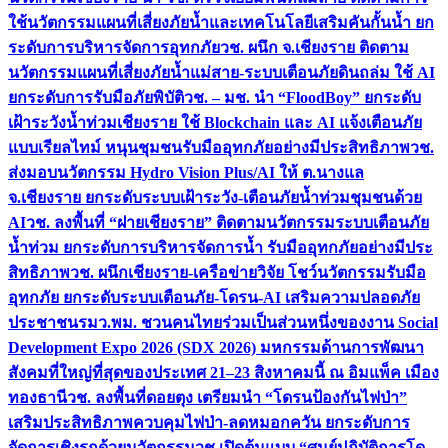
ใช้นวัตกรรมแผนที่เสี่ยงภัยน้ำและเทคโนโลยีเสริมคันกั้นน้ำ ยก
ระดับการบริหารจัดการอุทกภัย
วช. ผนึก จ.เชียงราย ติดตาม
นวัตกรรมแผนที่เสี่ยงภัยน้ำแม่สาย-ระบบเตือนภัยดินถล่ม ใช้ AI
ยกระดับการรับมือภัยพิบัติ
วช. – มช. นำ “FloodBoy” ยกระดับ
เฝ้าระวังน้ำท่วมเชียงราย ใช้ Blockchain และ AI แจ้งเตือนภัย
แบบเรียลไทม์ หนุนชุมชนรับมืออุทกภัยอย่างมีประสิทธิภาพ
วช.
ส่งมอบนวัตกรรม Hydro Vision Plus/AI ให้ ต.นางแล
จ.เชียงราย ยกระดับระบบเฝ้าระวัง-เตือนภัยน้ำท่วมชุมชนด้วย
AI
วช. ลงพื้นที่ “ฝายเชียงราย” ติดตามนวัตกรรมระบบเตือนภัย
น้ำท่วม ยกระดับการบริหารจัดการน้ำ รับมืออุทกภัยอย่างมีประ
สิทธิภาพ
วช. ผนึกเชียงราย-เครือข่ายวิจัย โชว์นวัตกรรมรับมือ
อุทกภัย ยกระดับระบบเตือนภัย-โดรน-AI เสริมความปลอดภัย
ประชาชน
รมว.พม. ชวนคนไทยร่วมเป็นส่วนหนึ่งของงาน Social
Development Expo 2026 (SDX 2026) มหกรรมด้านการพัฒนา
สังคมที่ใหญ่ที่สุดของประเทศ 21–23 สิงหาคมนี้ ณ อิมแพ็ค เมือง
ทองธานี
วช. ลงพื้นที่ดอยตุง เตรียมนำ “โดรนป้องกันไฟป่า”
เสริมประสิทธิภาพควบคุมไฟป่า-ลดหมอกควัน ยกระดับการ
จัดการเชิงรุกด้วยนวัตกรรม
วช.เปิดต้นแบบ “ศูนย์ปฏิบัติการโด