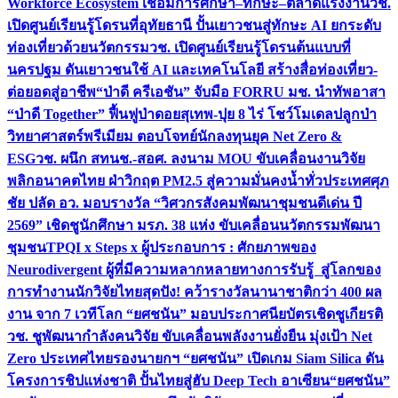
Workforce Ecosystem เชื่อมการศึกษา–ทักษะ–ตลาดแรงงาน
วช.
เปิดศูนย์เรียนรู้โดรนที่อุทัยธานี ปั้นเยาวชนสู่ทักษะ AI ยกระดับ
ท่องเที่ยวด้วยนวัตกรรม
วช. เปิดศูนย์เรียนรู้โดรนต้นแบบที่
นครปฐม ดันเยาวชนใช้ AI และเทคโนโลยี สร้างสื่อท่องเที่ยว-
ต่อยอดสู่อาชีพ
“ป่าดี ครีเอชัน” จับมือ FORRU มช. นำทัพอาสา
“ป่าดี Together” ฟื้นฟูป่าดอยสุเทพ-ปุย 8 ไร่ โชว์โมเดลปลูกป่า
วิทยาศาสตร์พรีเมียม ตอบโจทย์นักลงทุนยุค Net Zero &
ESG
วช. ผนึก สทนช.-สอศ. ลงนาม MOU ขับเคลื่อนงานวิจัย
พลิกอนาคตไทย ฝ่าวิกฤต PM2.5 สู่ความมั่นคงน้ำทั่วประเทศ
ศุภ
ชัย ปลัด อว. มอบรางวัล “วิศวกรสังคมพัฒนาชุมชนดีเด่น ปี
2569” เชิดชูนักศึกษา มรภ. 38 แห่ง ขับเคลื่อนนวัตกรรมพัฒนา
ชุมชน
TPQI x Steps x ผู้ประกอบการ : ศักยภาพของ
Neurodivergent ผู้ที่มีความหลากหลายทางการรับรู้ สู่โลกของ
การทำงาน
นักวิจัยไทยสุดปัง! คว้ารางวัลนานาชาติกว่า 400 ผล
งาน จาก 7 เวทีโลก “ยศชนัน” มอบประกาศนียบัตรเชิดชูเกียรติ
วช. ชูพัฒนากำลังคนวิจัย ขับเคลื่อนพลังงานยั่งยืน มุ่งเป้า Net
Zero ประเทศไทย
รองนายกฯ “ยศชนัน” เปิดเกม Siam Silica ดัน
โครงการชิปแห่งชาติ ปั้นไทยสู่ฮับ Deep Tech อาเซียน
“ยศชนัน”