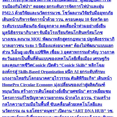
รนป้องกันไฟป่า” ดอยตุง ยกระดับการจัดการไฟป่าและฝุ่น
PM2.5 ด้วยวิจัยและนวัตกรรม
วช. โชว์ผลงานวิจัยรับมืออุทกภัย
เดินหน้าบริหารจัดการน้ำด้วย ววน. ครอบคลุม 10 จังหวัด ยก
ระดับระบบเตือนภัย-ข้อมูลกลาง ลดเสี่ยงน้ำท่วมอย่างยั่งยืน
มูลนิธิธรรมาภิบาลฯ จับมือโรงเรียนรัตนโกสินทร์สมโภช
บางเขน ลงนาม MOU พัฒนาหลักสูตรกฎหมาย ปลูกฝังธรรมาภิ
บาลเยาวชน ระยะ 5 ปี
เมืองแห่งอนาคต” ต้องไม่พัฒนาแบบแยก
ส่วน วีเอ็นยู เอเชีย แปซิฟิค เชื่อม 3 อุตสาหกรรมสำคัญ วางภาค
ตะวันออกเป็นพื้นที่ต้นแบบของเทคโนโลยีเพื่อเมือง เศรษฐกิจ
และคุณภาพชีวิต
Conicle เปิดตัว “Conicle Skills” พลิกโฉม
องค์กรสู่ Skills-Based Organization ผนึก AI ยกระดับทักษะ
แรงงานไทยรับโลกอนาคต
“อุไรวรรณ ตันติพิริยะกิจ” เดินหน้า
HomePro Circular Economy มุ่งเปลี่ยนของเก่าสู่ผลิตภัณฑ์
หมุนเวียน สร้างการเติบโตอย่างยั่งยืน
“ยศชนัน” ตรวจเยี่ยมชม
โครงการแก้ไขปัญหาความยากจน นำกลไก อววน. ร่วมสร้าง
กลไกความร่วมมือในพื้นที่ ขับเคลื่อนด้วยเทคโนโลยีและ
นวัตกรรม ณ จ.ยโสธร
“ดนุพร” เปิดงาน “ART DNA HUB” วช.