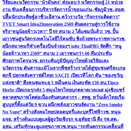
วิจัยและนวัตกรรม ‘น้ำมั่นคง’ ส่งมอบ 9 นวัตกรรมสู่ 21 หน่วย
งาน ขับเคลื่อนการบริหารจัดการน้ำขอนแก่น–ชัยภูมิ
วช.-สอศ.
ปลื้มนักประดิษฐ์อาชีวะอีสาน คว้ารางวัล “กิจกรรมติดดาว”
TVET Smart Idea2Innovation 2569 ดันผลงานสู่การใช้งาน
จริง
“หนูน้อยจ้าวเวหา” ปี 69 สนาม 2 ได้แชมป์แล้ว! วช. ปั้น
เยาวชนสู่นวัตกรเทคโนโลยีไร้คนขับ ชิงถ้วยพระราชทานฯ
วช.
ผนึกสมาคมกีฬาเครื่องบินจำลองฯ และ ThaiPBS จัดศึก “หนู
น้อยจ้าวเวหา 2569” สนาม 2 เยาวชนกว่า 60 ทีมประชัน
ศักยภาพโดรน
วช. ยกระดับภูมิปัญญาไทยด้วยวิจัยและ
นวัตกรรม ดันสารอะมิโนจากพืชสร้างรายได้สู่ชุมชนศรีสะเกษ
ศุภจี ปลุกพลังคราฟต์ไทย! SACIT เปิดเวทีโลก ดัน “ของขวัญ
แห่งชาติ” ดึงคนชมทะลุ 5 หมื่นคน เงินสะพัด 150 ลบ.
Tipco
Herbs เปิดเกมรุกส่ง 5 สมุนไพรไทยบุกตลาดเวลเนส มุ่งชิงแชร์
ตลาดสุขภาพโตต่อเนื่อง
ทันตบุคลากร – สพฐ. หวั่นเด็กไทยเริ่ม
สูบบุหรี่ตั้งแต่วัย 9 ขวบ ผนึกพลังเยาวชนจัดงาน “Zero Smoke
No Vape” สร้างสังคมไทยปลอดบุหรี่และบุหรี่ไฟฟ้า
วช. หนุน
มจธ. สร้างต้นแบบดูแลผู้สูงวัยเชิงรุก จ.อุทัยธานี ดึง รพ.สต.-
อสม. เสริมทักษะดูแลสุขภาพ
วช.หนุน “รถทันตกรรมเคลื่อนที่