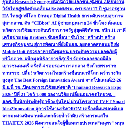
ชูพลัง Research Synergy ผนึกนักวิจัย-เอกชน-ชุมชน เปลี่ยนงาน
วิจัยไทยสู่พลังขับเคลื่อนประเทศ
สรพ. ครบรอบ 17 ปี ชูมาตรฐาน
HA ไทยสู่เวทีโลก ปักหมุด Digital Health ยกระดับระบบสุขภาพ
สู่สากล
วช. ดัน “CIBbot” AI ผู้ช่วยกฎหมาย 24 ชั่วโมง ต้นแบบ
นวัตกรรมวิจัยยกระดับบริการภาครัฐสู่ยุคดิจิทัล
วช. ผนึก 11 ภาคี
เครือข่าย Big Brothers ขับเคลื่อน “ชันโรง” สร้างป่า สร้าง
เศรษฐกิจชุมชน สู่การพัฒนาที่ยั่งยืน
อย. ลุยตลาดสดธนบุรี ส่ง
Mobile Unit ตรวจอาหารถึงชุมชน ยกระดับความปลอดภัยผู้
บริโภค
วช. ผนึกมูลนิธิอาจารย์สุกรีฯ จัดประลองยอดฝีมือ
เยาวชนดนตรี ครั้งที่ 4 รอบรองฯ ภาคกลาง ชิงถ้วยพระราช
ทานฯ
วช. ปลื้ม! นวัตกรรมไทยสร้างชื่อบนเวทีโลก คว้ารางวัล
สูงสุด The Best Foreign Innovation Award จากโปแลนด์
22-26
มิ.ย.นี้ วช.เปิดมหกรรมวิจัยแห่งชาติ ‘Thailand Research Expo
2026’ ปีที่ 21 โชว์ 1,000 ผลงานวิจัย เปลี่ยนอนาคตไทย
วช. –
สอศ. ปั้นนักประดิษฐ์อาชีวะรุ่นใหม่ ผ่านโครงการ TVET Smart
Idea2Innovation สู่การใช้งานจริง
OROM เครื่องดื่มแพลนต์เบส
จากมะม่วงหิมพานต์และกล้วยน้ำว้าดิบ สร้างกระแสใน
THAIFEX 2026 ดึงความสนใจผู้ซื้อหลายประเทศ
“ดนุพร” หนุน