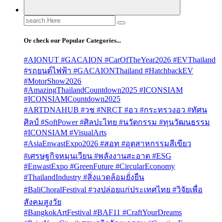
Search
for:
Or check our Popular Categories...
#AIONUT #GACAION #CarOfTheYear2026 #EVThailand
#รถยนต์ไฟฟ้า #GACAIONThailand #HatchbackEV
#MotorShow2026
#AmazingThailandCountdown2025 #ICONSIAM
#ICONSIAMCountdown2025
#ARTDNAHUB #วช #NRCT #อว #กระทรวงอว #ทัศน
ศิลป์ #SoftPower #ศิลปะไทย #นวัตกรรม #ทุนวัฒนธรรม
#ICONSIAM #VisualArts
#AsiaEnwastExpo2026 #สอท #อุตสาหกรรมสีเขียว
#เศรษฐกิจหมุนเวียน #พลังงานสะอาด #ESG
#EnwastExpo #GreenFuture #CircularEconomy
#ThailandIndustry #สิ่งแวดล้อมยั่งยืน
#BaliChoralFestival #วงปล่อยแก่ประเทศไทย #วิจัยเพื่อ
สังคมสูงวัย
#BangkokArtFestival #BAF11 #CraftYourDreams