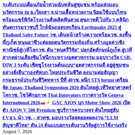
ระดับระบบเตือนภัยน้ำท่วมฉับพลันสู่ชุมชน พร้อมส่งมอบ
นวัตกรรม ณ อ.เวียงสา จ.น่าน
เสื้อหน่วยงาน นิยมใช้แบบไหน
พร้อมแชร์พิกัดโรงงานสั่งผลิต
ฟันสวย สุขภาพดี ไปกับ 5 คลินิก
ทันตกรรมราชบุรี ใกล้ฉัน
ถอดบทเรียน Earthquake 2025 สู่
Thailand Safer Future วช. เดินหน้าสร้างความพร้อม
วช. ลงพื้น
ที่ภูเก็ต หนุนอาชีวะต่อยอดนวัตกรรมท้องถิ่น สร้างมูลค่าเชิง
พาณิชย์สู่เวทีโลก
วช. ดัน “ดนตรีวิจัย” ปลุกอัตลักษณ์ภูเก็ต สู่เวที
สากลผ่านเสียงซิมโฟนี
กระทรวงอุตสาหกรรม มอบรางวัล CSR-
DIW 3 ระดับ เชิดชูโรงงานต้นแบบ“อุตสาหกรรมดี อยู่คู่ชุมชน
อย่างยั่งยืน”
กองทัพบก-ไทยประกันชีวิต ลงนามต่อสัญญา
กรมธรรม์ประกันชีวิตทหาร ปีที่ 40
วช. ผนึก STS forum เตรียม
จัด Japan–Thailand Symposium 2026 ดันไทยสู่เวทีวิทยาศาสตร์
โลก
วช. โชว์ศักยภาพ Thai Innovators กวาดรางวัล Geneva
International 2026
GAC AION บุก Motor Show 2026 เปิด
ตัว AION V 500 Premium ชูบริการครบวงจร ดันไทยสู่ฮับ
EV
อว. นำ วช. – สวทช. มอบรางวัลสุดยอดผลงาน “LLM
สัญชาติไทย” ดัน 24 ต้นแบบยกระดับงานวิจัยสู่การใช้งานจริง
August 7, 2026