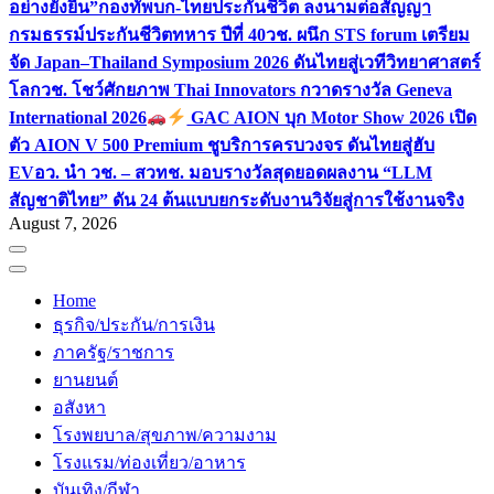
อย่างยั่งยืน”
กองทัพบก-ไทยประกันชีวิต ลงนามต่อสัญญา
กรมธรรม์ประกันชีวิตทหาร ปีที่ 40
วช. ผนึก STS forum เตรียม
จัด Japan–Thailand Symposium 2026 ดันไทยสู่เวทีวิทยาศาสตร์
โลก
วช. โชว์ศักยภาพ Thai Innovators กวาดรางวัล Geneva
International 2026
GAC AION บุก Motor Show 2026 เปิด
ตัว AION V 500 Premium ชูบริการครบวงจร ดันไทยสู่ฮับ
EV
อว. นำ วช. – สวทช. มอบรางวัลสุดยอดผลงาน “LLM
สัญชาติไทย” ดัน 24 ต้นแบบยกระดับงานวิจัยสู่การใช้งานจริง
August 7, 2026
Home
ธุรกิจ/ประกัน/การเงิน
ภาครัฐ/ราชการ
ยานยนต์
อสังหา
โรงพยบาล/สุขภาพ/ความงาม
โรงแรม/ท่องเที่ยว/อาหาร
บันเทิง/กีฬา