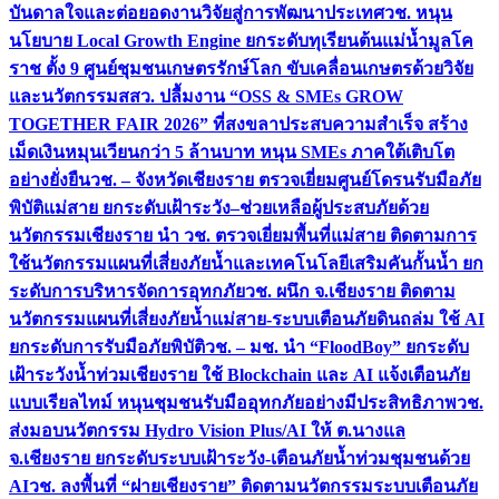
บันดาลใจและต่อยอดงานวิจัยสู่การพัฒนาประเทศ
วช. หนุน
นโยบาย Local Growth Engine ยกระดับทุเรียนต้นแม่น้ำมูลโค
ราช ตั้ง 9 ศูนย์ชุมชนเกษตรรักษ์โลก ขับเคลื่อนเกษตรด้วยวิจัย
และนวัตกรรม
สสว. ปลื้มงาน “OSS & SMEs GROW
TOGETHER FAIR 2026” ที่สงขลาประสบความสำเร็จ สร้าง
เม็ดเงินหมุนเวียนกว่า 5 ล้านบาท หนุน SMEs ภาคใต้เติบโต
อย่างยั่งยืน
วช. – จังหวัดเชียงราย ตรวจเยี่ยมศูนย์โดรนรับมือภัย
พิบัติแม่สาย ยกระดับเฝ้าระวัง–ช่วยเหลือผู้ประสบภัยด้วย
นวัตกรรม
เชียงราย นำ วช. ตรวจเยี่ยมพื้นที่แม่สาย ติดตามการ
ใช้นวัตกรรมแผนที่เสี่ยงภัยน้ำและเทคโนโลยีเสริมคันกั้นน้ำ ยก
ระดับการบริหารจัดการอุทกภัย
วช. ผนึก จ.เชียงราย ติดตาม
นวัตกรรมแผนที่เสี่ยงภัยน้ำแม่สาย-ระบบเตือนภัยดินถล่ม ใช้ AI
ยกระดับการรับมือภัยพิบัติ
วช. – มช. นำ “FloodBoy” ยกระดับ
เฝ้าระวังน้ำท่วมเชียงราย ใช้ Blockchain และ AI แจ้งเตือนภัย
แบบเรียลไทม์ หนุนชุมชนรับมืออุทกภัยอย่างมีประสิทธิภาพ
วช.
ส่งมอบนวัตกรรม Hydro Vision Plus/AI ให้ ต.นางแล
จ.เชียงราย ยกระดับระบบเฝ้าระวัง-เตือนภัยน้ำท่วมชุมชนด้วย
AI
วช. ลงพื้นที่ “ฝายเชียงราย” ติดตามนวัตกรรมระบบเตือนภัย