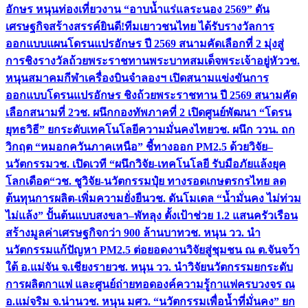
อักษร หนุนท่องเที่ยวงาน “อาบน้ำแร่แลระนอง 2569” ดัน
เศรษฐกิจสร้างสรรค์
ยินดี!ทีมเยาวชนไทย ได้รับรางวัลการ
ออกแบบแผนโดรนแปรอักษร ปี 2569 สนามคัดเลือกที่ 2 มุ่งสู่
การชิงรางวัลถ้วยพระราชทานพระบาทสมเด็จพระเจ้าอยู่หัว
วช.
หนุนสมาคมกีฬาเครื่องบินจำลองฯ เปิดสนามแข่งขันการ
ออกแบบโดรนแปรอักษร ชิงถ้วยพระราชทาน ปี 2569 สนามคัด
เลือกสนามที่ 2
วช. ผนึกกองทัพภาคที่ 2 เปิดศูนย์พัฒนา “โดรน
ยุทธวิธี” ยกระดับเทคโนโลยีความมั่นคงไทย
วช. ผนึก ววน. ถก
วิกฤต “หมอกควันภาคเหนือ” ชี้ทางออก PM2.5 ด้วยวิจัย–
นวัตกรรม
วช. เปิดเวที “ผนึกวิจัย-เทคโนโลยี รับมือภัยแล้งยุค
โลกเดือด“
วช. ชูวิจัย-นวัตกรรมปุ๋ย ทางรอดเกษตรกรไทย ลด
ต้นทุนการผลิต-เพิ่มความยั่งยืน
วช. ดันโมเดล “น้ำมั่นคง ไม่ท่วม
ไม่แล้ง” ปั้นต้นแบบสงขลา–พัทลุง ตั้งเป้าช่วย 1.2 แสนครัวเรือน
สร้างมูลค่าเศรษฐกิจกว่า 900 ล้านบาท
วช. หนุน วว. นำ
นวัตกรรมแก้ปัญหา PM2.5 ต่อยอดงานวิจัยสู่ชุมชน ณ ต.จันจว้า
ใต้ อ.แม่จัน จ.เชียงราย
วช. หนุน วว. นำวิจัยนวัตกรรมยกระดับ
การผลิตกาแฟ และศูนย์ถ่ายทอดองค์ความรู้กาแฟครบวงจร ณ
อ.แม่จริม จ.น่าน
วช. หนุน มศว. “นวัตกรรมเพื่อน้ำที่มั่นคง” ยก