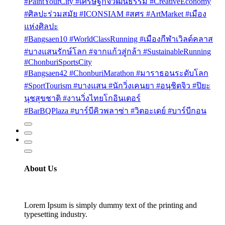
#PaintYourCity #เศรษฐกิจวัฒนธรรม #CreativeEconomy
#ศิลปะร่วมสมัย #ICONSIAM #สศร #ArtMarket #เมือง
แห่งศิลปะ
#Bangsaen10 #WorldClassRunning #เมืองกีฬาเวิลด์คลาส
#บางแสนรักษ์โลก #จากแก้วสู่กล้า #SustainableRunning
#ChonburiSportsCity
#Bangsaen42 #ChonburiMarathon #มาราธอนระดับโลก
#SportTourism #บางแสน #นักวิ่งเคนยา #อนุชิตจิว #ปิยะ
นุชสุขชาติ #งานวิ่งไทยโกอินเตอร์
#BarBQPlaza #บาร์บีคิวพลาซ่า #วิตอะเดย์ #บาร์บีกอน
About Us
Lorem Ipsum is simply dummy text of the printing and
typesetting industry.