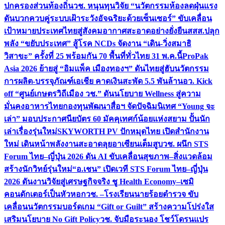
ปกครองส่วนท้องถิ่น
วช. หนุนทุนวิจัย “นวัตกรรมห้องลดฝุ่นแรง
ดันบวกควบคู่ระบบเฝ้าระวังอัจฉริยะด้วยเซ็นเซอร์” ขับเคลื่อน
เป้าหมายประเทศไทยสู่สังคมอากาศสะอาดอย่างยั่งยืน
สสส.ปลุก
พลัง “ขยับประเทศ” สู้โรค NCDs จัดงาน “เดิน-วิ่งสมาธิ
วิสาขะ” ครั้งที่ 25 พร้อมกัน 70 พื้นที่ทั่วไทย 31 พ.ค.นี้
ProPak
Asia 2026 ย้ายสู่ “อิมแพ็ค เมืองทองฯ” ดันไทยสู่ฮับนวัตกรรม
การผลิต-บรรจุภัณฑ์เอเชีย คาดเงินสะพัด 5.5 พันล้าน
อว. Kick
off “ศูนย์เกษตรวิถีเมือง วช.” ดันนโยบาย Wellness สู่ความ
มั่นคงอาหารไทย
กองทุนพัฒนาสื่อฯ จัดปัจฉิมนิเทศ “Young จะ
เล่า” มอบประกาศนียบัตร 60 มัคคุเทศก์น้อยแห่งสยาม ปั้นนัก
เล่าเรื่องรุ่นใหม่
SKYWORTH PV ปักหมุดไทย เปิดสำนักงาน
ใหม่ เดินหน้าพลังงานสะอาดลุยอาเซียนเต็มสูบ
วช. ผนึก STS
Forum ไทย–ญี่ปุ่น 2026 ดัน AI ขับเคลื่อนสุขภาพ–สิ่งแวดล้อม
สร้างนักวิทย์รุ่นใหม่
“อ.เชน” เปิดเวที STS Forum ไทย–ญี่ปุ่น
2026 ดันงานวิจัยสู่เศรษฐกิจจริง ชู Health Economy–เซมิ
คอนดักเตอร์เป็นหัวหอก
วช. –โรงเรียนนายร้อยตำรวจ ขับ
เคลื่อนนวัตกรรมบอร์ดเกม “Gift or Guilt” สร้างความโปร่งใส
เสริมนโยบาย No Gift Policy
วช. จับมือระนอง โชว์โดรนแปร