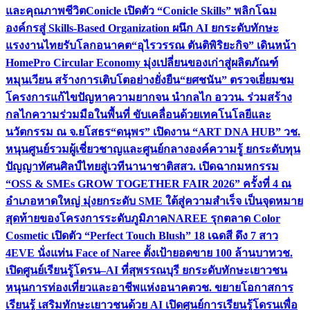
และคุณภาพชีวิต
Conicle เปิดตัว “Conicle Skills” พลิกโฉม
องค์กรสู่ Skills-Based Organization ผนึก AI ยกระดับทักษะ
แรงงานไทยรับโลกอนาคต
“อุไรวรรณ ตันติพิริยะกิจ” เดินหน้า
HomePro Circular Economy มุ่งเปลี่ยนของเก่าสู่ผลิตภัณฑ์
หมุนเวียน สร้างการเติบโตอย่างยั่งยืน
“ยศชนัน” ตรวจเยี่ยมชม
โครงการแก้ไขปัญหาความยากจน นำกลไก อววน. ร่วมสร้าง
กลไกความร่วมมือในพื้นที่ ขับเคลื่อนด้วยเทคโนโลยีและ
นวัตกรรม ณ จ.ยโสธร
“ดนุพร” เปิดงาน “ART DNA HUB” วช.
หนุนศูนย์รวมผู้เชี่ยวชาญและศูนย์กลางองค์ความรู้ ยกระดับทุน
ปัญญาทัศนศิลป์ไทยสู่เวทีนานาชาติ
สสว. เปิดฉากมหกรรม
“OSS & SMEs GROW TOGETHER FAIR 2026” ครั้งที่ 4 ณ
อำเภอหาดใหญ่ มุ่งยกระดับ SME ใต้สู่ความสำเร็จ เป็นจุดหมาย
สุดท้ายของโครงการระดับภูมิภาค
NAREE รุกตลาด Color
Cosmetic เปิดตัว “Perfect Touch Blush” 18 เฉดสี ดึง 7 สาว
4EVE นั่งแท่น Face of Naree ตั้งเป้ายอดขาย 100 ล้านบาท
วช.
เปิดศูนย์เรียนรู้โดรน–AI ที่สุพรรณบุรี ยกระดับทักษะเยาวชน
หนุนการท่องเที่ยวและอาชีพแห่งอนาคต
วช. ขยายโอกาสการ
เรียนรู้ เสริมทักษะเยาวชนด้วย AI เปิดศูนย์การเรียนรู้โดรนเพื่อ