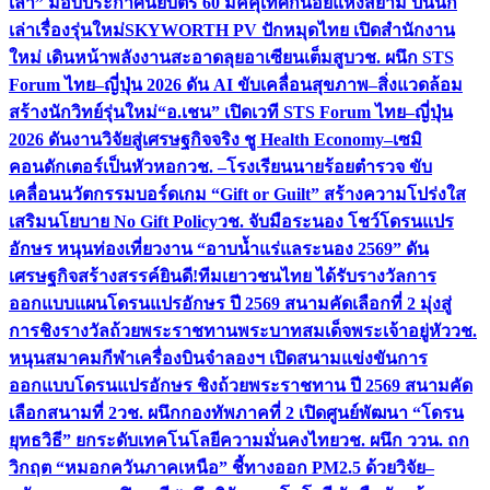
เล่า” มอบประกาศนียบัตร 60 มัคคุเทศก์น้อยแห่งสยาม ปั้นนัก
เล่าเรื่องรุ่นใหม่
SKYWORTH PV ปักหมุดไทย เปิดสำนักงาน
ใหม่ เดินหน้าพลังงานสะอาดลุยอาเซียนเต็มสูบ
วช. ผนึก STS
Forum ไทย–ญี่ปุ่น 2026 ดัน AI ขับเคลื่อนสุขภาพ–สิ่งแวดล้อม
สร้างนักวิทย์รุ่นใหม่
“อ.เชน” เปิดเวที STS Forum ไทย–ญี่ปุ่น
2026 ดันงานวิจัยสู่เศรษฐกิจจริง ชู Health Economy–เซมิ
คอนดักเตอร์เป็นหัวหอก
วช. –โรงเรียนนายร้อยตำรวจ ขับ
เคลื่อนนวัตกรรมบอร์ดเกม “Gift or Guilt” สร้างความโปร่งใส
เสริมนโยบาย No Gift Policy
วช. จับมือระนอง โชว์โดรนแปร
อักษร หนุนท่องเที่ยวงาน “อาบน้ำแร่แลระนอง 2569” ดัน
เศรษฐกิจสร้างสรรค์
ยินดี!ทีมเยาวชนไทย ได้รับรางวัลการ
ออกแบบแผนโดรนแปรอักษร ปี 2569 สนามคัดเลือกที่ 2 มุ่งสู่
การชิงรางวัลถ้วยพระราชทานพระบาทสมเด็จพระเจ้าอยู่หัว
วช.
หนุนสมาคมกีฬาเครื่องบินจำลองฯ เปิดสนามแข่งขันการ
ออกแบบโดรนแปรอักษร ชิงถ้วยพระราชทาน ปี 2569 สนามคัด
เลือกสนามที่ 2
วช. ผนึกกองทัพภาคที่ 2 เปิดศูนย์พัฒนา “โดรน
ยุทธวิธี” ยกระดับเทคโนโลยีความมั่นคงไทย
วช. ผนึก ววน. ถก
วิกฤต “หมอกควันภาคเหนือ” ชี้ทางออก PM2.5 ด้วยวิจัย–