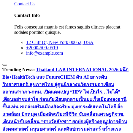
Contact Us
Contact Info
Felis consequat magnis est fames sagittis ultrices placerat
sodales porttitor quisque.
12 Cliff Dt, New York 00052, USA
+2000-509-0519
info@example.com
Trending News:
Thailand LAB INTERNATIONAL 2026 ผนึก
Bio+HealthTech และ FutureCHEM ดัน AI ยกระดับ
วิทยาศาสตร์-สุขภาพไทย สู่ศูนย์กลางนวัตกรรมอาเซียน
สถานเสาวภา-กทม. เปิดแคมเปญ “HPV ไม่เป็นไร…ไม่ได้”
เตือนอย่าชะล่าใจ ก่อนภัยเงียบลุกลามเป็นมะเร็ง
เมืองทองธานี
ขึ้นแท่น เขตส่งเสริมเมืองอัจฉริยะ มุ่งยกระดับเทคโนโลยี สิ่ง
แวดล้อม ปักหมุด เมืองอัจฉริยะมีชีวิต ขับเคลื่อนเศรษฐกิจ
วช.
เดินหน้าขับเคลื่อน “รางวัลธัชชา” ยกย่องผู้สร้างคุณูปการด้าน
สังคมศาสตร์ มนุษยศาสตร์ และศิลปกรรมศาสตร์ สร้างแรง