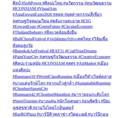
ศิลป์ #SoftPower #ศิลปะไทย #นวัตกรรม #ทุนวัฒนธรรม
#ICONSIAM #VisualArts
#AsiaEnwastExpo2026 #สอท #อุตสาหกรรมสีเขียว
#เศรษฐกิจหมุนเวียน #พลังงานสะอาด #ESG
#EnwastExpo #GreenFuture #CircularEconomy
#ThailandIndustry #สิ่งแวดล้อมยั่งยืน
#BaliChoralFestival #วงปล่อยแก่ประเทศไทย #วิจัยเพื่อ
สังคมสูงวัย
#BangkokArtFestival #BAF11 #CraftYourDreams
#PaintYourCity #เศรษฐกิจวัฒนธรรม #CreativeEconomy
#ศิลปะร่วมสมัย #ICONSIAM #สศร #ArtMarket #เมือง
แห่งศิลปะ
#Bangsaen10 #WorldClassRunning #เมืองกีฬาเวิลด์คลาส
#บางแสนรักษ์โลก #จากแก้วสู่กล้า #SustainableRunning
#ChonburiSportsCity
#Bangsaen42 #ChonburiMarathon #มาราธอนระดับโลก
#SportTourism #บางแสน #นักวิ่งเคนยา #อนุชิตจิว #ปิยะ
นุชสุขชาติ #งานวิ่งไทยโกอินเตอร์
#BarBQPlaza #บาร์บีคิวพลาซ่า #วิตอะเดย์ #บาร์บีกอน