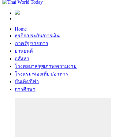
Home
ธุรกิจ/ประกัน/การเงิน
ภาครัฐ/ราชการ
ยานยนต์
อสังหา
โรงพยบาล/สุขภาพ/ความงาม
โรงแรม/ท่องเที่ยว/อาหาร
บันเทิง/กีฬา
การศึกษา