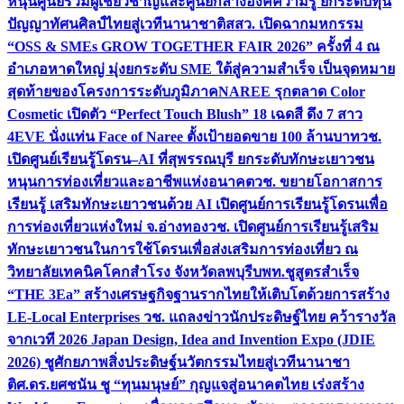
หนุนศูนย์รวมผู้เชี่ยวชาญและศูนย์กลางองค์ความรู้ ยกระดับทุน
ปัญญาทัศนศิลป์ไทยสู่เวทีนานาชาติ
สสว. เปิดฉากมหกรรม
“OSS & SMEs GROW TOGETHER FAIR 2026” ครั้งที่ 4 ณ
อำเภอหาดใหญ่ มุ่งยกระดับ SME ใต้สู่ความสำเร็จ เป็นจุดหมาย
สุดท้ายของโครงการระดับภูมิภาค
NAREE รุกตลาด Color
Cosmetic เปิดตัว “Perfect Touch Blush” 18 เฉดสี ดึง 7 สาว
4EVE นั่งแท่น Face of Naree ตั้งเป้ายอดขาย 100 ล้านบาท
วช.
เปิดศูนย์เรียนรู้โดรน–AI ที่สุพรรณบุรี ยกระดับทักษะเยาวชน
หนุนการท่องเที่ยวและอาชีพแห่งอนาคต
วช. ขยายโอกาสการ
เรียนรู้ เสริมทักษะเยาวชนด้วย AI เปิดศูนย์การเรียนรู้โดรนเพื่อ
การท่องเที่ยวแห่งใหม่ จ.อ่างทอง
วช. เปิดศูนย์การเรียนรู้เสริม
ทักษะเยาวชนในการใช้โดรนเพื่อส่งเสริมการท่องเที่ยว ณ
วิทยาลัยเทคนิคโคกสำโรง จังหวัดลพบุรี
บพท.ชูสูตรสำเร็จ
“THE 3Ea” สร้างเศรษฐกิจฐานรากไทยให้เติบโตด้วยการสร้าง
LE-Local Enterprises
วช. แถลงข่าวนักประดิษฐ์ไทย คว้ารางวัล
จากเวที 2026 Japan Design, Idea and Invention Expo (JDIE
2026) ชูศักยภาพสิ่งประดิษฐ์นวัตกรรมไทยสู่เวทีนานาชา
ติ
ศ.ดร.ยศชนัน ชู “ทุนมนุษย์” กุญแจสู่อนาคตไทย เร่งสร้าง