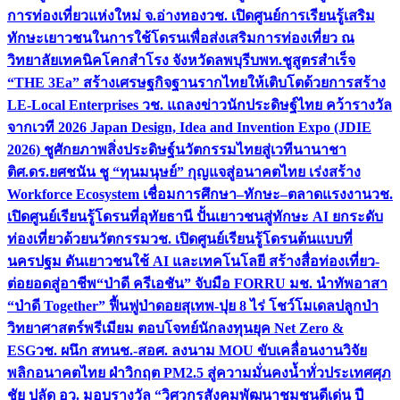
การท่องเที่ยวแห่งใหม่ จ.อ่างทอง
วช. เปิดศูนย์การเรียนรู้เสริม
ทักษะเยาวชนในการใช้โดรนเพื่อส่งเสริมการท่องเที่ยว ณ
วิทยาลัยเทคนิคโคกสำโรง จังหวัดลพบุรี
บพท.ชูสูตรสำเร็จ
“THE 3Ea” สร้างเศรษฐกิจฐานรากไทยให้เติบโตด้วยการสร้าง
LE-Local Enterprises
วช. แถลงข่าวนักประดิษฐ์ไทย คว้ารางวัล
จากเวที 2026 Japan Design, Idea and Invention Expo (JDIE
2026) ชูศักยภาพสิ่งประดิษฐ์นวัตกรรมไทยสู่เวทีนานาชา
ติ
ศ.ดร.ยศชนัน ชู “ทุนมนุษย์” กุญแจสู่อนาคตไทย เร่งสร้าง
Workforce Ecosystem เชื่อมการศึกษา–ทักษะ–ตลาดแรงงาน
วช.
เปิดศูนย์เรียนรู้โดรนที่อุทัยธานี ปั้นเยาวชนสู่ทักษะ AI ยกระดับ
ท่องเที่ยวด้วยนวัตกรรม
วช. เปิดศูนย์เรียนรู้โดรนต้นแบบที่
นครปฐม ดันเยาวชนใช้ AI และเทคโนโลยี สร้างสื่อท่องเที่ยว-
ต่อยอดสู่อาชีพ
“ป่าดี ครีเอชัน” จับมือ FORRU มช. นำทัพอาสา
“ป่าดี Together” ฟื้นฟูป่าดอยสุเทพ-ปุย 8 ไร่ โชว์โมเดลปลูกป่า
วิทยาศาสตร์พรีเมียม ตอบโจทย์นักลงทุนยุค Net Zero &
ESG
วช. ผนึก สทนช.-สอศ. ลงนาม MOU ขับเคลื่อนงานวิจัย
พลิกอนาคตไทย ฝ่าวิกฤต PM2.5 สู่ความมั่นคงน้ำทั่วประเทศ
ศุภ
ชัย ปลัด อว. มอบรางวัล “วิศวกรสังคมพัฒนาชุมชนดีเด่น ปี