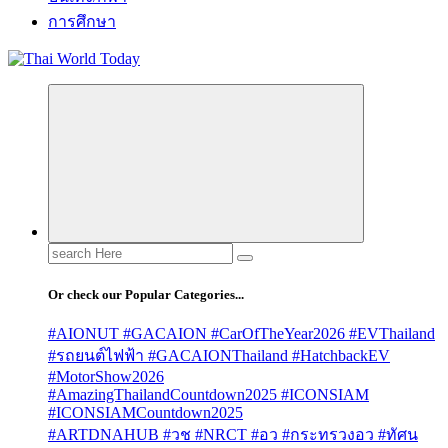
การศึกษา
Search
for:
Or check our Popular Categories...
#AIONUT #GACAION #CarOfTheYear2026 #EVThailand
#รถยนต์ไฟฟ้า #GACAIONThailand #HatchbackEV
#MotorShow2026
#AmazingThailandCountdown2025 #ICONSIAM
#ICONSIAMCountdown2025
#ARTDNAHUB #วช #NRCT #อว #กระทรวงอว #ทัศน