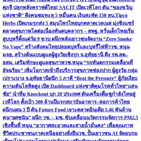
ศุภจี ปลุกพลังคราฟต์ไทย! SACIT เปิดเวทีโลก ดัน “ของขวัญ
แห่งชาติ” ดึงคนชมทะลุ 5 หมื่นคน เงินสะพัด 150 ลบ.
Tipco
Herbs เปิดเกมรุกส่ง 5 สมุนไพรไทยบุกตลาดเวลเนส มุ่งชิงแชร์
ตลาดสุขภาพโตต่อเนื่อง
ทันตบุคลากร – สพฐ. หวั่นเด็กไทยเริ่ม
สูบบุหรี่ตั้งแต่วัย 9 ขวบ ผนึกพลังเยาวชนจัดงาน “Zero Smoke
No Vape” สร้างสังคมไทยปลอดบุหรี่และบุหรี่ไฟฟ้า
วช. หนุน
มจธ. สร้างต้นแบบดูแลผู้สูงวัยเชิงรุก จ.อุทัยธานี ดึง รพ.สต.-
อสม. เสริมทักษะดูแลสุขภาพ
วช.หนุน “รถทันตกรรมเคลื่อนที่
อัจฉริยะ” เพิ่มโอกาสเข้าถึงบริการสุขภาพช่องปาก ผู้สูงวัย-กลุ่ม
เปราะบาง จ.อุทัยธานี
ผนึก 5 ภาคี “Beat the Pressure” สู้ภัยเงียบ
ความดันโลหิตสูง เปิด Dashboard แห่งชาติคุมโรคทั่วไทย
“แสน
ชัย” นำทีม Knockout บุก 20 ประเทศ ดันเครื่องดื่มชูกำลังไทยสู่
เวทีโลก ตั้งเป้า 500 ล้านปีแรก
สถาบันอาหาร–หอการค้าไทย
ผนึกแผน 3 ปี ดัน Future Food เจาะตลาดอินเดีย 1.46 พันล้าน
คน
“ยศชนัน” ผนึก วช. – มช. ขับเคลื่อนนวัตกรรมจัดการ PM2.5
เชิงพื้นที่ หนุน “อากาศสะอาดและสายน้ำมั่นคง” เพื่อคุณภาพ
ชีวิตประชาชนภาคเหนืออย่างยั่งยืน
วช. ปั้นเยาวชน AI จัดอบรม