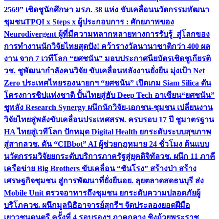
2569” เชิดชูนักศึกษา มรภ. 38 แห่ง ขับเคลื่อนนวัตกรรมพัฒนา
ชุมชน
TPQI x Steps x ผู้ประกอบการ : ศักยภาพของ
Neurodivergent ผู้ที่มีความหลากหลายทางการรับรู้ สู่โลกของ
การทำงาน
นักวิจัยไทยสุดปัง! คว้ารางวัลนานาชาติกว่า 400 ผล
งาน จาก 7 เวทีโลก “ยศชนัน” มอบประกาศนียบัตรเชิดชูเกียรติ
วช. ชูพัฒนากำลังคนวิจัย ขับเคลื่อนพลังงานยั่งยืน มุ่งเป้า Net
Zero ประเทศไทย
รองนายกฯ “ยศชนัน” เปิดเกม Siam Silica ดัน
โครงการชิปแห่งชาติ ปั้นไทยสู่ฮับ Deep Tech อาเซียน
“ยศชนัน”
ชูพลัง Research Synergy ผนึกนักวิจัย-เอกชน-ชุมชน เปลี่ยนงาน
วิจัยไทยสู่พลังขับเคลื่อนประเทศ
สรพ. ครบรอบ 17 ปี ชูมาตรฐาน
HA ไทยสู่เวทีโลก ปักหมุด Digital Health ยกระดับระบบสุขภาพ
สู่สากล
วช. ดัน “CIBbot” AI ผู้ช่วยกฎหมาย 24 ชั่วโมง ต้นแบบ
นวัตกรรมวิจัยยกระดับบริการภาครัฐสู่ยุคดิจิทัล
วช. ผนึก 11 ภาคี
เครือข่าย Big Brothers ขับเคลื่อน “ชันโรง” สร้างป่า สร้าง
เศรษฐกิจชุมชน สู่การพัฒนาที่ยั่งยืน
อย. ลุยตลาดสดธนบุรี ส่ง
Mobile Unit ตรวจอาหารถึงชุมชน ยกระดับความปลอดภัยผู้
บริโภค
วช. ผนึกมูลนิธิอาจารย์สุกรีฯ จัดประลองยอดฝีมือ
เยาวชนดนตรี ครั้งที่ 4 รอบรองฯ ภาคกลาง ชิงถ้วยพระราช