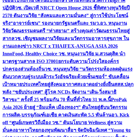
เขียนโปรแกรมโดรนแปรอักษร เสริมทักษะนวัตกรรมสู่ภาค
ปฏิบัติ
วช. เปิดเวที NRCT Open House 2026 ชี้ทิศทางทุนวิจัยปี
2570 ดันงานวิจัย “สังคมและความมั่นคง” สู่การใช้ประโยชน์
จริง
“อาจารย์เชน” รองนายกรัฐมนตรีและ รมว.อว. หนุนงาน
วิจัยวัฒนธรรมดนตรี “ท่าสยาม” สร้างคุณค่าวัฒนธรรมไทยสู่
สากล
วช. เชิญชมผลงานวิจัยและนวัตกรรมอาหารสุขภาพ ใน
งานแถลงข่าว NRCT x THAIFEX-ANUGA ASIA 2026
InnoFood, Healthy Choice
วช. หนุนงานวิจัย ม.สวนดุสิต นำ
มาตรฐานสากล ISO 37001ยกระดับความโปร่งใสองค์กร
ปกครองส่วนท้องถิ่น
วช. หนุนทุนวิจัย “นวัตกรรมห้องลดฝุ่นแรง
ดันบวกควบคู่ระบบเฝ้าระวังอัจฉริยะด้วยเซ็นเซอร์” ขับเคลื่อน
เป้าหมายประเทศไทยสู่สังคมอากาศสะอาดอย่างยั่งยืน
สสส.ปลุก
พลัง “ขยับประเทศ” สู้โรค NCDs จัดงาน “เดิน-วิ่งสมาธิ
วิสาขะ” ครั้งที่ 25 พร้อมกัน 70 พื้นที่ทั่วไทย 31 พ.ค.นี้
ProPak
Asia 2026 ย้ายสู่ “อิมแพ็ค เมืองทองฯ” ดันไทยสู่ฮับนวัตกรรม
การผลิต-บรรจุภัณฑ์เอเชีย คาดเงินสะพัด 5.5 พันล้าน
อว. Kick
off “ศูนย์เกษตรวิถีเมือง วช.” ดันนโยบาย Wellness สู่ความ
มั่นคงอาหารไทย
กองทุนพัฒนาสื่อฯ จัดปัจฉิมนิเทศ “Young จะ