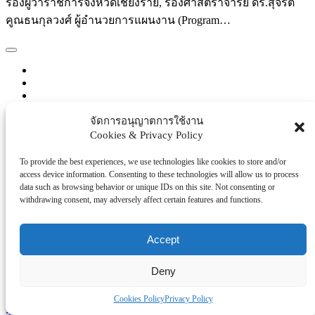
รองผู้ว่าราชการจังหวัดเชียงราย, รองศาสตราจารย์ ดร.สุจริต
คูณธนกุลวงศ์ ผู้อำนวยการแผนงาน (Program…
จัดการอนุญาตการใช้งาน
Cookies & Privacy Policy
To provide the best experiences, we use technologies like cookies to store and/or
Continue reading
access device information. Consenting to these technologies will allow us to process
data such as browsing behavior or unique IDs on this site. Not consenting or
withdrawing consent, may adversely affect certain features and functions.
Accept
admin
ภาครัฐ/ราชการ
Deny
August 2, 2026
43 views
Cookies Policy
Privacy Policy
วช. ผนึก จ.เชียงราย ติดตามนวัตกรรมแผนที่เสี่ยงภัยน้ำแม่สาย-ระบบเตือนภัย