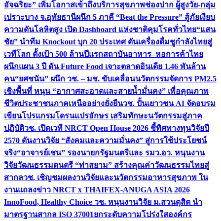
อัจฉริยะ” เพิ่มโอกาสเข้าถึงบริการสุขภาพช่องปาก ผู้สูงวัย-กลุ่ม
เปราะบาง จ.อุทัยธานี
ผนึก 5 ภาคี “Beat the Pressure” สู้ภัยเงียบ
ความดันโลหิตสูง เปิด Dashboard แห่งชาติคุมโรคทั่วไทย
“แสน
ชัย” นำทีม Knockout บุก 20 ประเทศ ดันเครื่องดื่มชูกำลังไทยสู่
เวทีโลก ตั้งเป้า 500 ล้านปีแรก
สถาบันอาหาร–หอการค้าไทย
ผนึกแผน 3 ปี ดัน Future Food เจาะตลาดอินเดีย 1.46 พันล้าน
คน
“ยศชนัน” ผนึก วช. – มช. ขับเคลื่อนนวัตกรรมจัดการ PM2.5
เชิงพื้นที่ หนุน “อากาศสะอาดและสายน้ำมั่นคง” เพื่อคุณภาพ
ชีวิตประชาชนภาคเหนืออย่างยั่งยืน
วช. ปั้นเยาวชน AI จัดอบรม
เขียนโปรแกรมโดรนแปรอักษร เสริมทักษะนวัตกรรมสู่ภาค
ปฏิบัติ
วช. เปิดเวที NRCT Open House 2026 ชี้ทิศทางทุนวิจัยปี
2570 ดันงานวิจัย “สังคมและความมั่นคง” สู่การใช้ประโยชน์
จริง
“อาจารย์เชน” รองนายกรัฐมนตรีและ รมว.อว. หนุนงาน
วิจัยวัฒนธรรมดนตรี “ท่าสยาม” สร้างคุณค่าวัฒนธรรมไทยสู่
สากล
วช. เชิญชมผลงานวิจัยและนวัตกรรมอาหารสุขภาพ ใน
งานแถลงข่าว NRCT x THAIFEX-ANUGA ASIA 2026
InnoFood, Healthy Choice
วช. หนุนงานวิจัย ม.สวนดุสิต นำ
มาตรฐานสากล ISO 37001ยกระดับความโปร่งใสองค์กร