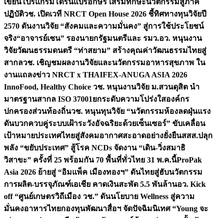
เขียนโปรแกรมโดรนแปรอักษร เสริมทักษะนวัตกรรมสู่ภาค
ปฏิบัติ
วช. เปิดเวที NRCT Open House 2026 ชี้ทิศทางทุนวิจัยปี
2570 ดันงานวิจัย “สังคมและความมั่นคง” สู่การใช้ประโยชน์
จริง
“อาจารย์เชน” รองนายกรัฐมนตรีและ รมว.อว. หนุนงาน
วิจัยวัฒนธรรมดนตรี “ท่าสยาม” สร้างคุณค่าวัฒนธรรมไทยสู่
สากล
วช. เชิญชมผลงานวิจัยและนวัตกรรมอาหารสุขภาพ ใน
งานแถลงข่าว NRCT x THAIFEX-ANUGA ASIA 2026
InnoFood, Healthy Choice
วช. หนุนงานวิจัย ม.สวนดุสิต นำ
มาตรฐานสากล ISO 37001ยกระดับความโปร่งใสองค์กร
ปกครองส่วนท้องถิ่น
วช. หนุนทุนวิจัย “นวัตกรรมห้องลดฝุ่นแรง
ดันบวกควบคู่ระบบเฝ้าระวังอัจฉริยะด้วยเซ็นเซอร์” ขับเคลื่อน
เป้าหมายประเทศไทยสู่สังคมอากาศสะอาดอย่างยั่งยืน
สสส.ปลุก
พลัง “ขยับประเทศ” สู้โรค NCDs จัดงาน “เดิน-วิ่งสมาธิ
วิสาขะ” ครั้งที่ 25 พร้อมกัน 70 พื้นที่ทั่วไทย 31 พ.ค.นี้
ProPak
Asia 2026 ย้ายสู่ “อิมแพ็ค เมืองทองฯ” ดันไทยสู่ฮับนวัตกรรม
การผลิต-บรรจุภัณฑ์เอเชีย คาดเงินสะพัด 5.5 พันล้าน
อว. Kick
off “ศูนย์เกษตรวิถีเมือง วช.” ดันนโยบาย Wellness สู่ความ
มั่นคงอาหารไทย
กองทุนพัฒนาสื่อฯ จัดปัจฉิมนิเทศ “Young จะ