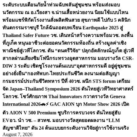
ระดับระบบเตือนภัยน้ำท่วมฉับพลันสู่ชุมชน พร้อมส่งมอบ
นวัตกรรม ณ อ.เวียงสา จ.น่าน
เสื้อหน่วยงาน นิยมใช้แบบไหน
พร้อมแชร์พิกัดโรงงานสั่งผลิต
ฟันสวย สุขภาพดี ไปกับ 5 คลินิก
ทันตกรรมราชบุรี ใกล้ฉัน
ถอดบทเรียน Earthquake 2025 สู่
Thailand Safer Future วช. เดินหน้าสร้างความพร้อม
วช. ลงพื้น
ที่ภูเก็ต หนุนอาชีวะต่อยอดนวัตกรรมท้องถิ่น สร้างมูลค่าเชิง
พาณิชย์สู่เวทีโลก
วช. ดัน “ดนตรีวิจัย” ปลุกอัตลักษณ์ภูเก็ต สู่เวที
สากลผ่านเสียงซิมโฟนี
กระทรวงอุตสาหกรรม มอบรางวัล CSR-
DIW 3 ระดับ เชิดชูโรงงานต้นแบบ“อุตสาหกรรมดี อยู่คู่ชุมชน
อย่างยั่งยืน”
กองทัพบก-ไทยประกันชีวิต ลงนามต่อสัญญา
กรมธรรม์ประกันชีวิตทหาร ปีที่ 40
วช. ผนึก STS forum เตรียม
จัด Japan–Thailand Symposium 2026 ดันไทยสู่เวทีวิทยาศาสตร์
โลก
วช. โชว์ศักยภาพ Thai Innovators กวาดรางวัล Geneva
International 2026
🚗⚡️ GAC AION บุก Motor Show 2026 เปิด
ตัว AION V 500 Premium ชูบริการครบวงจร ดันไทยสู่ฮับ
EV
อว. นำ วช. – สวทช. มอบรางวัลสุดยอดผลงาน “LLM
สัญชาติไทย” ดัน 24 ต้นแบบยกระดับงานวิจัยสู่การใช้งานจริง
August 7, 2026