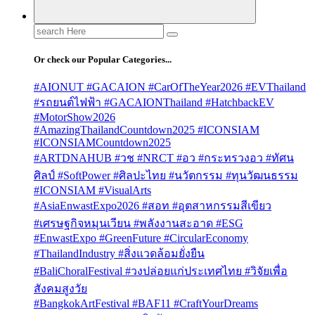
Search
for:
Or check our Popular Categories...
#AIONUT #GACAION #CarOfTheYear2026 #EVThailand
#รถยนต์ไฟฟ้า #GACAIONThailand #HatchbackEV
#MotorShow2026
#AmazingThailandCountdown2025 #ICONSIAM
#ICONSIAMCountdown2025
#ARTDNAHUB #วช #NRCT #อว #กระทรวงอว #ทัศน
ศิลป์ #SoftPower #ศิลปะไทย #นวัตกรรม #ทุนวัฒนธรรม
#ICONSIAM #VisualArts
#AsiaEnwastExpo2026 #สอท #อุตสาหกรรมสีเขียว
#เศรษฐกิจหมุนเวียน #พลังงานสะอาด #ESG
#EnwastExpo #GreenFuture #CircularEconomy
#ThailandIndustry #สิ่งแวดล้อมยั่งยืน
#BaliChoralFestival #วงปล่อยแก่ประเทศไทย #วิจัยเพื่อ
สังคมสูงวัย
#BangkokArtFestival #BAF11 #CraftYourDreams