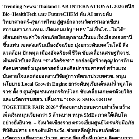
Skip
Trending News:
Thailand LAB INTERNATIONAL 2026 ผนึก
to
Bio+HealthTech และ FutureCHEM ดัน AI ยกระดับ
content
วิทยาศาสตร์-สุขภาพไทย สู่ศูนย์กลางนวัตกรรมอาเซียน
สถานเสาวภา-กทม. เปิดแคมเปญ “HPV ไม่เป็นไร…ไม่ได้”
เตือนอย่าชะล่าใจ ก่อนภัยเงียบลุกลามเป็นมะเร็ง
เมืองทองธานี
ขึ้นแท่น เขตส่งเสริมเมืองอัจฉริยะ มุ่งยกระดับเทคโนโลยี สิ่ง
แวดล้อม ปักหมุด เมืองอัจฉริยะมีชีวิต ขับเคลื่อนเศรษฐกิจ
วช.
เดินหน้าขับเคลื่อน “รางวัลธัชชา” ยกย่องผู้สร้างคุณูปการด้าน
สังคมศาสตร์ มนุษยศาสตร์ และศิลปกรรมศาสตร์ สร้างแรง
บันดาลใจและต่อยอดงานวิจัยสู่การพัฒนาประเทศ
วช. หนุน
นโยบาย Local Growth Engine ยกระดับทุเรียนต้นแม่น้ำมูลโค
ราช ตั้ง 9 ศูนย์ชุมชนเกษตรรักษ์โลก ขับเคลื่อนเกษตรด้วยวิจัย
และนวัตกรรม
สสว. ปลื้มงาน “OSS & SMEs GROW
TOGETHER FAIR 2026” ที่สงขลาประสบความสำเร็จ สร้าง
เม็ดเงินหมุนเวียนกว่า 5 ล้านบาท หนุน SMEs ภาคใต้เติบโต
อย่างยั่งยืน
วช. – จังหวัดเชียงราย ตรวจเยี่ยมศูนย์โดรนรับมือภัย
พิบัติแม่สาย ยกระดับเฝ้าระวัง–ช่วยเหลือผู้ประสบภัยด้วย
นวัตกรรม
เชียงราย นำ วช. ตรวจเยี่ยมพื้นที่แม่สาย ติดตามการ