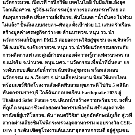
นวัตกรรม
วช. เปิดเวที “ผนึกวิจัย-เทคโนโลยี รับมือภัยแล้งยุค
โลกเดือด“
วช. ชูวิจัย-นวัตกรรมปุ๋ย ทางรอดเกษตรกรไทย ลด
ต้นทุนการผลิต-เพิ่มความยั่งยืน
วช. ดันโมเดล “น้ำมั่นคง ไม่ท่วม
ไม่แล้ง” ปั้นต้นแบบสงขลา–พัทลุง ตั้งเป้าช่วย 1.2 แสนครัวเรือน
สร้างมูลค่าเศรษฐกิจกว่า 900 ล้านบาท
วช. หนุน วว. นำ
นวัตกรรมแก้ปัญหา PM2.5 ต่อยอดงานวิจัยสู่ชุมชน ณ ต.จันจว้า
ใต้ อ.แม่จัน จ.เชียงราย
วช. หนุน วว. นำวิจัยนวัตกรรมยกระดับ
การผลิตกาแฟ และศูนย์ถ่ายทอดองค์ความรู้กาแฟครบวงจร ณ
อ.แม่จริม จ.น่าน
วช. หนุน มศว. “นวัตกรรมเพื่อน้ำที่มั่นคง” ยก
ระดับระบบเตือนภัยน้ำท่วมฉับพลันสู่ชุมชน พร้อมส่งมอบ
นวัตกรรม ณ อ.เวียงสา จ.น่าน
เสื้อหน่วยงาน นิยมใช้แบบไหน
พร้อมแชร์พิกัดโรงงานสั่งผลิต
ฟันสวย สุขภาพดี ไปกับ 5 คลินิก
ทันตกรรมราชบุรี ใกล้ฉัน
ถอดบทเรียน Earthquake 2025 สู่
Thailand Safer Future วช. เดินหน้าสร้างความพร้อม
วช. ลงพื้น
ที่ภูเก็ต หนุนอาชีวะต่อยอดนวัตกรรมท้องถิ่น สร้างมูลค่าเชิง
พาณิชย์สู่เวทีโลก
วช. ดัน “ดนตรีวิจัย” ปลุกอัตลักษณ์ภูเก็ต สู่เวที
สากลผ่านเสียงซิมโฟนี
กระทรวงอุตสาหกรรม มอบรางวัล CSR-
DIW 3 ระดับ เชิดชูโรงงานต้นแบบ“อุตสาหกรรมดี อยู่คู่ชุมชน