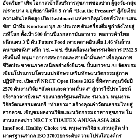
อัจฉริยะ” เพิ่มโอกาสเข้าถึงบริการสุขภาพช่องปาก ผู้สูงวัย-กลุ่ม
เปราะบาง จ.อุทัยธานี
ผนึก 5 ภาคี “Beat the Pressure” สู้ภัยเงียบ
ความดันโลหิตสูง เปิด Dashboard แห่งชาติคุมโรคทั่วไทย
“แสน
ชัย” นำทีม Knockout บุก 20 ประเทศ ดันเครื่องดื่มชูกำลังไทยสู่
เวทีโลก ตั้งเป้า 500 ล้านปีแรก
สถาบันอาหาร–หอการค้าไทย
ผนึกแผน 3 ปี ดัน Future Food เจาะตลาดอินเดีย 1.46 พันล้าน
คน
“ยศชนัน” ผนึก วช. – มช. ขับเคลื่อนนวัตกรรมจัดการ PM2.5
เชิงพื้นที่ หนุน “อากาศสะอาดและสายน้ำมั่นคง” เพื่อคุณภาพ
ชีวิตประชาชนภาคเหนืออย่างยั่งยืน
วช. ปั้นเยาวชน AI จัดอบรม
เขียนโปรแกรมโดรนแปรอักษร เสริมทักษะนวัตกรรมสู่ภาค
ปฏิบัติ
วช. เปิดเวที NRCT Open House 2026 ชี้ทิศทางทุนวิจัยปี
2570 ดันงานวิจัย “สังคมและความมั่นคง” สู่การใช้ประโยชน์
จริง
“อาจารย์เชน” รองนายกรัฐมนตรีและ รมว.อว. หนุนงาน
วิจัยวัฒนธรรมดนตรี “ท่าสยาม” สร้างคุณค่าวัฒนธรรมไทยสู่
สากล
วช. เชิญชมผลงานวิจัยและนวัตกรรมอาหารสุขภาพ ใน
งานแถลงข่าว NRCT x THAIFEX-ANUGA ASIA 2026
InnoFood, Healthy Choice
วช. หนุนงานวิจัย ม.สวนดุสิต นำ
มาตรฐานสากล ISO 37001ยกระดับความโปร่งใสองค์กร