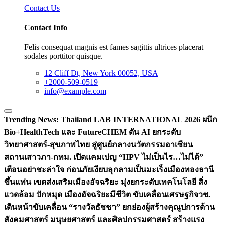
Contact Us
Contact Info
Felis consequat magnis est fames sagittis ultrices placerat
sodales porttitor quisque.
12 Cliff Dt, New York 00052, USA
+2000-509-0519
info@example.com
Trending News:
Thailand LAB INTERNATIONAL 2026 ผนึก
Bio+HealthTech และ FutureCHEM ดัน AI ยกระดับ
วิทยาศาสตร์-สุขภาพไทย สู่ศูนย์กลางนวัตกรรมอาเซียน
สถานเสาวภา-กทม. เปิดแคมเปญ “HPV ไม่เป็นไร…ไม่ได้”
เตือนอย่าชะล่าใจ ก่อนภัยเงียบลุกลามเป็นมะเร็ง
เมืองทองธานี
ขึ้นแท่น เขตส่งเสริมเมืองอัจฉริยะ มุ่งยกระดับเทคโนโลยี สิ่ง
แวดล้อม ปักหมุด เมืองอัจฉริยะมีชีวิต ขับเคลื่อนเศรษฐกิจ
วช.
เดินหน้าขับเคลื่อน “รางวัลธัชชา” ยกย่องผู้สร้างคุณูปการด้าน
สังคมศาสตร์ มนุษยศาสตร์ และศิลปกรรมศาสตร์ สร้างแรง