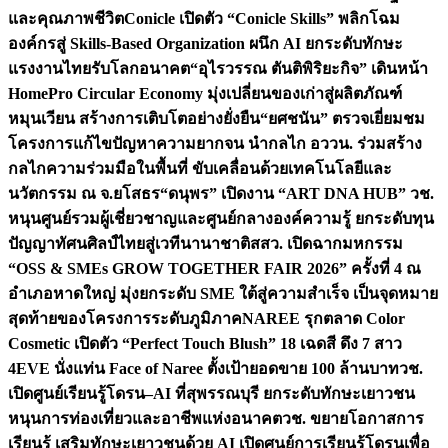
และคุณภาพชีวิต
Conicle เปิดตัว “Conicle Skills” พลิกโฉม
องค์กรสู่ Skills-Based Organization ผนึก AI ยกระดับทักษะ
แรงงานไทยรับโลกอนาคต
“อุไรวรรณ ตันติพิริยะกิจ” เดินหน้า
HomePro Circular Economy มุ่งเปลี่ยนของเก่าสู่ผลิตภัณฑ์
หมุนเวียน สร้างการเติบโตอย่างยั่งยืน
“ยศชนัน” ตรวจเยี่ยมชม
โครงการแก้ไขปัญหาความยากจน นำกลไก อววน. ร่วมสร้าง
กลไกความร่วมมือในพื้นที่ ขับเคลื่อนด้วยเทคโนโลยีและ
นวัตกรรม ณ จ.ยโสธร
“ดนุพร” เปิดงาน “ART DNA HUB” วช.
หนุนศูนย์รวมผู้เชี่ยวชาญและศูนย์กลางองค์ความรู้ ยกระดับทุน
ปัญญาทัศนศิลป์ไทยสู่เวทีนานาชาติ
สสว. เปิดฉากมหกรรม
“OSS & SMEs GROW TOGETHER FAIR 2026” ครั้งที่ 4 ณ
อำเภอหาดใหญ่ มุ่งยกระดับ SME ใต้สู่ความสำเร็จ เป็นจุดหมาย
สุดท้ายของโครงการระดับภูมิภาค
NAREE รุกตลาด Color
Cosmetic เปิดตัว “Perfect Touch Blush” 18 เฉดสี ดึง 7 สาว
4EVE นั่งแท่น Face of Naree ตั้งเป้ายอดขาย 100 ล้านบาท
วช.
เปิดศูนย์เรียนรู้โดรน–AI ที่สุพรรณบุรี ยกระดับทักษะเยาวชน
หนุนการท่องเที่ยวและอาชีพแห่งอนาคต
วช. ขยายโอกาสการ
เรียนรู้ เสริมทักษะเยาวชนด้วย AI เปิดศูนย์การเรียนรู้โดรนเพื่อ