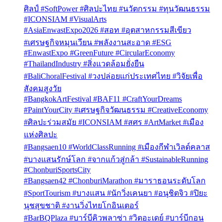
ศิลป์ #SoftPower #ศิลปะไทย #นวัตกรรม #ทุนวัฒนธรรม
#ICONSIAM #VisualArts
#AsiaEnwastExpo2026 #สอท #อุตสาหกรรมสีเขียว
#เศรษฐกิจหมุนเวียน #พลังงานสะอาด #ESG
#EnwastExpo #GreenFuture #CircularEconomy
#ThailandIndustry #สิ่งแวดล้อมยั่งยืน
#BaliChoralFestival #วงปล่อยแก่ประเทศไทย #วิจัยเพื่อ
สังคมสูงวัย
#BangkokArtFestival #BAF11 #CraftYourDreams
#PaintYourCity #เศรษฐกิจวัฒนธรรม #CreativeEconomy
#ศิลปะร่วมสมัย #ICONSIAM #สศร #ArtMarket #เมือง
แห่งศิลปะ
#Bangsaen10 #WorldClassRunning #เมืองกีฬาเวิลด์คลาส
#บางแสนรักษ์โลก #จากแก้วสู่กล้า #SustainableRunning
#ChonburiSportsCity
#Bangsaen42 #ChonburiMarathon #มาราธอนระดับโลก
#SportTourism #บางแสน #นักวิ่งเคนยา #อนุชิตจิว #ปิยะ
นุชสุขชาติ #งานวิ่งไทยโกอินเตอร์
#BarBQPlaza #บาร์บีคิวพลาซ่า #วิตอะเดย์ #บาร์บีกอน