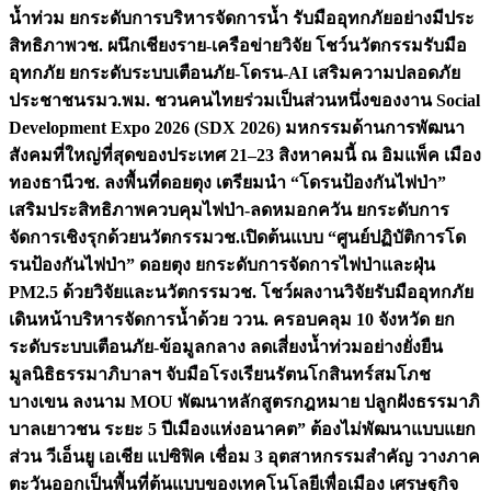
น้ำท่วม ยกระดับการบริหารจัดการน้ำ รับมืออุทกภัยอย่างมีประ
สิทธิภาพ
วช. ผนึกเชียงราย-เครือข่ายวิจัย โชว์นวัตกรรมรับมือ
อุทกภัย ยกระดับระบบเตือนภัย-โดรน-AI เสริมความปลอดภัย
ประชาชน
รมว.พม. ชวนคนไทยร่วมเป็นส่วนหนึ่งของงาน Social
Development Expo 2026 (SDX 2026) มหกรรมด้านการพัฒนา
สังคมที่ใหญ่ที่สุดของประเทศ 21–23 สิงหาคมนี้ ณ อิมแพ็ค เมือง
ทองธานี
วช. ลงพื้นที่ดอยตุง เตรียมนำ “โดรนป้องกันไฟป่า”
เสริมประสิทธิภาพควบคุมไฟป่า-ลดหมอกควัน ยกระดับการ
จัดการเชิงรุกด้วยนวัตกรรม
วช.เปิดต้นแบบ “ศูนย์ปฏิบัติการโด
รนป้องกันไฟป่า” ดอยตุง ยกระดับการจัดการไฟป่าและฝุ่น
PM2.5 ด้วยวิจัยและนวัตกรรม
วช. โชว์ผลงานวิจัยรับมืออุทกภัย
เดินหน้าบริหารจัดการน้ำด้วย ววน. ครอบคลุม 10 จังหวัด ยก
ระดับระบบเตือนภัย-ข้อมูลกลาง ลดเสี่ยงน้ำท่วมอย่างยั่งยืน
มูลนิธิธรรมาภิบาลฯ จับมือโรงเรียนรัตนโกสินทร์สมโภช
บางเขน ลงนาม MOU พัฒนาหลักสูตรกฎหมาย ปลูกฝังธรรมาภิ
บาลเยาวชน ระยะ 5 ปี
เมืองแห่งอนาคต” ต้องไม่พัฒนาแบบแยก
ส่วน วีเอ็นยู เอเชีย แปซิฟิค เชื่อม 3 อุตสาหกรรมสำคัญ วางภาค
ตะวันออกเป็นพื้นที่ต้นแบบของเทคโนโลยีเพื่อเมือง เศรษฐกิจ