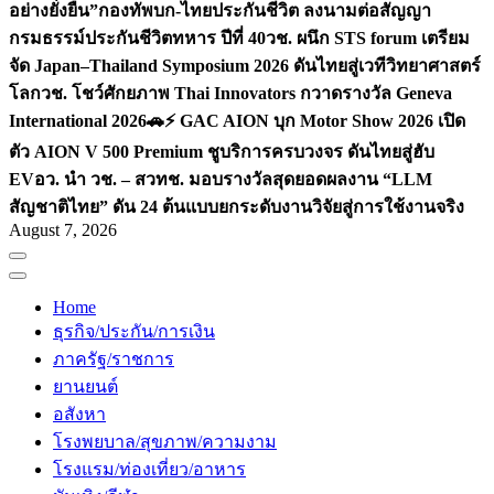
อย่างยั่งยืน”
กองทัพบก-ไทยประกันชีวิต ลงนามต่อสัญญา
กรมธรรม์ประกันชีวิตทหาร ปีที่ 40
วช. ผนึก STS forum เตรียม
จัด Japan–Thailand Symposium 2026 ดันไทยสู่เวทีวิทยาศาสตร์
โลก
วช. โชว์ศักยภาพ Thai Innovators กวาดรางวัล Geneva
International 2026
🚗⚡️ GAC AION บุก Motor Show 2026 เปิด
ตัว AION V 500 Premium ชูบริการครบวงจร ดันไทยสู่ฮับ
EV
อว. นำ วช. – สวทช. มอบรางวัลสุดยอดผลงาน “LLM
สัญชาติไทย” ดัน 24 ต้นแบบยกระดับงานวิจัยสู่การใช้งานจริง
August 7, 2026
Home
ธุรกิจ/ประกัน/การเงิน
ภาครัฐ/ราชการ
ยานยนต์
อสังหา
โรงพยบาล/สุขภาพ/ความงาม
โรงแรม/ท่องเที่ยว/อาหาร