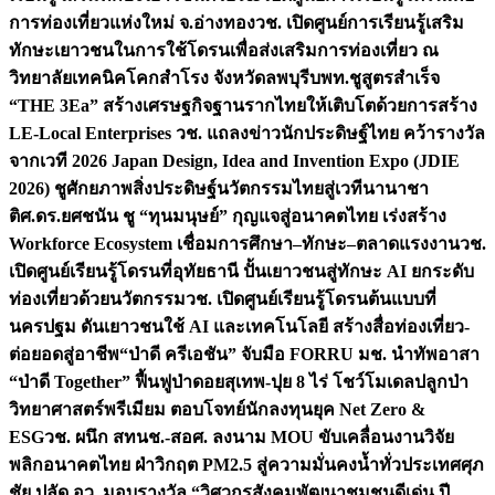
การท่องเที่ยวแห่งใหม่ จ.อ่างทอง
วช. เปิดศูนย์การเรียนรู้เสริม
ทักษะเยาวชนในการใช้โดรนเพื่อส่งเสริมการท่องเที่ยว ณ
วิทยาลัยเทคนิคโคกสำโรง จังหวัดลพบุรี
บพท.ชูสูตรสำเร็จ
“THE 3Ea” สร้างเศรษฐกิจฐานรากไทยให้เติบโตด้วยการสร้าง
LE-Local Enterprises
วช. แถลงข่าวนักประดิษฐ์ไทย คว้ารางวัล
จากเวที 2026 Japan Design, Idea and Invention Expo (JDIE
2026) ชูศักยภาพสิ่งประดิษฐ์นวัตกรรมไทยสู่เวทีนานาชา
ติ
ศ.ดร.ยศชนัน ชู “ทุนมนุษย์” กุญแจสู่อนาคตไทย เร่งสร้าง
Workforce Ecosystem เชื่อมการศึกษา–ทักษะ–ตลาดแรงงาน
วช.
เปิดศูนย์เรียนรู้โดรนที่อุทัยธานี ปั้นเยาวชนสู่ทักษะ AI ยกระดับ
ท่องเที่ยวด้วยนวัตกรรม
วช. เปิดศูนย์เรียนรู้โดรนต้นแบบที่
นครปฐม ดันเยาวชนใช้ AI และเทคโนโลยี สร้างสื่อท่องเที่ยว-
ต่อยอดสู่อาชีพ
“ป่าดี ครีเอชัน” จับมือ FORRU มช. นำทัพอาสา
“ป่าดี Together” ฟื้นฟูป่าดอยสุเทพ-ปุย 8 ไร่ โชว์โมเดลปลูกป่า
วิทยาศาสตร์พรีเมียม ตอบโจทย์นักลงทุนยุค Net Zero &
ESG
วช. ผนึก สทนช.-สอศ. ลงนาม MOU ขับเคลื่อนงานวิจัย
พลิกอนาคตไทย ฝ่าวิกฤต PM2.5 สู่ความมั่นคงน้ำทั่วประเทศ
ศุภ
ชัย ปลัด อว. มอบรางวัล “วิศวกรสังคมพัฒนาชุมชนดีเด่น ปี