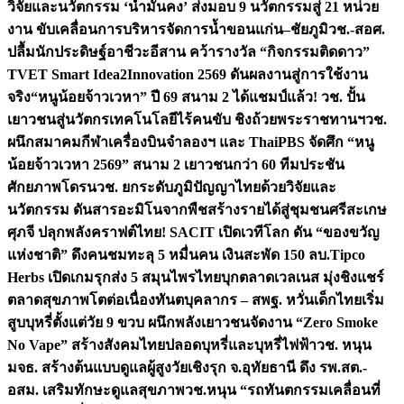
วิจัยและนวัตกรรม ‘น้ำมั่นคง’ ส่งมอบ 9 นวัตกรรมสู่ 21 หน่วย
งาน ขับเคลื่อนการบริหารจัดการน้ำขอนแก่น–ชัยภูมิ
วช.-สอศ.
ปลื้มนักประดิษฐ์อาชีวะอีสาน คว้ารางวัล “กิจกรรมติดดาว”
TVET Smart Idea2Innovation 2569 ดันผลงานสู่การใช้งาน
จริง
“หนูน้อยจ้าวเวหา” ปี 69 สนาม 2 ได้แชมป์แล้ว! วช. ปั้น
เยาวชนสู่นวัตกรเทคโนโลยีไร้คนขับ ชิงถ้วยพระราชทานฯ
วช.
ผนึกสมาคมกีฬาเครื่องบินจำลองฯ และ ThaiPBS จัดศึก “หนู
น้อยจ้าวเวหา 2569” สนาม 2 เยาวชนกว่า 60 ทีมประชัน
ศักยภาพโดรน
วช. ยกระดับภูมิปัญญาไทยด้วยวิจัยและ
นวัตกรรม ดันสารอะมิโนจากพืชสร้างรายได้สู่ชุมชนศรีสะเกษ
ศุภจี ปลุกพลังคราฟต์ไทย! SACIT เปิดเวทีโลก ดัน “ของขวัญ
แห่งชาติ” ดึงคนชมทะลุ 5 หมื่นคน เงินสะพัด 150 ลบ.
Tipco
Herbs เปิดเกมรุกส่ง 5 สมุนไพรไทยบุกตลาดเวลเนส มุ่งชิงแชร์
ตลาดสุขภาพโตต่อเนื่อง
ทันตบุคลากร – สพฐ. หวั่นเด็กไทยเริ่ม
สูบบุหรี่ตั้งแต่วัย 9 ขวบ ผนึกพลังเยาวชนจัดงาน “Zero Smoke
No Vape” สร้างสังคมไทยปลอดบุหรี่และบุหรี่ไฟฟ้า
วช. หนุน
มจธ. สร้างต้นแบบดูแลผู้สูงวัยเชิงรุก จ.อุทัยธานี ดึง รพ.สต.-
อสม. เสริมทักษะดูแลสุขภาพ
วช.หนุน “รถทันตกรรมเคลื่อนที่