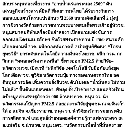
อักษร หนุนท่องเที่ยวงาน “อาบน้ำแร่แลระนอง 2569” ดัน
เศรษฐกิจสร้างสรรค์
ยินดี!ทีมเยาวชนไทย ได้รับรางวัลการ
ออกแบบแผนโดรนแปรอักษร ปี 2569 สนามคัดเลือกที่ 2 มุ่งสู่
การชิงรางวัลถ้วยพระราชทานพระบาทสมเด็จพระเจ้าอยู่หัว
วช.
หนุนสมาคมกีฬาเครื่องบินจำลองฯ เปิดสนามแข่งขันการ
ออกแบบโดรนแปรอักษร ชิงถ้วยพระราชทาน ปี 2569 สนามคัด
เลือกสนามที่ 2
วช. ผนึกกองทัพภาคที่ 2 เปิดศูนย์พัฒนา “โดรน
ยุทธวิธี” ยกระดับเทคโนโลยีความมั่นคงไทย
วช. ผนึก ววน. ถก
วิกฤต “หมอกควันภาคเหนือ” ชี้ทางออก PM2.5 ด้วยวิจัย–
นวัตกรรม
วช. เปิดเวที “ผนึกวิจัย-เทคโนโลยี รับมือภัยแล้งยุค
โลกเดือด“
วช. ชูวิจัย-นวัตกรรมปุ๋ย ทางรอดเกษตรกรไทย ลด
ต้นทุนการผลิต-เพิ่มความยั่งยืน
วช. ดันโมเดล “น้ำมั่นคง ไม่ท่วม
ไม่แล้ง” ปั้นต้นแบบสงขลา–พัทลุง ตั้งเป้าช่วย 1.2 แสนครัวเรือน
สร้างมูลค่าเศรษฐกิจกว่า 900 ล้านบาท
วช. หนุน วว. นำ
นวัตกรรมแก้ปัญหา PM2.5 ต่อยอดงานวิจัยสู่ชุมชน ณ ต.จันจว้า
ใต้ อ.แม่จัน จ.เชียงราย
วช. หนุน วว. นำวิจัยนวัตกรรมยกระดับ
การผลิตกาแฟ และศูนย์ถ่ายทอดองค์ความรู้กาแฟครบวงจร ณ
อ.แม่จริม จ.น่าน
วช. หนุน มศว. “นวัตกรรมเพื่อน้ำที่มั่นคง” ยก