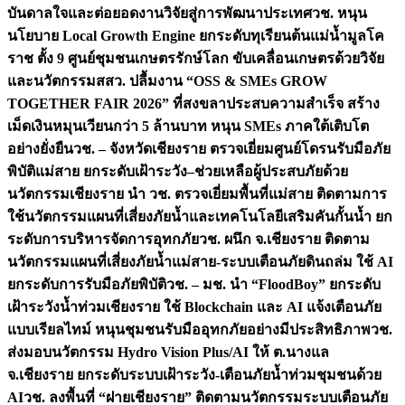
บันดาลใจและต่อยอดงานวิจัยสู่การพัฒนาประเทศ
วช. หนุน
นโยบาย Local Growth Engine ยกระดับทุเรียนต้นแม่น้ำมูลโค
ราช ตั้ง 9 ศูนย์ชุมชนเกษตรรักษ์โลก ขับเคลื่อนเกษตรด้วยวิจัย
และนวัตกรรม
สสว. ปลื้มงาน “OSS & SMEs GROW
TOGETHER FAIR 2026” ที่สงขลาประสบความสำเร็จ สร้าง
เม็ดเงินหมุนเวียนกว่า 5 ล้านบาท หนุน SMEs ภาคใต้เติบโต
อย่างยั่งยืน
วช. – จังหวัดเชียงราย ตรวจเยี่ยมศูนย์โดรนรับมือภัย
พิบัติแม่สาย ยกระดับเฝ้าระวัง–ช่วยเหลือผู้ประสบภัยด้วย
นวัตกรรม
เชียงราย นำ วช. ตรวจเยี่ยมพื้นที่แม่สาย ติดตามการ
ใช้นวัตกรรมแผนที่เสี่ยงภัยน้ำและเทคโนโลยีเสริมคันกั้นน้ำ ยก
ระดับการบริหารจัดการอุทกภัย
วช. ผนึก จ.เชียงราย ติดตาม
นวัตกรรมแผนที่เสี่ยงภัยน้ำแม่สาย-ระบบเตือนภัยดินถล่ม ใช้ AI
ยกระดับการรับมือภัยพิบัติ
วช. – มช. นำ “FloodBoy” ยกระดับ
เฝ้าระวังน้ำท่วมเชียงราย ใช้ Blockchain และ AI แจ้งเตือนภัย
แบบเรียลไทม์ หนุนชุมชนรับมืออุทกภัยอย่างมีประสิทธิภาพ
วช.
ส่งมอบนวัตกรรม Hydro Vision Plus/AI ให้ ต.นางแล
จ.เชียงราย ยกระดับระบบเฝ้าระวัง-เตือนภัยน้ำท่วมชุมชนด้วย
AI
วช. ลงพื้นที่ “ฝายเชียงราย” ติดตามนวัตกรรมระบบเตือนภัย