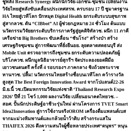
ชูพลัง Research Synergy ผนึกนักวิจัย-เอกชน-ชุมชน เปลี่ยนงาน
วิจัยไทยสู่พลังขับเคลื่อนประเทศ
สรพ. ครบรอบ 17 ปี ชูมาตรฐาน
HA ไทยสู่เวทีโลก ปักหมุด Digital Health ยกระดับระบบสุขภาพ
สู่สากล
วช. ดัน “CIBbot” AI ผู้ช่วยกฎหมาย 24 ชั่วโมง ต้นแบบ
นวัตกรรมวิจัยยกระดับบริการภาครัฐสู่ยุคดิจิทัล
วช. ผนึก 11 ภาคี
เครือข่าย Big Brothers ขับเคลื่อน “ชันโรง” สร้างป่า สร้าง
เศรษฐกิจชุมชน สู่การพัฒนาที่ยั่งยืน
อย. ลุยตลาดสดธนบุรี ส่ง
Mobile Unit ตรวจอาหารถึงชุมชน ยกระดับความปลอดภัยผู้
บริโภค
วช. ผนึกมูลนิธิอาจารย์สุกรีฯ จัดประลองยอดฝีมือ
เยาวชนดนตรี ครั้งที่ 4 รอบรองฯ ภาคกลาง ชิงถ้วยพระราช
ทานฯ
วช. ปลื้ม! นวัตกรรมไทยสร้างชื่อบนเวทีโลก คว้ารางวัล
สูงสุด The Best Foreign Innovation Award จากโปแลนด์
22-26
มิ.ย.นี้ วช.เปิดมหกรรมวิจัยแห่งชาติ ‘Thailand Research Expo
2026’ ปีที่ 21 โชว์ 1,000 ผลงานวิจัย เปลี่ยนอนาคตไทย
วช. –
สอศ. ปั้นนักประดิษฐ์อาชีวะรุ่นใหม่ ผ่านโครงการ TVET Smart
Idea2Innovation สู่การใช้งานจริง
OROM เครื่องดื่มแพลนต์เบส
จากมะม่วงหิมพานต์และกล้วยน้ำว้าดิบ สร้างกระแสใน
THAIFEX 2026 ดึงความสนใจผู้ซื้อหลายประเทศ
“ดนุพร” หนุน