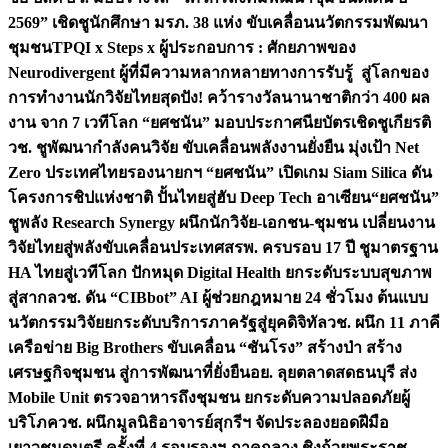
2569” เชิดชูนักศึกษา มรภ. 38 แห่ง ขับเคลื่อนนวัตกรรมพัฒนา
ชุมชน
TPQI x Steps x ผู้ประกอบการ : ศักยภาพของ
Neurodivergent ผู้ที่มีความหลากหลายทางการรับรู้ สู่โลกของ
การทำงาน
นักวิจัยไทยสุดปัง! คว้ารางวัลนานาชาติกว่า 400 ผล
งาน จาก 7 เวทีโลก “ยศชนัน” มอบประกาศนียบัตรเชิดชูเกียรติ
วช. ชูพัฒนากำลังคนวิจัย ขับเคลื่อนพลังงานยั่งยืน มุ่งเป้า Net
Zero ประเทศไทย
รองนายกฯ “ยศชนัน” เปิดเกม Siam Silica ดัน
โครงการชิปแห่งชาติ ปั้นไทยสู่ฮับ Deep Tech อาเซียน
“ยศชนัน”
ชูพลัง Research Synergy ผนึกนักวิจัย-เอกชน-ชุมชน เปลี่ยนงาน
วิจัยไทยสู่พลังขับเคลื่อนประเทศ
สรพ. ครบรอบ 17 ปี ชูมาตรฐาน
HA ไทยสู่เวทีโลก ปักหมุด Digital Health ยกระดับระบบสุขภาพ
สู่สากล
วช. ดัน “CIBbot” AI ผู้ช่วยกฎหมาย 24 ชั่วโมง ต้นแบบ
นวัตกรรมวิจัยยกระดับบริการภาครัฐสู่ยุคดิจิทัล
วช. ผนึก 11 ภาคี
เครือข่าย Big Brothers ขับเคลื่อน “ชันโรง” สร้างป่า สร้าง
เศรษฐกิจชุมชน สู่การพัฒนาที่ยั่งยืน
อย. ลุยตลาดสดธนบุรี ส่ง
Mobile Unit ตรวจอาหารถึงชุมชน ยกระดับความปลอดภัยผู้
บริโภค
วช. ผนึกมูลนิธิอาจารย์สุกรีฯ จัดประลองยอดฝีมือ
เยาวชนดนตรี ครั้งที่ 4 รอบรองฯ ภาคกลาง ชิงถ้วยพระราช