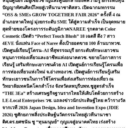
หนุนศูนย์รวมผู้เชี่ยวชาญและศูนย์กลางองค์ความรู้ ยกระดับทุน
ปัญญาทัศนศิลป์ไทยสู่เวทีนานาชาติ
สสว. เปิดฉากมหกรรม
“OSS & SMEs GROW TOGETHER FAIR 2026” ครั้งที่ 4 ณ
อำเภอหาดใหญ่ มุ่งยกระดับ SME ใต้สู่ความสำเร็จ เป็นจุดหมาย
สุดท้ายของโครงการระดับภูมิภาค
NAREE รุกตลาด Color
Cosmetic เปิดตัว “Perfect Touch Blush” 18 เฉดสี ดึง 7 สาว
4EVE นั่งแท่น Face of Naree ตั้งเป้ายอดขาย 100 ล้านบาท
วช.
เปิดศูนย์เรียนรู้โดรน–AI ที่สุพรรณบุรี ยกระดับทักษะเยาวชน
หนุนการท่องเที่ยวและอาชีพแห่งอนาคต
วช. ขยายโอกาสการ
เรียนรู้ เสริมทักษะเยาวชนด้วย AI เปิดศูนย์การเรียนรู้โดรนเพื่อ
การท่องเที่ยวแห่งใหม่ จ.อ่างทอง
วช. เปิดศูนย์การเรียนรู้เสริม
ทักษะเยาวชนในการใช้โดรนเพื่อส่งเสริมการท่องเที่ยว ณ
วิทยาลัยเทคนิคโคกสำโรง จังหวัดลพบุรี
บพท.ชูสูตรสำเร็จ
“THE 3Ea” สร้างเศรษฐกิจฐานรากไทยให้เติบโตด้วยการสร้าง
LE-Local Enterprises
วช. แถลงข่าวนักประดิษฐ์ไทย คว้ารางวัล
จากเวที 2026 Japan Design, Idea and Invention Expo (JDIE
2026) ชูศักยภาพสิ่งประดิษฐ์นวัตกรรมไทยสู่เวทีนานาชา
ติ
ศ.ดร.ยศชนัน ชู “ทุนมนุษย์” กุญแจสู่อนาคตไทย เร่งสร้าง