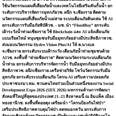
ใช้นวัตกรรมแผนที่เสี่ยงภัยน้ำและเทคโนโลยีเสริมคันกั้นน้ำ ยก
ระดับการบริหารจัดการอุทกภัย
วช. ผนึก จ.เชียงราย ติดตาม
นวัตกรรมแผนที่เสี่ยงภัยน้ำแม่สาย-ระบบเตือนภัยดินถล่ม ใช้ AI
ยกระดับการรับมือภัยพิบัติ
วช. – มช. นำ “FloodBoy” ยกระดับ
เฝ้าระวังน้ำท่วมเชียงราย ใช้ Blockchain และ AI แจ้งเตือนภัย
แบบเรียลไทม์ หนุนชุมชนรับมืออุทกภัยอย่างมีประสิทธิภาพ
วช.
ส่งมอบนวัตกรรม Hydro Vision Plus/AI ให้ ต.นางแล
จ.เชียงราย ยกระดับระบบเฝ้าระวัง-เตือนภัยน้ำท่วมชุมชนด้วย
AI
วช. ลงพื้นที่ “ฝายเชียงราย” ติดตามนวัตกรรมระบบเตือนภัย
น้ำท่วม ยกระดับการบริหารจัดการน้ำ รับมืออุทกภัยอย่างมีประ
สิทธิภาพ
วช. ผนึกเชียงราย-เครือข่ายวิจัย โชว์นวัตกรรมรับมือ
อุทกภัย ยกระดับระบบเตือนภัย-โดรน-AI เสริมความปลอดภัย
ประชาชน
รมว.พม. ชวนคนไทยร่วมเป็นส่วนหนึ่งของงาน Social
Development Expo 2026 (SDX 2026) มหกรรมด้านการพัฒนา
สังคมที่ใหญ่ที่สุดของประเทศ 21–23 สิงหาคมนี้ ณ อิมแพ็ค เมือง
ทองธานี
วช. ลงพื้นที่ดอยตุง เตรียมนำ “โดรนป้องกันไฟป่า”
เสริมประสิทธิภาพควบคุมไฟป่า-ลดหมอกควัน ยกระดับการ
จัดการเชิงรุกด้วยนวัตกรรม
วช.เปิดต้นแบบ “ศูนย์ปฏิบัติการโด