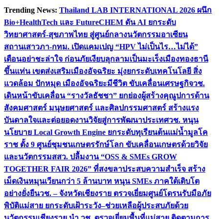
Skip
Trending News:
Thailand LAB INTERNATIONAL 2026 ผนึก
to
Bio+HealthTech และ FutureCHEM ดัน AI ยกระดับ
content
วิทยาศาสตร์-สุขภาพไทย สู่ศูนย์กลางนวัตกรรมอาเซียน
สถานเสาวภา-กทม. เปิดแคมเปญ “HPV ไม่เป็นไร…ไม่ได้”
เตือนอย่าชะล่าใจ ก่อนภัยเงียบลุกลามเป็นมะเร็ง
เมืองทองธานี
ขึ้นแท่น เขตส่งเสริมเมืองอัจฉริยะ มุ่งยกระดับเทคโนโลยี สิ่ง
แวดล้อม ปักหมุด เมืองอัจฉริยะมีชีวิต ขับเคลื่อนเศรษฐกิจ
วช.
เดินหน้าขับเคลื่อน “รางวัลธัชชา” ยกย่องผู้สร้างคุณูปการด้าน
สังคมศาสตร์ มนุษยศาสตร์ และศิลปกรรมศาสตร์ สร้างแรง
บันดาลใจและต่อยอดงานวิจัยสู่การพัฒนาประเทศ
วช. หนุน
นโยบาย Local Growth Engine ยกระดับทุเรียนต้นแม่น้ำมูลโค
ราช ตั้ง 9 ศูนย์ชุมชนเกษตรรักษ์โลก ขับเคลื่อนเกษตรด้วยวิจัย
และนวัตกรรม
สสว. ปลื้มงาน “OSS & SMEs GROW
TOGETHER FAIR 2026” ที่สงขลาประสบความสำเร็จ สร้าง
เม็ดเงินหมุนเวียนกว่า 5 ล้านบาท หนุน SMEs ภาคใต้เติบโต
อย่างยั่งยืน
วช. – จังหวัดเชียงราย ตรวจเยี่ยมศูนย์โดรนรับมือภัย
พิบัติแม่สาย ยกระดับเฝ้าระวัง–ช่วยเหลือผู้ประสบภัยด้วย
นวัตกรรม
เชียงราย นำ วช. ตรวจเยี่ยมพื้นที่แม่สาย ติดตามการ