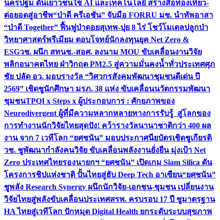
นครปฐม ดันเยาวชนใช้ AI และเทคโนโลยี สร้างสื่อท่องเที่ยว-
ต่อยอดสู่อาชีพ
“ป่าดี ครีเอชัน” จับมือ FORRU มช. นำทัพอาสา
“ป่าดี Together” ฟื้นฟูป่าดอยสุเทพ-ปุย 8 ไร่ โชว์โมเดลปลูกป่า
วิทยาศาสตร์พรีเมียม ตอบโจทย์นักลงทุนยุค Net Zero &
ESG
วช. ผนึก สทนช.-สอศ. ลงนาม MOU ขับเคลื่อนงานวิจัย
พลิกอนาคตไทย ฝ่าวิกฤต PM2.5 สู่ความมั่นคงน้ำทั่วประเทศ
ศุภ
ชัย ปลัด อว. มอบรางวัล “วิศวกรสังคมพัฒนาชุมชนดีเด่น ปี
2569” เชิดชูนักศึกษา มรภ. 38 แห่ง ขับเคลื่อนนวัตกรรมพัฒนา
ชุมชน
TPQI x Steps x ผู้ประกอบการ : ศักยภาพของ
Neurodivergent ผู้ที่มีความหลากหลายทางการรับรู้ สู่โลกของ
การทำงาน
นักวิจัยไทยสุดปัง! คว้ารางวัลนานาชาติกว่า 400 ผล
งาน จาก 7 เวทีโลก “ยศชนัน” มอบประกาศนียบัตรเชิดชูเกียรติ
วช. ชูพัฒนากำลังคนวิจัย ขับเคลื่อนพลังงานยั่งยืน มุ่งเป้า Net
Zero ประเทศไทย
รองนายกฯ “ยศชนัน” เปิดเกม Siam Silica ดัน
โครงการชิปแห่งชาติ ปั้นไทยสู่ฮับ Deep Tech อาเซียน
“ยศชนัน”
ชูพลัง Research Synergy ผนึกนักวิจัย-เอกชน-ชุมชน เปลี่ยนงาน
วิจัยไทยสู่พลังขับเคลื่อนประเทศ
สรพ. ครบรอบ 17 ปี ชูมาตรฐาน
HA ไทยสู่เวทีโลก ปักหมุด Digital Health ยกระดับระบบสุขภาพ