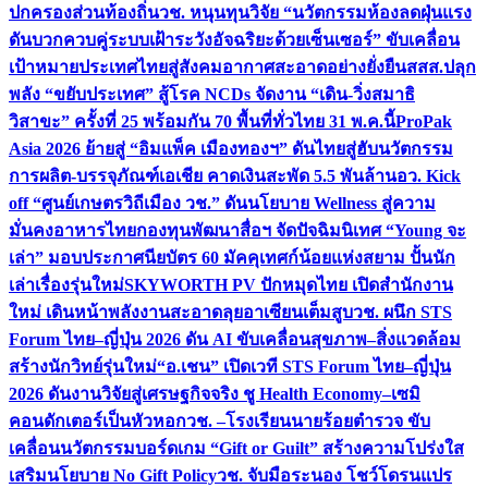
ปกครองส่วนท้องถิ่น
วช. หนุนทุนวิจัย “นวัตกรรมห้องลดฝุ่นแรง
ดันบวกควบคู่ระบบเฝ้าระวังอัจฉริยะด้วยเซ็นเซอร์” ขับเคลื่อน
เป้าหมายประเทศไทยสู่สังคมอากาศสะอาดอย่างยั่งยืน
สสส.ปลุก
พลัง “ขยับประเทศ” สู้โรค NCDs จัดงาน “เดิน-วิ่งสมาธิ
วิสาขะ” ครั้งที่ 25 พร้อมกัน 70 พื้นที่ทั่วไทย 31 พ.ค.นี้
ProPak
Asia 2026 ย้ายสู่ “อิมแพ็ค เมืองทองฯ” ดันไทยสู่ฮับนวัตกรรม
การผลิต-บรรจุภัณฑ์เอเชีย คาดเงินสะพัด 5.5 พันล้าน
อว. Kick
off “ศูนย์เกษตรวิถีเมือง วช.” ดันนโยบาย Wellness สู่ความ
มั่นคงอาหารไทย
กองทุนพัฒนาสื่อฯ จัดปัจฉิมนิเทศ “Young จะ
เล่า” มอบประกาศนียบัตร 60 มัคคุเทศก์น้อยแห่งสยาม ปั้นนัก
เล่าเรื่องรุ่นใหม่
SKYWORTH PV ปักหมุดไทย เปิดสำนักงาน
ใหม่ เดินหน้าพลังงานสะอาดลุยอาเซียนเต็มสูบ
วช. ผนึก STS
Forum ไทย–ญี่ปุ่น 2026 ดัน AI ขับเคลื่อนสุขภาพ–สิ่งแวดล้อม
สร้างนักวิทย์รุ่นใหม่
“อ.เชน” เปิดเวที STS Forum ไทย–ญี่ปุ่น
2026 ดันงานวิจัยสู่เศรษฐกิจจริง ชู Health Economy–เซมิ
คอนดักเตอร์เป็นหัวหอก
วช. –โรงเรียนนายร้อยตำรวจ ขับ
เคลื่อนนวัตกรรมบอร์ดเกม “Gift or Guilt” สร้างความโปร่งใส
เสริมนโยบาย No Gift Policy
วช. จับมือระนอง โชว์โดรนแปร