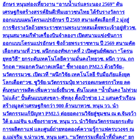
อักษร หนุนท่องเที่ยวงาน “อาบน้ำแร่แลระนอง 2569” ดัน
เศรษฐกิจสร้างสรรค์
ยินดี!ทีมเยาวชนไทย ได้รับรางวัลการ
ออกแบบแผนโดรนแปรอักษร ปี 2569 สนามคัดเลือกที่ 2 มุ่งสู่
การชิงรางวัลถ้วยพระราชทานพระบาทสมเด็จพระเจ้าอยู่หัว
วช.
หนุนสมาคมกีฬาเครื่องบินจำลองฯ เปิดสนามแข่งขันการ
ออกแบบโดรนแปรอักษร ชิงถ้วยพระราชทาน ปี 2569 สนามคัด
เลือกสนามที่ 2
วช. ผนึกกองทัพภาคที่ 2 เปิดศูนย์พัฒนา “โดรน
ยุทธวิธี” ยกระดับเทคโนโลยีความมั่นคงไทย
วช. ผนึก ววน. ถก
วิกฤต “หมอกควันภาคเหนือ” ชี้ทางออก PM2.5 ด้วยวิจัย–
นวัตกรรม
วช. เปิดเวที “ผนึกวิจัย-เทคโนโลยี รับมือภัยแล้งยุค
โลกเดือด“
วช. ชูวิจัย-นวัตกรรมปุ๋ย ทางรอดเกษตรกรไทย ลด
ต้นทุนการผลิต-เพิ่มความยั่งยืน
วช. ดันโมเดล “น้ำมั่นคง ไม่ท่วม
ไม่แล้ง” ปั้นต้นแบบสงขลา–พัทลุง ตั้งเป้าช่วย 1.2 แสนครัวเรือน
สร้างมูลค่าเศรษฐกิจกว่า 900 ล้านบาท
วช. หนุน วว. นำ
นวัตกรรมแก้ปัญหา PM2.5 ต่อยอดงานวิจัยสู่ชุมชน ณ ต.จันจว้า
ใต้ อ.แม่จัน จ.เชียงราย
วช. หนุน วว. นำวิจัยนวัตกรรมยกระดับ
การผลิตกาแฟ และศูนย์ถ่ายทอดองค์ความรู้กาแฟครบวงจร ณ
อ.แม่จริม จ.น่าน
วช. หนุน มศว. “นวัตกรรมเพื่อน้ำที่มั่นคง” ยก