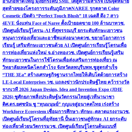
อำเภอหาดใหญ่ มุ่งยกระดับ SME ใต้สู่ความสำเร็จ เป็นจุดหมาย
สุดท้ายของโครงการระดับภูมิภาค
NAREE รุกตลาด Color
Cosmetic เปิดตัว “Perfect Touch Blush” 18 เฉดสี ดึง 7 สาว
4EVE นั่งแท่น Face of Naree ตั้งเป้ายอดขาย 100 ล้านบาท
วช.
เปิดศูนย์เรียนรู้โดรน–AI ที่สุพรรณบุรี ยกระดับทักษะเยาวชน
หนุนการท่องเที่ยวและอาชีพแห่งอนาคต
วช. ขยายโอกาสการ
เรียนรู้ เสริมทักษะเยาวชนด้วย AI เปิดศูนย์การเรียนรู้โดรนเพื่อ
การท่องเที่ยวแห่งใหม่ จ.อ่างทอง
วช. เปิดศูนย์การเรียนรู้เสริม
ทักษะเยาวชนในการใช้โดรนเพื่อส่งเสริมการท่องเที่ยว ณ
วิทยาลัยเทคนิคโคกสำโรง จังหวัดลพบุรี
บพท.ชูสูตรสำเร็จ
“THE 3Ea” สร้างเศรษฐกิจฐานรากไทยให้เติบโตด้วยการสร้าง
LE-Local Enterprises
วช. แถลงข่าวนักประดิษฐ์ไทย คว้ารางวัล
จากเวที 2026 Japan Design, Idea and Invention Expo (JDIE
2026) ชูศักยภาพสิ่งประดิษฐ์นวัตกรรมไทยสู่เวทีนานาชา
ติ
ศ.ดร.ยศชนัน ชู “ทุนมนุษย์” กุญแจสู่อนาคตไทย เร่งสร้าง
Workforce Ecosystem เชื่อมการศึกษา–ทักษะ–ตลาดแรงงาน
วช.
เปิดศูนย์เรียนรู้โดรนที่อุทัยธานี ปั้นเยาวชนสู่ทักษะ AI ยกระดับ
ท่องเที่ยวด้วยนวัตกรรม
วช. เปิดศูนย์เรียนรู้โดรนต้นแบบที่