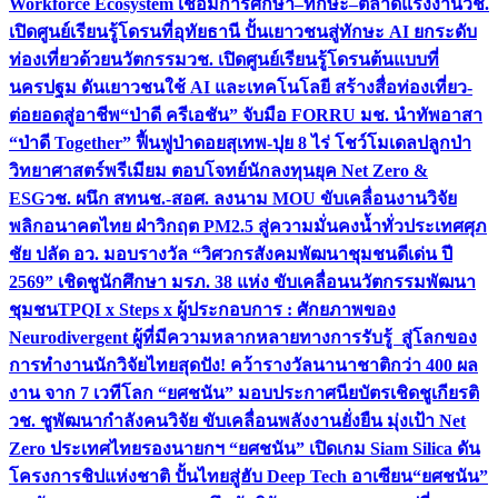
Workforce Ecosystem เชื่อมการศึกษา–ทักษะ–ตลาดแรงงาน
วช.
เปิดศูนย์เรียนรู้โดรนที่อุทัยธานี ปั้นเยาวชนสู่ทักษะ AI ยกระดับ
ท่องเที่ยวด้วยนวัตกรรม
วช. เปิดศูนย์เรียนรู้โดรนต้นแบบที่
นครปฐม ดันเยาวชนใช้ AI และเทคโนโลยี สร้างสื่อท่องเที่ยว-
ต่อยอดสู่อาชีพ
“ป่าดี ครีเอชัน” จับมือ FORRU มช. นำทัพอาสา
“ป่าดี Together” ฟื้นฟูป่าดอยสุเทพ-ปุย 8 ไร่ โชว์โมเดลปลูกป่า
วิทยาศาสตร์พรีเมียม ตอบโจทย์นักลงทุนยุค Net Zero &
ESG
วช. ผนึก สทนช.-สอศ. ลงนาม MOU ขับเคลื่อนงานวิจัย
พลิกอนาคตไทย ฝ่าวิกฤต PM2.5 สู่ความมั่นคงน้ำทั่วประเทศ
ศุภ
ชัย ปลัด อว. มอบรางวัล “วิศวกรสังคมพัฒนาชุมชนดีเด่น ปี
2569” เชิดชูนักศึกษา มรภ. 38 แห่ง ขับเคลื่อนนวัตกรรมพัฒนา
ชุมชน
TPQI x Steps x ผู้ประกอบการ : ศักยภาพของ
Neurodivergent ผู้ที่มีความหลากหลายทางการรับรู้ สู่โลกของ
การทำงาน
นักวิจัยไทยสุดปัง! คว้ารางวัลนานาชาติกว่า 400 ผล
งาน จาก 7 เวทีโลก “ยศชนัน” มอบประกาศนียบัตรเชิดชูเกียรติ
วช. ชูพัฒนากำลังคนวิจัย ขับเคลื่อนพลังงานยั่งยืน มุ่งเป้า Net
Zero ประเทศไทย
รองนายกฯ “ยศชนัน” เปิดเกม Siam Silica ดัน
โครงการชิปแห่งชาติ ปั้นไทยสู่ฮับ Deep Tech อาเซียน
“ยศชนัน”