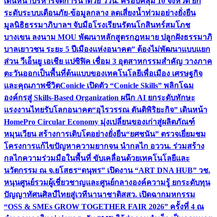
เดินหน้าบริหารจัดการน้ำด้วย ววน. ครอบคลุม 10 จังหวัด ยก
ระดับระบบเตือนภัย-ข้อมูลกลาง ลดเสี่ยงน้ำท่วมอย่างยั่งยืน
มูลนิธิธรรมาภิบาลฯ จับมือโรงเรียนรัตนโกสินทร์สมโภช
บางเขน ลงนาม MOU พัฒนาหลักสูตรกฎหมาย ปลูกฝังธรรมาภิ
บาลเยาวชน ระยะ 5 ปี
เมืองแห่งอนาคต” ต้องไม่พัฒนาแบบแยก
ส่วน วีเอ็นยู เอเชีย แปซิฟิค เชื่อม 3 อุตสาหกรรมสำคัญ วางภาค
ตะวันออกเป็นพื้นที่ต้นแบบของเทคโนโลยีเพื่อเมือง เศรษฐกิจ
และคุณภาพชีวิต
Conicle เปิดตัว “Conicle Skills” พลิกโฉม
องค์กรสู่ Skills-Based Organization ผนึก AI ยกระดับทักษะ
แรงงานไทยรับโลกอนาคต
“อุไรวรรณ ตันติพิริยะกิจ” เดินหน้า
HomePro Circular Economy มุ่งเปลี่ยนของเก่าสู่ผลิตภัณฑ์
หมุนเวียน สร้างการเติบโตอย่างยั่งยืน
“ยศชนัน” ตรวจเยี่ยมชม
โครงการแก้ไขปัญหาความยากจน นำกลไก อววน. ร่วมสร้าง
กลไกความร่วมมือในพื้นที่ ขับเคลื่อนด้วยเทคโนโลยีและ
นวัตกรรม ณ จ.ยโสธร
“ดนุพร” เปิดงาน “ART DNA HUB” วช.
หนุนศูนย์รวมผู้เชี่ยวชาญและศูนย์กลางองค์ความรู้ ยกระดับทุน
ปัญญาทัศนศิลป์ไทยสู่เวทีนานาชาติ
สสว. เปิดฉากมหกรรม
“OSS & SMEs GROW TOGETHER FAIR 2026” ครั้งที่ 4 ณ