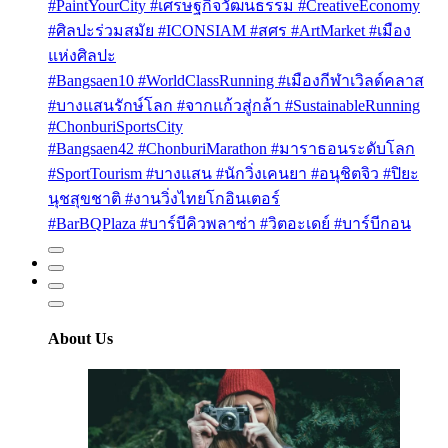
#PaintYourCity #เศรษฐกิจวัฒนธรรม #CreativeEconomy
#ศิลปะร่วมสมัย #ICONSIAM #สศร #ArtMarket #เมือง
แห่งศิลปะ
#Bangsaen10 #WorldClassRunning #เมืองกีฬาเวิลด์คลาส
#บางแสนรักษ์โลก #จากแก้วสู่กล้า #SustainableRunning
#ChonburiSportsCity
#Bangsaen42 #ChonburiMarathon #มาราธอนระดับโลก
#SportTourism #บางแสน #นักวิ่งเคนยา #อนุชิตจิว #ปิยะ
นุชสุขชาติ #งานวิ่งไทยโกอินเตอร์
#BarBQPlaza #บาร์บีคิวพลาซ่า #วิตอะเดย์ #บาร์บีกอน
About Us