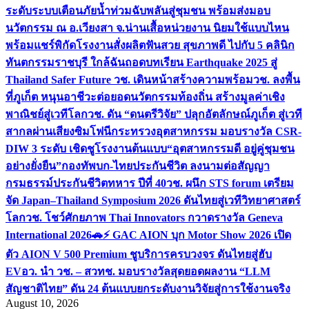
ระดับระบบเตือนภัยน้ำท่วมฉับพลันสู่ชุมชน พร้อมส่งมอบ
นวัตกรรม ณ อ.เวียงสา จ.น่าน
เสื้อหน่วยงาน นิยมใช้แบบไหน
พร้อมแชร์พิกัดโรงงานสั่งผลิต
ฟันสวย สุขภาพดี ไปกับ 5 คลินิก
ทันตกรรมราชบุรี ใกล้ฉัน
ถอดบทเรียน Earthquake 2025 สู่
Thailand Safer Future วช. เดินหน้าสร้างความพร้อม
วช. ลงพื้น
ที่ภูเก็ต หนุนอาชีวะต่อยอดนวัตกรรมท้องถิ่น สร้างมูลค่าเชิง
พาณิชย์สู่เวทีโลก
วช. ดัน “ดนตรีวิจัย” ปลุกอัตลักษณ์ภูเก็ต สู่เวที
สากลผ่านเสียงซิมโฟนี
กระทรวงอุตสาหกรรม มอบรางวัล CSR-
DIW 3 ระดับ เชิดชูโรงงานต้นแบบ“อุตสาหกรรมดี อยู่คู่ชุมชน
อย่างยั่งยืน”
กองทัพบก-ไทยประกันชีวิต ลงนามต่อสัญญา
กรมธรรม์ประกันชีวิตทหาร ปีที่ 40
วช. ผนึก STS forum เตรียม
จัด Japan–Thailand Symposium 2026 ดันไทยสู่เวทีวิทยาศาสตร์
โลก
วช. โชว์ศักยภาพ Thai Innovators กวาดรางวัล Geneva
International 2026
🚗⚡️ GAC AION บุก Motor Show 2026 เปิด
ตัว AION V 500 Premium ชูบริการครบวงจร ดันไทยสู่ฮับ
EV
อว. นำ วช. – สวทช. มอบรางวัลสุดยอดผลงาน “LLM
สัญชาติไทย” ดัน 24 ต้นแบบยกระดับงานวิจัยสู่การใช้งานจริง
August 10, 2026