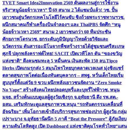
TVET Smart Idea2Innovation 2569 ดันผลงานสู่การใช้งาน
จริง
“หนูน้อยจ้าวเวหา” ปี 69 สนาม 2 ได้แชมป์แล้ว! วช. ปั้น
เยาวชนสู่นวัตกรเทคโนโลยีไร้คนขับ ชิงถ้วยพระราชทานฯ
วช.
ผนึกสมาคมกีฬาเครื่องบินจำลองฯ และ ThaiPBS จัดศึก “หนู
น้อยจ้าวเวหา 2569” สนาม 2 เยาวชนกว่า 60 ทีมประชัน
ศักยภาพโดรน
วช. ยกระดับภูมิปัญญาไทยด้วยวิจัยและ
นวัตกรรม ดันสารอะมิโนจากพืชสร้างรายได้สู่ชุมชนศรีสะเกษ
ศุภจี ปลุกพลังคราฟต์ไทย! SACIT เปิดเวทีโลก ดัน “ของขวัญ
แห่งชาติ” ดึงคนชมทะลุ 5 หมื่นคน เงินสะพัด 150 ลบ.
Tipco
Herbs เปิดเกมรุกส่ง 5 สมุนไพรไทยบุกตลาดเวลเนส มุ่งชิงแชร์
ตลาดสุขภาพโตต่อเนื่อง
ทันตบุคลากร – สพฐ. หวั่นเด็กไทยเริ่ม
สูบบุหรี่ตั้งแต่วัย 9 ขวบ ผนึกพลังเยาวชนจัดงาน “Zero Smoke
No Vape” สร้างสังคมไทยปลอดบุหรี่และบุหรี่ไฟฟ้า
วช. หนุน
มจธ. สร้างต้นแบบดูแลผู้สูงวัยเชิงรุก จ.อุทัยธานี ดึง รพ.สต.-
อสม. เสริมทักษะดูแลสุขภาพ
วช.หนุน “รถทันตกรรมเคลื่อนที่
อัจฉริยะ” เพิ่มโอกาสเข้าถึงบริการสุขภาพช่องปาก ผู้สูงวัย-กลุ่ม
เปราะบาง จ.อุทัยธานี
ผนึก 5 ภาคี “Beat the Pressure” สู้ภัยเงียบ
ความดันโลหิตสูง เปิด Dashboard แห่งชาติคุมโรคทั่วไทย
“แสน