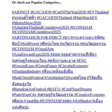
Or check our Popular Categories...
#AIONUT #GACAION #CarOfTheYear2026 #EVThailand
#รถยนต์ไฟฟ้า #GACAIONThailand #HatchbackEV
#MotorShow2026
#AmazingThailandCountdown2025 #ICONSIAM
#ICONSIAMCountdown2025
#ARTDNAHUB #วช #NRCT #อว #กระทรวงอว #ทัศน
ศิลป์ #SoftPower #ศิลปะไทย #นวัตกรรม #ทุนวัฒนธรรม
#ICONSIAM #VisualArts
#AsiaEnwastExpo2026 #สอท #อุตสาหกรรมสีเขียว
#เศรษฐกิจหมุนเวียน #พลังงานสะอาด #ESG
#EnwastExpo #GreenFuture #CircularEconomy
#ThailandIndustry #สิ่งแวดล้อมยั่งยืน
#BaliChoralFestival #วงปล่อยแก่ประเทศไทย #วิจัยเพื่อ
สังคมสูงวัย
#BangkokArtFestival #BAF11 #CraftYourDreams
#PaintYourCity #เศรษฐกิจวัฒนธรรม #CreativeEconomy
#ศิลปะร่วมสมัย #ICONSIAM #สศร #ArtMarket #เมือง
แห่งศิลปะ