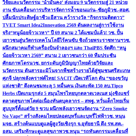
วิจัยและนวัตกรรม ‘น้ำมั่นคง’ ส่งมอบ 9 นวัตกรรมสู่ 21 หน่วย
งาน ขับเคลื่อนการบริหารจัดการน้ำขอนแก่น–ชัยภูมิ
วช.-สอศ.
ปลื้มนักประดิษฐ์อาชีวะอีสาน คว้ารางวัล “กิจกรรมติดดาว”
TVET Smart Idea2Innovation 2569 ดันผลงานสู่การใช้งาน
จริง
“หนูน้อยจ้าวเวหา” ปี 69 สนาม 2 ได้แชมป์แล้ว! วช. ปั้น
เยาวชนสู่นวัตกรเทคโนโลยีไร้คนขับ ชิงถ้วยพระราชทานฯ
วช.
ผนึกสมาคมกีฬาเครื่องบินจำลองฯ และ ThaiPBS จัดศึก “หนู
น้อยจ้าวเวหา 2569” สนาม 2 เยาวชนกว่า 60 ทีมประชัน
ศักยภาพโดรน
วช. ยกระดับภูมิปัญญาไทยด้วยวิจัยและ
นวัตกรรม ดันสารอะมิโนจากพืชสร้างรายได้สู่ชุมชนศรีสะเกษ
ศุภจี ปลุกพลังคราฟต์ไทย! SACIT เปิดเวทีโลก ดัน “ของขวัญ
แห่งชาติ” ดึงคนชมทะลุ 5 หมื่นคน เงินสะพัด 150 ลบ.
Tipco
Herbs เปิดเกมรุกส่ง 5 สมุนไพรไทยบุกตลาดเวลเนส มุ่งชิงแชร์
ตลาดสุขภาพโตต่อเนื่อง
ทันตบุคลากร – สพฐ. หวั่นเด็กไทยเริ่ม
สูบบุหรี่ตั้งแต่วัย 9 ขวบ ผนึกพลังเยาวชนจัดงาน “Zero Smoke
No Vape” สร้างสังคมไทยปลอดบุหรี่และบุหรี่ไฟฟ้า
วช. หนุน
มจธ. สร้างต้นแบบดูแลผู้สูงวัยเชิงรุก จ.อุทัยธานี ดึง รพ.สต.-
อสม. เสริมทักษะดูแลสุขภาพ
วช.หนุน “รถทันตกรรมเคลื่อนที่