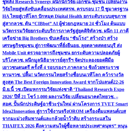
ชูพลัง Research Synergy ผนึกนักวิจัย-เอกชน-ชุมชน เปลี่ยนงาน
วิจัยไทยสู่พลังขับเคลื่อนประเทศ
สรพ. ครบรอบ 17 ปี ชูมาตรฐาน
HA ไทยสู่เวทีโลก ปักหมุด Digital Health ยกระดับระบบสุขภาพ
สู่สากล
วช. ดัน “CIBbot” AI ผู้ช่วยกฎหมาย 24 ชั่วโมง ต้นแบบ
นวัตกรรมวิจัยยกระดับบริการภาครัฐสู่ยุคดิจิทัล
วช. ผนึก 11 ภาคี
เครือข่าย Big Brothers ขับเคลื่อน “ชันโรง” สร้างป่า สร้าง
เศรษฐกิจชุมชน สู่การพัฒนาที่ยั่งยืน
อย. ลุยตลาดสดธนบุรี ส่ง
Mobile Unit ตรวจอาหารถึงชุมชน ยกระดับความปลอดภัยผู้
บริโภค
วช. ผนึกมูลนิธิอาจารย์สุกรีฯ จัดประลองยอดฝีมือ
เยาวชนดนตรี ครั้งที่ 4 รอบรองฯ ภาคกลาง ชิงถ้วยพระราช
ทานฯ
วช. ปลื้ม! นวัตกรรมไทยสร้างชื่อบนเวทีโลก คว้ารางวัล
สูงสุด The Best Foreign Innovation Award จากโปแลนด์
22-26
มิ.ย.นี้ วช.เปิดมหกรรมวิจัยแห่งชาติ ‘Thailand Research Expo
2026’ ปีที่ 21 โชว์ 1,000 ผลงานวิจัย เปลี่ยนอนาคตไทย
วช. –
สอศ. ปั้นนักประดิษฐ์อาชีวะรุ่นใหม่ ผ่านโครงการ TVET Smart
Idea2Innovation สู่การใช้งานจริง
OROM เครื่องดื่มแพลนต์เบส
จากมะม่วงหิมพานต์และกล้วยน้ำว้าดิบ สร้างกระแสใน
THAIFEX 2026 ดึงความสนใจผู้ซื้อหลายประเทศ
“ดนุพร” หนุน