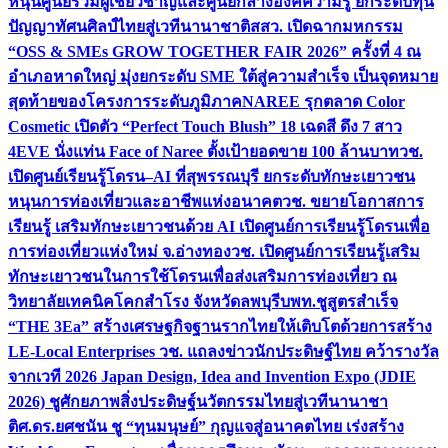
หนุนศูนย์รวมผู้เชี่ยวชาญและศูนย์กลางองค์ความรู้ ยกระดับทุน
ปัญญาทัศนศิลป์ไทยสู่เวทีนานาชาติ
สสว. เปิดฉากมหกรรม
“OSS & SMEs GROW TOGETHER FAIR 2026” ครั้งที่ 4 ณ
อำเภอหาดใหญ่ มุ่งยกระดับ SME ใต้สู่ความสำเร็จ เป็นจุดหมาย
สุดท้ายของโครงการระดับภูมิภาค
NAREE รุกตลาด Color
Cosmetic เปิดตัว “Perfect Touch Blush” 18 เฉดสี ดึง 7 สาว
4EVE นั่งแท่น Face of Naree ตั้งเป้ายอดขาย 100 ล้านบาท
วช.
เปิดศูนย์เรียนรู้โดรน–AI ที่สุพรรณบุรี ยกระดับทักษะเยาวชน
หนุนการท่องเที่ยวและอาชีพแห่งอนาคต
วช. ขยายโอกาสการ
เรียนรู้ เสริมทักษะเยาวชนด้วย AI เปิดศูนย์การเรียนรู้โดรนเพื่อ
การท่องเที่ยวแห่งใหม่ จ.อ่างทอง
วช. เปิดศูนย์การเรียนรู้เสริม
ทักษะเยาวชนในการใช้โดรนเพื่อส่งเสริมการท่องเที่ยว ณ
วิทยาลัยเทคนิคโคกสำโรง จังหวัดลพบุรี
บพท.ชูสูตรสำเร็จ
“THE 3Ea” สร้างเศรษฐกิจฐานรากไทยให้เติบโตด้วยการสร้าง
LE-Local Enterprises
วช. แถลงข่าวนักประดิษฐ์ไทย คว้ารางวัล
จากเวที 2026 Japan Design, Idea and Invention Expo (JDIE
2026) ชูศักยภาพสิ่งประดิษฐ์นวัตกรรมไทยสู่เวทีนานาชา
ติ
ศ.ดร.ยศชนัน ชู “ทุนมนุษย์” กุญแจสู่อนาคตไทย เร่งสร้าง