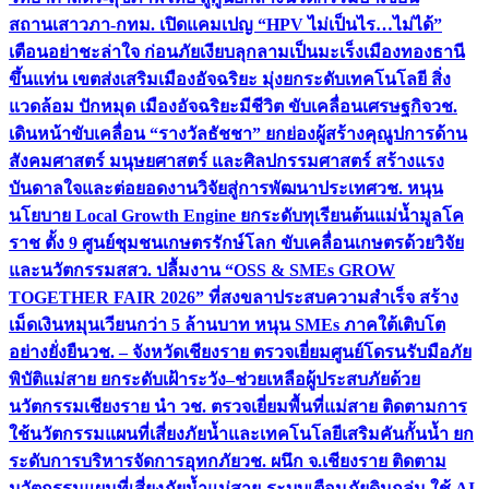
สถานเสาวภา-กทม. เปิดแคมเปญ “HPV ไม่เป็นไร…ไม่ได้”
เตือนอย่าชะล่าใจ ก่อนภัยเงียบลุกลามเป็นมะเร็ง
เมืองทองธานี
ขึ้นแท่น เขตส่งเสริมเมืองอัจฉริยะ มุ่งยกระดับเทคโนโลยี สิ่ง
แวดล้อม ปักหมุด เมืองอัจฉริยะมีชีวิต ขับเคลื่อนเศรษฐกิจ
วช.
เดินหน้าขับเคลื่อน “รางวัลธัชชา” ยกย่องผู้สร้างคุณูปการด้าน
สังคมศาสตร์ มนุษยศาสตร์ และศิลปกรรมศาสตร์ สร้างแรง
บันดาลใจและต่อยอดงานวิจัยสู่การพัฒนาประเทศ
วช. หนุน
นโยบาย Local Growth Engine ยกระดับทุเรียนต้นแม่น้ำมูลโค
ราช ตั้ง 9 ศูนย์ชุมชนเกษตรรักษ์โลก ขับเคลื่อนเกษตรด้วยวิจัย
และนวัตกรรม
สสว. ปลื้มงาน “OSS & SMEs GROW
TOGETHER FAIR 2026” ที่สงขลาประสบความสำเร็จ สร้าง
เม็ดเงินหมุนเวียนกว่า 5 ล้านบาท หนุน SMEs ภาคใต้เติบโต
อย่างยั่งยืน
วช. – จังหวัดเชียงราย ตรวจเยี่ยมศูนย์โดรนรับมือภัย
พิบัติแม่สาย ยกระดับเฝ้าระวัง–ช่วยเหลือผู้ประสบภัยด้วย
นวัตกรรม
เชียงราย นำ วช. ตรวจเยี่ยมพื้นที่แม่สาย ติดตามการ
ใช้นวัตกรรมแผนที่เสี่ยงภัยน้ำและเทคโนโลยีเสริมคันกั้นน้ำ ยก
ระดับการบริหารจัดการอุทกภัย
วช. ผนึก จ.เชียงราย ติดตาม
นวัตกรรมแผนที่เสี่ยงภัยน้ำแม่สาย-ระบบเตือนภัยดินถล่ม ใช้ AI