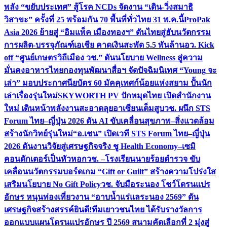
พลัง “ขยับประเทศ” สู้โรค NCDs จัดงาน “เดิน-วิ่งสมาธิ
วิสาขะ” ครั้งที่ 25 พร้อมกัน 70 พื้นที่ทั่วไทย 31 พ.ค.นี้
ProPak
Asia 2026 ย้ายสู่ “อิมแพ็ค เมืองทองฯ” ดันไทยสู่ฮับนวัตกรรม
การผลิต-บรรจุภัณฑ์เอเชีย คาดเงินสะพัด 5.5 พันล้าน
อว. Kick
off “ศูนย์เกษตรวิถีเมือง วช.” ดันนโยบาย Wellness สู่ความ
มั่นคงอาหารไทย
กองทุนพัฒนาสื่อฯ จัดปัจฉิมนิเทศ “Young จะ
เล่า” มอบประกาศนียบัตร 60 มัคคุเทศก์น้อยแห่งสยาม ปั้นนัก
เล่าเรื่องรุ่นใหม่
SKYWORTH PV ปักหมุดไทย เปิดสำนักงาน
ใหม่ เดินหน้าพลังงานสะอาดลุยอาเซียนเต็มสูบ
วช. ผนึก STS
Forum ไทย–ญี่ปุ่น 2026 ดัน AI ขับเคลื่อนสุขภาพ–สิ่งแวดล้อม
สร้างนักวิทย์รุ่นใหม่
“อ.เชน” เปิดเวที STS Forum ไทย–ญี่ปุ่น
2026 ดันงานวิจัยสู่เศรษฐกิจจริง ชู Health Economy–เซมิ
คอนดักเตอร์เป็นหัวหอก
วช. –โรงเรียนนายร้อยตำรวจ ขับ
เคลื่อนนวัตกรรมบอร์ดเกม “Gift or Guilt” สร้างความโปร่งใส
เสริมนโยบาย No Gift Policy
วช. จับมือระนอง โชว์โดรนแปร
อักษร หนุนท่องเที่ยวงาน “อาบน้ำแร่แลระนอง 2569” ดัน
เศรษฐกิจสร้างสรรค์
ยินดี!ทีมเยาวชนไทย ได้รับรางวัลการ
ออกแบบแผนโดรนแปรอักษร ปี 2569 สนามคัดเลือกที่ 2 มุ่งสู่