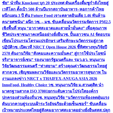
ชัย” นำทีม Knockout บุก 20 ประเทศ ดันเครื่องดื่มชูกำลังไทยสู่
เวทีโลก ตั้งเป้า 500 ล้านปีแรก
สถาบันอาหาร–หอการค้าไทย
ผนึกแผน 3 ปี ดัน Future Food เจาะตลาดอินเดีย 1.46 พันล้าน
คน
“ยศชนัน” ผนึก วช. – มช. ขับเคลื่อนนวัตกรรมจัดการ PM2.5
เชิงพื้นที่ หนุน “อากาศสะอาดและสายน้ำมั่นคง” เพื่อคุณภาพ
ชีวิตประชาชนภาคเหนืออย่างยั่งยืน
วช. ปั้นเยาวชน AI จัดอบรม
เขียนโปรแกรมโดรนแปรอักษร เสริมทักษะนวัตกรรมสู่ภาค
ปฏิบัติ
วช. เปิดเวที NRCT Open House 2026 ชี้ทิศทางทุนวิจัยปี
2570 ดันงานวิจัย “สังคมและความมั่นคง” สู่การใช้ประโยชน์
จริง
“อาจารย์เชน” รองนายกรัฐมนตรีและ รมว.อว. หนุนงาน
วิจัยวัฒนธรรมดนตรี “ท่าสยาม” สร้างคุณค่าวัฒนธรรมไทยสู่
สากล
วช. เชิญชมผลงานวิจัยและนวัตกรรมอาหารสุขภาพ ใน
งานแถลงข่าว NRCT x THAIFEX-ANUGA ASIA 2026
InnoFood, Healthy Choice
วช. หนุนงานวิจัย ม.สวนดุสิต นำ
มาตรฐานสากล ISO 37001ยกระดับความโปร่งใสองค์กร
ปกครองส่วนท้องถิ่น
วช. หนุนทุนวิจัย “นวัตกรรมห้องลดฝุ่นแรง
ดันบวกควบคู่ระบบเฝ้าระวังอัจฉริยะด้วยเซ็นเซอร์” ขับเคลื่อน
เป้าหมายประเทศไทยสู่สังคมอากาศสะอาดอย่างยั่งยืน
สสส.ปลุก