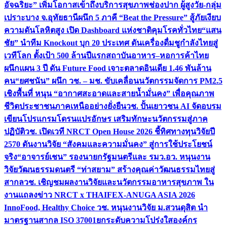
อัจฉริยะ” เพิ่มโอกาสเข้าถึงบริการสุขภาพช่องปาก ผู้สูงวัย-กลุ่ม
เปราะบาง จ.อุทัยธานี
ผนึก 5 ภาคี “Beat the Pressure” สู้ภัยเงียบ
ความดันโลหิตสูง เปิด Dashboard แห่งชาติคุมโรคทั่วไทย
“แสน
ชัย” นำทีม Knockout บุก 20 ประเทศ ดันเครื่องดื่มชูกำลังไทยสู่
เวทีโลก ตั้งเป้า 500 ล้านปีแรก
สถาบันอาหาร–หอการค้าไทย
ผนึกแผน 3 ปี ดัน Future Food เจาะตลาดอินเดีย 1.46 พันล้าน
คน
“ยศชนัน” ผนึก วช. – มช. ขับเคลื่อนนวัตกรรมจัดการ PM2.5
เชิงพื้นที่ หนุน “อากาศสะอาดและสายน้ำมั่นคง” เพื่อคุณภาพ
ชีวิตประชาชนภาคเหนืออย่างยั่งยืน
วช. ปั้นเยาวชน AI จัดอบรม
เขียนโปรแกรมโดรนแปรอักษร เสริมทักษะนวัตกรรมสู่ภาค
ปฏิบัติ
วช. เปิดเวที NRCT Open House 2026 ชี้ทิศทางทุนวิจัยปี
2570 ดันงานวิจัย “สังคมและความมั่นคง” สู่การใช้ประโยชน์
จริง
“อาจารย์เชน” รองนายกรัฐมนตรีและ รมว.อว. หนุนงาน
วิจัยวัฒนธรรมดนตรี “ท่าสยาม” สร้างคุณค่าวัฒนธรรมไทยสู่
สากล
วช. เชิญชมผลงานวิจัยและนวัตกรรมอาหารสุขภาพ ใน
งานแถลงข่าว NRCT x THAIFEX-ANUGA ASIA 2026
InnoFood, Healthy Choice
วช. หนุนงานวิจัย ม.สวนดุสิต นำ
มาตรฐานสากล ISO 37001ยกระดับความโปร่งใสองค์กร