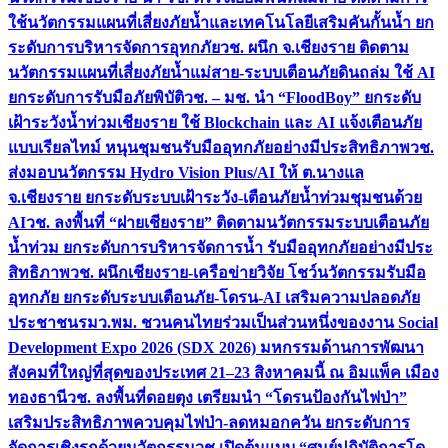
ใช้นวัตกรรมแผนที่เสี่ยงภัยน้ำและเทคโนโลยีเสริมคันกั้นน้ำ ยก
ระดับการบริหารจัดการอุทกภัย
วช. ผนึก จ.เชียงราย ติดตาม
นวัตกรรมแผนที่เสี่ยงภัยน้ำแม่สาย-ระบบเตือนภัยดินถล่ม ใช้ AI
ยกระดับการรับมือภัยพิบัติ
วช. – มช. นำ “FloodBoy” ยกระดับ
เฝ้าระวังน้ำท่วมเชียงราย ใช้ Blockchain และ AI แจ้งเตือนภัย
แบบเรียลไทม์ หนุนชุมชนรับมืออุทกภัยอย่างมีประสิทธิภาพ
วช.
ส่งมอบนวัตกรรม Hydro Vision Plus/AI ให้ ต.นางแล
จ.เชียงราย ยกระดับระบบเฝ้าระวัง-เตือนภัยน้ำท่วมชุมชนด้วย
AI
วช. ลงพื้นที่ “ฝายเชียงราย” ติดตามนวัตกรรมระบบเตือนภัย
น้ำท่วม ยกระดับการบริหารจัดการน้ำ รับมืออุทกภัยอย่างมีประ
สิทธิภาพ
วช. ผนึกเชียงราย-เครือข่ายวิจัย โชว์นวัตกรรมรับมือ
อุทกภัย ยกระดับระบบเตือนภัย-โดรน-AI เสริมความปลอดภัย
ประชาชน
รมว.พม. ชวนคนไทยร่วมเป็นส่วนหนึ่งของงาน Social
Development Expo 2026 (SDX 2026) มหกรรมด้านการพัฒนา
สังคมที่ใหญ่ที่สุดของประเทศ 21–23 สิงหาคมนี้ ณ อิมแพ็ค เมือง
ทองธานี
วช. ลงพื้นที่ดอยตุง เตรียมนำ “โดรนป้องกันไฟป่า”
เสริมประสิทธิภาพควบคุมไฟป่า-ลดหมอกควัน ยกระดับการ
จัดการเชิงรุกด้วยนวัตกรรม
วช.เปิดต้นแบบ “ศูนย์ปฏิบัติการโด