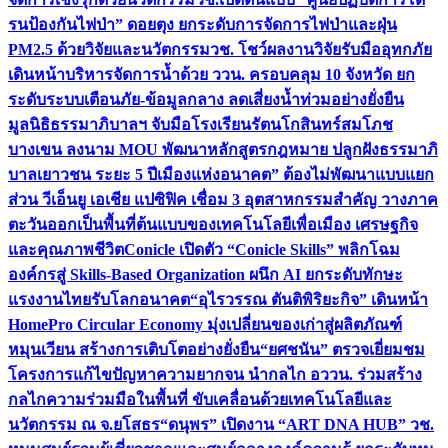
รนป้องกันไฟป่า” ดอยตุง ยกระดับการจัดการไฟป่าและฝุ่น
PM2.5 ด้วยวิจัยและนวัตกรรม
วช. โชว์ผลงานวิจัยรับมืออุทกภัย
เดินหน้าบริหารจัดการน้ำด้วย ววน. ครอบคลุม 10 จังหวัด ยก
ระดับระบบเตือนภัย-ข้อมูลกลาง ลดเสี่ยงน้ำท่วมอย่างยั่งยืน
มูลนิธิธรรมาภิบาลฯ จับมือโรงเรียนรัตนโกสินทร์สมโภช
บางเขน ลงนาม MOU พัฒนาหลักสูตรกฎหมาย ปลูกฝังธรรมาภิ
บาลเยาวชน ระยะ 5 ปี
เมืองแห่งอนาคต” ต้องไม่พัฒนาแบบแยก
ส่วน วีเอ็นยู เอเชีย แปซิฟิค เชื่อม 3 อุตสาหกรรมสำคัญ วางภาค
ตะวันออกเป็นพื้นที่ต้นแบบของเทคโนโลยีเพื่อเมือง เศรษฐกิจ
และคุณภาพชีวิต
Conicle เปิดตัว “Conicle Skills” พลิกโฉม
องค์กรสู่ Skills-Based Organization ผนึก AI ยกระดับทักษะ
แรงงานไทยรับโลกอนาคต
“อุไรวรรณ ตันติพิริยะกิจ” เดินหน้า
HomePro Circular Economy มุ่งเปลี่ยนของเก่าสู่ผลิตภัณฑ์
หมุนเวียน สร้างการเติบโตอย่างยั่งยืน
“ยศชนัน” ตรวจเยี่ยมชม
โครงการแก้ไขปัญหาความยากจน นำกลไก อววน. ร่วมสร้าง
กลไกความร่วมมือในพื้นที่ ขับเคลื่อนด้วยเทคโนโลยีและ
นวัตกรรม ณ จ.ยโสธร
“ดนุพร” เปิดงาน “ART DNA HUB” วช.