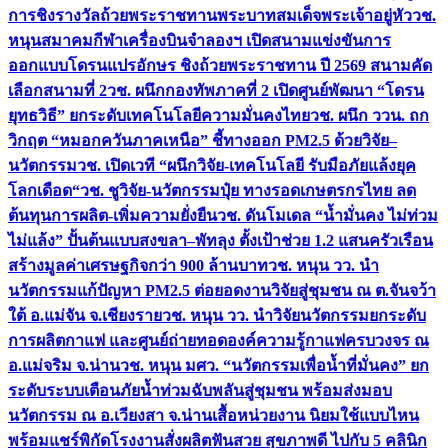
การชิงรางวัลถ้วยพระราชทานพระบาทสมเด็จพระเจ้าอยู่หัว
วช.
หนุนสมาคมกีฬาเครื่องบินจำลองฯ เปิดสนามแข่งขันการ
ออกแบบโดรนแปรอักษร ชิงถ้วยพระราชทาน ปี 2569 สนามคัด
เลือกสนามที่ 2
วช. ผนึกกองทัพภาคที่ 2 เปิดศูนย์พัฒนา “โดรน
ยุทธวิธี” ยกระดับเทคโนโลยีความมั่นคงไทย
วช. ผนึก ววน. ถก
วิกฤต “หมอกควันภาคเหนือ” ชี้ทางออก PM2.5 ด้วยวิจัย–
นวัตกรรม
วช. เปิดเวที “ผนึกวิจัย-เทคโนโลยี รับมือภัยแล้งยุค
โลกเดือด“
วช. ชูวิจัย-นวัตกรรมปุ๋ย ทางรอดเกษตรกรไทย ลด
ต้นทุนการผลิต-เพิ่มความยั่งยืน
วช. ดันโมเดล “น้ำมั่นคง ไม่ท่วม
ไม่แล้ง” ปั้นต้นแบบสงขลา–พัทลุง ตั้งเป้าช่วย 1.2 แสนครัวเรือน
สร้างมูลค่าเศรษฐกิจกว่า 900 ล้านบาท
วช. หนุน วว. นำ
นวัตกรรมแก้ปัญหา PM2.5 ต่อยอดงานวิจัยสู่ชุมชน ณ ต.จันจว้า
ใต้ อ.แม่จัน จ.เชียงราย
วช. หนุน วว. นำวิจัยนวัตกรรมยกระดับ
การผลิตกาแฟ และศูนย์ถ่ายทอดองค์ความรู้กาแฟครบวงจร ณ
อ.แม่จริม จ.น่าน
วช. หนุน มศว. “นวัตกรรมเพื่อน้ำที่มั่นคง” ยก
ระดับระบบเตือนภัยน้ำท่วมฉับพลันสู่ชุมชน พร้อมส่งมอบ
นวัตกรรม ณ อ.เวียงสา จ.น่าน
เสื้อหน่วยงาน นิยมใช้แบบไหน
พร้อมแชร์พิกัดโรงงานสั่งผลิต
ฟันสวย สุขภาพดี ไปกับ 5 คลินิก