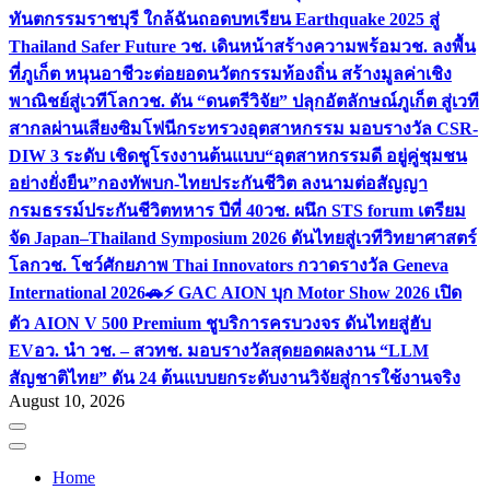
ทันตกรรมราชบุรี ใกล้ฉัน
ถอดบทเรียน Earthquake 2025 สู่
Thailand Safer Future วช. เดินหน้าสร้างความพร้อม
วช. ลงพื้น
ที่ภูเก็ต หนุนอาชีวะต่อยอดนวัตกรรมท้องถิ่น สร้างมูลค่าเชิง
พาณิชย์สู่เวทีโลก
วช. ดัน “ดนตรีวิจัย” ปลุกอัตลักษณ์ภูเก็ต สู่เวที
สากลผ่านเสียงซิมโฟนี
กระทรวงอุตสาหกรรม มอบรางวัล CSR-
DIW 3 ระดับ เชิดชูโรงงานต้นแบบ“อุตสาหกรรมดี อยู่คู่ชุมชน
อย่างยั่งยืน”
กองทัพบก-ไทยประกันชีวิต ลงนามต่อสัญญา
กรมธรรม์ประกันชีวิตทหาร ปีที่ 40
วช. ผนึก STS forum เตรียม
จัด Japan–Thailand Symposium 2026 ดันไทยสู่เวทีวิทยาศาสตร์
โลก
วช. โชว์ศักยภาพ Thai Innovators กวาดรางวัล Geneva
International 2026
🚗⚡️ GAC AION บุก Motor Show 2026 เปิด
ตัว AION V 500 Premium ชูบริการครบวงจร ดันไทยสู่ฮับ
EV
อว. นำ วช. – สวทช. มอบรางวัลสุดยอดผลงาน “LLM
สัญชาติไทย” ดัน 24 ต้นแบบยกระดับงานวิจัยสู่การใช้งานจริง
August 10, 2026
Home