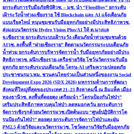
ยกระดับการรับมือภัยพิบัติ
วช. – มช. นำ “FloodBoy” ยกระดับ
เฝ้าระวังน้ำท่วมเชียงราย ใช้ Blockchain และ AI แจ้งเตือนภัย
แบบเรียลไทม์ หนุนชุมชนรับมืออุทกภัยอย่างมีประสิทธิภาพ
วช.
ส่งมอบนวัตกรรม Hydro Vision Plus/AI ให้ ต.นางแล
จ.เชียงราย ยกระดับระบบเฝ้าระวัง-เตือนภัยน้ำท่วมชุมชนด้วย
AI
วช. ลงพื้นที่ “ฝายเชียงราย” ติดตามนวัตกรรมระบบเตือนภัย
น้ำท่วม ยกระดับการบริหารจัดการน้ำ รับมืออุทกภัยอย่างมีประ
สิทธิภาพ
วช. ผนึกเชียงราย-เครือข่ายวิจัย โชว์นวัตกรรมรับมือ
อุทกภัย ยกระดับระบบเตือนภัย-โดรน-AI เสริมความปลอดภัย
ประชาชน
รมว.พม. ชวนคนไทยร่วมเป็นส่วนหนึ่งของงาน Social
Development Expo 2026 (SDX 2026) มหกรรมด้านการพัฒนา
สังคมที่ใหญ่ที่สุดของประเทศ 21–23 สิงหาคมนี้ ณ อิมแพ็ค เมือง
ทองธานี
วช. ลงพื้นที่ดอยตุง เตรียมนำ “โดรนป้องกันไฟป่า”
เสริมประสิทธิภาพควบคุมไฟป่า-ลดหมอกควัน ยกระดับการ
จัดการเชิงรุกด้วยนวัตกรรม
วช.เปิดต้นแบบ “ศูนย์ปฏิบัติการโด
รนป้องกันไฟป่า” ดอยตุง ยกระดับการจัดการไฟป่าและฝุ่น
PM2.5 ด้วยวิจัยและนวัตกรรม
วช. โชว์ผลงานวิจัยรับมืออุทกภัย