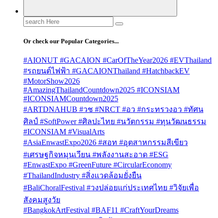
Search
for:
Or check our Popular Categories...
#AIONUT #GACAION #CarOfTheYear2026 #EVThailand
#รถยนต์ไฟฟ้า #GACAIONThailand #HatchbackEV
#MotorShow2026
#AmazingThailandCountdown2025 #ICONSIAM
#ICONSIAMCountdown2025
#ARTDNAHUB #วช #NRCT #อว #กระทรวงอว #ทัศน
ศิลป์ #SoftPower #ศิลปะไทย #นวัตกรรม #ทุนวัฒนธรรม
#ICONSIAM #VisualArts
#AsiaEnwastExpo2026 #สอท #อุตสาหกรรมสีเขียว
#เศรษฐกิจหมุนเวียน #พลังงานสะอาด #ESG
#EnwastExpo #GreenFuture #CircularEconomy
#ThailandIndustry #สิ่งแวดล้อมยั่งยืน
#BaliChoralFestival #วงปล่อยแก่ประเทศไทย #วิจัยเพื่อ
สังคมสูงวัย
#BangkokArtFestival #BAF11 #CraftYourDreams