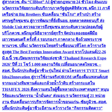
สู่สากล
วช. ดัน “CIBbot” AI ผู้ช่วยกฎหมาย 24 ชั่วโมง ต้นแบบ
นวัตกรรมวิจัยยกระดับบริการภาครัฐสู่ยุคดิจิทัล
วช. ผนึก 11 ภาคี
เครือข่าย Big Brothers ขับเคลื่อน “ชันโรง” สร้างป่า สร้าง
เศรษฐกิจชุมชน สู่การพัฒนาที่ยั่งยืน
อย. ลุยตลาดสดธนบุรี ส่ง
Mobile Unit ตรวจอาหารถึงชุมชน ยกระดับความปลอดภัยผู้
บริโภค
วช. ผนึกมูลนิธิอาจารย์สุกรีฯ จัดประลองยอดฝีมือ
เยาวชนดนตรี ครั้งที่ 4 รอบรองฯ ภาคกลาง ชิงถ้วยพระราช
ทานฯ
วช. ปลื้ม! นวัตกรรมไทยสร้างชื่อบนเวทีโลก คว้ารางวัล
สูงสุด The Best Foreign Innovation Award จากโปแลนด์
22-26
มิ.ย.นี้ วช.เปิดมหกรรมวิจัยแห่งชาติ ‘Thailand Research Expo
2026’ ปีที่ 21 โชว์ 1,000 ผลงานวิจัย เปลี่ยนอนาคตไทย
วช. –
สอศ. ปั้นนักประดิษฐ์อาชีวะรุ่นใหม่ ผ่านโครงการ TVET Smart
Idea2Innovation สู่การใช้งานจริง
OROM เครื่องดื่มแพลนต์เบส
จากมะม่วงหิมพานต์และกล้วยน้ำว้าดิบ สร้างกระแสใน
THAIFEX 2026 ดึงความสนใจผู้ซื้อหลายประเทศ
“ดนุพร” หนุน
วิจัยและนวัตกรรม ‘น้ำมั่นคง’ ส่งมอบ 9 นวัตกรรมสู่ 21 หน่วย
งาน ขับเคลื่อนการบริหารจัดการน้ำขอนแก่น–ชัยภูมิ
วช.-สอศ.
ปลื้มนักประดิษฐ์อาชีวะอีสาน คว้ารางวัล “กิจกรรมติดดาว”