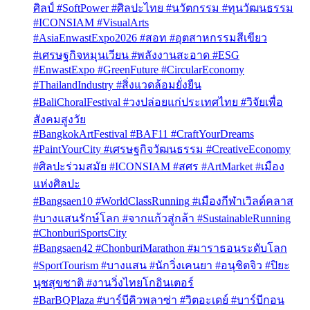
ศิลป์ #SoftPower #ศิลปะไทย #นวัตกรรม #ทุนวัฒนธรรม
#ICONSIAM #VisualArts
#AsiaEnwastExpo2026 #สอท #อุตสาหกรรมสีเขียว
#เศรษฐกิจหมุนเวียน #พลังงานสะอาด #ESG
#EnwastExpo #GreenFuture #CircularEconomy
#ThailandIndustry #สิ่งแวดล้อมยั่งยืน
#BaliChoralFestival #วงปล่อยแก่ประเทศไทย #วิจัยเพื่อ
สังคมสูงวัย
#BangkokArtFestival #BAF11 #CraftYourDreams
#PaintYourCity #เศรษฐกิจวัฒนธรรม #CreativeEconomy
#ศิลปะร่วมสมัย #ICONSIAM #สศร #ArtMarket #เมือง
แห่งศิลปะ
#Bangsaen10 #WorldClassRunning #เมืองกีฬาเวิลด์คลาส
#บางแสนรักษ์โลก #จากแก้วสู่กล้า #SustainableRunning
#ChonburiSportsCity
#Bangsaen42 #ChonburiMarathon #มาราธอนระดับโลก
#SportTourism #บางแสน #นักวิ่งเคนยา #อนุชิตจิว #ปิยะ
นุชสุขชาติ #งานวิ่งไทยโกอินเตอร์
#BarBQPlaza #บาร์บีคิวพลาซ่า #วิตอะเดย์ #บาร์บีกอน