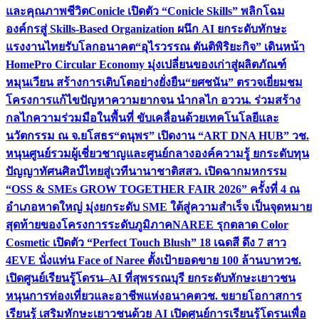
และคุณภาพชีวิต
Conicle เปิดตัว “Conicle Skills” พลิกโฉม
องค์กรสู่ Skills-Based Organization ผนึก AI ยกระดับทักษะ
แรงงานไทยรับโลกอนาคต
“อุไรวรรณ ตันติพิริยะกิจ” เดินหน้า
HomePro Circular Economy มุ่งเปลี่ยนของเก่าสู่ผลิตภัณฑ์
หมุนเวียน สร้างการเติบโตอย่างยั่งยืน
“ยศชนัน” ตรวจเยี่ยมชม
โครงการแก้ไขปัญหาความยากจน นำกลไก อววน. ร่วมสร้าง
กลไกความร่วมมือในพื้นที่ ขับเคลื่อนด้วยเทคโนโลยีและ
นวัตกรรม ณ จ.ยโสธร
“ดนุพร” เปิดงาน “ART DNA HUB” วช.
หนุนศูนย์รวมผู้เชี่ยวชาญและศูนย์กลางองค์ความรู้ ยกระดับทุน
ปัญญาทัศนศิลป์ไทยสู่เวทีนานาชาติ
สสว. เปิดฉากมหกรรม
“OSS & SMEs GROW TOGETHER FAIR 2026” ครั้งที่ 4 ณ
อำเภอหาดใหญ่ มุ่งยกระดับ SME ใต้สู่ความสำเร็จ เป็นจุดหมาย
สุดท้ายของโครงการระดับภูมิภาค
NAREE รุกตลาด Color
Cosmetic เปิดตัว “Perfect Touch Blush” 18 เฉดสี ดึง 7 สาว
4EVE นั่งแท่น Face of Naree ตั้งเป้ายอดขาย 100 ล้านบาท
วช.
เปิดศูนย์เรียนรู้โดรน–AI ที่สุพรรณบุรี ยกระดับทักษะเยาวชน
หนุนการท่องเที่ยวและอาชีพแห่งอนาคต
วช. ขยายโอกาสการ
เรียนรู้ เสริมทักษะเยาวชนด้วย AI เปิดศูนย์การเรียนรู้โดรนเพื่อ