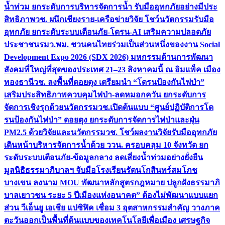
น้ำท่วม ยกระดับการบริหารจัดการน้ำ รับมืออุทกภัยอย่างมีประ
สิทธิภาพ
วช. ผนึกเชียงราย-เครือข่ายวิจัย โชว์นวัตกรรมรับมือ
อุทกภัย ยกระดับระบบเตือนภัย-โดรน-AI เสริมความปลอดภัย
ประชาชน
รมว.พม. ชวนคนไทยร่วมเป็นส่วนหนึ่งของงาน Social
Development Expo 2026 (SDX 2026) มหกรรมด้านการพัฒนา
สังคมที่ใหญ่ที่สุดของประเทศ 21–23 สิงหาคมนี้ ณ อิมแพ็ค เมือง
ทองธานี
วช. ลงพื้นที่ดอยตุง เตรียมนำ “โดรนป้องกันไฟป่า”
เสริมประสิทธิภาพควบคุมไฟป่า-ลดหมอกควัน ยกระดับการ
จัดการเชิงรุกด้วยนวัตกรรม
วช.เปิดต้นแบบ “ศูนย์ปฏิบัติการโด
รนป้องกันไฟป่า” ดอยตุง ยกระดับการจัดการไฟป่าและฝุ่น
PM2.5 ด้วยวิจัยและนวัตกรรม
วช. โชว์ผลงานวิจัยรับมืออุทกภัย
เดินหน้าบริหารจัดการน้ำด้วย ววน. ครอบคลุม 10 จังหวัด ยก
ระดับระบบเตือนภัย-ข้อมูลกลาง ลดเสี่ยงน้ำท่วมอย่างยั่งยืน
มูลนิธิธรรมาภิบาลฯ จับมือโรงเรียนรัตนโกสินทร์สมโภช
บางเขน ลงนาม MOU พัฒนาหลักสูตรกฎหมาย ปลูกฝังธรรมาภิ
บาลเยาวชน ระยะ 5 ปี
เมืองแห่งอนาคต” ต้องไม่พัฒนาแบบแยก
ส่วน วีเอ็นยู เอเชีย แปซิฟิค เชื่อม 3 อุตสาหกรรมสำคัญ วางภาค
ตะวันออกเป็นพื้นที่ต้นแบบของเทคโนโลยีเพื่อเมือง เศรษฐกิจ