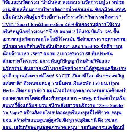
วิจัยและนวัตกรรม ‘น้ำมั่นคง’ ส่งมอบ 9 นวัตกรรมสู่ 21 หน่วย
งาน ขับเคลื่อนการบริหารจัดการน้ำขอนแก่น–ชัยภูมิ
วช.-สอศ.
ปลื้มนักประดิษฐ์อาชีวะอีสาน คว้ารางวัล “กิจกรรมติดดาว”
TVET Smart Idea2Innovation 2569 ดันผลงานสู่การใช้งาน
จริง
“หนูน้อยจ้าวเวหา” ปี 69 สนาม 2 ได้แชมป์แล้ว! วช. ปั้น
เยาวชนสู่นวัตกรเทคโนโลยีไร้คนขับ ชิงถ้วยพระราชทานฯ
วช.
ผนึกสมาคมกีฬาเครื่องบินจำลองฯ และ ThaiPBS จัดศึก “หนู
น้อยจ้าวเวหา 2569” สนาม 2 เยาวชนกว่า 60 ทีมประชัน
ศักยภาพโดรน
วช. ยกระดับภูมิปัญญาไทยด้วยวิจัยและ
นวัตกรรม ดันสารอะมิโนจากพืชสร้างรายได้สู่ชุมชนศรีสะเกษ
ศุภจี ปลุกพลังคราฟต์ไทย! SACIT เปิดเวทีโลก ดัน “ของขวัญ
แห่งชาติ” ดึงคนชมทะลุ 5 หมื่นคน เงินสะพัด 150 ลบ.
Tipco
Herbs เปิดเกมรุกส่ง 5 สมุนไพรไทยบุกตลาดเวลเนส มุ่งชิงแชร์
ตลาดสุขภาพโตต่อเนื่อง
ทันตบุคลากร – สพฐ. หวั่นเด็กไทยเริ่ม
สูบบุหรี่ตั้งแต่วัย 9 ขวบ ผนึกพลังเยาวชนจัดงาน “Zero Smoke
No Vape” สร้างสังคมไทยปลอดบุหรี่และบุหรี่ไฟฟ้า
วช. หนุน
มจธ. สร้างต้นแบบดูแลผู้สูงวัยเชิงรุก จ.อุทัยธานี ดึง รพ.สต.-
อสม. เสริมทักษะดูแลสุขภาพ
วช.หนุน “รถทันตกรรมเคลื่อนที่