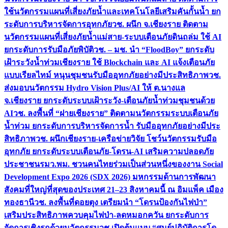
ใช้นวัตกรรมแผนที่เสี่ยงภัยน้ำและเทคโนโลยีเสริมคันกั้นน้ำ ยก
ระดับการบริหารจัดการอุทกภัย
วช. ผนึก จ.เชียงราย ติดตาม
นวัตกรรมแผนที่เสี่ยงภัยน้ำแม่สาย-ระบบเตือนภัยดินถล่ม ใช้ AI
ยกระดับการรับมือภัยพิบัติ
วช. – มช. นำ “FloodBoy” ยกระดับ
เฝ้าระวังน้ำท่วมเชียงราย ใช้ Blockchain และ AI แจ้งเตือนภัย
แบบเรียลไทม์ หนุนชุมชนรับมืออุทกภัยอย่างมีประสิทธิภาพ
วช.
ส่งมอบนวัตกรรม Hydro Vision Plus/AI ให้ ต.นางแล
จ.เชียงราย ยกระดับระบบเฝ้าระวัง-เตือนภัยน้ำท่วมชุมชนด้วย
AI
วช. ลงพื้นที่ “ฝายเชียงราย” ติดตามนวัตกรรมระบบเตือนภัย
น้ำท่วม ยกระดับการบริหารจัดการน้ำ รับมืออุทกภัยอย่างมีประ
สิทธิภาพ
วช. ผนึกเชียงราย-เครือข่ายวิจัย โชว์นวัตกรรมรับมือ
อุทกภัย ยกระดับระบบเตือนภัย-โดรน-AI เสริมความปลอดภัย
ประชาชน
รมว.พม. ชวนคนไทยร่วมเป็นส่วนหนึ่งของงาน Social
Development Expo 2026 (SDX 2026) มหกรรมด้านการพัฒนา
สังคมที่ใหญ่ที่สุดของประเทศ 21–23 สิงหาคมนี้ ณ อิมแพ็ค เมือง
ทองธานี
วช. ลงพื้นที่ดอยตุง เตรียมนำ “โดรนป้องกันไฟป่า”
เสริมประสิทธิภาพควบคุมไฟป่า-ลดหมอกควัน ยกระดับการ
จัดการเชิงรุกด้วยนวัตกรรม
วช.เปิดต้นแบบ “ศูนย์ปฏิบัติการโด