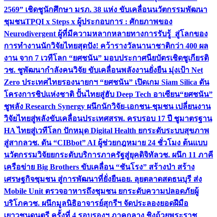
2569” เชิดชูนักศึกษา มรภ. 38 แห่ง ขับเคลื่อนนวัตกรรมพัฒนา
ชุมชน
TPQI x Steps x ผู้ประกอบการ : ศักยภาพของ
Neurodivergent ผู้ที่มีความหลากหลายทางการรับรู้ สู่โลกของ
การทำงาน
นักวิจัยไทยสุดปัง! คว้ารางวัลนานาชาติกว่า 400 ผล
งาน จาก 7 เวทีโลก “ยศชนัน” มอบประกาศนียบัตรเชิดชูเกียรติ
วช. ชูพัฒนากำลังคนวิจัย ขับเคลื่อนพลังงานยั่งยืน มุ่งเป้า Net
Zero ประเทศไทย
รองนายกฯ “ยศชนัน” เปิดเกม Siam Silica ดัน
โครงการชิปแห่งชาติ ปั้นไทยสู่ฮับ Deep Tech อาเซียน
“ยศชนัน”
ชูพลัง Research Synergy ผนึกนักวิจัย-เอกชน-ชุมชน เปลี่ยนงาน
วิจัยไทยสู่พลังขับเคลื่อนประเทศ
สรพ. ครบรอบ 17 ปี ชูมาตรฐาน
HA ไทยสู่เวทีโลก ปักหมุด Digital Health ยกระดับระบบสุขภาพ
สู่สากล
วช. ดัน “CIBbot” AI ผู้ช่วยกฎหมาย 24 ชั่วโมง ต้นแบบ
นวัตกรรมวิจัยยกระดับบริการภาครัฐสู่ยุคดิจิทัล
วช. ผนึก 11 ภาคี
เครือข่าย Big Brothers ขับเคลื่อน “ชันโรง” สร้างป่า สร้าง
เศรษฐกิจชุมชน สู่การพัฒนาที่ยั่งยืน
อย. ลุยตลาดสดธนบุรี ส่ง
Mobile Unit ตรวจอาหารถึงชุมชน ยกระดับความปลอดภัยผู้
บริโภค
วช. ผนึกมูลนิธิอาจารย์สุกรีฯ จัดประลองยอดฝีมือ
เยาวชนดนตรี ครั้งที่ 4 รอบรองฯ ภาคกลาง ชิงถ้วยพระราช