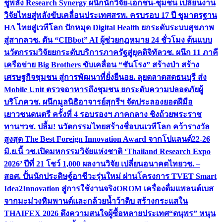
ชูพลัง Research Synergy ผนึกนักวิจัย-เอกชน-ชุมชน เปลี่ยนงาน
วิจัยไทยสู่พลังขับเคลื่อนประเทศ
สรพ. ครบรอบ 17 ปี ชูมาตรฐาน
HA ไทยสู่เวทีโลก ปักหมุด Digital Health ยกระดับระบบสุขภาพ
สู่สากล
วช. ดัน “CIBbot” AI ผู้ช่วยกฎหมาย 24 ชั่วโมง ต้นแบบ
นวัตกรรมวิจัยยกระดับบริการภาครัฐสู่ยุคดิจิทัล
วช. ผนึก 11 ภาคี
เครือข่าย Big Brothers ขับเคลื่อน “ชันโรง” สร้างป่า สร้าง
เศรษฐกิจชุมชน สู่การพัฒนาที่ยั่งยืน
อย. ลุยตลาดสดธนบุรี ส่ง
Mobile Unit ตรวจอาหารถึงชุมชน ยกระดับความปลอดภัยผู้
บริโภค
วช. ผนึกมูลนิธิอาจารย์สุกรีฯ จัดประลองยอดฝีมือ
เยาวชนดนตรี ครั้งที่ 4 รอบรองฯ ภาคกลาง ชิงถ้วยพระราช
ทานฯ
วช. ปลื้ม! นวัตกรรมไทยสร้างชื่อบนเวทีโลก คว้ารางวัล
สูงสุด The Best Foreign Innovation Award จากโปแลนด์
22-26
มิ.ย.นี้ วช.เปิดมหกรรมวิจัยแห่งชาติ ‘Thailand Research Expo
2026’ ปีที่ 21 โชว์ 1,000 ผลงานวิจัย เปลี่ยนอนาคตไทย
วช. –
สอศ. ปั้นนักประดิษฐ์อาชีวะรุ่นใหม่ ผ่านโครงการ TVET Smart
Idea2Innovation สู่การใช้งานจริง
OROM เครื่องดื่มแพลนต์เบส
จากมะม่วงหิมพานต์และกล้วยน้ำว้าดิบ สร้างกระแสใน
THAIFEX 2026 ดึงความสนใจผู้ซื้อหลายประเทศ
“ดนุพร” หนุน