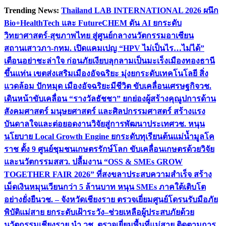
Skip
Trending News:
Thailand LAB INTERNATIONAL 2026 ผนึก
to
Bio+HealthTech และ FutureCHEM ดัน AI ยกระดับ
content
วิทยาศาสตร์-สุขภาพไทย สู่ศูนย์กลางนวัตกรรมอาเซียน
สถานเสาวภา-กทม. เปิดแคมเปญ “HPV ไม่เป็นไร…ไม่ได้”
เตือนอย่าชะล่าใจ ก่อนภัยเงียบลุกลามเป็นมะเร็ง
เมืองทองธานี
ขึ้นแท่น เขตส่งเสริมเมืองอัจฉริยะ มุ่งยกระดับเทคโนโลยี สิ่ง
แวดล้อม ปักหมุด เมืองอัจฉริยะมีชีวิต ขับเคลื่อนเศรษฐกิจ
วช.
เดินหน้าขับเคลื่อน “รางวัลธัชชา” ยกย่องผู้สร้างคุณูปการด้าน
สังคมศาสตร์ มนุษยศาสตร์ และศิลปกรรมศาสตร์ สร้างแรง
บันดาลใจและต่อยอดงานวิจัยสู่การพัฒนาประเทศ
วช. หนุน
นโยบาย Local Growth Engine ยกระดับทุเรียนต้นแม่น้ำมูลโค
ราช ตั้ง 9 ศูนย์ชุมชนเกษตรรักษ์โลก ขับเคลื่อนเกษตรด้วยวิจัย
และนวัตกรรม
สสว. ปลื้มงาน “OSS & SMEs GROW
TOGETHER FAIR 2026” ที่สงขลาประสบความสำเร็จ สร้าง
เม็ดเงินหมุนเวียนกว่า 5 ล้านบาท หนุน SMEs ภาคใต้เติบโต
อย่างยั่งยืน
วช. – จังหวัดเชียงราย ตรวจเยี่ยมศูนย์โดรนรับมือภัย
พิบัติแม่สาย ยกระดับเฝ้าระวัง–ช่วยเหลือผู้ประสบภัยด้วย
นวัตกรรม
เชียงราย นำ วช. ตรวจเยี่ยมพื้นที่แม่สาย ติดตามการ