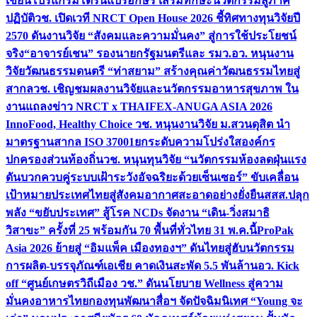
เขียนโปรแกรมโดรนแปรอักษร เสริมทักษะนวัตกรรมสู่ภาค
ปฏิบัติ
วช. เปิดเวที NRCT Open House 2026 ชี้ทิศทางทุนวิจัยปี
2570 ดันงานวิจัย “สังคมและความมั่นคง” สู่การใช้ประโยชน์
จริง
“อาจารย์เชน” รองนายกรัฐมนตรีและ รมว.อว. หนุนงาน
วิจัยวัฒนธรรมดนตรี “ท่าสยาม” สร้างคุณค่าวัฒนธรรมไทยสู่
สากล
วช. เชิญชมผลงานวิจัยและนวัตกรรมอาหารสุขภาพ ใน
งานแถลงข่าว NRCT x THAIFEX-ANUGA ASIA 2026
InnoFood, Healthy Choice
วช. หนุนงานวิจัย ม.สวนดุสิต นำ
มาตรฐานสากล ISO 37001ยกระดับความโปร่งใสองค์กร
ปกครองส่วนท้องถิ่น
วช. หนุนทุนวิจัย “นวัตกรรมห้องลดฝุ่นแรง
ดันบวกควบคู่ระบบเฝ้าระวังอัจฉริยะด้วยเซ็นเซอร์” ขับเคลื่อน
เป้าหมายประเทศไทยสู่สังคมอากาศสะอาดอย่างยั่งยืน
สสส.ปลุก
พลัง “ขยับประเทศ” สู้โรค NCDs จัดงาน “เดิน-วิ่งสมาธิ
วิสาขะ” ครั้งที่ 25 พร้อมกัน 70 พื้นที่ทั่วไทย 31 พ.ค.นี้
ProPak
Asia 2026 ย้ายสู่ “อิมแพ็ค เมืองทองฯ” ดันไทยสู่ฮับนวัตกรรม
การผลิต-บรรจุภัณฑ์เอเชีย คาดเงินสะพัด 5.5 พันล้าน
อว. Kick
off “ศูนย์เกษตรวิถีเมือง วช.” ดันนโยบาย Wellness สู่ความ
มั่นคงอาหารไทย
กองทุนพัฒนาสื่อฯ จัดปัจฉิมนิเทศ “Young จะ