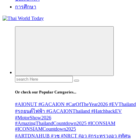
การศึกษา
Search
for:
Or check our Popular Categories...
#AIONUT #GACAION #CarOfTheYear2026 #EVThailand
#รถยนต์ไฟฟ้า #GACAIONThailand #HatchbackEV
#MotorShow2026
#AmazingThailandCountdown2025 #ICONSIAM
#ICONSIAMCountdown2025
#ARTDNAHUB #วช #NRCT #อว #กระทรวงอว #ทัศน