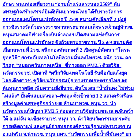
อักษร หนุนท่องเที่ยวงาน “อาบน้ำแร่แลระนอง 2569” ดัน
เศรษฐกิจสร้างสรรค์
ยินดี!ทีมเยาวชนไทย ได้รับรางวัลการ
ออกแบบแผนโดรนแปรอักษร ปี 2569 สนามคัดเลือกที่ 2 มุ่งสู่
การชิงรางวัลถ้วยพระราชทานพระบาทสมเด็จพระเจ้าอยู่หัว
วช.
หนุนสมาคมกีฬาเครื่องบินจำลองฯ เปิดสนามแข่งขันการ
ออกแบบโดรนแปรอักษร ชิงถ้วยพระราชทาน ปี 2569 สนามคัด
เลือกสนามที่ 2
วช. ผนึกกองทัพภาคที่ 2 เปิดศูนย์พัฒนา “โดรน
ยุทธวิธี” ยกระดับเทคโนโลยีความมั่นคงไทย
วช. ผนึก ววน. ถก
วิกฤต “หมอกควันภาคเหนือ” ชี้ทางออก PM2.5 ด้วยวิจัย–
นวัตกรรม
วช. เปิดเวที “ผนึกวิจัย-เทคโนโลยี รับมือภัยแล้งยุค
โลกเดือด“
วช. ชูวิจัย-นวัตกรรมปุ๋ย ทางรอดเกษตรกรไทย ลด
ต้นทุนการผลิต-เพิ่มความยั่งยืน
วช. ดันโมเดล “น้ำมั่นคง ไม่ท่วม
ไม่แล้ง” ปั้นต้นแบบสงขลา–พัทลุง ตั้งเป้าช่วย 1.2 แสนครัวเรือน
สร้างมูลค่าเศรษฐกิจกว่า 900 ล้านบาท
วช. หนุน วว. นำ
นวัตกรรมแก้ปัญหา PM2.5 ต่อยอดงานวิจัยสู่ชุมชน ณ ต.จันจว้า
ใต้ อ.แม่จัน จ.เชียงราย
วช. หนุน วว. นำวิจัยนวัตกรรมยกระดับ
การผลิตกาแฟ และศูนย์ถ่ายทอดองค์ความรู้กาแฟครบวงจร ณ
อ.แม่จริม จ.น่าน
วช. หนุน มศว. “นวัตกรรมเพื่อน้ำที่มั่นคง” ยก