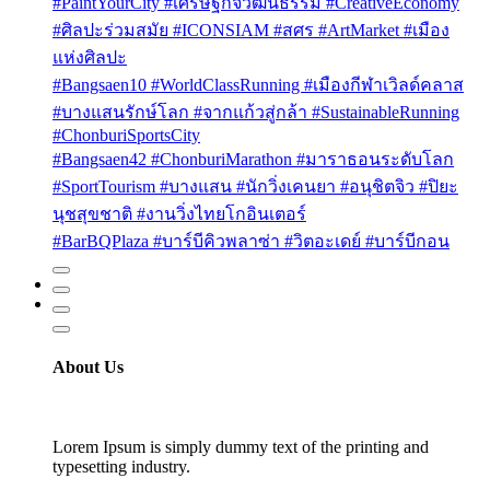
#PaintYourCity #เศรษฐกิจวัฒนธรรม #CreativeEconomy
#ศิลปะร่วมสมัย #ICONSIAM #สศร #ArtMarket #เมือง
แห่งศิลปะ
#Bangsaen10 #WorldClassRunning #เมืองกีฬาเวิลด์คลาส
#บางแสนรักษ์โลก #จากแก้วสู่กล้า #SustainableRunning
#ChonburiSportsCity
#Bangsaen42 #ChonburiMarathon #มาราธอนระดับโลก
#SportTourism #บางแสน #นักวิ่งเคนยา #อนุชิตจิว #ปิยะ
นุชสุขชาติ #งานวิ่งไทยโกอินเตอร์
#BarBQPlaza #บาร์บีคิวพลาซ่า #วิตอะเดย์ #บาร์บีกอน
About Us
Lorem Ipsum is simply dummy text of the printing and
typesetting industry.