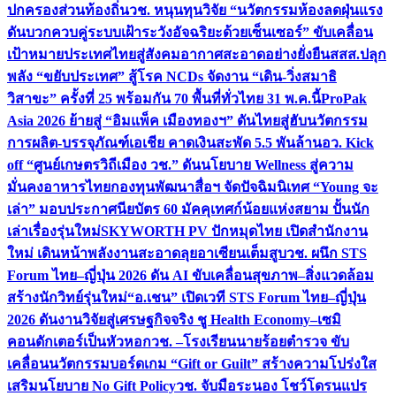
ปกครองส่วนท้องถิ่น
วช. หนุนทุนวิจัย “นวัตกรรมห้องลดฝุ่นแรง
ดันบวกควบคู่ระบบเฝ้าระวังอัจฉริยะด้วยเซ็นเซอร์” ขับเคลื่อน
เป้าหมายประเทศไทยสู่สังคมอากาศสะอาดอย่างยั่งยืน
สสส.ปลุก
พลัง “ขยับประเทศ” สู้โรค NCDs จัดงาน “เดิน-วิ่งสมาธิ
วิสาขะ” ครั้งที่ 25 พร้อมกัน 70 พื้นที่ทั่วไทย 31 พ.ค.นี้
ProPak
Asia 2026 ย้ายสู่ “อิมแพ็ค เมืองทองฯ” ดันไทยสู่ฮับนวัตกรรม
การผลิต-บรรจุภัณฑ์เอเชีย คาดเงินสะพัด 5.5 พันล้าน
อว. Kick
off “ศูนย์เกษตรวิถีเมือง วช.” ดันนโยบาย Wellness สู่ความ
มั่นคงอาหารไทย
กองทุนพัฒนาสื่อฯ จัดปัจฉิมนิเทศ “Young จะ
เล่า” มอบประกาศนียบัตร 60 มัคคุเทศก์น้อยแห่งสยาม ปั้นนัก
เล่าเรื่องรุ่นใหม่
SKYWORTH PV ปักหมุดไทย เปิดสำนักงาน
ใหม่ เดินหน้าพลังงานสะอาดลุยอาเซียนเต็มสูบ
วช. ผนึก STS
Forum ไทย–ญี่ปุ่น 2026 ดัน AI ขับเคลื่อนสุขภาพ–สิ่งแวดล้อม
สร้างนักวิทย์รุ่นใหม่
“อ.เชน” เปิดเวที STS Forum ไทย–ญี่ปุ่น
2026 ดันงานวิจัยสู่เศรษฐกิจจริง ชู Health Economy–เซมิ
คอนดักเตอร์เป็นหัวหอก
วช. –โรงเรียนนายร้อยตำรวจ ขับ
เคลื่อนนวัตกรรมบอร์ดเกม “Gift or Guilt” สร้างความโปร่งใส
เสริมนโยบาย No Gift Policy
วช. จับมือระนอง โชว์โดรนแปร