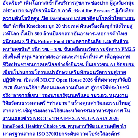
อัจฉริยะ” เพิ่มโอกาสเข้าถึงบริการสุขภาพช่องปาก ผู้สูงวัย-กลุ่ม
เปราะบาง จ.อุทัยธานี
ผนึก 5 ภาคี “Beat the Pressure” สู้ภัยเงียบ
ความดันโลหิตสูง เปิด Dashboard แห่งชาติคุมโรคทั่วไทย
“แสน
ชัย” นำทีม Knockout บุก 20 ประเทศ ดันเครื่องดื่มชูกำลังไทยสู่
เวทีโลก ตั้งเป้า 500 ล้านปีแรก
สถาบันอาหาร–หอการค้าไทย
ผนึกแผน 3 ปี ดัน Future Food เจาะตลาดอินเดีย 1.46 พันล้าน
คน
“ยศชนัน” ผนึก วช. – มช. ขับเคลื่อนนวัตกรรมจัดการ PM2.5
เชิงพื้นที่ หนุน “อากาศสะอาดและสายน้ำมั่นคง” เพื่อคุณภาพ
ชีวิตประชาชนภาคเหนืออย่างยั่งยืน
วช. ปั้นเยาวชน AI จัดอบรม
เขียนโปรแกรมโดรนแปรอักษร เสริมทักษะนวัตกรรมสู่ภาค
ปฏิบัติ
วช. เปิดเวที NRCT Open House 2026 ชี้ทิศทางทุนวิจัยปี
2570 ดันงานวิจัย “สังคมและความมั่นคง” สู่การใช้ประโยชน์
จริง
“อาจารย์เชน” รองนายกรัฐมนตรีและ รมว.อว. หนุนงาน
วิจัยวัฒนธรรมดนตรี “ท่าสยาม” สร้างคุณค่าวัฒนธรรมไทยสู่
สากล
วช. เชิญชมผลงานวิจัยและนวัตกรรมอาหารสุขภาพ ใน
งานแถลงข่าว NRCT x THAIFEX-ANUGA ASIA 2026
InnoFood, Healthy Choice
วช. หนุนงานวิจัย ม.สวนดุสิต นำ
มาตรฐานสากล ISO 37001ยกระดับความโปร่งใสองค์กร