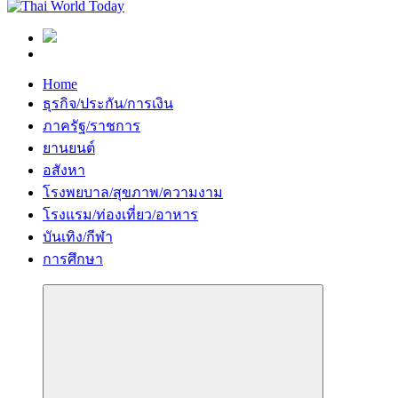
Home
ธุรกิจ/ประกัน/การเงิน
ภาครัฐ/ราชการ
ยานยนต์
อสังหา
โรงพยบาล/สุขภาพ/ความงาม
โรงแรม/ท่องเที่ยว/อาหาร
บันเทิง/กีฬา
การศึกษา