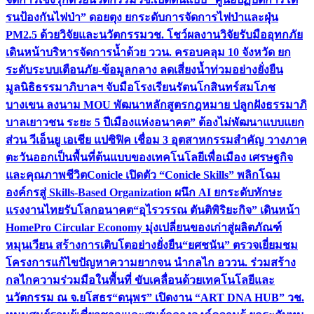
รนป้องกันไฟป่า” ดอยตุง ยกระดับการจัดการไฟป่าและฝุ่น
PM2.5 ด้วยวิจัยและนวัตกรรม
วช. โชว์ผลงานวิจัยรับมืออุทกภัย
เดินหน้าบริหารจัดการน้ำด้วย ววน. ครอบคลุม 10 จังหวัด ยก
ระดับระบบเตือนภัย-ข้อมูลกลาง ลดเสี่ยงน้ำท่วมอย่างยั่งยืน
มูลนิธิธรรมาภิบาลฯ จับมือโรงเรียนรัตนโกสินทร์สมโภช
บางเขน ลงนาม MOU พัฒนาหลักสูตรกฎหมาย ปลูกฝังธรรมาภิ
บาลเยาวชน ระยะ 5 ปี
เมืองแห่งอนาคต” ต้องไม่พัฒนาแบบแยก
ส่วน วีเอ็นยู เอเชีย แปซิฟิค เชื่อม 3 อุตสาหกรรมสำคัญ วางภาค
ตะวันออกเป็นพื้นที่ต้นแบบของเทคโนโลยีเพื่อเมือง เศรษฐกิจ
และคุณภาพชีวิต
Conicle เปิดตัว “Conicle Skills” พลิกโฉม
องค์กรสู่ Skills-Based Organization ผนึก AI ยกระดับทักษะ
แรงงานไทยรับโลกอนาคต
“อุไรวรรณ ตันติพิริยะกิจ” เดินหน้า
HomePro Circular Economy มุ่งเปลี่ยนของเก่าสู่ผลิตภัณฑ์
หมุนเวียน สร้างการเติบโตอย่างยั่งยืน
“ยศชนัน” ตรวจเยี่ยมชม
โครงการแก้ไขปัญหาความยากจน นำกลไก อววน. ร่วมสร้าง
กลไกความร่วมมือในพื้นที่ ขับเคลื่อนด้วยเทคโนโลยีและ
นวัตกรรม ณ จ.ยโสธร
“ดนุพร” เปิดงาน “ART DNA HUB” วช.