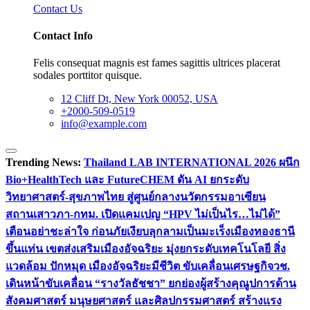
Contact Us
Contact Info
Felis consequat magnis est fames sagittis ultrices placerat
sodales porttitor quisque.
12 Cliff Dt, New York 00052, USA
+2000-509-0519
info@example.com
Trending News:
Thailand LAB INTERNATIONAL 2026 ผนึก
Bio+HealthTech และ FutureCHEM ดัน AI ยกระดับ
วิทยาศาสตร์-สุขภาพไทย สู่ศูนย์กลางนวัตกรรมอาเซียน
สถานเสาวภา-กทม. เปิดแคมเปญ “HPV ไม่เป็นไร…ไม่ได้”
เตือนอย่าชะล่าใจ ก่อนภัยเงียบลุกลามเป็นมะเร็ง
เมืองทองธานี
ขึ้นแท่น เขตส่งเสริมเมืองอัจฉริยะ มุ่งยกระดับเทคโนโลยี สิ่ง
แวดล้อม ปักหมุด เมืองอัจฉริยะมีชีวิต ขับเคลื่อนเศรษฐกิจ
วช.
เดินหน้าขับเคลื่อน “รางวัลธัชชา” ยกย่องผู้สร้างคุณูปการด้าน
สังคมศาสตร์ มนุษยศาสตร์ และศิลปกรรมศาสตร์ สร้างแรง