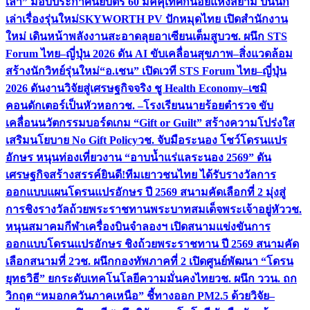
เล่า” มอบประกาศนียบัตร 60 มัคคุเทศก์น้อยแห่งสยาม ปั้นนัก
เล่าเรื่องรุ่นใหม่
SKYWORTH PV ปักหมุดไทย เปิดสำนักงาน
ใหม่ เดินหน้าพลังงานสะอาดลุยอาเซียนเต็มสูบ
วช. ผนึก STS
Forum ไทย–ญี่ปุ่น 2026 ดัน AI ขับเคลื่อนสุขภาพ–สิ่งแวดล้อม
สร้างนักวิทย์รุ่นใหม่
“อ.เชน” เปิดเวที STS Forum ไทย–ญี่ปุ่น
2026 ดันงานวิจัยสู่เศรษฐกิจจริง ชู Health Economy–เซมิ
คอนดักเตอร์เป็นหัวหอก
วช. –โรงเรียนนายร้อยตำรวจ ขับ
เคลื่อนนวัตกรรมบอร์ดเกม “Gift or Guilt” สร้างความโปร่งใส
เสริมนโยบาย No Gift Policy
วช. จับมือระนอง โชว์โดรนแปร
อักษร หนุนท่องเที่ยวงาน “อาบน้ำแร่แลระนอง 2569” ดัน
เศรษฐกิจสร้างสรรค์
ยินดี!ทีมเยาวชนไทย ได้รับรางวัลการ
ออกแบบแผนโดรนแปรอักษร ปี 2569 สนามคัดเลือกที่ 2 มุ่งสู่
การชิงรางวัลถ้วยพระราชทานพระบาทสมเด็จพระเจ้าอยู่หัว
วช.
หนุนสมาคมกีฬาเครื่องบินจำลองฯ เปิดสนามแข่งขันการ
ออกแบบโดรนแปรอักษร ชิงถ้วยพระราชทาน ปี 2569 สนามคัด
เลือกสนามที่ 2
วช. ผนึกกองทัพภาคที่ 2 เปิดศูนย์พัฒนา “โดรน
ยุทธวิธี” ยกระดับเทคโนโลยีความมั่นคงไทย
วช. ผนึก ววน. ถก
วิกฤต “หมอกควันภาคเหนือ” ชี้ทางออก PM2.5 ด้วยวิจัย–