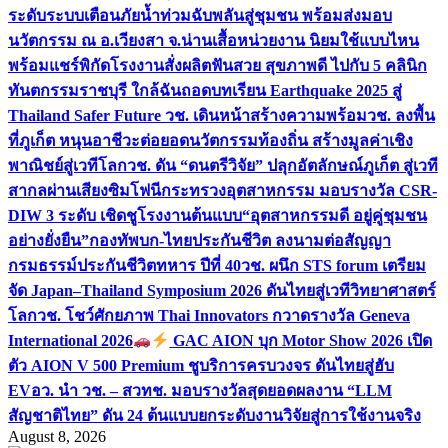
ระดับระบบเตือนภัยน้ำท่วมฉับพลันสู่ชุมชน พร้อมส่งมอบ
นวัตกรรม ณ อ.เวียงสา จ.น่าน
เสื้อหน่วยงาน นิยมใช้แบบไหน
พร้อมแชร์พิกัดโรงงานสั่งผลิต
ฟันสวย สุขภาพดี ไปกับ 5 คลินิก
ทันตกรรมราชบุรี ใกล้ฉัน
ถอดบทเรียน Earthquake 2025 สู่
Thailand Safer Future วช. เดินหน้าสร้างความพร้อม
วช. ลงพื้น
ที่ภูเก็ต หนุนอาชีวะต่อยอดนวัตกรรมท้องถิ่น สร้างมูลค่าเชิง
พาณิชย์สู่เวทีโลก
วช. ดัน “ดนตรีวิจัย” ปลุกอัตลักษณ์ภูเก็ต สู่เวที
สากลผ่านเสียงซิมโฟนี
กระทรวงอุตสาหกรรม มอบรางวัล CSR-
DIW 3 ระดับ เชิดชูโรงงานต้นแบบ“อุตสาหกรรมดี อยู่คู่ชุมชน
อย่างยั่งยืน”
กองทัพบก-ไทยประกันชีวิต ลงนามต่อสัญญา
กรมธรรม์ประกันชีวิตทหาร ปีที่ 40
วช. ผนึก STS forum เตรียม
จัด Japan–Thailand Symposium 2026 ดันไทยสู่เวทีวิทยาศาสตร์
โลก
วช. โชว์ศักยภาพ Thai Innovators กวาดรางวัล Geneva
International 2026
GAC AION บุก Motor Show 2026 เปิด
ตัว AION V 500 Premium ชูบริการครบวงจร ดันไทยสู่ฮับ
EV
อว. นำ วช. – สวทช. มอบรางวัลสุดยอดผลงาน “LLM
สัญชาติไทย” ดัน 24 ต้นแบบยกระดับงานวิจัยสู่การใช้งานจริง
August 8, 2026