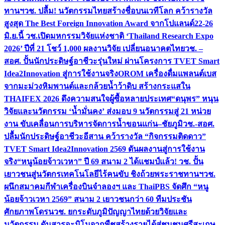
ทานฯ
วช. ปลื้ม! นวัตกรรมไทยสร้างชื่อบนเวทีโลก คว้ารางวัล
สูงสุด The Best Foreign Innovation Award จากโปแลนด์
22-26
มิ.ย.นี้ วช.เปิดมหกรรมวิจัยแห่งชาติ ‘Thailand Research Expo
2026’ ปีที่ 21 โชว์ 1,000 ผลงานวิจัย เปลี่ยนอนาคตไทย
วช. –
สอศ. ปั้นนักประดิษฐ์อาชีวะรุ่นใหม่ ผ่านโครงการ TVET Smart
Idea2Innovation สู่การใช้งานจริง
OROM เครื่องดื่มแพลนต์เบส
จากมะม่วงหิมพานต์และกล้วยน้ำว้าดิบ สร้างกระแสใน
THAIFEX 2026 ดึงความสนใจผู้ซื้อหลายประเทศ
“ดนุพร” หนุน
วิจัยและนวัตกรรม ‘น้ำมั่นคง’ ส่งมอบ 9 นวัตกรรมสู่ 21 หน่วย
งาน ขับเคลื่อนการบริหารจัดการน้ำขอนแก่น–ชัยภูมิ
วช.-สอศ.
ปลื้มนักประดิษฐ์อาชีวะอีสาน คว้ารางวัล “กิจกรรมติดดาว”
TVET Smart Idea2Innovation 2569 ดันผลงานสู่การใช้งาน
จริง
“หนูน้อยจ้าวเวหา” ปี 69 สนาม 2 ได้แชมป์แล้ว! วช. ปั้น
เยาวชนสู่นวัตกรเทคโนโลยีไร้คนขับ ชิงถ้วยพระราชทานฯ
วช.
ผนึกสมาคมกีฬาเครื่องบินจำลองฯ และ ThaiPBS จัดศึก “หนู
น้อยจ้าวเวหา 2569” สนาม 2 เยาวชนกว่า 60 ทีมประชัน
ศักยภาพโดรน
วช. ยกระดับภูมิปัญญาไทยด้วยวิจัยและ
นวัตกรรม ดันสารอะมิโนจากพืชสร้างรายได้สู่ชุมชนศรีสะเกษ