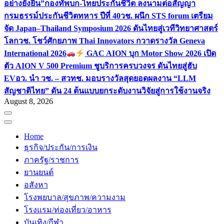
อย่างยั่งยืน”
กองทัพบก-ไทยประกันชีวิต ลงนามต่อสัญญา
กรมธรรม์ประกันชีวิตทหาร ปีที่ 40
วช. ผนึก STS forum เตรียม
จัด Japan–Thailand Symposium 2026 ดันไทยสู่เวทีวิทยาศาสตร์
โลก
วช. โชว์ศักยภาพ Thai Innovators กวาดรางวัล Geneva
International 2026
GAC AION บุก Motor Show 2026 เปิด
ตัว AION V 500 Premium ชูบริการครบวงจร ดันไทยสู่ฮับ
EV
อว. นำ วช. – สวทช. มอบรางวัลสุดยอดผลงาน “LLM
สัญชาติไทย” ดัน 24 ต้นแบบยกระดับงานวิจัยสู่การใช้งานจริง
August 8, 2026
Home
ธุรกิจ/ประกัน/การเงิน
ภาครัฐ/ราชการ
ยานยนต์
อสังหา
โรงพยบาล/สุขภาพ/ความงาม
โรงแรม/ท่องเที่ยว/อาหาร
บันเทิง/กีฬา