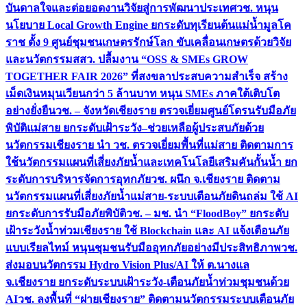
บันดาลใจและต่อยอดงานวิจัยสู่การพัฒนาประเทศ
วช. หนุน
นโยบาย Local Growth Engine ยกระดับทุเรียนต้นแม่น้ำมูลโค
ราช ตั้ง 9 ศูนย์ชุมชนเกษตรรักษ์โลก ขับเคลื่อนเกษตรด้วยวิจัย
และนวัตกรรม
สสว. ปลื้มงาน “OSS & SMEs GROW
TOGETHER FAIR 2026” ที่สงขลาประสบความสำเร็จ สร้าง
เม็ดเงินหมุนเวียนกว่า 5 ล้านบาท หนุน SMEs ภาคใต้เติบโต
อย่างยั่งยืน
วช. – จังหวัดเชียงราย ตรวจเยี่ยมศูนย์โดรนรับมือภัย
พิบัติแม่สาย ยกระดับเฝ้าระวัง–ช่วยเหลือผู้ประสบภัยด้วย
นวัตกรรม
เชียงราย นำ วช. ตรวจเยี่ยมพื้นที่แม่สาย ติดตามการ
ใช้นวัตกรรมแผนที่เสี่ยงภัยน้ำและเทคโนโลยีเสริมคันกั้นน้ำ ยก
ระดับการบริหารจัดการอุทกภัย
วช. ผนึก จ.เชียงราย ติดตาม
นวัตกรรมแผนที่เสี่ยงภัยน้ำแม่สาย-ระบบเตือนภัยดินถล่ม ใช้ AI
ยกระดับการรับมือภัยพิบัติ
วช. – มช. นำ “FloodBoy” ยกระดับ
เฝ้าระวังน้ำท่วมเชียงราย ใช้ Blockchain และ AI แจ้งเตือนภัย
แบบเรียลไทม์ หนุนชุมชนรับมืออุทกภัยอย่างมีประสิทธิภาพ
วช.
ส่งมอบนวัตกรรม Hydro Vision Plus/AI ให้ ต.นางแล
จ.เชียงราย ยกระดับระบบเฝ้าระวัง-เตือนภัยน้ำท่วมชุมชนด้วย
AI
วช. ลงพื้นที่ “ฝายเชียงราย” ติดตามนวัตกรรมระบบเตือนภัย