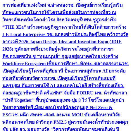
การท่องเที่ยวแห่งใหม่ จ.อ่างทอง
วช. เปิดศูนย์การเรียนรู้เสริม
ทักษะเยาวชนในการใช้โดรนเพื่อส่งเสริมการท่องเที่ยว ณ
วิทยาลัยเทคนิคโคกสำโรง จังหวัดลพบุรี
บพท.ชูสูตรสำเร็จ
“THE 3Ea” สร้างเศรษฐกิจฐานรากไทยให้เติบโตด้วยการสร้าง
LE-Local Enterprises
วช. แถลงข่าวนักประดิษฐ์ไทย คว้ารางวัล
จากเวที 2026 Japan Design, Idea and Invention Expo (JDIE
2026) ชูศักยภาพสิ่งประดิษฐ์นวัตกรรมไทยสู่เวทีนานาชา
ติ
ศ.ดร.ยศชนัน ชู “ทุนมนุษย์” กุญแจสู่อนาคตไทย เร่งสร้าง
Workforce Ecosystem เชื่อมการศึกษา–ทักษะ–ตลาดแรงงาน
วช.
เปิดศูนย์เรียนรู้โดรนที่อุทัยธานี ปั้นเยาวชนสู่ทักษะ AI ยกระดับ
ท่องเที่ยวด้วยนวัตกรรม
วช. เปิดศูนย์เรียนรู้โดรนต้นแบบที่
นครปฐม ดันเยาวชนใช้ AI และเทคโนโลยี สร้างสื่อท่องเที่ยว-
ต่อยอดสู่อาชีพ
“ป่าดี ครีเอชัน” จับมือ FORRU มช. นำทัพอาสา
“ป่าดี Together” ฟื้นฟูป่าดอยสุเทพ-ปุย 8 ไร่ โชว์โมเดลปลูกป่า
วิทยาศาสตร์พรีเมียม ตอบโจทย์นักลงทุนยุค Net Zero &
ESG
วช. ผนึก สทนช.-สอศ. ลงนาม MOU ขับเคลื่อนงานวิจัย
พลิกอนาคตไทย ฝ่าวิกฤต PM2.5 สู่ความมั่นคงน้ำทั่วประเทศ
ศุภ
ชัย ปลัด อว. มอบรางวัล “วิศวกรสังคมพัฒนาชุมชนดีเด่น ปี