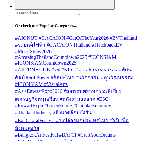
Search
for:
Or check our Popular Categories...
#AIONUT #GACAION #CarOfTheYear2026 #EVThailand
#รถยนต์ไฟฟ้า #GACAIONThailand #HatchbackEV
#MotorShow2026
#AmazingThailandCountdown2025 #ICONSIAM
#ICONSIAMCountdown2025
#ARTDNAHUB #วช #NRCT #อว #กระทรวงอว #ทัศน
ศิลป์ #SoftPower #ศิลปะไทย #นวัตกรรม #ทุนวัฒนธรรม
#ICONSIAM #VisualArts
#AsiaEnwastExpo2026 #สอท #อุตสาหกรรมสีเขียว
#เศรษฐกิจหมุนเวียน #พลังงานสะอาด #ESG
#EnwastExpo #GreenFuture #CircularEconomy
#ThailandIndustry #สิ่งแวดล้อมยั่งยืน
#BaliChoralFestival #วงปล่อยแก่ประเทศไทย #วิจัยเพื่อ
สังคมสูงวัย
#BangkokArtFestival #BAF11 #CraftYourDreams