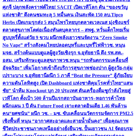
ศุภจี ปลุกพลังคราฟต์ไทย! SACIT เปิดเวทีโลก ดัน “ของขวัญ
แห่งชาติ” ดึงคนชมทะลุ 5 หมื่นคน เงินสะพัด 150 ลบ.
Tipco
Herbs เปิดเกมรุกส่ง 5 สมุนไพรไทยบุกตลาดเวลเนส มุ่งชิงแชร์
ตลาดสุขภาพโตต่อเนื่อง
ทันตบุคลากร – สพฐ. หวั่นเด็กไทยเริ่ม
สูบบุหรี่ตั้งแต่วัย 9 ขวบ ผนึกพลังเยาวชนจัดงาน “Zero Smoke
No Vape” สร้างสังคมไทยปลอดบุหรี่และบุหรี่ไฟฟ้า
วช. หนุน
มจธ. สร้างต้นแบบดูแลผู้สูงวัยเชิงรุก จ.อุทัยธานี ดึง รพ.สต.-
อสม. เสริมทักษะดูแลสุขภาพ
วช.หนุน “รถทันตกรรมเคลื่อนที่
อัจฉริยะ” เพิ่มโอกาสเข้าถึงบริการสุขภาพช่องปาก ผู้สูงวัย-กลุ่ม
เปราะบาง จ.อุทัยธานี
ผนึก 5 ภาคี “Beat the Pressure” สู้ภัยเงียบ
ความดันโลหิตสูง เปิด Dashboard แห่งชาติคุมโรคทั่วไทย
“แสน
ชัย” นำทีม Knockout บุก 20 ประเทศ ดันเครื่องดื่มชูกำลังไทยสู่
เวทีโลก ตั้งเป้า 500 ล้านปีแรก
สถาบันอาหาร–หอการค้าไทย
ผนึกแผน 3 ปี ดัน Future Food เจาะตลาดอินเดีย 1.46 พันล้าน
คน
“ยศชนัน” ผนึก วช. – มช. ขับเคลื่อนนวัตกรรมจัดการ PM2.5
เชิงพื้นที่ หนุน “อากาศสะอาดและสายน้ำมั่นคง” เพื่อคุณภาพ
ชีวิตประชาชนภาคเหนืออย่างยั่งยืน
วช. ปั้นเยาวชน AI จัดอบรม