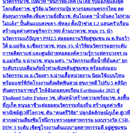
นวัตกรรม
วช. เปิดเวที “ผนึกวิจัย-เทคโนโลยี รับมือภัยแล้งยุค
โลกเดือด“
วช. ชูวิจัย-นวัตกรรมปุ๋ย ทางรอดเกษตรกรไทย ลด
ต้นทุนการผลิต-เพิ่มความยั่งยืน
วช. ดันโมเดล “น้ำมั่นคง ไม่ท่วม
ไม่แล้ง” ปั้นต้นแบบสงขลา–พัทลุง ตั้งเป้าช่วย 1.2 แสนครัวเรือน
สร้างมูลค่าเศรษฐกิจกว่า 900 ล้านบาท
วช. หนุน วว. นำ
นวัตกรรมแก้ปัญหา PM2.5 ต่อยอดงานวิจัยสู่ชุมชน ณ ต.จันจว้า
ใต้ อ.แม่จัน จ.เชียงราย
วช. หนุน วว. นำวิจัยนวัตกรรมยกระดับ
การผลิตกาแฟ และศูนย์ถ่ายทอดองค์ความรู้กาแฟครบวงจร ณ
อ.แม่จริม จ.น่าน
วช. หนุน มศว. “นวัตกรรมเพื่อน้ำที่มั่นคง” ยก
ระดับระบบเตือนภัยน้ำท่วมฉับพลันสู่ชุมชน พร้อมส่งมอบ
นวัตกรรม ณ อ.เวียงสา จ.น่าน
เสื้อหน่วยงาน นิยมใช้แบบไหน
พร้อมแชร์พิกัดโรงงานสั่งผลิต
ฟันสวย สุขภาพดี ไปกับ 5 คลินิก
ทันตกรรมราชบุรี ใกล้ฉัน
ถอดบทเรียน Earthquake 2025 สู่
Thailand Safer Future วช. เดินหน้าสร้างความพร้อม
วช. ลงพื้น
ที่ภูเก็ต หนุนอาชีวะต่อยอดนวัตกรรมท้องถิ่น สร้างมูลค่าเชิง
พาณิชย์สู่เวทีโลก
วช. ดัน “ดนตรีวิจัย” ปลุกอัตลักษณ์ภูเก็ต สู่เวที
สากลผ่านเสียงซิมโฟนี
กระทรวงอุตสาหกรรม มอบรางวัล CSR-
DIW 3 ระดับ เชิดชูโรงงานต้นแบบ“อุตสาหกรรมดี อยู่คู่ชุมชน