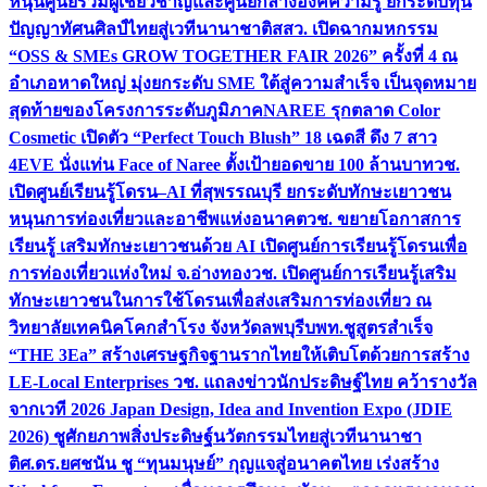
หนุนศูนย์รวมผู้เชี่ยวชาญและศูนย์กลางองค์ความรู้ ยกระดับทุน
ปัญญาทัศนศิลป์ไทยสู่เวทีนานาชาติ
สสว. เปิดฉากมหกรรม
“OSS & SMEs GROW TOGETHER FAIR 2026” ครั้งที่ 4 ณ
อำเภอหาดใหญ่ มุ่งยกระดับ SME ใต้สู่ความสำเร็จ เป็นจุดหมาย
สุดท้ายของโครงการระดับภูมิภาค
NAREE รุกตลาด Color
Cosmetic เปิดตัว “Perfect Touch Blush” 18 เฉดสี ดึง 7 สาว
4EVE นั่งแท่น Face of Naree ตั้งเป้ายอดขาย 100 ล้านบาท
วช.
เปิดศูนย์เรียนรู้โดรน–AI ที่สุพรรณบุรี ยกระดับทักษะเยาวชน
หนุนการท่องเที่ยวและอาชีพแห่งอนาคต
วช. ขยายโอกาสการ
เรียนรู้ เสริมทักษะเยาวชนด้วย AI เปิดศูนย์การเรียนรู้โดรนเพื่อ
การท่องเที่ยวแห่งใหม่ จ.อ่างทอง
วช. เปิดศูนย์การเรียนรู้เสริม
ทักษะเยาวชนในการใช้โดรนเพื่อส่งเสริมการท่องเที่ยว ณ
วิทยาลัยเทคนิคโคกสำโรง จังหวัดลพบุรี
บพท.ชูสูตรสำเร็จ
“THE 3Ea” สร้างเศรษฐกิจฐานรากไทยให้เติบโตด้วยการสร้าง
LE-Local Enterprises
วช. แถลงข่าวนักประดิษฐ์ไทย คว้ารางวัล
จากเวที 2026 Japan Design, Idea and Invention Expo (JDIE
2026) ชูศักยภาพสิ่งประดิษฐ์นวัตกรรมไทยสู่เวทีนานาชา
ติ
ศ.ดร.ยศชนัน ชู “ทุนมนุษย์” กุญแจสู่อนาคตไทย เร่งสร้าง