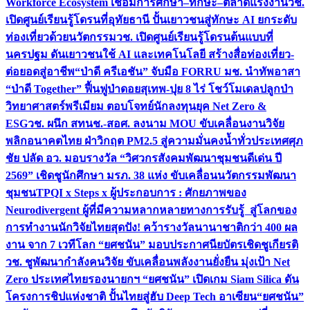
Workforce Ecosystem เชื่อมการศึกษา–ทักษะ–ตลาดแรงงาน
วช.
เปิดศูนย์เรียนรู้โดรนที่อุทัยธานี ปั้นเยาวชนสู่ทักษะ AI ยกระดับ
ท่องเที่ยวด้วยนวัตกรรม
วช. เปิดศูนย์เรียนรู้โดรนต้นแบบที่
นครปฐม ดันเยาวชนใช้ AI และเทคโนโลยี สร้างสื่อท่องเที่ยว-
ต่อยอดสู่อาชีพ
“ป่าดี ครีเอชัน” จับมือ FORRU มช. นำทัพอาสา
“ป่าดี Together” ฟื้นฟูป่าดอยสุเทพ-ปุย 8 ไร่ โชว์โมเดลปลูกป่า
วิทยาศาสตร์พรีเมียม ตอบโจทย์นักลงทุนยุค Net Zero &
ESG
วช. ผนึก สทนช.-สอศ. ลงนาม MOU ขับเคลื่อนงานวิจัย
พลิกอนาคตไทย ฝ่าวิกฤต PM2.5 สู่ความมั่นคงน้ำทั่วประเทศ
ศุภ
ชัย ปลัด อว. มอบรางวัล “วิศวกรสังคมพัฒนาชุมชนดีเด่น ปี
2569” เชิดชูนักศึกษา มรภ. 38 แห่ง ขับเคลื่อนนวัตกรรมพัฒนา
ชุมชน
TPQI x Steps x ผู้ประกอบการ : ศักยภาพของ
Neurodivergent ผู้ที่มีความหลากหลายทางการรับรู้ สู่โลกของ
การทำงาน
นักวิจัยไทยสุดปัง! คว้ารางวัลนานาชาติกว่า 400 ผล
งาน จาก 7 เวทีโลก “ยศชนัน” มอบประกาศนียบัตรเชิดชูเกียรติ
วช. ชูพัฒนากำลังคนวิจัย ขับเคลื่อนพลังงานยั่งยืน มุ่งเป้า Net
Zero ประเทศไทย
รองนายกฯ “ยศชนัน” เปิดเกม Siam Silica ดัน
โครงการชิปแห่งชาติ ปั้นไทยสู่ฮับ Deep Tech อาเซียน
“ยศชนัน”