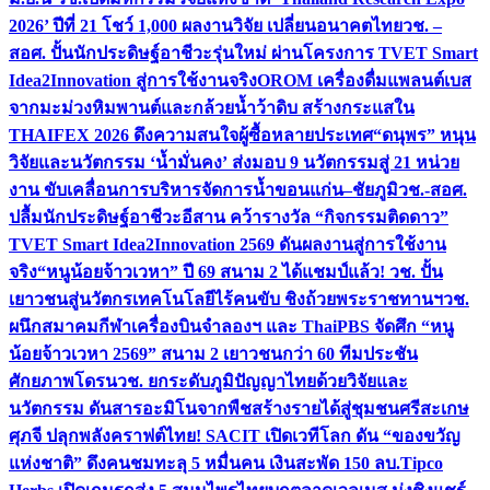
2026’ ปีที่ 21 โชว์ 1,000 ผลงานวิจัย เปลี่ยนอนาคตไทย
วช. –
สอศ. ปั้นนักประดิษฐ์อาชีวะรุ่นใหม่ ผ่านโครงการ TVET Smart
Idea2Innovation สู่การใช้งานจริง
OROM เครื่องดื่มแพลนต์เบส
จากมะม่วงหิมพานต์และกล้วยน้ำว้าดิบ สร้างกระแสใน
THAIFEX 2026 ดึงความสนใจผู้ซื้อหลายประเทศ
“ดนุพร” หนุน
วิจัยและนวัตกรรม ‘น้ำมั่นคง’ ส่งมอบ 9 นวัตกรรมสู่ 21 หน่วย
งาน ขับเคลื่อนการบริหารจัดการน้ำขอนแก่น–ชัยภูมิ
วช.-สอศ.
ปลื้มนักประดิษฐ์อาชีวะอีสาน คว้ารางวัล “กิจกรรมติดดาว”
TVET Smart Idea2Innovation 2569 ดันผลงานสู่การใช้งาน
จริง
“หนูน้อยจ้าวเวหา” ปี 69 สนาม 2 ได้แชมป์แล้ว! วช. ปั้น
เยาวชนสู่นวัตกรเทคโนโลยีไร้คนขับ ชิงถ้วยพระราชทานฯ
วช.
ผนึกสมาคมกีฬาเครื่องบินจำลองฯ และ ThaiPBS จัดศึก “หนู
น้อยจ้าวเวหา 2569” สนาม 2 เยาวชนกว่า 60 ทีมประชัน
ศักยภาพโดรน
วช. ยกระดับภูมิปัญญาไทยด้วยวิจัยและ
นวัตกรรม ดันสารอะมิโนจากพืชสร้างรายได้สู่ชุมชนศรีสะเกษ
ศุภจี ปลุกพลังคราฟต์ไทย! SACIT เปิดเวทีโลก ดัน “ของขวัญ
แห่งชาติ” ดึงคนชมทะลุ 5 หมื่นคน เงินสะพัด 150 ลบ.
Tipco