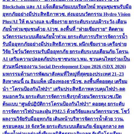
Blockchain และ AI แจ้งเตือนภัยแบบเรียลไทม์ หนุนชุมชนรับมือ
อุทกภัยอย่างมีประสิทธิภาพ
วช. ส่งมอบนวัตกรรม Hydro Vision
Plus/AI ให้ ต.นางแล จ.เชียงราย ยกระดับระบบเฝ้าระวัง-เตือน
ภัยน้ำท่วมชุมชนด้วย AI
วช. ลงพื้นที่ “ฝายเชียงราย” ติดตาม
นวัตกรรมระบบเตือนภัยน้ำท่วม ยกระดับการบริหารจัดการน้ำ
รับมืออุทกภัยอย่างมีประสิทธิภาพ
วช. ผนึกเชียงราย-เครือข่าย
วิจัย โชว์นวัตกรรมรับมืออุทกภัย ยกระดับระบบเตือนภัย-โดรน-
AI เสริมความปลอดภัยประชาชน
รมว.พม. ชวนคนไทยร่วมเป็น
ส่วนหนึ่งของงาน Social Development Expo 2026 (SDX 2026)
มหกรรมด้านการพัฒนาสังคมที่ใหญ่ที่สุดของประเทศ 21–23
สิงหาคมนี้ ณ อิมแพ็ค เมืองทองธานี
วช. ลงพื้นที่ดอยตุง เตรียม
นำ “โดรนป้องกันไฟป่า” เสริมประสิทธิภาพควบคุมไฟป่า-ลด
หมอกควัน ยกระดับการจัดการเชิงรุกด้วยนวัตกรรม
วช.เปิด
ต้นแบบ “ศูนย์ปฏิบัติการโดรนป้องกันไฟป่า” ดอยตุง ยกระดับ
การจัดการไฟป่าและฝุ่น PM2.5 ด้วยวิจัยและนวัตกรรม
วช. โชว์
ผลงานวิจัยรับมืออุทกภัย เดินหน้าบริหารจัดการน้ำด้วย ววน.
ครอบคลุม 10 จังหวัด ยกระดับระบบเตือนภัย-ข้อมูลกลาง ลด
เสี่ยงน้ำท่วมอย่างยั่งยืน
มูลนิธิธรรมาภิบาลฯ จับมือโรงเรียน