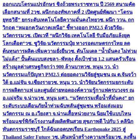
ออกแบบโดรนแปรอักษร ชิงถ้วยพระราชทาน ปี 2569 สนามคัด
เลือกสนามที่ 2
วช. ผนึกกองทัพภาคที่ 2 เปิดศูนย์พัฒนา “โดรน
ยุทธวิธี” ยกระดับเทคโนโลยีความมั่นคงไทย
วช. ผนึก ววน. ถก
วิกฤต “หมอกควันภาคเหนือ” ชี้ทางออก PM2.5 ด้วยวิจัย–
นวัตกรรม
วช. เปิดเวที “ผนึกวิจัย-เทคโนโลยี รับมือภัยแล้งยุค
โลกเดือด“
วช. ชูวิจัย-นวัตกรรมปุ๋ย ทางรอดเกษตรกรไทย ลด
ต้นทุนการผลิต-เพิ่มความยั่งยืน
วช. ดันโมเดล “น้ำมั่นคง ไม่ท่วม
ไม่แล้ง” ปั้นต้นแบบสงขลา–พัทลุง ตั้งเป้าช่วย 1.2 แสนครัวเรือน
สร้างมูลค่าเศรษฐกิจกว่า 900 ล้านบาท
วช. หนุน วว. นำ
นวัตกรรมแก้ปัญหา PM2.5 ต่อยอดงานวิจัยสู่ชุมชน ณ ต.จันจว้า
ใต้ อ.แม่จัน จ.เชียงราย
วช. หนุน วว. นำวิจัยนวัตกรรมยกระดับ
การผลิตกาแฟ และศูนย์ถ่ายทอดองค์ความรู้กาแฟครบวงจร ณ
อ.แม่จริม จ.น่าน
วช. หนุน มศว. “นวัตกรรมเพื่อน้ำที่มั่นคง” ยก
ระดับระบบเตือนภัยน้ำท่วมฉับพลันสู่ชุมชน พร้อมส่งมอบ
นวัตกรรม ณ อ.เวียงสา จ.น่าน
เสื้อหน่วยงาน นิยมใช้แบบไหน
พร้อมแชร์พิกัดโรงงานสั่งผลิต
ฟันสวย สุขภาพดี ไปกับ 5 คลินิก
ทันตกรรมราชบุรี ใกล้ฉัน
ถอดบทเรียน Earthquake 2025 สู่
Thailand Safer Future วช. เดินหน้าสร้างความพร้อม
วช. ลงพื้น