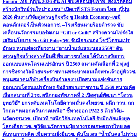
Forum ไทย–ญี่ปุ่น 2026 ดัน AI ขับเคลื่อนสุขภาพ–สิ่งแวดล้อม
สร้างนักวิทย์รุ่นใหม่
“อ.เชน” เปิดเวที STS Forum ไทย–ญี่ปุ่น
2026 ดันงานวิจัยสู่เศรษฐกิจจริง ชู Health Economy–เซมิ
คอนดักเตอร์เป็นหัวหอก
วช. –โรงเรียนนายร้อยตำรวจ ขับ
เคลื่อนนวัตกรรมบอร์ดเกม “Gift or Guilt” สร้างความโปร่งใส
เสริมนโยบาย No Gift Policy
วช. จับมือระนอง โชว์โดรนแปร
อักษร หนุนท่องเที่ยวงาน “อาบน้ำแร่แลระนอง 2569” ดัน
เศรษฐกิจสร้างสรรค์
ยินดี!ทีมเยาวชนไทย ได้รับรางวัลการ
ออกแบบแผนโดรนแปรอักษร ปี 2569 สนามคัดเลือกที่ 2 มุ่งสู่
การชิงรางวัลถ้วยพระราชทานพระบาทสมเด็จพระเจ้าอยู่หัว
วช.
หนุนสมาคมกีฬาเครื่องบินจำลองฯ เปิดสนามแข่งขันการ
ออกแบบโดรนแปรอักษร ชิงถ้วยพระราชทาน ปี 2569 สนามคัด
เลือกสนามที่ 2
วช. ผนึกกองทัพภาคที่ 2 เปิดศูนย์พัฒนา “โดรน
ยุทธวิธี” ยกระดับเทคโนโลยีความมั่นคงไทย
วช. ผนึก ววน. ถก
วิกฤต “หมอกควันภาคเหนือ” ชี้ทางออก PM2.5 ด้วยวิจัย–
นวัตกรรม
วช. เปิดเวที “ผนึกวิจัย-เทคโนโลยี รับมือภัยแล้งยุค
โลกเดือด“
วช. ชูวิจัย-นวัตกรรมปุ๋ย ทางรอดเกษตรกรไทย ลด
ต้นทุนการผลิต-เพิ่มความยั่งยืน
วช. ดันโมเดล “น้ำมั่นคง ไม่ท่วม