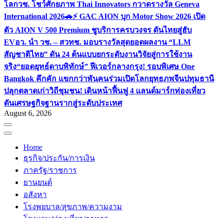
โลก
วช. โชว์ศักยภาพ Thai Innovators กวาดรางวัล Geneva
International 2026
🚗⚡️ GAC AION บุก Motor Show 2026 เปิด
ตัว AION V 500 Premium ชูบริการครบวงจร ดันไทยสู่ฮับ
EV
อว. นำ วช. – สวทช. มอบรางวัลสุดยอดผลงาน “LLM
สัญชาติไทย” ดัน 24 ต้นแบบยกระดับงานวิจัยสู่การใช้งาน
จริง
“ยอดยุทธ์ดาบพิทักษ์” ฟีเวอร์กลางกรุง! รอบพิเศษ One
Bangkok คึกคัก แขกกว่าพันคนร่วมเปิดโลกยุทธภพจีน
ปทุมธานี
ปลุกตลาดเก่าวิถีชุมชน! เดินหน้าฟื้นฟู 4 แลนด์มาร์กท่องเที่ยว
ดันเศรษฐกิจฐานรากสู่ระดับประเทศ
August 6, 2026
Home
ธุรกิจ/ประกัน/การเงิน
ภาครัฐ/ราชการ
ยานยนต์
อสังหา
โรงพยบาล/สุขภาพ/ความงาม