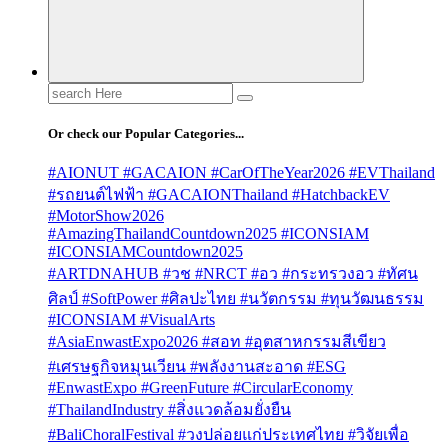
Search
for:
Or check our Popular Categories...
#AIONUT #GACAION #CarOfTheYear2026 #EVThailand
#รถยนต์ไฟฟ้า #GACAIONThailand #HatchbackEV
#MotorShow2026
#AmazingThailandCountdown2025 #ICONSIAM
#ICONSIAMCountdown2025
#ARTDNAHUB #วช #NRCT #อว #กระทรวงอว #ทัศน
ศิลป์ #SoftPower #ศิลปะไทย #นวัตกรรม #ทุนวัฒนธรรม
#ICONSIAM #VisualArts
#AsiaEnwastExpo2026 #สอท #อุตสาหกรรมสีเขียว
#เศรษฐกิจหมุนเวียน #พลังงานสะอาด #ESG
#EnwastExpo #GreenFuture #CircularEconomy
#ThailandIndustry #สิ่งแวดล้อมยั่งยืน
#BaliChoralFestival #วงปล่อยแก่ประเทศไทย #วิจัยเพื่อ