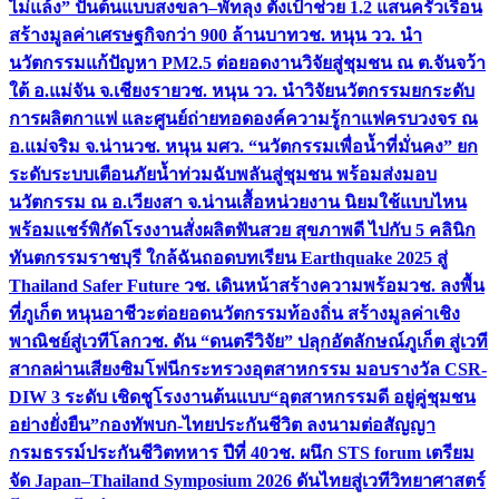
ไม่แล้ง” ปั้นต้นแบบสงขลา–พัทลุง ตั้งเป้าช่วย 1.2 แสนครัวเรือน
สร้างมูลค่าเศรษฐกิจกว่า 900 ล้านบาท
วช. หนุน วว. นำ
นวัตกรรมแก้ปัญหา PM2.5 ต่อยอดงานวิจัยสู่ชุมชน ณ ต.จันจว้า
ใต้ อ.แม่จัน จ.เชียงราย
วช. หนุน วว. นำวิจัยนวัตกรรมยกระดับ
การผลิตกาแฟ และศูนย์ถ่ายทอดองค์ความรู้กาแฟครบวงจร ณ
อ.แม่จริม จ.น่าน
วช. หนุน มศว. “นวัตกรรมเพื่อน้ำที่มั่นคง” ยก
ระดับระบบเตือนภัยน้ำท่วมฉับพลันสู่ชุมชน พร้อมส่งมอบ
นวัตกรรม ณ อ.เวียงสา จ.น่าน
เสื้อหน่วยงาน นิยมใช้แบบไหน
พร้อมแชร์พิกัดโรงงานสั่งผลิต
ฟันสวย สุขภาพดี ไปกับ 5 คลินิก
ทันตกรรมราชบุรี ใกล้ฉัน
ถอดบทเรียน Earthquake 2025 สู่
Thailand Safer Future วช. เดินหน้าสร้างความพร้อม
วช. ลงพื้น
ที่ภูเก็ต หนุนอาชีวะต่อยอดนวัตกรรมท้องถิ่น สร้างมูลค่าเชิง
พาณิชย์สู่เวทีโลก
วช. ดัน “ดนตรีวิจัย” ปลุกอัตลักษณ์ภูเก็ต สู่เวที
สากลผ่านเสียงซิมโฟนี
กระทรวงอุตสาหกรรม มอบรางวัล CSR-
DIW 3 ระดับ เชิดชูโรงงานต้นแบบ“อุตสาหกรรมดี อยู่คู่ชุมชน
อย่างยั่งยืน”
กองทัพบก-ไทยประกันชีวิต ลงนามต่อสัญญา
กรมธรรม์ประกันชีวิตทหาร ปีที่ 40
วช. ผนึก STS forum เตรียม
จัด Japan–Thailand Symposium 2026 ดันไทยสู่เวทีวิทยาศาสตร์