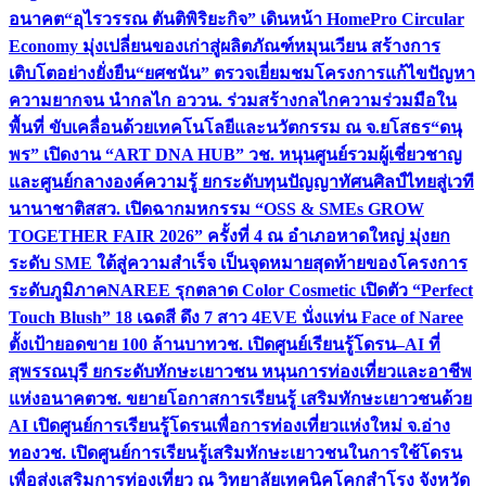
อนาคต
“อุไรวรรณ ตันติพิริยะกิจ” เดินหน้า HomePro Circular
Economy มุ่งเปลี่ยนของเก่าสู่ผลิตภัณฑ์หมุนเวียน สร้างการ
เติบโตอย่างยั่งยืน
“ยศชนัน” ตรวจเยี่ยมชมโครงการแก้ไขปัญหา
ความยากจน นำกลไก อววน. ร่วมสร้างกลไกความร่วมมือใน
พื้นที่ ขับเคลื่อนด้วยเทคโนโลยีและนวัตกรรม ณ จ.ยโสธร
“ดนุ
พร” เปิดงาน “ART DNA HUB” วช. หนุนศูนย์รวมผู้เชี่ยวชาญ
และศูนย์กลางองค์ความรู้ ยกระดับทุนปัญญาทัศนศิลป์ไทยสู่เวที
นานาชาติ
สสว. เปิดฉากมหกรรม “OSS & SMEs GROW
TOGETHER FAIR 2026” ครั้งที่ 4 ณ อำเภอหาดใหญ่ มุ่งยก
ระดับ SME ใต้สู่ความสำเร็จ เป็นจุดหมายสุดท้ายของโครงการ
ระดับภูมิภาค
NAREE รุกตลาด Color Cosmetic เปิดตัว “Perfect
Touch Blush” 18 เฉดสี ดึง 7 สาว 4EVE นั่งแท่น Face of Naree
ตั้งเป้ายอดขาย 100 ล้านบาท
วช. เปิดศูนย์เรียนรู้โดรน–AI ที่
สุพรรณบุรี ยกระดับทักษะเยาวชน หนุนการท่องเที่ยวและอาชีพ
แห่งอนาคต
วช. ขยายโอกาสการเรียนรู้ เสริมทักษะเยาวชนด้วย
AI เปิดศูนย์การเรียนรู้โดรนเพื่อการท่องเที่ยวแห่งใหม่ จ.อ่าง
ทอง
วช. เปิดศูนย์การเรียนรู้เสริมทักษะเยาวชนในการใช้โดรน
เพื่อส่งเสริมการท่องเที่ยว ณ วิทยาลัยเทคนิคโคกสำโรง จังหวัด