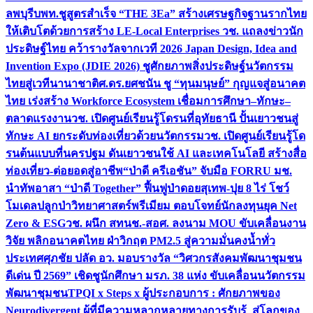
ลพบุรี
บพท.ชูสูตรสำเร็จ “THE 3Ea” สร้างเศรษฐกิจฐานรากไทย
ให้เติบโตด้วยการสร้าง LE-Local Enterprises
วช. แถลงข่าวนัก
ประดิษฐ์ไทย คว้ารางวัลจากเวที 2026 Japan Design, Idea and
Invention Expo (JDIE 2026) ชูศักยภาพสิ่งประดิษฐ์นวัตกรรม
ไทยสู่เวทีนานาชาติ
ศ.ดร.ยศชนัน ชู “ทุนมนุษย์” กุญแจสู่อนาคต
ไทย เร่งสร้าง Workforce Ecosystem เชื่อมการศึกษา–ทักษะ–
ตลาดแรงงาน
วช. เปิดศูนย์เรียนรู้โดรนที่อุทัยธานี ปั้นเยาวชนสู่
ทักษะ AI ยกระดับท่องเที่ยวด้วยนวัตกรรม
วช. เปิดศูนย์เรียนรู้โด
รนต้นแบบที่นครปฐม ดันเยาวชนใช้ AI และเทคโนโลยี สร้างสื่อ
ท่องเที่ยว-ต่อยอดสู่อาชีพ
“ป่าดี ครีเอชัน” จับมือ FORRU มช.
นำทัพอาสา “ป่าดี Together” ฟื้นฟูป่าดอยสุเทพ-ปุย 8 ไร่ โชว์
โมเดลปลูกป่าวิทยาศาสตร์พรีเมียม ตอบโจทย์นักลงทุนยุค Net
Zero & ESG
วช. ผนึก สทนช.-สอศ. ลงนาม MOU ขับเคลื่อนงาน
วิจัย พลิกอนาคตไทย ฝ่าวิกฤต PM2.5 สู่ความมั่นคงน้ำทั่ว
ประเทศ
ศุภชัย ปลัด อว. มอบรางวัล “วิศวกรสังคมพัฒนาชุมชน
ดีเด่น ปี 2569” เชิดชูนักศึกษา มรภ. 38 แห่ง ขับเคลื่อนนวัตกรรม
พัฒนาชุมชน
TPQI x Steps x ผู้ประกอบการ : ศักยภาพของ
Neurodivergent ผู้ที่มีความหลากหลายทางการรับรู้ สู่โลกของ