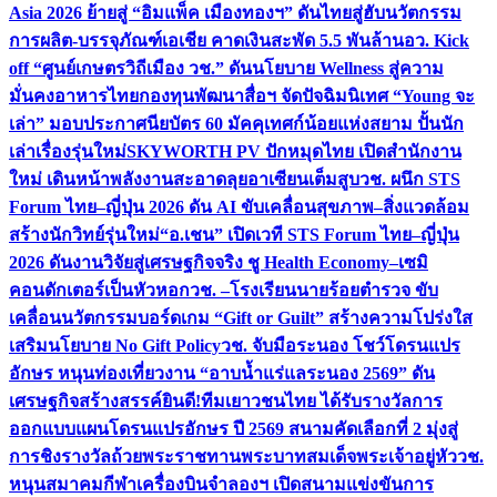
Asia 2026 ย้ายสู่ “อิมแพ็ค เมืองทองฯ” ดันไทยสู่ฮับนวัตกรรม
การผลิต-บรรจุภัณฑ์เอเชีย คาดเงินสะพัด 5.5 พันล้าน
อว. Kick
off “ศูนย์เกษตรวิถีเมือง วช.” ดันนโยบาย Wellness สู่ความ
มั่นคงอาหารไทย
กองทุนพัฒนาสื่อฯ จัดปัจฉิมนิเทศ “Young จะ
เล่า” มอบประกาศนียบัตร 60 มัคคุเทศก์น้อยแห่งสยาม ปั้นนัก
เล่าเรื่องรุ่นใหม่
SKYWORTH PV ปักหมุดไทย เปิดสำนักงาน
ใหม่ เดินหน้าพลังงานสะอาดลุยอาเซียนเต็มสูบ
วช. ผนึก STS
Forum ไทย–ญี่ปุ่น 2026 ดัน AI ขับเคลื่อนสุขภาพ–สิ่งแวดล้อม
สร้างนักวิทย์รุ่นใหม่
“อ.เชน” เปิดเวที STS Forum ไทย–ญี่ปุ่น
2026 ดันงานวิจัยสู่เศรษฐกิจจริง ชู Health Economy–เซมิ
คอนดักเตอร์เป็นหัวหอก
วช. –โรงเรียนนายร้อยตำรวจ ขับ
เคลื่อนนวัตกรรมบอร์ดเกม “Gift or Guilt” สร้างความโปร่งใส
เสริมนโยบาย No Gift Policy
วช. จับมือระนอง โชว์โดรนแปร
อักษร หนุนท่องเที่ยวงาน “อาบน้ำแร่แลระนอง 2569” ดัน
เศรษฐกิจสร้างสรรค์
ยินดี!ทีมเยาวชนไทย ได้รับรางวัลการ
ออกแบบแผนโดรนแปรอักษร ปี 2569 สนามคัดเลือกที่ 2 มุ่งสู่
การชิงรางวัลถ้วยพระราชทานพระบาทสมเด็จพระเจ้าอยู่หัว
วช.
หนุนสมาคมกีฬาเครื่องบินจำลองฯ เปิดสนามแข่งขันการ