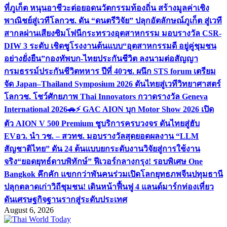
ที่ภูเก็ต หนุนอาชีวะต่อยอดนวัตกรรมท้องถิ่น สร้างมูลค่าเชิง
พาณิชย์สู่เวทีโลก
วช. ดัน “ดนตรีวิจัย” ปลุกอัตลักษณ์ภูเก็ต สู่เวที
สากลผ่านเสียงซิมโฟนี
กระทรวงอุตสาหกรรม มอบรางวัล CSR-
DIW 3 ระดับ เชิดชูโรงงานต้นแบบ“อุตสาหกรรมดี อยู่คู่ชุมชน
อย่างยั่งยืน”
กองทัพบก-ไทยประกันชีวิต ลงนามต่อสัญญา
กรมธรรม์ประกันชีวิตทหาร ปีที่ 40
วช. ผนึก STS forum เตรียม
จัด Japan–Thailand Symposium 2026 ดันไทยสู่เวทีวิทยาศาสตร์
โลก
วช. โชว์ศักยภาพ Thai Innovators กวาดรางวัล Geneva
International 2026
🚗⚡️ GAC AION บุก Motor Show 2026 เปิด
ตัว AION V 500 Premium ชูบริการครบวงจร ดันไทยสู่ฮับ
EV
อว. นำ วช. – สวทช. มอบรางวัลสุดยอดผลงาน “LLM
สัญชาติไทย” ดัน 24 ต้นแบบยกระดับงานวิจัยสู่การใช้งาน
จริง
“ยอดยุทธ์ดาบพิทักษ์” ฟีเวอร์กลางกรุง! รอบพิเศษ One
Bangkok คึกคัก แขกกว่าพันคนร่วมเปิดโลกยุทธภพจีน
ปทุมธานี
ปลุกตลาดเก่าวิถีชุมชน! เดินหน้าฟื้นฟู 4 แลนด์มาร์กท่องเที่ยว
ดันเศรษฐกิจฐานรากสู่ระดับประเทศ
August 6, 2026