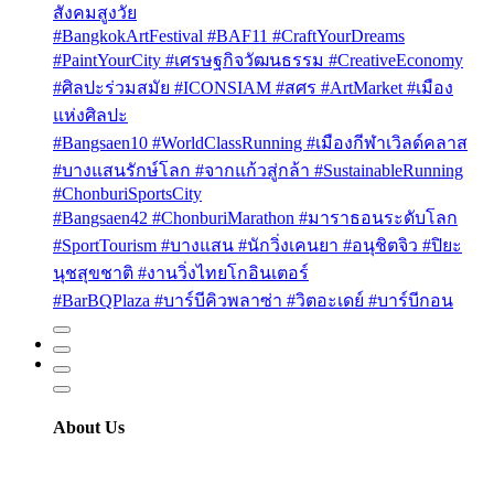
สังคมสูงวัย
#BangkokArtFestival #BAF11 #CraftYourDreams
#PaintYourCity #เศรษฐกิจวัฒนธรรม #CreativeEconomy
#ศิลปะร่วมสมัย #ICONSIAM #สศร #ArtMarket #เมือง
แห่งศิลปะ
#Bangsaen10 #WorldClassRunning #เมืองกีฬาเวิลด์คลาส
#บางแสนรักษ์โลก #จากแก้วสู่กล้า #SustainableRunning
#ChonburiSportsCity
#Bangsaen42 #ChonburiMarathon #มาราธอนระดับโลก
#SportTourism #บางแสน #นักวิ่งเคนยา #อนุชิตจิว #ปิยะ
นุชสุขชาติ #งานวิ่งไทยโกอินเตอร์
#BarBQPlaza #บาร์บีคิวพลาซ่า #วิตอะเดย์ #บาร์บีกอน
About Us