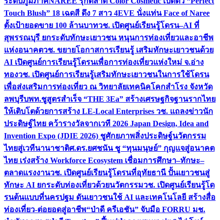
ระดับภูมิภาค
NAREE รุกตลาด Color Cosmetic เปิดตัว “Perfect
Touch Blush” 18 เฉดสี ดึง 7 สาว 4EVE นั่งแท่น Face of Naree
ตั้งเป้ายอดขาย 100 ล้านบาท
วช. เปิดศูนย์เรียนรู้โดรน–AI ที่
สุพรรณบุรี ยกระดับทักษะเยาวชน หนุนการท่องเที่ยวและอาชีพ
แห่งอนาคต
วช. ขยายโอกาสการเรียนรู้ เสริมทักษะเยาวชนด้วย
AI เปิดศูนย์การเรียนรู้โดรนเพื่อการท่องเที่ยวแห่งใหม่ จ.อ่าง
ทอง
วช. เปิดศูนย์การเรียนรู้เสริมทักษะเยาวชนในการใช้โดรน
เพื่อส่งเสริมการท่องเที่ยว ณ วิทยาลัยเทคนิคโคกสำโรง จังหวัด
ลพบุรี
บพท.ชูสูตรสำเร็จ “THE 3Ea” สร้างเศรษฐกิจฐานรากไทย
ให้เติบโตด้วยการสร้าง LE-Local Enterprises
วช. แถลงข่าวนัก
ประดิษฐ์ไทย คว้ารางวัลจากเวที 2026 Japan Design, Idea and
Invention Expo (JDIE 2026) ชูศักยภาพสิ่งประดิษฐ์นวัตกรรม
ไทยสู่เวทีนานาชาติ
ศ.ดร.ยศชนัน ชู “ทุนมนุษย์” กุญแจสู่อนาคต
ไทย เร่งสร้าง Workforce Ecosystem เชื่อมการศึกษา–ทักษะ–
ตลาดแรงงาน
วช. เปิดศูนย์เรียนรู้โดรนที่อุทัยธานี ปั้นเยาวชนสู่
ทักษะ AI ยกระดับท่องเที่ยวด้วยนวัตกรรม
วช. เปิดศูนย์เรียนรู้โด
รนต้นแบบที่นครปฐม ดันเยาวชนใช้ AI และเทคโนโลยี สร้างสื่อ
ท่องเที่ยว-ต่อยอดสู่อาชีพ
“ป่าดี ครีเอชัน” จับมือ FORRU มช.