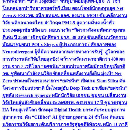
นำทัพอาสา “ป่าดี Together” ฟื้นฟูป่าดอยสุเทพ-ปุย 8 ไร่ โชว์
โมเดลปลูกป่าวิทยาศาสตร์พรีเมียม ตอบโจทย์นักลงทุนยุค Net
Zero & ESG
วช. ผนึก สทนช.-สอศ. ลงนาม MOU ขับเคลื่อนงาน
วิจัย พลิกอนาคตไทย ฝ่าวิกฤต PM2.5 สู่ความมั่นคงน้ำทั่ว
ประเทศ
ศุภชัย ปลัด อว. มอบรางวัล “วิศวกรสังคมพัฒนาชุมชน
ดีเด่น ปี 2569” เชิดชูนักศึกษา มรภ. 38 แห่ง ขับเคลื่อนนวัตกรรม
พัฒนาชุมชน
TPQI x Steps x ผู้ประกอบการ : ศักยภาพของ
Neurodivergent ผู้ที่มีความหลากหลายทางการรับรู้ สู่โลกของ
การทำงาน
นักวิจัยไทยสุดปัง! คว้ารางวัลนานาชาติกว่า 400 ผล
งาน จาก 7 เวทีโลก “ยศชนัน” มอบประกาศนียบัตรเชิดชูเกียรติ
วช. ชูพัฒนากำลังคนวิจัย ขับเคลื่อนพลังงานยั่งยืน มุ่งเป้า Net
Zero ประเทศไทย
รองนายกฯ “ยศชนัน” เปิดเกม Siam Silica ดัน
โครงการชิปแห่งชาติ ปั้นไทยสู่ฮับ Deep Tech อาเซียน
“ยศชนัน”
ชูพลัง Research Synergy ผนึกนักวิจัย-เอกชน-ชุมชน เปลี่ยนงาน
วิจัยไทยสู่พลังขับเคลื่อนประเทศ
สรพ. ครบรอบ 17 ปี ชูมาตรฐาน
HA ไทยสู่เวทีโลก ปักหมุด Digital Health ยกระดับระบบสุขภาพ
สู่สากล
วช. ดัน “CIBbot” AI ผู้ช่วยกฎหมาย 24 ชั่วโมง ต้นแบบ
นวัตกรรมวิจัยยกระดับบริการภาครัฐสู่ยุคดิจิทัล
วช. ผนึก 11 ภาคี