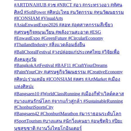
#ARTDNAHUB #วช #NRCT #อว #กระทรวงอว #ทัศน
ศิลป์ #SoftPower #ศิลปะไทย #นวัตกรรม #ทุนวัฒนธรรม
#ICONSIAM #VisualArts
#AsiaEnwastExpo2026 #สอท #อุตสาหกรรมสีเขียว
#เศรษฐกิจหมุนเวียน #พลังงานสะอาด #ESG
#EnwastExpo #GreenFuture #CircularEconomy
#ThailandIndustry #สิ่งแวดล้อมยั่งยืน
#BaliChoralFestival #วงปล่อยแก่ประเทศไทย #วิจัยเพื่อ
สังคมสูงวัย
#BangkokArtFestival #BAF11 #CraftYourDreams
#PaintYourCity #เศรษฐกิจวัฒนธรรม #CreativeEconomy
#ศิลปะร่วมสมัย #ICONSIAM #สศร #ArtMarket #เมือง
แห่งศิลปะ
#Bangsaen10 #WorldClassRunning #เมืองกีฬาเวิลด์คลาส
#บางแสนรักษ์โลก #จากแก้วสู่กล้า #SustainableRunning
#ChonburiSportsCity
#Bangsaen42 #ChonburiMarathon #มาราธอนระดับโลก
#SportTourism #บางแสน #นักวิ่งเคนยา #อนุชิตจิว #ปิยะ
นุชสุขชาติ #งานวิ่งไทยโกอินเตอร์