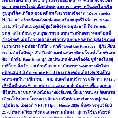
Herbs เปิดเกมรุกส่ง 5 สมุนไพรไทยบุกตลาดเวลเนส มุ่งชิงแชร์
ตลาดสุขภาพโตต่อเนื่อง
ทันตบุคลากร – สพฐ. หวั่นเด็กไทยเริ่ม
สูบบุหรี่ตั้งแต่วัย 9 ขวบ ผนึกพลังเยาวชนจัดงาน “Zero Smoke
No Vape” สร้างสังคมไทยปลอดบุหรี่และบุหรี่ไฟฟ้า
วช. หนุน
มจธ. สร้างต้นแบบดูแลผู้สูงวัยเชิงรุก จ.อุทัยธานี ดึง รพ.สต.-
อสม. เสริมทักษะดูแลสุขภาพ
วช.หนุน “รถทันตกรรมเคลื่อนที่
อัจฉริยะ” เพิ่มโอกาสเข้าถึงบริการสุขภาพช่องปาก ผู้สูงวัย-กลุ่ม
เปราะบาง จ.อุทัยธานี
ผนึก 5 ภาคี “Beat the Pressure” สู้ภัยเงียบ
ความดันโลหิตสูง เปิด Dashboard แห่งชาติคุมโรคทั่วไทย
“แสน
ชัย” นำทีม Knockout บุก 20 ประเทศ ดันเครื่องดื่มชูกำลังไทยสู่
เวทีโลก ตั้งเป้า 500 ล้านปีแรก
สถาบันอาหาร–หอการค้าไทย
ผนึกแผน 3 ปี ดัน Future Food เจาะตลาดอินเดีย 1.46 พันล้าน
คน
“ยศชนัน” ผนึก วช. – มช. ขับเคลื่อนนวัตกรรมจัดการ PM2.5
เชิงพื้นที่ หนุน “อากาศสะอาดและสายน้ำมั่นคง” เพื่อคุณภาพ
ชีวิตประชาชนภาคเหนืออย่างยั่งยืน
วช. ปั้นเยาวชน AI จัดอบรม
เขียนโปรแกรมโดรนแปรอักษร เสริมทักษะนวัตกรรมสู่ภาค
ปฏิบัติ
วช. เปิดเวที NRCT Open House 2026 ชี้ทิศทางทุนวิจัยปี
2570 ดันงานวิจัย “สังคมและความมั่นคง” สู่การใช้ประโยชน์