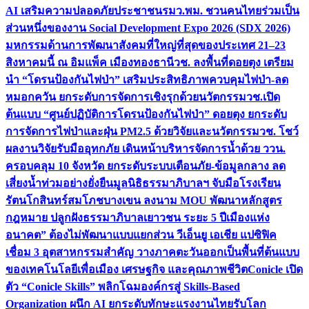
AI เสริมความปลอดภัยประชาชน
รมว.พม. ชวนคนไทยร่วมเป็น
ส่วนหนึ่งของงาน Social Development Expo 2026 (SDX 2026)
มหกรรมด้านการพัฒนาสังคมที่ใหญ่ที่สุดของประเทศ 21–23
สิงหาคมนี้ ณ อิมแพ็ค เมืองทองธานี
วช. ลงพื้นที่ดอยตุง เตรียม
นำ “โดรนป้องกันไฟป่า” เสริมประสิทธิภาพควบคุมไฟป่า-ลด
หมอกควัน ยกระดับการจัดการเชิงรุกด้วยนวัตกรรม
วช.เปิด
ต้นแบบ “ศูนย์ปฏิบัติการโดรนป้องกันไฟป่า” ดอยตุง ยกระดับ
การจัดการไฟป่าและฝุ่น PM2.5 ด้วยวิจัยและนวัตกรรม
วช. โชว์
ผลงานวิจัยรับมืออุทกภัย เดินหน้าบริหารจัดการน้ำด้วย ววน.
ครอบคลุม 10 จังหวัด ยกระดับระบบเตือนภัย-ข้อมูลกลาง ลด
เสี่ยงน้ำท่วมอย่างยั่งยืน
มูลนิธิธรรมาภิบาลฯ จับมือโรงเรียน
รัตนโกสินทร์สมโภชบางเขน ลงนาม MOU พัฒนาหลักสูตร
กฎหมาย ปลูกฝังธรรมาภิบาลเยาวชน ระยะ 5 ปี
เมืองแห่ง
อนาคต” ต้องไม่พัฒนาแบบแยกส่วน วีเอ็นยู เอเชีย แปซิฟิค
เชื่อม 3 อุตสาหกรรมสำคัญ วางภาคตะวันออกเป็นพื้นที่ต้นแบบ
ของเทคโนโลยีเพื่อเมือง เศรษฐกิจ และคุณภาพชีวิต
Conicle เปิด
ตัว “Conicle Skills” พลิกโฉมองค์กรสู่ Skills-Based
Organization ผนึก AI ยกระดับทักษะแรงงานไทยรับโลก