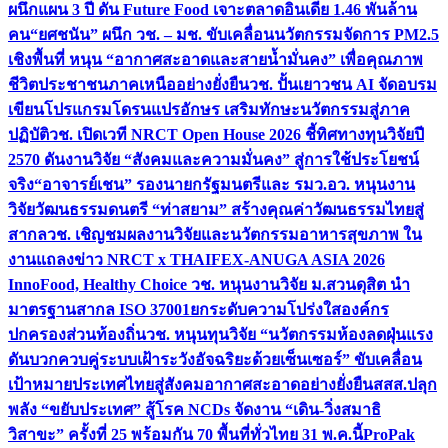
ผนึกแผน 3 ปี ดัน Future Food เจาะตลาดอินเดีย 1.46 พันล้าน
คน
“ยศชนัน” ผนึก วช. – มช. ขับเคลื่อนนวัตกรรมจัดการ PM2.5
เชิงพื้นที่ หนุน “อากาศสะอาดและสายน้ำมั่นคง” เพื่อคุณภาพ
ชีวิตประชาชนภาคเหนืออย่างยั่งยืน
วช. ปั้นเยาวชน AI จัดอบรม
เขียนโปรแกรมโดรนแปรอักษร เสริมทักษะนวัตกรรมสู่ภาค
ปฏิบัติ
วช. เปิดเวที NRCT Open House 2026 ชี้ทิศทางทุนวิจัยปี
2570 ดันงานวิจัย “สังคมและความมั่นคง” สู่การใช้ประโยชน์
จริง
“อาจารย์เชน” รองนายกรัฐมนตรีและ รมว.อว. หนุนงาน
วิจัยวัฒนธรรมดนตรี “ท่าสยาม” สร้างคุณค่าวัฒนธรรมไทยสู่
สากล
วช. เชิญชมผลงานวิจัยและนวัตกรรมอาหารสุขภาพ ใน
งานแถลงข่าว NRCT x THAIFEX-ANUGA ASIA 2026
InnoFood, Healthy Choice
วช. หนุนงานวิจัย ม.สวนดุสิต นำ
มาตรฐานสากล ISO 37001ยกระดับความโปร่งใสองค์กร
ปกครองส่วนท้องถิ่น
วช. หนุนทุนวิจัย “นวัตกรรมห้องลดฝุ่นแรง
ดันบวกควบคู่ระบบเฝ้าระวังอัจฉริยะด้วยเซ็นเซอร์” ขับเคลื่อน
เป้าหมายประเทศไทยสู่สังคมอากาศสะอาดอย่างยั่งยืน
สสส.ปลุก
พลัง “ขยับประเทศ” สู้โรค NCDs จัดงาน “เดิน-วิ่งสมาธิ
วิสาขะ” ครั้งที่ 25 พร้อมกัน 70 พื้นที่ทั่วไทย 31 พ.ค.นี้
ProPak