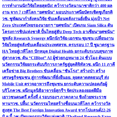
การทำงาน
นักวิจัยไทยสุดปัง! คว้ารางวัลนานาชาติกว่า 400 ผล
งาน จาก 7 เวทีโลก “ยศชนัน” มอบประกาศนียบัตรเชิดชูเกียรติ
วช. ชูพัฒนากำลังคนวิจัย ขับเคลื่อนพลังงานยั่งยืน มุ่งเป้า Net
Zero ประเทศไทย
รองนายกฯ “ยศชนัน” เปิดเกม Siam Silica ดัน
โครงการชิปแห่งชาติ ปั้นไทยสู่ฮับ Deep Tech อาเซียน
“ยศชนัน”
ชูพลัง Research Synergy ผนึกนักวิจัย-เอกชน-ชุมชน เปลี่ยนงาน
วิจัยไทยสู่พลังขับเคลื่อนประเทศ
สรพ. ครบรอบ 17 ปี ชูมาตรฐาน
HA ไทยสู่เวทีโลก ปักหมุด Digital Health ยกระดับระบบสุขภาพ
สู่สากล
วช. ดัน “CIBbot” AI ผู้ช่วยกฎหมาย 24 ชั่วโมง ต้นแบบ
นวัตกรรมวิจัยยกระดับบริการภาครัฐสู่ยุคดิจิทัล
วช. ผนึก 11 ภาคี
เครือข่าย Big Brothers ขับเคลื่อน “ชันโรง” สร้างป่า สร้าง
เศรษฐกิจชุมชน สู่การพัฒนาที่ยั่งยืน
อย. ลุยตลาดสดธนบุรี ส่ง
Mobile Unit ตรวจอาหารถึงชุมชน ยกระดับความปลอดภัยผู้
บริโภค
วช. ผนึกมูลนิธิอาจารย์สุกรีฯ จัดประลองยอดฝีมือ
เยาวชนดนตรี ครั้งที่ 4 รอบรองฯ ภาคกลาง ชิงถ้วยพระราช
ทานฯ
วช. ปลื้ม! นวัตกรรมไทยสร้างชื่อบนเวทีโลก คว้ารางวัล
สูงสุด The Best Foreign Innovation Award จากโปแลนด์
22-26
มิ.ย.นี้ วช.เปิดมหกรรมวิจัยแห่งชาติ ‘Thailand Research Expo