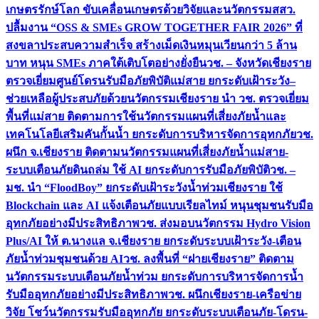
เกษตรรักษ์โลก ขับเคลื่อนเกษตรด้วยวิจัยและนวัตกรรม
สสว.
ปลื้มงาน “OSS & SMEs GROW TOGETHER FAIR 2026” ที่
สงขลาประสบความสำเร็จ สร้างเม็ดเงินหมุนเวียนกว่า 5 ล้าน
บาท หนุน SMEs ภาคใต้เติบโตอย่างยั่งยืน
วช. – จังหวัดเชียงราย
ตรวจเยี่ยมศูนย์โดรนรับมือภัยพิบัติแม่สาย ยกระดับเฝ้าระวัง–
ช่วยเหลือผู้ประสบภัยด้วยนวัตกรรม
เชียงราย นำ วช. ตรวจเยี่ยม
พื้นที่แม่สาย ติดตามการใช้นวัตกรรมแผนที่เสี่ยงภัยน้ำและ
เทคโนโลยีเสริมคันกั้นน้ำ ยกระดับการบริหารจัดการอุทกภัย
วช.
ผนึก จ.เชียงราย ติดตามนวัตกรรมแผนที่เสี่ยงภัยน้ำแม่สาย-
ระบบเตือนภัยดินถล่ม ใช้ AI ยกระดับการรับมือภัยพิบัติ
วช. –
มช. นำ “FloodBoy” ยกระดับเฝ้าระวังน้ำท่วมเชียงราย ใช้
Blockchain และ AI แจ้งเตือนภัยแบบเรียลไทม์ หนุนชุมชนรับมือ
อุทกภัยอย่างมีประสิทธิภาพ
วช. ส่งมอบนวัตกรรม Hydro Vision
Plus/AI ให้ ต.นางแล จ.เชียงราย ยกระดับระบบเฝ้าระวัง-เตือน
ภัยน้ำท่วมชุมชนด้วย AI
วช. ลงพื้นที่ “ฝายเชียงราย” ติดตาม
นวัตกรรมระบบเตือนภัยน้ำท่วม ยกระดับการบริหารจัดการน้ำ
รับมืออุทกภัยอย่างมีประสิทธิภาพ
วช. ผนึกเชียงราย-เครือข่าย
วิจัย โชว์นวัตกรรมรับมืออุทกภัย ยกระดับระบบเตือนภัย-โดรน-