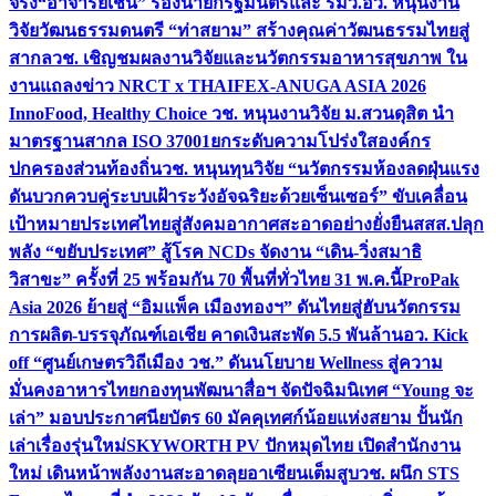
จริง
“อาจารย์เชน” รองนายกรัฐมนตรีและ รมว.อว. หนุนงาน
วิจัยวัฒนธรรมดนตรี “ท่าสยาม” สร้างคุณค่าวัฒนธรรมไทยสู่
สากล
วช. เชิญชมผลงานวิจัยและนวัตกรรมอาหารสุขภาพ ใน
งานแถลงข่าว NRCT x THAIFEX-ANUGA ASIA 2026
InnoFood, Healthy Choice
วช. หนุนงานวิจัย ม.สวนดุสิต นำ
มาตรฐานสากล ISO 37001ยกระดับความโปร่งใสองค์กร
ปกครองส่วนท้องถิ่น
วช. หนุนทุนวิจัย “นวัตกรรมห้องลดฝุ่นแรง
ดันบวกควบคู่ระบบเฝ้าระวังอัจฉริยะด้วยเซ็นเซอร์” ขับเคลื่อน
เป้าหมายประเทศไทยสู่สังคมอากาศสะอาดอย่างยั่งยืน
สสส.ปลุก
พลัง “ขยับประเทศ” สู้โรค NCDs จัดงาน “เดิน-วิ่งสมาธิ
วิสาขะ” ครั้งที่ 25 พร้อมกัน 70 พื้นที่ทั่วไทย 31 พ.ค.นี้
ProPak
Asia 2026 ย้ายสู่ “อิมแพ็ค เมืองทองฯ” ดันไทยสู่ฮับนวัตกรรม
การผลิต-บรรจุภัณฑ์เอเชีย คาดเงินสะพัด 5.5 พันล้าน
อว. Kick
off “ศูนย์เกษตรวิถีเมือง วช.” ดันนโยบาย Wellness สู่ความ
มั่นคงอาหารไทย
กองทุนพัฒนาสื่อฯ จัดปัจฉิมนิเทศ “Young จะ
เล่า” มอบประกาศนียบัตร 60 มัคคุเทศก์น้อยแห่งสยาม ปั้นนัก
เล่าเรื่องรุ่นใหม่
SKYWORTH PV ปักหมุดไทย เปิดสำนักงาน
ใหม่ เดินหน้าพลังงานสะอาดลุยอาเซียนเต็มสูบ
วช. ผนึก STS