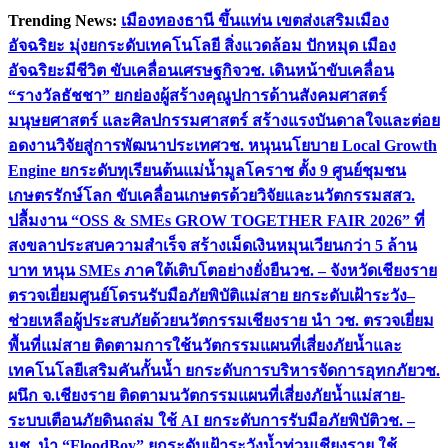
Skip
Trending News:
เมืองทองธานี ขึ้นแท่น เขตส่งเสริมเมือง
to
อัจฉริยะ มุ่งยกระดับเทคโนโลยี สิ่งแวดล้อม ปักหมุด เมือง
content
อัจฉริยะมีชีวิต ขับเคลื่อนเศรษฐกิจ
วช. เดินหน้าขับเคลื่อน
“รางวัลธัชชา” ยกย่องผู้สร้างคุณูปการด้านสังคมศาสตร์
มนุษยศาสตร์ และศิลปกรรมศาสตร์ สร้างแรงบันดาลใจและต่อย
อดงานวิจัยสู่การพัฒนาประเทศ
วช. หนุนนโยบาย Local Growth
Engine ยกระดับทุเรียนต้นแม่น้ำมูลโคราช ตั้ง 9 ศูนย์ชุมชน
เกษตรรักษ์โลก ขับเคลื่อนเกษตรด้วยวิจัยและนวัตกรรม
สสว.
ปลื้มงาน “OSS & SMEs GROW TOGETHER FAIR 2026” ที่
สงขลาประสบความสำเร็จ สร้างเม็ดเงินหมุนเวียนกว่า 5 ล้าน
บาท หนุน SMEs ภาคใต้เติบโตอย่างยั่งยืน
วช. – จังหวัดเชียงราย
ตรวจเยี่ยมศูนย์โดรนรับมือภัยพิบัติแม่สาย ยกระดับเฝ้าระวัง–
ช่วยเหลือผู้ประสบภัยด้วยนวัตกรรม
เชียงราย นำ วช. ตรวจเยี่ยม
พื้นที่แม่สาย ติดตามการใช้นวัตกรรมแผนที่เสี่ยงภัยน้ำและ
เทคโนโลยีเสริมคันกั้นน้ำ ยกระดับการบริหารจัดการอุทกภัย
วช.
ผนึก จ.เชียงราย ติดตามนวัตกรรมแผนที่เสี่ยงภัยน้ำแม่สาย-
ระบบเตือนภัยดินถล่ม ใช้ AI ยกระดับการรับมือภัยพิบัติ
วช. –
มช. นำ “FloodBoy” ยกระดับเฝ้าระวังน้ำท่วมเชียงราย ใช้