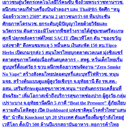
เยาวชนสู่นวัตกรเทคโนโลยีไร้คนขับ ชิงถ้วยพระราชทานฯ
วช.
ผนึกสมาคมกีฬาเครื่องบินจำลองฯ และ ThaiPBS จัดศึก “หนู
น้อยจ้าวเวหา 2569” สนาม 2 เยาวชนกว่า 60 ทีมประชัน
ศักยภาพโดรน
วช. ยกระดับภูมิปัญญาไทยด้วยวิจัยและ
นวัตกรรม ดันสารอะมิโนจากพืชสร้างรายได้สู่ชุมชนศรีสะเกษ
ศุภจี ปลุกพลังคราฟต์ไทย! SACIT เปิดเวทีโลก ดัน “ของขวัญ
แห่งชาติ” ดึงคนชมทะลุ 5 หมื่นคน เงินสะพัด 150 ลบ.
Tipco
Herbs เปิดเกมรุกส่ง 5 สมุนไพรไทยบุกตลาดเวลเนส มุ่งชิงแชร์
ตลาดสุขภาพโตต่อเนื่อง
ทันตบุคลากร – สพฐ. หวั่นเด็กไทยเริ่ม
สูบบุหรี่ตั้งแต่วัย 9 ขวบ ผนึกพลังเยาวชนจัดงาน “Zero Smoke
No Vape” สร้างสังคมไทยปลอดบุหรี่และบุหรี่ไฟฟ้า
วช. หนุน
มจธ. สร้างต้นแบบดูแลผู้สูงวัยเชิงรุก จ.อุทัยธานี ดึง รพ.สต.-
อสม. เสริมทักษะดูแลสุขภาพ
วช.หนุน “รถทันตกรรมเคลื่อนที่
อัจฉริยะ” เพิ่มโอกาสเข้าถึงบริการสุขภาพช่องปาก ผู้สูงวัย-กลุ่ม
เปราะบาง จ.อุทัยธานี
ผนึก 5 ภาคี “Beat the Pressure” สู้ภัยเงียบ
ความดันโลหิตสูง เปิด Dashboard แห่งชาติคุมโรคทั่วไทย
“แสน
ชัย” นำทีม Knockout บุก 20 ประเทศ ดันเครื่องดื่มชูกำลังไทยสู่
เวทีโลก ตั้งเป้า 500 ล้านปีแรก
สถาบันอาหาร–หอการค้าไทย