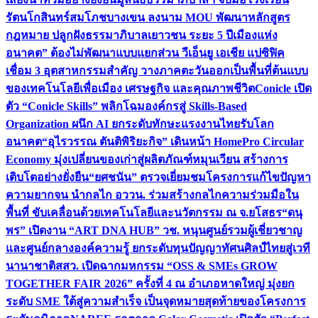
รัตนโกสินทร์สมโภชบางเขน ลงนาม MOU พัฒนาหลักสูตร
กฎหมาย ปลูกฝังธรรมาภิบาลเยาวชน ระยะ 5 ปี
เมืองแห่ง
อนาคต” ต้องไม่พัฒนาแบบแยกส่วน วีเอ็นยู เอเชีย แปซิฟิค
เชื่อม 3 อุตสาหกรรมสำคัญ วางภาคตะวันออกเป็นพื้นที่ต้นแบบ
ของเทคโนโลยีเพื่อเมือง เศรษฐกิจ และคุณภาพชีวิต
Conicle เปิด
ตัว “Conicle Skills” พลิกโฉมองค์กรสู่ Skills-Based
Organization ผนึก AI ยกระดับทักษะแรงงานไทยรับโลก
อนาคต
“อุไรวรรณ ตันติพิริยะกิจ” เดินหน้า HomePro Circular
Economy มุ่งเปลี่ยนของเก่าสู่ผลิตภัณฑ์หมุนเวียน สร้างการ
เติบโตอย่างยั่งยืน
“ยศชนัน” ตรวจเยี่ยมชมโครงการแก้ไขปัญหา
ความยากจน นำกลไก อววน. ร่วมสร้างกลไกความร่วมมือใน
พื้นที่ ขับเคลื่อนด้วยเทคโนโลยีและนวัตกรรม ณ จ.ยโสธร
“ดนุ
พร” เปิดงาน “ART DNA HUB” วช. หนุนศูนย์รวมผู้เชี่ยวชาญ
และศูนย์กลางองค์ความรู้ ยกระดับทุนปัญญาทัศนศิลป์ไทยสู่เวที
นานาชาติ
สสว. เปิดฉากมหกรรม “OSS & SMEs GROW
TOGETHER FAIR 2026” ครั้งที่ 4 ณ อำเภอหาดใหญ่ มุ่งยก
ระดับ SME ใต้สู่ความสำเร็จ เป็นจุดหมายสุดท้ายของโครงการ