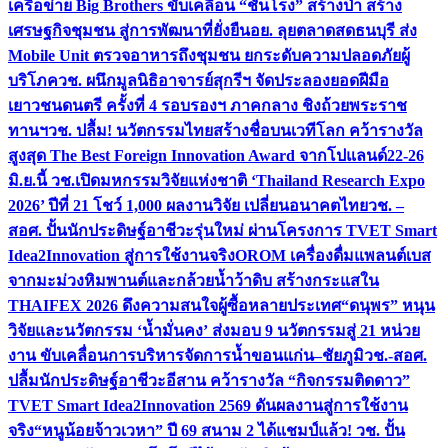
เครือข่าย Big Brothers ขับเคลื่อน “ชันโรง” สร้างป่า สร้าง
เศรษฐกิจชุมชน สู่การพัฒนาที่ยั่งยืน
อย. ลุยตลาดสดธนบุรี ส่ง
Mobile Unit ตรวจอาหารถึงชุมชน ยกระดับความปลอดภัยผู้
บริโภค
วช. ผนึกมูลนิธิอาจารย์สุกรีฯ จัดประลองยอดฝีมือ
เยาวชนดนตรี ครั้งที่ 4 รอบรองฯ ภาคกลาง ชิงถ้วยพระราช
ทานฯ
วช. ปลื้ม! นวัตกรรมไทยสร้างชื่อบนเวทีโลก คว้ารางวัล
สูงสุด The Best Foreign Innovation Award จากโปแลนด์
22-26
มิ.ย.นี้ วช.เปิดมหกรรมวิจัยแห่งชาติ ‘Thailand Research Expo
2026’ ปีที่ 21 โชว์ 1,000 ผลงานวิจัย เปลี่ยนอนาคตไทย
วช. –
สอศ. ปั้นนักประดิษฐ์อาชีวะรุ่นใหม่ ผ่านโครงการ TVET Smart
Idea2Innovation สู่การใช้งานจริง
OROM เครื่องดื่มแพลนต์เบส
จากมะม่วงหิมพานต์และกล้วยน้ำว้าดิบ สร้างกระแสใน
THAIFEX 2026 ดึงความสนใจผู้ซื้อหลายประเทศ
“ดนุพร” หนุน
วิจัยและนวัตกรรม ‘น้ำมั่นคง’ ส่งมอบ 9 นวัตกรรมสู่ 21 หน่วย
งาน ขับเคลื่อนการบริหารจัดการน้ำขอนแก่น–ชัยภูมิ
วช.-สอศ.
ปลื้มนักประดิษฐ์อาชีวะอีสาน คว้ารางวัล “กิจกรรมติดดาว”
TVET Smart Idea2Innovation 2569 ดันผลงานสู่การใช้งาน
จริง
“หนูน้อยจ้าวเวหา” ปี 69 สนาม 2 ได้แชมป์แล้ว! วช. ปั้น