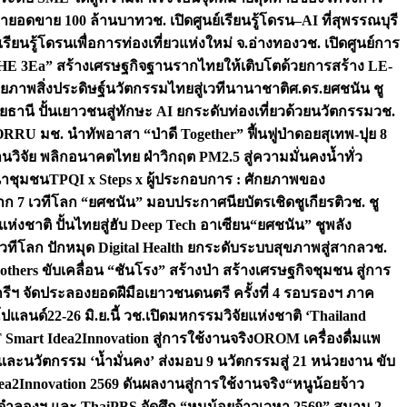
เป้ายอดขาย 100 ล้านบาท
วช. เปิดศูนย์เรียนรู้โดรน–AI ที่สุพรรณบุรี
ียนรู้โดรนเพื่อการท่องเที่ยวแห่งใหม่ จ.อ่างทอง
วช. เปิดศูนย์การ
THE 3Ea” สร้างเศรษฐกิจฐานรากไทยให้เติบโตด้วยการสร้าง LE-
ักยภาพสิ่งประดิษฐ์นวัตกรรมไทยสู่เวทีนานาชาติ
ศ.ดร.ยศชนัน ชู
อุทัยธานี ปั้นเยาวชนสู่ทักษะ AI ยกระดับท่องเที่ยวด้วยนวัตกรรม
วช.
FORRU มช. นำทัพอาสา “ป่าดี Together” ฟื้นฟูป่าดอยสุเทพ-ปุย 8
วิจัย พลิกอนาคตไทย ฝ่าวิกฤต PM2.5 สู่ความมั่นคงน้ำทั่ว
ฒนาชุมชน
TPQI x Steps x ผู้ประกอบการ : ศักยภาพของ
จาก 7 เวทีโลก “ยศชนัน” มอบประกาศนียบัตรเชิดชูเกียรติ
วช. ชู
่งชาติ ปั้นไทยสู่ฮับ Deep Tech อาเซียน
“ยศชนัน” ชูพลัง
วทีโลก ปักหมุด Digital Health ยกระดับระบบสุขภาพสู่สากล
วช.
others ขับเคลื่อน “ชันโรง” สร้างป่า สร้างเศรษฐกิจชุมชน สู่การ
ุกรีฯ จัดประลองยอดฝีมือเยาวชนดนตรี ครั้งที่ 4 รอบรองฯ ภาค
กโปแลนด์
22-26 มิ.ย.นี้ วช.เปิดมหกรรมวิจัยแห่งชาติ ‘Thailand
 Smart Idea2Innovation สู่การใช้งานจริง
OROM เครื่องดื่มแพ
และนวัตกรรม ‘น้ำมั่นคง’ ส่งมอบ 9 นวัตกรรมสู่ 21 หน่วยงาน ขับ
a2Innovation 2569 ดันผลงานสู่การใช้งานจริง
“หนูน้อยจ้าว
จำลองฯ และ ThaiPBS จัดศึก “หนูน้อยจ้าวเวหา 2569” สนาม 2