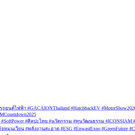
รถยนต์ไฟฟ้า #GACAIONThailand #HatchbackEV #MotorShow202
AMCountdown2025
SoftPower #ศิลปะไทย #นวัตกรรม #ทุนวัฒนธรรม #ICONSIAM #V
หมุนเวียน #พลังงานสะอาด #ESG #EnwastExpo #GreenFuture #Circul