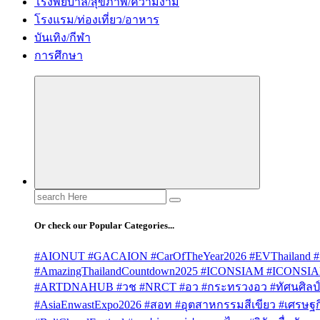
โรงพยบาล/สุขภาพ/ความงาม
โรงแรม/ท่องเที่ยว/อาหาร
บันเทิง/กีฬา
การศึกษา
Search
for:
Or check our Popular Categories...
#AIONUT #GACAION #CarOfTheYear2026 #EVThailand #
#AmazingThailandCountdown2025 #ICONSIAM #ICONSI
#ARTDNAHUB #วช #NRCT #อว #กระทรวงอว #ทัศนศิลป์ #
#AsiaEnwastExpo2026 #สอท #อุตสาหกรรมสีเขียว #เศรษฐกิจ