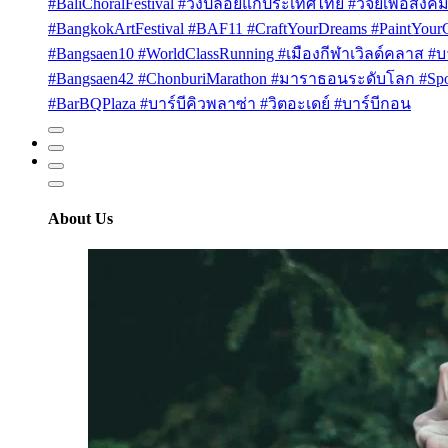
#BaliChoralFestival #วงปล่อยแก่ประเทศไทย #วิจัยเพื่อสังคม
#BangkokArtFestival #BAF11 #CraftYourDreams #PaintYou
#Bangsaen10 #WorldClassRunning #เมืองกีฬาเวิลด์คลาส #บา
#Bangsaen42 #ChonburiMarathon #มาราธอนระดับโลก #Sport
#BarBQPlaza #บาร์บีคิวพลาซ่า #วิตอะเดย์ #บาร์บีกอน
About Us