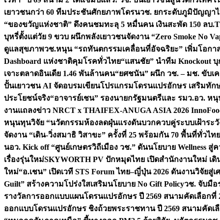
เยาวชนกว่า 60 ทีมประชันศักยภาพโดรน
วช. ยกระดับภูมิปัญญาไ
“ของขวัญแห่งชาติ” ดึงคนชมทะลุ 5 หมื่นคน เงินสะพัด 150 ลบ.
T
บุหรี่ตั้งแต่วัย 9 ขวบ ผนึกพลังเยาวชนจัดงาน “Zero Smoke No V
ดูแลสุขภาพ
วช.หนุน “รถทันตกรรมเคลื่อนที่อัจฉริยะ” เพิ่มโอกาสเ
Dashboard แห่งชาติคุมโรคทั่วไทย
“แสนชัย” นำทีม Knockout บุก 
เจาะตลาดอินเดีย 1.46 พันล้านคน
“ยศชนัน” ผนึก วช. – มช. ขับเ
ปั้นเยาวชน AI จัดอบรมเขียนโปรแกรมโดรนแปรอักษร เสริมทักษะ
ประโยชน์จริง
“อาจารย์เชน” รองนายกรัฐมนตรีและ รมว.อว. หนุ
งานแถลงข่าว NRCT x THAIFEX-ANUGA ASIA 2026 InnoFood,
หนุนทุนวิจัย “นวัตกรรมห้องลดฝุ่นแรงดันบวกควบคู่ระบบเฝ้าระวั
จัดงาน “เดิน-วิ่งสมาธิ วิสาขะ” ครั้งที่ 25 พร้อมกัน 70 พื้นที่ทั่วไทย
น
อว. Kick off “ศูนย์เกษตรวิถีเมือง วช.” ดันนโยบาย Wellness ส
เรื่องรุ่นใหม่
SKYWORTH PV ปักหมุดไทย เปิดสำนักงานใหม่ เดิน
ใหม่
“อ.เชน” เปิดเวที STS Forum ไทย–ญี่ปุ่น 2026 ดันงานวิจัยสู
Guilt” สร้างความโปร่งใสเสริมนโยบาย No Gift Policy
วช. จับมื
รางวัลการออกแบบแผนโดรนแปรอักษร ปี 2569 สนามคัดเลือกที่ 2 
ออกแบบโดรนแปรอักษร ชิงถ้วยพระราชทาน ปี 2569 สนามคัดเลื