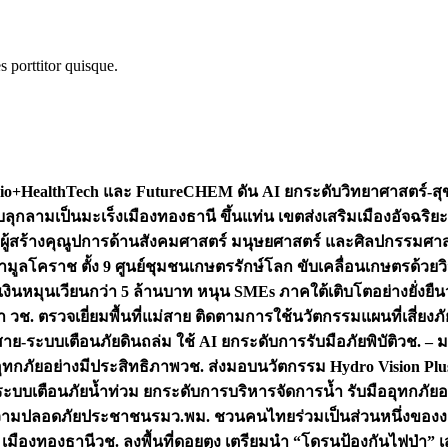
s porttitor quisque.
+HealthTech และ FutureCHEM ดัน AI ยกระดับวิทยาศาสตร์-สุข
บลุกลามเป็นมะเร็ง
เมืองทองธานี ขึ้นแท่น เขตส่งเสริมเมืองอัจฉริยะ
่องผู้สร้างคุณูปการด้านสังคมศาสตร์ มนุษยศาสตร์ และศิลปกรรมศ
ำมูลโคราช ตั้ง 9 ศูนย์ชุมชนเกษตรรักษ์โลก ขับเคลื่อนเกษตรด้วย
หมุนเวียนกว่า 5 ล้านบาท หนุน SMEs ภาคใต้เติบโตอย่างยั่งยืน
ำ วช. ตรวจเยี่ยมพื้นที่แม่สาย ติดตามการใช้นวัตกรรมแผนที่เสี่ยง
สาย-ระบบเตือนภัยดินถล่ม ใช้ AI ยกระดับการรับมือภัยพิบัติ
วช. – ม
อุทกภัยอย่างมีประสิทธิภาพ
วช. ส่งมอบนวัตกรรม Hydro Vision Plus
ระบบเตือนภัยน้ำท่วม ยกระดับการบริหารจัดการน้ำ รับมืออุทกภัยอ
มความปลอดภัยประชาชน
รมว.พม. ชวนคนไทยร่วมเป็นส่วนหนึ่งของง
 เมืองทองธานี
วช. ลงพื้นที่ดอยตุง เตรียมนำ “โดรนป้องกันไฟป่