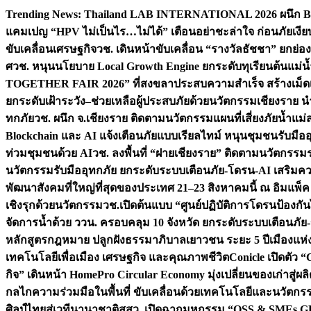
Skip
Trending News:
Thailand LAB INTERNATIONAL 2026 ผนึก Bio
to
แคมเปญ “HPV ไม่เป็นไร…ไม่ได้” เตือนอย่าชะล่าใจ ก่อนภัยเงีย
content
ขับเคลื่อนเศรษฐกิจ
วช. เดินหน้าขับเคลื่อน “รางวัลธัชชา” ยกย
ศ
วช. หนุนนโยบาย Local Growth Engine ยกระดับทุเรียนต้นแม่น้
TOGETHER FAIR 2026” ที่สงขลาประสบความสำเร็จ สร้างเม็ดเงิน
ยกระดับเฝ้าระวัง–ช่วยเหลือผู้ประสบภัยด้วยนวัตกรรม
เชียงราย น
ทกภัย
วช. ผนึก จ.เชียงราย ติดตามนวัตกรรมแผนที่เสี่ยงภัยน้ำแม่
Blockchain และ AI แจ้งเตือนภัยแบบเรียลไทม์ หนุนชุมชนรับมือ
ท่วมชุมชนด้วย AI
วช. ลงพื้นที่ “ฝายเชียงราย” ติดตามนวัตกรรม
นวัตกรรมรับมืออุทกภัย ยกระดับระบบเตือนภัย-โดรน-AI เสริ
พัฒนาสังคมที่ใหญ่ที่สุดของประเทศ 21–23 สิงหาคมนี้ ณ อิมแพ็ค
เชิงรุกด้วยนวัตกรรม
วช.เปิดต้นแบบ “ศูนย์ปฏิบัติการโดรนป้องกั
จัดการน้ำด้วย ววน. ครอบคลุม 10 จังหวัด ยกระดับระบบเตือนภัย-ข้
หลักสูตรกฎหมาย ปลูกฝังธรรมาภิบาลเยาวชน ระยะ 5 ปี
เมืองแห่
เทคโนโลยีเพื่อเมือง เศรษฐกิจ และคุณภาพชีวิต
Conicle เปิดตัว 
กิจ” เดินหน้า HomePro Circular Economy มุ่งเปลี่ยนของเก่าสู่ผล
กลไกความร่วมมือในพื้นที่ ขับเคลื่อนด้วยเทคโนโลยีและนวัตก
ศิลป์ไทยสู่เวทีนานาชาติ
สสว. เปิดฉากมหกรรม “OSS & SMEs GRO