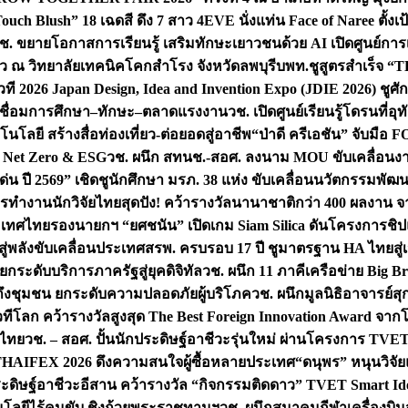
uch Blush” 18 เฉดสี ดึง 7 สาว 4EVE นั่งแท่น Face of Naree ตั้ง
ช. ขยายโอกาสการเรียนรู้ เสริมทักษะเยาวชนด้วย AI เปิดศูนย์การเร
่ยว ณ วิทยาลัยเทคนิคโคกสำโรง จังหวัดลพบุรี
บพท.ชูสูตรสำเร็จ “
ที 2026 Japan Design, Idea and Invention Expo (JDIE 2026) ชูศ
m เชื่อมการศึกษา–ทักษะ–ตลาดแรงงาน
วช. เปิดศูนย์เรียนรู้โดรนที่
โลยี สร้างสื่อท่องเที่ยว-ต่อยอดสู่อาชีพ
“ป่าดี ครีเอชัน” จับมือ 
ค Net Zero & ESG
วช. ผนึก สทนช.-สอศ. ลงนาม MOU ขับเคลื่อนงาน
่น ปี 2569” เชิดชูนักศึกษา มรภ. 38 แห่ง ขับเคลื่อนนวัตกรรมพั
การทำงาน
นักวิจัยไทยสุดปัง! คว้ารางวัลนานาชาติกว่า 400 ผลงาน 
ระเทศไทย
รองนายกฯ “ยศชนัน” เปิดเกม Siam Silica ดันโครงการชิปแห
สู่พลังขับเคลื่อนประเทศ
สรพ. ครบรอบ 17 ปี ชูมาตรฐาน HA ไทยสู่เ
กระดับบริการภาครัฐสู่ยุคดิจิทัล
วช. ผนึก 11 ภาคีเครือข่าย Big Br
ถึงชุมชน ยกระดับความปลอดภัยผู้บริโภค
วช. ผนึกมูลนิธิอาจารย์ส
วทีโลก คว้ารางวัลสูงสุด The Best Foreign Innovation Award จา
ตไทย
วช. – สอศ. ปั้นนักประดิษฐ์อาชีวะรุ่นใหม่ ผ่านโครงการ TVET
THAIFEX 2026 ดึงความสนใจผู้ซื้อหลายประเทศ
“ดนุพร” หนุนวิจัย
ระดิษฐ์อาชีวะอีสาน คว้ารางวัล “กิจกรรมติดดาว” TVET Smart Ide
คโนโลยีไร้คนขับ ชิงถ้วยพระราชทานฯ
วช. ผนึกสมาคมกีฬาเครื่องบิน