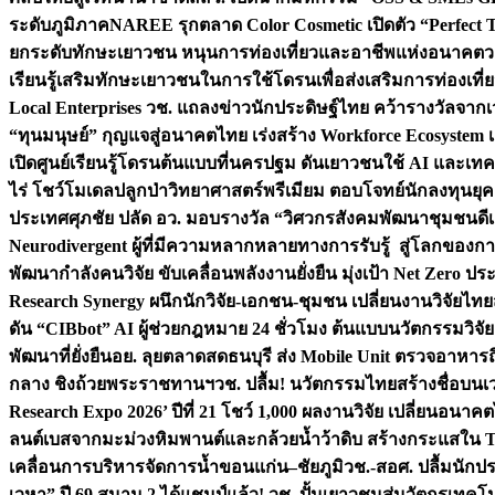
ระดับภูมิภาค
NAREE รุกตลาด Color Cosmetic เปิดตัว “Perfect To
ยกระดับทักษะเยาวชน หนุนการท่องเที่ยวและอาชีพแห่งอนาคต
ว
เรียนรู้เสริมทักษะเยาวชนในการใช้โดรนเพื่อส่งเสริมการท่องเที
Local Enterprises
วช. แถลงข่าวนักประดิษฐ์ไทย คว้ารางวัลจากเว
“ทุนมนุษย์” กุญแจสู่อนาคตไทย เร่งสร้าง Workforce Ecosyste
เปิดศูนย์เรียนรู้โดรนต้นแบบที่นครปฐม ดันเยาวชนใช้ AI และเทคโน
ไร่ โชว์โมเดลปลูกป่าวิทยาศาสตร์พรีเมียม ตอบโจทย์นักลงทุนยุ
ประเทศ
ศุภชัย ปลัด อว. มอบรางวัล “วิศวกรสังคมพัฒนาชุมชนดีเด
Neurodivergent ผู้ที่มีความหลากหลายทางการรับรู้ สู่โลกของ
พัฒนากำลังคนวิจัย ขับเคลื่อนพลังงานยั่งยืน มุ่งเป้า Net Zero ป
Research Synergy ผนึกนักวิจัย-เอกชน-ชุมชน เปลี่ยนงานวิจัยไทย
ดัน “CIBbot” AI ผู้ช่วยกฎหมาย 24 ชั่วโมง ต้นแบบนวัตกรรมวิจัยย
พัฒนาที่ยั่งยืน
อย. ลุยตลาดสดธนบุรี ส่ง Mobile Unit ตรวจอาหาร
กลาง ชิงถ้วยพระราชทานฯ
วช. ปลื้ม! นวัตกรรมไทยสร้างชื่อบนเ
Research Expo 2026’ ปีที่ 21 โชว์ 1,000 ผลงานวิจัย เปลี่ยนอนาค
ลนต์เบสจากมะม่วงหิมพานต์และกล้วยน้ำว้าดิบ สร้างกระแสใน 
เคลื่อนการบริหารจัดการน้ำขอนแก่น–ชัยภูมิ
วช.-สอศ. ปลื้มนักป
เวหา” ปี 69 สนาม 2 ได้แชมป์แล้ว! วช. ปั้นเยาวชนสู่นวัตกรเท