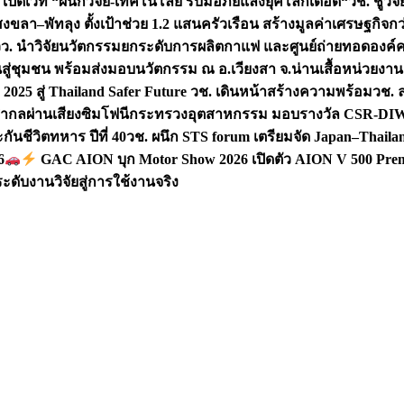
 เปิดเวที “ผนึกวิจัย-เทคโนโลยี รับมือภัยแล้งยุคโลกเดือด“
วช. ชูวิ
สงขลา–พัทลุง ตั้งเป้าช่วย 1.2 แสนครัวเรือน สร้างมูลค่าเศรษฐกิจก
วว. นำวิจัยนวัตกรรมยกระดับการผลิตกาแฟ และศูนย์ถ่ายทอดองค์
ันสู่ชุมชน พร้อมส่งมอบนวัตกรรม ณ อ.เวียงสา จ.น่าน
เสื้อหน่วยงา
025 สู่ Thailand Safer Future วช. เดินหน้าสร้างความพร้อม
วช. ล
ีสากลผ่านเสียงซิมโฟนี
กระทรวงอุตสาหกรรม มอบรางวัล CSR-DIW 3 
นชีวิตทหาร ปีที่ 40
วช. ผนึก STS forum เตรียมจัด Japan–Thaila
6
GAC AION บุก Motor Show 2026 เปิดตัว AION V 500 Prem
ับงานวิจัยสู่การใช้งานจริง