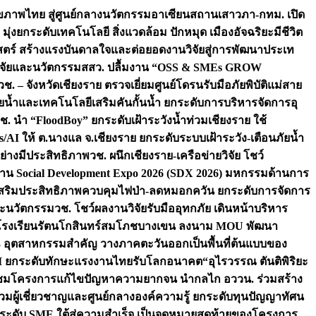
ภาพไทย สู่ศูนย์กลางนวัตกรรมอาเซียน
สถานเสาวภา-กทม. เปิด
 มุ่งยกระดับเทคโนโลยี สิ่งแวดล้อม ปักหมุด เมืองอัจฉริยะมีชีวิต
าสตร์ สร้างแรงบันดาลใจและต่อยอดงานวิจัยสู่การพัฒนาประเท
วิจัยและนวัตกรรม
สสว. ปลื้มงาน “OSS & SMEs GROW
วช. – จังหวัดเชียงราย ตรวจเยี่ยมศูนย์โดรนรับมือภัยพิบัติแม่สาย
ภัยน้ำและเทคโนโลยีเสริมคันกั้นน้ำ ยกระดับการบริหารจัดการอุ
ช. นำ “FloodBoy” ยกระดับเฝ้าระวังน้ำท่วมเชียงราย ใช้
/AI ให้ ต.นางแล จ.เชียงราย ยกระดับระบบเฝ้าระวัง-เตือนภัยน้ำ
ย่างมีประสิทธิภาพ
วช. ผนึกเชียงราย-เครือข่ายวิจัย โชว์
าน Social Development Expo 2026 (SDX 2026) มหกรรมด้านการ
า” เสริมประสิทธิภาพควบคุมไฟป่า-ลดหมอกควัน ยกระดับการจัดการ
และนวัตกรรม
วช. โชว์ผลงานวิจัยรับมืออุทกภัย เดินหน้าบริหาร
ือโรงเรียนรัตนโกสินทร์สมโภชบางเขน ลงนาม MOU พัฒนา
อม 3 อุตสาหกรรมสำคัญ วางภาคตะวันออกเป็นพื้นที่ต้นแบบของ
ผนึก AI ยกระดับทักษะแรงงานไทยรับโลกอนาคต
“อุไรวรรณ ตันติพิริยะ
มชมโครงการแก้ไขปัญหาความยากจน นำกลไก อววน. ร่วมสร้าง
มผู้เชี่ยวชาญและศูนย์กลางองค์ความรู้ ยกระดับทุนปัญญาทัศน
ดับ SME ใต้สู่ความสำเร็จ เป็นจุดหมายสุดท้ายของโครงการ