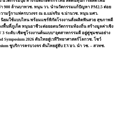
จัย-นวัตกรรมปุ๋ย ทางรอดเกษตรกรไทย ลดต้นทุนการผลิต-เพิ่ม
ว่า 900 ล้านบาท
วช. หนุน วว. นำนวัตกรรมแก้ปัญหา PM2.5 ต่อย
ความรู้กาแฟครบวงจร ณ อ.แม่จริม จ.น่าน
วช. หนุน มศว.
น นิยมใช้แบบไหน พร้อมแชร์พิกัดโรงงานสั่งผลิต
ฟันสวย สุขภาพดี
งพื้นที่ภูเก็ต หนุนอาชีวะต่อยอดนวัตกรรมท้องถิ่น สร้างมูลค่าเชิง
ระดับ เชิดชูโรงงานต้นแบบ“อุตสาหกรรมดี อยู่คู่ชุมชนอย่าง
nd Symposium 2026 ดันไทยสู่เวทีวิทยาศาสตร์โลก
วช. โชว์
ium ชูบริการครบวงจร ดันไทยสู่ฮับ EV
อว. นำ วช. – สวทช.