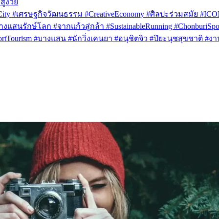
สูงวัย
rCity #เศรษฐกิจวัฒนธรรม #CreativeEconomy #ศิลปะร่วมสมัย #IC
งแสนรักษ์โลก #จากแก้วสู่กล้า #SustainableRunning #ChonburiSpor
Tourism #บางแสน #นักวิ่งเคนยา #อนุชิตจิว #ปิยะนุชสุขชาติ #งาน