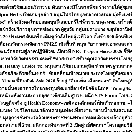
ทยด้วยวิจัยและนวัตกรรม ดันสารอะมิโนจากพืชสร้างรายได้สู่ชุม
ipco Herbs เปิดเกมรุกส่ง 5 สมุนไพรไทยบุกตลาดเวลเนส มุ่งชิงแช
ape” สร้างสังคมไทยปลอดบุหรี่และบุหรี่ไฟฟ้า
วช. หนุน มจธ. สร้างต้
ข้าถึงบริการสุขภาพช่องปาก ผู้สูงวัย-กลุ่มเปราะบาง จ.อุทัยธานี
ผน
20 ประเทศ ดันเครื่องดื่มชูกำลังไทยสู่เวทีโลก ตั้งเป้า 500 ล้านปีแ
คลื่อนนวัตกรรมจัดการ PM2.5 เชิงพื้นที่ หนุน “อากาศสะอาดและสา
นวัตกรรมสู่ภาคปฏิบัติ
วช. เปิดเวที NRCT Open House 2026 ชี้ทิ
นงานวิจัยวัฒนธรรมดนตรี “ท่าสยาม” สร้างคุณค่าวัฒนธรรมไทยส
 Healthy Choice
วช. หนุนงานวิจัย ม.สวนดุสิต นำมาตรฐานสาก
งอัจฉริยะด้วยเซ็นเซอร์” ขับเคลื่อนเป้าหมายประเทศไทยสู่สังคมอ
 31 พ.ค.นี้
ProPak Asia 2026 ย้ายสู่ “อิมแพ็ค เมืองทองฯ” ดันไทยสู
ู่ความมั่นคงอาหารไทย
กองทุนพัฒนาสื่อฯ จัดปัจฉิมนิเทศ “Young จะ
หน้าพลังงานสะอาดลุยอาเซียนเต็มสูบ
วช. ผนึก STS Forum ไทย–ญี่
่เศรษฐกิจจริง ชู Health Economy–เซมิคอนดักเตอร์เป็นหัวหอก
วช. –
อระนอง โชว์โดรนแปรอักษร หนุนท่องเที่ยวงาน “อาบน้ำแร่แลระนอ
มุ่งสู่การชิงรางวัลถ้วยพระราชทานพระบาทสมเด็จพระเจ้าอยู่หัว
อกสนามที่ 2
วช. ผนึกกองทัพภาคที่ 2 เปิดศูนย์พัฒนา “โดรนยุทธว