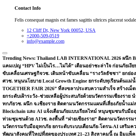
Contact Info
Felis consequat magnis est fames sagittis ultrices placerat sodale
12 Cliff Dt, New York 00052, USA
+2000-509-0519
info@example.com
Trending News:
Thailand LAB INTERNATIONAL 2026 ผนึก Bio
แคมเปญ “HPV ไม่เป็นไร…ไม่ได้” เตือนอย่าชะล่าใจ ก่อนภัยเงีย
ขับเคลื่อนเศรษฐกิจ
วช. เดินหน้าขับเคลื่อน “รางวัลธัชชา” ยกย
ศ
วช. หนุนนโยบาย Local Growth Engine ยกระดับทุเรียนต้นแม่น้
TOGETHER FAIR 2026” ที่สงขลาประสบความสำเร็จ สร้างเม็ดเงิน
ยกระดับเฝ้าระวัง–ช่วยเหลือผู้ประสบภัยด้วยนวัตกรรม
เชียงราย น
ทกภัย
วช. ผนึก จ.เชียงราย ติดตามนวัตกรรมแผนที่เสี่ยงภัยน้ำแม่
Blockchain และ AI แจ้งเตือนภัยแบบเรียลไทม์ หนุนชุมชนรับมือ
ท่วมชุมชนด้วย AI
วช. ลงพื้นที่ “ฝายเชียงราย” ติดตามนวัตกรรม
นวัตกรรมรับมืออุทกภัย ยกระดับระบบเตือนภัย-โดรน-AI เสริ
พัฒนาสังคมที่ใหญ่ที่สุดของประเทศ 21–23 สิงหาคมนี้ ณ อิมแพ็ค