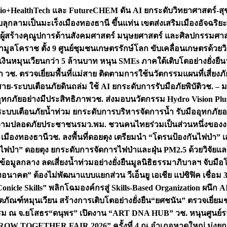
+HealthTech และ FutureCHEM ดัน AI ยกระดับวิทยาศาสตร์-สุข
บลุกลามเป็นมะเร็ง
เมืองทองธานี ขึ้นแท่น เขตส่งเสริมเมืองอัจฉริยะ
่องผู้สร้างคุณูปการด้านสังคมศาสตร์ มนุษยศาสตร์ และศิลปกรรมศ
ำมูลโคราช ตั้ง 9 ศูนย์ชุมชนเกษตรรักษ์โลก ขับเคลื่อนเกษตรด้วย
หมุนเวียนกว่า 5 ล้านบาท หนุน SMEs ภาคใต้เติบโตอย่างยั่งยืน
ำ วช. ตรวจเยี่ยมพื้นที่แม่สาย ติดตามการใช้นวัตกรรมแผนที่เสี่ยง
สาย-ระบบเตือนภัยดินถล่ม ใช้ AI ยกระดับการรับมือภัยพิบัติ
วช. – ม
อุทกภัยอย่างมีประสิทธิภาพ
วช. ส่งมอบนวัตกรรม Hydro Vision Plus
ระบบเตือนภัยน้ำท่วม ยกระดับการบริหารจัดการน้ำ รับมืออุทกภัยอ
มความปลอดภัยประชาชน
รมว.พม. ชวนคนไทยร่วมเป็นส่วนหนึ่งของง
 เมืองทองธานี
วช. ลงพื้นที่ดอยตุง เตรียมนำ “โดรนป้องกันไฟป่
นไฟป่า” ดอยตุง ยกระดับการจัดการไฟป่าและฝุ่น PM2.5 ด้วยวิจัย
อมูลกลาง ลดเสี่ยงน้ำท่วมอย่างยั่งยืน
มูลนิธิธรรมาภิบาลฯ จับม
งอนาคต” ต้องไม่พัฒนาแบบแยกส่วน วีเอ็นยู เอเชีย แปซิฟิค เชื่
“Conicle Skills” พลิกโฉมองค์กรสู่ Skills-Based Organization 
ิตภัณฑ์หมุนเวียน สร้างการเติบโตอย่างยั่งยืน
“ยศชนัน” ตรวจเยี่ย
รรม ณ จ.ยโสธร
“ดนุพร” เปิดงาน “ART DNA HUB” วช. หนุนศูนย์รว
W TOGETHER FAIR 2026” ครั้งที่ 4 ณ อำเภอหาดใหญ่ มุ่งยกระ