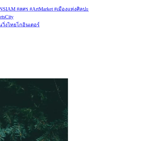
ONSIAM #สศร #ArtMarket #เมืองแห่งศิลปะ
tsCity
วิ่งไทยโกอินเตอร์