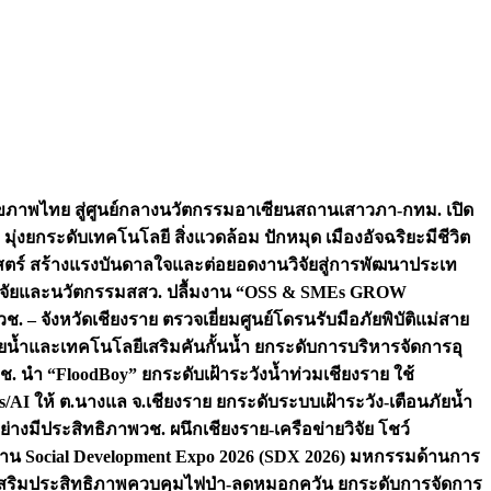
ภาพไทย สู่ศูนย์กลางนวัตกรรมอาเซียน
สถานเสาวภา-กทม. เปิด
 มุ่งยกระดับเทคโนโลยี สิ่งแวดล้อม ปักหมุด เมืองอัจฉริยะมีชีวิต
าสตร์ สร้างแรงบันดาลใจและต่อยอดงานวิจัยสู่การพัฒนาประเท
วิจัยและนวัตกรรม
สสว. ปลื้มงาน “OSS & SMEs GROW
วช. – จังหวัดเชียงราย ตรวจเยี่ยมศูนย์โดรนรับมือภัยพิบัติแม่สาย
ภัยน้ำและเทคโนโลยีเสริมคันกั้นน้ำ ยกระดับการบริหารจัดการอุ
ช. นำ “FloodBoy” ยกระดับเฝ้าระวังน้ำท่วมเชียงราย ใช้
/AI ให้ ต.นางแล จ.เชียงราย ยกระดับระบบเฝ้าระวัง-เตือนภัยน้ำ
ย่างมีประสิทธิภาพ
วช. ผนึกเชียงราย-เครือข่ายวิจัย โชว์
าน Social Development Expo 2026 (SDX 2026) มหกรรมด้านการ
า” เสริมประสิทธิภาพควบคุมไฟป่า-ลดหมอกควัน ยกระดับการจัดการ