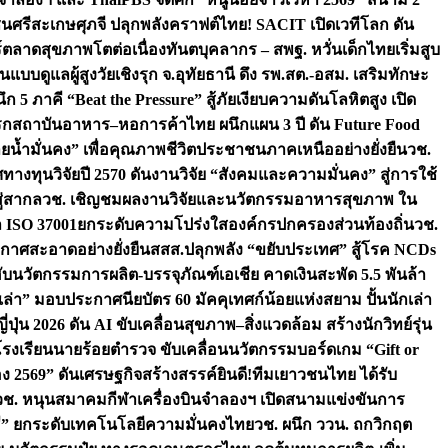
ชนศรีสะเกษ
ศุภจี ปลุกพลังคราฟต์ไทย! SACIT เปิดเวทีโลก ดัน
ร์ตลาดสุขภาพโตต่อเนื่อง
ทันตบุคลากร – สพฐ. หวั่นเด็กไทยเริ่มสูบ
นแบบดูแลผู้สูงวัยเชิงรุก จ.อุทัยธานี ดึง รพ.สต.-อสม. เสริมทักษะ
ึก 5 ภาคี “Beat the Pressure” สู้ภัยเงียบความดันโลหิตสูง เปิด
รก
สถาบันอาหาร–หอการค้าไทย ผนึกแผน 3 ปี ดัน Future Food
ยน้ำมั่นคง” เพื่อคุณภาพชีวิตประชาชนภาคเหนืออย่างยั่งยืน
วช.
ศทางทุนวิจัยปี 2570 ดันงานวิจัย “สังคมและความมั่นคง” สู่การใช้
ู่สากล
วช. เชิญชมผลงานวิจัยและนวัตกรรมอาหารสุขภาพ ใน
ล ISO 37001ยกระดับความโปร่งใสองค์กรปกครองส่วนท้องถิ่น
วช.
ากาศสะอาดอย่างยั่งยืน
สสส.ปลุกพลัง “ขยับประเทศ” สู้โรค NCDs
่ฮับนวัตกรรมการผลิต-บรรจุภัณฑ์เอเชีย คาดเงินสะพัด 5.5 พันล้า
เล่า” มอบประกาศนียบัตร 60 มัคคุเทศก์น้อยแห่งสยาม ปั้นนักเล่า
ปุ่น 2026 ดัน AI ขับเคลื่อนสุขภาพ–สิ่งแวดล้อม สร้างนักวิทย์รุ่น
โรงเรียนนายร้อยตำรวจ ขับเคลื่อนนวัตกรรมบอร์ดเกม “Gift or
ง 2569” ดันเศรษฐกิจสร้างสรรค์
ยินดี!ทีมเยาวชนไทย ได้รับ
วช. หนุนสมาคมกีฬาเครื่องบินจำลองฯ เปิดสนามแข่งขันการ
ิธี” ยกระดับเทคโนโลยีความมั่นคงไทย
วช. ผนึก ววน. ถกวิกฤต