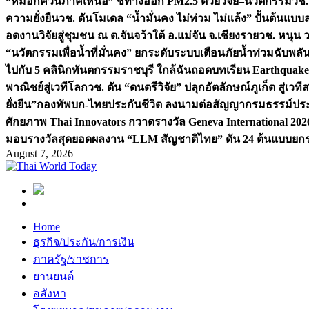
“หมอกควันภาคเหนือ” ชี้ทางออก PM2.5 ด้วยวิจัย–นวัตกรรม
วช.
ความยั่งยืน
วช. ดันโมเดล “น้ำมั่นคง ไม่ท่วม ไม่แล้ง” ปั้นต้นแบบ
อดงานวิจัยสู่ชุมชน ณ ต.จันจว้าใต้ อ.แม่จัน จ.เชียงราย
วช. หนุน 
“นวัตกรรมเพื่อน้ำที่มั่นคง” ยกระดับระบบเตือนภัยน้ำท่วมฉับพล
ไปกับ 5 คลินิกทันตกรรมราชบุรี ใกล้ฉัน
ถอดบทเรียน Earthquake 2
พาณิชย์สู่เวทีโลก
วช. ดัน “ดนตรีวิจัย” ปลุกอัตลักษณ์ภูเก็ต สู่เวท
ยั่งยืน”
กองทัพบก-ไทยประกันชีวิต ลงนามต่อสัญญากรมธรรม์ประกั
ศักยภาพ Thai Innovators กวาดรางวัล Geneva International 202
มอบรางวัลสุดยอดผลงาน “LLM สัญชาติไทย” ดัน 24 ต้นแบบยกระด
August 7, 2026
Home
ธุรกิจ/ประกัน/การเงิน
ภาครัฐ/ราชการ
ยานยนต์
อสังหา