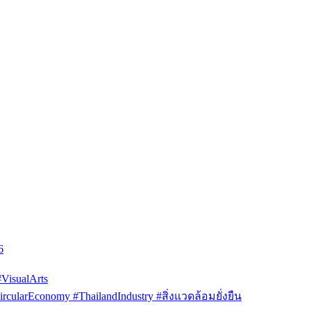
6
isualArts
arEconomy #ThailandIndustry #สิ่งแวดล้อมยั่งยืน