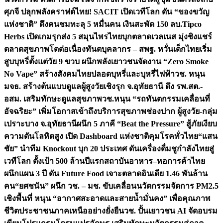
ศุภจี ปลุกพลังคราฟต์ไทย! SACIT เปิดเวทีโลก ดัน “ของขวัญ
แห่งชาติ” ดึงคนชมทะลุ 5 หมื่นคน เงินสะพัด 150 ลบ.
Tipco
Herbs เปิดเกมรุกส่ง 5 สมุนไพรไทยบุกตลาดเวลเนส มุ่งชิงแชร์
ตลาดสุขภาพโตต่อเนื่อง
ทันตบุคลากร – สพฐ. หวั่นเด็กไทยเริ่ม
สูบบุหรี่ตั้งแต่วัย 9 ขวบ ผนึกพลังเยาวชนจัดงาน “Zero Smoke
No Vape” สร้างสังคมไทยปลอดบุหรี่และบุหรี่ไฟฟ้า
วช. หนุน
มจธ. สร้างต้นแบบดูแลผู้สูงวัยเชิงรุก จ.อุทัยธานี ดึง รพ.สต.-
อสม. เสริมทักษะดูแลสุขภาพ
วช.หนุน “รถทันตกรรมเคลื่อนที่
อัจฉริยะ” เพิ่มโอกาสเข้าถึงบริการสุขภาพช่องปาก ผู้สูงวัย-กลุ่ม
เปราะบาง จ.อุทัยธานี
ผนึก 5 ภาคี “Beat the Pressure” สู้ภัยเงียบ
ความดันโลหิตสูง เปิด Dashboard แห่งชาติคุมโรคทั่วไทย
“แสน
ชัย” นำทีม Knockout บุก 20 ประเทศ ดันเครื่องดื่มชูกำลังไทยสู่
เวทีโลก ตั้งเป้า 500 ล้านปีแรก
สถาบันอาหาร–หอการค้าไทย
ผนึกแผน 3 ปี ดัน Future Food เจาะตลาดอินเดีย 1.46 พันล้าน
คน
“ยศชนัน” ผนึก วช. – มช. ขับเคลื่อนนวัตกรรมจัดการ PM2.5
เชิงพื้นที่ หนุน “อากาศสะอาดและสายน้ำมั่นคง” เพื่อคุณภาพ
ชีวิตประชาชนภาคเหนืออย่างยั่งยืน
วช. ปั้นเยาวชน AI จัดอบรม