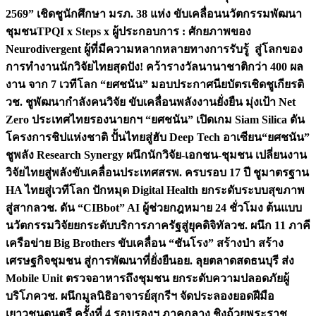
2569” เชิดชูนักศึกษา มรภ. 38 แห่ง ขับเคลื่อนนวัตกรรมพัฒนา
ชุมชน
TPQI x Steps x ผู้ประกอบการ : ศักยภาพของ
Neurodivergent ผู้ที่มีความหลากหลายทางการรับรู้ สู่โลกของ
การทำงาน
นักวิจัยไทยสุดปัง! คว้ารางวัลนานาชาติกว่า 400 ผล
งาน จาก 7 เวทีโลก “ยศชนัน” มอบประกาศนียบัตรเชิดชูเกียรติ
วช. ชูพัฒนากำลังคนวิจัย ขับเคลื่อนพลังงานยั่งยืน มุ่งเป้า Net
Zero ประเทศไทย
รองนายกฯ “ยศชนัน” เปิดเกม Siam Silica ดัน
โครงการชิปแห่งชาติ ปั้นไทยสู่ฮับ Deep Tech อาเซียน
“ยศชนัน”
ชูพลัง Research Synergy ผนึกนักวิจัย-เอกชน-ชุมชน เปลี่ยนงาน
วิจัยไทยสู่พลังขับเคลื่อนประเทศ
สรพ. ครบรอบ 17 ปี ชูมาตรฐาน
HA ไทยสู่เวทีโลก ปักหมุด Digital Health ยกระดับระบบสุขภาพ
สู่สากล
วช. ดัน “CIBbot” AI ผู้ช่วยกฎหมาย 24 ชั่วโมง ต้นแบบ
นวัตกรรมวิจัยยกระดับบริการภาครัฐสู่ยุคดิจิทัล
วช. ผนึก 11 ภาคี
เครือข่าย Big Brothers ขับเคลื่อน “ชันโรง” สร้างป่า สร้าง
เศรษฐกิจชุมชน สู่การพัฒนาที่ยั่งยืน
อย. ลุยตลาดสดธนบุรี ส่ง
Mobile Unit ตรวจอาหารถึงชุมชน ยกระดับความปลอดภัยผู้
บริโภค
วช. ผนึกมูลนิธิอาจารย์สุกรีฯ จัดประลองยอดฝีมือ
เยาวชนดนตรี ครั้งที่ 4 รอบรองฯ ภาคกลาง ชิงถ้วยพระราช