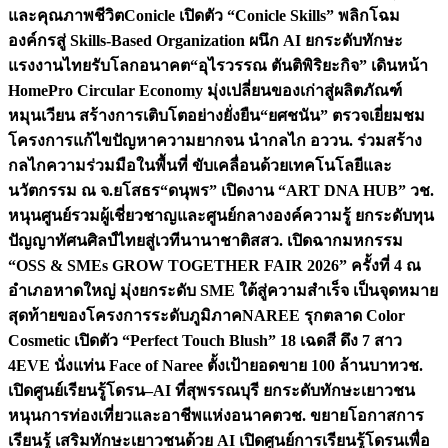
และคุณภาพชีวิต
Conicle เปิดตัว “Conicle Skills” พลิกโฉม
องค์กรสู่ Skills-Based Organization ผนึก AI ยกระดับทักษะ
แรงงานไทยรับโลกอนาคต
“อุไรวรรณ ตันติพิริยะกิจ” เดินหน้า
HomePro Circular Economy มุ่งเปลี่ยนของเก่าสู่ผลิตภัณฑ์
หมุนเวียน สร้างการเติบโตอย่างยั่งยืน
“ยศชนัน” ตรวจเยี่ยมชม
โครงการแก้ไขปัญหาความยากจน นำกลไก อววน. ร่วมสร้าง
กลไกความร่วมมือในพื้นที่ ขับเคลื่อนด้วยเทคโนโลยีและ
นวัตกรรม ณ จ.ยโสธร
“ดนุพร” เปิดงาน “ART DNA HUB” วช.
หนุนศูนย์รวมผู้เชี่ยวชาญและศูนย์กลางองค์ความรู้ ยกระดับทุน
ปัญญาทัศนศิลป์ไทยสู่เวทีนานาชาติ
สสว. เปิดฉากมหกรรม
“OSS & SMEs GROW TOGETHER FAIR 2026” ครั้งที่ 4 ณ
อำเภอหาดใหญ่ มุ่งยกระดับ SME ใต้สู่ความสำเร็จ เป็นจุดหมาย
สุดท้ายของโครงการระดับภูมิภาค
NAREE รุกตลาด Color
Cosmetic เปิดตัว “Perfect Touch Blush” 18 เฉดสี ดึง 7 สาว
4EVE นั่งแท่น Face of Naree ตั้งเป้ายอดขาย 100 ล้านบาท
วช.
เปิดศูนย์เรียนรู้โดรน–AI ที่สุพรรณบุรี ยกระดับทักษะเยาวชน
หนุนการท่องเที่ยวและอาชีพแห่งอนาคต
วช. ขยายโอกาสการ
เรียนรู้ เสริมทักษะเยาวชนด้วย AI เปิดศูนย์การเรียนรู้โดรนเพื่อ