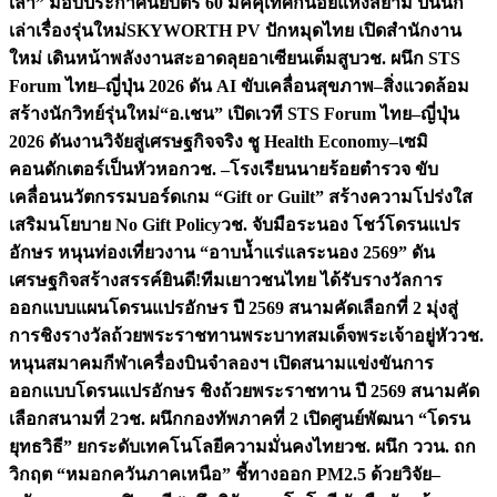
เล่า” มอบประกาศนียบัตร 60 มัคคุเทศก์น้อยแห่งสยาม ปั้นนัก
เล่าเรื่องรุ่นใหม่
SKYWORTH PV ปักหมุดไทย เปิดสำนักงาน
ใหม่ เดินหน้าพลังงานสะอาดลุยอาเซียนเต็มสูบ
วช. ผนึก STS
Forum ไทย–ญี่ปุ่น 2026 ดัน AI ขับเคลื่อนสุขภาพ–สิ่งแวดล้อม
สร้างนักวิทย์รุ่นใหม่
“อ.เชน” เปิดเวที STS Forum ไทย–ญี่ปุ่น
2026 ดันงานวิจัยสู่เศรษฐกิจจริง ชู Health Economy–เซมิ
คอนดักเตอร์เป็นหัวหอก
วช. –โรงเรียนนายร้อยตำรวจ ขับ
เคลื่อนนวัตกรรมบอร์ดเกม “Gift or Guilt” สร้างความโปร่งใส
เสริมนโยบาย No Gift Policy
วช. จับมือระนอง โชว์โดรนแปร
อักษร หนุนท่องเที่ยวงาน “อาบน้ำแร่แลระนอง 2569” ดัน
เศรษฐกิจสร้างสรรค์
ยินดี!ทีมเยาวชนไทย ได้รับรางวัลการ
ออกแบบแผนโดรนแปรอักษร ปี 2569 สนามคัดเลือกที่ 2 มุ่งสู่
การชิงรางวัลถ้วยพระราชทานพระบาทสมเด็จพระเจ้าอยู่หัว
วช.
หนุนสมาคมกีฬาเครื่องบินจำลองฯ เปิดสนามแข่งขันการ
ออกแบบโดรนแปรอักษร ชิงถ้วยพระราชทาน ปี 2569 สนามคัด
เลือกสนามที่ 2
วช. ผนึกกองทัพภาคที่ 2 เปิดศูนย์พัฒนา “โดรน
ยุทธวิธี” ยกระดับเทคโนโลยีความมั่นคงไทย
วช. ผนึก ววน. ถก
วิกฤต “หมอกควันภาคเหนือ” ชี้ทางออก PM2.5 ด้วยวิจัย–