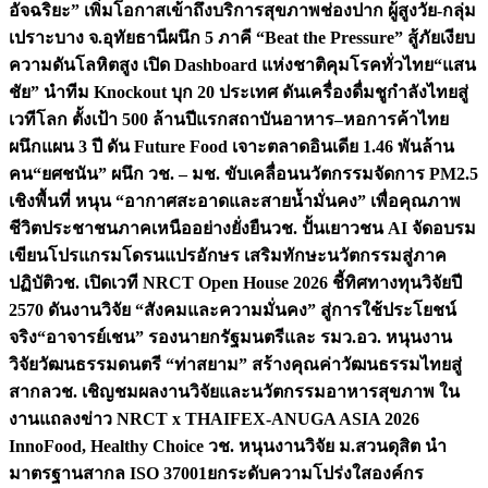
อัจฉริยะ” เพิ่มโอกาสเข้าถึงบริการสุขภาพช่องปาก ผู้สูงวัย-กลุ่ม
เปราะบาง จ.อุทัยธานี
ผนึก 5 ภาคี “Beat the Pressure” สู้ภัยเงียบ
ความดันโลหิตสูง เปิด Dashboard แห่งชาติคุมโรคทั่วไทย
“แสน
ชัย” นำทีม Knockout บุก 20 ประเทศ ดันเครื่องดื่มชูกำลังไทยสู่
เวทีโลก ตั้งเป้า 500 ล้านปีแรก
สถาบันอาหาร–หอการค้าไทย
ผนึกแผน 3 ปี ดัน Future Food เจาะตลาดอินเดีย 1.46 พันล้าน
คน
“ยศชนัน” ผนึก วช. – มช. ขับเคลื่อนนวัตกรรมจัดการ PM2.5
เชิงพื้นที่ หนุน “อากาศสะอาดและสายน้ำมั่นคง” เพื่อคุณภาพ
ชีวิตประชาชนภาคเหนืออย่างยั่งยืน
วช. ปั้นเยาวชน AI จัดอบรม
เขียนโปรแกรมโดรนแปรอักษร เสริมทักษะนวัตกรรมสู่ภาค
ปฏิบัติ
วช. เปิดเวที NRCT Open House 2026 ชี้ทิศทางทุนวิจัยปี
2570 ดันงานวิจัย “สังคมและความมั่นคง” สู่การใช้ประโยชน์
จริง
“อาจารย์เชน” รองนายกรัฐมนตรีและ รมว.อว. หนุนงาน
วิจัยวัฒนธรรมดนตรี “ท่าสยาม” สร้างคุณค่าวัฒนธรรมไทยสู่
สากล
วช. เชิญชมผลงานวิจัยและนวัตกรรมอาหารสุขภาพ ใน
งานแถลงข่าว NRCT x THAIFEX-ANUGA ASIA 2026
InnoFood, Healthy Choice
วช. หนุนงานวิจัย ม.สวนดุสิต นำ
มาตรฐานสากล ISO 37001ยกระดับความโปร่งใสองค์กร