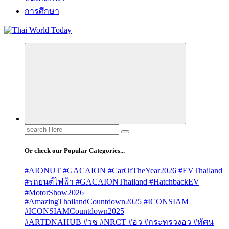
การศึกษา
Search
for:
Or check our Popular Categories...
#AIONUT #GACAION #CarOfTheYear2026 #EVThailand
#รถยนต์ไฟฟ้า #GACAIONThailand #HatchbackEV
#MotorShow2026
#AmazingThailandCountdown2025 #ICONSIAM
#ICONSIAMCountdown2025
#ARTDNAHUB #วช #NRCT #อว #กระทรวงอว #ทัศน