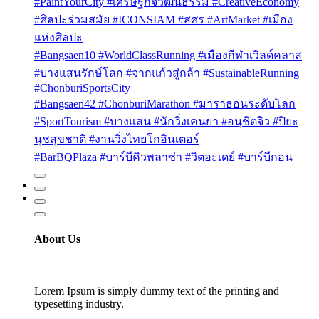
#PaintYourCity #เศรษฐกิจวัฒนธรรม #CreativeEconomy
#ศิลปะร่วมสมัย #ICONSIAM #สศร #ArtMarket #เมือง
แห่งศิลปะ
#Bangsaen10 #WorldClassRunning #เมืองกีฬาเวิลด์คลาส
#บางแสนรักษ์โลก #จากแก้วสู่กล้า #SustainableRunning
#ChonburiSportsCity
#Bangsaen42 #ChonburiMarathon #มาราธอนระดับโลก
#SportTourism #บางแสน #นักวิ่งเคนยา #อนุชิตจิว #ปิยะ
นุชสุขชาติ #งานวิ่งไทยโกอินเตอร์
#BarBQPlaza #บาร์บีคิวพลาซ่า #วิตอะเดย์ #บาร์บีกอน
About Us
Lorem Ipsum is simply dummy text of the printing and
typesetting industry.