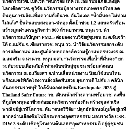
นวัตกรรม
วช. เปิดเวที “ผนึกวิจัย-เทคโนโลยี รับมือภัยแล้งยุค
โลกเดือด“
วช. ชูวิจัย-นวัตกรรมปุ๋ย ทางรอดเกษตรกรไทย ลด
ต้นทุนการผลิต-เพิ่มความยั่งยืน
วช. ดันโมเดล “น้ำมั่นคง ไม่ท่วม
ไม่แล้ง” ปั้นต้นแบบสงขลา–พัทลุง ตั้งเป้าช่วย 1.2 แสนครัวเรือน
สร้างมูลค่าเศรษฐกิจกว่า 900 ล้านบาท
วช. หนุน วว. นำ
นวัตกรรมแก้ปัญหา PM2.5 ต่อยอดงานวิจัยสู่ชุมชน ณ ต.จันจว้า
ใต้ อ.แม่จัน จ.เชียงราย
วช. หนุน วว. นำวิจัยนวัตกรรมยกระดับ
การผลิตกาแฟ และศูนย์ถ่ายทอดองค์ความรู้กาแฟครบวงจร ณ
อ.แม่จริม จ.น่าน
วช. หนุน มศว. “นวัตกรรมเพื่อน้ำที่มั่นคง” ยก
ระดับระบบเตือนภัยน้ำท่วมฉับพลันสู่ชุมชน พร้อมส่งมอบ
นวัตกรรม ณ อ.เวียงสา จ.น่าน
เสื้อหน่วยงาน นิยมใช้แบบไหน
พร้อมแชร์พิกัดโรงงานสั่งผลิต
ฟันสวย สุขภาพดี ไปกับ 5 คลินิก
ทันตกรรมราชบุรี ใกล้ฉัน
ถอดบทเรียน Earthquake 2025 สู่
Thailand Safer Future วช. เดินหน้าสร้างความพร้อม
วช. ลงพื้น
ที่ภูเก็ต หนุนอาชีวะต่อยอดนวัตกรรมท้องถิ่น สร้างมูลค่าเชิง
พาณิชย์สู่เวทีโลก
วช. ดัน “ดนตรีวิจัย” ปลุกอัตลักษณ์ภูเก็ต สู่เวที
สากลผ่านเสียงซิมโฟนี
กระทรวงอุตสาหกรรม มอบรางวัล CSR-
DIW 3 ระดับ เชิดชูโรงงานต้นแบบ“อุตสาหกรรมดี อยู่คู่ชุมชน