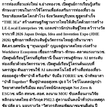
การท่องเที่ยวแห่งใหม่ จ.อ่างทอง
วช. เปิดศูนย์การเรียนรู้เสริม
ทักษะเยาวชนในการใช้โดรนเพื่อส่งเสริมการท่องเที่ยว ณ
วิทยาลัยเทคนิคโคกสำโรง จังหวัดลพบุรี
บพท.ชูสูตรสำเร็จ
“THE 3Ea” สร้างเศรษฐกิจฐานรากไทยให้เติบโตด้วยการสร้าง
LE-Local Enterprises
วช. แถลงข่าวนักประดิษฐ์ไทย คว้ารางวัล
จากเวที 2026 Japan Design, Idea and Invention Expo (JDIE
2026) ชูศักยภาพสิ่งประดิษฐ์นวัตกรรมไทยสู่เวทีนานาชา
ติ
ศ.ดร.ยศชนัน ชู “ทุนมนุษย์” กุญแจสู่อนาคตไทย เร่งสร้าง
Workforce Ecosystem เชื่อมการศึกษา–ทักษะ–ตลาดแรงงาน
วช.
เปิดศูนย์เรียนรู้โดรนที่อุทัยธานี ปั้นเยาวชนสู่ทักษะ AI ยกระดับ
ท่องเที่ยวด้วยนวัตกรรม
วช. เปิดศูนย์เรียนรู้โดรนต้นแบบที่
นครปฐม ดันเยาวชนใช้ AI และเทคโนโลยี สร้างสื่อท่องเที่ยว-
ต่อยอดสู่อาชีพ
“ป่าดี ครีเอชัน” จับมือ FORRU มช. นำทัพอาสา
“ป่าดี Together” ฟื้นฟูป่าดอยสุเทพ-ปุย 8 ไร่ โชว์โมเดลปลูกป่า
วิทยาศาสตร์พรีเมียม ตอบโจทย์นักลงทุนยุค Net Zero &
ESG
วช. ผนึก สทนช.-สอศ. ลงนาม MOU ขับเคลื่อนงานวิจัย
พลิกอนาคตไทย ฝ่าวิกฤต PM2.5 สู่ความมั่นคงน้ำทั่วประเทศ
ศุภ
ชัย ปลัด อว. มอบรางวัล “วิศวกรสังคมพัฒนาชุมชนดีเด่น ปี