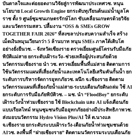
บันดาลใจและต่อยอดงานวิจัยสู่การพัฒนาประเทศ
วช. หนุน
นโยบาย Local Growth Engine ยกระดับทุเรียนต้นแม่น้ำมูลโค
ราช ตั้ง 9 ศูนย์ชุมชนเกษตรรักษ์โลก ขับเคลื่อนเกษตรด้วยวิจัย
และนวัตกรรม
สสว. ปลื้มงาน “OSS & SMEs GROW
TOGETHER FAIR 2026” ที่สงขลาประสบความสำเร็จ สร้าง
เม็ดเงินหมุนเวียนกว่า 5 ล้านบาท หนุน SMEs ภาคใต้เติบโต
อย่างยั่งยืน
วช. – จังหวัดเชียงราย ตรวจเยี่ยมศูนย์โดรนรับมือภัย
พิบัติแม่สาย ยกระดับเฝ้าระวัง–ช่วยเหลือผู้ประสบภัยด้วย
นวัตกรรม
เชียงราย นำ วช. ตรวจเยี่ยมพื้นที่แม่สาย ติดตามการ
ใช้นวัตกรรมแผนที่เสี่ยงภัยน้ำและเทคโนโลยีเสริมคันกั้นน้ำ ยก
ระดับการบริหารจัดการอุทกภัย
วช. ผนึก จ.เชียงราย ติดตาม
นวัตกรรมแผนที่เสี่ยงภัยน้ำแม่สาย-ระบบเตือนภัยดินถล่ม ใช้ AI
ยกระดับการรับมือภัยพิบัติ
วช. – มช. นำ “FloodBoy” ยกระดับ
เฝ้าระวังน้ำท่วมเชียงราย ใช้ Blockchain และ AI แจ้งเตือนภัย
แบบเรียลไทม์ หนุนชุมชนรับมืออุทกภัยอย่างมีประสิทธิภาพ
วช.
ส่งมอบนวัตกรรม Hydro Vision Plus/AI ให้ ต.นางแล
จ.เชียงราย ยกระดับระบบเฝ้าระวัง-เตือนภัยน้ำท่วมชุมชนด้วย
AI
วช. ลงพื้นที่ “ฝายเชียงราย” ติดตามนวัตกรรมระบบเตือนภัย