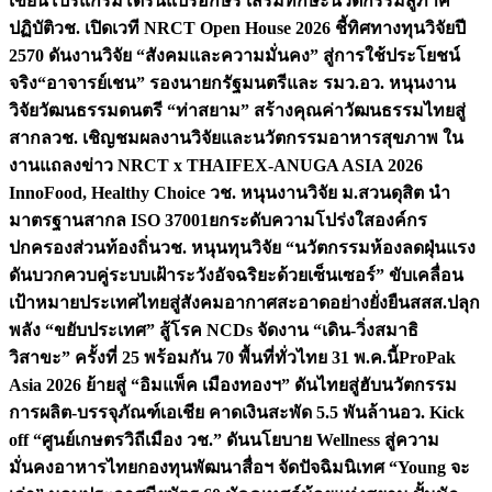
เขียนโปรแกรมโดรนแปรอักษร เสริมทักษะนวัตกรรมสู่ภาค
ปฏิบัติ
วช. เปิดเวที NRCT Open House 2026 ชี้ทิศทางทุนวิจัยปี
2570 ดันงานวิจัย “สังคมและความมั่นคง” สู่การใช้ประโยชน์
จริง
“อาจารย์เชน” รองนายกรัฐมนตรีและ รมว.อว. หนุนงาน
วิจัยวัฒนธรรมดนตรี “ท่าสยาม” สร้างคุณค่าวัฒนธรรมไทยสู่
สากล
วช. เชิญชมผลงานวิจัยและนวัตกรรมอาหารสุขภาพ ใน
งานแถลงข่าว NRCT x THAIFEX-ANUGA ASIA 2026
InnoFood, Healthy Choice
วช. หนุนงานวิจัย ม.สวนดุสิต นำ
มาตรฐานสากล ISO 37001ยกระดับความโปร่งใสองค์กร
ปกครองส่วนท้องถิ่น
วช. หนุนทุนวิจัย “นวัตกรรมห้องลดฝุ่นแรง
ดันบวกควบคู่ระบบเฝ้าระวังอัจฉริยะด้วยเซ็นเซอร์” ขับเคลื่อน
เป้าหมายประเทศไทยสู่สังคมอากาศสะอาดอย่างยั่งยืน
สสส.ปลุก
พลัง “ขยับประเทศ” สู้โรค NCDs จัดงาน “เดิน-วิ่งสมาธิ
วิสาขะ” ครั้งที่ 25 พร้อมกัน 70 พื้นที่ทั่วไทย 31 พ.ค.นี้
ProPak
Asia 2026 ย้ายสู่ “อิมแพ็ค เมืองทองฯ” ดันไทยสู่ฮับนวัตกรรม
การผลิต-บรรจุภัณฑ์เอเชีย คาดเงินสะพัด 5.5 พันล้าน
อว. Kick
off “ศูนย์เกษตรวิถีเมือง วช.” ดันนโยบาย Wellness สู่ความ
มั่นคงอาหารไทย
กองทุนพัฒนาสื่อฯ จัดปัจฉิมนิเทศ “Young จะ