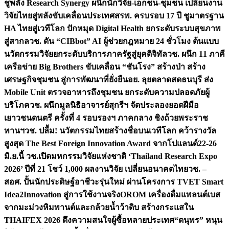
ชูพลัง Research Synergy ผนึกนักวิจัย-เอกชน-ชุมชน เปลี่ยนงาน
วิจัยไทยสู่พลังขับเคลื่อนประเทศ
สรพ. ครบรอบ 17 ปี ชูมาตรฐาน
HA ไทยสู่เวทีโลก ปักหมุด Digital Health ยกระดับระบบสุขภาพ
สู่สากล
วช. ดัน “CIBbot” AI ผู้ช่วยกฎหมาย 24 ชั่วโมง ต้นแบบ
นวัตกรรมวิจัยยกระดับบริการภาครัฐสู่ยุคดิจิทัล
วช. ผนึก 11 ภาคี
เครือข่าย Big Brothers ขับเคลื่อน “ชันโรง” สร้างป่า สร้าง
เศรษฐกิจชุมชน สู่การพัฒนาที่ยั่งยืน
อย. ลุยตลาดสดธนบุรี ส่ง
Mobile Unit ตรวจอาหารถึงชุมชน ยกระดับความปลอดภัยผู้
บริโภค
วช. ผนึกมูลนิธิอาจารย์สุกรีฯ จัดประลองยอดฝีมือ
เยาวชนดนตรี ครั้งที่ 4 รอบรองฯ ภาคกลาง ชิงถ้วยพระราช
ทานฯ
วช. ปลื้ม! นวัตกรรมไทยสร้างชื่อบนเวทีโลก คว้ารางวัล
สูงสุด The Best Foreign Innovation Award จากโปแลนด์
22-26
มิ.ย.นี้ วช.เปิดมหกรรมวิจัยแห่งชาติ ‘Thailand Research Expo
2026’ ปีที่ 21 โชว์ 1,000 ผลงานวิจัย เปลี่ยนอนาคตไทย
วช. –
สอศ. ปั้นนักประดิษฐ์อาชีวะรุ่นใหม่ ผ่านโครงการ TVET Smart
Idea2Innovation สู่การใช้งานจริง
OROM เครื่องดื่มแพลนต์เบส
จากมะม่วงหิมพานต์และกล้วยน้ำว้าดิบ สร้างกระแสใน
THAIFEX 2026 ดึงความสนใจผู้ซื้อหลายประเทศ
“ดนุพร” หนุน