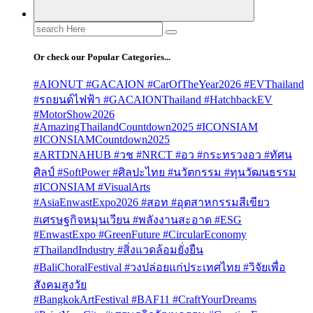
Search
for:
Or check our Popular Categories...
#AIONUT #GACAION #CarOfTheYear2026 #EVThailand
#รถยนต์ไฟฟ้า #GACAIONThailand #HatchbackEV
#MotorShow2026
#AmazingThailandCountdown2025 #ICONSIAM
#ICONSIAMCountdown2025
#ARTDNAHUB #วช #NRCT #อว #กระทรวงอว #ทัศน
ศิลป์ #SoftPower #ศิลปะไทย #นวัตกรรม #ทุนวัฒนธรรม
#ICONSIAM #VisualArts
#AsiaEnwastExpo2026 #สอท #อุตสาหกรรมสีเขียว
#เศรษฐกิจหมุนเวียน #พลังงานสะอาด #ESG
#EnwastExpo #GreenFuture #CircularEconomy
#ThailandIndustry #สิ่งแวดล้อมยั่งยืน
#BaliChoralFestival #วงปล่อยแก่ประเทศไทย #วิจัยเพื่อ
สังคมสูงวัย
#BangkokArtFestival #BAF11 #CraftYourDreams