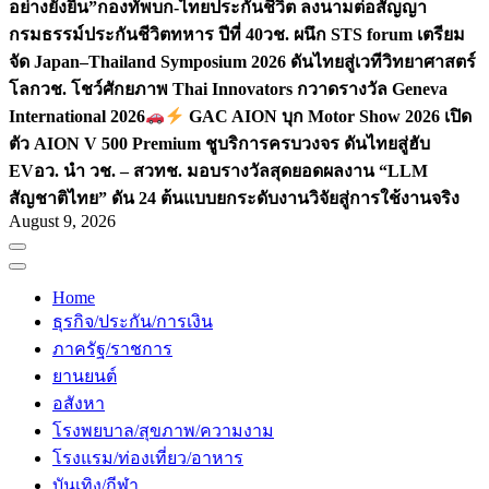
อย่างยั่งยืน”
กองทัพบก-ไทยประกันชีวิต ลงนามต่อสัญญา
กรมธรรม์ประกันชีวิตทหาร ปีที่ 40
วช. ผนึก STS forum เตรียม
จัด Japan–Thailand Symposium 2026 ดันไทยสู่เวทีวิทยาศาสตร์
โลก
วช. โชว์ศักยภาพ Thai Innovators กวาดรางวัล Geneva
International 2026
GAC AION บุก Motor Show 2026 เปิด
ตัว AION V 500 Premium ชูบริการครบวงจร ดันไทยสู่ฮับ
EV
อว. นำ วช. – สวทช. มอบรางวัลสุดยอดผลงาน “LLM
สัญชาติไทย” ดัน 24 ต้นแบบยกระดับงานวิจัยสู่การใช้งานจริง
August 9, 2026
Home
ธุรกิจ/ประกัน/การเงิน
ภาครัฐ/ราชการ
ยานยนต์
อสังหา
โรงพยบาล/สุขภาพ/ความงาม
โรงแรม/ท่องเที่ยว/อาหาร
บันเทิง/กีฬา