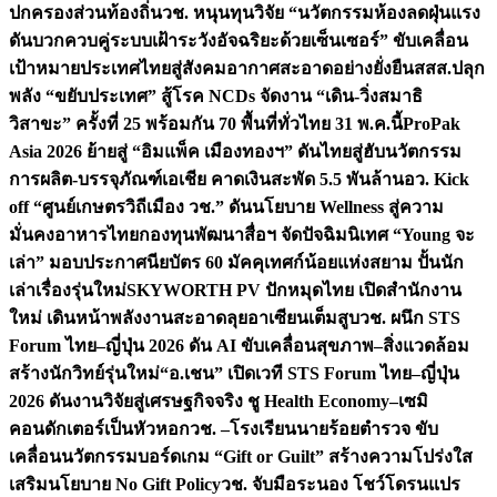
ปกครองส่วนท้องถิ่น
วช. หนุนทุนวิจัย “นวัตกรรมห้องลดฝุ่นแรง
ดันบวกควบคู่ระบบเฝ้าระวังอัจฉริยะด้วยเซ็นเซอร์” ขับเคลื่อน
เป้าหมายประเทศไทยสู่สังคมอากาศสะอาดอย่างยั่งยืน
สสส.ปลุก
พลัง “ขยับประเทศ” สู้โรค NCDs จัดงาน “เดิน-วิ่งสมาธิ
วิสาขะ” ครั้งที่ 25 พร้อมกัน 70 พื้นที่ทั่วไทย 31 พ.ค.นี้
ProPak
Asia 2026 ย้ายสู่ “อิมแพ็ค เมืองทองฯ” ดันไทยสู่ฮับนวัตกรรม
การผลิต-บรรจุภัณฑ์เอเชีย คาดเงินสะพัด 5.5 พันล้าน
อว. Kick
off “ศูนย์เกษตรวิถีเมือง วช.” ดันนโยบาย Wellness สู่ความ
มั่นคงอาหารไทย
กองทุนพัฒนาสื่อฯ จัดปัจฉิมนิเทศ “Young จะ
เล่า” มอบประกาศนียบัตร 60 มัคคุเทศก์น้อยแห่งสยาม ปั้นนัก
เล่าเรื่องรุ่นใหม่
SKYWORTH PV ปักหมุดไทย เปิดสำนักงาน
ใหม่ เดินหน้าพลังงานสะอาดลุยอาเซียนเต็มสูบ
วช. ผนึก STS
Forum ไทย–ญี่ปุ่น 2026 ดัน AI ขับเคลื่อนสุขภาพ–สิ่งแวดล้อม
สร้างนักวิทย์รุ่นใหม่
“อ.เชน” เปิดเวที STS Forum ไทย–ญี่ปุ่น
2026 ดันงานวิจัยสู่เศรษฐกิจจริง ชู Health Economy–เซมิ
คอนดักเตอร์เป็นหัวหอก
วช. –โรงเรียนนายร้อยตำรวจ ขับ
เคลื่อนนวัตกรรมบอร์ดเกม “Gift or Guilt” สร้างความโปร่งใส
เสริมนโยบาย No Gift Policy
วช. จับมือระนอง โชว์โดรนแปร