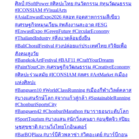
ศิลป์ #SoftPower #ศิลปะไทย #นวัตกรรม #ทุนวัฒนธรรม
#ICONSIAM #VisualArts
#AsiaEnwastExpo2026 #สอท #อุตสาหกรรมสีเขียว
#เศรษฐกิจหมุนเวียน #พลังงานสะอาด #ESG
#EnwastExpo #GreenFuture #CircularEconomy
#ThailandIndustry #สิ่งแวดล้อมยั่งยืน
#BaliChoralFestival #วงปล่อยแก่ประเทศไทย #วิจัยเพื่อ
สังคมสูงวัย
#BangkokArtFestival #BAF11 #CraftYourDreams
#PaintYourCity #เศรษฐกิจวัฒนธรรม #CreativeEconomy
#ศิลปะร่วมสมัย #ICONSIAM #สศร #ArtMarket #เมือง
แห่งศิลปะ
#Bangsaen10 #WorldClassRunning #เมืองกีฬาเวิลด์คลาส
#บางแสนรักษ์โลก #จากแก้วสู่กล้า #SustainableRunning
#ChonburiSportsCity
#Bangsaen42 #ChonburiMarathon #มาราธอนระดับโลก
#SportTourism #บางแสน #นักวิ่งเคนยา #อนุชิตจิว #ปิยะ
นุชสุขชาติ #งานวิ่งไทยโกอินเตอร์
#BarBQPlaza #บาร์บีคิวพลาซ่า #วิตอะเดย์ #บาร์บีกอน