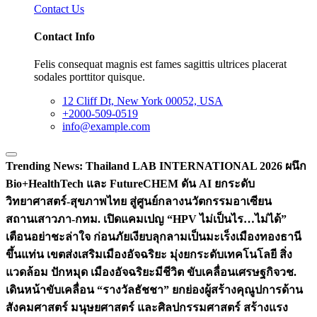
Contact Us
Contact Info
Felis consequat magnis est fames sagittis ultrices placerat
sodales porttitor quisque.
12 Cliff Dt, New York 00052, USA
+2000-509-0519
info@example.com
Trending News:
Thailand LAB INTERNATIONAL 2026 ผนึก
Bio+HealthTech และ FutureCHEM ดัน AI ยกระดับ
วิทยาศาสตร์-สุขภาพไทย สู่ศูนย์กลางนวัตกรรมอาเซียน
สถานเสาวภา-กทม. เปิดแคมเปญ “HPV ไม่เป็นไร…ไม่ได้”
เตือนอย่าชะล่าใจ ก่อนภัยเงียบลุกลามเป็นมะเร็ง
เมืองทองธานี
ขึ้นแท่น เขตส่งเสริมเมืองอัจฉริยะ มุ่งยกระดับเทคโนโลยี สิ่ง
แวดล้อม ปักหมุด เมืองอัจฉริยะมีชีวิต ขับเคลื่อนเศรษฐกิจ
วช.
เดินหน้าขับเคลื่อน “รางวัลธัชชา” ยกย่องผู้สร้างคุณูปการด้าน
สังคมศาสตร์ มนุษยศาสตร์ และศิลปกรรมศาสตร์ สร้างแรง