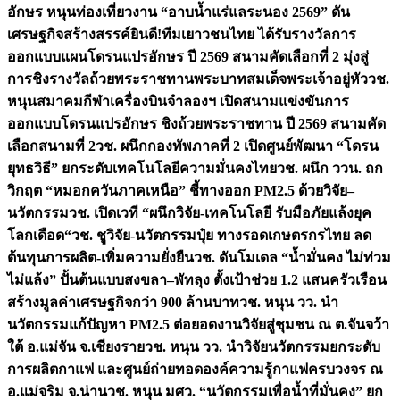
อักษร หนุนท่องเที่ยวงาน “อาบน้ำแร่แลระนอง 2569” ดัน
เศรษฐกิจสร้างสรรค์
ยินดี!ทีมเยาวชนไทย ได้รับรางวัลการ
ออกแบบแผนโดรนแปรอักษร ปี 2569 สนามคัดเลือกที่ 2 มุ่งสู่
การชิงรางวัลถ้วยพระราชทานพระบาทสมเด็จพระเจ้าอยู่หัว
วช.
หนุนสมาคมกีฬาเครื่องบินจำลองฯ เปิดสนามแข่งขันการ
ออกแบบโดรนแปรอักษร ชิงถ้วยพระราชทาน ปี 2569 สนามคัด
เลือกสนามที่ 2
วช. ผนึกกองทัพภาคที่ 2 เปิดศูนย์พัฒนา “โดรน
ยุทธวิธี” ยกระดับเทคโนโลยีความมั่นคงไทย
วช. ผนึก ววน. ถก
วิกฤต “หมอกควันภาคเหนือ” ชี้ทางออก PM2.5 ด้วยวิจัย–
นวัตกรรม
วช. เปิดเวที “ผนึกวิจัย-เทคโนโลยี รับมือภัยแล้งยุค
โลกเดือด“
วช. ชูวิจัย-นวัตกรรมปุ๋ย ทางรอดเกษตรกรไทย ลด
ต้นทุนการผลิต-เพิ่มความยั่งยืน
วช. ดันโมเดล “น้ำมั่นคง ไม่ท่วม
ไม่แล้ง” ปั้นต้นแบบสงขลา–พัทลุง ตั้งเป้าช่วย 1.2 แสนครัวเรือน
สร้างมูลค่าเศรษฐกิจกว่า 900 ล้านบาท
วช. หนุน วว. นำ
นวัตกรรมแก้ปัญหา PM2.5 ต่อยอดงานวิจัยสู่ชุมชน ณ ต.จันจว้า
ใต้ อ.แม่จัน จ.เชียงราย
วช. หนุน วว. นำวิจัยนวัตกรรมยกระดับ
การผลิตกาแฟ และศูนย์ถ่ายทอดองค์ความรู้กาแฟครบวงจร ณ
อ.แม่จริม จ.น่าน
วช. หนุน มศว. “นวัตกรรมเพื่อน้ำที่มั่นคง” ยก