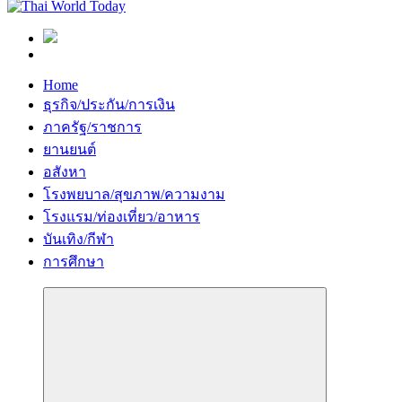
Home
ธุรกิจ/ประกัน/การเงิน
ภาครัฐ/ราชการ
ยานยนต์
อสังหา
โรงพยบาล/สุขภาพ/ความงาม
โรงแรม/ท่องเที่ยว/อาหาร
บันเทิง/กีฬา
การศึกษา