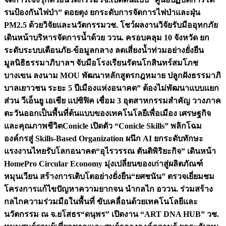
รนป้องกันไฟป่า” ดอยตุง ยกระดับการจัดการไฟป่าและฝุ่น
PM2.5 ด้วยวิจัยและนวัตกรรม
วช. โชว์ผลงานวิจัยรับมืออุทกภัย
เดินหน้าบริหารจัดการน้ำด้วย ววน. ครอบคลุม 10 จังหวัด ยก
ระดับระบบเตือนภัย-ข้อมูลกลาง ลดเสี่ยงน้ำท่วมอย่างยั่งยืน
มูลนิธิธรรมาภิบาลฯ จับมือโรงเรียนรัตนโกสินทร์สมโภช
บางเขน ลงนาม MOU พัฒนาหลักสูตรกฎหมาย ปลูกฝังธรรมาภิ
บาลเยาวชน ระยะ 5 ปี
เมืองแห่งอนาคต” ต้องไม่พัฒนาแบบแยก
ส่วน วีเอ็นยู เอเชีย แปซิฟิค เชื่อม 3 อุตสาหกรรมสำคัญ วางภาค
ตะวันออกเป็นพื้นที่ต้นแบบของเทคโนโลยีเพื่อเมือง เศรษฐกิจ
และคุณภาพชีวิต
Conicle เปิดตัว “Conicle Skills” พลิกโฉม
องค์กรสู่ Skills-Based Organization ผนึก AI ยกระดับทักษะ
แรงงานไทยรับโลกอนาคต
“อุไรวรรณ ตันติพิริยะกิจ” เดินหน้า
HomePro Circular Economy มุ่งเปลี่ยนของเก่าสู่ผลิตภัณฑ์
หมุนเวียน สร้างการเติบโตอย่างยั่งยืน
“ยศชนัน” ตรวจเยี่ยมชม
โครงการแก้ไขปัญหาความยากจน นำกลไก อววน. ร่วมสร้าง
กลไกความร่วมมือในพื้นที่ ขับเคลื่อนด้วยเทคโนโลยีและ
นวัตกรรม ณ จ.ยโสธร
“ดนุพร” เปิดงาน “ART DNA HUB” วช.