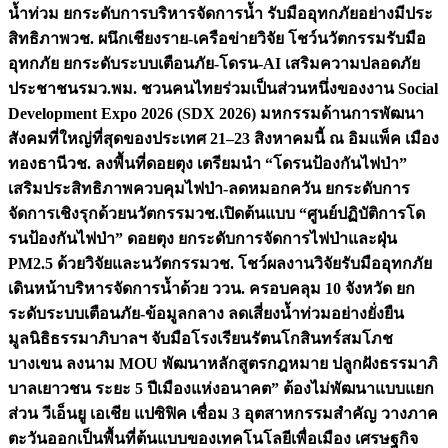
น้ำท่วม ยกระดับการบริหารจัดการน้ำ รับมืออุทกภัยอย่างมีประ
สิทธิภาพ
วช. ผนึกเชียงราย-เครือข่ายวิจัย โชว์นวัตกรรมรับมือ
อุทกภัย ยกระดับระบบเตือนภัย-โดรน-AI เสริมความปลอดภัย
ประชาชน
รมว.พม. ชวนคนไทยร่วมเป็นส่วนหนึ่งของงาน Social
Development Expo 2026 (SDX 2026) มหกรรมด้านการพัฒนา
สังคมที่ใหญ่ที่สุดของประเทศ 21–23 สิงหาคมนี้ ณ อิมแพ็ค เมือง
ทองธานี
วช. ลงพื้นที่ดอยตุง เตรียมนำ “โดรนป้องกันไฟป่า”
เสริมประสิทธิภาพควบคุมไฟป่า-ลดหมอกควัน ยกระดับการ
จัดการเชิงรุกด้วยนวัตกรรม
วช.เปิดต้นแบบ “ศูนย์ปฏิบัติการโด
รนป้องกันไฟป่า” ดอยตุง ยกระดับการจัดการไฟป่าและฝุ่น
PM2.5 ด้วยวิจัยและนวัตกรรม
วช. โชว์ผลงานวิจัยรับมืออุทกภัย
เดินหน้าบริหารจัดการน้ำด้วย ววน. ครอบคลุม 10 จังหวัด ยก
ระดับระบบเตือนภัย-ข้อมูลกลาง ลดเสี่ยงน้ำท่วมอย่างยั่งยืน
มูลนิธิธรรมาภิบาลฯ จับมือโรงเรียนรัตนโกสินทร์สมโภช
บางเขน ลงนาม MOU พัฒนาหลักสูตรกฎหมาย ปลูกฝังธรรมาภิ
บาลเยาวชน ระยะ 5 ปี
เมืองแห่งอนาคต” ต้องไม่พัฒนาแบบแยก
ส่วน วีเอ็นยู เอเชีย แปซิฟิค เชื่อม 3 อุตสาหกรรมสำคัญ วางภาค
ตะวันออกเป็นพื้นที่ต้นแบบของเทคโนโลยีเพื่อเมือง เศรษฐกิจ