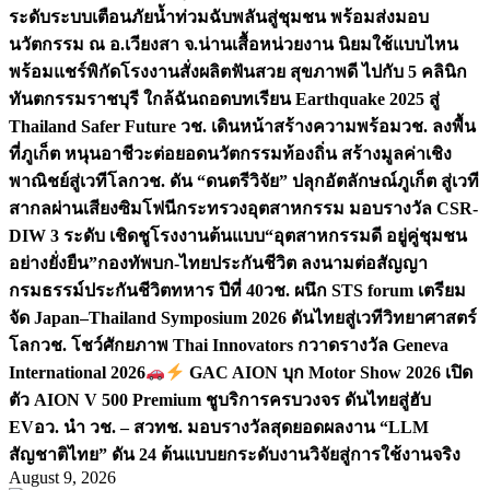
ระดับระบบเตือนภัยน้ำท่วมฉับพลันสู่ชุมชน พร้อมส่งมอบ
นวัตกรรม ณ อ.เวียงสา จ.น่าน
เสื้อหน่วยงาน นิยมใช้แบบไหน
พร้อมแชร์พิกัดโรงงานสั่งผลิต
ฟันสวย สุขภาพดี ไปกับ 5 คลินิก
ทันตกรรมราชบุรี ใกล้ฉัน
ถอดบทเรียน Earthquake 2025 สู่
Thailand Safer Future วช. เดินหน้าสร้างความพร้อม
วช. ลงพื้น
ที่ภูเก็ต หนุนอาชีวะต่อยอดนวัตกรรมท้องถิ่น สร้างมูลค่าเชิง
พาณิชย์สู่เวทีโลก
วช. ดัน “ดนตรีวิจัย” ปลุกอัตลักษณ์ภูเก็ต สู่เวที
สากลผ่านเสียงซิมโฟนี
กระทรวงอุตสาหกรรม มอบรางวัล CSR-
DIW 3 ระดับ เชิดชูโรงงานต้นแบบ“อุตสาหกรรมดี อยู่คู่ชุมชน
อย่างยั่งยืน”
กองทัพบก-ไทยประกันชีวิต ลงนามต่อสัญญา
กรมธรรม์ประกันชีวิตทหาร ปีที่ 40
วช. ผนึก STS forum เตรียม
จัด Japan–Thailand Symposium 2026 ดันไทยสู่เวทีวิทยาศาสตร์
โลก
วช. โชว์ศักยภาพ Thai Innovators กวาดรางวัล Geneva
International 2026
GAC AION บุก Motor Show 2026 เปิด
ตัว AION V 500 Premium ชูบริการครบวงจร ดันไทยสู่ฮับ
EV
อว. นำ วช. – สวทช. มอบรางวัลสุดยอดผลงาน “LLM
สัญชาติไทย” ดัน 24 ต้นแบบยกระดับงานวิจัยสู่การใช้งานจริง
August 9, 2026