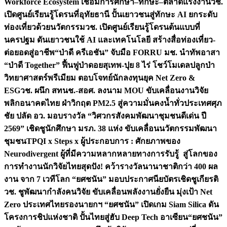
Workforce Ecosystem เชื่อมการศึกษา–ทักษะ–ตลาดแรงงาน
วช.
เปิดศูนย์เรียนรู้โดรนที่อุทัยธานี ปั้นเยาวชนสู่ทักษะ AI ยกระดับ
ท่องเที่ยวด้วยนวัตกรรม
วช. เปิดศูนย์เรียนรู้โดรนต้นแบบที่
นครปฐม ดันเยาวชนใช้ AI และเทคโนโลยี สร้างสื่อท่องเที่ยว-
ต่อยอดสู่อาชีพ
“ป่าดี ครีเอชัน” จับมือ FORRU มช. นำทัพอาสา
“ป่าดี Together” ฟื้นฟูป่าดอยสุเทพ-ปุย 8 ไร่ โชว์โมเดลปลูกป่า
วิทยาศาสตร์พรีเมียม ตอบโจทย์นักลงทุนยุค Net Zero &
ESG
วช. ผนึก สทนช.-สอศ. ลงนาม MOU ขับเคลื่อนงานวิจัย
พลิกอนาคตไทย ฝ่าวิกฤต PM2.5 สู่ความมั่นคงน้ำทั่วประเทศ
ศุภ
ชัย ปลัด อว. มอบรางวัล “วิศวกรสังคมพัฒนาชุมชนดีเด่น ปี
2569” เชิดชูนักศึกษา มรภ. 38 แห่ง ขับเคลื่อนนวัตกรรมพัฒนา
ชุมชน
TPQI x Steps x ผู้ประกอบการ : ศักยภาพของ
Neurodivergent ผู้ที่มีความหลากหลายทางการรับรู้ สู่โลกของ
การทำงาน
นักวิจัยไทยสุดปัง! คว้ารางวัลนานาชาติกว่า 400 ผล
งาน จาก 7 เวทีโลก “ยศชนัน” มอบประกาศนียบัตรเชิดชูเกียรติ
วช. ชูพัฒนากำลังคนวิจัย ขับเคลื่อนพลังงานยั่งยืน มุ่งเป้า Net
Zero ประเทศไทย
รองนายกฯ “ยศชนัน” เปิดเกม Siam Silica ดัน
โครงการชิปแห่งชาติ ปั้นไทยสู่ฮับ Deep Tech อาเซียน
“ยศชนัน”