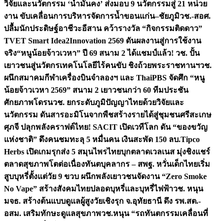
วิจัยและนวัตกรรม ‘น้ำมั่นคง’ ส่งมอบ 9 นวัตกรรมสู่ 21 หน่วย
งาน ขับเคลื่อนการบริหารจัดการน้ำขอนแก่น–ชัยภูมิ
วช.-สอศ.
ปลื้มนักประดิษฐ์อาชีวะอีสาน คว้ารางวัล “กิจกรรมติดดาว”
TVET Smart Idea2Innovation 2569 ดันผลงานสู่การใช้งาน
จริง
“หนูน้อยจ้าวเวหา” ปี 69 สนาม 2 ได้แชมป์แล้ว! วช. ปั้น
เยาวชนสู่นวัตกรเทคโนโลยีไร้คนขับ ชิงถ้วยพระราชทานฯ
วช.
ผนึกสมาคมกีฬาเครื่องบินจำลองฯ และ ThaiPBS จัดศึก “หนู
น้อยจ้าวเวหา 2569” สนาม 2 เยาวชนกว่า 60 ทีมประชัน
ศักยภาพโดรน
วช. ยกระดับภูมิปัญญาไทยด้วยวิจัยและ
นวัตกรรม ดันสารอะมิโนจากพืชสร้างรายได้สู่ชุมชนศรีสะเกษ
ศุภจี ปลุกพลังคราฟต์ไทย! SACIT เปิดเวทีโลก ดัน “ของขวัญ
แห่งชาติ” ดึงคนชมทะลุ 5 หมื่นคน เงินสะพัด 150 ลบ.
Tipco
Herbs เปิดเกมรุกส่ง 5 สมุนไพรไทยบุกตลาดเวลเนส มุ่งชิงแชร์
ตลาดสุขภาพโตต่อเนื่อง
ทันตบุคลากร – สพฐ. หวั่นเด็กไทยเริ่ม
สูบบุหรี่ตั้งแต่วัย 9 ขวบ ผนึกพลังเยาวชนจัดงาน “Zero Smoke
No Vape” สร้างสังคมไทยปลอดบุหรี่และบุหรี่ไฟฟ้า
วช. หนุน
มจธ. สร้างต้นแบบดูแลผู้สูงวัยเชิงรุก จ.อุทัยธานี ดึง รพ.สต.-
อสม. เสริมทักษะดูแลสุขภาพ
วช.หนุน “รถทันตกรรมเคลื่อนที่