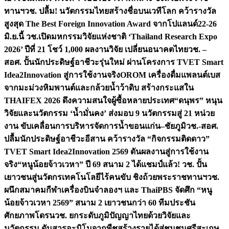
ทานฯ
วช. ปลื้ม! นวัตกรรมไทยสร้างชื่อบนเวทีโลก คว้ารางวัล
สูงสุด The Best Foreign Innovation Award จากโปแลนด์
22-26
มิ.ย.นี้ วช.เปิดมหกรรมวิจัยแห่งชาติ ‘Thailand Research Expo
2026’ ปีที่ 21 โชว์ 1,000 ผลงานวิจัย เปลี่ยนอนาคตไทย
วช. –
สอศ. ปั้นนักประดิษฐ์อาชีวะรุ่นใหม่ ผ่านโครงการ TVET Smart
Idea2Innovation สู่การใช้งานจริง
OROM เครื่องดื่มแพลนต์เบส
จากมะม่วงหิมพานต์และกล้วยน้ำว้าดิบ สร้างกระแสใน
THAIFEX 2026 ดึงความสนใจผู้ซื้อหลายประเทศ
“ดนุพร” หนุน
วิจัยและนวัตกรรม ‘น้ำมั่นคง’ ส่งมอบ 9 นวัตกรรมสู่ 21 หน่วย
งาน ขับเคลื่อนการบริหารจัดการน้ำขอนแก่น–ชัยภูมิ
วช.-สอศ.
ปลื้มนักประดิษฐ์อาชีวะอีสาน คว้ารางวัล “กิจกรรมติดดาว”
TVET Smart Idea2Innovation 2569 ดันผลงานสู่การใช้งาน
จริง
“หนูน้อยจ้าวเวหา” ปี 69 สนาม 2 ได้แชมป์แล้ว! วช. ปั้น
เยาวชนสู่นวัตกรเทคโนโลยีไร้คนขับ ชิงถ้วยพระราชทานฯ
วช.
ผนึกสมาคมกีฬาเครื่องบินจำลองฯ และ ThaiPBS จัดศึก “หนู
น้อยจ้าวเวหา 2569” สนาม 2 เยาวชนกว่า 60 ทีมประชัน
ศักยภาพโดรน
วช. ยกระดับภูมิปัญญาไทยด้วยวิจัยและ
นวัตกรรม ดันสารอะมิโนจากพืชสร้างรายได้สู่ชุมชนศรีสะเกษ