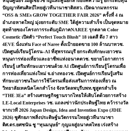
หนุนศูนย์รวมผู้เชี่ยวชาญและศูนย์กลางองค์ความรู้ ยกระดับทุน
ปัญญาทัศนศิลป์ไทยสู่เวทีนานาชาติ
สสว. เปิดฉากมหกรรม
“OSS & SMEs GROW TOGETHER FAIR 2026” ครั้งที่ 4 ณ
อำเภอหาดใหญ่ มุ่งยกระดับ SME ใต้สู่ความสำเร็จ เป็นจุดหมาย
สุดท้ายของโครงการระดับภูมิภาค
NAREE รุกตลาด Color
Cosmetic เปิดตัว “Perfect Touch Blush” 18 เฉดสี ดึง 7 สาว
4EVE นั่งแท่น Face of Naree ตั้งเป้ายอดขาย 100 ล้านบาท
วช.
เปิดศูนย์เรียนรู้โดรน–AI ที่สุพรรณบุรี ยกระดับทักษะเยาวชน
หนุนการท่องเที่ยวและอาชีพแห่งอนาคต
วช. ขยายโอกาสการ
เรียนรู้ เสริมทักษะเยาวชนด้วย AI เปิดศูนย์การเรียนรู้โดรนเพื่อ
การท่องเที่ยวแห่งใหม่ จ.อ่างทอง
วช. เปิดศูนย์การเรียนรู้เสริม
ทักษะเยาวชนในการใช้โดรนเพื่อส่งเสริมการท่องเที่ยว ณ
วิทยาลัยเทคนิคโคกสำโรง จังหวัดลพบุรี
บพท.ชูสูตรสำเร็จ
“THE 3Ea” สร้างเศรษฐกิจฐานรากไทยให้เติบโตด้วยการสร้าง
LE-Local Enterprises
วช. แถลงข่าวนักประดิษฐ์ไทย คว้ารางวัล
จากเวที 2026 Japan Design, Idea and Invention Expo (JDIE
2026) ชูศักยภาพสิ่งประดิษฐ์นวัตกรรมไทยสู่เวทีนานาชา
ติ
ศ.ดร.ยศชนัน ชู “ทุนมนุษย์” กุญแจสู่อนาคตไทย เร่งสร้าง