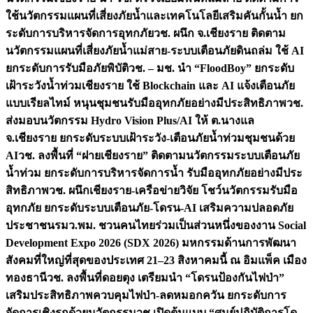
ใช้นวัตกรรมแผนที่เสี่ยงภัยน้ำและเทคโนโลยีเสริมคันกั้นน้ำ ยก
ระดับการบริหารจัดการอุทกภัย
วช. ผนึก จ.เชียงราย ติดตาม
นวัตกรรมแผนที่เสี่ยงภัยน้ำแม่สาย-ระบบเตือนภัยดินถล่ม ใช้ AI
ยกระดับการรับมือภัยพิบัติ
วช. – มช. นำ “FloodBoy” ยกระดับ
เฝ้าระวังน้ำท่วมเชียงราย ใช้ Blockchain และ AI แจ้งเตือนภัย
แบบเรียลไทม์ หนุนชุมชนรับมืออุทกภัยอย่างมีประสิทธิภาพ
วช.
ส่งมอบนวัตกรรม Hydro Vision Plus/AI ให้ ต.นางแล
จ.เชียงราย ยกระดับระบบเฝ้าระวัง-เตือนภัยน้ำท่วมชุมชนด้วย
AI
วช. ลงพื้นที่ “ฝายเชียงราย” ติดตามนวัตกรรมระบบเตือนภัย
น้ำท่วม ยกระดับการบริหารจัดการน้ำ รับมืออุทกภัยอย่างมีประ
สิทธิภาพ
วช. ผนึกเชียงราย-เครือข่ายวิจัย โชว์นวัตกรรมรับมือ
อุทกภัย ยกระดับระบบเตือนภัย-โดรน-AI เสริมความปลอดภัย
ประชาชน
รมว.พม. ชวนคนไทยร่วมเป็นส่วนหนึ่งของงาน Social
Development Expo 2026 (SDX 2026) มหกรรมด้านการพัฒนา
สังคมที่ใหญ่ที่สุดของประเทศ 21–23 สิงหาคมนี้ ณ อิมแพ็ค เมือง
ทองธานี
วช. ลงพื้นที่ดอยตุง เตรียมนำ “โดรนป้องกันไฟป่า”
เสริมประสิทธิภาพควบคุมไฟป่า-ลดหมอกควัน ยกระดับการ
จัดการเชิงรุกด้วยนวัตกรรม
วช.เปิดต้นแบบ “ศูนย์ปฏิบัติการโด