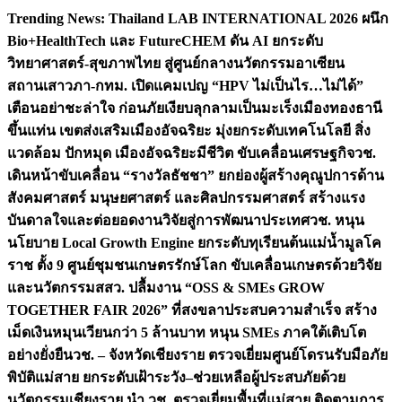
Skip
Trending News:
Thailand LAB INTERNATIONAL 2026 ผนึก
to
Bio+HealthTech และ FutureCHEM ดัน AI ยกระดับ
content
วิทยาศาสตร์-สุขภาพไทย สู่ศูนย์กลางนวัตกรรมอาเซียน
สถานเสาวภา-กทม. เปิดแคมเปญ “HPV ไม่เป็นไร…ไม่ได้”
เตือนอย่าชะล่าใจ ก่อนภัยเงียบลุกลามเป็นมะเร็ง
เมืองทองธานี
ขึ้นแท่น เขตส่งเสริมเมืองอัจฉริยะ มุ่งยกระดับเทคโนโลยี สิ่ง
แวดล้อม ปักหมุด เมืองอัจฉริยะมีชีวิต ขับเคลื่อนเศรษฐกิจ
วช.
เดินหน้าขับเคลื่อน “รางวัลธัชชา” ยกย่องผู้สร้างคุณูปการด้าน
สังคมศาสตร์ มนุษยศาสตร์ และศิลปกรรมศาสตร์ สร้างแรง
บันดาลใจและต่อยอดงานวิจัยสู่การพัฒนาประเทศ
วช. หนุน
นโยบาย Local Growth Engine ยกระดับทุเรียนต้นแม่น้ำมูลโค
ราช ตั้ง 9 ศูนย์ชุมชนเกษตรรักษ์โลก ขับเคลื่อนเกษตรด้วยวิจัย
และนวัตกรรม
สสว. ปลื้มงาน “OSS & SMEs GROW
TOGETHER FAIR 2026” ที่สงขลาประสบความสำเร็จ สร้าง
เม็ดเงินหมุนเวียนกว่า 5 ล้านบาท หนุน SMEs ภาคใต้เติบโต
อย่างยั่งยืน
วช. – จังหวัดเชียงราย ตรวจเยี่ยมศูนย์โดรนรับมือภัย
พิบัติแม่สาย ยกระดับเฝ้าระวัง–ช่วยเหลือผู้ประสบภัยด้วย
นวัตกรรม
เชียงราย นำ วช. ตรวจเยี่ยมพื้นที่แม่สาย ติดตามการ