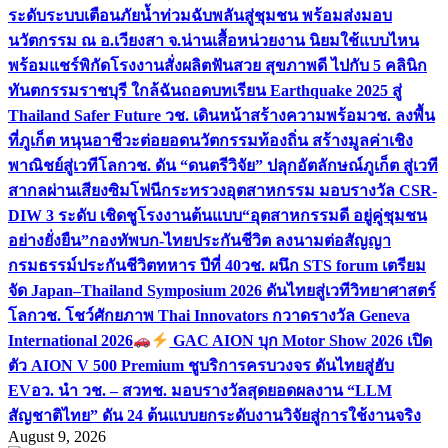
ระดับระบบเตือนภัยน้ำท่วมฉับพลันสู่ชุมชน พร้อมส่งมอบ
นวัตกรรม ณ อ.เวียงสา จ.น่าน
เสื้อหน่วยงาน นิยมใช้แบบไหน
พร้อมแชร์พิกัดโรงงานสั่งผลิต
ฟันสวย สุขภาพดี ไปกับ 5 คลินิก
ทันตกรรมราชบุรี ใกล้ฉัน
ถอดบทเรียน Earthquake 2025 สู่
Thailand Safer Future วช. เดินหน้าสร้างความพร้อม
วช. ลงพื้น
ที่ภูเก็ต หนุนอาชีวะต่อยอดนวัตกรรมท้องถิ่น สร้างมูลค่าเชิง
พาณิชย์สู่เวทีโลก
วช. ดัน “ดนตรีวิจัย” ปลุกอัตลักษณ์ภูเก็ต สู่เวที
สากลผ่านเสียงซิมโฟนี
กระทรวงอุตสาหกรรม มอบรางวัล CSR-
DIW 3 ระดับ เชิดชูโรงงานต้นแบบ“อุตสาหกรรมดี อยู่คู่ชุมชน
อย่างยั่งยืน”
กองทัพบก-ไทยประกันชีวิต ลงนามต่อสัญญา
กรมธรรม์ประกันชีวิตทหาร ปีที่ 40
วช. ผนึก STS forum เตรียม
จัด Japan–Thailand Symposium 2026 ดันไทยสู่เวทีวิทยาศาสตร์
โลก
วช. โชว์ศักยภาพ Thai Innovators กวาดรางวัล Geneva
International 2026
GAC AION บุก Motor Show 2026 เปิด
ตัว AION V 500 Premium ชูบริการครบวงจร ดันไทยสู่ฮับ
EV
อว. นำ วช. – สวทช. มอบรางวัลสุดยอดผลงาน “LLM
สัญชาติไทย” ดัน 24 ต้นแบบยกระดับงานวิจัยสู่การใช้งานจริง
August 9, 2026