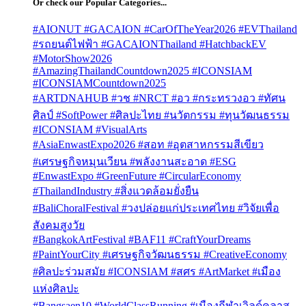
Or check our Popular Categories...
#AIONUT #GACAION #CarOfTheYear2026 #EVThailand
#รถยนต์ไฟฟ้า #GACAIONThailand #HatchbackEV
#MotorShow2026
#AmazingThailandCountdown2025 #ICONSIAM
#ICONSIAMCountdown2025
#ARTDNAHUB #วช #NRCT #อว #กระทรวงอว #ทัศน
ศิลป์ #SoftPower #ศิลปะไทย #นวัตกรรม #ทุนวัฒนธรรม
#ICONSIAM #VisualArts
#AsiaEnwastExpo2026 #สอท #อุตสาหกรรมสีเขียว
#เศรษฐกิจหมุนเวียน #พลังงานสะอาด #ESG
#EnwastExpo #GreenFuture #CircularEconomy
#ThailandIndustry #สิ่งแวดล้อมยั่งยืน
#BaliChoralFestival #วงปล่อยแก่ประเทศไทย #วิจัยเพื่อ
สังคมสูงวัย
#BangkokArtFestival #BAF11 #CraftYourDreams
#PaintYourCity #เศรษฐกิจวัฒนธรรม #CreativeEconomy
#ศิลปะร่วมสมัย #ICONSIAM #สศร #ArtMarket #เมือง
แห่งศิลปะ
#Bangsaen10 #WorldClassRunning #เมืองกีฬาเวิลด์คลาส