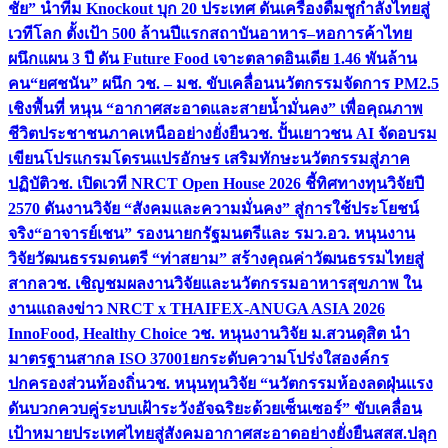
ชัย” นำทีม Knockout บุก 20 ประเทศ ดันเครื่องดื่มชูกำลังไทยสู่
เวทีโลก ตั้งเป้า 500 ล้านปีแรก
สถาบันอาหาร–หอการค้าไทย
ผนึกแผน 3 ปี ดัน Future Food เจาะตลาดอินเดีย 1.46 พันล้าน
คน
“ยศชนัน” ผนึก วช. – มช. ขับเคลื่อนนวัตกรรมจัดการ PM2.5
เชิงพื้นที่ หนุน “อากาศสะอาดและสายน้ำมั่นคง” เพื่อคุณภาพ
ชีวิตประชาชนภาคเหนืออย่างยั่งยืน
วช. ปั้นเยาวชน AI จัดอบรม
เขียนโปรแกรมโดรนแปรอักษร เสริมทักษะนวัตกรรมสู่ภาค
ปฏิบัติ
วช. เปิดเวที NRCT Open House 2026 ชี้ทิศทางทุนวิจัยปี
2570 ดันงานวิจัย “สังคมและความมั่นคง” สู่การใช้ประโยชน์
จริง
“อาจารย์เชน” รองนายกรัฐมนตรีและ รมว.อว. หนุนงาน
วิจัยวัฒนธรรมดนตรี “ท่าสยาม” สร้างคุณค่าวัฒนธรรมไทยสู่
สากล
วช. เชิญชมผลงานวิจัยและนวัตกรรมอาหารสุขภาพ ใน
งานแถลงข่าว NRCT x THAIFEX-ANUGA ASIA 2026
InnoFood, Healthy Choice
วช. หนุนงานวิจัย ม.สวนดุสิต นำ
มาตรฐานสากล ISO 37001ยกระดับความโปร่งใสองค์กร
ปกครองส่วนท้องถิ่น
วช. หนุนทุนวิจัย “นวัตกรรมห้องลดฝุ่นแรง
ดันบวกควบคู่ระบบเฝ้าระวังอัจฉริยะด้วยเซ็นเซอร์” ขับเคลื่อน
เป้าหมายประเทศไทยสู่สังคมอากาศสะอาดอย่างยั่งยืน
สสส.ปลุก