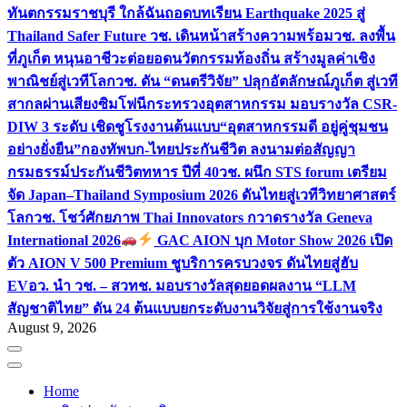
ทันตกรรมราชบุรี ใกล้ฉัน
ถอดบทเรียน Earthquake 2025 สู่
Thailand Safer Future วช. เดินหน้าสร้างความพร้อม
วช. ลงพื้น
ที่ภูเก็ต หนุนอาชีวะต่อยอดนวัตกรรมท้องถิ่น สร้างมูลค่าเชิง
พาณิชย์สู่เวทีโลก
วช. ดัน “ดนตรีวิจัย” ปลุกอัตลักษณ์ภูเก็ต สู่เวที
สากลผ่านเสียงซิมโฟนี
กระทรวงอุตสาหกรรม มอบรางวัล CSR-
DIW 3 ระดับ เชิดชูโรงงานต้นแบบ“อุตสาหกรรมดี อยู่คู่ชุมชน
อย่างยั่งยืน”
กองทัพบก-ไทยประกันชีวิต ลงนามต่อสัญญา
กรมธรรม์ประกันชีวิตทหาร ปีที่ 40
วช. ผนึก STS forum เตรียม
จัด Japan–Thailand Symposium 2026 ดันไทยสู่เวทีวิทยาศาสตร์
โลก
วช. โชว์ศักยภาพ Thai Innovators กวาดรางวัล Geneva
International 2026
GAC AION บุก Motor Show 2026 เปิด
ตัว AION V 500 Premium ชูบริการครบวงจร ดันไทยสู่ฮับ
EV
อว. นำ วช. – สวทช. มอบรางวัลสุดยอดผลงาน “LLM
สัญชาติไทย” ดัน 24 ต้นแบบยกระดับงานวิจัยสู่การใช้งานจริง
August 9, 2026
Home