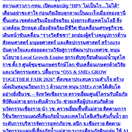
สถานเสาวภา-กทม. เปิดแคมเปญ “HPV ไม่เป็นไร…ไม่ได้”
เตือนอย่าชะล่าใจ ก่อนภัยเงียบลุกลามเป็นมะเร็ง
เมืองทองธานี
ขึ้นแท่น เขตส่งเสริมเมืองอัจฉริยะ มุ่งยกระดับเทคโนโลยี สิ่ง
แวดล้อม ปักหมุด เมืองอัจฉริยะมีชีวิต ขับเคลื่อนเศรษฐกิจ
วช.
เดินหน้าขับเคลื่อน “รางวัลธัชชา” ยกย่องผู้สร้างคุณูปการด้าน
สังคมศาสตร์ มนุษยศาสตร์ และศิลปกรรมศาสตร์ สร้างแรง
บันดาลใจและต่อยอดงานวิจัยสู่การพัฒนาประเทศ
วช. หนุน
นโยบาย Local Growth Engine ยกระดับทุเรียนต้นแม่น้ำมูลโค
ราช ตั้ง 9 ศูนย์ชุมชนเกษตรรักษ์โลก ขับเคลื่อนเกษตรด้วยวิจัย
และนวัตกรรม
สสว. ปลื้มงาน “OSS & SMEs GROW
TOGETHER FAIR 2026” ที่สงขลาประสบความสำเร็จ สร้าง
เม็ดเงินหมุนเวียนกว่า 5 ล้านบาท หนุน SMEs ภาคใต้เติบโต
อย่างยั่งยืน
วช. – จังหวัดเชียงราย ตรวจเยี่ยมศูนย์โดรนรับมือภัย
พิบัติแม่สาย ยกระดับเฝ้าระวัง–ช่วยเหลือผู้ประสบภัยด้วย
นวัตกรรม
เชียงราย นำ วช. ตรวจเยี่ยมพื้นที่แม่สาย ติดตามการ
ใช้นวัตกรรมแผนที่เสี่ยงภัยน้ำและเทคโนโลยีเสริมคันกั้นน้ำ ยก
ระดับการบริหารจัดการอุทกภัย
วช. ผนึก จ.เชียงราย ติดตาม
นวัตกรรมแผนที่เสี่ยงภัยน้ำแม่สาย-ระบบเตือนภัยดินถล่ม ใช้ AI