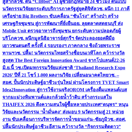
สู่สากล
วช. ดัน “CIBbot” AI ผู้ช่วยกฎหมาย 24 ชั่วโมง ต้นแบบ
นวัตกรรมวิจัยยกระดับบริการภาครัฐสู่ยุคดิจิทัล
วช. ผนึก 11 ภาคี
เครือข่าย Big Brothers ขับเคลื่อน “ชันโรง” สร้างป่า สร้าง
เศรษฐกิจชุมชน สู่การพัฒนาที่ยั่งยืน
อย. ลุยตลาดสดธนบุรี ส่ง
Mobile Unit ตรวจอาหารถึงชุมชน ยกระดับความปลอดภัยผู้
บริโภค
วช. ผนึกมูลนิธิอาจารย์สุกรีฯ จัดประลองยอดฝีมือ
เยาวชนดนตรี ครั้งที่ 4 รอบรองฯ ภาคกลาง ชิงถ้วยพระราช
ทานฯ
วช. ปลื้ม! นวัตกรรมไทยสร้างชื่อบนเวทีโลก คว้ารางวัล
สูงสุด The Best Foreign Innovation Award จากโปแลนด์
22-26
มิ.ย.นี้ วช.เปิดมหกรรมวิจัยแห่งชาติ ‘Thailand Research Expo
2026’ ปีที่ 21 โชว์ 1,000 ผลงานวิจัย เปลี่ยนอนาคตไทย
วช. –
สอศ. ปั้นนักประดิษฐ์อาชีวะรุ่นใหม่ ผ่านโครงการ TVET Smart
Idea2Innovation สู่การใช้งานจริง
OROM เครื่องดื่มแพลนต์เบส
จากมะม่วงหิมพานต์และกล้วยน้ำว้าดิบ สร้างกระแสใน
THAIFEX 2026 ดึงความสนใจผู้ซื้อหลายประเทศ
“ดนุพร” หนุน
วิจัยและนวัตกรรม ‘น้ำมั่นคง’ ส่งมอบ 9 นวัตกรรมสู่ 21 หน่วย
งาน ขับเคลื่อนการบริหารจัดการน้ำขอนแก่น–ชัยภูมิ
วช.-สอศ.
ปลื้มนักประดิษฐ์อาชีวะอีสาน คว้ารางวัล “กิจกรรมติดดาว”