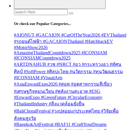
Search
for:
Or check our Popular Categories...
#AIONUT #GACAION #CarOfTheYear2026 #EVThailand
#รถยนต์ไฟฟ้า #GACAIONThailand #HatchbackEV
#MotorShow2026
#AmazingThailandCountdown2025 #ICONSIAM
#ICONSIAMCountdown2025
#ARTDNAHUB #วช #NRCT #อว #กระทรวงอว #ทัศน
ศิลป์ #SoftPower #ศิลปะไทย #นวัตกรรม #ทุนวัฒนธรรม
#ICONSIAM #VisualArts
#AsiaEnwastExpo2026 #สอท #อุตสาหกรรมสีเขียว
#เศรษฐกิจหมุนเวียน #พลังงานสะอาด #ESG
#EnwastExpo #GreenFuture #CircularEconomy
#ThailandIndustry #สิ่งแวดล้อมยั่งยืน
#BaliChoralFestival #วงปล่อยแก่ประเทศไทย #วิจัยเพื่อ
สังคมสูงวัย
#BangkokArtFestival #BAF11 #CraftYourDreams