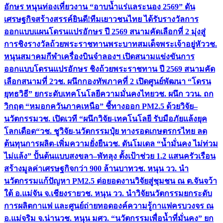
อักษร หนุนท่องเที่ยวงาน “อาบน้ำแร่แลระนอง 2569” ดัน
เศรษฐกิจสร้างสรรค์
ยินดี!ทีมเยาวชนไทย ได้รับรางวัลการ
ออกแบบแผนโดรนแปรอักษร ปี 2569 สนามคัดเลือกที่ 2 มุ่งสู่
การชิงรางวัลถ้วยพระราชทานพระบาทสมเด็จพระเจ้าอยู่หัว
วช.
หนุนสมาคมกีฬาเครื่องบินจำลองฯ เปิดสนามแข่งขันการ
ออกแบบโดรนแปรอักษร ชิงถ้วยพระราชทาน ปี 2569 สนามคัด
เลือกสนามที่ 2
วช. ผนึกกองทัพภาคที่ 2 เปิดศูนย์พัฒนา “โดรน
ยุทธวิธี” ยกระดับเทคโนโลยีความมั่นคงไทย
วช. ผนึก ววน. ถก
วิกฤต “หมอกควันภาคเหนือ” ชี้ทางออก PM2.5 ด้วยวิจัย–
นวัตกรรม
วช. เปิดเวที “ผนึกวิจัย-เทคโนโลยี รับมือภัยแล้งยุค
โลกเดือด“
วช. ชูวิจัย-นวัตกรรมปุ๋ย ทางรอดเกษตรกรไทย ลด
ต้นทุนการผลิต-เพิ่มความยั่งยืน
วช. ดันโมเดล “น้ำมั่นคง ไม่ท่วม
ไม่แล้ง” ปั้นต้นแบบสงขลา–พัทลุง ตั้งเป้าช่วย 1.2 แสนครัวเรือน
สร้างมูลค่าเศรษฐกิจกว่า 900 ล้านบาท
วช. หนุน วว. นำ
นวัตกรรมแก้ปัญหา PM2.5 ต่อยอดงานวิจัยสู่ชุมชน ณ ต.จันจว้า
ใต้ อ.แม่จัน จ.เชียงราย
วช. หนุน วว. นำวิจัยนวัตกรรมยกระดับ
การผลิตกาแฟ และศูนย์ถ่ายทอดองค์ความรู้กาแฟครบวงจร ณ
อ.แม่จริม จ.น่าน
วช. หนุน มศว. “นวัตกรรมเพื่อน้ำที่มั่นคง” ยก