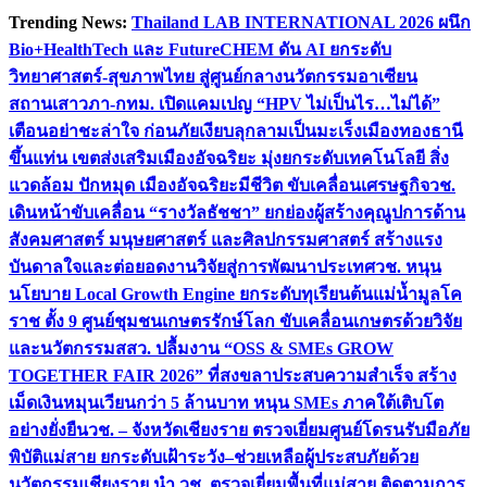
Skip
Trending News:
Thailand LAB INTERNATIONAL 2026 ผนึก
to
Bio+HealthTech และ FutureCHEM ดัน AI ยกระดับ
content
วิทยาศาสตร์-สุขภาพไทย สู่ศูนย์กลางนวัตกรรมอาเซียน
สถานเสาวภา-กทม. เปิดแคมเปญ “HPV ไม่เป็นไร…ไม่ได้”
เตือนอย่าชะล่าใจ ก่อนภัยเงียบลุกลามเป็นมะเร็ง
เมืองทองธานี
ขึ้นแท่น เขตส่งเสริมเมืองอัจฉริยะ มุ่งยกระดับเทคโนโลยี สิ่ง
แวดล้อม ปักหมุด เมืองอัจฉริยะมีชีวิต ขับเคลื่อนเศรษฐกิจ
วช.
เดินหน้าขับเคลื่อน “รางวัลธัชชา” ยกย่องผู้สร้างคุณูปการด้าน
สังคมศาสตร์ มนุษยศาสตร์ และศิลปกรรมศาสตร์ สร้างแรง
บันดาลใจและต่อยอดงานวิจัยสู่การพัฒนาประเทศ
วช. หนุน
นโยบาย Local Growth Engine ยกระดับทุเรียนต้นแม่น้ำมูลโค
ราช ตั้ง 9 ศูนย์ชุมชนเกษตรรักษ์โลก ขับเคลื่อนเกษตรด้วยวิจัย
และนวัตกรรม
สสว. ปลื้มงาน “OSS & SMEs GROW
TOGETHER FAIR 2026” ที่สงขลาประสบความสำเร็จ สร้าง
เม็ดเงินหมุนเวียนกว่า 5 ล้านบาท หนุน SMEs ภาคใต้เติบโต
อย่างยั่งยืน
วช. – จังหวัดเชียงราย ตรวจเยี่ยมศูนย์โดรนรับมือภัย
พิบัติแม่สาย ยกระดับเฝ้าระวัง–ช่วยเหลือผู้ประสบภัยด้วย
นวัตกรรม
เชียงราย นำ วช. ตรวจเยี่ยมพื้นที่แม่สาย ติดตามการ