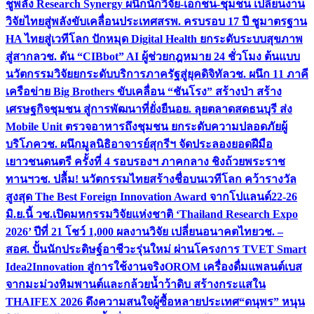
ชูพลัง Research Synergy ผนึกนักวิจัย-เอกชน-ชุมชน เปลี่ยนงาน
วิจัยไทยสู่พลังขับเคลื่อนประเทศ
สรพ. ครบรอบ 17 ปี ชูมาตรฐาน
HA ไทยสู่เวทีโลก ปักหมุด Digital Health ยกระดับระบบสุขภาพ
สู่สากล
วช. ดัน “CIBbot” AI ผู้ช่วยกฎหมาย 24 ชั่วโมง ต้นแบบ
นวัตกรรมวิจัยยกระดับบริการภาครัฐสู่ยุคดิจิทัล
วช. ผนึก 11 ภาคี
เครือข่าย Big Brothers ขับเคลื่อน “ชันโรง” สร้างป่า สร้าง
เศรษฐกิจชุมชน สู่การพัฒนาที่ยั่งยืน
อย. ลุยตลาดสดธนบุรี ส่ง
Mobile Unit ตรวจอาหารถึงชุมชน ยกระดับความปลอดภัยผู้
บริโภค
วช. ผนึกมูลนิธิอาจารย์สุกรีฯ จัดประลองยอดฝีมือ
เยาวชนดนตรี ครั้งที่ 4 รอบรองฯ ภาคกลาง ชิงถ้วยพระราช
ทานฯ
วช. ปลื้ม! นวัตกรรมไทยสร้างชื่อบนเวทีโลก คว้ารางวัล
สูงสุด The Best Foreign Innovation Award จากโปแลนด์
22-26
มิ.ย.นี้ วช.เปิดมหกรรมวิจัยแห่งชาติ ‘Thailand Research Expo
2026’ ปีที่ 21 โชว์ 1,000 ผลงานวิจัย เปลี่ยนอนาคตไทย
วช. –
สอศ. ปั้นนักประดิษฐ์อาชีวะรุ่นใหม่ ผ่านโครงการ TVET Smart
Idea2Innovation สู่การใช้งานจริง
OROM เครื่องดื่มแพลนต์เบส
จากมะม่วงหิมพานต์และกล้วยน้ำว้าดิบ สร้างกระแสใน
THAIFEX 2026 ดึงความสนใจผู้ซื้อหลายประเทศ
“ดนุพร” หนุน