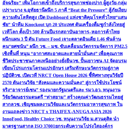
อัจฉริยะ” เพิ่มโอกาสเข้าถึงบริการสุขภาพช่องปาก ผู้สูงวัย-กลุ่ม
เปราะบาง จ.อุทัยธานี
ผนึก 5 ภาคี “Beat the Pressure” สู้ภัยเงียบ
ความดันโลหิตสูง เปิด Dashboard แห่งชาติคุมโรคทั่วไทย
“แสน
ชัย” นำทีม Knockout บุก 20 ประเทศ ดันเครื่องดื่มชูกำลังไทยสู่
เวทีโลก ตั้งเป้า 500 ล้านปีแรก
สถาบันอาหาร–หอการค้าไทย
ผนึกแผน 3 ปี ดัน Future Food เจาะตลาดอินเดีย 1.46 พันล้าน
คน
“ยศชนัน” ผนึก วช. – มช. ขับเคลื่อนนวัตกรรมจัดการ PM2.5
เชิงพื้นที่ หนุน “อากาศสะอาดและสายน้ำมั่นคง” เพื่อคุณภาพ
ชีวิตประชาชนภาคเหนืออย่างยั่งยืน
วช. ปั้นเยาวชน AI จัดอบรม
เขียนโปรแกรมโดรนแปรอักษร เสริมทักษะนวัตกรรมสู่ภาค
ปฏิบัติ
วช. เปิดเวที NRCT Open House 2026 ชี้ทิศทางทุนวิจัยปี
2570 ดันงานวิจัย “สังคมและความมั่นคง” สู่การใช้ประโยชน์
จริง
“อาจารย์เชน” รองนายกรัฐมนตรีและ รมว.อว. หนุนงาน
วิจัยวัฒนธรรมดนตรี “ท่าสยาม” สร้างคุณค่าวัฒนธรรมไทยสู่
สากล
วช. เชิญชมผลงานวิจัยและนวัตกรรมอาหารสุขภาพ ใน
งานแถลงข่าว NRCT x THAIFEX-ANUGA ASIA 2026
InnoFood, Healthy Choice
วช. หนุนงานวิจัย ม.สวนดุสิต นำ
มาตรฐานสากล ISO 37001ยกระดับความโปร่งใสองค์กร