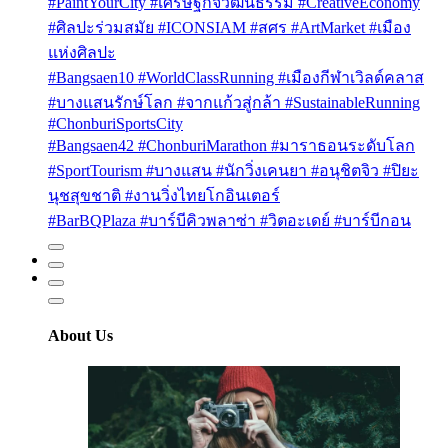
#PaintYourCity #เศรษฐกิจวัฒนธรรม #CreativeEconomy
#ศิลปะร่วมสมัย #ICONSIAM #สศร #ArtMarket #เมือง
แห่งศิลปะ
#Bangsaen10 #WorldClassRunning #เมืองกีฬาเวิลด์คลาส
#บางแสนรักษ์โลก #จากแก้วสู่กล้า #SustainableRunning
#ChonburiSportsCity
#Bangsaen42 #ChonburiMarathon #มาราธอนระดับโลก
#SportTourism #บางแสน #นักวิ่งเคนยา #อนุชิตจิว #ปิยะ
นุชสุขชาติ #งานวิ่งไทยโกอินเตอร์
#BarBQPlaza #บาร์บีคิวพลาซ่า #วิตอะเดย์ #บาร์บีกอน
About Us