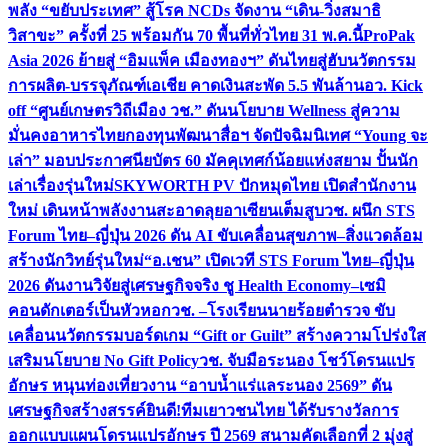
พลัง “ขยับประเทศ” สู้โรค NCDs จัดงาน “เดิน-วิ่งสมาธิ
วิสาขะ” ครั้งที่ 25 พร้อมกัน 70 พื้นที่ทั่วไทย 31 พ.ค.นี้
ProPak
Asia 2026 ย้ายสู่ “อิมแพ็ค เมืองทองฯ” ดันไทยสู่ฮับนวัตกรรม
การผลิต-บรรจุภัณฑ์เอเชีย คาดเงินสะพัด 5.5 พันล้าน
อว. Kick
off “ศูนย์เกษตรวิถีเมือง วช.” ดันนโยบาย Wellness สู่ความ
มั่นคงอาหารไทย
กองทุนพัฒนาสื่อฯ จัดปัจฉิมนิเทศ “Young จะ
เล่า” มอบประกาศนียบัตร 60 มัคคุเทศก์น้อยแห่งสยาม ปั้นนัก
เล่าเรื่องรุ่นใหม่
SKYWORTH PV ปักหมุดไทย เปิดสำนักงาน
ใหม่ เดินหน้าพลังงานสะอาดลุยอาเซียนเต็มสูบ
วช. ผนึก STS
Forum ไทย–ญี่ปุ่น 2026 ดัน AI ขับเคลื่อนสุขภาพ–สิ่งแวดล้อม
สร้างนักวิทย์รุ่นใหม่
“อ.เชน” เปิดเวที STS Forum ไทย–ญี่ปุ่น
2026 ดันงานวิจัยสู่เศรษฐกิจจริง ชู Health Economy–เซมิ
คอนดักเตอร์เป็นหัวหอก
วช. –โรงเรียนนายร้อยตำรวจ ขับ
เคลื่อนนวัตกรรมบอร์ดเกม “Gift or Guilt” สร้างความโปร่งใส
เสริมนโยบาย No Gift Policy
วช. จับมือระนอง โชว์โดรนแปร
อักษร หนุนท่องเที่ยวงาน “อาบน้ำแร่แลระนอง 2569” ดัน
เศรษฐกิจสร้างสรรค์
ยินดี!ทีมเยาวชนไทย ได้รับรางวัลการ
ออกแบบแผนโดรนแปรอักษร ปี 2569 สนามคัดเลือกที่ 2 มุ่งสู่