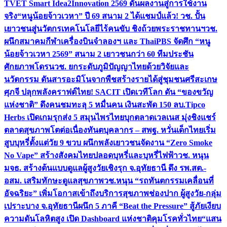
TVET Smart Idea2Innovation 2569 ดันผลงานสู่การใช้งาน
จริง
“หนูน้อยจ้าวเวหา” ปี 69 สนาม 2 ได้แชมป์แล้ว! วช. ปั้น
เยาวชนสู่นวัตกรเทคโนโลยีไร้คนขับ ชิงถ้วยพระราชทานฯ
วช.
ผนึกสมาคมกีฬาเครื่องบินจำลองฯ และ ThaiPBS จัดศึก “หนู
น้อยจ้าวเวหา 2569” สนาม 2 เยาวชนกว่า 60 ทีมประชัน
ศักยภาพโดรน
วช. ยกระดับภูมิปัญญาไทยด้วยวิจัยและ
นวัตกรรม ดันสารอะมิโนจากพืชสร้างรายได้สู่ชุมชนศรีสะเกษ
ศุภจี ปลุกพลังคราฟต์ไทย! SACIT เปิดเวทีโลก ดัน “ของขวัญ
แห่งชาติ” ดึงคนชมทะลุ 5 หมื่นคน เงินสะพัด 150 ลบ.
Tipco
Herbs เปิดเกมรุกส่ง 5 สมุนไพรไทยบุกตลาดเวลเนส มุ่งชิงแชร์
ตลาดสุขภาพโตต่อเนื่อง
ทันตบุคลากร – สพฐ. หวั่นเด็กไทยเริ่ม
สูบบุหรี่ตั้งแต่วัย 9 ขวบ ผนึกพลังเยาวชนจัดงาน “Zero Smoke
No Vape” สร้างสังคมไทยปลอดบุหรี่และบุหรี่ไฟฟ้า
วช. หนุน
มจธ. สร้างต้นแบบดูแลผู้สูงวัยเชิงรุก จ.อุทัยธานี ดึง รพ.สต.-
อสม. เสริมทักษะดูแลสุขภาพ
วช.หนุน “รถทันตกรรมเคลื่อนที่
อัจฉริยะ” เพิ่มโอกาสเข้าถึงบริการสุขภาพช่องปาก ผู้สูงวัย-กลุ่ม
เปราะบาง จ.อุทัยธานี
ผนึก 5 ภาคี “Beat the Pressure” สู้ภัยเงียบ
ความดันโลหิตสูง เปิด Dashboard แห่งชาติคุมโรคทั่วไทย
“แสน