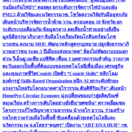
รนป้องกันไฟป่า” ดอยตุง ยกระดับการจัดการไฟป่าและฝุ่น
PM2.5 ด้วยวิจัยและนวัตกรรม
วช. โชว์ผลงานวิจัยรับมืออุทกภัย
เดินหน้าบริหารจัดการน้ำด้วย ววน. ครอบคลุม 10 จังหวัด ยก
ระดับระบบเตือนภัย-ข้อมูลกลาง ลดเสี่ยงน้ำท่วมอย่างยั่งยืน
มูลนิธิธรรมาภิบาลฯ จับมือโรงเรียนรัตนโกสินทร์สมโภช
บางเขน ลงนาม MOU พัฒนาหลักสูตรกฎหมาย ปลูกฝังธรรมาภิ
บาลเยาวชน ระยะ 5 ปี
เมืองแห่งอนาคต” ต้องไม่พัฒนาแบบแยก
ส่วน วีเอ็นยู เอเชีย แปซิฟิค เชื่อม 3 อุตสาหกรรมสำคัญ วางภาค
ตะวันออกเป็นพื้นที่ต้นแบบของเทคโนโลยีเพื่อเมือง เศรษฐกิจ
และคุณภาพชีวิต
Conicle เปิดตัว “Conicle Skills” พลิกโฉม
องค์กรสู่ Skills-Based Organization ผนึก AI ยกระดับทักษะ
แรงงานไทยรับโลกอนาคต
“อุไรวรรณ ตันติพิริยะกิจ” เดินหน้า
HomePro Circular Economy มุ่งเปลี่ยนของเก่าสู่ผลิตภัณฑ์
หมุนเวียน สร้างการเติบโตอย่างยั่งยืน
“ยศชนัน” ตรวจเยี่ยมชม
โครงการแก้ไขปัญหาความยากจน นำกลไก อววน. ร่วมสร้าง
กลไกความร่วมมือในพื้นที่ ขับเคลื่อนด้วยเทคโนโลยีและ
นวัตกรรม ณ จ.ยโสธร
“ดนุพร” เปิดงาน “ART DNA HUB” วช.