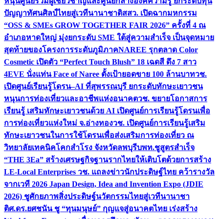
หนุนศูนย์รวมผู้เชี่ยวชาญและศูนย์กลางองค์ความรู้ ยกระดับทุน
ปัญญาทัศนศิลป์ไทยสู่เวทีนานาชาติ
สสว. เปิดฉากมหกรรม
“OSS & SMEs GROW TOGETHER FAIR 2026” ครั้งที่ 4 ณ
อำเภอหาดใหญ่ มุ่งยกระดับ SME ใต้สู่ความสำเร็จ เป็นจุดหมาย
สุดท้ายของโครงการระดับภูมิภาค
NAREE รุกตลาด Color
Cosmetic เปิดตัว “Perfect Touch Blush” 18 เฉดสี ดึง 7 สาว
4EVE นั่งแท่น Face of Naree ตั้งเป้ายอดขาย 100 ล้านบาท
วช.
เปิดศูนย์เรียนรู้โดรน–AI ที่สุพรรณบุรี ยกระดับทักษะเยาวชน
หนุนการท่องเที่ยวและอาชีพแห่งอนาคต
วช. ขยายโอกาสการ
เรียนรู้ เสริมทักษะเยาวชนด้วย AI เปิดศูนย์การเรียนรู้โดรนเพื่อ
การท่องเที่ยวแห่งใหม่ จ.อ่างทอง
วช. เปิดศูนย์การเรียนรู้เสริม
ทักษะเยาวชนในการใช้โดรนเพื่อส่งเสริมการท่องเที่ยว ณ
วิทยาลัยเทคนิคโคกสำโรง จังหวัดลพบุรี
บพท.ชูสูตรสำเร็จ
“THE 3Ea” สร้างเศรษฐกิจฐานรากไทยให้เติบโตด้วยการสร้าง
LE-Local Enterprises
วช. แถลงข่าวนักประดิษฐ์ไทย คว้ารางวัล
จากเวที 2026 Japan Design, Idea and Invention Expo (JDIE
2026) ชูศักยภาพสิ่งประดิษฐ์นวัตกรรมไทยสู่เวทีนานาชา
ติ
ศ.ดร.ยศชนัน ชู “ทุนมนุษย์” กุญแจสู่อนาคตไทย เร่งสร้าง