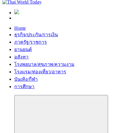
Home
ธุรกิจ/ประกัน/การเงิน
ภาครัฐ/ราชการ
ยานยนต์
อสังหา
โรงพยบาล/สุขภาพ/ความงาม
โรงแรม/ท่องเที่ยว/อาหาร
บันเทิง/กีฬา
การศึกษา