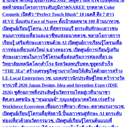
อำเภอหาดใหญ่ มุ่งยกระดับ SME ใต้สู่ความสำเร็จ เป็นจุดหมาย
สุดท้ายของโครงการระดับภูมิภาค
NAREE รุกตลาด Color
Cosmetic เปิดตัว “Perfect Touch Blush” 18 เฉดสี ดึง 7 สาว
4EVE นั่งแท่น Face of Naree ตั้งเป้ายอดขาย 100 ล้านบาท
วช.
เปิดศูนย์เรียนรู้โดรน–AI ที่สุพรรณบุรี ยกระดับทักษะเยาวชน
หนุนการท่องเที่ยวและอาชีพแห่งอนาคต
วช. ขยายโอกาสการ
เรียนรู้ เสริมทักษะเยาวชนด้วย AI เปิดศูนย์การเรียนรู้โดรนเพื่อ
การท่องเที่ยวแห่งใหม่ จ.อ่างทอง
วช. เปิดศูนย์การเรียนรู้เสริม
ทักษะเยาวชนในการใช้โดรนเพื่อส่งเสริมการท่องเที่ยว ณ
วิทยาลัยเทคนิคโคกสำโรง จังหวัดลพบุรี
บพท.ชูสูตรสำเร็จ
“THE 3Ea” สร้างเศรษฐกิจฐานรากไทยให้เติบโตด้วยการสร้าง
LE-Local Enterprises
วช. แถลงข่าวนักประดิษฐ์ไทย คว้ารางวัล
จากเวที 2026 Japan Design, Idea and Invention Expo (JDIE
2026) ชูศักยภาพสิ่งประดิษฐ์นวัตกรรมไทยสู่เวทีนานาชา
ติ
ศ.ดร.ยศชนัน ชู “ทุนมนุษย์” กุญแจสู่อนาคตไทย เร่งสร้าง
Workforce Ecosystem เชื่อมการศึกษา–ทักษะ–ตลาดแรงงาน
วช.
เปิดศูนย์เรียนรู้โดรนที่อุทัยธานี ปั้นเยาวชนสู่ทักษะ AI ยกระดับ
ท่องเที่ยวด้วยนวัตกรรม
วช. เปิดศูนย์เรียนรู้โดรนต้นแบบที่