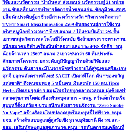
วิจัยและนวัตกรรม ‘น้ำมั่นคง’ ส่งมอบ 9 นวัตกรรมสู่ 21 หน่วย
งาน ขับเคลื่อนการบริหารจัดการน้ำขอนแก่น–ชัยภูมิ
วช.-สอศ.
ปลื้มนักประดิษฐ์อาชีวะอีสาน คว้ารางวัล “กิจกรรมติดดาว”
TVET Smart Idea2Innovation 2569 ดันผลงานสู่การใช้งาน
จริง
“หนูน้อยจ้าวเวหา” ปี 69 สนาม 2 ได้แชมป์แล้ว! วช. ปั้น
เยาวชนสู่นวัตกรเทคโนโลยีไร้คนขับ ชิงถ้วยพระราชทานฯ
วช.
ผนึกสมาคมกีฬาเครื่องบินจำลองฯ และ ThaiPBS จัดศึก “หนู
น้อยจ้าวเวหา 2569” สนาม 2 เยาวชนกว่า 60 ทีมประชัน
ศักยภาพโดรน
วช. ยกระดับภูมิปัญญาไทยด้วยวิจัยและ
นวัตกรรม ดันสารอะมิโนจากพืชสร้างรายได้สู่ชุมชนศรีสะเกษ
ศุภจี ปลุกพลังคราฟต์ไทย! SACIT เปิดเวทีโลก ดัน “ของขวัญ
แห่งชาติ” ดึงคนชมทะลุ 5 หมื่นคน เงินสะพัด 150 ลบ.
Tipco
Herbs เปิดเกมรุกส่ง 5 สมุนไพรไทยบุกตลาดเวลเนส มุ่งชิงแชร์
ตลาดสุขภาพโตต่อเนื่อง
ทันตบุคลากร – สพฐ. หวั่นเด็กไทยเริ่ม
สูบบุหรี่ตั้งแต่วัย 9 ขวบ ผนึกพลังเยาวชนจัดงาน “Zero Smoke
No Vape” สร้างสังคมไทยปลอดบุหรี่และบุหรี่ไฟฟ้า
วช. หนุน
มจธ. สร้างต้นแบบดูแลผู้สูงวัยเชิงรุก จ.อุทัยธานี ดึง รพ.สต.-
อสม. เสริมทักษะดูแลสุขภาพ
วช.หนุน “รถทันตกรรมเคลื่อนที่