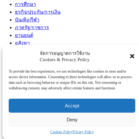
การศึกษา
ธุรกิจ/ประกัน/การเงิน
บันเทิง/กีฬา
ภาครัฐ/ราชการ
ยานยนต์
อสังหา
โรงพยบาล/สุขภาพ/ความงาม
จัดการอนุญาตการใช้งาน
โรงแรม/ท่องเที่ยว/อาหาร
Cookies & Privacy Policy
Tag Clouds
To provide the best experiences, we use technologies like cookies to store and/or
access device information. Consenting to these technologies will allow us to process
data such as browsing behavior or unique IDs on this site. Not consenting or
#ICONSIAMSongkran #สงกรานต์ที่ไอคอนสยาม #ICONSIAM
withdrawing consent, may adversely affect certain features and functions.
#ThailandResearchExpo2026 #มหกรรมงานวิจัยแห่งชาติ2569 #วช
#NRCT #ResearchSynergy #วิจัยไทย #นวัตกรรมไทย
Accept
#กระทรวงการอุดมศึกษาวิทยาศาสตร์วิจัยและนวัตกรรม #MHESI
#วช #สำนักงานการวิจัยแห่งชาติ
Deny
#นวัตกรรมเพื่อความมั่นคง
Cookies Policy
Privacy Policy