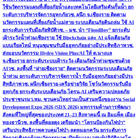
ใช้นวัตกรรมแผนที่เสี่ยงภัยน้ำและเทคโนโลยีเสริมคันกั้นน้ำ ยก
ระดับการบริหารจัดการอุทกภัย
วช. ผนึก จ.เชียงราย ติดตาม
นวัตกรรมแผนที่เสี่ยงภัยน้ำแม่สาย-ระบบเตือนภัยดินถล่ม ใช้ AI
ยกระดับการรับมือภัยพิบัติ
วช. – มช. นำ “FloodBoy” ยกระดับ
เฝ้าระวังน้ำท่วมเชียงราย ใช้ Blockchain และ AI แจ้งเตือนภัย
แบบเรียลไทม์ หนุนชุมชนรับมืออุทกภัยอย่างมีประสิทธิภาพ
วช.
ส่งมอบนวัตกรรม Hydro Vision Plus/AI ให้ ต.นางแล
จ.เชียงราย ยกระดับระบบเฝ้าระวัง-เตือนภัยน้ำท่วมชุมชนด้วย
AI
วช. ลงพื้นที่ “ฝายเชียงราย” ติดตามนวัตกรรมระบบเตือนภัย
น้ำท่วม ยกระดับการบริหารจัดการน้ำ รับมืออุทกภัยอย่างมีประ
สิทธิภาพ
วช. ผนึกเชียงราย-เครือข่ายวิจัย โชว์นวัตกรรมรับมือ
อุทกภัย ยกระดับระบบเตือนภัย-โดรน-AI เสริมความปลอดภัย
ประชาชน
รมว.พม. ชวนคนไทยร่วมเป็นส่วนหนึ่งของงาน Social
Development Expo 2026 (SDX 2026) มหกรรมด้านการพัฒนา
สังคมที่ใหญ่ที่สุดของประเทศ 21–23 สิงหาคมนี้ ณ อิมแพ็ค เมือง
ทองธานี
วช. ลงพื้นที่ดอยตุง เตรียมนำ “โดรนป้องกันไฟป่า”
เสริมประสิทธิภาพควบคุมไฟป่า-ลดหมอกควัน ยกระดับการ
จัดการเชิงรุกด้วยนวัตกรรม
วช.เปิดต้นแบบ “ศูนย์ปฏิบัติการโด