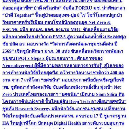
นครปฐม ดันเยาวชนใช้ AI และเทคโนโลยี สร้างสื่อท่องเที่ยว-
ต่อยอดสู่อาชีพ
“ป่าดี ครีเอชัน” จับมือ FORRU มช. นำทัพอาสา
“ป่าดี Together” ฟื้นฟูป่าดอยสุเทพ-ปุย 8 ไร่ โชว์โมเดลปลูกป่า
วิทยาศาสตร์พรีเมียม ตอบโจทย์นักลงทุนยุค Net Zero &
ESG
วช. ผนึก สทนช.-สอศ. ลงนาม MOU ขับเคลื่อนงานวิจัย
พลิกอนาคตไทย ฝ่าวิกฤต PM2.5 สู่ความมั่นคงน้ำทั่วประเทศ
ศุภ
ชัย ปลัด อว. มอบรางวัล “วิศวกรสังคมพัฒนาชุมชนดีเด่น ปี
2569” เชิดชูนักศึกษา มรภ. 38 แห่ง ขับเคลื่อนนวัตกรรมพัฒนา
ชุมชน
TPQI x Steps x ผู้ประกอบการ : ศักยภาพของ
Neurodivergent ผู้ที่มีความหลากหลายทางการรับรู้ สู่โลกของ
การทำงาน
นักวิจัยไทยสุดปัง! คว้ารางวัลนานาชาติกว่า 400 ผล
งาน จาก 7 เวทีโลก “ยศชนัน” มอบประกาศนียบัตรเชิดชูเกียรติ
วช. ชูพัฒนากำลังคนวิจัย ขับเคลื่อนพลังงานยั่งยืน มุ่งเป้า Net
Zero ประเทศไทย
รองนายกฯ “ยศชนัน” เปิดเกม Siam Silica ดัน
โครงการชิปแห่งชาติ ปั้นไทยสู่ฮับ Deep Tech อาเซียน
“ยศชนัน”
ชูพลัง Research Synergy ผนึกนักวิจัย-เอกชน-ชุมชน เปลี่ยนงาน
วิจัยไทยสู่พลังขับเคลื่อนประเทศ
สรพ. ครบรอบ 17 ปี ชูมาตรฐาน
HA ไทยสู่เวทีโลก ปักหมุด Digital Health ยกระดับระบบสุขภาพ