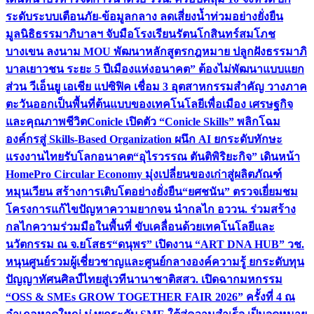
ระดับระบบเตือนภัย-ข้อมูลกลาง ลดเสี่ยงน้ำท่วมอย่างยั่งยืน
มูลนิธิธรรมาภิบาลฯ จับมือโรงเรียนรัตนโกสินทร์สมโภช
บางเขน ลงนาม MOU พัฒนาหลักสูตรกฎหมาย ปลูกฝังธรรมาภิ
บาลเยาวชน ระยะ 5 ปี
เมืองแห่งอนาคต” ต้องไม่พัฒนาแบบแยก
ส่วน วีเอ็นยู เอเชีย แปซิฟิค เชื่อม 3 อุตสาหกรรมสำคัญ วางภาค
ตะวันออกเป็นพื้นที่ต้นแบบของเทคโนโลยีเพื่อเมือง เศรษฐกิจ
และคุณภาพชีวิต
Conicle เปิดตัว “Conicle Skills” พลิกโฉม
องค์กรสู่ Skills-Based Organization ผนึก AI ยกระดับทักษะ
แรงงานไทยรับโลกอนาคต
“อุไรวรรณ ตันติพิริยะกิจ” เดินหน้า
HomePro Circular Economy มุ่งเปลี่ยนของเก่าสู่ผลิตภัณฑ์
หมุนเวียน สร้างการเติบโตอย่างยั่งยืน
“ยศชนัน” ตรวจเยี่ยมชม
โครงการแก้ไขปัญหาความยากจน นำกลไก อววน. ร่วมสร้าง
กลไกความร่วมมือในพื้นที่ ขับเคลื่อนด้วยเทคโนโลยีและ
นวัตกรรม ณ จ.ยโสธร
“ดนุพร” เปิดงาน “ART DNA HUB” วช.
หนุนศูนย์รวมผู้เชี่ยวชาญและศูนย์กลางองค์ความรู้ ยกระดับทุน
ปัญญาทัศนศิลป์ไทยสู่เวทีนานาชาติ
สสว. เปิดฉากมหกรรม
“OSS & SMEs GROW TOGETHER FAIR 2026” ครั้งที่ 4 ณ