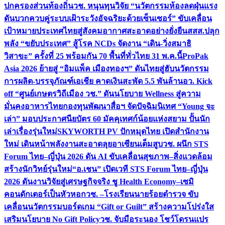
ปกครองส่วนท้องถิ่น
วช. หนุนทุนวิจัย “นวัตกรรมห้องลดฝุ่นแรง
ดันบวกควบคู่ระบบเฝ้าระวังอัจฉริยะด้วยเซ็นเซอร์” ขับเคลื่อน
เป้าหมายประเทศไทยสู่สังคมอากาศสะอาดอย่างยั่งยืน
สสส.ปลุก
พลัง “ขยับประเทศ” สู้โรค NCDs จัดงาน “เดิน-วิ่งสมาธิ
วิสาขะ” ครั้งที่ 25 พร้อมกัน 70 พื้นที่ทั่วไทย 31 พ.ค.นี้
ProPak
Asia 2026 ย้ายสู่ “อิมแพ็ค เมืองทองฯ” ดันไทยสู่ฮับนวัตกรรม
การผลิต-บรรจุภัณฑ์เอเชีย คาดเงินสะพัด 5.5 พันล้าน
อว. Kick
off “ศูนย์เกษตรวิถีเมือง วช.” ดันนโยบาย Wellness สู่ความ
มั่นคงอาหารไทย
กองทุนพัฒนาสื่อฯ จัดปัจฉิมนิเทศ “Young จะ
เล่า” มอบประกาศนียบัตร 60 มัคคุเทศก์น้อยแห่งสยาม ปั้นนัก
เล่าเรื่องรุ่นใหม่
SKYWORTH PV ปักหมุดไทย เปิดสำนักงาน
ใหม่ เดินหน้าพลังงานสะอาดลุยอาเซียนเต็มสูบ
วช. ผนึก STS
Forum ไทย–ญี่ปุ่น 2026 ดัน AI ขับเคลื่อนสุขภาพ–สิ่งแวดล้อม
สร้างนักวิทย์รุ่นใหม่
“อ.เชน” เปิดเวที STS Forum ไทย–ญี่ปุ่น
2026 ดันงานวิจัยสู่เศรษฐกิจจริง ชู Health Economy–เซมิ
คอนดักเตอร์เป็นหัวหอก
วช. –โรงเรียนนายร้อยตำรวจ ขับ
เคลื่อนนวัตกรรมบอร์ดเกม “Gift or Guilt” สร้างความโปร่งใส
เสริมนโยบาย No Gift Policy
วช. จับมือระนอง โชว์โดรนแปร