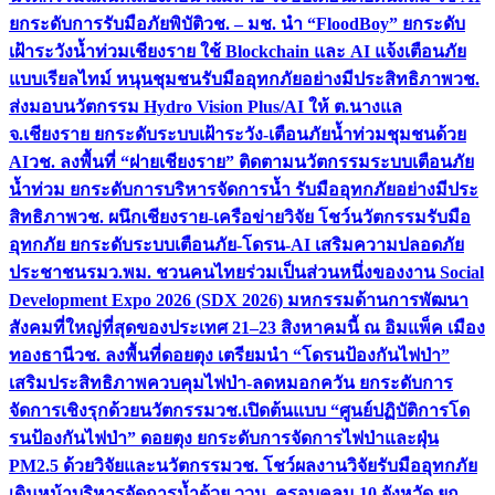
ยกระดับการรับมือภัยพิบัติ
วช. – มช. นำ “FloodBoy” ยกระดับ
เฝ้าระวังน้ำท่วมเชียงราย ใช้ Blockchain และ AI แจ้งเตือนภัย
แบบเรียลไทม์ หนุนชุมชนรับมืออุทกภัยอย่างมีประสิทธิภาพ
วช.
ส่งมอบนวัตกรรม Hydro Vision Plus/AI ให้ ต.นางแล
จ.เชียงราย ยกระดับระบบเฝ้าระวัง-เตือนภัยน้ำท่วมชุมชนด้วย
AI
วช. ลงพื้นที่ “ฝายเชียงราย” ติดตามนวัตกรรมระบบเตือนภัย
น้ำท่วม ยกระดับการบริหารจัดการน้ำ รับมืออุทกภัยอย่างมีประ
สิทธิภาพ
วช. ผนึกเชียงราย-เครือข่ายวิจัย โชว์นวัตกรรมรับมือ
อุทกภัย ยกระดับระบบเตือนภัย-โดรน-AI เสริมความปลอดภัย
ประชาชน
รมว.พม. ชวนคนไทยร่วมเป็นส่วนหนึ่งของงาน Social
Development Expo 2026 (SDX 2026) มหกรรมด้านการพัฒนา
สังคมที่ใหญ่ที่สุดของประเทศ 21–23 สิงหาคมนี้ ณ อิมแพ็ค เมือง
ทองธานี
วช. ลงพื้นที่ดอยตุง เตรียมนำ “โดรนป้องกันไฟป่า”
เสริมประสิทธิภาพควบคุมไฟป่า-ลดหมอกควัน ยกระดับการ
จัดการเชิงรุกด้วยนวัตกรรม
วช.เปิดต้นแบบ “ศูนย์ปฏิบัติการโด
รนป้องกันไฟป่า” ดอยตุง ยกระดับการจัดการไฟป่าและฝุ่น
PM2.5 ด้วยวิจัยและนวัตกรรม
วช. โชว์ผลงานวิจัยรับมืออุทกภัย
เดินหน้าบริหารจัดการน้ำด้วย ววน. ครอบคลุม 10 จังหวัด ยก