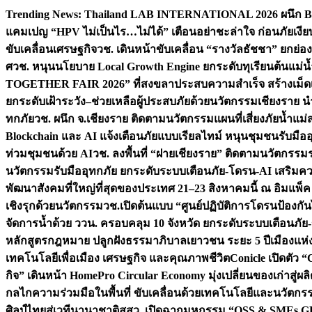
Skip
Trending News:
Thailand LAB INTERNATIONAL 2026 ผนึก Bio
to
แคมเปญ “HPV ไม่เป็นไร…ไม่ได้” เตือนอย่าชะล่าใจ ก่อนภัยเงีย
content
ขับเคลื่อนเศรษฐกิจ
วช. เดินหน้าขับเคลื่อน “รางวัลธัชชา” ยกย
ศ
วช. หนุนนโยบาย Local Growth Engine ยกระดับทุเรียนต้นแม่น้
TOGETHER FAIR 2026” ที่สงขลาประสบความสำเร็จ สร้างเม็ดเงิน
ยกระดับเฝ้าระวัง–ช่วยเหลือผู้ประสบภัยด้วยนวัตกรรม
เชียงราย น
ทกภัย
วช. ผนึก จ.เชียงราย ติดตามนวัตกรรมแผนที่เสี่ยงภัยน้ำแม่
Blockchain และ AI แจ้งเตือนภัยแบบเรียลไทม์ หนุนชุมชนรับมือ
ท่วมชุมชนด้วย AI
วช. ลงพื้นที่ “ฝายเชียงราย” ติดตามนวัตกรรม
นวัตกรรมรับมืออุทกภัย ยกระดับระบบเตือนภัย-โดรน-AI เสริ
พัฒนาสังคมที่ใหญ่ที่สุดของประเทศ 21–23 สิงหาคมนี้ ณ อิมแพ็ค
เชิงรุกด้วยนวัตกรรม
วช.เปิดต้นแบบ “ศูนย์ปฏิบัติการโดรนป้องกั
จัดการน้ำด้วย ววน. ครอบคลุม 10 จังหวัด ยกระดับระบบเตือนภัย-ข้
หลักสูตรกฎหมาย ปลูกฝังธรรมาภิบาลเยาวชน ระยะ 5 ปี
เมืองแห่
เทคโนโลยีเพื่อเมือง เศรษฐกิจ และคุณภาพชีวิต
Conicle เปิดตัว 
กิจ” เดินหน้า HomePro Circular Economy มุ่งเปลี่ยนของเก่าสู่ผล
กลไกความร่วมมือในพื้นที่ ขับเคลื่อนด้วยเทคโนโลยีและนวัตก
ศิลป์ไทยสู่เวทีนานาชาติ
สสว. เปิดฉากมหกรรม “OSS & SMEs GRO