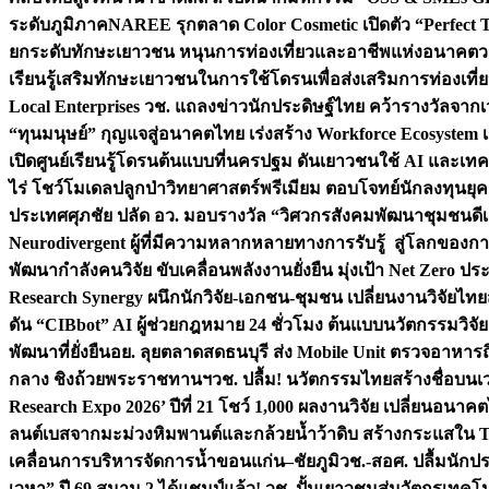
ระดับภูมิภาค
NAREE รุกตลาด Color Cosmetic เปิดตัว “Perfect To
ยกระดับทักษะเยาวชน หนุนการท่องเที่ยวและอาชีพแห่งอนาคต
ว
เรียนรู้เสริมทักษะเยาวชนในการใช้โดรนเพื่อส่งเสริมการท่องเที
Local Enterprises
วช. แถลงข่าวนักประดิษฐ์ไทย คว้ารางวัลจากเว
“ทุนมนุษย์” กุญแจสู่อนาคตไทย เร่งสร้าง Workforce Ecosyste
เปิดศูนย์เรียนรู้โดรนต้นแบบที่นครปฐม ดันเยาวชนใช้ AI และเทคโน
ไร่ โชว์โมเดลปลูกป่าวิทยาศาสตร์พรีเมียม ตอบโจทย์นักลงทุนยุ
ประเทศ
ศุภชัย ปลัด อว. มอบรางวัล “วิศวกรสังคมพัฒนาชุมชนดีเด
Neurodivergent ผู้ที่มีความหลากหลายทางการรับรู้ สู่โลกของ
พัฒนากำลังคนวิจัย ขับเคลื่อนพลังงานยั่งยืน มุ่งเป้า Net Zero ป
Research Synergy ผนึกนักวิจัย-เอกชน-ชุมชน เปลี่ยนงานวิจัยไทย
ดัน “CIBbot” AI ผู้ช่วยกฎหมาย 24 ชั่วโมง ต้นแบบนวัตกรรมวิจัยย
พัฒนาที่ยั่งยืน
อย. ลุยตลาดสดธนบุรี ส่ง Mobile Unit ตรวจอาหาร
กลาง ชิงถ้วยพระราชทานฯ
วช. ปลื้ม! นวัตกรรมไทยสร้างชื่อบนเ
Research Expo 2026’ ปีที่ 21 โชว์ 1,000 ผลงานวิจัย เปลี่ยนอนาค
ลนต์เบสจากมะม่วงหิมพานต์และกล้วยน้ำว้าดิบ สร้างกระแสใน 
เคลื่อนการบริหารจัดการน้ำขอนแก่น–ชัยภูมิ
วช.-สอศ. ปลื้มนักป
เวหา” ปี 69 สนาม 2 ได้แชมป์แล้ว! วช. ปั้นเยาวชนสู่นวัตกรเท