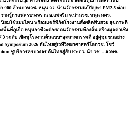
จัย-นวัตกรรมปุ๋ย ทางรอดเกษตรกรไทย ลดต้นทุนการผลิต-เพิ่ม
ว่า 900 ล้านบาท
วช. หนุน วว. นำนวัตกรรมแก้ปัญหา PM2.5 ต่อย
ความรู้กาแฟครบวงจร ณ อ.แม่จริม จ.น่าน
วช. หนุน มศว.
น นิยมใช้แบบไหน พร้อมแชร์พิกัดโรงงานสั่งผลิต
ฟันสวย สุขภาพดี
งพื้นที่ภูเก็ต หนุนอาชีวะต่อยอดนวัตกรรมท้องถิ่น สร้างมูลค่าเชิง
ระดับ เชิดชูโรงงานต้นแบบ“อุตสาหกรรมดี อยู่คู่ชุมชนอย่าง
nd Symposium 2026 ดันไทยสู่เวทีวิทยาศาสตร์โลก
วช. โชว์
ium ชูบริการครบวงจร ดันไทยสู่ฮับ EV
อว. นำ วช. – สวทช.