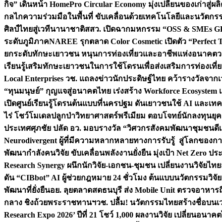
กิจ” เดินหน้า HomePro Circular Economy มุ่งเปลี่ยนของเก่าสู่ผล
กลไกความร่วมมือในพื้นที่ ขับเคลื่อนด้วยเทคโนโลยีและนวัตก
ศิลป์ไทยสู่เวทีนานาชาติ
สสว. เปิดฉากมหกรรม “OSS & SMEs GRO
ระดับภูมิภาค
NAREE รุกตลาด Color Cosmetic เปิดตัว “Perfect To
ยกระดับทักษะเยาวชน หนุนการท่องเที่ยวและอาชีพแห่งอนาคต
ว
เรียนรู้เสริมทักษะเยาวชนในการใช้โดรนเพื่อส่งเสริมการท่องเที
Local Enterprises
วช. แถลงข่าวนักประดิษฐ์ไทย คว้ารางวัลจากเว
“ทุนมนุษย์” กุญแจสู่อนาคตไทย เร่งสร้าง Workforce Ecosyste
เปิดศูนย์เรียนรู้โดรนต้นแบบที่นครปฐม ดันเยาวชนใช้ AI และเทคโน
ไร่ โชว์โมเดลปลูกป่าวิทยาศาสตร์พรีเมียม ตอบโจทย์นักลงทุนยุ
ประเทศ
ศุภชัย ปลัด อว. มอบรางวัล “วิศวกรสังคมพัฒนาชุมชนดีเด
Neurodivergent ผู้ที่มีความหลากหลายทางการรับรู้ สู่โลกของ
พัฒนากำลังคนวิจัย ขับเคลื่อนพลังงานยั่งยืน มุ่งเป้า Net Zero ป
Research Synergy ผนึกนักวิจัย-เอกชน-ชุมชน เปลี่ยนงานวิจัยไทย
ดัน “CIBbot” AI ผู้ช่วยกฎหมาย 24 ชั่วโมง ต้นแบบนวัตกรรมวิจัยย
พัฒนาที่ยั่งยืน
อย. ลุยตลาดสดธนบุรี ส่ง Mobile Unit ตรวจอาหาร
กลาง ชิงถ้วยพระราชทานฯ
วช. ปลื้ม! นวัตกรรมไทยสร้างชื่อบนเ
Research Expo 2026’ ปีที่ 21 โชว์ 1,000 ผลงานวิจัย เปลี่ยนอนาค