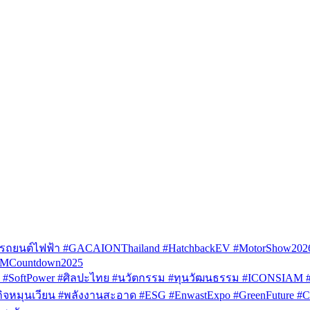
รถยนต์ไฟฟ้า #GACAIONThailand #HatchbackEV #MotorShow202
AMCountdown2025
SoftPower #ศิลปะไทย #นวัตกรรม #ทุนวัฒนธรรม #ICONSIAM #V
หมุนเวียน #พลังงานสะอาด #ESG #EnwastExpo #GreenFuture #Circul