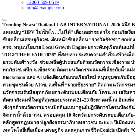
+2000-509-0519
info@example.com
Trending News:
Thailand LAB INTERNATIONAL 2026 ผนึก Bio
แคมเปญ “HPV ไม่เป็นไร…ไม่ได้” เตือนอย่าชะล่าใจ ก่อนภัยเงีย
ขับเคลื่อนเศรษฐกิจ
วช. เดินหน้าขับเคลื่อน “รางวัลธัชชา” ยกย
ศ
วช. หนุนนโยบาย Local Growth Engine ยกระดับทุเรียนต้นแม่น้
TOGETHER FAIR 2026” ที่สงขลาประสบความสำเร็จ สร้างเม็ดเงิน
ยกระดับเฝ้าระวัง–ช่วยเหลือผู้ประสบภัยด้วยนวัตกรรม
เชียงราย น
ทกภัย
วช. ผนึก จ.เชียงราย ติดตามนวัตกรรมแผนที่เสี่ยงภัยน้ำแม่
Blockchain และ AI แจ้งเตือนภัยแบบเรียลไทม์ หนุนชุมชนรับมือ
ท่วมชุมชนด้วย AI
วช. ลงพื้นที่ “ฝายเชียงราย” ติดตามนวัตกรรม
นวัตกรรมรับมืออุทกภัย ยกระดับระบบเตือนภัย-โดรน-AI เสริ
พัฒนาสังคมที่ใหญ่ที่สุดของประเทศ 21–23 สิงหาคมนี้ ณ อิมแพ็ค
เชิงรุกด้วยนวัตกรรม
วช.เปิดต้นแบบ “ศูนย์ปฏิบัติการโดรนป้องกั
จัดการน้ำด้วย ววน. ครอบคลุม 10 จังหวัด ยกระดับระบบเตือนภัย-ข้
หลักสูตรกฎหมาย ปลูกฝังธรรมาภิบาลเยาวชน ระยะ 5 ปี
เมืองแห่
เทคโนโลยีเพื่อเมือง เศรษฐกิจ และคุณภาพชีวิต
Conicle เปิดตัว 