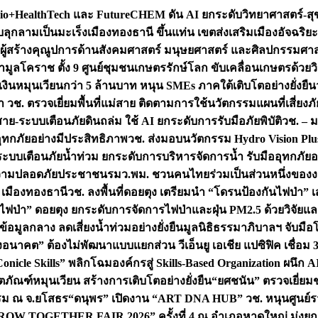
+HealthTech และ FutureCHEM ดัน AI ยกระดับวิทยาศาสตร์-สุข
บลุกลามเป็นมะเร็ง
เมืองทองธานี ขึ้นแท่น เขตส่งเสริมเมืองอัจฉริยะ
่องผู้สร้างคุณูปการด้านสังคมศาสตร์ มนุษยศาสตร์ และศิลปกรรมศ
ำมูลโคราช ตั้ง 9 ศูนย์ชุมชนเกษตรรักษ์โลก ขับเคลื่อนเกษตรด้วย
หมุนเวียนกว่า 5 ล้านบาท หนุน SMEs ภาคใต้เติบโตอย่างยั่งยืน
ำ วช. ตรวจเยี่ยมพื้นที่แม่สาย ติดตามการใช้นวัตกรรมแผนที่เสี่ยง
สาย-ระบบเตือนภัยดินถล่ม ใช้ AI ยกระดับการรับมือภัยพิบัติ
วช. – ม
อุทกภัยอย่างมีประสิทธิภาพ
วช. ส่งมอบนวัตกรรม Hydro Vision Plus
ระบบเตือนภัยน้ำท่วม ยกระดับการบริหารจัดการน้ำ รับมืออุทกภัยอ
มความปลอดภัยประชาชน
รมว.พม. ชวนคนไทยร่วมเป็นส่วนหนึ่งของง
 เมืองทองธานี
วช. ลงพื้นที่ดอยตุง เตรียมนำ “โดรนป้องกันไฟป่
นไฟป่า” ดอยตุง ยกระดับการจัดการไฟป่าและฝุ่น PM2.5 ด้วยวิจัย
อมูลกลาง ลดเสี่ยงน้ำท่วมอย่างยั่งยืน
มูลนิธิธรรมาภิบาลฯ จับม
งอนาคต” ต้องไม่พัฒนาแบบแยกส่วน วีเอ็นยู เอเชีย แปซิฟิค เชื่
“Conicle Skills” พลิกโฉมองค์กรสู่ Skills-Based Organization 
ิตภัณฑ์หมุนเวียน สร้างการเติบโตอย่างยั่งยืน
“ยศชนัน” ตรวจเยี่ย
รรม ณ จ.ยโสธร
“ดนุพร” เปิดงาน “ART DNA HUB” วช. หนุนศูนย์รว
W TOGETHER FAIR 2026” ครั้งที่ 4 ณ อำเภอหาดใหญ่ มุ่งยกระ