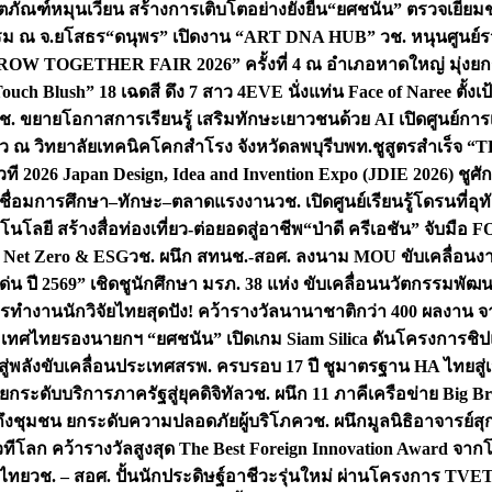
ิตภัณฑ์หมุนเวียน สร้างการเติบโตอย่างยั่งยืน
“ยศชนัน” ตรวจเยี่ย
รรม ณ จ.ยโสธร
“ดนุพร” เปิดงาน “ART DNA HUB” วช. หนุนศูนย์รว
W TOGETHER FAIR 2026” ครั้งที่ 4 ณ อำเภอหาดใหญ่ มุ่งยกระ
uch Blush” 18 เฉดสี ดึง 7 สาว 4EVE นั่งแท่น Face of Naree ตั้ง
ช. ขยายโอกาสการเรียนรู้ เสริมทักษะเยาวชนด้วย AI เปิดศูนย์การเร
่ยว ณ วิทยาลัยเทคนิคโคกสำโรง จังหวัดลพบุรี
บพท.ชูสูตรสำเร็จ “
ที 2026 Japan Design, Idea and Invention Expo (JDIE 2026) ชูศ
m เชื่อมการศึกษา–ทักษะ–ตลาดแรงงาน
วช. เปิดศูนย์เรียนรู้โดรนที่
โลยี สร้างสื่อท่องเที่ยว-ต่อยอดสู่อาชีพ
“ป่าดี ครีเอชัน” จับมือ 
ค Net Zero & ESG
วช. ผนึก สทนช.-สอศ. ลงนาม MOU ขับเคลื่อนงาน
่น ปี 2569” เชิดชูนักศึกษา มรภ. 38 แห่ง ขับเคลื่อนนวัตกรรมพั
การทำงาน
นักวิจัยไทยสุดปัง! คว้ารางวัลนานาชาติกว่า 400 ผลงาน 
ระเทศไทย
รองนายกฯ “ยศชนัน” เปิดเกม Siam Silica ดันโครงการชิปแห
สู่พลังขับเคลื่อนประเทศ
สรพ. ครบรอบ 17 ปี ชูมาตรฐาน HA ไทยสู่เ
กระดับบริการภาครัฐสู่ยุคดิจิทัล
วช. ผนึก 11 ภาคีเครือข่าย Big Br
ถึงชุมชน ยกระดับความปลอดภัยผู้บริโภค
วช. ผนึกมูลนิธิอาจารย์ส
วทีโลก คว้ารางวัลสูงสุด The Best Foreign Innovation Award จา
ตไทย
วช. – สอศ. ปั้นนักประดิษฐ์อาชีวะรุ่นใหม่ ผ่านโครงการ TVET