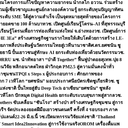
มชมโครงการแก้ไขปัญหาความยากจน นำกลไก อววน. ร่วมสร้าง
มผู้เชี่ยวชาญและศูนย์กลางองค์ความรู้ ยกระดับทุนปัญญาทัศน
ดับ SME ใต้สู่ความสำเร็จ เป็นจุดหมายสุดท้ายของโครงการ
เป้ายอดขาย 100 ล้านบาท
วช. เปิดศูนย์เรียนรู้โดรน–AI ที่สุพรรณบุรี
ียนรู้โดรนเพื่อการท่องเที่ยวแห่งใหม่ จ.อ่างทอง
วช. เปิดศูนย์การ
THE 3Ea” สร้างเศรษฐกิจฐานรากไทยให้เติบโตด้วยการสร้าง LE-
ักยภาพสิ่งประดิษฐ์นวัตกรรมไทยสู่เวทีนานาชาติ
ศ.ดร.ยศชนัน ชู
อุทัยธานี ปั้นเยาวชนสู่ทักษะ AI ยกระดับท่องเที่ยวด้วยนวัตกรรม
วช.
FORRU มช. นำทัพอาสา “ป่าดี Together” ฟื้นฟูป่าดอยสุเทพ-ปุย 8
วิจัย พลิกอนาคตไทย ฝ่าวิกฤต PM2.5 สู่ความมั่นคงน้ำทั่ว
ฒนาชุมชน
TPQI x Steps x ผู้ประกอบการ : ศักยภาพของ
จาก 7 เวทีโลก “ยศชนัน” มอบประกาศนียบัตรเชิดชูเกียรติ
วช. ชู
่งชาติ ปั้นไทยสู่ฮับ Deep Tech อาเซียน
“ยศชนัน” ชูพลัง
วทีโลก ปักหมุด Digital Health ยกระดับระบบสุขภาพสู่สากล
วช.
others ขับเคลื่อน “ชันโรง” สร้างป่า สร้างเศรษฐกิจชุมชน สู่การ
ุกรีฯ จัดประลองยอดฝีมือเยาวชนดนตรี ครั้งที่ 4 รอบรองฯ ภาค
กโปแลนด์
22-26 มิ.ย.นี้ วช.เปิดมหกรรมวิจัยแห่งชาติ ‘Thailand
 Smart Idea2Innovation สู่การใช้งานจริง
OROM เครื่องดื่มแพ