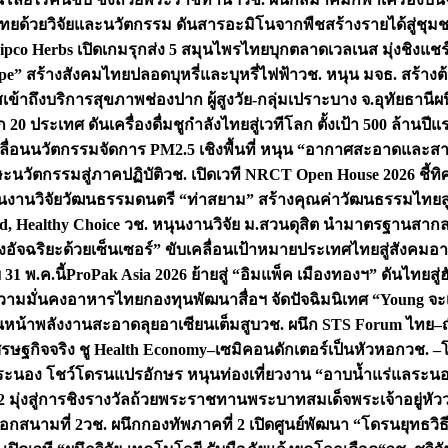
ทยด้วยวิจัยและนวัตกรรม ดันสารอะมิโนจากพืชสร้างรายได้สู่ชุม
ipco Herbs เปิดเกมรุกส่ง 5 สมุนไพรไทยบุกตลาดเวลเนส มุ่งชิงแช
ape” สร้างสังคมไทยปลอดบุหรี่และบุหรี่ไฟฟ้า
วช. หนุน มจธ. สร้างต้
ข้าถึงบริการสุขภาพช่องปาก ผู้สูงวัย-กลุ่มเปราะบาง จ.อุทัยธานี
ผน
20 ประเทศ ดันเครื่องดื่มชูกำลังไทยสู่เวทีโลก ตั้งเป้า 500 ล้านปีแ
คลื่อนนวัตกรรมจัดการ PM2.5 เชิงพื้นที่ หนุน “อากาศสะอาดและสา
นวัตกรรมสู่ภาคปฏิบัติ
วช. เปิดเวที NRCT Open House 2026 ชี้ทิ
นงานวิจัยวัฒนธรรมดนตรี “ท่าสยาม” สร้างคุณค่าวัฒนธรรมไทยส
 Healthy Choice
วช. หนุนงานวิจัย ม.สวนดุสิต นำมาตรฐานสาก
งอัจฉริยะด้วยเซ็นเซอร์” ขับเคลื่อนเป้าหมายประเทศไทยสู่สังคมอ
 31 พ.ค.นี้
ProPak Asia 2026 ย้ายสู่ “อิมแพ็ค เมืองทองฯ” ดันไทยสู
ู่ความมั่นคงอาหารไทย
กองทุนพัฒนาสื่อฯ จัดปัจฉิมนิเทศ “Young จะ
หน้าพลังงานสะอาดลุยอาเซียนเต็มสูบ
วช. ผนึก STS Forum ไทย–ญี่
่เศรษฐกิจจริง ชู Health Economy–เซมิคอนดักเตอร์เป็นหัวหอก
วช. –
อระนอง โชว์โดรนแปรอักษร หนุนท่องเที่ยวงาน “อาบน้ำแร่แลระนอ
มุ่งสู่การชิงรางวัลถ้วยพระราชทานพระบาทสมเด็จพระเจ้าอยู่หัว
อกสนามที่ 2
วช. ผนึกกองทัพภาคที่ 2 เปิดศูนย์พัฒนา “โดรนยุทธว