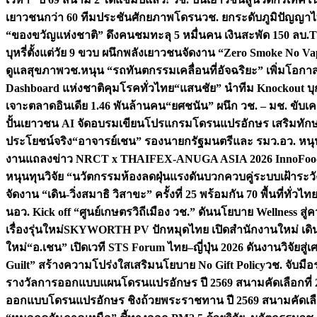
เยาวชนกว่า 60 ทีมประชันศักยภาพโดรน
วช. ยกระดับภูมิปัญญาไ
“ของขวัญแห่งชาติ” ดึงคนชมทะลุ 5 หมื่นคน เงินสะพัด 150 ลบ.
T
บุหรี่ตั้งแต่วัย 9 ขวบ ผนึกพลังเยาวชนจัดงาน “Zero Smoke No V
ดูแลสุขภาพ
วช.หนุน “รถทันตกรรมเคลื่อนที่อัจฉริยะ” เพิ่มโอกาสเ
Dashboard แห่งชาติคุมโรคทั่วไทย
“แสนชัย” นำทีม Knockout บุก 
เจาะตลาดอินเดีย 1.46 พันล้านคน
“ยศชนัน” ผนึก วช. – มช. ขับเ
ปั้นเยาวชน AI จัดอบรมเขียนโปรแกรมโดรนแปรอักษร เสริมทักษะ
ประโยชน์จริง
“อาจารย์เชน” รองนายกรัฐมนตรีและ รมว.อว. หนุ
งานแถลงข่าว NRCT x THAIFEX-ANUGA ASIA 2026 InnoFood,
หนุนทุนวิจัย “นวัตกรรมห้องลดฝุ่นแรงดันบวกควบคู่ระบบเฝ้าระวั
จัดงาน “เดิน-วิ่งสมาธิ วิสาขะ” ครั้งที่ 25 พร้อมกัน 70 พื้นที่ทั่วไทย
น
อว. Kick off “ศูนย์เกษตรวิถีเมือง วช.” ดันนโยบาย Wellness ส
เรื่องรุ่นใหม่
SKYWORTH PV ปักหมุดไทย เปิดสำนักงานใหม่ เดิน
ใหม่
“อ.เชน” เปิดเวที STS Forum ไทย–ญี่ปุ่น 2026 ดันงานวิจัยสู
Guilt” สร้างความโปร่งใสเสริมนโยบาย No Gift Policy
วช. จับมื
รางวัลการออกแบบแผนโดรนแปรอักษร ปี 2569 สนามคัดเลือกที่ 2 
ออกแบบโดรนแปรอักษร ชิงถ้วยพระราชทาน ปี 2569 สนามคัดเลื