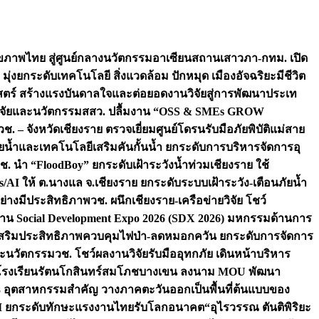
ภาพไทย สู่ศูนย์กลางนวัตกรรมอาเซียน
สถานเสาวภา-กทม. เปิด
 มุ่งยกระดับเทคโนโลยี สิ่งแวดล้อม ปักหมุด เมืองอัจฉริยะมีชีวิต
าสตร์ สร้างแรงบันดาลใจและต่อยอดงานวิจัยสู่การพัฒนาประเท
วิจัยและนวัตกรรม
สสว. ปลื้มงาน “OSS & SMEs GROW
วช. – จังหวัดเชียงราย ตรวจเยี่ยมศูนย์โดรนรับมือภัยพิบัติแม่สาย
ภัยน้ำและเทคโนโลยีเสริมคันกั้นน้ำ ยกระดับการบริหารจัดการอุ
ช. นำ “FloodBoy” ยกระดับเฝ้าระวังน้ำท่วมเชียงราย ใช้
/AI ให้ ต.นางแล จ.เชียงราย ยกระดับระบบเฝ้าระวัง-เตือนภัยน้ำ
ย่างมีประสิทธิภาพ
วช. ผนึกเชียงราย-เครือข่ายวิจัย โชว์
าน Social Development Expo 2026 (SDX 2026) มหกรรมด้านการ
า” เสริมประสิทธิภาพควบคุมไฟป่า-ลดหมอกควัน ยกระดับการจัดการ
และนวัตกรรม
วช. โชว์ผลงานวิจัยรับมืออุทกภัย เดินหน้าบริหาร
ือโรงเรียนรัตนโกสินทร์สมโภชบางเขน ลงนาม MOU พัฒนา
อม 3 อุตสาหกรรมสำคัญ วางภาคตะวันออกเป็นพื้นที่ต้นแบบของ
ผนึก AI ยกระดับทักษะแรงงานไทยรับโลกอนาคต
“อุไรวรรณ ตันติพิริยะ