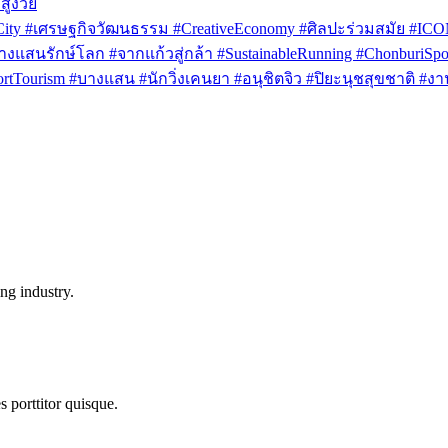
สูงวัย
rCity #เศรษฐกิจวัฒนธรรม #CreativeEconomy #ศิลปะร่วมสมัย #IC
งแสนรักษ์โลก #จากแก้วสู่กล้า #SustainableRunning #ChonburiSpor
Tourism #บางแสน #นักวิ่งเคนยา #อนุชิตจิว #ปิยะนุชสุขชาติ #งาน
ng industry.
s porttitor quisque.