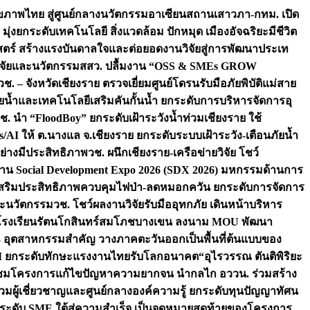
ภาพไทย สู่ศูนย์กลางนวัตกรรมอาเซียน
สถานเสาวภา-กทม. เปิด
 มุ่งยกระดับเทคโนโลยี สิ่งแวดล้อม ปักหมุด เมืองอัจฉริยะมีชีวิต
าสตร์ สร้างแรงบันดาลใจและต่อยอดงานวิจัยสู่การพัฒนาประเท
วิจัยและนวัตกรรม
สสว. ปลื้มงาน “OSS & SMEs GROW
วช. – จังหวัดเชียงราย ตรวจเยี่ยมศูนย์โดรนรับมือภัยพิบัติแม่สาย
ภัยน้ำและเทคโนโลยีเสริมคันกั้นน้ำ ยกระดับการบริหารจัดการอุ
ช. นำ “FloodBoy” ยกระดับเฝ้าระวังน้ำท่วมเชียงราย ใช้
/AI ให้ ต.นางแล จ.เชียงราย ยกระดับระบบเฝ้าระวัง-เตือนภัยน้ำ
ย่างมีประสิทธิภาพ
วช. ผนึกเชียงราย-เครือข่ายวิจัย โชว์
าน Social Development Expo 2026 (SDX 2026) มหกรรมด้านการ
า” เสริมประสิทธิภาพควบคุมไฟป่า-ลดหมอกควัน ยกระดับการจัดการ
และนวัตกรรม
วช. โชว์ผลงานวิจัยรับมืออุทกภัย เดินหน้าบริหาร
ือโรงเรียนรัตนโกสินทร์สมโภชบางเขน ลงนาม MOU พัฒนา
อม 3 อุตสาหกรรมสำคัญ วางภาคตะวันออกเป็นพื้นที่ต้นแบบของ
ผนึก AI ยกระดับทักษะแรงงานไทยรับโลกอนาคต
“อุไรวรรณ ตันติพิริยะ
มชมโครงการแก้ไขปัญหาความยากจน นำกลไก อววน. ร่วมสร้าง
มผู้เชี่ยวชาญและศูนย์กลางองค์ความรู้ ยกระดับทุนปัญญาทัศน
ดับ SME ใต้สู่ความสำเร็จ เป็นจุดหมายสุดท้ายของโครงการ