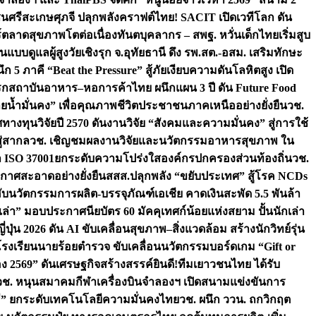
ชนศรีสะเกษ
ศุภจี ปลุกพลังคราฟต์ไทย! SACIT เปิดเวทีโลก ดัน
ร์ตลาดสุขภาพโตต่อเนื่อง
ทันตบุคลากร – สพฐ. หวั่นเด็กไทยเริ่มสูบ
นแบบดูแลผู้สูงวัยเชิงรุก จ.อุทัยธานี ดึง รพ.สต.-อสม. เสริมทักษะ
ึก 5 ภาคี “Beat the Pressure” สู้ภัยเงียบความดันโลหิตสูง เปิด
รก
สถาบันอาหาร–หอการค้าไทย ผนึกแผน 3 ปี ดัน Future Food
ยน้ำมั่นคง” เพื่อคุณภาพชีวิตประชาชนภาคเหนืออย่างยั่งยืน
วช.
ศทางทุนวิจัยปี 2570 ดันงานวิจัย “สังคมและความมั่นคง” สู่การใช้
ู่สากล
วช. เชิญชมผลงานวิจัยและนวัตกรรมอาหารสุขภาพ ใน
ล ISO 37001ยกระดับความโปร่งใสองค์กรปกครองส่วนท้องถิ่น
วช.
ากาศสะอาดอย่างยั่งยืน
สสส.ปลุกพลัง “ขยับประเทศ” สู้โรค NCDs
่ฮับนวัตกรรมการผลิต-บรรจุภัณฑ์เอเชีย คาดเงินสะพัด 5.5 พันล้า
เล่า” มอบประกาศนียบัตร 60 มัคคุเทศก์น้อยแห่งสยาม ปั้นนักเล่า
ปุ่น 2026 ดัน AI ขับเคลื่อนสุขภาพ–สิ่งแวดล้อม สร้างนักวิทย์รุ่น
โรงเรียนนายร้อยตำรวจ ขับเคลื่อนนวัตกรรมบอร์ดเกม “Gift or
ง 2569” ดันเศรษฐกิจสร้างสรรค์
ยินดี!ทีมเยาวชนไทย ได้รับ
วช. หนุนสมาคมกีฬาเครื่องบินจำลองฯ เปิดสนามแข่งขันการ
ิธี” ยกระดับเทคโนโลยีความมั่นคงไทย
วช. ผนึก ววน. ถกวิกฤต