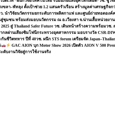
 เปิดเวที “ผนึกวิจัย-เทคโนโลยี รับมือภัยแล้งยุคโลกเดือด“
วช. ชูวิ
สงขลา–พัทลุง ตั้งเป้าช่วย 1.2 แสนครัวเรือน สร้างมูลค่าเศรษฐกิจก
วว. นำวิจัยนวัตกรรมยกระดับการผลิตกาแฟ และศูนย์ถ่ายทอดองค์
ันสู่ชุมชน พร้อมส่งมอบนวัตกรรม ณ อ.เวียงสา จ.น่าน
เสื้อหน่วยงา
025 สู่ Thailand Safer Future วช. เดินหน้าสร้างความพร้อม
วช. ล
ีสากลผ่านเสียงซิมโฟนี
กระทรวงอุตสาหกรรม มอบรางวัล CSR-DIW 3 
นชีวิตทหาร ปีที่ 40
วช. ผนึก STS forum เตรียมจัด Japan–Thaila
6
GAC AION บุก Motor Show 2026 เปิดตัว AION V 500 Prem
ับงานวิจัยสู่การใช้งานจริง