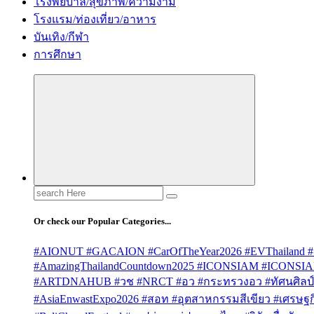
โรงพยบาล/สุขภาพ/ความงาม
โรงแรม/ท่องเที่ยว/อาหาร
บันเทิง/กีฬา
การศึกษา
Search
for:
Or check our Popular Categories...
#AIONUT #GACAION #CarOfTheYear2026 #EVThailand #
#AmazingThailandCountdown2025 #ICONSIAM #ICONSI
#ARTDNAHUB #วช #NRCT #อว #กระทรวงอว #ทัศนศิลป์ #
#AsiaEnwastExpo2026 #สอท #อุตสาหกรรมสีเขียว #เศรษฐกิจ