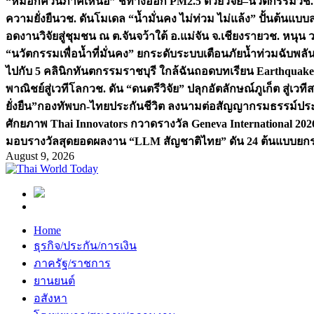
“หมอกควันภาคเหนือ” ชี้ทางออก PM2.5 ด้วยวิจัย–นวัตกรรม
วช.
ความยั่งยืน
วช. ดันโมเดล “น้ำมั่นคง ไม่ท่วม ไม่แล้ง” ปั้นต้นแบบ
อดงานวิจัยสู่ชุมชน ณ ต.จันจว้าใต้ อ.แม่จัน จ.เชียงราย
วช. หนุน 
“นวัตกรรมเพื่อน้ำที่มั่นคง” ยกระดับระบบเตือนภัยน้ำท่วมฉับพล
ไปกับ 5 คลินิกทันตกรรมราชบุรี ใกล้ฉัน
ถอดบทเรียน Earthquake 2
พาณิชย์สู่เวทีโลก
วช. ดัน “ดนตรีวิจัย” ปลุกอัตลักษณ์ภูเก็ต สู่เวท
ยั่งยืน”
กองทัพบก-ไทยประกันชีวิต ลงนามต่อสัญญากรมธรรม์ประกั
ศักยภาพ Thai Innovators กวาดรางวัล Geneva International 202
มอบรางวัลสุดยอดผลงาน “LLM สัญชาติไทย” ดัน 24 ต้นแบบยกระด
August 9, 2026
Home
ธุรกิจ/ประกัน/การเงิน
ภาครัฐ/ราชการ
ยานยนต์
อสังหา