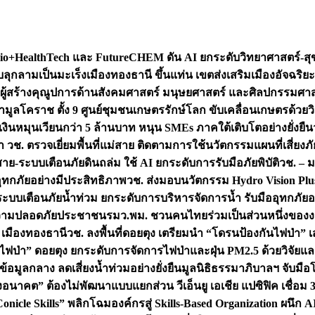
+HealthTech และ FutureCHEM ดัน AI ยกระดับวิทยาศาสตร์-สุข
บลุกลามเป็นมะเร็ง
เมืองทองธานี ขึ้นแท่น เขตส่งเสริมเมืองอัจฉริยะ
่องผู้สร้างคุณูปการด้านสังคมศาสตร์ มนุษยศาสตร์ และศิลปกรรมศ
ำมูลโคราช ตั้ง 9 ศูนย์ชุมชนเกษตรรักษ์โลก ขับเคลื่อนเกษตรด้วย
หมุนเวียนกว่า 5 ล้านบาท หนุน SMEs ภาคใต้เติบโตอย่างยั่งยืน
ำ วช. ตรวจเยี่ยมพื้นที่แม่สาย ติดตามการใช้นวัตกรรมแผนที่เสี่ยง
สาย-ระบบเตือนภัยดินถล่ม ใช้ AI ยกระดับการรับมือภัยพิบัติ
วช. – ม
อุทกภัยอย่างมีประสิทธิภาพ
วช. ส่งมอบนวัตกรรม Hydro Vision Plus
ระบบเตือนภัยน้ำท่วม ยกระดับการบริหารจัดการน้ำ รับมืออุทกภัยอ
มความปลอดภัยประชาชน
รมว.พม. ชวนคนไทยร่วมเป็นส่วนหนึ่งของง
 เมืองทองธานี
วช. ลงพื้นที่ดอยตุง เตรียมนำ “โดรนป้องกันไฟป่
นไฟป่า” ดอยตุง ยกระดับการจัดการไฟป่าและฝุ่น PM2.5 ด้วยวิจัย
อมูลกลาง ลดเสี่ยงน้ำท่วมอย่างยั่งยืน
มูลนิธิธรรมาภิบาลฯ จับม
งอนาคต” ต้องไม่พัฒนาแบบแยกส่วน วีเอ็นยู เอเชีย แปซิฟิค เชื่
“Conicle Skills” พลิกโฉมองค์กรสู่ Skills-Based Organization 