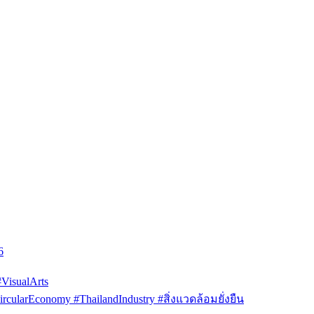
6
isualArts
arEconomy #ThailandIndustry #สิ่งแวดล้อมยั่งยืน