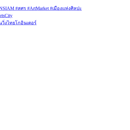
ONSIAM #สศร #ArtMarket #เมืองแห่งศิลปะ
tsCity
วิ่งไทยโกอินเตอร์