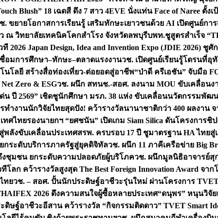
uch Blush” 18 เฉดสี ดึง 7 สาว 4EVE นั่งแท่น Face of Naree ตั้ง
ช. ขยายโอกาสการเรียนรู้ เสริมทักษะเยาวชนด้วย AI เปิดศูนย์การเร
่ยว ณ วิทยาลัยเทคนิคโคกสำโรง จังหวัดลพบุรี
บพท.ชูสูตรสำเร็จ “
ที 2026 Japan Design, Idea and Invention Expo (JDIE 2026) ชูศ
m เชื่อมการศึกษา–ทักษะ–ตลาดแรงงาน
วช. เปิดศูนย์เรียนรู้โดรนที่
โลยี สร้างสื่อท่องเที่ยว-ต่อยอดสู่อาชีพ
“ป่าดี ครีเอชัน” จับมือ 
ค Net Zero & ESG
วช. ผนึก สทนช.-สอศ. ลงนาม MOU ขับเคลื่อนงาน
่น ปี 2569” เชิดชูนักศึกษา มรภ. 38 แห่ง ขับเคลื่อนนวัตกรรมพั
การทำงาน
นักวิจัยไทยสุดปัง! คว้ารางวัลนานาชาติกว่า 400 ผลงาน 
ระเทศไทย
รองนายกฯ “ยศชนัน” เปิดเกม Siam Silica ดันโครงการชิปแห
สู่พลังขับเคลื่อนประเทศ
สรพ. ครบรอบ 17 ปี ชูมาตรฐาน HA ไทยสู่เ
กระดับบริการภาครัฐสู่ยุคดิจิทัล
วช. ผนึก 11 ภาคีเครือข่าย Big Br
ถึงชุมชน ยกระดับความปลอดภัยผู้บริโภค
วช. ผนึกมูลนิธิอาจารย์ส
วทีโลก คว้ารางวัลสูงสุด The Best Foreign Innovation Award จา
ตไทย
วช. – สอศ. ปั้นนักประดิษฐ์อาชีวะรุ่นใหม่ ผ่านโครงการ TVET
THAIFEX 2026 ดึงความสนใจผู้ซื้อหลายประเทศ
“ดนุพร” หนุนวิจัย
ระดิษฐ์อาชีวะอีสาน คว้ารางวัล “กิจกรรมติดดาว” TVET Smart Ide
คโนโลยีไร้คนขับ ชิงถ้วยพระราชทานฯ
วช. ผนึกสมาคมกีฬาเครื่องบิน