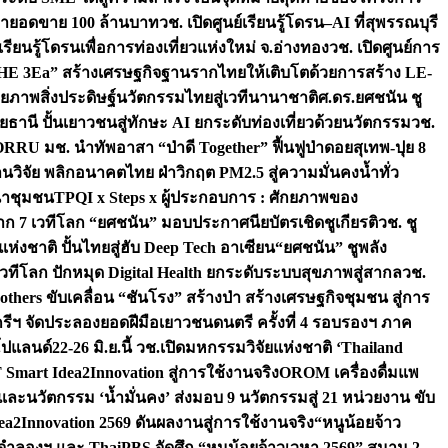
เป้ายอดขาย 100 ล้านบาท
วช. เปิดศูนย์เรียนรู้โดรน–AI ที่สุพรรณบุรี
ียนรู้โดรนเพื่อการท่องเที่ยวแห่งใหม่ จ.อ่างทอง
วช. เปิดศูนย์การ
THE 3Ea” สร้างเศรษฐกิจฐานรากไทยให้เติบโตด้วยการสร้าง LE-
ักยภาพสิ่งประดิษฐ์นวัตกรรมไทยสู่เวทีนานาชาติ
ศ.ดร.ยศชนัน ชู
อุทัยธานี ปั้นเยาวชนสู่ทักษะ AI ยกระดับท่องเที่ยวด้วยนวัตกรรม
วช.
FORRU มช. นำทัพอาสา “ป่าดี Together” ฟื้นฟูป่าดอยสุเทพ-ปุย 8
วิจัย พลิกอนาคตไทย ฝ่าวิกฤต PM2.5 สู่ความมั่นคงน้ำทั่ว
ฒนาชุมชน
TPQI x Steps x ผู้ประกอบการ : ศักยภาพของ
จาก 7 เวทีโลก “ยศชนัน” มอบประกาศนียบัตรเชิดชูเกียรติ
วช. ชู
่งชาติ ปั้นไทยสู่ฮับ Deep Tech อาเซียน
“ยศชนัน” ชูพลัง
วทีโลก ปักหมุด Digital Health ยกระดับระบบสุขภาพสู่สากล
วช.
others ขับเคลื่อน “ชันโรง” สร้างป่า สร้างเศรษฐกิจชุมชน สู่การ
ุกรีฯ จัดประลองยอดฝีมือเยาวชนดนตรี ครั้งที่ 4 รอบรองฯ ภาค
กโปแลนด์
22-26 มิ.ย.นี้ วช.เปิดมหกรรมวิจัยแห่งชาติ ‘Thailand
 Smart Idea2Innovation สู่การใช้งานจริง
OROM เครื่องดื่มแพ
และนวัตกรรม ‘น้ำมั่นคง’ ส่งมอบ 9 นวัตกรรมสู่ 21 หน่วยงาน ขับ
a2Innovation 2569 ดันผลงานสู่การใช้งานจริง
“หนูน้อยจ้าว
จำลองฯ และ ThaiPBS จัดศึก “หนูน้อยจ้าวเวหา 2569” สนาม 2