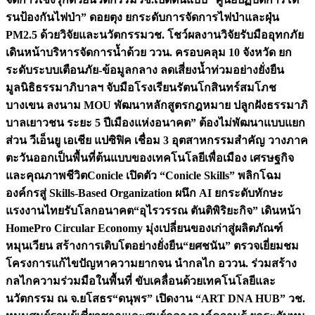
รนป้องกันไฟป่า” ดอยตุง ยกระดับการจัดการไฟป่าและฝุ่น
PM2.5 ด้วยวิจัยและนวัตกรรม
วช. โชว์ผลงานวิจัยรับมืออุทกภัย
เดินหน้าบริหารจัดการน้ำด้วย ววน. ครอบคลุม 10 จังหวัด ยก
ระดับระบบเตือนภัย-ข้อมูลกลาง ลดเสี่ยงน้ำท่วมอย่างยั่งยืน
มูลนิธิธรรมาภิบาลฯ จับมือโรงเรียนรัตนโกสินทร์สมโภช
บางเขน ลงนาม MOU พัฒนาหลักสูตรกฎหมาย ปลูกฝังธรรมาภิ
บาลเยาวชน ระยะ 5 ปี
เมืองแห่งอนาคต” ต้องไม่พัฒนาแบบแยก
ส่วน วีเอ็นยู เอเชีย แปซิฟิค เชื่อม 3 อุตสาหกรรมสำคัญ วางภาค
ตะวันออกเป็นพื้นที่ต้นแบบของเทคโนโลยีเพื่อเมือง เศรษฐกิจ
และคุณภาพชีวิต
Conicle เปิดตัว “Conicle Skills” พลิกโฉม
องค์กรสู่ Skills-Based Organization ผนึก AI ยกระดับทักษะ
แรงงานไทยรับโลกอนาคต
“อุไรวรรณ ตันติพิริยะกิจ” เดินหน้า
HomePro Circular Economy มุ่งเปลี่ยนของเก่าสู่ผลิตภัณฑ์
หมุนเวียน สร้างการเติบโตอย่างยั่งยืน
“ยศชนัน” ตรวจเยี่ยมชม
โครงการแก้ไขปัญหาความยากจน นำกลไก อววน. ร่วมสร้าง
กลไกความร่วมมือในพื้นที่ ขับเคลื่อนด้วยเทคโนโลยีและ
นวัตกรรม ณ จ.ยโสธร
“ดนุพร” เปิดงาน “ART DNA HUB” วช.