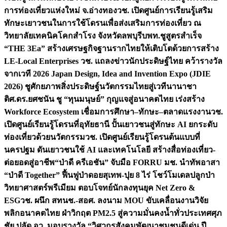
การท่องเที่ยวแห่งใหม่ จ.อ่างทอง
วช. เปิดศูนย์การเรียนรู้เสริม
ทักษะเยาวชนในการใช้โดรนเพื่อส่งเสริมการท่องเที่ยว ณ
วิทยาลัยเทคนิคโคกสำโรง จังหวัดลพบุรี
บพท.ชูสูตรสำเร็จ
“THE 3Ea” สร้างเศรษฐกิจฐานรากไทยให้เติบโตด้วยการสร้าง
LE-Local Enterprises
วช. แถลงข่าวนักประดิษฐ์ไทย คว้ารางวัล
จากเวที 2026 Japan Design, Idea and Invention Expo (JDIE
2026) ชูศักยภาพสิ่งประดิษฐ์นวัตกรรมไทยสู่เวทีนานาชา
ติ
ศ.ดร.ยศชนัน ชู “ทุนมนุษย์” กุญแจสู่อนาคตไทย เร่งสร้าง
Workforce Ecosystem เชื่อมการศึกษา–ทักษะ–ตลาดแรงงาน
วช.
เปิดศูนย์เรียนรู้โดรนที่อุทัยธานี ปั้นเยาวชนสู่ทักษะ AI ยกระดับ
ท่องเที่ยวด้วยนวัตกรรม
วช. เปิดศูนย์เรียนรู้โดรนต้นแบบที่
นครปฐม ดันเยาวชนใช้ AI และเทคโนโลยี สร้างสื่อท่องเที่ยว-
ต่อยอดสู่อาชีพ
“ป่าดี ครีเอชัน” จับมือ FORRU มช. นำทัพอาสา
“ป่าดี Together” ฟื้นฟูป่าดอยสุเทพ-ปุย 8 ไร่ โชว์โมเดลปลูกป่า
วิทยาศาสตร์พรีเมียม ตอบโจทย์นักลงทุนยุค Net Zero &
ESG
วช. ผนึก สทนช.-สอศ. ลงนาม MOU ขับเคลื่อนงานวิจัย
พลิกอนาคตไทย ฝ่าวิกฤต PM2.5 สู่ความมั่นคงน้ำทั่วประเทศ
ศุภ
ชัย ปลัด อว. มอบรางวัล “วิศวกรสังคมพัฒนาชุมชนดีเด่น ปี