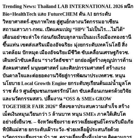
Skip
Trending News:
Thailand LAB INTERNATIONAL 2026 ผนึก
to
Bio+HealthTech และ FutureCHEM ดัน AI ยกระดับ
content
วิทยาศาสตร์-สุขภาพไทย สู่ศูนย์กลางนวัตกรรมอาเซียน
สถานเสาวภา-กทม. เปิดแคมเปญ “HPV ไม่เป็นไร…ไม่ได้”
เตือนอย่าชะล่าใจ ก่อนภัยเงียบลุกลามเป็นมะเร็ง
เมืองทองธานี
ขึ้นแท่น เขตส่งเสริมเมืองอัจฉริยะ มุ่งยกระดับเทคโนโลยี สิ่ง
แวดล้อม ปักหมุด เมืองอัจฉริยะมีชีวิต ขับเคลื่อนเศรษฐกิจ
วช.
เดินหน้าขับเคลื่อน “รางวัลธัชชา” ยกย่องผู้สร้างคุณูปการด้าน
สังคมศาสตร์ มนุษยศาสตร์ และศิลปกรรมศาสตร์ สร้างแรง
บันดาลใจและต่อยอดงานวิจัยสู่การพัฒนาประเทศ
วช. หนุน
นโยบาย Local Growth Engine ยกระดับทุเรียนต้นแม่น้ำมูลโค
ราช ตั้ง 9 ศูนย์ชุมชนเกษตรรักษ์โลก ขับเคลื่อนเกษตรด้วยวิจัย
และนวัตกรรม
สสว. ปลื้มงาน “OSS & SMEs GROW
TOGETHER FAIR 2026” ที่สงขลาประสบความสำเร็จ สร้าง
เม็ดเงินหมุนเวียนกว่า 5 ล้านบาท หนุน SMEs ภาคใต้เติบโต
อย่างยั่งยืน
วช. – จังหวัดเชียงราย ตรวจเยี่ยมศูนย์โดรนรับมือภัย
พิบัติแม่สาย ยกระดับเฝ้าระวัง–ช่วยเหลือผู้ประสบภัยด้วย
นวัตกรรม
เชียงราย นำ วช. ตรวจเยี่ยมพื้นที่แม่สาย ติดตามการ