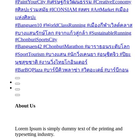
#PaintYourCity #เศรษฐกิจวัฒนธรรม #CreativeEconomy
#ศิลปะร่วมสมัย #ICONSIAM #สศร #ArtMarket #เมือง
แห่งศิลปะ
#Bangsaen10 #WorldClassRunning #เมืองกีฬาเวิลด์คลาส
#บางแสนรักษ์โลก #จากแก้วสู่กล้า #SustainableRunning
#ChonburiSportsCity
#Bangsaen42 #ChonburiMarathon #มาราธอนระดับโลก
#SportTourism #บางแสน #นักวิ่งเคนยา #อนุชิตจิว #ปิยะ
นุชสุขชาติ #งานวิ่งไทยโกอินเตอร์
#BarBQPlaza #บาร์บีคิวพลาซ่า #วิตอะเดย์ #บาร์บีกอน
About Us
Lorem Ipsum is simply dummy text of the printing and
typesetting industry.