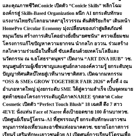
และคุณภาพชีวิต
Conicle เปิดตัว “Conicle Skills” พลิกโฉม
องค์กรสู่ Skills-Based Organization ผนึก AI ยกระดับทักษะ
แรงงานไทยรับโลกอนาคต
“อุไรวรรณ ตันติพิริยะกิจ” เดินหน้า
HomePro Circular Economy มุ่งเปลี่ยนของเก่าสู่ผลิตภัณฑ์
หมุนเวียน สร้างการเติบโตอย่างยั่งยืน
“ยศชนัน” ตรวจเยี่ยมชม
โครงการแก้ไขปัญหาความยากจน นำกลไก อววน. ร่วมสร้าง
กลไกความร่วมมือในพื้นที่ ขับเคลื่อนด้วยเทคโนโลยีและ
นวัตกรรม ณ จ.ยโสธร
“ดนุพร” เปิดงาน “ART DNA HUB” วช.
หนุนศูนย์รวมผู้เชี่ยวชาญและศูนย์กลางองค์ความรู้ ยกระดับทุน
ปัญญาทัศนศิลป์ไทยสู่เวทีนานาชาติ
สสว. เปิดฉากมหกรรม
“OSS & SMEs GROW TOGETHER FAIR 2026” ครั้งที่ 4 ณ
อำเภอหาดใหญ่ มุ่งยกระดับ SME ใต้สู่ความสำเร็จ เป็นจุดหมาย
สุดท้ายของโครงการระดับภูมิภาค
NAREE รุกตลาด Color
Cosmetic เปิดตัว “Perfect Touch Blush” 18 เฉดสี ดึง 7 สาว
4EVE นั่งแท่น Face of Naree ตั้งเป้ายอดขาย 100 ล้านบาท
วช.
เปิดศูนย์เรียนรู้โดรน–AI ที่สุพรรณบุรี ยกระดับทักษะเยาวชน
หนุนการท่องเที่ยวและอาชีพแห่งอนาคต
วช. ขยายโอกาสการ
เรียนรู้ เสริมทักษะเยาวชนด้วย AI เปิดศูนย์การเรียนรู้โดรนเพื่อ