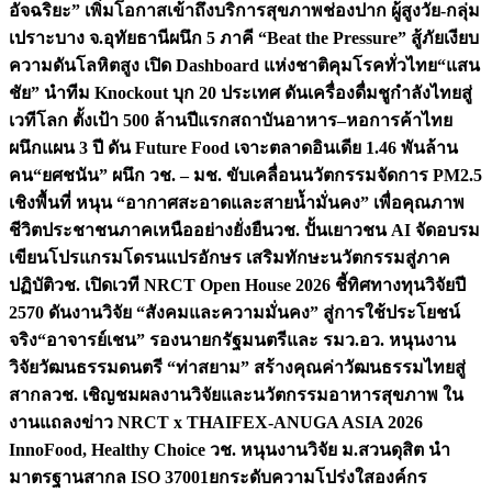
อัจฉริยะ” เพิ่มโอกาสเข้าถึงบริการสุขภาพช่องปาก ผู้สูงวัย-กลุ่ม
เปราะบาง จ.อุทัยธานี
ผนึก 5 ภาคี “Beat the Pressure” สู้ภัยเงียบ
ความดันโลหิตสูง เปิด Dashboard แห่งชาติคุมโรคทั่วไทย
“แสน
ชัย” นำทีม Knockout บุก 20 ประเทศ ดันเครื่องดื่มชูกำลังไทยสู่
เวทีโลก ตั้งเป้า 500 ล้านปีแรก
สถาบันอาหาร–หอการค้าไทย
ผนึกแผน 3 ปี ดัน Future Food เจาะตลาดอินเดีย 1.46 พันล้าน
คน
“ยศชนัน” ผนึก วช. – มช. ขับเคลื่อนนวัตกรรมจัดการ PM2.5
เชิงพื้นที่ หนุน “อากาศสะอาดและสายน้ำมั่นคง” เพื่อคุณภาพ
ชีวิตประชาชนภาคเหนืออย่างยั่งยืน
วช. ปั้นเยาวชน AI จัดอบรม
เขียนโปรแกรมโดรนแปรอักษร เสริมทักษะนวัตกรรมสู่ภาค
ปฏิบัติ
วช. เปิดเวที NRCT Open House 2026 ชี้ทิศทางทุนวิจัยปี
2570 ดันงานวิจัย “สังคมและความมั่นคง” สู่การใช้ประโยชน์
จริง
“อาจารย์เชน” รองนายกรัฐมนตรีและ รมว.อว. หนุนงาน
วิจัยวัฒนธรรมดนตรี “ท่าสยาม” สร้างคุณค่าวัฒนธรรมไทยสู่
สากล
วช. เชิญชมผลงานวิจัยและนวัตกรรมอาหารสุขภาพ ใน
งานแถลงข่าว NRCT x THAIFEX-ANUGA ASIA 2026
InnoFood, Healthy Choice
วช. หนุนงานวิจัย ม.สวนดุสิต นำ
มาตรฐานสากล ISO 37001ยกระดับความโปร่งใสองค์กร