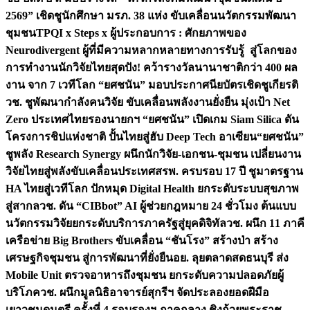
2569” เชิดชูนักศึกษา มรภ. 38 แห่ง ขับเคลื่อนนวัตกรรมพัฒนา
ชุมชน
TPQI x Steps x ผู้ประกอบการ : ศักยภาพของ
Neurodivergent ผู้ที่มีความหลากหลายทางการรับรู้ สู่โลกของ
การทำงาน
นักวิจัยไทยสุดปัง! คว้ารางวัลนานาชาติกว่า 400 ผล
งาน จาก 7 เวทีโลก “ยศชนัน” มอบประกาศนียบัตรเชิดชูเกียรติ
วช. ชูพัฒนากำลังคนวิจัย ขับเคลื่อนพลังงานยั่งยืน มุ่งเป้า Net
Zero ประเทศไทย
รองนายกฯ “ยศชนัน” เปิดเกม Siam Silica ดัน
โครงการชิปแห่งชาติ ปั้นไทยสู่ฮับ Deep Tech อาเซียน
“ยศชนัน”
ชูพลัง Research Synergy ผนึกนักวิจัย-เอกชน-ชุมชน เปลี่ยนงาน
วิจัยไทยสู่พลังขับเคลื่อนประเทศ
สรพ. ครบรอบ 17 ปี ชูมาตรฐาน
HA ไทยสู่เวทีโลก ปักหมุด Digital Health ยกระดับระบบสุขภาพ
สู่สากล
วช. ดัน “CIBbot” AI ผู้ช่วยกฎหมาย 24 ชั่วโมง ต้นแบบ
นวัตกรรมวิจัยยกระดับบริการภาครัฐสู่ยุคดิจิทัล
วช. ผนึก 11 ภาคี
เครือข่าย Big Brothers ขับเคลื่อน “ชันโรง” สร้างป่า สร้าง
เศรษฐกิจชุมชน สู่การพัฒนาที่ยั่งยืน
อย. ลุยตลาดสดธนบุรี ส่ง
Mobile Unit ตรวจอาหารถึงชุมชน ยกระดับความปลอดภัยผู้
บริโภค
วช. ผนึกมูลนิธิอาจารย์สุกรีฯ จัดประลองยอดฝีมือ
เยาวชนดนตรี ครั้งที่ 4 รอบรองฯ ภาคกลาง ชิงถ้วยพระราช