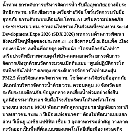
น้ำท่วม ยกระดับการบริหารจัดการน้ำ รับมืออุทกภัยอย่างมีประ
สิทธิภาพ
วช. ผนึกเชียงราย-เครือข่ายวิจัย โชว์นวัตกรรมรับมือ
อุทกภัย ยกระดับระบบเตือนภัย-โดรน-AI เสริมความปลอดภัย
ประชาชน
รมว.พม. ชวนคนไทยร่วมเป็นส่วนหนึ่งของงาน Social
Development Expo 2026 (SDX 2026) มหกรรมด้านการพัฒนา
สังคมที่ใหญ่ที่สุดของประเทศ 21–23 สิงหาคมนี้ ณ อิมแพ็ค เมือง
ทองธานี
วช. ลงพื้นที่ดอยตุง เตรียมนำ “โดรนป้องกันไฟป่า”
เสริมประสิทธิภาพควบคุมไฟป่า-ลดหมอกควัน ยกระดับการ
จัดการเชิงรุกด้วยนวัตกรรม
วช.เปิดต้นแบบ “ศูนย์ปฏิบัติการโด
รนป้องกันไฟป่า” ดอยตุง ยกระดับการจัดการไฟป่าและฝุ่น
PM2.5 ด้วยวิจัยและนวัตกรรม
วช. โชว์ผลงานวิจัยรับมืออุทกภัย
เดินหน้าบริหารจัดการน้ำด้วย ววน. ครอบคลุม 10 จังหวัด ยก
ระดับระบบเตือนภัย-ข้อมูลกลาง ลดเสี่ยงน้ำท่วมอย่างยั่งยืน
มูลนิธิธรรมาภิบาลฯ จับมือโรงเรียนรัตนโกสินทร์สมโภช
บางเขน ลงนาม MOU พัฒนาหลักสูตรกฎหมาย ปลูกฝังธรรมาภิ
บาลเยาวชน ระยะ 5 ปี
เมืองแห่งอนาคต” ต้องไม่พัฒนาแบบแยก
ส่วน วีเอ็นยู เอเชีย แปซิฟิค เชื่อม 3 อุตสาหกรรมสำคัญ วางภาค
ตะวันออกเป็นพื้นที่ต้นแบบของเทคโนโลยีเพื่อเมือง เศรษฐกิจ