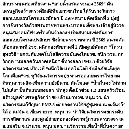
อักษร หนุนท่องเที่ยวงาน “อาบน้ำแร่แลระนอง 2569” ดัน
เศรษฐกิจสร้างสรรค์
ยินดี!ทีมเยาวชนไทย ได้รับรางวัลการ
ออกแบบแผนโดรนแปรอักษร ปี 2569 สนามคัดเลือกที่ 2 มุ่งสู่
การชิงรางวัลถ้วยพระราชทานพระบาทสมเด็จพระเจ้าอยู่หัว
วช.
หนุนสมาคมกีฬาเครื่องบินจำลองฯ เปิดสนามแข่งขันการ
ออกแบบโดรนแปรอักษร ชิงถ้วยพระราชทาน ปี 2569 สนามคัด
เลือกสนามที่ 2
วช. ผนึกกองทัพภาคที่ 2 เปิดศูนย์พัฒนา “โดรน
ยุทธวิธี” ยกระดับเทคโนโลยีความมั่นคงไทย
วช. ผนึก ววน. ถก
วิกฤต “หมอกควันภาคเหนือ” ชี้ทางออก PM2.5 ด้วยวิจัย–
นวัตกรรม
วช. เปิดเวที “ผนึกวิจัย-เทคโนโลยี รับมือภัยแล้งยุค
โลกเดือด“
วช. ชูวิจัย-นวัตกรรมปุ๋ย ทางรอดเกษตรกรไทย ลด
ต้นทุนการผลิต-เพิ่มความยั่งยืน
วช. ดันโมเดล “น้ำมั่นคง ไม่ท่วม
ไม่แล้ง” ปั้นต้นแบบสงขลา–พัทลุง ตั้งเป้าช่วย 1.2 แสนครัวเรือน
สร้างมูลค่าเศรษฐกิจกว่า 900 ล้านบาท
วช. หนุน วว. นำ
นวัตกรรมแก้ปัญหา PM2.5 ต่อยอดงานวิจัยสู่ชุมชน ณ ต.จันจว้า
ใต้ อ.แม่จัน จ.เชียงราย
วช. หนุน วว. นำวิจัยนวัตกรรมยกระดับ
การผลิตกาแฟ และศูนย์ถ่ายทอดองค์ความรู้กาแฟครบวงจร ณ
อ.แม่จริม จ.น่าน
วช. หนุน มศว. “นวัตกรรมเพื่อน้ำที่มั่นคง” ยก