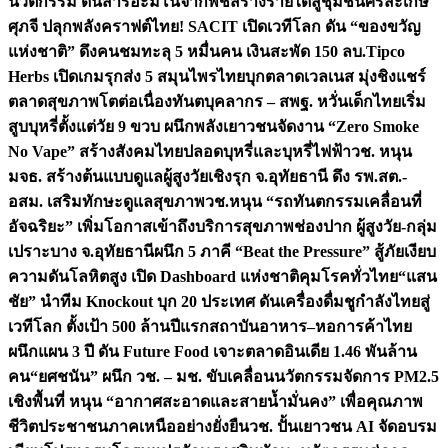
นวัตกรรม ดันสารอะมิโนจากพืชสร้างรายได้สู่ชุมชนศรีสะเกษ
ศุภจี ปลุกพลังคราฟต์ไทย! SACIT เปิดเวทีโลก ดัน “ของขวัญ
แห่งชาติ” ดึงคนชมทะลุ 5 หมื่นคน เงินสะพัด 150 ลบ.
Tipco
Herbs เปิดเกมรุกส่ง 5 สมุนไพรไทยบุกตลาดเวลเนส มุ่งชิงแชร์
ตลาดสุขภาพโตต่อเนื่อง
ทันตบุคลากร – สพฐ. หวั่นเด็กไทยเริ่ม
สูบบุหรี่ตั้งแต่วัย 9 ขวบ ผนึกพลังเยาวชนจัดงาน “Zero Smoke
No Vape” สร้างสังคมไทยปลอดบุหรี่และบุหรี่ไฟฟ้า
วช. หนุน
มจธ. สร้างต้นแบบดูแลผู้สูงวัยเชิงรุก จ.อุทัยธานี ดึง รพ.สต.-
อสม. เสริมทักษะดูแลสุขภาพ
วช.หนุน “รถทันตกรรมเคลื่อนที่
อัจฉริยะ” เพิ่มโอกาสเข้าถึงบริการสุขภาพช่องปาก ผู้สูงวัย-กลุ่ม
เปราะบาง จ.อุทัยธานี
ผนึก 5 ภาคี “Beat the Pressure” สู้ภัยเงียบ
ความดันโลหิตสูง เปิด Dashboard แห่งชาติคุมโรคทั่วไทย
“แสน
ชัย” นำทีม Knockout บุก 20 ประเทศ ดันเครื่องดื่มชูกำลังไทยสู่
เวทีโลก ตั้งเป้า 500 ล้านปีแรก
สถาบันอาหาร–หอการค้าไทย
ผนึกแผน 3 ปี ดัน Future Food เจาะตลาดอินเดีย 1.46 พันล้าน
คน
“ยศชนัน” ผนึก วช. – มช. ขับเคลื่อนนวัตกรรมจัดการ PM2.5
เชิงพื้นที่ หนุน “อากาศสะอาดและสายน้ำมั่นคง” เพื่อคุณภาพ
ชีวิตประชาชนภาคเหนืออย่างยั่งยืน
วช. ปั้นเยาวชน AI จัดอบรม