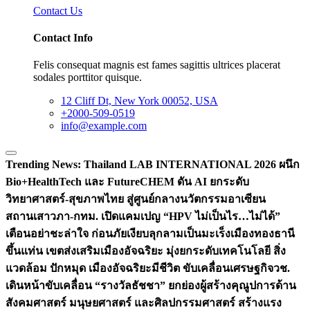
Contact Us
Contact Info
Felis consequat magnis est fames sagittis ultrices placerat
sodales porttitor quisque.
12 Cliff Dt, New York 00052, USA
+2000-509-0519
info@example.com
Trending News:
Thailand LAB INTERNATIONAL 2026 ผนึก
Bio+HealthTech และ FutureCHEM ดัน AI ยกระดับ
วิทยาศาสตร์-สุขภาพไทย สู่ศูนย์กลางนวัตกรรมอาเซียน
สถานเสาวภา-กทม. เปิดแคมเปญ “HPV ไม่เป็นไร…ไม่ได้”
เตือนอย่าชะล่าใจ ก่อนภัยเงียบลุกลามเป็นมะเร็ง
เมืองทองธานี
ขึ้นแท่น เขตส่งเสริมเมืองอัจฉริยะ มุ่งยกระดับเทคโนโลยี สิ่ง
แวดล้อม ปักหมุด เมืองอัจฉริยะมีชีวิต ขับเคลื่อนเศรษฐกิจ
วช.
เดินหน้าขับเคลื่อน “รางวัลธัชชา” ยกย่องผู้สร้างคุณูปการด้าน
สังคมศาสตร์ มนุษยศาสตร์ และศิลปกรรมศาสตร์ สร้างแรง