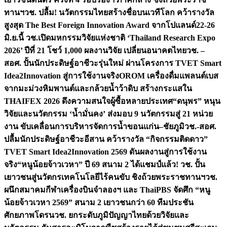
ทานฯ
วช. ปลื้ม! นวัตกรรมไทยสร้างชื่อบนเวทีโลก คว้ารางวัล
สูงสุด The Best Foreign Innovation Award จากโปแลนด์
22-26
มิ.ย.นี้ วช.เปิดมหกรรมวิจัยแห่งชาติ ‘Thailand Research Expo
2026’ ปีที่ 21 โชว์ 1,000 ผลงานวิจัย เปลี่ยนอนาคตไทย
วช. –
สอศ. ปั้นนักประดิษฐ์อาชีวะรุ่นใหม่ ผ่านโครงการ TVET Smart
Idea2Innovation สู่การใช้งานจริง
OROM เครื่องดื่มแพลนต์เบส
จากมะม่วงหิมพานต์และกล้วยน้ำว้าดิบ สร้างกระแสใน
THAIFEX 2026 ดึงความสนใจผู้ซื้อหลายประเทศ
“ดนุพร” หนุน
วิจัยและนวัตกรรม ‘น้ำมั่นคง’ ส่งมอบ 9 นวัตกรรมสู่ 21 หน่วย
งาน ขับเคลื่อนการบริหารจัดการน้ำขอนแก่น–ชัยภูมิ
วช.-สอศ.
ปลื้มนักประดิษฐ์อาชีวะอีสาน คว้ารางวัล “กิจกรรมติดดาว”
TVET Smart Idea2Innovation 2569 ดันผลงานสู่การใช้งาน
จริง
“หนูน้อยจ้าวเวหา” ปี 69 สนาม 2 ได้แชมป์แล้ว! วช. ปั้น
เยาวชนสู่นวัตกรเทคโนโลยีไร้คนขับ ชิงถ้วยพระราชทานฯ
วช.
ผนึกสมาคมกีฬาเครื่องบินจำลองฯ และ ThaiPBS จัดศึก “หนู
น้อยจ้าวเวหา 2569” สนาม 2 เยาวชนกว่า 60 ทีมประชัน
ศักยภาพโดรน
วช. ยกระดับภูมิปัญญาไทยด้วยวิจัยและ