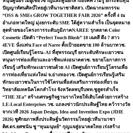
หนุนศูนย์รวมผู้เชี่ยวชาญและศูนย์กลางองค์ความรู้ ยกระดับทุน
ปัญญาทัศนศิลป์ไทยสู่เวทีนานาชาติ
สสว. เปิดฉากมหกรรม
“OSS & SMEs GROW TOGETHER FAIR 2026” ครั้งที่ 4 ณ
อำเภอหาดใหญ่ มุ่งยกระดับ SME ใต้สู่ความสำเร็จ เป็นจุดหมาย
สุดท้ายของโครงการระดับภูมิภาค
NAREE รุกตลาด Color
Cosmetic เปิดตัว “Perfect Touch Blush” 18 เฉดสี ดึง 7 สาว
4EVE นั่งแท่น Face of Naree ตั้งเป้ายอดขาย 100 ล้านบาท
วช.
เปิดศูนย์เรียนรู้โดรน–AI ที่สุพรรณบุรี ยกระดับทักษะเยาวชน
หนุนการท่องเที่ยวและอาชีพแห่งอนาคต
วช. ขยายโอกาสการ
เรียนรู้ เสริมทักษะเยาวชนด้วย AI เปิดศูนย์การเรียนรู้โดรนเพื่อ
การท่องเที่ยวแห่งใหม่ จ.อ่างทอง
วช. เปิดศูนย์การเรียนรู้เสริม
ทักษะเยาวชนในการใช้โดรนเพื่อส่งเสริมการท่องเที่ยว ณ
วิทยาลัยเทคนิคโคกสำโรง จังหวัดลพบุรี
บพท.ชูสูตรสำเร็จ
“THE 3Ea” สร้างเศรษฐกิจฐานรากไทยให้เติบโตด้วยการสร้าง
LE-Local Enterprises
วช. แถลงข่าวนักประดิษฐ์ไทย คว้ารางวัล
จากเวที 2026 Japan Design, Idea and Invention Expo (JDIE
2026) ชูศักยภาพสิ่งประดิษฐ์นวัตกรรมไทยสู่เวทีนานาชา
ติ
ศ.ดร.ยศชนัน ชู “ทุนมนุษย์” กุญแจสู่อนาคตไทย เร่งสร้าง