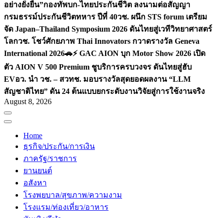
อย่างยั่งยืน”
กองทัพบก-ไทยประกันชีวิต ลงนามต่อสัญญา
กรมธรรม์ประกันชีวิตทหาร ปีที่ 40
วช. ผนึก STS forum เตรียม
จัด Japan–Thailand Symposium 2026 ดันไทยสู่เวทีวิทยาศาสตร์
โลก
วช. โชว์ศักยภาพ Thai Innovators กวาดรางวัล Geneva
International 2026
🚗⚡️ GAC AION บุก Motor Show 2026 เปิด
ตัว AION V 500 Premium ชูบริการครบวงจร ดันไทยสู่ฮับ
EV
อว. นำ วช. – สวทช. มอบรางวัลสุดยอดผลงาน “LLM
สัญชาติไทย” ดัน 24 ต้นแบบยกระดับงานวิจัยสู่การใช้งานจริง
August 8, 2026
Home
ธุรกิจ/ประกัน/การเงิน
ภาครัฐ/ราชการ
ยานยนต์
อสังหา
โรงพยบาล/สุขภาพ/ความงาม
โรงแรม/ท่องเที่ยว/อาหาร