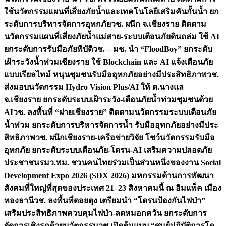
ใช้นวัตกรรมแผนที่เสี่ยงภัยน้ำและเทคโนโลยีเสริมคันกั้นน้ำ ยก
ระดับการบริหารจัดการอุทกภัย
วช. ผนึก จ.เชียงราย ติดตาม
นวัตกรรมแผนที่เสี่ยงภัยน้ำแม่สาย-ระบบเตือนภัยดินถล่ม ใช้ AI
ยกระดับการรับมือภัยพิบัติ
วช. – มช. นำ “FloodBoy” ยกระดับ
เฝ้าระวังน้ำท่วมเชียงราย ใช้ Blockchain และ AI แจ้งเตือนภัย
แบบเรียลไทม์ หนุนชุมชนรับมืออุทกภัยอย่างมีประสิทธิภาพ
วช.
ส่งมอบนวัตกรรม Hydro Vision Plus/AI ให้ ต.นางแล
จ.เชียงราย ยกระดับระบบเฝ้าระวัง-เตือนภัยน้ำท่วมชุมชนด้วย
AI
วช. ลงพื้นที่ “ฝายเชียงราย” ติดตามนวัตกรรมระบบเตือนภัย
น้ำท่วม ยกระดับการบริหารจัดการน้ำ รับมืออุทกภัยอย่างมีประ
สิทธิภาพ
วช. ผนึกเชียงราย-เครือข่ายวิจัย โชว์นวัตกรรมรับมือ
อุทกภัย ยกระดับระบบเตือนภัย-โดรน-AI เสริมความปลอดภัย
ประชาชน
รมว.พม. ชวนคนไทยร่วมเป็นส่วนหนึ่งของงาน Social
Development Expo 2026 (SDX 2026) มหกรรมด้านการพัฒนา
สังคมที่ใหญ่ที่สุดของประเทศ 21–23 สิงหาคมนี้ ณ อิมแพ็ค เมือง
ทองธานี
วช. ลงพื้นที่ดอยตุง เตรียมนำ “โดรนป้องกันไฟป่า”
เสริมประสิทธิภาพควบคุมไฟป่า-ลดหมอกควัน ยกระดับการ
จัดการเชิงรุกด้วยนวัตกรรม
วช.เปิดต้นแบบ “ศูนย์ปฏิบัติการโด