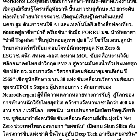
Workforce Ecosystem เชื่อมการศึกษา–ทักษะ–ตลาดแรงงาน
วช.
เปิดศูนย์เรียนรู้โดรนที่อุทัยธานี ปั้นเยาวชนสู่ทักษะ AI ยกระดับ
ท่องเที่ยวด้วยนวัตกรรม
วช. เปิดศูนย์เรียนรู้โดรนต้นแบบที่
นครปฐม ดันเยาวชนใช้ AI และเทคโนโลยี สร้างสื่อท่องเที่ยว-
ต่อยอดสู่อาชีพ
“ป่าดี ครีเอชัน” จับมือ FORRU มช. นำทัพอาสา
“ป่าดี Together” ฟื้นฟูป่าดอยสุเทพ-ปุย 8 ไร่ โชว์โมเดลปลูกป่า
วิทยาศาสตร์พรีเมียม ตอบโจทย์นักลงทุนยุค Net Zero &
ESG
วช. ผนึก สทนช.-สอศ. ลงนาม MOU ขับเคลื่อนงานวิจัย
พลิกอนาคตไทย ฝ่าวิกฤต PM2.5 สู่ความมั่นคงน้ำทั่วประเทศ
ศุภ
ชัย ปลัด อว. มอบรางวัล “วิศวกรสังคมพัฒนาชุมชนดีเด่น ปี
2569” เชิดชูนักศึกษา มรภ. 38 แห่ง ขับเคลื่อนนวัตกรรมพัฒนา
ชุมชน
TPQI x Steps x ผู้ประกอบการ : ศักยภาพของ
Neurodivergent ผู้ที่มีความหลากหลายทางการรับรู้ สู่โลกของ
การทำงาน
นักวิจัยไทยสุดปัง! คว้ารางวัลนานาชาติกว่า 400 ผล
งาน จาก 7 เวทีโลก “ยศชนัน” มอบประกาศนียบัตรเชิดชูเกียรติ
วช. ชูพัฒนากำลังคนวิจัย ขับเคลื่อนพลังงานยั่งยืน มุ่งเป้า Net
Zero ประเทศไทย
รองนายกฯ “ยศชนัน” เปิดเกม Siam Silica ดัน
โครงการชิปแห่งชาติ ปั้นไทยสู่ฮับ Deep Tech อาเซียน
“ยศชนัน”