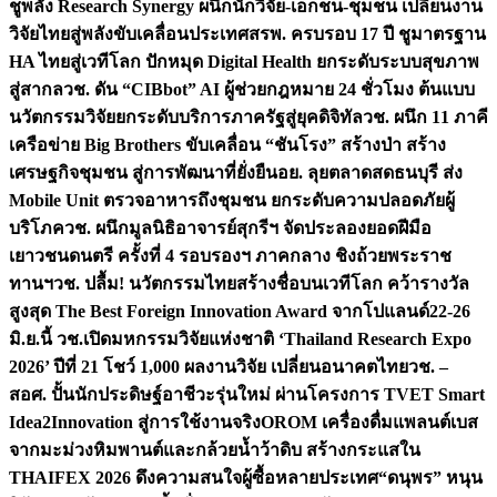
ชูพลัง Research Synergy ผนึกนักวิจัย-เอกชน-ชุมชน เปลี่ยนงาน
วิจัยไทยสู่พลังขับเคลื่อนประเทศ
สรพ. ครบรอบ 17 ปี ชูมาตรฐาน
HA ไทยสู่เวทีโลก ปักหมุด Digital Health ยกระดับระบบสุขภาพ
สู่สากล
วช. ดัน “CIBbot” AI ผู้ช่วยกฎหมาย 24 ชั่วโมง ต้นแบบ
นวัตกรรมวิจัยยกระดับบริการภาครัฐสู่ยุคดิจิทัล
วช. ผนึก 11 ภาคี
เครือข่าย Big Brothers ขับเคลื่อน “ชันโรง” สร้างป่า สร้าง
เศรษฐกิจชุมชน สู่การพัฒนาที่ยั่งยืน
อย. ลุยตลาดสดธนบุรี ส่ง
Mobile Unit ตรวจอาหารถึงชุมชน ยกระดับความปลอดภัยผู้
บริโภค
วช. ผนึกมูลนิธิอาจารย์สุกรีฯ จัดประลองยอดฝีมือ
เยาวชนดนตรี ครั้งที่ 4 รอบรองฯ ภาคกลาง ชิงถ้วยพระราช
ทานฯ
วช. ปลื้ม! นวัตกรรมไทยสร้างชื่อบนเวทีโลก คว้ารางวัล
สูงสุด The Best Foreign Innovation Award จากโปแลนด์
22-26
มิ.ย.นี้ วช.เปิดมหกรรมวิจัยแห่งชาติ ‘Thailand Research Expo
2026’ ปีที่ 21 โชว์ 1,000 ผลงานวิจัย เปลี่ยนอนาคตไทย
วช. –
สอศ. ปั้นนักประดิษฐ์อาชีวะรุ่นใหม่ ผ่านโครงการ TVET Smart
Idea2Innovation สู่การใช้งานจริง
OROM เครื่องดื่มแพลนต์เบส
จากมะม่วงหิมพานต์และกล้วยน้ำว้าดิบ สร้างกระแสใน
THAIFEX 2026 ดึงความสนใจผู้ซื้อหลายประเทศ
“ดนุพร” หนุน