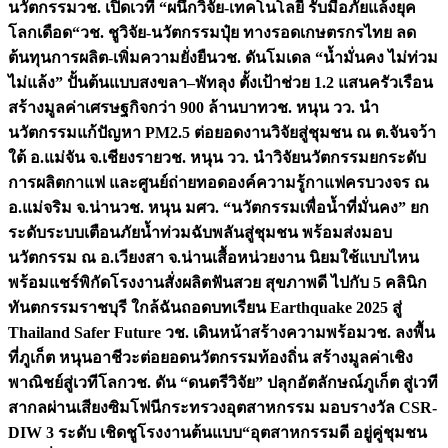
นวัตกรรม
วช. เปิดเวที “ผนึกวิจัย-เทคโนโลยี รับมือภัยแล้งยุค
โลกเดือด“
วช. ชูวิจัย-นวัตกรรมปุ๋ย ทางรอดเกษตรกรไทย ลด
ต้นทุนการผลิต-เพิ่มความยั่งยืน
วช. ดันโมเดล “น้ำมั่นคง ไม่ท่วม
ไม่แล้ง” ปั้นต้นแบบสงขลา–พัทลุง ตั้งเป้าช่วย 1.2 แสนครัวเรือน
สร้างมูลค่าเศรษฐกิจกว่า 900 ล้านบาท
วช. หนุน วว. นำ
นวัตกรรมแก้ปัญหา PM2.5 ต่อยอดงานวิจัยสู่ชุมชน ณ ต.จันจว้า
ใต้ อ.แม่จัน จ.เชียงราย
วช. หนุน วว. นำวิจัยนวัตกรรมยกระดับ
การผลิตกาแฟ และศูนย์ถ่ายทอดองค์ความรู้กาแฟครบวงจร ณ
อ.แม่จริม จ.น่าน
วช. หนุน มศว. “นวัตกรรมเพื่อน้ำที่มั่นคง” ยก
ระดับระบบเตือนภัยน้ำท่วมฉับพลันสู่ชุมชน พร้อมส่งมอบ
นวัตกรรม ณ อ.เวียงสา จ.น่าน
เสื้อหน่วยงาน นิยมใช้แบบไหน
พร้อมแชร์พิกัดโรงงานสั่งผลิต
ฟันสวย สุขภาพดี ไปกับ 5 คลินิก
ทันตกรรมราชบุรี ใกล้ฉัน
ถอดบทเรียน Earthquake 2025 สู่
Thailand Safer Future วช. เดินหน้าสร้างความพร้อม
วช. ลงพื้น
ที่ภูเก็ต หนุนอาชีวะต่อยอดนวัตกรรมท้องถิ่น สร้างมูลค่าเชิง
พาณิชย์สู่เวทีโลก
วช. ดัน “ดนตรีวิจัย” ปลุกอัตลักษณ์ภูเก็ต สู่เวที
สากลผ่านเสียงซิมโฟนี
กระทรวงอุตสาหกรรม มอบรางวัล CSR-
DIW 3 ระดับ เชิดชูโรงงานต้นแบบ“อุตสาหกรรมดี อยู่คู่ชุมชน