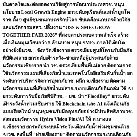
บันดาลใจและต่อยอดงานวิจัยสู่การพัฒนาประเทศ
วช. หนุน
นโยบาย Local Growth Engine ยกระดับทุเรียนต้นแม่น้ำมูลโค
ราช ตั้ง 9 ศูนย์ชุมชนเกษตรรักษ์โลก ขับเคลื่อนเกษตรด้วยวิจัย
และนวัตกรรม
สสว. ปลื้มงาน “OSS & SMEs GROW
TOGETHER FAIR 2026” ที่สงขลาประสบความสำเร็จ สร้าง
เม็ดเงินหมุนเวียนกว่า 5 ล้านบาท หนุน SMEs ภาคใต้เติบโต
อย่างยั่งยืน
วช. – จังหวัดเชียงราย ตรวจเยี่ยมศูนย์โดรนรับมือภัย
พิบัติแม่สาย ยกระดับเฝ้าระวัง–ช่วยเหลือผู้ประสบภัยด้วย
นวัตกรรม
เชียงราย นำ วช. ตรวจเยี่ยมพื้นที่แม่สาย ติดตามการ
ใช้นวัตกรรมแผนที่เสี่ยงภัยน้ำและเทคโนโลยีเสริมคันกั้นน้ำ ยก
ระดับการบริหารจัดการอุทกภัย
วช. ผนึก จ.เชียงราย ติดตาม
นวัตกรรมแผนที่เสี่ยงภัยน้ำแม่สาย-ระบบเตือนภัยดินถล่ม ใช้ AI
ยกระดับการรับมือภัยพิบัติ
วช. – มช. นำ “FloodBoy” ยกระดับ
เฝ้าระวังน้ำท่วมเชียงราย ใช้ Blockchain และ AI แจ้งเตือนภัย
แบบเรียลไทม์ หนุนชุมชนรับมืออุทกภัยอย่างมีประสิทธิภาพ
วช.
ส่งมอบนวัตกรรม Hydro Vision Plus/AI ให้ ต.นางแล
จ.เชียงราย ยกระดับระบบเฝ้าระวัง-เตือนภัยน้ำท่วมชุมชนด้วย
AI
วช. ลงพื้นที่ “ฝายเชียงราย” ติดตามนวัตกรรมระบบเตือนภัย