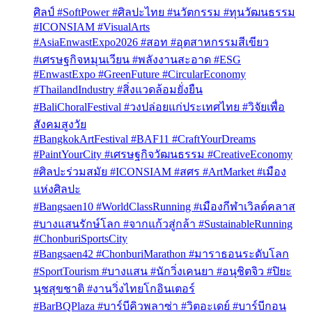
ศิลป์ #SoftPower #ศิลปะไทย #นวัตกรรม #ทุนวัฒนธรรม
#ICONSIAM #VisualArts
#AsiaEnwastExpo2026 #สอท #อุตสาหกรรมสีเขียว
#เศรษฐกิจหมุนเวียน #พลังงานสะอาด #ESG
#EnwastExpo #GreenFuture #CircularEconomy
#ThailandIndustry #สิ่งแวดล้อมยั่งยืน
#BaliChoralFestival #วงปล่อยแก่ประเทศไทย #วิจัยเพื่อ
สังคมสูงวัย
#BangkokArtFestival #BAF11 #CraftYourDreams
#PaintYourCity #เศรษฐกิจวัฒนธรรม #CreativeEconomy
#ศิลปะร่วมสมัย #ICONSIAM #สศร #ArtMarket #เมือง
แห่งศิลปะ
#Bangsaen10 #WorldClassRunning #เมืองกีฬาเวิลด์คลาส
#บางแสนรักษ์โลก #จากแก้วสู่กล้า #SustainableRunning
#ChonburiSportsCity
#Bangsaen42 #ChonburiMarathon #มาราธอนระดับโลก
#SportTourism #บางแสน #นักวิ่งเคนยา #อนุชิตจิว #ปิยะ
นุชสุขชาติ #งานวิ่งไทยโกอินเตอร์
#BarBQPlaza #บาร์บีคิวพลาซ่า #วิตอะเดย์ #บาร์บีกอน