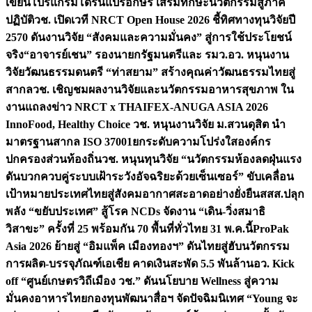
เขียนโปรแกรมโดรนแปรอักษร เสริมทักษะนวัตกรรมสู่ภาค
ปฏิบัติ
วช. เปิดเวที NRCT Open House 2026 ชี้ทิศทางทุนวิจัยปี
2570 ดันงานวิจัย “สังคมและความมั่นคง” สู่การใช้ประโยชน์
จริง
“อาจารย์เชน” รองนายกรัฐมนตรีและ รมว.อว. หนุนงาน
วิจัยวัฒนธรรมดนตรี “ท่าสยาม” สร้างคุณค่าวัฒนธรรมไทยสู่
สากล
วช. เชิญชมผลงานวิจัยและนวัตกรรมอาหารสุขภาพ ใน
งานแถลงข่าว NRCT x THAIFEX-ANUGA ASIA 2026
InnoFood, Healthy Choice
วช. หนุนงานวิจัย ม.สวนดุสิต นำ
มาตรฐานสากล ISO 37001ยกระดับความโปร่งใสองค์กร
ปกครองส่วนท้องถิ่น
วช. หนุนทุนวิจัย “นวัตกรรมห้องลดฝุ่นแรง
ดันบวกควบคู่ระบบเฝ้าระวังอัจฉริยะด้วยเซ็นเซอร์” ขับเคลื่อน
เป้าหมายประเทศไทยสู่สังคมอากาศสะอาดอย่างยั่งยืน
สสส.ปลุก
พลัง “ขยับประเทศ” สู้โรค NCDs จัดงาน “เดิน-วิ่งสมาธิ
วิสาขะ” ครั้งที่ 25 พร้อมกัน 70 พื้นที่ทั่วไทย 31 พ.ค.นี้
ProPak
Asia 2026 ย้ายสู่ “อิมแพ็ค เมืองทองฯ” ดันไทยสู่ฮับนวัตกรรม
การผลิต-บรรจุภัณฑ์เอเชีย คาดเงินสะพัด 5.5 พันล้าน
อว. Kick
off “ศูนย์เกษตรวิถีเมือง วช.” ดันนโยบาย Wellness สู่ความ
มั่นคงอาหารไทย
กองทุนพัฒนาสื่อฯ จัดปัจฉิมนิเทศ “Young จะ