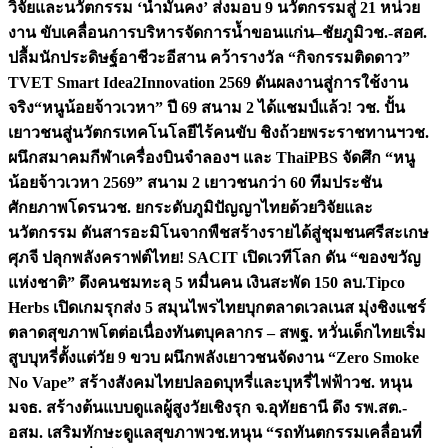
วิจัยและนวัตกรรม ‘น้ำมั่นคง’ ส่งมอบ 9 นวัตกรรมสู่ 21 หน่วย
งาน ขับเคลื่อนการบริหารจัดการน้ำขอนแก่น–ชัยภูมิ
วช.-สอศ.
ปลื้มนักประดิษฐ์อาชีวะอีสาน คว้ารางวัล “กิจกรรมติดดาว”
TVET Smart Idea2Innovation 2569 ดันผลงานสู่การใช้งาน
จริง
“หนูน้อยจ้าวเวหา” ปี 69 สนาม 2 ได้แชมป์แล้ว! วช. ปั้น
เยาวชนสู่นวัตกรเทคโนโลยีไร้คนขับ ชิงถ้วยพระราชทานฯ
วช.
ผนึกสมาคมกีฬาเครื่องบินจำลองฯ และ ThaiPBS จัดศึก “หนู
น้อยจ้าวเวหา 2569” สนาม 2 เยาวชนกว่า 60 ทีมประชัน
ศักยภาพโดรน
วช. ยกระดับภูมิปัญญาไทยด้วยวิจัยและ
นวัตกรรม ดันสารอะมิโนจากพืชสร้างรายได้สู่ชุมชนศรีสะเกษ
ศุภจี ปลุกพลังคราฟต์ไทย! SACIT เปิดเวทีโลก ดัน “ของขวัญ
แห่งชาติ” ดึงคนชมทะลุ 5 หมื่นคน เงินสะพัด 150 ลบ.
Tipco
Herbs เปิดเกมรุกส่ง 5 สมุนไพรไทยบุกตลาดเวลเนส มุ่งชิงแชร์
ตลาดสุขภาพโตต่อเนื่อง
ทันตบุคลากร – สพฐ. หวั่นเด็กไทยเริ่ม
สูบบุหรี่ตั้งแต่วัย 9 ขวบ ผนึกพลังเยาวชนจัดงาน “Zero Smoke
No Vape” สร้างสังคมไทยปลอดบุหรี่และบุหรี่ไฟฟ้า
วช. หนุน
มจธ. สร้างต้นแบบดูแลผู้สูงวัยเชิงรุก จ.อุทัยธานี ดึง รพ.สต.-
อสม. เสริมทักษะดูแลสุขภาพ
วช.หนุน “รถทันตกรรมเคลื่อนที่