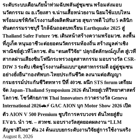
ระดับระบบเตือนภัยน้ำท่วมฉับพลันสู่ชุมชน พร้อมส่งมอบ
นวัตกรรม ณ อ.เวียงสา จ.น่าน
เสื้อหน่วยงาน นิยมใช้แบบไหน
พร้อมแชร์พิกัดโรงงานสั่งผลิต
ฟันสวย สุขภาพดี ไปกับ 5 คลินิก
ทันตกรรมราชบุรี ใกล้ฉัน
ถอดบทเรียน Earthquake 2025 สู่
Thailand Safer Future วช. เดินหน้าสร้างความพร้อม
วช. ลงพื้น
ที่ภูเก็ต หนุนอาชีวะต่อยอดนวัตกรรมท้องถิ่น สร้างมูลค่าเชิง
พาณิชย์สู่เวทีโลก
วช. ดัน “ดนตรีวิจัย” ปลุกอัตลักษณ์ภูเก็ต สู่เวที
สากลผ่านเสียงซิมโฟนี
กระทรวงอุตสาหกรรม มอบรางวัล CSR-
DIW 3 ระดับ เชิดชูโรงงานต้นแบบ“อุตสาหกรรมดี อยู่คู่ชุมชน
อย่างยั่งยืน”
กองทัพบก-ไทยประกันชีวิต ลงนามต่อสัญญา
กรมธรรม์ประกันชีวิตทหาร ปีที่ 40
วช. ผนึก STS forum เตรียม
จัด Japan–Thailand Symposium 2026 ดันไทยสู่เวทีวิทยาศาสตร์
โลก
วช. โชว์ศักยภาพ Thai Innovators กวาดรางวัล Geneva
International 2026
🚗⚡️ GAC AION บุก Motor Show 2026 เปิด
ตัว AION V 500 Premium ชูบริการครบวงจร ดันไทยสู่ฮับ
EV
อว. นำ วช. – สวทช. มอบรางวัลสุดยอดผลงาน “LLM
สัญชาติไทย” ดัน 24 ต้นแบบยกระดับงานวิจัยสู่การใช้งานจริง
August 8, 2026