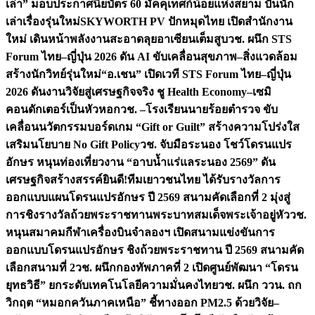
เล่า” มอบประกาศนียบัตร 60 มัคคุเทศก์น้อยแห่งสยาม ปั้นนัก
เล่าเรื่องรุ่นใหม่
SKYWORTH PV ปักหมุดไทย เปิดสำนักงาน
ใหม่ เดินหน้าพลังงานสะอาดลุยอาเซียนเต็มสูบ
วช. ผนึก STS
Forum ไทย–ญี่ปุ่น 2026 ดัน AI ขับเคลื่อนสุขภาพ–สิ่งแวดล้อม
สร้างนักวิทย์รุ่นใหม่
“อ.เชน” เปิดเวที STS Forum ไทย–ญี่ปุ่น
2026 ดันงานวิจัยสู่เศรษฐกิจจริง ชู Health Economy–เซมิ
คอนดักเตอร์เป็นหัวหอก
วช. –โรงเรียนนายร้อยตำรวจ ขับ
เคลื่อนนวัตกรรมบอร์ดเกม “Gift or Guilt” สร้างความโปร่งใส
เสริมนโยบาย No Gift Policy
วช. จับมือระนอง โชว์โดรนแปร
อักษร หนุนท่องเที่ยวงาน “อาบน้ำแร่แลระนอง 2569” ดัน
เศรษฐกิจสร้างสรรค์
ยินดี!ทีมเยาวชนไทย ได้รับรางวัลการ
ออกแบบแผนโดรนแปรอักษร ปี 2569 สนามคัดเลือกที่ 2 มุ่งสู่
การชิงรางวัลถ้วยพระราชทานพระบาทสมเด็จพระเจ้าอยู่หัว
วช.
หนุนสมาคมกีฬาเครื่องบินจำลองฯ เปิดสนามแข่งขันการ
ออกแบบโดรนแปรอักษร ชิงถ้วยพระราชทาน ปี 2569 สนามคัด
เลือกสนามที่ 2
วช. ผนึกกองทัพภาคที่ 2 เปิดศูนย์พัฒนา “โดรน
ยุทธวิธี” ยกระดับเทคโนโลยีความมั่นคงไทย
วช. ผนึก ววน. ถก
วิกฤต “หมอกควันภาคเหนือ” ชี้ทางออก PM2.5 ด้วยวิจัย–