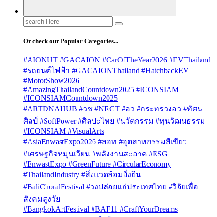
Search
for:
Or check our Popular Categories...
#AIONUT #GACAION #CarOfTheYear2026 #EVThailand
#รถยนต์ไฟฟ้า #GACAIONThailand #HatchbackEV
#MotorShow2026
#AmazingThailandCountdown2025 #ICONSIAM
#ICONSIAMCountdown2025
#ARTDNAHUB #วช #NRCT #อว #กระทรวงอว #ทัศน
ศิลป์ #SoftPower #ศิลปะไทย #นวัตกรรม #ทุนวัฒนธรรม
#ICONSIAM #VisualArts
#AsiaEnwastExpo2026 #สอท #อุตสาหกรรมสีเขียว
#เศรษฐกิจหมุนเวียน #พลังงานสะอาด #ESG
#EnwastExpo #GreenFuture #CircularEconomy
#ThailandIndustry #สิ่งแวดล้อมยั่งยืน
#BaliChoralFestival #วงปล่อยแก่ประเทศไทย #วิจัยเพื่อ
สังคมสูงวัย
#BangkokArtFestival #BAF11 #CraftYourDreams