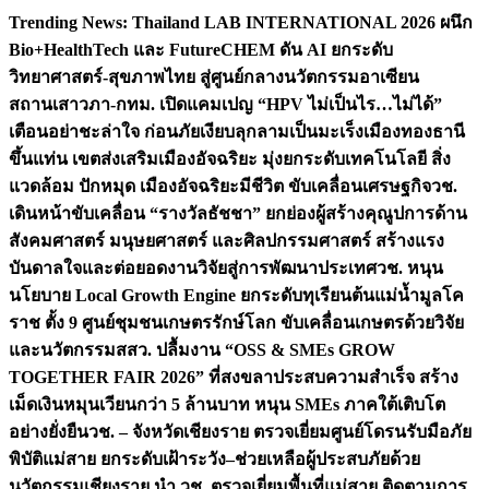
Skip
Trending News:
Thailand LAB INTERNATIONAL 2026 ผนึก
to
Bio+HealthTech และ FutureCHEM ดัน AI ยกระดับ
content
วิทยาศาสตร์-สุขภาพไทย สู่ศูนย์กลางนวัตกรรมอาเซียน
สถานเสาวภา-กทม. เปิดแคมเปญ “HPV ไม่เป็นไร…ไม่ได้”
เตือนอย่าชะล่าใจ ก่อนภัยเงียบลุกลามเป็นมะเร็ง
เมืองทองธานี
ขึ้นแท่น เขตส่งเสริมเมืองอัจฉริยะ มุ่งยกระดับเทคโนโลยี สิ่ง
แวดล้อม ปักหมุด เมืองอัจฉริยะมีชีวิต ขับเคลื่อนเศรษฐกิจ
วช.
เดินหน้าขับเคลื่อน “รางวัลธัชชา” ยกย่องผู้สร้างคุณูปการด้าน
สังคมศาสตร์ มนุษยศาสตร์ และศิลปกรรมศาสตร์ สร้างแรง
บันดาลใจและต่อยอดงานวิจัยสู่การพัฒนาประเทศ
วช. หนุน
นโยบาย Local Growth Engine ยกระดับทุเรียนต้นแม่น้ำมูลโค
ราช ตั้ง 9 ศูนย์ชุมชนเกษตรรักษ์โลก ขับเคลื่อนเกษตรด้วยวิจัย
และนวัตกรรม
สสว. ปลื้มงาน “OSS & SMEs GROW
TOGETHER FAIR 2026” ที่สงขลาประสบความสำเร็จ สร้าง
เม็ดเงินหมุนเวียนกว่า 5 ล้านบาท หนุน SMEs ภาคใต้เติบโต
อย่างยั่งยืน
วช. – จังหวัดเชียงราย ตรวจเยี่ยมศูนย์โดรนรับมือภัย
พิบัติแม่สาย ยกระดับเฝ้าระวัง–ช่วยเหลือผู้ประสบภัยด้วย
นวัตกรรม
เชียงราย นำ วช. ตรวจเยี่ยมพื้นที่แม่สาย ติดตามการ