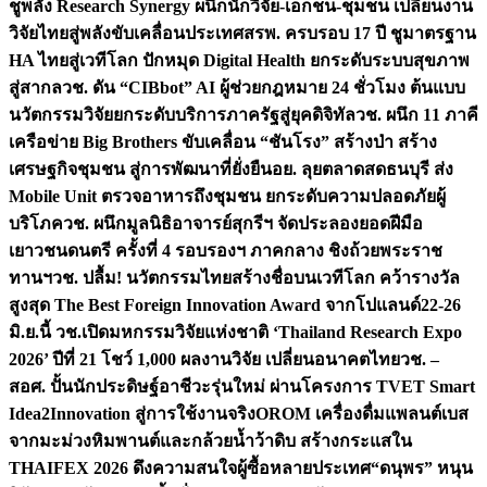
ชูพลัง Research Synergy ผนึกนักวิจัย-เอกชน-ชุมชน เปลี่ยนงาน
วิจัยไทยสู่พลังขับเคลื่อนประเทศ
สรพ. ครบรอบ 17 ปี ชูมาตรฐาน
HA ไทยสู่เวทีโลก ปักหมุด Digital Health ยกระดับระบบสุขภาพ
สู่สากล
วช. ดัน “CIBbot” AI ผู้ช่วยกฎหมาย 24 ชั่วโมง ต้นแบบ
นวัตกรรมวิจัยยกระดับบริการภาครัฐสู่ยุคดิจิทัล
วช. ผนึก 11 ภาคี
เครือข่าย Big Brothers ขับเคลื่อน “ชันโรง” สร้างป่า สร้าง
เศรษฐกิจชุมชน สู่การพัฒนาที่ยั่งยืน
อย. ลุยตลาดสดธนบุรี ส่ง
Mobile Unit ตรวจอาหารถึงชุมชน ยกระดับความปลอดภัยผู้
บริโภค
วช. ผนึกมูลนิธิอาจารย์สุกรีฯ จัดประลองยอดฝีมือ
เยาวชนดนตรี ครั้งที่ 4 รอบรองฯ ภาคกลาง ชิงถ้วยพระราช
ทานฯ
วช. ปลื้ม! นวัตกรรมไทยสร้างชื่อบนเวทีโลก คว้ารางวัล
สูงสุด The Best Foreign Innovation Award จากโปแลนด์
22-26
มิ.ย.นี้ วช.เปิดมหกรรมวิจัยแห่งชาติ ‘Thailand Research Expo
2026’ ปีที่ 21 โชว์ 1,000 ผลงานวิจัย เปลี่ยนอนาคตไทย
วช. –
สอศ. ปั้นนักประดิษฐ์อาชีวะรุ่นใหม่ ผ่านโครงการ TVET Smart
Idea2Innovation สู่การใช้งานจริง
OROM เครื่องดื่มแพลนต์เบส
จากมะม่วงหิมพานต์และกล้วยน้ำว้าดิบ สร้างกระแสใน
THAIFEX 2026 ดึงความสนใจผู้ซื้อหลายประเทศ
“ดนุพร” หนุน