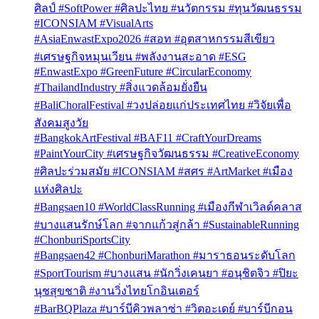
ศิลป์ #SoftPower #ศิลปะไทย #นวัตกรรม #ทุนวัฒนธรรม
#ICONSIAM #VisualArts
#AsiaEnwastExpo2026 #สอท #อุตสาหกรรมสีเขียว
#เศรษฐกิจหมุนเวียน #พลังงานสะอาด #ESG
#EnwastExpo #GreenFuture #CircularEconomy
#ThailandIndustry #สิ่งแวดล้อมยั่งยืน
#BaliChoralFestival #วงปล่อยแก่ประเทศไทย #วิจัยเพื่อ
สังคมสูงวัย
#BangkokArtFestival #BAF11 #CraftYourDreams
#PaintYourCity #เศรษฐกิจวัฒนธรรม #CreativeEconomy
#ศิลปะร่วมสมัย #ICONSIAM #สศร #ArtMarket #เมือง
แห่งศิลปะ
#Bangsaen10 #WorldClassRunning #เมืองกีฬาเวิลด์คลาส
#บางแสนรักษ์โลก #จากแก้วสู่กล้า #SustainableRunning
#ChonburiSportsCity
#Bangsaen42 #ChonburiMarathon #มาราธอนระดับโลก
#SportTourism #บางแสน #นักวิ่งเคนยา #อนุชิตจิว #ปิยะ
นุชสุขชาติ #งานวิ่งไทยโกอินเตอร์
#BarBQPlaza #บาร์บีคิวพลาซ่า #วิตอะเดย์ #บาร์บีกอน