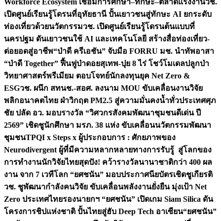
Workforce Ecosystem เชื่อมการศึกษา–ทักษะ–ตลาดแรงงาน
วช.
เปิดศูนย์เรียนรู้โดรนที่อุทัยธานี ปั้นเยาวชนสู่ทักษะ AI ยกระดับ
ท่องเที่ยวด้วยนวัตกรรม
วช. เปิดศูนย์เรียนรู้โดรนต้นแบบที่
นครปฐม ดันเยาวชนใช้ AI และเทคโนโลยี สร้างสื่อท่องเที่ยว-
ต่อยอดสู่อาชีพ
“ป่าดี ครีเอชัน” จับมือ FORRU มช. นำทัพอาสา
“ป่าดี Together” ฟื้นฟูป่าดอยสุเทพ-ปุย 8 ไร่ โชว์โมเดลปลูกป่า
วิทยาศาสตร์พรีเมียม ตอบโจทย์นักลงทุนยุค Net Zero &
ESG
วช. ผนึก สทนช.-สอศ. ลงนาม MOU ขับเคลื่อนงานวิจัย
พลิกอนาคตไทย ฝ่าวิกฤต PM2.5 สู่ความมั่นคงน้ำทั่วประเทศ
ศุภ
ชัย ปลัด อว. มอบรางวัล “วิศวกรสังคมพัฒนาชุมชนดีเด่น ปี
2569” เชิดชูนักศึกษา มรภ. 38 แห่ง ขับเคลื่อนนวัตกรรมพัฒนา
ชุมชน
TPQI x Steps x ผู้ประกอบการ : ศักยภาพของ
Neurodivergent ผู้ที่มีความหลากหลายทางการรับรู้ สู่โลกของ
การทำงาน
นักวิจัยไทยสุดปัง! คว้ารางวัลนานาชาติกว่า 400 ผล
งาน จาก 7 เวทีโลก “ยศชนัน” มอบประกาศนียบัตรเชิดชูเกียรติ
วช. ชูพัฒนากำลังคนวิจัย ขับเคลื่อนพลังงานยั่งยืน มุ่งเป้า Net
Zero ประเทศไทย
รองนายกฯ “ยศชนัน” เปิดเกม Siam Silica ดัน
โครงการชิปแห่งชาติ ปั้นไทยสู่ฮับ Deep Tech อาเซียน
“ยศชนัน”