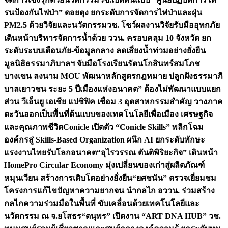
รนป้องกันไฟป่า” ดอยตุง ยกระดับการจัดการไฟป่าและฝุ่น
PM2.5 ด้วยวิจัยและนวัตกรรม
วช. โชว์ผลงานวิจัยรับมืออุทกภัย
เดินหน้าบริหารจัดการน้ำด้วย ววน. ครอบคลุม 10 จังหวัด ยก
ระดับระบบเตือนภัย-ข้อมูลกลาง ลดเสี่ยงน้ำท่วมอย่างยั่งยืน
มูลนิธิธรรมาภิบาลฯ จับมือโรงเรียนรัตนโกสินทร์สมโภช
บางเขน ลงนาม MOU พัฒนาหลักสูตรกฎหมาย ปลูกฝังธรรมาภิ
บาลเยาวชน ระยะ 5 ปี
เมืองแห่งอนาคต” ต้องไม่พัฒนาแบบแยก
ส่วน วีเอ็นยู เอเชีย แปซิฟิค เชื่อม 3 อุตสาหกรรมสำคัญ วางภาค
ตะวันออกเป็นพื้นที่ต้นแบบของเทคโนโลยีเพื่อเมือง เศรษฐกิจ
และคุณภาพชีวิต
Conicle เปิดตัว “Conicle Skills” พลิกโฉม
องค์กรสู่ Skills-Based Organization ผนึก AI ยกระดับทักษะ
แรงงานไทยรับโลกอนาคต
“อุไรวรรณ ตันติพิริยะกิจ” เดินหน้า
HomePro Circular Economy มุ่งเปลี่ยนของเก่าสู่ผลิตภัณฑ์
หมุนเวียน สร้างการเติบโตอย่างยั่งยืน
“ยศชนัน” ตรวจเยี่ยมชม
โครงการแก้ไขปัญหาความยากจน นำกลไก อววน. ร่วมสร้าง
กลไกความร่วมมือในพื้นที่ ขับเคลื่อนด้วยเทคโนโลยีและ
นวัตกรรม ณ จ.ยโสธร
“ดนุพร” เปิดงาน “ART DNA HUB” วช.