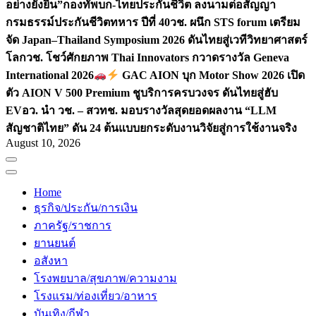
อย่างยั่งยืน”
กองทัพบก-ไทยประกันชีวิต ลงนามต่อสัญญา
กรมธรรม์ประกันชีวิตทหาร ปีที่ 40
วช. ผนึก STS forum เตรียม
จัด Japan–Thailand Symposium 2026 ดันไทยสู่เวทีวิทยาศาสตร์
โลก
วช. โชว์ศักยภาพ Thai Innovators กวาดรางวัล Geneva
International 2026
GAC AION บุก Motor Show 2026 เปิด
ตัว AION V 500 Premium ชูบริการครบวงจร ดันไทยสู่ฮับ
EV
อว. นำ วช. – สวทช. มอบรางวัลสุดยอดผลงาน “LLM
สัญชาติไทย” ดัน 24 ต้นแบบยกระดับงานวิจัยสู่การใช้งานจริง
August 10, 2026
Home
ธุรกิจ/ประกัน/การเงิน
ภาครัฐ/ราชการ
ยานยนต์
อสังหา
โรงพยบาล/สุขภาพ/ความงาม
โรงแรม/ท่องเที่ยว/อาหาร
บันเทิง/กีฬา