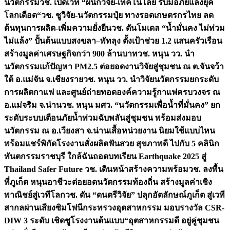
นวัตกรรม
วช. เปิดเวที “ผนึกวิจัย-เทคโนโลยี รับมือภัยแล้งยุค
โลกเดือด“
วช. ชูวิจัย-นวัตกรรมปุ๋ย ทางรอดเกษตรกรไทย ลด
ต้นทุนการผลิต-เพิ่มความยั่งยืน
วช. ดันโมเดล “น้ำมั่นคง ไม่ท่วม
ไม่แล้ง” ปั้นต้นแบบสงขลา–พัทลุง ตั้งเป้าช่วย 1.2 แสนครัวเรือน
สร้างมูลค่าเศรษฐกิจกว่า 900 ล้านบาท
วช. หนุน วว. นำ
นวัตกรรมแก้ปัญหา PM2.5 ต่อยอดงานวิจัยสู่ชุมชน ณ ต.จันจว้า
ใต้ อ.แม่จัน จ.เชียงราย
วช. หนุน วว. นำวิจัยนวัตกรรมยกระดับ
การผลิตกาแฟ และศูนย์ถ่ายทอดองค์ความรู้กาแฟครบวงจร ณ
อ.แม่จริม จ.น่าน
วช. หนุน มศว. “นวัตกรรมเพื่อน้ำที่มั่นคง” ยก
ระดับระบบเตือนภัยน้ำท่วมฉับพลันสู่ชุมชน พร้อมส่งมอบ
นวัตกรรม ณ อ.เวียงสา จ.น่าน
เสื้อหน่วยงาน นิยมใช้แบบไหน
พร้อมแชร์พิกัดโรงงานสั่งผลิต
ฟันสวย สุขภาพดี ไปกับ 5 คลินิก
ทันตกรรมราชบุรี ใกล้ฉัน
ถอดบทเรียน Earthquake 2025 สู่
Thailand Safer Future วช. เดินหน้าสร้างความพร้อม
วช. ลงพื้น
ที่ภูเก็ต หนุนอาชีวะต่อยอดนวัตกรรมท้องถิ่น สร้างมูลค่าเชิง
พาณิชย์สู่เวทีโลก
วช. ดัน “ดนตรีวิจัย” ปลุกอัตลักษณ์ภูเก็ต สู่เวที
สากลผ่านเสียงซิมโฟนี
กระทรวงอุตสาหกรรม มอบรางวัล CSR-
DIW 3 ระดับ เชิดชูโรงงานต้นแบบ“อุตสาหกรรมดี อยู่คู่ชุมชน