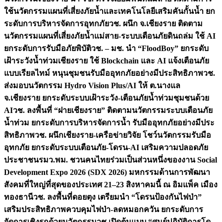
ใช้นวัตกรรมแผนที่เสี่ยงภัยน้ำและเทคโนโลยีเสริมคันกั้นน้ำ ยก
ระดับการบริหารจัดการอุทกภัย
วช. ผนึก จ.เชียงราย ติดตาม
นวัตกรรมแผนที่เสี่ยงภัยน้ำแม่สาย-ระบบเตือนภัยดินถล่ม ใช้ AI
ยกระดับการรับมือภัยพิบัติ
วช. – มช. นำ “FloodBoy” ยกระดับ
เฝ้าระวังน้ำท่วมเชียงราย ใช้ Blockchain และ AI แจ้งเตือนภัย
แบบเรียลไทม์ หนุนชุมชนรับมืออุทกภัยอย่างมีประสิทธิภาพ
วช.
ส่งมอบนวัตกรรม Hydro Vision Plus/AI ให้ ต.นางแล
จ.เชียงราย ยกระดับระบบเฝ้าระวัง-เตือนภัยน้ำท่วมชุมชนด้วย
AI
วช. ลงพื้นที่ “ฝายเชียงราย” ติดตามนวัตกรรมระบบเตือนภัย
น้ำท่วม ยกระดับการบริหารจัดการน้ำ รับมืออุทกภัยอย่างมีประ
สิทธิภาพ
วช. ผนึกเชียงราย-เครือข่ายวิจัย โชว์นวัตกรรมรับมือ
อุทกภัย ยกระดับระบบเตือนภัย-โดรน-AI เสริมความปลอดภัย
ประชาชน
รมว.พม. ชวนคนไทยร่วมเป็นส่วนหนึ่งของงาน Social
Development Expo 2026 (SDX 2026) มหกรรมด้านการพัฒนา
สังคมที่ใหญ่ที่สุดของประเทศ 21–23 สิงหาคมนี้ ณ อิมแพ็ค เมือง
ทองธานี
วช. ลงพื้นที่ดอยตุง เตรียมนำ “โดรนป้องกันไฟป่า”
เสริมประสิทธิภาพควบคุมไฟป่า-ลดหมอกควัน ยกระดับการ
จัดการเชิงรุกด้วยนวัตกรรม
วช.เปิดต้นแบบ “ศูนย์ปฏิบัติการโด