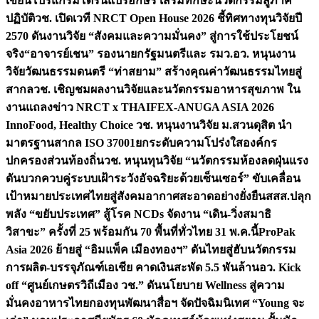
เขียนโปรแกรมโดรนแปรอักษร เสริมทักษะนวัตกรรมสู่ภาค
ปฏิบัติ
วช. เปิดเวที NRCT Open House 2026 ชี้ทิศทางทุนวิจัยปี
2570 ดันงานวิจัย “สังคมและความมั่นคง” สู่การใช้ประโยชน์
จริง
“อาจารย์เชน” รองนายกรัฐมนตรีและ รมว.อว. หนุนงาน
วิจัยวัฒนธรรมดนตรี “ท่าสยาม” สร้างคุณค่าวัฒนธรรมไทยสู่
สากล
วช. เชิญชมผลงานวิจัยและนวัตกรรมอาหารสุขภาพ ใน
งานแถลงข่าว NRCT x THAIFEX-ANUGA ASIA 2026
InnoFood, Healthy Choice
วช. หนุนงานวิจัย ม.สวนดุสิต นำ
มาตรฐานสากล ISO 37001ยกระดับความโปร่งใสองค์กร
ปกครองส่วนท้องถิ่น
วช. หนุนทุนวิจัย “นวัตกรรมห้องลดฝุ่นแรง
ดันบวกควบคู่ระบบเฝ้าระวังอัจฉริยะด้วยเซ็นเซอร์” ขับเคลื่อน
เป้าหมายประเทศไทยสู่สังคมอากาศสะอาดอย่างยั่งยืน
สสส.ปลุก
พลัง “ขยับประเทศ” สู้โรค NCDs จัดงาน “เดิน-วิ่งสมาธิ
วิสาขะ” ครั้งที่ 25 พร้อมกัน 70 พื้นที่ทั่วไทย 31 พ.ค.นี้
ProPak
Asia 2026 ย้ายสู่ “อิมแพ็ค เมืองทองฯ” ดันไทยสู่ฮับนวัตกรรม
การผลิต-บรรจุภัณฑ์เอเชีย คาดเงินสะพัด 5.5 พันล้าน
อว. Kick
off “ศูนย์เกษตรวิถีเมือง วช.” ดันนโยบาย Wellness สู่ความ
มั่นคงอาหารไทย
กองทุนพัฒนาสื่อฯ จัดปัจฉิมนิเทศ “Young จะ