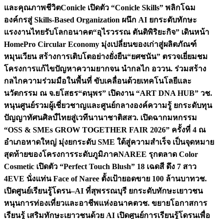
และคุณภาพชีวิต
Conicle เปิดตัว “Conicle Skills” พลิกโฉม
องค์กรสู่ Skills-Based Organization ผนึก AI ยกระดับทักษะ
แรงงานไทยรับโลกอนาคต
“อุไรวรรณ ตันติพิริยะกิจ” เดินหน้า
HomePro Circular Economy มุ่งเปลี่ยนของเก่าสู่ผลิตภัณฑ์
หมุนเวียน สร้างการเติบโตอย่างยั่งยืน
“ยศชนัน” ตรวจเยี่ยมชม
โครงการแก้ไขปัญหาความยากจน นำกลไก อววน. ร่วมสร้าง
กลไกความร่วมมือในพื้นที่ ขับเคลื่อนด้วยเทคโนโลยีและ
นวัตกรรม ณ จ.ยโสธร
“ดนุพร” เปิดงาน “ART DNA HUB” วช.
หนุนศูนย์รวมผู้เชี่ยวชาญและศูนย์กลางองค์ความรู้ ยกระดับทุน
ปัญญาทัศนศิลป์ไทยสู่เวทีนานาชาติ
สสว. เปิดฉากมหกรรม
“OSS & SMEs GROW TOGETHER FAIR 2026” ครั้งที่ 4 ณ
อำเภอหาดใหญ่ มุ่งยกระดับ SME ใต้สู่ความสำเร็จ เป็นจุดหมาย
สุดท้ายของโครงการระดับภูมิภาค
NAREE รุกตลาด Color
Cosmetic เปิดตัว “Perfect Touch Blush” 18 เฉดสี ดึง 7 สาว
4EVE นั่งแท่น Face of Naree ตั้งเป้ายอดขาย 100 ล้านบาท
วช.
เปิดศูนย์เรียนรู้โดรน–AI ที่สุพรรณบุรี ยกระดับทักษะเยาวชน
หนุนการท่องเที่ยวและอาชีพแห่งอนาคต
วช. ขยายโอกาสการ
เรียนรู้ เสริมทักษะเยาวชนด้วย AI เปิดศูนย์การเรียนรู้โดรนเพื่อ