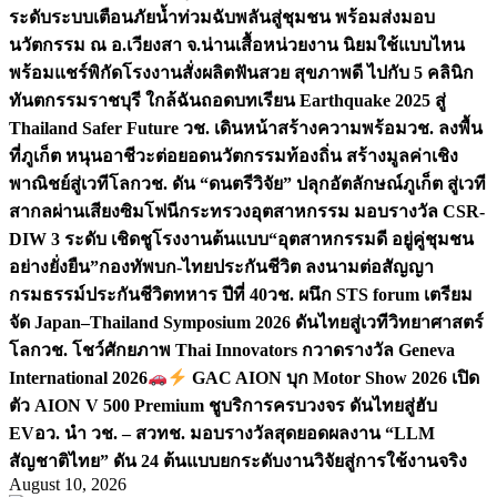
ระดับระบบเตือนภัยน้ำท่วมฉับพลันสู่ชุมชน พร้อมส่งมอบ
นวัตกรรม ณ อ.เวียงสา จ.น่าน
เสื้อหน่วยงาน นิยมใช้แบบไหน
พร้อมแชร์พิกัดโรงงานสั่งผลิต
ฟันสวย สุขภาพดี ไปกับ 5 คลินิก
ทันตกรรมราชบุรี ใกล้ฉัน
ถอดบทเรียน Earthquake 2025 สู่
Thailand Safer Future วช. เดินหน้าสร้างความพร้อม
วช. ลงพื้น
ที่ภูเก็ต หนุนอาชีวะต่อยอดนวัตกรรมท้องถิ่น สร้างมูลค่าเชิง
พาณิชย์สู่เวทีโลก
วช. ดัน “ดนตรีวิจัย” ปลุกอัตลักษณ์ภูเก็ต สู่เวที
สากลผ่านเสียงซิมโฟนี
กระทรวงอุตสาหกรรม มอบรางวัล CSR-
DIW 3 ระดับ เชิดชูโรงงานต้นแบบ“อุตสาหกรรมดี อยู่คู่ชุมชน
อย่างยั่งยืน”
กองทัพบก-ไทยประกันชีวิต ลงนามต่อสัญญา
กรมธรรม์ประกันชีวิตทหาร ปีที่ 40
วช. ผนึก STS forum เตรียม
จัด Japan–Thailand Symposium 2026 ดันไทยสู่เวทีวิทยาศาสตร์
โลก
วช. โชว์ศักยภาพ Thai Innovators กวาดรางวัล Geneva
International 2026
GAC AION บุก Motor Show 2026 เปิด
ตัว AION V 500 Premium ชูบริการครบวงจร ดันไทยสู่ฮับ
EV
อว. นำ วช. – สวทช. มอบรางวัลสุดยอดผลงาน “LLM
สัญชาติไทย” ดัน 24 ต้นแบบยกระดับงานวิจัยสู่การใช้งานจริง
August 10, 2026