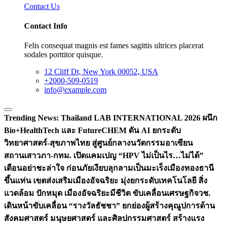
Contact Us
Contact Info
Felis consequat magnis est fames sagittis ultrices placerat
sodales porttitor quisque.
12 Cliff Dt, New York 00052, USA
+2000-509-0519
info@example.com
Trending News:
Thailand LAB INTERNATIONAL 2026 ผนึก
Bio+HealthTech และ FutureCHEM ดัน AI ยกระดับ
วิทยาศาสตร์-สุขภาพไทย สู่ศูนย์กลางนวัตกรรมอาเซียน
สถานเสาวภา-กทม. เปิดแคมเปญ “HPV ไม่เป็นไร…ไม่ได้”
เตือนอย่าชะล่าใจ ก่อนภัยเงียบลุกลามเป็นมะเร็ง
เมืองทองธานี
ขึ้นแท่น เขตส่งเสริมเมืองอัจฉริยะ มุ่งยกระดับเทคโนโลยี สิ่ง
แวดล้อม ปักหมุด เมืองอัจฉริยะมีชีวิต ขับเคลื่อนเศรษฐกิจ
วช.
เดินหน้าขับเคลื่อน “รางวัลธัชชา” ยกย่องผู้สร้างคุณูปการด้าน
สังคมศาสตร์ มนุษยศาสตร์ และศิลปกรรมศาสตร์ สร้างแรง