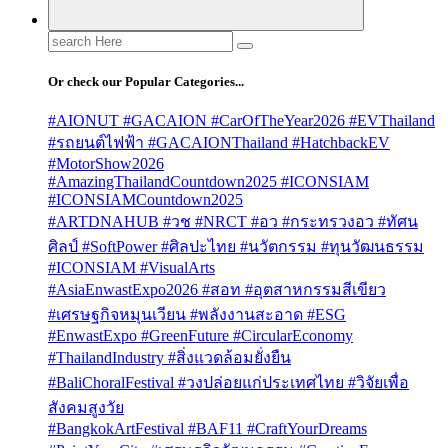
Search
for:
Or check our Popular Categories...
#AIONUT #GACAION #CarOfTheYear2026 #EVThailand
#รถยนต์ไฟฟ้า #GACAIONThailand #HatchbackEV
#MotorShow2026
#AmazingThailandCountdown2025 #ICONSIAM
#ICONSIAMCountdown2025
#ARTDNAHUB #วช #NRCT #อว #กระทรวงอว #ทัศน
ศิลป์ #SoftPower #ศิลปะไทย #นวัตกรรม #ทุนวัฒนธรรม
#ICONSIAM #VisualArts
#AsiaEnwastExpo2026 #สอท #อุตสาหกรรมสีเขียว
#เศรษฐกิจหมุนเวียน #พลังงานสะอาด #ESG
#EnwastExpo #GreenFuture #CircularEconomy
#ThailandIndustry #สิ่งแวดล้อมยั่งยืน
#BaliChoralFestival #วงปล่อยแก่ประเทศไทย #วิจัยเพื่อ
สังคมสูงวัย
#BangkokArtFestival #BAF11 #CraftYourDreams