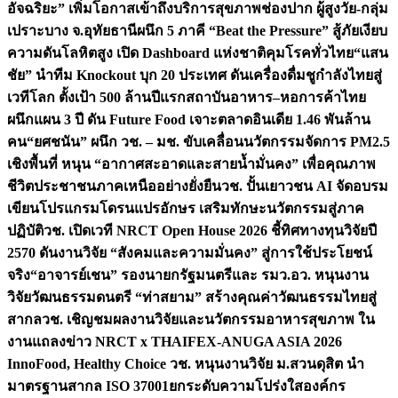
อัจฉริยะ” เพิ่มโอกาสเข้าถึงบริการสุขภาพช่องปาก ผู้สูงวัย-กลุ่ม
เปราะบาง จ.อุทัยธานี
ผนึก 5 ภาคี “Beat the Pressure” สู้ภัยเงียบ
ความดันโลหิตสูง เปิด Dashboard แห่งชาติคุมโรคทั่วไทย
“แสน
ชัย” นำทีม Knockout บุก 20 ประเทศ ดันเครื่องดื่มชูกำลังไทยสู่
เวทีโลก ตั้งเป้า 500 ล้านปีแรก
สถาบันอาหาร–หอการค้าไทย
ผนึกแผน 3 ปี ดัน Future Food เจาะตลาดอินเดีย 1.46 พันล้าน
คน
“ยศชนัน” ผนึก วช. – มช. ขับเคลื่อนนวัตกรรมจัดการ PM2.5
เชิงพื้นที่ หนุน “อากาศสะอาดและสายน้ำมั่นคง” เพื่อคุณภาพ
ชีวิตประชาชนภาคเหนืออย่างยั่งยืน
วช. ปั้นเยาวชน AI จัดอบรม
เขียนโปรแกรมโดรนแปรอักษร เสริมทักษะนวัตกรรมสู่ภาค
ปฏิบัติ
วช. เปิดเวที NRCT Open House 2026 ชี้ทิศทางทุนวิจัยปี
2570 ดันงานวิจัย “สังคมและความมั่นคง” สู่การใช้ประโยชน์
จริง
“อาจารย์เชน” รองนายกรัฐมนตรีและ รมว.อว. หนุนงาน
วิจัยวัฒนธรรมดนตรี “ท่าสยาม” สร้างคุณค่าวัฒนธรรมไทยสู่
สากล
วช. เชิญชมผลงานวิจัยและนวัตกรรมอาหารสุขภาพ ใน
งานแถลงข่าว NRCT x THAIFEX-ANUGA ASIA 2026
InnoFood, Healthy Choice
วช. หนุนงานวิจัย ม.สวนดุสิต นำ
มาตรฐานสากล ISO 37001ยกระดับความโปร่งใสองค์กร