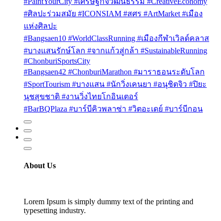
#PaintYourCity #เศรษฐกิจวัฒนธรรม #CreativeEconomy
#ศิลปะร่วมสมัย #ICONSIAM #สศร #ArtMarket #เมือง
แห่งศิลปะ
#Bangsaen10 #WorldClassRunning #เมืองกีฬาเวิลด์คลาส
#บางแสนรักษ์โลก #จากแก้วสู่กล้า #SustainableRunning
#ChonburiSportsCity
#Bangsaen42 #ChonburiMarathon #มาราธอนระดับโลก
#SportTourism #บางแสน #นักวิ่งเคนยา #อนุชิตจิว #ปิยะ
นุชสุขชาติ #งานวิ่งไทยโกอินเตอร์
#BarBQPlaza #บาร์บีคิวพลาซ่า #วิตอะเดย์ #บาร์บีกอน
About Us
Lorem Ipsum is simply dummy text of the printing and
typesetting industry.