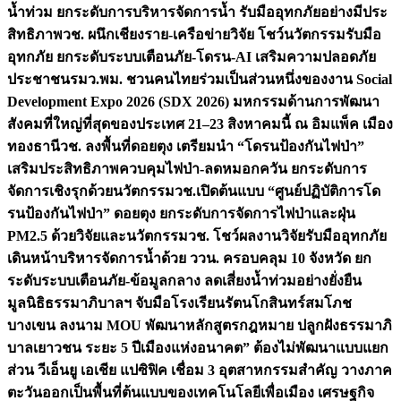
น้ำท่วม ยกระดับการบริหารจัดการน้ำ รับมืออุทกภัยอย่างมีประ
สิทธิภาพ
วช. ผนึกเชียงราย-เครือข่ายวิจัย โชว์นวัตกรรมรับมือ
อุทกภัย ยกระดับระบบเตือนภัย-โดรน-AI เสริมความปลอดภัย
ประชาชน
รมว.พม. ชวนคนไทยร่วมเป็นส่วนหนึ่งของงาน Social
Development Expo 2026 (SDX 2026) มหกรรมด้านการพัฒนา
สังคมที่ใหญ่ที่สุดของประเทศ 21–23 สิงหาคมนี้ ณ อิมแพ็ค เมือง
ทองธานี
วช. ลงพื้นที่ดอยตุง เตรียมนำ “โดรนป้องกันไฟป่า”
เสริมประสิทธิภาพควบคุมไฟป่า-ลดหมอกควัน ยกระดับการ
จัดการเชิงรุกด้วยนวัตกรรม
วช.เปิดต้นแบบ “ศูนย์ปฏิบัติการโด
รนป้องกันไฟป่า” ดอยตุง ยกระดับการจัดการไฟป่าและฝุ่น
PM2.5 ด้วยวิจัยและนวัตกรรม
วช. โชว์ผลงานวิจัยรับมืออุทกภัย
เดินหน้าบริหารจัดการน้ำด้วย ววน. ครอบคลุม 10 จังหวัด ยก
ระดับระบบเตือนภัย-ข้อมูลกลาง ลดเสี่ยงน้ำท่วมอย่างยั่งยืน
มูลนิธิธรรมาภิบาลฯ จับมือโรงเรียนรัตนโกสินทร์สมโภช
บางเขน ลงนาม MOU พัฒนาหลักสูตรกฎหมาย ปลูกฝังธรรมาภิ
บาลเยาวชน ระยะ 5 ปี
เมืองแห่งอนาคต” ต้องไม่พัฒนาแบบแยก
ส่วน วีเอ็นยู เอเชีย แปซิฟิค เชื่อม 3 อุตสาหกรรมสำคัญ วางภาค
ตะวันออกเป็นพื้นที่ต้นแบบของเทคโนโลยีเพื่อเมือง เศรษฐกิจ