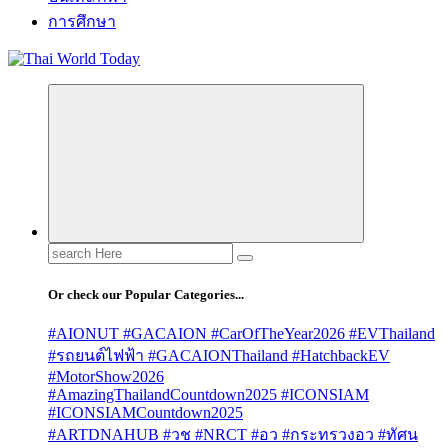
การศึกษา
Search
for:
Or check our Popular Categories...
#AIONUT #GACAION #CarOfTheYear2026 #EVThailand
#รถยนต์ไฟฟ้า #GACAIONThailand #HatchbackEV
#MotorShow2026
#AmazingThailandCountdown2025 #ICONSIAM
#ICONSIAMCountdown2025
#ARTDNAHUB #วช #NRCT #อว #กระทรวงอว #ทัศน