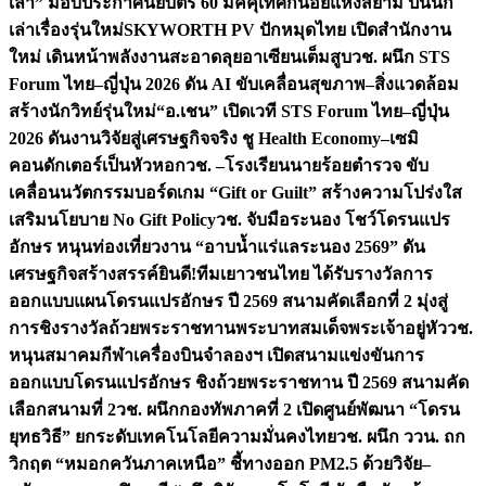
เล่า” มอบประกาศนียบัตร 60 มัคคุเทศก์น้อยแห่งสยาม ปั้นนัก
เล่าเรื่องรุ่นใหม่
SKYWORTH PV ปักหมุดไทย เปิดสำนักงาน
ใหม่ เดินหน้าพลังงานสะอาดลุยอาเซียนเต็มสูบ
วช. ผนึก STS
Forum ไทย–ญี่ปุ่น 2026 ดัน AI ขับเคลื่อนสุขภาพ–สิ่งแวดล้อม
สร้างนักวิทย์รุ่นใหม่
“อ.เชน” เปิดเวที STS Forum ไทย–ญี่ปุ่น
2026 ดันงานวิจัยสู่เศรษฐกิจจริง ชู Health Economy–เซมิ
คอนดักเตอร์เป็นหัวหอก
วช. –โรงเรียนนายร้อยตำรวจ ขับ
เคลื่อนนวัตกรรมบอร์ดเกม “Gift or Guilt” สร้างความโปร่งใส
เสริมนโยบาย No Gift Policy
วช. จับมือระนอง โชว์โดรนแปร
อักษร หนุนท่องเที่ยวงาน “อาบน้ำแร่แลระนอง 2569” ดัน
เศรษฐกิจสร้างสรรค์
ยินดี!ทีมเยาวชนไทย ได้รับรางวัลการ
ออกแบบแผนโดรนแปรอักษร ปี 2569 สนามคัดเลือกที่ 2 มุ่งสู่
การชิงรางวัลถ้วยพระราชทานพระบาทสมเด็จพระเจ้าอยู่หัว
วช.
หนุนสมาคมกีฬาเครื่องบินจำลองฯ เปิดสนามแข่งขันการ
ออกแบบโดรนแปรอักษร ชิงถ้วยพระราชทาน ปี 2569 สนามคัด
เลือกสนามที่ 2
วช. ผนึกกองทัพภาคที่ 2 เปิดศูนย์พัฒนา “โดรน
ยุทธวิธี” ยกระดับเทคโนโลยีความมั่นคงไทย
วช. ผนึก ววน. ถก
วิกฤต “หมอกควันภาคเหนือ” ชี้ทางออก PM2.5 ด้วยวิจัย–