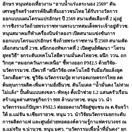
อักษร หนุนท่องเที่ยวงาน “อาบน้ำแร่แลระนอง 2569” ดัน
เศรษฐกิจสร้างสรรค์
ยินดี!ทีมเยาวชนไทย ได้รับรางวัลการ
ออกแบบแผนโดรนแปรอักษร ปี 2569 สนามคัดเลือกที่ 2 มุ่งสู่
การชิงรางวัลถ้วยพระราชทานพระบาทสมเด็จพระเจ้าอยู่หัว
วช.
หนุนสมาคมกีฬาเครื่องบินจำลองฯ เปิดสนามแข่งขันการ
ออกแบบโดรนแปรอักษร ชิงถ้วยพระราชทาน ปี 2569 สนามคัด
เลือกสนามที่ 2
วช. ผนึกกองทัพภาคที่ 2 เปิดศูนย์พัฒนา “โดรน
ยุทธวิธี” ยกระดับเทคโนโลยีความมั่นคงไทย
วช. ผนึก ววน. ถก
วิกฤต “หมอกควันภาคเหนือ” ชี้ทางออก PM2.5 ด้วยวิจัย–
นวัตกรรม
วช. เปิดเวที “ผนึกวิจัย-เทคโนโลยี รับมือภัยแล้งยุค
โลกเดือด“
วช. ชูวิจัย-นวัตกรรมปุ๋ย ทางรอดเกษตรกรไทย ลด
ต้นทุนการผลิต-เพิ่มความยั่งยืน
วช. ดันโมเดล “น้ำมั่นคง ไม่ท่วม
ไม่แล้ง” ปั้นต้นแบบสงขลา–พัทลุง ตั้งเป้าช่วย 1.2 แสนครัวเรือน
สร้างมูลค่าเศรษฐกิจกว่า 900 ล้านบาท
วช. หนุน วว. นำ
นวัตกรรมแก้ปัญหา PM2.5 ต่อยอดงานวิจัยสู่ชุมชน ณ ต.จันจว้า
ใต้ อ.แม่จัน จ.เชียงราย
วช. หนุน วว. นำวิจัยนวัตกรรมยกระดับ
การผลิตกาแฟ และศูนย์ถ่ายทอดองค์ความรู้กาแฟครบวงจร ณ
อ.แม่จริม จ.น่าน
วช. หนุน มศว. “นวัตกรรมเพื่อน้ำที่มั่นคง” ยก