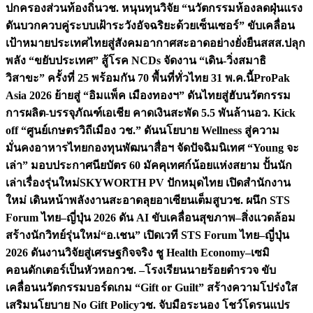
ปกครองส่วนท้องถิ่น
วช. หนุนทุนวิจัย “นวัตกรรมห้องลดฝุ่นแรง
ดันบวกควบคู่ระบบเฝ้าระวังอัจฉริยะด้วยเซ็นเซอร์” ขับเคลื่อน
เป้าหมายประเทศไทยสู่สังคมอากาศสะอาดอย่างยั่งยืน
สสส.ปลุก
พลัง “ขยับประเทศ” สู้โรค NCDs จัดงาน “เดิน-วิ่งสมาธิ
วิสาขะ” ครั้งที่ 25 พร้อมกัน 70 พื้นที่ทั่วไทย 31 พ.ค.นี้
ProPak
Asia 2026 ย้ายสู่ “อิมแพ็ค เมืองทองฯ” ดันไทยสู่ฮับนวัตกรรม
การผลิต-บรรจุภัณฑ์เอเชีย คาดเงินสะพัด 5.5 พันล้าน
อว. Kick
off “ศูนย์เกษตรวิถีเมือง วช.” ดันนโยบาย Wellness สู่ความ
มั่นคงอาหารไทย
กองทุนพัฒนาสื่อฯ จัดปัจฉิมนิเทศ “Young จะ
เล่า” มอบประกาศนียบัตร 60 มัคคุเทศก์น้อยแห่งสยาม ปั้นนัก
เล่าเรื่องรุ่นใหม่
SKYWORTH PV ปักหมุดไทย เปิดสำนักงาน
ใหม่ เดินหน้าพลังงานสะอาดลุยอาเซียนเต็มสูบ
วช. ผนึก STS
Forum ไทย–ญี่ปุ่น 2026 ดัน AI ขับเคลื่อนสุขภาพ–สิ่งแวดล้อม
สร้างนักวิทย์รุ่นใหม่
“อ.เชน” เปิดเวที STS Forum ไทย–ญี่ปุ่น
2026 ดันงานวิจัยสู่เศรษฐกิจจริง ชู Health Economy–เซมิ
คอนดักเตอร์เป็นหัวหอก
วช. –โรงเรียนนายร้อยตำรวจ ขับ
เคลื่อนนวัตกรรมบอร์ดเกม “Gift or Guilt” สร้างความโปร่งใส
เสริมนโยบาย No Gift Policy
วช. จับมือระนอง โชว์โดรนแปร