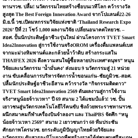
ทานฯ
วช. ปลื้ม! นวัตกรรมไทยสร้างชื่อบนเวทีโลก คว้ารางวัล
สูงสุด The Best Foreign Innovation Award จากโปแลนด์
22-26
มิ.ย.นี้ วช.เปิดมหกรรมวิจัยแห่งชาติ ‘Thailand Research Expo
2026’ ปีที่ 21 โชว์ 1,000 ผลงานวิจัย เปลี่ยนอนาคตไทย
วช. –
สอศ. ปั้นนักประดิษฐ์อาชีวะรุ่นใหม่ ผ่านโครงการ TVET Smart
Idea2Innovation สู่การใช้งานจริง
OROM เครื่องดื่มแพลนต์เบส
จากมะม่วงหิมพานต์และกล้วยน้ำว้าดิบ สร้างกระแสใน
THAIFEX 2026 ดึงความสนใจผู้ซื้อหลายประเทศ
“ดนุพร” หนุน
วิจัยและนวัตกรรม ‘น้ำมั่นคง’ ส่งมอบ 9 นวัตกรรมสู่ 21 หน่วย
งาน ขับเคลื่อนการบริหารจัดการน้ำขอนแก่น–ชัยภูมิ
วช.-สอศ.
ปลื้มนักประดิษฐ์อาชีวะอีสาน คว้ารางวัล “กิจกรรมติดดาว”
TVET Smart Idea2Innovation 2569 ดันผลงานสู่การใช้งาน
จริง
“หนูน้อยจ้าวเวหา” ปี 69 สนาม 2 ได้แชมป์แล้ว! วช. ปั้น
เยาวชนสู่นวัตกรเทคโนโลยีไร้คนขับ ชิงถ้วยพระราชทานฯ
วช.
ผนึกสมาคมกีฬาเครื่องบินจำลองฯ และ ThaiPBS จัดศึก “หนู
น้อยจ้าวเวหา 2569” สนาม 2 เยาวชนกว่า 60 ทีมประชัน
ศักยภาพโดรน
วช. ยกระดับภูมิปัญญาไทยด้วยวิจัยและ
นวัตกรรม ดันสารอะมิโนจากพืชสร้างรายได้สู่ชุมชนศรีสะเกษ