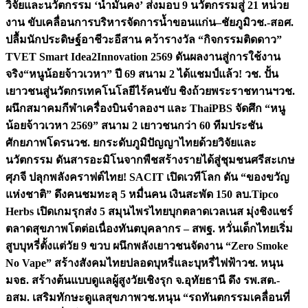
วิจัยและนวัตกรรม ‘น้ำมั่นคง’ ส่งมอบ 9 นวัตกรรมสู่ 21 หน่วย
งาน ขับเคลื่อนการบริหารจัดการน้ำขอนแก่น–ชัยภูมิ
วช.-สอศ.
ปลื้มนักประดิษฐ์อาชีวะอีสาน คว้ารางวัล “กิจกรรมติดดาว”
TVET Smart Idea2Innovation 2569 ดันผลงานสู่การใช้งาน
จริง
“หนูน้อยจ้าวเวหา” ปี 69 สนาม 2 ได้แชมป์แล้ว! วช. ปั้น
เยาวชนสู่นวัตกรเทคโนโลยีไร้คนขับ ชิงถ้วยพระราชทานฯ
วช.
ผนึกสมาคมกีฬาเครื่องบินจำลองฯ และ ThaiPBS จัดศึก “หนู
น้อยจ้าวเวหา 2569” สนาม 2 เยาวชนกว่า 60 ทีมประชัน
ศักยภาพโดรน
วช. ยกระดับภูมิปัญญาไทยด้วยวิจัยและ
นวัตกรรม ดันสารอะมิโนจากพืชสร้างรายได้สู่ชุมชนศรีสะเกษ
ศุภจี ปลุกพลังคราฟต์ไทย! SACIT เปิดเวทีโลก ดัน “ของขวัญ
แห่งชาติ” ดึงคนชมทะลุ 5 หมื่นคน เงินสะพัด 150 ลบ.
Tipco
Herbs เปิดเกมรุกส่ง 5 สมุนไพรไทยบุกตลาดเวลเนส มุ่งชิงแชร์
ตลาดสุขภาพโตต่อเนื่อง
ทันตบุคลากร – สพฐ. หวั่นเด็กไทยเริ่ม
สูบบุหรี่ตั้งแต่วัย 9 ขวบ ผนึกพลังเยาวชนจัดงาน “Zero Smoke
No Vape” สร้างสังคมไทยปลอดบุหรี่และบุหรี่ไฟฟ้า
วช. หนุน
มจธ. สร้างต้นแบบดูแลผู้สูงวัยเชิงรุก จ.อุทัยธานี ดึง รพ.สต.-
อสม. เสริมทักษะดูแลสุขภาพ
วช.หนุน “รถทันตกรรมเคลื่อนที่