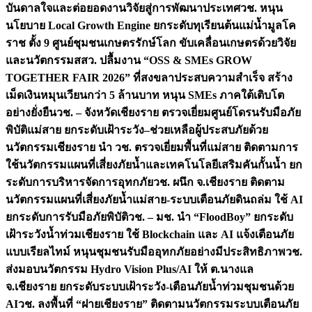
บันดาลใจและต่อยอดงานวิจัยสู่การพัฒนาประเทศ
วช. หนุน
นโยบาย Local Growth Engine ยกระดับทุเรียนต้นแม่น้ำมูลโค
ราช ตั้ง 9 ศูนย์ชุมชนเกษตรรักษ์โลก ขับเคลื่อนเกษตรด้วยวิจัย
และนวัตกรรม
สสว. ปลื้มงาน “OSS & SMEs GROW
TOGETHER FAIR 2026” ที่สงขลาประสบความสำเร็จ สร้าง
เม็ดเงินหมุนเวียนกว่า 5 ล้านบาท หนุน SMEs ภาคใต้เติบโต
อย่างยั่งยืน
วช. – จังหวัดเชียงราย ตรวจเยี่ยมศูนย์โดรนรับมือภัย
พิบัติแม่สาย ยกระดับเฝ้าระวัง–ช่วยเหลือผู้ประสบภัยด้วย
นวัตกรรม
เชียงราย นำ วช. ตรวจเยี่ยมพื้นที่แม่สาย ติดตามการ
ใช้นวัตกรรมแผนที่เสี่ยงภัยน้ำและเทคโนโลยีเสริมคันกั้นน้ำ ยก
ระดับการบริหารจัดการอุทกภัย
วช. ผนึก จ.เชียงราย ติดตาม
นวัตกรรมแผนที่เสี่ยงภัยน้ำแม่สาย-ระบบเตือนภัยดินถล่ม ใช้ AI
ยกระดับการรับมือภัยพิบัติ
วช. – มช. นำ “FloodBoy” ยกระดับ
เฝ้าระวังน้ำท่วมเชียงราย ใช้ Blockchain และ AI แจ้งเตือนภัย
แบบเรียลไทม์ หนุนชุมชนรับมืออุทกภัยอย่างมีประสิทธิภาพ
วช.
ส่งมอบนวัตกรรม Hydro Vision Plus/AI ให้ ต.นางแล
จ.เชียงราย ยกระดับระบบเฝ้าระวัง-เตือนภัยน้ำท่วมชุมชนด้วย
AI
วช. ลงพื้นที่ “ฝายเชียงราย” ติดตามนวัตกรรมระบบเตือนภัย