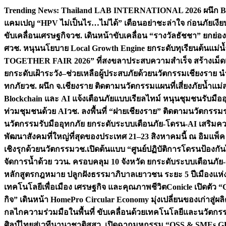
Skip
Trending News:
Thailand LAB INTERNATIONAL 2026 ผนึก Bio
to
แคมเปญ “HPV ไม่เป็นไร…ไม่ได้” เตือนอย่าชะล่าใจ ก่อนภัยเงีย
content
ขับเคลื่อนเศรษฐกิจ
วช. เดินหน้าขับเคลื่อน “รางวัลธัชชา” ยกย
ศ
วช. หนุนนโยบาย Local Growth Engine ยกระดับทุเรียนต้นแม่น้
TOGETHER FAIR 2026” ที่สงขลาประสบความสำเร็จ สร้างเม็ดเงิน
ยกระดับเฝ้าระวัง–ช่วยเหลือผู้ประสบภัยด้วยนวัตกรรม
เชียงราย น
ทกภัย
วช. ผนึก จ.เชียงราย ติดตามนวัตกรรมแผนที่เสี่ยงภัยน้ำแม่
Blockchain และ AI แจ้งเตือนภัยแบบเรียลไทม์ หนุนชุมชนรับมือ
ท่วมชุมชนด้วย AI
วช. ลงพื้นที่ “ฝายเชียงราย” ติดตามนวัตกรรม
นวัตกรรมรับมืออุทกภัย ยกระดับระบบเตือนภัย-โดรน-AI เสริ
พัฒนาสังคมที่ใหญ่ที่สุดของประเทศ 21–23 สิงหาคมนี้ ณ อิมแพ็ค
เชิงรุกด้วยนวัตกรรม
วช.เปิดต้นแบบ “ศูนย์ปฏิบัติการโดรนป้องกั
จัดการน้ำด้วย ววน. ครอบคลุม 10 จังหวัด ยกระดับระบบเตือนภัย-ข้
หลักสูตรกฎหมาย ปลูกฝังธรรมาภิบาลเยาวชน ระยะ 5 ปี
เมืองแห่
เทคโนโลยีเพื่อเมือง เศรษฐกิจ และคุณภาพชีวิต
Conicle เปิดตัว 
กิจ” เดินหน้า HomePro Circular Economy มุ่งเปลี่ยนของเก่าสู่ผล
กลไกความร่วมมือในพื้นที่ ขับเคลื่อนด้วยเทคโนโลยีและนวัตก
ศิลป์ไทยสู่เวทีนานาชาติ
สสว. เปิดฉากมหกรรม “OSS & SMEs GRO