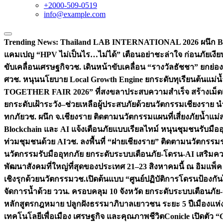
+2000-509-0519
info@example.com
Trending News:
Thailand LAB INTERNATIONAL 2026 ผนึก Bio
แคมเปญ “HPV ไม่เป็นไร…ไม่ได้” เตือนอย่าชะล่าใจ ก่อนภัยเงีย
ขับเคลื่อนเศรษฐกิจ
วช. เดินหน้าขับเคลื่อน “รางวัลธัชชา” ยกย
ศ
วช. หนุนนโยบาย Local Growth Engine ยกระดับทุเรียนต้นแม่น้
TOGETHER FAIR 2026” ที่สงขลาประสบความสำเร็จ สร้างเม็ดเงิน
ยกระดับเฝ้าระวัง–ช่วยเหลือผู้ประสบภัยด้วยนวัตกรรม
เชียงราย น
ทกภัย
วช. ผนึก จ.เชียงราย ติดตามนวัตกรรมแผนที่เสี่ยงภัยน้ำแม่
Blockchain และ AI แจ้งเตือนภัยแบบเรียลไทม์ หนุนชุมชนรับมือ
ท่วมชุมชนด้วย AI
วช. ลงพื้นที่ “ฝายเชียงราย” ติดตามนวัตกรรม
นวัตกรรมรับมืออุทกภัย ยกระดับระบบเตือนภัย-โดรน-AI เสริ
พัฒนาสังคมที่ใหญ่ที่สุดของประเทศ 21–23 สิงหาคมนี้ ณ อิมแพ็ค
เชิงรุกด้วยนวัตกรรม
วช.เปิดต้นแบบ “ศูนย์ปฏิบัติการโดรนป้องกั
จัดการน้ำด้วย ววน. ครอบคลุม 10 จังหวัด ยกระดับระบบเตือนภัย-ข้
หลักสูตรกฎหมาย ปลูกฝังธรรมาภิบาลเยาวชน ระยะ 5 ปี
เมืองแห่
เทคโนโลยีเพื่อเมือง เศรษฐกิจ และคุณภาพชีวิต
Conicle เปิดตัว 