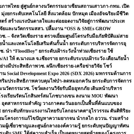
ภาพไทย สู่ศูนย์กลางนวัตกรรมอาเซียน
สถานเสาวภา-กทม. เปิด
 มุ่งยกระดับเทคโนโลยี สิ่งแวดล้อม ปักหมุด เมืองอัจฉริยะมีชีวิต
าสตร์ สร้างแรงบันดาลใจและต่อยอดงานวิจัยสู่การพัฒนาประเท
วิจัยและนวัตกรรม
สสว. ปลื้มงาน “OSS & SMEs GROW
วช. – จังหวัดเชียงราย ตรวจเยี่ยมศูนย์โดรนรับมือภัยพิบัติแม่สาย
ภัยน้ำและเทคโนโลยีเสริมคันกั้นน้ำ ยกระดับการบริหารจัดการอุ
ช. นำ “FloodBoy” ยกระดับเฝ้าระวังน้ำท่วมเชียงราย ใช้
/AI ให้ ต.นางแล จ.เชียงราย ยกระดับระบบเฝ้าระวัง-เตือนภัยน้ำ
ย่างมีประสิทธิภาพ
วช. ผนึกเชียงราย-เครือข่ายวิจัย โชว์
าน Social Development Expo 2026 (SDX 2026) มหกรรมด้านการ
า” เสริมประสิทธิภาพควบคุมไฟป่า-ลดหมอกควัน ยกระดับการจัดการ
และนวัตกรรม
วช. โชว์ผลงานวิจัยรับมืออุทกภัย เดินหน้าบริหาร
ือโรงเรียนรัตนโกสินทร์สมโภชบางเขน ลงนาม MOU พัฒนา
อม 3 อุตสาหกรรมสำคัญ วางภาคตะวันออกเป็นพื้นที่ต้นแบบของ
ผนึก AI ยกระดับทักษะแรงงานไทยรับโลกอนาคต
“อุไรวรรณ ตันติพิริยะ
มชมโครงการแก้ไขปัญหาความยากจน นำกลไก อววน. ร่วมสร้าง
มผู้เชี่ยวชาญและศูนย์กลางองค์ความรู้ ยกระดับทุนปัญญาทัศน
ดับ SME ใต้สู่ความสำเร็จ เป็นจุดหมายสุดท้ายของโครงการ