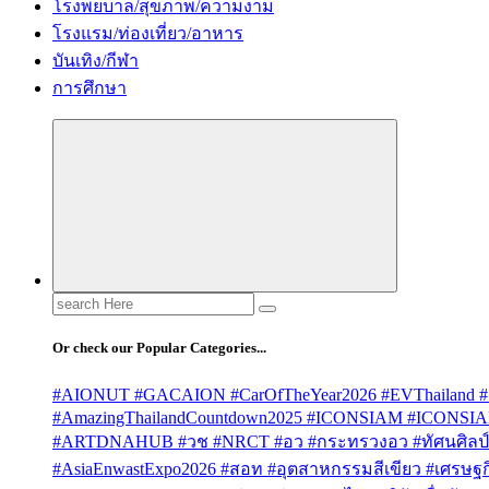
โรงพยบาล/สุขภาพ/ความงาม
โรงแรม/ท่องเที่ยว/อาหาร
บันเทิง/กีฬา
การศึกษา
Search
for:
Or check our Popular Categories...
#AIONUT #GACAION #CarOfTheYear2026 #EVThailand #
#AmazingThailandCountdown2025 #ICONSIAM #ICONSI
#ARTDNAHUB #วช #NRCT #อว #กระทรวงอว #ทัศนศิลป์ #
#AsiaEnwastExpo2026 #สอท #อุตสาหกรรมสีเขียว #เศรษฐกิจ