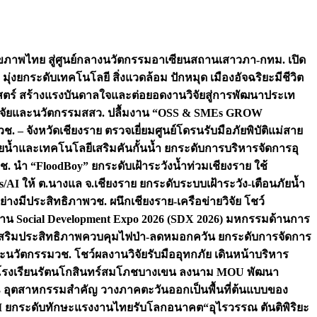
ภาพไทย สู่ศูนย์กลางนวัตกรรมอาเซียน
สถานเสาวภา-กทม. เปิด
 มุ่งยกระดับเทคโนโลยี สิ่งแวดล้อม ปักหมุด เมืองอัจฉริยะมีชีวิต
าสตร์ สร้างแรงบันดาลใจและต่อยอดงานวิจัยสู่การพัฒนาประเท
วิจัยและนวัตกรรม
สสว. ปลื้มงาน “OSS & SMEs GROW
วช. – จังหวัดเชียงราย ตรวจเยี่ยมศูนย์โดรนรับมือภัยพิบัติแม่สาย
ภัยน้ำและเทคโนโลยีเสริมคันกั้นน้ำ ยกระดับการบริหารจัดการอุ
ช. นำ “FloodBoy” ยกระดับเฝ้าระวังน้ำท่วมเชียงราย ใช้
/AI ให้ ต.นางแล จ.เชียงราย ยกระดับระบบเฝ้าระวัง-เตือนภัยน้ำ
ย่างมีประสิทธิภาพ
วช. ผนึกเชียงราย-เครือข่ายวิจัย โชว์
าน Social Development Expo 2026 (SDX 2026) มหกรรมด้านการ
า” เสริมประสิทธิภาพควบคุมไฟป่า-ลดหมอกควัน ยกระดับการจัดการ
และนวัตกรรม
วช. โชว์ผลงานวิจัยรับมืออุทกภัย เดินหน้าบริหาร
ือโรงเรียนรัตนโกสินทร์สมโภชบางเขน ลงนาม MOU พัฒนา
อม 3 อุตสาหกรรมสำคัญ วางภาคตะวันออกเป็นพื้นที่ต้นแบบของ
ผนึก AI ยกระดับทักษะแรงงานไทยรับโลกอนาคต
“อุไรวรรณ ตันติพิริยะ