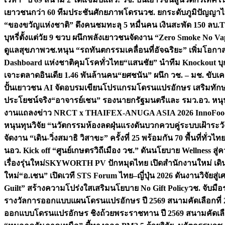
เยาวชนกว่า 60 ทีมประชันศักยภาพโดรน
วช. ยกระดับภูมิปัญญาไ
“ของขวัญแห่งชาติ” ดึงคนชมทะลุ 5 หมื่นคน เงินสะพัด 150 ลบ.
T
บุหรี่ตั้งแต่วัย 9 ขวบ ผนึกพลังเยาวชนจัดงาน “Zero Smoke No V
ดูแลสุขภาพ
วช.หนุน “รถทันตกรรมเคลื่อนที่อัจฉริยะ” เพิ่มโอกาสเ
Dashboard แห่งชาติคุมโรคทั่วไทย
“แสนชัย” นำทีม Knockout บุก 
เจาะตลาดอินเดีย 1.46 พันล้านคน
“ยศชนัน” ผนึก วช. – มช. ขับเ
ปั้นเยาวชน AI จัดอบรมเขียนโปรแกรมโดรนแปรอักษร เสริมทักษะ
ประโยชน์จริง
“อาจารย์เชน” รองนายกรัฐมนตรีและ รมว.อว. หนุ
งานแถลงข่าว NRCT x THAIFEX-ANUGA ASIA 2026 InnoFood,
หนุนทุนวิจัย “นวัตกรรมห้องลดฝุ่นแรงดันบวกควบคู่ระบบเฝ้าระวั
จัดงาน “เดิน-วิ่งสมาธิ วิสาขะ” ครั้งที่ 25 พร้อมกัน 70 พื้นที่ทั่วไทย
น
อว. Kick off “ศูนย์เกษตรวิถีเมือง วช.” ดันนโยบาย Wellness ส
เรื่องรุ่นใหม่
SKYWORTH PV ปักหมุดไทย เปิดสำนักงานใหม่ เดิน
ใหม่
“อ.เชน” เปิดเวที STS Forum ไทย–ญี่ปุ่น 2026 ดันงานวิจัยสู
Guilt” สร้างความโปร่งใสเสริมนโยบาย No Gift Policy
วช. จับมื
รางวัลการออกแบบแผนโดรนแปรอักษร ปี 2569 สนามคัดเลือกที่ 2 
ออกแบบโดรนแปรอักษร ชิงถ้วยพระราชทาน ปี 2569 สนามคัดเลื