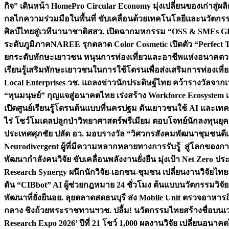
กิจ” เดินหน้า HomePro Circular Economy มุ่งเปลี่ยนของเก่าสู่ผล
กลไกความร่วมมือในพื้นที่ ขับเคลื่อนด้วยเทคโนโลยีและนวัตก
ศิลป์ไทยสู่เวทีนานาชาติ
สสว. เปิดฉากมหกรรม “OSS & SMEs GRO
ระดับภูมิภาค
NAREE รุกตลาด Color Cosmetic เปิดตัว “Perfect To
ยกระดับทักษะเยาวชน หนุนการท่องเที่ยวและอาชีพแห่งอนาคต
ว
เรียนรู้เสริมทักษะเยาวชนในการใช้โดรนเพื่อส่งเสริมการท่องเที
Local Enterprises
วช. แถลงข่าวนักประดิษฐ์ไทย คว้ารางวัลจากเว
“ทุนมนุษย์” กุญแจสู่อนาคตไทย เร่งสร้าง Workforce Ecosyste
เปิดศูนย์เรียนรู้โดรนต้นแบบที่นครปฐม ดันเยาวชนใช้ AI และเทคโน
ไร่ โชว์โมเดลปลูกป่าวิทยาศาสตร์พรีเมียม ตอบโจทย์นักลงทุนยุ
ประเทศ
ศุภชัย ปลัด อว. มอบรางวัล “วิศวกรสังคมพัฒนาชุมชนดีเด
Neurodivergent ผู้ที่มีความหลากหลายทางการรับรู้ สู่โลกของ
พัฒนากำลังคนวิจัย ขับเคลื่อนพลังงานยั่งยืน มุ่งเป้า Net Zero ป
Research Synergy ผนึกนักวิจัย-เอกชน-ชุมชน เปลี่ยนงานวิจัยไทย
ดัน “CIBbot” AI ผู้ช่วยกฎหมาย 24 ชั่วโมง ต้นแบบนวัตกรรมวิจัยย
พัฒนาที่ยั่งยืน
อย. ลุยตลาดสดธนบุรี ส่ง Mobile Unit ตรวจอาหาร
กลาง ชิงถ้วยพระราชทานฯ
วช. ปลื้ม! นวัตกรรมไทยสร้างชื่อบนเ
Research Expo 2026’ ปีที่ 21 โชว์ 1,000 ผลงานวิจัย เปลี่ยนอนาค