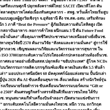
ชนศรีสะเกษ
ศุภจี ปลุกพลังคราฟต์ไทย! SACIT เปิดเวทีโลก ดัน
ร์ตลาดสุขภาพโตต่อเนื่อง
ทันตบุคลากร – สพฐ. หวั่นเด็กไทยเริ่มสูบ
นแบบดูแลผู้สูงวัยเชิงรุก จ.อุทัยธานี ดึง รพ.สต.-อสม. เสริมทักษะ
ึก 5 ภาคี “Beat the Pressure” สู้ภัยเงียบความดันโลหิตสูง เปิด
รก
สถาบันอาหาร–หอการค้าไทย ผนึกแผน 3 ปี ดัน Future Food
ยน้ำมั่นคง” เพื่อคุณภาพชีวิตประชาชนภาคเหนืออย่างยั่งยืน
วช.
ศทางทุนวิจัยปี 2570 ดันงานวิจัย “สังคมและความมั่นคง” สู่การใช้
ู่สากล
วช. เชิญชมผลงานวิจัยและนวัตกรรมอาหารสุขภาพ ใน
ล ISO 37001ยกระดับความโปร่งใสองค์กรปกครองส่วนท้องถิ่น
วช.
ากาศสะอาดอย่างยั่งยืน
สสส.ปลุกพลัง “ขยับประเทศ” สู้โรค NCDs
่ฮับนวัตกรรมการผลิต-บรรจุภัณฑ์เอเชีย คาดเงินสะพัด 5.5 พันล้า
เล่า” มอบประกาศนียบัตร 60 มัคคุเทศก์น้อยแห่งสยาม ปั้นนักเล่า
ปุ่น 2026 ดัน AI ขับเคลื่อนสุขภาพ–สิ่งแวดล้อม สร้างนักวิทย์รุ่น
โรงเรียนนายร้อยตำรวจ ขับเคลื่อนนวัตกรรมบอร์ดเกม “Gift or
ง 2569” ดันเศรษฐกิจสร้างสรรค์
ยินดี!ทีมเยาวชนไทย ได้รับ
วช. หนุนสมาคมกีฬาเครื่องบินจำลองฯ เปิดสนามแข่งขันการ
ิธี” ยกระดับเทคโนโลยีความมั่นคงไทย
วช. ผนึก ววน. ถกวิกฤต