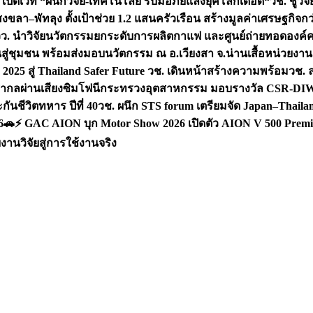
 เปิดเวที “ผนึกวิจัย-เทคโนโลยี รับมือภัยแล้งยุคโลกเดือด“
วช. ชูวิ
สงขลา–พัทลุง ตั้งเป้าช่วย 1.2 แสนครัวเรือน สร้างมูลค่าเศรษฐกิจก
วว. นำวิจัยนวัตกรรมยกระดับการผลิตกาแฟ และศูนย์ถ่ายทอดองค์
ันสู่ชุมชน พร้อมส่งมอบนวัตกรรม ณ อ.เวียงสา จ.น่าน
เสื้อหน่วยงา
025 สู่ Thailand Safer Future วช. เดินหน้าสร้างความพร้อม
วช. ล
ีสากลผ่านเสียงซิมโฟนี
กระทรวงอุตสาหกรรม มอบรางวัล CSR-DIW 3 
นชีวิตทหาร ปีที่ 40
วช. ผนึก STS forum เตรียมจัด Japan–Thaila
6
🚗⚡️ GAC AION บุก Motor Show 2026 เปิดตัว AION V 500 Premi
นวิจัยสู่การใช้งานจริง