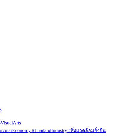
6
isualArts
arEconomy #ThailandIndustry #สิ่งแวดล้อมยั่งยืน