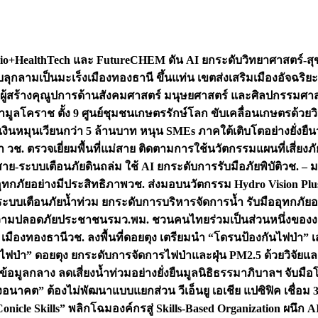
+HealthTech และ FutureCHEM ดัน AI ยกระดับวิทยาศาสตร์-สุข
บลุกลามเป็นมะเร็ง
เมืองทองธานี ขึ้นแท่น เขตส่งเสริมเมืองอัจฉริยะ
่องผู้สร้างคุณูปการด้านสังคมศาสตร์ มนุษยศาสตร์ และศิลปกรรมศ
ำมูลโคราช ตั้ง 9 ศูนย์ชุมชนเกษตรรักษ์โลก ขับเคลื่อนเกษตรด้วย
หมุนเวียนกว่า 5 ล้านบาท หนุน SMEs ภาคใต้เติบโตอย่างยั่งยืน
ำ วช. ตรวจเยี่ยมพื้นที่แม่สาย ติดตามการใช้นวัตกรรมแผนที่เสี่ยง
สาย-ระบบเตือนภัยดินถล่ม ใช้ AI ยกระดับการรับมือภัยพิบัติ
วช. – ม
อุทกภัยอย่างมีประสิทธิภาพ
วช. ส่งมอบนวัตกรรม Hydro Vision Plus
ระบบเตือนภัยน้ำท่วม ยกระดับการบริหารจัดการน้ำ รับมืออุทกภัยอ
มความปลอดภัยประชาชน
รมว.พม. ชวนคนไทยร่วมเป็นส่วนหนึ่งของง
 เมืองทองธานี
วช. ลงพื้นที่ดอยตุง เตรียมนำ “โดรนป้องกันไฟป่
นไฟป่า” ดอยตุง ยกระดับการจัดการไฟป่าและฝุ่น PM2.5 ด้วยวิจัย
อมูลกลาง ลดเสี่ยงน้ำท่วมอย่างยั่งยืน
มูลนิธิธรรมาภิบาลฯ จับม
งอนาคต” ต้องไม่พัฒนาแบบแยกส่วน วีเอ็นยู เอเชีย แปซิฟิค เชื่
“Conicle Skills” พลิกโฉมองค์กรสู่ Skills-Based Organization 