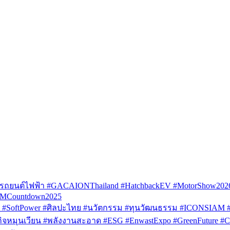
รถยนต์ไฟฟ้า #GACAIONThailand #HatchbackEV #MotorShow202
AMCountdown2025
SoftPower #ศิลปะไทย #นวัตกรรม #ทุนวัฒนธรรม #ICONSIAM #V
หมุนเวียน #พลังงานสะอาด #ESG #EnwastExpo #GreenFuture #Circul