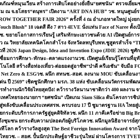
ิตภัณฑ์หมุนเวียน สร้างการเติบโตอย่างยั่งยืน
“ยศชนัน” ตรวจเยี่ย
รรม ณ จ.ยโสธร
“ดนุพร” เปิดงาน “ART DNA HUB” วช. หนุนศูนย์รว
W TOGETHER FAIR 2026” ครั้งที่ 4 ณ อำเภอหาดใหญ่ มุ่งยกระ
uch Blush” 18 เฉดสี ดึง 7 สาว 4EVE นั่งแท่น Face of Naree ตั้ง
ช. ขยายโอกาสการเรียนรู้ เสริมทักษะเยาวชนด้วย AI เปิดศูนย์การเร
่ยว ณ วิทยาลัยเทคนิคโคกสำโรง จังหวัดลพบุรี
บพท.ชูสูตรสำเร็จ “
ที 2026 Japan Design, Idea and Invention Expo (JDIE 2026) ชูศ
m เชื่อมการศึกษา–ทักษะ–ตลาดแรงงาน
วช. เปิดศูนย์เรียนรู้โดรนที่
โลยี สร้างสื่อท่องเที่ยว-ต่อยอดสู่อาชีพ
“ป่าดี ครีเอชัน” จับมือ 
ค Net Zero & ESG
วช. ผนึก สทนช.-สอศ. ลงนาม MOU ขับเคลื่อนงาน
่น ปี 2569” เชิดชูนักศึกษา มรภ. 38 แห่ง ขับเคลื่อนนวัตกรรมพั
การทำงาน
นักวิจัยไทยสุดปัง! คว้ารางวัลนานาชาติกว่า 400 ผลงาน 
ระเทศไทย
รองนายกฯ “ยศชนัน” เปิดเกม Siam Silica ดันโครงการชิปแห
สู่พลังขับเคลื่อนประเทศ
สรพ. ครบรอบ 17 ปี ชูมาตรฐาน HA ไทยสู่เ
กระดับบริการภาครัฐสู่ยุคดิจิทัล
วช. ผนึก 11 ภาคีเครือข่าย Big Br
ถึงชุมชน ยกระดับความปลอดภัยผู้บริโภค
วช. ผนึกมูลนิธิอาจารย์ส
วทีโลก คว้ารางวัลสูงสุด The Best Foreign Innovation Award จา
ตไทย
วช. – สอศ. ปั้นนักประดิษฐ์อาชีวะรุ่นใหม่ ผ่านโครงการ TVET