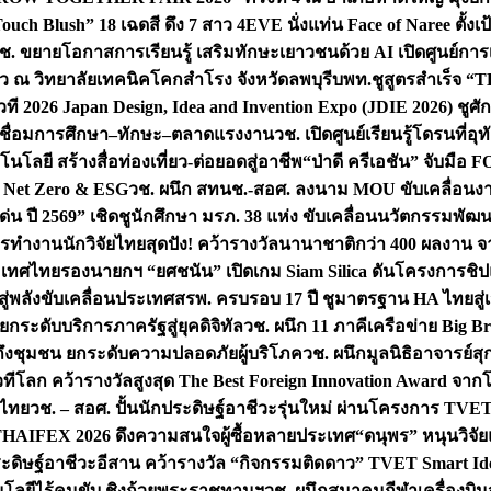
uch Blush” 18 เฉดสี ดึง 7 สาว 4EVE นั่งแท่น Face of Naree ตั้ง
ช. ขยายโอกาสการเรียนรู้ เสริมทักษะเยาวชนด้วย AI เปิดศูนย์การเร
่ยว ณ วิทยาลัยเทคนิคโคกสำโรง จังหวัดลพบุรี
บพท.ชูสูตรสำเร็จ “
ที 2026 Japan Design, Idea and Invention Expo (JDIE 2026) ชูศ
m เชื่อมการศึกษา–ทักษะ–ตลาดแรงงาน
วช. เปิดศูนย์เรียนรู้โดรนที่
โลยี สร้างสื่อท่องเที่ยว-ต่อยอดสู่อาชีพ
“ป่าดี ครีเอชัน” จับมือ 
ค Net Zero & ESG
วช. ผนึก สทนช.-สอศ. ลงนาม MOU ขับเคลื่อนงาน
่น ปี 2569” เชิดชูนักศึกษา มรภ. 38 แห่ง ขับเคลื่อนนวัตกรรมพั
การทำงาน
นักวิจัยไทยสุดปัง! คว้ารางวัลนานาชาติกว่า 400 ผลงาน 
ระเทศไทย
รองนายกฯ “ยศชนัน” เปิดเกม Siam Silica ดันโครงการชิปแห
สู่พลังขับเคลื่อนประเทศ
สรพ. ครบรอบ 17 ปี ชูมาตรฐาน HA ไทยสู่เ
กระดับบริการภาครัฐสู่ยุคดิจิทัล
วช. ผนึก 11 ภาคีเครือข่าย Big Br
ถึงชุมชน ยกระดับความปลอดภัยผู้บริโภค
วช. ผนึกมูลนิธิอาจารย์ส
วทีโลก คว้ารางวัลสูงสุด The Best Foreign Innovation Award จา
ตไทย
วช. – สอศ. ปั้นนักประดิษฐ์อาชีวะรุ่นใหม่ ผ่านโครงการ TVET
THAIFEX 2026 ดึงความสนใจผู้ซื้อหลายประเทศ
“ดนุพร” หนุนวิจัย
ระดิษฐ์อาชีวะอีสาน คว้ารางวัล “กิจกรรมติดดาว” TVET Smart Ide
คโนโลยีไร้คนขับ ชิงถ้วยพระราชทานฯ
วช. ผนึกสมาคมกีฬาเครื่องบิน