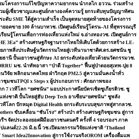
มชมโครงการแก้ไขปัญหาความยากจน นำกลไก อววน. ร่วมสร้าง
มผู้เชี่ยวชาญและศูนย์กลางองค์ความรู้ ยกระดับทุนปัญญาทัศน
ดับ SME ใต้สู่ความสำเร็จ เป็นจุดหมายสุดท้ายของโครงการ
เป้ายอดขาย 100 ล้านบาท
วช. เปิดศูนย์เรียนรู้โดรน–AI ที่สุพรรณบุรี
ียนรู้โดรนเพื่อการท่องเที่ยวแห่งใหม่ จ.อ่างทอง
วช. เปิดศูนย์การ
THE 3Ea” สร้างเศรษฐกิจฐานรากไทยให้เติบโตด้วยการสร้าง LE-
ักยภาพสิ่งประดิษฐ์นวัตกรรมไทยสู่เวทีนานาชาติ
ศ.ดร.ยศชนัน ชู
อุทัยธานี ปั้นเยาวชนสู่ทักษะ AI ยกระดับท่องเที่ยวด้วยนวัตกรรม
วช.
FORRU มช. นำทัพอาสา “ป่าดี Together” ฟื้นฟูป่าดอยสุเทพ-ปุย 8
วิจัย พลิกอนาคตไทย ฝ่าวิกฤต PM2.5 สู่ความมั่นคงน้ำทั่ว
ฒนาชุมชน
TPQI x Steps x ผู้ประกอบการ : ศักยภาพของ
จาก 7 เวทีโลก “ยศชนัน” มอบประกาศนียบัตรเชิดชูเกียรติ
วช. ชู
่งชาติ ปั้นไทยสู่ฮับ Deep Tech อาเซียน
“ยศชนัน” ชูพลัง
วทีโลก ปักหมุด Digital Health ยกระดับระบบสุขภาพสู่สากล
วช.
others ขับเคลื่อน “ชันโรง” สร้างป่า สร้างเศรษฐกิจชุมชน สู่การ
ุกรีฯ จัดประลองยอดฝีมือเยาวชนดนตรี ครั้งที่ 4 รอบรองฯ ภาค
กโปแลนด์
22-26 มิ.ย.นี้ วช.เปิดมหกรรมวิจัยแห่งชาติ ‘Thailand
 Smart Idea2Innovation สู่การใช้งานจริง
OROM เครื่องดื่มแพ