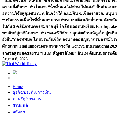
“หมอกควันภาคเหนือ” ชี้ทางออก PM2.5 ด้วยวิจัย–นวัตกรรม
วช.
ความยั่งยืน
วช. ดันโมเดล “น้ำมั่นคง ไม่ท่วม ไม่แล้ง” ปั้นต้นแบบ
อดงานวิจัยสู่ชุมชน ณ ต.จันจว้าใต้ อ.แม่จัน จ.เชียงราย
วช. หนุน 
“นวัตกรรมเพื่อน้ำที่มั่นคง” ยกระดับระบบเตือนภัยน้ำท่วมฉับพล
ไปกับ 5 คลินิกทันตกรรมราชบุรี ใกล้ฉัน
ถอดบทเรียน Earthquake 2
พาณิชย์สู่เวทีโลก
วช. ดัน “ดนตรีวิจัย” ปลุกอัตลักษณ์ภูเก็ต สู่เวท
ยั่งยืน”
กองทัพบก-ไทยประกันชีวิต ลงนามต่อสัญญากรมธรรม์ประกั
ศักยภาพ Thai Innovators กวาดรางวัล Geneva International 202
รางวัลสุดยอดผลงาน “LLM สัญชาติไทย” ดัน 24 ต้นแบบยกระดับงา
August 8, 2026
Home
ธุรกิจ/ประกัน/การเงิน
ภาครัฐ/ราชการ
ยานยนต์
อสังหา