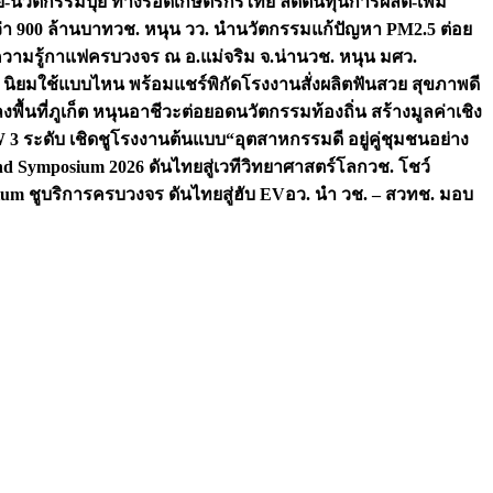
จัย-นวัตกรรมปุ๋ย ทางรอดเกษตรกรไทย ลดต้นทุนการผลิต-เพิ่ม
ว่า 900 ล้านบาท
วช. หนุน วว. นำนวัตกรรมแก้ปัญหา PM2.5 ต่อย
ความรู้กาแฟครบวงจร ณ อ.แม่จริม จ.น่าน
วช. หนุน มศว.
น นิยมใช้แบบไหน พร้อมแชร์พิกัดโรงงานสั่งผลิต
ฟันสวย สุขภาพดี
งพื้นที่ภูเก็ต หนุนอาชีวะต่อยอดนวัตกรรมท้องถิ่น สร้างมูลค่าเชิง
ระดับ เชิดชูโรงงานต้นแบบ“อุตสาหกรรมดี อยู่คู่ชุมชนอย่าง
nd Symposium 2026 ดันไทยสู่เวทีวิทยาศาสตร์โลก
วช. โชว์
um ชูบริการครบวงจร ดันไทยสู่ฮับ EV
อว. นำ วช. – สวทช. มอบ