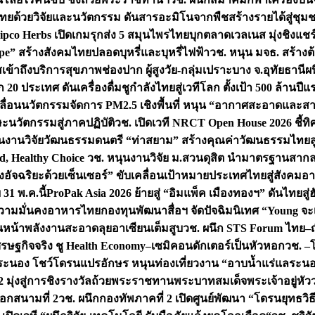
ทยด้วยวิจัยและนวัตกรรม ดันสารอะมิโนจากพืชสร้างรายได้สู่ชุม
ipco Herbs เปิดเกมรุกส่ง 5 สมุนไพรไทยบุกตลาดเวลเนส มุ่งชิงแช
ape” สร้างสังคมไทยปลอดบุหรี่และบุหรี่ไฟฟ้า
วช. หนุน มจธ. สร้างต้
ข้าถึงบริการสุขภาพช่องปาก ผู้สูงวัย-กลุ่มเปราะบาง จ.อุทัยธานี
ผน
20 ประเทศ ดันเครื่องดื่มชูกำลังไทยสู่เวทีโลก ตั้งเป้า 500 ล้านปีแ
คลื่อนนวัตกรรมจัดการ PM2.5 เชิงพื้นที่ หนุน “อากาศสะอาดและสา
นวัตกรรมสู่ภาคปฏิบัติ
วช. เปิดเวที NRCT Open House 2026 ชี้ทิ
นงานวิจัยวัฒนธรรมดนตรี “ท่าสยาม” สร้างคุณค่าวัฒนธรรมไทยส
 Healthy Choice
วช. หนุนงานวิจัย ม.สวนดุสิต นำมาตรฐานสาก
งอัจฉริยะด้วยเซ็นเซอร์” ขับเคลื่อนเป้าหมายประเทศไทยสู่สังคมอ
 31 พ.ค.นี้
ProPak Asia 2026 ย้ายสู่ “อิมแพ็ค เมืองทองฯ” ดันไทยสู
ู่ความมั่นคงอาหารไทย
กองทุนพัฒนาสื่อฯ จัดปัจฉิมนิเทศ “Young จะ
หน้าพลังงานสะอาดลุยอาเซียนเต็มสูบ
วช. ผนึก STS Forum ไทย–ญี่
่เศรษฐกิจจริง ชู Health Economy–เซมิคอนดักเตอร์เป็นหัวหอก
วช. –
อระนอง โชว์โดรนแปรอักษร หนุนท่องเที่ยวงาน “อาบน้ำแร่แลระนอ
มุ่งสู่การชิงรางวัลถ้วยพระราชทานพระบาทสมเด็จพระเจ้าอยู่หัว
อกสนามที่ 2
วช. ผนึกกองทัพภาคที่ 2 เปิดศูนย์พัฒนา “โดรนยุทธว