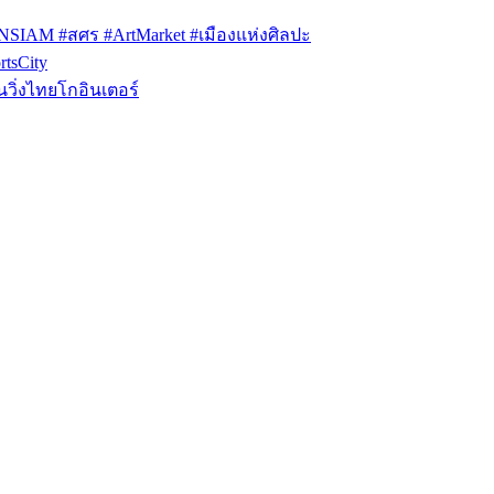
ONSIAM #สศร #ArtMarket #เมืองแห่งศิลปะ
tsCity
วิ่งไทยโกอินเตอร์