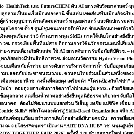
+HealthTech และ FutureCHEM ดัน AI ยกระดับวิทยาศาสตร์-สุข
บลุกลามเป็นมะเร็ง
เมืองทองธานี ขึ้นแท่น เขตส่งเสริมเมืองอัจฉริยะ
่องผู้สร้างคุณูปการด้านสังคมศาสตร์ มนุษยศาสตร์ และศิลปกรรมศ
ำมูลโคราช ตั้ง 9 ศูนย์ชุมชนเกษตรรักษ์โลก ขับเคลื่อนเกษตรด้วย
หมุนเวียนกว่า 5 ล้านบาท หนุน SMEs ภาคใต้เติบโตอย่างยั่งยืน
ำ วช. ตรวจเยี่ยมพื้นที่แม่สาย ติดตามการใช้นวัตกรรมแผนที่เสี่ยง
สาย-ระบบเตือนภัยดินถล่ม ใช้ AI ยกระดับการรับมือภัยพิบัติ
วช. – ม
อุทกภัยอย่างมีประสิทธิภาพ
วช. ส่งมอบนวัตกรรม Hydro Vision Plus
ระบบเตือนภัยน้ำท่วม ยกระดับการบริหารจัดการน้ำ รับมืออุทกภัยอ
มความปลอดภัยประชาชน
รมว.พม. ชวนคนไทยร่วมเป็นส่วนหนึ่งของง
 เมืองทองธานี
วช. ลงพื้นที่ดอยตุง เตรียมนำ “โดรนป้องกันไฟป่
นไฟป่า” ดอยตุง ยกระดับการจัดการไฟป่าและฝุ่น PM2.5 ด้วยวิจัย
อมูลกลาง ลดเสี่ยงน้ำท่วมอย่างยั่งยืน
มูลนิธิธรรมาภิบาลฯ จับม
งอนาคต” ต้องไม่พัฒนาแบบแยกส่วน วีเอ็นยู เอเชีย แปซิฟิค เชื่
“Conicle Skills” พลิกโฉมองค์กรสู่ Skills-Based Organization 
ิตภัณฑ์หมุนเวียน สร้างการเติบโตอย่างยั่งยืน
“ยศชนัน” ตรวจเยี่ย
รรม ณ จ.ยโสธร
“ดนุพร” เปิดงาน “ART DNA HUB” วช. หนุนศูนย์รว
W TOGETHER FAIR 2026” ครั้งที่ 4 ณ อำเภอหาดใหญ่ มุ่งยกระ