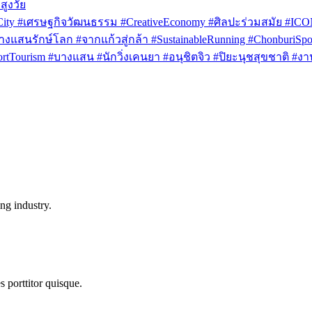
สูงวัย
rCity #เศรษฐกิจวัฒนธรรม #CreativeEconomy #ศิลปะร่วมสมัย #IC
งแสนรักษ์โลก #จากแก้วสู่กล้า #SustainableRunning #ChonburiSpor
Tourism #บางแสน #นักวิ่งเคนยา #อนุชิตจิว #ปิยะนุชสุขชาติ #งาน
ng industry.
s porttitor quisque.