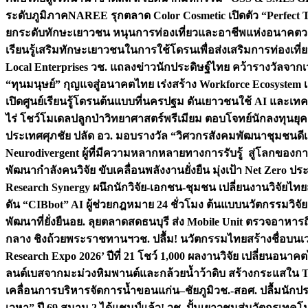
ระดับภูมิภาค
NAREE รุกตลาด Color Cosmetic เปิดตัว “Perfect To
ยกระดับทักษะเยาวชน หนุนการท่องเที่ยวและอาชีพแห่งอนาคต
ว
เรียนรู้เสริมทักษะเยาวชนในการใช้โดรนเพื่อส่งเสริมการท่องเที
Local Enterprises
วช. แถลงข่าวนักประดิษฐ์ไทย คว้ารางวัลจากเว
“ทุนมนุษย์” กุญแจสู่อนาคตไทย เร่งสร้าง Workforce Ecosyste
เปิดศูนย์เรียนรู้โดรนต้นแบบที่นครปฐม ดันเยาวชนใช้ AI และเทคโน
ไร่ โชว์โมเดลปลูกป่าวิทยาศาสตร์พรีเมียม ตอบโจทย์นักลงทุนยุ
ประเทศ
ศุภชัย ปลัด อว. มอบรางวัล “วิศวกรสังคมพัฒนาชุมชนดีเด
Neurodivergent ผู้ที่มีความหลากหลายทางการรับรู้ สู่โลกของ
พัฒนากำลังคนวิจัย ขับเคลื่อนพลังงานยั่งยืน มุ่งเป้า Net Zero ป
Research Synergy ผนึกนักวิจัย-เอกชน-ชุมชน เปลี่ยนงานวิจัยไทย
ดัน “CIBbot” AI ผู้ช่วยกฎหมาย 24 ชั่วโมง ต้นแบบนวัตกรรมวิจัยย
พัฒนาที่ยั่งยืน
อย. ลุยตลาดสดธนบุรี ส่ง Mobile Unit ตรวจอาหาร
กลาง ชิงถ้วยพระราชทานฯ
วช. ปลื้ม! นวัตกรรมไทยสร้างชื่อบนเ
Research Expo 2026’ ปีที่ 21 โชว์ 1,000 ผลงานวิจัย เปลี่ยนอนาค
ลนต์เบสจากมะม่วงหิมพานต์และกล้วยน้ำว้าดิบ สร้างกระแสใน 
เคลื่อนการบริหารจัดการน้ำขอนแก่น–ชัยภูมิ
วช.-สอศ. ปลื้มนักป
เวหา” ปี 69 สนาม 2 ได้แชมป์แล้ว! วช. ปั้นเยาวชนสู่นวัตกรเท