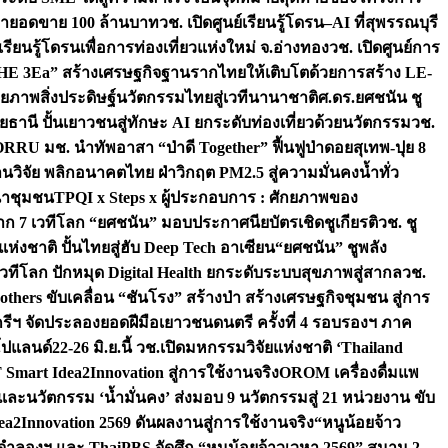
เป้ายอดขาย 100 ล้านบาท
วช. เปิดศูนย์เรียนรู้โดรน–AI ที่สุพรรณบุรี
ียนรู้โดรนเพื่อการท่องเที่ยวแห่งใหม่ จ.อ่างทอง
วช. เปิดศูนย์การ
THE 3Ea” สร้างเศรษฐกิจฐานรากไทยให้เติบโตด้วยการสร้าง LE-
ักยภาพสิ่งประดิษฐ์นวัตกรรมไทยสู่เวทีนานาชาติ
ศ.ดร.ยศชนัน ชู
อุทัยธานี ปั้นเยาวชนสู่ทักษะ AI ยกระดับท่องเที่ยวด้วยนวัตกรรม
วช.
FORRU มช. นำทัพอาสา “ป่าดี Together” ฟื้นฟูป่าดอยสุเทพ-ปุย 8
วิจัย พลิกอนาคตไทย ฝ่าวิกฤต PM2.5 สู่ความมั่นคงน้ำทั่ว
ฒนาชุมชน
TPQI x Steps x ผู้ประกอบการ : ศักยภาพของ
จาก 7 เวทีโลก “ยศชนัน” มอบประกาศนียบัตรเชิดชูเกียรติ
วช. ชู
่งชาติ ปั้นไทยสู่ฮับ Deep Tech อาเซียน
“ยศชนัน” ชูพลัง
วทีโลก ปักหมุด Digital Health ยกระดับระบบสุขภาพสู่สากล
วช.
others ขับเคลื่อน “ชันโรง” สร้างป่า สร้างเศรษฐกิจชุมชน สู่การ
ุกรีฯ จัดประลองยอดฝีมือเยาวชนดนตรี ครั้งที่ 4 รอบรองฯ ภาค
กโปแลนด์
22-26 มิ.ย.นี้ วช.เปิดมหกรรมวิจัยแห่งชาติ ‘Thailand
 Smart Idea2Innovation สู่การใช้งานจริง
OROM เครื่องดื่มแพ
และนวัตกรรม ‘น้ำมั่นคง’ ส่งมอบ 9 นวัตกรรมสู่ 21 หน่วยงาน ขับ
a2Innovation 2569 ดันผลงานสู่การใช้งานจริง
“หนูน้อยจ้าว
จำลองฯ และ ThaiPBS จัดศึก “หนูน้อยจ้าวเวหา 2569” สนาม 2