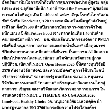
อัจฉริยะ” เพิ่มโอกาสเข้าถึงบริการสุขภาพช่องปาก ผู้สูงวัย-กลุ่ม
เปราะบาง จ.อุทัยธานี
ผนึก 5 ภาคี “Beat the Pressure” สู้ภัยเงียบ
ความดันโลหิตสูง เปิด Dashboard แห่งชาติคุมโรคทั่วไทย
“แสน
ชัย” นำทีม Knockout บุก 20 ประเทศ ดันเครื่องดื่มชูกำลังไทยสู่
เวทีโลก ตั้งเป้า 500 ล้านปีแรก
สถาบันอาหาร–หอการค้าไทย
ผนึกแผน 3 ปี ดัน Future Food เจาะตลาดอินเดีย 1.46 พันล้าน
คน
“ยศชนัน” ผนึก วช. – มช. ขับเคลื่อนนวัตกรรมจัดการ PM2.5
เชิงพื้นที่ หนุน “อากาศสะอาดและสายน้ำมั่นคง” เพื่อคุณภาพ
ชีวิตประชาชนภาคเหนืออย่างยั่งยืน
วช. ปั้นเยาวชน AI จัดอบรม
เขียนโปรแกรมโดรนแปรอักษร เสริมทักษะนวัตกรรมสู่ภาค
ปฏิบัติ
วช. เปิดเวที NRCT Open House 2026 ชี้ทิศทางทุนวิจัยปี
2570 ดันงานวิจัย “สังคมและความมั่นคง” สู่การใช้ประโยชน์
จริง
“อาจารย์เชน” รองนายกรัฐมนตรีและ รมว.อว. หนุนงาน
วิจัยวัฒนธรรมดนตรี “ท่าสยาม” สร้างคุณค่าวัฒนธรรมไทยสู่
สากล
วช. เชิญชมผลงานวิจัยและนวัตกรรมอาหารสุขภาพ ใน
งานแถลงข่าว NRCT x THAIFEX-ANUGA ASIA 2026
InnoFood, Healthy Choice
วช. หนุนงานวิจัย ม.สวนดุสิต นำ
มาตรฐานสากล ISO 37001ยกระดับความโปร่งใสองค์กร