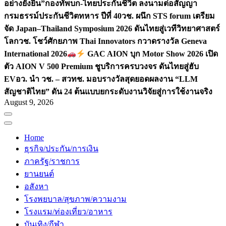
อย่างยั่งยืน”
กองทัพบก-ไทยประกันชีวิต ลงนามต่อสัญญา
กรมธรรม์ประกันชีวิตทหาร ปีที่ 40
วช. ผนึก STS forum เตรียม
จัด Japan–Thailand Symposium 2026 ดันไทยสู่เวทีวิทยาศาสตร์
โลก
วช. โชว์ศักยภาพ Thai Innovators กวาดรางวัล Geneva
International 2026
GAC AION บุก Motor Show 2026 เปิด
ตัว AION V 500 Premium ชูบริการครบวงจร ดันไทยสู่ฮับ
EV
อว. นำ วช. – สวทช. มอบรางวัลสุดยอดผลงาน “LLM
สัญชาติไทย” ดัน 24 ต้นแบบยกระดับงานวิจัยสู่การใช้งานจริง
August 9, 2026
Home
ธุรกิจ/ประกัน/การเงิน
ภาครัฐ/ราชการ
ยานยนต์
อสังหา
โรงพยบาล/สุขภาพ/ความงาม
โรงแรม/ท่องเที่ยว/อาหาร
บันเทิง/กีฬา