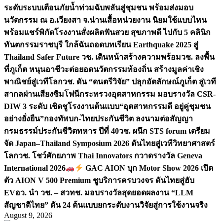
ระดับระบบเตือนภัยน้ำท่วมฉับพลันสู่ชุมชน พร้อมส่งมอบ
นวัตกรรม ณ อ.เวียงสา จ.น่าน
เสื้อหน่วยงาน นิยมใช้แบบไหน
พร้อมแชร์พิกัดโรงงานสั่งผลิต
ฟันสวย สุขภาพดี ไปกับ 5 คลินิก
ทันตกรรมราชบุรี ใกล้ฉัน
ถอดบทเรียน Earthquake 2025 สู่
Thailand Safer Future วช. เดินหน้าสร้างความพร้อม
วช. ลงพื้น
ที่ภูเก็ต หนุนอาชีวะต่อยอดนวัตกรรมท้องถิ่น สร้างมูลค่าเชิง
พาณิชย์สู่เวทีโลก
วช. ดัน “ดนตรีวิจัย” ปลุกอัตลักษณ์ภูเก็ต สู่เวที
สากลผ่านเสียงซิมโฟนี
กระทรวงอุตสาหกรรม มอบรางวัล CSR-
DIW 3 ระดับ เชิดชูโรงงานต้นแบบ“อุตสาหกรรมดี อยู่คู่ชุมชน
อย่างยั่งยืน”
กองทัพบก-ไทยประกันชีวิต ลงนามต่อสัญญา
กรมธรรม์ประกันชีวิตทหาร ปีที่ 40
วช. ผนึก STS forum เตรียม
จัด Japan–Thailand Symposium 2026 ดันไทยสู่เวทีวิทยาศาสตร์
โลก
วช. โชว์ศักยภาพ Thai Innovators กวาดรางวัล Geneva
International 2026
GAC AION บุก Motor Show 2026 เปิด
ตัว AION V 500 Premium ชูบริการครบวงจร ดันไทยสู่ฮับ
EV
อว. นำ วช. – สวทช. มอบรางวัลสุดยอดผลงาน “LLM
สัญชาติไทย” ดัน 24 ต้นแบบยกระดับงานวิจัยสู่การใช้งานจริง
August 9, 2026