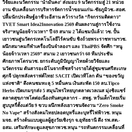
วิจัยและนวัตกรรม ‘น้ำมั่นคง’ ส่งมอบ 9 นวัตกรรมสู่ 21 หน่วย
งาน ขับเคลื่อนการบริหารจัดการน้ำขอนแก่น–ชัยภูมิ
วช.-สอศ.
ปลื้มนักประดิษฐ์อาชีวะอีสาน คว้ารางวัล “กิจกรรมติดดาว”
TVET Smart Idea2Innovation 2569 ดันผลงานสู่การใช้งาน
จริง
“หนูน้อยจ้าวเวหา” ปี 69 สนาม 2 ได้แชมป์แล้ว! วช. ปั้น
เยาวชนสู่นวัตกรเทคโนโลยีไร้คนขับ ชิงถ้วยพระราชทานฯ
วช.
ผนึกสมาคมกีฬาเครื่องบินจำลองฯ และ ThaiPBS จัดศึก “หนู
น้อยจ้าวเวหา 2569” สนาม 2 เยาวชนกว่า 60 ทีมประชัน
ศักยภาพโดรน
วช. ยกระดับภูมิปัญญาไทยด้วยวิจัยและ
นวัตกรรม ดันสารอะมิโนจากพืชสร้างรายได้สู่ชุมชนศรีสะเกษ
ศุภจี ปลุกพลังคราฟต์ไทย! SACIT เปิดเวทีโลก ดัน “ของขวัญ
แห่งชาติ” ดึงคนชมทะลุ 5 หมื่นคน เงินสะพัด 150 ลบ.
Tipco
Herbs เปิดเกมรุกส่ง 5 สมุนไพรไทยบุกตลาดเวลเนส มุ่งชิงแชร์
ตลาดสุขภาพโตต่อเนื่อง
ทันตบุคลากร – สพฐ. หวั่นเด็กไทยเริ่ม
สูบบุหรี่ตั้งแต่วัย 9 ขวบ ผนึกพลังเยาวชนจัดงาน “Zero Smoke
No Vape” สร้างสังคมไทยปลอดบุหรี่และบุหรี่ไฟฟ้า
วช. หนุน
มจธ. สร้างต้นแบบดูแลผู้สูงวัยเชิงรุก จ.อุทัยธานี ดึง รพ.สต.-
อสม. เสริมทักษะดูแลสุขภาพ
วช.หนุน “รถทันตกรรมเคลื่อนที่