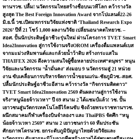
ทานฯ
วช. ปลื้ม! นวัตกรรมไทยสร้างชื่อบนเวทีโลก คว้ารางวัล
สูงสุด The Best Foreign Innovation Award จากโปแลนด์
22-26
มิ.ย.นี้ วช.เปิดมหกรรมวิจัยแห่งชาติ ‘Thailand Research Expo
2026’ ปีที่ 21 โชว์ 1,000 ผลงานวิจัย เปลี่ยนอนาคตไทย
วช. –
สอศ. ปั้นนักประดิษฐ์อาชีวะรุ่นใหม่ ผ่านโครงการ TVET Smart
Idea2Innovation สู่การใช้งานจริง
OROM เครื่องดื่มแพลนต์เบส
จากมะม่วงหิมพานต์และกล้วยน้ำว้าดิบ สร้างกระแสใน
THAIFEX 2026 ดึงความสนใจผู้ซื้อหลายประเทศ
“ดนุพร” หนุน
วิจัยและนวัตกรรม ‘น้ำมั่นคง’ ส่งมอบ 9 นวัตกรรมสู่ 21 หน่วย
งาน ขับเคลื่อนการบริหารจัดการน้ำขอนแก่น–ชัยภูมิ
วช.-สอศ.
ปลื้มนักประดิษฐ์อาชีวะอีสาน คว้ารางวัล “กิจกรรมติดดาว”
TVET Smart Idea2Innovation 2569 ดันผลงานสู่การใช้งาน
จริง
“หนูน้อยจ้าวเวหา” ปี 69 สนาม 2 ได้แชมป์แล้ว! วช. ปั้น
เยาวชนสู่นวัตกรเทคโนโลยีไร้คนขับ ชิงถ้วยพระราชทานฯ
วช.
ผนึกสมาคมกีฬาเครื่องบินจำลองฯ และ ThaiPBS จัดศึก “หนู
น้อยจ้าวเวหา 2569” สนาม 2 เยาวชนกว่า 60 ทีมประชัน
ศักยภาพโดรน
วช. ยกระดับภูมิปัญญาไทยด้วยวิจัยและ
นวัตกรรม ดันสารอะมิโนจากพืชสร้างรายได้สู่ชุมชนศรีสะเกษ