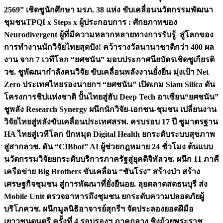
2569” เชิดชูนักศึกษา มรภ. 38 แห่ง ขับเคลื่อนนวัตกรรมพัฒนา
ชุมชน
TPQI x Steps x ผู้ประกอบการ : ศักยภาพของ
Neurodivergent ผู้ที่มีความหลากหลายทางการรับรู้ สู่โลกของ
การทำงาน
นักวิจัยไทยสุดปัง! คว้ารางวัลนานาชาติกว่า 400 ผล
งาน จาก 7 เวทีโลก “ยศชนัน” มอบประกาศนียบัตรเชิดชูเกียรติ
วช. ชูพัฒนากำลังคนวิจัย ขับเคลื่อนพลังงานยั่งยืน มุ่งเป้า Net
Zero ประเทศไทย
รองนายกฯ “ยศชนัน” เปิดเกม Siam Silica ดัน
โครงการชิปแห่งชาติ ปั้นไทยสู่ฮับ Deep Tech อาเซียน
“ยศชนัน”
ชูพลัง Research Synergy ผนึกนักวิจัย-เอกชน-ชุมชน เปลี่ยนงาน
วิจัยไทยสู่พลังขับเคลื่อนประเทศ
สรพ. ครบรอบ 17 ปี ชูมาตรฐาน
HA ไทยสู่เวทีโลก ปักหมุด Digital Health ยกระดับระบบสุขภาพ
สู่สากล
วช. ดัน “CIBbot” AI ผู้ช่วยกฎหมาย 24 ชั่วโมง ต้นแบบ
นวัตกรรมวิจัยยกระดับบริการภาครัฐสู่ยุคดิจิทัล
วช. ผนึก 11 ภาคี
เครือข่าย Big Brothers ขับเคลื่อน “ชันโรง” สร้างป่า สร้าง
เศรษฐกิจชุมชน สู่การพัฒนาที่ยั่งยืน
อย. ลุยตลาดสดธนบุรี ส่ง
Mobile Unit ตรวจอาหารถึงชุมชน ยกระดับความปลอดภัยผู้
บริโภค
วช. ผนึกมูลนิธิอาจารย์สุกรีฯ จัดประลองยอดฝีมือ
เยาวชนดนตรี ครั้งที่ 4 รอบรองฯ ภาคกลาง ชิงถ้วยพระราช