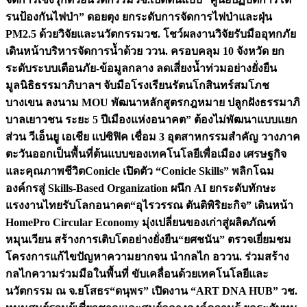
รนป้องกันไฟป่า” ดอยตุง ยกระดับการจัดการไฟป่าและฝุ่น
PM2.5 ด้วยวิจัยและนวัตกรรม
วช. โชว์ผลงานวิจัยรับมืออุทกภัย
เดินหน้าบริหารจัดการน้ำด้วย ววน. ครอบคลุม 10 จังหวัด ยก
ระดับระบบเตือนภัย-ข้อมูลกลาง ลดเสี่ยงน้ำท่วมอย่างยั่งยืน
มูลนิธิธรรมาภิบาลฯ จับมือโรงเรียนรัตนโกสินทร์สมโภช
บางเขน ลงนาม MOU พัฒนาหลักสูตรกฎหมาย ปลูกฝังธรรมาภิ
บาลเยาวชน ระยะ 5 ปี
เมืองแห่งอนาคต” ต้องไม่พัฒนาแบบแยก
ส่วน วีเอ็นยู เอเชีย แปซิฟิค เชื่อม 3 อุตสาหกรรมสำคัญ วางภาค
ตะวันออกเป็นพื้นที่ต้นแบบของเทคโนโลยีเพื่อเมือง เศรษฐกิจ
และคุณภาพชีวิต
Conicle เปิดตัว “Conicle Skills” พลิกโฉม
องค์กรสู่ Skills-Based Organization ผนึก AI ยกระดับทักษะ
แรงงานไทยรับโลกอนาคต
“อุไรวรรณ ตันติพิริยะกิจ” เดินหน้า
HomePro Circular Economy มุ่งเปลี่ยนของเก่าสู่ผลิตภัณฑ์
หมุนเวียน สร้างการเติบโตอย่างยั่งยืน
“ยศชนัน” ตรวจเยี่ยมชม
โครงการแก้ไขปัญหาความยากจน นำกลไก อววน. ร่วมสร้าง
กลไกความร่วมมือในพื้นที่ ขับเคลื่อนด้วยเทคโนโลยีและ
นวัตกรรม ณ จ.ยโสธร
“ดนุพร” เปิดงาน “ART DNA HUB” วช.