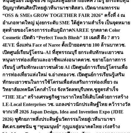
หนุนศูนย์รวมผู้เชี่ยวชาญและศูนย์กลางองค์ความรู้ ยกระดับทุน
ปัญญาทัศนศิลป์ไทยสู่เวทีนานาชาติ
สสว. เปิดฉากมหกรรม
“OSS & SMEs GROW TOGETHER FAIR 2026” ครั้งที่ 4 ณ
อำเภอหาดใหญ่ มุ่งยกระดับ SME ใต้สู่ความสำเร็จ เป็นจุดหมาย
สุดท้ายของโครงการระดับภูมิภาค
NAREE รุกตลาด Color
Cosmetic เปิดตัว “Perfect Touch Blush” 18 เฉดสี ดึง 7 สาว
4EVE นั่งแท่น Face of Naree ตั้งเป้ายอดขาย 100 ล้านบาท
วช.
เปิดศูนย์เรียนรู้โดรน–AI ที่สุพรรณบุรี ยกระดับทักษะเยาวชน
หนุนการท่องเที่ยวและอาชีพแห่งอนาคต
วช. ขยายโอกาสการ
เรียนรู้ เสริมทักษะเยาวชนด้วย AI เปิดศูนย์การเรียนรู้โดรนเพื่อ
การท่องเที่ยวแห่งใหม่ จ.อ่างทอง
วช. เปิดศูนย์การเรียนรู้เสริม
ทักษะเยาวชนในการใช้โดรนเพื่อส่งเสริมการท่องเที่ยว ณ
วิทยาลัยเทคนิคโคกสำโรง จังหวัดลพบุรี
บพท.ชูสูตรสำเร็จ
“THE 3Ea” สร้างเศรษฐกิจฐานรากไทยให้เติบโตด้วยการสร้าง
LE-Local Enterprises
วช. แถลงข่าวนักประดิษฐ์ไทย คว้ารางวัล
จากเวที 2026 Japan Design, Idea and Invention Expo (JDIE
2026) ชูศักยภาพสิ่งประดิษฐ์นวัตกรรมไทยสู่เวทีนานาชา
ติ
ศ.ดร.ยศชนัน ชู “ทุนมนุษย์” กุญแจสู่อนาคตไทย เร่งสร้าง