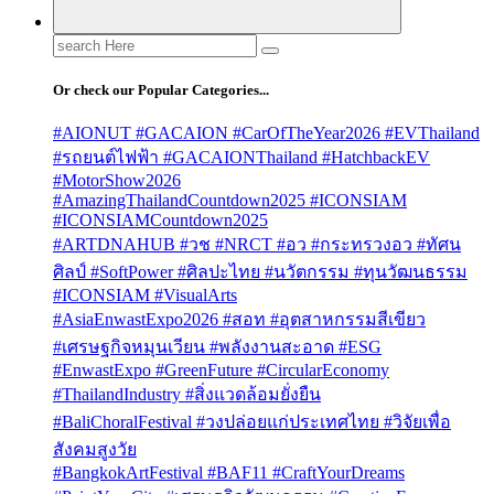
Search
for:
Or check our Popular Categories...
#AIONUT #GACAION #CarOfTheYear2026 #EVThailand
#รถยนต์ไฟฟ้า #GACAIONThailand #HatchbackEV
#MotorShow2026
#AmazingThailandCountdown2025 #ICONSIAM
#ICONSIAMCountdown2025
#ARTDNAHUB #วช #NRCT #อว #กระทรวงอว #ทัศน
ศิลป์ #SoftPower #ศิลปะไทย #นวัตกรรม #ทุนวัฒนธรรม
#ICONSIAM #VisualArts
#AsiaEnwastExpo2026 #สอท #อุตสาหกรรมสีเขียว
#เศรษฐกิจหมุนเวียน #พลังงานสะอาด #ESG
#EnwastExpo #GreenFuture #CircularEconomy
#ThailandIndustry #สิ่งแวดล้อมยั่งยืน
#BaliChoralFestival #วงปล่อยแก่ประเทศไทย #วิจัยเพื่อ
สังคมสูงวัย
#BangkokArtFestival #BAF11 #CraftYourDreams