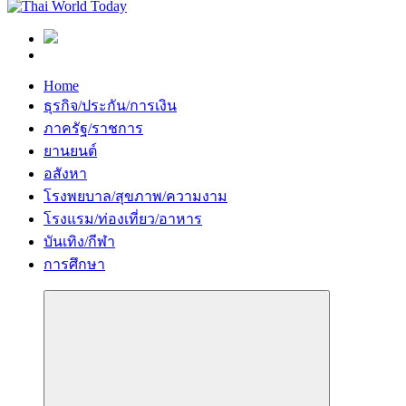
Home
ธุรกิจ/ประกัน/การเงิน
ภาครัฐ/ราชการ
ยานยนต์
อสังหา
โรงพยบาล/สุขภาพ/ความงาม
โรงแรม/ท่องเที่ยว/อาหาร
บันเทิง/กีฬา
การศึกษา