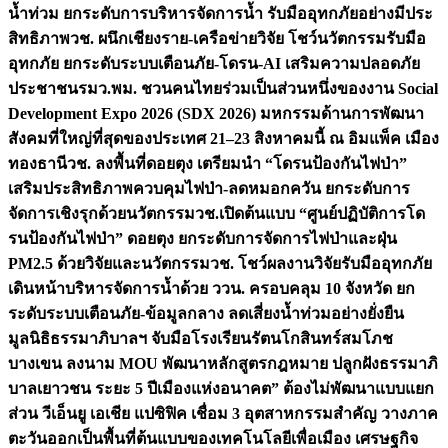
น้ำท่วม ยกระดับการบริหารจัดการน้ำ รับมืออุทกภัยอย่างมีประ
สิทธิภาพ
วช. ผนึกเชียงราย-เครือข่ายวิจัย โชว์นวัตกรรมรับมือ
อุทกภัย ยกระดับระบบเตือนภัย-โดรน-AI เสริมความปลอดภัย
ประชาชน
รมว.พม. ชวนคนไทยร่วมเป็นส่วนหนึ่งของงาน Social
Development Expo 2026 (SDX 2026) มหกรรมด้านการพัฒนา
สังคมที่ใหญ่ที่สุดของประเทศ 21–23 สิงหาคมนี้ ณ อิมแพ็ค เมือง
ทองธานี
วช. ลงพื้นที่ดอยตุง เตรียมนำ “โดรนป้องกันไฟป่า”
เสริมประสิทธิภาพควบคุมไฟป่า-ลดหมอกควัน ยกระดับการ
จัดการเชิงรุกด้วยนวัตกรรม
วช.เปิดต้นแบบ “ศูนย์ปฏิบัติการโด
รนป้องกันไฟป่า” ดอยตุง ยกระดับการจัดการไฟป่าและฝุ่น
PM2.5 ด้วยวิจัยและนวัตกรรม
วช. โชว์ผลงานวิจัยรับมืออุทกภัย
เดินหน้าบริหารจัดการน้ำด้วย ววน. ครอบคลุม 10 จังหวัด ยก
ระดับระบบเตือนภัย-ข้อมูลกลาง ลดเสี่ยงน้ำท่วมอย่างยั่งยืน
มูลนิธิธรรมาภิบาลฯ จับมือโรงเรียนรัตนโกสินทร์สมโภช
บางเขน ลงนาม MOU พัฒนาหลักสูตรกฎหมาย ปลูกฝังธรรมาภิ
บาลเยาวชน ระยะ 5 ปี
เมืองแห่งอนาคต” ต้องไม่พัฒนาแบบแยก
ส่วน วีเอ็นยู เอเชีย แปซิฟิค เชื่อม 3 อุตสาหกรรมสำคัญ วางภาค
ตะวันออกเป็นพื้นที่ต้นแบบของเทคโนโลยีเพื่อเมือง เศรษฐกิจ