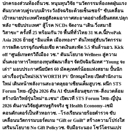
ปกครองส่วนท้องถิ่น
วช. หนุนทุนวิจัย “นวัตกรรมห้องลดฝุ่นแรง
ดันบวกควบคู่ระบบเฝ้าระวังอัจฉริยะด้วยเซ็นเซอร์” ขับเคลื่อน
เป้าหมายประเทศไทยสู่สังคมอากาศสะอาดอย่างยั่งยืน
สสส.ปลุก
พลัง “ขยับประเทศ” สู้โรค NCDs จัดงาน “เดิน-วิ่งสมาธิ
วิสาขะ” ครั้งที่ 25 พร้อมกัน 70 พื้นที่ทั่วไทย 31 พ.ค.นี้
ProPak
Asia 2026 ย้ายสู่ “อิมแพ็ค เมืองทองฯ” ดันไทยสู่ฮับนวัตกรรม
การผลิต-บรรจุภัณฑ์เอเชีย คาดเงินสะพัด 5.5 พันล้าน
อว. Kick
off “ศูนย์เกษตรวิถีเมือง วช.” ดันนโยบาย Wellness สู่ความ
มั่นคงอาหารไทย
กองทุนพัฒนาสื่อฯ จัดปัจฉิมนิเทศ “Young จะ
เล่า” มอบประกาศนียบัตร 60 มัคคุเทศก์น้อยแห่งสยาม ปั้นนัก
เล่าเรื่องรุ่นใหม่
SKYWORTH PV ปักหมุดไทย เปิดสำนักงาน
ใหม่ เดินหน้าพลังงานสะอาดลุยอาเซียนเต็มสูบ
วช. ผนึก STS
Forum ไทย–ญี่ปุ่น 2026 ดัน AI ขับเคลื่อนสุขภาพ–สิ่งแวดล้อม
สร้างนักวิทย์รุ่นใหม่
“อ.เชน” เปิดเวที STS Forum ไทย–ญี่ปุ่น
2026 ดันงานวิจัยสู่เศรษฐกิจจริง ชู Health Economy–เซมิ
คอนดักเตอร์เป็นหัวหอก
วช. –โรงเรียนนายร้อยตำรวจ ขับ
เคลื่อนนวัตกรรมบอร์ดเกม “Gift or Guilt” สร้างความโปร่งใส
เสริมนโยบาย No Gift Policy
วช. จับมือระนอง โชว์โดรนแปร