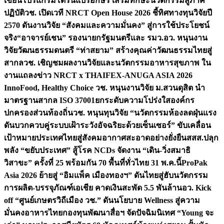
เขียนโปรแกรมโดรนแปรอักษร เสริมทักษะนวัตกรรมสู่ภาค
ปฏิบัติ
วช. เปิดเวที NRCT Open House 2026 ชี้ทิศทางทุนวิจัยปี
2570 ดันงานวิจัย “สังคมและความมั่นคง” สู่การใช้ประโยชน์
จริง
“อาจารย์เชน” รองนายกรัฐมนตรีและ รมว.อว. หนุนงาน
วิจัยวัฒนธรรมดนตรี “ท่าสยาม” สร้างคุณค่าวัฒนธรรมไทยสู่
สากล
วช. เชิญชมผลงานวิจัยและนวัตกรรมอาหารสุขภาพ ใน
งานแถลงข่าว NRCT x THAIFEX-ANUGA ASIA 2026
InnoFood, Healthy Choice
วช. หนุนงานวิจัย ม.สวนดุสิต นำ
มาตรฐานสากล ISO 37001ยกระดับความโปร่งใสองค์กร
ปกครองส่วนท้องถิ่น
วช. หนุนทุนวิจัย “นวัตกรรมห้องลดฝุ่นแรง
ดันบวกควบคู่ระบบเฝ้าระวังอัจฉริยะด้วยเซ็นเซอร์” ขับเคลื่อน
เป้าหมายประเทศไทยสู่สังคมอากาศสะอาดอย่างยั่งยืน
สสส.ปลุก
พลัง “ขยับประเทศ” สู้โรค NCDs จัดงาน “เดิน-วิ่งสมาธิ
วิสาขะ” ครั้งที่ 25 พร้อมกัน 70 พื้นที่ทั่วไทย 31 พ.ค.นี้
ProPak
Asia 2026 ย้ายสู่ “อิมแพ็ค เมืองทองฯ” ดันไทยสู่ฮับนวัตกรรม
การผลิต-บรรจุภัณฑ์เอเชีย คาดเงินสะพัด 5.5 พันล้าน
อว. Kick
off “ศูนย์เกษตรวิถีเมือง วช.” ดันนโยบาย Wellness สู่ความ
มั่นคงอาหารไทย
กองทุนพัฒนาสื่อฯ จัดปัจฉิมนิเทศ “Young จะ