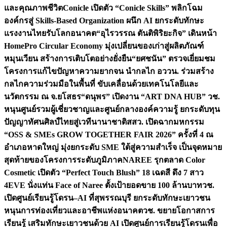
และคุณภาพชีวิต
Conicle เปิดตัว “Conicle Skills” พลิกโฉม
องค์กรสู่ Skills-Based Organization ผนึก AI ยกระดับทักษะ
แรงงานไทยรับโลกอนาคต
“อุไรวรรณ ตันติพิริยะกิจ” เดินหน้า
HomePro Circular Economy มุ่งเปลี่ยนของเก่าสู่ผลิตภัณฑ์
หมุนเวียน สร้างการเติบโตอย่างยั่งยืน
“ยศชนัน” ตรวจเยี่ยมชม
โครงการแก้ไขปัญหาความยากจน นำกลไก อววน. ร่วมสร้าง
กลไกความร่วมมือในพื้นที่ ขับเคลื่อนด้วยเทคโนโลยีและ
นวัตกรรม ณ จ.ยโสธร
“ดนุพร” เปิดงาน “ART DNA HUB” วช.
หนุนศูนย์รวมผู้เชี่ยวชาญและศูนย์กลางองค์ความรู้ ยกระดับทุน
ปัญญาทัศนศิลป์ไทยสู่เวทีนานาชาติ
สสว. เปิดฉากมหกรรม
“OSS & SMEs GROW TOGETHER FAIR 2026” ครั้งที่ 4 ณ
อำเภอหาดใหญ่ มุ่งยกระดับ SME ใต้สู่ความสำเร็จ เป็นจุดหมาย
สุดท้ายของโครงการระดับภูมิภาค
NAREE รุกตลาด Color
Cosmetic เปิดตัว “Perfect Touch Blush” 18 เฉดสี ดึง 7 สาว
4EVE นั่งแท่น Face of Naree ตั้งเป้ายอดขาย 100 ล้านบาท
วช.
เปิดศูนย์เรียนรู้โดรน–AI ที่สุพรรณบุรี ยกระดับทักษะเยาวชน
หนุนการท่องเที่ยวและอาชีพแห่งอนาคต
วช. ขยายโอกาสการ
เรียนรู้ เสริมทักษะเยาวชนด้วย AI เปิดศูนย์การเรียนรู้โดรนเพื่อ