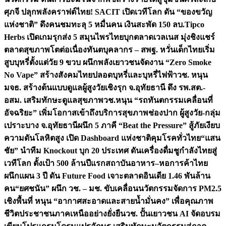
ศุภจี ปลุกพลังคราฟต์ไทย! SACIT เปิดเวทีโลก ดัน “ของขวัญ
แห่งชาติ” ดึงคนชมทะลุ 5 หมื่นคน เงินสะพัด 150 ลบ.
Tipco
Herbs เปิดเกมรุกส่ง 5 สมุนไพรไทยบุกตลาดเวลเนส มุ่งชิงแชร์
ตลาดสุขภาพโตต่อเนื่อง
ทันตบุคลากร – สพฐ. หวั่นเด็กไทยเริ่ม
สูบบุหรี่ตั้งแต่วัย 9 ขวบ ผนึกพลังเยาวชนจัดงาน “Zero Smoke
No Vape” สร้างสังคมไทยปลอดบุหรี่และบุหรี่ไฟฟ้า
วช. หนุน
มจธ. สร้างต้นแบบดูแลผู้สูงวัยเชิงรุก จ.อุทัยธานี ดึง รพ.สต.-
อสม. เสริมทักษะดูแลสุขภาพ
วช.หนุน “รถทันตกรรมเคลื่อนที่
อัจฉริยะ” เพิ่มโอกาสเข้าถึงบริการสุขภาพช่องปาก ผู้สูงวัย-กลุ่ม
เปราะบาง จ.อุทัยธานี
ผนึก 5 ภาคี “Beat the Pressure” สู้ภัยเงียบ
ความดันโลหิตสูง เปิด Dashboard แห่งชาติคุมโรคทั่วไทย
“แสน
ชัย” นำทีม Knockout บุก 20 ประเทศ ดันเครื่องดื่มชูกำลังไทยสู่
เวทีโลก ตั้งเป้า 500 ล้านปีแรก
สถาบันอาหาร–หอการค้าไทย
ผนึกแผน 3 ปี ดัน Future Food เจาะตลาดอินเดีย 1.46 พันล้าน
คน
“ยศชนัน” ผนึก วช. – มช. ขับเคลื่อนนวัตกรรมจัดการ PM2.5
เชิงพื้นที่ หนุน “อากาศสะอาดและสายน้ำมั่นคง” เพื่อคุณภาพ
ชีวิตประชาชนภาคเหนืออย่างยั่งยืน
วช. ปั้นเยาวชน AI จัดอบรม