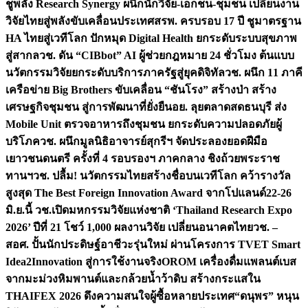
ชูพลัง Research Synergy ผนึกนักวิจัย-เอกชน-ชุมชน เปลี่ยนงาน
วิจัยไทยสู่พลังขับเคลื่อนประเทศ
สรพ. ครบรอบ 17 ปี ชูมาตรฐาน
HA ไทยสู่เวทีโลก ปักหมุด Digital Health ยกระดับระบบสุขภาพ
สู่สากล
วช. ดัน “CIBbot” AI ผู้ช่วยกฎหมาย 24 ชั่วโมง ต้นแบบ
นวัตกรรมวิจัยยกระดับบริการภาครัฐสู่ยุคดิจิทัล
วช. ผนึก 11 ภาคี
เครือข่าย Big Brothers ขับเคลื่อน “ชันโรง” สร้างป่า สร้าง
เศรษฐกิจชุมชน สู่การพัฒนาที่ยั่งยืน
อย. ลุยตลาดสดธนบุรี ส่ง
Mobile Unit ตรวจอาหารถึงชุมชน ยกระดับความปลอดภัยผู้
บริโภค
วช. ผนึกมูลนิธิอาจารย์สุกรีฯ จัดประลองยอดฝีมือ
เยาวชนดนตรี ครั้งที่ 4 รอบรองฯ ภาคกลาง ชิงถ้วยพระราช
ทานฯ
วช. ปลื้ม! นวัตกรรมไทยสร้างชื่อบนเวทีโลก คว้ารางวัล
สูงสุด The Best Foreign Innovation Award จากโปแลนด์
22-26
มิ.ย.นี้ วช.เปิดมหกรรมวิจัยแห่งชาติ ‘Thailand Research Expo
2026’ ปีที่ 21 โชว์ 1,000 ผลงานวิจัย เปลี่ยนอนาคตไทย
วช. –
สอศ. ปั้นนักประดิษฐ์อาชีวะรุ่นใหม่ ผ่านโครงการ TVET Smart
Idea2Innovation สู่การใช้งานจริง
OROM เครื่องดื่มแพลนต์เบส
จากมะม่วงหิมพานต์และกล้วยน้ำว้าดิบ สร้างกระแสใน
THAIFEX 2026 ดึงความสนใจผู้ซื้อหลายประเทศ
“ดนุพร” หนุน