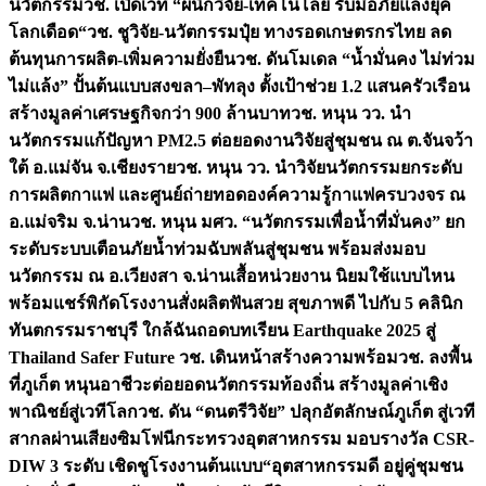
นวัตกรรม
วช. เปิดเวที “ผนึกวิจัย-เทคโนโลยี รับมือภัยแล้งยุค
โลกเดือด“
วช. ชูวิจัย-นวัตกรรมปุ๋ย ทางรอดเกษตรกรไทย ลด
ต้นทุนการผลิต-เพิ่มความยั่งยืน
วช. ดันโมเดล “น้ำมั่นคง ไม่ท่วม
ไม่แล้ง” ปั้นต้นแบบสงขลา–พัทลุง ตั้งเป้าช่วย 1.2 แสนครัวเรือน
สร้างมูลค่าเศรษฐกิจกว่า 900 ล้านบาท
วช. หนุน วว. นำ
นวัตกรรมแก้ปัญหา PM2.5 ต่อยอดงานวิจัยสู่ชุมชน ณ ต.จันจว้า
ใต้ อ.แม่จัน จ.เชียงราย
วช. หนุน วว. นำวิจัยนวัตกรรมยกระดับ
การผลิตกาแฟ และศูนย์ถ่ายทอดองค์ความรู้กาแฟครบวงจร ณ
อ.แม่จริม จ.น่าน
วช. หนุน มศว. “นวัตกรรมเพื่อน้ำที่มั่นคง” ยก
ระดับระบบเตือนภัยน้ำท่วมฉับพลันสู่ชุมชน พร้อมส่งมอบ
นวัตกรรม ณ อ.เวียงสา จ.น่าน
เสื้อหน่วยงาน นิยมใช้แบบไหน
พร้อมแชร์พิกัดโรงงานสั่งผลิต
ฟันสวย สุขภาพดี ไปกับ 5 คลินิก
ทันตกรรมราชบุรี ใกล้ฉัน
ถอดบทเรียน Earthquake 2025 สู่
Thailand Safer Future วช. เดินหน้าสร้างความพร้อม
วช. ลงพื้น
ที่ภูเก็ต หนุนอาชีวะต่อยอดนวัตกรรมท้องถิ่น สร้างมูลค่าเชิง
พาณิชย์สู่เวทีโลก
วช. ดัน “ดนตรีวิจัย” ปลุกอัตลักษณ์ภูเก็ต สู่เวที
สากลผ่านเสียงซิมโฟนี
กระทรวงอุตสาหกรรม มอบรางวัล CSR-
DIW 3 ระดับ เชิดชูโรงงานต้นแบบ“อุตสาหกรรมดี อยู่คู่ชุมชน