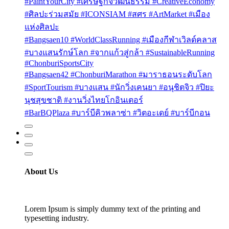
#PaintYourCity #เศรษฐกิจวัฒนธรรม #CreativeEconomy
#ศิลปะร่วมสมัย #ICONSIAM #สศร #ArtMarket #เมือง
แห่งศิลปะ
#Bangsaen10 #WorldClassRunning #เมืองกีฬาเวิลด์คลาส
#บางแสนรักษ์โลก #จากแก้วสู่กล้า #SustainableRunning
#ChonburiSportsCity
#Bangsaen42 #ChonburiMarathon #มาราธอนระดับโลก
#SportTourism #บางแสน #นักวิ่งเคนยา #อนุชิตจิว #ปิยะ
นุชสุขชาติ #งานวิ่งไทยโกอินเตอร์
#BarBQPlaza #บาร์บีคิวพลาซ่า #วิตอะเดย์ #บาร์บีกอน
About Us
Lorem Ipsum is simply dummy text of the printing and
typesetting industry.