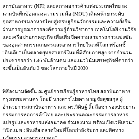
สถาบันอาหาร (NFI) และสภาหอการค้าแห่งประเทศไทย ลง
นามบันทึกข้อตกลงความร่วมมือ (MOU) เดินหน้ายกระดับ
อุตสาหกรรมอาหารไทยสู่เศรษฐกิจนวัตกรรมและความยั่งยืน
ผ่านการบูรณาการองค์ความรู้ด้านวิชาการ เทคโนโลยี งานวิจัย
และเครือข่ายภาคธุรกิจ เพื่อเพิ่มขีดความสามารถการแข่งขัน
ของอุตสาหกรรมเกษตรและอาหารไทยในเวทีโลก พร้อมชี้
“อินเดีย” เป็นตลาดยุทธศาสตร์ใหม่ที่มีศักยภาพสูง จากจำนวน
ประชากรกว่า 1.46 พันล้านคน และแนวโน้มเศรษฐกิจที่คาดว่า
จะขึ้นเป็นอันดับ 3 ของโลกภายในปี 2030
พิธีลงนามจัดขึ้น ณ ศูนย์การเรียนรู้อาหารไทย สถาบันอาหาร
กรุงเทพมหานคร โดยมี นางสาวไปยดา หาญชัยสุขสกุล ผู้
อำนวยการสถาบันอาหาร และ ดร.วิศิษฐ์ ลิ้มลือชา รองประธาน
กรรมการหอการค้าไทย และประธานคณะกรรมการอาหาร
แปรรูปและอาหารแห่งอนาคต ร่วมลงนาม พร้อมเปิดเวทีเสวนา
“เปิดแมพ : อินเดีย ตลาดใหม่ที่โลกกำลังจับตา และทิศทาง
นวัตกรรมอาหารอนาคต”