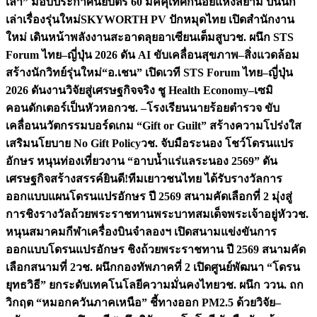
เล่า” มอบประกาศนียบัตร 60 มัคคุเทศก์น้อยแห่งสยาม ปั้นนัก
เล่าเรื่องรุ่นใหม่
SKYWORTH PV ปักหมุดไทย เปิดสำนักงาน
ใหม่ เดินหน้าพลังงานสะอาดลุยอาเซียนเต็มสูบ
วช. ผนึก STS
Forum ไทย–ญี่ปุ่น 2026 ดัน AI ขับเคลื่อนสุขภาพ–สิ่งแวดล้อม
สร้างนักวิทย์รุ่นใหม่
“อ.เชน” เปิดเวที STS Forum ไทย–ญี่ปุ่น
2026 ดันงานวิจัยสู่เศรษฐกิจจริง ชู Health Economy–เซมิ
คอนดักเตอร์เป็นหัวหอก
วช. –โรงเรียนนายร้อยตำรวจ ขับ
เคลื่อนนวัตกรรมบอร์ดเกม “Gift or Guilt” สร้างความโปร่งใส
เสริมนโยบาย No Gift Policy
วช. จับมือระนอง โชว์โดรนแปร
อักษร หนุนท่องเที่ยวงาน “อาบน้ำแร่แลระนอง 2569” ดัน
เศรษฐกิจสร้างสรรค์
ยินดี!ทีมเยาวชนไทย ได้รับรางวัลการ
ออกแบบแผนโดรนแปรอักษร ปี 2569 สนามคัดเลือกที่ 2 มุ่งสู่
การชิงรางวัลถ้วยพระราชทานพระบาทสมเด็จพระเจ้าอยู่หัว
วช.
หนุนสมาคมกีฬาเครื่องบินจำลองฯ เปิดสนามแข่งขันการ
ออกแบบโดรนแปรอักษร ชิงถ้วยพระราชทาน ปี 2569 สนามคัด
เลือกสนามที่ 2
วช. ผนึกกองทัพภาคที่ 2 เปิดศูนย์พัฒนา “โดรน
ยุทธวิธี” ยกระดับเทคโนโลยีความมั่นคงไทย
วช. ผนึก ววน. ถก
วิกฤต “หมอกควันภาคเหนือ” ชี้ทางออก PM2.5 ด้วยวิจัย–