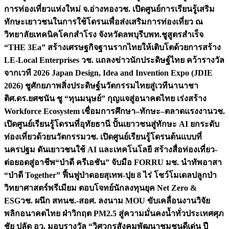
การท่องเที่ยวแห่งใหม่ จ.อ่างทอง
วช. เปิดศูนย์การเรียนรู้เสริม
ทักษะเยาวชนในการใช้โดรนเพื่อส่งเสริมการท่องเที่ยว ณ
วิทยาลัยเทคนิคโคกสำโรง จังหวัดลพบุรี
บพท.ชูสูตรสำเร็จ
“THE 3Ea” สร้างเศรษฐกิจฐานรากไทยให้เติบโตด้วยการสร้าง
LE-Local Enterprises
วช. แถลงข่าวนักประดิษฐ์ไทย คว้ารางวัล
จากเวที 2026 Japan Design, Idea and Invention Expo (JDIE
2026) ชูศักยภาพสิ่งประดิษฐ์นวัตกรรมไทยสู่เวทีนานาชา
ติ
ศ.ดร.ยศชนัน ชู “ทุนมนุษย์” กุญแจสู่อนาคตไทย เร่งสร้าง
Workforce Ecosystem เชื่อมการศึกษา–ทักษะ–ตลาดแรงงาน
วช.
เปิดศูนย์เรียนรู้โดรนที่อุทัยธานี ปั้นเยาวชนสู่ทักษะ AI ยกระดับ
ท่องเที่ยวด้วยนวัตกรรม
วช. เปิดศูนย์เรียนรู้โดรนต้นแบบที่
นครปฐม ดันเยาวชนใช้ AI และเทคโนโลยี สร้างสื่อท่องเที่ยว-
ต่อยอดสู่อาชีพ
“ป่าดี ครีเอชัน” จับมือ FORRU มช. นำทัพอาสา
“ป่าดี Together” ฟื้นฟูป่าดอยสุเทพ-ปุย 8 ไร่ โชว์โมเดลปลูกป่า
วิทยาศาสตร์พรีเมียม ตอบโจทย์นักลงทุนยุค Net Zero &
ESG
วช. ผนึก สทนช.-สอศ. ลงนาม MOU ขับเคลื่อนงานวิจัย
พลิกอนาคตไทย ฝ่าวิกฤต PM2.5 สู่ความมั่นคงน้ำทั่วประเทศ
ศุภ
ชัย ปลัด อว. มอบรางวัล “วิศวกรสังคมพัฒนาชุมชนดีเด่น ปี