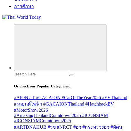
การศึกษา
Search
for:
Or check our Popular Categories...
#AIONUT #GACAION #CarOfTheYear2026 #EVThailand
#รถยนต์ไฟฟ้า #GACAIONThailand #HatchbackEV
#MotorShow2026
#AmazingThailandCountdown2025 #ICONSIAM
#ICONSIAMCountdown2025
#ARTDNAHUB #วช #NRCT #อว #กระทรวงอว #ทัศน