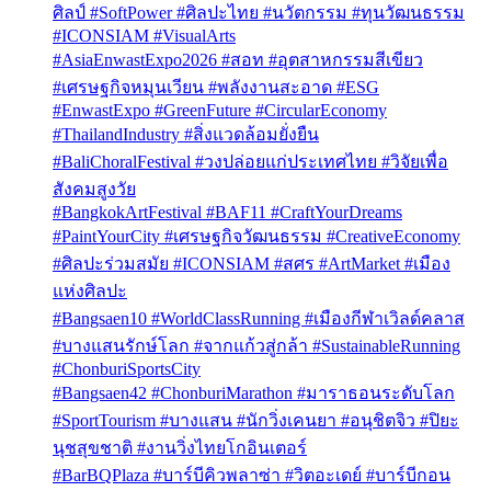
ศิลป์ #SoftPower #ศิลปะไทย #นวัตกรรม #ทุนวัฒนธรรม
#ICONSIAM #VisualArts
#AsiaEnwastExpo2026 #สอท #อุตสาหกรรมสีเขียว
#เศรษฐกิจหมุนเวียน #พลังงานสะอาด #ESG
#EnwastExpo #GreenFuture #CircularEconomy
#ThailandIndustry #สิ่งแวดล้อมยั่งยืน
#BaliChoralFestival #วงปล่อยแก่ประเทศไทย #วิจัยเพื่อ
สังคมสูงวัย
#BangkokArtFestival #BAF11 #CraftYourDreams
#PaintYourCity #เศรษฐกิจวัฒนธรรม #CreativeEconomy
#ศิลปะร่วมสมัย #ICONSIAM #สศร #ArtMarket #เมือง
แห่งศิลปะ
#Bangsaen10 #WorldClassRunning #เมืองกีฬาเวิลด์คลาส
#บางแสนรักษ์โลก #จากแก้วสู่กล้า #SustainableRunning
#ChonburiSportsCity
#Bangsaen42 #ChonburiMarathon #มาราธอนระดับโลก
#SportTourism #บางแสน #นักวิ่งเคนยา #อนุชิตจิว #ปิยะ
นุชสุขชาติ #งานวิ่งไทยโกอินเตอร์
#BarBQPlaza #บาร์บีคิวพลาซ่า #วิตอะเดย์ #บาร์บีกอน