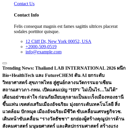
Contact Us
Contact Info
Felis consequat magnis est fames sagittis ultrices placerat
sodales porttitor quisque.
12 Cliff Dt, New York 00052, USA
+2000-509-0519
info@example.com
Trending News:
Thailand LAB INTERNATIONAL 2026 ผนึก
Bio+HealthTech และ FutureCHEM ดัน AI ยกระดับ
วิทยาศาสตร์-สุขภาพไทย สู่ศูนย์กลางนวัตกรรมอาเซียน
สถานเสาวภา-กทม. เปิดแคมเปญ “HPV ไม่เป็นไร…ไม่ได้”
เตือนอย่าชะล่าใจ ก่อนภัยเงียบลุกลามเป็นมะเร็ง
เมืองทองธานี
ขึ้นแท่น เขตส่งเสริมเมืองอัจฉริยะ มุ่งยกระดับเทคโนโลยี สิ่ง
แวดล้อม ปักหมุด เมืองอัจฉริยะมีชีวิต ขับเคลื่อนเศรษฐกิจ
วช.
เดินหน้าขับเคลื่อน “รางวัลธัชชา” ยกย่องผู้สร้างคุณูปการด้าน
สังคมศาสตร์ มนุษยศาสตร์ และศิลปกรรมศาสตร์ สร้างแรง