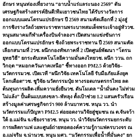
อักษร หนุนท่องเที่ยวงาน “อาบน้ำแร่แลระนอง 2569” ดัน
เศรษฐกิจสร้างสรรค์
ยินดี!ทีมเยาวชนไทย ได้รับรางวัลการ
ออกแบบแผนโดรนแปรอักษร ปี 2569 สนามคัดเลือกที่ 2 มุ่งสู่
การชิงรางวัลถ้วยพระราชทานพระบาทสมเด็จพระเจ้าอยู่หัว
วช.
หนุนสมาคมกีฬาเครื่องบินจำลองฯ เปิดสนามแข่งขันการ
ออกแบบโดรนแปรอักษร ชิงถ้วยพระราชทาน ปี 2569 สนามคัด
เลือกสนามที่ 2
วช. ผนึกกองทัพภาคที่ 2 เปิดศูนย์พัฒนา “โดรน
ยุทธวิธี” ยกระดับเทคโนโลยีความมั่นคงไทย
วช. ผนึก ววน. ถก
วิกฤต “หมอกควันภาคเหนือ” ชี้ทางออก PM2.5 ด้วยวิจัย–
นวัตกรรม
วช. เปิดเวที “ผนึกวิจัย-เทคโนโลยี รับมือภัยแล้งยุค
โลกเดือด“
วช. ชูวิจัย-นวัตกรรมปุ๋ย ทางรอดเกษตรกรไทย ลด
ต้นทุนการผลิต-เพิ่มความยั่งยืน
วช. ดันโมเดล “น้ำมั่นคง ไม่ท่วม
ไม่แล้ง” ปั้นต้นแบบสงขลา–พัทลุง ตั้งเป้าช่วย 1.2 แสนครัวเรือน
สร้างมูลค่าเศรษฐกิจกว่า 900 ล้านบาท
วช. หนุน วว. นำ
นวัตกรรมแก้ปัญหา PM2.5 ต่อยอดงานวิจัยสู่ชุมชน ณ ต.จันจว้า
ใต้ อ.แม่จัน จ.เชียงราย
วช. หนุน วว. นำวิจัยนวัตกรรมยกระดับ
การผลิตกาแฟ และศูนย์ถ่ายทอดองค์ความรู้กาแฟครบวงจร ณ
อ.แม่จริม จ.น่าน
วช. หนุน มศว. “นวัตกรรมเพื่อน้ำที่มั่นคง” ยก