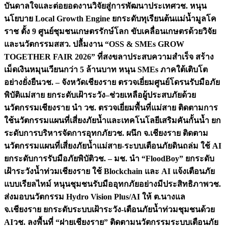
บันดาลใจและต่อยอดงานวิจัยสู่การพัฒนาประเทศ
วช. หนุน
นโยบาย Local Growth Engine ยกระดับทุเรียนต้นแม่น้ำมูลโค
ราช ตั้ง 9 ศูนย์ชุมชนเกษตรรักษ์โลก ขับเคลื่อนเกษตรด้วยวิจัย
และนวัตกรรม
สสว. ปลื้มงาน “OSS & SMEs GROW
TOGETHER FAIR 2026” ที่สงขลาประสบความสำเร็จ สร้าง
เม็ดเงินหมุนเวียนกว่า 5 ล้านบาท หนุน SMEs ภาคใต้เติบโต
อย่างยั่งยืน
วช. – จังหวัดเชียงราย ตรวจเยี่ยมศูนย์โดรนรับมือภัย
พิบัติแม่สาย ยกระดับเฝ้าระวัง–ช่วยเหลือผู้ประสบภัยด้วย
นวัตกรรม
เชียงราย นำ วช. ตรวจเยี่ยมพื้นที่แม่สาย ติดตามการ
ใช้นวัตกรรมแผนที่เสี่ยงภัยน้ำและเทคโนโลยีเสริมคันกั้นน้ำ ยก
ระดับการบริหารจัดการอุทกภัย
วช. ผนึก จ.เชียงราย ติดตาม
นวัตกรรมแผนที่เสี่ยงภัยน้ำแม่สาย-ระบบเตือนภัยดินถล่ม ใช้ AI
ยกระดับการรับมือภัยพิบัติ
วช. – มช. นำ “FloodBoy” ยกระดับ
เฝ้าระวังน้ำท่วมเชียงราย ใช้ Blockchain และ AI แจ้งเตือนภัย
แบบเรียลไทม์ หนุนชุมชนรับมืออุทกภัยอย่างมีประสิทธิภาพ
วช.
ส่งมอบนวัตกรรม Hydro Vision Plus/AI ให้ ต.นางแล
จ.เชียงราย ยกระดับระบบเฝ้าระวัง-เตือนภัยน้ำท่วมชุมชนด้วย
AI
วช. ลงพื้นที่ “ฝายเชียงราย” ติดตามนวัตกรรมระบบเตือนภัย