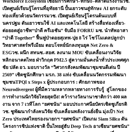
Workforce Ecosystem เชื่อมการศึกษา–ทักษะ–ตลาดแรงงาน
วช.
เปิดศูนย์เรียนรู้โดรนที่อุทัยธานี ปั้นเยาวชนสู่ทักษะ AI ยกระดับ
ท่องเที่ยวด้วยนวัตกรรม
วช. เปิดศูนย์เรียนรู้โดรนต้นแบบที่
นครปฐม ดันเยาวชนใช้ AI และเทคโนโลยี สร้างสื่อท่องเที่ยว-
ต่อยอดสู่อาชีพ
“ป่าดี ครีเอชัน” จับมือ FORRU มช. นำทัพอาสา
“ป่าดี Together” ฟื้นฟูป่าดอยสุเทพ-ปุย 8 ไร่ โชว์โมเดลปลูกป่า
วิทยาศาสตร์พรีเมียม ตอบโจทย์นักลงทุนยุค Net Zero &
ESG
วช. ผนึก สทนช.-สอศ. ลงนาม MOU ขับเคลื่อนงานวิจัย
พลิกอนาคตไทย ฝ่าวิกฤต PM2.5 สู่ความมั่นคงน้ำทั่วประเทศ
ศุภ
ชัย ปลัด อว. มอบรางวัล “วิศวกรสังคมพัฒนาชุมชนดีเด่น ปี
2569” เชิดชูนักศึกษา มรภ. 38 แห่ง ขับเคลื่อนนวัตกรรมพัฒนา
ชุมชน
TPQI x Steps x ผู้ประกอบการ : ศักยภาพของ
Neurodivergent ผู้ที่มีความหลากหลายทางการรับรู้ สู่โลกของ
การทำงาน
นักวิจัยไทยสุดปัง! คว้ารางวัลนานาชาติกว่า 400 ผล
งาน จาก 7 เวทีโลก “ยศชนัน” มอบประกาศนียบัตรเชิดชูเกียรติ
วช. ชูพัฒนากำลังคนวิจัย ขับเคลื่อนพลังงานยั่งยืน มุ่งเป้า Net
Zero ประเทศไทย
รองนายกฯ “ยศชนัน” เปิดเกม Siam Silica ดัน
โครงการชิปแห่งชาติ ปั้นไทยสู่ฮับ Deep Tech อาเซียน
“ยศชนัน”