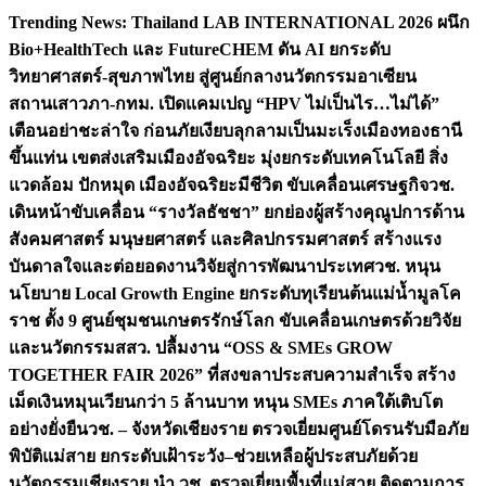
Skip
Trending News:
Thailand LAB INTERNATIONAL 2026 ผนึก
to
Bio+HealthTech และ FutureCHEM ดัน AI ยกระดับ
content
วิทยาศาสตร์-สุขภาพไทย สู่ศูนย์กลางนวัตกรรมอาเซียน
สถานเสาวภา-กทม. เปิดแคมเปญ “HPV ไม่เป็นไร…ไม่ได้”
เตือนอย่าชะล่าใจ ก่อนภัยเงียบลุกลามเป็นมะเร็ง
เมืองทองธานี
ขึ้นแท่น เขตส่งเสริมเมืองอัจฉริยะ มุ่งยกระดับเทคโนโลยี สิ่ง
แวดล้อม ปักหมุด เมืองอัจฉริยะมีชีวิต ขับเคลื่อนเศรษฐกิจ
วช.
เดินหน้าขับเคลื่อน “รางวัลธัชชา” ยกย่องผู้สร้างคุณูปการด้าน
สังคมศาสตร์ มนุษยศาสตร์ และศิลปกรรมศาสตร์ สร้างแรง
บันดาลใจและต่อยอดงานวิจัยสู่การพัฒนาประเทศ
วช. หนุน
นโยบาย Local Growth Engine ยกระดับทุเรียนต้นแม่น้ำมูลโค
ราช ตั้ง 9 ศูนย์ชุมชนเกษตรรักษ์โลก ขับเคลื่อนเกษตรด้วยวิจัย
และนวัตกรรม
สสว. ปลื้มงาน “OSS & SMEs GROW
TOGETHER FAIR 2026” ที่สงขลาประสบความสำเร็จ สร้าง
เม็ดเงินหมุนเวียนกว่า 5 ล้านบาท หนุน SMEs ภาคใต้เติบโต
อย่างยั่งยืน
วช. – จังหวัดเชียงราย ตรวจเยี่ยมศูนย์โดรนรับมือภัย
พิบัติแม่สาย ยกระดับเฝ้าระวัง–ช่วยเหลือผู้ประสบภัยด้วย
นวัตกรรม
เชียงราย นำ วช. ตรวจเยี่ยมพื้นที่แม่สาย ติดตามการ