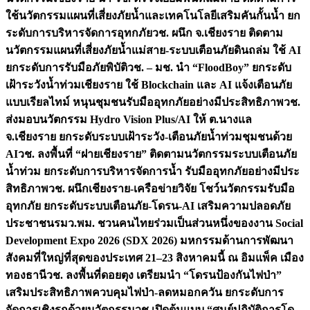
ใช้นวัตกรรมแผนที่เสี่ยงภัยน้ำและเทคโนโลยีเสริมคันกั้นน้ำ ยก
ระดับการบริหารจัดการอุทกภัย
วช. ผนึก จ.เชียงราย ติดตาม
นวัตกรรมแผนที่เสี่ยงภัยน้ำแม่สาย-ระบบเตือนภัยดินถล่ม ใช้ AI
ยกระดับการรับมือภัยพิบัติ
วช. – มช. นำ “FloodBoy” ยกระดับ
เฝ้าระวังน้ำท่วมเชียงราย ใช้ Blockchain และ AI แจ้งเตือนภัย
แบบเรียลไทม์ หนุนชุมชนรับมืออุทกภัยอย่างมีประสิทธิภาพ
วช.
ส่งมอบนวัตกรรม Hydro Vision Plus/AI ให้ ต.นางแล
จ.เชียงราย ยกระดับระบบเฝ้าระวัง-เตือนภัยน้ำท่วมชุมชนด้วย
AI
วช. ลงพื้นที่ “ฝายเชียงราย” ติดตามนวัตกรรมระบบเตือนภัย
น้ำท่วม ยกระดับการบริหารจัดการน้ำ รับมืออุทกภัยอย่างมีประ
สิทธิภาพ
วช. ผนึกเชียงราย-เครือข่ายวิจัย โชว์นวัตกรรมรับมือ
อุทกภัย ยกระดับระบบเตือนภัย-โดรน-AI เสริมความปลอดภัย
ประชาชน
รมว.พม. ชวนคนไทยร่วมเป็นส่วนหนึ่งของงาน Social
Development Expo 2026 (SDX 2026) มหกรรมด้านการพัฒนา
สังคมที่ใหญ่ที่สุดของประเทศ 21–23 สิงหาคมนี้ ณ อิมแพ็ค เมือง
ทองธานี
วช. ลงพื้นที่ดอยตุง เตรียมนำ “โดรนป้องกันไฟป่า”
เสริมประสิทธิภาพควบคุมไฟป่า-ลดหมอกควัน ยกระดับการ
จัดการเชิงรุกด้วยนวัตกรรม
วช.เปิดต้นแบบ “ศูนย์ปฏิบัติการโด