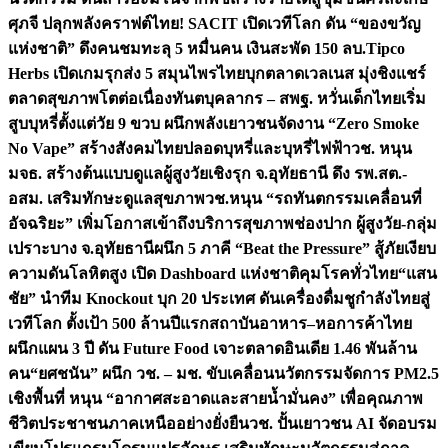
ศุภจี ปลุกพลังคราฟต์ไทย! SACIT เปิดเวทีโลก ดัน “ของขวัญ
แห่งชาติ” ดึงคนชมทะลุ 5 หมื่นคน เงินสะพัด 150 ลบ.
Tipco
Herbs เปิดเกมรุกส่ง 5 สมุนไพรไทยบุกตลาดเวลเนส มุ่งชิงแชร์
ตลาดสุขภาพโตต่อเนื่อง
ทันตบุคลากร – สพฐ. หวั่นเด็กไทยเริ่ม
สูบบุหรี่ตั้งแต่วัย 9 ขวบ ผนึกพลังเยาวชนจัดงาน “Zero Smoke
No Vape” สร้างสังคมไทยปลอดบุหรี่และบุหรี่ไฟฟ้า
วช. หนุน
มจธ. สร้างต้นแบบดูแลผู้สูงวัยเชิงรุก จ.อุทัยธานี ดึง รพ.สต.-
อสม. เสริมทักษะดูแลสุขภาพ
วช.หนุน “รถทันตกรรมเคลื่อนที่
อัจฉริยะ” เพิ่มโอกาสเข้าถึงบริการสุขภาพช่องปาก ผู้สูงวัย-กลุ่ม
เปราะบาง จ.อุทัยธานี
ผนึก 5 ภาคี “Beat the Pressure” สู้ภัยเงียบ
ความดันโลหิตสูง เปิด Dashboard แห่งชาติคุมโรคทั่วไทย
“แสน
ชัย” นำทีม Knockout บุก 20 ประเทศ ดันเครื่องดื่มชูกำลังไทยสู่
เวทีโลก ตั้งเป้า 500 ล้านปีแรก
สถาบันอาหาร–หอการค้าไทย
ผนึกแผน 3 ปี ดัน Future Food เจาะตลาดอินเดีย 1.46 พันล้าน
คน
“ยศชนัน” ผนึก วช. – มช. ขับเคลื่อนนวัตกรรมจัดการ PM2.5
เชิงพื้นที่ หนุน “อากาศสะอาดและสายน้ำมั่นคง” เพื่อคุณภาพ
ชีวิตประชาชนภาคเหนืออย่างยั่งยืน
วช. ปั้นเยาวชน AI จัดอบรม