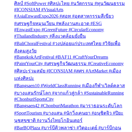
ศิลป์ #SoftPower #ศิลปะไทย #นวัตกรรม #ทุนวัฒนธรรม
#ICONSIAM #VisualArts
#AsiaEnwastExpo2026 #สอท #อุตสาหกรรมสีเขียว
#เศรษฐกิจหมุนเวียน #พลังงานสะอาด #ESG
#EnwastExpo #GreenFuture #CircularEconomy
#ThailandIndustry #สิ่งแวดล้อมยั่งยืน
#BaliChoralFestival #วงปล่อยแก่ประเทศไทย #วิจัยเพื่อ
สังคมสูงวัย
#BangkokArtFestival #BAF11 #CraftYourDreams
#PaintYourCity #เศรษฐกิจวัฒนธรรม #CreativeEconomy
#ศิลปะร่วมสมัย #ICONSIAM #สศร #ArtMarket #เมือง
แห่งศิลปะ
#Bangsaen10 #WorldClassRunning #เมืองกีฬาเวิลด์คลาส
#บางแสนรักษ์โลก #จากแก้วสู่กล้า #SustainableRunning
#ChonburiSportsCity
#Bangsaen42 #ChonburiMarathon #มาราธอนระดับโลก
#SportTourism #บางแสน #นักวิ่งเคนยา #อนุชิตจิว #ปิยะ
นุชสุขชาติ #งานวิ่งไทยโกอินเตอร์
#BarBQPlaza #บาร์บีคิวพลาซ่า #วิตอะเดย์ #บาร์บีกอน