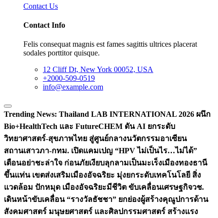
Contact Us
Contact Info
Felis consequat magnis est fames sagittis ultrices placerat
sodales porttitor quisque.
12 Cliff Dt, New York 00052, USA
+2000-509-0519
info@example.com
Trending News:
Thailand LAB INTERNATIONAL 2026 ผนึก
Bio+HealthTech และ FutureCHEM ดัน AI ยกระดับ
วิทยาศาสตร์-สุขภาพไทย สู่ศูนย์กลางนวัตกรรมอาเซียน
สถานเสาวภา-กทม. เปิดแคมเปญ “HPV ไม่เป็นไร…ไม่ได้”
เตือนอย่าชะล่าใจ ก่อนภัยเงียบลุกลามเป็นมะเร็ง
เมืองทองธานี
ขึ้นแท่น เขตส่งเสริมเมืองอัจฉริยะ มุ่งยกระดับเทคโนโลยี สิ่ง
แวดล้อม ปักหมุด เมืองอัจฉริยะมีชีวิต ขับเคลื่อนเศรษฐกิจ
วช.
เดินหน้าขับเคลื่อน “รางวัลธัชชา” ยกย่องผู้สร้างคุณูปการด้าน
สังคมศาสตร์ มนุษยศาสตร์ และศิลปกรรมศาสตร์ สร้างแรง