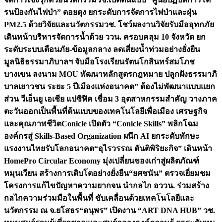
รนป้องกันไฟป่า” ดอยตุง ยกระดับการจัดการไฟป่าและฝุ่น
PM2.5 ด้วยวิจัยและนวัตกรรม
วช. โชว์ผลงานวิจัยรับมืออุทกภัย
เดินหน้าบริหารจัดการน้ำด้วย ววน. ครอบคลุม 10 จังหวัด ยก
ระดับระบบเตือนภัย-ข้อมูลกลาง ลดเสี่ยงน้ำท่วมอย่างยั่งยืน
มูลนิธิธรรมาภิบาลฯ จับมือโรงเรียนรัตนโกสินทร์สมโภช
บางเขน ลงนาม MOU พัฒนาหลักสูตรกฎหมาย ปลูกฝังธรรมาภิ
บาลเยาวชน ระยะ 5 ปี
เมืองแห่งอนาคต” ต้องไม่พัฒนาแบบแยก
ส่วน วีเอ็นยู เอเชีย แปซิฟิค เชื่อม 3 อุตสาหกรรมสำคัญ วางภาค
ตะวันออกเป็นพื้นที่ต้นแบบของเทคโนโลยีเพื่อเมือง เศรษฐกิจ
และคุณภาพชีวิต
Conicle เปิดตัว “Conicle Skills” พลิกโฉม
องค์กรสู่ Skills-Based Organization ผนึก AI ยกระดับทักษะ
แรงงานไทยรับโลกอนาคต
“อุไรวรรณ ตันติพิริยะกิจ” เดินหน้า
HomePro Circular Economy มุ่งเปลี่ยนของเก่าสู่ผลิตภัณฑ์
หมุนเวียน สร้างการเติบโตอย่างยั่งยืน
“ยศชนัน” ตรวจเยี่ยมชม
โครงการแก้ไขปัญหาความยากจน นำกลไก อววน. ร่วมสร้าง
กลไกความร่วมมือในพื้นที่ ขับเคลื่อนด้วยเทคโนโลยีและ
นวัตกรรม ณ จ.ยโสธร
“ดนุพร” เปิดงาน “ART DNA HUB” วช.