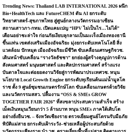
Skip
Trending News:
Thailand LAB INTERNATIONAL 2026 ผนึก
to
Bio+HealthTech และ FutureCHEM ดัน AI ยกระดับ
content
วิทยาศาสตร์-สุขภาพไทย สู่ศูนย์กลางนวัตกรรมอาเซียน
สถานเสาวภา-กทม. เปิดแคมเปญ “HPV ไม่เป็นไร…ไม่ได้”
เตือนอย่าชะล่าใจ ก่อนภัยเงียบลุกลามเป็นมะเร็ง
เมืองทองธานี
ขึ้นแท่น เขตส่งเสริมเมืองอัจฉริยะ มุ่งยกระดับเทคโนโลยี สิ่ง
แวดล้อม ปักหมุด เมืองอัจฉริยะมีชีวิต ขับเคลื่อนเศรษฐกิจ
วช.
เดินหน้าขับเคลื่อน “รางวัลธัชชา” ยกย่องผู้สร้างคุณูปการด้าน
สังคมศาสตร์ มนุษยศาสตร์ และศิลปกรรมศาสตร์ สร้างแรง
บันดาลใจและต่อยอดงานวิจัยสู่การพัฒนาประเทศ
วช. หนุน
นโยบาย Local Growth Engine ยกระดับทุเรียนต้นแม่น้ำมูลโค
ราช ตั้ง 9 ศูนย์ชุมชนเกษตรรักษ์โลก ขับเคลื่อนเกษตรด้วยวิจัย
และนวัตกรรม
สสว. ปลื้มงาน “OSS & SMEs GROW
TOGETHER FAIR 2026” ที่สงขลาประสบความสำเร็จ สร้าง
เม็ดเงินหมุนเวียนกว่า 5 ล้านบาท หนุน SMEs ภาคใต้เติบโต
อย่างยั่งยืน
วช. – จังหวัดเชียงราย ตรวจเยี่ยมศูนย์โดรนรับมือภัย
พิบัติแม่สาย ยกระดับเฝ้าระวัง–ช่วยเหลือผู้ประสบภัยด้วย
นวัตกรรม
เชียงราย นำ วช. ตรวจเยี่ยมพื้นที่แม่สาย ติดตามการ