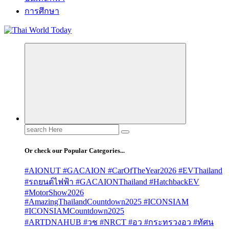
การศึกษา
Search
for:
Or check our Popular Categories...
#AIONUT #GACAION #CarOfTheYear2026 #EVThailand
#รถยนต์ไฟฟ้า #GACAIONThailand #HatchbackEV
#MotorShow2026
#AmazingThailandCountdown2025 #ICONSIAM
#ICONSIAMCountdown2025
#ARTDNAHUB #วช #NRCT #อว #กระทรวงอว #ทัศน