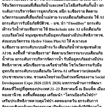
ใช้นวัตกรรมแผนที่เสี่ยงภัยน้ำและเทคโนโลยีเสริมคันกั้นน้ำ ยก
ระดับการบริหารจัดการอุทกภัย
วช. ผนึก จ.เชียงราย ติดตาม
นวัตกรรมแผนที่เสี่ยงภัยน้ำแม่สาย-ระบบเตือนภัยดินถล่ม ใช้ AI
ยกระดับการรับมือภัยพิบัติ
วช. – มช. นำ “FloodBoy” ยกระดับ
เฝ้าระวังน้ำท่วมเชียงราย ใช้ Blockchain และ AI แจ้งเตือนภัย
แบบเรียลไทม์ หนุนชุมชนรับมืออุทกภัยอย่างมีประสิทธิภาพ
วช.
ส่งมอบนวัตกรรม Hydro Vision Plus/AI ให้ ต.นางแล
จ.เชียงราย ยกระดับระบบเฝ้าระวัง-เตือนภัยน้ำท่วมชุมชนด้วย
AI
วช. ลงพื้นที่ “ฝายเชียงราย” ติดตามนวัตกรรมระบบเตือนภัย
น้ำท่วม ยกระดับการบริหารจัดการน้ำ รับมืออุทกภัยอย่างมีประ
สิทธิภาพ
วช. ผนึกเชียงราย-เครือข่ายวิจัย โชว์นวัตกรรมรับมือ
อุทกภัย ยกระดับระบบเตือนภัย-โดรน-AI เสริมความปลอดภัย
ประชาชน
รมว.พม. ชวนคนไทยร่วมเป็นส่วนหนึ่งของงาน Social
Development Expo 2026 (SDX 2026) มหกรรมด้านการพัฒนา
สังคมที่ใหญ่ที่สุดของประเทศ 21–23 สิงหาคมนี้ ณ อิมแพ็ค เมือง
ทองธานี
วช. ลงพื้นที่ดอยตุง เตรียมนำ “โดรนป้องกันไฟป่า”
เสริมประสิทธิภาพควบคุมไฟป่า-ลดหมอกควัน ยกระดับการ
จัดการเชิงรุกด้วยนวัตกรรม
วช.เปิดต้นแบบ “ศูนย์ปฏิบัติการโด