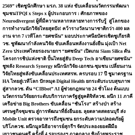
2569” เชิดชูนักศึกษา มรภ. 38 แห่ง ขับเคลื่อนนวัตกรรมพัฒนา
ชุมชน
TPQI x Steps x ผู้ประกอบการ : ศักยภาพของ
Neurodivergent ผู้ที่มีความหลากหลายทางการรับรู้ สู่โลกของ
การทำงาน
นักวิจัยไทยสุดปัง! คว้ารางวัลนานาชาติกว่า 400 ผล
งาน จาก 7 เวทีโลก “ยศชนัน” มอบประกาศนียบัตรเชิดชูเกียรติ
วช. ชูพัฒนากำลังคนวิจัย ขับเคลื่อนพลังงานยั่งยืน มุ่งเป้า Net
Zero ประเทศไทย
รองนายกฯ “ยศชนัน” เปิดเกม Siam Silica ดัน
โครงการชิปแห่งชาติ ปั้นไทยสู่ฮับ Deep Tech อาเซียน
“ยศชนัน”
ชูพลัง Research Synergy ผนึกนักวิจัย-เอกชน-ชุมชน เปลี่ยนงาน
วิจัยไทยสู่พลังขับเคลื่อนประเทศ
สรพ. ครบรอบ 17 ปี ชูมาตรฐาน
HA ไทยสู่เวทีโลก ปักหมุด Digital Health ยกระดับระบบสุขภาพ
สู่สากล
วช. ดัน “CIBbot” AI ผู้ช่วยกฎหมาย 24 ชั่วโมง ต้นแบบ
นวัตกรรมวิจัยยกระดับบริการภาครัฐสู่ยุคดิจิทัล
วช. ผนึก 11 ภาคี
เครือข่าย Big Brothers ขับเคลื่อน “ชันโรง” สร้างป่า สร้าง
เศรษฐกิจชุมชน สู่การพัฒนาที่ยั่งยืน
อย. ลุยตลาดสดธนบุรี ส่ง
Mobile Unit ตรวจอาหารถึงชุมชน ยกระดับความปลอดภัยผู้
บริโภค
วช. ผนึกมูลนิธิอาจารย์สุกรีฯ จัดประลองยอดฝีมือ
เยาวชนดนตรี ครั้งที่ 4 รอบรองฯ ภาคกลาง ชิงถ้วยพระราช