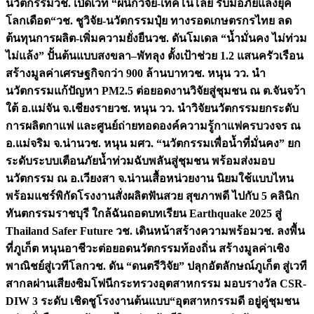
นวัตกรรม
วช. เปิดเวที “ผนึกวิจัย-เทคโนโลยี รับมือภัยแล้งยุค
โลกเดือด“
วช. ชูวิจัย-นวัตกรรมปุ๋ย ทางรอดเกษตรกรไทย ลด
ต้นทุนการผลิต-เพิ่มความยั่งยืน
วช. ดันโมเดล “น้ำมั่นคง ไม่ท่วม
ไม่แล้ง” ปั้นต้นแบบสงขลา–พัทลุง ตั้งเป้าช่วย 1.2 แสนครัวเรือน
สร้างมูลค่าเศรษฐกิจกว่า 900 ล้านบาท
วช. หนุน วว. นำ
นวัตกรรมแก้ปัญหา PM2.5 ต่อยอดงานวิจัยสู่ชุมชน ณ ต.จันจว้า
ใต้ อ.แม่จัน จ.เชียงราย
วช. หนุน วว. นำวิจัยนวัตกรรมยกระดับ
การผลิตกาแฟ และศูนย์ถ่ายทอดองค์ความรู้กาแฟครบวงจร ณ
อ.แม่จริม จ.น่าน
วช. หนุน มศว. “นวัตกรรมเพื่อน้ำที่มั่นคง” ยก
ระดับระบบเตือนภัยน้ำท่วมฉับพลันสู่ชุมชน พร้อมส่งมอบ
นวัตกรรม ณ อ.เวียงสา จ.น่าน
เสื้อหน่วยงาน นิยมใช้แบบไหน
พร้อมแชร์พิกัดโรงงานสั่งผลิต
ฟันสวย สุขภาพดี ไปกับ 5 คลินิก
ทันตกรรมราชบุรี ใกล้ฉัน
ถอดบทเรียน Earthquake 2025 สู่
Thailand Safer Future วช. เดินหน้าสร้างความพร้อม
วช. ลงพื้น
ที่ภูเก็ต หนุนอาชีวะต่อยอดนวัตกรรมท้องถิ่น สร้างมูลค่าเชิง
พาณิชย์สู่เวทีโลก
วช. ดัน “ดนตรีวิจัย” ปลุกอัตลักษณ์ภูเก็ต สู่เวที
สากลผ่านเสียงซิมโฟนี
กระทรวงอุตสาหกรรม มอบรางวัล CSR-
DIW 3 ระดับ เชิดชูโรงงานต้นแบบ“อุตสาหกรรมดี อยู่คู่ชุมชน