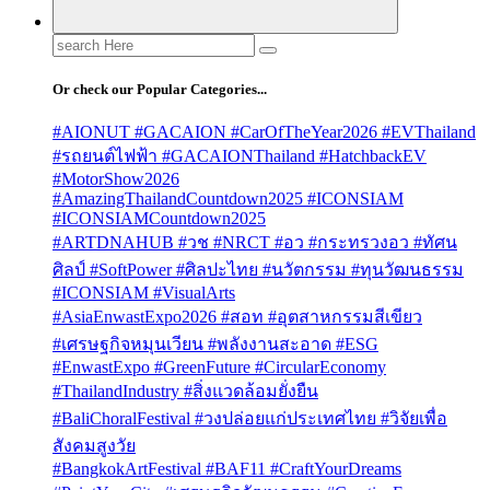
Search
for:
Or check our Popular Categories...
#AIONUT #GACAION #CarOfTheYear2026 #EVThailand
#รถยนต์ไฟฟ้า #GACAIONThailand #HatchbackEV
#MotorShow2026
#AmazingThailandCountdown2025 #ICONSIAM
#ICONSIAMCountdown2025
#ARTDNAHUB #วช #NRCT #อว #กระทรวงอว #ทัศน
ศิลป์ #SoftPower #ศิลปะไทย #นวัตกรรม #ทุนวัฒนธรรม
#ICONSIAM #VisualArts
#AsiaEnwastExpo2026 #สอท #อุตสาหกรรมสีเขียว
#เศรษฐกิจหมุนเวียน #พลังงานสะอาด #ESG
#EnwastExpo #GreenFuture #CircularEconomy
#ThailandIndustry #สิ่งแวดล้อมยั่งยืน
#BaliChoralFestival #วงปล่อยแก่ประเทศไทย #วิจัยเพื่อ
สังคมสูงวัย
#BangkokArtFestival #BAF11 #CraftYourDreams