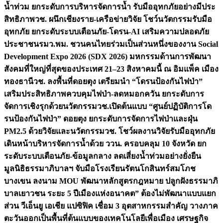
น้ำท่วม ยกระดับการบริหารจัดการน้ำ รับมืออุทกภัยอย่างมีประ
สิทธิภาพ
วช. ผนึกเชียงราย-เครือข่ายวิจัย โชว์นวัตกรรมรับมือ
อุทกภัย ยกระดับระบบเตือนภัย-โดรน-AI เสริมความปลอดภัย
ประชาชน
รมว.พม. ชวนคนไทยร่วมเป็นส่วนหนึ่งของงาน Social
Development Expo 2026 (SDX 2026) มหกรรมด้านการพัฒนา
สังคมที่ใหญ่ที่สุดของประเทศ 21–23 สิงหาคมนี้ ณ อิมแพ็ค เมือง
ทองธานี
วช. ลงพื้นที่ดอยตุง เตรียมนำ “โดรนป้องกันไฟป่า”
เสริมประสิทธิภาพควบคุมไฟป่า-ลดหมอกควัน ยกระดับการ
จัดการเชิงรุกด้วยนวัตกรรม
วช.เปิดต้นแบบ “ศูนย์ปฏิบัติการโด
รนป้องกันไฟป่า” ดอยตุง ยกระดับการจัดการไฟป่าและฝุ่น
PM2.5 ด้วยวิจัยและนวัตกรรม
วช. โชว์ผลงานวิจัยรับมืออุทกภัย
เดินหน้าบริหารจัดการน้ำด้วย ววน. ครอบคลุม 10 จังหวัด ยก
ระดับระบบเตือนภัย-ข้อมูลกลาง ลดเสี่ยงน้ำท่วมอย่างยั่งยืน
มูลนิธิธรรมาภิบาลฯ จับมือโรงเรียนรัตนโกสินทร์สมโภช
บางเขน ลงนาม MOU พัฒนาหลักสูตรกฎหมาย ปลูกฝังธรรมาภิ
บาลเยาวชน ระยะ 5 ปี
เมืองแห่งอนาคต” ต้องไม่พัฒนาแบบแยก
ส่วน วีเอ็นยู เอเชีย แปซิฟิค เชื่อม 3 อุตสาหกรรมสำคัญ วางภาค
ตะวันออกเป็นพื้นที่ต้นแบบของเทคโนโลยีเพื่อเมือง เศรษฐกิจ