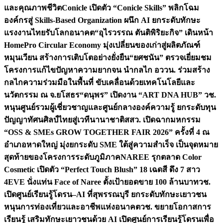
และคุณภาพชีวิต
Conicle เปิดตัว “Conicle Skills” พลิกโฉม
องค์กรสู่ Skills-Based Organization ผนึก AI ยกระดับทักษะ
แรงงานไทยรับโลกอนาคต
“อุไรวรรณ ตันติพิริยะกิจ” เดินหน้า
HomePro Circular Economy มุ่งเปลี่ยนของเก่าสู่ผลิตภัณฑ์
หมุนเวียน สร้างการเติบโตอย่างยั่งยืน
“ยศชนัน” ตรวจเยี่ยมชม
โครงการแก้ไขปัญหาความยากจน นำกลไก อววน. ร่วมสร้าง
กลไกความร่วมมือในพื้นที่ ขับเคลื่อนด้วยเทคโนโลยีและ
นวัตกรรม ณ จ.ยโสธร
“ดนุพร” เปิดงาน “ART DNA HUB” วช.
หนุนศูนย์รวมผู้เชี่ยวชาญและศูนย์กลางองค์ความรู้ ยกระดับทุน
ปัญญาทัศนศิลป์ไทยสู่เวทีนานาชาติ
สสว. เปิดฉากมหกรรม
“OSS & SMEs GROW TOGETHER FAIR 2026” ครั้งที่ 4 ณ
อำเภอหาดใหญ่ มุ่งยกระดับ SME ใต้สู่ความสำเร็จ เป็นจุดหมาย
สุดท้ายของโครงการระดับภูมิภาค
NAREE รุกตลาด Color
Cosmetic เปิดตัว “Perfect Touch Blush” 18 เฉดสี ดึง 7 สาว
4EVE นั่งแท่น Face of Naree ตั้งเป้ายอดขาย 100 ล้านบาท
วช.
เปิดศูนย์เรียนรู้โดรน–AI ที่สุพรรณบุรี ยกระดับทักษะเยาวชน
หนุนการท่องเที่ยวและอาชีพแห่งอนาคต
วช. ขยายโอกาสการ
เรียนรู้ เสริมทักษะเยาวชนด้วย AI เปิดศูนย์การเรียนรู้โดรนเพื่อ