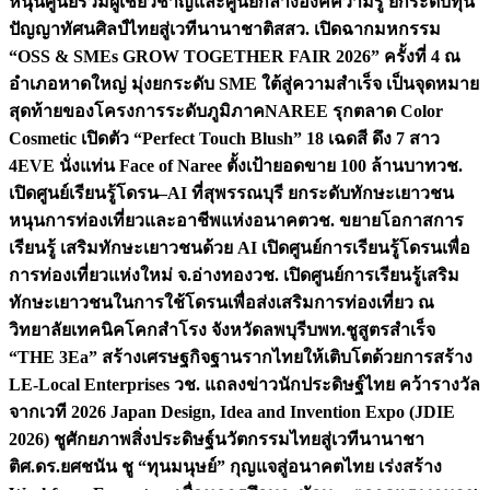
หนุนศูนย์รวมผู้เชี่ยวชาญและศูนย์กลางองค์ความรู้ ยกระดับทุน
ปัญญาทัศนศิลป์ไทยสู่เวทีนานาชาติ
สสว. เปิดฉากมหกรรม
“OSS & SMEs GROW TOGETHER FAIR 2026” ครั้งที่ 4 ณ
อำเภอหาดใหญ่ มุ่งยกระดับ SME ใต้สู่ความสำเร็จ เป็นจุดหมาย
สุดท้ายของโครงการระดับภูมิภาค
NAREE รุกตลาด Color
Cosmetic เปิดตัว “Perfect Touch Blush” 18 เฉดสี ดึง 7 สาว
4EVE นั่งแท่น Face of Naree ตั้งเป้ายอดขาย 100 ล้านบาท
วช.
เปิดศูนย์เรียนรู้โดรน–AI ที่สุพรรณบุรี ยกระดับทักษะเยาวชน
หนุนการท่องเที่ยวและอาชีพแห่งอนาคต
วช. ขยายโอกาสการ
เรียนรู้ เสริมทักษะเยาวชนด้วย AI เปิดศูนย์การเรียนรู้โดรนเพื่อ
การท่องเที่ยวแห่งใหม่ จ.อ่างทอง
วช. เปิดศูนย์การเรียนรู้เสริม
ทักษะเยาวชนในการใช้โดรนเพื่อส่งเสริมการท่องเที่ยว ณ
วิทยาลัยเทคนิคโคกสำโรง จังหวัดลพบุรี
บพท.ชูสูตรสำเร็จ
“THE 3Ea” สร้างเศรษฐกิจฐานรากไทยให้เติบโตด้วยการสร้าง
LE-Local Enterprises
วช. แถลงข่าวนักประดิษฐ์ไทย คว้ารางวัล
จากเวที 2026 Japan Design, Idea and Invention Expo (JDIE
2026) ชูศักยภาพสิ่งประดิษฐ์นวัตกรรมไทยสู่เวทีนานาชา
ติ
ศ.ดร.ยศชนัน ชู “ทุนมนุษย์” กุญแจสู่อนาคตไทย เร่งสร้าง