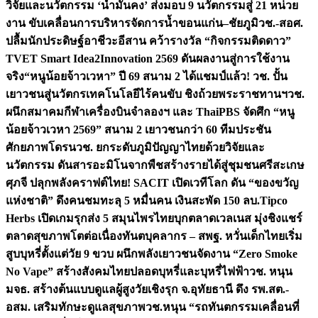
วิจัยและนวัตกรรม ‘น้ำมั่นคง’ ส่งมอบ 9 นวัตกรรมสู่ 21 หน่วย
งาน ขับเคลื่อนการบริหารจัดการน้ำขอนแก่น–ชัยภูมิ
วช.-สอศ.
ปลื้มนักประดิษฐ์อาชีวะอีสาน คว้ารางวัล “กิจกรรมติดดาว”
TVET Smart Idea2Innovation 2569 ดันผลงานสู่การใช้งาน
จริง
“หนูน้อยจ้าวเวหา” ปี 69 สนาม 2 ได้แชมป์แล้ว! วช. ปั้น
เยาวชนสู่นวัตกรเทคโนโลยีไร้คนขับ ชิงถ้วยพระราชทานฯ
วช.
ผนึกสมาคมกีฬาเครื่องบินจำลองฯ และ ThaiPBS จัดศึก “หนู
น้อยจ้าวเวหา 2569” สนาม 2 เยาวชนกว่า 60 ทีมประชัน
ศักยภาพโดรน
วช. ยกระดับภูมิปัญญาไทยด้วยวิจัยและ
นวัตกรรม ดันสารอะมิโนจากพืชสร้างรายได้สู่ชุมชนศรีสะเกษ
ศุภจี ปลุกพลังคราฟต์ไทย! SACIT เปิดเวทีโลก ดัน “ของขวัญ
แห่งชาติ” ดึงคนชมทะลุ 5 หมื่นคน เงินสะพัด 150 ลบ.
Tipco
Herbs เปิดเกมรุกส่ง 5 สมุนไพรไทยบุกตลาดเวลเนส มุ่งชิงแชร์
ตลาดสุขภาพโตต่อเนื่อง
ทันตบุคลากร – สพฐ. หวั่นเด็กไทยเริ่ม
สูบบุหรี่ตั้งแต่วัย 9 ขวบ ผนึกพลังเยาวชนจัดงาน “Zero Smoke
No Vape” สร้างสังคมไทยปลอดบุหรี่และบุหรี่ไฟฟ้า
วช. หนุน
มจธ. สร้างต้นแบบดูแลผู้สูงวัยเชิงรุก จ.อุทัยธานี ดึง รพ.สต.-
อสม. เสริมทักษะดูแลสุขภาพ
วช.หนุน “รถทันตกรรมเคลื่อนที่