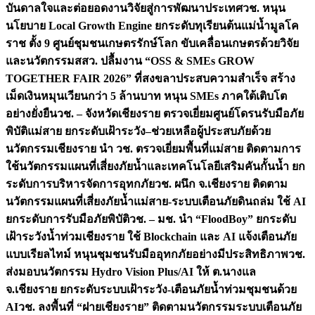
บันดาลใจและต่อยอดงานวิจัยสู่การพัฒนาประเทศ
วช. หนุน
นโยบาย Local Growth Engine ยกระดับทุเรียนต้นแม่น้ำมูลโค
ราช ตั้ง 9 ศูนย์ชุมชนเกษตรรักษ์โลก ขับเคลื่อนเกษตรด้วยวิจัย
และนวัตกรรม
สสว. ปลื้มงาน “OSS & SMEs GROW
TOGETHER FAIR 2026” ที่สงขลาประสบความสำเร็จ สร้าง
เม็ดเงินหมุนเวียนกว่า 5 ล้านบาท หนุน SMEs ภาคใต้เติบโต
อย่างยั่งยืน
วช. – จังหวัดเชียงราย ตรวจเยี่ยมศูนย์โดรนรับมือภัย
พิบัติแม่สาย ยกระดับเฝ้าระวัง–ช่วยเหลือผู้ประสบภัยด้วย
นวัตกรรม
เชียงราย นำ วช. ตรวจเยี่ยมพื้นที่แม่สาย ติดตามการ
ใช้นวัตกรรมแผนที่เสี่ยงภัยน้ำและเทคโนโลยีเสริมคันกั้นน้ำ ยก
ระดับการบริหารจัดการอุทกภัย
วช. ผนึก จ.เชียงราย ติดตาม
นวัตกรรมแผนที่เสี่ยงภัยน้ำแม่สาย-ระบบเตือนภัยดินถล่ม ใช้ AI
ยกระดับการรับมือภัยพิบัติ
วช. – มช. นำ “FloodBoy” ยกระดับ
เฝ้าระวังน้ำท่วมเชียงราย ใช้ Blockchain และ AI แจ้งเตือนภัย
แบบเรียลไทม์ หนุนชุมชนรับมืออุทกภัยอย่างมีประสิทธิภาพ
วช.
ส่งมอบนวัตกรรม Hydro Vision Plus/AI ให้ ต.นางแล
จ.เชียงราย ยกระดับระบบเฝ้าระวัง-เตือนภัยน้ำท่วมชุมชนด้วย
AI
วช. ลงพื้นที่ “ฝายเชียงราย” ติดตามนวัตกรรมระบบเตือนภัย