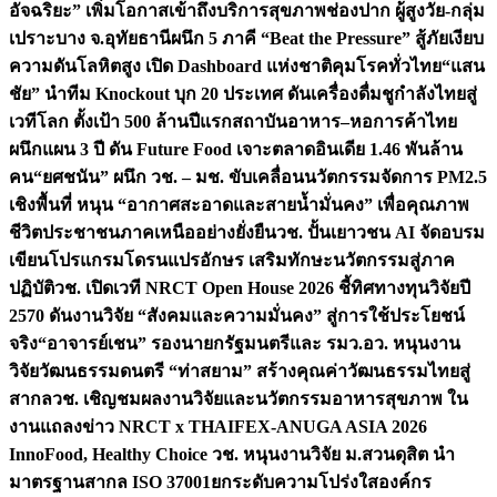
อัจฉริยะ” เพิ่มโอกาสเข้าถึงบริการสุขภาพช่องปาก ผู้สูงวัย-กลุ่ม
เปราะบาง จ.อุทัยธานี
ผนึก 5 ภาคี “Beat the Pressure” สู้ภัยเงียบ
ความดันโลหิตสูง เปิด Dashboard แห่งชาติคุมโรคทั่วไทย
“แสน
ชัย” นำทีม Knockout บุก 20 ประเทศ ดันเครื่องดื่มชูกำลังไทยสู่
เวทีโลก ตั้งเป้า 500 ล้านปีแรก
สถาบันอาหาร–หอการค้าไทย
ผนึกแผน 3 ปี ดัน Future Food เจาะตลาดอินเดีย 1.46 พันล้าน
คน
“ยศชนัน” ผนึก วช. – มช. ขับเคลื่อนนวัตกรรมจัดการ PM2.5
เชิงพื้นที่ หนุน “อากาศสะอาดและสายน้ำมั่นคง” เพื่อคุณภาพ
ชีวิตประชาชนภาคเหนืออย่างยั่งยืน
วช. ปั้นเยาวชน AI จัดอบรม
เขียนโปรแกรมโดรนแปรอักษร เสริมทักษะนวัตกรรมสู่ภาค
ปฏิบัติ
วช. เปิดเวที NRCT Open House 2026 ชี้ทิศทางทุนวิจัยปี
2570 ดันงานวิจัย “สังคมและความมั่นคง” สู่การใช้ประโยชน์
จริง
“อาจารย์เชน” รองนายกรัฐมนตรีและ รมว.อว. หนุนงาน
วิจัยวัฒนธรรมดนตรี “ท่าสยาม” สร้างคุณค่าวัฒนธรรมไทยสู่
สากล
วช. เชิญชมผลงานวิจัยและนวัตกรรมอาหารสุขภาพ ใน
งานแถลงข่าว NRCT x THAIFEX-ANUGA ASIA 2026
InnoFood, Healthy Choice
วช. หนุนงานวิจัย ม.สวนดุสิต นำ
มาตรฐานสากล ISO 37001ยกระดับความโปร่งใสองค์กร