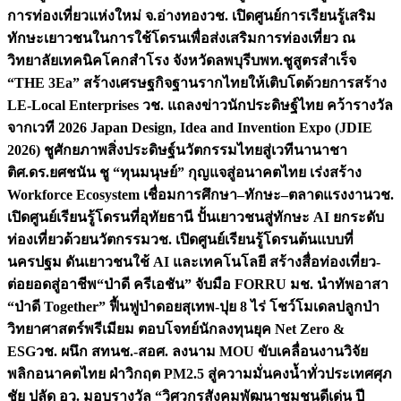
การท่องเที่ยวแห่งใหม่ จ.อ่างทอง
วช. เปิดศูนย์การเรียนรู้เสริม
ทักษะเยาวชนในการใช้โดรนเพื่อส่งเสริมการท่องเที่ยว ณ
วิทยาลัยเทคนิคโคกสำโรง จังหวัดลพบุรี
บพท.ชูสูตรสำเร็จ
“THE 3Ea” สร้างเศรษฐกิจฐานรากไทยให้เติบโตด้วยการสร้าง
LE-Local Enterprises
วช. แถลงข่าวนักประดิษฐ์ไทย คว้ารางวัล
จากเวที 2026 Japan Design, Idea and Invention Expo (JDIE
2026) ชูศักยภาพสิ่งประดิษฐ์นวัตกรรมไทยสู่เวทีนานาชา
ติ
ศ.ดร.ยศชนัน ชู “ทุนมนุษย์” กุญแจสู่อนาคตไทย เร่งสร้าง
Workforce Ecosystem เชื่อมการศึกษา–ทักษะ–ตลาดแรงงาน
วช.
เปิดศูนย์เรียนรู้โดรนที่อุทัยธานี ปั้นเยาวชนสู่ทักษะ AI ยกระดับ
ท่องเที่ยวด้วยนวัตกรรม
วช. เปิดศูนย์เรียนรู้โดรนต้นแบบที่
นครปฐม ดันเยาวชนใช้ AI และเทคโนโลยี สร้างสื่อท่องเที่ยว-
ต่อยอดสู่อาชีพ
“ป่าดี ครีเอชัน” จับมือ FORRU มช. นำทัพอาสา
“ป่าดี Together” ฟื้นฟูป่าดอยสุเทพ-ปุย 8 ไร่ โชว์โมเดลปลูกป่า
วิทยาศาสตร์พรีเมียม ตอบโจทย์นักลงทุนยุค Net Zero &
ESG
วช. ผนึก สทนช.-สอศ. ลงนาม MOU ขับเคลื่อนงานวิจัย
พลิกอนาคตไทย ฝ่าวิกฤต PM2.5 สู่ความมั่นคงน้ำทั่วประเทศ
ศุภ
ชัย ปลัด อว. มอบรางวัล “วิศวกรสังคมพัฒนาชุมชนดีเด่น ปี