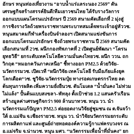
อักษร หนุนท่องเที่ยวงาน “อาบน้ำแร่แลระนอง 2569” ดัน
เศรษฐกิจสร้างสรรค์
ยินดี!ทีมเยาวชนไทย ได้รับรางวัลการ
ออกแบบแผนโดรนแปรอักษร ปี 2569 สนามคัดเลือกที่ 2 มุ่งสู่
การชิงรางวัลถ้วยพระราชทานพระบาทสมเด็จพระเจ้าอยู่หัว
วช.
หนุนสมาคมกีฬาเครื่องบินจำลองฯ เปิดสนามแข่งขันการ
ออกแบบโดรนแปรอักษร ชิงถ้วยพระราชทาน ปี 2569 สนามคัด
เลือกสนามที่ 2
วช. ผนึกกองทัพภาคที่ 2 เปิดศูนย์พัฒนา “โดรน
ยุทธวิธี” ยกระดับเทคโนโลยีความมั่นคงไทย
วช. ผนึก ววน. ถก
วิกฤต “หมอกควันภาคเหนือ” ชี้ทางออก PM2.5 ด้วยวิจัย–
นวัตกรรม
วช. เปิดเวที “ผนึกวิจัย-เทคโนโลยี รับมือภัยแล้งยุค
โลกเดือด“
วช. ชูวิจัย-นวัตกรรมปุ๋ย ทางรอดเกษตรกรไทย ลด
ต้นทุนการผลิต-เพิ่มความยั่งยืน
วช. ดันโมเดล “น้ำมั่นคง ไม่ท่วม
ไม่แล้ง” ปั้นต้นแบบสงขลา–พัทลุง ตั้งเป้าช่วย 1.2 แสนครัวเรือน
สร้างมูลค่าเศรษฐกิจกว่า 900 ล้านบาท
วช. หนุน วว. นำ
นวัตกรรมแก้ปัญหา PM2.5 ต่อยอดงานวิจัยสู่ชุมชน ณ ต.จันจว้า
ใต้ อ.แม่จัน จ.เชียงราย
วช. หนุน วว. นำวิจัยนวัตกรรมยกระดับ
การผลิตกาแฟ และศูนย์ถ่ายทอดองค์ความรู้กาแฟครบวงจร ณ
อ.แม่จริม จ.น่าน
วช. หนุน มศว. “นวัตกรรมเพื่อน้ำที่มั่นคง” ยก