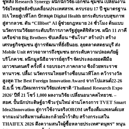
ชูพลัง Research Synergy ผนึกนักวิจัย-เอกชน-ชุมชน เปลี่ยนงาน
วิจัยไทยสู่พลังขับเคลื่อนประเทศ
สรพ. ครบรอบ 17 ปี ชูมาตรฐาน
HA ไทยสู่เวทีโลก ปักหมุด Digital Health ยกระดับระบบสุขภาพ
สู่สากล
วช. ดัน “CIBbot” AI ผู้ช่วยกฎหมาย 24 ชั่วโมง ต้นแบบ
นวัตกรรมวิจัยยกระดับบริการภาครัฐสู่ยุคดิจิทัล
วช. ผนึก 11 ภาคี
เครือข่าย Big Brothers ขับเคลื่อน “ชันโรง” สร้างป่า สร้าง
เศรษฐกิจชุมชน สู่การพัฒนาที่ยั่งยืน
อย. ลุยตลาดสดธนบุรี ส่ง
Mobile Unit ตรวจอาหารถึงชุมชน ยกระดับความปลอดภัยผู้
บริโภค
วช. ผนึกมูลนิธิอาจารย์สุกรีฯ จัดประลองยอดฝีมือ
เยาวชนดนตรี ครั้งที่ 4 รอบรองฯ ภาคกลาง ชิงถ้วยพระราช
ทานฯ
วช. ปลื้ม! นวัตกรรมไทยสร้างชื่อบนเวทีโลก คว้ารางวัล
สูงสุด The Best Foreign Innovation Award จากโปแลนด์
22-26
มิ.ย.นี้ วช.เปิดมหกรรมวิจัยแห่งชาติ ‘Thailand Research Expo
2026’ ปีที่ 21 โชว์ 1,000 ผลงานวิจัย เปลี่ยนอนาคตไทย
วช. –
สอศ. ปั้นนักประดิษฐ์อาชีวะรุ่นใหม่ ผ่านโครงการ TVET Smart
Idea2Innovation สู่การใช้งานจริง
OROM เครื่องดื่มแพลนต์เบส
จากมะม่วงหิมพานต์และกล้วยน้ำว้าดิบ สร้างกระแสใน
THAIFEX 2026 ดึงความสนใจผู้ซื้อหลายประเทศ
“ดนุพร” หนุน