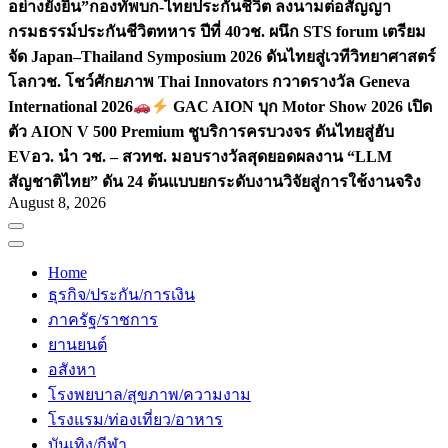
อย่างยั่งยืน”
กองทัพบก-ไทยประกันชีวิต ลงนามต่อสัญญา
กรมธรรม์ประกันชีวิตทหาร ปีที่ 40
วช. ผนึก STS forum เตรียม
จัด Japan–Thailand Symposium 2026 ดันไทยสู่เวทีวิทยาศาสตร์
โลก
วช. โชว์ศักยภาพ Thai Innovators กวาดรางวัล Geneva
International 2026
GAC AION บุก Motor Show 2026 เปิด
ตัว AION V 500 Premium ชูบริการครบวงจร ดันไทยสู่ฮับ
EV
อว. นำ วช. – สวทช. มอบรางวัลสุดยอดผลงาน “LLM
สัญชาติไทย” ดัน 24 ต้นแบบยกระดับงานวิจัยสู่การใช้งานจริง
August 8, 2026
Home
ธุรกิจ/ประกัน/การเงิน
ภาครัฐ/ราชการ
ยานยนต์
อสังหา
โรงพยบาล/สุขภาพ/ความงาม
โรงแรม/ท่องเที่ยว/อาหาร
บันเทิง/กีฬา