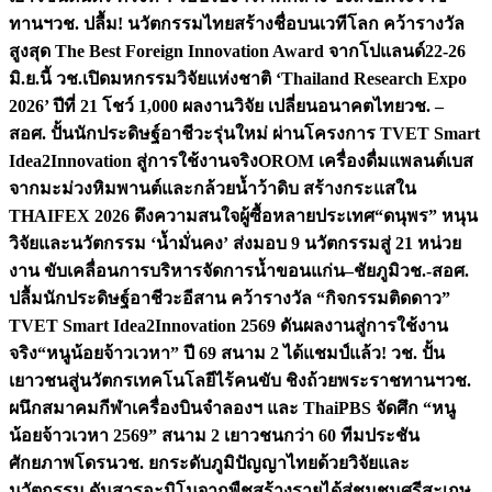
ทานฯ
วช. ปลื้ม! นวัตกรรมไทยสร้างชื่อบนเวทีโลก คว้ารางวัล
สูงสุด The Best Foreign Innovation Award จากโปแลนด์
22-26
มิ.ย.นี้ วช.เปิดมหกรรมวิจัยแห่งชาติ ‘Thailand Research Expo
2026’ ปีที่ 21 โชว์ 1,000 ผลงานวิจัย เปลี่ยนอนาคตไทย
วช. –
สอศ. ปั้นนักประดิษฐ์อาชีวะรุ่นใหม่ ผ่านโครงการ TVET Smart
Idea2Innovation สู่การใช้งานจริง
OROM เครื่องดื่มแพลนต์เบส
จากมะม่วงหิมพานต์และกล้วยน้ำว้าดิบ สร้างกระแสใน
THAIFEX 2026 ดึงความสนใจผู้ซื้อหลายประเทศ
“ดนุพร” หนุน
วิจัยและนวัตกรรม ‘น้ำมั่นคง’ ส่งมอบ 9 นวัตกรรมสู่ 21 หน่วย
งาน ขับเคลื่อนการบริหารจัดการน้ำขอนแก่น–ชัยภูมิ
วช.-สอศ.
ปลื้มนักประดิษฐ์อาชีวะอีสาน คว้ารางวัล “กิจกรรมติดดาว”
TVET Smart Idea2Innovation 2569 ดันผลงานสู่การใช้งาน
จริง
“หนูน้อยจ้าวเวหา” ปี 69 สนาม 2 ได้แชมป์แล้ว! วช. ปั้น
เยาวชนสู่นวัตกรเทคโนโลยีไร้คนขับ ชิงถ้วยพระราชทานฯ
วช.
ผนึกสมาคมกีฬาเครื่องบินจำลองฯ และ ThaiPBS จัดศึก “หนู
น้อยจ้าวเวหา 2569” สนาม 2 เยาวชนกว่า 60 ทีมประชัน
ศักยภาพโดรน
วช. ยกระดับภูมิปัญญาไทยด้วยวิจัยและ
นวัตกรรม ดันสารอะมิโนจากพืชสร้างรายได้สู่ชุมชนศรีสะเกษ