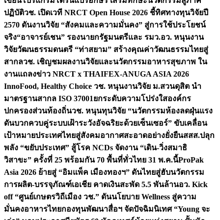
เขียนโปรแกรมโดรนแปรอักษร เสริมทักษะนวัตกรรมสู่ภาค
ปฏิบัติ
วช. เปิดเวที NRCT Open House 2026 ชี้ทิศทางทุนวิจัยปี
2570 ดันงานวิจัย “สังคมและความมั่นคง” สู่การใช้ประโยชน์
จริง
“อาจารย์เชน” รองนายกรัฐมนตรีและ รมว.อว. หนุนงาน
วิจัยวัฒนธรรมดนตรี “ท่าสยาม” สร้างคุณค่าวัฒนธรรมไทยสู่
สากล
วช. เชิญชมผลงานวิจัยและนวัตกรรมอาหารสุขภาพ ใน
งานแถลงข่าว NRCT x THAIFEX-ANUGA ASIA 2026
InnoFood, Healthy Choice
วช. หนุนงานวิจัย ม.สวนดุสิต นำ
มาตรฐานสากล ISO 37001ยกระดับความโปร่งใสองค์กร
ปกครองส่วนท้องถิ่น
วช. หนุนทุนวิจัย “นวัตกรรมห้องลดฝุ่นแรง
ดันบวกควบคู่ระบบเฝ้าระวังอัจฉริยะด้วยเซ็นเซอร์” ขับเคลื่อน
เป้าหมายประเทศไทยสู่สังคมอากาศสะอาดอย่างยั่งยืน
สสส.ปลุก
พลัง “ขยับประเทศ” สู้โรค NCDs จัดงาน “เดิน-วิ่งสมาธิ
วิสาขะ” ครั้งที่ 25 พร้อมกัน 70 พื้นที่ทั่วไทย 31 พ.ค.นี้
ProPak
Asia 2026 ย้ายสู่ “อิมแพ็ค เมืองทองฯ” ดันไทยสู่ฮับนวัตกรรม
การผลิต-บรรจุภัณฑ์เอเชีย คาดเงินสะพัด 5.5 พันล้าน
อว. Kick
off “ศูนย์เกษตรวิถีเมือง วช.” ดันนโยบาย Wellness สู่ความ
มั่นคงอาหารไทย
กองทุนพัฒนาสื่อฯ จัดปัจฉิมนิเทศ “Young จะ