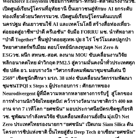
Workforce Ecosystem เชื่อมการศึกษา–ทักษะ–ตลาดแรงงาน
วช.
เปิดศูนย์เรียนรู้โดรนที่อุทัยธานี ปั้นเยาวชนสู่ทักษะ AI ยกระดับ
ท่องเที่ยวด้วยนวัตกรรม
วช. เปิดศูนย์เรียนรู้โดรนต้นแบบที่
นครปฐม ดันเยาวชนใช้ AI และเทคโนโลยี สร้างสื่อท่องเที่ยว-
ต่อยอดสู่อาชีพ
“ป่าดี ครีเอชัน” จับมือ FORRU มช. นำทัพอาสา
“ป่าดี Together” ฟื้นฟูป่าดอยสุเทพ-ปุย 8 ไร่ โชว์โมเดลปลูกป่า
วิทยาศาสตร์พรีเมียม ตอบโจทย์นักลงทุนยุค Net Zero &
ESG
วช. ผนึก สทนช.-สอศ. ลงนาม MOU ขับเคลื่อนงานวิจัย
พลิกอนาคตไทย ฝ่าวิกฤต PM2.5 สู่ความมั่นคงน้ำทั่วประเทศ
ศุภ
ชัย ปลัด อว. มอบรางวัล “วิศวกรสังคมพัฒนาชุมชนดีเด่น ปี
2569” เชิดชูนักศึกษา มรภ. 38 แห่ง ขับเคลื่อนนวัตกรรมพัฒนา
ชุมชน
TPQI x Steps x ผู้ประกอบการ : ศักยภาพของ
Neurodivergent ผู้ที่มีความหลากหลายทางการรับรู้ สู่โลกของ
การทำงาน
นักวิจัยไทยสุดปัง! คว้ารางวัลนานาชาติกว่า 400 ผล
งาน จาก 7 เวทีโลก “ยศชนัน” มอบประกาศนียบัตรเชิดชูเกียรติ
วช. ชูพัฒนากำลังคนวิจัย ขับเคลื่อนพลังงานยั่งยืน มุ่งเป้า Net
Zero ประเทศไทย
รองนายกฯ “ยศชนัน” เปิดเกม Siam Silica ดัน
โครงการชิปแห่งชาติ ปั้นไทยสู่ฮับ Deep Tech อาเซียน
“ยศชนัน”