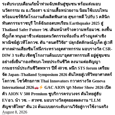
ระดับระบบเตือนภัยน้ำท่วมฉับพลันสู่ชุมชน พร้อมส่งมอบ
นวัตกรรม ณ อ.เวียงสา จ.น่าน
เสื้อหน่วยงาน นิยมใช้แบบไหน
พร้อมแชร์พิกัดโรงงานสั่งผลิต
ฟันสวย สุขภาพดี ไปกับ 5 คลินิก
ทันตกรรมราชบุรี ใกล้ฉัน
ถอดบทเรียน Earthquake 2025 สู่
Thailand Safer Future วช. เดินหน้าสร้างความพร้อม
วช. ลงพื้น
ที่ภูเก็ต หนุนอาชีวะต่อยอดนวัตกรรมท้องถิ่น สร้างมูลค่าเชิง
พาณิชย์สู่เวทีโลก
วช. ดัน “ดนตรีวิจัย” ปลุกอัตลักษณ์ภูเก็ต สู่เวที
สากลผ่านเสียงซิมโฟนี
กระทรวงอุตสาหกรรม มอบรางวัล CSR-
DIW 3 ระดับ เชิดชูโรงงานต้นแบบ“อุตสาหกรรมดี อยู่คู่ชุมชน
อย่างยั่งยืน”
กองทัพบก-ไทยประกันชีวิต ลงนามต่อสัญญา
กรมธรรม์ประกันชีวิตทหาร ปีที่ 40
วช. ผนึก STS forum เตรียม
จัด Japan–Thailand Symposium 2026 ดันไทยสู่เวทีวิทยาศาสตร์
โลก
วช. โชว์ศักยภาพ Thai Innovators กวาดรางวัล Geneva
International 2026
GAC AION บุก Motor Show 2026 เปิด
ตัว AION V 500 Premium ชูบริการครบวงจร ดันไทยสู่ฮับ
EV
อว. นำ วช. – สวทช. มอบรางวัลสุดยอดผลงาน “LLM
สัญชาติไทย” ดัน 24 ต้นแบบยกระดับงานวิจัยสู่การใช้งานจริง
August 8, 2026