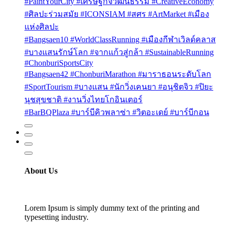
#PaintYourCity #เศรษฐกิจวัฒนธรรม #CreativeEconomy
#ศิลปะร่วมสมัย #ICONSIAM #สศร #ArtMarket #เมือง
แห่งศิลปะ
#Bangsaen10 #WorldClassRunning #เมืองกีฬาเวิลด์คลาส
#บางแสนรักษ์โลก #จากแก้วสู่กล้า #SustainableRunning
#ChonburiSportsCity
#Bangsaen42 #ChonburiMarathon #มาราธอนระดับโลก
#SportTourism #บางแสน #นักวิ่งเคนยา #อนุชิตจิว #ปิยะ
นุชสุขชาติ #งานวิ่งไทยโกอินเตอร์
#BarBQPlaza #บาร์บีคิวพลาซ่า #วิตอะเดย์ #บาร์บีกอน
About Us
Lorem Ipsum is simply dummy text of the printing and
typesetting industry.