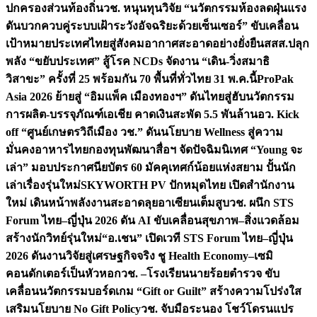
ปกครองส่วนท้องถิ่น
วช. หนุนทุนวิจัย “นวัตกรรมห้องลดฝุ่นแรง
ดันบวกควบคู่ระบบเฝ้าระวังอัจฉริยะด้วยเซ็นเซอร์” ขับเคลื่อน
เป้าหมายประเทศไทยสู่สังคมอากาศสะอาดอย่างยั่งยืน
สสส.ปลุก
พลัง “ขยับประเทศ” สู้โรค NCDs จัดงาน “เดิน-วิ่งสมาธิ
วิสาขะ” ครั้งที่ 25 พร้อมกัน 70 พื้นที่ทั่วไทย 31 พ.ค.นี้
ProPak
Asia 2026 ย้ายสู่ “อิมแพ็ค เมืองทองฯ” ดันไทยสู่ฮับนวัตกรรม
การผลิต-บรรจุภัณฑ์เอเชีย คาดเงินสะพัด 5.5 พันล้าน
อว. Kick
off “ศูนย์เกษตรวิถีเมือง วช.” ดันนโยบาย Wellness สู่ความ
มั่นคงอาหารไทย
กองทุนพัฒนาสื่อฯ จัดปัจฉิมนิเทศ “Young จะ
เล่า” มอบประกาศนียบัตร 60 มัคคุเทศก์น้อยแห่งสยาม ปั้นนัก
เล่าเรื่องรุ่นใหม่
SKYWORTH PV ปักหมุดไทย เปิดสำนักงาน
ใหม่ เดินหน้าพลังงานสะอาดลุยอาเซียนเต็มสูบ
วช. ผนึก STS
Forum ไทย–ญี่ปุ่น 2026 ดัน AI ขับเคลื่อนสุขภาพ–สิ่งแวดล้อม
สร้างนักวิทย์รุ่นใหม่
“อ.เชน” เปิดเวที STS Forum ไทย–ญี่ปุ่น
2026 ดันงานวิจัยสู่เศรษฐกิจจริง ชู Health Economy–เซมิ
คอนดักเตอร์เป็นหัวหอก
วช. –โรงเรียนนายร้อยตำรวจ ขับ
เคลื่อนนวัตกรรมบอร์ดเกม “Gift or Guilt” สร้างความโปร่งใส
เสริมนโยบาย No Gift Policy
วช. จับมือระนอง โชว์โดรนแปร