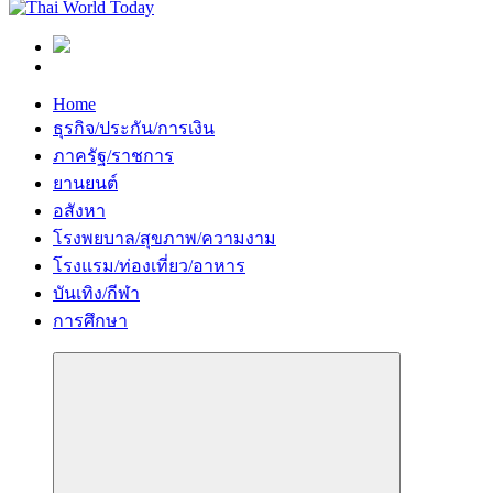
Home
ธุรกิจ/ประกัน/การเงิน
ภาครัฐ/ราชการ
ยานยนต์
อสังหา
โรงพยบาล/สุขภาพ/ความงาม
โรงแรม/ท่องเที่ยว/อาหาร
บันเทิง/กีฬา
การศึกษา