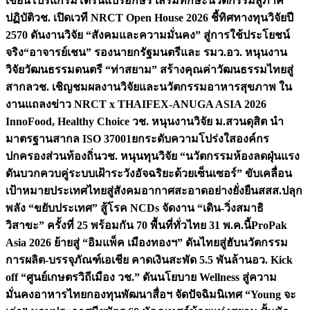
เขียนโปรแกรมโดรนแปรอักษร เสริมทักษะนวัตกรรมสู่ภาค
ปฏิบัติ
วช. เปิดเวที NRCT Open House 2026 ชี้ทิศทางทุนวิจัยปี
2570 ดันงานวิจัย “สังคมและความมั่นคง” สู่การใช้ประโยชน์
จริง
“อาจารย์เชน” รองนายกรัฐมนตรีและ รมว.อว. หนุนงาน
วิจัยวัฒนธรรมดนตรี “ท่าสยาม” สร้างคุณค่าวัฒนธรรมไทยสู่
สากล
วช. เชิญชมผลงานวิจัยและนวัตกรรมอาหารสุขภาพ ใน
งานแถลงข่าว NRCT x THAIFEX-ANUGA ASIA 2026
InnoFood, Healthy Choice
วช. หนุนงานวิจัย ม.สวนดุสิต นำ
มาตรฐานสากล ISO 37001ยกระดับความโปร่งใสองค์กร
ปกครองส่วนท้องถิ่น
วช. หนุนทุนวิจัย “นวัตกรรมห้องลดฝุ่นแรง
ดันบวกควบคู่ระบบเฝ้าระวังอัจฉริยะด้วยเซ็นเซอร์” ขับเคลื่อน
เป้าหมายประเทศไทยสู่สังคมอากาศสะอาดอย่างยั่งยืน
สสส.ปลุก
พลัง “ขยับประเทศ” สู้โรค NCDs จัดงาน “เดิน-วิ่งสมาธิ
วิสาขะ” ครั้งที่ 25 พร้อมกัน 70 พื้นที่ทั่วไทย 31 พ.ค.นี้
ProPak
Asia 2026 ย้ายสู่ “อิมแพ็ค เมืองทองฯ” ดันไทยสู่ฮับนวัตกรรม
การผลิต-บรรจุภัณฑ์เอเชีย คาดเงินสะพัด 5.5 พันล้าน
อว. Kick
off “ศูนย์เกษตรวิถีเมือง วช.” ดันนโยบาย Wellness สู่ความ
มั่นคงอาหารไทย
กองทุนพัฒนาสื่อฯ จัดปัจฉิมนิเทศ “Young จะ