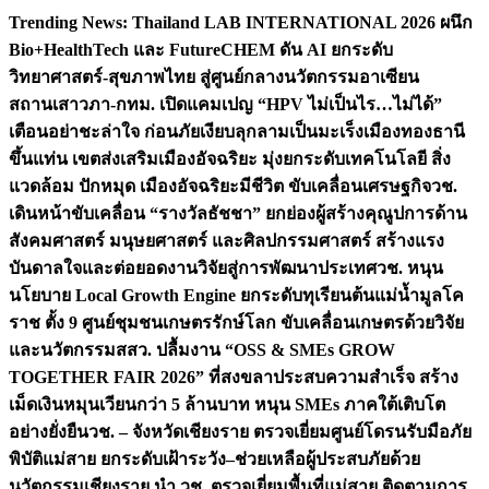
Skip
Trending News:
Thailand LAB INTERNATIONAL 2026 ผนึก
to
Bio+HealthTech และ FutureCHEM ดัน AI ยกระดับ
content
วิทยาศาสตร์-สุขภาพไทย สู่ศูนย์กลางนวัตกรรมอาเซียน
สถานเสาวภา-กทม. เปิดแคมเปญ “HPV ไม่เป็นไร…ไม่ได้”
เตือนอย่าชะล่าใจ ก่อนภัยเงียบลุกลามเป็นมะเร็ง
เมืองทองธานี
ขึ้นแท่น เขตส่งเสริมเมืองอัจฉริยะ มุ่งยกระดับเทคโนโลยี สิ่ง
แวดล้อม ปักหมุด เมืองอัจฉริยะมีชีวิต ขับเคลื่อนเศรษฐกิจ
วช.
เดินหน้าขับเคลื่อน “รางวัลธัชชา” ยกย่องผู้สร้างคุณูปการด้าน
สังคมศาสตร์ มนุษยศาสตร์ และศิลปกรรมศาสตร์ สร้างแรง
บันดาลใจและต่อยอดงานวิจัยสู่การพัฒนาประเทศ
วช. หนุน
นโยบาย Local Growth Engine ยกระดับทุเรียนต้นแม่น้ำมูลโค
ราช ตั้ง 9 ศูนย์ชุมชนเกษตรรักษ์โลก ขับเคลื่อนเกษตรด้วยวิจัย
และนวัตกรรม
สสว. ปลื้มงาน “OSS & SMEs GROW
TOGETHER FAIR 2026” ที่สงขลาประสบความสำเร็จ สร้าง
เม็ดเงินหมุนเวียนกว่า 5 ล้านบาท หนุน SMEs ภาคใต้เติบโต
อย่างยั่งยืน
วช. – จังหวัดเชียงราย ตรวจเยี่ยมศูนย์โดรนรับมือภัย
พิบัติแม่สาย ยกระดับเฝ้าระวัง–ช่วยเหลือผู้ประสบภัยด้วย
นวัตกรรม
เชียงราย นำ วช. ตรวจเยี่ยมพื้นที่แม่สาย ติดตามการ