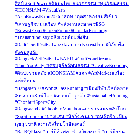
ศิลป์ #SoftPower #ศิลปะไทย #นวัตกรรม #ทุนวัฒนธรรม
#ICONSIAM #VisualArts
#AsiaEnwastExpo2026 #สอท #อุตสาหกรรมสีเขียว
#เศรษฐกิจหมุนเวียน #พลังงานสะอาด #ESG
#EnwastExpo #GreenFuture #CircularEconomy
#ThailandIndustry #สิ่งแวดล้อมยั่งยืน
#BaliChoralFestival #วงปล่อยแก่ประเทศไทย #วิจัยเพื่อ
สังคมสูงวัย
#BangkokArtFestival #BAF11 #CraftYourDreams
#PaintYourCity #เศรษฐกิจวัฒนธรรม #CreativeEconomy
#ศิลปะร่วมสมัย #ICONSIAM #สศร #ArtMarket #เมือง
แห่งศิลปะ
#Bangsaen10 #WorldClassRunning #เมืองกีฬาเวิลด์คลาส
#บางแสนรักษ์โลก #จากแก้วสู่กล้า #SustainableRunning
#ChonburiSportsCity
#Bangsaen42 #ChonburiMarathon #มาราธอนระดับโลก
#SportTourism #บางแสน #นักวิ่งเคนยา #อนุชิตจิว #ปิยะ
นุชสุขชาติ #งานวิ่งไทยโกอินเตอร์
#BarBQPlaza #บาร์บีคิวพลาซ่า #วิตอะเดย์ #บาร์บีกอน