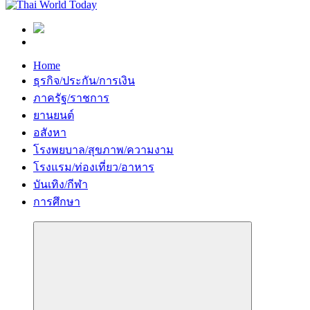
Home
ธุรกิจ/ประกัน/การเงิน
ภาครัฐ/ราชการ
ยานยนต์
อสังหา
โรงพยบาล/สุขภาพ/ความงาม
โรงแรม/ท่องเที่ยว/อาหาร
บันเทิง/กีฬา
การศึกษา