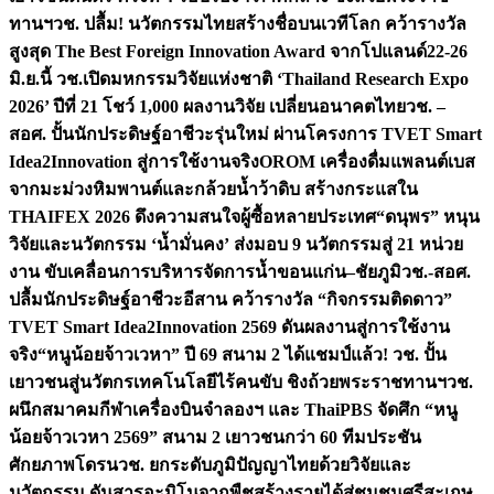
ทานฯ
วช. ปลื้ม! นวัตกรรมไทยสร้างชื่อบนเวทีโลก คว้ารางวัล
สูงสุด The Best Foreign Innovation Award จากโปแลนด์
22-26
มิ.ย.นี้ วช.เปิดมหกรรมวิจัยแห่งชาติ ‘Thailand Research Expo
2026’ ปีที่ 21 โชว์ 1,000 ผลงานวิจัย เปลี่ยนอนาคตไทย
วช. –
สอศ. ปั้นนักประดิษฐ์อาชีวะรุ่นใหม่ ผ่านโครงการ TVET Smart
Idea2Innovation สู่การใช้งานจริง
OROM เครื่องดื่มแพลนต์เบส
จากมะม่วงหิมพานต์และกล้วยน้ำว้าดิบ สร้างกระแสใน
THAIFEX 2026 ดึงความสนใจผู้ซื้อหลายประเทศ
“ดนุพร” หนุน
วิจัยและนวัตกรรม ‘น้ำมั่นคง’ ส่งมอบ 9 นวัตกรรมสู่ 21 หน่วย
งาน ขับเคลื่อนการบริหารจัดการน้ำขอนแก่น–ชัยภูมิ
วช.-สอศ.
ปลื้มนักประดิษฐ์อาชีวะอีสาน คว้ารางวัล “กิจกรรมติดดาว”
TVET Smart Idea2Innovation 2569 ดันผลงานสู่การใช้งาน
จริง
“หนูน้อยจ้าวเวหา” ปี 69 สนาม 2 ได้แชมป์แล้ว! วช. ปั้น
เยาวชนสู่นวัตกรเทคโนโลยีไร้คนขับ ชิงถ้วยพระราชทานฯ
วช.
ผนึกสมาคมกีฬาเครื่องบินจำลองฯ และ ThaiPBS จัดศึก “หนู
น้อยจ้าวเวหา 2569” สนาม 2 เยาวชนกว่า 60 ทีมประชัน
ศักยภาพโดรน
วช. ยกระดับภูมิปัญญาไทยด้วยวิจัยและ
นวัตกรรม ดันสารอะมิโนจากพืชสร้างรายได้สู่ชุมชนศรีสะเกษ