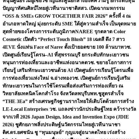
หนุนศูนย์รวมผู้เชี่ยวชาญและศูนย์กลางองค์ความรู้ ยกระดับทุน
ปัญญาทัศนศิลป์ไทยสู่เวทีนานาชาติ
สสว. เปิดฉากมหกรรม
“OSS & SMEs GROW TOGETHER FAIR 2026” ครั้งที่ 4 ณ
อำเภอหาดใหญ่ มุ่งยกระดับ SME ใต้สู่ความสำเร็จ เป็นจุดหมาย
สุดท้ายของโครงการระดับภูมิภาค
NAREE รุกตลาด Color
Cosmetic เปิดตัว “Perfect Touch Blush” 18 เฉดสี ดึง 7 สาว
4EVE นั่งแท่น Face of Naree ตั้งเป้ายอดขาย 100 ล้านบาท
วช.
เปิดศูนย์เรียนรู้โดรน–AI ที่สุพรรณบุรี ยกระดับทักษะเยาวชน
หนุนการท่องเที่ยวและอาชีพแห่งอนาคต
วช. ขยายโอกาสการ
เรียนรู้ เสริมทักษะเยาวชนด้วย AI เปิดศูนย์การเรียนรู้โดรนเพื่อ
การท่องเที่ยวแห่งใหม่ จ.อ่างทอง
วช. เปิดศูนย์การเรียนรู้เสริม
ทักษะเยาวชนในการใช้โดรนเพื่อส่งเสริมการท่องเที่ยว ณ
วิทยาลัยเทคนิคโคกสำโรง จังหวัดลพบุรี
บพท.ชูสูตรสำเร็จ
“THE 3Ea” สร้างเศรษฐกิจฐานรากไทยให้เติบโตด้วยการสร้าง
LE-Local Enterprises
วช. แถลงข่าวนักประดิษฐ์ไทย คว้ารางวัล
จากเวที 2026 Japan Design, Idea and Invention Expo (JDIE
2026) ชูศักยภาพสิ่งประดิษฐ์นวัตกรรมไทยสู่เวทีนานาชา
ติ
ศ.ดร.ยศชนัน ชู “ทุนมนุษย์” กุญแจสู่อนาคตไทย เร่งสร้าง