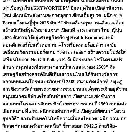
เล่า” มอบประกาศนียบัตร 60 มัคคุเทศก์น้อยแห่งสยาม ปั้นนัก
เล่าเรื่องรุ่นใหม่
SKYWORTH PV ปักหมุดไทย เปิดสำนักงาน
ใหม่ เดินหน้าพลังงานสะอาดลุยอาเซียนเต็มสูบ
วช. ผนึก STS
Forum ไทย–ญี่ปุ่น 2026 ดัน AI ขับเคลื่อนสุขภาพ–สิ่งแวดล้อม
สร้างนักวิทย์รุ่นใหม่
“อ.เชน” เปิดเวที STS Forum ไทย–ญี่ปุ่น
2026 ดันงานวิจัยสู่เศรษฐกิจจริง ชู Health Economy–เซมิ
คอนดักเตอร์เป็นหัวหอก
วช. –โรงเรียนนายร้อยตำรวจ ขับ
เคลื่อนนวัตกรรมบอร์ดเกม “Gift or Guilt” สร้างความโปร่งใส
เสริมนโยบาย No Gift Policy
วช. จับมือระนอง โชว์โดรนแปร
อักษร หนุนท่องเที่ยวงาน “อาบน้ำแร่แลระนอง 2569” ดัน
เศรษฐกิจสร้างสรรค์
ยินดี!ทีมเยาวชนไทย ได้รับรางวัลการ
ออกแบบแผนโดรนแปรอักษร ปี 2569 สนามคัดเลือกที่ 2 มุ่งสู่
การชิงรางวัลถ้วยพระราชทานพระบาทสมเด็จพระเจ้าอยู่หัว
วช.
หนุนสมาคมกีฬาเครื่องบินจำลองฯ เปิดสนามแข่งขันการ
ออกแบบโดรนแปรอักษร ชิงถ้วยพระราชทาน ปี 2569 สนามคัด
เลือกสนามที่ 2
วช. ผนึกกองทัพภาคที่ 2 เปิดศูนย์พัฒนา “โดรน
ยุทธวิธี” ยกระดับเทคโนโลยีความมั่นคงไทย
วช. ผนึก ววน. ถก
วิกฤต “หมอกควันภาคเหนือ” ชี้ทางออก PM2.5 ด้วยวิจัย–