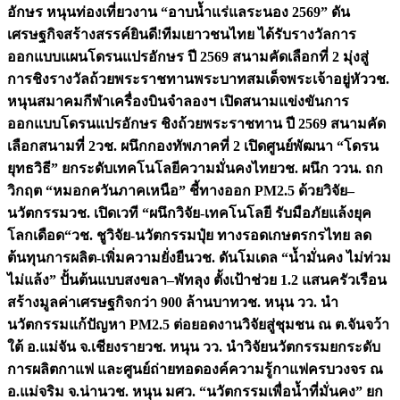
อักษร หนุนท่องเที่ยวงาน “อาบน้ำแร่แลระนอง 2569” ดัน
เศรษฐกิจสร้างสรรค์
ยินดี!ทีมเยาวชนไทย ได้รับรางวัลการ
ออกแบบแผนโดรนแปรอักษร ปี 2569 สนามคัดเลือกที่ 2 มุ่งสู่
การชิงรางวัลถ้วยพระราชทานพระบาทสมเด็จพระเจ้าอยู่หัว
วช.
หนุนสมาคมกีฬาเครื่องบินจำลองฯ เปิดสนามแข่งขันการ
ออกแบบโดรนแปรอักษร ชิงถ้วยพระราชทาน ปี 2569 สนามคัด
เลือกสนามที่ 2
วช. ผนึกกองทัพภาคที่ 2 เปิดศูนย์พัฒนา “โดรน
ยุทธวิธี” ยกระดับเทคโนโลยีความมั่นคงไทย
วช. ผนึก ววน. ถก
วิกฤต “หมอกควันภาคเหนือ” ชี้ทางออก PM2.5 ด้วยวิจัย–
นวัตกรรม
วช. เปิดเวที “ผนึกวิจัย-เทคโนโลยี รับมือภัยแล้งยุค
โลกเดือด“
วช. ชูวิจัย-นวัตกรรมปุ๋ย ทางรอดเกษตรกรไทย ลด
ต้นทุนการผลิต-เพิ่มความยั่งยืน
วช. ดันโมเดล “น้ำมั่นคง ไม่ท่วม
ไม่แล้ง” ปั้นต้นแบบสงขลา–พัทลุง ตั้งเป้าช่วย 1.2 แสนครัวเรือน
สร้างมูลค่าเศรษฐกิจกว่า 900 ล้านบาท
วช. หนุน วว. นำ
นวัตกรรมแก้ปัญหา PM2.5 ต่อยอดงานวิจัยสู่ชุมชน ณ ต.จันจว้า
ใต้ อ.แม่จัน จ.เชียงราย
วช. หนุน วว. นำวิจัยนวัตกรรมยกระดับ
การผลิตกาแฟ และศูนย์ถ่ายทอดองค์ความรู้กาแฟครบวงจร ณ
อ.แม่จริม จ.น่าน
วช. หนุน มศว. “นวัตกรรมเพื่อน้ำที่มั่นคง” ยก