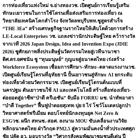
การท่องเที่ยวแห่งใหม่ จ.อ่างทอง
วช. เปิดศูนย์การเรียนรู้เสริม
ทักษะเยาวชนในการใช้โดรนเพื่อส่งเสริมการท่องเที่ยว ณ
วิทยาลัยเทคนิคโคกสำโรง จังหวัดลพบุรี
บพท.ชูสูตรสำเร็จ
“THE 3Ea” สร้างเศรษฐกิจฐานรากไทยให้เติบโตด้วยการสร้าง
LE-Local Enterprises
วช. แถลงข่าวนักประดิษฐ์ไทย คว้ารางวัล
จากเวที 2026 Japan Design, Idea and Invention Expo (JDIE
2026) ชูศักยภาพสิ่งประดิษฐ์นวัตกรรมไทยสู่เวทีนานาชา
ติ
ศ.ดร.ยศชนัน ชู “ทุนมนุษย์” กุญแจสู่อนาคตไทย เร่งสร้าง
Workforce Ecosystem เชื่อมการศึกษา–ทักษะ–ตลาดแรงงาน
วช.
เปิดศูนย์เรียนรู้โดรนที่อุทัยธานี ปั้นเยาวชนสู่ทักษะ AI ยกระดับ
ท่องเที่ยวด้วยนวัตกรรม
วช. เปิดศูนย์เรียนรู้โดรนต้นแบบที่
นครปฐม ดันเยาวชนใช้ AI และเทคโนโลยี สร้างสื่อท่องเที่ยว-
ต่อยอดสู่อาชีพ
“ป่าดี ครีเอชัน” จับมือ FORRU มช. นำทัพอาสา
“ป่าดี Together” ฟื้นฟูป่าดอยสุเทพ-ปุย 8 ไร่ โชว์โมเดลปลูกป่า
วิทยาศาสตร์พรีเมียม ตอบโจทย์นักลงทุนยุค Net Zero &
ESG
วช. ผนึก สทนช.-สอศ. ลงนาม MOU ขับเคลื่อนงานวิจัย
พลิกอนาคตไทย ฝ่าวิกฤต PM2.5 สู่ความมั่นคงน้ำทั่วประเทศ
ศุภ
ชัย ปลัด อว. มอบรางวัล “วิศวกรสังคมพัฒนาชุมชนดีเด่น ปี