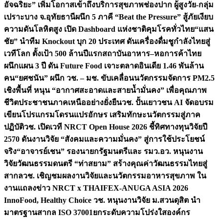
อัจฉริยะ” เพิ่มโอกาสเข้าถึงบริการสุขภาพช่องปาก ผู้สูงวัย-กลุ่ม
เปราะบาง จ.อุทัยธานี
ผนึก 5 ภาคี “Beat the Pressure” สู้ภัยเงียบ
ความดันโลหิตสูง เปิด Dashboard แห่งชาติคุมโรคทั่วไทย
“แสน
ชัย” นำทีม Knockout บุก 20 ประเทศ ดันเครื่องดื่มชูกำลังไทยสู่
เวทีโลก ตั้งเป้า 500 ล้านปีแรก
สถาบันอาหาร–หอการค้าไทย
ผนึกแผน 3 ปี ดัน Future Food เจาะตลาดอินเดีย 1.46 พันล้าน
คน
“ยศชนัน” ผนึก วช. – มช. ขับเคลื่อนนวัตกรรมจัดการ PM2.5
เชิงพื้นที่ หนุน “อากาศสะอาดและสายน้ำมั่นคง” เพื่อคุณภาพ
ชีวิตประชาชนภาคเหนืออย่างยั่งยืน
วช. ปั้นเยาวชน AI จัดอบรม
เขียนโปรแกรมโดรนแปรอักษร เสริมทักษะนวัตกรรมสู่ภาค
ปฏิบัติ
วช. เปิดเวที NRCT Open House 2026 ชี้ทิศทางทุนวิจัยปี
2570 ดันงานวิจัย “สังคมและความมั่นคง” สู่การใช้ประโยชน์
จริง
“อาจารย์เชน” รองนายกรัฐมนตรีและ รมว.อว. หนุนงาน
วิจัยวัฒนธรรมดนตรี “ท่าสยาม” สร้างคุณค่าวัฒนธรรมไทยสู่
สากล
วช. เชิญชมผลงานวิจัยและนวัตกรรมอาหารสุขภาพ ใน
งานแถลงข่าว NRCT x THAIFEX-ANUGA ASIA 2026
InnoFood, Healthy Choice
วช. หนุนงานวิจัย ม.สวนดุสิต นำ
มาตรฐานสากล ISO 37001ยกระดับความโปร่งใสองค์กร