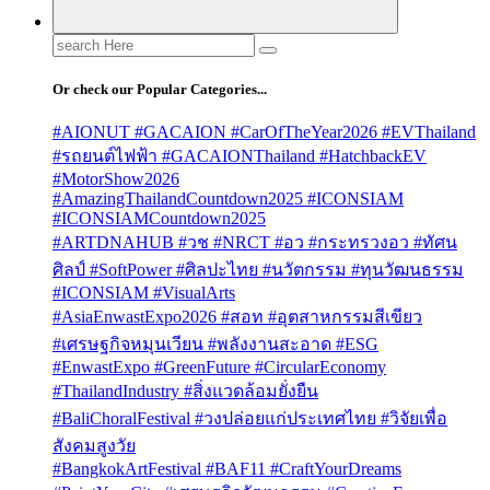
Search
for:
Or check our Popular Categories...
#AIONUT #GACAION #CarOfTheYear2026 #EVThailand
#รถยนต์ไฟฟ้า #GACAIONThailand #HatchbackEV
#MotorShow2026
#AmazingThailandCountdown2025 #ICONSIAM
#ICONSIAMCountdown2025
#ARTDNAHUB #วช #NRCT #อว #กระทรวงอว #ทัศน
ศิลป์ #SoftPower #ศิลปะไทย #นวัตกรรม #ทุนวัฒนธรรม
#ICONSIAM #VisualArts
#AsiaEnwastExpo2026 #สอท #อุตสาหกรรมสีเขียว
#เศรษฐกิจหมุนเวียน #พลังงานสะอาด #ESG
#EnwastExpo #GreenFuture #CircularEconomy
#ThailandIndustry #สิ่งแวดล้อมยั่งยืน
#BaliChoralFestival #วงปล่อยแก่ประเทศไทย #วิจัยเพื่อ
สังคมสูงวัย
#BangkokArtFestival #BAF11 #CraftYourDreams