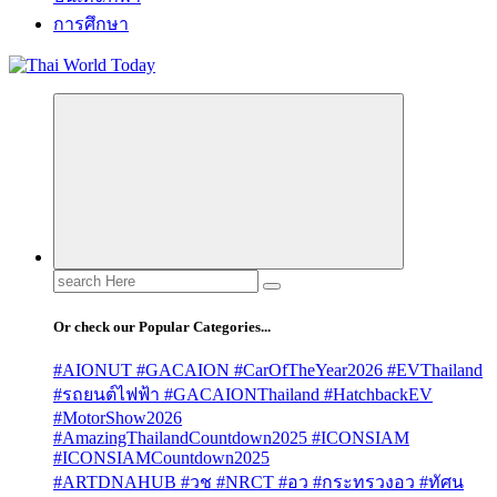
การศึกษา
Search
for:
Or check our Popular Categories...
#AIONUT #GACAION #CarOfTheYear2026 #EVThailand
#รถยนต์ไฟฟ้า #GACAIONThailand #HatchbackEV
#MotorShow2026
#AmazingThailandCountdown2025 #ICONSIAM
#ICONSIAMCountdown2025
#ARTDNAHUB #วช #NRCT #อว #กระทรวงอว #ทัศน