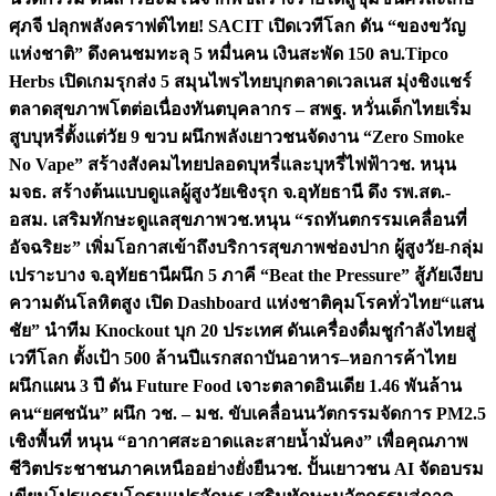
ศุภจี ปลุกพลังคราฟต์ไทย! SACIT เปิดเวทีโลก ดัน “ของขวัญ
แห่งชาติ” ดึงคนชมทะลุ 5 หมื่นคน เงินสะพัด 150 ลบ.
Tipco
Herbs เปิดเกมรุกส่ง 5 สมุนไพรไทยบุกตลาดเวลเนส มุ่งชิงแชร์
ตลาดสุขภาพโตต่อเนื่อง
ทันตบุคลากร – สพฐ. หวั่นเด็กไทยเริ่ม
สูบบุหรี่ตั้งแต่วัย 9 ขวบ ผนึกพลังเยาวชนจัดงาน “Zero Smoke
No Vape” สร้างสังคมไทยปลอดบุหรี่และบุหรี่ไฟฟ้า
วช. หนุน
มจธ. สร้างต้นแบบดูแลผู้สูงวัยเชิงรุก จ.อุทัยธานี ดึง รพ.สต.-
อสม. เสริมทักษะดูแลสุขภาพ
วช.หนุน “รถทันตกรรมเคลื่อนที่
อัจฉริยะ” เพิ่มโอกาสเข้าถึงบริการสุขภาพช่องปาก ผู้สูงวัย-กลุ่ม
เปราะบาง จ.อุทัยธานี
ผนึก 5 ภาคี “Beat the Pressure” สู้ภัยเงียบ
ความดันโลหิตสูง เปิด Dashboard แห่งชาติคุมโรคทั่วไทย
“แสน
ชัย” นำทีม Knockout บุก 20 ประเทศ ดันเครื่องดื่มชูกำลังไทยสู่
เวทีโลก ตั้งเป้า 500 ล้านปีแรก
สถาบันอาหาร–หอการค้าไทย
ผนึกแผน 3 ปี ดัน Future Food เจาะตลาดอินเดีย 1.46 พันล้าน
คน
“ยศชนัน” ผนึก วช. – มช. ขับเคลื่อนนวัตกรรมจัดการ PM2.5
เชิงพื้นที่ หนุน “อากาศสะอาดและสายน้ำมั่นคง” เพื่อคุณภาพ
ชีวิตประชาชนภาคเหนืออย่างยั่งยืน
วช. ปั้นเยาวชน AI จัดอบรม