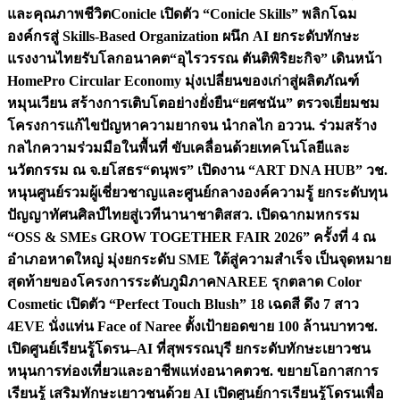
และคุณภาพชีวิต
Conicle เปิดตัว “Conicle Skills” พลิกโฉม
องค์กรสู่ Skills-Based Organization ผนึก AI ยกระดับทักษะ
แรงงานไทยรับโลกอนาคต
“อุไรวรรณ ตันติพิริยะกิจ” เดินหน้า
HomePro Circular Economy มุ่งเปลี่ยนของเก่าสู่ผลิตภัณฑ์
หมุนเวียน สร้างการเติบโตอย่างยั่งยืน
“ยศชนัน” ตรวจเยี่ยมชม
โครงการแก้ไขปัญหาความยากจน นำกลไก อววน. ร่วมสร้าง
กลไกความร่วมมือในพื้นที่ ขับเคลื่อนด้วยเทคโนโลยีและ
นวัตกรรม ณ จ.ยโสธร
“ดนุพร” เปิดงาน “ART DNA HUB” วช.
หนุนศูนย์รวมผู้เชี่ยวชาญและศูนย์กลางองค์ความรู้ ยกระดับทุน
ปัญญาทัศนศิลป์ไทยสู่เวทีนานาชาติ
สสว. เปิดฉากมหกรรม
“OSS & SMEs GROW TOGETHER FAIR 2026” ครั้งที่ 4 ณ
อำเภอหาดใหญ่ มุ่งยกระดับ SME ใต้สู่ความสำเร็จ เป็นจุดหมาย
สุดท้ายของโครงการระดับภูมิภาค
NAREE รุกตลาด Color
Cosmetic เปิดตัว “Perfect Touch Blush” 18 เฉดสี ดึง 7 สาว
4EVE นั่งแท่น Face of Naree ตั้งเป้ายอดขาย 100 ล้านบาท
วช.
เปิดศูนย์เรียนรู้โดรน–AI ที่สุพรรณบุรี ยกระดับทักษะเยาวชน
หนุนการท่องเที่ยวและอาชีพแห่งอนาคต
วช. ขยายโอกาสการ
เรียนรู้ เสริมทักษะเยาวชนด้วย AI เปิดศูนย์การเรียนรู้โดรนเพื่อ