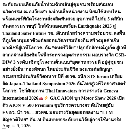
ระดับระบบเตือนภัยน้ำท่วมฉับพลันสู่ชุมชน พร้อมส่งมอบ
นวัตกรรม ณ อ.เวียงสา จ.น่าน
เสื้อหน่วยงาน นิยมใช้แบบไหน
พร้อมแชร์พิกัดโรงงานสั่งผลิต
ฟันสวย สุขภาพดี ไปกับ 5 คลินิก
ทันตกรรมราชบุรี ใกล้ฉัน
ถอดบทเรียน Earthquake 2025 สู่
Thailand Safer Future วช. เดินหน้าสร้างความพร้อม
วช. ลงพื้น
ที่ภูเก็ต หนุนอาชีวะต่อยอดนวัตกรรมท้องถิ่น สร้างมูลค่าเชิง
พาณิชย์สู่เวทีโลก
วช. ดัน “ดนตรีวิจัย” ปลุกอัตลักษณ์ภูเก็ต สู่เวที
สากลผ่านเสียงซิมโฟนี
กระทรวงอุตสาหกรรม มอบรางวัล CSR-
DIW 3 ระดับ เชิดชูโรงงานต้นแบบ“อุตสาหกรรมดี อยู่คู่ชุมชน
อย่างยั่งยืน”
กองทัพบก-ไทยประกันชีวิต ลงนามต่อสัญญา
กรมธรรม์ประกันชีวิตทหาร ปีที่ 40
วช. ผนึก STS forum เตรียม
จัด Japan–Thailand Symposium 2026 ดันไทยสู่เวทีวิทยาศาสตร์
โลก
วช. โชว์ศักยภาพ Thai Innovators กวาดรางวัล Geneva
International 2026
GAC AION บุก Motor Show 2026 เปิด
ตัว AION V 500 Premium ชูบริการครบวงจร ดันไทยสู่ฮับ
EV
อว. นำ วช. – สวทช. มอบรางวัลสุดยอดผลงาน “LLM
สัญชาติไทย” ดัน 24 ต้นแบบยกระดับงานวิจัยสู่การใช้งานจริง
August 9, 2026