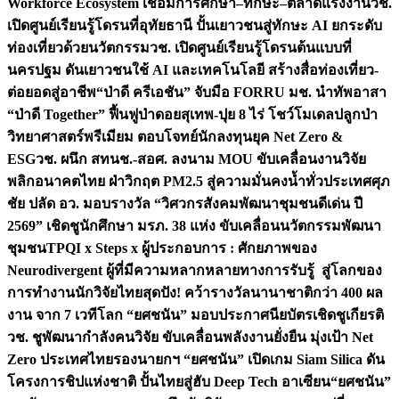
Workforce Ecosystem เชื่อมการศึกษา–ทักษะ–ตลาดแรงงาน
วช.
เปิดศูนย์เรียนรู้โดรนที่อุทัยธานี ปั้นเยาวชนสู่ทักษะ AI ยกระดับ
ท่องเที่ยวด้วยนวัตกรรม
วช. เปิดศูนย์เรียนรู้โดรนต้นแบบที่
นครปฐม ดันเยาวชนใช้ AI และเทคโนโลยี สร้างสื่อท่องเที่ยว-
ต่อยอดสู่อาชีพ
“ป่าดี ครีเอชัน” จับมือ FORRU มช. นำทัพอาสา
“ป่าดี Together” ฟื้นฟูป่าดอยสุเทพ-ปุย 8 ไร่ โชว์โมเดลปลูกป่า
วิทยาศาสตร์พรีเมียม ตอบโจทย์นักลงทุนยุค Net Zero &
ESG
วช. ผนึก สทนช.-สอศ. ลงนาม MOU ขับเคลื่อนงานวิจัย
พลิกอนาคตไทย ฝ่าวิกฤต PM2.5 สู่ความมั่นคงน้ำทั่วประเทศ
ศุภ
ชัย ปลัด อว. มอบรางวัล “วิศวกรสังคมพัฒนาชุมชนดีเด่น ปี
2569” เชิดชูนักศึกษา มรภ. 38 แห่ง ขับเคลื่อนนวัตกรรมพัฒนา
ชุมชน
TPQI x Steps x ผู้ประกอบการ : ศักยภาพของ
Neurodivergent ผู้ที่มีความหลากหลายทางการรับรู้ สู่โลกของ
การทำงาน
นักวิจัยไทยสุดปัง! คว้ารางวัลนานาชาติกว่า 400 ผล
งาน จาก 7 เวทีโลก “ยศชนัน” มอบประกาศนียบัตรเชิดชูเกียรติ
วช. ชูพัฒนากำลังคนวิจัย ขับเคลื่อนพลังงานยั่งยืน มุ่งเป้า Net
Zero ประเทศไทย
รองนายกฯ “ยศชนัน” เปิดเกม Siam Silica ดัน
โครงการชิปแห่งชาติ ปั้นไทยสู่ฮับ Deep Tech อาเซียน
“ยศชนัน”