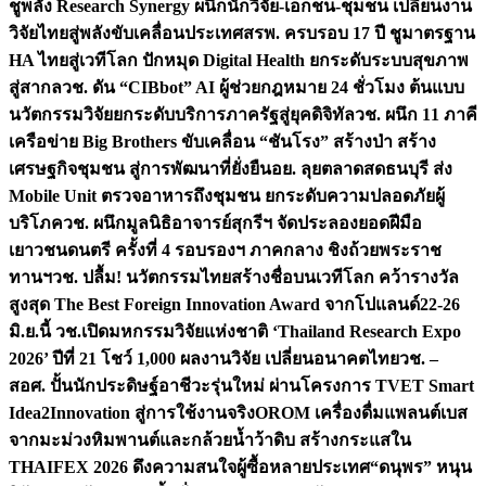
ชูพลัง Research Synergy ผนึกนักวิจัย-เอกชน-ชุมชน เปลี่ยนงาน
วิจัยไทยสู่พลังขับเคลื่อนประเทศ
สรพ. ครบรอบ 17 ปี ชูมาตรฐาน
HA ไทยสู่เวทีโลก ปักหมุด Digital Health ยกระดับระบบสุขภาพ
สู่สากล
วช. ดัน “CIBbot” AI ผู้ช่วยกฎหมาย 24 ชั่วโมง ต้นแบบ
นวัตกรรมวิจัยยกระดับบริการภาครัฐสู่ยุคดิจิทัล
วช. ผนึก 11 ภาคี
เครือข่าย Big Brothers ขับเคลื่อน “ชันโรง” สร้างป่า สร้าง
เศรษฐกิจชุมชน สู่การพัฒนาที่ยั่งยืน
อย. ลุยตลาดสดธนบุรี ส่ง
Mobile Unit ตรวจอาหารถึงชุมชน ยกระดับความปลอดภัยผู้
บริโภค
วช. ผนึกมูลนิธิอาจารย์สุกรีฯ จัดประลองยอดฝีมือ
เยาวชนดนตรี ครั้งที่ 4 รอบรองฯ ภาคกลาง ชิงถ้วยพระราช
ทานฯ
วช. ปลื้ม! นวัตกรรมไทยสร้างชื่อบนเวทีโลก คว้ารางวัล
สูงสุด The Best Foreign Innovation Award จากโปแลนด์
22-26
มิ.ย.นี้ วช.เปิดมหกรรมวิจัยแห่งชาติ ‘Thailand Research Expo
2026’ ปีที่ 21 โชว์ 1,000 ผลงานวิจัย เปลี่ยนอนาคตไทย
วช. –
สอศ. ปั้นนักประดิษฐ์อาชีวะรุ่นใหม่ ผ่านโครงการ TVET Smart
Idea2Innovation สู่การใช้งานจริง
OROM เครื่องดื่มแพลนต์เบส
จากมะม่วงหิมพานต์และกล้วยน้ำว้าดิบ สร้างกระแสใน
THAIFEX 2026 ดึงความสนใจผู้ซื้อหลายประเทศ
“ดนุพร” หนุน