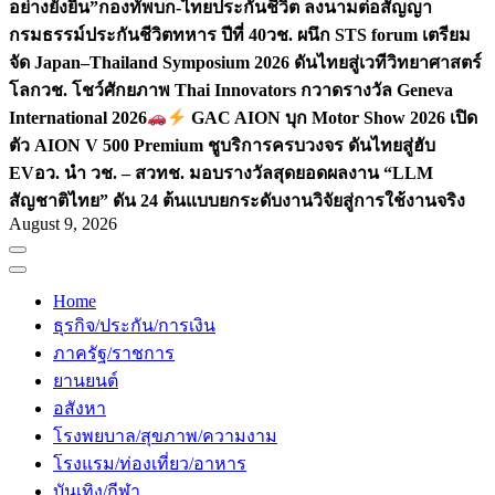
อย่างยั่งยืน”
กองทัพบก-ไทยประกันชีวิต ลงนามต่อสัญญา
กรมธรรม์ประกันชีวิตทหาร ปีที่ 40
วช. ผนึก STS forum เตรียม
จัด Japan–Thailand Symposium 2026 ดันไทยสู่เวทีวิทยาศาสตร์
โลก
วช. โชว์ศักยภาพ Thai Innovators กวาดรางวัล Geneva
International 2026
GAC AION บุก Motor Show 2026 เปิด
ตัว AION V 500 Premium ชูบริการครบวงจร ดันไทยสู่ฮับ
EV
อว. นำ วช. – สวทช. มอบรางวัลสุดยอดผลงาน “LLM
สัญชาติไทย” ดัน 24 ต้นแบบยกระดับงานวิจัยสู่การใช้งานจริง
August 9, 2026
Home
ธุรกิจ/ประกัน/การเงิน
ภาครัฐ/ราชการ
ยานยนต์
อสังหา
โรงพยบาล/สุขภาพ/ความงาม
โรงแรม/ท่องเที่ยว/อาหาร
บันเทิง/กีฬา