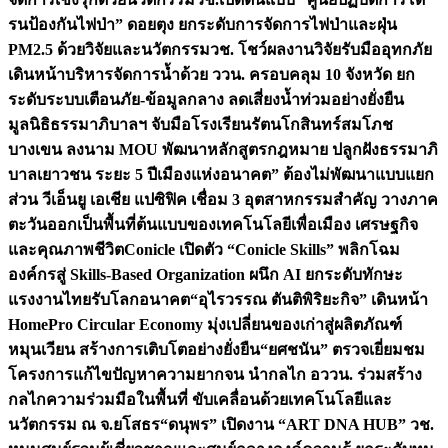
รนป้องกันไฟป่า” ดอยตุง ยกระดับการจัดการไฟป่าและฝุ่น
PM2.5 ด้วยวิจัยและนวัตกรรม
วช. โชว์ผลงานวิจัยรับมืออุทกภัย
เดินหน้าบริหารจัดการน้ำด้วย ววน. ครอบคลุม 10 จังหวัด ยก
ระดับระบบเตือนภัย-ข้อมูลกลาง ลดเสี่ยงน้ำท่วมอย่างยั่งยืน
มูลนิธิธรรมาภิบาลฯ จับมือโรงเรียนรัตนโกสินทร์สมโภช
บางเขน ลงนาม MOU พัฒนาหลักสูตรกฎหมาย ปลูกฝังธรรมาภิ
บาลเยาวชน ระยะ 5 ปี
เมืองแห่งอนาคต” ต้องไม่พัฒนาแบบแยก
ส่วน วีเอ็นยู เอเชีย แปซิฟิค เชื่อม 3 อุตสาหกรรมสำคัญ วางภาค
ตะวันออกเป็นพื้นที่ต้นแบบของเทคโนโลยีเพื่อเมือง เศรษฐกิจ
และคุณภาพชีวิต
Conicle เปิดตัว “Conicle Skills” พลิกโฉม
องค์กรสู่ Skills-Based Organization ผนึก AI ยกระดับทักษะ
แรงงานไทยรับโลกอนาคต
“อุไรวรรณ ตันติพิริยะกิจ” เดินหน้า
HomePro Circular Economy มุ่งเปลี่ยนของเก่าสู่ผลิตภัณฑ์
หมุนเวียน สร้างการเติบโตอย่างยั่งยืน
“ยศชนัน” ตรวจเยี่ยมชม
โครงการแก้ไขปัญหาความยากจน นำกลไก อววน. ร่วมสร้าง
กลไกความร่วมมือในพื้นที่ ขับเคลื่อนด้วยเทคโนโลยีและ
นวัตกรรม ณ จ.ยโสธร
“ดนุพร” เปิดงาน “ART DNA HUB” วช.