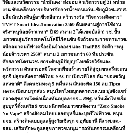
วิจัยและนวัตกรรม ‘น้ำมั่นคง’ ส่งมอบ 9 นวัตกรรมสู่ 21 หน่วย
งาน ขับเคลื่อนการบริหารจัดการน้ำขอนแก่น–ชัยภูมิ
วช.-สอศ.
ปลื้มนักประดิษฐ์อาชีวะอีสาน คว้ารางวัล “กิจกรรมติดดาว”
TVET Smart Idea2Innovation 2569 ดันผลงานสู่การใช้งาน
จริง
“หนูน้อยจ้าวเวหา” ปี 69 สนาม 2 ได้แชมป์แล้ว! วช. ปั้น
เยาวชนสู่นวัตกรเทคโนโลยีไร้คนขับ ชิงถ้วยพระราชทานฯ
วช.
ผนึกสมาคมกีฬาเครื่องบินจำลองฯ และ ThaiPBS จัดศึก “หนู
น้อยจ้าวเวหา 2569” สนาม 2 เยาวชนกว่า 60 ทีมประชัน
ศักยภาพโดรน
วช. ยกระดับภูมิปัญญาไทยด้วยวิจัยและ
นวัตกรรม ดันสารอะมิโนจากพืชสร้างรายได้สู่ชุมชนศรีสะเกษ
ศุภจี ปลุกพลังคราฟต์ไทย! SACIT เปิดเวทีโลก ดัน “ของขวัญ
แห่งชาติ” ดึงคนชมทะลุ 5 หมื่นคน เงินสะพัด 150 ลบ.
Tipco
Herbs เปิดเกมรุกส่ง 5 สมุนไพรไทยบุกตลาดเวลเนส มุ่งชิงแชร์
ตลาดสุขภาพโตต่อเนื่อง
ทันตบุคลากร – สพฐ. หวั่นเด็กไทยเริ่ม
สูบบุหรี่ตั้งแต่วัย 9 ขวบ ผนึกพลังเยาวชนจัดงาน “Zero Smoke
No Vape” สร้างสังคมไทยปลอดบุหรี่และบุหรี่ไฟฟ้า
วช. หนุน
มจธ. สร้างต้นแบบดูแลผู้สูงวัยเชิงรุก จ.อุทัยธานี ดึง รพ.สต.-
อสม. เสริมทักษะดูแลสุขภาพ
วช.หนุน “รถทันตกรรมเคลื่อนที่