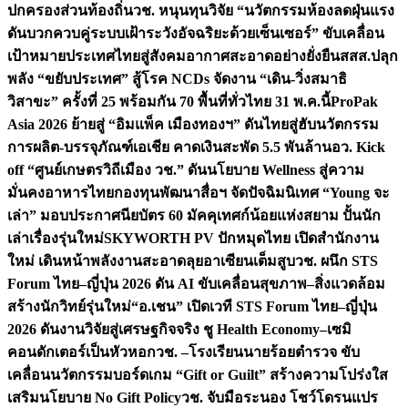
ปกครองส่วนท้องถิ่น
วช. หนุนทุนวิจัย “นวัตกรรมห้องลดฝุ่นแรง
ดันบวกควบคู่ระบบเฝ้าระวังอัจฉริยะด้วยเซ็นเซอร์” ขับเคลื่อน
เป้าหมายประเทศไทยสู่สังคมอากาศสะอาดอย่างยั่งยืน
สสส.ปลุก
พลัง “ขยับประเทศ” สู้โรค NCDs จัดงาน “เดิน-วิ่งสมาธิ
วิสาขะ” ครั้งที่ 25 พร้อมกัน 70 พื้นที่ทั่วไทย 31 พ.ค.นี้
ProPak
Asia 2026 ย้ายสู่ “อิมแพ็ค เมืองทองฯ” ดันไทยสู่ฮับนวัตกรรม
การผลิต-บรรจุภัณฑ์เอเชีย คาดเงินสะพัด 5.5 พันล้าน
อว. Kick
off “ศูนย์เกษตรวิถีเมือง วช.” ดันนโยบาย Wellness สู่ความ
มั่นคงอาหารไทย
กองทุนพัฒนาสื่อฯ จัดปัจฉิมนิเทศ “Young จะ
เล่า” มอบประกาศนียบัตร 60 มัคคุเทศก์น้อยแห่งสยาม ปั้นนัก
เล่าเรื่องรุ่นใหม่
SKYWORTH PV ปักหมุดไทย เปิดสำนักงาน
ใหม่ เดินหน้าพลังงานสะอาดลุยอาเซียนเต็มสูบ
วช. ผนึก STS
Forum ไทย–ญี่ปุ่น 2026 ดัน AI ขับเคลื่อนสุขภาพ–สิ่งแวดล้อม
สร้างนักวิทย์รุ่นใหม่
“อ.เชน” เปิดเวที STS Forum ไทย–ญี่ปุ่น
2026 ดันงานวิจัยสู่เศรษฐกิจจริง ชู Health Economy–เซมิ
คอนดักเตอร์เป็นหัวหอก
วช. –โรงเรียนนายร้อยตำรวจ ขับ
เคลื่อนนวัตกรรมบอร์ดเกม “Gift or Guilt” สร้างความโปร่งใส
เสริมนโยบาย No Gift Policy
วช. จับมือระนอง โชว์โดรนแปร