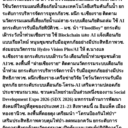
ใช้นวัตกรรมแผนที่เสี่ยงภัยน้ำและเทคโนโลยีเสริมคันกั้นน้ำ ยก
ระดับการบริหารจัดการอุทกภัย
วช. ผนึก จ.เชียงราย ติดตาม
นวัตกรรมแผนที่เสี่ยงภัยน้ำแม่สาย-ระบบเตือนภัยดินถล่ม ใช้ AI
ยกระดับการรับมือภัยพิบัติ
วช. – มช. นำ “FloodBoy” ยกระดับ
เฝ้าระวังน้ำท่วมเชียงราย ใช้ Blockchain และ AI แจ้งเตือนภัย
แบบเรียลไทม์ หนุนชุมชนรับมืออุทกภัยอย่างมีประสิทธิภาพ
วช.
ส่งมอบนวัตกรรม Hydro Vision Plus/AI ให้ ต.นางแล
จ.เชียงราย ยกระดับระบบเฝ้าระวัง-เตือนภัยน้ำท่วมชุมชนด้วย
AI
วช. ลงพื้นที่ “ฝายเชียงราย” ติดตามนวัตกรรมระบบเตือนภัย
น้ำท่วม ยกระดับการบริหารจัดการน้ำ รับมืออุทกภัยอย่างมีประ
สิทธิภาพ
วช. ผนึกเชียงราย-เครือข่ายวิจัย โชว์นวัตกรรมรับมือ
อุทกภัย ยกระดับระบบเตือนภัย-โดรน-AI เสริมความปลอดภัย
ประชาชน
รมว.พม. ชวนคนไทยร่วมเป็นส่วนหนึ่งของงาน Social
Development Expo 2026 (SDX 2026) มหกรรมด้านการพัฒนา
สังคมที่ใหญ่ที่สุดของประเทศ 21–23 สิงหาคมนี้ ณ อิมแพ็ค เมือง
ทองธานี
วช. ลงพื้นที่ดอยตุง เตรียมนำ “โดรนป้องกันไฟป่า”
เสริมประสิทธิภาพควบคุมไฟป่า-ลดหมอกควัน ยกระดับการ
จัดการเชิงรุกด้วยนวัตกรรม
วช.เปิดต้นแบบ “ศูนย์ปฏิบัติการโด