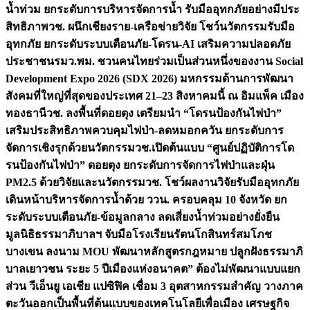
น้ำท่วม ยกระดับการบริหารจัดการน้ำ รับมืออุทกภัยอย่างมีประ
สิทธิภาพ
วช. ผนึกเชียงราย-เครือข่ายวิจัย โชว์นวัตกรรมรับมือ
อุทกภัย ยกระดับระบบเตือนภัย-โดรน-AI เสริมความปลอดภัย
ประชาชน
รมว.พม. ชวนคนไทยร่วมเป็นส่วนหนึ่งของงาน Social
Development Expo 2026 (SDX 2026) มหกรรมด้านการพัฒนา
สังคมที่ใหญ่ที่สุดของประเทศ 21–23 สิงหาคมนี้ ณ อิมแพ็ค เมือง
ทองธานี
วช. ลงพื้นที่ดอยตุง เตรียมนำ “โดรนป้องกันไฟป่า”
เสริมประสิทธิภาพควบคุมไฟป่า-ลดหมอกควัน ยกระดับการ
จัดการเชิงรุกด้วยนวัตกรรม
วช.เปิดต้นแบบ “ศูนย์ปฏิบัติการโด
รนป้องกันไฟป่า” ดอยตุง ยกระดับการจัดการไฟป่าและฝุ่น
PM2.5 ด้วยวิจัยและนวัตกรรม
วช. โชว์ผลงานวิจัยรับมืออุทกภัย
เดินหน้าบริหารจัดการน้ำด้วย ววน. ครอบคลุม 10 จังหวัด ยก
ระดับระบบเตือนภัย-ข้อมูลกลาง ลดเสี่ยงน้ำท่วมอย่างยั่งยืน
มูลนิธิธรรมาภิบาลฯ จับมือโรงเรียนรัตนโกสินทร์สมโภช
บางเขน ลงนาม MOU พัฒนาหลักสูตรกฎหมาย ปลูกฝังธรรมาภิ
บาลเยาวชน ระยะ 5 ปี
เมืองแห่งอนาคต” ต้องไม่พัฒนาแบบแยก
ส่วน วีเอ็นยู เอเชีย แปซิฟิค เชื่อม 3 อุตสาหกรรมสำคัญ วางภาค
ตะวันออกเป็นพื้นที่ต้นแบบของเทคโนโลยีเพื่อเมือง เศรษฐกิจ