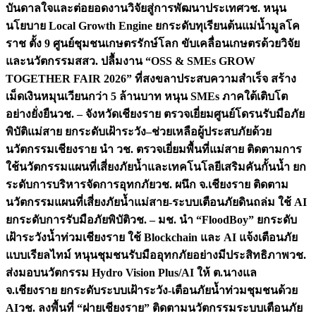
บันดาลใจและต่อยอดงานวิจัยสู่การพัฒนาประเทศ
วช. หนุน
นโยบาย Local Growth Engine ยกระดับทุเรียนต้นแม่น้ำมูลโค
ราช ตั้ง 9 ศูนย์ชุมชนเกษตรรักษ์โลก ขับเคลื่อนเกษตรด้วยวิจัย
และนวัตกรรม
สสว. ปลื้มงาน “OSS & SMEs GROW
TOGETHER FAIR 2026” ที่สงขลาประสบความสำเร็จ สร้าง
เม็ดเงินหมุนเวียนกว่า 5 ล้านบาท หนุน SMEs ภาคใต้เติบโต
อย่างยั่งยืน
วช. – จังหวัดเชียงราย ตรวจเยี่ยมศูนย์โดรนรับมือภัย
พิบัติแม่สาย ยกระดับเฝ้าระวัง–ช่วยเหลือผู้ประสบภัยด้วย
นวัตกรรม
เชียงราย นำ วช. ตรวจเยี่ยมพื้นที่แม่สาย ติดตามการ
ใช้นวัตกรรมแผนที่เสี่ยงภัยน้ำและเทคโนโลยีเสริมคันกั้นน้ำ ยก
ระดับการบริหารจัดการอุทกภัย
วช. ผนึก จ.เชียงราย ติดตาม
นวัตกรรมแผนที่เสี่ยงภัยน้ำแม่สาย-ระบบเตือนภัยดินถล่ม ใช้ AI
ยกระดับการรับมือภัยพิบัติ
วช. – มช. นำ “FloodBoy” ยกระดับ
เฝ้าระวังน้ำท่วมเชียงราย ใช้ Blockchain และ AI แจ้งเตือนภัย
แบบเรียลไทม์ หนุนชุมชนรับมืออุทกภัยอย่างมีประสิทธิภาพ
วช.
ส่งมอบนวัตกรรม Hydro Vision Plus/AI ให้ ต.นางแล
จ.เชียงราย ยกระดับระบบเฝ้าระวัง-เตือนภัยน้ำท่วมชุมชนด้วย
AI
วช. ลงพื้นที่ “ฝายเชียงราย” ติดตามนวัตกรรมระบบเตือนภัย