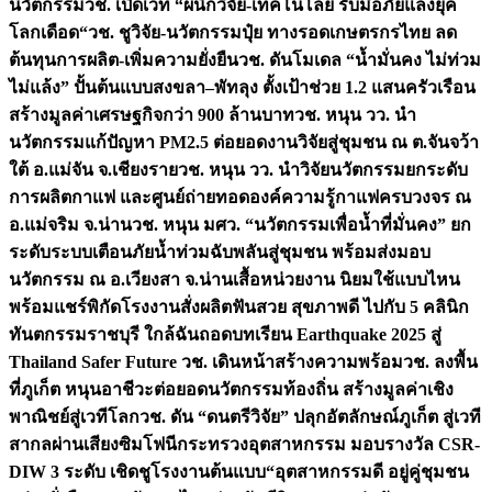
นวัตกรรม
วช. เปิดเวที “ผนึกวิจัย-เทคโนโลยี รับมือภัยแล้งยุค
โลกเดือด“
วช. ชูวิจัย-นวัตกรรมปุ๋ย ทางรอดเกษตรกรไทย ลด
ต้นทุนการผลิต-เพิ่มความยั่งยืน
วช. ดันโมเดล “น้ำมั่นคง ไม่ท่วม
ไม่แล้ง” ปั้นต้นแบบสงขลา–พัทลุง ตั้งเป้าช่วย 1.2 แสนครัวเรือน
สร้างมูลค่าเศรษฐกิจกว่า 900 ล้านบาท
วช. หนุน วว. นำ
นวัตกรรมแก้ปัญหา PM2.5 ต่อยอดงานวิจัยสู่ชุมชน ณ ต.จันจว้า
ใต้ อ.แม่จัน จ.เชียงราย
วช. หนุน วว. นำวิจัยนวัตกรรมยกระดับ
การผลิตกาแฟ และศูนย์ถ่ายทอดองค์ความรู้กาแฟครบวงจร ณ
อ.แม่จริม จ.น่าน
วช. หนุน มศว. “นวัตกรรมเพื่อน้ำที่มั่นคง” ยก
ระดับระบบเตือนภัยน้ำท่วมฉับพลันสู่ชุมชน พร้อมส่งมอบ
นวัตกรรม ณ อ.เวียงสา จ.น่าน
เสื้อหน่วยงาน นิยมใช้แบบไหน
พร้อมแชร์พิกัดโรงงานสั่งผลิต
ฟันสวย สุขภาพดี ไปกับ 5 คลินิก
ทันตกรรมราชบุรี ใกล้ฉัน
ถอดบทเรียน Earthquake 2025 สู่
Thailand Safer Future วช. เดินหน้าสร้างความพร้อม
วช. ลงพื้น
ที่ภูเก็ต หนุนอาชีวะต่อยอดนวัตกรรมท้องถิ่น สร้างมูลค่าเชิง
พาณิชย์สู่เวทีโลก
วช. ดัน “ดนตรีวิจัย” ปลุกอัตลักษณ์ภูเก็ต สู่เวที
สากลผ่านเสียงซิมโฟนี
กระทรวงอุตสาหกรรม มอบรางวัล CSR-
DIW 3 ระดับ เชิดชูโรงงานต้นแบบ“อุตสาหกรรมดี อยู่คู่ชุมชน