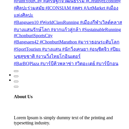
#PaintYourCity #เศรษฐกิจวัฒนธรรม #CreativeEconomy
#ศิลปะร่วมสมัย #ICONSIAM #สศร #ArtMarket #เมือง
แห่งศิลปะ
#Bangsaen10 #WorldClassRunning #เมืองกีฬาเวิลด์คลาส
#บางแสนรักษ์โลก #จากแก้วสู่กล้า #SustainableRunning
#ChonburiSportsCity
#Bangsaen42 #ChonburiMarathon #มาราธอนระดับโลก
#SportTourism #บางแสน #นักวิ่งเคนยา #อนุชิตจิว #ปิยะ
นุชสุขชาติ #งานวิ่งไทยโกอินเตอร์
#BarBQPlaza #บาร์บีคิวพลาซ่า #วิตอะเดย์ #บาร์บีกอน
About Us
Lorem Ipsum is simply dummy text of the printing and
typesetting industry.