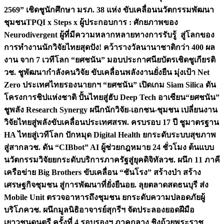
2569” เชิดชูนักศึกษา มรภ. 38 แห่ง ขับเคลื่อนนวัตกรรมพัฒนา
ชุมชน
TPQI x Steps x ผู้ประกอบการ : ศักยภาพของ
Neurodivergent ผู้ที่มีความหลากหลายทางการรับรู้ สู่โลกของ
การทำงาน
นักวิจัยไทยสุดปัง! คว้ารางวัลนานาชาติกว่า 400 ผล
งาน จาก 7 เวทีโลก “ยศชนัน” มอบประกาศนียบัตรเชิดชูเกียรติ
วช. ชูพัฒนากำลังคนวิจัย ขับเคลื่อนพลังงานยั่งยืน มุ่งเป้า Net
Zero ประเทศไทย
รองนายกฯ “ยศชนัน” เปิดเกม Siam Silica ดัน
โครงการชิปแห่งชาติ ปั้นไทยสู่ฮับ Deep Tech อาเซียน
“ยศชนัน”
ชูพลัง Research Synergy ผนึกนักวิจัย-เอกชน-ชุมชน เปลี่ยนงาน
วิจัยไทยสู่พลังขับเคลื่อนประเทศ
สรพ. ครบรอบ 17 ปี ชูมาตรฐาน
HA ไทยสู่เวทีโลก ปักหมุด Digital Health ยกระดับระบบสุขภาพ
สู่สากล
วช. ดัน “CIBbot” AI ผู้ช่วยกฎหมาย 24 ชั่วโมง ต้นแบบ
นวัตกรรมวิจัยยกระดับบริการภาครัฐสู่ยุคดิจิทัล
วช. ผนึก 11 ภาคี
เครือข่าย Big Brothers ขับเคลื่อน “ชันโรง” สร้างป่า สร้าง
เศรษฐกิจชุมชน สู่การพัฒนาที่ยั่งยืน
อย. ลุยตลาดสดธนบุรี ส่ง
Mobile Unit ตรวจอาหารถึงชุมชน ยกระดับความปลอดภัยผู้
บริโภค
วช. ผนึกมูลนิธิอาจารย์สุกรีฯ จัดประลองยอดฝีมือ
เยาวชนดนตรี ครั้งที่ 4 รอบรองฯ ภาคกลาง ชิงถ้วยพระราช