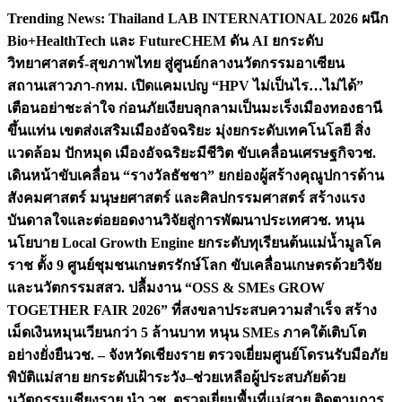
Skip
Trending News:
Thailand LAB INTERNATIONAL 2026 ผนึก
to
Bio+HealthTech และ FutureCHEM ดัน AI ยกระดับ
content
วิทยาศาสตร์-สุขภาพไทย สู่ศูนย์กลางนวัตกรรมอาเซียน
สถานเสาวภา-กทม. เปิดแคมเปญ “HPV ไม่เป็นไร…ไม่ได้”
เตือนอย่าชะล่าใจ ก่อนภัยเงียบลุกลามเป็นมะเร็ง
เมืองทองธานี
ขึ้นแท่น เขตส่งเสริมเมืองอัจฉริยะ มุ่งยกระดับเทคโนโลยี สิ่ง
แวดล้อม ปักหมุด เมืองอัจฉริยะมีชีวิต ขับเคลื่อนเศรษฐกิจ
วช.
เดินหน้าขับเคลื่อน “รางวัลธัชชา” ยกย่องผู้สร้างคุณูปการด้าน
สังคมศาสตร์ มนุษยศาสตร์ และศิลปกรรมศาสตร์ สร้างแรง
บันดาลใจและต่อยอดงานวิจัยสู่การพัฒนาประเทศ
วช. หนุน
นโยบาย Local Growth Engine ยกระดับทุเรียนต้นแม่น้ำมูลโค
ราช ตั้ง 9 ศูนย์ชุมชนเกษตรรักษ์โลก ขับเคลื่อนเกษตรด้วยวิจัย
และนวัตกรรม
สสว. ปลื้มงาน “OSS & SMEs GROW
TOGETHER FAIR 2026” ที่สงขลาประสบความสำเร็จ สร้าง
เม็ดเงินหมุนเวียนกว่า 5 ล้านบาท หนุน SMEs ภาคใต้เติบโต
อย่างยั่งยืน
วช. – จังหวัดเชียงราย ตรวจเยี่ยมศูนย์โดรนรับมือภัย
พิบัติแม่สาย ยกระดับเฝ้าระวัง–ช่วยเหลือผู้ประสบภัยด้วย
นวัตกรรม
เชียงราย นำ วช. ตรวจเยี่ยมพื้นที่แม่สาย ติดตามการ