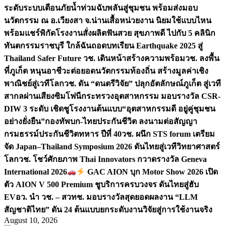
ระดับระบบเตือนภัยน้ำท่วมฉับพลันสู่ชุมชน พร้อมส่งมอบ
นวัตกรรม ณ อ.เวียงสา จ.น่าน
เสื้อหน่วยงาน นิยมใช้แบบไหน
พร้อมแชร์พิกัดโรงงานสั่งผลิต
ฟันสวย สุขภาพดี ไปกับ 5 คลินิก
ทันตกรรมราชบุรี ใกล้ฉัน
ถอดบทเรียน Earthquake 2025 สู่
Thailand Safer Future วช. เดินหน้าสร้างความพร้อม
วช. ลงพื้น
ที่ภูเก็ต หนุนอาชีวะต่อยอดนวัตกรรมท้องถิ่น สร้างมูลค่าเชิง
พาณิชย์สู่เวทีโลก
วช. ดัน “ดนตรีวิจัย” ปลุกอัตลักษณ์ภูเก็ต สู่เวที
สากลผ่านเสียงซิมโฟนี
กระทรวงอุตสาหกรรม มอบรางวัล CSR-
DIW 3 ระดับ เชิดชูโรงงานต้นแบบ“อุตสาหกรรมดี อยู่คู่ชุมชน
อย่างยั่งยืน”
กองทัพบก-ไทยประกันชีวิต ลงนามต่อสัญญา
กรมธรรม์ประกันชีวิตทหาร ปีที่ 40
วช. ผนึก STS forum เตรียม
จัด Japan–Thailand Symposium 2026 ดันไทยสู่เวทีวิทยาศาสตร์
โลก
วช. โชว์ศักยภาพ Thai Innovators กวาดรางวัล Geneva
International 2026
GAC AION บุก Motor Show 2026 เปิด
ตัว AION V 500 Premium ชูบริการครบวงจร ดันไทยสู่ฮับ
EV
อว. นำ วช. – สวทช. มอบรางวัลสุดยอดผลงาน “LLM
สัญชาติไทย” ดัน 24 ต้นแบบยกระดับงานวิจัยสู่การใช้งานจริง
August 10, 2026