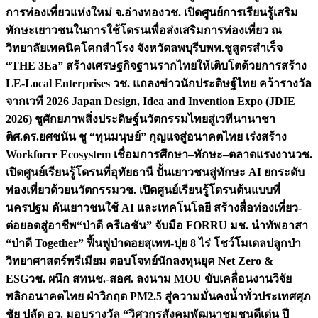
การท่องเที่ยวแห่งใหม่ จ.อ่างทอง
วช. เปิดศูนย์การเรียนรู้เสริม
ทักษะเยาวชนในการใช้โดรนเพื่อส่งเสริมการท่องเที่ยว ณ
วิทยาลัยเทคนิคโคกสำโรง จังหวัดลพบุรี
บพท.ชูสูตรสำเร็จ
“THE 3Ea” สร้างเศรษฐกิจฐานรากไทยให้เติบโตด้วยการสร้าง
LE-Local Enterprises
วช. แถลงข่าวนักประดิษฐ์ไทย คว้ารางวัล
จากเวที 2026 Japan Design, Idea and Invention Expo (JDIE
2026) ชูศักยภาพสิ่งประดิษฐ์นวัตกรรมไทยสู่เวทีนานาชา
ติ
ศ.ดร.ยศชนัน ชู “ทุนมนุษย์” กุญแจสู่อนาคตไทย เร่งสร้าง
Workforce Ecosystem เชื่อมการศึกษา–ทักษะ–ตลาดแรงงาน
วช.
เปิดศูนย์เรียนรู้โดรนที่อุทัยธานี ปั้นเยาวชนสู่ทักษะ AI ยกระดับ
ท่องเที่ยวด้วยนวัตกรรม
วช. เปิดศูนย์เรียนรู้โดรนต้นแบบที่
นครปฐม ดันเยาวชนใช้ AI และเทคโนโลยี สร้างสื่อท่องเที่ยว-
ต่อยอดสู่อาชีพ
“ป่าดี ครีเอชัน” จับมือ FORRU มช. นำทัพอาสา
“ป่าดี Together” ฟื้นฟูป่าดอยสุเทพ-ปุย 8 ไร่ โชว์โมเดลปลูกป่า
วิทยาศาสตร์พรีเมียม ตอบโจทย์นักลงทุนยุค Net Zero &
ESG
วช. ผนึก สทนช.-สอศ. ลงนาม MOU ขับเคลื่อนงานวิจัย
พลิกอนาคตไทย ฝ่าวิกฤต PM2.5 สู่ความมั่นคงน้ำทั่วประเทศ
ศุภ
ชัย ปลัด อว. มอบรางวัล “วิศวกรสังคมพัฒนาชุมชนดีเด่น ปี