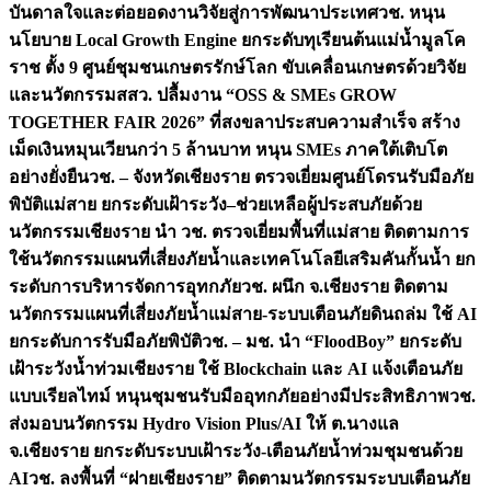
บันดาลใจและต่อยอดงานวิจัยสู่การพัฒนาประเทศ
วช. หนุน
นโยบาย Local Growth Engine ยกระดับทุเรียนต้นแม่น้ำมูลโค
ราช ตั้ง 9 ศูนย์ชุมชนเกษตรรักษ์โลก ขับเคลื่อนเกษตรด้วยวิจัย
และนวัตกรรม
สสว. ปลื้มงาน “OSS & SMEs GROW
TOGETHER FAIR 2026” ที่สงขลาประสบความสำเร็จ สร้าง
เม็ดเงินหมุนเวียนกว่า 5 ล้านบาท หนุน SMEs ภาคใต้เติบโต
อย่างยั่งยืน
วช. – จังหวัดเชียงราย ตรวจเยี่ยมศูนย์โดรนรับมือภัย
พิบัติแม่สาย ยกระดับเฝ้าระวัง–ช่วยเหลือผู้ประสบภัยด้วย
นวัตกรรม
เชียงราย นำ วช. ตรวจเยี่ยมพื้นที่แม่สาย ติดตามการ
ใช้นวัตกรรมแผนที่เสี่ยงภัยน้ำและเทคโนโลยีเสริมคันกั้นน้ำ ยก
ระดับการบริหารจัดการอุทกภัย
วช. ผนึก จ.เชียงราย ติดตาม
นวัตกรรมแผนที่เสี่ยงภัยน้ำแม่สาย-ระบบเตือนภัยดินถล่ม ใช้ AI
ยกระดับการรับมือภัยพิบัติ
วช. – มช. นำ “FloodBoy” ยกระดับ
เฝ้าระวังน้ำท่วมเชียงราย ใช้ Blockchain และ AI แจ้งเตือนภัย
แบบเรียลไทม์ หนุนชุมชนรับมืออุทกภัยอย่างมีประสิทธิภาพ
วช.
ส่งมอบนวัตกรรม Hydro Vision Plus/AI ให้ ต.นางแล
จ.เชียงราย ยกระดับระบบเฝ้าระวัง-เตือนภัยน้ำท่วมชุมชนด้วย
AI
วช. ลงพื้นที่ “ฝายเชียงราย” ติดตามนวัตกรรมระบบเตือนภัย