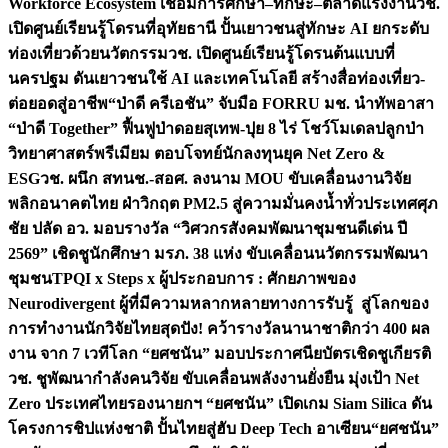
Workforce Ecosystem เชื่อมการศึกษา–ทักษะ–ตลาดแรงงาน
วช.
เปิดศูนย์เรียนรู้โดรนที่อุทัยธานี ปั้นเยาวชนสู่ทักษะ AI ยกระดับ
ท่องเที่ยวด้วยนวัตกรรม
วช. เปิดศูนย์เรียนรู้โดรนต้นแบบที่
นครปฐม ดันเยาวชนใช้ AI และเทคโนโลยี สร้างสื่อท่องเที่ยว-
ต่อยอดสู่อาชีพ
“ป่าดี ครีเอชัน” จับมือ FORRU มช. นำทัพอาสา
“ป่าดี Together” ฟื้นฟูป่าดอยสุเทพ-ปุย 8 ไร่ โชว์โมเดลปลูกป่า
วิทยาศาสตร์พรีเมียม ตอบโจทย์นักลงทุนยุค Net Zero &
ESG
วช. ผนึก สทนช.-สอศ. ลงนาม MOU ขับเคลื่อนงานวิจัย
พลิกอนาคตไทย ฝ่าวิกฤต PM2.5 สู่ความมั่นคงน้ำทั่วประเทศ
ศุภ
ชัย ปลัด อว. มอบรางวัล “วิศวกรสังคมพัฒนาชุมชนดีเด่น ปี
2569” เชิดชูนักศึกษา มรภ. 38 แห่ง ขับเคลื่อนนวัตกรรมพัฒนา
ชุมชน
TPQI x Steps x ผู้ประกอบการ : ศักยภาพของ
Neurodivergent ผู้ที่มีความหลากหลายทางการรับรู้ สู่โลกของ
การทำงาน
นักวิจัยไทยสุดปัง! คว้ารางวัลนานาชาติกว่า 400 ผล
งาน จาก 7 เวทีโลก “ยศชนัน” มอบประกาศนียบัตรเชิดชูเกียรติ
วช. ชูพัฒนากำลังคนวิจัย ขับเคลื่อนพลังงานยั่งยืน มุ่งเป้า Net
Zero ประเทศไทย
รองนายกฯ “ยศชนัน” เปิดเกม Siam Silica ดัน
โครงการชิปแห่งชาติ ปั้นไทยสู่ฮับ Deep Tech อาเซียน
“ยศชนัน”