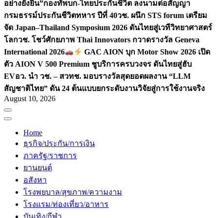
อย่างยั่งยืน”
กองทัพบก-ไทยประกันชีวิต ลงนามต่อสัญญา
กรมธรรม์ประกันชีวิตทหาร ปีที่ 40
วช. ผนึก STS forum เตรียม
จัด Japan–Thailand Symposium 2026 ดันไทยสู่เวทีวิทยาศาสตร์
โลก
วช. โชว์ศักยภาพ Thai Innovators กวาดรางวัล Geneva
International 2026
GAC AION บุก Motor Show 2026 เปิด
ตัว AION V 500 Premium ชูบริการครบวงจร ดันไทยสู่ฮับ
EV
อว. นำ วช. – สวทช. มอบรางวัลสุดยอดผลงาน “LLM
สัญชาติไทย” ดัน 24 ต้นแบบยกระดับงานวิจัยสู่การใช้งานจริง
August 10, 2026
Home
ธุรกิจ/ประกัน/การเงิน
ภาครัฐ/ราชการ
ยานยนต์
อสังหา
โรงพยบาล/สุขภาพ/ความงาม
โรงแรม/ท่องเที่ยว/อาหาร
บันเทิง/กีฬา