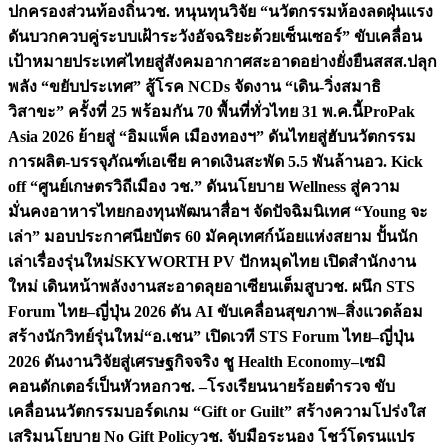
ปกครองส่วนท้องถิ่น
วช. หนุนทุนวิจัย “นวัตกรรมห้องลดฝุ่นแรง
ดันบวกควบคู่ระบบเฝ้าระวังอัจฉริยะด้วยเซ็นเซอร์” ขับเคลื่อน
เป้าหมายประเทศไทยสู่สังคมอากาศสะอาดอย่างยั่งยืน
สสส.ปลุก
พลัง “ขยับประเทศ” สู้โรค NCDs จัดงาน “เดิน-วิ่งสมาธิ
วิสาขะ” ครั้งที่ 25 พร้อมกัน 70 พื้นที่ทั่วไทย 31 พ.ค.นี้
ProPak
Asia 2026 ย้ายสู่ “อิมแพ็ค เมืองทองฯ” ดันไทยสู่ฮับนวัตกรรม
การผลิต-บรรจุภัณฑ์เอเชีย คาดเงินสะพัด 5.5 พันล้าน
อว. Kick
off “ศูนย์เกษตรวิถีเมือง วช.” ดันนโยบาย Wellness สู่ความ
มั่นคงอาหารไทย
กองทุนพัฒนาสื่อฯ จัดปัจฉิมนิเทศ “Young จะ
เล่า” มอบประกาศนียบัตร 60 มัคคุเทศก์น้อยแห่งสยาม ปั้นนัก
เล่าเรื่องรุ่นใหม่
SKYWORTH PV ปักหมุดไทย เปิดสำนักงาน
ใหม่ เดินหน้าพลังงานสะอาดลุยอาเซียนเต็มสูบ
วช. ผนึก STS
Forum ไทย–ญี่ปุ่น 2026 ดัน AI ขับเคลื่อนสุขภาพ–สิ่งแวดล้อม
สร้างนักวิทย์รุ่นใหม่
“อ.เชน” เปิดเวที STS Forum ไทย–ญี่ปุ่น
2026 ดันงานวิจัยสู่เศรษฐกิจจริง ชู Health Economy–เซมิ
คอนดักเตอร์เป็นหัวหอก
วช. –โรงเรียนนายร้อยตำรวจ ขับ
เคลื่อนนวัตกรรมบอร์ดเกม “Gift or Guilt” สร้างความโปร่งใส
เสริมนโยบาย No Gift Policy
วช. จับมือระนอง โชว์โดรนแปร