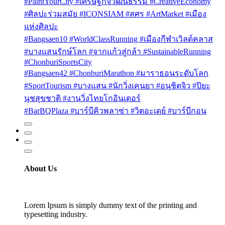
#PaintYourCity #เศรษฐกิจวัฒนธรรม #CreativeEconomy
#ศิลปะร่วมสมัย #ICONSIAM #สศร #ArtMarket #เมือง
แห่งศิลปะ
#Bangsaen10 #WorldClassRunning #เมืองกีฬาเวิลด์คลาส
#บางแสนรักษ์โลก #จากแก้วสู่กล้า #SustainableRunning
#ChonburiSportsCity
#Bangsaen42 #ChonburiMarathon #มาราธอนระดับโลก
#SportTourism #บางแสน #นักวิ่งเคนยา #อนุชิตจิว #ปิยะ
นุชสุขชาติ #งานวิ่งไทยโกอินเตอร์
#BarBQPlaza #บาร์บีคิวพลาซ่า #วิตอะเดย์ #บาร์บีกอน
About Us
Lorem Ipsum is simply dummy text of the printing and
typesetting industry.