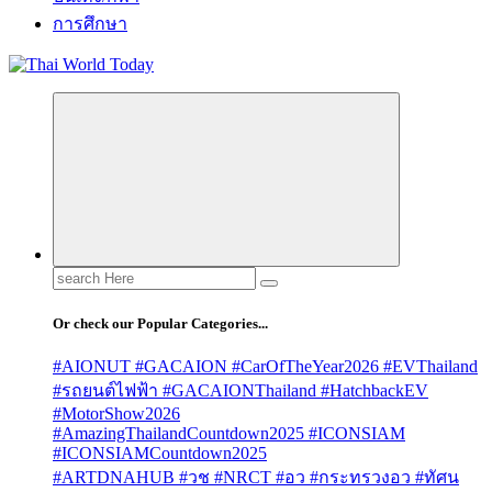
การศึกษา
Search
for:
Or check our Popular Categories...
#AIONUT #GACAION #CarOfTheYear2026 #EVThailand
#รถยนต์ไฟฟ้า #GACAIONThailand #HatchbackEV
#MotorShow2026
#AmazingThailandCountdown2025 #ICONSIAM
#ICONSIAMCountdown2025
#ARTDNAHUB #วช #NRCT #อว #กระทรวงอว #ทัศน