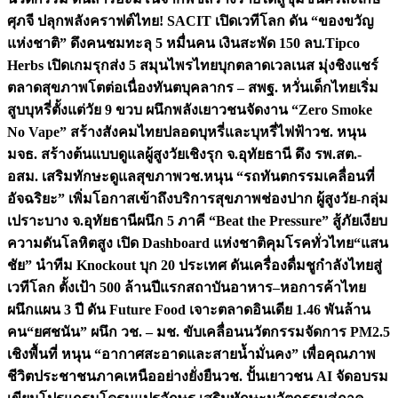
ศุภจี ปลุกพลังคราฟต์ไทย! SACIT เปิดเวทีโลก ดัน “ของขวัญ
แห่งชาติ” ดึงคนชมทะลุ 5 หมื่นคน เงินสะพัด 150 ลบ.
Tipco
Herbs เปิดเกมรุกส่ง 5 สมุนไพรไทยบุกตลาดเวลเนส มุ่งชิงแชร์
ตลาดสุขภาพโตต่อเนื่อง
ทันตบุคลากร – สพฐ. หวั่นเด็กไทยเริ่ม
สูบบุหรี่ตั้งแต่วัย 9 ขวบ ผนึกพลังเยาวชนจัดงาน “Zero Smoke
No Vape” สร้างสังคมไทยปลอดบุหรี่และบุหรี่ไฟฟ้า
วช. หนุน
มจธ. สร้างต้นแบบดูแลผู้สูงวัยเชิงรุก จ.อุทัยธานี ดึง รพ.สต.-
อสม. เสริมทักษะดูแลสุขภาพ
วช.หนุน “รถทันตกรรมเคลื่อนที่
อัจฉริยะ” เพิ่มโอกาสเข้าถึงบริการสุขภาพช่องปาก ผู้สูงวัย-กลุ่ม
เปราะบาง จ.อุทัยธานี
ผนึก 5 ภาคี “Beat the Pressure” สู้ภัยเงียบ
ความดันโลหิตสูง เปิด Dashboard แห่งชาติคุมโรคทั่วไทย
“แสน
ชัย” นำทีม Knockout บุก 20 ประเทศ ดันเครื่องดื่มชูกำลังไทยสู่
เวทีโลก ตั้งเป้า 500 ล้านปีแรก
สถาบันอาหาร–หอการค้าไทย
ผนึกแผน 3 ปี ดัน Future Food เจาะตลาดอินเดีย 1.46 พันล้าน
คน
“ยศชนัน” ผนึก วช. – มช. ขับเคลื่อนนวัตกรรมจัดการ PM2.5
เชิงพื้นที่ หนุน “อากาศสะอาดและสายน้ำมั่นคง” เพื่อคุณภาพ
ชีวิตประชาชนภาคเหนืออย่างยั่งยืน
วช. ปั้นเยาวชน AI จัดอบรม