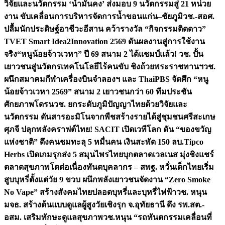
วิจัยและนวัตกรรม ‘น้ำมั่นคง’ ส่งมอบ 9 นวัตกรรมสู่ 21 หน่วย
งาน ขับเคลื่อนการบริหารจัดการน้ำขอนแก่น–ชัยภูมิ
วช.-สอศ.
ปลื้มนักประดิษฐ์อาชีวะอีสาน คว้ารางวัล “กิจกรรมติดดาว”
TVET Smart Idea2Innovation 2569 ดันผลงานสู่การใช้งาน
จริง
“หนูน้อยจ้าวเวหา” ปี 69 สนาม 2 ได้แชมป์แล้ว! วช. ปั้น
เยาวชนสู่นวัตกรเทคโนโลยีไร้คนขับ ชิงถ้วยพระราชทานฯ
วช.
ผนึกสมาคมกีฬาเครื่องบินจำลองฯ และ ThaiPBS จัดศึก “หนู
น้อยจ้าวเวหา 2569” สนาม 2 เยาวชนกว่า 60 ทีมประชัน
ศักยภาพโดรน
วช. ยกระดับภูมิปัญญาไทยด้วยวิจัยและ
นวัตกรรม ดันสารอะมิโนจากพืชสร้างรายได้สู่ชุมชนศรีสะเกษ
ศุภจี ปลุกพลังคราฟต์ไทย! SACIT เปิดเวทีโลก ดัน “ของขวัญ
แห่งชาติ” ดึงคนชมทะลุ 5 หมื่นคน เงินสะพัด 150 ลบ.
Tipco
Herbs เปิดเกมรุกส่ง 5 สมุนไพรไทยบุกตลาดเวลเนส มุ่งชิงแชร์
ตลาดสุขภาพโตต่อเนื่อง
ทันตบุคลากร – สพฐ. หวั่นเด็กไทยเริ่ม
สูบบุหรี่ตั้งแต่วัย 9 ขวบ ผนึกพลังเยาวชนจัดงาน “Zero Smoke
No Vape” สร้างสังคมไทยปลอดบุหรี่และบุหรี่ไฟฟ้า
วช. หนุน
มจธ. สร้างต้นแบบดูแลผู้สูงวัยเชิงรุก จ.อุทัยธานี ดึง รพ.สต.-
อสม. เสริมทักษะดูแลสุขภาพ
วช.หนุน “รถทันตกรรมเคลื่อนที่