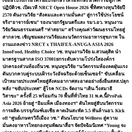
เขียนโปรแกรมโดรนแปรอักษร เสริมทักษะนวัตกรรมสู่ภาค
ปฏิบัติ
วช. เปิดเวที NRCT Open House 2026 ชี้ทิศทางทุนวิจัยปี
2570 ดันงานวิจัย “สังคมและความมั่นคง” สู่การใช้ประโยชน์
จริง
“อาจารย์เชน” รองนายกรัฐมนตรีและ รมว.อว. หนุนงาน
วิจัยวัฒนธรรมดนตรี “ท่าสยาม” สร้างคุณค่าวัฒนธรรมไทยสู่
สากล
วช. เชิญชมผลงานวิจัยและนวัตกรรมอาหารสุขภาพ ใน
งานแถลงข่าว NRCT x THAIFEX-ANUGA ASIA 2026
InnoFood, Healthy Choice
วช. หนุนงานวิจัย ม.สวนดุสิต นำ
มาตรฐานสากล ISO 37001ยกระดับความโปร่งใสองค์กร
ปกครองส่วนท้องถิ่น
วช. หนุนทุนวิจัย “นวัตกรรมห้องลดฝุ่นแรง
ดันบวกควบคู่ระบบเฝ้าระวังอัจฉริยะด้วยเซ็นเซอร์” ขับเคลื่อน
เป้าหมายประเทศไทยสู่สังคมอากาศสะอาดอย่างยั่งยืน
สสส.ปลุก
พลัง “ขยับประเทศ” สู้โรค NCDs จัดงาน “เดิน-วิ่งสมาธิ
วิสาขะ” ครั้งที่ 25 พร้อมกัน 70 พื้นที่ทั่วไทย 31 พ.ค.นี้
ProPak
Asia 2026 ย้ายสู่ “อิมแพ็ค เมืองทองฯ” ดันไทยสู่ฮับนวัตกรรม
การผลิต-บรรจุภัณฑ์เอเชีย คาดเงินสะพัด 5.5 พันล้าน
อว. Kick
off “ศูนย์เกษตรวิถีเมือง วช.” ดันนโยบาย Wellness สู่ความ
มั่นคงอาหารไทย
กองทุนพัฒนาสื่อฯ จัดปัจฉิมนิเทศ “Young จะ