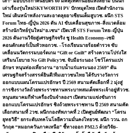
เล่า” มอบประกาศนียบัตร 60 มัคคุเทศก์น้อยแห่งสยาม ปั้นนัก
เล่าเรื่องรุ่นใหม่
SKYWORTH PV ปักหมุดไทย เปิดสำนักงาน
ใหม่ เดินหน้าพลังงานสะอาดลุยอาเซียนเต็มสูบ
วช. ผนึก STS
Forum ไทย–ญี่ปุ่น 2026 ดัน AI ขับเคลื่อนสุขภาพ–สิ่งแวดล้อม
สร้างนักวิทย์รุ่นใหม่
“อ.เชน” เปิดเวที STS Forum ไทย–ญี่ปุ่น
2026 ดันงานวิจัยสู่เศรษฐกิจจริง ชู Health Economy–เซมิ
คอนดักเตอร์เป็นหัวหอก
วช. –โรงเรียนนายร้อยตำรวจ ขับ
เคลื่อนนวัตกรรมบอร์ดเกม “Gift or Guilt” สร้างความโปร่งใส
เสริมนโยบาย No Gift Policy
วช. จับมือระนอง โชว์โดรนแปร
อักษร หนุนท่องเที่ยวงาน “อาบน้ำแร่แลระนอง 2569” ดัน
เศรษฐกิจสร้างสรรค์
ยินดี!ทีมเยาวชนไทย ได้รับรางวัลการ
ออกแบบแผนโดรนแปรอักษร ปี 2569 สนามคัดเลือกที่ 2 มุ่งสู่
การชิงรางวัลถ้วยพระราชทานพระบาทสมเด็จพระเจ้าอยู่หัว
วช.
หนุนสมาคมกีฬาเครื่องบินจำลองฯ เปิดสนามแข่งขันการ
ออกแบบโดรนแปรอักษร ชิงถ้วยพระราชทาน ปี 2569 สนามคัด
เลือกสนามที่ 2
วช. ผนึกกองทัพภาคที่ 2 เปิดศูนย์พัฒนา “โดรน
ยุทธวิธี” ยกระดับเทคโนโลยีความมั่นคงไทย
วช. ผนึก ววน. ถก
วิกฤต “หมอกควันภาคเหนือ” ชี้ทางออก PM2.5 ด้วยวิจัย–