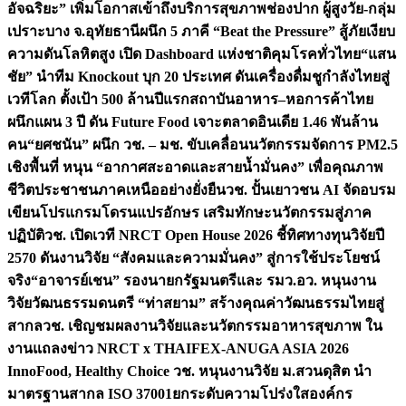
อัจฉริยะ” เพิ่มโอกาสเข้าถึงบริการสุขภาพช่องปาก ผู้สูงวัย-กลุ่ม
เปราะบาง จ.อุทัยธานี
ผนึก 5 ภาคี “Beat the Pressure” สู้ภัยเงียบ
ความดันโลหิตสูง เปิด Dashboard แห่งชาติคุมโรคทั่วไทย
“แสน
ชัย” นำทีม Knockout บุก 20 ประเทศ ดันเครื่องดื่มชูกำลังไทยสู่
เวทีโลก ตั้งเป้า 500 ล้านปีแรก
สถาบันอาหาร–หอการค้าไทย
ผนึกแผน 3 ปี ดัน Future Food เจาะตลาดอินเดีย 1.46 พันล้าน
คน
“ยศชนัน” ผนึก วช. – มช. ขับเคลื่อนนวัตกรรมจัดการ PM2.5
เชิงพื้นที่ หนุน “อากาศสะอาดและสายน้ำมั่นคง” เพื่อคุณภาพ
ชีวิตประชาชนภาคเหนืออย่างยั่งยืน
วช. ปั้นเยาวชน AI จัดอบรม
เขียนโปรแกรมโดรนแปรอักษร เสริมทักษะนวัตกรรมสู่ภาค
ปฏิบัติ
วช. เปิดเวที NRCT Open House 2026 ชี้ทิศทางทุนวิจัยปี
2570 ดันงานวิจัย “สังคมและความมั่นคง” สู่การใช้ประโยชน์
จริง
“อาจารย์เชน” รองนายกรัฐมนตรีและ รมว.อว. หนุนงาน
วิจัยวัฒนธรรมดนตรี “ท่าสยาม” สร้างคุณค่าวัฒนธรรมไทยสู่
สากล
วช. เชิญชมผลงานวิจัยและนวัตกรรมอาหารสุขภาพ ใน
งานแถลงข่าว NRCT x THAIFEX-ANUGA ASIA 2026
InnoFood, Healthy Choice
วช. หนุนงานวิจัย ม.สวนดุสิต นำ
มาตรฐานสากล ISO 37001ยกระดับความโปร่งใสองค์กร