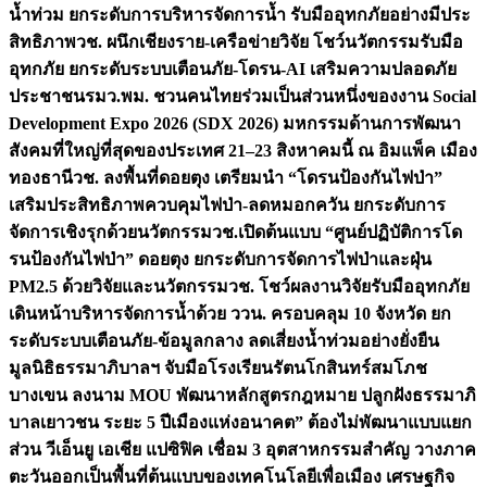
น้ำท่วม ยกระดับการบริหารจัดการน้ำ รับมืออุทกภัยอย่างมีประ
สิทธิภาพ
วช. ผนึกเชียงราย-เครือข่ายวิจัย โชว์นวัตกรรมรับมือ
อุทกภัย ยกระดับระบบเตือนภัย-โดรน-AI เสริมความปลอดภัย
ประชาชน
รมว.พม. ชวนคนไทยร่วมเป็นส่วนหนึ่งของงาน Social
Development Expo 2026 (SDX 2026) มหกรรมด้านการพัฒนา
สังคมที่ใหญ่ที่สุดของประเทศ 21–23 สิงหาคมนี้ ณ อิมแพ็ค เมือง
ทองธานี
วช. ลงพื้นที่ดอยตุง เตรียมนำ “โดรนป้องกันไฟป่า”
เสริมประสิทธิภาพควบคุมไฟป่า-ลดหมอกควัน ยกระดับการ
จัดการเชิงรุกด้วยนวัตกรรม
วช.เปิดต้นแบบ “ศูนย์ปฏิบัติการโด
รนป้องกันไฟป่า” ดอยตุง ยกระดับการจัดการไฟป่าและฝุ่น
PM2.5 ด้วยวิจัยและนวัตกรรม
วช. โชว์ผลงานวิจัยรับมืออุทกภัย
เดินหน้าบริหารจัดการน้ำด้วย ววน. ครอบคลุม 10 จังหวัด ยก
ระดับระบบเตือนภัย-ข้อมูลกลาง ลดเสี่ยงน้ำท่วมอย่างยั่งยืน
มูลนิธิธรรมาภิบาลฯ จับมือโรงเรียนรัตนโกสินทร์สมโภช
บางเขน ลงนาม MOU พัฒนาหลักสูตรกฎหมาย ปลูกฝังธรรมาภิ
บาลเยาวชน ระยะ 5 ปี
เมืองแห่งอนาคต” ต้องไม่พัฒนาแบบแยก
ส่วน วีเอ็นยู เอเชีย แปซิฟิค เชื่อม 3 อุตสาหกรรมสำคัญ วางภาค
ตะวันออกเป็นพื้นที่ต้นแบบของเทคโนโลยีเพื่อเมือง เศรษฐกิจ