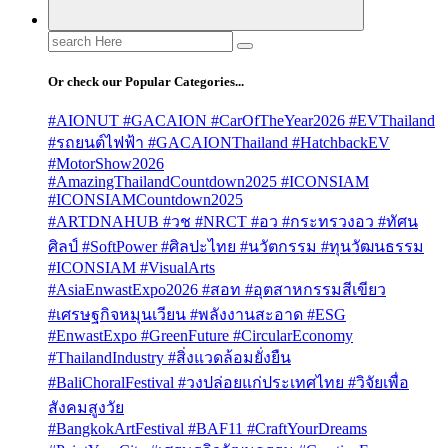
Search
for:
Or check our Popular Categories...
#AIONUT #GACAION #CarOfTheYear2026 #EVThailand
#รถยนต์ไฟฟ้า #GACAIONThailand #HatchbackEV
#MotorShow2026
#AmazingThailandCountdown2025 #ICONSIAM
#ICONSIAMCountdown2025
#ARTDNAHUB #วช #NRCT #อว #กระทรวงอว #ทัศน
ศิลป์ #SoftPower #ศิลปะไทย #นวัตกรรม #ทุนวัฒนธรรม
#ICONSIAM #VisualArts
#AsiaEnwastExpo2026 #สอท #อุตสาหกรรมสีเขียว
#เศรษฐกิจหมุนเวียน #พลังงานสะอาด #ESG
#EnwastExpo #GreenFuture #CircularEconomy
#ThailandIndustry #สิ่งแวดล้อมยั่งยืน
#BaliChoralFestival #วงปล่อยแก่ประเทศไทย #วิจัยเพื่อ
สังคมสูงวัย
#BangkokArtFestival #BAF11 #CraftYourDreams