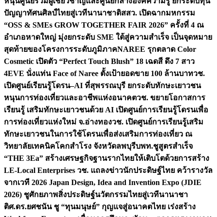
หนุนศูนย์รวมผู้เชี่ยวชาญและศูนย์กลางองค์ความรู้ ยกระดับทุน
ปัญญาทัศนศิลป์ไทยสู่เวทีนานาชาติ
สสว. เปิดฉากมหกรรม
“OSS & SMEs GROW TOGETHER FAIR 2026” ครั้งที่ 4 ณ
อำเภอหาดใหญ่ มุ่งยกระดับ SME ใต้สู่ความสำเร็จ เป็นจุดหมาย
สุดท้ายของโครงการระดับภูมิภาค
NAREE รุกตลาด Color
Cosmetic เปิดตัว “Perfect Touch Blush” 18 เฉดสี ดึง 7 สาว
4EVE นั่งแท่น Face of Naree ตั้งเป้ายอดขาย 100 ล้านบาท
วช.
เปิดศูนย์เรียนรู้โดรน–AI ที่สุพรรณบุรี ยกระดับทักษะเยาวชน
หนุนการท่องเที่ยวและอาชีพแห่งอนาคต
วช. ขยายโอกาสการ
เรียนรู้ เสริมทักษะเยาวชนด้วย AI เปิดศูนย์การเรียนรู้โดรนเพื่อ
การท่องเที่ยวแห่งใหม่ จ.อ่างทอง
วช. เปิดศูนย์การเรียนรู้เสริม
ทักษะเยาวชนในการใช้โดรนเพื่อส่งเสริมการท่องเที่ยว ณ
วิทยาลัยเทคนิคโคกสำโรง จังหวัดลพบุรี
บพท.ชูสูตรสำเร็จ
“THE 3Ea” สร้างเศรษฐกิจฐานรากไทยให้เติบโตด้วยการสร้าง
LE-Local Enterprises
วช. แถลงข่าวนักประดิษฐ์ไทย คว้ารางวัล
จากเวที 2026 Japan Design, Idea and Invention Expo (JDIE
2026) ชูศักยภาพสิ่งประดิษฐ์นวัตกรรมไทยสู่เวทีนานาชา
ติ
ศ.ดร.ยศชนัน ชู “ทุนมนุษย์” กุญแจสู่อนาคตไทย เร่งสร้าง