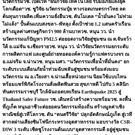
นวัตกรรม
วช. เปิดเวที “ผนึกวิจัย-เทคโนโลยี รับมือภัยแล้งยุค
โลกเดือด“
วช. ชูวิจัย-นวัตกรรมปุ๋ย ทางรอดเกษตรกรไทย ลด
ต้นทุนการผลิต-เพิ่มความยั่งยืน
วช. ดันโมเดล “น้ำมั่นคง ไม่ท่วม
ไม่แล้ง” ปั้นต้นแบบสงขลา–พัทลุง ตั้งเป้าช่วย 1.2 แสนครัวเรือน
สร้างมูลค่าเศรษฐกิจกว่า 900 ล้านบาท
วช. หนุน วว. นำ
นวัตกรรมแก้ปัญหา PM2.5 ต่อยอดงานวิจัยสู่ชุมชน ณ ต.จันจว้า
ใต้ อ.แม่จัน จ.เชียงราย
วช. หนุน วว. นำวิจัยนวัตกรรมยกระดับ
การผลิตกาแฟ และศูนย์ถ่ายทอดองค์ความรู้กาแฟครบวงจร ณ
อ.แม่จริม จ.น่าน
วช. หนุน มศว. “นวัตกรรมเพื่อน้ำที่มั่นคง” ยก
ระดับระบบเตือนภัยน้ำท่วมฉับพลันสู่ชุมชน พร้อมส่งมอบ
นวัตกรรม ณ อ.เวียงสา จ.น่าน
เสื้อหน่วยงาน นิยมใช้แบบไหน
พร้อมแชร์พิกัดโรงงานสั่งผลิต
ฟันสวย สุขภาพดี ไปกับ 5 คลินิก
ทันตกรรมราชบุรี ใกล้ฉัน
ถอดบทเรียน Earthquake 2025 สู่
Thailand Safer Future วช. เดินหน้าสร้างความพร้อม
วช. ลงพื้น
ที่ภูเก็ต หนุนอาชีวะต่อยอดนวัตกรรมท้องถิ่น สร้างมูลค่าเชิง
พาณิชย์สู่เวทีโลก
วช. ดัน “ดนตรีวิจัย” ปลุกอัตลักษณ์ภูเก็ต สู่เวที
สากลผ่านเสียงซิมโฟนี
กระทรวงอุตสาหกรรม มอบรางวัล CSR-
DIW 3 ระดับ เชิดชูโรงงานต้นแบบ“อุตสาหกรรมดี อยู่คู่ชุมชน