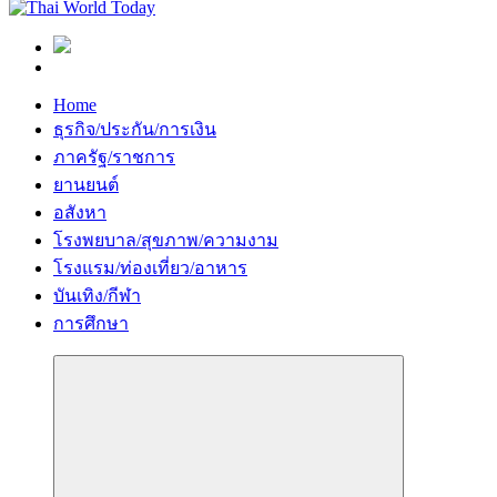
Home
ธุรกิจ/ประกัน/การเงิน
ภาครัฐ/ราชการ
ยานยนต์
อสังหา
โรงพยบาล/สุขภาพ/ความงาม
โรงแรม/ท่องเที่ยว/อาหาร
บันเทิง/กีฬา
การศึกษา