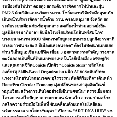
รนป้องกันไฟป่า” ดอยตุง ยกระดับการจัดการไฟป่าและฝุ่น
PM2.5 ด้วยวิจัยและนวัตกรรม
วช. โชว์ผลงานวิจัยรับมืออุทกภัย
เดินหน้าบริหารจัดการน้ำด้วย ววน. ครอบคลุม 10 จังหวัด ยก
ระดับระบบเตือนภัย-ข้อมูลกลาง ลดเสี่ยงน้ำท่วมอย่างยั่งยืน
มูลนิธิธรรมาภิบาลฯ จับมือโรงเรียนรัตนโกสินทร์สมโภช
บางเขน ลงนาม MOU พัฒนาหลักสูตรกฎหมาย ปลูกฝังธรรมาภิ
บาลเยาวชน ระยะ 5 ปี
เมืองแห่งอนาคต” ต้องไม่พัฒนาแบบแยก
ส่วน วีเอ็นยู เอเชีย แปซิฟิค เชื่อม 3 อุตสาหกรรมสำคัญ วางภาค
ตะวันออกเป็นพื้นที่ต้นแบบของเทคโนโลยีเพื่อเมือง เศรษฐกิจ
และคุณภาพชีวิต
Conicle เปิดตัว “Conicle Skills” พลิกโฉม
องค์กรสู่ Skills-Based Organization ผนึก AI ยกระดับทักษะ
แรงงานไทยรับโลกอนาคต
“อุไรวรรณ ตันติพิริยะกิจ” เดินหน้า
HomePro Circular Economy มุ่งเปลี่ยนของเก่าสู่ผลิตภัณฑ์
หมุนเวียน สร้างการเติบโตอย่างยั่งยืน
“ยศชนัน” ตรวจเยี่ยมชม
โครงการแก้ไขปัญหาความยากจน นำกลไก อววน. ร่วมสร้าง
กลไกความร่วมมือในพื้นที่ ขับเคลื่อนด้วยเทคโนโลยีและ
นวัตกรรม ณ จ.ยโสธร
“ดนุพร” เปิดงาน “ART DNA HUB” วช.