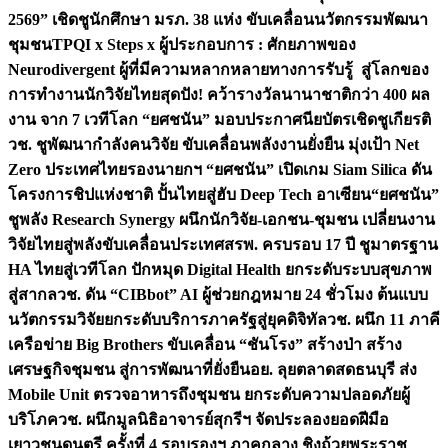
2569” เชิดชูนักศึกษา มรภ. 38 แห่ง ขับเคลื่อนนวัตกรรมพัฒนา
ชุมชน
TPQI x Steps x ผู้ประกอบการ : ศักยภาพของ
Neurodivergent ผู้ที่มีความหลากหลายทางการรับรู้ สู่โลกของ
การทำงาน
นักวิจัยไทยสุดปัง! คว้ารางวัลนานาชาติกว่า 400 ผล
งาน จาก 7 เวทีโลก “ยศชนัน” มอบประกาศนียบัตรเชิดชูเกียรติ
วช. ชูพัฒนากำลังคนวิจัย ขับเคลื่อนพลังงานยั่งยืน มุ่งเป้า Net
Zero ประเทศไทย
รองนายกฯ “ยศชนัน” เปิดเกม Siam Silica ดัน
โครงการชิปแห่งชาติ ปั้นไทยสู่ฮับ Deep Tech อาเซียน
“ยศชนัน”
ชูพลัง Research Synergy ผนึกนักวิจัย-เอกชน-ชุมชน เปลี่ยนงาน
วิจัยไทยสู่พลังขับเคลื่อนประเทศ
สรพ. ครบรอบ 17 ปี ชูมาตรฐาน
HA ไทยสู่เวทีโลก ปักหมุด Digital Health ยกระดับระบบสุขภาพ
สู่สากล
วช. ดัน “CIBbot” AI ผู้ช่วยกฎหมาย 24 ชั่วโมง ต้นแบบ
นวัตกรรมวิจัยยกระดับบริการภาครัฐสู่ยุคดิจิทัล
วช. ผนึก 11 ภาคี
เครือข่าย Big Brothers ขับเคลื่อน “ชันโรง” สร้างป่า สร้าง
เศรษฐกิจชุมชน สู่การพัฒนาที่ยั่งยืน
อย. ลุยตลาดสดธนบุรี ส่ง
Mobile Unit ตรวจอาหารถึงชุมชน ยกระดับความปลอดภัยผู้
บริโภค
วช. ผนึกมูลนิธิอาจารย์สุกรีฯ จัดประลองยอดฝีมือ
เยาวชนดนตรี ครั้งที่ 4 รอบรองฯ ภาคกลาง ชิงถ้วยพระราช