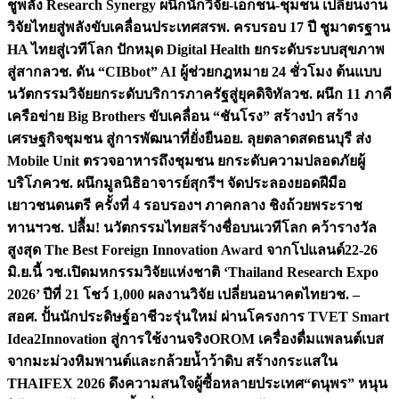
ชูพลัง Research Synergy ผนึกนักวิจัย-เอกชน-ชุมชน เปลี่ยนงาน
วิจัยไทยสู่พลังขับเคลื่อนประเทศ
สรพ. ครบรอบ 17 ปี ชูมาตรฐาน
HA ไทยสู่เวทีโลก ปักหมุด Digital Health ยกระดับระบบสุขภาพ
สู่สากล
วช. ดัน “CIBbot” AI ผู้ช่วยกฎหมาย 24 ชั่วโมง ต้นแบบ
นวัตกรรมวิจัยยกระดับบริการภาครัฐสู่ยุคดิจิทัล
วช. ผนึก 11 ภาคี
เครือข่าย Big Brothers ขับเคลื่อน “ชันโรง” สร้างป่า สร้าง
เศรษฐกิจชุมชน สู่การพัฒนาที่ยั่งยืน
อย. ลุยตลาดสดธนบุรี ส่ง
Mobile Unit ตรวจอาหารถึงชุมชน ยกระดับความปลอดภัยผู้
บริโภค
วช. ผนึกมูลนิธิอาจารย์สุกรีฯ จัดประลองยอดฝีมือ
เยาวชนดนตรี ครั้งที่ 4 รอบรองฯ ภาคกลาง ชิงถ้วยพระราช
ทานฯ
วช. ปลื้ม! นวัตกรรมไทยสร้างชื่อบนเวทีโลก คว้ารางวัล
สูงสุด The Best Foreign Innovation Award จากโปแลนด์
22-26
มิ.ย.นี้ วช.เปิดมหกรรมวิจัยแห่งชาติ ‘Thailand Research Expo
2026’ ปีที่ 21 โชว์ 1,000 ผลงานวิจัย เปลี่ยนอนาคตไทย
วช. –
สอศ. ปั้นนักประดิษฐ์อาชีวะรุ่นใหม่ ผ่านโครงการ TVET Smart
Idea2Innovation สู่การใช้งานจริง
OROM เครื่องดื่มแพลนต์เบส
จากมะม่วงหิมพานต์และกล้วยน้ำว้าดิบ สร้างกระแสใน
THAIFEX 2026 ดึงความสนใจผู้ซื้อหลายประเทศ
“ดนุพร” หนุน