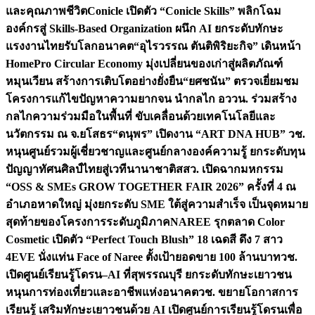
และคุณภาพชีวิต
Conicle เปิดตัว “Conicle Skills” พลิกโฉม
องค์กรสู่ Skills-Based Organization ผนึก AI ยกระดับทักษะ
แรงงานไทยรับโลกอนาคต
“อุไรวรรณ ตันติพิริยะกิจ” เดินหน้า
HomePro Circular Economy มุ่งเปลี่ยนของเก่าสู่ผลิตภัณฑ์
หมุนเวียน สร้างการเติบโตอย่างยั่งยืน
“ยศชนัน” ตรวจเยี่ยมชม
โครงการแก้ไขปัญหาความยากจน นำกลไก อววน. ร่วมสร้าง
กลไกความร่วมมือในพื้นที่ ขับเคลื่อนด้วยเทคโนโลยีและ
นวัตกรรม ณ จ.ยโสธร
“ดนุพร” เปิดงาน “ART DNA HUB” วช.
หนุนศูนย์รวมผู้เชี่ยวชาญและศูนย์กลางองค์ความรู้ ยกระดับทุน
ปัญญาทัศนศิลป์ไทยสู่เวทีนานาชาติ
สสว. เปิดฉากมหกรรม
“OSS & SMEs GROW TOGETHER FAIR 2026” ครั้งที่ 4 ณ
อำเภอหาดใหญ่ มุ่งยกระดับ SME ใต้สู่ความสำเร็จ เป็นจุดหมาย
สุดท้ายของโครงการระดับภูมิภาค
NAREE รุกตลาด Color
Cosmetic เปิดตัว “Perfect Touch Blush” 18 เฉดสี ดึง 7 สาว
4EVE นั่งแท่น Face of Naree ตั้งเป้ายอดขาย 100 ล้านบาท
วช.
เปิดศูนย์เรียนรู้โดรน–AI ที่สุพรรณบุรี ยกระดับทักษะเยาวชน
หนุนการท่องเที่ยวและอาชีพแห่งอนาคต
วช. ขยายโอกาสการ
เรียนรู้ เสริมทักษะเยาวชนด้วย AI เปิดศูนย์การเรียนรู้โดรนเพื่อ