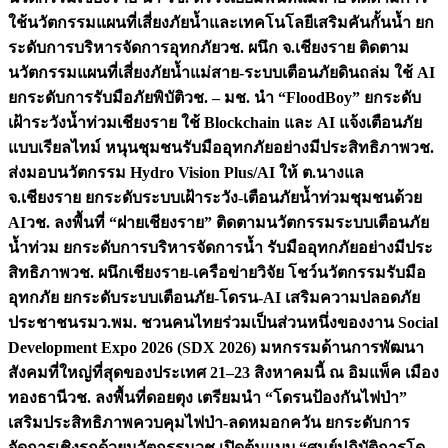
ใช้นวัตกรรมแผนที่เสี่ยงภัยน้ำและเทคโนโลยีเสริมคันกั้นน้ำ ยก
ระดับการบริหารจัดการอุทกภัย
วช. ผนึก จ.เชียงราย ติดตาม
นวัตกรรมแผนที่เสี่ยงภัยน้ำแม่สาย-ระบบเตือนภัยดินถล่ม ใช้ AI
ยกระดับการรับมือภัยพิบัติ
วช. – มช. นำ “FloodBoy” ยกระดับ
เฝ้าระวังน้ำท่วมเชียงราย ใช้ Blockchain และ AI แจ้งเตือนภัย
แบบเรียลไทม์ หนุนชุมชนรับมืออุทกภัยอย่างมีประสิทธิภาพ
วช.
ส่งมอบนวัตกรรม Hydro Vision Plus/AI ให้ ต.นางแล
จ.เชียงราย ยกระดับระบบเฝ้าระวัง-เตือนภัยน้ำท่วมชุมชนด้วย
AI
วช. ลงพื้นที่ “ฝายเชียงราย” ติดตามนวัตกรรมระบบเตือนภัย
น้ำท่วม ยกระดับการบริหารจัดการน้ำ รับมืออุทกภัยอย่างมีประ
สิทธิภาพ
วช. ผนึกเชียงราย-เครือข่ายวิจัย โชว์นวัตกรรมรับมือ
อุทกภัย ยกระดับระบบเตือนภัย-โดรน-AI เสริมความปลอดภัย
ประชาชน
รมว.พม. ชวนคนไทยร่วมเป็นส่วนหนึ่งของงาน Social
Development Expo 2026 (SDX 2026) มหกรรมด้านการพัฒนา
สังคมที่ใหญ่ที่สุดของประเทศ 21–23 สิงหาคมนี้ ณ อิมแพ็ค เมือง
ทองธานี
วช. ลงพื้นที่ดอยตุง เตรียมนำ “โดรนป้องกันไฟป่า”
เสริมประสิทธิภาพควบคุมไฟป่า-ลดหมอกควัน ยกระดับการ
จัดการเชิงรุกด้วยนวัตกรรม
วช.เปิดต้นแบบ “ศูนย์ปฏิบัติการโด