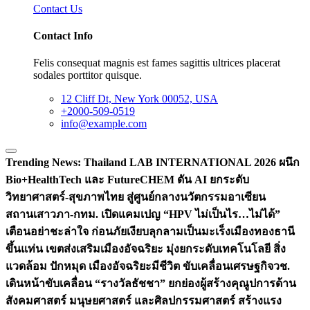
Contact Us
Contact Info
Felis consequat magnis est fames sagittis ultrices placerat
sodales porttitor quisque.
12 Cliff Dt, New York 00052, USA
+2000-509-0519
info@example.com
Trending News:
Thailand LAB INTERNATIONAL 2026 ผนึก
Bio+HealthTech และ FutureCHEM ดัน AI ยกระดับ
วิทยาศาสตร์-สุขภาพไทย สู่ศูนย์กลางนวัตกรรมอาเซียน
สถานเสาวภา-กทม. เปิดแคมเปญ “HPV ไม่เป็นไร…ไม่ได้”
เตือนอย่าชะล่าใจ ก่อนภัยเงียบลุกลามเป็นมะเร็ง
เมืองทองธานี
ขึ้นแท่น เขตส่งเสริมเมืองอัจฉริยะ มุ่งยกระดับเทคโนโลยี สิ่ง
แวดล้อม ปักหมุด เมืองอัจฉริยะมีชีวิต ขับเคลื่อนเศรษฐกิจ
วช.
เดินหน้าขับเคลื่อน “รางวัลธัชชา” ยกย่องผู้สร้างคุณูปการด้าน
สังคมศาสตร์ มนุษยศาสตร์ และศิลปกรรมศาสตร์ สร้างแรง