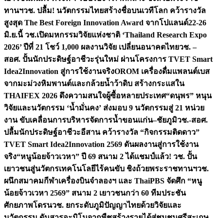
ทานฯ
วช. ปลื้ม! นวัตกรรมไทยสร้างชื่อบนเวทีโลก คว้ารางวัล
สูงสุด The Best Foreign Innovation Award จากโปแลนด์
22-26
มิ.ย.นี้ วช.เปิดมหกรรมวิจัยแห่งชาติ ‘Thailand Research Expo
2026’ ปีที่ 21 โชว์ 1,000 ผลงานวิจัย เปลี่ยนอนาคตไทย
วช. –
สอศ. ปั้นนักประดิษฐ์อาชีวะรุ่นใหม่ ผ่านโครงการ TVET Smart
Idea2Innovation สู่การใช้งานจริง
OROM เครื่องดื่มแพลนต์เบส
จากมะม่วงหิมพานต์และกล้วยน้ำว้าดิบ สร้างกระแสใน
THAIFEX 2026 ดึงความสนใจผู้ซื้อหลายประเทศ
“ดนุพร” หนุน
วิจัยและนวัตกรรม ‘น้ำมั่นคง’ ส่งมอบ 9 นวัตกรรมสู่ 21 หน่วย
งาน ขับเคลื่อนการบริหารจัดการน้ำขอนแก่น–ชัยภูมิ
วช.-สอศ.
ปลื้มนักประดิษฐ์อาชีวะอีสาน คว้ารางวัล “กิจกรรมติดดาว”
TVET Smart Idea2Innovation 2569 ดันผลงานสู่การใช้งาน
จริง
“หนูน้อยจ้าวเวหา” ปี 69 สนาม 2 ได้แชมป์แล้ว! วช. ปั้น
เยาวชนสู่นวัตกรเทคโนโลยีไร้คนขับ ชิงถ้วยพระราชทานฯ
วช.
ผนึกสมาคมกีฬาเครื่องบินจำลองฯ และ ThaiPBS จัดศึก “หนู
น้อยจ้าวเวหา 2569” สนาม 2 เยาวชนกว่า 60 ทีมประชัน
ศักยภาพโดรน
วช. ยกระดับภูมิปัญญาไทยด้วยวิจัยและ
นวัตกรรม ดันสารอะมิโนจากพืชสร้างรายได้สู่ชุมชนศรีสะเกษ