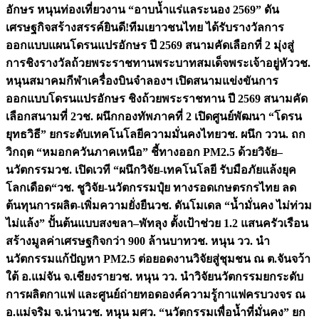
อักษร หนุนท่องเที่ยวงาน “อาบน้ำแร่แลระนอง 2569” ดัน
เศรษฐกิจสร้างสรรค์
ยินดี!ทีมเยาวชนไทย ได้รับรางวัลการ
ออกแบบแผนโดรนแปรอักษร ปี 2569 สนามคัดเลือกที่ 2 มุ่งสู่
การชิงรางวัลถ้วยพระราชทานพระบาทสมเด็จพระเจ้าอยู่หัว
วช.
หนุนสมาคมกีฬาเครื่องบินจำลองฯ เปิดสนามแข่งขันการ
ออกแบบโดรนแปรอักษร ชิงถ้วยพระราชทาน ปี 2569 สนามคัด
เลือกสนามที่ 2
วช. ผนึกกองทัพภาคที่ 2 เปิดศูนย์พัฒนา “โดรน
ยุทธวิธี” ยกระดับเทคโนโลยีความมั่นคงไทย
วช. ผนึก ววน. ถก
วิกฤต “หมอกควันภาคเหนือ” ชี้ทางออก PM2.5 ด้วยวิจัย–
นวัตกรรม
วช. เปิดเวที “ผนึกวิจัย-เทคโนโลยี รับมือภัยแล้งยุค
โลกเดือด“
วช. ชูวิจัย-นวัตกรรมปุ๋ย ทางรอดเกษตรกรไทย ลด
ต้นทุนการผลิต-เพิ่มความยั่งยืน
วช. ดันโมเดล “น้ำมั่นคง ไม่ท่วม
ไม่แล้ง” ปั้นต้นแบบสงขลา–พัทลุง ตั้งเป้าช่วย 1.2 แสนครัวเรือน
สร้างมูลค่าเศรษฐกิจกว่า 900 ล้านบาท
วช. หนุน วว. นำ
นวัตกรรมแก้ปัญหา PM2.5 ต่อยอดงานวิจัยสู่ชุมชน ณ ต.จันจว้า
ใต้ อ.แม่จัน จ.เชียงราย
วช. หนุน วว. นำวิจัยนวัตกรรมยกระดับ
การผลิตกาแฟ และศูนย์ถ่ายทอดองค์ความรู้กาแฟครบวงจร ณ
อ.แม่จริม จ.น่าน
วช. หนุน มศว. “นวัตกรรมเพื่อน้ำที่มั่นคง” ยก