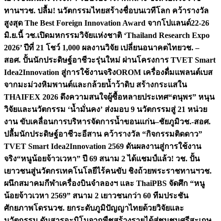
ทานฯ
วช. ปลื้ม! นวัตกรรมไทยสร้างชื่อบนเวทีโลก คว้ารางวัล
สูงสุด The Best Foreign Innovation Award จากโปแลนด์
22-26
มิ.ย.นี้ วช.เปิดมหกรรมวิจัยแห่งชาติ ‘Thailand Research Expo
2026’ ปีที่ 21 โชว์ 1,000 ผลงานวิจัย เปลี่ยนอนาคตไทย
วช. –
สอศ. ปั้นนักประดิษฐ์อาชีวะรุ่นใหม่ ผ่านโครงการ TVET Smart
Idea2Innovation สู่การใช้งานจริง
OROM เครื่องดื่มแพลนต์เบส
จากมะม่วงหิมพานต์และกล้วยน้ำว้าดิบ สร้างกระแสใน
THAIFEX 2026 ดึงความสนใจผู้ซื้อหลายประเทศ
“ดนุพร” หนุน
วิจัยและนวัตกรรม ‘น้ำมั่นคง’ ส่งมอบ 9 นวัตกรรมสู่ 21 หน่วย
งาน ขับเคลื่อนการบริหารจัดการน้ำขอนแก่น–ชัยภูมิ
วช.-สอศ.
ปลื้มนักประดิษฐ์อาชีวะอีสาน คว้ารางวัล “กิจกรรมติดดาว”
TVET Smart Idea2Innovation 2569 ดันผลงานสู่การใช้งาน
จริง
“หนูน้อยจ้าวเวหา” ปี 69 สนาม 2 ได้แชมป์แล้ว! วช. ปั้น
เยาวชนสู่นวัตกรเทคโนโลยีไร้คนขับ ชิงถ้วยพระราชทานฯ
วช.
ผนึกสมาคมกีฬาเครื่องบินจำลองฯ และ ThaiPBS จัดศึก “หนู
น้อยจ้าวเวหา 2569” สนาม 2 เยาวชนกว่า 60 ทีมประชัน
ศักยภาพโดรน
วช. ยกระดับภูมิปัญญาไทยด้วยวิจัยและ
นวัตกรรม ดันสารอะมิโนจากพืชสร้างรายได้สู่ชุมชนศรีสะเกษ