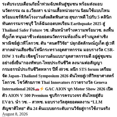
ระดับระบบเตือนภัยน้ำท่วมฉับพลันสู่ชุมชน พร้อมส่งมอบ
นวัตกรรม ณ อ.เวียงสา จ.น่าน
เสื้อหน่วยงาน นิยมใช้แบบไหน
พร้อมแชร์พิกัดโรงงานสั่งผลิต
ฟันสวย สุขภาพดี ไปกับ 5 คลินิก
ทันตกรรมราชบุรี ใกล้ฉัน
ถอดบทเรียน Earthquake 2025 สู่
Thailand Safer Future วช. เดินหน้าสร้างความพร้อม
วช. ลงพื้น
ที่ภูเก็ต หนุนอาชีวะต่อยอดนวัตกรรมท้องถิ่น สร้างมูลค่าเชิง
พาณิชย์สู่เวทีโลก
วช. ดัน “ดนตรีวิจัย” ปลุกอัตลักษณ์ภูเก็ต สู่เวที
สากลผ่านเสียงซิมโฟนี
กระทรวงอุตสาหกรรม มอบรางวัล CSR-
DIW 3 ระดับ เชิดชูโรงงานต้นแบบ“อุตสาหกรรมดี อยู่คู่ชุมชน
อย่างยั่งยืน”
กองทัพบก-ไทยประกันชีวิต ลงนามต่อสัญญา
กรมธรรม์ประกันชีวิตทหาร ปีที่ 40
วช. ผนึก STS forum เตรียม
จัด Japan–Thailand Symposium 2026 ดันไทยสู่เวทีวิทยาศาสตร์
โลก
วช. โชว์ศักยภาพ Thai Innovators กวาดรางวัล Geneva
International 2026
GAC AION บุก Motor Show 2026 เปิด
ตัว AION V 500 Premium ชูบริการครบวงจร ดันไทยสู่ฮับ
EV
อว. นำ วช. – สวทช. มอบรางวัลสุดยอดผลงาน “LLM
สัญชาติไทย” ดัน 24 ต้นแบบยกระดับงานวิจัยสู่การใช้งานจริง
August 8, 2026