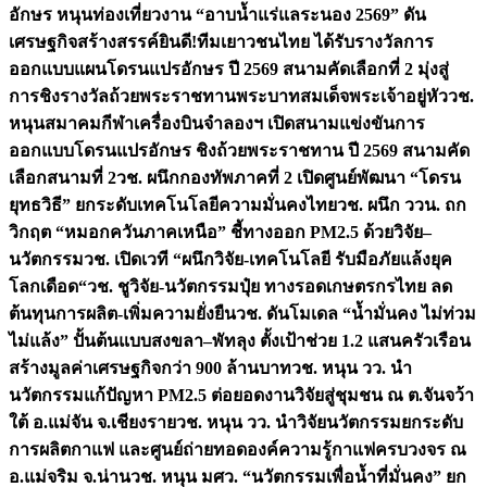
อักษร หนุนท่องเที่ยวงาน “อาบน้ำแร่แลระนอง 2569” ดัน
เศรษฐกิจสร้างสรรค์
ยินดี!ทีมเยาวชนไทย ได้รับรางวัลการ
ออกแบบแผนโดรนแปรอักษร ปี 2569 สนามคัดเลือกที่ 2 มุ่งสู่
การชิงรางวัลถ้วยพระราชทานพระบาทสมเด็จพระเจ้าอยู่หัว
วช.
หนุนสมาคมกีฬาเครื่องบินจำลองฯ เปิดสนามแข่งขันการ
ออกแบบโดรนแปรอักษร ชิงถ้วยพระราชทาน ปี 2569 สนามคัด
เลือกสนามที่ 2
วช. ผนึกกองทัพภาคที่ 2 เปิดศูนย์พัฒนา “โดรน
ยุทธวิธี” ยกระดับเทคโนโลยีความมั่นคงไทย
วช. ผนึก ววน. ถก
วิกฤต “หมอกควันภาคเหนือ” ชี้ทางออก PM2.5 ด้วยวิจัย–
นวัตกรรม
วช. เปิดเวที “ผนึกวิจัย-เทคโนโลยี รับมือภัยแล้งยุค
โลกเดือด“
วช. ชูวิจัย-นวัตกรรมปุ๋ย ทางรอดเกษตรกรไทย ลด
ต้นทุนการผลิต-เพิ่มความยั่งยืน
วช. ดันโมเดล “น้ำมั่นคง ไม่ท่วม
ไม่แล้ง” ปั้นต้นแบบสงขลา–พัทลุง ตั้งเป้าช่วย 1.2 แสนครัวเรือน
สร้างมูลค่าเศรษฐกิจกว่า 900 ล้านบาท
วช. หนุน วว. นำ
นวัตกรรมแก้ปัญหา PM2.5 ต่อยอดงานวิจัยสู่ชุมชน ณ ต.จันจว้า
ใต้ อ.แม่จัน จ.เชียงราย
วช. หนุน วว. นำวิจัยนวัตกรรมยกระดับ
การผลิตกาแฟ และศูนย์ถ่ายทอดองค์ความรู้กาแฟครบวงจร ณ
อ.แม่จริม จ.น่าน
วช. หนุน มศว. “นวัตกรรมเพื่อน้ำที่มั่นคง” ยก