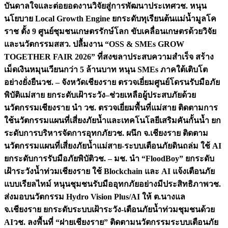
บันดาลใจและต่อยอดงานวิจัยสู่การพัฒนาประเทศ
วช. หนุน
นโยบาย Local Growth Engine ยกระดับทุเรียนต้นแม่น้ำมูลโค
ราช ตั้ง 9 ศูนย์ชุมชนเกษตรรักษ์โลก ขับเคลื่อนเกษตรด้วยวิจัย
และนวัตกรรม
สสว. ปลื้มงาน “OSS & SMEs GROW
TOGETHER FAIR 2026” ที่สงขลาประสบความสำเร็จ สร้าง
เม็ดเงินหมุนเวียนกว่า 5 ล้านบาท หนุน SMEs ภาคใต้เติบโต
อย่างยั่งยืน
วช. – จังหวัดเชียงราย ตรวจเยี่ยมศูนย์โดรนรับมือภัย
พิบัติแม่สาย ยกระดับเฝ้าระวัง–ช่วยเหลือผู้ประสบภัยด้วย
นวัตกรรม
เชียงราย นำ วช. ตรวจเยี่ยมพื้นที่แม่สาย ติดตามการ
ใช้นวัตกรรมแผนที่เสี่ยงภัยน้ำและเทคโนโลยีเสริมคันกั้นน้ำ ยก
ระดับการบริหารจัดการอุทกภัย
วช. ผนึก จ.เชียงราย ติดตาม
นวัตกรรมแผนที่เสี่ยงภัยน้ำแม่สาย-ระบบเตือนภัยดินถล่ม ใช้ AI
ยกระดับการรับมือภัยพิบัติ
วช. – มช. นำ “FloodBoy” ยกระดับ
เฝ้าระวังน้ำท่วมเชียงราย ใช้ Blockchain และ AI แจ้งเตือนภัย
แบบเรียลไทม์ หนุนชุมชนรับมืออุทกภัยอย่างมีประสิทธิภาพ
วช.
ส่งมอบนวัตกรรม Hydro Vision Plus/AI ให้ ต.นางแล
จ.เชียงราย ยกระดับระบบเฝ้าระวัง-เตือนภัยน้ำท่วมชุมชนด้วย
AI
วช. ลงพื้นที่ “ฝายเชียงราย” ติดตามนวัตกรรมระบบเตือนภัย