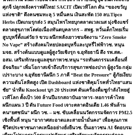
ศุภจี ปลุกพลังคราฟต์ไทย! SACIT เปิดเวทีโลก ดัน “ของขวัญ
แห่งชาติ” ดึงคนชมทะลุ 5 หมื่นคน เงินสะพัด 150 ลบ.
Tipco
Herbs เปิดเกมรุกส่ง 5 สมุนไพรไทยบุกตลาดเวลเนส มุ่งชิงแชร์
ตลาดสุขภาพโตต่อเนื่อง
ทันตบุคลากร – สพฐ. หวั่นเด็กไทยเริ่ม
สูบบุหรี่ตั้งแต่วัย 9 ขวบ ผนึกพลังเยาวชนจัดงาน “Zero Smoke
No Vape” สร้างสังคมไทยปลอดบุหรี่และบุหรี่ไฟฟ้า
วช. หนุน
มจธ. สร้างต้นแบบดูแลผู้สูงวัยเชิงรุก จ.อุทัยธานี ดึง รพ.สต.-
อสม. เสริมทักษะดูแลสุขภาพ
วช.หนุน “รถทันตกรรมเคลื่อนที่
อัจฉริยะ” เพิ่มโอกาสเข้าถึงบริการสุขภาพช่องปาก ผู้สูงวัย-กลุ่ม
เปราะบาง จ.อุทัยธานี
ผนึก 5 ภาคี “Beat the Pressure” สู้ภัยเงียบ
ความดันโลหิตสูง เปิด Dashboard แห่งชาติคุมโรคทั่วไทย
“แสน
ชัย” นำทีม Knockout บุก 20 ประเทศ ดันเครื่องดื่มชูกำลังไทยสู่
เวทีโลก ตั้งเป้า 500 ล้านปีแรก
สถาบันอาหาร–หอการค้าไทย
ผนึกแผน 3 ปี ดัน Future Food เจาะตลาดอินเดีย 1.46 พันล้าน
คน
“ยศชนัน” ผนึก วช. – มช. ขับเคลื่อนนวัตกรรมจัดการ PM2.5
เชิงพื้นที่ หนุน “อากาศสะอาดและสายน้ำมั่นคง” เพื่อคุณภาพ
ชีวิตประชาชนภาคเหนืออย่างยั่งยืน
วช. ปั้นเยาวชน AI จัดอบรม