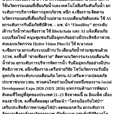
ใช้นวัตกรรมแผนที่เสี่ยงภัยน้ำและเทคโนโลยีเสริมคันกั้นน้ำ ยก
ระดับการบริหารจัดการอุทกภัย
วช. ผนึก จ.เชียงราย ติดตาม
นวัตกรรมแผนที่เสี่ยงภัยน้ำแม่สาย-ระบบเตือนภัยดินถล่ม ใช้ AI
ยกระดับการรับมือภัยพิบัติ
วช. – มช. นำ “FloodBoy” ยกระดับ
เฝ้าระวังน้ำท่วมเชียงราย ใช้ Blockchain และ AI แจ้งเตือนภัย
แบบเรียลไทม์ หนุนชุมชนรับมืออุทกภัยอย่างมีประสิทธิภาพ
วช.
ส่งมอบนวัตกรรม Hydro Vision Plus/AI ให้ ต.นางแล
จ.เชียงราย ยกระดับระบบเฝ้าระวัง-เตือนภัยน้ำท่วมชุมชนด้วย
AI
วช. ลงพื้นที่ “ฝายเชียงราย” ติดตามนวัตกรรมระบบเตือนภัย
น้ำท่วม ยกระดับการบริหารจัดการน้ำ รับมืออุทกภัยอย่างมีประ
สิทธิภาพ
วช. ผนึกเชียงราย-เครือข่ายวิจัย โชว์นวัตกรรมรับมือ
อุทกภัย ยกระดับระบบเตือนภัย-โดรน-AI เสริมความปลอดภัย
ประชาชน
รมว.พม. ชวนคนไทยร่วมเป็นส่วนหนึ่งของงาน Social
Development Expo 2026 (SDX 2026) มหกรรมด้านการพัฒนา
สังคมที่ใหญ่ที่สุดของประเทศ 21–23 สิงหาคมนี้ ณ อิมแพ็ค เมือง
ทองธานี
วช. ลงพื้นที่ดอยตุง เตรียมนำ “โดรนป้องกันไฟป่า”
เสริมประสิทธิภาพควบคุมไฟป่า-ลดหมอกควัน ยกระดับการ
จัดการเชิงรุกด้วยนวัตกรรม
วช.เปิดต้นแบบ “ศูนย์ปฏิบัติการโด