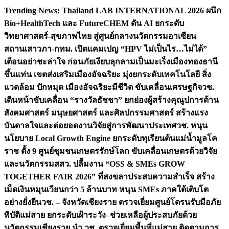
Skip
Trending News:
Thailand LAB INTERNATIONAL 2026 ผนึก
to
Bio+HealthTech และ FutureCHEM ดัน AI ยกระดับ
content
วิทยาศาสตร์-สุขภาพไทย สู่ศูนย์กลางนวัตกรรมอาเซียน
สถานเสาวภา-กทม. เปิดแคมเปญ “HPV ไม่เป็นไร…ไม่ได้”
เตือนอย่าชะล่าใจ ก่อนภัยเงียบลุกลามเป็นมะเร็ง
เมืองทองธานี
ขึ้นแท่น เขตส่งเสริมเมืองอัจฉริยะ มุ่งยกระดับเทคโนโลยี สิ่ง
แวดล้อม ปักหมุด เมืองอัจฉริยะมีชีวิต ขับเคลื่อนเศรษฐกิจ
วช.
เดินหน้าขับเคลื่อน “รางวัลธัชชา” ยกย่องผู้สร้างคุณูปการด้าน
สังคมศาสตร์ มนุษยศาสตร์ และศิลปกรรมศาสตร์ สร้างแรง
บันดาลใจและต่อยอดงานวิจัยสู่การพัฒนาประเทศ
วช. หนุน
นโยบาย Local Growth Engine ยกระดับทุเรียนต้นแม่น้ำมูลโค
ราช ตั้ง 9 ศูนย์ชุมชนเกษตรรักษ์โลก ขับเคลื่อนเกษตรด้วยวิจัย
และนวัตกรรม
สสว. ปลื้มงาน “OSS & SMEs GROW
TOGETHER FAIR 2026” ที่สงขลาประสบความสำเร็จ สร้าง
เม็ดเงินหมุนเวียนกว่า 5 ล้านบาท หนุน SMEs ภาคใต้เติบโต
อย่างยั่งยืน
วช. – จังหวัดเชียงราย ตรวจเยี่ยมศูนย์โดรนรับมือภัย
พิบัติแม่สาย ยกระดับเฝ้าระวัง–ช่วยเหลือผู้ประสบภัยด้วย
นวัตกรรม
เชียงราย นำ วช. ตรวจเยี่ยมพื้นที่แม่สาย ติดตามการ