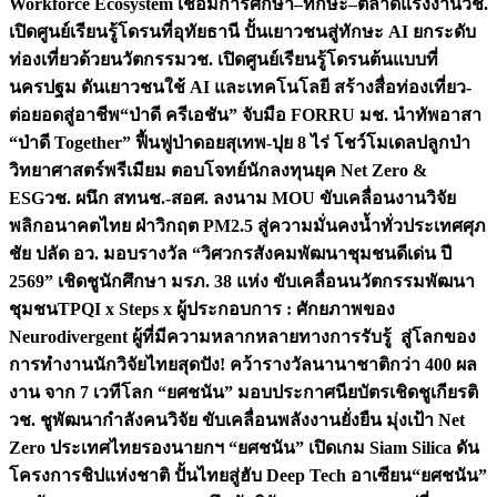
Workforce Ecosystem เชื่อมการศึกษา–ทักษะ–ตลาดแรงงาน
วช.
เปิดศูนย์เรียนรู้โดรนที่อุทัยธานี ปั้นเยาวชนสู่ทักษะ AI ยกระดับ
ท่องเที่ยวด้วยนวัตกรรม
วช. เปิดศูนย์เรียนรู้โดรนต้นแบบที่
นครปฐม ดันเยาวชนใช้ AI และเทคโนโลยี สร้างสื่อท่องเที่ยว-
ต่อยอดสู่อาชีพ
“ป่าดี ครีเอชัน” จับมือ FORRU มช. นำทัพอาสา
“ป่าดี Together” ฟื้นฟูป่าดอยสุเทพ-ปุย 8 ไร่ โชว์โมเดลปลูกป่า
วิทยาศาสตร์พรีเมียม ตอบโจทย์นักลงทุนยุค Net Zero &
ESG
วช. ผนึก สทนช.-สอศ. ลงนาม MOU ขับเคลื่อนงานวิจัย
พลิกอนาคตไทย ฝ่าวิกฤต PM2.5 สู่ความมั่นคงน้ำทั่วประเทศ
ศุภ
ชัย ปลัด อว. มอบรางวัล “วิศวกรสังคมพัฒนาชุมชนดีเด่น ปี
2569” เชิดชูนักศึกษา มรภ. 38 แห่ง ขับเคลื่อนนวัตกรรมพัฒนา
ชุมชน
TPQI x Steps x ผู้ประกอบการ : ศักยภาพของ
Neurodivergent ผู้ที่มีความหลากหลายทางการรับรู้ สู่โลกของ
การทำงาน
นักวิจัยไทยสุดปัง! คว้ารางวัลนานาชาติกว่า 400 ผล
งาน จาก 7 เวทีโลก “ยศชนัน” มอบประกาศนียบัตรเชิดชูเกียรติ
วช. ชูพัฒนากำลังคนวิจัย ขับเคลื่อนพลังงานยั่งยืน มุ่งเป้า Net
Zero ประเทศไทย
รองนายกฯ “ยศชนัน” เปิดเกม Siam Silica ดัน
โครงการชิปแห่งชาติ ปั้นไทยสู่ฮับ Deep Tech อาเซียน
“ยศชนัน”