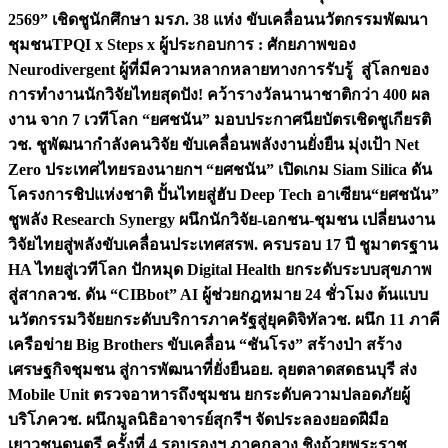
2569” เชิดชูนักศึกษา มรภ. 38 แห่ง ขับเคลื่อนนวัตกรรมพัฒนา
ชุมชน
TPQI x Steps x ผู้ประกอบการ : ศักยภาพของ
Neurodivergent ผู้ที่มีความหลากหลายทางการรับรู้ สู่โลกของ
การทำงาน
นักวิจัยไทยสุดปัง! คว้ารางวัลนานาชาติกว่า 400 ผล
งาน จาก 7 เวทีโลก “ยศชนัน” มอบประกาศนียบัตรเชิดชูเกียรติ
วช. ชูพัฒนากำลังคนวิจัย ขับเคลื่อนพลังงานยั่งยืน มุ่งเป้า Net
Zero ประเทศไทย
รองนายกฯ “ยศชนัน” เปิดเกม Siam Silica ดัน
โครงการชิปแห่งชาติ ปั้นไทยสู่ฮับ Deep Tech อาเซียน
“ยศชนัน”
ชูพลัง Research Synergy ผนึกนักวิจัย-เอกชน-ชุมชน เปลี่ยนงาน
วิจัยไทยสู่พลังขับเคลื่อนประเทศ
สรพ. ครบรอบ 17 ปี ชูมาตรฐาน
HA ไทยสู่เวทีโลก ปักหมุด Digital Health ยกระดับระบบสุขภาพ
สู่สากล
วช. ดัน “CIBbot” AI ผู้ช่วยกฎหมาย 24 ชั่วโมง ต้นแบบ
นวัตกรรมวิจัยยกระดับบริการภาครัฐสู่ยุคดิจิทัล
วช. ผนึก 11 ภาคี
เครือข่าย Big Brothers ขับเคลื่อน “ชันโรง” สร้างป่า สร้าง
เศรษฐกิจชุมชน สู่การพัฒนาที่ยั่งยืน
อย. ลุยตลาดสดธนบุรี ส่ง
Mobile Unit ตรวจอาหารถึงชุมชน ยกระดับความปลอดภัยผู้
บริโภค
วช. ผนึกมูลนิธิอาจารย์สุกรีฯ จัดประลองยอดฝีมือ
เยาวชนดนตรี ครั้งที่ 4 รอบรองฯ ภาคกลาง ชิงถ้วยพระราช