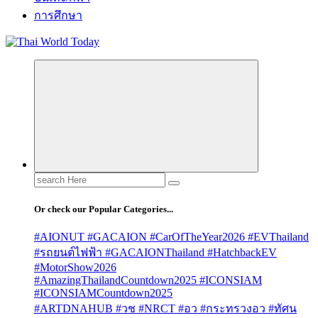
การศึกษา
Search
for:
Or check our Popular Categories...
#AIONUT #GACAION #CarOfTheYear2026 #EVThailand
#รถยนต์ไฟฟ้า #GACAIONThailand #HatchbackEV
#MotorShow2026
#AmazingThailandCountdown2025 #ICONSIAM
#ICONSIAMCountdown2025
#ARTDNAHUB #วช #NRCT #อว #กระทรวงอว #ทัศน