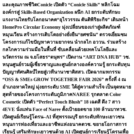
และคุณภาพชีวิต
Conicle เปิดตัว “Conicle Skills” พลิกโฉม
องค์กรสู่ Skills-Based Organization ผนึก AI ยกระดับทักษะ
แรงงานไทยรับโลกอนาคต
“อุไรวรรณ ตันติพิริยะกิจ” เดินหน้า
HomePro Circular Economy มุ่งเปลี่ยนของเก่าสู่ผลิตภัณฑ์
หมุนเวียน สร้างการเติบโตอย่างยั่งยืน
“ยศชนัน” ตรวจเยี่ยมชม
โครงการแก้ไขปัญหาความยากจน นำกลไก อววน. ร่วมสร้าง
กลไกความร่วมมือในพื้นที่ ขับเคลื่อนด้วยเทคโนโลยีและ
นวัตกรรม ณ จ.ยโสธร
“ดนุพร” เปิดงาน “ART DNA HUB” วช.
หนุนศูนย์รวมผู้เชี่ยวชาญและศูนย์กลางองค์ความรู้ ยกระดับทุน
ปัญญาทัศนศิลป์ไทยสู่เวทีนานาชาติ
สสว. เปิดฉากมหกรรม
“OSS & SMEs GROW TOGETHER FAIR 2026” ครั้งที่ 4 ณ
อำเภอหาดใหญ่ มุ่งยกระดับ SME ใต้สู่ความสำเร็จ เป็นจุดหมาย
สุดท้ายของโครงการระดับภูมิภาค
NAREE รุกตลาด Color
Cosmetic เปิดตัว “Perfect Touch Blush” 18 เฉดสี ดึง 7 สาว
4EVE นั่งแท่น Face of Naree ตั้งเป้ายอดขาย 100 ล้านบาท
วช.
เปิดศูนย์เรียนรู้โดรน–AI ที่สุพรรณบุรี ยกระดับทักษะเยาวชน
หนุนการท่องเที่ยวและอาชีพแห่งอนาคต
วช. ขยายโอกาสการ
เรียนรู้ เสริมทักษะเยาวชนด้วย AI เปิดศูนย์การเรียนรู้โดรนเพื่อ