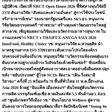
เขียนโปรแกรมโดรนแปรอักษร เสริมทักษะนวัตกรรมสู่ภาค
ปฏิบัติ
วช. เปิดเวที NRCT Open House 2026 ชี้ทิศทางทุนวิจัยปี
2570 ดันงานวิจัย “สังคมและความมั่นคง” สู่การใช้ประโยชน์
จริง
“อาจารย์เชน” รองนายกรัฐมนตรีและ รมว.อว. หนุนงาน
วิจัยวัฒนธรรมดนตรี “ท่าสยาม” สร้างคุณค่าวัฒนธรรมไทยสู่
สากล
วช. เชิญชมผลงานวิจัยและนวัตกรรมอาหารสุขภาพ ใน
งานแถลงข่าว NRCT x THAIFEX-ANUGA ASIA 2026
InnoFood, Healthy Choice
วช. หนุนงานวิจัย ม.สวนดุสิต นำ
มาตรฐานสากล ISO 37001ยกระดับความโปร่งใสองค์กร
ปกครองส่วนท้องถิ่น
วช. หนุนทุนวิจัย “นวัตกรรมห้องลดฝุ่นแรง
ดันบวกควบคู่ระบบเฝ้าระวังอัจฉริยะด้วยเซ็นเซอร์” ขับเคลื่อน
เป้าหมายประเทศไทยสู่สังคมอากาศสะอาดอย่างยั่งยืน
สสส.ปลุก
พลัง “ขยับประเทศ” สู้โรค NCDs จัดงาน “เดิน-วิ่งสมาธิ
วิสาขะ” ครั้งที่ 25 พร้อมกัน 70 พื้นที่ทั่วไทย 31 พ.ค.นี้
ProPak
Asia 2026 ย้ายสู่ “อิมแพ็ค เมืองทองฯ” ดันไทยสู่ฮับนวัตกรรม
การผลิต-บรรจุภัณฑ์เอเชีย คาดเงินสะพัด 5.5 พันล้าน
อว. Kick
off “ศูนย์เกษตรวิถีเมือง วช.” ดันนโยบาย Wellness สู่ความ
มั่นคงอาหารไทย
กองทุนพัฒนาสื่อฯ จัดปัจฉิมนิเทศ “Young จะ