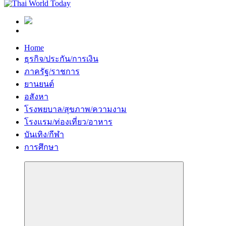
Home
ธุรกิจ/ประกัน/การเงิน
ภาครัฐ/ราชการ
ยานยนต์
อสังหา
โรงพยบาล/สุขภาพ/ความงาม
โรงแรม/ท่องเที่ยว/อาหาร
บันเทิง/กีฬา
การศึกษา