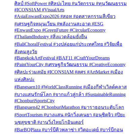
ศิลป์ #SoftPower #ศิลปะไทย #นวัตกรรม #ทุนวัฒนธรรม
#ICONSIAM #VisualArts
#AsiaEnwastExpo2026 #สอท #อุตสาหกรรมสีเขียว
#เศรษฐกิจหมุนเวียน #พลังงานสะอาด #ESG
#EnwastExpo #GreenFuture #CircularEconomy
#ThailandIndustry #สิ่งแวดล้อมยั่งยืน
#BaliChoralFestival #วงปล่อยแก่ประเทศไทย #วิจัยเพื่อ
สังคมสูงวัย
#BangkokArtFestival #BAF11 #CraftYourDreams
#PaintYourCity #เศรษฐกิจวัฒนธรรม #CreativeEconomy
#ศิลปะร่วมสมัย #ICONSIAM #สศร #ArtMarket #เมือง
แห่งศิลปะ
#Bangsaen10 #WorldClassRunning #เมืองกีฬาเวิลด์คลาส
#บางแสนรักษ์โลก #จากแก้วสู่กล้า #SustainableRunning
#ChonburiSportsCity
#Bangsaen42 #ChonburiMarathon #มาราธอนระดับโลก
#SportTourism #บางแสน #นักวิ่งเคนยา #อนุชิตจิว #ปิยะ
นุชสุขชาติ #งานวิ่งไทยโกอินเตอร์
#BarBQPlaza #บาร์บีคิวพลาซ่า #วิตอะเดย์ #บาร์บีกอน