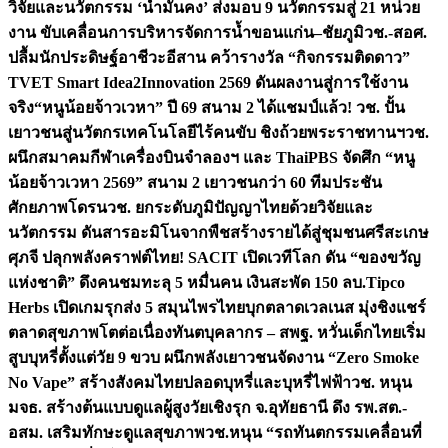
วิจัยและนวัตกรรม ‘น้ำมั่นคง’ ส่งมอบ 9 นวัตกรรมสู่ 21 หน่วย
งาน ขับเคลื่อนการบริหารจัดการน้ำขอนแก่น–ชัยภูมิ
วช.-สอศ.
ปลื้มนักประดิษฐ์อาชีวะอีสาน คว้ารางวัล “กิจกรรมติดดาว”
TVET Smart Idea2Innovation 2569 ดันผลงานสู่การใช้งาน
จริง
“หนูน้อยจ้าวเวหา” ปี 69 สนาม 2 ได้แชมป์แล้ว! วช. ปั้น
เยาวชนสู่นวัตกรเทคโนโลยีไร้คนขับ ชิงถ้วยพระราชทานฯ
วช.
ผนึกสมาคมกีฬาเครื่องบินจำลองฯ และ ThaiPBS จัดศึก “หนู
น้อยจ้าวเวหา 2569” สนาม 2 เยาวชนกว่า 60 ทีมประชัน
ศักยภาพโดรน
วช. ยกระดับภูมิปัญญาไทยด้วยวิจัยและ
นวัตกรรม ดันสารอะมิโนจากพืชสร้างรายได้สู่ชุมชนศรีสะเกษ
ศุภจี ปลุกพลังคราฟต์ไทย! SACIT เปิดเวทีโลก ดัน “ของขวัญ
แห่งชาติ” ดึงคนชมทะลุ 5 หมื่นคน เงินสะพัด 150 ลบ.
Tipco
Herbs เปิดเกมรุกส่ง 5 สมุนไพรไทยบุกตลาดเวลเนส มุ่งชิงแชร์
ตลาดสุขภาพโตต่อเนื่อง
ทันตบุคลากร – สพฐ. หวั่นเด็กไทยเริ่ม
สูบบุหรี่ตั้งแต่วัย 9 ขวบ ผนึกพลังเยาวชนจัดงาน “Zero Smoke
No Vape” สร้างสังคมไทยปลอดบุหรี่และบุหรี่ไฟฟ้า
วช. หนุน
มจธ. สร้างต้นแบบดูแลผู้สูงวัยเชิงรุก จ.อุทัยธานี ดึง รพ.สต.-
อสม. เสริมทักษะดูแลสุขภาพ
วช.หนุน “รถทันตกรรมเคลื่อนที่