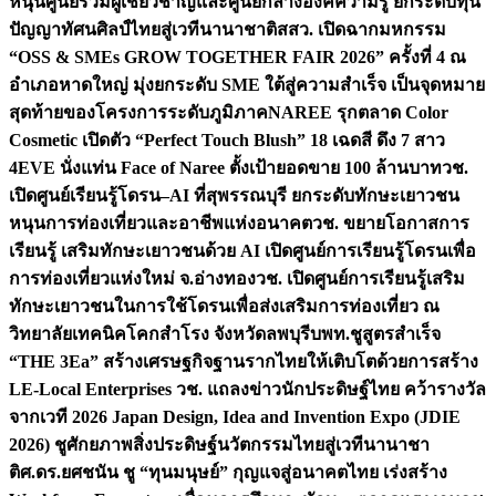
หนุนศูนย์รวมผู้เชี่ยวชาญและศูนย์กลางองค์ความรู้ ยกระดับทุน
ปัญญาทัศนศิลป์ไทยสู่เวทีนานาชาติ
สสว. เปิดฉากมหกรรม
“OSS & SMEs GROW TOGETHER FAIR 2026” ครั้งที่ 4 ณ
อำเภอหาดใหญ่ มุ่งยกระดับ SME ใต้สู่ความสำเร็จ เป็นจุดหมาย
สุดท้ายของโครงการระดับภูมิภาค
NAREE รุกตลาด Color
Cosmetic เปิดตัว “Perfect Touch Blush” 18 เฉดสี ดึง 7 สาว
4EVE นั่งแท่น Face of Naree ตั้งเป้ายอดขาย 100 ล้านบาท
วช.
เปิดศูนย์เรียนรู้โดรน–AI ที่สุพรรณบุรี ยกระดับทักษะเยาวชน
หนุนการท่องเที่ยวและอาชีพแห่งอนาคต
วช. ขยายโอกาสการ
เรียนรู้ เสริมทักษะเยาวชนด้วย AI เปิดศูนย์การเรียนรู้โดรนเพื่อ
การท่องเที่ยวแห่งใหม่ จ.อ่างทอง
วช. เปิดศูนย์การเรียนรู้เสริม
ทักษะเยาวชนในการใช้โดรนเพื่อส่งเสริมการท่องเที่ยว ณ
วิทยาลัยเทคนิคโคกสำโรง จังหวัดลพบุรี
บพท.ชูสูตรสำเร็จ
“THE 3Ea” สร้างเศรษฐกิจฐานรากไทยให้เติบโตด้วยการสร้าง
LE-Local Enterprises
วช. แถลงข่าวนักประดิษฐ์ไทย คว้ารางวัล
จากเวที 2026 Japan Design, Idea and Invention Expo (JDIE
2026) ชูศักยภาพสิ่งประดิษฐ์นวัตกรรมไทยสู่เวทีนานาชา
ติ
ศ.ดร.ยศชนัน ชู “ทุนมนุษย์” กุญแจสู่อนาคตไทย เร่งสร้าง