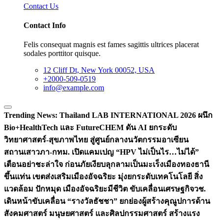
Contact Us
Contact Info
Felis consequat magnis est fames sagittis ultrices placerat
sodales porttitor quisque.
12 Cliff Dt, New York 00052, USA
+2000-509-0519
info@example.com
Trending News:
Thailand LAB INTERNATIONAL 2026 ผนึก
Bio+HealthTech และ FutureCHEM ดัน AI ยกระดับ
วิทยาศาสตร์-สุขภาพไทย สู่ศูนย์กลางนวัตกรรมอาเซียน
สถานเสาวภา-กทม. เปิดแคมเปญ “HPV ไม่เป็นไร…ไม่ได้”
เตือนอย่าชะล่าใจ ก่อนภัยเงียบลุกลามเป็นมะเร็ง
เมืองทองธานี
ขึ้นแท่น เขตส่งเสริมเมืองอัจฉริยะ มุ่งยกระดับเทคโนโลยี สิ่ง
แวดล้อม ปักหมุด เมืองอัจฉริยะมีชีวิต ขับเคลื่อนเศรษฐกิจ
วช.
เดินหน้าขับเคลื่อน “รางวัลธัชชา” ยกย่องผู้สร้างคุณูปการด้าน
สังคมศาสตร์ มนุษยศาสตร์ และศิลปกรรมศาสตร์ สร้างแรง