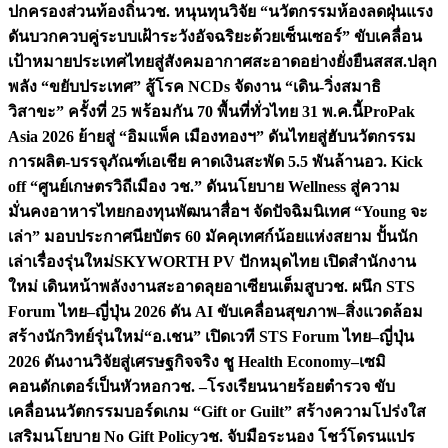
ปกครองส่วนท้องถิ่น
วช. หนุนทุนวิจัย “นวัตกรรมห้องลดฝุ่นแรง
ดันบวกควบคู่ระบบเฝ้าระวังอัจฉริยะด้วยเซ็นเซอร์” ขับเคลื่อน
เป้าหมายประเทศไทยสู่สังคมอากาศสะอาดอย่างยั่งยืน
สสส.ปลุก
พลัง “ขยับประเทศ” สู้โรค NCDs จัดงาน “เดิน-วิ่งสมาธิ
วิสาขะ” ครั้งที่ 25 พร้อมกัน 70 พื้นที่ทั่วไทย 31 พ.ค.นี้
ProPak
Asia 2026 ย้ายสู่ “อิมแพ็ค เมืองทองฯ” ดันไทยสู่ฮับนวัตกรรม
การผลิต-บรรจุภัณฑ์เอเชีย คาดเงินสะพัด 5.5 พันล้าน
อว. Kick
off “ศูนย์เกษตรวิถีเมือง วช.” ดันนโยบาย Wellness สู่ความ
มั่นคงอาหารไทย
กองทุนพัฒนาสื่อฯ จัดปัจฉิมนิเทศ “Young จะ
เล่า” มอบประกาศนียบัตร 60 มัคคุเทศก์น้อยแห่งสยาม ปั้นนัก
เล่าเรื่องรุ่นใหม่
SKYWORTH PV ปักหมุดไทย เปิดสำนักงาน
ใหม่ เดินหน้าพลังงานสะอาดลุยอาเซียนเต็มสูบ
วช. ผนึก STS
Forum ไทย–ญี่ปุ่น 2026 ดัน AI ขับเคลื่อนสุขภาพ–สิ่งแวดล้อม
สร้างนักวิทย์รุ่นใหม่
“อ.เชน” เปิดเวที STS Forum ไทย–ญี่ปุ่น
2026 ดันงานวิจัยสู่เศรษฐกิจจริง ชู Health Economy–เซมิ
คอนดักเตอร์เป็นหัวหอก
วช. –โรงเรียนนายร้อยตำรวจ ขับ
เคลื่อนนวัตกรรมบอร์ดเกม “Gift or Guilt” สร้างความโปร่งใส
เสริมนโยบาย No Gift Policy
วช. จับมือระนอง โชว์โดรนแปร