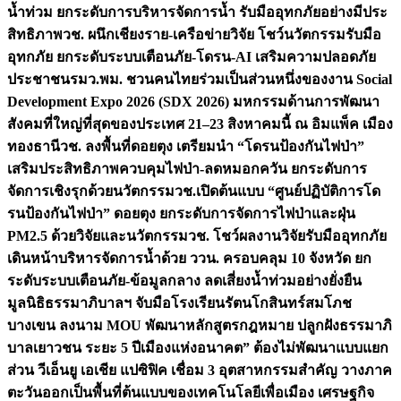
น้ำท่วม ยกระดับการบริหารจัดการน้ำ รับมืออุทกภัยอย่างมีประ
สิทธิภาพ
วช. ผนึกเชียงราย-เครือข่ายวิจัย โชว์นวัตกรรมรับมือ
อุทกภัย ยกระดับระบบเตือนภัย-โดรน-AI เสริมความปลอดภัย
ประชาชน
รมว.พม. ชวนคนไทยร่วมเป็นส่วนหนึ่งของงาน Social
Development Expo 2026 (SDX 2026) มหกรรมด้านการพัฒนา
สังคมที่ใหญ่ที่สุดของประเทศ 21–23 สิงหาคมนี้ ณ อิมแพ็ค เมือง
ทองธานี
วช. ลงพื้นที่ดอยตุง เตรียมนำ “โดรนป้องกันไฟป่า”
เสริมประสิทธิภาพควบคุมไฟป่า-ลดหมอกควัน ยกระดับการ
จัดการเชิงรุกด้วยนวัตกรรม
วช.เปิดต้นแบบ “ศูนย์ปฏิบัติการโด
รนป้องกันไฟป่า” ดอยตุง ยกระดับการจัดการไฟป่าและฝุ่น
PM2.5 ด้วยวิจัยและนวัตกรรม
วช. โชว์ผลงานวิจัยรับมืออุทกภัย
เดินหน้าบริหารจัดการน้ำด้วย ววน. ครอบคลุม 10 จังหวัด ยก
ระดับระบบเตือนภัย-ข้อมูลกลาง ลดเสี่ยงน้ำท่วมอย่างยั่งยืน
มูลนิธิธรรมาภิบาลฯ จับมือโรงเรียนรัตนโกสินทร์สมโภช
บางเขน ลงนาม MOU พัฒนาหลักสูตรกฎหมาย ปลูกฝังธรรมาภิ
บาลเยาวชน ระยะ 5 ปี
เมืองแห่งอนาคต” ต้องไม่พัฒนาแบบแยก
ส่วน วีเอ็นยู เอเชีย แปซิฟิค เชื่อม 3 อุตสาหกรรมสำคัญ วางภาค
ตะวันออกเป็นพื้นที่ต้นแบบของเทคโนโลยีเพื่อเมือง เศรษฐกิจ