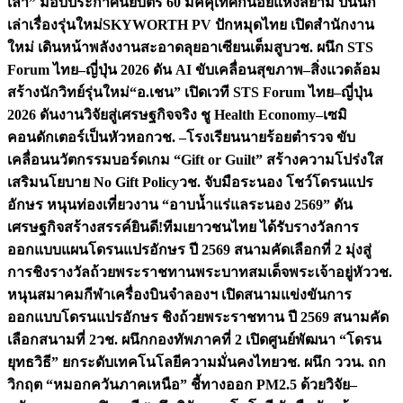
เล่า” มอบประกาศนียบัตร 60 มัคคุเทศก์น้อยแห่งสยาม ปั้นนัก
เล่าเรื่องรุ่นใหม่
SKYWORTH PV ปักหมุดไทย เปิดสำนักงาน
ใหม่ เดินหน้าพลังงานสะอาดลุยอาเซียนเต็มสูบ
วช. ผนึก STS
Forum ไทย–ญี่ปุ่น 2026 ดัน AI ขับเคลื่อนสุขภาพ–สิ่งแวดล้อม
สร้างนักวิทย์รุ่นใหม่
“อ.เชน” เปิดเวที STS Forum ไทย–ญี่ปุ่น
2026 ดันงานวิจัยสู่เศรษฐกิจจริง ชู Health Economy–เซมิ
คอนดักเตอร์เป็นหัวหอก
วช. –โรงเรียนนายร้อยตำรวจ ขับ
เคลื่อนนวัตกรรมบอร์ดเกม “Gift or Guilt” สร้างความโปร่งใส
เสริมนโยบาย No Gift Policy
วช. จับมือระนอง โชว์โดรนแปร
อักษร หนุนท่องเที่ยวงาน “อาบน้ำแร่แลระนอง 2569” ดัน
เศรษฐกิจสร้างสรรค์
ยินดี!ทีมเยาวชนไทย ได้รับรางวัลการ
ออกแบบแผนโดรนแปรอักษร ปี 2569 สนามคัดเลือกที่ 2 มุ่งสู่
การชิงรางวัลถ้วยพระราชทานพระบาทสมเด็จพระเจ้าอยู่หัว
วช.
หนุนสมาคมกีฬาเครื่องบินจำลองฯ เปิดสนามแข่งขันการ
ออกแบบโดรนแปรอักษร ชิงถ้วยพระราชทาน ปี 2569 สนามคัด
เลือกสนามที่ 2
วช. ผนึกกองทัพภาคที่ 2 เปิดศูนย์พัฒนา “โดรน
ยุทธวิธี” ยกระดับเทคโนโลยีความมั่นคงไทย
วช. ผนึก ววน. ถก
วิกฤต “หมอกควันภาคเหนือ” ชี้ทางออก PM2.5 ด้วยวิจัย–