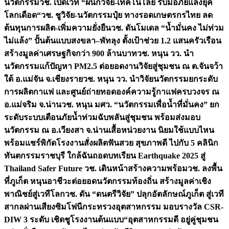
นวัตกรรม
วช. เปิดเวที “ผนึกวิจัย-เทคโนโลยี รับมือภัยแล้งยุค
โลกเดือด“
วช. ชูวิจัย-นวัตกรรมปุ๋ย ทางรอดเกษตรกรไทย ลด
ต้นทุนการผลิต-เพิ่มความยั่งยืน
วช. ดันโมเดล “น้ำมั่นคง ไม่ท่วม
ไม่แล้ง” ปั้นต้นแบบสงขลา–พัทลุง ตั้งเป้าช่วย 1.2 แสนครัวเรือน
สร้างมูลค่าเศรษฐกิจกว่า 900 ล้านบาท
วช. หนุน วว. นำ
นวัตกรรมแก้ปัญหา PM2.5 ต่อยอดงานวิจัยสู่ชุมชน ณ ต.จันจว้า
ใต้ อ.แม่จัน จ.เชียงราย
วช. หนุน วว. นำวิจัยนวัตกรรมยกระดับ
การผลิตกาแฟ และศูนย์ถ่ายทอดองค์ความรู้กาแฟครบวงจร ณ
อ.แม่จริม จ.น่าน
วช. หนุน มศว. “นวัตกรรมเพื่อน้ำที่มั่นคง” ยก
ระดับระบบเตือนภัยน้ำท่วมฉับพลันสู่ชุมชน พร้อมส่งมอบ
นวัตกรรม ณ อ.เวียงสา จ.น่าน
เสื้อหน่วยงาน นิยมใช้แบบไหน
พร้อมแชร์พิกัดโรงงานสั่งผลิต
ฟันสวย สุขภาพดี ไปกับ 5 คลินิก
ทันตกรรมราชบุรี ใกล้ฉัน
ถอดบทเรียน Earthquake 2025 สู่
Thailand Safer Future วช. เดินหน้าสร้างความพร้อม
วช. ลงพื้น
ที่ภูเก็ต หนุนอาชีวะต่อยอดนวัตกรรมท้องถิ่น สร้างมูลค่าเชิง
พาณิชย์สู่เวทีโลก
วช. ดัน “ดนตรีวิจัย” ปลุกอัตลักษณ์ภูเก็ต สู่เวที
สากลผ่านเสียงซิมโฟนี
กระทรวงอุตสาหกรรม มอบรางวัล CSR-
DIW 3 ระดับ เชิดชูโรงงานต้นแบบ“อุตสาหกรรมดี อยู่คู่ชุมชน