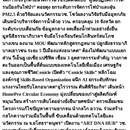
รนป้องกันไฟป่า” ดอยตุง ยกระดับการจัดการไฟป่าและฝุ่น
PM2.5 ด้วยวิจัยและนวัตกรรม
วช. โชว์ผลงานวิจัยรับมืออุทกภัย
เดินหน้าบริหารจัดการน้ำด้วย ววน. ครอบคลุม 10 จังหวัด ยก
ระดับระบบเตือนภัย-ข้อมูลกลาง ลดเสี่ยงน้ำท่วมอย่างยั่งยืน
มูลนิธิธรรมาภิบาลฯ จับมือโรงเรียนรัตนโกสินทร์สมโภช
บางเขน ลงนาม MOU พัฒนาหลักสูตรกฎหมาย ปลูกฝังธรรมาภิ
บาลเยาวชน ระยะ 5 ปี
เมืองแห่งอนาคต” ต้องไม่พัฒนาแบบแยก
ส่วน วีเอ็นยู เอเชีย แปซิฟิค เชื่อม 3 อุตสาหกรรมสำคัญ วางภาค
ตะวันออกเป็นพื้นที่ต้นแบบของเทคโนโลยีเพื่อเมือง เศรษฐกิจ
และคุณภาพชีวิต
Conicle เปิดตัว “Conicle Skills” พลิกโฉม
องค์กรสู่ Skills-Based Organization ผนึก AI ยกระดับทักษะ
แรงงานไทยรับโลกอนาคต
“อุไรวรรณ ตันติพิริยะกิจ” เดินหน้า
HomePro Circular Economy มุ่งเปลี่ยนของเก่าสู่ผลิตภัณฑ์
หมุนเวียน สร้างการเติบโตอย่างยั่งยืน
“ยศชนัน” ตรวจเยี่ยมชม
โครงการแก้ไขปัญหาความยากจน นำกลไก อววน. ร่วมสร้าง
กลไกความร่วมมือในพื้นที่ ขับเคลื่อนด้วยเทคโนโลยีและ
นวัตกรรม ณ จ.ยโสธร
“ดนุพร” เปิดงาน “ART DNA HUB” วช.