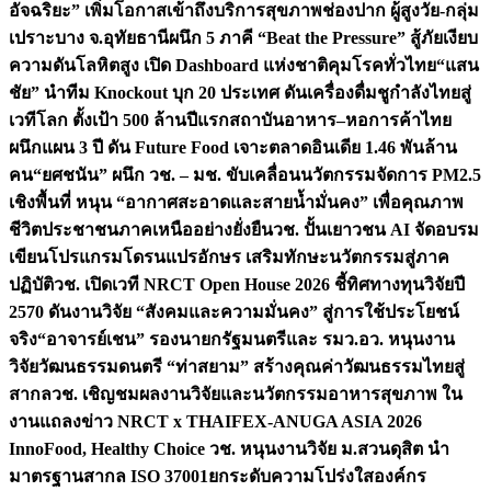
อัจฉริยะ” เพิ่มโอกาสเข้าถึงบริการสุขภาพช่องปาก ผู้สูงวัย-กลุ่ม
เปราะบาง จ.อุทัยธานี
ผนึก 5 ภาคี “Beat the Pressure” สู้ภัยเงียบ
ความดันโลหิตสูง เปิด Dashboard แห่งชาติคุมโรคทั่วไทย
“แสน
ชัย” นำทีม Knockout บุก 20 ประเทศ ดันเครื่องดื่มชูกำลังไทยสู่
เวทีโลก ตั้งเป้า 500 ล้านปีแรก
สถาบันอาหาร–หอการค้าไทย
ผนึกแผน 3 ปี ดัน Future Food เจาะตลาดอินเดีย 1.46 พันล้าน
คน
“ยศชนัน” ผนึก วช. – มช. ขับเคลื่อนนวัตกรรมจัดการ PM2.5
เชิงพื้นที่ หนุน “อากาศสะอาดและสายน้ำมั่นคง” เพื่อคุณภาพ
ชีวิตประชาชนภาคเหนืออย่างยั่งยืน
วช. ปั้นเยาวชน AI จัดอบรม
เขียนโปรแกรมโดรนแปรอักษร เสริมทักษะนวัตกรรมสู่ภาค
ปฏิบัติ
วช. เปิดเวที NRCT Open House 2026 ชี้ทิศทางทุนวิจัยปี
2570 ดันงานวิจัย “สังคมและความมั่นคง” สู่การใช้ประโยชน์
จริง
“อาจารย์เชน” รองนายกรัฐมนตรีและ รมว.อว. หนุนงาน
วิจัยวัฒนธรรมดนตรี “ท่าสยาม” สร้างคุณค่าวัฒนธรรมไทยสู่
สากล
วช. เชิญชมผลงานวิจัยและนวัตกรรมอาหารสุขภาพ ใน
งานแถลงข่าว NRCT x THAIFEX-ANUGA ASIA 2026
InnoFood, Healthy Choice
วช. หนุนงานวิจัย ม.สวนดุสิต นำ
มาตรฐานสากล ISO 37001ยกระดับความโปร่งใสองค์กร