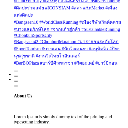
#PaintYourCity #เศรษฐกิจวัฒนธรรม #CreativeEconomy
#ศิลปะร่วมสมัย #ICONSIAM #สศร #ArtMarket #เมือง
แห่งศิลปะ
#Bangsaen10 #WorldClassRunning #เมืองกีฬาเวิลด์คลาส
#บางแสนรักษ์โลก #จากแก้วสู่กล้า #SustainableRunning
#ChonburiSportsCity
#Bangsaen42 #ChonburiMarathon #มาราธอนระดับโลก
#SportTourism #บางแสน #นักวิ่งเคนยา #อนุชิตจิว #ปิยะ
นุชสุขชาติ #งานวิ่งไทยโกอินเตอร์
#BarBQPlaza #บาร์บีคิวพลาซ่า #วิตอะเดย์ #บาร์บีกอน
About Us
Lorem Ipsum is simply dummy text of the printing and
typesetting industry.