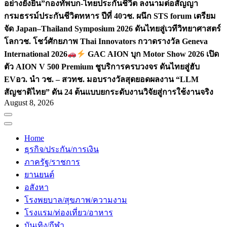
อย่างยั่งยืน”
กองทัพบก-ไทยประกันชีวิต ลงนามต่อสัญญา
กรมธรรม์ประกันชีวิตทหาร ปีที่ 40
วช. ผนึก STS forum เตรียม
จัด Japan–Thailand Symposium 2026 ดันไทยสู่เวทีวิทยาศาสตร์
โลก
วช. โชว์ศักยภาพ Thai Innovators กวาดรางวัล Geneva
International 2026
GAC AION บุก Motor Show 2026 เปิด
ตัว AION V 500 Premium ชูบริการครบวงจร ดันไทยสู่ฮับ
EV
อว. นำ วช. – สวทช. มอบรางวัลสุดยอดผลงาน “LLM
สัญชาติไทย” ดัน 24 ต้นแบบยกระดับงานวิจัยสู่การใช้งานจริง
August 8, 2026
Home
ธุรกิจ/ประกัน/การเงิน
ภาครัฐ/ราชการ
ยานยนต์
อสังหา
โรงพยบาล/สุขภาพ/ความงาม
โรงแรม/ท่องเที่ยว/อาหาร
บันเทิง/กีฬา