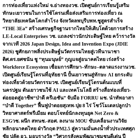
การท่องเที่ยวแห่งใหม่ จ.อ่างทอง
วช. เปิดศูนย์การเรียนรู้เสริม
ทักษะเยาวชนในการใช้โดรนเพื่อส่งเสริมการท่องเที่ยว ณ
วิทยาลัยเทคนิคโคกสำโรง จังหวัดลพบุรี
บพท.ชูสูตรสำเร็จ
“THE 3Ea” สร้างเศรษฐกิจฐานรากไทยให้เติบโตด้วยการสร้าง
LE-Local Enterprises
วช. แถลงข่าวนักประดิษฐ์ไทย คว้ารางวัล
จากเวที 2026 Japan Design, Idea and Invention Expo (JDIE
2026) ชูศักยภาพสิ่งประดิษฐ์นวัตกรรมไทยสู่เวทีนานาชา
ติ
ศ.ดร.ยศชนัน ชู “ทุนมนุษย์” กุญแจสู่อนาคตไทย เร่งสร้าง
Workforce Ecosystem เชื่อมการศึกษา–ทักษะ–ตลาดแรงงาน
วช.
เปิดศูนย์เรียนรู้โดรนที่อุทัยธานี ปั้นเยาวชนสู่ทักษะ AI ยกระดับ
ท่องเที่ยวด้วยนวัตกรรม
วช. เปิดศูนย์เรียนรู้โดรนต้นแบบที่
นครปฐม ดันเยาวชนใช้ AI และเทคโนโลยี สร้างสื่อท่องเที่ยว-
ต่อยอดสู่อาชีพ
“ป่าดี ครีเอชัน” จับมือ FORRU มช. นำทัพอาสา
“ป่าดี Together” ฟื้นฟูป่าดอยสุเทพ-ปุย 8 ไร่ โชว์โมเดลปลูกป่า
วิทยาศาสตร์พรีเมียม ตอบโจทย์นักลงทุนยุค Net Zero &
ESG
วช. ผนึก สทนช.-สอศ. ลงนาม MOU ขับเคลื่อนงานวิจัย
พลิกอนาคตไทย ฝ่าวิกฤต PM2.5 สู่ความมั่นคงน้ำทั่วประเทศ
ศุภ
ชัย ปลัด อว. มอบรางวัล “วิศวกรสังคมพัฒนาชุมชนดีเด่น ปี