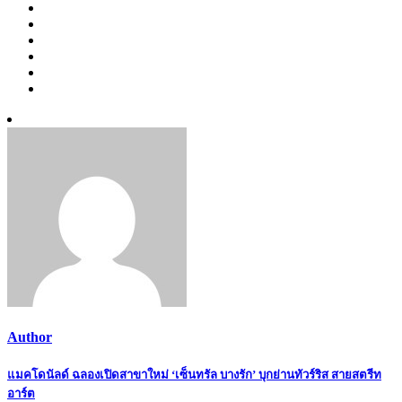
Author
Post
แมคโดนัลด์ ฉลองเปิดสาขาใหม่ ‘เซ็นทรัล บางรัก’ บุกย่านทัวร์ริส สายสตรีท
อาร์ต
navigation