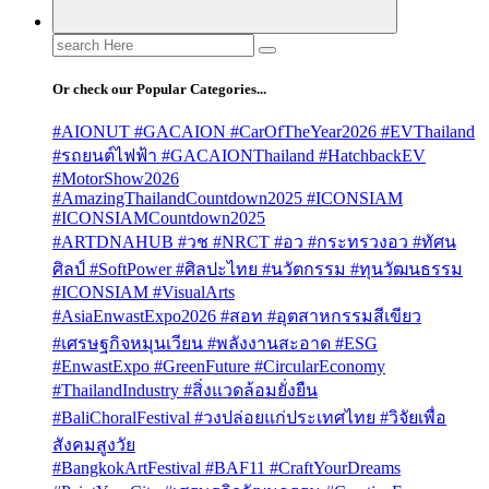
Search
for:
Or check our Popular Categories...
#AIONUT #GACAION #CarOfTheYear2026 #EVThailand
#รถยนต์ไฟฟ้า #GACAIONThailand #HatchbackEV
#MotorShow2026
#AmazingThailandCountdown2025 #ICONSIAM
#ICONSIAMCountdown2025
#ARTDNAHUB #วช #NRCT #อว #กระทรวงอว #ทัศน
ศิลป์ #SoftPower #ศิลปะไทย #นวัตกรรม #ทุนวัฒนธรรม
#ICONSIAM #VisualArts
#AsiaEnwastExpo2026 #สอท #อุตสาหกรรมสีเขียว
#เศรษฐกิจหมุนเวียน #พลังงานสะอาด #ESG
#EnwastExpo #GreenFuture #CircularEconomy
#ThailandIndustry #สิ่งแวดล้อมยั่งยืน
#BaliChoralFestival #วงปล่อยแก่ประเทศไทย #วิจัยเพื่อ
สังคมสูงวัย
#BangkokArtFestival #BAF11 #CraftYourDreams