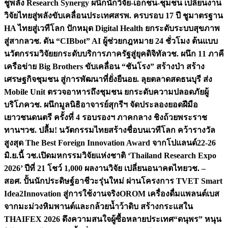
ชูพลัง Research Synergy ผนึกนักวิจัย-เอกชน-ชุมชน เปลี่ยนงาน
วิจัยไทยสู่พลังขับเคลื่อนประเทศ
สรพ. ครบรอบ 17 ปี ชูมาตรฐาน
HA ไทยสู่เวทีโลก ปักหมุด Digital Health ยกระดับระบบสุขภาพ
สู่สากล
วช. ดัน “CIBbot” AI ผู้ช่วยกฎหมาย 24 ชั่วโมง ต้นแบบ
นวัตกรรมวิจัยยกระดับบริการภาครัฐสู่ยุคดิจิทัล
วช. ผนึก 11 ภาคี
เครือข่าย Big Brothers ขับเคลื่อน “ชันโรง” สร้างป่า สร้าง
เศรษฐกิจชุมชน สู่การพัฒนาที่ยั่งยืน
อย. ลุยตลาดสดธนบุรี ส่ง
Mobile Unit ตรวจอาหารถึงชุมชน ยกระดับความปลอดภัยผู้
บริโภค
วช. ผนึกมูลนิธิอาจารย์สุกรีฯ จัดประลองยอดฝีมือ
เยาวชนดนตรี ครั้งที่ 4 รอบรองฯ ภาคกลาง ชิงถ้วยพระราช
ทานฯ
วช. ปลื้ม! นวัตกรรมไทยสร้างชื่อบนเวทีโลก คว้ารางวัล
สูงสุด The Best Foreign Innovation Award จากโปแลนด์
22-26
มิ.ย.นี้ วช.เปิดมหกรรมวิจัยแห่งชาติ ‘Thailand Research Expo
2026’ ปีที่ 21 โชว์ 1,000 ผลงานวิจัย เปลี่ยนอนาคตไทย
วช. –
สอศ. ปั้นนักประดิษฐ์อาชีวะรุ่นใหม่ ผ่านโครงการ TVET Smart
Idea2Innovation สู่การใช้งานจริง
OROM เครื่องดื่มแพลนต์เบส
จากมะม่วงหิมพานต์และกล้วยน้ำว้าดิบ สร้างกระแสใน
THAIFEX 2026 ดึงความสนใจผู้ซื้อหลายประเทศ
“ดนุพร” หนุน