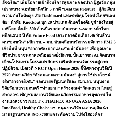
อัจฉริยะ” เพิ่มโอกาสเข้าถึงบริการสุขภาพช่องปาก ผู้สูงวัย-กลุ่ม
เปราะบาง จ.อุทัยธานี
ผนึก 5 ภาคี “Beat the Pressure” สู้ภัยเงียบ
ความดันโลหิตสูง เปิด Dashboard แห่งชาติคุมโรคทั่วไทย
“แสน
ชัย” นำทีม Knockout บุก 20 ประเทศ ดันเครื่องดื่มชูกำลังไทยสู่
เวทีโลก ตั้งเป้า 500 ล้านปีแรก
สถาบันอาหาร–หอการค้าไทย
ผนึกแผน 3 ปี ดัน Future Food เจาะตลาดอินเดีย 1.46 พันล้าน
คน
“ยศชนัน” ผนึก วช. – มช. ขับเคลื่อนนวัตกรรมจัดการ PM2.5
เชิงพื้นที่ หนุน “อากาศสะอาดและสายน้ำมั่นคง” เพื่อคุณภาพ
ชีวิตประชาชนภาคเหนืออย่างยั่งยืน
วช. ปั้นเยาวชน AI จัดอบรม
เขียนโปรแกรมโดรนแปรอักษร เสริมทักษะนวัตกรรมสู่ภาค
ปฏิบัติ
วช. เปิดเวที NRCT Open House 2026 ชี้ทิศทางทุนวิจัยปี
2570 ดันงานวิจัย “สังคมและความมั่นคง” สู่การใช้ประโยชน์
จริง
“อาจารย์เชน” รองนายกรัฐมนตรีและ รมว.อว. หนุนงาน
วิจัยวัฒนธรรมดนตรี “ท่าสยาม” สร้างคุณค่าวัฒนธรรมไทยสู่
สากล
วช. เชิญชมผลงานวิจัยและนวัตกรรมอาหารสุขภาพ ใน
งานแถลงข่าว NRCT x THAIFEX-ANUGA ASIA 2026
InnoFood, Healthy Choice
วช. หนุนงานวิจัย ม.สวนดุสิต นำ
มาตรฐานสากล ISO 37001ยกระดับความโปร่งใสองค์กร