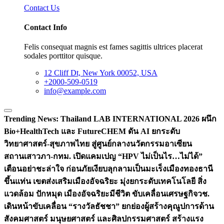
Contact Us
Contact Info
Felis consequat magnis est fames sagittis ultrices placerat
sodales porttitor quisque.
12 Cliff Dt, New York 00052, USA
+2000-509-0519
info@example.com
Trending News:
Thailand LAB INTERNATIONAL 2026 ผนึก
Bio+HealthTech และ FutureCHEM ดัน AI ยกระดับ
วิทยาศาสตร์-สุขภาพไทย สู่ศูนย์กลางนวัตกรรมอาเซียน
สถานเสาวภา-กทม. เปิดแคมเปญ “HPV ไม่เป็นไร…ไม่ได้”
เตือนอย่าชะล่าใจ ก่อนภัยเงียบลุกลามเป็นมะเร็ง
เมืองทองธานี
ขึ้นแท่น เขตส่งเสริมเมืองอัจฉริยะ มุ่งยกระดับเทคโนโลยี สิ่ง
แวดล้อม ปักหมุด เมืองอัจฉริยะมีชีวิต ขับเคลื่อนเศรษฐกิจ
วช.
เดินหน้าขับเคลื่อน “รางวัลธัชชา” ยกย่องผู้สร้างคุณูปการด้าน
สังคมศาสตร์ มนุษยศาสตร์ และศิลปกรรมศาสตร์ สร้างแรง