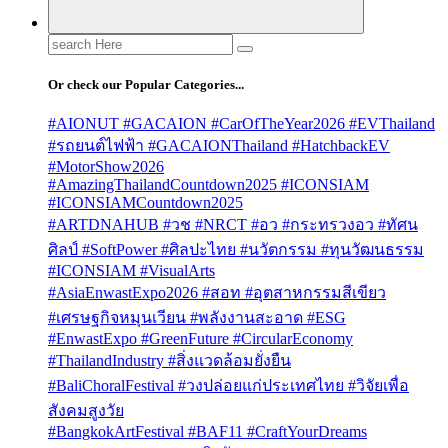
Search
for:
Or check our Popular Categories...
#AIONUT #GACAION #CarOfTheYear2026 #EVThailand
#รถยนต์ไฟฟ้า #GACAIONThailand #HatchbackEV
#MotorShow2026
#AmazingThailandCountdown2025 #ICONSIAM
#ICONSIAMCountdown2025
#ARTDNAHUB #วช #NRCT #อว #กระทรวงอว #ทัศน
ศิลป์ #SoftPower #ศิลปะไทย #นวัตกรรม #ทุนวัฒนธรรม
#ICONSIAM #VisualArts
#AsiaEnwastExpo2026 #สอท #อุตสาหกรรมสีเขียว
#เศรษฐกิจหมุนเวียน #พลังงานสะอาด #ESG
#EnwastExpo #GreenFuture #CircularEconomy
#ThailandIndustry #สิ่งแวดล้อมยั่งยืน
#BaliChoralFestival #วงปล่อยแก่ประเทศไทย #วิจัยเพื่อ
สังคมสูงวัย
#BangkokArtFestival #BAF11 #CraftYourDreams