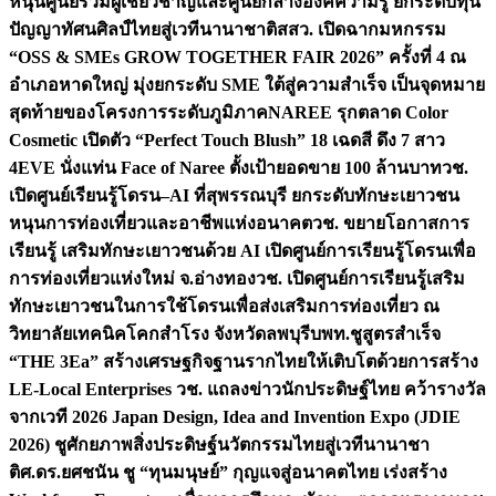
หนุนศูนย์รวมผู้เชี่ยวชาญและศูนย์กลางองค์ความรู้ ยกระดับทุน
ปัญญาทัศนศิลป์ไทยสู่เวทีนานาชาติ
สสว. เปิดฉากมหกรรม
“OSS & SMEs GROW TOGETHER FAIR 2026” ครั้งที่ 4 ณ
อำเภอหาดใหญ่ มุ่งยกระดับ SME ใต้สู่ความสำเร็จ เป็นจุดหมาย
สุดท้ายของโครงการระดับภูมิภาค
NAREE รุกตลาด Color
Cosmetic เปิดตัว “Perfect Touch Blush” 18 เฉดสี ดึง 7 สาว
4EVE นั่งแท่น Face of Naree ตั้งเป้ายอดขาย 100 ล้านบาท
วช.
เปิดศูนย์เรียนรู้โดรน–AI ที่สุพรรณบุรี ยกระดับทักษะเยาวชน
หนุนการท่องเที่ยวและอาชีพแห่งอนาคต
วช. ขยายโอกาสการ
เรียนรู้ เสริมทักษะเยาวชนด้วย AI เปิดศูนย์การเรียนรู้โดรนเพื่อ
การท่องเที่ยวแห่งใหม่ จ.อ่างทอง
วช. เปิดศูนย์การเรียนรู้เสริม
ทักษะเยาวชนในการใช้โดรนเพื่อส่งเสริมการท่องเที่ยว ณ
วิทยาลัยเทคนิคโคกสำโรง จังหวัดลพบุรี
บพท.ชูสูตรสำเร็จ
“THE 3Ea” สร้างเศรษฐกิจฐานรากไทยให้เติบโตด้วยการสร้าง
LE-Local Enterprises
วช. แถลงข่าวนักประดิษฐ์ไทย คว้ารางวัล
จากเวที 2026 Japan Design, Idea and Invention Expo (JDIE
2026) ชูศักยภาพสิ่งประดิษฐ์นวัตกรรมไทยสู่เวทีนานาชา
ติ
ศ.ดร.ยศชนัน ชู “ทุนมนุษย์” กุญแจสู่อนาคตไทย เร่งสร้าง