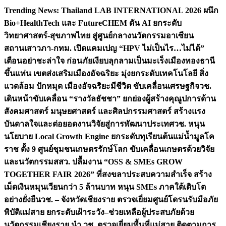
Skip
Trending News:
Thailand LAB INTERNATIONAL 2026 ผนึก
to
Bio+HealthTech และ FutureCHEM ดัน AI ยกระดับ
content
วิทยาศาสตร์-สุขภาพไทย สู่ศูนย์กลางนวัตกรรมอาเซียน
สถานเสาวภา-กทม. เปิดแคมเปญ “HPV ไม่เป็นไร…ไม่ได้”
เตือนอย่าชะล่าใจ ก่อนภัยเงียบลุกลามเป็นมะเร็ง
เมืองทองธานี
ขึ้นแท่น เขตส่งเสริมเมืองอัจฉริยะ มุ่งยกระดับเทคโนโลยี สิ่ง
แวดล้อม ปักหมุด เมืองอัจฉริยะมีชีวิต ขับเคลื่อนเศรษฐกิจ
วช.
เดินหน้าขับเคลื่อน “รางวัลธัชชา” ยกย่องผู้สร้างคุณูปการด้าน
สังคมศาสตร์ มนุษยศาสตร์ และศิลปกรรมศาสตร์ สร้างแรง
บันดาลใจและต่อยอดงานวิจัยสู่การพัฒนาประเทศ
วช. หนุน
นโยบาย Local Growth Engine ยกระดับทุเรียนต้นแม่น้ำมูลโค
ราช ตั้ง 9 ศูนย์ชุมชนเกษตรรักษ์โลก ขับเคลื่อนเกษตรด้วยวิจัย
และนวัตกรรม
สสว. ปลื้มงาน “OSS & SMEs GROW
TOGETHER FAIR 2026” ที่สงขลาประสบความสำเร็จ สร้าง
เม็ดเงินหมุนเวียนกว่า 5 ล้านบาท หนุน SMEs ภาคใต้เติบโต
อย่างยั่งยืน
วช. – จังหวัดเชียงราย ตรวจเยี่ยมศูนย์โดรนรับมือภัย
พิบัติแม่สาย ยกระดับเฝ้าระวัง–ช่วยเหลือผู้ประสบภัยด้วย
นวัตกรรม
เชียงราย นำ วช. ตรวจเยี่ยมพื้นที่แม่สาย ติดตามการ