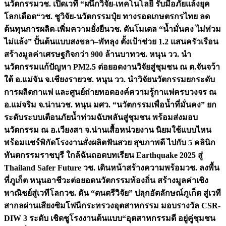
นวัตกรรม
วช. เปิดเวที “ผนึกวิจัย-เทคโนโลยี รับมือภัยแล้งยุค
โลกเดือด“
วช. ชูวิจัย-นวัตกรรมปุ๋ย ทางรอดเกษตรกรไทย ลด
ต้นทุนการผลิต-เพิ่มความยั่งยืน
วช. ดันโมเดล “น้ำมั่นคง ไม่ท่วม
ไม่แล้ง” ปั้นต้นแบบสงขลา–พัทลุง ตั้งเป้าช่วย 1.2 แสนครัวเรือน
สร้างมูลค่าเศรษฐกิจกว่า 900 ล้านบาท
วช. หนุน วว. นำ
นวัตกรรมแก้ปัญหา PM2.5 ต่อยอดงานวิจัยสู่ชุมชน ณ ต.จันจว้า
ใต้ อ.แม่จัน จ.เชียงราย
วช. หนุน วว. นำวิจัยนวัตกรรมยกระดับ
การผลิตกาแฟ และศูนย์ถ่ายทอดองค์ความรู้กาแฟครบวงจร ณ
อ.แม่จริม จ.น่าน
วช. หนุน มศว. “นวัตกรรมเพื่อน้ำที่มั่นคง” ยก
ระดับระบบเตือนภัยน้ำท่วมฉับพลันสู่ชุมชน พร้อมส่งมอบ
นวัตกรรม ณ อ.เวียงสา จ.น่าน
เสื้อหน่วยงาน นิยมใช้แบบไหน
พร้อมแชร์พิกัดโรงงานสั่งผลิต
ฟันสวย สุขภาพดี ไปกับ 5 คลินิก
ทันตกรรมราชบุรี ใกล้ฉัน
ถอดบทเรียน Earthquake 2025 สู่
Thailand Safer Future วช. เดินหน้าสร้างความพร้อม
วช. ลงพื้น
ที่ภูเก็ต หนุนอาชีวะต่อยอดนวัตกรรมท้องถิ่น สร้างมูลค่าเชิง
พาณิชย์สู่เวทีโลก
วช. ดัน “ดนตรีวิจัย” ปลุกอัตลักษณ์ภูเก็ต สู่เวที
สากลผ่านเสียงซิมโฟนี
กระทรวงอุตสาหกรรม มอบรางวัล CSR-
DIW 3 ระดับ เชิดชูโรงงานต้นแบบ“อุตสาหกรรมดี อยู่คู่ชุมชน