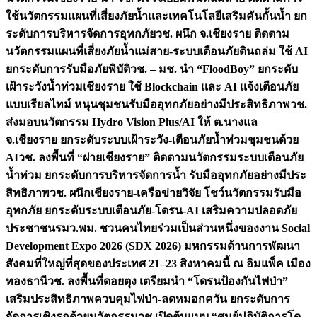
ใช้นวัตกรรมแผนที่เสี่ยงภัยน้ำและเทคโนโลยีเสริมคันกั้นน้ำ ยก
ระดับการบริหารจัดการอุทกภัย
วช. ผนึก จ.เชียงราย ติดตาม
นวัตกรรมแผนที่เสี่ยงภัยน้ำแม่สาย-ระบบเตือนภัยดินถล่ม ใช้ AI
ยกระดับการรับมือภัยพิบัติ
วช. – มช. นำ “FloodBoy” ยกระดับ
เฝ้าระวังน้ำท่วมเชียงราย ใช้ Blockchain และ AI แจ้งเตือนภัย
แบบเรียลไทม์ หนุนชุมชนรับมืออุทกภัยอย่างมีประสิทธิภาพ
วช.
ส่งมอบนวัตกรรม Hydro Vision Plus/AI ให้ ต.นางแล
จ.เชียงราย ยกระดับระบบเฝ้าระวัง-เตือนภัยน้ำท่วมชุมชนด้วย
AI
วช. ลงพื้นที่ “ฝายเชียงราย” ติดตามนวัตกรรมระบบเตือนภัย
น้ำท่วม ยกระดับการบริหารจัดการน้ำ รับมืออุทกภัยอย่างมีประ
สิทธิภาพ
วช. ผนึกเชียงราย-เครือข่ายวิจัย โชว์นวัตกรรมรับมือ
อุทกภัย ยกระดับระบบเตือนภัย-โดรน-AI เสริมความปลอดภัย
ประชาชน
รมว.พม. ชวนคนไทยร่วมเป็นส่วนหนึ่งของงาน Social
Development Expo 2026 (SDX 2026) มหกรรมด้านการพัฒนา
สังคมที่ใหญ่ที่สุดของประเทศ 21–23 สิงหาคมนี้ ณ อิมแพ็ค เมือง
ทองธานี
วช. ลงพื้นที่ดอยตุง เตรียมนำ “โดรนป้องกันไฟป่า”
เสริมประสิทธิภาพควบคุมไฟป่า-ลดหมอกควัน ยกระดับการ
จัดการเชิงรุกด้วยนวัตกรรม
วช.เปิดต้นแบบ “ศูนย์ปฏิบัติการโด