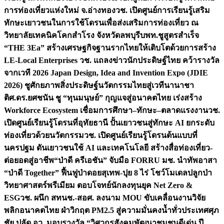
การท่องเที่ยวแห่งใหม่ จ.อ่างทอง
วช. เปิดศูนย์การเรียนรู้เสริม
ทักษะเยาวชนในการใช้โดรนเพื่อส่งเสริมการท่องเที่ยว ณ
วิทยาลัยเทคนิคโคกสำโรง จังหวัดลพบุรี
บพท.ชูสูตรสำเร็จ
“THE 3Ea” สร้างเศรษฐกิจฐานรากไทยให้เติบโตด้วยการสร้าง
LE-Local Enterprises
วช. แถลงข่าวนักประดิษฐ์ไทย คว้ารางวัล
จากเวที 2026 Japan Design, Idea and Invention Expo (JDIE
2026) ชูศักยภาพสิ่งประดิษฐ์นวัตกรรมไทยสู่เวทีนานาชา
ติ
ศ.ดร.ยศชนัน ชู “ทุนมนุษย์” กุญแจสู่อนาคตไทย เร่งสร้าง
Workforce Ecosystem เชื่อมการศึกษา–ทักษะ–ตลาดแรงงาน
วช.
เปิดศูนย์เรียนรู้โดรนที่อุทัยธานี ปั้นเยาวชนสู่ทักษะ AI ยกระดับ
ท่องเที่ยวด้วยนวัตกรรม
วช. เปิดศูนย์เรียนรู้โดรนต้นแบบที่
นครปฐม ดันเยาวชนใช้ AI และเทคโนโลยี สร้างสื่อท่องเที่ยว-
ต่อยอดสู่อาชีพ
“ป่าดี ครีเอชัน” จับมือ FORRU มช. นำทัพอาสา
“ป่าดี Together” ฟื้นฟูป่าดอยสุเทพ-ปุย 8 ไร่ โชว์โมเดลปลูกป่า
วิทยาศาสตร์พรีเมียม ตอบโจทย์นักลงทุนยุค Net Zero &
ESG
วช. ผนึก สทนช.-สอศ. ลงนาม MOU ขับเคลื่อนงานวิจัย
พลิกอนาคตไทย ฝ่าวิกฤต PM2.5 สู่ความมั่นคงน้ำทั่วประเทศ
ศุภ
ชัย ปลัด อว. มอบรางวัล “วิศวกรสังคมพัฒนาชุมชนดีเด่น ปี