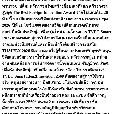
ทานฯ
วช. ปลื้ม! นวัตกรรมไทยสร้างชื่อบนเวทีโลก คว้ารางวัล
สูงสุด The Best Foreign Innovation Award จากโปแลนด์
22-26
มิ.ย.นี้ วช.เปิดมหกรรมวิจัยแห่งชาติ ‘Thailand Research Expo
2026’ ปีที่ 21 โชว์ 1,000 ผลงานวิจัย เปลี่ยนอนาคตไทย
วช. –
สอศ. ปั้นนักประดิษฐ์อาชีวะรุ่นใหม่ ผ่านโครงการ TVET Smart
Idea2Innovation สู่การใช้งานจริง
OROM เครื่องดื่มแพลนต์เบส
จากมะม่วงหิมพานต์และกล้วยน้ำว้าดิบ สร้างกระแสใน
THAIFEX 2026 ดึงความสนใจผู้ซื้อหลายประเทศ
“ดนุพร” หนุน
วิจัยและนวัตกรรม ‘น้ำมั่นคง’ ส่งมอบ 9 นวัตกรรมสู่ 21 หน่วย
งาน ขับเคลื่อนการบริหารจัดการน้ำขอนแก่น–ชัยภูมิ
วช.-สอศ.
ปลื้มนักประดิษฐ์อาชีวะอีสาน คว้ารางวัล “กิจกรรมติดดาว”
TVET Smart Idea2Innovation 2569 ดันผลงานสู่การใช้งาน
จริง
“หนูน้อยจ้าวเวหา” ปี 69 สนาม 2 ได้แชมป์แล้ว! วช. ปั้น
เยาวชนสู่นวัตกรเทคโนโลยีไร้คนขับ ชิงถ้วยพระราชทานฯ
วช.
ผนึกสมาคมกีฬาเครื่องบินจำลองฯ และ ThaiPBS จัดศึก “หนู
น้อยจ้าวเวหา 2569” สนาม 2 เยาวชนกว่า 60 ทีมประชัน
ศักยภาพโดรน
วช. ยกระดับภูมิปัญญาไทยด้วยวิจัยและ