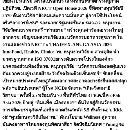
เขียนโปรแกรมโดรนแปรอักษร เสริมทักษะนวัตกรรมสู่ภาค
ปฏิบัติ
วช. เปิดเวที NRCT Open House 2026 ชี้ทิศทางทุนวิจัยปี
2570 ดันงานวิจัย “สังคมและความมั่นคง” สู่การใช้ประโยชน์
จริง
“อาจารย์เชน” รองนายกรัฐมนตรีและ รมว.อว. หนุนงาน
วิจัยวัฒนธรรมดนตรี “ท่าสยาม” สร้างคุณค่าวัฒนธรรมไทยสู่
สากล
วช. เชิญชมผลงานวิจัยและนวัตกรรมอาหารสุขภาพ ใน
งานแถลงข่าว NRCT x THAIFEX-ANUGA ASIA 2026
InnoFood, Healthy Choice
วช. หนุนงานวิจัย ม.สวนดุสิต นำ
มาตรฐานสากล ISO 37001ยกระดับความโปร่งใสองค์กร
ปกครองส่วนท้องถิ่น
วช. หนุนทุนวิจัย “นวัตกรรมห้องลดฝุ่นแรง
ดันบวกควบคู่ระบบเฝ้าระวังอัจฉริยะด้วยเซ็นเซอร์” ขับเคลื่อน
เป้าหมายประเทศไทยสู่สังคมอากาศสะอาดอย่างยั่งยืน
สสส.ปลุก
พลัง “ขยับประเทศ” สู้โรค NCDs จัดงาน “เดิน-วิ่งสมาธิ
วิสาขะ” ครั้งที่ 25 พร้อมกัน 70 พื้นที่ทั่วไทย 31 พ.ค.นี้
ProPak
Asia 2026 ย้ายสู่ “อิมแพ็ค เมืองทองฯ” ดันไทยสู่ฮับนวัตกรรม
การผลิต-บรรจุภัณฑ์เอเชีย คาดเงินสะพัด 5.5 พันล้าน
อว. Kick
off “ศูนย์เกษตรวิถีเมือง วช.” ดันนโยบาย Wellness สู่ความ
มั่นคงอาหารไทย
กองทุนพัฒนาสื่อฯ จัดปัจฉิมนิเทศ “Young จะ