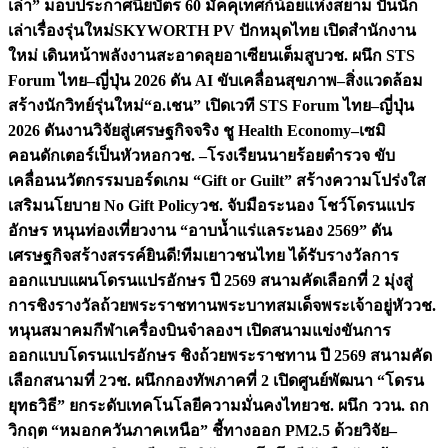
เล่า” มอบประกาศนียบัตร 60 มัคคุเทศก์น้อยแห่งสยาม ปั้นนัก
เล่าเรื่องรุ่นใหม่
SKYWORTH PV ปักหมุดไทย เปิดสำนักงาน
ใหม่ เดินหน้าพลังงานสะอาดลุยอาเซียนเต็มสูบ
วช. ผนึก STS
Forum ไทย–ญี่ปุ่น 2026 ดัน AI ขับเคลื่อนสุขภาพ–สิ่งแวดล้อม
สร้างนักวิทย์รุ่นใหม่
“อ.เชน” เปิดเวที STS Forum ไทย–ญี่ปุ่น
2026 ดันงานวิจัยสู่เศรษฐกิจจริง ชู Health Economy–เซมิ
คอนดักเตอร์เป็นหัวหอก
วช. –โรงเรียนนายร้อยตำรวจ ขับ
เคลื่อนนวัตกรรมบอร์ดเกม “Gift or Guilt” สร้างความโปร่งใส
เสริมนโยบาย No Gift Policy
วช. จับมือระนอง โชว์โดรนแปร
อักษร หนุนท่องเที่ยวงาน “อาบน้ำแร่แลระนอง 2569” ดัน
เศรษฐกิจสร้างสรรค์
ยินดี!ทีมเยาวชนไทย ได้รับรางวัลการ
ออกแบบแผนโดรนแปรอักษร ปี 2569 สนามคัดเลือกที่ 2 มุ่งสู่
การชิงรางวัลถ้วยพระราชทานพระบาทสมเด็จพระเจ้าอยู่หัว
วช.
หนุนสมาคมกีฬาเครื่องบินจำลองฯ เปิดสนามแข่งขันการ
ออกแบบโดรนแปรอักษร ชิงถ้วยพระราชทาน ปี 2569 สนามคัด
เลือกสนามที่ 2
วช. ผนึกกองทัพภาคที่ 2 เปิดศูนย์พัฒนา “โดรน
ยุทธวิธี” ยกระดับเทคโนโลยีความมั่นคงไทย
วช. ผนึก ววน. ถก
วิกฤต “หมอกควันภาคเหนือ” ชี้ทางออก PM2.5 ด้วยวิจัย–