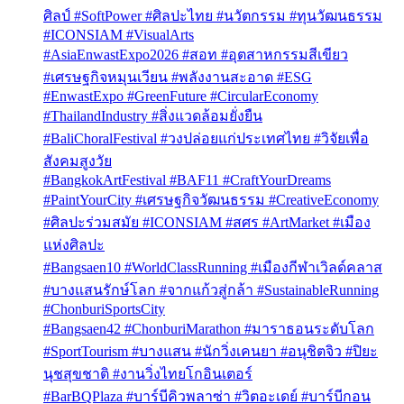
ศิลป์ #SoftPower #ศิลปะไทย #นวัตกรรม #ทุนวัฒนธรรม
#ICONSIAM #VisualArts
#AsiaEnwastExpo2026 #สอท #อุตสาหกรรมสีเขียว
#เศรษฐกิจหมุนเวียน #พลังงานสะอาด #ESG
#EnwastExpo #GreenFuture #CircularEconomy
#ThailandIndustry #สิ่งแวดล้อมยั่งยืน
#BaliChoralFestival #วงปล่อยแก่ประเทศไทย #วิจัยเพื่อ
สังคมสูงวัย
#BangkokArtFestival #BAF11 #CraftYourDreams
#PaintYourCity #เศรษฐกิจวัฒนธรรม #CreativeEconomy
#ศิลปะร่วมสมัย #ICONSIAM #สศร #ArtMarket #เมือง
แห่งศิลปะ
#Bangsaen10 #WorldClassRunning #เมืองกีฬาเวิลด์คลาส
#บางแสนรักษ์โลก #จากแก้วสู่กล้า #SustainableRunning
#ChonburiSportsCity
#Bangsaen42 #ChonburiMarathon #มาราธอนระดับโลก
#SportTourism #บางแสน #นักวิ่งเคนยา #อนุชิตจิว #ปิยะ
นุชสุขชาติ #งานวิ่งไทยโกอินเตอร์
#BarBQPlaza #บาร์บีคิวพลาซ่า #วิตอะเดย์ #บาร์บีกอน