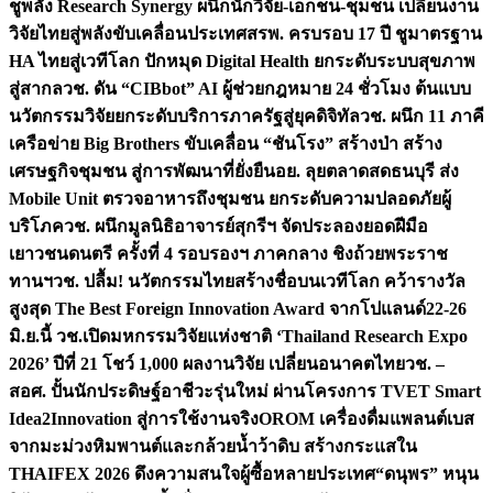
ชูพลัง Research Synergy ผนึกนักวิจัย-เอกชน-ชุมชน เปลี่ยนงาน
วิจัยไทยสู่พลังขับเคลื่อนประเทศ
สรพ. ครบรอบ 17 ปี ชูมาตรฐาน
HA ไทยสู่เวทีโลก ปักหมุด Digital Health ยกระดับระบบสุขภาพ
สู่สากล
วช. ดัน “CIBbot” AI ผู้ช่วยกฎหมาย 24 ชั่วโมง ต้นแบบ
นวัตกรรมวิจัยยกระดับบริการภาครัฐสู่ยุคดิจิทัล
วช. ผนึก 11 ภาคี
เครือข่าย Big Brothers ขับเคลื่อน “ชันโรง” สร้างป่า สร้าง
เศรษฐกิจชุมชน สู่การพัฒนาที่ยั่งยืน
อย. ลุยตลาดสดธนบุรี ส่ง
Mobile Unit ตรวจอาหารถึงชุมชน ยกระดับความปลอดภัยผู้
บริโภค
วช. ผนึกมูลนิธิอาจารย์สุกรีฯ จัดประลองยอดฝีมือ
เยาวชนดนตรี ครั้งที่ 4 รอบรองฯ ภาคกลาง ชิงถ้วยพระราช
ทานฯ
วช. ปลื้ม! นวัตกรรมไทยสร้างชื่อบนเวทีโลก คว้ารางวัล
สูงสุด The Best Foreign Innovation Award จากโปแลนด์
22-26
มิ.ย.นี้ วช.เปิดมหกรรมวิจัยแห่งชาติ ‘Thailand Research Expo
2026’ ปีที่ 21 โชว์ 1,000 ผลงานวิจัย เปลี่ยนอนาคตไทย
วช. –
สอศ. ปั้นนักประดิษฐ์อาชีวะรุ่นใหม่ ผ่านโครงการ TVET Smart
Idea2Innovation สู่การใช้งานจริง
OROM เครื่องดื่มแพลนต์เบส
จากมะม่วงหิมพานต์และกล้วยน้ำว้าดิบ สร้างกระแสใน
THAIFEX 2026 ดึงความสนใจผู้ซื้อหลายประเทศ
“ดนุพร” หนุน