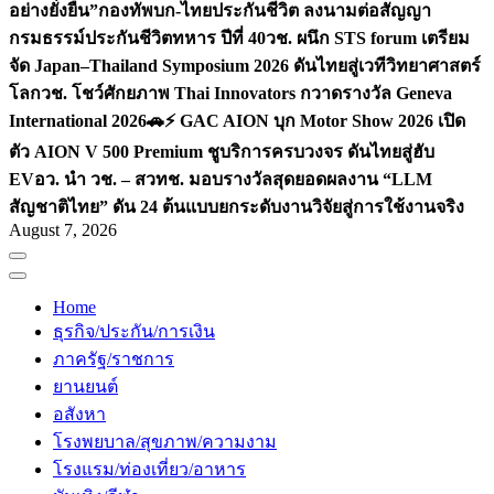
อย่างยั่งยืน”
กองทัพบก-ไทยประกันชีวิต ลงนามต่อสัญญา
กรมธรรม์ประกันชีวิตทหาร ปีที่ 40
วช. ผนึก STS forum เตรียม
จัด Japan–Thailand Symposium 2026 ดันไทยสู่เวทีวิทยาศาสตร์
โลก
วช. โชว์ศักยภาพ Thai Innovators กวาดรางวัล Geneva
International 2026
🚗⚡️ GAC AION บุก Motor Show 2026 เปิด
ตัว AION V 500 Premium ชูบริการครบวงจร ดันไทยสู่ฮับ
EV
อว. นำ วช. – สวทช. มอบรางวัลสุดยอดผลงาน “LLM
สัญชาติไทย” ดัน 24 ต้นแบบยกระดับงานวิจัยสู่การใช้งานจริง
August 7, 2026
Home
ธุรกิจ/ประกัน/การเงิน
ภาครัฐ/ราชการ
ยานยนต์
อสังหา
โรงพยบาล/สุขภาพ/ความงาม
โรงแรม/ท่องเที่ยว/อาหาร