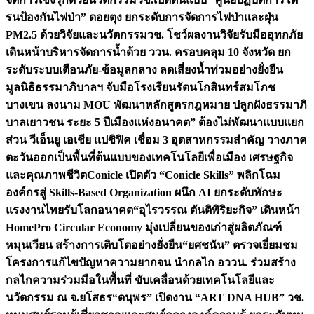
รนป้องกันไฟป่า” ดอยตุง ยกระดับการจัดการไฟป่าและฝุ่น
PM2.5 ด้วยวิจัยและนวัตกรรม
วช. โชว์ผลงานวิจัยรับมืออุทกภัย
เดินหน้าบริหารจัดการน้ำด้วย ววน. ครอบคลุม 10 จังหวัด ยก
ระดับระบบเตือนภัย-ข้อมูลกลาง ลดเสี่ยงน้ำท่วมอย่างยั่งยืน
มูลนิธิธรรมาภิบาลฯ จับมือโรงเรียนรัตนโกสินทร์สมโภช
บางเขน ลงนาม MOU พัฒนาหลักสูตรกฎหมาย ปลูกฝังธรรมาภิ
บาลเยาวชน ระยะ 5 ปี
เมืองแห่งอนาคต” ต้องไม่พัฒนาแบบแยก
ส่วน วีเอ็นยู เอเชีย แปซิฟิค เชื่อม 3 อุตสาหกรรมสำคัญ วางภาค
ตะวันออกเป็นพื้นที่ต้นแบบของเทคโนโลยีเพื่อเมือง เศรษฐกิจ
และคุณภาพชีวิต
Conicle เปิดตัว “Conicle Skills” พลิกโฉม
องค์กรสู่ Skills-Based Organization ผนึก AI ยกระดับทักษะ
แรงงานไทยรับโลกอนาคต
“อุไรวรรณ ตันติพิริยะกิจ” เดินหน้า
HomePro Circular Economy มุ่งเปลี่ยนของเก่าสู่ผลิตภัณฑ์
หมุนเวียน สร้างการเติบโตอย่างยั่งยืน
“ยศชนัน” ตรวจเยี่ยมชม
โครงการแก้ไขปัญหาความยากจน นำกลไก อววน. ร่วมสร้าง
กลไกความร่วมมือในพื้นที่ ขับเคลื่อนด้วยเทคโนโลยีและ
นวัตกรรม ณ จ.ยโสธร
“ดนุพร” เปิดงาน “ART DNA HUB” วช.