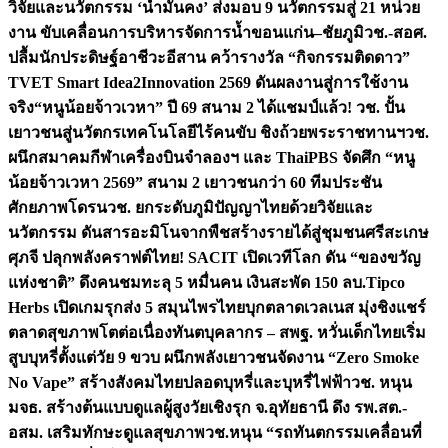
วิจัยและนวัตกรรม ‘น้ำมั่นคง’ ส่งมอบ 9 นวัตกรรมสู่ 21 หน่วย
งาน ขับเคลื่อนการบริหารจัดการน้ำขอนแก่น–ชัยภูมิ
วช.-สอศ.
ปลื้มนักประดิษฐ์อาชีวะอีสาน คว้ารางวัล “กิจกรรมติดดาว”
TVET Smart Idea2Innovation 2569 ดันผลงานสู่การใช้งาน
จริง
“หนูน้อยจ้าวเวหา” ปี 69 สนาม 2 ได้แชมป์แล้ว! วช. ปั้น
เยาวชนสู่นวัตกรเทคโนโลยีไร้คนขับ ชิงถ้วยพระราชทานฯ
วช.
ผนึกสมาคมกีฬาเครื่องบินจำลองฯ และ ThaiPBS จัดศึก “หนู
น้อยจ้าวเวหา 2569” สนาม 2 เยาวชนกว่า 60 ทีมประชัน
ศักยภาพโดรน
วช. ยกระดับภูมิปัญญาไทยด้วยวิจัยและ
นวัตกรรม ดันสารอะมิโนจากพืชสร้างรายได้สู่ชุมชนศรีสะเกษ
ศุภจี ปลุกพลังคราฟต์ไทย! SACIT เปิดเวทีโลก ดัน “ของขวัญ
แห่งชาติ” ดึงคนชมทะลุ 5 หมื่นคน เงินสะพัด 150 ลบ.
Tipco
Herbs เปิดเกมรุกส่ง 5 สมุนไพรไทยบุกตลาดเวลเนส มุ่งชิงแชร์
ตลาดสุขภาพโตต่อเนื่อง
ทันตบุคลากร – สพฐ. หวั่นเด็กไทยเริ่ม
สูบบุหรี่ตั้งแต่วัย 9 ขวบ ผนึกพลังเยาวชนจัดงาน “Zero Smoke
No Vape” สร้างสังคมไทยปลอดบุหรี่และบุหรี่ไฟฟ้า
วช. หนุน
มจธ. สร้างต้นแบบดูแลผู้สูงวัยเชิงรุก จ.อุทัยธานี ดึง รพ.สต.-
อสม. เสริมทักษะดูแลสุขภาพ
วช.หนุน “รถทันตกรรมเคลื่อนที่