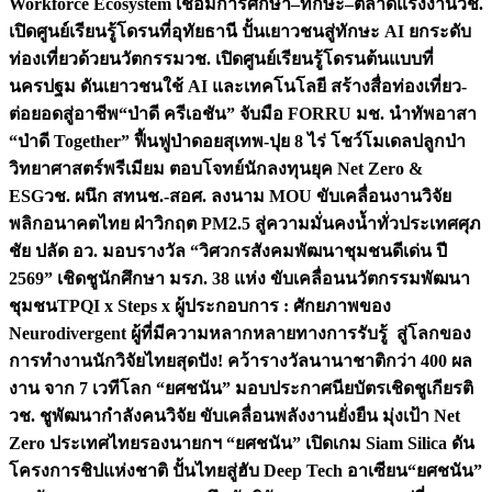
Workforce Ecosystem เชื่อมการศึกษา–ทักษะ–ตลาดแรงงาน
วช.
เปิดศูนย์เรียนรู้โดรนที่อุทัยธานี ปั้นเยาวชนสู่ทักษะ AI ยกระดับ
ท่องเที่ยวด้วยนวัตกรรม
วช. เปิดศูนย์เรียนรู้โดรนต้นแบบที่
นครปฐม ดันเยาวชนใช้ AI และเทคโนโลยี สร้างสื่อท่องเที่ยว-
ต่อยอดสู่อาชีพ
“ป่าดี ครีเอชัน” จับมือ FORRU มช. นำทัพอาสา
“ป่าดี Together” ฟื้นฟูป่าดอยสุเทพ-ปุย 8 ไร่ โชว์โมเดลปลูกป่า
วิทยาศาสตร์พรีเมียม ตอบโจทย์นักลงทุนยุค Net Zero &
ESG
วช. ผนึก สทนช.-สอศ. ลงนาม MOU ขับเคลื่อนงานวิจัย
พลิกอนาคตไทย ฝ่าวิกฤต PM2.5 สู่ความมั่นคงน้ำทั่วประเทศ
ศุภ
ชัย ปลัด อว. มอบรางวัล “วิศวกรสังคมพัฒนาชุมชนดีเด่น ปี
2569” เชิดชูนักศึกษา มรภ. 38 แห่ง ขับเคลื่อนนวัตกรรมพัฒนา
ชุมชน
TPQI x Steps x ผู้ประกอบการ : ศักยภาพของ
Neurodivergent ผู้ที่มีความหลากหลายทางการรับรู้ สู่โลกของ
การทำงาน
นักวิจัยไทยสุดปัง! คว้ารางวัลนานาชาติกว่า 400 ผล
งาน จาก 7 เวทีโลก “ยศชนัน” มอบประกาศนียบัตรเชิดชูเกียรติ
วช. ชูพัฒนากำลังคนวิจัย ขับเคลื่อนพลังงานยั่งยืน มุ่งเป้า Net
Zero ประเทศไทย
รองนายกฯ “ยศชนัน” เปิดเกม Siam Silica ดัน
โครงการชิปแห่งชาติ ปั้นไทยสู่ฮับ Deep Tech อาเซียน
“ยศชนัน”