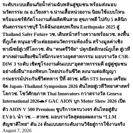
ระดับระบบเตือนภัยน้ำท่วมฉับพลันสู่ชุมชน พร้อมส่งมอบ
นวัตกรรม ณ อ.เวียงสา จ.น่าน
เสื้อหน่วยงาน นิยมใช้แบบไหน
พร้อมแชร์พิกัดโรงงานสั่งผลิต
ฟันสวย สุขภาพดี ไปกับ 5 คลินิก
ทันตกรรมราชบุรี ใกล้ฉัน
ถอดบทเรียน Earthquake 2025 สู่
Thailand Safer Future วช. เดินหน้าสร้างความพร้อม
วช. ลงพื้น
ที่ภูเก็ต หนุนอาชีวะต่อยอดนวัตกรรมท้องถิ่น สร้างมูลค่าเชิง
พาณิชย์สู่เวทีโลก
วช. ดัน “ดนตรีวิจัย” ปลุกอัตลักษณ์ภูเก็ต สู่เวที
สากลผ่านเสียงซิมโฟนี
กระทรวงอุตสาหกรรม มอบรางวัล CSR-
DIW 3 ระดับ เชิดชูโรงงานต้นแบบ“อุตสาหกรรมดี อยู่คู่ชุมชน
อย่างยั่งยืน”
กองทัพบก-ไทยประกันชีวิต ลงนามต่อสัญญา
กรมธรรม์ประกันชีวิตทหาร ปีที่ 40
วช. ผนึก STS forum เตรียม
จัด Japan–Thailand Symposium 2026 ดันไทยสู่เวทีวิทยาศาสตร์
โลก
วช. โชว์ศักยภาพ Thai Innovators กวาดรางวัล Geneva
International 2026
🚗⚡️ GAC AION บุก Motor Show 2026 เปิด
ตัว AION V 500 Premium ชูบริการครบวงจร ดันไทยสู่ฮับ
EV
อว. นำ วช. – สวทช. มอบรางวัลสุดยอดผลงาน “LLM
สัญชาติไทย” ดัน 24 ต้นแบบยกระดับงานวิจัยสู่การใช้งานจริง
August 7, 2026