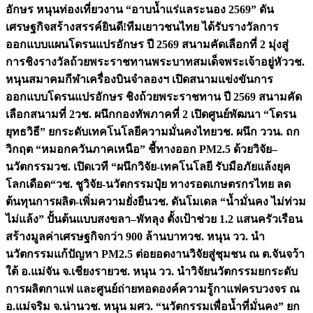
อักษร หนุนท่องเที่ยวงาน “อาบน้ำแร่แลระนอง 2569” ดัน
เศรษฐกิจสร้างสรรค์
ยินดี!ทีมเยาวชนไทย ได้รับรางวัลการ
ออกแบบแผนโดรนแปรอักษร ปี 2569 สนามคัดเลือกที่ 2 มุ่งสู่
การชิงรางวัลถ้วยพระราชทานพระบาทสมเด็จพระเจ้าอยู่หัว
วช.
หนุนสมาคมกีฬาเครื่องบินจำลองฯ เปิดสนามแข่งขันการ
ออกแบบโดรนแปรอักษร ชิงถ้วยพระราชทาน ปี 2569 สนามคัด
เลือกสนามที่ 2
วช. ผนึกกองทัพภาคที่ 2 เปิดศูนย์พัฒนา “โดรน
ยุทธวิธี” ยกระดับเทคโนโลยีความมั่นคงไทย
วช. ผนึก ววน. ถก
วิกฤต “หมอกควันภาคเหนือ” ชี้ทางออก PM2.5 ด้วยวิจัย–
นวัตกรรม
วช. เปิดเวที “ผนึกวิจัย-เทคโนโลยี รับมือภัยแล้งยุค
โลกเดือด“
วช. ชูวิจัย-นวัตกรรมปุ๋ย ทางรอดเกษตรกรไทย ลด
ต้นทุนการผลิต-เพิ่มความยั่งยืน
วช. ดันโมเดล “น้ำมั่นคง ไม่ท่วม
ไม่แล้ง” ปั้นต้นแบบสงขลา–พัทลุง ตั้งเป้าช่วย 1.2 แสนครัวเรือน
สร้างมูลค่าเศรษฐกิจกว่า 900 ล้านบาท
วช. หนุน วว. นำ
นวัตกรรมแก้ปัญหา PM2.5 ต่อยอดงานวิจัยสู่ชุมชน ณ ต.จันจว้า
ใต้ อ.แม่จัน จ.เชียงราย
วช. หนุน วว. นำวิจัยนวัตกรรมยกระดับ
การผลิตกาแฟ และศูนย์ถ่ายทอดองค์ความรู้กาแฟครบวงจร ณ
อ.แม่จริม จ.น่าน
วช. หนุน มศว. “นวัตกรรมเพื่อน้ำที่มั่นคง” ยก