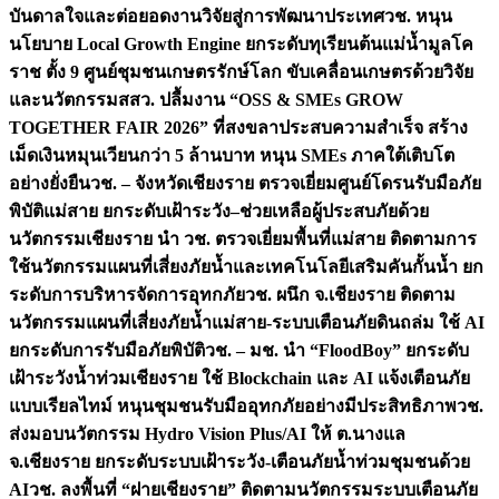
บันดาลใจและต่อยอดงานวิจัยสู่การพัฒนาประเทศ
วช. หนุน
นโยบาย Local Growth Engine ยกระดับทุเรียนต้นแม่น้ำมูลโค
ราช ตั้ง 9 ศูนย์ชุมชนเกษตรรักษ์โลก ขับเคลื่อนเกษตรด้วยวิจัย
และนวัตกรรม
สสว. ปลื้มงาน “OSS & SMEs GROW
TOGETHER FAIR 2026” ที่สงขลาประสบความสำเร็จ สร้าง
เม็ดเงินหมุนเวียนกว่า 5 ล้านบาท หนุน SMEs ภาคใต้เติบโต
อย่างยั่งยืน
วช. – จังหวัดเชียงราย ตรวจเยี่ยมศูนย์โดรนรับมือภัย
พิบัติแม่สาย ยกระดับเฝ้าระวัง–ช่วยเหลือผู้ประสบภัยด้วย
นวัตกรรม
เชียงราย นำ วช. ตรวจเยี่ยมพื้นที่แม่สาย ติดตามการ
ใช้นวัตกรรมแผนที่เสี่ยงภัยน้ำและเทคโนโลยีเสริมคันกั้นน้ำ ยก
ระดับการบริหารจัดการอุทกภัย
วช. ผนึก จ.เชียงราย ติดตาม
นวัตกรรมแผนที่เสี่ยงภัยน้ำแม่สาย-ระบบเตือนภัยดินถล่ม ใช้ AI
ยกระดับการรับมือภัยพิบัติ
วช. – มช. นำ “FloodBoy” ยกระดับ
เฝ้าระวังน้ำท่วมเชียงราย ใช้ Blockchain และ AI แจ้งเตือนภัย
แบบเรียลไทม์ หนุนชุมชนรับมืออุทกภัยอย่างมีประสิทธิภาพ
วช.
ส่งมอบนวัตกรรม Hydro Vision Plus/AI ให้ ต.นางแล
จ.เชียงราย ยกระดับระบบเฝ้าระวัง-เตือนภัยน้ำท่วมชุมชนด้วย
AI
วช. ลงพื้นที่ “ฝายเชียงราย” ติดตามนวัตกรรมระบบเตือนภัย