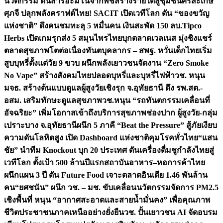
นวัตกรรม ดันสารอะมิโนจากพืชสร้างรายได้สู่ชุมชนศรีสะเกษ
ศุภจี ปลุกพลังคราฟต์ไทย! SACIT เปิดเวทีโลก ดัน “ของขวัญ
แห่งชาติ” ดึงคนชมทะลุ 5 หมื่นคน เงินสะพัด 150 ลบ.
Tipco
Herbs เปิดเกมรุกส่ง 5 สมุนไพรไทยบุกตลาดเวลเนส มุ่งชิงแชร์
ตลาดสุขภาพโตต่อเนื่อง
ทันตบุคลากร – สพฐ. หวั่นเด็กไทยเริ่ม
สูบบุหรี่ตั้งแต่วัย 9 ขวบ ผนึกพลังเยาวชนจัดงาน “Zero Smoke
No Vape” สร้างสังคมไทยปลอดบุหรี่และบุหรี่ไฟฟ้า
วช. หนุน
มจธ. สร้างต้นแบบดูแลผู้สูงวัยเชิงรุก จ.อุทัยธานี ดึง รพ.สต.-
อสม. เสริมทักษะดูแลสุขภาพ
วช.หนุน “รถทันตกรรมเคลื่อนที่
อัจฉริยะ” เพิ่มโอกาสเข้าถึงบริการสุขภาพช่องปาก ผู้สูงวัย-กลุ่ม
เปราะบาง จ.อุทัยธานี
ผนึก 5 ภาคี “Beat the Pressure” สู้ภัยเงียบ
ความดันโลหิตสูง เปิด Dashboard แห่งชาติคุมโรคทั่วไทย
“แสน
ชัย” นำทีม Knockout บุก 20 ประเทศ ดันเครื่องดื่มชูกำลังไทยสู่
เวทีโลก ตั้งเป้า 500 ล้านปีแรก
สถาบันอาหาร–หอการค้าไทย
ผนึกแผน 3 ปี ดัน Future Food เจาะตลาดอินเดีย 1.46 พันล้าน
คน
“ยศชนัน” ผนึก วช. – มช. ขับเคลื่อนนวัตกรรมจัดการ PM2.5
เชิงพื้นที่ หนุน “อากาศสะอาดและสายน้ำมั่นคง” เพื่อคุณภาพ
ชีวิตประชาชนภาคเหนืออย่างยั่งยืน
วช. ปั้นเยาวชน AI จัดอบรม