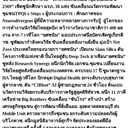
2569” เชิดชูนักศึกษา มรภ. 38 แห่ง ขับเคลื่อนนวัตกรรมพัฒนา
ชุมชน
TPQI x Steps x ผู้ประกอบการ : ศักยภาพของ
Neurodivergent ผู้ที่มีความหลากหลายทางการรับรู้ สู่โลกของ
การทำงาน
นักวิจัยไทยสุดปัง! คว้ารางวัลนานาชาติกว่า 400 ผล
งาน จาก 7 เวทีโลก “ยศชนัน” มอบประกาศนียบัตรเชิดชูเกียรติ
วช. ชูพัฒนากำลังคนวิจัย ขับเคลื่อนพลังงานยั่งยืน มุ่งเป้า Net
Zero ประเทศไทย
รองนายกฯ “ยศชนัน” เปิดเกม Siam Silica ดัน
โครงการชิปแห่งชาติ ปั้นไทยสู่ฮับ Deep Tech อาเซียน
“ยศชนัน”
ชูพลัง Research Synergy ผนึกนักวิจัย-เอกชน-ชุมชน เปลี่ยนงาน
วิจัยไทยสู่พลังขับเคลื่อนประเทศ
สรพ. ครบรอบ 17 ปี ชูมาตรฐาน
HA ไทยสู่เวทีโลก ปักหมุด Digital Health ยกระดับระบบสุขภาพ
สู่สากล
วช. ดัน “CIBbot” AI ผู้ช่วยกฎหมาย 24 ชั่วโมง ต้นแบบ
นวัตกรรมวิจัยยกระดับบริการภาครัฐสู่ยุคดิจิทัล
วช. ผนึก 11 ภาคี
เครือข่าย Big Brothers ขับเคลื่อน “ชันโรง” สร้างป่า สร้าง
เศรษฐกิจชุมชน สู่การพัฒนาที่ยั่งยืน
อย. ลุยตลาดสดธนบุรี ส่ง
Mobile Unit ตรวจอาหารถึงชุมชน ยกระดับความปลอดภัยผู้
บริโภค
วช. ผนึกมูลนิธิอาจารย์สุกรีฯ จัดประลองยอดฝีมือ
เยาวชนดนตรี ครั้งที่ 4 รอบรองฯ ภาคกลาง ชิงถ้วยพระราช