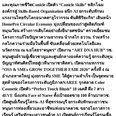
และคุณภาพชีวิต
Conicle เปิดตัว “Conicle Skills” พลิกโฉม
องค์กรสู่ Skills-Based Organization ผนึก AI ยกระดับทักษะ
แรงงานไทยรับโลกอนาคต
“อุไรวรรณ ตันติพิริยะกิจ” เดินหน้า
HomePro Circular Economy มุ่งเปลี่ยนของเก่าสู่ผลิตภัณฑ์
หมุนเวียน สร้างการเติบโตอย่างยั่งยืน
“ยศชนัน” ตรวจเยี่ยมชม
โครงการแก้ไขปัญหาความยากจน นำกลไก อววน. ร่วมสร้าง
กลไกความร่วมมือในพื้นที่ ขับเคลื่อนด้วยเทคโนโลยีและ
นวัตกรรม ณ จ.ยโสธร
“ดนุพร” เปิดงาน “ART DNA HUB” วช.
หนุนศูนย์รวมผู้เชี่ยวชาญและศูนย์กลางองค์ความรู้ ยกระดับทุน
ปัญญาทัศนศิลป์ไทยสู่เวทีนานาชาติ
สสว. เปิดฉากมหกรรม
“OSS & SMEs GROW TOGETHER FAIR 2026” ครั้งที่ 4 ณ
อำเภอหาดใหญ่ มุ่งยกระดับ SME ใต้สู่ความสำเร็จ เป็นจุดหมาย
สุดท้ายของโครงการระดับภูมิภาค
NAREE รุกตลาด Color
Cosmetic เปิดตัว “Perfect Touch Blush” 18 เฉดสี ดึง 7 สาว
4EVE นั่งแท่น Face of Naree ตั้งเป้ายอดขาย 100 ล้านบาท
วช.
เปิดศูนย์เรียนรู้โดรน–AI ที่สุพรรณบุรี ยกระดับทักษะเยาวชน
หนุนการท่องเที่ยวและอาชีพแห่งอนาคต
วช. ขยายโอกาสการ
เรียนรู้ เสริมทักษะเยาวชนด้วย AI เปิดศูนย์การเรียนรู้โดรนเพื่อ