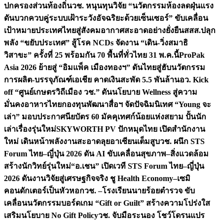
ปกครองส่วนท้องถิ่น
วช. หนุนทุนวิจัย “นวัตกรรมห้องลดฝุ่นแรง
ดันบวกควบคู่ระบบเฝ้าระวังอัจฉริยะด้วยเซ็นเซอร์” ขับเคลื่อน
เป้าหมายประเทศไทยสู่สังคมอากาศสะอาดอย่างยั่งยืน
สสส.ปลุก
พลัง “ขยับประเทศ” สู้โรค NCDs จัดงาน “เดิน-วิ่งสมาธิ
วิสาขะ” ครั้งที่ 25 พร้อมกัน 70 พื้นที่ทั่วไทย 31 พ.ค.นี้
ProPak
Asia 2026 ย้ายสู่ “อิมแพ็ค เมืองทองฯ” ดันไทยสู่ฮับนวัตกรรม
การผลิต-บรรจุภัณฑ์เอเชีย คาดเงินสะพัด 5.5 พันล้าน
อว. Kick
off “ศูนย์เกษตรวิถีเมือง วช.” ดันนโยบาย Wellness สู่ความ
มั่นคงอาหารไทย
กองทุนพัฒนาสื่อฯ จัดปัจฉิมนิเทศ “Young จะ
เล่า” มอบประกาศนียบัตร 60 มัคคุเทศก์น้อยแห่งสยาม ปั้นนัก
เล่าเรื่องรุ่นใหม่
SKYWORTH PV ปักหมุดไทย เปิดสำนักงาน
ใหม่ เดินหน้าพลังงานสะอาดลุยอาเซียนเต็มสูบ
วช. ผนึก STS
Forum ไทย–ญี่ปุ่น 2026 ดัน AI ขับเคลื่อนสุขภาพ–สิ่งแวดล้อม
สร้างนักวิทย์รุ่นใหม่
“อ.เชน” เปิดเวที STS Forum ไทย–ญี่ปุ่น
2026 ดันงานวิจัยสู่เศรษฐกิจจริง ชู Health Economy–เซมิ
คอนดักเตอร์เป็นหัวหอก
วช. –โรงเรียนนายร้อยตำรวจ ขับ
เคลื่อนนวัตกรรมบอร์ดเกม “Gift or Guilt” สร้างความโปร่งใส
เสริมนโยบาย No Gift Policy
วช. จับมือระนอง โชว์โดรนแปร