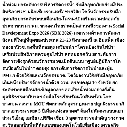
น้ำท่วม ยกระดับการบริหารจัดการน้ำ รับมืออุทกภัยอย่างมีประ
สิทธิภาพ
วช. ผนึกเชียงราย-เครือข่ายวิจัย โชว์นวัตกรรมรับมือ
อุทกภัย ยกระดับระบบเตือนภัย-โดรน-AI เสริมความปลอดภัย
ประชาชน
รมว.พม. ชวนคนไทยร่วมเป็นส่วนหนึ่งของงาน Social
Development Expo 2026 (SDX 2026) มหกรรมด้านการพัฒนา
สังคมที่ใหญ่ที่สุดของประเทศ 21–23 สิงหาคมนี้ ณ อิมแพ็ค เมือง
ทองธานี
วช. ลงพื้นที่ดอยตุง เตรียมนำ “โดรนป้องกันไฟป่า”
เสริมประสิทธิภาพควบคุมไฟป่า-ลดหมอกควัน ยกระดับการ
จัดการเชิงรุกด้วยนวัตกรรม
วช.เปิดต้นแบบ “ศูนย์ปฏิบัติการโด
รนป้องกันไฟป่า” ดอยตุง ยกระดับการจัดการไฟป่าและฝุ่น
PM2.5 ด้วยวิจัยและนวัตกรรม
วช. โชว์ผลงานวิจัยรับมืออุทกภัย
เดินหน้าบริหารจัดการน้ำด้วย ววน. ครอบคลุม 10 จังหวัด ยก
ระดับระบบเตือนภัย-ข้อมูลกลาง ลดเสี่ยงน้ำท่วมอย่างยั่งยืน
มูลนิธิธรรมาภิบาลฯ จับมือโรงเรียนรัตนโกสินทร์สมโภช
บางเขน ลงนาม MOU พัฒนาหลักสูตรกฎหมาย ปลูกฝังธรรมาภิ
บาลเยาวชน ระยะ 5 ปี
เมืองแห่งอนาคต” ต้องไม่พัฒนาแบบแยก
ส่วน วีเอ็นยู เอเชีย แปซิฟิค เชื่อม 3 อุตสาหกรรมสำคัญ วางภาค
ตะวันออกเป็นพื้นที่ต้นแบบของเทคโนโลยีเพื่อเมือง เศรษฐกิจ