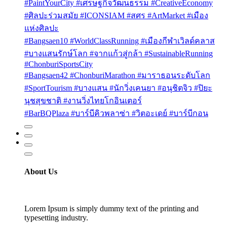
#PaintYourCity #เศรษฐกิจวัฒนธรรม #CreativeEconomy
#ศิลปะร่วมสมัย #ICONSIAM #สศร #ArtMarket #เมือง
แห่งศิลปะ
#Bangsaen10 #WorldClassRunning #เมืองกีฬาเวิลด์คลาส
#บางแสนรักษ์โลก #จากแก้วสู่กล้า #SustainableRunning
#ChonburiSportsCity
#Bangsaen42 #ChonburiMarathon #มาราธอนระดับโลก
#SportTourism #บางแสน #นักวิ่งเคนยา #อนุชิตจิว #ปิยะ
นุชสุขชาติ #งานวิ่งไทยโกอินเตอร์
#BarBQPlaza #บาร์บีคิวพลาซ่า #วิตอะเดย์ #บาร์บีกอน
About Us
Lorem Ipsum is simply dummy text of the printing and
typesetting industry.