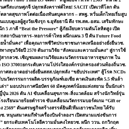
ชนศรีสะเกษ
ศุภจี ปลุกพลังคราฟต์ไทย! SACIT เปิดเวทีโลก ดัน
ร์ตลาดสุขภาพโตต่อเนื่อง
ทันตบุคลากร – สพฐ. หวั่นเด็กไทยเริ่มสูบ
นแบบดูแลผู้สูงวัยเชิงรุก จ.อุทัยธานี ดึง รพ.สต.-อสม. เสริมทักษะ
ึก 5 ภาคี “Beat the Pressure” สู้ภัยเงียบความดันโลหิตสูง เปิด
รก
สถาบันอาหาร–หอการค้าไทย ผนึกแผน 3 ปี ดัน Future Food
ยน้ำมั่นคง” เพื่อคุณภาพชีวิตประชาชนภาคเหนืออย่างยั่งยืน
วช.
ศทางทุนวิจัยปี 2570 ดันงานวิจัย “สังคมและความมั่นคง” สู่การใช้
ู่สากล
วช. เชิญชมผลงานวิจัยและนวัตกรรมอาหารสุขภาพ ใน
ล ISO 37001ยกระดับความโปร่งใสองค์กรปกครองส่วนท้องถิ่น
วช.
ากาศสะอาดอย่างยั่งยืน
สสส.ปลุกพลัง “ขยับประเทศ” สู้โรค NCDs
่ฮับนวัตกรรมการผลิต-บรรจุภัณฑ์เอเชีย คาดเงินสะพัด 5.5 พันล้า
เล่า” มอบประกาศนียบัตร 60 มัคคุเทศก์น้อยแห่งสยาม ปั้นนักเล่า
ปุ่น 2026 ดัน AI ขับเคลื่อนสุขภาพ–สิ่งแวดล้อม สร้างนักวิทย์รุ่น
โรงเรียนนายร้อยตำรวจ ขับเคลื่อนนวัตกรรมบอร์ดเกม “Gift or
ง 2569” ดันเศรษฐกิจสร้างสรรค์
ยินดี!ทีมเยาวชนไทย ได้รับ
วช. หนุนสมาคมกีฬาเครื่องบินจำลองฯ เปิดสนามแข่งขันการ
ิธี” ยกระดับเทคโนโลยีความมั่นคงไทย
วช. ผนึก ววน. ถกวิกฤต