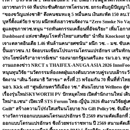
เยาวชนกว่า 60 ทีมประชันศักยภาพโดรน
วช. ยกระดับภูมิปัญญาไ
“ของขวัญแห่งชาติ” ดึงคนชมทะลุ 5 หมื่นคน เงินสะพัด 150 ลบ.
T
บุหรี่ตั้งแต่วัย 9 ขวบ ผนึกพลังเยาวชนจัดงาน “Zero Smoke No V
ดูแลสุขภาพ
วช.หนุน “รถทันตกรรมเคลื่อนที่อัจฉริยะ” เพิ่มโอกาสเ
Dashboard แห่งชาติคุมโรคทั่วไทย
“แสนชัย” นำทีม Knockout บุก 
เจาะตลาดอินเดีย 1.46 พันล้านคน
“ยศชนัน” ผนึก วช. – มช. ขับเ
ปั้นเยาวชน AI จัดอบรมเขียนโปรแกรมโดรนแปรอักษร เสริมทักษะ
ประโยชน์จริง
“อาจารย์เชน” รองนายกรัฐมนตรีและ รมว.อว. หนุ
งานแถลงข่าว NRCT x THAIFEX-ANUGA ASIA 2026 InnoFood,
หนุนทุนวิจัย “นวัตกรรมห้องลดฝุ่นแรงดันบวกควบคู่ระบบเฝ้าระวั
จัดงาน “เดิน-วิ่งสมาธิ วิสาขะ” ครั้งที่ 25 พร้อมกัน 70 พื้นที่ทั่วไทย
น
อว. Kick off “ศูนย์เกษตรวิถีเมือง วช.” ดันนโยบาย Wellness ส
เรื่องรุ่นใหม่
SKYWORTH PV ปักหมุดไทย เปิดสำนักงานใหม่ เดิน
ใหม่
“อ.เชน” เปิดเวที STS Forum ไทย–ญี่ปุ่น 2026 ดันงานวิจัยสู
Guilt” สร้างความโปร่งใสเสริมนโยบาย No Gift Policy
วช. จับมื
รางวัลการออกแบบแผนโดรนแปรอักษร ปี 2569 สนามคัดเลือกที่ 2 
ออกแบบโดรนแปรอักษร ชิงถ้วยพระราชทาน ปี 2569 สนามคัดเลื