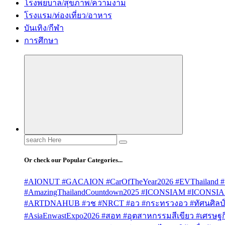
โรงพยบาล/สุขภาพ/ความงาม
โรงแรม/ท่องเที่ยว/อาหาร
บันเทิง/กีฬา
การศึกษา
Search
for:
Or check our Popular Categories...
#AIONUT #GACAION #CarOfTheYear2026 #EVThailand #
#AmazingThailandCountdown2025 #ICONSIAM #ICONSI
#ARTDNAHUB #วช #NRCT #อว #กระทรวงอว #ทัศนศิลป์ #
#AsiaEnwastExpo2026 #สอท #อุตสาหกรรมสีเขียว #เศรษฐกิจ