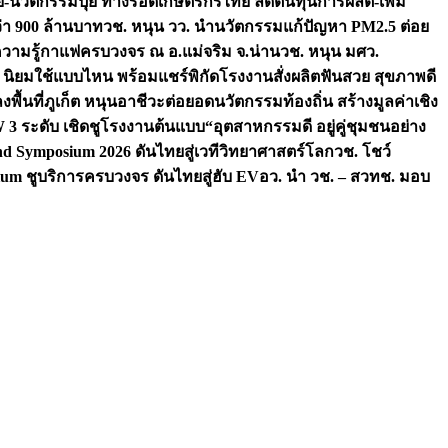
จัย-นวัตกรรมปุ๋ย ทางรอดเกษตรกรไทย ลดต้นทุนการผลิต-เพิ่ม
ว่า 900 ล้านบาท
วช. หนุน วว. นำนวัตกรรมแก้ปัญหา PM2.5 ต่อย
ความรู้กาแฟครบวงจร ณ อ.แม่จริม จ.น่าน
วช. หนุน มศว.
น นิยมใช้แบบไหน พร้อมแชร์พิกัดโรงงานสั่งผลิต
ฟันสวย สุขภาพดี
งพื้นที่ภูเก็ต หนุนอาชีวะต่อยอดนวัตกรรมท้องถิ่น สร้างมูลค่าเชิง
ระดับ เชิดชูโรงงานต้นแบบ“อุตสาหกรรมดี อยู่คู่ชุมชนอย่าง
nd Symposium 2026 ดันไทยสู่เวทีวิทยาศาสตร์โลก
วช. โชว์
um ชูบริการครบวงจร ดันไทยสู่ฮับ EV
อว. นำ วช. – สวทช. มอบ