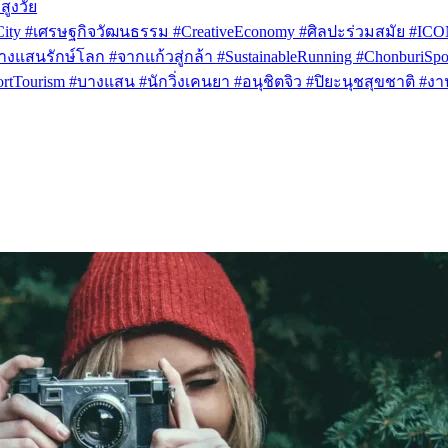
สูงวัย
rCity #เศรษฐกิจวัฒนธรรม #CreativeEconomy #ศิลปะร่วมสมัย #IC
งแสนรักษ์โลก #จากแก้วสู่กล้า #SustainableRunning #ChonburiSpor
Tourism #บางแสน #นักวิ่งเคนยา #อนุชิตจิว #ปิยะนุชสุขชาติ #งาน