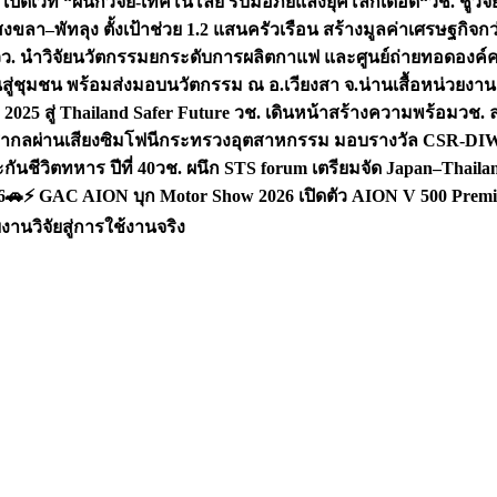
 เปิดเวที “ผนึกวิจัย-เทคโนโลยี รับมือภัยแล้งยุคโลกเดือด“
วช. ชูวิ
สงขลา–พัทลุง ตั้งเป้าช่วย 1.2 แสนครัวเรือน สร้างมูลค่าเศรษฐกิจก
วว. นำวิจัยนวัตกรรมยกระดับการผลิตกาแฟ และศูนย์ถ่ายทอดองค์
ันสู่ชุมชน พร้อมส่งมอบนวัตกรรม ณ อ.เวียงสา จ.น่าน
เสื้อหน่วยงา
025 สู่ Thailand Safer Future วช. เดินหน้าสร้างความพร้อม
วช. ล
ีสากลผ่านเสียงซิมโฟนี
กระทรวงอุตสาหกรรม มอบรางวัล CSR-DIW 3 
นชีวิตทหาร ปีที่ 40
วช. ผนึก STS forum เตรียมจัด Japan–Thaila
6
🚗⚡️ GAC AION บุก Motor Show 2026 เปิดตัว AION V 500 Premi
นวิจัยสู่การใช้งานจริง