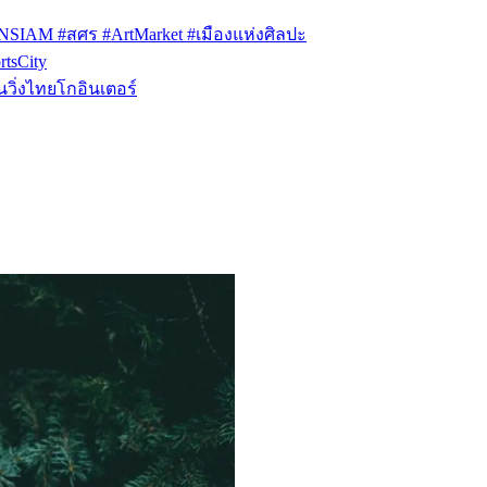
ONSIAM #สศร #ArtMarket #เมืองแห่งศิลปะ
tsCity
วิ่งไทยโกอินเตอร์