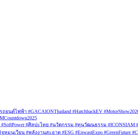
รถยนต์ไฟฟ้า #GACAIONThailand #HatchbackEV #MotorShow202
AMCountdown2025
SoftPower #ศิลปะไทย #นวัตกรรม #ทุนวัฒนธรรม #ICONSIAM #V
หมุนเวียน #พลังงานสะอาด #ESG #EnwastExpo #GreenFuture #Circul