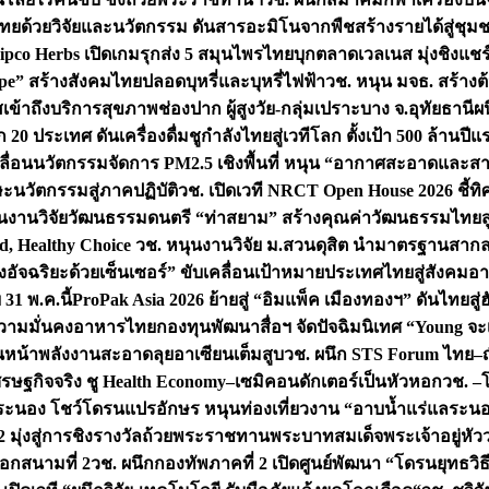
ทยด้วยวิจัยและนวัตกรรม ดันสารอะมิโนจากพืชสร้างรายได้สู่ชุม
ipco Herbs เปิดเกมรุกส่ง 5 สมุนไพรไทยบุกตลาดเวลเนส มุ่งชิงแช
ape” สร้างสังคมไทยปลอดบุหรี่และบุหรี่ไฟฟ้า
วช. หนุน มจธ. สร้างต้
ข้าถึงบริการสุขภาพช่องปาก ผู้สูงวัย-กลุ่มเปราะบาง จ.อุทัยธานี
ผน
20 ประเทศ ดันเครื่องดื่มชูกำลังไทยสู่เวทีโลก ตั้งเป้า 500 ล้านปีแ
คลื่อนนวัตกรรมจัดการ PM2.5 เชิงพื้นที่ หนุน “อากาศสะอาดและสา
นวัตกรรมสู่ภาคปฏิบัติ
วช. เปิดเวที NRCT Open House 2026 ชี้ทิ
นงานวิจัยวัฒนธรรมดนตรี “ท่าสยาม” สร้างคุณค่าวัฒนธรรมไทยส
 Healthy Choice
วช. หนุนงานวิจัย ม.สวนดุสิต นำมาตรฐานสาก
งอัจฉริยะด้วยเซ็นเซอร์” ขับเคลื่อนเป้าหมายประเทศไทยสู่สังคมอ
 31 พ.ค.นี้
ProPak Asia 2026 ย้ายสู่ “อิมแพ็ค เมืองทองฯ” ดันไทยสู
ู่ความมั่นคงอาหารไทย
กองทุนพัฒนาสื่อฯ จัดปัจฉิมนิเทศ “Young จะ
หน้าพลังงานสะอาดลุยอาเซียนเต็มสูบ
วช. ผนึก STS Forum ไทย–ญี่
่เศรษฐกิจจริง ชู Health Economy–เซมิคอนดักเตอร์เป็นหัวหอก
วช. –
อระนอง โชว์โดรนแปรอักษร หนุนท่องเที่ยวงาน “อาบน้ำแร่แลระนอ
มุ่งสู่การชิงรางวัลถ้วยพระราชทานพระบาทสมเด็จพระเจ้าอยู่หัว
อกสนามที่ 2
วช. ผนึกกองทัพภาคที่ 2 เปิดศูนย์พัฒนา “โดรนยุทธว