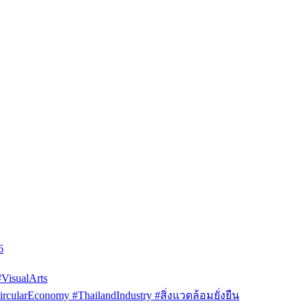
6
isualArts
arEconomy #ThailandIndustry #สิ่งแวดล้อมยั่งยืน