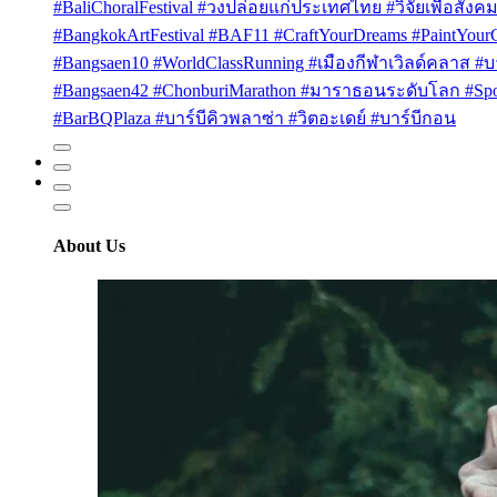
#BaliChoralFestival #วงปล่อยแก่ประเทศไทย #วิจัยเพื่อสังคม
#BangkokArtFestival #BAF11 #CraftYourDreams #PaintYou
#Bangsaen10 #WorldClassRunning #เมืองกีฬาเวิลด์คลาส #บา
#Bangsaen42 #ChonburiMarathon #มาราธอนระดับโลก #Sport
#BarBQPlaza #บาร์บีคิวพลาซ่า #วิตอะเดย์ #บาร์บีกอน
About Us