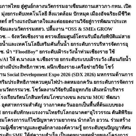
ภาพไทย สู่ศูนย์กลางนวัตกรรมอาเซียน
สถานเสาวภา-กทม. เปิด
 มุ่งยกระดับเทคโนโลยี สิ่งแวดล้อม ปักหมุด เมืองอัจฉริยะมีชีวิต
าสตร์ สร้างแรงบันดาลใจและต่อยอดงานวิจัยสู่การพัฒนาประเท
วิจัยและนวัตกรรม
สสว. ปลื้มงาน “OSS & SMEs GROW
วช. – จังหวัดเชียงราย ตรวจเยี่ยมศูนย์โดรนรับมือภัยพิบัติแม่สาย
ภัยน้ำและเทคโนโลยีเสริมคันกั้นน้ำ ยกระดับการบริหารจัดการอุ
ช. นำ “FloodBoy” ยกระดับเฝ้าระวังน้ำท่วมเชียงราย ใช้
/AI ให้ ต.นางแล จ.เชียงราย ยกระดับระบบเฝ้าระวัง-เตือนภัยน้ำ
ย่างมีประสิทธิภาพ
วช. ผนึกเชียงราย-เครือข่ายวิจัย โชว์
าน Social Development Expo 2026 (SDX 2026) มหกรรมด้านการ
า” เสริมประสิทธิภาพควบคุมไฟป่า-ลดหมอกควัน ยกระดับการจัดการ
และนวัตกรรม
วช. โชว์ผลงานวิจัยรับมืออุทกภัย เดินหน้าบริหาร
ือโรงเรียนรัตนโกสินทร์สมโภชบางเขน ลงนาม MOU พัฒนา
อม 3 อุตสาหกรรมสำคัญ วางภาคตะวันออกเป็นพื้นที่ต้นแบบของ
ผนึก AI ยกระดับทักษะแรงงานไทยรับโลกอนาคต
“อุไรวรรณ ตันติพิริยะ
มชมโครงการแก้ไขปัญหาความยากจน นำกลไก อววน. ร่วมสร้าง
มผู้เชี่ยวชาญและศูนย์กลางองค์ความรู้ ยกระดับทุนปัญญาทัศน
ดับ SME ใต้สู่ความสำเร็จ เป็นจุดหมายสุดท้ายของโครงการ