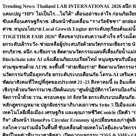
Skip
Trending News:
Thailand LAB INTERNATIONAL 2026 ผนึก Bio
to
แคมเปญ “HPV ไม่เป็นไร…ไม่ได้” เตือนอย่าชะล่าใจ ก่อนภัยเงีย
content
ขับเคลื่อนเศรษฐกิจ
วช. เดินหน้าขับเคลื่อน “รางวัลธัชชา” ยกย
ศ
วช. หนุนนโยบาย Local Growth Engine ยกระดับทุเรียนต้นแม่น้
TOGETHER FAIR 2026” ที่สงขลาประสบความสำเร็จ สร้างเม็ดเงิน
ยกระดับเฝ้าระวัง–ช่วยเหลือผู้ประสบภัยด้วยนวัตกรรม
เชียงราย น
ทกภัย
วช. ผนึก จ.เชียงราย ติดตามนวัตกรรมแผนที่เสี่ยงภัยน้ำแม่
Blockchain และ AI แจ้งเตือนภัยแบบเรียลไทม์ หนุนชุมชนรับมือ
ท่วมชุมชนด้วย AI
วช. ลงพื้นที่ “ฝายเชียงราย” ติดตามนวัตกรรม
นวัตกรรมรับมืออุทกภัย ยกระดับระบบเตือนภัย-โดรน-AI เสริ
พัฒนาสังคมที่ใหญ่ที่สุดของประเทศ 21–23 สิงหาคมนี้ ณ อิมแพ็ค
เชิงรุกด้วยนวัตกรรม
วช.เปิดต้นแบบ “ศูนย์ปฏิบัติการโดรนป้องกั
จัดการน้ำด้วย ววน. ครอบคลุม 10 จังหวัด ยกระดับระบบเตือนภัย-ข้
หลักสูตรกฎหมาย ปลูกฝังธรรมาภิบาลเยาวชน ระยะ 5 ปี
เมืองแห่
เทคโนโลยีเพื่อเมือง เศรษฐกิจ และคุณภาพชีวิต
Conicle เปิดตัว 
กิจ” เดินหน้า HomePro Circular Economy มุ่งเปลี่ยนของเก่าสู่ผล
กลไกความร่วมมือในพื้นที่ ขับเคลื่อนด้วยเทคโนโลยีและนวัตก
ศิลป์ไทยสู่เวทีนานาชาติ
สสว. เปิดฉากมหกรรม “OSS & SMEs GRO