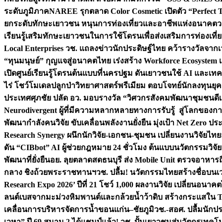
ระดับภูมิภาค
NAREE รุกตลาด Color Cosmetic เปิดตัว “Perfect To
ยกระดับทักษะเยาวชน หนุนการท่องเที่ยวและอาชีพแห่งอนาคต
ว
เรียนรู้เสริมทักษะเยาวชนในการใช้โดรนเพื่อส่งเสริมการท่องเที
Local Enterprises
วช. แถลงข่าวนักประดิษฐ์ไทย คว้ารางวัลจากเว
“ทุนมนุษย์” กุญแจสู่อนาคตไทย เร่งสร้าง Workforce Ecosyste
เปิดศูนย์เรียนรู้โดรนต้นแบบที่นครปฐม ดันเยาวชนใช้ AI และเทคโน
ไร่ โชว์โมเดลปลูกป่าวิทยาศาสตร์พรีเมียม ตอบโจทย์นักลงทุนยุ
ประเทศ
ศุภชัย ปลัด อว. มอบรางวัล “วิศวกรสังคมพัฒนาชุมชนดีเด
Neurodivergent ผู้ที่มีความหลากหลายทางการรับรู้ สู่โลกของ
พัฒนากำลังคนวิจัย ขับเคลื่อนพลังงานยั่งยืน มุ่งเป้า Net Zero ป
Research Synergy ผนึกนักวิจัย-เอกชน-ชุมชน เปลี่ยนงานวิจัยไทย
ดัน “CIBbot” AI ผู้ช่วยกฎหมาย 24 ชั่วโมง ต้นแบบนวัตกรรมวิจัยย
พัฒนาที่ยั่งยืน
อย. ลุยตลาดสดธนบุรี ส่ง Mobile Unit ตรวจอาหาร
กลาง ชิงถ้วยพระราชทานฯ
วช. ปลื้ม! นวัตกรรมไทยสร้างชื่อบนเ
Research Expo 2026’ ปีที่ 21 โชว์ 1,000 ผลงานวิจัย เปลี่ยนอนาค
ลนต์เบสจากมะม่วงหิมพานต์และกล้วยน้ำว้าดิบ สร้างกระแสใน 
เคลื่อนการบริหารจัดการน้ำขอนแก่น–ชัยภูมิ
วช.-สอศ. ปลื้มนักป
เวหา” ปี 69 สนาม 2 ได้แชมป์แล้ว! วช. ปั้นเยาวชนสู่นวัตกรเท