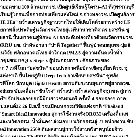
เป้ายอดขาย 100 ล้านบาท
วช. เปิดศูนย์เรียนรู้โดรน–AI ที่สุพรรณบุรี
ียนรู้โดรนเพื่อการท่องเที่ยวแห่งใหม่ จ.อ่างทอง
วช. เปิดศูนย์การ
THE 3Ea” สร้างเศรษฐกิจฐานรากไทยให้เติบโตด้วยการสร้าง LE-
ักยภาพสิ่งประดิษฐ์นวัตกรรมไทยสู่เวทีนานาชาติ
ศ.ดร.ยศชนัน ชู
อุทัยธานี ปั้นเยาวชนสู่ทักษะ AI ยกระดับท่องเที่ยวด้วยนวัตกรรม
วช.
FORRU มช. นำทัพอาสา “ป่าดี Together” ฟื้นฟูป่าดอยสุเทพ-ปุย 8
วิจัย พลิกอนาคตไทย ฝ่าวิกฤต PM2.5 สู่ความมั่นคงน้ำทั่ว
ฒนาชุมชน
TPQI x Steps x ผู้ประกอบการ : ศักยภาพของ
จาก 7 เวทีโลก “ยศชนัน” มอบประกาศนียบัตรเชิดชูเกียรติ
วช. ชู
่งชาติ ปั้นไทยสู่ฮับ Deep Tech อาเซียน
“ยศชนัน” ชูพลัง
วทีโลก ปักหมุด Digital Health ยกระดับระบบสุขภาพสู่สากล
วช.
others ขับเคลื่อน “ชันโรง” สร้างป่า สร้างเศรษฐกิจชุมชน สู่การ
ุกรีฯ จัดประลองยอดฝีมือเยาวชนดนตรี ครั้งที่ 4 รอบรองฯ ภาค
กโปแลนด์
22-26 มิ.ย.นี้ วช.เปิดมหกรรมวิจัยแห่งชาติ ‘Thailand
 Smart Idea2Innovation สู่การใช้งานจริง
OROM เครื่องดื่มแพ
และนวัตกรรม ‘น้ำมั่นคง’ ส่งมอบ 9 นวัตกรรมสู่ 21 หน่วยงาน ขับ
a2Innovation 2569 ดันผลงานสู่การใช้งานจริง
“หนูน้อยจ้าว
จำลองฯ และ ThaiPBS จัดศึก “หนูน้อยจ้าวเวหา 2569” สนาม 2