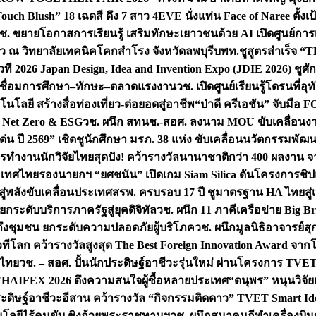
uch Blush” 18 เฉดสี ดึง 7 สาว 4EVE นั่งแท่น Face of Naree ตั้ง
ช. ขยายโอกาสการเรียนรู้ เสริมทักษะเยาวชนด้วย AI เปิดศูนย์การเร
่ยว ณ วิทยาลัยเทคนิคโคกสำโรง จังหวัดลพบุรี
บพท.ชูสูตรสำเร็จ “
ที 2026 Japan Design, Idea and Invention Expo (JDIE 2026) ชูศ
m เชื่อมการศึกษา–ทักษะ–ตลาดแรงงาน
วช. เปิดศูนย์เรียนรู้โดรนที่
โลยี สร้างสื่อท่องเที่ยว-ต่อยอดสู่อาชีพ
“ป่าดี ครีเอชัน” จับมือ 
ค Net Zero & ESG
วช. ผนึก สทนช.-สอศ. ลงนาม MOU ขับเคลื่อนงาน
่น ปี 2569” เชิดชูนักศึกษา มรภ. 38 แห่ง ขับเคลื่อนนวัตกรรมพั
การทำงาน
นักวิจัยไทยสุดปัง! คว้ารางวัลนานาชาติกว่า 400 ผลงาน 
ระเทศไทย
รองนายกฯ “ยศชนัน” เปิดเกม Siam Silica ดันโครงการชิปแห
สู่พลังขับเคลื่อนประเทศ
สรพ. ครบรอบ 17 ปี ชูมาตรฐาน HA ไทยสู่เ
กระดับบริการภาครัฐสู่ยุคดิจิทัล
วช. ผนึก 11 ภาคีเครือข่าย Big Br
ถึงชุมชน ยกระดับความปลอดภัยผู้บริโภค
วช. ผนึกมูลนิธิอาจารย์ส
วทีโลก คว้ารางวัลสูงสุด The Best Foreign Innovation Award จา
ตไทย
วช. – สอศ. ปั้นนักประดิษฐ์อาชีวะรุ่นใหม่ ผ่านโครงการ TVET
THAIFEX 2026 ดึงความสนใจผู้ซื้อหลายประเทศ
“ดนุพร” หนุนวิจัย
ระดิษฐ์อาชีวะอีสาน คว้ารางวัล “กิจกรรมติดดาว” TVET Smart Ide
คโนโลยีไร้คนขับ ชิงถ้วยพระราชทานฯ
วช. ผนึกสมาคมกีฬาเครื่องบิน