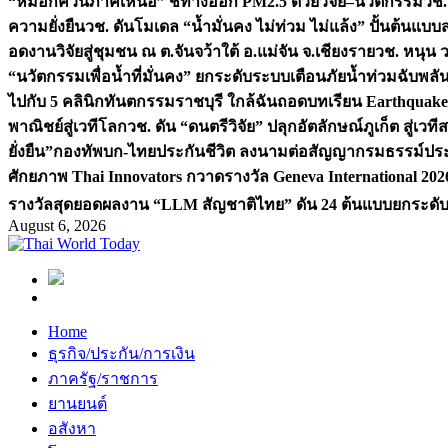
“หมอกควันภาคเหนือ” ชี้ทางออก PM2.5 ด้วยวิจัย–นวัตกรรม
วช.
ความยั่งยืน
วช. ดันโมเดล “น้ำมั่นคง ไม่ท่วม ไม่แล้ง” ปั้นต้นแบบ
อดงานวิจัยสู่ชุมชน ณ ต.จันจว้าใต้ อ.แม่จัน จ.เชียงราย
วช. หนุน 
“นวัตกรรมเพื่อน้ำที่มั่นคง” ยกระดับระบบเตือนภัยน้ำท่วมฉับพล
ไปกับ 5 คลินิกทันตกรรมราชบุรี ใกล้ฉัน
ถอดบทเรียน Earthquake 2
พาณิชย์สู่เวทีโลก
วช. ดัน “ดนตรีวิจัย” ปลุกอัตลักษณ์ภูเก็ต สู่เวท
ยั่งยืน”
กองทัพบก-ไทยประกันชีวิต ลงนามต่อสัญญากรมธรรม์ประกั
ศักยภาพ Thai Innovators กวาดรางวัล Geneva International 202
รางวัลสุดยอดผลงาน “LLM สัญชาติไทย” ดัน 24 ต้นแบบยกระดับงา
August 6, 2026
Home
ธุรกิจ/ประกัน/การเงิน
ภาครัฐ/ราชการ
ยานยนต์
อสังหา