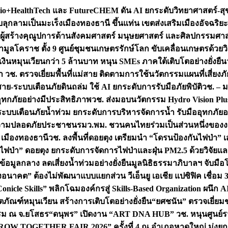
+HealthTech และ FutureCHEM ดัน AI ยกระดับวิทยาศาสตร์-สุข
บลุกลามเป็นมะเร็ง
เมืองทองธานี ขึ้นแท่น เขตส่งเสริมเมืองอัจฉริยะ
่องผู้สร้างคุณูปการด้านสังคมศาสตร์ มนุษยศาสตร์ และศิลปกรรมศ
ำมูลโคราช ตั้ง 9 ศูนย์ชุมชนเกษตรรักษ์โลก ขับเคลื่อนเกษตรด้วย
หมุนเวียนกว่า 5 ล้านบาท หนุน SMEs ภาคใต้เติบโตอย่างยั่งยืน
ำ วช. ตรวจเยี่ยมพื้นที่แม่สาย ติดตามการใช้นวัตกรรมแผนที่เสี่ยง
สาย-ระบบเตือนภัยดินถล่ม ใช้ AI ยกระดับการรับมือภัยพิบัติ
วช. – ม
อุทกภัยอย่างมีประสิทธิภาพ
วช. ส่งมอบนวัตกรรม Hydro Vision Plus
ระบบเตือนภัยน้ำท่วม ยกระดับการบริหารจัดการน้ำ รับมืออุทกภัยอ
มความปลอดภัยประชาชน
รมว.พม. ชวนคนไทยร่วมเป็นส่วนหนึ่งของง
 เมืองทองธานี
วช. ลงพื้นที่ดอยตุง เตรียมนำ “โดรนป้องกันไฟป่
นไฟป่า” ดอยตุง ยกระดับการจัดการไฟป่าและฝุ่น PM2.5 ด้วยวิจัย
อมูลกลาง ลดเสี่ยงน้ำท่วมอย่างยั่งยืน
มูลนิธิธรรมาภิบาลฯ จับม
งอนาคต” ต้องไม่พัฒนาแบบแยกส่วน วีเอ็นยู เอเชีย แปซิฟิค เชื่
“Conicle Skills” พลิกโฉมองค์กรสู่ Skills-Based Organization 
ิตภัณฑ์หมุนเวียน สร้างการเติบโตอย่างยั่งยืน
“ยศชนัน” ตรวจเยี่ย
รรม ณ จ.ยโสธร
“ดนุพร” เปิดงาน “ART DNA HUB” วช. หนุนศูนย์รว
W TOGETHER FAIR 2026” ครั้งที่ 4 ณ อำเภอหาดใหญ่ มุ่งยกระ