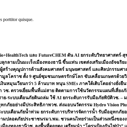
s porttitor quisque.
+HealthTech และ FutureCHEM ดัน AI ยกระดับวิทยาศาสตร์-สุข
บลุกลามเป็นมะเร็ง
เมืองทองธานี ขึ้นแท่น เขตส่งเสริมเมืองอัจฉริยะ
่องผู้สร้างคุณูปการด้านสังคมศาสตร์ มนุษยศาสตร์ และศิลปกรรมศ
ำมูลโคราช ตั้ง 9 ศูนย์ชุมชนเกษตรรักษ์โลก ขับเคลื่อนเกษตรด้วย
หมุนเวียนกว่า 5 ล้านบาท หนุน SMEs ภาคใต้เติบโตอย่างยั่งยืน
ำ วช. ตรวจเยี่ยมพื้นที่แม่สาย ติดตามการใช้นวัตกรรมแผนที่เสี่ยง
สาย-ระบบเตือนภัยดินถล่ม ใช้ AI ยกระดับการรับมือภัยพิบัติ
วช. – ม
อุทกภัยอย่างมีประสิทธิภาพ
วช. ส่งมอบนวัตกรรม Hydro Vision Plus
ระบบเตือนภัยน้ำท่วม ยกระดับการบริหารจัดการน้ำ รับมืออุทกภัยอ
มความปลอดภัยประชาชน
รมว.พม. ชวนคนไทยร่วมเป็นส่วนหนึ่งของง
 เมืองทองธานี
วช. ลงพื้นที่ดอยตุง เตรียมนำ “โดรนป้องกันไฟป่