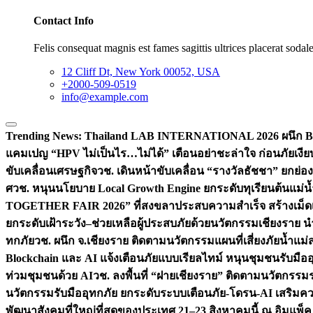
Contact Info
Felis consequat magnis est fames sagittis ultrices placerat sodale
12 Cliff Dt, New York 00052, USA
+2000-509-0519
info@example.com
Trending News:
Thailand LAB INTERNATIONAL 2026 ผนึก Bio
แคมเปญ “HPV ไม่เป็นไร…ไม่ได้” เตือนอย่าชะล่าใจ ก่อนภัยเงีย
ขับเคลื่อนเศรษฐกิจ
วช. เดินหน้าขับเคลื่อน “รางวัลธัชชา” ยกย
ศ
วช. หนุนนโยบาย Local Growth Engine ยกระดับทุเรียนต้นแม่น้
TOGETHER FAIR 2026” ที่สงขลาประสบความสำเร็จ สร้างเม็ดเงิน
ยกระดับเฝ้าระวัง–ช่วยเหลือผู้ประสบภัยด้วยนวัตกรรม
เชียงราย น
ทกภัย
วช. ผนึก จ.เชียงราย ติดตามนวัตกรรมแผนที่เสี่ยงภัยน้ำแม่
Blockchain และ AI แจ้งเตือนภัยแบบเรียลไทม์ หนุนชุมชนรับมือ
ท่วมชุมชนด้วย AI
วช. ลงพื้นที่ “ฝายเชียงราย” ติดตามนวัตกรรม
นวัตกรรมรับมืออุทกภัย ยกระดับระบบเตือนภัย-โดรน-AI เสริ
พัฒนาสังคมที่ใหญ่ที่สุดของประเทศ 21–23 สิงหาคมนี้ ณ อิมแพ็ค