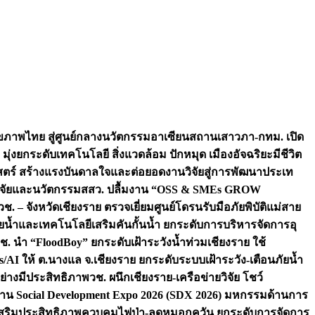
ภาพไทย สู่ศูนย์กลางนวัตกรรมอาเซียน
สถานเสาวภา-กทม. เปิด
 มุ่งยกระดับเทคโนโลยี สิ่งแวดล้อม ปักหมุด เมืองอัจฉริยะมีชีวิต
าสตร์ สร้างแรงบันดาลใจและต่อยอดงานวิจัยสู่การพัฒนาประเท
วิจัยและนวัตกรรม
สสว. ปลื้มงาน “OSS & SMEs GROW
วช. – จังหวัดเชียงราย ตรวจเยี่ยมศูนย์โดรนรับมือภัยพิบัติแม่สาย
ภัยน้ำและเทคโนโลยีเสริมคันกั้นน้ำ ยกระดับการบริหารจัดการอุ
ช. นำ “FloodBoy” ยกระดับเฝ้าระวังน้ำท่วมเชียงราย ใช้
/AI ให้ ต.นางแล จ.เชียงราย ยกระดับระบบเฝ้าระวัง-เตือนภัยน้ำ
ย่างมีประสิทธิภาพ
วช. ผนึกเชียงราย-เครือข่ายวิจัย โชว์
าน Social Development Expo 2026 (SDX 2026) มหกรรมด้านการ
า” เสริมประสิทธิภาพควบคุมไฟป่า-ลดหมอกควัน ยกระดับการจัดการ