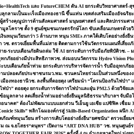
+HealthTech และ FutureCHEM ดัน AI ยกระดับวิทยาศาสตร์-สุข
บลุกลามเป็นมะเร็ง
เมืองทองธานี ขึ้นแท่น เขตส่งเสริมเมืองอัจฉริยะ
่องผู้สร้างคุณูปการด้านสังคมศาสตร์ มนุษยศาสตร์ และศิลปกรรมศ
ำมูลโคราช ตั้ง 9 ศูนย์ชุมชนเกษตรรักษ์โลก ขับเคลื่อนเกษตรด้วย
หมุนเวียนกว่า 5 ล้านบาท หนุน SMEs ภาคใต้เติบโตอย่างยั่งยืน
ำ วช. ตรวจเยี่ยมพื้นที่แม่สาย ติดตามการใช้นวัตกรรมแผนที่เสี่ยง
สาย-ระบบเตือนภัยดินถล่ม ใช้ AI ยกระดับการรับมือภัยพิบัติ
วช. – ม
อุทกภัยอย่างมีประสิทธิภาพ
วช. ส่งมอบนวัตกรรม Hydro Vision Plus
ระบบเตือนภัยน้ำท่วม ยกระดับการบริหารจัดการน้ำ รับมืออุทกภัยอ
มความปลอดภัยประชาชน
รมว.พม. ชวนคนไทยร่วมเป็นส่วนหนึ่งของง
 เมืองทองธานี
วช. ลงพื้นที่ดอยตุง เตรียมนำ “โดรนป้องกันไฟป่
นไฟป่า” ดอยตุง ยกระดับการจัดการไฟป่าและฝุ่น PM2.5 ด้วยวิจัย
อมูลกลาง ลดเสี่ยงน้ำท่วมอย่างยั่งยืน
มูลนิธิธรรมาภิบาลฯ จับม
งอนาคต” ต้องไม่พัฒนาแบบแยกส่วน วีเอ็นยู เอเชีย แปซิฟิค เชื่
“Conicle Skills” พลิกโฉมองค์กรสู่ Skills-Based Organization 
ิตภัณฑ์หมุนเวียน สร้างการเติบโตอย่างยั่งยืน
“ยศชนัน” ตรวจเยี่ย
รรม ณ จ.ยโสธร
“ดนุพร” เปิดงาน “ART DNA HUB” วช. หนุนศูนย์รว
W TOGETHER FAIR 2026” ครั้งที่ 4 ณ อำเภอหาดใหญ่ มุ่งยกระ