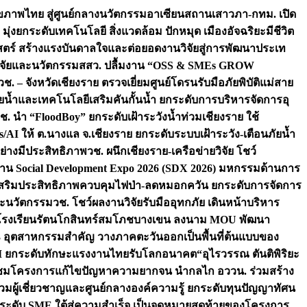
ภาพไทย สู่ศูนย์กลางนวัตกรรมอาเซียน
สถานเสาวภา-กทม. เปิด
 มุ่งยกระดับเทคโนโลยี สิ่งแวดล้อม ปักหมุด เมืองอัจฉริยะมีชีวิต
าสตร์ สร้างแรงบันดาลใจและต่อยอดงานวิจัยสู่การพัฒนาประเท
วิจัยและนวัตกรรม
สสว. ปลื้มงาน “OSS & SMEs GROW
วช. – จังหวัดเชียงราย ตรวจเยี่ยมศูนย์โดรนรับมือภัยพิบัติแม่สาย
ภัยน้ำและเทคโนโลยีเสริมคันกั้นน้ำ ยกระดับการบริหารจัดการอุ
ช. นำ “FloodBoy” ยกระดับเฝ้าระวังน้ำท่วมเชียงราย ใช้
/AI ให้ ต.นางแล จ.เชียงราย ยกระดับระบบเฝ้าระวัง-เตือนภัยน้ำ
ย่างมีประสิทธิภาพ
วช. ผนึกเชียงราย-เครือข่ายวิจัย โชว์
าน Social Development Expo 2026 (SDX 2026) มหกรรมด้านการ
า” เสริมประสิทธิภาพควบคุมไฟป่า-ลดหมอกควัน ยกระดับการจัดการ
และนวัตกรรม
วช. โชว์ผลงานวิจัยรับมืออุทกภัย เดินหน้าบริหาร
ือโรงเรียนรัตนโกสินทร์สมโภชบางเขน ลงนาม MOU พัฒนา
อม 3 อุตสาหกรรมสำคัญ วางภาคตะวันออกเป็นพื้นที่ต้นแบบของ
ผนึก AI ยกระดับทักษะแรงงานไทยรับโลกอนาคต
“อุไรวรรณ ตันติพิริยะ
มชมโครงการแก้ไขปัญหาความยากจน นำกลไก อววน. ร่วมสร้าง
มผู้เชี่ยวชาญและศูนย์กลางองค์ความรู้ ยกระดับทุนปัญญาทัศน
ดับ SME ใต้สู่ความสำเร็จ เป็นจุดหมายสุดท้ายของโครงการ