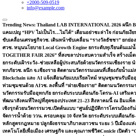
+2000-509-0519
info@example.com
Trending News:
Thailand LAB INTERNATIONAL 2026 ผนึก Bio
แคมเปญ “HPV ไม่เป็นไร…ไม่ได้” เตือนอย่าชะล่าใจ ก่อนภัยเงีย
ขับเคลื่อนเศรษฐกิจ
วช. เดินหน้าขับเคลื่อน “รางวัลธัชชา” ยกย
ศ
วช. หนุนนโยบาย Local Growth Engine ยกระดับทุเรียนต้นแม่น้
TOGETHER FAIR 2026” ที่สงขลาประสบความสำเร็จ สร้างเม็ดเงิน
ยกระดับเฝ้าระวัง–ช่วยเหลือผู้ประสบภัยด้วยนวัตกรรม
เชียงราย น
ทกภัย
วช. ผนึก จ.เชียงราย ติดตามนวัตกรรมแผนที่เสี่ยงภัยน้ำแม่
Blockchain และ AI แจ้งเตือนภัยแบบเรียลไทม์ หนุนชุมชนรับมือ
ท่วมชุมชนด้วย AI
วช. ลงพื้นที่ “ฝายเชียงราย” ติดตามนวัตกรรม
นวัตกรรมรับมืออุทกภัย ยกระดับระบบเตือนภัย-โดรน-AI เสริ
พัฒนาสังคมที่ใหญ่ที่สุดของประเทศ 21–23 สิงหาคมนี้ ณ อิมแพ็ค
เชิงรุกด้วยนวัตกรรม
วช.เปิดต้นแบบ “ศูนย์ปฏิบัติการโดรนป้องกั
จัดการน้ำด้วย ววน. ครอบคลุม 10 จังหวัด ยกระดับระบบเตือนภัย-ข้
หลักสูตรกฎหมาย ปลูกฝังธรรมาภิบาลเยาวชน ระยะ 5 ปี
เมืองแห่
เทคโนโลยีเพื่อเมือง เศรษฐกิจ และคุณภาพชีวิต
Conicle เปิดตัว 