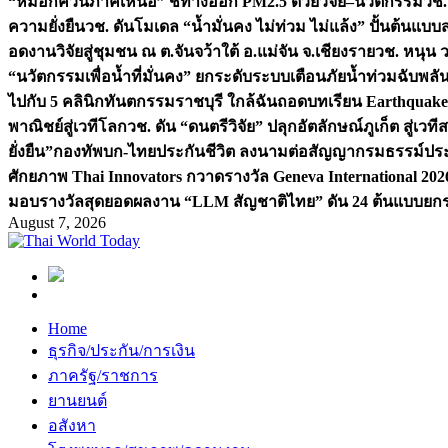
“หมอกควันภาคเหนือ” ชี้ทางออก PM2.5 ด้วยวิจัย–นวัตกรรม
วช.
ความยั่งยืน
วช. ดันโมเดล “น้ำมั่นคง ไม่ท่วม ไม่แล้ง” ปั้นต้นแบบ
อดงานวิจัยสู่ชุมชน ณ ต.จันจว้าใต้ อ.แม่จัน จ.เชียงราย
วช. หนุน 
“นวัตกรรมเพื่อน้ำที่มั่นคง” ยกระดับระบบเตือนภัยน้ำท่วมฉับพล
ไปกับ 5 คลินิกทันตกรรมราชบุรี ใกล้ฉัน
ถอดบทเรียน Earthquake 2
พาณิชย์สู่เวทีโลก
วช. ดัน “ดนตรีวิจัย” ปลุกอัตลักษณ์ภูเก็ต สู่เวท
ยั่งยืน”
กองทัพบก-ไทยประกันชีวิต ลงนามต่อสัญญากรมธรรม์ประกั
ศักยภาพ Thai Innovators กวาดรางวัล Geneva International 202
มอบรางวัลสุดยอดผลงาน “LLM สัญชาติไทย” ดัน 24 ต้นแบบยกระด
August 7, 2026
Home
ธุรกิจ/ประกัน/การเงิน
ภาครัฐ/ราชการ
ยานยนต์
อสังหา