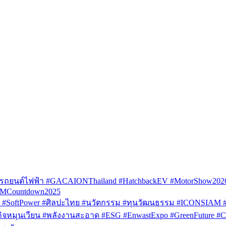
รถยนต์ไฟฟ้า #GACAIONThailand #HatchbackEV #MotorShow202
AMCountdown2025
SoftPower #ศิลปะไทย #นวัตกรรม #ทุนวัฒนธรรม #ICONSIAM #V
หมุนเวียน #พลังงานสะอาด #ESG #EnwastExpo #GreenFuture #Circul