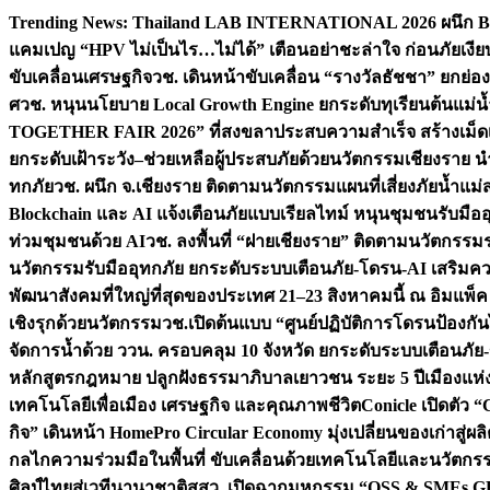
Skip
Trending News:
Thailand LAB INTERNATIONAL 2026 ผนึก Bio
to
แคมเปญ “HPV ไม่เป็นไร…ไม่ได้” เตือนอย่าชะล่าใจ ก่อนภัยเงีย
content
ขับเคลื่อนเศรษฐกิจ
วช. เดินหน้าขับเคลื่อน “รางวัลธัชชา” ยกย
ศ
วช. หนุนนโยบาย Local Growth Engine ยกระดับทุเรียนต้นแม่น้
TOGETHER FAIR 2026” ที่สงขลาประสบความสำเร็จ สร้างเม็ดเงิน
ยกระดับเฝ้าระวัง–ช่วยเหลือผู้ประสบภัยด้วยนวัตกรรม
เชียงราย น
ทกภัย
วช. ผนึก จ.เชียงราย ติดตามนวัตกรรมแผนที่เสี่ยงภัยน้ำแม่
Blockchain และ AI แจ้งเตือนภัยแบบเรียลไทม์ หนุนชุมชนรับมือ
ท่วมชุมชนด้วย AI
วช. ลงพื้นที่ “ฝายเชียงราย” ติดตามนวัตกรรม
นวัตกรรมรับมืออุทกภัย ยกระดับระบบเตือนภัย-โดรน-AI เสริ
พัฒนาสังคมที่ใหญ่ที่สุดของประเทศ 21–23 สิงหาคมนี้ ณ อิมแพ็ค
เชิงรุกด้วยนวัตกรรม
วช.เปิดต้นแบบ “ศูนย์ปฏิบัติการโดรนป้องกั
จัดการน้ำด้วย ววน. ครอบคลุม 10 จังหวัด ยกระดับระบบเตือนภัย-ข้
หลักสูตรกฎหมาย ปลูกฝังธรรมาภิบาลเยาวชน ระยะ 5 ปี
เมืองแห่
เทคโนโลยีเพื่อเมือง เศรษฐกิจ และคุณภาพชีวิต
Conicle เปิดตัว 
กิจ” เดินหน้า HomePro Circular Economy มุ่งเปลี่ยนของเก่าสู่ผล
กลไกความร่วมมือในพื้นที่ ขับเคลื่อนด้วยเทคโนโลยีและนวัตก
ศิลป์ไทยสู่เวทีนานาชาติ
สสว. เปิดฉากมหกรรม “OSS & SMEs GRO