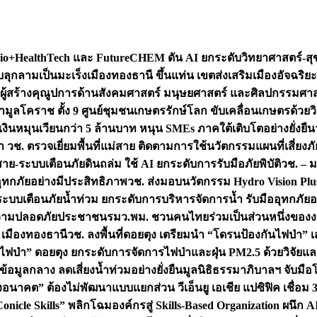
+HealthTech และ FutureCHEM ดัน AI ยกระดับวิทยาศาสตร์-สุข
บลุกลามเป็นมะเร็ง
เมืองทองธานี ขึ้นแท่น เขตส่งเสริมเมืองอัจฉริยะ
่องผู้สร้างคุณูปการด้านสังคมศาสตร์ มนุษยศาสตร์ และศิลปกรรมศ
ำมูลโคราช ตั้ง 9 ศูนย์ชุมชนเกษตรรักษ์โลก ขับเคลื่อนเกษตรด้วย
หมุนเวียนกว่า 5 ล้านบาท หนุน SMEs ภาคใต้เติบโตอย่างยั่งยืน
ำ วช. ตรวจเยี่ยมพื้นที่แม่สาย ติดตามการใช้นวัตกรรมแผนที่เสี่ยง
สาย-ระบบเตือนภัยดินถล่ม ใช้ AI ยกระดับการรับมือภัยพิบัติ
วช. – ม
อุทกภัยอย่างมีประสิทธิภาพ
วช. ส่งมอบนวัตกรรม Hydro Vision Plus
ระบบเตือนภัยน้ำท่วม ยกระดับการบริหารจัดการน้ำ รับมืออุทกภัยอ
มความปลอดภัยประชาชน
รมว.พม. ชวนคนไทยร่วมเป็นส่วนหนึ่งของง
 เมืองทองธานี
วช. ลงพื้นที่ดอยตุง เตรียมนำ “โดรนป้องกันไฟป่
นไฟป่า” ดอยตุง ยกระดับการจัดการไฟป่าและฝุ่น PM2.5 ด้วยวิจัย
อมูลกลาง ลดเสี่ยงน้ำท่วมอย่างยั่งยืน
มูลนิธิธรรมาภิบาลฯ จับม
งอนาคต” ต้องไม่พัฒนาแบบแยกส่วน วีเอ็นยู เอเชีย แปซิฟิค เชื่
“Conicle Skills” พลิกโฉมองค์กรสู่ Skills-Based Organization 