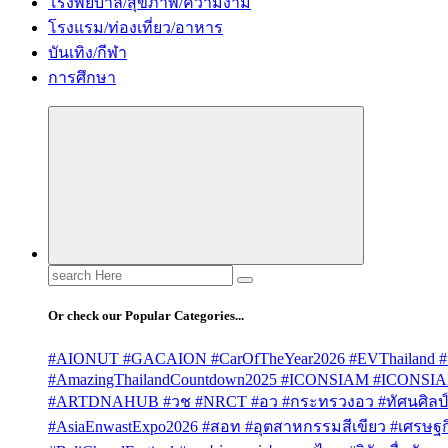
โรงพยบาล/สุขภาพ/ความงาม
โรงแรม/ท่องเที่ยว/อาหาร
บันเทิง/กีฬา
การศึกษา
Search
for:
Or check our Popular Categories...
#AIONUT #GACAION #CarOfTheYear2026 #EVThailand #
#AmazingThailandCountdown2025 #ICONSIAM #ICONSI
#ARTDNAHUB #วช #NRCT #อว #กระทรวงอว #ทัศนศิลป์ #
#AsiaEnwastExpo2026 #สอท #อุตสาหกรรมสีเขียว #เศรษฐกิจ