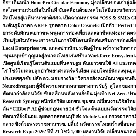
กิจ” เดินหน้า HomePro Circular Economy มุ่งเปลี่ยนของเก่าสู่ผล
กลไกความร่วมมือในพื้นที่ ขับเคลื่อนด้วยเทคโนโลยีและนวัตก
ศิลป์ไทยสู่เวทีนานาชาติ
สสว. เปิดฉากมหกรรม “OSS & SMEs GRO
ระดับภูมิภาค
NAREE รุกตลาด Color Cosmetic เปิดตัว “Perfect To
ยกระดับทักษะเยาวชน หนุนการท่องเที่ยวและอาชีพแห่งอนาคต
ว
เรียนรู้เสริมทักษะเยาวชนในการใช้โดรนเพื่อส่งเสริมการท่องเที
Local Enterprises
วช. แถลงข่าวนักประดิษฐ์ไทย คว้ารางวัลจากเว
“ทุนมนุษย์” กุญแจสู่อนาคตไทย เร่งสร้าง Workforce Ecosyste
เปิดศูนย์เรียนรู้โดรนต้นแบบที่นครปฐม ดันเยาวชนใช้ AI และเทคโน
ไร่ โชว์โมเดลปลูกป่าวิทยาศาสตร์พรีเมียม ตอบโจทย์นักลงทุนยุ
ประเทศ
ศุภชัย ปลัด อว. มอบรางวัล “วิศวกรสังคมพัฒนาชุมชนดีเด
Neurodivergent ผู้ที่มีความหลากหลายทางการรับรู้ สู่โลกของ
พัฒนากำลังคนวิจัย ขับเคลื่อนพลังงานยั่งยืน มุ่งเป้า Net Zero ป
Research Synergy ผนึกนักวิจัย-เอกชน-ชุมชน เปลี่ยนงานวิจัยไทย
ดัน “CIBbot” AI ผู้ช่วยกฎหมาย 24 ชั่วโมง ต้นแบบนวัตกรรมวิจัยย
พัฒนาที่ยั่งยืน
อย. ลุยตลาดสดธนบุรี ส่ง Mobile Unit ตรวจอาหาร
กลาง ชิงถ้วยพระราชทานฯ
วช. ปลื้ม! นวัตกรรมไทยสร้างชื่อบนเ
Research Expo 2026’ ปีที่ 21 โชว์ 1,000 ผลงานวิจัย เปลี่ยนอนาค