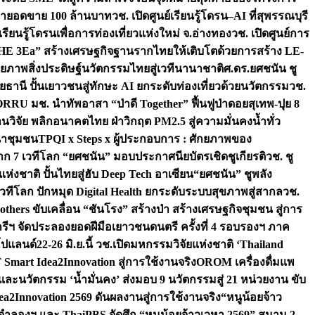
เป้ายอดขาย 100 ล้านบาท
วช. เปิดศูนย์เรียนรู้โดรน–AI ที่สุพรรณบุรี
ียนรู้โดรนเพื่อการท่องเที่ยวแห่งใหม่ จ.อ่างทอง
วช. เปิดศูนย์การ
THE 3Ea” สร้างเศรษฐกิจฐานรากไทยให้เติบโตด้วยการสร้าง LE-
ักยภาพสิ่งประดิษฐ์นวัตกรรมไทยสู่เวทีนานาชาติ
ศ.ดร.ยศชนัน ชู
อุทัยธานี ปั้นเยาวชนสู่ทักษะ AI ยกระดับท่องเที่ยวด้วยนวัตกรรม
วช.
FORRU มช. นำทัพอาสา “ป่าดี Together” ฟื้นฟูป่าดอยสุเทพ-ปุย 8
วิจัย พลิกอนาคตไทย ฝ่าวิกฤต PM2.5 สู่ความมั่นคงน้ำทั่ว
ฒนาชุมชน
TPQI x Steps x ผู้ประกอบการ : ศักยภาพของ
จาก 7 เวทีโลก “ยศชนัน” มอบประกาศนียบัตรเชิดชูเกียรติ
วช. ชู
่งชาติ ปั้นไทยสู่ฮับ Deep Tech อาเซียน
“ยศชนัน” ชูพลัง
วทีโลก ปักหมุด Digital Health ยกระดับระบบสุขภาพสู่สากล
วช.
others ขับเคลื่อน “ชันโรง” สร้างป่า สร้างเศรษฐกิจชุมชน สู่การ
ุกรีฯ จัดประลองยอดฝีมือเยาวชนดนตรี ครั้งที่ 4 รอบรองฯ ภาค
กโปแลนด์
22-26 มิ.ย.นี้ วช.เปิดมหกรรมวิจัยแห่งชาติ ‘Thailand
 Smart Idea2Innovation สู่การใช้งานจริง
OROM เครื่องดื่มแพ
และนวัตกรรม ‘น้ำมั่นคง’ ส่งมอบ 9 นวัตกรรมสู่ 21 หน่วยงาน ขับ
a2Innovation 2569 ดันผลงานสู่การใช้งานจริง
“หนูน้อยจ้าว
จำลองฯ และ ThaiPBS จัดศึก “หนูน้อยจ้าวเวหา 2569” สนาม 2