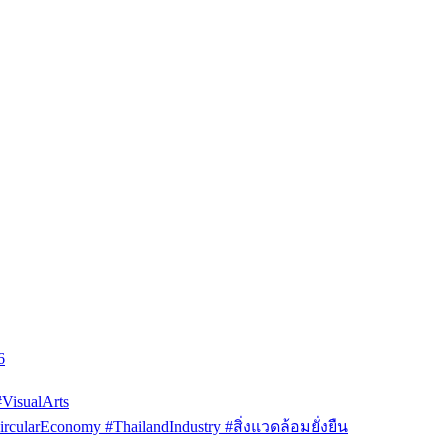
6
isualArts
arEconomy #ThailandIndustry #สิ่งแวดล้อมยั่งยืน