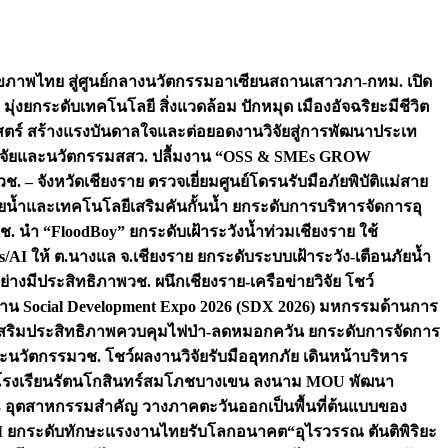
ภาพไทย สู่ศูนย์กลางนวัตกรรมอาเซียน
สถานเสาวภา-กทม. เปิด
 มุ่งยกระดับเทคโนโลยี สิ่งแวดล้อม ปักหมุด เมืองอัจฉริยะมีชีวิต
าสตร์ สร้างแรงบันดาลใจและต่อยอดงานวิจัยสู่การพัฒนาประเท
วิจัยและนวัตกรรม
สสว. ปลื้มงาน “OSS & SMEs GROW
วช. – จังหวัดเชียงราย ตรวจเยี่ยมศูนย์โดรนรับมือภัยพิบัติแม่สาย
ภัยน้ำและเทคโนโลยีเสริมคันกั้นน้ำ ยกระดับการบริหารจัดการอุ
ช. นำ “FloodBoy” ยกระดับเฝ้าระวังน้ำท่วมเชียงราย ใช้
/AI ให้ ต.นางแล จ.เชียงราย ยกระดับระบบเฝ้าระวัง-เตือนภัยน้ำ
ย่างมีประสิทธิภาพ
วช. ผนึกเชียงราย-เครือข่ายวิจัย โชว์
าน Social Development Expo 2026 (SDX 2026) มหกรรมด้านการ
า” เสริมประสิทธิภาพควบคุมไฟป่า-ลดหมอกควัน ยกระดับการจัดการ
และนวัตกรรม
วช. โชว์ผลงานวิจัยรับมืออุทกภัย เดินหน้าบริหาร
ือโรงเรียนรัตนโกสินทร์สมโภชบางเขน ลงนาม MOU พัฒนา
อม 3 อุตสาหกรรมสำคัญ วางภาคตะวันออกเป็นพื้นที่ต้นแบบของ
ผนึก AI ยกระดับทักษะแรงงานไทยรับโลกอนาคต
“อุไรวรรณ ตันติพิริยะ