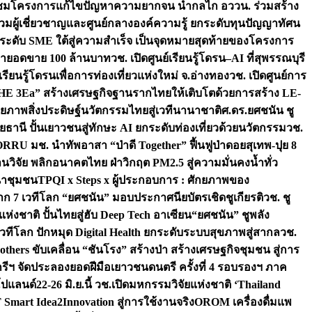
มชมโครงการแก้ไขปัญหาความยากจน นำกลไก อววน. ร่วมสร้าง
มผู้เชี่ยวชาญและศูนย์กลางองค์ความรู้ ยกระดับทุนปัญญาทัศน
ดับ SME ใต้สู่ความสำเร็จ เป็นจุดหมายสุดท้ายของโครงการ
เป้ายอดขาย 100 ล้านบาท
วช. เปิดศูนย์เรียนรู้โดรน–AI ที่สุพรรณบุรี
ียนรู้โดรนเพื่อการท่องเที่ยวแห่งใหม่ จ.อ่างทอง
วช. เปิดศูนย์การ
THE 3Ea” สร้างเศรษฐกิจฐานรากไทยให้เติบโตด้วยการสร้าง LE-
ักยภาพสิ่งประดิษฐ์นวัตกรรมไทยสู่เวทีนานาชาติ
ศ.ดร.ยศชนัน ชู
อุทัยธานี ปั้นเยาวชนสู่ทักษะ AI ยกระดับท่องเที่ยวด้วยนวัตกรรม
วช.
FORRU มช. นำทัพอาสา “ป่าดี Together” ฟื้นฟูป่าดอยสุเทพ-ปุย 8
วิจัย พลิกอนาคตไทย ฝ่าวิกฤต PM2.5 สู่ความมั่นคงน้ำทั่ว
ฒนาชุมชน
TPQI x Steps x ผู้ประกอบการ : ศักยภาพของ
จาก 7 เวทีโลก “ยศชนัน” มอบประกาศนียบัตรเชิดชูเกียรติ
วช. ชู
่งชาติ ปั้นไทยสู่ฮับ Deep Tech อาเซียน
“ยศชนัน” ชูพลัง
วทีโลก ปักหมุด Digital Health ยกระดับระบบสุขภาพสู่สากล
วช.
others ขับเคลื่อน “ชันโรง” สร้างป่า สร้างเศรษฐกิจชุมชน สู่การ
ุกรีฯ จัดประลองยอดฝีมือเยาวชนดนตรี ครั้งที่ 4 รอบรองฯ ภาค
กโปแลนด์
22-26 มิ.ย.นี้ วช.เปิดมหกรรมวิจัยแห่งชาติ ‘Thailand
 Smart Idea2Innovation สู่การใช้งานจริง
OROM เครื่องดื่มแพ