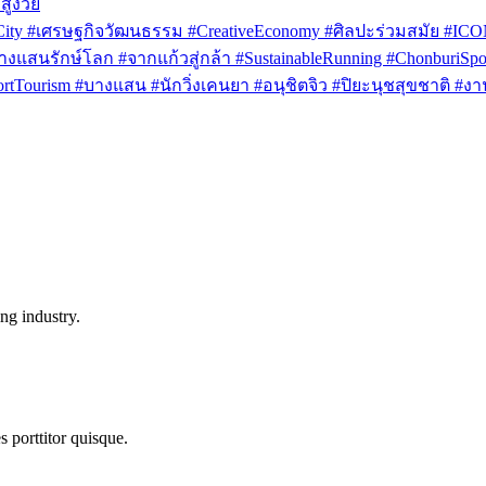
สูงวัย
rCity #เศรษฐกิจวัฒนธรรม #CreativeEconomy #ศิลปะร่วมสมัย #IC
งแสนรักษ์โลก #จากแก้วสู่กล้า #SustainableRunning #ChonburiSpor
Tourism #บางแสน #นักวิ่งเคนยา #อนุชิตจิว #ปิยะนุชสุขชาติ #งาน
ng industry.
s porttitor quisque.