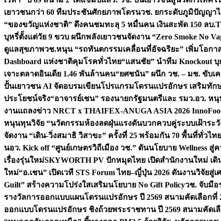
เยาวชนกว่า 60 ทีมประชันศักยภาพโดรน
วช. ยกระดับภูมิปัญญาไ
“ของขวัญแห่งชาติ” ดึงคนชมทะลุ 5 หมื่นคน เงินสะพัด 150 ลบ.
T
บุหรี่ตั้งแต่วัย 9 ขวบ ผนึกพลังเยาวชนจัดงาน “Zero Smoke No V
ดูแลสุขภาพ
วช.หนุน “รถทันตกรรมเคลื่อนที่อัจฉริยะ” เพิ่มโอกาสเ
Dashboard แห่งชาติคุมโรคทั่วไทย
“แสนชัย” นำทีม Knockout บุก 
เจาะตลาดอินเดีย 1.46 พันล้านคน
“ยศชนัน” ผนึก วช. – มช. ขับเ
ปั้นเยาวชน AI จัดอบรมเขียนโปรแกรมโดรนแปรอักษร เสริมทักษะ
ประโยชน์จริง
“อาจารย์เชน” รองนายกรัฐมนตรีและ รมว.อว. หนุ
งานแถลงข่าว NRCT x THAIFEX-ANUGA ASIA 2026 InnoFood,
หนุนทุนวิจัย “นวัตกรรมห้องลดฝุ่นแรงดันบวกควบคู่ระบบเฝ้าระวั
จัดงาน “เดิน-วิ่งสมาธิ วิสาขะ” ครั้งที่ 25 พร้อมกัน 70 พื้นที่ทั่วไทย
น
อว. Kick off “ศูนย์เกษตรวิถีเมือง วช.” ดันนโยบาย Wellness ส
เรื่องรุ่นใหม่
SKYWORTH PV ปักหมุดไทย เปิดสำนักงานใหม่ เดิน
ใหม่
“อ.เชน” เปิดเวที STS Forum ไทย–ญี่ปุ่น 2026 ดันงานวิจัยสู
Guilt” สร้างความโปร่งใสเสริมนโยบาย No Gift Policy
วช. จับมื
รางวัลการออกแบบแผนโดรนแปรอักษร ปี 2569 สนามคัดเลือกที่ 2 
ออกแบบโดรนแปรอักษร ชิงถ้วยพระราชทาน ปี 2569 สนามคัดเลื