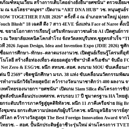
ิตภัณฑ์หมุนเวียน สร้างการเติบโตอย่างยั่งยืน
“ยศชนัน” ตรวจเยี่ย
รรม ณ จ.ยโสธร
“ดนุพร” เปิดงาน “ART DNA HUB” วช. หนุนศูนย์รว
W TOGETHER FAIR 2026” ครั้งที่ 4 ณ อำเภอหาดใหญ่ มุ่งยกระ
uch Blush” 18 เฉดสี ดึง 7 สาว 4EVE นั่งแท่น Face of Naree ตั้ง
ช. ขยายโอกาสการเรียนรู้ เสริมทักษะเยาวชนด้วย AI เปิดศูนย์การเร
่ยว ณ วิทยาลัยเทคนิคโคกสำโรง จังหวัดลพบุรี
บพท.ชูสูตรสำเร็จ “
ที 2026 Japan Design, Idea and Invention Expo (JDIE 2026) ชูศ
m เชื่อมการศึกษา–ทักษะ–ตลาดแรงงาน
วช. เปิดศูนย์เรียนรู้โดรนที่
โลยี สร้างสื่อท่องเที่ยว-ต่อยอดสู่อาชีพ
“ป่าดี ครีเอชัน” จับมือ 
ค Net Zero & ESG
วช. ผนึก สทนช.-สอศ. ลงนาม MOU ขับเคลื่อนงาน
่น ปี 2569” เชิดชูนักศึกษา มรภ. 38 แห่ง ขับเคลื่อนนวัตกรรมพั
การทำงาน
นักวิจัยไทยสุดปัง! คว้ารางวัลนานาชาติกว่า 400 ผลงาน 
ระเทศไทย
รองนายกฯ “ยศชนัน” เปิดเกม Siam Silica ดันโครงการชิปแห
สู่พลังขับเคลื่อนประเทศ
สรพ. ครบรอบ 17 ปี ชูมาตรฐาน HA ไทยสู่เ
กระดับบริการภาครัฐสู่ยุคดิจิทัล
วช. ผนึก 11 ภาคีเครือข่าย Big Br
ถึงชุมชน ยกระดับความปลอดภัยผู้บริโภค
วช. ผนึกมูลนิธิอาจารย์ส
วทีโลก คว้ารางวัลสูงสุด The Best Foreign Innovation Award จา
ตไทย
วช. – สอศ. ปั้นนักประดิษฐ์อาชีวะรุ่นใหม่ ผ่านโครงการ TVET