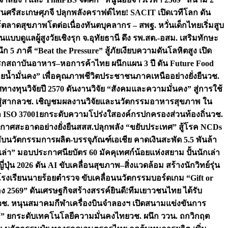
ชนศรีสะเกษ
ศุภจี ปลุกพลังคราฟต์ไทย! SACIT เปิดเวทีโลก ดัน
ร์ตลาดสุขภาพโตต่อเนื่อง
ทันตบุคลากร – สพฐ. หวั่นเด็กไทยเริ่มสูบ
นแบบดูแลผู้สูงวัยเชิงรุก จ.อุทัยธานี ดึง รพ.สต.-อสม. เสริมทักษะ
ึก 5 ภาคี “Beat the Pressure” สู้ภัยเงียบความดันโลหิตสูง เปิด
รก
สถาบันอาหาร–หอการค้าไทย ผนึกแผน 3 ปี ดัน Future Food
ยน้ำมั่นคง” เพื่อคุณภาพชีวิตประชาชนภาคเหนืออย่างยั่งยืน
วช.
ศทางทุนวิจัยปี 2570 ดันงานวิจัย “สังคมและความมั่นคง” สู่การใช้
ู่สากล
วช. เชิญชมผลงานวิจัยและนวัตกรรมอาหารสุขภาพ ใน
ล ISO 37001ยกระดับความโปร่งใสองค์กรปกครองส่วนท้องถิ่น
วช.
ากาศสะอาดอย่างยั่งยืน
สสส.ปลุกพลัง “ขยับประเทศ” สู้โรค NCDs
่ฮับนวัตกรรมการผลิต-บรรจุภัณฑ์เอเชีย คาดเงินสะพัด 5.5 พันล้า
เล่า” มอบประกาศนียบัตร 60 มัคคุเทศก์น้อยแห่งสยาม ปั้นนักเล่า
ปุ่น 2026 ดัน AI ขับเคลื่อนสุขภาพ–สิ่งแวดล้อม สร้างนักวิทย์รุ่น
โรงเรียนนายร้อยตำรวจ ขับเคลื่อนนวัตกรรมบอร์ดเกม “Gift or
ง 2569” ดันเศรษฐกิจสร้างสรรค์
ยินดี!ทีมเยาวชนไทย ได้รับ
วช. หนุนสมาคมกีฬาเครื่องบินจำลองฯ เปิดสนามแข่งขันการ
ิธี” ยกระดับเทคโนโลยีความมั่นคงไทย
วช. ผนึก ววน. ถกวิกฤต