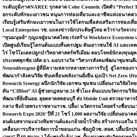
ระดับภูมิภาค
NAREE รุกตลาด Color Cosmetic เปิดตัว “Perfect To
ยกระดับทักษะเยาวชน หนุนการท่องเที่ยวและอาชีพแห่งอนาคต
ว
เรียนรู้เสริมทักษะเยาวชนในการใช้โดรนเพื่อส่งเสริมการท่องเที
Local Enterprises
วช. แถลงข่าวนักประดิษฐ์ไทย คว้ารางวัลจากเว
“ทุนมนุษย์” กุญแจสู่อนาคตไทย เร่งสร้าง Workforce Ecosyste
เปิดศูนย์เรียนรู้โดรนต้นแบบที่นครปฐม ดันเยาวชนใช้ AI และเทคโน
ไร่ โชว์โมเดลปลูกป่าวิทยาศาสตร์พรีเมียม ตอบโจทย์นักลงทุนยุ
ประเทศ
ศุภชัย ปลัด อว. มอบรางวัล “วิศวกรสังคมพัฒนาชุมชนดีเด
Neurodivergent ผู้ที่มีความหลากหลายทางการรับรู้ สู่โลกของ
พัฒนากำลังคนวิจัย ขับเคลื่อนพลังงานยั่งยืน มุ่งเป้า Net Zero ป
Research Synergy ผนึกนักวิจัย-เอกชน-ชุมชน เปลี่ยนงานวิจัยไทย
ดัน “CIBbot” AI ผู้ช่วยกฎหมาย 24 ชั่วโมง ต้นแบบนวัตกรรมวิจัยย
พัฒนาที่ยั่งยืน
อย. ลุยตลาดสดธนบุรี ส่ง Mobile Unit ตรวจอาหาร
กลาง ชิงถ้วยพระราชทานฯ
วช. ปลื้ม! นวัตกรรมไทยสร้างชื่อบนเ
Research Expo 2026’ ปีที่ 21 โชว์ 1,000 ผลงานวิจัย เปลี่ยนอนาค
ลนต์เบสจากมะม่วงหิมพานต์และกล้วยน้ำว้าดิบ สร้างกระแสใน 
เคลื่อนการบริหารจัดการน้ำขอนแก่น–ชัยภูมิ
วช.-สอศ. ปลื้มนักป
เวหา” ปี 69 สนาม 2 ได้แชมป์แล้ว! วช. ปั้นเยาวชนสู่นวัตกรเท