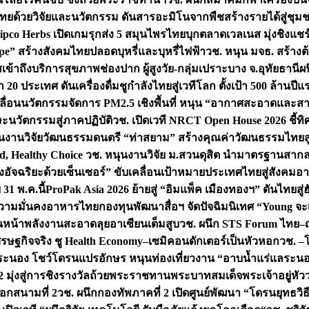
ทยด้วยวิจัยและนวัตกรรม ดันสารอะมิโนจากพืชสร้างรายได้สู่ชุม
ipco Herbs เปิดเกมรุกส่ง 5 สมุนไพรไทยบุกตลาดเวลเนส มุ่งชิงแช
ape” สร้างสังคมไทยปลอดบุหรี่และบุหรี่ไฟฟ้า
วช. หนุน มจธ. สร้างต้
ข้าถึงบริการสุขภาพช่องปาก ผู้สูงวัย-กลุ่มเปราะบาง จ.อุทัยธานี
ผน
20 ประเทศ ดันเครื่องดื่มชูกำลังไทยสู่เวทีโลก ตั้งเป้า 500 ล้านปีแ
คลื่อนนวัตกรรมจัดการ PM2.5 เชิงพื้นที่ หนุน “อากาศสะอาดและสา
นวัตกรรมสู่ภาคปฏิบัติ
วช. เปิดเวที NRCT Open House 2026 ชี้ทิ
นงานวิจัยวัฒนธรรมดนตรี “ท่าสยาม” สร้างคุณค่าวัฒนธรรมไทยส
 Healthy Choice
วช. หนุนงานวิจัย ม.สวนดุสิต นำมาตรฐานสาก
งอัจฉริยะด้วยเซ็นเซอร์” ขับเคลื่อนเป้าหมายประเทศไทยสู่สังคมอ
 31 พ.ค.นี้
ProPak Asia 2026 ย้ายสู่ “อิมแพ็ค เมืองทองฯ” ดันไทยสู
ู่ความมั่นคงอาหารไทย
กองทุนพัฒนาสื่อฯ จัดปัจฉิมนิเทศ “Young จะ
หน้าพลังงานสะอาดลุยอาเซียนเต็มสูบ
วช. ผนึก STS Forum ไทย–ญี่
่เศรษฐกิจจริง ชู Health Economy–เซมิคอนดักเตอร์เป็นหัวหอก
วช. –
อระนอง โชว์โดรนแปรอักษร หนุนท่องเที่ยวงาน “อาบน้ำแร่แลระนอ
มุ่งสู่การชิงรางวัลถ้วยพระราชทานพระบาทสมเด็จพระเจ้าอยู่หัว
อกสนามที่ 2
วช. ผนึกกองทัพภาคที่ 2 เปิดศูนย์พัฒนา “โดรนยุทธว