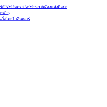
ONSIAM #สศร #ArtMarket #เมืองแห่งศิลปะ
tsCity
วิ่งไทยโกอินเตอร์