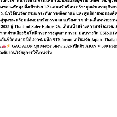
 เปิดเวที “ผนึกวิจัย-เทคโนโลยี รับมือภัยแล้งยุคโลกเดือด“
วช. ชูวิ
สงขลา–พัทลุง ตั้งเป้าช่วย 1.2 แสนครัวเรือน สร้างมูลค่าเศรษฐกิจก
วว. นำวิจัยนวัตกรรมยกระดับการผลิตกาแฟ และศูนย์ถ่ายทอดองค์
ันสู่ชุมชน พร้อมส่งมอบนวัตกรรม ณ อ.เวียงสา จ.น่าน
เสื้อหน่วยงา
025 สู่ Thailand Safer Future วช. เดินหน้าสร้างความพร้อม
วช. ล
ีสากลผ่านเสียงซิมโฟนี
กระทรวงอุตสาหกรรม มอบรางวัล CSR-DIW 3 
นชีวิตทหาร ปีที่ 40
วช. ผนึก STS forum เตรียมจัด Japan–Thaila
6
GAC AION บุก Motor Show 2026 เปิดตัว AION V 500 Prem
ับงานวิจัยสู่การใช้งานจริง