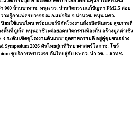
จัย-นวัตกรรมปุ๋ย ทางรอดเกษตรกรไทย ลดต้นทุนการผลิต-เพิ่ม
ว่า 900 ล้านบาท
วช. หนุน วว. นำนวัตกรรมแก้ปัญหา PM2.5 ต่อย
ความรู้กาแฟครบวงจร ณ อ.แม่จริม จ.น่าน
วช. หนุน มศว.
น นิยมใช้แบบไหน พร้อมแชร์พิกัดโรงงานสั่งผลิต
ฟันสวย สุขภาพดี
งพื้นที่ภูเก็ต หนุนอาชีวะต่อยอดนวัตกรรมท้องถิ่น สร้างมูลค่าเชิง
ระดับ เชิดชูโรงงานต้นแบบ“อุตสาหกรรมดี อยู่คู่ชุมชนอย่าง
nd Symposium 2026 ดันไทยสู่เวทีวิทยาศาสตร์โลก
วช. โชว์
ium ชูบริการครบวงจร ดันไทยสู่ฮับ EV
อว. นำ วช. – สวทช.