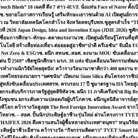
uch Blush” 18 เฉดสี ดึง 7 สาว 4EVE นั่งแท่น Face of Naree ตั้ง
ช. ขยายโอกาสการเรียนรู้ เสริมทักษะเยาวชนด้วย AI เปิดศูนย์การเร
่ยว ณ วิทยาลัยเทคนิคโคกสำโรง จังหวัดลพบุรี
บพท.ชูสูตรสำเร็จ “
ที 2026 Japan Design, Idea and Invention Expo (JDIE 2026) ชูศ
m เชื่อมการศึกษา–ทักษะ–ตลาดแรงงาน
วช. เปิดศูนย์เรียนรู้โดรนที่
โลยี สร้างสื่อท่องเที่ยว-ต่อยอดสู่อาชีพ
“ป่าดี ครีเอชัน” จับมือ 
ค Net Zero & ESG
วช. ผนึก สทนช.-สอศ. ลงนาม MOU ขับเคลื่อนงาน
่น ปี 2569” เชิดชูนักศึกษา มรภ. 38 แห่ง ขับเคลื่อนนวัตกรรมพั
การทำงาน
นักวิจัยไทยสุดปัง! คว้ารางวัลนานาชาติกว่า 400 ผลงาน 
ระเทศไทย
รองนายกฯ “ยศชนัน” เปิดเกม Siam Silica ดันโครงการชิปแห
สู่พลังขับเคลื่อนประเทศ
สรพ. ครบรอบ 17 ปี ชูมาตรฐาน HA ไทยสู่เ
กระดับบริการภาครัฐสู่ยุคดิจิทัล
วช. ผนึก 11 ภาคีเครือข่าย Big Br
ถึงชุมชน ยกระดับความปลอดภัยผู้บริโภค
วช. ผนึกมูลนิธิอาจารย์ส
วทีโลก คว้ารางวัลสูงสุด The Best Foreign Innovation Award จา
ตไทย
วช. – สอศ. ปั้นนักประดิษฐ์อาชีวะรุ่นใหม่ ผ่านโครงการ TVET
THAIFEX 2026 ดึงความสนใจผู้ซื้อหลายประเทศ
“ดนุพร” หนุนวิจัย
ระดิษฐ์อาชีวะอีสาน คว้ารางวัล “กิจกรรมติดดาว” TVET Smart Ide
คโนโลยีไร้คนขับ ชิงถ้วยพระราชทานฯ
วช. ผนึกสมาคมกีฬาเครื่องบิน