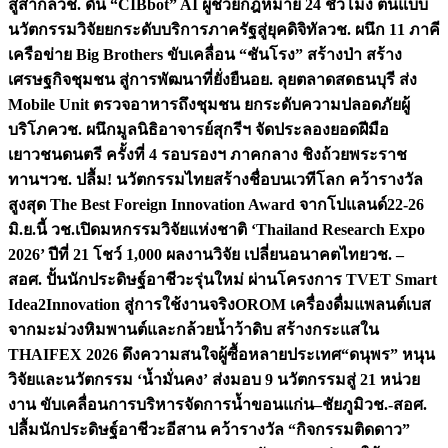
สู่สากล
วช. ดัน “CIBbot” AI ผู้ช่วยกฎหมาย 24 ชั่วโมง ต้นแบบ
นวัตกรรมวิจัยยกระดับบริการภาครัฐสู่ยุคดิจิทัล
วช. ผนึก 11 ภาคี
เครือข่าย Big Brothers ขับเคลื่อน “ชันโรง” สร้างป่า สร้าง
เศรษฐกิจชุมชน สู่การพัฒนาที่ยั่งยืน
อย. ลุยตลาดสดธนบุรี ส่ง
Mobile Unit ตรวจอาหารถึงชุมชน ยกระดับความปลอดภัยผู้
บริโภค
วช. ผนึกมูลนิธิอาจารย์สุกรีฯ จัดประลองยอดฝีมือ
เยาวชนดนตรี ครั้งที่ 4 รอบรองฯ ภาคกลาง ชิงถ้วยพระราช
ทานฯ
วช. ปลื้ม! นวัตกรรมไทยสร้างชื่อบนเวทีโลก คว้ารางวัล
สูงสุด The Best Foreign Innovation Award จากโปแลนด์
22-26
มิ.ย.นี้ วช.เปิดมหกรรมวิจัยแห่งชาติ ‘Thailand Research Expo
2026’ ปีที่ 21 โชว์ 1,000 ผลงานวิจัย เปลี่ยนอนาคตไทย
วช. –
สอศ. ปั้นนักประดิษฐ์อาชีวะรุ่นใหม่ ผ่านโครงการ TVET Smart
Idea2Innovation สู่การใช้งานจริง
OROM เครื่องดื่มแพลนต์เบส
จากมะม่วงหิมพานต์และกล้วยน้ำว้าดิบ สร้างกระแสใน
THAIFEX 2026 ดึงความสนใจผู้ซื้อหลายประเทศ
“ดนุพร” หนุน
วิจัยและนวัตกรรม ‘น้ำมั่นคง’ ส่งมอบ 9 นวัตกรรมสู่ 21 หน่วย
งาน ขับเคลื่อนการบริหารจัดการน้ำขอนแก่น–ชัยภูมิ
วช.-สอศ.
ปลื้มนักประดิษฐ์อาชีวะอีสาน คว้ารางวัล “กิจกรรมติดดาว”