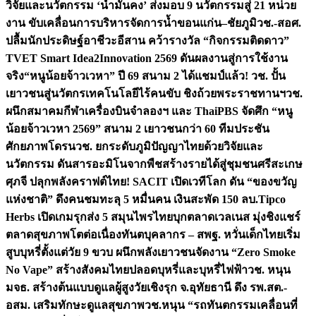
วิจัยและนวัตกรรม ‘น้ำมั่นคง’ ส่งมอบ 9 นวัตกรรมสู่ 21 หน่วย
งาน ขับเคลื่อนการบริหารจัดการน้ำขอนแก่น–ชัยภูมิ
วช.-สอศ.
ปลื้มนักประดิษฐ์อาชีวะอีสาน คว้ารางวัล “กิจกรรมติดดาว”
TVET Smart Idea2Innovation 2569 ดันผลงานสู่การใช้งาน
จริง
“หนูน้อยจ้าวเวหา” ปี 69 สนาม 2 ได้แชมป์แล้ว! วช. ปั้น
เยาวชนสู่นวัตกรเทคโนโลยีไร้คนขับ ชิงถ้วยพระราชทานฯ
วช.
ผนึกสมาคมกีฬาเครื่องบินจำลองฯ และ ThaiPBS จัดศึก “หนู
น้อยจ้าวเวหา 2569” สนาม 2 เยาวชนกว่า 60 ทีมประชัน
ศักยภาพโดรน
วช. ยกระดับภูมิปัญญาไทยด้วยวิจัยและ
นวัตกรรม ดันสารอะมิโนจากพืชสร้างรายได้สู่ชุมชนศรีสะเกษ
ศุภจี ปลุกพลังคราฟต์ไทย! SACIT เปิดเวทีโลก ดัน “ของขวัญ
แห่งชาติ” ดึงคนชมทะลุ 5 หมื่นคน เงินสะพัด 150 ลบ.
Tipco
Herbs เปิดเกมรุกส่ง 5 สมุนไพรไทยบุกตลาดเวลเนส มุ่งชิงแชร์
ตลาดสุขภาพโตต่อเนื่อง
ทันตบุคลากร – สพฐ. หวั่นเด็กไทยเริ่ม
สูบบุหรี่ตั้งแต่วัย 9 ขวบ ผนึกพลังเยาวชนจัดงาน “Zero Smoke
No Vape” สร้างสังคมไทยปลอดบุหรี่และบุหรี่ไฟฟ้า
วช. หนุน
มจธ. สร้างต้นแบบดูแลผู้สูงวัยเชิงรุก จ.อุทัยธานี ดึง รพ.สต.-
อสม. เสริมทักษะดูแลสุขภาพ
วช.หนุน “รถทันตกรรมเคลื่อนที่