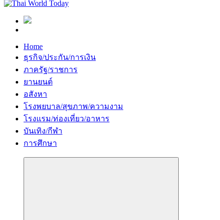
Home
ธุรกิจ/ประกัน/การเงิน
ภาครัฐ/ราชการ
ยานยนต์
อสังหา
โรงพยบาล/สุขภาพ/ความงาม
โรงแรม/ท่องเที่ยว/อาหาร
บันเทิง/กีฬา
การศึกษา