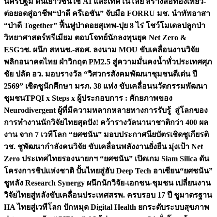
นครปฐม ดันเยาวชนใช้ AI และเทคโนโลยี สร้างสื่อท่องเที่ยว-
ต่อยอดสู่อาชีพ
“ป่าดี ครีเอชัน” จับมือ FORRU มช. นำทัพอาสา
“ป่าดี Together” ฟื้นฟูป่าดอยสุเทพ-ปุย 8 ไร่ โชว์โมเดลปลูกป่า
วิทยาศาสตร์พรีเมียม ตอบโจทย์นักลงทุนยุค Net Zero &
ESG
วช. ผนึก สทนช.-สอศ. ลงนาม MOU ขับเคลื่อนงานวิจัย
พลิกอนาคตไทย ฝ่าวิกฤต PM2.5 สู่ความมั่นคงน้ำทั่วประเทศ
ศุภ
ชัย ปลัด อว. มอบรางวัล “วิศวกรสังคมพัฒนาชุมชนดีเด่น ปี
2569” เชิดชูนักศึกษา มรภ. 38 แห่ง ขับเคลื่อนนวัตกรรมพัฒนา
ชุมชน
TPQI x Steps x ผู้ประกอบการ : ศักยภาพของ
Neurodivergent ผู้ที่มีความหลากหลายทางการรับรู้ สู่โลกของ
การทำงาน
นักวิจัยไทยสุดปัง! คว้ารางวัลนานาชาติกว่า 400 ผล
งาน จาก 7 เวทีโลก “ยศชนัน” มอบประกาศนียบัตรเชิดชูเกียรติ
วช. ชูพัฒนากำลังคนวิจัย ขับเคลื่อนพลังงานยั่งยืน มุ่งเป้า Net
Zero ประเทศไทย
รองนายกฯ “ยศชนัน” เปิดเกม Siam Silica ดัน
โครงการชิปแห่งชาติ ปั้นไทยสู่ฮับ Deep Tech อาเซียน
“ยศชนัน”
ชูพลัง Research Synergy ผนึกนักวิจัย-เอกชน-ชุมชน เปลี่ยนงาน
วิจัยไทยสู่พลังขับเคลื่อนประเทศ
สรพ. ครบรอบ 17 ปี ชูมาตรฐาน
HA ไทยสู่เวทีโลก ปักหมุด Digital Health ยกระดับระบบสุขภาพ