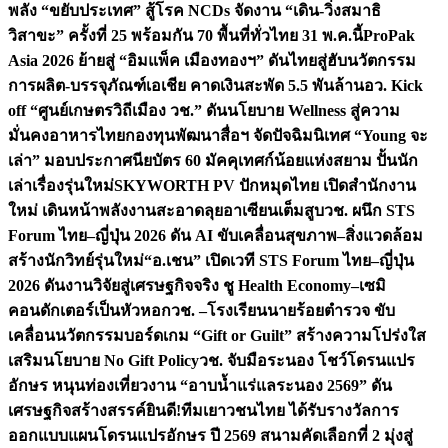
พลัง “ขยับประเทศ” สู้โรค NCDs จัดงาน “เดิน-วิ่งสมาธิ
วิสาขะ” ครั้งที่ 25 พร้อมกัน 70 พื้นที่ทั่วไทย 31 พ.ค.นี้
ProPak
Asia 2026 ย้ายสู่ “อิมแพ็ค เมืองทองฯ” ดันไทยสู่ฮับนวัตกรรม
การผลิต-บรรจุภัณฑ์เอเชีย คาดเงินสะพัด 5.5 พันล้าน
อว. Kick
off “ศูนย์เกษตรวิถีเมือง วช.” ดันนโยบาย Wellness สู่ความ
มั่นคงอาหารไทย
กองทุนพัฒนาสื่อฯ จัดปัจฉิมนิเทศ “Young จะ
เล่า” มอบประกาศนียบัตร 60 มัคคุเทศก์น้อยแห่งสยาม ปั้นนัก
เล่าเรื่องรุ่นใหม่
SKYWORTH PV ปักหมุดไทย เปิดสำนักงาน
ใหม่ เดินหน้าพลังงานสะอาดลุยอาเซียนเต็มสูบ
วช. ผนึก STS
Forum ไทย–ญี่ปุ่น 2026 ดัน AI ขับเคลื่อนสุขภาพ–สิ่งแวดล้อม
สร้างนักวิทย์รุ่นใหม่
“อ.เชน” เปิดเวที STS Forum ไทย–ญี่ปุ่น
2026 ดันงานวิจัยสู่เศรษฐกิจจริง ชู Health Economy–เซมิ
คอนดักเตอร์เป็นหัวหอก
วช. –โรงเรียนนายร้อยตำรวจ ขับ
เคลื่อนนวัตกรรมบอร์ดเกม “Gift or Guilt” สร้างความโปร่งใส
เสริมนโยบาย No Gift Policy
วช. จับมือระนอง โชว์โดรนแปร
อักษร หนุนท่องเที่ยวงาน “อาบน้ำแร่แลระนอง 2569” ดัน
เศรษฐกิจสร้างสรรค์
ยินดี!ทีมเยาวชนไทย ได้รับรางวัลการ
ออกแบบแผนโดรนแปรอักษร ปี 2569 สนามคัดเลือกที่ 2 มุ่งสู่