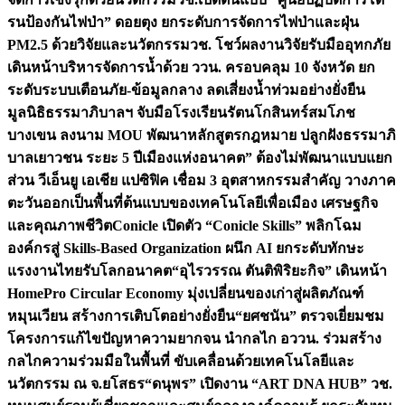
รนป้องกันไฟป่า” ดอยตุง ยกระดับการจัดการไฟป่าและฝุ่น
PM2.5 ด้วยวิจัยและนวัตกรรม
วช. โชว์ผลงานวิจัยรับมืออุทกภัย
เดินหน้าบริหารจัดการน้ำด้วย ววน. ครอบคลุม 10 จังหวัด ยก
ระดับระบบเตือนภัย-ข้อมูลกลาง ลดเสี่ยงน้ำท่วมอย่างยั่งยืน
มูลนิธิธรรมาภิบาลฯ จับมือโรงเรียนรัตนโกสินทร์สมโภช
บางเขน ลงนาม MOU พัฒนาหลักสูตรกฎหมาย ปลูกฝังธรรมาภิ
บาลเยาวชน ระยะ 5 ปี
เมืองแห่งอนาคต” ต้องไม่พัฒนาแบบแยก
ส่วน วีเอ็นยู เอเชีย แปซิฟิค เชื่อม 3 อุตสาหกรรมสำคัญ วางภาค
ตะวันออกเป็นพื้นที่ต้นแบบของเทคโนโลยีเพื่อเมือง เศรษฐกิจ
และคุณภาพชีวิต
Conicle เปิดตัว “Conicle Skills” พลิกโฉม
องค์กรสู่ Skills-Based Organization ผนึก AI ยกระดับทักษะ
แรงงานไทยรับโลกอนาคต
“อุไรวรรณ ตันติพิริยะกิจ” เดินหน้า
HomePro Circular Economy มุ่งเปลี่ยนของเก่าสู่ผลิตภัณฑ์
หมุนเวียน สร้างการเติบโตอย่างยั่งยืน
“ยศชนัน” ตรวจเยี่ยมชม
โครงการแก้ไขปัญหาความยากจน นำกลไก อววน. ร่วมสร้าง
กลไกความร่วมมือในพื้นที่ ขับเคลื่อนด้วยเทคโนโลยีและ
นวัตกรรม ณ จ.ยโสธร
“ดนุพร” เปิดงาน “ART DNA HUB” วช.