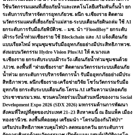
ใช้นวัตกรรมแผนที่เสี่ยงภัยน้ำและเทคโนโลยีเสริมคันกั้นน้ำ ยก
ระดับการบริหารจัดการอุทกภัย
วช. ผนึก จ.เชียงราย ติดตาม
นวัตกรรมแผนที่เสี่ยงภัยน้ำแม่สาย-ระบบเตือนภัยดินถล่ม ใช้ AI
ยกระดับการรับมือภัยพิบัติ
วช. – มช. นำ “FloodBoy” ยกระดับ
เฝ้าระวังน้ำท่วมเชียงราย ใช้ Blockchain และ AI แจ้งเตือนภัย
แบบเรียลไทม์ หนุนชุมชนรับมืออุทกภัยอย่างมีประสิทธิภาพ
วช.
ส่งมอบนวัตกรรม Hydro Vision Plus/AI ให้ ต.นางแล
จ.เชียงราย ยกระดับระบบเฝ้าระวัง-เตือนภัยน้ำท่วมชุมชนด้วย
AI
วช. ลงพื้นที่ “ฝายเชียงราย” ติดตามนวัตกรรมระบบเตือนภัย
น้ำท่วม ยกระดับการบริหารจัดการน้ำ รับมืออุทกภัยอย่างมีประ
สิทธิภาพ
วช. ผนึกเชียงราย-เครือข่ายวิจัย โชว์นวัตกรรมรับมือ
อุทกภัย ยกระดับระบบเตือนภัย-โดรน-AI เสริมความปลอดภัย
ประชาชน
รมว.พม. ชวนคนไทยร่วมเป็นส่วนหนึ่งของงาน Social
Development Expo 2026 (SDX 2026) มหกรรมด้านการพัฒนา
สังคมที่ใหญ่ที่สุดของประเทศ 21–23 สิงหาคมนี้ ณ อิมแพ็ค เมือง
ทองธานี
วช. ลงพื้นที่ดอยตุง เตรียมนำ “โดรนป้องกันไฟป่า”
เสริมประสิทธิภาพควบคุมไฟป่า-ลดหมอกควัน ยกระดับการ
จัดการเชิงรุกด้วยนวัตกรรม
วช.เปิดต้นแบบ “ศูนย์ปฏิบัติการโด