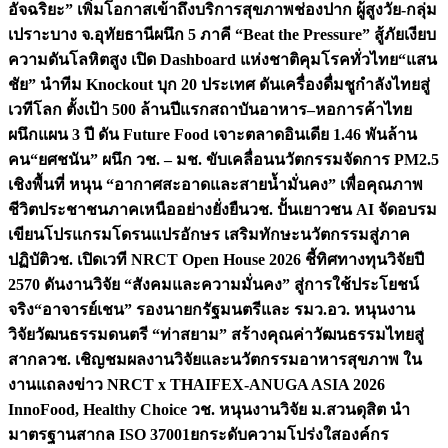
อัจฉริยะ” เพิ่มโอกาสเข้าถึงบริการสุขภาพช่องปาก ผู้สูงวัย-กลุ่ม
เปราะบาง จ.อุทัยธานี
ผนึก 5 ภาคี “Beat the Pressure” สู้ภัยเงียบ
ความดันโลหิตสูง เปิด Dashboard แห่งชาติคุมโรคทั่วไทย
“แสน
ชัย” นำทีม Knockout บุก 20 ประเทศ ดันเครื่องดื่มชูกำลังไทยสู่
เวทีโลก ตั้งเป้า 500 ล้านปีแรก
สถาบันอาหาร–หอการค้าไทย
ผนึกแผน 3 ปี ดัน Future Food เจาะตลาดอินเดีย 1.46 พันล้าน
คน
“ยศชนัน” ผนึก วช. – มช. ขับเคลื่อนนวัตกรรมจัดการ PM2.5
เชิงพื้นที่ หนุน “อากาศสะอาดและสายน้ำมั่นคง” เพื่อคุณภาพ
ชีวิตประชาชนภาคเหนืออย่างยั่งยืน
วช. ปั้นเยาวชน AI จัดอบรม
เขียนโปรแกรมโดรนแปรอักษร เสริมทักษะนวัตกรรมสู่ภาค
ปฏิบัติ
วช. เปิดเวที NRCT Open House 2026 ชี้ทิศทางทุนวิจัยปี
2570 ดันงานวิจัย “สังคมและความมั่นคง” สู่การใช้ประโยชน์
จริง
“อาจารย์เชน” รองนายกรัฐมนตรีและ รมว.อว. หนุนงาน
วิจัยวัฒนธรรมดนตรี “ท่าสยาม” สร้างคุณค่าวัฒนธรรมไทยสู่
สากล
วช. เชิญชมผลงานวิจัยและนวัตกรรมอาหารสุขภาพ ใน
งานแถลงข่าว NRCT x THAIFEX-ANUGA ASIA 2026
InnoFood, Healthy Choice
วช. หนุนงานวิจัย ม.สวนดุสิต นำ
มาตรฐานสากล ISO 37001ยกระดับความโปร่งใสองค์กร