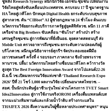
ชูพลัง Research Synergy ผนึกนักวิจัย-เอกชน-ชุมชน เปลี่ยนงาน
วิจัยไทยสู่พลังขับเคลื่อนประเทศ
สรพ. ครบรอบ 17 ปี ชูมาตรฐาน
HA ไทยสู่เวทีโลก ปักหมุด Digital Health ยกระดับระบบสุขภาพ
สู่สากล
วช. ดัน “CIBbot” AI ผู้ช่วยกฎหมาย 24 ชั่วโมง ต้นแบบ
นวัตกรรมวิจัยยกระดับบริการภาครัฐสู่ยุคดิจิทัล
วช. ผนึก 11 ภาคี
เครือข่าย Big Brothers ขับเคลื่อน “ชันโรง” สร้างป่า สร้าง
เศรษฐกิจชุมชน สู่การพัฒนาที่ยั่งยืน
อย. ลุยตลาดสดธนบุรี ส่ง
Mobile Unit ตรวจอาหารถึงชุมชน ยกระดับความปลอดภัยผู้
บริโภค
วช. ผนึกมูลนิธิอาจารย์สุกรีฯ จัดประลองยอดฝีมือ
เยาวชนดนตรี ครั้งที่ 4 รอบรองฯ ภาคกลาง ชิงถ้วยพระราช
ทานฯ
วช. ปลื้ม! นวัตกรรมไทยสร้างชื่อบนเวทีโลก คว้ารางวัล
สูงสุด The Best Foreign Innovation Award จากโปแลนด์
22-26
มิ.ย.นี้ วช.เปิดมหกรรมวิจัยแห่งชาติ ‘Thailand Research Expo
2026’ ปีที่ 21 โชว์ 1,000 ผลงานวิจัย เปลี่ยนอนาคตไทย
วช. –
สอศ. ปั้นนักประดิษฐ์อาชีวะรุ่นใหม่ ผ่านโครงการ TVET Smart
Idea2Innovation สู่การใช้งานจริง
OROM เครื่องดื่มแพลนต์เบส
จากมะม่วงหิมพานต์และกล้วยน้ำว้าดิบ สร้างกระแสใน
THAIFEX 2026 ดึงความสนใจผู้ซื้อหลายประเทศ
“ดนุพร” หนุน