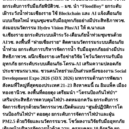
ยกระดับการรับมือภัยพิบัติ
วช. – มช. นำ “FloodBoy” ยกระดับ
เฝ้าระวังน้ำท่วมเชียงราย ใช้ Blockchain และ AI แจ้งเตือนภัย
แบบเรียลไทม์ หนุนชุมชนรับมืออุทกภัยอย่างมีประสิทธิภาพ
วช.
ส่งมอบนวัตกรรม Hydro Vision Plus/AI ให้ ต.นางแล
จ.เชียงราย ยกระดับระบบเฝ้าระวัง-เตือนภัยน้ำท่วมชุมชนด้วย
AI
วช. ลงพื้นที่ “ฝายเชียงราย” ติดตามนวัตกรรมระบบเตือนภัย
น้ำท่วม ยกระดับการบริหารจัดการน้ำ รับมืออุทกภัยอย่างมีประ
สิทธิภาพ
วช. ผนึกเชียงราย-เครือข่ายวิจัย โชว์นวัตกรรมรับมือ
อุทกภัย ยกระดับระบบเตือนภัย-โดรน-AI เสริมความปลอดภัย
ประชาชน
รมว.พม. ชวนคนไทยร่วมเป็นส่วนหนึ่งของงาน Social
Development Expo 2026 (SDX 2026) มหกรรมด้านการพัฒนา
สังคมที่ใหญ่ที่สุดของประเทศ 21–23 สิงหาคมนี้ ณ อิมแพ็ค เมือง
ทองธานี
วช. ลงพื้นที่ดอยตุง เตรียมนำ “โดรนป้องกันไฟป่า”
เสริมประสิทธิภาพควบคุมไฟป่า-ลดหมอกควัน ยกระดับการ
จัดการเชิงรุกด้วยนวัตกรรม
วช.เปิดต้นแบบ “ศูนย์ปฏิบัติการโด
รนป้องกันไฟป่า” ดอยตุง ยกระดับการจัดการไฟป่าและฝุ่น
PM2.5 ด้วยวิจัยและนวัตกรรม
วช. โชว์ผลงานวิจัยรับมืออุทกภัย
เดินหน้าบริหารจัดการน้ำด้วย ววน. ครอบคลุม 10 จังหวัด ยก