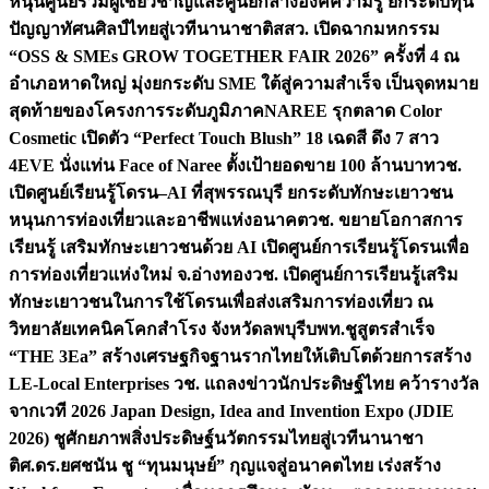
หนุนศูนย์รวมผู้เชี่ยวชาญและศูนย์กลางองค์ความรู้ ยกระดับทุน
ปัญญาทัศนศิลป์ไทยสู่เวทีนานาชาติ
สสว. เปิดฉากมหกรรม
“OSS & SMEs GROW TOGETHER FAIR 2026” ครั้งที่ 4 ณ
อำเภอหาดใหญ่ มุ่งยกระดับ SME ใต้สู่ความสำเร็จ เป็นจุดหมาย
สุดท้ายของโครงการระดับภูมิภาค
NAREE รุกตลาด Color
Cosmetic เปิดตัว “Perfect Touch Blush” 18 เฉดสี ดึง 7 สาว
4EVE นั่งแท่น Face of Naree ตั้งเป้ายอดขาย 100 ล้านบาท
วช.
เปิดศูนย์เรียนรู้โดรน–AI ที่สุพรรณบุรี ยกระดับทักษะเยาวชน
หนุนการท่องเที่ยวและอาชีพแห่งอนาคต
วช. ขยายโอกาสการ
เรียนรู้ เสริมทักษะเยาวชนด้วย AI เปิดศูนย์การเรียนรู้โดรนเพื่อ
การท่องเที่ยวแห่งใหม่ จ.อ่างทอง
วช. เปิดศูนย์การเรียนรู้เสริม
ทักษะเยาวชนในการใช้โดรนเพื่อส่งเสริมการท่องเที่ยว ณ
วิทยาลัยเทคนิคโคกสำโรง จังหวัดลพบุรี
บพท.ชูสูตรสำเร็จ
“THE 3Ea” สร้างเศรษฐกิจฐานรากไทยให้เติบโตด้วยการสร้าง
LE-Local Enterprises
วช. แถลงข่าวนักประดิษฐ์ไทย คว้ารางวัล
จากเวที 2026 Japan Design, Idea and Invention Expo (JDIE
2026) ชูศักยภาพสิ่งประดิษฐ์นวัตกรรมไทยสู่เวทีนานาชา
ติ
ศ.ดร.ยศชนัน ชู “ทุนมนุษย์” กุญแจสู่อนาคตไทย เร่งสร้าง