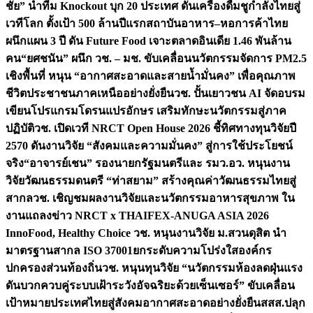
ชัย” นำทีม Knockout บุก 20 ประเทศ ดันเครื่องดื่มชูกำลังไทยสู่
เวทีโลก ตั้งเป้า 500 ล้านปีแรก
สถาบันอาหาร–หอการค้าไทย
ผนึกแผน 3 ปี ดัน Future Food เจาะตลาดอินเดีย 1.46 พันล้าน
คน
“ยศชนัน” ผนึก วช. – มช. ขับเคลื่อนนวัตกรรมจัดการ PM2.5
เชิงพื้นที่ หนุน “อากาศสะอาดและสายน้ำมั่นคง” เพื่อคุณภาพ
ชีวิตประชาชนภาคเหนืออย่างยั่งยืน
วช. ปั้นเยาวชน AI จัดอบรม
เขียนโปรแกรมโดรนแปรอักษร เสริมทักษะนวัตกรรมสู่ภาค
ปฏิบัติ
วช. เปิดเวที NRCT Open House 2026 ชี้ทิศทางทุนวิจัยปี
2570 ดันงานวิจัย “สังคมและความมั่นคง” สู่การใช้ประโยชน์
จริง
“อาจารย์เชน” รองนายกรัฐมนตรีและ รมว.อว. หนุนงาน
วิจัยวัฒนธรรมดนตรี “ท่าสยาม” สร้างคุณค่าวัฒนธรรมไทยสู่
สากล
วช. เชิญชมผลงานวิจัยและนวัตกรรมอาหารสุขภาพ ใน
งานแถลงข่าว NRCT x THAIFEX-ANUGA ASIA 2026
InnoFood, Healthy Choice
วช. หนุนงานวิจัย ม.สวนดุสิต นำ
มาตรฐานสากล ISO 37001ยกระดับความโปร่งใสองค์กร
ปกครองส่วนท้องถิ่น
วช. หนุนทุนวิจัย “นวัตกรรมห้องลดฝุ่นแรง
ดันบวกควบคู่ระบบเฝ้าระวังอัจฉริยะด้วยเซ็นเซอร์” ขับเคลื่อน
เป้าหมายประเทศไทยสู่สังคมอากาศสะอาดอย่างยั่งยืน
สสส.ปลุก