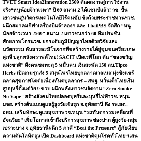
TVET Smart Idea2Innovation 2569 ดันผลงานสู่การใช้งาน
จริง
“หนูน้อยจ้าวเวหา” ปี 69 สนาม 2 ได้แชมป์แล้ว! วช. ปั้น
เยาวชนสู่นวัตกรเทคโนโลยีไร้คนขับ ชิงถ้วยพระราชทานฯ
วช.
ผนึกสมาคมกีฬาเครื่องบินจำลองฯ และ ThaiPBS จัดศึก “หนู
น้อยจ้าวเวหา 2569” สนาม 2 เยาวชนกว่า 60 ทีมประชัน
ศักยภาพโดรน
วช. ยกระดับภูมิปัญญาไทยด้วยวิจัยและ
นวัตกรรม ดันสารอะมิโนจากพืชสร้างรายได้สู่ชุมชนศรีสะเกษ
ศุภจี ปลุกพลังคราฟต์ไทย! SACIT เปิดเวทีโลก ดัน “ของขวัญ
แห่งชาติ” ดึงคนชมทะลุ 5 หมื่นคน เงินสะพัด 150 ลบ.
Tipco
Herbs เปิดเกมรุกส่ง 5 สมุนไพรไทยบุกตลาดเวลเนส มุ่งชิงแชร์
ตลาดสุขภาพโตต่อเนื่อง
ทันตบุคลากร – สพฐ. หวั่นเด็กไทยเริ่ม
สูบบุหรี่ตั้งแต่วัย 9 ขวบ ผนึกพลังเยาวชนจัดงาน “Zero Smoke
No Vape” สร้างสังคมไทยปลอดบุหรี่และบุหรี่ไฟฟ้า
วช. หนุน
มจธ. สร้างต้นแบบดูแลผู้สูงวัยเชิงรุก จ.อุทัยธานี ดึง รพ.สต.-
อสม. เสริมทักษะดูแลสุขภาพ
วช.หนุน “รถทันตกรรมเคลื่อนที่
อัจฉริยะ” เพิ่มโอกาสเข้าถึงบริการสุขภาพช่องปาก ผู้สูงวัย-กลุ่ม
เปราะบาง จ.อุทัยธานี
ผนึก 5 ภาคี “Beat the Pressure” สู้ภัยเงียบ
ความดันโลหิตสูง เปิด Dashboard แห่งชาติคุมโรคทั่วไทย
“แสน