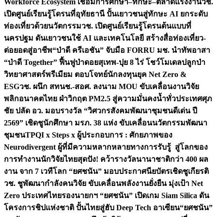
Workforce Ecosystem เชื่อมการศึกษา–ทักษะ–ตลาดแรงงาน
วช.
เปิดศูนย์เรียนรู้โดรนที่อุทัยธานี ปั้นเยาวชนสู่ทักษะ AI ยกระดับ
ท่องเที่ยวด้วยนวัตกรรม
วช. เปิดศูนย์เรียนรู้โดรนต้นแบบที่
นครปฐม ดันเยาวชนใช้ AI และเทคโนโลยี สร้างสื่อท่องเที่ยว-
ต่อยอดสู่อาชีพ
“ป่าดี ครีเอชัน” จับมือ FORRU มช. นำทัพอาสา
“ป่าดี Together” ฟื้นฟูป่าดอยสุเทพ-ปุย 8 ไร่ โชว์โมเดลปลูกป่า
วิทยาศาสตร์พรีเมียม ตอบโจทย์นักลงทุนยุค Net Zero &
ESG
วช. ผนึก สทนช.-สอศ. ลงนาม MOU ขับเคลื่อนงานวิจัย
พลิกอนาคตไทย ฝ่าวิกฤต PM2.5 สู่ความมั่นคงน้ำทั่วประเทศ
ศุภ
ชัย ปลัด อว. มอบรางวัล “วิศวกรสังคมพัฒนาชุมชนดีเด่น ปี
2569” เชิดชูนักศึกษา มรภ. 38 แห่ง ขับเคลื่อนนวัตกรรมพัฒนา
ชุมชน
TPQI x Steps x ผู้ประกอบการ : ศักยภาพของ
Neurodivergent ผู้ที่มีความหลากหลายทางการรับรู้ สู่โลกของ
การทำงาน
นักวิจัยไทยสุดปัง! คว้ารางวัลนานาชาติกว่า 400 ผล
งาน จาก 7 เวทีโลก “ยศชนัน” มอบประกาศนียบัตรเชิดชูเกียรติ
วช. ชูพัฒนากำลังคนวิจัย ขับเคลื่อนพลังงานยั่งยืน มุ่งเป้า Net
Zero ประเทศไทย
รองนายกฯ “ยศชนัน” เปิดเกม Siam Silica ดัน
โครงการชิปแห่งชาติ ปั้นไทยสู่ฮับ Deep Tech อาเซียน
“ยศชนัน”