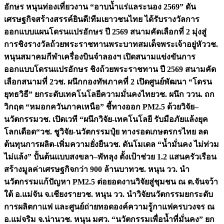
อักษร หนุนท่องเที่ยวงาน “อาบน้ำแร่แลระนอง 2569” ดัน
เศรษฐกิจสร้างสรรค์
ยินดี!ทีมเยาวชนไทย ได้รับรางวัลการ
ออกแบบแผนโดรนแปรอักษร ปี 2569 สนามคัดเลือกที่ 2 มุ่งสู่
การชิงรางวัลถ้วยพระราชทานพระบาทสมเด็จพระเจ้าอยู่หัว
วช.
หนุนสมาคมกีฬาเครื่องบินจำลองฯ เปิดสนามแข่งขันการ
ออกแบบโดรนแปรอักษร ชิงถ้วยพระราชทาน ปี 2569 สนามคัด
เลือกสนามที่ 2
วช. ผนึกกองทัพภาคที่ 2 เปิดศูนย์พัฒนา “โดรน
ยุทธวิธี” ยกระดับเทคโนโลยีความมั่นคงไทย
วช. ผนึก ววน. ถก
วิกฤต “หมอกควันภาคเหนือ” ชี้ทางออก PM2.5 ด้วยวิจัย–
นวัตกรรม
วช. เปิดเวที “ผนึกวิจัย-เทคโนโลยี รับมือภัยแล้งยุค
โลกเดือด“
วช. ชูวิจัย-นวัตกรรมปุ๋ย ทางรอดเกษตรกรไทย ลด
ต้นทุนการผลิต-เพิ่มความยั่งยืน
วช. ดันโมเดล “น้ำมั่นคง ไม่ท่วม
ไม่แล้ง” ปั้นต้นแบบสงขลา–พัทลุง ตั้งเป้าช่วย 1.2 แสนครัวเรือน
สร้างมูลค่าเศรษฐกิจกว่า 900 ล้านบาท
วช. หนุน วว. นำ
นวัตกรรมแก้ปัญหา PM2.5 ต่อยอดงานวิจัยสู่ชุมชน ณ ต.จันจว้า
ใต้ อ.แม่จัน จ.เชียงราย
วช. หนุน วว. นำวิจัยนวัตกรรมยกระดับ
การผลิตกาแฟ และศูนย์ถ่ายทอดองค์ความรู้กาแฟครบวงจร ณ
อ.แม่จริม จ.น่าน
วช. หนุน มศว. “นวัตกรรมเพื่อน้ำที่มั่นคง” ยก