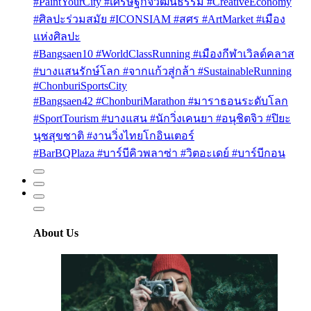
#PaintYourCity #เศรษฐกิจวัฒนธรรม #CreativeEconomy
#ศิลปะร่วมสมัย #ICONSIAM #สศร #ArtMarket #เมือง
แห่งศิลปะ
#Bangsaen10 #WorldClassRunning #เมืองกีฬาเวิลด์คลาส
#บางแสนรักษ์โลก #จากแก้วสู่กล้า #SustainableRunning
#ChonburiSportsCity
#Bangsaen42 #ChonburiMarathon #มาราธอนระดับโลก
#SportTourism #บางแสน #นักวิ่งเคนยา #อนุชิตจิว #ปิยะ
นุชสุขชาติ #งานวิ่งไทยโกอินเตอร์
#BarBQPlaza #บาร์บีคิวพลาซ่า #วิตอะเดย์ #บาร์บีกอน
About Us