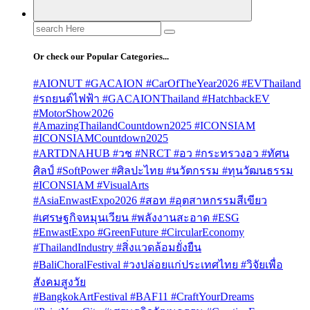
Search
for:
Or check our Popular Categories...
#AIONUT #GACAION #CarOfTheYear2026 #EVThailand
#รถยนต์ไฟฟ้า #GACAIONThailand #HatchbackEV
#MotorShow2026
#AmazingThailandCountdown2025 #ICONSIAM
#ICONSIAMCountdown2025
#ARTDNAHUB #วช #NRCT #อว #กระทรวงอว #ทัศน
ศิลป์ #SoftPower #ศิลปะไทย #นวัตกรรม #ทุนวัฒนธรรม
#ICONSIAM #VisualArts
#AsiaEnwastExpo2026 #สอท #อุตสาหกรรมสีเขียว
#เศรษฐกิจหมุนเวียน #พลังงานสะอาด #ESG
#EnwastExpo #GreenFuture #CircularEconomy
#ThailandIndustry #สิ่งแวดล้อมยั่งยืน
#BaliChoralFestival #วงปล่อยแก่ประเทศไทย #วิจัยเพื่อ
สังคมสูงวัย
#BangkokArtFestival #BAF11 #CraftYourDreams