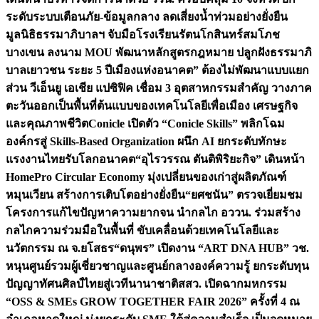
ระดับระบบเตือนภัย-ข้อมูลกลาง ลดเสี่ยงน้ำท่วมอย่างยั่งยืน
มูลนิธิธรรมาภิบาลฯ จับมือโรงเรียนรัตนโกสินทร์สมโภช
บางเขน ลงนาม MOU พัฒนาหลักสูตรกฎหมาย ปลูกฝังธรรมาภิ
บาลเยาวชน ระยะ 5 ปี
เมืองแห่งอนาคต” ต้องไม่พัฒนาแบบแยก
ส่วน วีเอ็นยู เอเชีย แปซิฟิค เชื่อม 3 อุตสาหกรรมสำคัญ วางภาค
ตะวันออกเป็นพื้นที่ต้นแบบของเทคโนโลยีเพื่อเมือง เศรษฐกิจ
และคุณภาพชีวิต
Conicle เปิดตัว “Conicle Skills” พลิกโฉม
องค์กรสู่ Skills-Based Organization ผนึก AI ยกระดับทักษะ
แรงงานไทยรับโลกอนาคต
“อุไรวรรณ ตันติพิริยะกิจ” เดินหน้า
HomePro Circular Economy มุ่งเปลี่ยนของเก่าสู่ผลิตภัณฑ์
หมุนเวียน สร้างการเติบโตอย่างยั่งยืน
“ยศชนัน” ตรวจเยี่ยมชม
โครงการแก้ไขปัญหาความยากจน นำกลไก อววน. ร่วมสร้าง
กลไกความร่วมมือในพื้นที่ ขับเคลื่อนด้วยเทคโนโลยีและ
นวัตกรรม ณ จ.ยโสธร
“ดนุพร” เปิดงาน “ART DNA HUB” วช.
หนุนศูนย์รวมผู้เชี่ยวชาญและศูนย์กลางองค์ความรู้ ยกระดับทุน
ปัญญาทัศนศิลป์ไทยสู่เวทีนานาชาติ
สสว. เปิดฉากมหกรรม
“OSS & SMEs GROW TOGETHER FAIR 2026” ครั้งที่ 4 ณ