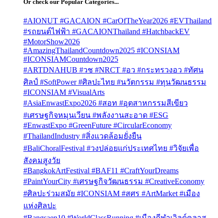
Or check our Popular Categories...
#AIONUT #GACAION #CarOfTheYear2026 #EVThailand
#รถยนต์ไฟฟ้า #GACAIONThailand #HatchbackEV
#MotorShow2026
#AmazingThailandCountdown2025 #ICONSIAM
#ICONSIAMCountdown2025
#ARTDNAHUB #วช #NRCT #อว #กระทรวงอว #ทัศน
ศิลป์ #SoftPower #ศิลปะไทย #นวัตกรรม #ทุนวัฒนธรรม
#ICONSIAM #VisualArts
#AsiaEnwastExpo2026 #สอท #อุตสาหกรรมสีเขียว
#เศรษฐกิจหมุนเวียน #พลังงานสะอาด #ESG
#EnwastExpo #GreenFuture #CircularEconomy
#ThailandIndustry #สิ่งแวดล้อมยั่งยืน
#BaliChoralFestival #วงปล่อยแก่ประเทศไทย #วิจัยเพื่อ
สังคมสูงวัย
#BangkokArtFestival #BAF11 #CraftYourDreams
#PaintYourCity #เศรษฐกิจวัฒนธรรม #CreativeEconomy
#ศิลปะร่วมสมัย #ICONSIAM #สศร #ArtMarket #เมือง
แห่งศิลปะ
#Bangsaen10 #WorldClassRunning #เมืองกีฬาเวิลด์คลาส