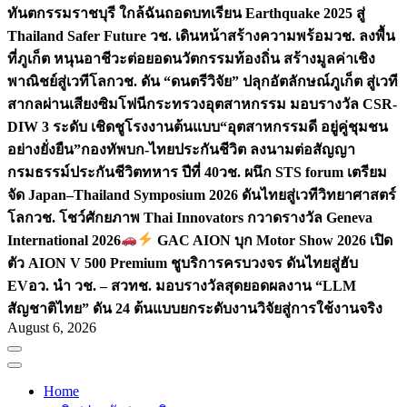
ทันตกรรมราชบุรี ใกล้ฉัน
ถอดบทเรียน Earthquake 2025 สู่
Thailand Safer Future วช. เดินหน้าสร้างความพร้อม
วช. ลงพื้น
ที่ภูเก็ต หนุนอาชีวะต่อยอดนวัตกรรมท้องถิ่น สร้างมูลค่าเชิง
พาณิชย์สู่เวทีโลก
วช. ดัน “ดนตรีวิจัย” ปลุกอัตลักษณ์ภูเก็ต สู่เวที
สากลผ่านเสียงซิมโฟนี
กระทรวงอุตสาหกรรม มอบรางวัล CSR-
DIW 3 ระดับ เชิดชูโรงงานต้นแบบ“อุตสาหกรรมดี อยู่คู่ชุมชน
อย่างยั่งยืน”
กองทัพบก-ไทยประกันชีวิต ลงนามต่อสัญญา
กรมธรรม์ประกันชีวิตทหาร ปีที่ 40
วช. ผนึก STS forum เตรียม
จัด Japan–Thailand Symposium 2026 ดันไทยสู่เวทีวิทยาศาสตร์
โลก
วช. โชว์ศักยภาพ Thai Innovators กวาดรางวัล Geneva
International 2026
GAC AION บุก Motor Show 2026 เปิด
ตัว AION V 500 Premium ชูบริการครบวงจร ดันไทยสู่ฮับ
EV
อว. นำ วช. – สวทช. มอบรางวัลสุดยอดผลงาน “LLM
สัญชาติไทย” ดัน 24 ต้นแบบยกระดับงานวิจัยสู่การใช้งานจริง
August 6, 2026
Home