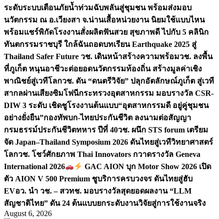
ระดับระบบเตือนภัยน้ำท่วมฉับพลันสู่ชุมชน พร้อมส่งมอบ
นวัตกรรม ณ อ.เวียงสา จ.น่าน
เสื้อหน่วยงาน นิยมใช้แบบไหน
พร้อมแชร์พิกัดโรงงานสั่งผลิต
ฟันสวย สุขภาพดี ไปกับ 5 คลินิก
ทันตกรรมราชบุรี ใกล้ฉัน
ถอดบทเรียน Earthquake 2025 สู่
Thailand Safer Future วช. เดินหน้าสร้างความพร้อม
วช. ลงพื้น
ที่ภูเก็ต หนุนอาชีวะต่อยอดนวัตกรรมท้องถิ่น สร้างมูลค่าเชิง
พาณิชย์สู่เวทีโลก
วช. ดัน “ดนตรีวิจัย” ปลุกอัตลักษณ์ภูเก็ต สู่เวที
สากลผ่านเสียงซิมโฟนี
กระทรวงอุตสาหกรรม มอบรางวัล CSR-
DIW 3 ระดับ เชิดชูโรงงานต้นแบบ“อุตสาหกรรมดี อยู่คู่ชุมชน
อย่างยั่งยืน”
กองทัพบก-ไทยประกันชีวิต ลงนามต่อสัญญา
กรมธรรม์ประกันชีวิตทหาร ปีที่ 40
วช. ผนึก STS forum เตรียม
จัด Japan–Thailand Symposium 2026 ดันไทยสู่เวทีวิทยาศาสตร์
โลก
วช. โชว์ศักยภาพ Thai Innovators กวาดรางวัล Geneva
International 2026
GAC AION บุก Motor Show 2026 เปิด
ตัว AION V 500 Premium ชูบริการครบวงจร ดันไทยสู่ฮับ
EV
อว. นำ วช. – สวทช. มอบรางวัลสุดยอดผลงาน “LLM
สัญชาติไทย” ดัน 24 ต้นแบบยกระดับงานวิจัยสู่การใช้งานจริง
August 6, 2026