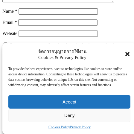
Name
*
Email
*
Website
Save my name, email, and website in this browser for the next
time I comment.
จัดการอนุญาตการใช้งาน
Cookies & Privacy Policy
To provide the best experiences, we use technologies like cookies to store and/or
Search
access device information. Consenting to these technologies will allow us to process
Search
data such as browsing behavior or unique IDs on this site. Not consenting or
withdrawing consent, may adversely affect certain features and functions.
Explore Topics
Thaiworldtoday
Accept
Uncategorized
การศึกษา
Deny
ธุรกิจ/ประกัน/การเงิน
Cookies Policy
Privacy Policy
บันเทิง/กีฬา