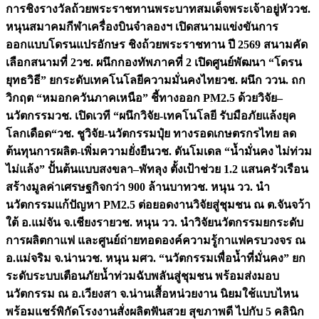
การชิงรางวัลถ้วยพระราชทานพระบาทสมเด็จพระเจ้าอยู่หัว
วช.
หนุนสมาคมกีฬาเครื่องบินจำลองฯ เปิดสนามแข่งขันการ
ออกแบบโดรนแปรอักษร ชิงถ้วยพระราชทาน ปี 2569 สนามคัด
เลือกสนามที่ 2
วช. ผนึกกองทัพภาคที่ 2 เปิดศูนย์พัฒนา “โดรน
ยุทธวิธี” ยกระดับเทคโนโลยีความมั่นคงไทย
วช. ผนึก ววน. ถก
วิกฤต “หมอกควันภาคเหนือ” ชี้ทางออก PM2.5 ด้วยวิจัย–
นวัตกรรม
วช. เปิดเวที “ผนึกวิจัย-เทคโนโลยี รับมือภัยแล้งยุค
โลกเดือด“
วช. ชูวิจัย-นวัตกรรมปุ๋ย ทางรอดเกษตรกรไทย ลด
ต้นทุนการผลิต-เพิ่มความยั่งยืน
วช. ดันโมเดล “น้ำมั่นคง ไม่ท่วม
ไม่แล้ง” ปั้นต้นแบบสงขลา–พัทลุง ตั้งเป้าช่วย 1.2 แสนครัวเรือน
สร้างมูลค่าเศรษฐกิจกว่า 900 ล้านบาท
วช. หนุน วว. นำ
นวัตกรรมแก้ปัญหา PM2.5 ต่อยอดงานวิจัยสู่ชุมชน ณ ต.จันจว้า
ใต้ อ.แม่จัน จ.เชียงราย
วช. หนุน วว. นำวิจัยนวัตกรรมยกระดับ
การผลิตกาแฟ และศูนย์ถ่ายทอดองค์ความรู้กาแฟครบวงจร ณ
อ.แม่จริม จ.น่าน
วช. หนุน มศว. “นวัตกรรมเพื่อน้ำที่มั่นคง” ยก
ระดับระบบเตือนภัยน้ำท่วมฉับพลันสู่ชุมชน พร้อมส่งมอบ
นวัตกรรม ณ อ.เวียงสา จ.น่าน
เสื้อหน่วยงาน นิยมใช้แบบไหน
พร้อมแชร์พิกัดโรงงานสั่งผลิต
ฟันสวย สุขภาพดี ไปกับ 5 คลินิก