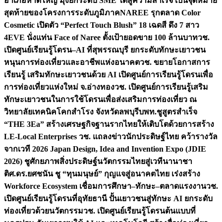
อำเภอหาดใหญ่ มุ่งยกระดับ SME ใต้สู่ความสำเร็จ เป็นจุดหมาย
สุดท้ายของโครงการระดับภูมิภาค
NAREE รุกตลาด Color
Cosmetic เปิดตัว “Perfect Touch Blush” 18 เฉดสี ดึง 7 สาว
4EVE นั่งแท่น Face of Naree ตั้งเป้ายอดขาย 100 ล้านบาท
วช.
เปิดศูนย์เรียนรู้โดรน–AI ที่สุพรรณบุรี ยกระดับทักษะเยาวชน
หนุนการท่องเที่ยวและอาชีพแห่งอนาคต
วช. ขยายโอกาสการ
เรียนรู้ เสริมทักษะเยาวชนด้วย AI เปิดศูนย์การเรียนรู้โดรนเพื่อ
การท่องเที่ยวแห่งใหม่ จ.อ่างทอง
วช. เปิดศูนย์การเรียนรู้เสริม
ทักษะเยาวชนในการใช้โดรนเพื่อส่งเสริมการท่องเที่ยว ณ
วิทยาลัยเทคนิคโคกสำโรง จังหวัดลพบุรี
บพท.ชูสูตรสำเร็จ
“THE 3Ea” สร้างเศรษฐกิจฐานรากไทยให้เติบโตด้วยการสร้าง
LE-Local Enterprises
วช. แถลงข่าวนักประดิษฐ์ไทย คว้ารางวัล
จากเวที 2026 Japan Design, Idea and Invention Expo (JDIE
2026) ชูศักยภาพสิ่งประดิษฐ์นวัตกรรมไทยสู่เวทีนานาชา
ติ
ศ.ดร.ยศชนัน ชู “ทุนมนุษย์” กุญแจสู่อนาคตไทย เร่งสร้าง
Workforce Ecosystem เชื่อมการศึกษา–ทักษะ–ตลาดแรงงาน
วช.
เปิดศูนย์เรียนรู้โดรนที่อุทัยธานี ปั้นเยาวชนสู่ทักษะ AI ยกระดับ
ท่องเที่ยวด้วยนวัตกรรม
วช. เปิดศูนย์เรียนรู้โดรนต้นแบบที่