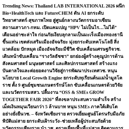
Skip
Trending News:
Thailand LAB INTERNATIONAL 2026 ผนึก
to
Bio+HealthTech และ FutureCHEM ดัน AI ยกระดับ
content
วิทยาศาสตร์-สุขภาพไทย สู่ศูนย์กลางนวัตกรรมอาเซียน
สถานเสาวภา-กทม. เปิดแคมเปญ “HPV ไม่เป็นไร…ไม่ได้”
เตือนอย่าชะล่าใจ ก่อนภัยเงียบลุกลามเป็นมะเร็ง
เมืองทองธานี
ขึ้นแท่น เขตส่งเสริมเมืองอัจฉริยะ มุ่งยกระดับเทคโนโลยี สิ่ง
แวดล้อม ปักหมุด เมืองอัจฉริยะมีชีวิต ขับเคลื่อนเศรษฐกิจ
วช.
เดินหน้าขับเคลื่อน “รางวัลธัชชา” ยกย่องผู้สร้างคุณูปการด้าน
สังคมศาสตร์ มนุษยศาสตร์ และศิลปกรรมศาสตร์ สร้างแรง
บันดาลใจและต่อยอดงานวิจัยสู่การพัฒนาประเทศ
วช. หนุน
นโยบาย Local Growth Engine ยกระดับทุเรียนต้นแม่น้ำมูลโค
ราช ตั้ง 9 ศูนย์ชุมชนเกษตรรักษ์โลก ขับเคลื่อนเกษตรด้วยวิจัย
และนวัตกรรม
สสว. ปลื้มงาน “OSS & SMEs GROW
TOGETHER FAIR 2026” ที่สงขลาประสบความสำเร็จ สร้าง
เม็ดเงินหมุนเวียนกว่า 5 ล้านบาท หนุน SMEs ภาคใต้เติบโต
อย่างยั่งยืน
วช. – จังหวัดเชียงราย ตรวจเยี่ยมศูนย์โดรนรับมือภัย
พิบัติแม่สาย ยกระดับเฝ้าระวัง–ช่วยเหลือผู้ประสบภัยด้วย
นวัตกรรม
เชียงราย นำ วช. ตรวจเยี่ยมพื้นที่แม่สาย ติดตามการ