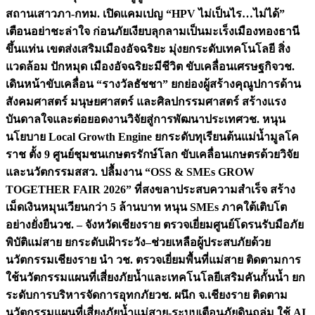
สถานเสาวภา-กทม. เปิดแคมเปญ “HPV ไม่เป็นไร…ไม่ได้”
เตือนอย่าชะล่าใจ ก่อนภัยเงียบลุกลามเป็นมะเร็ง
เมืองทองธานี
ขึ้นแท่น เขตส่งเสริมเมืองอัจฉริยะ มุ่งยกระดับเทคโนโลยี สิ่ง
แวดล้อม ปักหมุด เมืองอัจฉริยะมีชีวิต ขับเคลื่อนเศรษฐกิจ
วช.
เดินหน้าขับเคลื่อน “รางวัลธัชชา” ยกย่องผู้สร้างคุณูปการด้าน
สังคมศาสตร์ มนุษยศาสตร์ และศิลปกรรมศาสตร์ สร้างแรง
บันดาลใจและต่อยอดงานวิจัยสู่การพัฒนาประเทศ
วช. หนุน
นโยบาย Local Growth Engine ยกระดับทุเรียนต้นแม่น้ำมูลโค
ราช ตั้ง 9 ศูนย์ชุมชนเกษตรรักษ์โลก ขับเคลื่อนเกษตรด้วยวิจัย
และนวัตกรรม
สสว. ปลื้มงาน “OSS & SMEs GROW
TOGETHER FAIR 2026” ที่สงขลาประสบความสำเร็จ สร้าง
เม็ดเงินหมุนเวียนกว่า 5 ล้านบาท หนุน SMEs ภาคใต้เติบโต
อย่างยั่งยืน
วช. – จังหวัดเชียงราย ตรวจเยี่ยมศูนย์โดรนรับมือภัย
พิบัติแม่สาย ยกระดับเฝ้าระวัง–ช่วยเหลือผู้ประสบภัยด้วย
นวัตกรรม
เชียงราย นำ วช. ตรวจเยี่ยมพื้นที่แม่สาย ติดตามการ
ใช้นวัตกรรมแผนที่เสี่ยงภัยน้ำและเทคโนโลยีเสริมคันกั้นน้ำ ยก
ระดับการบริหารจัดการอุทกภัย
วช. ผนึก จ.เชียงราย ติดตาม
นวัตกรรมแผนที่เสี่ยงภัยน้ำแม่สาย-ระบบเตือนภัยดินถล่ม ใช้ AI