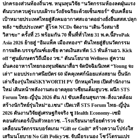
ปกครองส่วนท้องถิ่น
วช. หนุนทุนวิจัย “นวัตกรรมห้องลดฝุ่นแรง
ดันบวกควบคู่ระบบเฝ้าระวังอัจฉริยะด้วยเซ็นเซอร์” ขับเคลื่อน
เป้าหมายประเทศไทยสู่สังคมอากาศสะอาดอย่างยั่งยืน
สสส.ปลุก
พลัง “ขยับประเทศ” สู้โรค NCDs จัดงาน “เดิน-วิ่งสมาธิ
วิสาขะ” ครั้งที่ 25 พร้อมกัน 70 พื้นที่ทั่วไทย 31 พ.ค.นี้
ProPak
Asia 2026 ย้ายสู่ “อิมแพ็ค เมืองทองฯ” ดันไทยสู่ฮับนวัตกรรม
การผลิต-บรรจุภัณฑ์เอเชีย คาดเงินสะพัด 5.5 พันล้าน
อว. Kick
off “ศูนย์เกษตรวิถีเมือง วช.” ดันนโยบาย Wellness สู่ความ
มั่นคงอาหารไทย
กองทุนพัฒนาสื่อฯ จัดปัจฉิมนิเทศ “Young จะ
เล่า” มอบประกาศนียบัตร 60 มัคคุเทศก์น้อยแห่งสยาม ปั้นนัก
เล่าเรื่องรุ่นใหม่
SKYWORTH PV ปักหมุดไทย เปิดสำนักงาน
ใหม่ เดินหน้าพลังงานสะอาดลุยอาเซียนเต็มสูบ
วช. ผนึก STS
Forum ไทย–ญี่ปุ่น 2026 ดัน AI ขับเคลื่อนสุขภาพ–สิ่งแวดล้อม
สร้างนักวิทย์รุ่นใหม่
“อ.เชน” เปิดเวที STS Forum ไทย–ญี่ปุ่น
2026 ดันงานวิจัยสู่เศรษฐกิจจริง ชู Health Economy–เซมิ
คอนดักเตอร์เป็นหัวหอก
วช. –โรงเรียนนายร้อยตำรวจ ขับ
เคลื่อนนวัตกรรมบอร์ดเกม “Gift or Guilt” สร้างความโปร่งใส
เสริมนโยบาย No Gift Policy
วช. จับมือระนอง โชว์โดรนแปร