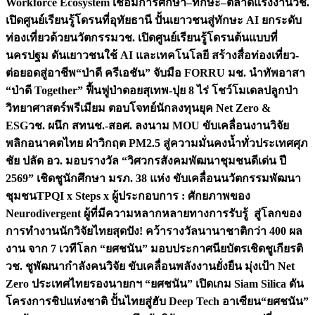
Workforce Ecosystem เชื่อมการศึกษา–ทักษะ–ตลาดแรงงาน
วช.
เปิดศูนย์เรียนรู้โดรนที่อุทัยธานี ปั้นเยาวชนสู่ทักษะ AI ยกระดับ
ท่องเที่ยวด้วยนวัตกรรม
วช. เปิดศูนย์เรียนรู้โดรนต้นแบบที่
นครปฐม ดันเยาวชนใช้ AI และเทคโนโลยี สร้างสื่อท่องเที่ยว-
ต่อยอดสู่อาชีพ
“ป่าดี ครีเอชัน” จับมือ FORRU มช. นำทัพอาสา
“ป่าดี Together” ฟื้นฟูป่าดอยสุเทพ-ปุย 8 ไร่ โชว์โมเดลปลูกป่า
วิทยาศาสตร์พรีเมียม ตอบโจทย์นักลงทุนยุค Net Zero &
ESG
วช. ผนึก สทนช.-สอศ. ลงนาม MOU ขับเคลื่อนงานวิจัย
พลิกอนาคตไทย ฝ่าวิกฤต PM2.5 สู่ความมั่นคงน้ำทั่วประเทศ
ศุภ
ชัย ปลัด อว. มอบรางวัล “วิศวกรสังคมพัฒนาชุมชนดีเด่น ปี
2569” เชิดชูนักศึกษา มรภ. 38 แห่ง ขับเคลื่อนนวัตกรรมพัฒนา
ชุมชน
TPQI x Steps x ผู้ประกอบการ : ศักยภาพของ
Neurodivergent ผู้ที่มีความหลากหลายทางการรับรู้ สู่โลกของ
การทำงาน
นักวิจัยไทยสุดปัง! คว้ารางวัลนานาชาติกว่า 400 ผล
งาน จาก 7 เวทีโลก “ยศชนัน” มอบประกาศนียบัตรเชิดชูเกียรติ
วช. ชูพัฒนากำลังคนวิจัย ขับเคลื่อนพลังงานยั่งยืน มุ่งเป้า Net
Zero ประเทศไทย
รองนายกฯ “ยศชนัน” เปิดเกม Siam Silica ดัน
โครงการชิปแห่งชาติ ปั้นไทยสู่ฮับ Deep Tech อาเซียน
“ยศชนัน”