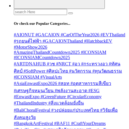
Search
for:
Or check our Popular Categories...
#AIONUT #GACAION #CarOfTheYear2026 #EVThailand
#รถยนต์ไฟฟ้า #GACAIONThailand #HatchbackEV
#MotorShow2026
#AmazingThailandCountdown2025 #ICONSIAM
#ICONSIAMCountdown2025
#ARTDNAHUB #วช #NRCT #อว #กระทรวงอว #ทัศน
ศิลป์ #SoftPower #ศิลปะไทย #นวัตกรรม #ทุนวัฒนธรรม
#ICONSIAM #VisualArts
#AsiaEnwastExpo2026 #สอท #อุตสาหกรรมสีเขียว
#เศรษฐกิจหมุนเวียน #พลังงานสะอาด #ESG
#EnwastExpo #GreenFuture #CircularEconomy
#ThailandIndustry #สิ่งแวดล้อมยั่งยืน
#BaliChoralFestival #วงปล่อยแก่ประเทศไทย #วิจัยเพื่อ
สังคมสูงวัย
#BangkokArtFestival #BAF11 #CraftYourDreams