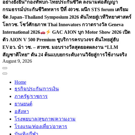
อย่างยั่งยืน”
กองทัพบก-ไทยประกันชีวิต ลงนามต่อสัญญา
กรมธรรม์ประกันชีวิตทหาร ปีที่ 40
วช. ผนึก STS forum เตรียม
จัด Japan–Thailand Symposium 2026 ดันไทยสู่เวทีวิทยาศาสตร์
โลก
วช. โชว์ศักยภาพ Thai Innovators กวาดรางวัล Geneva
International 2026
GAC AION บุก Motor Show 2026 เปิด
ตัว AION V 500 Premium ชูบริการครบวงจร ดันไทยสู่ฮับ
EV
อว. นำ วช. – สวทช. มอบรางวัลสุดยอดผลงาน “LLM
สัญชาติไทย” ดัน 24 ต้นแบบยกระดับงานวิจัยสู่การใช้งานจริง
August 9, 2026
Home
ธุรกิจ/ประกัน/การเงิน
ภาครัฐ/ราชการ
ยานยนต์
อสังหา
โรงพยบาล/สุขภาพ/ความงาม
โรงแรม/ท่องเที่ยว/อาหาร
บันเทิง/กีฬา