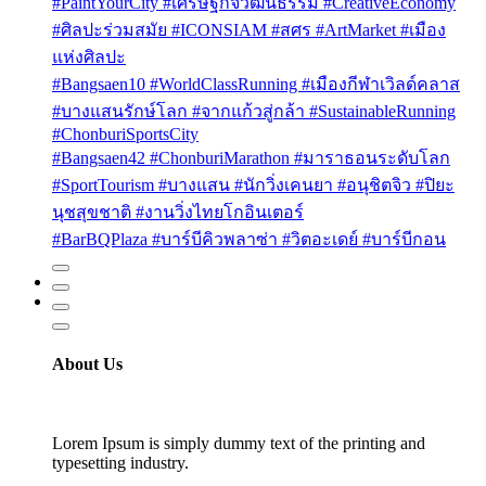
#PaintYourCity #เศรษฐกิจวัฒนธรรม #CreativeEconomy
#ศิลปะร่วมสมัย #ICONSIAM #สศร #ArtMarket #เมือง
แห่งศิลปะ
#Bangsaen10 #WorldClassRunning #เมืองกีฬาเวิลด์คลาส
#บางแสนรักษ์โลก #จากแก้วสู่กล้า #SustainableRunning
#ChonburiSportsCity
#Bangsaen42 #ChonburiMarathon #มาราธอนระดับโลก
#SportTourism #บางแสน #นักวิ่งเคนยา #อนุชิตจิว #ปิยะ
นุชสุขชาติ #งานวิ่งไทยโกอินเตอร์
#BarBQPlaza #บาร์บีคิวพลาซ่า #วิตอะเดย์ #บาร์บีกอน
About Us
Lorem Ipsum is simply dummy text of the printing and
typesetting industry.