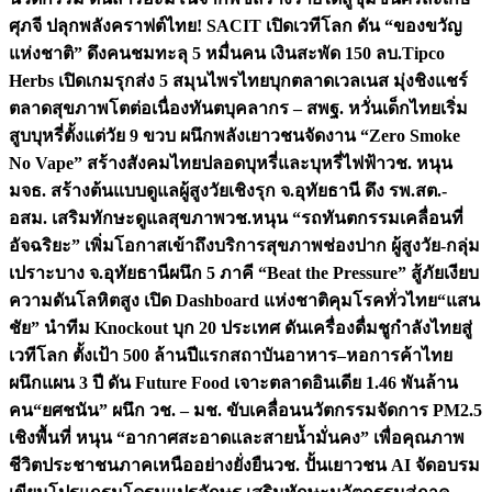
ศุภจี ปลุกพลังคราฟต์ไทย! SACIT เปิดเวทีโลก ดัน “ของขวัญ
แห่งชาติ” ดึงคนชมทะลุ 5 หมื่นคน เงินสะพัด 150 ลบ.
Tipco
Herbs เปิดเกมรุกส่ง 5 สมุนไพรไทยบุกตลาดเวลเนส มุ่งชิงแชร์
ตลาดสุขภาพโตต่อเนื่อง
ทันตบุคลากร – สพฐ. หวั่นเด็กไทยเริ่ม
สูบบุหรี่ตั้งแต่วัย 9 ขวบ ผนึกพลังเยาวชนจัดงาน “Zero Smoke
No Vape” สร้างสังคมไทยปลอดบุหรี่และบุหรี่ไฟฟ้า
วช. หนุน
มจธ. สร้างต้นแบบดูแลผู้สูงวัยเชิงรุก จ.อุทัยธานี ดึง รพ.สต.-
อสม. เสริมทักษะดูแลสุขภาพ
วช.หนุน “รถทันตกรรมเคลื่อนที่
อัจฉริยะ” เพิ่มโอกาสเข้าถึงบริการสุขภาพช่องปาก ผู้สูงวัย-กลุ่ม
เปราะบาง จ.อุทัยธานี
ผนึก 5 ภาคี “Beat the Pressure” สู้ภัยเงียบ
ความดันโลหิตสูง เปิด Dashboard แห่งชาติคุมโรคทั่วไทย
“แสน
ชัย” นำทีม Knockout บุก 20 ประเทศ ดันเครื่องดื่มชูกำลังไทยสู่
เวทีโลก ตั้งเป้า 500 ล้านปีแรก
สถาบันอาหาร–หอการค้าไทย
ผนึกแผน 3 ปี ดัน Future Food เจาะตลาดอินเดีย 1.46 พันล้าน
คน
“ยศชนัน” ผนึก วช. – มช. ขับเคลื่อนนวัตกรรมจัดการ PM2.5
เชิงพื้นที่ หนุน “อากาศสะอาดและสายน้ำมั่นคง” เพื่อคุณภาพ
ชีวิตประชาชนภาคเหนืออย่างยั่งยืน
วช. ปั้นเยาวชน AI จัดอบรม