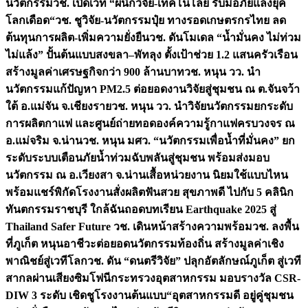
นวัตกรรม
วช. เปิดเวที “ผนึกวิจัย-เทคโนโลยี รับมือภัยแล้งยุค
โลกเดือด“
วช. ชูวิจัย-นวัตกรรมปุ๋ย ทางรอดเกษตรกรไทย ลด
ต้นทุนการผลิต-เพิ่มความยั่งยืน
วช. ดันโมเดล “น้ำมั่นคง ไม่ท่วม
ไม่แล้ง” ปั้นต้นแบบสงขลา–พัทลุง ตั้งเป้าช่วย 1.2 แสนครัวเรือน
สร้างมูลค่าเศรษฐกิจกว่า 900 ล้านบาท
วช. หนุน วว. นำ
นวัตกรรมแก้ปัญหา PM2.5 ต่อยอดงานวิจัยสู่ชุมชน ณ ต.จันจว้า
ใต้ อ.แม่จัน จ.เชียงราย
วช. หนุน วว. นำวิจัยนวัตกรรมยกระดับ
การผลิตกาแฟ และศูนย์ถ่ายทอดองค์ความรู้กาแฟครบวงจร ณ
อ.แม่จริม จ.น่าน
วช. หนุน มศว. “นวัตกรรมเพื่อน้ำที่มั่นคง” ยก
ระดับระบบเตือนภัยน้ำท่วมฉับพลันสู่ชุมชน พร้อมส่งมอบ
นวัตกรรม ณ อ.เวียงสา จ.น่าน
เสื้อหน่วยงาน นิยมใช้แบบไหน
พร้อมแชร์พิกัดโรงงานสั่งผลิต
ฟันสวย สุขภาพดี ไปกับ 5 คลินิก
ทันตกรรมราชบุรี ใกล้ฉัน
ถอดบทเรียน Earthquake 2025 สู่
Thailand Safer Future วช. เดินหน้าสร้างความพร้อม
วช. ลงพื้น
ที่ภูเก็ต หนุนอาชีวะต่อยอดนวัตกรรมท้องถิ่น สร้างมูลค่าเชิง
พาณิชย์สู่เวทีโลก
วช. ดัน “ดนตรีวิจัย” ปลุกอัตลักษณ์ภูเก็ต สู่เวที
สากลผ่านเสียงซิมโฟนี
กระทรวงอุตสาหกรรม มอบรางวัล CSR-
DIW 3 ระดับ เชิดชูโรงงานต้นแบบ“อุตสาหกรรมดี อยู่คู่ชุมชน