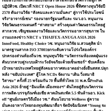
เขียนโปรแกรมโดรนแปรอักษร เสริมทักษะนวัตกรรมสู่ภาค
ปฏิบัติ
วช. เปิดเวที NRCT Open House 2026 ชี้ทิศทางทุนวิจัยปี
2570 ดันงานวิจัย “สังคมและความมั่นคง” สู่การใช้ประโยชน์
จริง
“อาจารย์เชน” รองนายกรัฐมนตรีและ รมว.อว. หนุนงาน
วิจัยวัฒนธรรมดนตรี “ท่าสยาม” สร้างคุณค่าวัฒนธรรมไทยสู่
สากล
วช. เชิญชมผลงานวิจัยและนวัตกรรมอาหารสุขภาพ ใน
งานแถลงข่าว NRCT x THAIFEX-ANUGA ASIA 2026
InnoFood, Healthy Choice
วช. หนุนงานวิจัย ม.สวนดุสิต นำ
มาตรฐานสากล ISO 37001ยกระดับความโปร่งใสองค์กร
ปกครองส่วนท้องถิ่น
วช. หนุนทุนวิจัย “นวัตกรรมห้องลดฝุ่นแรง
ดันบวกควบคู่ระบบเฝ้าระวังอัจฉริยะด้วยเซ็นเซอร์” ขับเคลื่อน
เป้าหมายประเทศไทยสู่สังคมอากาศสะอาดอย่างยั่งยืน
สสส.ปลุก
พลัง “ขยับประเทศ” สู้โรค NCDs จัดงาน “เดิน-วิ่งสมาธิ
วิสาขะ” ครั้งที่ 25 พร้อมกัน 70 พื้นที่ทั่วไทย 31 พ.ค.นี้
ProPak
Asia 2026 ย้ายสู่ “อิมแพ็ค เมืองทองฯ” ดันไทยสู่ฮับนวัตกรรม
การผลิต-บรรจุภัณฑ์เอเชีย คาดเงินสะพัด 5.5 พันล้าน
อว. Kick
off “ศูนย์เกษตรวิถีเมือง วช.” ดันนโยบาย Wellness สู่ความ
มั่นคงอาหารไทย
กองทุนพัฒนาสื่อฯ จัดปัจฉิมนิเทศ “Young จะ