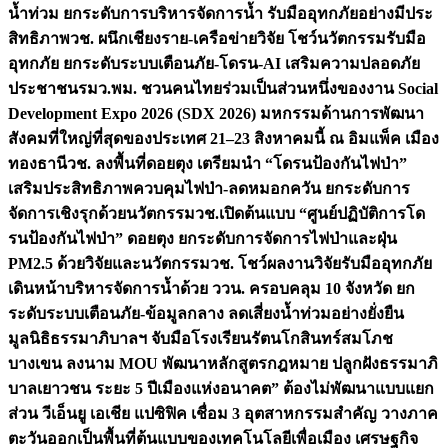
น้ำท่วม ยกระดับการบริหารจัดการน้ำ รับมืออุทกภัยอย่างมีประ
สิทธิภาพ
วช. ผนึกเชียงราย-เครือข่ายวิจัย โชว์นวัตกรรมรับมือ
อุทกภัย ยกระดับระบบเตือนภัย-โดรน-AI เสริมความปลอดภัย
ประชาชน
รมว.พม. ชวนคนไทยร่วมเป็นส่วนหนึ่งของงาน Social
Development Expo 2026 (SDX 2026) มหกรรมด้านการพัฒนา
สังคมที่ใหญ่ที่สุดของประเทศ 21–23 สิงหาคมนี้ ณ อิมแพ็ค เมือง
ทองธานี
วช. ลงพื้นที่ดอยตุง เตรียมนำ “โดรนป้องกันไฟป่า”
เสริมประสิทธิภาพควบคุมไฟป่า-ลดหมอกควัน ยกระดับการ
จัดการเชิงรุกด้วยนวัตกรรม
วช.เปิดต้นแบบ “ศูนย์ปฏิบัติการโด
รนป้องกันไฟป่า” ดอยตุง ยกระดับการจัดการไฟป่าและฝุ่น
PM2.5 ด้วยวิจัยและนวัตกรรม
วช. โชว์ผลงานวิจัยรับมืออุทกภัย
เดินหน้าบริหารจัดการน้ำด้วย ววน. ครอบคลุม 10 จังหวัด ยก
ระดับระบบเตือนภัย-ข้อมูลกลาง ลดเสี่ยงน้ำท่วมอย่างยั่งยืน
มูลนิธิธรรมาภิบาลฯ จับมือโรงเรียนรัตนโกสินทร์สมโภช
บางเขน ลงนาม MOU พัฒนาหลักสูตรกฎหมาย ปลูกฝังธรรมาภิ
บาลเยาวชน ระยะ 5 ปี
เมืองแห่งอนาคต” ต้องไม่พัฒนาแบบแยก
ส่วน วีเอ็นยู เอเชีย แปซิฟิค เชื่อม 3 อุตสาหกรรมสำคัญ วางภาค
ตะวันออกเป็นพื้นที่ต้นแบบของเทคโนโลยีเพื่อเมือง เศรษฐกิจ