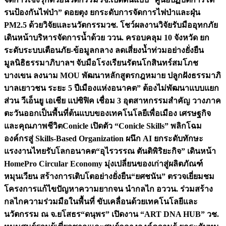
รนป้องกันไฟป่า” ดอยตุง ยกระดับการจัดการไฟป่าและฝุ่น
PM2.5 ด้วยวิจัยและนวัตกรรม
วช. โชว์ผลงานวิจัยรับมืออุทกภัย
เดินหน้าบริหารจัดการน้ำด้วย ววน. ครอบคลุม 10 จังหวัด ยก
ระดับระบบเตือนภัย-ข้อมูลกลาง ลดเสี่ยงน้ำท่วมอย่างยั่งยืน
มูลนิธิธรรมาภิบาลฯ จับมือโรงเรียนรัตนโกสินทร์สมโภช
บางเขน ลงนาม MOU พัฒนาหลักสูตรกฎหมาย ปลูกฝังธรรมาภิ
บาลเยาวชน ระยะ 5 ปี
เมืองแห่งอนาคต” ต้องไม่พัฒนาแบบแยก
ส่วน วีเอ็นยู เอเชีย แปซิฟิค เชื่อม 3 อุตสาหกรรมสำคัญ วางภาค
ตะวันออกเป็นพื้นที่ต้นแบบของเทคโนโลยีเพื่อเมือง เศรษฐกิจ
และคุณภาพชีวิต
Conicle เปิดตัว “Conicle Skills” พลิกโฉม
องค์กรสู่ Skills-Based Organization ผนึก AI ยกระดับทักษะ
แรงงานไทยรับโลกอนาคต
“อุไรวรรณ ตันติพิริยะกิจ” เดินหน้า
HomePro Circular Economy มุ่งเปลี่ยนของเก่าสู่ผลิตภัณฑ์
หมุนเวียน สร้างการเติบโตอย่างยั่งยืน
“ยศชนัน” ตรวจเยี่ยมชม
โครงการแก้ไขปัญหาความยากจน นำกลไก อววน. ร่วมสร้าง
กลไกความร่วมมือในพื้นที่ ขับเคลื่อนด้วยเทคโนโลยีและ
นวัตกรรม ณ จ.ยโสธร
“ดนุพร” เปิดงาน “ART DNA HUB” วช.