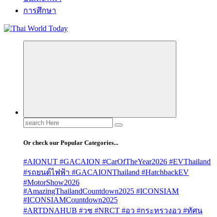
การศึกษา
Search
for:
Or check our Popular Categories...
#AIONUT #GACAION #CarOfTheYear2026 #EVThailand
#รถยนต์ไฟฟ้า #GACAIONThailand #HatchbackEV
#MotorShow2026
#AmazingThailandCountdown2025 #ICONSIAM
#ICONSIAMCountdown2025
#ARTDNAHUB #วช #NRCT #อว #กระทรวงอว #ทัศน