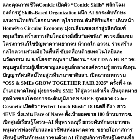
และคุณภาพชีวิต
Conicle เปิดตัว “Conicle Skills” พลิกโฉม
องค์กรสู่ Skills-Based Organization ผนึก AI ยกระดับทักษะ
แรงงานไทยรับโลกอนาคต
“อุไรวรรณ ตันติพิริยะกิจ” เดินหน้า
HomePro Circular Economy มุ่งเปลี่ยนของเก่าสู่ผลิตภัณฑ์
หมุนเวียน สร้างการเติบโตอย่างยั่งยืน
“ยศชนัน” ตรวจเยี่ยมชม
โครงการแก้ไขปัญหาความยากจน นำกลไก อววน. ร่วมสร้าง
กลไกความร่วมมือในพื้นที่ ขับเคลื่อนด้วยเทคโนโลยีและ
นวัตกรรม ณ จ.ยโสธร
“ดนุพร” เปิดงาน “ART DNA HUB” วช.
หนุนศูนย์รวมผู้เชี่ยวชาญและศูนย์กลางองค์ความรู้ ยกระดับทุน
ปัญญาทัศนศิลป์ไทยสู่เวทีนานาชาติ
สสว. เปิดฉากมหกรรม
“OSS & SMEs GROW TOGETHER FAIR 2026” ครั้งที่ 4 ณ
อำเภอหาดใหญ่ มุ่งยกระดับ SME ใต้สู่ความสำเร็จ เป็นจุดหมาย
สุดท้ายของโครงการระดับภูมิภาค
NAREE รุกตลาด Color
Cosmetic เปิดตัว “Perfect Touch Blush” 18 เฉดสี ดึง 7 สาว
4EVE นั่งแท่น Face of Naree ตั้งเป้ายอดขาย 100 ล้านบาท
วช.
เปิดศูนย์เรียนรู้โดรน–AI ที่สุพรรณบุรี ยกระดับทักษะเยาวชน
หนุนการท่องเที่ยวและอาชีพแห่งอนาคต
วช. ขยายโอกาสการ
เรียนรู้ เสริมทักษะเยาวชนด้วย AI เปิดศูนย์การเรียนรู้โดรนเพื่อ