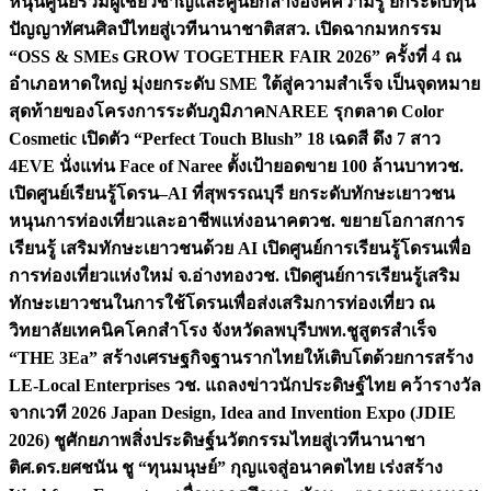
หนุนศูนย์รวมผู้เชี่ยวชาญและศูนย์กลางองค์ความรู้ ยกระดับทุน
ปัญญาทัศนศิลป์ไทยสู่เวทีนานาชาติ
สสว. เปิดฉากมหกรรม
“OSS & SMEs GROW TOGETHER FAIR 2026” ครั้งที่ 4 ณ
อำเภอหาดใหญ่ มุ่งยกระดับ SME ใต้สู่ความสำเร็จ เป็นจุดหมาย
สุดท้ายของโครงการระดับภูมิภาค
NAREE รุกตลาด Color
Cosmetic เปิดตัว “Perfect Touch Blush” 18 เฉดสี ดึง 7 สาว
4EVE นั่งแท่น Face of Naree ตั้งเป้ายอดขาย 100 ล้านบาท
วช.
เปิดศูนย์เรียนรู้โดรน–AI ที่สุพรรณบุรี ยกระดับทักษะเยาวชน
หนุนการท่องเที่ยวและอาชีพแห่งอนาคต
วช. ขยายโอกาสการ
เรียนรู้ เสริมทักษะเยาวชนด้วย AI เปิดศูนย์การเรียนรู้โดรนเพื่อ
การท่องเที่ยวแห่งใหม่ จ.อ่างทอง
วช. เปิดศูนย์การเรียนรู้เสริม
ทักษะเยาวชนในการใช้โดรนเพื่อส่งเสริมการท่องเที่ยว ณ
วิทยาลัยเทคนิคโคกสำโรง จังหวัดลพบุรี
บพท.ชูสูตรสำเร็จ
“THE 3Ea” สร้างเศรษฐกิจฐานรากไทยให้เติบโตด้วยการสร้าง
LE-Local Enterprises
วช. แถลงข่าวนักประดิษฐ์ไทย คว้ารางวัล
จากเวที 2026 Japan Design, Idea and Invention Expo (JDIE
2026) ชูศักยภาพสิ่งประดิษฐ์นวัตกรรมไทยสู่เวทีนานาชา
ติ
ศ.ดร.ยศชนัน ชู “ทุนมนุษย์” กุญแจสู่อนาคตไทย เร่งสร้าง