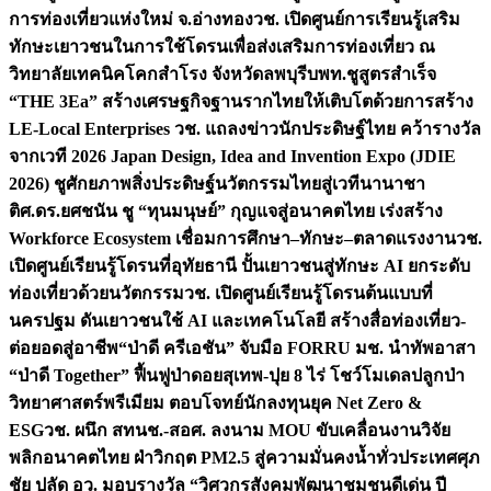
การท่องเที่ยวแห่งใหม่ จ.อ่างทอง
วช. เปิดศูนย์การเรียนรู้เสริม
ทักษะเยาวชนในการใช้โดรนเพื่อส่งเสริมการท่องเที่ยว ณ
วิทยาลัยเทคนิคโคกสำโรง จังหวัดลพบุรี
บพท.ชูสูตรสำเร็จ
“THE 3Ea” สร้างเศรษฐกิจฐานรากไทยให้เติบโตด้วยการสร้าง
LE-Local Enterprises
วช. แถลงข่าวนักประดิษฐ์ไทย คว้ารางวัล
จากเวที 2026 Japan Design, Idea and Invention Expo (JDIE
2026) ชูศักยภาพสิ่งประดิษฐ์นวัตกรรมไทยสู่เวทีนานาชา
ติ
ศ.ดร.ยศชนัน ชู “ทุนมนุษย์” กุญแจสู่อนาคตไทย เร่งสร้าง
Workforce Ecosystem เชื่อมการศึกษา–ทักษะ–ตลาดแรงงาน
วช.
เปิดศูนย์เรียนรู้โดรนที่อุทัยธานี ปั้นเยาวชนสู่ทักษะ AI ยกระดับ
ท่องเที่ยวด้วยนวัตกรรม
วช. เปิดศูนย์เรียนรู้โดรนต้นแบบที่
นครปฐม ดันเยาวชนใช้ AI และเทคโนโลยี สร้างสื่อท่องเที่ยว-
ต่อยอดสู่อาชีพ
“ป่าดี ครีเอชัน” จับมือ FORRU มช. นำทัพอาสา
“ป่าดี Together” ฟื้นฟูป่าดอยสุเทพ-ปุย 8 ไร่ โชว์โมเดลปลูกป่า
วิทยาศาสตร์พรีเมียม ตอบโจทย์นักลงทุนยุค Net Zero &
ESG
วช. ผนึก สทนช.-สอศ. ลงนาม MOU ขับเคลื่อนงานวิจัย
พลิกอนาคตไทย ฝ่าวิกฤต PM2.5 สู่ความมั่นคงน้ำทั่วประเทศ
ศุภ
ชัย ปลัด อว. มอบรางวัล “วิศวกรสังคมพัฒนาชุมชนดีเด่น ปี