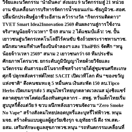
วิจัยและนวัตกรรม ‘น้ำมั่นคง’ ส่งมอบ 9 นวัตกรรมสู่ 21 หน่วย
งาน ขับเคลื่อนการบริหารจัดการน้ำขอนแก่น–ชัยภูมิ
วช.-สอศ.
ปลื้มนักประดิษฐ์อาชีวะอีสาน คว้ารางวัล “กิจกรรมติดดาว”
TVET Smart Idea2Innovation 2569 ดันผลงานสู่การใช้งาน
จริง
“หนูน้อยจ้าวเวหา” ปี 69 สนาม 2 ได้แชมป์แล้ว! วช. ปั้น
เยาวชนสู่นวัตกรเทคโนโลยีไร้คนขับ ชิงถ้วยพระราชทานฯ
วช.
ผนึกสมาคมกีฬาเครื่องบินจำลองฯ และ ThaiPBS จัดศึก “หนู
น้อยจ้าวเวหา 2569” สนาม 2 เยาวชนกว่า 60 ทีมประชัน
ศักยภาพโดรน
วช. ยกระดับภูมิปัญญาไทยด้วยวิจัยและ
นวัตกรรม ดันสารอะมิโนจากพืชสร้างรายได้สู่ชุมชนศรีสะเกษ
ศุภจี ปลุกพลังคราฟต์ไทย! SACIT เปิดเวทีโลก ดัน “ของขวัญ
แห่งชาติ” ดึงคนชมทะลุ 5 หมื่นคน เงินสะพัด 150 ลบ.
Tipco
Herbs เปิดเกมรุกส่ง 5 สมุนไพรไทยบุกตลาดเวลเนส มุ่งชิงแชร์
ตลาดสุขภาพโตต่อเนื่อง
ทันตบุคลากร – สพฐ. หวั่นเด็กไทยเริ่ม
สูบบุหรี่ตั้งแต่วัย 9 ขวบ ผนึกพลังเยาวชนจัดงาน “Zero Smoke
No Vape” สร้างสังคมไทยปลอดบุหรี่และบุหรี่ไฟฟ้า
วช. หนุน
มจธ. สร้างต้นแบบดูแลผู้สูงวัยเชิงรุก จ.อุทัยธานี ดึง รพ.สต.-
อสม. เสริมทักษะดูแลสุขภาพ
วช.หนุน “รถทันตกรรมเคลื่อนที่