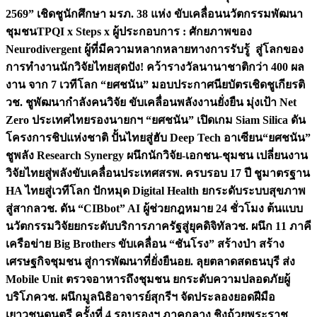
2569” เชิดชูนักศึกษา มรภ. 38 แห่ง ขับเคลื่อนนวัตกรรมพัฒนา
ชุมชน
TPQI x Steps x ผู้ประกอบการ : ศักยภาพของ
Neurodivergent ผู้ที่มีความหลากหลายทางการรับรู้ สู่โลกของ
การทำงาน
นักวิจัยไทยสุดปัง! คว้ารางวัลนานาชาติกว่า 400 ผล
งาน จาก 7 เวทีโลก “ยศชนัน” มอบประกาศนียบัตรเชิดชูเกียรติ
วช. ชูพัฒนากำลังคนวิจัย ขับเคลื่อนพลังงานยั่งยืน มุ่งเป้า Net
Zero ประเทศไทย
รองนายกฯ “ยศชนัน” เปิดเกม Siam Silica ดัน
โครงการชิปแห่งชาติ ปั้นไทยสู่ฮับ Deep Tech อาเซียน
“ยศชนัน”
ชูพลัง Research Synergy ผนึกนักวิจัย-เอกชน-ชุมชน เปลี่ยนงาน
วิจัยไทยสู่พลังขับเคลื่อนประเทศ
สรพ. ครบรอบ 17 ปี ชูมาตรฐาน
HA ไทยสู่เวทีโลก ปักหมุด Digital Health ยกระดับระบบสุขภาพ
สู่สากล
วช. ดัน “CIBbot” AI ผู้ช่วยกฎหมาย 24 ชั่วโมง ต้นแบบ
นวัตกรรมวิจัยยกระดับบริการภาครัฐสู่ยุคดิจิทัล
วช. ผนึก 11 ภาคี
เครือข่าย Big Brothers ขับเคลื่อน “ชันโรง” สร้างป่า สร้าง
เศรษฐกิจชุมชน สู่การพัฒนาที่ยั่งยืน
อย. ลุยตลาดสดธนบุรี ส่ง
Mobile Unit ตรวจอาหารถึงชุมชน ยกระดับความปลอดภัยผู้
บริโภค
วช. ผนึกมูลนิธิอาจารย์สุกรีฯ จัดประลองยอดฝีมือ
เยาวชนดนตรี ครั้งที่ 4 รอบรองฯ ภาคกลาง ชิงถ้วยพระราช