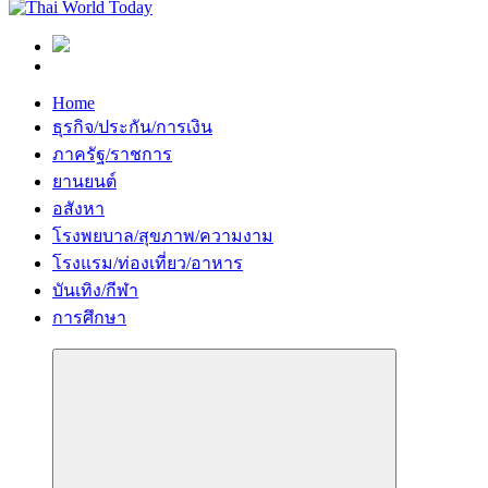
Home
ธุรกิจ/ประกัน/การเงิน
ภาครัฐ/ราชการ
ยานยนต์
อสังหา
โรงพยบาล/สุขภาพ/ความงาม
โรงแรม/ท่องเที่ยว/อาหาร
บันเทิง/กีฬา
การศึกษา