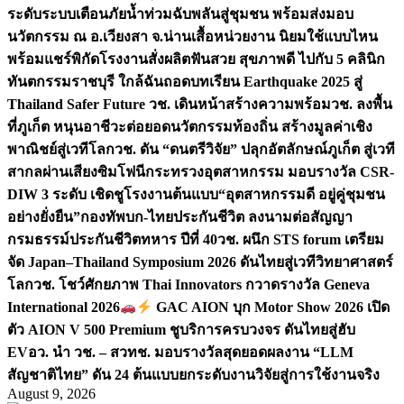
ระดับระบบเตือนภัยน้ำท่วมฉับพลันสู่ชุมชน พร้อมส่งมอบ
นวัตกรรม ณ อ.เวียงสา จ.น่าน
เสื้อหน่วยงาน นิยมใช้แบบไหน
พร้อมแชร์พิกัดโรงงานสั่งผลิต
ฟันสวย สุขภาพดี ไปกับ 5 คลินิก
ทันตกรรมราชบุรี ใกล้ฉัน
ถอดบทเรียน Earthquake 2025 สู่
Thailand Safer Future วช. เดินหน้าสร้างความพร้อม
วช. ลงพื้น
ที่ภูเก็ต หนุนอาชีวะต่อยอดนวัตกรรมท้องถิ่น สร้างมูลค่าเชิง
พาณิชย์สู่เวทีโลก
วช. ดัน “ดนตรีวิจัย” ปลุกอัตลักษณ์ภูเก็ต สู่เวที
สากลผ่านเสียงซิมโฟนี
กระทรวงอุตสาหกรรม มอบรางวัล CSR-
DIW 3 ระดับ เชิดชูโรงงานต้นแบบ“อุตสาหกรรมดี อยู่คู่ชุมชน
อย่างยั่งยืน”
กองทัพบก-ไทยประกันชีวิต ลงนามต่อสัญญา
กรมธรรม์ประกันชีวิตทหาร ปีที่ 40
วช. ผนึก STS forum เตรียม
จัด Japan–Thailand Symposium 2026 ดันไทยสู่เวทีวิทยาศาสตร์
โลก
วช. โชว์ศักยภาพ Thai Innovators กวาดรางวัล Geneva
International 2026
GAC AION บุก Motor Show 2026 เปิด
ตัว AION V 500 Premium ชูบริการครบวงจร ดันไทยสู่ฮับ
EV
อว. นำ วช. – สวทช. มอบรางวัลสุดยอดผลงาน “LLM
สัญชาติไทย” ดัน 24 ต้นแบบยกระดับงานวิจัยสู่การใช้งานจริง
August 9, 2026