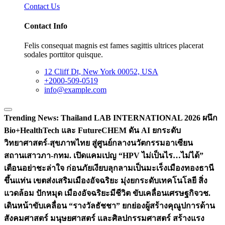
Contact Us
Contact Info
Felis consequat magnis est fames sagittis ultrices placerat
sodales porttitor quisque.
12 Cliff Dt, New York 00052, USA
+2000-509-0519
info@example.com
Trending News:
Thailand LAB INTERNATIONAL 2026 ผนึก
Bio+HealthTech และ FutureCHEM ดัน AI ยกระดับ
วิทยาศาสตร์-สุขภาพไทย สู่ศูนย์กลางนวัตกรรมอาเซียน
สถานเสาวภา-กทม. เปิดแคมเปญ “HPV ไม่เป็นไร…ไม่ได้”
เตือนอย่าชะล่าใจ ก่อนภัยเงียบลุกลามเป็นมะเร็ง
เมืองทองธานี
ขึ้นแท่น เขตส่งเสริมเมืองอัจฉริยะ มุ่งยกระดับเทคโนโลยี สิ่ง
แวดล้อม ปักหมุด เมืองอัจฉริยะมีชีวิต ขับเคลื่อนเศรษฐกิจ
วช.
เดินหน้าขับเคลื่อน “รางวัลธัชชา” ยกย่องผู้สร้างคุณูปการด้าน
สังคมศาสตร์ มนุษยศาสตร์ และศิลปกรรมศาสตร์ สร้างแรง