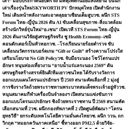
เล่า” มอบประกาศนียบัตร 60 มัคคุเทศก์น้อยแห่งสยาม ปั้นนัก
เล่าเรื่องรุ่นใหม่
SKYWORTH PV ปักหมุดไทย เปิดสำนักงาน
ใหม่ เดินหน้าพลังงานสะอาดลุยอาเซียนเต็มสูบ
วช. ผนึก STS
Forum ไทย–ญี่ปุ่น 2026 ดัน AI ขับเคลื่อนสุขภาพ–สิ่งแวดล้อม
สร้างนักวิทย์รุ่นใหม่
“อ.เชน” เปิดเวที STS Forum ไทย–ญี่ปุ่น
2026 ดันงานวิจัยสู่เศรษฐกิจจริง ชู Health Economy–เซมิ
คอนดักเตอร์เป็นหัวหอก
วช. –โรงเรียนนายร้อยตำรวจ ขับ
เคลื่อนนวัตกรรมบอร์ดเกม “Gift or Guilt” สร้างความโปร่งใส
เสริมนโยบาย No Gift Policy
วช. จับมือระนอง โชว์โดรนแปร
อักษร หนุนท่องเที่ยวงาน “อาบน้ำแร่แลระนอง 2569” ดัน
เศรษฐกิจสร้างสรรค์
ยินดี!ทีมเยาวชนไทย ได้รับรางวัลการ
ออกแบบแผนโดรนแปรอักษร ปี 2569 สนามคัดเลือกที่ 2 มุ่งสู่
การชิงรางวัลถ้วยพระราชทานพระบาทสมเด็จพระเจ้าอยู่หัว
วช.
หนุนสมาคมกีฬาเครื่องบินจำลองฯ เปิดสนามแข่งขันการ
ออกแบบโดรนแปรอักษร ชิงถ้วยพระราชทาน ปี 2569 สนามคัด
เลือกสนามที่ 2
วช. ผนึกกองทัพภาคที่ 2 เปิดศูนย์พัฒนา “โดรน
ยุทธวิธี” ยกระดับเทคโนโลยีความมั่นคงไทย
วช. ผนึก ววน. ถก
วิกฤต “หมอกควันภาคเหนือ” ชี้ทางออก PM2.5 ด้วยวิจัย–