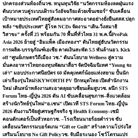
ปกครองส่วนท้องถิ่น
วช. หนุนทุนวิจัย “นวัตกรรมห้องลดฝุ่นแรง
ดันบวกควบคู่ระบบเฝ้าระวังอัจฉริยะด้วยเซ็นเซอร์” ขับเคลื่อน
เป้าหมายประเทศไทยสู่สังคมอากาศสะอาดอย่างยั่งยืน
สสส.ปลุก
พลัง “ขยับประเทศ” สู้โรค NCDs จัดงาน “เดิน-วิ่งสมาธิ
วิสาขะ” ครั้งที่ 25 พร้อมกัน 70 พื้นที่ทั่วไทย 31 พ.ค.นี้
ProPak
Asia 2026 ย้ายสู่ “อิมแพ็ค เมืองทองฯ” ดันไทยสู่ฮับนวัตกรรม
การผลิต-บรรจุภัณฑ์เอเชีย คาดเงินสะพัด 5.5 พันล้าน
อว. Kick
off “ศูนย์เกษตรวิถีเมือง วช.” ดันนโยบาย Wellness สู่ความ
มั่นคงอาหารไทย
กองทุนพัฒนาสื่อฯ จัดปัจฉิมนิเทศ “Young จะ
เล่า” มอบประกาศนียบัตร 60 มัคคุเทศก์น้อยแห่งสยาม ปั้นนัก
เล่าเรื่องรุ่นใหม่
SKYWORTH PV ปักหมุดไทย เปิดสำนักงาน
ใหม่ เดินหน้าพลังงานสะอาดลุยอาเซียนเต็มสูบ
วช. ผนึก STS
Forum ไทย–ญี่ปุ่น 2026 ดัน AI ขับเคลื่อนสุขภาพ–สิ่งแวดล้อม
สร้างนักวิทย์รุ่นใหม่
“อ.เชน” เปิดเวที STS Forum ไทย–ญี่ปุ่น
2026 ดันงานวิจัยสู่เศรษฐกิจจริง ชู Health Economy–เซมิ
คอนดักเตอร์เป็นหัวหอก
วช. –โรงเรียนนายร้อยตำรวจ ขับ
เคลื่อนนวัตกรรมบอร์ดเกม “Gift or Guilt” สร้างความโปร่งใส
เสริมนโยบาย No Gift Policy
วช. จับมือระนอง โชว์โดรนแปร