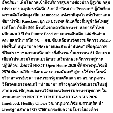
อัจฉริยะ” เพิ่มโอกาสเข้าถึงบริการสุขภาพช่องปาก ผู้สูงวัย-กลุ่ม
เปราะบาง จ.อุทัยธานี
ผนึก 5 ภาคี “Beat the Pressure” สู้ภัยเงียบ
ความดันโลหิตสูง เปิด Dashboard แห่งชาติคุมโรคทั่วไทย
“แสน
ชัย” นำทีม Knockout บุก 20 ประเทศ ดันเครื่องดื่มชูกำลังไทยสู่
เวทีโลก ตั้งเป้า 500 ล้านปีแรก
สถาบันอาหาร–หอการค้าไทย
ผนึกแผน 3 ปี ดัน Future Food เจาะตลาดอินเดีย 1.46 พันล้าน
คน
“ยศชนัน” ผนึก วช. – มช. ขับเคลื่อนนวัตกรรมจัดการ PM2.5
เชิงพื้นที่ หนุน “อากาศสะอาดและสายน้ำมั่นคง” เพื่อคุณภาพ
ชีวิตประชาชนภาคเหนืออย่างยั่งยืน
วช. ปั้นเยาวชน AI จัดอบรม
เขียนโปรแกรมโดรนแปรอักษร เสริมทักษะนวัตกรรมสู่ภาค
ปฏิบัติ
วช. เปิดเวที NRCT Open House 2026 ชี้ทิศทางทุนวิจัยปี
2570 ดันงานวิจัย “สังคมและความมั่นคง” สู่การใช้ประโยชน์
จริง
“อาจารย์เชน” รองนายกรัฐมนตรีและ รมว.อว. หนุนงาน
วิจัยวัฒนธรรมดนตรี “ท่าสยาม” สร้างคุณค่าวัฒนธรรมไทยสู่
สากล
วช. เชิญชมผลงานวิจัยและนวัตกรรมอาหารสุขภาพ ใน
งานแถลงข่าว NRCT x THAIFEX-ANUGA ASIA 2026
InnoFood, Healthy Choice
วช. หนุนงานวิจัย ม.สวนดุสิต นำ
มาตรฐานสากล ISO 37001ยกระดับความโปร่งใสองค์กร