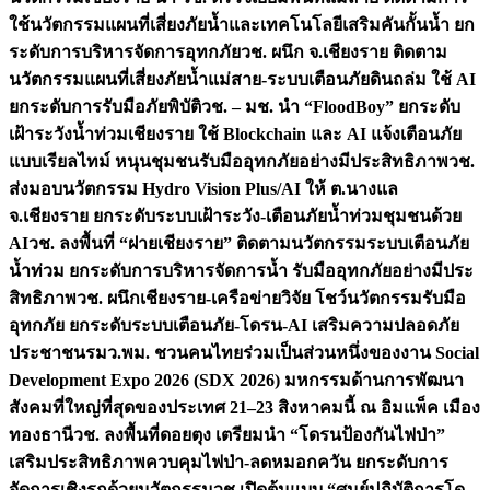
ใช้นวัตกรรมแผนที่เสี่ยงภัยน้ำและเทคโนโลยีเสริมคันกั้นน้ำ ยก
ระดับการบริหารจัดการอุทกภัย
วช. ผนึก จ.เชียงราย ติดตาม
นวัตกรรมแผนที่เสี่ยงภัยน้ำแม่สาย-ระบบเตือนภัยดินถล่ม ใช้ AI
ยกระดับการรับมือภัยพิบัติ
วช. – มช. นำ “FloodBoy” ยกระดับ
เฝ้าระวังน้ำท่วมเชียงราย ใช้ Blockchain และ AI แจ้งเตือนภัย
แบบเรียลไทม์ หนุนชุมชนรับมืออุทกภัยอย่างมีประสิทธิภาพ
วช.
ส่งมอบนวัตกรรม Hydro Vision Plus/AI ให้ ต.นางแล
จ.เชียงราย ยกระดับระบบเฝ้าระวัง-เตือนภัยน้ำท่วมชุมชนด้วย
AI
วช. ลงพื้นที่ “ฝายเชียงราย” ติดตามนวัตกรรมระบบเตือนภัย
น้ำท่วม ยกระดับการบริหารจัดการน้ำ รับมืออุทกภัยอย่างมีประ
สิทธิภาพ
วช. ผนึกเชียงราย-เครือข่ายวิจัย โชว์นวัตกรรมรับมือ
อุทกภัย ยกระดับระบบเตือนภัย-โดรน-AI เสริมความปลอดภัย
ประชาชน
รมว.พม. ชวนคนไทยร่วมเป็นส่วนหนึ่งของงาน Social
Development Expo 2026 (SDX 2026) มหกรรมด้านการพัฒนา
สังคมที่ใหญ่ที่สุดของประเทศ 21–23 สิงหาคมนี้ ณ อิมแพ็ค เมือง
ทองธานี
วช. ลงพื้นที่ดอยตุง เตรียมนำ “โดรนป้องกันไฟป่า”
เสริมประสิทธิภาพควบคุมไฟป่า-ลดหมอกควัน ยกระดับการ
จัดการเชิงรุกด้วยนวัตกรรม
วช.เปิดต้นแบบ “ศูนย์ปฏิบัติการโด