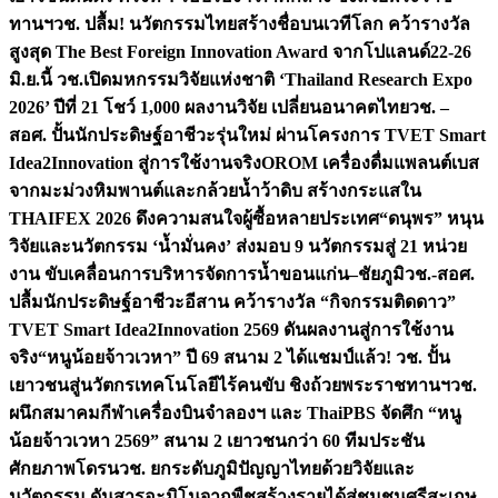
ทานฯ
วช. ปลื้ม! นวัตกรรมไทยสร้างชื่อบนเวทีโลก คว้ารางวัล
สูงสุด The Best Foreign Innovation Award จากโปแลนด์
22-26
มิ.ย.นี้ วช.เปิดมหกรรมวิจัยแห่งชาติ ‘Thailand Research Expo
2026’ ปีที่ 21 โชว์ 1,000 ผลงานวิจัย เปลี่ยนอนาคตไทย
วช. –
สอศ. ปั้นนักประดิษฐ์อาชีวะรุ่นใหม่ ผ่านโครงการ TVET Smart
Idea2Innovation สู่การใช้งานจริง
OROM เครื่องดื่มแพลนต์เบส
จากมะม่วงหิมพานต์และกล้วยน้ำว้าดิบ สร้างกระแสใน
THAIFEX 2026 ดึงความสนใจผู้ซื้อหลายประเทศ
“ดนุพร” หนุน
วิจัยและนวัตกรรม ‘น้ำมั่นคง’ ส่งมอบ 9 นวัตกรรมสู่ 21 หน่วย
งาน ขับเคลื่อนการบริหารจัดการน้ำขอนแก่น–ชัยภูมิ
วช.-สอศ.
ปลื้มนักประดิษฐ์อาชีวะอีสาน คว้ารางวัล “กิจกรรมติดดาว”
TVET Smart Idea2Innovation 2569 ดันผลงานสู่การใช้งาน
จริง
“หนูน้อยจ้าวเวหา” ปี 69 สนาม 2 ได้แชมป์แล้ว! วช. ปั้น
เยาวชนสู่นวัตกรเทคโนโลยีไร้คนขับ ชิงถ้วยพระราชทานฯ
วช.
ผนึกสมาคมกีฬาเครื่องบินจำลองฯ และ ThaiPBS จัดศึก “หนู
น้อยจ้าวเวหา 2569” สนาม 2 เยาวชนกว่า 60 ทีมประชัน
ศักยภาพโดรน
วช. ยกระดับภูมิปัญญาไทยด้วยวิจัยและ
นวัตกรรม ดันสารอะมิโนจากพืชสร้างรายได้สู่ชุมชนศรีสะเกษ