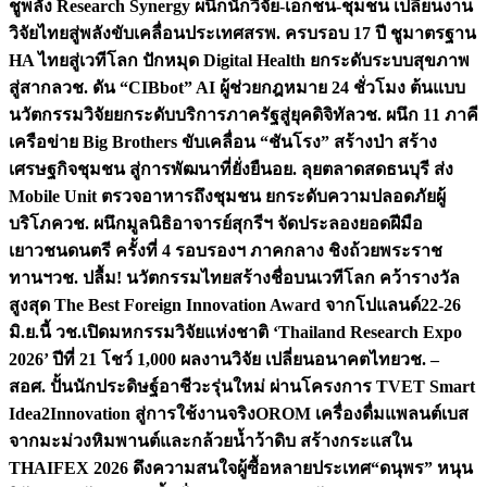
ชูพลัง Research Synergy ผนึกนักวิจัย-เอกชน-ชุมชน เปลี่ยนงาน
วิจัยไทยสู่พลังขับเคลื่อนประเทศ
สรพ. ครบรอบ 17 ปี ชูมาตรฐาน
HA ไทยสู่เวทีโลก ปักหมุด Digital Health ยกระดับระบบสุขภาพ
สู่สากล
วช. ดัน “CIBbot” AI ผู้ช่วยกฎหมาย 24 ชั่วโมง ต้นแบบ
นวัตกรรมวิจัยยกระดับบริการภาครัฐสู่ยุคดิจิทัล
วช. ผนึก 11 ภาคี
เครือข่าย Big Brothers ขับเคลื่อน “ชันโรง” สร้างป่า สร้าง
เศรษฐกิจชุมชน สู่การพัฒนาที่ยั่งยืน
อย. ลุยตลาดสดธนบุรี ส่ง
Mobile Unit ตรวจอาหารถึงชุมชน ยกระดับความปลอดภัยผู้
บริโภค
วช. ผนึกมูลนิธิอาจารย์สุกรีฯ จัดประลองยอดฝีมือ
เยาวชนดนตรี ครั้งที่ 4 รอบรองฯ ภาคกลาง ชิงถ้วยพระราช
ทานฯ
วช. ปลื้ม! นวัตกรรมไทยสร้างชื่อบนเวทีโลก คว้ารางวัล
สูงสุด The Best Foreign Innovation Award จากโปแลนด์
22-26
มิ.ย.นี้ วช.เปิดมหกรรมวิจัยแห่งชาติ ‘Thailand Research Expo
2026’ ปีที่ 21 โชว์ 1,000 ผลงานวิจัย เปลี่ยนอนาคตไทย
วช. –
สอศ. ปั้นนักประดิษฐ์อาชีวะรุ่นใหม่ ผ่านโครงการ TVET Smart
Idea2Innovation สู่การใช้งานจริง
OROM เครื่องดื่มแพลนต์เบส
จากมะม่วงหิมพานต์และกล้วยน้ำว้าดิบ สร้างกระแสใน
THAIFEX 2026 ดึงความสนใจผู้ซื้อหลายประเทศ
“ดนุพร” หนุน