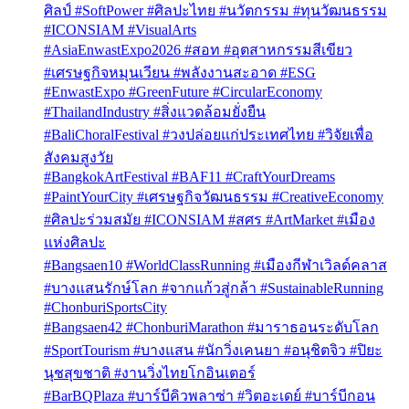
ศิลป์ #SoftPower #ศิลปะไทย #นวัตกรรม #ทุนวัฒนธรรม
#ICONSIAM #VisualArts
#AsiaEnwastExpo2026 #สอท #อุตสาหกรรมสีเขียว
#เศรษฐกิจหมุนเวียน #พลังงานสะอาด #ESG
#EnwastExpo #GreenFuture #CircularEconomy
#ThailandIndustry #สิ่งแวดล้อมยั่งยืน
#BaliChoralFestival #วงปล่อยแก่ประเทศไทย #วิจัยเพื่อ
สังคมสูงวัย
#BangkokArtFestival #BAF11 #CraftYourDreams
#PaintYourCity #เศรษฐกิจวัฒนธรรม #CreativeEconomy
#ศิลปะร่วมสมัย #ICONSIAM #สศร #ArtMarket #เมือง
แห่งศิลปะ
#Bangsaen10 #WorldClassRunning #เมืองกีฬาเวิลด์คลาส
#บางแสนรักษ์โลก #จากแก้วสู่กล้า #SustainableRunning
#ChonburiSportsCity
#Bangsaen42 #ChonburiMarathon #มาราธอนระดับโลก
#SportTourism #บางแสน #นักวิ่งเคนยา #อนุชิตจิว #ปิยะ
นุชสุขชาติ #งานวิ่งไทยโกอินเตอร์
#BarBQPlaza #บาร์บีคิวพลาซ่า #วิตอะเดย์ #บาร์บีกอน