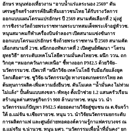
อักษร หนุนท่องเที่ยวงาน “อาบน้ำแร่แลระนอง 2569” ดัน
เศรษฐกิจสร้างสรรค์
ยินดี!ทีมเยาวชนไทย ได้รับรางวัลการ
ออกแบบแผนโดรนแปรอักษร ปี 2569 สนามคัดเลือกที่ 2 มุ่งสู่
การชิงรางวัลถ้วยพระราชทานพระบาทสมเด็จพระเจ้าอยู่หัว
วช.
หนุนสมาคมกีฬาเครื่องบินจำลองฯ เปิดสนามแข่งขันการ
ออกแบบโดรนแปรอักษร ชิงถ้วยพระราชทาน ปี 2569 สนามคัด
เลือกสนามที่ 2
วช. ผนึกกองทัพภาคที่ 2 เปิดศูนย์พัฒนา “โดรน
ยุทธวิธี” ยกระดับเทคโนโลยีความมั่นคงไทย
วช. ผนึก ววน. ถก
วิกฤต “หมอกควันภาคเหนือ” ชี้ทางออก PM2.5 ด้วยวิจัย–
นวัตกรรม
วช. เปิดเวที “ผนึกวิจัย-เทคโนโลยี รับมือภัยแล้งยุค
โลกเดือด“
วช. ชูวิจัย-นวัตกรรมปุ๋ย ทางรอดเกษตรกรไทย ลด
ต้นทุนการผลิต-เพิ่มความยั่งยืน
วช. ดันโมเดล “น้ำมั่นคง ไม่ท่วม
ไม่แล้ง” ปั้นต้นแบบสงขลา–พัทลุง ตั้งเป้าช่วย 1.2 แสนครัวเรือน
สร้างมูลค่าเศรษฐกิจกว่า 900 ล้านบาท
วช. หนุน วว. นำ
นวัตกรรมแก้ปัญหา PM2.5 ต่อยอดงานวิจัยสู่ชุมชน ณ ต.จันจว้า
ใต้ อ.แม่จัน จ.เชียงราย
วช. หนุน วว. นำวิจัยนวัตกรรมยกระดับ
การผลิตกาแฟ และศูนย์ถ่ายทอดองค์ความรู้กาแฟครบวงจร ณ
อ.แม่จริม จ.น่าน
วช. หนุน มศว. “นวัตกรรมเพื่อน้ำที่มั่นคง” ยก