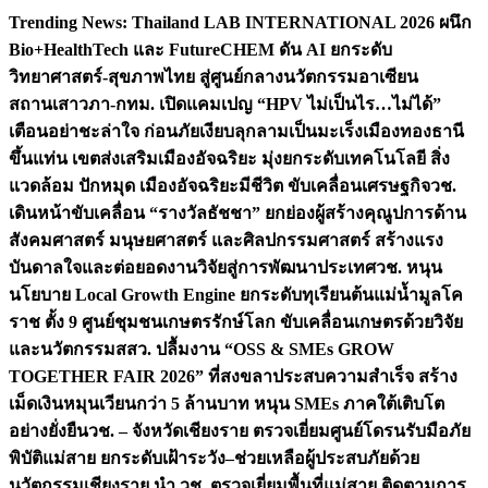
Skip
Trending News:
Thailand LAB INTERNATIONAL 2026 ผนึก
to
Bio+HealthTech และ FutureCHEM ดัน AI ยกระดับ
content
วิทยาศาสตร์-สุขภาพไทย สู่ศูนย์กลางนวัตกรรมอาเซียน
สถานเสาวภา-กทม. เปิดแคมเปญ “HPV ไม่เป็นไร…ไม่ได้”
เตือนอย่าชะล่าใจ ก่อนภัยเงียบลุกลามเป็นมะเร็ง
เมืองทองธานี
ขึ้นแท่น เขตส่งเสริมเมืองอัจฉริยะ มุ่งยกระดับเทคโนโลยี สิ่ง
แวดล้อม ปักหมุด เมืองอัจฉริยะมีชีวิต ขับเคลื่อนเศรษฐกิจ
วช.
เดินหน้าขับเคลื่อน “รางวัลธัชชา” ยกย่องผู้สร้างคุณูปการด้าน
สังคมศาสตร์ มนุษยศาสตร์ และศิลปกรรมศาสตร์ สร้างแรง
บันดาลใจและต่อยอดงานวิจัยสู่การพัฒนาประเทศ
วช. หนุน
นโยบาย Local Growth Engine ยกระดับทุเรียนต้นแม่น้ำมูลโค
ราช ตั้ง 9 ศูนย์ชุมชนเกษตรรักษ์โลก ขับเคลื่อนเกษตรด้วยวิจัย
และนวัตกรรม
สสว. ปลื้มงาน “OSS & SMEs GROW
TOGETHER FAIR 2026” ที่สงขลาประสบความสำเร็จ สร้าง
เม็ดเงินหมุนเวียนกว่า 5 ล้านบาท หนุน SMEs ภาคใต้เติบโต
อย่างยั่งยืน
วช. – จังหวัดเชียงราย ตรวจเยี่ยมศูนย์โดรนรับมือภัย
พิบัติแม่สาย ยกระดับเฝ้าระวัง–ช่วยเหลือผู้ประสบภัยด้วย
นวัตกรรม
เชียงราย นำ วช. ตรวจเยี่ยมพื้นที่แม่สาย ติดตามการ