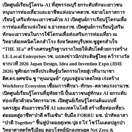
เปิดศูนย์เรียนรู้โดรน–AI ที่สุพรรณบุรี ยกระดับทักษะเยาวชน
หนุนการท่องเที่ยวและอาชีพแห่งอนาคต
วช. ขยายโอกาสการ
เรียนรู้ เสริมทักษะเยาวชนด้วย AI เปิดศูนย์การเรียนรู้โดรนเพื่อ
การท่องเที่ยวแห่งใหม่ จ.อ่างทอง
วช. เปิดศูนย์การเรียนรู้เสริม
ทักษะเยาวชนในการใช้โดรนเพื่อส่งเสริมการท่องเที่ยว ณ
วิทยาลัยเทคนิคโคกสำโรง จังหวัดลพบุรี
บพท.ชูสูตรสำเร็จ
“THE 3Ea” สร้างเศรษฐกิจฐานรากไทยให้เติบโตด้วยการสร้าง
LE-Local Enterprises
วช. แถลงข่าวนักประดิษฐ์ไทย คว้ารางวัล
จากเวที 2026 Japan Design, Idea and Invention Expo (JDIE
2026) ชูศักยภาพสิ่งประดิษฐ์นวัตกรรมไทยสู่เวทีนานาชา
ติ
ศ.ดร.ยศชนัน ชู “ทุนมนุษย์” กุญแจสู่อนาคตไทย เร่งสร้าง
Workforce Ecosystem เชื่อมการศึกษา–ทักษะ–ตลาดแรงงาน
วช.
เปิดศูนย์เรียนรู้โดรนที่อุทัยธานี ปั้นเยาวชนสู่ทักษะ AI ยกระดับ
ท่องเที่ยวด้วยนวัตกรรม
วช. เปิดศูนย์เรียนรู้โดรนต้นแบบที่
นครปฐม ดันเยาวชนใช้ AI และเทคโนโลยี สร้างสื่อท่องเที่ยว-
ต่อยอดสู่อาชีพ
“ป่าดี ครีเอชัน” จับมือ FORRU มช. นำทัพอาสา
“ป่าดี Together” ฟื้นฟูป่าดอยสุเทพ-ปุย 8 ไร่ โชว์โมเดลปลูกป่า
วิทยาศาสตร์พรีเมียม ตอบโจทย์นักลงทุนยุค Net Zero &