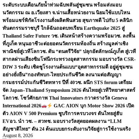
ระดับระบบเตือนภัยน้ำท่วมฉับพลันสู่ชุมชน พร้อมส่งมอบ
นวัตกรรม ณ อ.เวียงสา จ.น่าน
เสื้อหน่วยงาน นิยมใช้แบบไหน
พร้อมแชร์พิกัดโรงงานสั่งผลิต
ฟันสวย สุขภาพดี ไปกับ 5 คลินิก
ทันตกรรมราชบุรี ใกล้ฉัน
ถอดบทเรียน Earthquake 2025 สู่
Thailand Safer Future วช. เดินหน้าสร้างความพร้อม
วช. ลงพื้น
ที่ภูเก็ต หนุนอาชีวะต่อยอดนวัตกรรมท้องถิ่น สร้างมูลค่าเชิง
พาณิชย์สู่เวทีโลก
วช. ดัน “ดนตรีวิจัย” ปลุกอัตลักษณ์ภูเก็ต สู่เวที
สากลผ่านเสียงซิมโฟนี
กระทรวงอุตสาหกรรม มอบรางวัล CSR-
DIW 3 ระดับ เชิดชูโรงงานต้นแบบ“อุตสาหกรรมดี อยู่คู่ชุมชน
อย่างยั่งยืน”
กองทัพบก-ไทยประกันชีวิต ลงนามต่อสัญญา
กรมธรรม์ประกันชีวิตทหาร ปีที่ 40
วช. ผนึก STS forum เตรียม
จัด Japan–Thailand Symposium 2026 ดันไทยสู่เวทีวิทยาศาสตร์
โลก
วช. โชว์ศักยภาพ Thai Innovators กวาดรางวัล Geneva
International 2026
GAC AION บุก Motor Show 2026 เปิด
ตัว AION V 500 Premium ชูบริการครบวงจร ดันไทยสู่ฮับ
EV
อว. นำ วช. – สวทช. มอบรางวัลสุดยอดผลงาน “LLM
สัญชาติไทย” ดัน 24 ต้นแบบยกระดับงานวิจัยสู่การใช้งานจริง
August 8, 2026