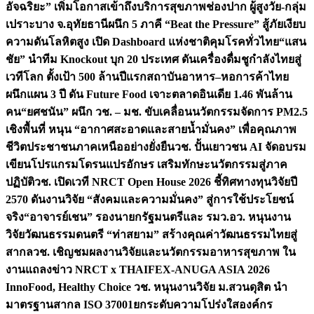
อัจฉริยะ” เพิ่มโอกาสเข้าถึงบริการสุขภาพช่องปาก ผู้สูงวัย-กลุ่ม
เปราะบาง จ.อุทัยธานี
ผนึก 5 ภาคี “Beat the Pressure” สู้ภัยเงียบ
ความดันโลหิตสูง เปิด Dashboard แห่งชาติคุมโรคทั่วไทย
“แสน
ชัย” นำทีม Knockout บุก 20 ประเทศ ดันเครื่องดื่มชูกำลังไทยสู่
เวทีโลก ตั้งเป้า 500 ล้านปีแรก
สถาบันอาหาร–หอการค้าไทย
ผนึกแผน 3 ปี ดัน Future Food เจาะตลาดอินเดีย 1.46 พันล้าน
คน
“ยศชนัน” ผนึก วช. – มช. ขับเคลื่อนนวัตกรรมจัดการ PM2.5
เชิงพื้นที่ หนุน “อากาศสะอาดและสายน้ำมั่นคง” เพื่อคุณภาพ
ชีวิตประชาชนภาคเหนืออย่างยั่งยืน
วช. ปั้นเยาวชน AI จัดอบรม
เขียนโปรแกรมโดรนแปรอักษร เสริมทักษะนวัตกรรมสู่ภาค
ปฏิบัติ
วช. เปิดเวที NRCT Open House 2026 ชี้ทิศทางทุนวิจัยปี
2570 ดันงานวิจัย “สังคมและความมั่นคง” สู่การใช้ประโยชน์
จริง
“อาจารย์เชน” รองนายกรัฐมนตรีและ รมว.อว. หนุนงาน
วิจัยวัฒนธรรมดนตรี “ท่าสยาม” สร้างคุณค่าวัฒนธรรมไทยสู่
สากล
วช. เชิญชมผลงานวิจัยและนวัตกรรมอาหารสุขภาพ ใน
งานแถลงข่าว NRCT x THAIFEX-ANUGA ASIA 2026
InnoFood, Healthy Choice
วช. หนุนงานวิจัย ม.สวนดุสิต นำ
มาตรฐานสากล ISO 37001ยกระดับความโปร่งใสองค์กร