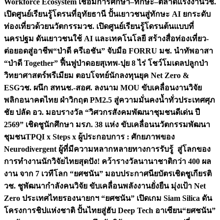
Workforce Ecosystem เชื่อมการศึกษา–ทักษะ–ตลาดแรงงาน
วช.
เปิดศูนย์เรียนรู้โดรนที่อุทัยธานี ปั้นเยาวชนสู่ทักษะ AI ยกระดับ
ท่องเที่ยวด้วยนวัตกรรม
วช. เปิดศูนย์เรียนรู้โดรนต้นแบบที่
นครปฐม ดันเยาวชนใช้ AI และเทคโนโลยี สร้างสื่อท่องเที่ยว-
ต่อยอดสู่อาชีพ
“ป่าดี ครีเอชัน” จับมือ FORRU มช. นำทัพอาสา
“ป่าดี Together” ฟื้นฟูป่าดอยสุเทพ-ปุย 8 ไร่ โชว์โมเดลปลูกป่า
วิทยาศาสตร์พรีเมียม ตอบโจทย์นักลงทุนยุค Net Zero &
ESG
วช. ผนึก สทนช.-สอศ. ลงนาม MOU ขับเคลื่อนงานวิจัย
พลิกอนาคตไทย ฝ่าวิกฤต PM2.5 สู่ความมั่นคงน้ำทั่วประเทศ
ศุภ
ชัย ปลัด อว. มอบรางวัล “วิศวกรสังคมพัฒนาชุมชนดีเด่น ปี
2569” เชิดชูนักศึกษา มรภ. 38 แห่ง ขับเคลื่อนนวัตกรรมพัฒนา
ชุมชน
TPQI x Steps x ผู้ประกอบการ : ศักยภาพของ
Neurodivergent ผู้ที่มีความหลากหลายทางการรับรู้ สู่โลกของ
การทำงาน
นักวิจัยไทยสุดปัง! คว้ารางวัลนานาชาติกว่า 400 ผล
งาน จาก 7 เวทีโลก “ยศชนัน” มอบประกาศนียบัตรเชิดชูเกียรติ
วช. ชูพัฒนากำลังคนวิจัย ขับเคลื่อนพลังงานยั่งยืน มุ่งเป้า Net
Zero ประเทศไทย
รองนายกฯ “ยศชนัน” เปิดเกม Siam Silica ดัน
โครงการชิปแห่งชาติ ปั้นไทยสู่ฮับ Deep Tech อาเซียน
“ยศชนัน”