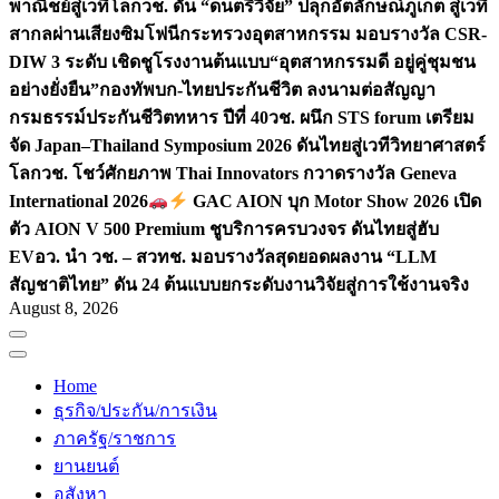
พาณิชย์สู่เวทีโลก
วช. ดัน “ดนตรีวิจัย” ปลุกอัตลักษณ์ภูเก็ต สู่เวที
สากลผ่านเสียงซิมโฟนี
กระทรวงอุตสาหกรรม มอบรางวัล CSR-
DIW 3 ระดับ เชิดชูโรงงานต้นแบบ“อุตสาหกรรมดี อยู่คู่ชุมชน
อย่างยั่งยืน”
กองทัพบก-ไทยประกันชีวิต ลงนามต่อสัญญา
กรมธรรม์ประกันชีวิตทหาร ปีที่ 40
วช. ผนึก STS forum เตรียม
จัด Japan–Thailand Symposium 2026 ดันไทยสู่เวทีวิทยาศาสตร์
โลก
วช. โชว์ศักยภาพ Thai Innovators กวาดรางวัล Geneva
International 2026
GAC AION บุก Motor Show 2026 เปิด
ตัว AION V 500 Premium ชูบริการครบวงจร ดันไทยสู่ฮับ
EV
อว. นำ วช. – สวทช. มอบรางวัลสุดยอดผลงาน “LLM
สัญชาติไทย” ดัน 24 ต้นแบบยกระดับงานวิจัยสู่การใช้งานจริง
August 8, 2026
Home
ธุรกิจ/ประกัน/การเงิน
ภาครัฐ/ราชการ
ยานยนต์
อสังหา