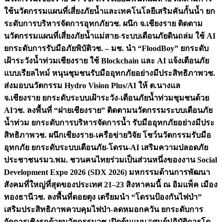
ใช้นวัตกรรมแผนที่เสี่ยงภัยน้ำและเทคโนโลยีเสริมคันกั้นน้ำ ยก
ระดับการบริหารจัดการอุทกภัย
วช. ผนึก จ.เชียงราย ติดตาม
นวัตกรรมแผนที่เสี่ยงภัยน้ำแม่สาย-ระบบเตือนภัยดินถล่ม ใช้ AI
ยกระดับการรับมือภัยพิบัติ
วช. – มช. นำ “FloodBoy” ยกระดับ
เฝ้าระวังน้ำท่วมเชียงราย ใช้ Blockchain และ AI แจ้งเตือนภัย
แบบเรียลไทม์ หนุนชุมชนรับมืออุทกภัยอย่างมีประสิทธิภาพ
วช.
ส่งมอบนวัตกรรม Hydro Vision Plus/AI ให้ ต.นางแล
จ.เชียงราย ยกระดับระบบเฝ้าระวัง-เตือนภัยน้ำท่วมชุมชนด้วย
AI
วช. ลงพื้นที่ “ฝายเชียงราย” ติดตามนวัตกรรมระบบเตือนภัย
น้ำท่วม ยกระดับการบริหารจัดการน้ำ รับมืออุทกภัยอย่างมีประ
สิทธิภาพ
วช. ผนึกเชียงราย-เครือข่ายวิจัย โชว์นวัตกรรมรับมือ
อุทกภัย ยกระดับระบบเตือนภัย-โดรน-AI เสริมความปลอดภัย
ประชาชน
รมว.พม. ชวนคนไทยร่วมเป็นส่วนหนึ่งของงาน Social
Development Expo 2026 (SDX 2026) มหกรรมด้านการพัฒนา
สังคมที่ใหญ่ที่สุดของประเทศ 21–23 สิงหาคมนี้ ณ อิมแพ็ค เมือง
ทองธานี
วช. ลงพื้นที่ดอยตุง เตรียมนำ “โดรนป้องกันไฟป่า”
เสริมประสิทธิภาพควบคุมไฟป่า-ลดหมอกควัน ยกระดับการ
จัดการเชิงรุกด้วยนวัตกรรม
วช.เปิดต้นแบบ “ศูนย์ปฏิบัติการโด