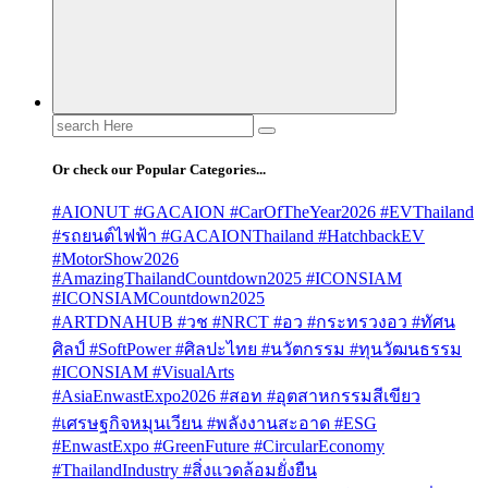
Search
for:
Or check our Popular Categories...
#AIONUT #GACAION #CarOfTheYear2026 #EVThailand
#รถยนต์ไฟฟ้า #GACAIONThailand #HatchbackEV
#MotorShow2026
#AmazingThailandCountdown2025 #ICONSIAM
#ICONSIAMCountdown2025
#ARTDNAHUB #วช #NRCT #อว #กระทรวงอว #ทัศน
ศิลป์ #SoftPower #ศิลปะไทย #นวัตกรรม #ทุนวัฒนธรรม
#ICONSIAM #VisualArts
#AsiaEnwastExpo2026 #สอท #อุตสาหกรรมสีเขียว
#เศรษฐกิจหมุนเวียน #พลังงานสะอาด #ESG
#EnwastExpo #GreenFuture #CircularEconomy
#ThailandIndustry #สิ่งแวดล้อมยั่งยืน