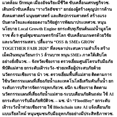
แวดล้อม ปักหมุด เมืองอัจฉริยะมีชีวิต ขับเคลื่อนเศรษฐกิจ
วช.
เดินหน้าขับเคลื่อน “รางวัลธัชชา” ยกย่องผู้สร้างคุณูปการด้าน
สังคมศาสตร์ มนุษยศาสตร์ และศิลปกรรมศาสตร์ สร้างแรง
บันดาลใจและต่อยอดงานวิจัยสู่การพัฒนาประเทศ
วช. หนุน
นโยบาย Local Growth Engine ยกระดับทุเรียนต้นแม่น้ำมูลโค
ราช ตั้ง 9 ศูนย์ชุมชนเกษตรรักษ์โลก ขับเคลื่อนเกษตรด้วยวิจัย
และนวัตกรรม
สสว. ปลื้มงาน “OSS & SMEs GROW
TOGETHER FAIR 2026” ที่สงขลาประสบความสำเร็จ สร้าง
เม็ดเงินหมุนเวียนกว่า 5 ล้านบาท หนุน SMEs ภาคใต้เติบโต
อย่างยั่งยืน
วช. – จังหวัดเชียงราย ตรวจเยี่ยมศูนย์โดรนรับมือภัย
พิบัติแม่สาย ยกระดับเฝ้าระวัง–ช่วยเหลือผู้ประสบภัยด้วย
นวัตกรรม
เชียงราย นำ วช. ตรวจเยี่ยมพื้นที่แม่สาย ติดตามการ
ใช้นวัตกรรมแผนที่เสี่ยงภัยน้ำและเทคโนโลยีเสริมคันกั้นน้ำ ยก
ระดับการบริหารจัดการอุทกภัย
วช. ผนึก จ.เชียงราย ติดตาม
นวัตกรรมแผนที่เสี่ยงภัยน้ำแม่สาย-ระบบเตือนภัยดินถล่ม ใช้ AI
ยกระดับการรับมือภัยพิบัติ
วช. – มช. นำ “FloodBoy” ยกระดับ
เฝ้าระวังน้ำท่วมเชียงราย ใช้ Blockchain และ AI แจ้งเตือนภัย
แบบเรียลไทม์ หนุนชุมชนรับมืออุทกภัยอย่างมีประสิทธิภาพ
วช.