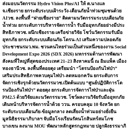
ส่งมอบนวัตกรรม Hydro Vision Plus/AI ให้ ต.นางแล
จ.เชียงราย ยกระดับระบบเฝ้าระวัง-เตือนภัยน้ำท่วมชุมชนด้วย
AI
วช. ลงพื้นที่ “ฝายเชียงราย” ติดตามนวัตกรรมระบบเตือนภัย
น้ำท่วม ยกระดับการบริหารจัดการน้ำ รับมืออุทกภัยอย่างมีประ
สิทธิภาพ
วช. ผนึกเชียงราย-เครือข่ายวิจัย โชว์นวัตกรรมรับมือ
อุทกภัย ยกระดับระบบเตือนภัย-โดรน-AI เสริมความปลอดภัย
ประชาชน
รมว.พม. ชวนคนไทยร่วมเป็นส่วนหนึ่งของงาน Social
Development Expo 2026 (SDX 2026) มหกรรมด้านการพัฒนา
สังคมที่ใหญ่ที่สุดของประเทศ 21–23 สิงหาคมนี้ ณ อิมแพ็ค เมือง
ทองธานี
วช. ลงพื้นที่ดอยตุง เตรียมนำ “โดรนป้องกันไฟป่า”
เสริมประสิทธิภาพควบคุมไฟป่า-ลดหมอกควัน ยกระดับการ
จัดการเชิงรุกด้วยนวัตกรรม
วช.เปิดต้นแบบ “ศูนย์ปฏิบัติการโด
รนป้องกันไฟป่า” ดอยตุง ยกระดับการจัดการไฟป่าและฝุ่น
PM2.5 ด้วยวิจัยและนวัตกรรม
วช. โชว์ผลงานวิจัยรับมืออุทกภัย
เดินหน้าบริหารจัดการน้ำด้วย ววน. ครอบคลุม 10 จังหวัด ยก
ระดับระบบเตือนภัย-ข้อมูลกลาง ลดเสี่ยงน้ำท่วมอย่างยั่งยืน
มูลนิธิธรรมาภิบาลฯ จับมือโรงเรียนรัตนโกสินทร์สมโภช
บางเขน ลงนาม MOU พัฒนาหลักสูตรกฎหมาย ปลูกฝังธรรมาภิ