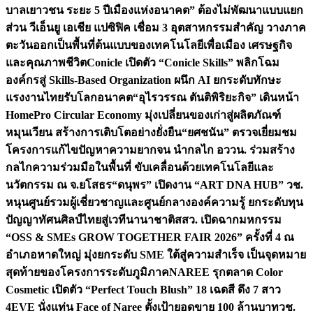
บาลเยาวชน ระยะ 5 ปี
เมืองแห่งอนาคต” ต้องไม่พัฒนาแบบแยก
ส่วน วีเอ็นยู เอเชีย แปซิฟิค เชื่อม 3 อุตสาหกรรมสำคัญ วางภาค
ตะวันออกเป็นพื้นที่ต้นแบบของเทคโนโลยีเพื่อเมือง เศรษฐกิจ
และคุณภาพชีวิต
Conicle เปิดตัว “Conicle Skills” พลิกโฉม
องค์กรสู่ Skills-Based Organization ผนึก AI ยกระดับทักษะ
แรงงานไทยรับโลกอนาคต
“อุไรวรรณ ตันติพิริยะกิจ” เดินหน้า
HomePro Circular Economy มุ่งเปลี่ยนของเก่าสู่ผลิตภัณฑ์
หมุนเวียน สร้างการเติบโตอย่างยั่งยืน
“ยศชนัน” ตรวจเยี่ยมชม
โครงการแก้ไขปัญหาความยากจน นำกลไก อววน. ร่วมสร้าง
กลไกความร่วมมือในพื้นที่ ขับเคลื่อนด้วยเทคโนโลยีและ
นวัตกรรม ณ จ.ยโสธร
“ดนุพร” เปิดงาน “ART DNA HUB” วช.
หนุนศูนย์รวมผู้เชี่ยวชาญและศูนย์กลางองค์ความรู้ ยกระดับทุน
ปัญญาทัศนศิลป์ไทยสู่เวทีนานาชาติ
สสว. เปิดฉากมหกรรม
“OSS & SMEs GROW TOGETHER FAIR 2026” ครั้งที่ 4 ณ
อำเภอหาดใหญ่ มุ่งยกระดับ SME ใต้สู่ความสำเร็จ เป็นจุดหมาย
สุดท้ายของโครงการระดับภูมิภาค
NAREE รุกตลาด Color
Cosmetic เปิดตัว “Perfect Touch Blush” 18 เฉดสี ดึง 7 สาว
4EVE นั่งแท่น Face of Naree ตั้งเป้ายอดขาย 100 ล้านบาท
วช.