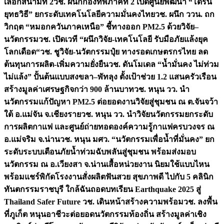
เลือกสนามที่ 2
วช. ผนึกกองทัพภาคที่ 2 เปิดศูนย์พัฒนา “โดรน
ยุทธวิธี” ยกระดับเทคโนโลยีความมั่นคงไทย
วช. ผนึก ววน. ถก
วิกฤต “หมอกควันภาคเหนือ” ชี้ทางออก PM2.5 ด้วยวิจัย–
นวัตกรรม
วช. เปิดเวที “ผนึกวิจัย-เทคโนโลยี รับมือภัยแล้งยุค
โลกเดือด“
วช. ชูวิจัย-นวัตกรรมปุ๋ย ทางรอดเกษตรกรไทย ลด
ต้นทุนการผลิต-เพิ่มความยั่งยืน
วช. ดันโมเดล “น้ำมั่นคง ไม่ท่วม
ไม่แล้ง” ปั้นต้นแบบสงขลา–พัทลุง ตั้งเป้าช่วย 1.2 แสนครัวเรือน
สร้างมูลค่าเศรษฐกิจกว่า 900 ล้านบาท
วช. หนุน วว. นำ
นวัตกรรมแก้ปัญหา PM2.5 ต่อยอดงานวิจัยสู่ชุมชน ณ ต.จันจว้า
ใต้ อ.แม่จัน จ.เชียงราย
วช. หนุน วว. นำวิจัยนวัตกรรมยกระดับ
การผลิตกาแฟ และศูนย์ถ่ายทอดองค์ความรู้กาแฟครบวงจร ณ
อ.แม่จริม จ.น่าน
วช. หนุน มศว. “นวัตกรรมเพื่อน้ำที่มั่นคง” ยก
ระดับระบบเตือนภัยน้ำท่วมฉับพลันสู่ชุมชน พร้อมส่งมอบ
นวัตกรรม ณ อ.เวียงสา จ.น่าน
เสื้อหน่วยงาน นิยมใช้แบบไหน
พร้อมแชร์พิกัดโรงงานสั่งผลิต
ฟันสวย สุขภาพดี ไปกับ 5 คลินิก
ทันตกรรมราชบุรี ใกล้ฉัน
ถอดบทเรียน Earthquake 2025 สู่
Thailand Safer Future วช. เดินหน้าสร้างความพร้อม
วช. ลงพื้น
ที่ภูเก็ต หนุนอาชีวะต่อยอดนวัตกรรมท้องถิ่น สร้างมูลค่าเชิง