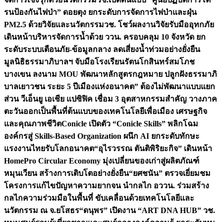
รนป้องกันไฟป่า” ดอยตุง ยกระดับการจัดการไฟป่าและฝุ่น
PM2.5 ด้วยวิจัยและนวัตกรรม
วช. โชว์ผลงานวิจัยรับมืออุทกภัย
เดินหน้าบริหารจัดการน้ำด้วย ววน. ครอบคลุม 10 จังหวัด ยก
ระดับระบบเตือนภัย-ข้อมูลกลาง ลดเสี่ยงน้ำท่วมอย่างยั่งยืน
มูลนิธิธรรมาภิบาลฯ จับมือโรงเรียนรัตนโกสินทร์สมโภช
บางเขน ลงนาม MOU พัฒนาหลักสูตรกฎหมาย ปลูกฝังธรรมาภิ
บาลเยาวชน ระยะ 5 ปี
เมืองแห่งอนาคต” ต้องไม่พัฒนาแบบแยก
ส่วน วีเอ็นยู เอเชีย แปซิฟิค เชื่อม 3 อุตสาหกรรมสำคัญ วางภาค
ตะวันออกเป็นพื้นที่ต้นแบบของเทคโนโลยีเพื่อเมือง เศรษฐกิจ
และคุณภาพชีวิต
Conicle เปิดตัว “Conicle Skills” พลิกโฉม
องค์กรสู่ Skills-Based Organization ผนึก AI ยกระดับทักษะ
แรงงานไทยรับโลกอนาคต
“อุไรวรรณ ตันติพิริยะกิจ” เดินหน้า
HomePro Circular Economy มุ่งเปลี่ยนของเก่าสู่ผลิตภัณฑ์
หมุนเวียน สร้างการเติบโตอย่างยั่งยืน
“ยศชนัน” ตรวจเยี่ยมชม
โครงการแก้ไขปัญหาความยากจน นำกลไก อววน. ร่วมสร้าง
กลไกความร่วมมือในพื้นที่ ขับเคลื่อนด้วยเทคโนโลยีและ
นวัตกรรม ณ จ.ยโสธร
“ดนุพร” เปิดงาน “ART DNA HUB” วช.