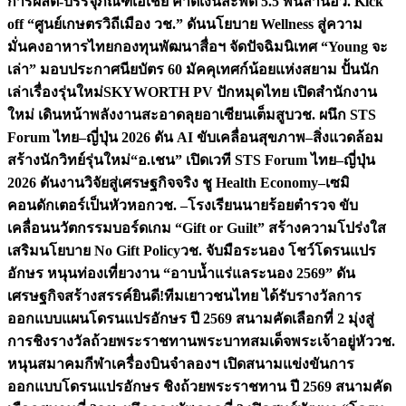
การผลิต-บรรจุภัณฑ์เอเชีย คาดเงินสะพัด 5.5 พันล้าน
อว. Kick
off “ศูนย์เกษตรวิถีเมือง วช.” ดันนโยบาย Wellness สู่ความ
มั่นคงอาหารไทย
กองทุนพัฒนาสื่อฯ จัดปัจฉิมนิเทศ “Young จะ
เล่า” มอบประกาศนียบัตร 60 มัคคุเทศก์น้อยแห่งสยาม ปั้นนัก
เล่าเรื่องรุ่นใหม่
SKYWORTH PV ปักหมุดไทย เปิดสำนักงาน
ใหม่ เดินหน้าพลังงานสะอาดลุยอาเซียนเต็มสูบ
วช. ผนึก STS
Forum ไทย–ญี่ปุ่น 2026 ดัน AI ขับเคลื่อนสุขภาพ–สิ่งแวดล้อม
สร้างนักวิทย์รุ่นใหม่
“อ.เชน” เปิดเวที STS Forum ไทย–ญี่ปุ่น
2026 ดันงานวิจัยสู่เศรษฐกิจจริง ชู Health Economy–เซมิ
คอนดักเตอร์เป็นหัวหอก
วช. –โรงเรียนนายร้อยตำรวจ ขับ
เคลื่อนนวัตกรรมบอร์ดเกม “Gift or Guilt” สร้างความโปร่งใส
เสริมนโยบาย No Gift Policy
วช. จับมือระนอง โชว์โดรนแปร
อักษร หนุนท่องเที่ยวงาน “อาบน้ำแร่แลระนอง 2569” ดัน
เศรษฐกิจสร้างสรรค์
ยินดี!ทีมเยาวชนไทย ได้รับรางวัลการ
ออกแบบแผนโดรนแปรอักษร ปี 2569 สนามคัดเลือกที่ 2 มุ่งสู่
การชิงรางวัลถ้วยพระราชทานพระบาทสมเด็จพระเจ้าอยู่หัว
วช.
หนุนสมาคมกีฬาเครื่องบินจำลองฯ เปิดสนามแข่งขันการ
ออกแบบโดรนแปรอักษร ชิงถ้วยพระราชทาน ปี 2569 สนามคัด