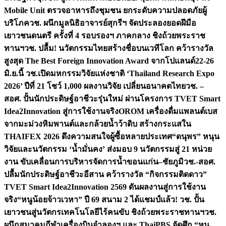
Mobile Unit ตรวจอาหารถึงชุมชน ยกระดับความปลอดภัยผู้
บริโภค
วช. ผนึกมูลนิธิอาจารย์สุกรีฯ จัดประลองยอดฝีมือ
เยาวชนดนตรี ครั้งที่ 4 รอบรองฯ ภาคกลาง ชิงถ้วยพระราช
ทานฯ
วช. ปลื้ม! นวัตกรรมไทยสร้างชื่อบนเวทีโลก คว้ารางวัล
สูงสุด The Best Foreign Innovation Award จากโปแลนด์
22-26
มิ.ย.นี้ วช.เปิดมหกรรมวิจัยแห่งชาติ ‘Thailand Research Expo
2026’ ปีที่ 21 โชว์ 1,000 ผลงานวิจัย เปลี่ยนอนาคตไทย
วช. –
สอศ. ปั้นนักประดิษฐ์อาชีวะรุ่นใหม่ ผ่านโครงการ TVET Smart
Idea2Innovation สู่การใช้งานจริง
OROM เครื่องดื่มแพลนต์เบส
จากมะม่วงหิมพานต์และกล้วยน้ำว้าดิบ สร้างกระแสใน
THAIFEX 2026 ดึงความสนใจผู้ซื้อหลายประเทศ
“ดนุพร” หนุน
วิจัยและนวัตกรรม ‘น้ำมั่นคง’ ส่งมอบ 9 นวัตกรรมสู่ 21 หน่วย
งาน ขับเคลื่อนการบริหารจัดการน้ำขอนแก่น–ชัยภูมิ
วช.-สอศ.
ปลื้มนักประดิษฐ์อาชีวะอีสาน คว้ารางวัล “กิจกรรมติดดาว”
TVET Smart Idea2Innovation 2569 ดันผลงานสู่การใช้งาน
จริง
“หนูน้อยจ้าวเวหา” ปี 69 สนาม 2 ได้แชมป์แล้ว! วช. ปั้น
เยาวชนสู่นวัตกรเทคโนโลยีไร้คนขับ ชิงถ้วยพระราชทานฯ
วช.
ผนึกสมาคมกีฬาเครื่องบินจำลองฯ และ ThaiPBS จัดศึก “หนู