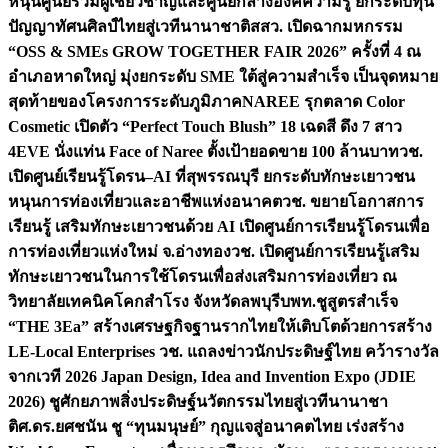
หนุนศูนย์รวมผู้เชี่ยวชาญและศูนย์กลางองค์ความรู้ ยกระดับทุน
ปัญญาทัศนศิลป์ไทยสู่เวทีนานาชาติ
สสว. เปิดฉากมหกรรม
“OSS & SMEs GROW TOGETHER FAIR 2026” ครั้งที่ 4 ณ
อำเภอหาดใหญ่ มุ่งยกระดับ SME ใต้สู่ความสำเร็จ เป็นจุดหมาย
สุดท้ายของโครงการระดับภูมิภาค
NAREE รุกตลาด Color
Cosmetic เปิดตัว “Perfect Touch Blush” 18 เฉดสี ดึง 7 สาว
4EVE นั่งแท่น Face of Naree ตั้งเป้ายอดขาย 100 ล้านบาท
วช.
เปิดศูนย์เรียนรู้โดรน–AI ที่สุพรรณบุรี ยกระดับทักษะเยาวชน
หนุนการท่องเที่ยวและอาชีพแห่งอนาคต
วช. ขยายโอกาสการ
เรียนรู้ เสริมทักษะเยาวชนด้วย AI เปิดศูนย์การเรียนรู้โดรนเพื่อ
การท่องเที่ยวแห่งใหม่ จ.อ่างทอง
วช. เปิดศูนย์การเรียนรู้เสริม
ทักษะเยาวชนในการใช้โดรนเพื่อส่งเสริมการท่องเที่ยว ณ
วิทยาลัยเทคนิคโคกสำโรง จังหวัดลพบุรี
บพท.ชูสูตรสำเร็จ
“THE 3Ea” สร้างเศรษฐกิจฐานรากไทยให้เติบโตด้วยการสร้าง
LE-Local Enterprises
วช. แถลงข่าวนักประดิษฐ์ไทย คว้ารางวัล
จากเวที 2026 Japan Design, Idea and Invention Expo (JDIE
2026) ชูศักยภาพสิ่งประดิษฐ์นวัตกรรมไทยสู่เวทีนานาชา
ติ
ศ.ดร.ยศชนัน ชู “ทุนมนุษย์” กุญแจสู่อนาคตไทย เร่งสร้าง