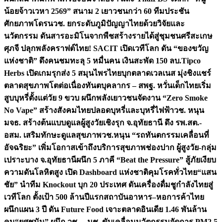
น้อยจ้าวเวหา 2569” สนาม 2 เยาวชนกว่า 60 ทีมประชัน
ศักยภาพโดรน
วช. ยกระดับภูมิปัญญาไทยด้วยวิจัยและ
นวัตกรรม ดันสารอะมิโนจากพืชสร้างรายได้สู่ชุมชนศรีสะเกษ
ศุภจี ปลุกพลังคราฟต์ไทย! SACIT เปิดเวทีโลก ดัน “ของขวัญ
แห่งชาติ” ดึงคนชมทะลุ 5 หมื่นคน เงินสะพัด 150 ลบ.
Tipco
Herbs เปิดเกมรุกส่ง 5 สมุนไพรไทยบุกตลาดเวลเนส มุ่งชิงแชร์
ตลาดสุขภาพโตต่อเนื่อง
ทันตบุคลากร – สพฐ. หวั่นเด็กไทยเริ่ม
สูบบุหรี่ตั้งแต่วัย 9 ขวบ ผนึกพลังเยาวชนจัดงาน “Zero Smoke
No Vape” สร้างสังคมไทยปลอดบุหรี่และบุหรี่ไฟฟ้า
วช. หนุน
มจธ. สร้างต้นแบบดูแลผู้สูงวัยเชิงรุก จ.อุทัยธานี ดึง รพ.สต.-
อสม. เสริมทักษะดูแลสุขภาพ
วช.หนุน “รถทันตกรรมเคลื่อนที่
อัจฉริยะ” เพิ่มโอกาสเข้าถึงบริการสุขภาพช่องปาก ผู้สูงวัย-กลุ่ม
เปราะบาง จ.อุทัยธานี
ผนึก 5 ภาคี “Beat the Pressure” สู้ภัยเงียบ
ความดันโลหิตสูง เปิด Dashboard แห่งชาติคุมโรคทั่วไทย
“แสน
ชัย” นำทีม Knockout บุก 20 ประเทศ ดันเครื่องดื่มชูกำลังไทยสู่
เวทีโลก ตั้งเป้า 500 ล้านปีแรก
สถาบันอาหาร–หอการค้าไทย
ผนึกแผน 3 ปี ดัน Future Food เจาะตลาดอินเดีย 1.46 พันล้าน
คน
“ยศชนัน” ผนึก วช. – มช. ขับเคลื่อนนวัตกรรมจัดการ PM2.5