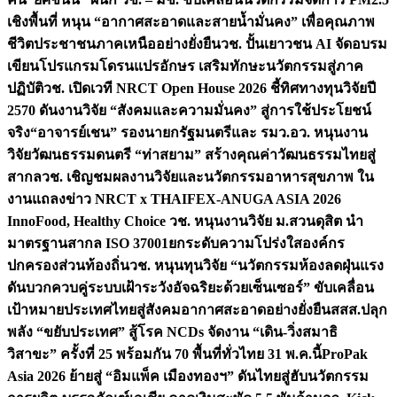
เชิงพื้นที่ หนุน “อากาศสะอาดและสายน้ำมั่นคง” เพื่อคุณภาพ
ชีวิตประชาชนภาคเหนืออย่างยั่งยืน
วช. ปั้นเยาวชน AI จัดอบรม
เขียนโปรแกรมโดรนแปรอักษร เสริมทักษะนวัตกรรมสู่ภาค
ปฏิบัติ
วช. เปิดเวที NRCT Open House 2026 ชี้ทิศทางทุนวิจัยปี
2570 ดันงานวิจัย “สังคมและความมั่นคง” สู่การใช้ประโยชน์
จริง
“อาจารย์เชน” รองนายกรัฐมนตรีและ รมว.อว. หนุนงาน
วิจัยวัฒนธรรมดนตรี “ท่าสยาม” สร้างคุณค่าวัฒนธรรมไทยสู่
สากล
วช. เชิญชมผลงานวิจัยและนวัตกรรมอาหารสุขภาพ ใน
งานแถลงข่าว NRCT x THAIFEX-ANUGA ASIA 2026
InnoFood, Healthy Choice
วช. หนุนงานวิจัย ม.สวนดุสิต นำ
มาตรฐานสากล ISO 37001ยกระดับความโปร่งใสองค์กร
ปกครองส่วนท้องถิ่น
วช. หนุนทุนวิจัย “นวัตกรรมห้องลดฝุ่นแรง
ดันบวกควบคู่ระบบเฝ้าระวังอัจฉริยะด้วยเซ็นเซอร์” ขับเคลื่อน
เป้าหมายประเทศไทยสู่สังคมอากาศสะอาดอย่างยั่งยืน
สสส.ปลุก
พลัง “ขยับประเทศ” สู้โรค NCDs จัดงาน “เดิน-วิ่งสมาธิ
วิสาขะ” ครั้งที่ 25 พร้อมกัน 70 พื้นที่ทั่วไทย 31 พ.ค.นี้
ProPak
Asia 2026 ย้ายสู่ “อิมแพ็ค เมืองทองฯ” ดันไทยสู่ฮับนวัตกรรม