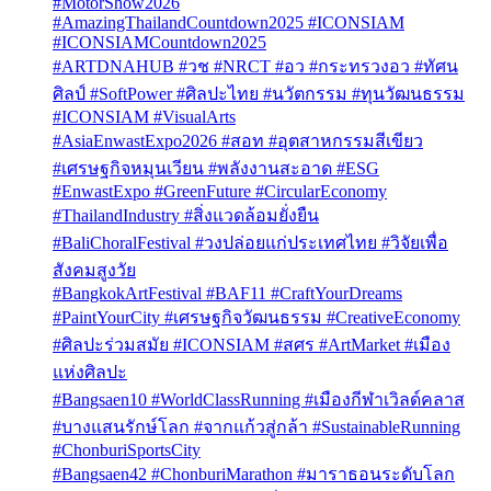
#MotorShow2026
#AmazingThailandCountdown2025 #ICONSIAM
#ICONSIAMCountdown2025
#ARTDNAHUB #วช #NRCT #อว #กระทรวงอว #ทัศน
ศิลป์ #SoftPower #ศิลปะไทย #นวัตกรรม #ทุนวัฒนธรรม
#ICONSIAM #VisualArts
#AsiaEnwastExpo2026 #สอท #อุตสาหกรรมสีเขียว
#เศรษฐกิจหมุนเวียน #พลังงานสะอาด #ESG
#EnwastExpo #GreenFuture #CircularEconomy
#ThailandIndustry #สิ่งแวดล้อมยั่งยืน
#BaliChoralFestival #วงปล่อยแก่ประเทศไทย #วิจัยเพื่อ
สังคมสูงวัย
#BangkokArtFestival #BAF11 #CraftYourDreams
#PaintYourCity #เศรษฐกิจวัฒนธรรม #CreativeEconomy
#ศิลปะร่วมสมัย #ICONSIAM #สศร #ArtMarket #เมือง
แห่งศิลปะ
#Bangsaen10 #WorldClassRunning #เมืองกีฬาเวิลด์คลาส
#บางแสนรักษ์โลก #จากแก้วสู่กล้า #SustainableRunning
#ChonburiSportsCity
#Bangsaen42 #ChonburiMarathon #มาราธอนระดับโลก