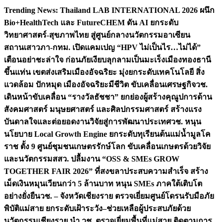
Skip
Trending News:
Thailand LAB INTERNATIONAL 2026 ผนึก
to
Bio+HealthTech และ FutureCHEM ดัน AI ยกระดับ
content
วิทยาศาสตร์-สุขภาพไทย สู่ศูนย์กลางนวัตกรรมอาเซียน
สถานเสาวภา-กทม. เปิดแคมเปญ “HPV ไม่เป็นไร…ไม่ได้”
เตือนอย่าชะล่าใจ ก่อนภัยเงียบลุกลามเป็นมะเร็ง
เมืองทองธานี
ขึ้นแท่น เขตส่งเสริมเมืองอัจฉริยะ มุ่งยกระดับเทคโนโลยี สิ่ง
แวดล้อม ปักหมุด เมืองอัจฉริยะมีชีวิต ขับเคลื่อนเศรษฐกิจ
วช.
เดินหน้าขับเคลื่อน “รางวัลธัชชา” ยกย่องผู้สร้างคุณูปการด้าน
สังคมศาสตร์ มนุษยศาสตร์ และศิลปกรรมศาสตร์ สร้างแรง
บันดาลใจและต่อยอดงานวิจัยสู่การพัฒนาประเทศ
วช. หนุน
นโยบาย Local Growth Engine ยกระดับทุเรียนต้นแม่น้ำมูลโค
ราช ตั้ง 9 ศูนย์ชุมชนเกษตรรักษ์โลก ขับเคลื่อนเกษตรด้วยวิจัย
และนวัตกรรม
สสว. ปลื้มงาน “OSS & SMEs GROW
TOGETHER FAIR 2026” ที่สงขลาประสบความสำเร็จ สร้าง
เม็ดเงินหมุนเวียนกว่า 5 ล้านบาท หนุน SMEs ภาคใต้เติบโต
อย่างยั่งยืน
วช. – จังหวัดเชียงราย ตรวจเยี่ยมศูนย์โดรนรับมือภัย
พิบัติแม่สาย ยกระดับเฝ้าระวัง–ช่วยเหลือผู้ประสบภัยด้วย
นวัตกรรม
เชียงราย นำ วช. ตรวจเยี่ยมพื้นที่แม่สาย ติดตามการ