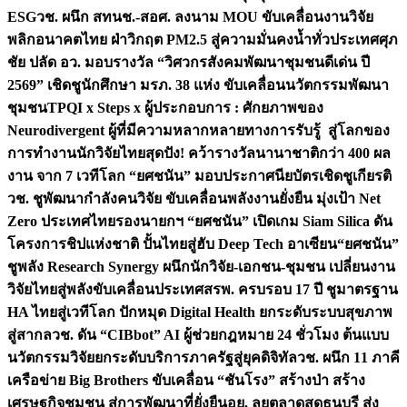
ESG
วช. ผนึก สทนช.-สอศ. ลงนาม MOU ขับเคลื่อนงานวิจัย
พลิกอนาคตไทย ฝ่าวิกฤต PM2.5 สู่ความมั่นคงน้ำทั่วประเทศ
ศุภ
ชัย ปลัด อว. มอบรางวัล “วิศวกรสังคมพัฒนาชุมชนดีเด่น ปี
2569” เชิดชูนักศึกษา มรภ. 38 แห่ง ขับเคลื่อนนวัตกรรมพัฒนา
ชุมชน
TPQI x Steps x ผู้ประกอบการ : ศักยภาพของ
Neurodivergent ผู้ที่มีความหลากหลายทางการรับรู้ สู่โลกของ
การทำงาน
นักวิจัยไทยสุดปัง! คว้ารางวัลนานาชาติกว่า 400 ผล
งาน จาก 7 เวทีโลก “ยศชนัน” มอบประกาศนียบัตรเชิดชูเกียรติ
วช. ชูพัฒนากำลังคนวิจัย ขับเคลื่อนพลังงานยั่งยืน มุ่งเป้า Net
Zero ประเทศไทย
รองนายกฯ “ยศชนัน” เปิดเกม Siam Silica ดัน
โครงการชิปแห่งชาติ ปั้นไทยสู่ฮับ Deep Tech อาเซียน
“ยศชนัน”
ชูพลัง Research Synergy ผนึกนักวิจัย-เอกชน-ชุมชน เปลี่ยนงาน
วิจัยไทยสู่พลังขับเคลื่อนประเทศ
สรพ. ครบรอบ 17 ปี ชูมาตรฐาน
HA ไทยสู่เวทีโลก ปักหมุด Digital Health ยกระดับระบบสุขภาพ
สู่สากล
วช. ดัน “CIBbot” AI ผู้ช่วยกฎหมาย 24 ชั่วโมง ต้นแบบ
นวัตกรรมวิจัยยกระดับบริการภาครัฐสู่ยุคดิจิทัล
วช. ผนึก 11 ภาคี
เครือข่าย Big Brothers ขับเคลื่อน “ชันโรง” สร้างป่า สร้าง
เศรษฐกิจชุมชน สู่การพัฒนาที่ยั่งยืน
อย. ลุยตลาดสดธนบุรี ส่ง