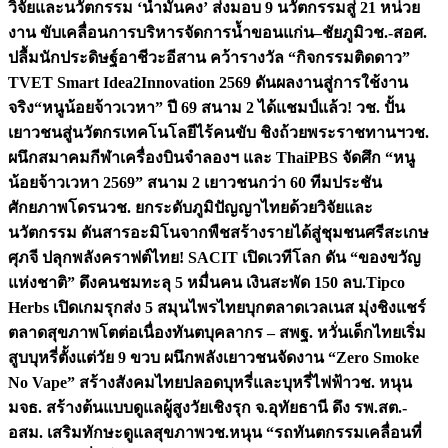
วิจัยและนวัตกรรม ‘น้ำมั่นคง’ ส่งมอบ 9 นวัตกรรมสู่ 21 หน่วย
งาน ขับเคลื่อนการบริหารจัดการน้ำขอนแก่น–ชัยภูมิ
วช.-สอศ.
ปลื้มนักประดิษฐ์อาชีวะอีสาน คว้ารางวัล “กิจกรรมติดดาว”
TVET Smart Idea2Innovation 2569 ดันผลงานสู่การใช้งาน
จริง
“หนูน้อยจ้าวเวหา” ปี 69 สนาม 2 ได้แชมป์แล้ว! วช. ปั้น
เยาวชนสู่นวัตกรเทคโนโลยีไร้คนขับ ชิงถ้วยพระราชทานฯ
วช.
ผนึกสมาคมกีฬาเครื่องบินจำลองฯ และ ThaiPBS จัดศึก “หนู
น้อยจ้าวเวหา 2569” สนาม 2 เยาวชนกว่า 60 ทีมประชัน
ศักยภาพโดรน
วช. ยกระดับภูมิปัญญาไทยด้วยวิจัยและ
นวัตกรรม ดันสารอะมิโนจากพืชสร้างรายได้สู่ชุมชนศรีสะเกษ
ศุภจี ปลุกพลังคราฟต์ไทย! SACIT เปิดเวทีโลก ดัน “ของขวัญ
แห่งชาติ” ดึงคนชมทะลุ 5 หมื่นคน เงินสะพัด 150 ลบ.
Tipco
Herbs เปิดเกมรุกส่ง 5 สมุนไพรไทยบุกตลาดเวลเนส มุ่งชิงแชร์
ตลาดสุขภาพโตต่อเนื่อง
ทันตบุคลากร – สพฐ. หวั่นเด็กไทยเริ่ม
สูบบุหรี่ตั้งแต่วัย 9 ขวบ ผนึกพลังเยาวชนจัดงาน “Zero Smoke
No Vape” สร้างสังคมไทยปลอดบุหรี่และบุหรี่ไฟฟ้า
วช. หนุน
มจธ. สร้างต้นแบบดูแลผู้สูงวัยเชิงรุก จ.อุทัยธานี ดึง รพ.สต.-
อสม. เสริมทักษะดูแลสุขภาพ
วช.หนุน “รถทันตกรรมเคลื่อนที่