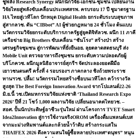
ชูพลัง Research Synergy ผนึกนักวิจัย-เอกชน-ชุมชน เปลี่ยนงาน
วิจัยไทยสู่พลังขับเคลื่อนประเทศ
สรพ. ครบรอบ 17 ปี ชูมาตรฐาน
HA ไทยสู่เวทีโลก ปักหมุด Digital Health ยกระดับระบบสุขภาพ
สู่สากล
วช. ดัน “CIBbot” AI ผู้ช่วยกฎหมาย 24 ชั่วโมง ต้นแบบ
นวัตกรรมวิจัยยกระดับบริการภาครัฐสู่ยุคดิจิทัล
วช. ผนึก 11 ภาคี
เครือข่าย Big Brothers ขับเคลื่อน “ชันโรง” สร้างป่า สร้าง
เศรษฐกิจชุมชน สู่การพัฒนาที่ยั่งยืน
อย. ลุยตลาดสดธนบุรี ส่ง
Mobile Unit ตรวจอาหารถึงชุมชน ยกระดับความปลอดภัยผู้
บริโภค
วช. ผนึกมูลนิธิอาจารย์สุกรีฯ จัดประลองยอดฝีมือ
เยาวชนดนตรี ครั้งที่ 4 รอบรองฯ ภาคกลาง ชิงถ้วยพระราช
ทานฯ
วช. ปลื้ม! นวัตกรรมไทยสร้างชื่อบนเวทีโลก คว้ารางวัล
สูงสุด The Best Foreign Innovation Award จากโปแลนด์
22-26
มิ.ย.นี้ วช.เปิดมหกรรมวิจัยแห่งชาติ ‘Thailand Research Expo
2026’ ปีที่ 21 โชว์ 1,000 ผลงานวิจัย เปลี่ยนอนาคตไทย
วช. –
สอศ. ปั้นนักประดิษฐ์อาชีวะรุ่นใหม่ ผ่านโครงการ TVET Smart
Idea2Innovation สู่การใช้งานจริง
OROM เครื่องดื่มแพลนต์เบส
จากมะม่วงหิมพานต์และกล้วยน้ำว้าดิบ สร้างกระแสใน
THAIFEX 2026 ดึงความสนใจผู้ซื้อหลายประเทศ
“ดนุพร” หนุน