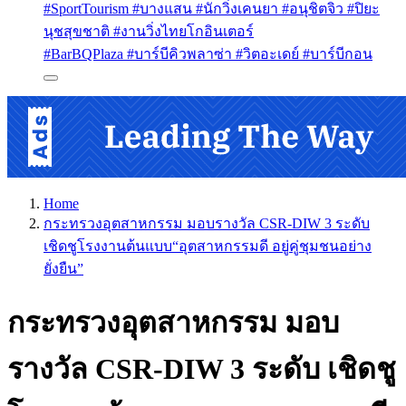
#SportTourism #บางแสน #นักวิ่งเคนยา #อนุชิตจิว #ปิยะ
นุชสุขชาติ #งานวิ่งไทยโกอินเตอร์
#BarBQPlaza #บาร์บีคิวพลาซ่า #วิตอะเดย์ #บาร์บีกอน
Home
กระทรวงอุตสาหกรรม มอบรางวัล CSR-DIW 3 ระดับ
เชิดชูโรงงานต้นแบบ“อุตสาหกรรมดี อยู่คู่ชุมชนอย่าง
ยั่งยืน”
กระทรวงอุตสาหกรรม มอบ
รางวัล CSR-DIW 3 ระดับ เชิดชู