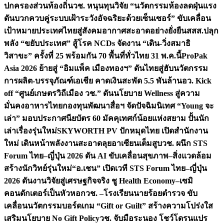
ปกครองส่วนท้องถิ่น
วช. หนุนทุนวิจัย “นวัตกรรมห้องลดฝุ่นแรง
ดันบวกควบคู่ระบบเฝ้าระวังอัจฉริยะด้วยเซ็นเซอร์” ขับเคลื่อน
เป้าหมายประเทศไทยสู่สังคมอากาศสะอาดอย่างยั่งยืน
สสส.ปลุก
พลัง “ขยับประเทศ” สู้โรค NCDs จัดงาน “เดิน-วิ่งสมาธิ
วิสาขะ” ครั้งที่ 25 พร้อมกัน 70 พื้นที่ทั่วไทย 31 พ.ค.นี้
ProPak
Asia 2026 ย้ายสู่ “อิมแพ็ค เมืองทองฯ” ดันไทยสู่ฮับนวัตกรรม
การผลิต-บรรจุภัณฑ์เอเชีย คาดเงินสะพัด 5.5 พันล้าน
อว. Kick
off “ศูนย์เกษตรวิถีเมือง วช.” ดันนโยบาย Wellness สู่ความ
มั่นคงอาหารไทย
กองทุนพัฒนาสื่อฯ จัดปัจฉิมนิเทศ “Young จะ
เล่า” มอบประกาศนียบัตร 60 มัคคุเทศก์น้อยแห่งสยาม ปั้นนัก
เล่าเรื่องรุ่นใหม่
SKYWORTH PV ปักหมุดไทย เปิดสำนักงาน
ใหม่ เดินหน้าพลังงานสะอาดลุยอาเซียนเต็มสูบ
วช. ผนึก STS
Forum ไทย–ญี่ปุ่น 2026 ดัน AI ขับเคลื่อนสุขภาพ–สิ่งแวดล้อม
สร้างนักวิทย์รุ่นใหม่
“อ.เชน” เปิดเวที STS Forum ไทย–ญี่ปุ่น
2026 ดันงานวิจัยสู่เศรษฐกิจจริง ชู Health Economy–เซมิ
คอนดักเตอร์เป็นหัวหอก
วช. –โรงเรียนนายร้อยตำรวจ ขับ
เคลื่อนนวัตกรรมบอร์ดเกม “Gift or Guilt” สร้างความโปร่งใส
เสริมนโยบาย No Gift Policy
วช. จับมือระนอง โชว์โดรนแปร