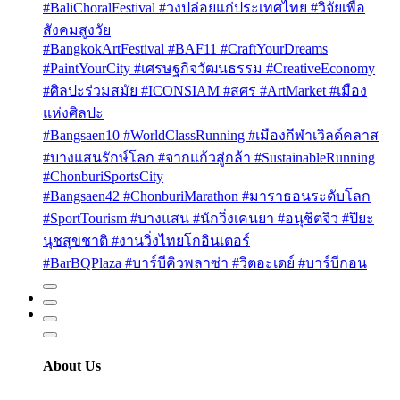
#BaliChoralFestival #วงปล่อยแก่ประเทศไทย #วิจัยเพื่อ
สังคมสูงวัย
#BangkokArtFestival #BAF11 #CraftYourDreams
#PaintYourCity #เศรษฐกิจวัฒนธรรม #CreativeEconomy
#ศิลปะร่วมสมัย #ICONSIAM #สศร #ArtMarket #เมือง
แห่งศิลปะ
#Bangsaen10 #WorldClassRunning #เมืองกีฬาเวิลด์คลาส
#บางแสนรักษ์โลก #จากแก้วสู่กล้า #SustainableRunning
#ChonburiSportsCity
#Bangsaen42 #ChonburiMarathon #มาราธอนระดับโลก
#SportTourism #บางแสน #นักวิ่งเคนยา #อนุชิตจิว #ปิยะ
นุชสุขชาติ #งานวิ่งไทยโกอินเตอร์
#BarBQPlaza #บาร์บีคิวพลาซ่า #วิตอะเดย์ #บาร์บีกอน
About Us