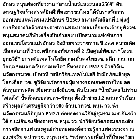
อักษร หนุนท่องเที่ยวงาน “อาบน้ำแร่แลระนอง 2569” ดัน
เศรษฐกิจสร้างสรรค์
ยินดี!ทีมเยาวชนไทย ได้รับรางวัลการ
ออกแบบแผนโดรนแปรอักษร ปี 2569 สนามคัดเลือกที่ 2 มุ่งสู่
การชิงรางวัลถ้วยพระราชทานพระบาทสมเด็จพระเจ้าอยู่หัว
วช.
หนุนสมาคมกีฬาเครื่องบินจำลองฯ เปิดสนามแข่งขันการ
ออกแบบโดรนแปรอักษร ชิงถ้วยพระราชทาน ปี 2569 สนามคัด
เลือกสนามที่ 2
วช. ผนึกกองทัพภาคที่ 2 เปิดศูนย์พัฒนา “โดรน
ยุทธวิธี” ยกระดับเทคโนโลยีความมั่นคงไทย
วช. ผนึก ววน. ถก
วิกฤต “หมอกควันภาคเหนือ” ชี้ทางออก PM2.5 ด้วยวิจัย–
นวัตกรรม
วช. เปิดเวที “ผนึกวิจัย-เทคโนโลยี รับมือภัยแล้งยุค
โลกเดือด“
วช. ชูวิจัย-นวัตกรรมปุ๋ย ทางรอดเกษตรกรไทย ลด
ต้นทุนการผลิต-เพิ่มความยั่งยืน
วช. ดันโมเดล “น้ำมั่นคง ไม่ท่วม
ไม่แล้ง” ปั้นต้นแบบสงขลา–พัทลุง ตั้งเป้าช่วย 1.2 แสนครัวเรือน
สร้างมูลค่าเศรษฐกิจกว่า 900 ล้านบาท
วช. หนุน วว. นำ
นวัตกรรมแก้ปัญหา PM2.5 ต่อยอดงานวิจัยสู่ชุมชน ณ ต.จันจว้า
ใต้ อ.แม่จัน จ.เชียงราย
วช. หนุน วว. นำวิจัยนวัตกรรมยกระดับ
การผลิตกาแฟ และศูนย์ถ่ายทอดองค์ความรู้กาแฟครบวงจร ณ
อ.แม่จริม จ.น่าน
วช. หนุน มศว. “นวัตกรรมเพื่อน้ำที่มั่นคง” ยก