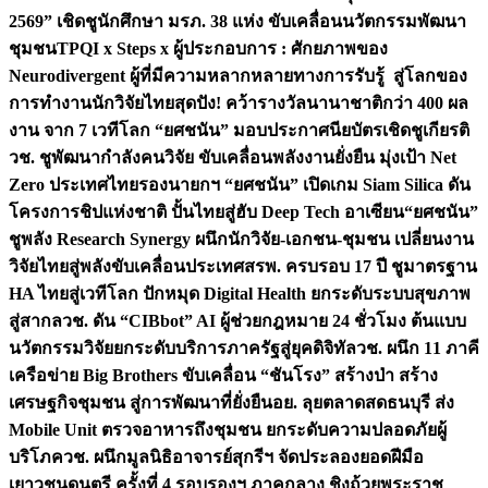
2569” เชิดชูนักศึกษา มรภ. 38 แห่ง ขับเคลื่อนนวัตกรรมพัฒนา
ชุมชน
TPQI x Steps x ผู้ประกอบการ : ศักยภาพของ
Neurodivergent ผู้ที่มีความหลากหลายทางการรับรู้ สู่โลกของ
การทำงาน
นักวิจัยไทยสุดปัง! คว้ารางวัลนานาชาติกว่า 400 ผล
งาน จาก 7 เวทีโลก “ยศชนัน” มอบประกาศนียบัตรเชิดชูเกียรติ
วช. ชูพัฒนากำลังคนวิจัย ขับเคลื่อนพลังงานยั่งยืน มุ่งเป้า Net
Zero ประเทศไทย
รองนายกฯ “ยศชนัน” เปิดเกม Siam Silica ดัน
โครงการชิปแห่งชาติ ปั้นไทยสู่ฮับ Deep Tech อาเซียน
“ยศชนัน”
ชูพลัง Research Synergy ผนึกนักวิจัย-เอกชน-ชุมชน เปลี่ยนงาน
วิจัยไทยสู่พลังขับเคลื่อนประเทศ
สรพ. ครบรอบ 17 ปี ชูมาตรฐาน
HA ไทยสู่เวทีโลก ปักหมุด Digital Health ยกระดับระบบสุขภาพ
สู่สากล
วช. ดัน “CIBbot” AI ผู้ช่วยกฎหมาย 24 ชั่วโมง ต้นแบบ
นวัตกรรมวิจัยยกระดับบริการภาครัฐสู่ยุคดิจิทัล
วช. ผนึก 11 ภาคี
เครือข่าย Big Brothers ขับเคลื่อน “ชันโรง” สร้างป่า สร้าง
เศรษฐกิจชุมชน สู่การพัฒนาที่ยั่งยืน
อย. ลุยตลาดสดธนบุรี ส่ง
Mobile Unit ตรวจอาหารถึงชุมชน ยกระดับความปลอดภัยผู้
บริโภค
วช. ผนึกมูลนิธิอาจารย์สุกรีฯ จัดประลองยอดฝีมือ
เยาวชนดนตรี ครั้งที่ 4 รอบรองฯ ภาคกลาง ชิงถ้วยพระราช