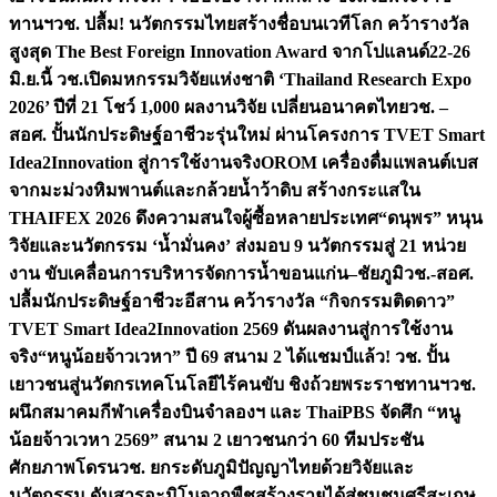
ทานฯ
วช. ปลื้ม! นวัตกรรมไทยสร้างชื่อบนเวทีโลก คว้ารางวัล
สูงสุด The Best Foreign Innovation Award จากโปแลนด์
22-26
มิ.ย.นี้ วช.เปิดมหกรรมวิจัยแห่งชาติ ‘Thailand Research Expo
2026’ ปีที่ 21 โชว์ 1,000 ผลงานวิจัย เปลี่ยนอนาคตไทย
วช. –
สอศ. ปั้นนักประดิษฐ์อาชีวะรุ่นใหม่ ผ่านโครงการ TVET Smart
Idea2Innovation สู่การใช้งานจริง
OROM เครื่องดื่มแพลนต์เบส
จากมะม่วงหิมพานต์และกล้วยน้ำว้าดิบ สร้างกระแสใน
THAIFEX 2026 ดึงความสนใจผู้ซื้อหลายประเทศ
“ดนุพร” หนุน
วิจัยและนวัตกรรม ‘น้ำมั่นคง’ ส่งมอบ 9 นวัตกรรมสู่ 21 หน่วย
งาน ขับเคลื่อนการบริหารจัดการน้ำขอนแก่น–ชัยภูมิ
วช.-สอศ.
ปลื้มนักประดิษฐ์อาชีวะอีสาน คว้ารางวัล “กิจกรรมติดดาว”
TVET Smart Idea2Innovation 2569 ดันผลงานสู่การใช้งาน
จริง
“หนูน้อยจ้าวเวหา” ปี 69 สนาม 2 ได้แชมป์แล้ว! วช. ปั้น
เยาวชนสู่นวัตกรเทคโนโลยีไร้คนขับ ชิงถ้วยพระราชทานฯ
วช.
ผนึกสมาคมกีฬาเครื่องบินจำลองฯ และ ThaiPBS จัดศึก “หนู
น้อยจ้าวเวหา 2569” สนาม 2 เยาวชนกว่า 60 ทีมประชัน
ศักยภาพโดรน
วช. ยกระดับภูมิปัญญาไทยด้วยวิจัยและ
นวัตกรรม ดันสารอะมิโนจากพืชสร้างรายได้สู่ชุมชนศรีสะเกษ