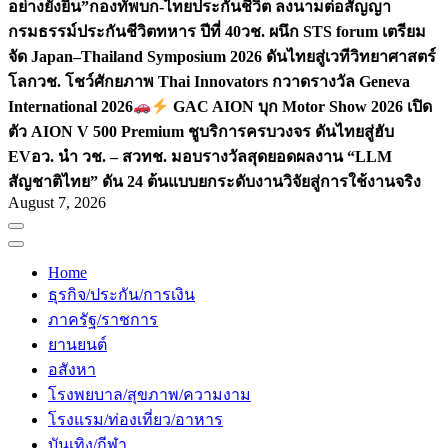
อย่างยั่งยืน”
กองทัพบก-ไทยประกันชีวิต ลงนามต่อสัญญา
กรมธรรม์ประกันชีวิตทหาร ปีที่ 40
วช. ผนึก STS forum เตรียม
จัด Japan–Thailand Symposium 2026 ดันไทยสู่เวทีวิทยาศาสตร์
โลก
วช. โชว์ศักยภาพ Thai Innovators กวาดรางวัล Geneva
International 2026
GAC AION บุก Motor Show 2026 เปิด
ตัว AION V 500 Premium ชูบริการครบวงจร ดันไทยสู่ฮับ
EV
อว. นำ วช. – สวทช. มอบรางวัลสุดยอดผลงาน “LLM
สัญชาติไทย” ดัน 24 ต้นแบบยกระดับงานวิจัยสู่การใช้งานจริง
August 7, 2026
Home
ธุรกิจ/ประกัน/การเงิน
ภาครัฐ/ราชการ
ยานยนต์
อสังหา
โรงพยบาล/สุขภาพ/ความงาม
โรงแรม/ท่องเที่ยว/อาหาร
บันเทิง/กีฬา