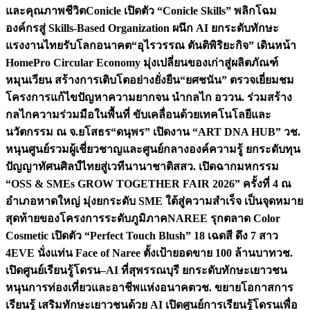
และคุณภาพชีวิต
Conicle เปิดตัว “Conicle Skills” พลิกโฉม
องค์กรสู่ Skills-Based Organization ผนึก AI ยกระดับทักษะ
แรงงานไทยรับโลกอนาคต
“อุไรวรรณ ตันติพิริยะกิจ” เดินหน้า
HomePro Circular Economy มุ่งเปลี่ยนของเก่าสู่ผลิตภัณฑ์
หมุนเวียน สร้างการเติบโตอย่างยั่งยืน
“ยศชนัน” ตรวจเยี่ยมชม
โครงการแก้ไขปัญหาความยากจน นำกลไก อววน. ร่วมสร้าง
กลไกความร่วมมือในพื้นที่ ขับเคลื่อนด้วยเทคโนโลยีและ
นวัตกรรม ณ จ.ยโสธร
“ดนุพร” เปิดงาน “ART DNA HUB” วช.
หนุนศูนย์รวมผู้เชี่ยวชาญและศูนย์กลางองค์ความรู้ ยกระดับทุน
ปัญญาทัศนศิลป์ไทยสู่เวทีนานาชาติ
สสว. เปิดฉากมหกรรม
“OSS & SMEs GROW TOGETHER FAIR 2026” ครั้งที่ 4 ณ
อำเภอหาดใหญ่ มุ่งยกระดับ SME ใต้สู่ความสำเร็จ เป็นจุดหมาย
สุดท้ายของโครงการระดับภูมิภาค
NAREE รุกตลาด Color
Cosmetic เปิดตัว “Perfect Touch Blush” 18 เฉดสี ดึง 7 สาว
4EVE นั่งแท่น Face of Naree ตั้งเป้ายอดขาย 100 ล้านบาท
วช.
เปิดศูนย์เรียนรู้โดรน–AI ที่สุพรรณบุรี ยกระดับทักษะเยาวชน
หนุนการท่องเที่ยวและอาชีพแห่งอนาคต
วช. ขยายโอกาสการ
เรียนรู้ เสริมทักษะเยาวชนด้วย AI เปิดศูนย์การเรียนรู้โดรนเพื่อ