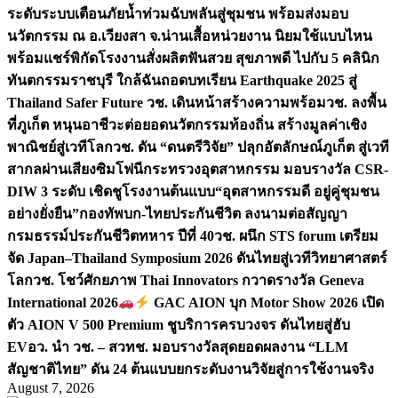
ระดับระบบเตือนภัยน้ำท่วมฉับพลันสู่ชุมชน พร้อมส่งมอบ
นวัตกรรม ณ อ.เวียงสา จ.น่าน
เสื้อหน่วยงาน นิยมใช้แบบไหน
พร้อมแชร์พิกัดโรงงานสั่งผลิต
ฟันสวย สุขภาพดี ไปกับ 5 คลินิก
ทันตกรรมราชบุรี ใกล้ฉัน
ถอดบทเรียน Earthquake 2025 สู่
Thailand Safer Future วช. เดินหน้าสร้างความพร้อม
วช. ลงพื้น
ที่ภูเก็ต หนุนอาชีวะต่อยอดนวัตกรรมท้องถิ่น สร้างมูลค่าเชิง
พาณิชย์สู่เวทีโลก
วช. ดัน “ดนตรีวิจัย” ปลุกอัตลักษณ์ภูเก็ต สู่เวที
สากลผ่านเสียงซิมโฟนี
กระทรวงอุตสาหกรรม มอบรางวัล CSR-
DIW 3 ระดับ เชิดชูโรงงานต้นแบบ“อุตสาหกรรมดี อยู่คู่ชุมชน
อย่างยั่งยืน”
กองทัพบก-ไทยประกันชีวิต ลงนามต่อสัญญา
กรมธรรม์ประกันชีวิตทหาร ปีที่ 40
วช. ผนึก STS forum เตรียม
จัด Japan–Thailand Symposium 2026 ดันไทยสู่เวทีวิทยาศาสตร์
โลก
วช. โชว์ศักยภาพ Thai Innovators กวาดรางวัล Geneva
International 2026
GAC AION บุก Motor Show 2026 เปิด
ตัว AION V 500 Premium ชูบริการครบวงจร ดันไทยสู่ฮับ
EV
อว. นำ วช. – สวทช. มอบรางวัลสุดยอดผลงาน “LLM
สัญชาติไทย” ดัน 24 ต้นแบบยกระดับงานวิจัยสู่การใช้งานจริง
August 7, 2026