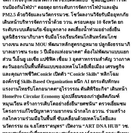
รนป้องกันไฟป่า” ดอยตุง ยกระดับการจัดการไฟป่าและฝุ่น
PM2.5 ด้วยวิจัยและนวัตกรรม
วช. โชว์ผลงานวิจัยรับมืออุทกภัย
เดินหน้าบริหารจัดการน้ำด้วย ววน. ครอบคลุม 10 จังหวัด ยก
ระดับระบบเตือนภัย-ข้อมูลกลาง ลดเสี่ยงน้ำท่วมอย่างยั่งยืน
มูลนิธิธรรมาภิบาลฯ จับมือโรงเรียนรัตนโกสินทร์สมโภช
บางเขน ลงนาม MOU พัฒนาหลักสูตรกฎหมาย ปลูกฝังธรรมาภิ
บาลเยาวชน ระยะ 5 ปี
เมืองแห่งอนาคต” ต้องไม่พัฒนาแบบแยก
ส่วน วีเอ็นยู เอเชีย แปซิฟิค เชื่อม 3 อุตสาหกรรมสำคัญ วางภาค
ตะวันออกเป็นพื้นที่ต้นแบบของเทคโนโลยีเพื่อเมือง เศรษฐกิจ
และคุณภาพชีวิต
Conicle เปิดตัว “Conicle Skills” พลิกโฉม
องค์กรสู่ Skills-Based Organization ผนึก AI ยกระดับทักษะ
แรงงานไทยรับโลกอนาคต
“อุไรวรรณ ตันติพิริยะกิจ” เดินหน้า
HomePro Circular Economy มุ่งเปลี่ยนของเก่าสู่ผลิตภัณฑ์
หมุนเวียน สร้างการเติบโตอย่างยั่งยืน
“ยศชนัน” ตรวจเยี่ยมชม
โครงการแก้ไขปัญหาความยากจน นำกลไก อววน. ร่วมสร้าง
กลไกความร่วมมือในพื้นที่ ขับเคลื่อนด้วยเทคโนโลยีและ
นวัตกรรม ณ จ.ยโสธร
“ดนุพร” เปิดงาน “ART DNA HUB” วช.