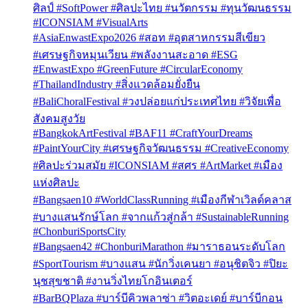
ศิลป์ #SoftPower #ศิลปะไทย #นวัตกรรม #ทุนวัฒนธรรม
#ICONSIAM #VisualArts
#AsiaEnwastExpo2026 #สอท #อุตสาหกรรมสีเขียว
#เศรษฐกิจหมุนเวียน #พลังงานสะอาด #ESG
#EnwastExpo #GreenFuture #CircularEconomy
#ThailandIndustry #สิ่งแวดล้อมยั่งยืน
#BaliChoralFestival #วงปล่อยแก่ประเทศไทย #วิจัยเพื่อ
สังคมสูงวัย
#BangkokArtFestival #BAF11 #CraftYourDreams
#PaintYourCity #เศรษฐกิจวัฒนธรรม #CreativeEconomy
#ศิลปะร่วมสมัย #ICONSIAM #สศร #ArtMarket #เมือง
แห่งศิลปะ
#Bangsaen10 #WorldClassRunning #เมืองกีฬาเวิลด์คลาส
#บางแสนรักษ์โลก #จากแก้วสู่กล้า #SustainableRunning
#ChonburiSportsCity
#Bangsaen42 #ChonburiMarathon #มาราธอนระดับโลก
#SportTourism #บางแสน #นักวิ่งเคนยา #อนุชิตจิว #ปิยะ
นุชสุขชาติ #งานวิ่งไทยโกอินเตอร์
#BarBQPlaza #บาร์บีคิวพลาซ่า #วิตอะเดย์ #บาร์บีกอน