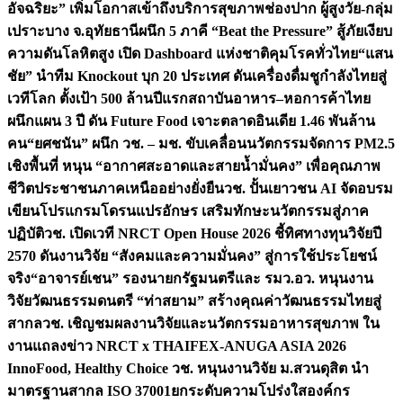
อัจฉริยะ” เพิ่มโอกาสเข้าถึงบริการสุขภาพช่องปาก ผู้สูงวัย-กลุ่ม
เปราะบาง จ.อุทัยธานี
ผนึก 5 ภาคี “Beat the Pressure” สู้ภัยเงียบ
ความดันโลหิตสูง เปิด Dashboard แห่งชาติคุมโรคทั่วไทย
“แสน
ชัย” นำทีม Knockout บุก 20 ประเทศ ดันเครื่องดื่มชูกำลังไทยสู่
เวทีโลก ตั้งเป้า 500 ล้านปีแรก
สถาบันอาหาร–หอการค้าไทย
ผนึกแผน 3 ปี ดัน Future Food เจาะตลาดอินเดีย 1.46 พันล้าน
คน
“ยศชนัน” ผนึก วช. – มช. ขับเคลื่อนนวัตกรรมจัดการ PM2.5
เชิงพื้นที่ หนุน “อากาศสะอาดและสายน้ำมั่นคง” เพื่อคุณภาพ
ชีวิตประชาชนภาคเหนืออย่างยั่งยืน
วช. ปั้นเยาวชน AI จัดอบรม
เขียนโปรแกรมโดรนแปรอักษร เสริมทักษะนวัตกรรมสู่ภาค
ปฏิบัติ
วช. เปิดเวที NRCT Open House 2026 ชี้ทิศทางทุนวิจัยปี
2570 ดันงานวิจัย “สังคมและความมั่นคง” สู่การใช้ประโยชน์
จริง
“อาจารย์เชน” รองนายกรัฐมนตรีและ รมว.อว. หนุนงาน
วิจัยวัฒนธรรมดนตรี “ท่าสยาม” สร้างคุณค่าวัฒนธรรมไทยสู่
สากล
วช. เชิญชมผลงานวิจัยและนวัตกรรมอาหารสุขภาพ ใน
งานแถลงข่าว NRCT x THAIFEX-ANUGA ASIA 2026
InnoFood, Healthy Choice
วช. หนุนงานวิจัย ม.สวนดุสิต นำ
มาตรฐานสากล ISO 37001ยกระดับความโปร่งใสองค์กร