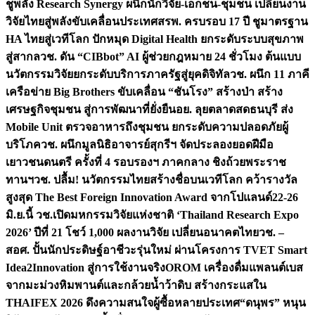
ชูพลัง Research Synergy ผนึกนักวิจัย-เอกชน-ชุมชน เปลี่ยนงาน
วิจัยไทยสู่พลังขับเคลื่อนประเทศ
สรพ. ครบรอบ 17 ปี ชูมาตรฐาน
HA ไทยสู่เวทีโลก ปักหมุด Digital Health ยกระดับระบบสุขภาพ
สู่สากล
วช. ดัน “CIBbot” AI ผู้ช่วยกฎหมาย 24 ชั่วโมง ต้นแบบ
นวัตกรรมวิจัยยกระดับบริการภาครัฐสู่ยุคดิจิทัล
วช. ผนึก 11 ภาคี
เครือข่าย Big Brothers ขับเคลื่อน “ชันโรง” สร้างป่า สร้าง
เศรษฐกิจชุมชน สู่การพัฒนาที่ยั่งยืน
อย. ลุยตลาดสดธนบุรี ส่ง
Mobile Unit ตรวจอาหารถึงชุมชน ยกระดับความปลอดภัยผู้
บริโภค
วช. ผนึกมูลนิธิอาจารย์สุกรีฯ จัดประลองยอดฝีมือ
เยาวชนดนตรี ครั้งที่ 4 รอบรองฯ ภาคกลาง ชิงถ้วยพระราช
ทานฯ
วช. ปลื้ม! นวัตกรรมไทยสร้างชื่อบนเวทีโลก คว้ารางวัล
สูงสุด The Best Foreign Innovation Award จากโปแลนด์
22-26
มิ.ย.นี้ วช.เปิดมหกรรมวิจัยแห่งชาติ ‘Thailand Research Expo
2026’ ปีที่ 21 โชว์ 1,000 ผลงานวิจัย เปลี่ยนอนาคตไทย
วช. –
สอศ. ปั้นนักประดิษฐ์อาชีวะรุ่นใหม่ ผ่านโครงการ TVET Smart
Idea2Innovation สู่การใช้งานจริง
OROM เครื่องดื่มแพลนต์เบส
จากมะม่วงหิมพานต์และกล้วยน้ำว้าดิบ สร้างกระแสใน
THAIFEX 2026 ดึงความสนใจผู้ซื้อหลายประเทศ
“ดนุพร” หนุน