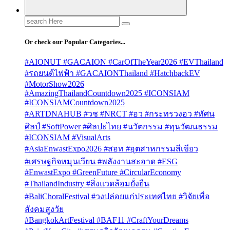
Search
for:
Or check our Popular Categories...
#AIONUT #GACAION #CarOfTheYear2026 #EVThailand
#รถยนต์ไฟฟ้า #GACAIONThailand #HatchbackEV
#MotorShow2026
#AmazingThailandCountdown2025 #ICONSIAM
#ICONSIAMCountdown2025
#ARTDNAHUB #วช #NRCT #อว #กระทรวงอว #ทัศน
ศิลป์ #SoftPower #ศิลปะไทย #นวัตกรรม #ทุนวัฒนธรรม
#ICONSIAM #VisualArts
#AsiaEnwastExpo2026 #สอท #อุตสาหกรรมสีเขียว
#เศรษฐกิจหมุนเวียน #พลังงานสะอาด #ESG
#EnwastExpo #GreenFuture #CircularEconomy
#ThailandIndustry #สิ่งแวดล้อมยั่งยืน
#BaliChoralFestival #วงปล่อยแก่ประเทศไทย #วิจัยเพื่อ
สังคมสูงวัย
#BangkokArtFestival #BAF11 #CraftYourDreams