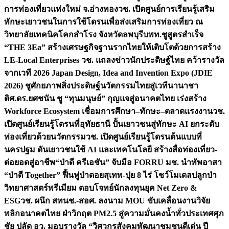
การท่องเที่ยวแห่งใหม่ จ.อ่างทอง
วช. เปิดศูนย์การเรียนรู้เสริม
ทักษะเยาวชนในการใช้โดรนเพื่อส่งเสริมการท่องเที่ยว ณ
วิทยาลัยเทคนิคโคกสำโรง จังหวัดลพบุรี
บพท.ชูสูตรสำเร็จ
“THE 3Ea” สร้างเศรษฐกิจฐานรากไทยให้เติบโตด้วยการสร้าง
LE-Local Enterprises
วช. แถลงข่าวนักประดิษฐ์ไทย คว้ารางวัล
จากเวที 2026 Japan Design, Idea and Invention Expo (JDIE
2026) ชูศักยภาพสิ่งประดิษฐ์นวัตกรรมไทยสู่เวทีนานาชา
ติ
ศ.ดร.ยศชนัน ชู “ทุนมนุษย์” กุญแจสู่อนาคตไทย เร่งสร้าง
Workforce Ecosystem เชื่อมการศึกษา–ทักษะ–ตลาดแรงงาน
วช.
เปิดศูนย์เรียนรู้โดรนที่อุทัยธานี ปั้นเยาวชนสู่ทักษะ AI ยกระดับ
ท่องเที่ยวด้วยนวัตกรรม
วช. เปิดศูนย์เรียนรู้โดรนต้นแบบที่
นครปฐม ดันเยาวชนใช้ AI และเทคโนโลยี สร้างสื่อท่องเที่ยว-
ต่อยอดสู่อาชีพ
“ป่าดี ครีเอชัน” จับมือ FORRU มช. นำทัพอาสา
“ป่าดี Together” ฟื้นฟูป่าดอยสุเทพ-ปุย 8 ไร่ โชว์โมเดลปลูกป่า
วิทยาศาสตร์พรีเมียม ตอบโจทย์นักลงทุนยุค Net Zero &
ESG
วช. ผนึก สทนช.-สอศ. ลงนาม MOU ขับเคลื่อนงานวิจัย
พลิกอนาคตไทย ฝ่าวิกฤต PM2.5 สู่ความมั่นคงน้ำทั่วประเทศ
ศุภ
ชัย ปลัด อว. มอบรางวัล “วิศวกรสังคมพัฒนาชุมชนดีเด่น ปี