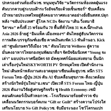
ปกครองส่วนท้องถิ่น
วช. หนุนทุนวิจัย “นวัตกรรมห้องลดฝุ่นแรง
ดันบวกควบคู่ระบบเฝ้าระวังอัจฉริยะด้วยเซ็นเซอร์” ขับเคลื่อน
เป้าหมายประเทศไทยสู่สังคมอากาศสะอาดอย่างยั่งยืน
สสส.ปลุก
พลัง “ขยับประเทศ” สู้โรค NCDs จัดงาน “เดิน-วิ่งสมาธิ
วิสาขะ” ครั้งที่ 25 พร้อมกัน 70 พื้นที่ทั่วไทย 31 พ.ค.นี้
ProPak
Asia 2026 ย้ายสู่ “อิมแพ็ค เมืองทองฯ” ดันไทยสู่ฮับนวัตกรรม
การผลิต-บรรจุภัณฑ์เอเชีย คาดเงินสะพัด 5.5 พันล้าน
อว. Kick
off “ศูนย์เกษตรวิถีเมือง วช.” ดันนโยบาย Wellness สู่ความ
มั่นคงอาหารไทย
กองทุนพัฒนาสื่อฯ จัดปัจฉิมนิเทศ “Young จะ
เล่า” มอบประกาศนียบัตร 60 มัคคุเทศก์น้อยแห่งสยาม ปั้นนัก
เล่าเรื่องรุ่นใหม่
SKYWORTH PV ปักหมุดไทย เปิดสำนักงาน
ใหม่ เดินหน้าพลังงานสะอาดลุยอาเซียนเต็มสูบ
วช. ผนึก STS
Forum ไทย–ญี่ปุ่น 2026 ดัน AI ขับเคลื่อนสุขภาพ–สิ่งแวดล้อม
สร้างนักวิทย์รุ่นใหม่
“อ.เชน” เปิดเวที STS Forum ไทย–ญี่ปุ่น
2026 ดันงานวิจัยสู่เศรษฐกิจจริง ชู Health Economy–เซมิ
คอนดักเตอร์เป็นหัวหอก
วช. –โรงเรียนนายร้อยตำรวจ ขับ
เคลื่อนนวัตกรรมบอร์ดเกม “Gift or Guilt” สร้างความโปร่งใส
เสริมนโยบาย No Gift Policy
วช. จับมือระนอง โชว์โดรนแปร