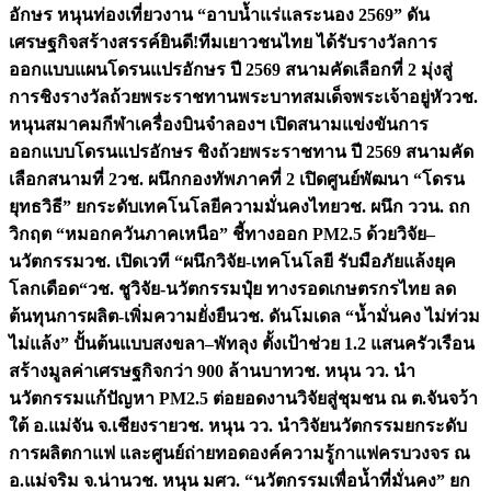
อักษร หนุนท่องเที่ยวงาน “อาบน้ำแร่แลระนอง 2569” ดัน
เศรษฐกิจสร้างสรรค์
ยินดี!ทีมเยาวชนไทย ได้รับรางวัลการ
ออกแบบแผนโดรนแปรอักษร ปี 2569 สนามคัดเลือกที่ 2 มุ่งสู่
การชิงรางวัลถ้วยพระราชทานพระบาทสมเด็จพระเจ้าอยู่หัว
วช.
หนุนสมาคมกีฬาเครื่องบินจำลองฯ เปิดสนามแข่งขันการ
ออกแบบโดรนแปรอักษร ชิงถ้วยพระราชทาน ปี 2569 สนามคัด
เลือกสนามที่ 2
วช. ผนึกกองทัพภาคที่ 2 เปิดศูนย์พัฒนา “โดรน
ยุทธวิธี” ยกระดับเทคโนโลยีความมั่นคงไทย
วช. ผนึก ววน. ถก
วิกฤต “หมอกควันภาคเหนือ” ชี้ทางออก PM2.5 ด้วยวิจัย–
นวัตกรรม
วช. เปิดเวที “ผนึกวิจัย-เทคโนโลยี รับมือภัยแล้งยุค
โลกเดือด“
วช. ชูวิจัย-นวัตกรรมปุ๋ย ทางรอดเกษตรกรไทย ลด
ต้นทุนการผลิต-เพิ่มความยั่งยืน
วช. ดันโมเดล “น้ำมั่นคง ไม่ท่วม
ไม่แล้ง” ปั้นต้นแบบสงขลา–พัทลุง ตั้งเป้าช่วย 1.2 แสนครัวเรือน
สร้างมูลค่าเศรษฐกิจกว่า 900 ล้านบาท
วช. หนุน วว. นำ
นวัตกรรมแก้ปัญหา PM2.5 ต่อยอดงานวิจัยสู่ชุมชน ณ ต.จันจว้า
ใต้ อ.แม่จัน จ.เชียงราย
วช. หนุน วว. นำวิจัยนวัตกรรมยกระดับ
การผลิตกาแฟ และศูนย์ถ่ายทอดองค์ความรู้กาแฟครบวงจร ณ
อ.แม่จริม จ.น่าน
วช. หนุน มศว. “นวัตกรรมเพื่อน้ำที่มั่นคง” ยก