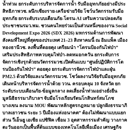
น้ำท่วม ยกระดับการบริหารจัดการน้ำ รับมืออุทกภัยอย่างมีประ
สิทธิภาพ
วช. ผนึกเชียงราย-เครือข่ายวิจัย โชว์นวัตกรรมรับมือ
อุทกภัย ยกระดับระบบเตือนภัย-โดรน-AI เสริมความปลอดภัย
ประชาชน
รมว.พม. ชวนคนไทยร่วมเป็นส่วนหนึ่งของงาน Social
Development Expo 2026 (SDX 2026) มหกรรมด้านการพัฒนา
สังคมที่ใหญ่ที่สุดของประเทศ 21–23 สิงหาคมนี้ ณ อิมแพ็ค เมือง
ทองธานี
วช. ลงพื้นที่ดอยตุง เตรียมนำ “โดรนป้องกันไฟป่า”
เสริมประสิทธิภาพควบคุมไฟป่า-ลดหมอกควัน ยกระดับการ
จัดการเชิงรุกด้วยนวัตกรรม
วช.เปิดต้นแบบ “ศูนย์ปฏิบัติการโด
รนป้องกันไฟป่า” ดอยตุง ยกระดับการจัดการไฟป่าและฝุ่น
PM2.5 ด้วยวิจัยและนวัตกรรม
วช. โชว์ผลงานวิจัยรับมืออุทกภัย
เดินหน้าบริหารจัดการน้ำด้วย ววน. ครอบคลุม 10 จังหวัด ยก
ระดับระบบเตือนภัย-ข้อมูลกลาง ลดเสี่ยงน้ำท่วมอย่างยั่งยืน
มูลนิธิธรรมาภิบาลฯ จับมือโรงเรียนรัตนโกสินทร์สมโภช
บางเขน ลงนาม MOU พัฒนาหลักสูตรกฎหมาย ปลูกฝังธรรมาภิ
บาลเยาวชน ระยะ 5 ปี
เมืองแห่งอนาคต” ต้องไม่พัฒนาแบบแยก
ส่วน วีเอ็นยู เอเชีย แปซิฟิค เชื่อม 3 อุตสาหกรรมสำคัญ วางภาค
ตะวันออกเป็นพื้นที่ต้นแบบของเทคโนโลยีเพื่อเมือง เศรษฐกิจ