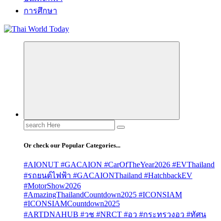
การศึกษา
Search
for:
Or check our Popular Categories...
#AIONUT #GACAION #CarOfTheYear2026 #EVThailand
#รถยนต์ไฟฟ้า #GACAIONThailand #HatchbackEV
#MotorShow2026
#AmazingThailandCountdown2025 #ICONSIAM
#ICONSIAMCountdown2025
#ARTDNAHUB #วช #NRCT #อว #กระทรวงอว #ทัศน