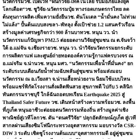
นวัตกรรม
วช. เปิดเวที “ผนึกวิจัย-เทคโนโลยี รับมือภัยแล้งยุค
โลกเดือด“
วช. ชูวิจัย-นวัตกรรมปุ๋ย ทางรอดเกษตรกรไทย ลด
ต้นทุนการผลิต-เพิ่มความยั่งยืน
วช. ดันโมเดล “น้ำมั่นคง ไม่ท่วม
ไม่แล้ง” ปั้นต้นแบบสงขลา–พัทลุง ตั้งเป้าช่วย 1.2 แสนครัวเรือน
สร้างมูลค่าเศรษฐกิจกว่า 900 ล้านบาท
วช. หนุน วว. นำ
นวัตกรรมแก้ปัญหา PM2.5 ต่อยอดงานวิจัยสู่ชุมชน ณ ต.จันจว้า
ใต้ อ.แม่จัน จ.เชียงราย
วช. หนุน วว. นำวิจัยนวัตกรรมยกระดับ
การผลิตกาแฟ และศูนย์ถ่ายทอดองค์ความรู้กาแฟครบวงจร ณ
อ.แม่จริม จ.น่าน
วช. หนุน มศว. “นวัตกรรมเพื่อน้ำที่มั่นคง” ยก
ระดับระบบเตือนภัยน้ำท่วมฉับพลันสู่ชุมชน พร้อมส่งมอบ
นวัตกรรม ณ อ.เวียงสา จ.น่าน
เสื้อหน่วยงาน นิยมใช้แบบไหน
พร้อมแชร์พิกัดโรงงานสั่งผลิต
ฟันสวย สุขภาพดี ไปกับ 5 คลินิก
ทันตกรรมราชบุรี ใกล้ฉัน
ถอดบทเรียน Earthquake 2025 สู่
Thailand Safer Future วช. เดินหน้าสร้างความพร้อม
วช. ลงพื้น
ที่ภูเก็ต หนุนอาชีวะต่อยอดนวัตกรรมท้องถิ่น สร้างมูลค่าเชิง
พาณิชย์สู่เวทีโลก
วช. ดัน “ดนตรีวิจัย” ปลุกอัตลักษณ์ภูเก็ต สู่เวที
สากลผ่านเสียงซิมโฟนี
กระทรวงอุตสาหกรรม มอบรางวัล CSR-
DIW 3 ระดับ เชิดชูโรงงานต้นแบบ“อุตสาหกรรมดี อยู่คู่ชุมชน