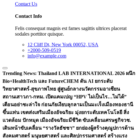
Contact Us
Contact Info
Felis consequat magnis est fames sagittis ultrices placerat
sodales porttitor quisque.
12 Cliff Dt, New York 00052, USA
+2000-509-0519
info@example.com
Trending News:
Thailand LAB INTERNATIONAL 2026 ผนึก
Bio+HealthTech และ FutureCHEM ดัน AI ยกระดับ
วิทยาศาสตร์-สุขภาพไทย สู่ศูนย์กลางนวัตกรรมอาเซียน
สถานเสาวภา-กทม. เปิดแคมเปญ “HPV ไม่เป็นไร…ไม่ได้”
เตือนอย่าชะล่าใจ ก่อนภัยเงียบลุกลามเป็นมะเร็ง
เมืองทองธานี
ขึ้นแท่น เขตส่งเสริมเมืองอัจฉริยะ มุ่งยกระดับเทคโนโลยี สิ่ง
แวดล้อม ปักหมุด เมืองอัจฉริยะมีชีวิต ขับเคลื่อนเศรษฐกิจ
วช.
เดินหน้าขับเคลื่อน “รางวัลธัชชา” ยกย่องผู้สร้างคุณูปการด้าน
สังคมศาสตร์ มนุษยศาสตร์ และศิลปกรรมศาสตร์ สร้างแรง