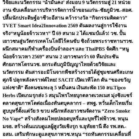
วิจัยและนวัตกรรม ‘น้ำมั่นคง’ ส่งมอบ 9 นวัตกรรมสู่ 21 หน่วย
งาน ขับเคลื่อนการบริหารจัดการน้ำขอนแก่น–ชัยภูมิ
วช.-สอศ.
ปลื้มนักประดิษฐ์อาชีวะอีสาน คว้ารางวัล “กิจกรรมติดดาว”
TVET Smart Idea2Innovation 2569 ดันผลงานสู่การใช้งาน
จริง
“หนูน้อยจ้าวเวหา” ปี 69 สนาม 2 ได้แชมป์แล้ว! วช. ปั้น
เยาวชนสู่นวัตกรเทคโนโลยีไร้คนขับ ชิงถ้วยพระราชทานฯ
วช.
ผนึกสมาคมกีฬาเครื่องบินจำลองฯ และ ThaiPBS จัดศึก “หนู
น้อยจ้าวเวหา 2569” สนาม 2 เยาวชนกว่า 60 ทีมประชัน
ศักยภาพโดรน
วช. ยกระดับภูมิปัญญาไทยด้วยวิจัยและ
นวัตกรรม ดันสารอะมิโนจากพืชสร้างรายได้สู่ชุมชนศรีสะเกษ
ศุภจี ปลุกพลังคราฟต์ไทย! SACIT เปิดเวทีโลก ดัน “ของขวัญ
แห่งชาติ” ดึงคนชมทะลุ 5 หมื่นคน เงินสะพัด 150 ลบ.
Tipco
Herbs เปิดเกมรุกส่ง 5 สมุนไพรไทยบุกตลาดเวลเนส มุ่งชิงแชร์
ตลาดสุขภาพโตต่อเนื่อง
ทันตบุคลากร – สพฐ. หวั่นเด็กไทยเริ่ม
สูบบุหรี่ตั้งแต่วัย 9 ขวบ ผนึกพลังเยาวชนจัดงาน “Zero Smoke
No Vape” สร้างสังคมไทยปลอดบุหรี่และบุหรี่ไฟฟ้า
วช. หนุน
มจธ. สร้างต้นแบบดูแลผู้สูงวัยเชิงรุก จ.อุทัยธานี ดึง รพ.สต.-
อสม. เสริมทักษะดูแลสุขภาพ
วช.หนุน “รถทันตกรรมเคลื่อนที่