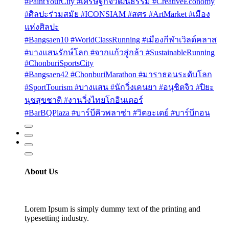
#PaintYourCity #เศรษฐกิจวัฒนธรรม #CreativeEconomy
#ศิลปะร่วมสมัย #ICONSIAM #สศร #ArtMarket #เมือง
แห่งศิลปะ
#Bangsaen10 #WorldClassRunning #เมืองกีฬาเวิลด์คลาส
#บางแสนรักษ์โลก #จากแก้วสู่กล้า #SustainableRunning
#ChonburiSportsCity
#Bangsaen42 #ChonburiMarathon #มาราธอนระดับโลก
#SportTourism #บางแสน #นักวิ่งเคนยา #อนุชิตจิว #ปิยะ
นุชสุขชาติ #งานวิ่งไทยโกอินเตอร์
#BarBQPlaza #บาร์บีคิวพลาซ่า #วิตอะเดย์ #บาร์บีกอน
About Us
Lorem Ipsum is simply dummy text of the printing and
typesetting industry.