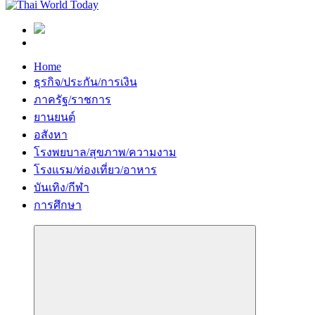
Home
ธุรกิจ/ประกัน/การเงิน
ภาครัฐ/ราชการ
ยานยนต์
อสังหา
โรงพยบาล/สุขภาพ/ความงาม
โรงแรม/ท่องเที่ยว/อาหาร
บันเทิง/กีฬา
การศึกษา