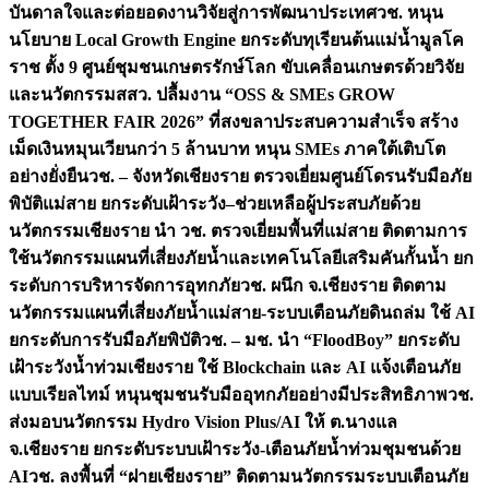
บันดาลใจและต่อยอดงานวิจัยสู่การพัฒนาประเทศ
วช. หนุน
นโยบาย Local Growth Engine ยกระดับทุเรียนต้นแม่น้ำมูลโค
ราช ตั้ง 9 ศูนย์ชุมชนเกษตรรักษ์โลก ขับเคลื่อนเกษตรด้วยวิจัย
และนวัตกรรม
สสว. ปลื้มงาน “OSS & SMEs GROW
TOGETHER FAIR 2026” ที่สงขลาประสบความสำเร็จ สร้าง
เม็ดเงินหมุนเวียนกว่า 5 ล้านบาท หนุน SMEs ภาคใต้เติบโต
อย่างยั่งยืน
วช. – จังหวัดเชียงราย ตรวจเยี่ยมศูนย์โดรนรับมือภัย
พิบัติแม่สาย ยกระดับเฝ้าระวัง–ช่วยเหลือผู้ประสบภัยด้วย
นวัตกรรม
เชียงราย นำ วช. ตรวจเยี่ยมพื้นที่แม่สาย ติดตามการ
ใช้นวัตกรรมแผนที่เสี่ยงภัยน้ำและเทคโนโลยีเสริมคันกั้นน้ำ ยก
ระดับการบริหารจัดการอุทกภัย
วช. ผนึก จ.เชียงราย ติดตาม
นวัตกรรมแผนที่เสี่ยงภัยน้ำแม่สาย-ระบบเตือนภัยดินถล่ม ใช้ AI
ยกระดับการรับมือภัยพิบัติ
วช. – มช. นำ “FloodBoy” ยกระดับ
เฝ้าระวังน้ำท่วมเชียงราย ใช้ Blockchain และ AI แจ้งเตือนภัย
แบบเรียลไทม์ หนุนชุมชนรับมืออุทกภัยอย่างมีประสิทธิภาพ
วช.
ส่งมอบนวัตกรรม Hydro Vision Plus/AI ให้ ต.นางแล
จ.เชียงราย ยกระดับระบบเฝ้าระวัง-เตือนภัยน้ำท่วมชุมชนด้วย
AI
วช. ลงพื้นที่ “ฝายเชียงราย” ติดตามนวัตกรรมระบบเตือนภัย