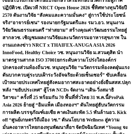
เขียนโปรแกรมโดรนแปรอักษร เสริมทักษะนวัตกรรมสู่ภาค
ปฏิบัติ
วช. เปิดเวที NRCT Open House 2026 ชี้ทิศทางทุนวิจัยปี
2570 ดันงานวิจัย “สังคมและความมั่นคง” สู่การใช้ประโยชน์
จริง
“อาจารย์เชน” รองนายกรัฐมนตรีและ รมว.อว. หนุนงาน
วิจัยวัฒนธรรมดนตรี “ท่าสยาม” สร้างคุณค่าวัฒนธรรมไทยสู่
สากล
วช. เชิญชมผลงานวิจัยและนวัตกรรมอาหารสุขภาพ ใน
งานแถลงข่าว NRCT x THAIFEX-ANUGA ASIA 2026
InnoFood, Healthy Choice
วช. หนุนงานวิจัย ม.สวนดุสิต นำ
มาตรฐานสากล ISO 37001ยกระดับความโปร่งใสองค์กร
ปกครองส่วนท้องถิ่น
วช. หนุนทุนวิจัย “นวัตกรรมห้องลดฝุ่นแรง
ดันบวกควบคู่ระบบเฝ้าระวังอัจฉริยะด้วยเซ็นเซอร์” ขับเคลื่อน
เป้าหมายประเทศไทยสู่สังคมอากาศสะอาดอย่างยั่งยืน
สสส.ปลุก
พลัง “ขยับประเทศ” สู้โรค NCDs จัดงาน “เดิน-วิ่งสมาธิ
วิสาขะ” ครั้งที่ 25 พร้อมกัน 70 พื้นที่ทั่วไทย 31 พ.ค.นี้
ProPak
Asia 2026 ย้ายสู่ “อิมแพ็ค เมืองทองฯ” ดันไทยสู่ฮับนวัตกรรม
การผลิต-บรรจุภัณฑ์เอเชีย คาดเงินสะพัด 5.5 พันล้าน
อว. Kick
off “ศูนย์เกษตรวิถีเมือง วช.” ดันนโยบาย Wellness สู่ความ
มั่นคงอาหารไทย
กองทุนพัฒนาสื่อฯ จัดปัจฉิมนิเทศ “Young จะ