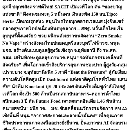
ศุภจี ปลุกพลังคราฟต์ไทย! SACIT เปิดเวทีโลก ดัน “ของขวัญ
แห่งชาติ” ดึงคนชมทะลุ 5 หมื่นคน เงินสะพัด 150 ลบ.
Tipco
Herbs เปิดเกมรุกส่ง 5 สมุนไพรไทยบุกตลาดเวลเนส มุ่งชิงแชร์
ตลาดสุขภาพโตต่อเนื่อง
ทันตบุคลากร – สพฐ. หวั่นเด็กไทยเริ่ม
สูบบุหรี่ตั้งแต่วัย 9 ขวบ ผนึกพลังเยาวชนจัดงาน “Zero Smoke
No Vape” สร้างสังคมไทยปลอดบุหรี่และบุหรี่ไฟฟ้า
วช. หนุน
มจธ. สร้างต้นแบบดูแลผู้สูงวัยเชิงรุก จ.อุทัยธานี ดึง รพ.สต.-
อสม. เสริมทักษะดูแลสุขภาพ
วช.หนุน “รถทันตกรรมเคลื่อนที่
อัจฉริยะ” เพิ่มโอกาสเข้าถึงบริการสุขภาพช่องปาก ผู้สูงวัย-กลุ่ม
เปราะบาง จ.อุทัยธานี
ผนึก 5 ภาคี “Beat the Pressure” สู้ภัยเงียบ
ความดันโลหิตสูง เปิด Dashboard แห่งชาติคุมโรคทั่วไทย
“แสน
ชัย” นำทีม Knockout บุก 20 ประเทศ ดันเครื่องดื่มชูกำลังไทยสู่
เวทีโลก ตั้งเป้า 500 ล้านปีแรก
สถาบันอาหาร–หอการค้าไทย
ผนึกแผน 3 ปี ดัน Future Food เจาะตลาดอินเดีย 1.46 พันล้าน
คน
“ยศชนัน” ผนึก วช. – มช. ขับเคลื่อนนวัตกรรมจัดการ PM2.5
เชิงพื้นที่ หนุน “อากาศสะอาดและสายน้ำมั่นคง” เพื่อคุณภาพ
ชีวิตประชาชนภาคเหนืออย่างยั่งยืน
วช. ปั้นเยาวชน AI จัดอบรม