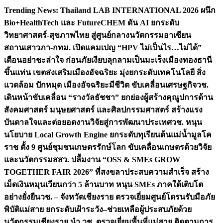
Skip
Trending News:
Thailand LAB INTERNATIONAL 2026 ผนึก
to
Bio+HealthTech และ FutureCHEM ดัน AI ยกระดับ
content
วิทยาศาสตร์-สุขภาพไทย สู่ศูนย์กลางนวัตกรรมอาเซียน
สถานเสาวภา-กทม. เปิดแคมเปญ “HPV ไม่เป็นไร…ไม่ได้”
เตือนอย่าชะล่าใจ ก่อนภัยเงียบลุกลามเป็นมะเร็ง
เมืองทองธานี
ขึ้นแท่น เขตส่งเสริมเมืองอัจฉริยะ มุ่งยกระดับเทคโนโลยี สิ่ง
แวดล้อม ปักหมุด เมืองอัจฉริยะมีชีวิต ขับเคลื่อนเศรษฐกิจ
วช.
เดินหน้าขับเคลื่อน “รางวัลธัชชา” ยกย่องผู้สร้างคุณูปการด้าน
สังคมศาสตร์ มนุษยศาสตร์ และศิลปกรรมศาสตร์ สร้างแรง
บันดาลใจและต่อยอดงานวิจัยสู่การพัฒนาประเทศ
วช. หนุน
นโยบาย Local Growth Engine ยกระดับทุเรียนต้นแม่น้ำมูลโค
ราช ตั้ง 9 ศูนย์ชุมชนเกษตรรักษ์โลก ขับเคลื่อนเกษตรด้วยวิจัย
และนวัตกรรม
สสว. ปลื้มงาน “OSS & SMEs GROW
TOGETHER FAIR 2026” ที่สงขลาประสบความสำเร็จ สร้าง
เม็ดเงินหมุนเวียนกว่า 5 ล้านบาท หนุน SMEs ภาคใต้เติบโต
อย่างยั่งยืน
วช. – จังหวัดเชียงราย ตรวจเยี่ยมศูนย์โดรนรับมือภัย
พิบัติแม่สาย ยกระดับเฝ้าระวัง–ช่วยเหลือผู้ประสบภัยด้วย
นวัตกรรม
เชียงราย นำ วช. ตรวจเยี่ยมพื้นที่แม่สาย ติดตามการ