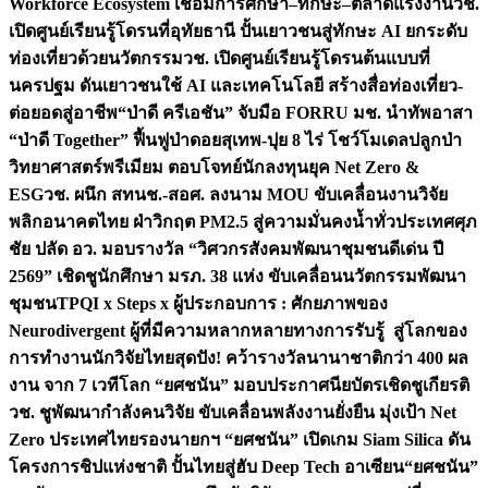
Workforce Ecosystem เชื่อมการศึกษา–ทักษะ–ตลาดแรงงาน
วช.
เปิดศูนย์เรียนรู้โดรนที่อุทัยธานี ปั้นเยาวชนสู่ทักษะ AI ยกระดับ
ท่องเที่ยวด้วยนวัตกรรม
วช. เปิดศูนย์เรียนรู้โดรนต้นแบบที่
นครปฐม ดันเยาวชนใช้ AI และเทคโนโลยี สร้างสื่อท่องเที่ยว-
ต่อยอดสู่อาชีพ
“ป่าดี ครีเอชัน” จับมือ FORRU มช. นำทัพอาสา
“ป่าดี Together” ฟื้นฟูป่าดอยสุเทพ-ปุย 8 ไร่ โชว์โมเดลปลูกป่า
วิทยาศาสตร์พรีเมียม ตอบโจทย์นักลงทุนยุค Net Zero &
ESG
วช. ผนึก สทนช.-สอศ. ลงนาม MOU ขับเคลื่อนงานวิจัย
พลิกอนาคตไทย ฝ่าวิกฤต PM2.5 สู่ความมั่นคงน้ำทั่วประเทศ
ศุภ
ชัย ปลัด อว. มอบรางวัล “วิศวกรสังคมพัฒนาชุมชนดีเด่น ปี
2569” เชิดชูนักศึกษา มรภ. 38 แห่ง ขับเคลื่อนนวัตกรรมพัฒนา
ชุมชน
TPQI x Steps x ผู้ประกอบการ : ศักยภาพของ
Neurodivergent ผู้ที่มีความหลากหลายทางการรับรู้ สู่โลกของ
การทำงาน
นักวิจัยไทยสุดปัง! คว้ารางวัลนานาชาติกว่า 400 ผล
งาน จาก 7 เวทีโลก “ยศชนัน” มอบประกาศนียบัตรเชิดชูเกียรติ
วช. ชูพัฒนากำลังคนวิจัย ขับเคลื่อนพลังงานยั่งยืน มุ่งเป้า Net
Zero ประเทศไทย
รองนายกฯ “ยศชนัน” เปิดเกม Siam Silica ดัน
โครงการชิปแห่งชาติ ปั้นไทยสู่ฮับ Deep Tech อาเซียน
“ยศชนัน”