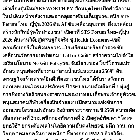
เล่า” มอบประกาศนียบัตร 60 มัคคุเทศก์น้อยแห่งสยาม ปั้นนัก
เล่าเรื่องรุ่นใหม่
SKYWORTH PV ปักหมุดไทย เปิดสำนักงาน
ใหม่ เดินหน้าพลังงานสะอาดลุยอาเซียนเต็มสูบ
วช. ผนึก STS
Forum ไทย–ญี่ปุ่น 2026 ดัน AI ขับเคลื่อนสุขภาพ–สิ่งแวดล้อม
สร้างนักวิทย์รุ่นใหม่
“อ.เชน” เปิดเวที STS Forum ไทย–ญี่ปุ่น
2026 ดันงานวิจัยสู่เศรษฐกิจจริง ชู Health Economy–เซมิ
คอนดักเตอร์เป็นหัวหอก
วช. –โรงเรียนนายร้อยตำรวจ ขับ
เคลื่อนนวัตกรรมบอร์ดเกม “Gift or Guilt” สร้างความโปร่งใส
เสริมนโยบาย No Gift Policy
วช. จับมือระนอง โชว์โดรนแปร
อักษร หนุนท่องเที่ยวงาน “อาบน้ำแร่แลระนอง 2569” ดัน
เศรษฐกิจสร้างสรรค์
ยินดี!ทีมเยาวชนไทย ได้รับรางวัลการ
ออกแบบแผนโดรนแปรอักษร ปี 2569 สนามคัดเลือกที่ 2 มุ่งสู่
การชิงรางวัลถ้วยพระราชทานพระบาทสมเด็จพระเจ้าอยู่หัว
วช.
หนุนสมาคมกีฬาเครื่องบินจำลองฯ เปิดสนามแข่งขันการ
ออกแบบโดรนแปรอักษร ชิงถ้วยพระราชทาน ปี 2569 สนามคัด
เลือกสนามที่ 2
วช. ผนึกกองทัพภาคที่ 2 เปิดศูนย์พัฒนา “โดรน
ยุทธวิธี” ยกระดับเทคโนโลยีความมั่นคงไทย
วช. ผนึก ววน. ถก
วิกฤต “หมอกควันภาคเหนือ” ชี้ทางออก PM2.5 ด้วยวิจัย–