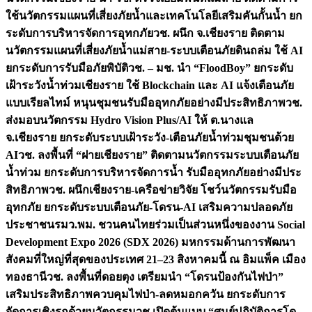
ใช้นวัตกรรมแผนที่เสี่ยงภัยน้ำและเทคโนโลยีเสริมคันกั้นน้ำ ยก
ระดับการบริหารจัดการอุทกภัย
วช. ผนึก จ.เชียงราย ติดตาม
นวัตกรรมแผนที่เสี่ยงภัยน้ำแม่สาย-ระบบเตือนภัยดินถล่ม ใช้ AI
ยกระดับการรับมือภัยพิบัติ
วช. – มช. นำ “FloodBoy” ยกระดับ
เฝ้าระวังน้ำท่วมเชียงราย ใช้ Blockchain และ AI แจ้งเตือนภัย
แบบเรียลไทม์ หนุนชุมชนรับมืออุทกภัยอย่างมีประสิทธิภาพ
วช.
ส่งมอบนวัตกรรม Hydro Vision Plus/AI ให้ ต.นางแล
จ.เชียงราย ยกระดับระบบเฝ้าระวัง-เตือนภัยน้ำท่วมชุมชนด้วย
AI
วช. ลงพื้นที่ “ฝายเชียงราย” ติดตามนวัตกรรมระบบเตือนภัย
น้ำท่วม ยกระดับการบริหารจัดการน้ำ รับมืออุทกภัยอย่างมีประ
สิทธิภาพ
วช. ผนึกเชียงราย-เครือข่ายวิจัย โชว์นวัตกรรมรับมือ
อุทกภัย ยกระดับระบบเตือนภัย-โดรน-AI เสริมความปลอดภัย
ประชาชน
รมว.พม. ชวนคนไทยร่วมเป็นส่วนหนึ่งของงาน Social
Development Expo 2026 (SDX 2026) มหกรรมด้านการพัฒนา
สังคมที่ใหญ่ที่สุดของประเทศ 21–23 สิงหาคมนี้ ณ อิมแพ็ค เมือง
ทองธานี
วช. ลงพื้นที่ดอยตุง เตรียมนำ “โดรนป้องกันไฟป่า”
เสริมประสิทธิภาพควบคุมไฟป่า-ลดหมอกควัน ยกระดับการ
จัดการเชิงรุกด้วยนวัตกรรม
วช.เปิดต้นแบบ “ศูนย์ปฏิบัติการโด