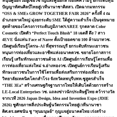
หนุนศูนย์รวมผู้เชี่ยวชาญและศูนย์กลางองค์ความรู้ ยกระดับทุน
ปัญญาทัศนศิลป์ไทยสู่เวทีนานาชาติ
สสว. เปิดฉากมหกรรม
“OSS & SMEs GROW TOGETHER FAIR 2026” ครั้งที่ 4 ณ
อำเภอหาดใหญ่ มุ่งยกระดับ SME ใต้สู่ความสำเร็จ เป็นจุดหมาย
สุดท้ายของโครงการระดับภูมิภาค
NAREE รุกตลาด Color
Cosmetic เปิดตัว “Perfect Touch Blush” 18 เฉดสี ดึง 7 สาว
4EVE นั่งแท่น Face of Naree ตั้งเป้ายอดขาย 100 ล้านบาท
วช.
เปิดศูนย์เรียนรู้โดรน–AI ที่สุพรรณบุรี ยกระดับทักษะเยาวชน
หนุนการท่องเที่ยวและอาชีพแห่งอนาคต
วช. ขยายโอกาสการ
เรียนรู้ เสริมทักษะเยาวชนด้วย AI เปิดศูนย์การเรียนรู้โดรนเพื่อ
การท่องเที่ยวแห่งใหม่ จ.อ่างทอง
วช. เปิดศูนย์การเรียนรู้เสริม
ทักษะเยาวชนในการใช้โดรนเพื่อส่งเสริมการท่องเที่ยว ณ
วิทยาลัยเทคนิคโคกสำโรง จังหวัดลพบุรี
บพท.ชูสูตรสำเร็จ
“THE 3Ea” สร้างเศรษฐกิจฐานรากไทยให้เติบโตด้วยการสร้าง
LE-Local Enterprises
วช. แถลงข่าวนักประดิษฐ์ไทย คว้ารางวัล
จากเวที 2026 Japan Design, Idea and Invention Expo (JDIE
2026) ชูศักยภาพสิ่งประดิษฐ์นวัตกรรมไทยสู่เวทีนานาชา
ติ
ศ.ดร.ยศชนัน ชู “ทุนมนุษย์” กุญแจสู่อนาคตไทย เร่งสร้าง