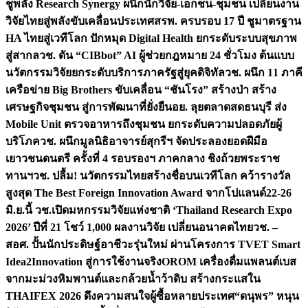
ชูพลัง Research Synergy ผนึกนักวิจัย-เอกชน-ชุมชน เปลี่ยนงาน
วิจัยไทยสู่พลังขับเคลื่อนประเทศ
สรพ. ครบรอบ 17 ปี ชูมาตรฐาน
HA ไทยสู่เวทีโลก ปักหมุด Digital Health ยกระดับระบบสุขภาพ
สู่สากล
วช. ดัน “CIBbot” AI ผู้ช่วยกฎหมาย 24 ชั่วโมง ต้นแบบ
นวัตกรรมวิจัยยกระดับบริการภาครัฐสู่ยุคดิจิทัล
วช. ผนึก 11 ภาคี
เครือข่าย Big Brothers ขับเคลื่อน “ชันโรง” สร้างป่า สร้าง
เศรษฐกิจชุมชน สู่การพัฒนาที่ยั่งยืน
อย. ลุยตลาดสดธนบุรี ส่ง
Mobile Unit ตรวจอาหารถึงชุมชน ยกระดับความปลอดภัยผู้
บริโภค
วช. ผนึกมูลนิธิอาจารย์สุกรีฯ จัดประลองยอดฝีมือ
เยาวชนดนตรี ครั้งที่ 4 รอบรองฯ ภาคกลาง ชิงถ้วยพระราช
ทานฯ
วช. ปลื้ม! นวัตกรรมไทยสร้างชื่อบนเวทีโลก คว้ารางวัล
สูงสุด The Best Foreign Innovation Award จากโปแลนด์
22-26
มิ.ย.นี้ วช.เปิดมหกรรมวิจัยแห่งชาติ ‘Thailand Research Expo
2026’ ปีที่ 21 โชว์ 1,000 ผลงานวิจัย เปลี่ยนอนาคตไทย
วช. –
สอศ. ปั้นนักประดิษฐ์อาชีวะรุ่นใหม่ ผ่านโครงการ TVET Smart
Idea2Innovation สู่การใช้งานจริง
OROM เครื่องดื่มแพลนต์เบส
จากมะม่วงหิมพานต์และกล้วยน้ำว้าดิบ สร้างกระแสใน
THAIFEX 2026 ดึงความสนใจผู้ซื้อหลายประเทศ
“ดนุพร” หนุน