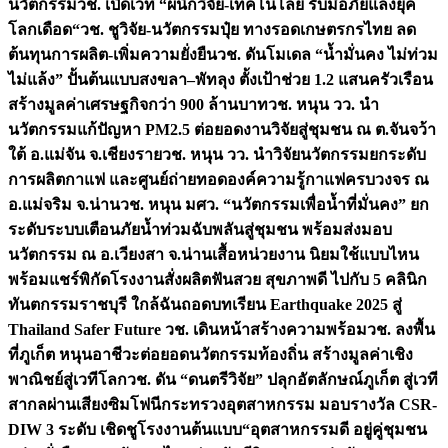
นวัตกรรม
วช. เปิดเวที “ผนึกวิจัย-เทคโนโลยี รับมือภัยแล้งยุค
โลกเดือด“
วช. ชูวิจัย-นวัตกรรมปุ๋ย ทางรอดเกษตรกรไทย ลด
ต้นทุนการผลิต-เพิ่มความยั่งยืน
วช. ดันโมเดล “น้ำมั่นคง ไม่ท่วม
ไม่แล้ง” ปั้นต้นแบบสงขลา–พัทลุง ตั้งเป้าช่วย 1.2 แสนครัวเรือน
สร้างมูลค่าเศรษฐกิจกว่า 900 ล้านบาท
วช. หนุน วว. นำ
นวัตกรรมแก้ปัญหา PM2.5 ต่อยอดงานวิจัยสู่ชุมชน ณ ต.จันจว้า
ใต้ อ.แม่จัน จ.เชียงราย
วช. หนุน วว. นำวิจัยนวัตกรรมยกระดับ
การผลิตกาแฟ และศูนย์ถ่ายทอดองค์ความรู้กาแฟครบวงจร ณ
อ.แม่จริม จ.น่าน
วช. หนุน มศว. “นวัตกรรมเพื่อน้ำที่มั่นคง” ยก
ระดับระบบเตือนภัยน้ำท่วมฉับพลันสู่ชุมชน พร้อมส่งมอบ
นวัตกรรม ณ อ.เวียงสา จ.น่าน
เสื้อหน่วยงาน นิยมใช้แบบไหน
พร้อมแชร์พิกัดโรงงานสั่งผลิต
ฟันสวย สุขภาพดี ไปกับ 5 คลินิก
ทันตกรรมราชบุรี ใกล้ฉัน
ถอดบทเรียน Earthquake 2025 สู่
Thailand Safer Future วช. เดินหน้าสร้างความพร้อม
วช. ลงพื้น
ที่ภูเก็ต หนุนอาชีวะต่อยอดนวัตกรรมท้องถิ่น สร้างมูลค่าเชิง
พาณิชย์สู่เวทีโลก
วช. ดัน “ดนตรีวิจัย” ปลุกอัตลักษณ์ภูเก็ต สู่เวที
สากลผ่านเสียงซิมโฟนี
กระทรวงอุตสาหกรรม มอบรางวัล CSR-
DIW 3 ระดับ เชิดชูโรงงานต้นแบบ“อุตสาหกรรมดี อยู่คู่ชุมชน