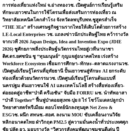
การท่องเที่ยวแห่งใหม่ จ.อ่างทอง
วช. เปิดศูนย์การเรียนรู้เสริม
ทักษะเยาวชนในการใช้โดรนเพื่อส่งเสริมการท่องเที่ยว ณ
วิทยาลัยเทคนิคโคกสำโรง จังหวัดลพบุรี
บพท.ชูสูตรสำเร็จ
“THE 3Ea” สร้างเศรษฐกิจฐานรากไทยให้เติบโตด้วยการสร้าง
LE-Local Enterprises
วช. แถลงข่าวนักประดิษฐ์ไทย คว้ารางวัล
จากเวที 2026 Japan Design, Idea and Invention Expo (JDIE
2026) ชูศักยภาพสิ่งประดิษฐ์นวัตกรรมไทยสู่เวทีนานาชา
ติ
ศ.ดร.ยศชนัน ชู “ทุนมนุษย์” กุญแจสู่อนาคตไทย เร่งสร้าง
Workforce Ecosystem เชื่อมการศึกษา–ทักษะ–ตลาดแรงงาน
วช.
เปิดศูนย์เรียนรู้โดรนที่อุทัยธานี ปั้นเยาวชนสู่ทักษะ AI ยกระดับ
ท่องเที่ยวด้วยนวัตกรรม
วช. เปิดศูนย์เรียนรู้โดรนต้นแบบที่
นครปฐม ดันเยาวชนใช้ AI และเทคโนโลยี สร้างสื่อท่องเที่ยว-
ต่อยอดสู่อาชีพ
“ป่าดี ครีเอชัน” จับมือ FORRU มช. นำทัพอาสา
“ป่าดี Together” ฟื้นฟูป่าดอยสุเทพ-ปุย 8 ไร่ โชว์โมเดลปลูกป่า
วิทยาศาสตร์พรีเมียม ตอบโจทย์นักลงทุนยุค Net Zero &
ESG
วช. ผนึก สทนช.-สอศ. ลงนาม MOU ขับเคลื่อนงานวิจัย
พลิกอนาคตไทย ฝ่าวิกฤต PM2.5 สู่ความมั่นคงน้ำทั่วประเทศ
ศุภ
ชัย ปลัด อว. มอบรางวัล “วิศวกรสังคมพัฒนาชุมชนดีเด่น ปี