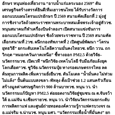
อักษร หนุนท่องเที่ยวงาน “อาบน้ำแร่แลระนอง 2569” ดัน
เศรษฐกิจสร้างสรรค์
ยินดี!ทีมเยาวชนไทย ได้รับรางวัลการ
ออกแบบแผนโดรนแปรอักษร ปี 2569 สนามคัดเลือกที่ 2 มุ่งสู่
การชิงรางวัลถ้วยพระราชทานพระบาทสมเด็จพระเจ้าอยู่หัว
วช.
หนุนสมาคมกีฬาเครื่องบินจำลองฯ เปิดสนามแข่งขันการ
ออกแบบโดรนแปรอักษร ชิงถ้วยพระราชทาน ปี 2569 สนามคัด
เลือกสนามที่ 2
วช. ผนึกกองทัพภาคที่ 2 เปิดศูนย์พัฒนา “โดรน
ยุทธวิธี” ยกระดับเทคโนโลยีความมั่นคงไทย
วช. ผนึก ววน. ถก
วิกฤต “หมอกควันภาคเหนือ” ชี้ทางออก PM2.5 ด้วยวิจัย–
นวัตกรรม
วช. เปิดเวที “ผนึกวิจัย-เทคโนโลยี รับมือภัยแล้งยุค
โลกเดือด“
วช. ชูวิจัย-นวัตกรรมปุ๋ย ทางรอดเกษตรกรไทย ลด
ต้นทุนการผลิต-เพิ่มความยั่งยืน
วช. ดันโมเดล “น้ำมั่นคง ไม่ท่วม
ไม่แล้ง” ปั้นต้นแบบสงขลา–พัทลุง ตั้งเป้าช่วย 1.2 แสนครัวเรือน
สร้างมูลค่าเศรษฐกิจกว่า 900 ล้านบาท
วช. หนุน วว. นำ
นวัตกรรมแก้ปัญหา PM2.5 ต่อยอดงานวิจัยสู่ชุมชน ณ ต.จันจว้า
ใต้ อ.แม่จัน จ.เชียงราย
วช. หนุน วว. นำวิจัยนวัตกรรมยกระดับ
การผลิตกาแฟ และศูนย์ถ่ายทอดองค์ความรู้กาแฟครบวงจร ณ
อ.แม่จริม จ.น่าน
วช. หนุน มศว. “นวัตกรรมเพื่อน้ำที่มั่นคง” ยก