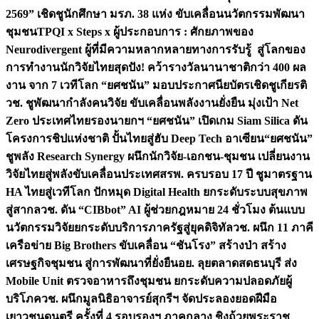
2569” เชิดชูนักศึกษา มรภ. 38 แห่ง ขับเคลื่อนนวัตกรรมพัฒนา
ชุมชน
TPQI x Steps x ผู้ประกอบการ : ศักยภาพของ
Neurodivergent ผู้ที่มีความหลากหลายทางการรับรู้ สู่โลกของ
การทำงาน
นักวิจัยไทยสุดปัง! คว้ารางวัลนานาชาติกว่า 400 ผล
งาน จาก 7 เวทีโลก “ยศชนัน” มอบประกาศนียบัตรเชิดชูเกียรติ
วช. ชูพัฒนากำลังคนวิจัย ขับเคลื่อนพลังงานยั่งยืน มุ่งเป้า Net
Zero ประเทศไทย
รองนายกฯ “ยศชนัน” เปิดเกม Siam Silica ดัน
โครงการชิปแห่งชาติ ปั้นไทยสู่ฮับ Deep Tech อาเซียน
“ยศชนัน”
ชูพลัง Research Synergy ผนึกนักวิจัย-เอกชน-ชุมชน เปลี่ยนงาน
วิจัยไทยสู่พลังขับเคลื่อนประเทศ
สรพ. ครบรอบ 17 ปี ชูมาตรฐาน
HA ไทยสู่เวทีโลก ปักหมุด Digital Health ยกระดับระบบสุขภาพ
สู่สากล
วช. ดัน “CIBbot” AI ผู้ช่วยกฎหมาย 24 ชั่วโมง ต้นแบบ
นวัตกรรมวิจัยยกระดับบริการภาครัฐสู่ยุคดิจิทัล
วช. ผนึก 11 ภาคี
เครือข่าย Big Brothers ขับเคลื่อน “ชันโรง” สร้างป่า สร้าง
เศรษฐกิจชุมชน สู่การพัฒนาที่ยั่งยืน
อย. ลุยตลาดสดธนบุรี ส่ง
Mobile Unit ตรวจอาหารถึงชุมชน ยกระดับความปลอดภัยผู้
บริโภค
วช. ผนึกมูลนิธิอาจารย์สุกรีฯ จัดประลองยอดฝีมือ
เยาวชนดนตรี ครั้งที่ 4 รอบรองฯ ภาคกลาง ชิงถ้วยพระราช