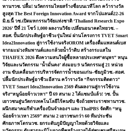
ทานฯ
วช. ปลื้ม! นวัตกรรมไทยสร้างชื่อบนเวทีโลก คว้ารางวัล
สูงสุด The Best Foreign Innovation Award จากโปแลนด์
22-26
มิ.ย.นี้ วช.เปิดมหกรรมวิจัยแห่งชาติ ‘Thailand Research Expo
2026’ ปีที่ 21 โชว์ 1,000 ผลงานวิจัย เปลี่ยนอนาคตไทย
วช. –
สอศ. ปั้นนักประดิษฐ์อาชีวะรุ่นใหม่ ผ่านโครงการ TVET Smart
Idea2Innovation สู่การใช้งานจริง
OROM เครื่องดื่มแพลนต์เบส
จากมะม่วงหิมพานต์และกล้วยน้ำว้าดิบ สร้างกระแสใน
THAIFEX 2026 ดึงความสนใจผู้ซื้อหลายประเทศ
“ดนุพร” หนุน
วิจัยและนวัตกรรม ‘น้ำมั่นคง’ ส่งมอบ 9 นวัตกรรมสู่ 21 หน่วย
งาน ขับเคลื่อนการบริหารจัดการน้ำขอนแก่น–ชัยภูมิ
วช.-สอศ.
ปลื้มนักประดิษฐ์อาชีวะอีสาน คว้ารางวัล “กิจกรรมติดดาว”
TVET Smart Idea2Innovation 2569 ดันผลงานสู่การใช้งาน
จริง
“หนูน้อยจ้าวเวหา” ปี 69 สนาม 2 ได้แชมป์แล้ว! วช. ปั้น
เยาวชนสู่นวัตกรเทคโนโลยีไร้คนขับ ชิงถ้วยพระราชทานฯ
วช.
ผนึกสมาคมกีฬาเครื่องบินจำลองฯ และ ThaiPBS จัดศึก “หนู
น้อยจ้าวเวหา 2569” สนาม 2 เยาวชนกว่า 60 ทีมประชัน
ศักยภาพโดรน
วช. ยกระดับภูมิปัญญาไทยด้วยวิจัยและ
นวัตกรรม ดันสารอะมิโนจากพืชสร้างรายได้สู่ชุมชนศรีสะเกษ