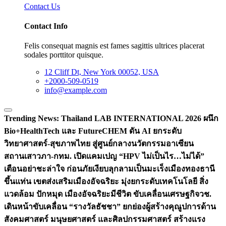
Contact Us
Contact Info
Felis consequat magnis est fames sagittis ultrices placerat
sodales porttitor quisque.
12 Cliff Dt, New York 00052, USA
+2000-509-0519
info@example.com
Trending News:
Thailand LAB INTERNATIONAL 2026 ผนึก
Bio+HealthTech และ FutureCHEM ดัน AI ยกระดับ
วิทยาศาสตร์-สุขภาพไทย สู่ศูนย์กลางนวัตกรรมอาเซียน
สถานเสาวภา-กทม. เปิดแคมเปญ “HPV ไม่เป็นไร…ไม่ได้”
เตือนอย่าชะล่าใจ ก่อนภัยเงียบลุกลามเป็นมะเร็ง
เมืองทองธานี
ขึ้นแท่น เขตส่งเสริมเมืองอัจฉริยะ มุ่งยกระดับเทคโนโลยี สิ่ง
แวดล้อม ปักหมุด เมืองอัจฉริยะมีชีวิต ขับเคลื่อนเศรษฐกิจ
วช.
เดินหน้าขับเคลื่อน “รางวัลธัชชา” ยกย่องผู้สร้างคุณูปการด้าน
สังคมศาสตร์ มนุษยศาสตร์ และศิลปกรรมศาสตร์ สร้างแรง