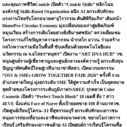
และคุณภาพชีวิต
Conicle เปิดตัว “Conicle Skills” พลิกโฉม
องค์กรสู่ Skills-Based Organization ผนึก AI ยกระดับทักษะ
แรงงานไทยรับโลกอนาคต
“อุไรวรรณ ตันติพิริยะกิจ” เดินหน้า
HomePro Circular Economy มุ่งเปลี่ยนของเก่าสู่ผลิตภัณฑ์
หมุนเวียน สร้างการเติบโตอย่างยั่งยืน
“ยศชนัน” ตรวจเยี่ยมชม
โครงการแก้ไขปัญหาความยากจน นำกลไก อววน. ร่วมสร้าง
กลไกความร่วมมือในพื้นที่ ขับเคลื่อนด้วยเทคโนโลยีและ
นวัตกรรม ณ จ.ยโสธร
“ดนุพร” เปิดงาน “ART DNA HUB” วช.
หนุนศูนย์รวมผู้เชี่ยวชาญและศูนย์กลางองค์ความรู้ ยกระดับทุน
ปัญญาทัศนศิลป์ไทยสู่เวทีนานาชาติ
สสว. เปิดฉากมหกรรม
“OSS & SMEs GROW TOGETHER FAIR 2026” ครั้งที่ 4 ณ
อำเภอหาดใหญ่ มุ่งยกระดับ SME ใต้สู่ความสำเร็จ เป็นจุดหมาย
สุดท้ายของโครงการระดับภูมิภาค
NAREE รุกตลาด Color
Cosmetic เปิดตัว “Perfect Touch Blush” 18 เฉดสี ดึง 7 สาว
4EVE นั่งแท่น Face of Naree ตั้งเป้ายอดขาย 100 ล้านบาท
วช.
เปิดศูนย์เรียนรู้โดรน–AI ที่สุพรรณบุรี ยกระดับทักษะเยาวชน
หนุนการท่องเที่ยวและอาชีพแห่งอนาคต
วช. ขยายโอกาสการ
เรียนรู้ เสริมทักษะเยาวชนด้วย AI เปิดศูนย์การเรียนรู้โดรนเพื่อ