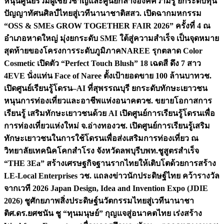
หนุนศูนย์รวมผู้เชี่ยวชาญและศูนย์กลางองค์ความรู้ ยกระดับทุน
ปัญญาทัศนศิลป์ไทยสู่เวทีนานาชาติ
สสว. เปิดฉากมหกรรม
“OSS & SMEs GROW TOGETHER FAIR 2026” ครั้งที่ 4 ณ
อำเภอหาดใหญ่ มุ่งยกระดับ SME ใต้สู่ความสำเร็จ เป็นจุดหมาย
สุดท้ายของโครงการระดับภูมิภาค
NAREE รุกตลาด Color
Cosmetic เปิดตัว “Perfect Touch Blush” 18 เฉดสี ดึง 7 สาว
4EVE นั่งแท่น Face of Naree ตั้งเป้ายอดขาย 100 ล้านบาท
วช.
เปิดศูนย์เรียนรู้โดรน–AI ที่สุพรรณบุรี ยกระดับทักษะเยาวชน
หนุนการท่องเที่ยวและอาชีพแห่งอนาคต
วช. ขยายโอกาสการ
เรียนรู้ เสริมทักษะเยาวชนด้วย AI เปิดศูนย์การเรียนรู้โดรนเพื่อ
การท่องเที่ยวแห่งใหม่ จ.อ่างทอง
วช. เปิดศูนย์การเรียนรู้เสริม
ทักษะเยาวชนในการใช้โดรนเพื่อส่งเสริมการท่องเที่ยว ณ
วิทยาลัยเทคนิคโคกสำโรง จังหวัดลพบุรี
บพท.ชูสูตรสำเร็จ
“THE 3Ea” สร้างเศรษฐกิจฐานรากไทยให้เติบโตด้วยการสร้าง
LE-Local Enterprises
วช. แถลงข่าวนักประดิษฐ์ไทย คว้ารางวัล
จากเวที 2026 Japan Design, Idea and Invention Expo (JDIE
2026) ชูศักยภาพสิ่งประดิษฐ์นวัตกรรมไทยสู่เวทีนานาชา
ติ
ศ.ดร.ยศชนัน ชู “ทุนมนุษย์” กุญแจสู่อนาคตไทย เร่งสร้าง