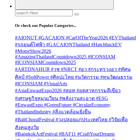
Search
for:
Or check our Popular Categories...
#AIONUT #GACAION #CarOfTheYear2026 #EVThailand
#รถยนต์ไฟฟ้า #GACAIONThailand #HatchbackEV
#MotorShow2026
#AmazingThailandCountdown2025 #ICONSIAM
#ICONSIAMCountdown2025
#ARTDNAHUB #วช #NRCT #อว #กระทรวงอว #ทัศน
ศิลป์ #SoftPower #ศิลปะไทย #นวัตกรรม #ทุนวัฒนธรรม
#ICONSIAM #VisualArts
#AsiaEnwastExpo2026 #สอท #อุตสาหกรรมสีเขียว
#เศรษฐกิจหมุนเวียน #พลังงานสะอาด #ESG
#EnwastExpo #GreenFuture #CircularEconomy
#ThailandIndustry #สิ่งแวดล้อมยั่งยืน
#BaliChoralFestival #วงปล่อยแก่ประเทศไทย #วิจัยเพื่อ
สังคมสูงวัย
#BangkokArtFestival #BAF11 #CraftYourDreams