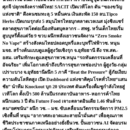
ศุภจี ปลุกพลังคราฟต์ไทย! SACIT เปิดเวทีโลก ดัน “ของขวัญ
แห่งชาติ” ดึงคนชมทะลุ 5 หมื่นคน เงินสะพัด 150 ลบ.
Tipco
Herbs เปิดเกมรุกส่ง 5 สมุนไพรไทยบุกตลาดเวลเนส มุ่งชิงแชร์
ตลาดสุขภาพโตต่อเนื่อง
ทันตบุคลากร – สพฐ. หวั่นเด็กไทยเริ่ม
สูบบุหรี่ตั้งแต่วัย 9 ขวบ ผนึกพลังเยาวชนจัดงาน “Zero Smoke
No Vape” สร้างสังคมไทยปลอดบุหรี่และบุหรี่ไฟฟ้า
วช. หนุน
มจธ. สร้างต้นแบบดูแลผู้สูงวัยเชิงรุก จ.อุทัยธานี ดึง รพ.สต.-
อสม. เสริมทักษะดูแลสุขภาพ
วช.หนุน “รถทันตกรรมเคลื่อนที่
อัจฉริยะ” เพิ่มโอกาสเข้าถึงบริการสุขภาพช่องปาก ผู้สูงวัย-กลุ่ม
เปราะบาง จ.อุทัยธานี
ผนึก 5 ภาคี “Beat the Pressure” สู้ภัยเงียบ
ความดันโลหิตสูง เปิด Dashboard แห่งชาติคุมโรคทั่วไทย
“แสน
ชัย” นำทีม Knockout บุก 20 ประเทศ ดันเครื่องดื่มชูกำลังไทยสู่
เวทีโลก ตั้งเป้า 500 ล้านปีแรก
สถาบันอาหาร–หอการค้าไทย
ผนึกแผน 3 ปี ดัน Future Food เจาะตลาดอินเดีย 1.46 พันล้าน
คน
“ยศชนัน” ผนึก วช. – มช. ขับเคลื่อนนวัตกรรมจัดการ PM2.5
เชิงพื้นที่ หนุน “อากาศสะอาดและสายน้ำมั่นคง” เพื่อคุณภาพ
ชีวิตประชาชนภาคเหนืออย่างยั่งยืน
วช. ปั้นเยาวชน AI จัดอบรม