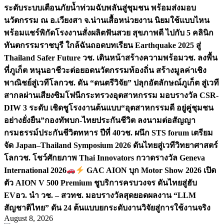
ระดับระบบเตือนภัยน้ำท่วมฉับพลันสู่ชุมชน พร้อมส่งมอบ
นวัตกรรม ณ อ.เวียงสา จ.น่าน
เสื้อหน่วยงาน นิยมใช้แบบไหน
พร้อมแชร์พิกัดโรงงานสั่งผลิต
ฟันสวย สุขภาพดี ไปกับ 5 คลินิก
ทันตกรรมราชบุรี ใกล้ฉัน
ถอดบทเรียน Earthquake 2025 สู่
Thailand Safer Future วช. เดินหน้าสร้างความพร้อม
วช. ลงพื้น
ที่ภูเก็ต หนุนอาชีวะต่อยอดนวัตกรรมท้องถิ่น สร้างมูลค่าเชิง
พาณิชย์สู่เวทีโลก
วช. ดัน “ดนตรีวิจัย” ปลุกอัตลักษณ์ภูเก็ต สู่เวที
สากลผ่านเสียงซิมโฟนี
กระทรวงอุตสาหกรรม มอบรางวัล CSR-
DIW 3 ระดับ เชิดชูโรงงานต้นแบบ“อุตสาหกรรมดี อยู่คู่ชุมชน
อย่างยั่งยืน”
กองทัพบก-ไทยประกันชีวิต ลงนามต่อสัญญา
กรมธรรม์ประกันชีวิตทหาร ปีที่ 40
วช. ผนึก STS forum เตรียม
จัด Japan–Thailand Symposium 2026 ดันไทยสู่เวทีวิทยาศาสตร์
โลก
วช. โชว์ศักยภาพ Thai Innovators กวาดรางวัล Geneva
International 2026
GAC AION บุก Motor Show 2026 เปิด
ตัว AION V 500 Premium ชูบริการครบวงจร ดันไทยสู่ฮับ
EV
อว. นำ วช. – สวทช. มอบรางวัลสุดยอดผลงาน “LLM
สัญชาติไทย” ดัน 24 ต้นแบบยกระดับงานวิจัยสู่การใช้งานจริง
August 8, 2026