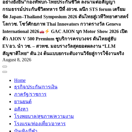
อย่างยั่งยืน”
กองทัพบก-ไทยประกันชีวิต ลงนามต่อสัญญา
กรมธรรม์ประกันชีวิตทหาร ปีที่ 40
วช. ผนึก STS forum เตรียม
จัด Japan–Thailand Symposium 2026 ดันไทยสู่เวทีวิทยาศาสตร์
โลก
วช. โชว์ศักยภาพ Thai Innovators กวาดรางวัล Geneva
International 2026
GAC AION บุก Motor Show 2026 เปิด
ตัว AION V 500 Premium ชูบริการครบวงจร ดันไทยสู่ฮับ
EV
อว. นำ วช. – สวทช. มอบรางวัลสุดยอดผลงาน “LLM
สัญชาติไทย” ดัน 24 ต้นแบบยกระดับงานวิจัยสู่การใช้งานจริง
August 8, 2026
Home
ธุรกิจ/ประกัน/การเงิน
ภาครัฐ/ราชการ
ยานยนต์
อสังหา
โรงพยบาล/สุขภาพ/ความงาม
โรงแรม/ท่องเที่ยว/อาหาร
บันเทิง/กีฬา