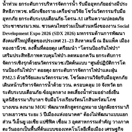
น้ำท่วม ยกระดับการบริหารจัดการน้ำ รับมืออุทกภัยอย่างมีประ
สิทธิภาพ
วช. ผนึกเชียงราย-เครือข่ายวิจัย โชว์นวัตกรรมรับมือ
อุทกภัย ยกระดับระบบเตือนภัย-โดรน-AI เสริมความปลอดภัย
ประชาชน
รมว.พม. ชวนคนไทยร่วมเป็นส่วนหนึ่งของงาน Social
Development Expo 2026 (SDX 2026) มหกรรมด้านการพัฒนา
สังคมที่ใหญ่ที่สุดของประเทศ 21–23 สิงหาคมนี้ ณ อิมแพ็ค เมือง
ทองธานี
วช. ลงพื้นที่ดอยตุง เตรียมนำ “โดรนป้องกันไฟป่า”
เสริมประสิทธิภาพควบคุมไฟป่า-ลดหมอกควัน ยกระดับการ
จัดการเชิงรุกด้วยนวัตกรรม
วช.เปิดต้นแบบ “ศูนย์ปฏิบัติการโด
รนป้องกันไฟป่า” ดอยตุง ยกระดับการจัดการไฟป่าและฝุ่น
PM2.5 ด้วยวิจัยและนวัตกรรม
วช. โชว์ผลงานวิจัยรับมืออุทกภัย
เดินหน้าบริหารจัดการน้ำด้วย ววน. ครอบคลุม 10 จังหวัด ยก
ระดับระบบเตือนภัย-ข้อมูลกลาง ลดเสี่ยงน้ำท่วมอย่างยั่งยืน
มูลนิธิธรรมาภิบาลฯ จับมือโรงเรียนรัตนโกสินทร์สมโภช
บางเขน ลงนาม MOU พัฒนาหลักสูตรกฎหมาย ปลูกฝังธรรมาภิ
บาลเยาวชน ระยะ 5 ปี
เมืองแห่งอนาคต” ต้องไม่พัฒนาแบบแยก
ส่วน วีเอ็นยู เอเชีย แปซิฟิค เชื่อม 3 อุตสาหกรรมสำคัญ วางภาค
ตะวันออกเป็นพื้นที่ต้นแบบของเทคโนโลยีเพื่อเมือง เศรษฐกิจ