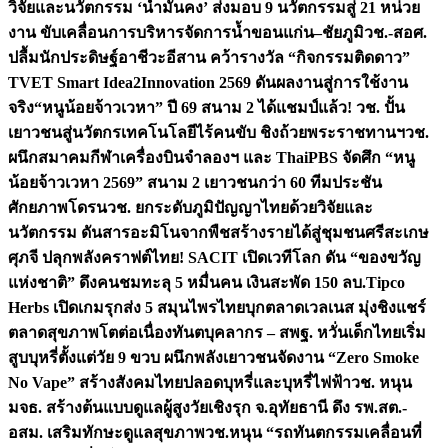
วิจัยและนวัตกรรม ‘น้ำมั่นคง’ ส่งมอบ 9 นวัตกรรมสู่ 21 หน่วย
งาน ขับเคลื่อนการบริหารจัดการน้ำขอนแก่น–ชัยภูมิ
วช.-สอศ.
ปลื้มนักประดิษฐ์อาชีวะอีสาน คว้ารางวัล “กิจกรรมติดดาว”
TVET Smart Idea2Innovation 2569 ดันผลงานสู่การใช้งาน
จริง
“หนูน้อยจ้าวเวหา” ปี 69 สนาม 2 ได้แชมป์แล้ว! วช. ปั้น
เยาวชนสู่นวัตกรเทคโนโลยีไร้คนขับ ชิงถ้วยพระราชทานฯ
วช.
ผนึกสมาคมกีฬาเครื่องบินจำลองฯ และ ThaiPBS จัดศึก “หนู
น้อยจ้าวเวหา 2569” สนาม 2 เยาวชนกว่า 60 ทีมประชัน
ศักยภาพโดรน
วช. ยกระดับภูมิปัญญาไทยด้วยวิจัยและ
นวัตกรรม ดันสารอะมิโนจากพืชสร้างรายได้สู่ชุมชนศรีสะเกษ
ศุภจี ปลุกพลังคราฟต์ไทย! SACIT เปิดเวทีโลก ดัน “ของขวัญ
แห่งชาติ” ดึงคนชมทะลุ 5 หมื่นคน เงินสะพัด 150 ลบ.
Tipco
Herbs เปิดเกมรุกส่ง 5 สมุนไพรไทยบุกตลาดเวลเนส มุ่งชิงแชร์
ตลาดสุขภาพโตต่อเนื่อง
ทันตบุคลากร – สพฐ. หวั่นเด็กไทยเริ่ม
สูบบุหรี่ตั้งแต่วัย 9 ขวบ ผนึกพลังเยาวชนจัดงาน “Zero Smoke
No Vape” สร้างสังคมไทยปลอดบุหรี่และบุหรี่ไฟฟ้า
วช. หนุน
มจธ. สร้างต้นแบบดูแลผู้สูงวัยเชิงรุก จ.อุทัยธานี ดึง รพ.สต.-
อสม. เสริมทักษะดูแลสุขภาพ
วช.หนุน “รถทันตกรรมเคลื่อนที่