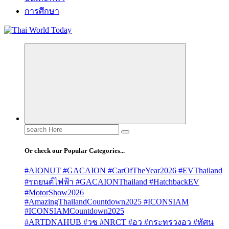
การศึกษา
Search
for:
Or check our Popular Categories...
#AIONUT #GACAION #CarOfTheYear2026 #EVThailand
#รถยนต์ไฟฟ้า #GACAIONThailand #HatchbackEV
#MotorShow2026
#AmazingThailandCountdown2025 #ICONSIAM
#ICONSIAMCountdown2025
#ARTDNAHUB #วช #NRCT #อว #กระทรวงอว #ทัศน