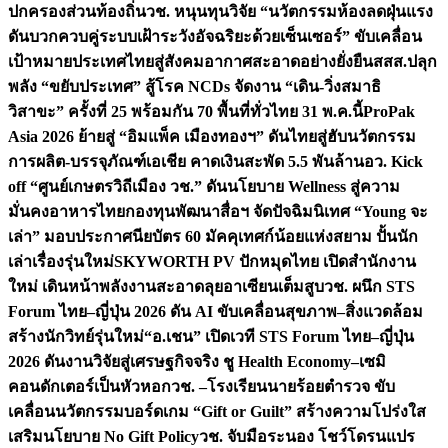
ปกครองส่วนท้องถิ่น
วช. หนุนทุนวิจัย “นวัตกรรมห้องลดฝุ่นแรง
ดันบวกควบคู่ระบบเฝ้าระวังอัจฉริยะด้วยเซ็นเซอร์” ขับเคลื่อน
เป้าหมายประเทศไทยสู่สังคมอากาศสะอาดอย่างยั่งยืน
สสส.ปลุก
พลัง “ขยับประเทศ” สู้โรค NCDs จัดงาน “เดิน-วิ่งสมาธิ
วิสาขะ” ครั้งที่ 25 พร้อมกัน 70 พื้นที่ทั่วไทย 31 พ.ค.นี้
ProPak
Asia 2026 ย้ายสู่ “อิมแพ็ค เมืองทองฯ” ดันไทยสู่ฮับนวัตกรรม
การผลิต-บรรจุภัณฑ์เอเชีย คาดเงินสะพัด 5.5 พันล้าน
อว. Kick
off “ศูนย์เกษตรวิถีเมือง วช.” ดันนโยบาย Wellness สู่ความ
มั่นคงอาหารไทย
กองทุนพัฒนาสื่อฯ จัดปัจฉิมนิเทศ “Young จะ
เล่า” มอบประกาศนียบัตร 60 มัคคุเทศก์น้อยแห่งสยาม ปั้นนัก
เล่าเรื่องรุ่นใหม่
SKYWORTH PV ปักหมุดไทย เปิดสำนักงาน
ใหม่ เดินหน้าพลังงานสะอาดลุยอาเซียนเต็มสูบ
วช. ผนึก STS
Forum ไทย–ญี่ปุ่น 2026 ดัน AI ขับเคลื่อนสุขภาพ–สิ่งแวดล้อม
สร้างนักวิทย์รุ่นใหม่
“อ.เชน” เปิดเวที STS Forum ไทย–ญี่ปุ่น
2026 ดันงานวิจัยสู่เศรษฐกิจจริง ชู Health Economy–เซมิ
คอนดักเตอร์เป็นหัวหอก
วช. –โรงเรียนนายร้อยตำรวจ ขับ
เคลื่อนนวัตกรรมบอร์ดเกม “Gift or Guilt” สร้างความโปร่งใส
เสริมนโยบาย No Gift Policy
วช. จับมือระนอง โชว์โดรนแปร