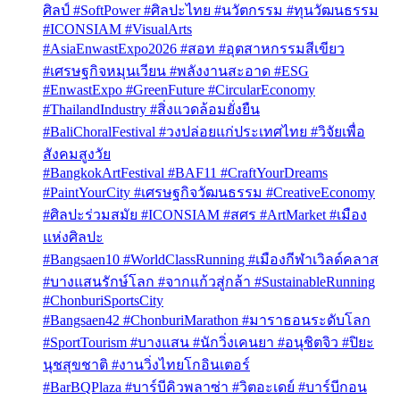
ศิลป์ #SoftPower #ศิลปะไทย #นวัตกรรม #ทุนวัฒนธรรม
#ICONSIAM #VisualArts
#AsiaEnwastExpo2026 #สอท #อุตสาหกรรมสีเขียว
#เศรษฐกิจหมุนเวียน #พลังงานสะอาด #ESG
#EnwastExpo #GreenFuture #CircularEconomy
#ThailandIndustry #สิ่งแวดล้อมยั่งยืน
#BaliChoralFestival #วงปล่อยแก่ประเทศไทย #วิจัยเพื่อ
สังคมสูงวัย
#BangkokArtFestival #BAF11 #CraftYourDreams
#PaintYourCity #เศรษฐกิจวัฒนธรรม #CreativeEconomy
#ศิลปะร่วมสมัย #ICONSIAM #สศร #ArtMarket #เมือง
แห่งศิลปะ
#Bangsaen10 #WorldClassRunning #เมืองกีฬาเวิลด์คลาส
#บางแสนรักษ์โลก #จากแก้วสู่กล้า #SustainableRunning
#ChonburiSportsCity
#Bangsaen42 #ChonburiMarathon #มาราธอนระดับโลก
#SportTourism #บางแสน #นักวิ่งเคนยา #อนุชิตจิว #ปิยะ
นุชสุขชาติ #งานวิ่งไทยโกอินเตอร์
#BarBQPlaza #บาร์บีคิวพลาซ่า #วิตอะเดย์ #บาร์บีกอน