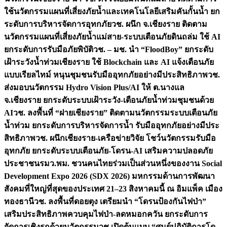
ใช้นวัตกรรมแผนที่เสี่ยงภัยน้ำและเทคโนโลยีเสริมคันกั้นน้ำ ยก
ระดับการบริหารจัดการอุทกภัย
วช. ผนึก จ.เชียงราย ติดตาม
นวัตกรรมแผนที่เสี่ยงภัยน้ำแม่สาย-ระบบเตือนภัยดินถล่ม ใช้ AI
ยกระดับการรับมือภัยพิบัติ
วช. – มช. นำ “FloodBoy” ยกระดับ
เฝ้าระวังน้ำท่วมเชียงราย ใช้ Blockchain และ AI แจ้งเตือนภัย
แบบเรียลไทม์ หนุนชุมชนรับมืออุทกภัยอย่างมีประสิทธิภาพ
วช.
ส่งมอบนวัตกรรม Hydro Vision Plus/AI ให้ ต.นางแล
จ.เชียงราย ยกระดับระบบเฝ้าระวัง-เตือนภัยน้ำท่วมชุมชนด้วย
AI
วช. ลงพื้นที่ “ฝายเชียงราย” ติดตามนวัตกรรมระบบเตือนภัย
น้ำท่วม ยกระดับการบริหารจัดการน้ำ รับมืออุทกภัยอย่างมีประ
สิทธิภาพ
วช. ผนึกเชียงราย-เครือข่ายวิจัย โชว์นวัตกรรมรับมือ
อุทกภัย ยกระดับระบบเตือนภัย-โดรน-AI เสริมความปลอดภัย
ประชาชน
รมว.พม. ชวนคนไทยร่วมเป็นส่วนหนึ่งของงาน Social
Development Expo 2026 (SDX 2026) มหกรรมด้านการพัฒนา
สังคมที่ใหญ่ที่สุดของประเทศ 21–23 สิงหาคมนี้ ณ อิมแพ็ค เมือง
ทองธานี
วช. ลงพื้นที่ดอยตุง เตรียมนำ “โดรนป้องกันไฟป่า”
เสริมประสิทธิภาพควบคุมไฟป่า-ลดหมอกควัน ยกระดับการ
จัดการเชิงรุกด้วยนวัตกรรม
วช.เปิดต้นแบบ “ศูนย์ปฏิบัติการโด