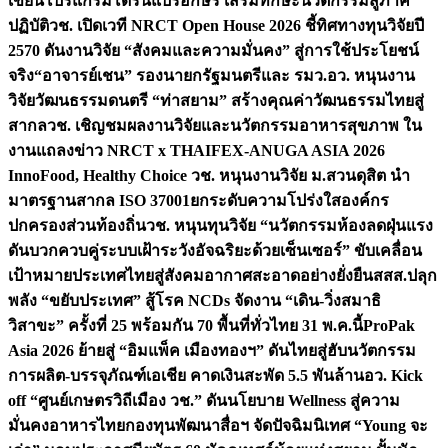
เขียนโปรแกรมโดรนแปรอักษร เสริมทักษะนวัตกรรมสู่ภาค
ปฏิบัติ
วช. เปิดเวที NRCT Open House 2026 ชี้ทิศทางทุนวิจัยปี
2570 ดันงานวิจัย “สังคมและความมั่นคง” สู่การใช้ประโยชน์
จริง
“อาจารย์เชน” รองนายกรัฐมนตรีและ รมว.อว. หนุนงาน
วิจัยวัฒนธรรมดนตรี “ท่าสยาม” สร้างคุณค่าวัฒนธรรมไทยสู่
สากล
วช. เชิญชมผลงานวิจัยและนวัตกรรมอาหารสุขภาพ ใน
งานแถลงข่าว NRCT x THAIFEX-ANUGA ASIA 2026
InnoFood, Healthy Choice
วช. หนุนงานวิจัย ม.สวนดุสิต นำ
มาตรฐานสากล ISO 37001ยกระดับความโปร่งใสองค์กร
ปกครองส่วนท้องถิ่น
วช. หนุนทุนวิจัย “นวัตกรรมห้องลดฝุ่นแรง
ดันบวกควบคู่ระบบเฝ้าระวังอัจฉริยะด้วยเซ็นเซอร์” ขับเคลื่อน
เป้าหมายประเทศไทยสู่สังคมอากาศสะอาดอย่างยั่งยืน
สสส.ปลุก
พลัง “ขยับประเทศ” สู้โรค NCDs จัดงาน “เดิน-วิ่งสมาธิ
วิสาขะ” ครั้งที่ 25 พร้อมกัน 70 พื้นที่ทั่วไทย 31 พ.ค.นี้
ProPak
Asia 2026 ย้ายสู่ “อิมแพ็ค เมืองทองฯ” ดันไทยสู่ฮับนวัตกรรม
การผลิต-บรรจุภัณฑ์เอเชีย คาดเงินสะพัด 5.5 พันล้าน
อว. Kick
off “ศูนย์เกษตรวิถีเมือง วช.” ดันนโยบาย Wellness สู่ความ
มั่นคงอาหารไทย
กองทุนพัฒนาสื่อฯ จัดปัจฉิมนิเทศ “Young จะ