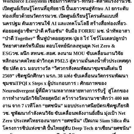
Workforce Ecosystem เชื่อมการศึกษา–ทักษะ–ตลาดแรงงาน
วช.
เปิดศูนย์เรียนรู้โดรนที่อุทัยธานี ปั้นเยาวชนสู่ทักษะ AI ยกระดับ
ท่องเที่ยวด้วยนวัตกรรม
วช. เปิดศูนย์เรียนรู้โดรนต้นแบบที่
นครปฐม ดันเยาวชนใช้ AI และเทคโนโลยี สร้างสื่อท่องเที่ยว-
ต่อยอดสู่อาชีพ
“ป่าดี ครีเอชัน” จับมือ FORRU มช. นำทัพอาสา
“ป่าดี Together” ฟื้นฟูป่าดอยสุเทพ-ปุย 8 ไร่ โชว์โมเดลปลูกป่า
วิทยาศาสตร์พรีเมียม ตอบโจทย์นักลงทุนยุค Net Zero &
ESG
วช. ผนึก สทนช.-สอศ. ลงนาม MOU ขับเคลื่อนงานวิจัย
พลิกอนาคตไทย ฝ่าวิกฤต PM2.5 สู่ความมั่นคงน้ำทั่วประเทศ
ศุภ
ชัย ปลัด อว. มอบรางวัล “วิศวกรสังคมพัฒนาชุมชนดีเด่น ปี
2569” เชิดชูนักศึกษา มรภ. 38 แห่ง ขับเคลื่อนนวัตกรรมพัฒนา
ชุมชน
TPQI x Steps x ผู้ประกอบการ : ศักยภาพของ
Neurodivergent ผู้ที่มีความหลากหลายทางการรับรู้ สู่โลกของ
การทำงาน
นักวิจัยไทยสุดปัง! คว้ารางวัลนานาชาติกว่า 400 ผล
งาน จาก 7 เวทีโลก “ยศชนัน” มอบประกาศนียบัตรเชิดชูเกียรติ
วช. ชูพัฒนากำลังคนวิจัย ขับเคลื่อนพลังงานยั่งยืน มุ่งเป้า Net
Zero ประเทศไทย
รองนายกฯ “ยศชนัน” เปิดเกม Siam Silica ดัน
โครงการชิปแห่งชาติ ปั้นไทยสู่ฮับ Deep Tech อาเซียน
“ยศชนัน”