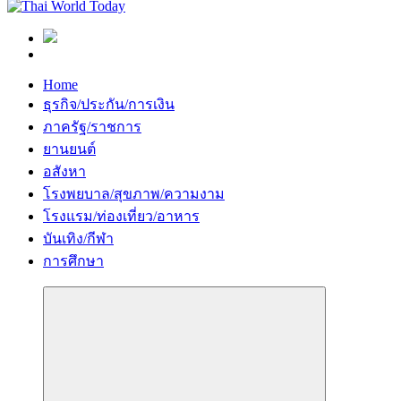
Home
ธุรกิจ/ประกัน/การเงิน
ภาครัฐ/ราชการ
ยานยนต์
อสังหา
โรงพยบาล/สุขภาพ/ความงาม
โรงแรม/ท่องเที่ยว/อาหาร
บันเทิง/กีฬา
การศึกษา