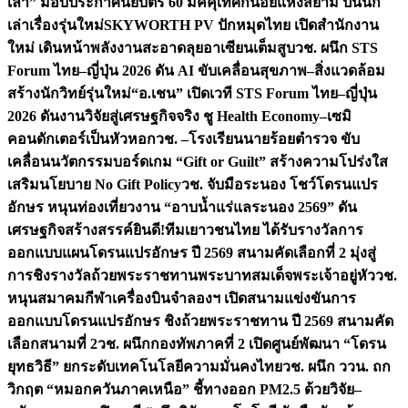
เล่า” มอบประกาศนียบัตร 60 มัคคุเทศก์น้อยแห่งสยาม ปั้นนัก
เล่าเรื่องรุ่นใหม่
SKYWORTH PV ปักหมุดไทย เปิดสำนักงาน
ใหม่ เดินหน้าพลังงานสะอาดลุยอาเซียนเต็มสูบ
วช. ผนึก STS
Forum ไทย–ญี่ปุ่น 2026 ดัน AI ขับเคลื่อนสุขภาพ–สิ่งแวดล้อม
สร้างนักวิทย์รุ่นใหม่
“อ.เชน” เปิดเวที STS Forum ไทย–ญี่ปุ่น
2026 ดันงานวิจัยสู่เศรษฐกิจจริง ชู Health Economy–เซมิ
คอนดักเตอร์เป็นหัวหอก
วช. –โรงเรียนนายร้อยตำรวจ ขับ
เคลื่อนนวัตกรรมบอร์ดเกม “Gift or Guilt” สร้างความโปร่งใส
เสริมนโยบาย No Gift Policy
วช. จับมือระนอง โชว์โดรนแปร
อักษร หนุนท่องเที่ยวงาน “อาบน้ำแร่แลระนอง 2569” ดัน
เศรษฐกิจสร้างสรรค์
ยินดี!ทีมเยาวชนไทย ได้รับรางวัลการ
ออกแบบแผนโดรนแปรอักษร ปี 2569 สนามคัดเลือกที่ 2 มุ่งสู่
การชิงรางวัลถ้วยพระราชทานพระบาทสมเด็จพระเจ้าอยู่หัว
วช.
หนุนสมาคมกีฬาเครื่องบินจำลองฯ เปิดสนามแข่งขันการ
ออกแบบโดรนแปรอักษร ชิงถ้วยพระราชทาน ปี 2569 สนามคัด
เลือกสนามที่ 2
วช. ผนึกกองทัพภาคที่ 2 เปิดศูนย์พัฒนา “โดรน
ยุทธวิธี” ยกระดับเทคโนโลยีความมั่นคงไทย
วช. ผนึก ววน. ถก
วิกฤต “หมอกควันภาคเหนือ” ชี้ทางออก PM2.5 ด้วยวิจัย–