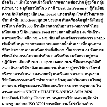
อัจฉริยะ” เพิ่มโอกาสเข้าถึงบริการสุขภาพช่องปาก ผู้สูงวัย-กลุ่ม
เปราะบาง จ.อุทัยธานี
ผนึก 5 ภาคี “Beat the Pressure” สู้ภัยเงียบ
ความดันโลหิตสูง เปิด Dashboard แห่งชาติคุมโรคทั่วไทย
“แสน
ชัย” นำทีม Knockout บุก 20 ประเทศ ดันเครื่องดื่มชูกำลังไทยสู่
เวทีโลก ตั้งเป้า 500 ล้านปีแรก
สถาบันอาหาร–หอการค้าไทย
ผนึกแผน 3 ปี ดัน Future Food เจาะตลาดอินเดีย 1.46 พันล้าน
คน
“ยศชนัน” ผนึก วช. – มช. ขับเคลื่อนนวัตกรรมจัดการ PM2.5
เชิงพื้นที่ หนุน “อากาศสะอาดและสายน้ำมั่นคง” เพื่อคุณภาพ
ชีวิตประชาชนภาคเหนืออย่างยั่งยืน
วช. ปั้นเยาวชน AI จัดอบรม
เขียนโปรแกรมโดรนแปรอักษร เสริมทักษะนวัตกรรมสู่ภาค
ปฏิบัติ
วช. เปิดเวที NRCT Open House 2026 ชี้ทิศทางทุนวิจัยปี
2570 ดันงานวิจัย “สังคมและความมั่นคง” สู่การใช้ประโยชน์
จริง
“อาจารย์เชน” รองนายกรัฐมนตรีและ รมว.อว. หนุนงาน
วิจัยวัฒนธรรมดนตรี “ท่าสยาม” สร้างคุณค่าวัฒนธรรมไทยสู่
สากล
วช. เชิญชมผลงานวิจัยและนวัตกรรมอาหารสุขภาพ ใน
งานแถลงข่าว NRCT x THAIFEX-ANUGA ASIA 2026
InnoFood, Healthy Choice
วช. หนุนงานวิจัย ม.สวนดุสิต นำ
มาตรฐานสากล ISO 37001ยกระดับความโปร่งใสองค์กร