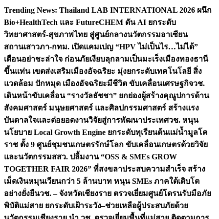
Skip
Trending News:
Thailand LAB INTERNATIONAL 2026 ผนึก
to
Bio+HealthTech และ FutureCHEM ดัน AI ยกระดับ
content
วิทยาศาสตร์-สุขภาพไทย สู่ศูนย์กลางนวัตกรรมอาเซียน
สถานเสาวภา-กทม. เปิดแคมเปญ “HPV ไม่เป็นไร…ไม่ได้”
เตือนอย่าชะล่าใจ ก่อนภัยเงียบลุกลามเป็นมะเร็ง
เมืองทองธานี
ขึ้นแท่น เขตส่งเสริมเมืองอัจฉริยะ มุ่งยกระดับเทคโนโลยี สิ่ง
แวดล้อม ปักหมุด เมืองอัจฉริยะมีชีวิต ขับเคลื่อนเศรษฐกิจ
วช.
เดินหน้าขับเคลื่อน “รางวัลธัชชา” ยกย่องผู้สร้างคุณูปการด้าน
สังคมศาสตร์ มนุษยศาสตร์ และศิลปกรรมศาสตร์ สร้างแรง
บันดาลใจและต่อยอดงานวิจัยสู่การพัฒนาประเทศ
วช. หนุน
นโยบาย Local Growth Engine ยกระดับทุเรียนต้นแม่น้ำมูลโค
ราช ตั้ง 9 ศูนย์ชุมชนเกษตรรักษ์โลก ขับเคลื่อนเกษตรด้วยวิจัย
และนวัตกรรม
สสว. ปลื้มงาน “OSS & SMEs GROW
TOGETHER FAIR 2026” ที่สงขลาประสบความสำเร็จ สร้าง
เม็ดเงินหมุนเวียนกว่า 5 ล้านบาท หนุน SMEs ภาคใต้เติบโต
อย่างยั่งยืน
วช. – จังหวัดเชียงราย ตรวจเยี่ยมศูนย์โดรนรับมือภัย
พิบัติแม่สาย ยกระดับเฝ้าระวัง–ช่วยเหลือผู้ประสบภัยด้วย
นวัตกรรม
เชียงราย นำ วช. ตรวจเยี่ยมพื้นที่แม่สาย ติดตามการ