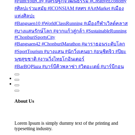
#PaintYourCity #เศรษฐกิจวัฒนธรรม #CreativeEconomy
#ศิลปะร่วมสมัย #ICONSIAM #สศร #ArtMarket #เมือง
แห่งศิลปะ
#Bangsaen10 #WorldClassRunning #เมืองกีฬาเวิลด์คลาส
#บางแสนรักษ์โลก #จากแก้วสู่กล้า #SustainableRunning
#ChonburiSportsCity
#Bangsaen42 #ChonburiMarathon #มาราธอนระดับโลก
#SportTourism #บางแสน #นักวิ่งเคนยา #อนุชิตจิว #ปิยะ
นุชสุขชาติ #งานวิ่งไทยโกอินเตอร์
#BarBQPlaza #บาร์บีคิวพลาซ่า #วิตอะเดย์ #บาร์บีกอน
About Us
Lorem Ipsum is simply dummy text of the printing and
typesetting industry.