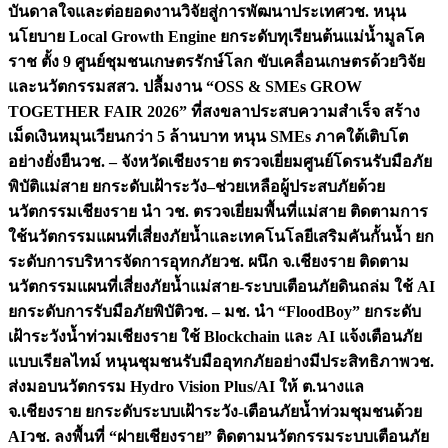
บันดาลใจและต่อยอดงานวิจัยสู่การพัฒนาประเทศ
วช. หนุน
นโยบาย Local Growth Engine ยกระดับทุเรียนต้นแม่น้ำมูลโค
ราช ตั้ง 9 ศูนย์ชุมชนเกษตรรักษ์โลก ขับเคลื่อนเกษตรด้วยวิจัย
และนวัตกรรม
สสว. ปลื้มงาน “OSS & SMEs GROW
TOGETHER FAIR 2026” ที่สงขลาประสบความสำเร็จ สร้าง
เม็ดเงินหมุนเวียนกว่า 5 ล้านบาท หนุน SMEs ภาคใต้เติบโต
อย่างยั่งยืน
วช. – จังหวัดเชียงราย ตรวจเยี่ยมศูนย์โดรนรับมือภัย
พิบัติแม่สาย ยกระดับเฝ้าระวัง–ช่วยเหลือผู้ประสบภัยด้วย
นวัตกรรม
เชียงราย นำ วช. ตรวจเยี่ยมพื้นที่แม่สาย ติดตามการ
ใช้นวัตกรรมแผนที่เสี่ยงภัยน้ำและเทคโนโลยีเสริมคันกั้นน้ำ ยก
ระดับการบริหารจัดการอุทกภัย
วช. ผนึก จ.เชียงราย ติดตาม
นวัตกรรมแผนที่เสี่ยงภัยน้ำแม่สาย-ระบบเตือนภัยดินถล่ม ใช้ AI
ยกระดับการรับมือภัยพิบัติ
วช. – มช. นำ “FloodBoy” ยกระดับ
เฝ้าระวังน้ำท่วมเชียงราย ใช้ Blockchain และ AI แจ้งเตือนภัย
แบบเรียลไทม์ หนุนชุมชนรับมืออุทกภัยอย่างมีประสิทธิภาพ
วช.
ส่งมอบนวัตกรรม Hydro Vision Plus/AI ให้ ต.นางแล
จ.เชียงราย ยกระดับระบบเฝ้าระวัง-เตือนภัยน้ำท่วมชุมชนด้วย
AI
วช. ลงพื้นที่ “ฝายเชียงราย” ติดตามนวัตกรรมระบบเตือนภัย