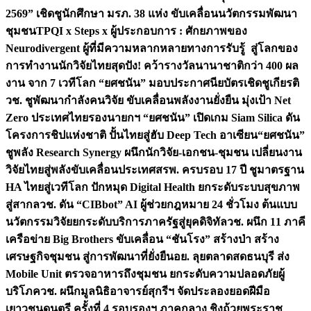
2569” เชิดชูนักศึกษา มรภ. 38 แห่ง ขับเคลื่อนนวัตกรรมพัฒนา
ชุมชน
TPQI x Steps x ผู้ประกอบการ : ศักยภาพของ
Neurodivergent ผู้ที่มีความหลากหลายทางการรับรู้ สู่โลกของ
การทำงาน
นักวิจัยไทยสุดปัง! คว้ารางวัลนานาชาติกว่า 400 ผล
งาน จาก 7 เวทีโลก “ยศชนัน” มอบประกาศนียบัตรเชิดชูเกียรติ
วช. ชูพัฒนากำลังคนวิจัย ขับเคลื่อนพลังงานยั่งยืน มุ่งเป้า Net
Zero ประเทศไทย
รองนายกฯ “ยศชนัน” เปิดเกม Siam Silica ดัน
โครงการชิปแห่งชาติ ปั้นไทยสู่ฮับ Deep Tech อาเซียน
“ยศชนัน”
ชูพลัง Research Synergy ผนึกนักวิจัย-เอกชน-ชุมชน เปลี่ยนงาน
วิจัยไทยสู่พลังขับเคลื่อนประเทศ
สรพ. ครบรอบ 17 ปี ชูมาตรฐาน
HA ไทยสู่เวทีโลก ปักหมุด Digital Health ยกระดับระบบสุขภาพ
สู่สากล
วช. ดัน “CIBbot” AI ผู้ช่วยกฎหมาย 24 ชั่วโมง ต้นแบบ
นวัตกรรมวิจัยยกระดับบริการภาครัฐสู่ยุคดิจิทัล
วช. ผนึก 11 ภาคี
เครือข่าย Big Brothers ขับเคลื่อน “ชันโรง” สร้างป่า สร้าง
เศรษฐกิจชุมชน สู่การพัฒนาที่ยั่งยืน
อย. ลุยตลาดสดธนบุรี ส่ง
Mobile Unit ตรวจอาหารถึงชุมชน ยกระดับความปลอดภัยผู้
บริโภค
วช. ผนึกมูลนิธิอาจารย์สุกรีฯ จัดประลองยอดฝีมือ
เยาวชนดนตรี ครั้งที่ 4 รอบรองฯ ภาคกลาง ชิงถ้วยพระราช