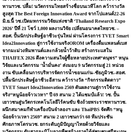
ทานฯ
วช. ปลื้ม! นวัตกรรมไทยสร้างชื่อบนเวทีโลก คว้ารางวัล
สูงสุด The Best Foreign Innovation Award จากโปแลนด์
22-26
มิ.ย.นี้ วช.เปิดมหกรรมวิจัยแห่งชาติ ‘Thailand Research Expo
2026’ ปีที่ 21 โชว์ 1,000 ผลงานวิจัย เปลี่ยนอนาคตไทย
วช. –
สอศ. ปั้นนักประดิษฐ์อาชีวะรุ่นใหม่ ผ่านโครงการ TVET Smart
Idea2Innovation สู่การใช้งานจริง
OROM เครื่องดื่มแพลนต์เบส
จากมะม่วงหิมพานต์และกล้วยน้ำว้าดิบ สร้างกระแสใน
THAIFEX 2026 ดึงความสนใจผู้ซื้อหลายประเทศ
“ดนุพร” หนุน
วิจัยและนวัตกรรม ‘น้ำมั่นคง’ ส่งมอบ 9 นวัตกรรมสู่ 21 หน่วย
งาน ขับเคลื่อนการบริหารจัดการน้ำขอนแก่น–ชัยภูมิ
วช.-สอศ.
ปลื้มนักประดิษฐ์อาชีวะอีสาน คว้ารางวัล “กิจกรรมติดดาว”
TVET Smart Idea2Innovation 2569 ดันผลงานสู่การใช้งาน
จริง
“หนูน้อยจ้าวเวหา” ปี 69 สนาม 2 ได้แชมป์แล้ว! วช. ปั้น
เยาวชนสู่นวัตกรเทคโนโลยีไร้คนขับ ชิงถ้วยพระราชทานฯ
วช.
ผนึกสมาคมกีฬาเครื่องบินจำลองฯ และ ThaiPBS จัดศึก “หนู
น้อยจ้าวเวหา 2569” สนาม 2 เยาวชนกว่า 60 ทีมประชัน
ศักยภาพโดรน
วช. ยกระดับภูมิปัญญาไทยด้วยวิจัยและ
นวัตกรรม ดันสารอะมิโนจากพืชสร้างรายได้สู่ชุมชนศรีสะเกษ