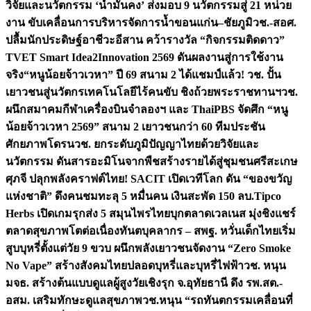
วิจัยและนวัตกรรม ‘น้ำมั่นคง’ ส่งมอบ 9 นวัตกรรมสู่ 21 หน่วย
งาน ขับเคลื่อนการบริหารจัดการน้ำขอนแก่น–ชัยภูมิ
วช.-สอศ.
ปลื้มนักประดิษฐ์อาชีวะอีสาน คว้ารางวัล “กิจกรรมติดดาว”
TVET Smart Idea2Innovation 2569 ดันผลงานสู่การใช้งาน
จริง
“หนูน้อยจ้าวเวหา” ปี 69 สนาม 2 ได้แชมป์แล้ว! วช. ปั้น
เยาวชนสู่นวัตกรเทคโนโลยีไร้คนขับ ชิงถ้วยพระราชทานฯ
วช.
ผนึกสมาคมกีฬาเครื่องบินจำลองฯ และ ThaiPBS จัดศึก “หนู
น้อยจ้าวเวหา 2569” สนาม 2 เยาวชนกว่า 60 ทีมประชัน
ศักยภาพโดรน
วช. ยกระดับภูมิปัญญาไทยด้วยวิจัยและ
นวัตกรรม ดันสารอะมิโนจากพืชสร้างรายได้สู่ชุมชนศรีสะเกษ
ศุภจี ปลุกพลังคราฟต์ไทย! SACIT เปิดเวทีโลก ดัน “ของขวัญ
แห่งชาติ” ดึงคนชมทะลุ 5 หมื่นคน เงินสะพัด 150 ลบ.
Tipco
Herbs เปิดเกมรุกส่ง 5 สมุนไพรไทยบุกตลาดเวลเนส มุ่งชิงแชร์
ตลาดสุขภาพโตต่อเนื่อง
ทันตบุคลากร – สพฐ. หวั่นเด็กไทยเริ่ม
สูบบุหรี่ตั้งแต่วัย 9 ขวบ ผนึกพลังเยาวชนจัดงาน “Zero Smoke
No Vape” สร้างสังคมไทยปลอดบุหรี่และบุหรี่ไฟฟ้า
วช. หนุน
มจธ. สร้างต้นแบบดูแลผู้สูงวัยเชิงรุก จ.อุทัยธานี ดึง รพ.สต.-
อสม. เสริมทักษะดูแลสุขภาพ
วช.หนุน “รถทันตกรรมเคลื่อนที่