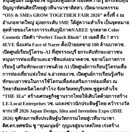
หนุนศูนย์รวมผู้เชี่ยวชาญและศูนย์กลางองค์ความรู้ ยกระดับทุน
ปัญญาทัศนศิลป์ไทยสู่เวทีนานาชาติ
สสว. เปิดฉากมหกรรม
“OSS & SMEs GROW TOGETHER FAIR 2026” ครั้งที่ 4 ณ
อำเภอหาดใหญ่ มุ่งยกระดับ SME ใต้สู่ความสำเร็จ เป็นจุดหมาย
สุดท้ายของโครงการระดับภูมิภาค
NAREE รุกตลาด Color
Cosmetic เปิดตัว “Perfect Touch Blush” 18 เฉดสี ดึง 7 สาว
4EVE นั่งแท่น Face of Naree ตั้งเป้ายอดขาย 100 ล้านบาท
วช.
เปิดศูนย์เรียนรู้โดรน–AI ที่สุพรรณบุรี ยกระดับทักษะเยาวชน
หนุนการท่องเที่ยวและอาชีพแห่งอนาคต
วช. ขยายโอกาสการ
เรียนรู้ เสริมทักษะเยาวชนด้วย AI เปิดศูนย์การเรียนรู้โดรนเพื่อ
การท่องเที่ยวแห่งใหม่ จ.อ่างทอง
วช. เปิดศูนย์การเรียนรู้เสริม
ทักษะเยาวชนในการใช้โดรนเพื่อส่งเสริมการท่องเที่ยว ณ
วิทยาลัยเทคนิคโคกสำโรง จังหวัดลพบุรี
บพท.ชูสูตรสำเร็จ
“THE 3Ea” สร้างเศรษฐกิจฐานรากไทยให้เติบโตด้วยการสร้าง
LE-Local Enterprises
วช. แถลงข่าวนักประดิษฐ์ไทย คว้ารางวัล
จากเวที 2026 Japan Design, Idea and Invention Expo (JDIE
2026) ชูศักยภาพสิ่งประดิษฐ์นวัตกรรมไทยสู่เวทีนานาชา
ติ
ศ.ดร.ยศชนัน ชู “ทุนมนุษย์” กุญแจสู่อนาคตไทย เร่งสร้าง