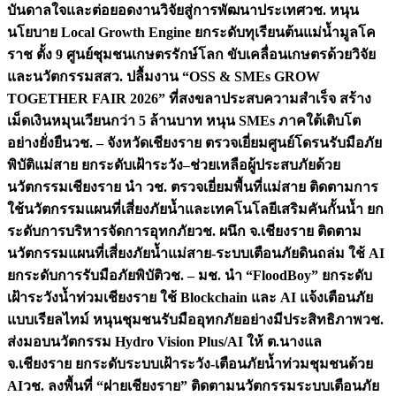
บันดาลใจและต่อยอดงานวิจัยสู่การพัฒนาประเทศ
วช. หนุน
นโยบาย Local Growth Engine ยกระดับทุเรียนต้นแม่น้ำมูลโค
ราช ตั้ง 9 ศูนย์ชุมชนเกษตรรักษ์โลก ขับเคลื่อนเกษตรด้วยวิจัย
และนวัตกรรม
สสว. ปลื้มงาน “OSS & SMEs GROW
TOGETHER FAIR 2026” ที่สงขลาประสบความสำเร็จ สร้าง
เม็ดเงินหมุนเวียนกว่า 5 ล้านบาท หนุน SMEs ภาคใต้เติบโต
อย่างยั่งยืน
วช. – จังหวัดเชียงราย ตรวจเยี่ยมศูนย์โดรนรับมือภัย
พิบัติแม่สาย ยกระดับเฝ้าระวัง–ช่วยเหลือผู้ประสบภัยด้วย
นวัตกรรม
เชียงราย นำ วช. ตรวจเยี่ยมพื้นที่แม่สาย ติดตามการ
ใช้นวัตกรรมแผนที่เสี่ยงภัยน้ำและเทคโนโลยีเสริมคันกั้นน้ำ ยก
ระดับการบริหารจัดการอุทกภัย
วช. ผนึก จ.เชียงราย ติดตาม
นวัตกรรมแผนที่เสี่ยงภัยน้ำแม่สาย-ระบบเตือนภัยดินถล่ม ใช้ AI
ยกระดับการรับมือภัยพิบัติ
วช. – มช. นำ “FloodBoy” ยกระดับ
เฝ้าระวังน้ำท่วมเชียงราย ใช้ Blockchain และ AI แจ้งเตือนภัย
แบบเรียลไทม์ หนุนชุมชนรับมืออุทกภัยอย่างมีประสิทธิภาพ
วช.
ส่งมอบนวัตกรรม Hydro Vision Plus/AI ให้ ต.นางแล
จ.เชียงราย ยกระดับระบบเฝ้าระวัง-เตือนภัยน้ำท่วมชุมชนด้วย
AI
วช. ลงพื้นที่ “ฝายเชียงราย” ติดตามนวัตกรรมระบบเตือนภัย