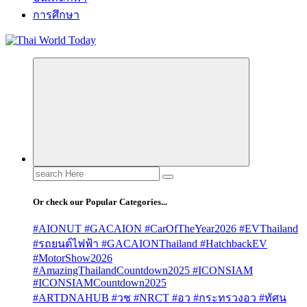
การศึกษา
Search
for:
Or check our Popular Categories...
#AIONUT #GACAION #CarOfTheYear2026 #EVThailand
#รถยนต์ไฟฟ้า #GACAIONThailand #HatchbackEV
#MotorShow2026
#AmazingThailandCountdown2025 #ICONSIAM
#ICONSIAMCountdown2025
#ARTDNAHUB #วช #NRCT #อว #กระทรวงอว #ทัศน