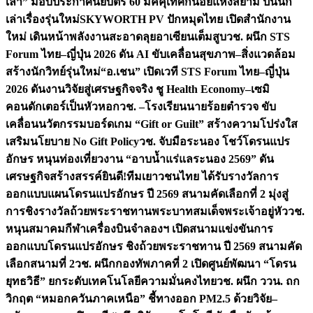
เล่า” มอบประกาศนียบัตร 60 มัคคุเทศก์น้อยแห่งสยาม ปั้นนัก
เล่าเรื่องรุ่นใหม่
SKYWORTH PV ปักหมุดไทย เปิดสำนักงาน
ใหม่ เดินหน้าพลังงานสะอาดลุยอาเซียนเต็มสูบ
วช. ผนึก STS
Forum ไทย–ญี่ปุ่น 2026 ดัน AI ขับเคลื่อนสุขภาพ–สิ่งแวดล้อม
สร้างนักวิทย์รุ่นใหม่
“อ.เชน” เปิดเวที STS Forum ไทย–ญี่ปุ่น
2026 ดันงานวิจัยสู่เศรษฐกิจจริง ชู Health Economy–เซมิ
คอนดักเตอร์เป็นหัวหอก
วช. –โรงเรียนนายร้อยตำรวจ ขับ
เคลื่อนนวัตกรรมบอร์ดเกม “Gift or Guilt” สร้างความโปร่งใส
เสริมนโยบาย No Gift Policy
วช. จับมือระนอง โชว์โดรนแปร
อักษร หนุนท่องเที่ยวงาน “อาบน้ำแร่แลระนอง 2569” ดัน
เศรษฐกิจสร้างสรรค์
ยินดี!ทีมเยาวชนไทย ได้รับรางวัลการ
ออกแบบแผนโดรนแปรอักษร ปี 2569 สนามคัดเลือกที่ 2 มุ่งสู่
การชิงรางวัลถ้วยพระราชทานพระบาทสมเด็จพระเจ้าอยู่หัว
วช.
หนุนสมาคมกีฬาเครื่องบินจำลองฯ เปิดสนามแข่งขันการ
ออกแบบโดรนแปรอักษร ชิงถ้วยพระราชทาน ปี 2569 สนามคัด
เลือกสนามที่ 2
วช. ผนึกกองทัพภาคที่ 2 เปิดศูนย์พัฒนา “โดรน
ยุทธวิธี” ยกระดับเทคโนโลยีความมั่นคงไทย
วช. ผนึก ววน. ถก
วิกฤต “หมอกควันภาคเหนือ” ชี้ทางออก PM2.5 ด้วยวิจัย–