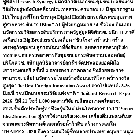
ชูพลัง Research Synergy ผนึกนักวิจัย-เอกชน-ชุมชน เปลี่ยนงาน
วิจัยไทยสู่พลังขับเคลื่อนประเทศ
สรพ. ครบรอบ 17 ปี ชูมาตรฐาน
HA ไทยสู่เวทีโลก ปักหมุด Digital Health ยกระดับระบบสุขภาพ
สู่สากล
วช. ดัน “CIBbot” AI ผู้ช่วยกฎหมาย 24 ชั่วโมง ต้นแบบ
นวัตกรรมวิจัยยกระดับบริการภาครัฐสู่ยุคดิจิทัล
วช. ผนึก 11 ภาคี
เครือข่าย Big Brothers ขับเคลื่อน “ชันโรง” สร้างป่า สร้าง
เศรษฐกิจชุมชน สู่การพัฒนาที่ยั่งยืน
อย. ลุยตลาดสดธนบุรี ส่ง
Mobile Unit ตรวจอาหารถึงชุมชน ยกระดับความปลอดภัยผู้
บริโภค
วช. ผนึกมูลนิธิอาจารย์สุกรีฯ จัดประลองยอดฝีมือ
เยาวชนดนตรี ครั้งที่ 4 รอบรองฯ ภาคกลาง ชิงถ้วยพระราช
ทานฯ
วช. ปลื้ม! นวัตกรรมไทยสร้างชื่อบนเวทีโลก คว้ารางวัล
สูงสุด The Best Foreign Innovation Award จากโปแลนด์
22-26
มิ.ย.นี้ วช.เปิดมหกรรมวิจัยแห่งชาติ ‘Thailand Research Expo
2026’ ปีที่ 21 โชว์ 1,000 ผลงานวิจัย เปลี่ยนอนาคตไทย
วช. –
สอศ. ปั้นนักประดิษฐ์อาชีวะรุ่นใหม่ ผ่านโครงการ TVET Smart
Idea2Innovation สู่การใช้งานจริง
OROM เครื่องดื่มแพลนต์เบส
จากมะม่วงหิมพานต์และกล้วยน้ำว้าดิบ สร้างกระแสใน
THAIFEX 2026 ดึงความสนใจผู้ซื้อหลายประเทศ
“ดนุพร” หนุน