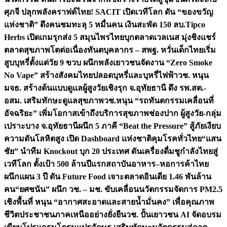
ศุภจี ปลุกพลังคราฟต์ไทย! SACIT เปิดเวทีโลก ดัน “ของขวัญ
แห่งชาติ” ดึงคนชมทะลุ 5 หมื่นคน เงินสะพัด 150 ลบ.
Tipco
Herbs เปิดเกมรุกส่ง 5 สมุนไพรไทยบุกตลาดเวลเนส มุ่งชิงแชร์
ตลาดสุขภาพโตต่อเนื่อง
ทันตบุคลากร – สพฐ. หวั่นเด็กไทยเริ่ม
สูบบุหรี่ตั้งแต่วัย 9 ขวบ ผนึกพลังเยาวชนจัดงาน “Zero Smoke
No Vape” สร้างสังคมไทยปลอดบุหรี่และบุหรี่ไฟฟ้า
วช. หนุน
มจธ. สร้างต้นแบบดูแลผู้สูงวัยเชิงรุก จ.อุทัยธานี ดึง รพ.สต.-
อสม. เสริมทักษะดูแลสุขภาพ
วช.หนุน “รถทันตกรรมเคลื่อนที่
อัจฉริยะ” เพิ่มโอกาสเข้าถึงบริการสุขภาพช่องปาก ผู้สูงวัย-กลุ่ม
เปราะบาง จ.อุทัยธานี
ผนึก 5 ภาคี “Beat the Pressure” สู้ภัยเงียบ
ความดันโลหิตสูง เปิด Dashboard แห่งชาติคุมโรคทั่วไทย
“แสน
ชัย” นำทีม Knockout บุก 20 ประเทศ ดันเครื่องดื่มชูกำลังไทยสู่
เวทีโลก ตั้งเป้า 500 ล้านปีแรก
สถาบันอาหาร–หอการค้าไทย
ผนึกแผน 3 ปี ดัน Future Food เจาะตลาดอินเดีย 1.46 พันล้าน
คน
“ยศชนัน” ผนึก วช. – มช. ขับเคลื่อนนวัตกรรมจัดการ PM2.5
เชิงพื้นที่ หนุน “อากาศสะอาดและสายน้ำมั่นคง” เพื่อคุณภาพ
ชีวิตประชาชนภาคเหนืออย่างยั่งยืน
วช. ปั้นเยาวชน AI จัดอบรม