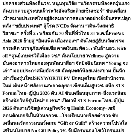
ปกครองส่วนท้องถิ่น
วช. หนุนทุนวิจัย “นวัตกรรมห้องลดฝุ่นแรง
ดันบวกควบคู่ระบบเฝ้าระวังอัจฉริยะด้วยเซ็นเซอร์” ขับเคลื่อน
เป้าหมายประเทศไทยสู่สังคมอากาศสะอาดอย่างยั่งยืน
สสส.ปลุก
พลัง “ขยับประเทศ” สู้โรค NCDs จัดงาน “เดิน-วิ่งสมาธิ
วิสาขะ” ครั้งที่ 25 พร้อมกัน 70 พื้นที่ทั่วไทย 31 พ.ค.นี้
ProPak
Asia 2026 ย้ายสู่ “อิมแพ็ค เมืองทองฯ” ดันไทยสู่ฮับนวัตกรรม
การผลิต-บรรจุภัณฑ์เอเชีย คาดเงินสะพัด 5.5 พันล้าน
อว. Kick
off “ศูนย์เกษตรวิถีเมือง วช.” ดันนโยบาย Wellness สู่ความ
มั่นคงอาหารไทย
กองทุนพัฒนาสื่อฯ จัดปัจฉิมนิเทศ “Young จะ
เล่า” มอบประกาศนียบัตร 60 มัคคุเทศก์น้อยแห่งสยาม ปั้นนัก
เล่าเรื่องรุ่นใหม่
SKYWORTH PV ปักหมุดไทย เปิดสำนักงาน
ใหม่ เดินหน้าพลังงานสะอาดลุยอาเซียนเต็มสูบ
วช. ผนึก STS
Forum ไทย–ญี่ปุ่น 2026 ดัน AI ขับเคลื่อนสุขภาพ–สิ่งแวดล้อม
สร้างนักวิทย์รุ่นใหม่
“อ.เชน” เปิดเวที STS Forum ไทย–ญี่ปุ่น
2026 ดันงานวิจัยสู่เศรษฐกิจจริง ชู Health Economy–เซมิ
คอนดักเตอร์เป็นหัวหอก
วช. –โรงเรียนนายร้อยตำรวจ ขับ
เคลื่อนนวัตกรรมบอร์ดเกม “Gift or Guilt” สร้างความโปร่งใส
เสริมนโยบาย No Gift Policy
วช. จับมือระนอง โชว์โดรนแปร