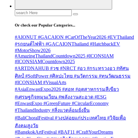
Search
for:
Or check our Popular Categories...
#AIONUT #GACAION #CarOfTheYear2026 #EVThailand
#รถยนต์ไฟฟ้า #GACAIONThailand #HatchbackEV
#MotorShow2026
#AmazingThailandCountdown2025 #ICONSIAM
#ICONSIAMCountdown2025
#ARTDNAHUB #วช #NRCT #อว #กระทรวงอว #ทัศน
ศิลป์ #SoftPower #ศิลปะไทย #นวัตกรรม #ทุนวัฒนธรรม
#ICONSIAM #VisualArts
#AsiaEnwastExpo2026 #สอท #อุตสาหกรรมสีเขียว
#เศรษฐกิจหมุนเวียน #พลังงานสะอาด #ESG
#EnwastExpo #GreenFuture #CircularEconomy
#ThailandIndustry #สิ่งแวดล้อมยั่งยืน
#BaliChoralFestival #วงปล่อยแก่ประเทศไทย #วิจัยเพื่อ
สังคมสูงวัย
#BangkokArtFestival #BAF11 #CraftYourDreams