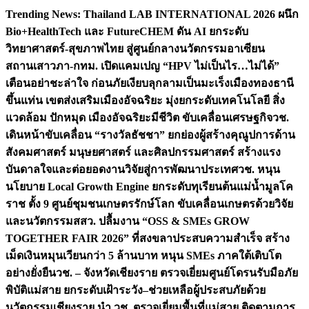
Skip
Trending News:
Thailand LAB INTERNATIONAL 2026 ผนึก
to
Bio+HealthTech และ FutureCHEM ดัน AI ยกระดับ
content
วิทยาศาสตร์-สุขภาพไทย สู่ศูนย์กลางนวัตกรรมอาเซียน
สถานเสาวภา-กทม. เปิดแคมเปญ “HPV ไม่เป็นไร…ไม่ได้”
เตือนอย่าชะล่าใจ ก่อนภัยเงียบลุกลามเป็นมะเร็ง
เมืองทองธานี
ขึ้นแท่น เขตส่งเสริมเมืองอัจฉริยะ มุ่งยกระดับเทคโนโลยี สิ่ง
แวดล้อม ปักหมุด เมืองอัจฉริยะมีชีวิต ขับเคลื่อนเศรษฐกิจ
วช.
เดินหน้าขับเคลื่อน “รางวัลธัชชา” ยกย่องผู้สร้างคุณูปการด้าน
สังคมศาสตร์ มนุษยศาสตร์ และศิลปกรรมศาสตร์ สร้างแรง
บันดาลใจและต่อยอดงานวิจัยสู่การพัฒนาประเทศ
วช. หนุน
นโยบาย Local Growth Engine ยกระดับทุเรียนต้นแม่น้ำมูลโค
ราช ตั้ง 9 ศูนย์ชุมชนเกษตรรักษ์โลก ขับเคลื่อนเกษตรด้วยวิจัย
และนวัตกรรม
สสว. ปลื้มงาน “OSS & SMEs GROW
TOGETHER FAIR 2026” ที่สงขลาประสบความสำเร็จ สร้าง
เม็ดเงินหมุนเวียนกว่า 5 ล้านบาท หนุน SMEs ภาคใต้เติบโต
อย่างยั่งยืน
วช. – จังหวัดเชียงราย ตรวจเยี่ยมศูนย์โดรนรับมือภัย
พิบัติแม่สาย ยกระดับเฝ้าระวัง–ช่วยเหลือผู้ประสบภัยด้วย
นวัตกรรม
เชียงราย นำ วช. ตรวจเยี่ยมพื้นที่แม่สาย ติดตามการ