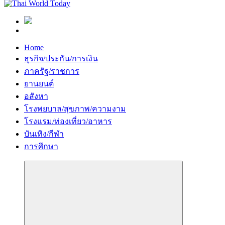
Home
ธุรกิจ/ประกัน/การเงิน
ภาครัฐ/ราชการ
ยานยนต์
อสังหา
โรงพยบาล/สุขภาพ/ความงาม
โรงแรม/ท่องเที่ยว/อาหาร
บันเทิง/กีฬา
การศึกษา