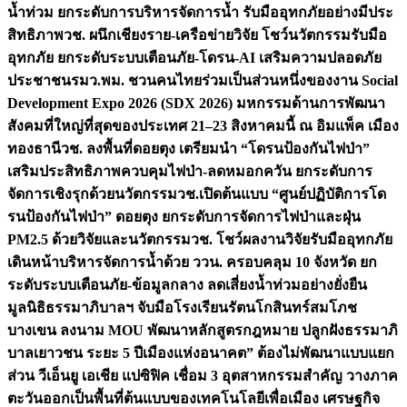
น้ำท่วม ยกระดับการบริหารจัดการน้ำ รับมืออุทกภัยอย่างมีประ
สิทธิภาพ
วช. ผนึกเชียงราย-เครือข่ายวิจัย โชว์นวัตกรรมรับมือ
อุทกภัย ยกระดับระบบเตือนภัย-โดรน-AI เสริมความปลอดภัย
ประชาชน
รมว.พม. ชวนคนไทยร่วมเป็นส่วนหนึ่งของงาน Social
Development Expo 2026 (SDX 2026) มหกรรมด้านการพัฒนา
สังคมที่ใหญ่ที่สุดของประเทศ 21–23 สิงหาคมนี้ ณ อิมแพ็ค เมือง
ทองธานี
วช. ลงพื้นที่ดอยตุง เตรียมนำ “โดรนป้องกันไฟป่า”
เสริมประสิทธิภาพควบคุมไฟป่า-ลดหมอกควัน ยกระดับการ
จัดการเชิงรุกด้วยนวัตกรรม
วช.เปิดต้นแบบ “ศูนย์ปฏิบัติการโด
รนป้องกันไฟป่า” ดอยตุง ยกระดับการจัดการไฟป่าและฝุ่น
PM2.5 ด้วยวิจัยและนวัตกรรม
วช. โชว์ผลงานวิจัยรับมืออุทกภัย
เดินหน้าบริหารจัดการน้ำด้วย ววน. ครอบคลุม 10 จังหวัด ยก
ระดับระบบเตือนภัย-ข้อมูลกลาง ลดเสี่ยงน้ำท่วมอย่างยั่งยืน
มูลนิธิธรรมาภิบาลฯ จับมือโรงเรียนรัตนโกสินทร์สมโภช
บางเขน ลงนาม MOU พัฒนาหลักสูตรกฎหมาย ปลูกฝังธรรมาภิ
บาลเยาวชน ระยะ 5 ปี
เมืองแห่งอนาคต” ต้องไม่พัฒนาแบบแยก
ส่วน วีเอ็นยู เอเชีย แปซิฟิค เชื่อม 3 อุตสาหกรรมสำคัญ วางภาค
ตะวันออกเป็นพื้นที่ต้นแบบของเทคโนโลยีเพื่อเมือง เศรษฐกิจ