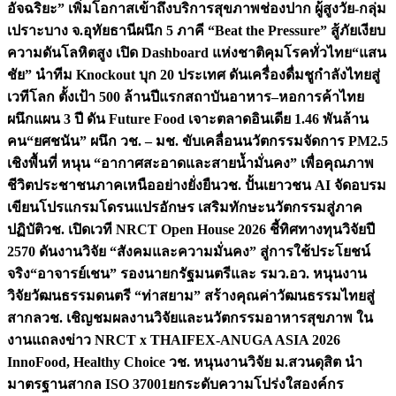
อัจฉริยะ” เพิ่มโอกาสเข้าถึงบริการสุขภาพช่องปาก ผู้สูงวัย-กลุ่ม
เปราะบาง จ.อุทัยธานี
ผนึก 5 ภาคี “Beat the Pressure” สู้ภัยเงียบ
ความดันโลหิตสูง เปิด Dashboard แห่งชาติคุมโรคทั่วไทย
“แสน
ชัย” นำทีม Knockout บุก 20 ประเทศ ดันเครื่องดื่มชูกำลังไทยสู่
เวทีโลก ตั้งเป้า 500 ล้านปีแรก
สถาบันอาหาร–หอการค้าไทย
ผนึกแผน 3 ปี ดัน Future Food เจาะตลาดอินเดีย 1.46 พันล้าน
คน
“ยศชนัน” ผนึก วช. – มช. ขับเคลื่อนนวัตกรรมจัดการ PM2.5
เชิงพื้นที่ หนุน “อากาศสะอาดและสายน้ำมั่นคง” เพื่อคุณภาพ
ชีวิตประชาชนภาคเหนืออย่างยั่งยืน
วช. ปั้นเยาวชน AI จัดอบรม
เขียนโปรแกรมโดรนแปรอักษร เสริมทักษะนวัตกรรมสู่ภาค
ปฏิบัติ
วช. เปิดเวที NRCT Open House 2026 ชี้ทิศทางทุนวิจัยปี
2570 ดันงานวิจัย “สังคมและความมั่นคง” สู่การใช้ประโยชน์
จริง
“อาจารย์เชน” รองนายกรัฐมนตรีและ รมว.อว. หนุนงาน
วิจัยวัฒนธรรมดนตรี “ท่าสยาม” สร้างคุณค่าวัฒนธรรมไทยสู่
สากล
วช. เชิญชมผลงานวิจัยและนวัตกรรมอาหารสุขภาพ ใน
งานแถลงข่าว NRCT x THAIFEX-ANUGA ASIA 2026
InnoFood, Healthy Choice
วช. หนุนงานวิจัย ม.สวนดุสิต นำ
มาตรฐานสากล ISO 37001ยกระดับความโปร่งใสองค์กร