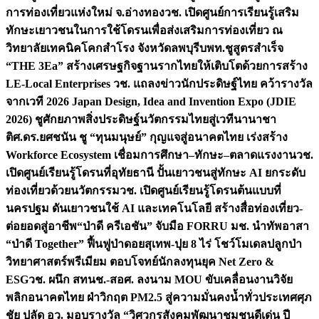
การท่องเที่ยวแห่งใหม่ จ.อ่างทอง
วช. เปิดศูนย์การเรียนรู้เสริม
ทักษะเยาวชนในการใช้โดรนเพื่อส่งเสริมการท่องเที่ยว ณ
วิทยาลัยเทคนิคโคกสำโรง จังหวัดลพบุรี
บพท.ชูสูตรสำเร็จ
“THE 3Ea” สร้างเศรษฐกิจฐานรากไทยให้เติบโตด้วยการสร้าง
LE-Local Enterprises
วช. แถลงข่าวนักประดิษฐ์ไทย คว้ารางวัล
จากเวที 2026 Japan Design, Idea and Invention Expo (JDIE
2026) ชูศักยภาพสิ่งประดิษฐ์นวัตกรรมไทยสู่เวทีนานาชา
ติ
ศ.ดร.ยศชนัน ชู “ทุนมนุษย์” กุญแจสู่อนาคตไทย เร่งสร้าง
Workforce Ecosystem เชื่อมการศึกษา–ทักษะ–ตลาดแรงงาน
วช.
เปิดศูนย์เรียนรู้โดรนที่อุทัยธานี ปั้นเยาวชนสู่ทักษะ AI ยกระดับ
ท่องเที่ยวด้วยนวัตกรรม
วช. เปิดศูนย์เรียนรู้โดรนต้นแบบที่
นครปฐม ดันเยาวชนใช้ AI และเทคโนโลยี สร้างสื่อท่องเที่ยว-
ต่อยอดสู่อาชีพ
“ป่าดี ครีเอชัน” จับมือ FORRU มช. นำทัพอาสา
“ป่าดี Together” ฟื้นฟูป่าดอยสุเทพ-ปุย 8 ไร่ โชว์โมเดลปลูกป่า
วิทยาศาสตร์พรีเมียม ตอบโจทย์นักลงทุนยุค Net Zero &
ESG
วช. ผนึก สทนช.-สอศ. ลงนาม MOU ขับเคลื่อนงานวิจัย
พลิกอนาคตไทย ฝ่าวิกฤต PM2.5 สู่ความมั่นคงน้ำทั่วประเทศ
ศุภ
ชัย ปลัด อว. มอบรางวัล “วิศวกรสังคมพัฒนาชุมชนดีเด่น ปี