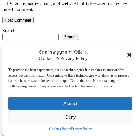
Save my name, email, and website in this browser for the next
time I comment.
Search
Search
Explore Topics
จัดการอนุญาตการใช้งาน
Cookies & Privacy Policy
Thaiworldtoday
Uncategorized
To provide the best experiences, we use technologies like cookies to store and/or
การศึกษา
access device information. Consenting to these technologies will allow us to process
ธุรกิจ/ประกัน/การเงิน
data such as browsing behavior or unique IDs on this site. Not consenting or
withdrawing consent, may adversely affect certain features and functions.
บันเทิง/กีฬา
ภาครัฐ/ราชการ
Accept
ยานยนต์
อสังหา
Deny
โรงพยบาล/สุขภาพ/ความงาม
โรงแรม/ท่องเที่ยว/อาหาร
Cookies Policy
Privacy Policy