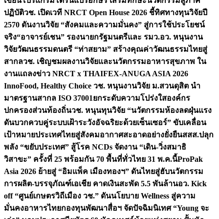
เขียนโปรแกรมโดรนแปรอักษร เสริมทักษะนวัตกรรมสู่ภาค
ปฏิบัติ
วช. เปิดเวที NRCT Open House 2026 ชี้ทิศทางทุนวิจัยปี
2570 ดันงานวิจัย “สังคมและความมั่นคง” สู่การใช้ประโยชน์
จริง
“อาจารย์เชน” รองนายกรัฐมนตรีและ รมว.อว. หนุนงาน
วิจัยวัฒนธรรมดนตรี “ท่าสยาม” สร้างคุณค่าวัฒนธรรมไทยสู่
สากล
วช. เชิญชมผลงานวิจัยและนวัตกรรมอาหารสุขภาพ ใน
งานแถลงข่าว NRCT x THAIFEX-ANUGA ASIA 2026
InnoFood, Healthy Choice
วช. หนุนงานวิจัย ม.สวนดุสิต นำ
มาตรฐานสากล ISO 37001ยกระดับความโปร่งใสองค์กร
ปกครองส่วนท้องถิ่น
วช. หนุนทุนวิจัย “นวัตกรรมห้องลดฝุ่นแรง
ดันบวกควบคู่ระบบเฝ้าระวังอัจฉริยะด้วยเซ็นเซอร์” ขับเคลื่อน
เป้าหมายประเทศไทยสู่สังคมอากาศสะอาดอย่างยั่งยืน
สสส.ปลุก
พลัง “ขยับประเทศ” สู้โรค NCDs จัดงาน “เดิน-วิ่งสมาธิ
วิสาขะ” ครั้งที่ 25 พร้อมกัน 70 พื้นที่ทั่วไทย 31 พ.ค.นี้
ProPak
Asia 2026 ย้ายสู่ “อิมแพ็ค เมืองทองฯ” ดันไทยสู่ฮับนวัตกรรม
การผลิต-บรรจุภัณฑ์เอเชีย คาดเงินสะพัด 5.5 พันล้าน
อว. Kick
off “ศูนย์เกษตรวิถีเมือง วช.” ดันนโยบาย Wellness สู่ความ
มั่นคงอาหารไทย
กองทุนพัฒนาสื่อฯ จัดปัจฉิมนิเทศ “Young จะ