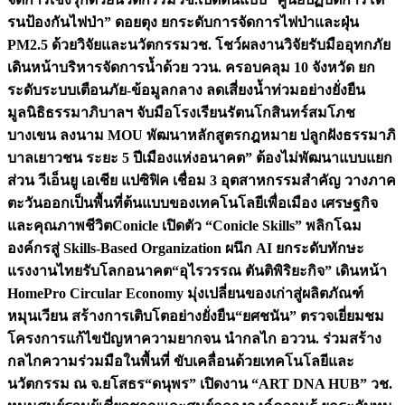
รนป้องกันไฟป่า” ดอยตุง ยกระดับการจัดการไฟป่าและฝุ่น
PM2.5 ด้วยวิจัยและนวัตกรรม
วช. โชว์ผลงานวิจัยรับมืออุทกภัย
เดินหน้าบริหารจัดการน้ำด้วย ววน. ครอบคลุม 10 จังหวัด ยก
ระดับระบบเตือนภัย-ข้อมูลกลาง ลดเสี่ยงน้ำท่วมอย่างยั่งยืน
มูลนิธิธรรมาภิบาลฯ จับมือโรงเรียนรัตนโกสินทร์สมโภช
บางเขน ลงนาม MOU พัฒนาหลักสูตรกฎหมาย ปลูกฝังธรรมาภิ
บาลเยาวชน ระยะ 5 ปี
เมืองแห่งอนาคต” ต้องไม่พัฒนาแบบแยก
ส่วน วีเอ็นยู เอเชีย แปซิฟิค เชื่อม 3 อุตสาหกรรมสำคัญ วางภาค
ตะวันออกเป็นพื้นที่ต้นแบบของเทคโนโลยีเพื่อเมือง เศรษฐกิจ
และคุณภาพชีวิต
Conicle เปิดตัว “Conicle Skills” พลิกโฉม
องค์กรสู่ Skills-Based Organization ผนึก AI ยกระดับทักษะ
แรงงานไทยรับโลกอนาคต
“อุไรวรรณ ตันติพิริยะกิจ” เดินหน้า
HomePro Circular Economy มุ่งเปลี่ยนของเก่าสู่ผลิตภัณฑ์
หมุนเวียน สร้างการเติบโตอย่างยั่งยืน
“ยศชนัน” ตรวจเยี่ยมชม
โครงการแก้ไขปัญหาความยากจน นำกลไก อววน. ร่วมสร้าง
กลไกความร่วมมือในพื้นที่ ขับเคลื่อนด้วยเทคโนโลยีและ
นวัตกรรม ณ จ.ยโสธร
“ดนุพร” เปิดงาน “ART DNA HUB” วช.