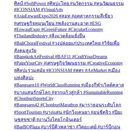
ศิลป์ #SoftPower #ศิลปะไทย #นวัตกรรม #ทุนวัฒนธรรม
#ICONSIAM #VisualArts
#AsiaEnwastExpo2026 #สอท #อุตสาหกรรมสีเขียว
#เศรษฐกิจหมุนเวียน #พลังงานสะอาด #ESG
#EnwastExpo #GreenFuture #CircularEconomy
#ThailandIndustry #สิ่งแวดล้อมยั่งยืน
#BaliChoralFestival #วงปล่อยแก่ประเทศไทย #วิจัยเพื่อ
สังคมสูงวัย
#BangkokArtFestival #BAF11 #CraftYourDreams
#PaintYourCity #เศรษฐกิจวัฒนธรรม #CreativeEconomy
#ศิลปะร่วมสมัย #ICONSIAM #สศร #ArtMarket #เมือง
แห่งศิลปะ
#Bangsaen10 #WorldClassRunning #เมืองกีฬาเวิลด์คลาส
#บางแสนรักษ์โลก #จากแก้วสู่กล้า #SustainableRunning
#ChonburiSportsCity
#Bangsaen42 #ChonburiMarathon #มาราธอนระดับโลก
#SportTourism #บางแสน #นักวิ่งเคนยา #อนุชิตจิว #ปิยะ
นุชสุขชาติ #งานวิ่งไทยโกอินเตอร์
#BarBQPlaza #บาร์บีคิวพลาซ่า #วิตอะเดย์ #บาร์บีกอน