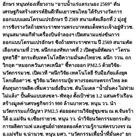
อักษร หนุนท่องเที่ยวงาน “อาบน้ำแร่แลระนอง 2569” ดัน
เศรษฐกิจสร้างสรรค์
ยินดี!ทีมเยาวชนไทย ได้รับรางวัลการ
ออกแบบแผนโดรนแปรอักษร ปี 2569 สนามคัดเลือกที่ 2 มุ่งสู่
การชิงรางวัลถ้วยพระราชทานพระบาทสมเด็จพระเจ้าอยู่หัว
วช.
หนุนสมาคมกีฬาเครื่องบินจำลองฯ เปิดสนามแข่งขันการ
ออกแบบโดรนแปรอักษร ชิงถ้วยพระราชทาน ปี 2569 สนามคัด
เลือกสนามที่ 2
วช. ผนึกกองทัพภาคที่ 2 เปิดศูนย์พัฒนา “โดรน
ยุทธวิธี” ยกระดับเทคโนโลยีความมั่นคงไทย
วช. ผนึก ววน. ถก
วิกฤต “หมอกควันภาคเหนือ” ชี้ทางออก PM2.5 ด้วยวิจัย–
นวัตกรรม
วช. เปิดเวที “ผนึกวิจัย-เทคโนโลยี รับมือภัยแล้งยุค
โลกเดือด“
วช. ชูวิจัย-นวัตกรรมปุ๋ย ทางรอดเกษตรกรไทย ลด
ต้นทุนการผลิต-เพิ่มความยั่งยืน
วช. ดันโมเดล “น้ำมั่นคง ไม่ท่วม
ไม่แล้ง” ปั้นต้นแบบสงขลา–พัทลุง ตั้งเป้าช่วย 1.2 แสนครัวเรือน
สร้างมูลค่าเศรษฐกิจกว่า 900 ล้านบาท
วช. หนุน วว. นำ
นวัตกรรมแก้ปัญหา PM2.5 ต่อยอดงานวิจัยสู่ชุมชน ณ ต.จันจว้า
ใต้ อ.แม่จัน จ.เชียงราย
วช. หนุน วว. นำวิจัยนวัตกรรมยกระดับ
การผลิตกาแฟ และศูนย์ถ่ายทอดองค์ความรู้กาแฟครบวงจร ณ
อ.แม่จริม จ.น่าน
วช. หนุน มศว. “นวัตกรรมเพื่อน้ำที่มั่นคง” ยก