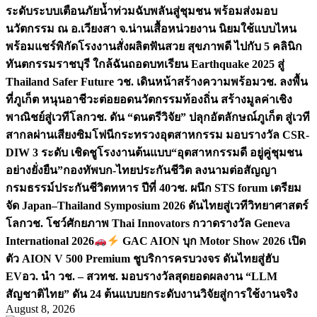
ระดับระบบเตือนภัยน้ำท่วมฉับพลันสู่ชุมชน พร้อมส่งมอบ
นวัตกรรม ณ อ.เวียงสา จ.น่าน
เสื้อหน่วยงาน นิยมใช้แบบไหน
พร้อมแชร์พิกัดโรงงานสั่งผลิต
ฟันสวย สุขภาพดี ไปกับ 5 คลินิก
ทันตกรรมราชบุรี ใกล้ฉัน
ถอดบทเรียน Earthquake 2025 สู่
Thailand Safer Future วช. เดินหน้าสร้างความพร้อม
วช. ลงพื้น
ที่ภูเก็ต หนุนอาชีวะต่อยอดนวัตกรรมท้องถิ่น สร้างมูลค่าเชิง
พาณิชย์สู่เวทีโลก
วช. ดัน “ดนตรีวิจัย” ปลุกอัตลักษณ์ภูเก็ต สู่เวที
สากลผ่านเสียงซิมโฟนี
กระทรวงอุตสาหกรรม มอบรางวัล CSR-
DIW 3 ระดับ เชิดชูโรงงานต้นแบบ“อุตสาหกรรมดี อยู่คู่ชุมชน
อย่างยั่งยืน”
กองทัพบก-ไทยประกันชีวิต ลงนามต่อสัญญา
กรมธรรม์ประกันชีวิตทหาร ปีที่ 40
วช. ผนึก STS forum เตรียม
จัด Japan–Thailand Symposium 2026 ดันไทยสู่เวทีวิทยาศาสตร์
โลก
วช. โชว์ศักยภาพ Thai Innovators กวาดรางวัล Geneva
International 2026
GAC AION บุก Motor Show 2026 เปิด
ตัว AION V 500 Premium ชูบริการครบวงจร ดันไทยสู่ฮับ
EV
อว. นำ วช. – สวทช. มอบรางวัลสุดยอดผลงาน “LLM
สัญชาติไทย” ดัน 24 ต้นแบบยกระดับงานวิจัยสู่การใช้งานจริง
August 8, 2026