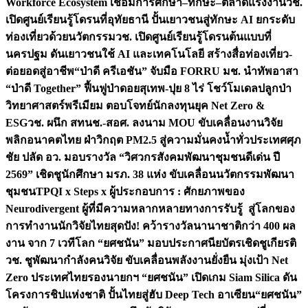
Workforce Ecosystem เชื่อมการศึกษา–ทักษะ–ตลาดแรงงาน
วช.
เปิดศูนย์เรียนรู้โดรนที่อุทัยธานี ปั้นเยาวชนสู่ทักษะ AI ยกระดับ
ท่องเที่ยวด้วยนวัตกรรม
วช. เปิดศูนย์เรียนรู้โดรนต้นแบบที่
นครปฐม ดันเยาวชนใช้ AI และเทคโนโลยี สร้างสื่อท่องเที่ยว-
ต่อยอดสู่อาชีพ
“ป่าดี ครีเอชัน” จับมือ FORRU มช. นำทัพอาสา
“ป่าดี Together” ฟื้นฟูป่าดอยสุเทพ-ปุย 8 ไร่ โชว์โมเดลปลูกป่า
วิทยาศาสตร์พรีเมียม ตอบโจทย์นักลงทุนยุค Net Zero &
ESG
วช. ผนึก สทนช.-สอศ. ลงนาม MOU ขับเคลื่อนงานวิจัย
พลิกอนาคตไทย ฝ่าวิกฤต PM2.5 สู่ความมั่นคงน้ำทั่วประเทศ
ศุภ
ชัย ปลัด อว. มอบรางวัล “วิศวกรสังคมพัฒนาชุมชนดีเด่น ปี
2569” เชิดชูนักศึกษา มรภ. 38 แห่ง ขับเคลื่อนนวัตกรรมพัฒนา
ชุมชน
TPQI x Steps x ผู้ประกอบการ : ศักยภาพของ
Neurodivergent ผู้ที่มีความหลากหลายทางการรับรู้ สู่โลกของ
การทำงาน
นักวิจัยไทยสุดปัง! คว้ารางวัลนานาชาติกว่า 400 ผล
งาน จาก 7 เวทีโลก “ยศชนัน” มอบประกาศนียบัตรเชิดชูเกียรติ
วช. ชูพัฒนากำลังคนวิจัย ขับเคลื่อนพลังงานยั่งยืน มุ่งเป้า Net
Zero ประเทศไทย
รองนายกฯ “ยศชนัน” เปิดเกม Siam Silica ดัน
โครงการชิปแห่งชาติ ปั้นไทยสู่ฮับ Deep Tech อาเซียน
“ยศชนัน”