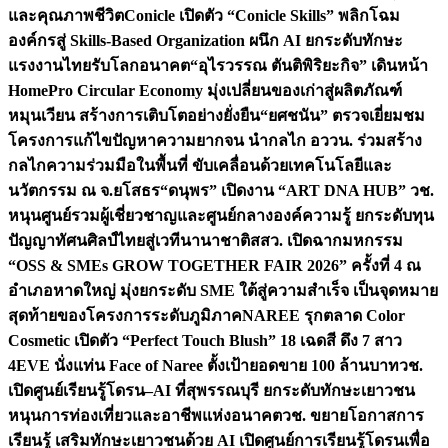
และคุณภาพชีวิต
Conicle เปิดตัว “Conicle Skills” พลิกโฉม
องค์กรสู่ Skills-Based Organization ผนึก AI ยกระดับทักษะ
แรงงานไทยรับโลกอนาคต
“อุไรวรรณ ตันติพิริยะกิจ” เดินหน้า
HomePro Circular Economy มุ่งเปลี่ยนของเก่าสู่ผลิตภัณฑ์
หมุนเวียน สร้างการเติบโตอย่างยั่งยืน
“ยศชนัน” ตรวจเยี่ยมชม
โครงการแก้ไขปัญหาความยากจน นำกลไก อววน. ร่วมสร้าง
กลไกความร่วมมือในพื้นที่ ขับเคลื่อนด้วยเทคโนโลยีและ
นวัตกรรม ณ จ.ยโสธร
“ดนุพร” เปิดงาน “ART DNA HUB” วช.
หนุนศูนย์รวมผู้เชี่ยวชาญและศูนย์กลางองค์ความรู้ ยกระดับทุน
ปัญญาทัศนศิลป์ไทยสู่เวทีนานาชาติ
สสว. เปิดฉากมหกรรม
“OSS & SMEs GROW TOGETHER FAIR 2026” ครั้งที่ 4 ณ
อำเภอหาดใหญ่ มุ่งยกระดับ SME ใต้สู่ความสำเร็จ เป็นจุดหมาย
สุดท้ายของโครงการระดับภูมิภาค
NAREE รุกตลาด Color
Cosmetic เปิดตัว “Perfect Touch Blush” 18 เฉดสี ดึง 7 สาว
4EVE นั่งแท่น Face of Naree ตั้งเป้ายอดขาย 100 ล้านบาท
วช.
เปิดศูนย์เรียนรู้โดรน–AI ที่สุพรรณบุรี ยกระดับทักษะเยาวชน
หนุนการท่องเที่ยวและอาชีพแห่งอนาคต
วช. ขยายโอกาสการ
เรียนรู้ เสริมทักษะเยาวชนด้วย AI เปิดศูนย์การเรียนรู้โดรนเพื่อ