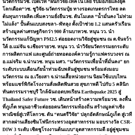
นวัตกรรม
วช. เปิดเวที “ผนึกวิจัย-เทคโนโลยี รับมือภัยแล้งยุค
โลกเดือด“
วช. ชูวิจัย-นวัตกรรมปุ๋ย ทางรอดเกษตรกรไทย ลด
ต้นทุนการผลิต-เพิ่มความยั่งยืน
วช. ดันโมเดล “น้ำมั่นคง ไม่ท่วม
ไม่แล้ง” ปั้นต้นแบบสงขลา–พัทลุง ตั้งเป้าช่วย 1.2 แสนครัวเรือน
สร้างมูลค่าเศรษฐกิจกว่า 900 ล้านบาท
วช. หนุน วว. นำ
นวัตกรรมแก้ปัญหา PM2.5 ต่อยอดงานวิจัยสู่ชุมชน ณ ต.จันจว้า
ใต้ อ.แม่จัน จ.เชียงราย
วช. หนุน วว. นำวิจัยนวัตกรรมยกระดับ
การผลิตกาแฟ และศูนย์ถ่ายทอดองค์ความรู้กาแฟครบวงจร ณ
อ.แม่จริม จ.น่าน
วช. หนุน มศว. “นวัตกรรมเพื่อน้ำที่มั่นคง” ยก
ระดับระบบเตือนภัยน้ำท่วมฉับพลันสู่ชุมชน พร้อมส่งมอบ
นวัตกรรม ณ อ.เวียงสา จ.น่าน
เสื้อหน่วยงาน นิยมใช้แบบไหน
พร้อมแชร์พิกัดโรงงานสั่งผลิต
ฟันสวย สุขภาพดี ไปกับ 5 คลินิก
ทันตกรรมราชบุรี ใกล้ฉัน
ถอดบทเรียน Earthquake 2025 สู่
Thailand Safer Future วช. เดินหน้าสร้างความพร้อม
วช. ลงพื้น
ที่ภูเก็ต หนุนอาชีวะต่อยอดนวัตกรรมท้องถิ่น สร้างมูลค่าเชิง
พาณิชย์สู่เวทีโลก
วช. ดัน “ดนตรีวิจัย” ปลุกอัตลักษณ์ภูเก็ต สู่เวที
สากลผ่านเสียงซิมโฟนี
กระทรวงอุตสาหกรรม มอบรางวัล CSR-
DIW 3 ระดับ เชิดชูโรงงานต้นแบบ“อุตสาหกรรมดี อยู่คู่ชุมชน