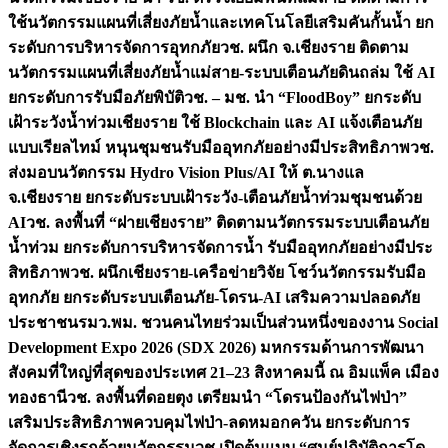
ใช้นวัตกรรมแผนที่เสี่ยงภัยน้ำและเทคโนโลยีเสริมคันกั้นน้ำ ยก
ระดับการบริหารจัดการอุทกภัย
วช. ผนึก จ.เชียงราย ติดตาม
นวัตกรรมแผนที่เสี่ยงภัยน้ำแม่สาย-ระบบเตือนภัยดินถล่ม ใช้ AI
ยกระดับการรับมือภัยพิบัติ
วช. – มช. นำ “FloodBoy” ยกระดับ
เฝ้าระวังน้ำท่วมเชียงราย ใช้ Blockchain และ AI แจ้งเตือนภัย
แบบเรียลไทม์ หนุนชุมชนรับมืออุทกภัยอย่างมีประสิทธิภาพ
วช.
ส่งมอบนวัตกรรม Hydro Vision Plus/AI ให้ ต.นางแล
จ.เชียงราย ยกระดับระบบเฝ้าระวัง-เตือนภัยน้ำท่วมชุมชนด้วย
AI
วช. ลงพื้นที่ “ฝายเชียงราย” ติดตามนวัตกรรมระบบเตือนภัย
น้ำท่วม ยกระดับการบริหารจัดการน้ำ รับมืออุทกภัยอย่างมีประ
สิทธิภาพ
วช. ผนึกเชียงราย-เครือข่ายวิจัย โชว์นวัตกรรมรับมือ
อุทกภัย ยกระดับระบบเตือนภัย-โดรน-AI เสริมความปลอดภัย
ประชาชน
รมว.พม. ชวนคนไทยร่วมเป็นส่วนหนึ่งของงาน Social
Development Expo 2026 (SDX 2026) มหกรรมด้านการพัฒนา
สังคมที่ใหญ่ที่สุดของประเทศ 21–23 สิงหาคมนี้ ณ อิมแพ็ค เมือง
ทองธานี
วช. ลงพื้นที่ดอยตุง เตรียมนำ “โดรนป้องกันไฟป่า”
เสริมประสิทธิภาพควบคุมไฟป่า-ลดหมอกควัน ยกระดับการ
จัดการเชิงรุกด้วยนวัตกรรม
วช.เปิดต้นแบบ “ศูนย์ปฏิบัติการโด