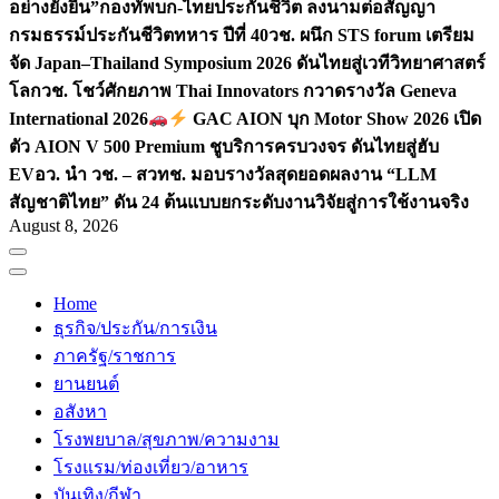
อย่างยั่งยืน”
กองทัพบก-ไทยประกันชีวิต ลงนามต่อสัญญา
กรมธรรม์ประกันชีวิตทหาร ปีที่ 40
วช. ผนึก STS forum เตรียม
จัด Japan–Thailand Symposium 2026 ดันไทยสู่เวทีวิทยาศาสตร์
โลก
วช. โชว์ศักยภาพ Thai Innovators กวาดรางวัล Geneva
International 2026
GAC AION บุก Motor Show 2026 เปิด
ตัว AION V 500 Premium ชูบริการครบวงจร ดันไทยสู่ฮับ
EV
อว. นำ วช. – สวทช. มอบรางวัลสุดยอดผลงาน “LLM
สัญชาติไทย” ดัน 24 ต้นแบบยกระดับงานวิจัยสู่การใช้งานจริง
August 8, 2026
Home
ธุรกิจ/ประกัน/การเงิน
ภาครัฐ/ราชการ
ยานยนต์
อสังหา
โรงพยบาล/สุขภาพ/ความงาม
โรงแรม/ท่องเที่ยว/อาหาร
บันเทิง/กีฬา