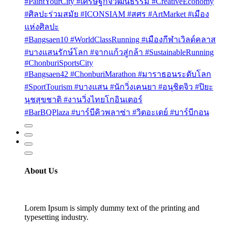
#PaintYourCity #เศรษฐกิจวัฒนธรรม #CreativeEconomy
#ศิลปะร่วมสมัย #ICONSIAM #สศร #ArtMarket #เมือง
แห่งศิลปะ
#Bangsaen10 #WorldClassRunning #เมืองกีฬาเวิลด์คลาส
#บางแสนรักษ์โลก #จากแก้วสู่กล้า #SustainableRunning
#ChonburiSportsCity
#Bangsaen42 #ChonburiMarathon #มาราธอนระดับโลก
#SportTourism #บางแสน #นักวิ่งเคนยา #อนุชิตจิว #ปิยะ
นุชสุขชาติ #งานวิ่งไทยโกอินเตอร์
#BarBQPlaza #บาร์บีคิวพลาซ่า #วิตอะเดย์ #บาร์บีกอน
About Us
Lorem Ipsum is simply dummy text of the printing and
typesetting industry.