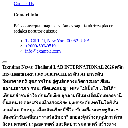
Contact Us
Contact Info
Felis consequat magnis est fames sagittis ultrices placerat
sodales porttitor quisque.
12 Cliff Dt, New York 00052, USA
+2000-509-0519
info@example.com
Trending News:
Thailand LAB INTERNATIONAL 2026 ผนึก
Bio+HealthTech และ FutureCHEM ดัน AI ยกระดับ
วิทยาศาสตร์-สุขภาพไทย สู่ศูนย์กลางนวัตกรรมอาเซียน
สถานเสาวภา-กทม. เปิดแคมเปญ “HPV ไม่เป็นไร…ไม่ได้”
เตือนอย่าชะล่าใจ ก่อนภัยเงียบลุกลามเป็นมะเร็ง
เมืองทองธานี
ขึ้นแท่น เขตส่งเสริมเมืองอัจฉริยะ มุ่งยกระดับเทคโนโลยี สิ่ง
แวดล้อม ปักหมุด เมืองอัจฉริยะมีชีวิต ขับเคลื่อนเศรษฐกิจ
วช.
เดินหน้าขับเคลื่อน “รางวัลธัชชา” ยกย่องผู้สร้างคุณูปการด้าน
สังคมศาสตร์ มนุษยศาสตร์ และศิลปกรรมศาสตร์ สร้างแรง