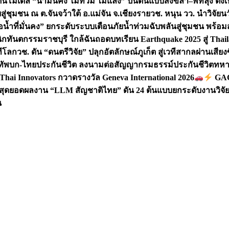
ันโมเดล “น้ำมั่นคง ไม่ท่วม ไม่แล้ง” ปั้นต้นแบบสงขลา–พัทลุง ตั้งเ
่ชุมชน ณ ต.จันจว้าใต้ อ.แม่จัน จ.เชียงราย
วช. หนุน วว. นำวิจัย
อน้ำที่มั่นคง” ยกระดับระบบเตือนภัยน้ำท่วมฉับพลันสู่ชุมชน พร้อ
นิกทันตกรรมราชบุรี ใกล้ฉัน
ถอดบทเรียน Earthquake 2025 สู่ Thai
ทีโลก
วช. ดัน “ดนตรีวิจัย” ปลุกอัตลักษณ์ภูเก็ต สู่เวทีสากลผ่านเสีย
ัพบก-ไทยประกันชีวิต ลงนามต่อสัญญากรมธรรม์ประกันชีวิตทหาร 
Thai Innovators กวาดรางวัล Geneva International 2026
GAC 
สุดยอดผลงาน “LLM สัญชาติไทย” ดัน 24 ต้นแบบยกระดับงานวิจัยส
น