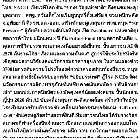
ไทย! SACIT เปิดเวทีโลก ดัน “ของขวัญแห่งชาติ” ดึงคนชมทะลุ 5
บุคลากร – สพฐ. หวั่นเด็กไทยเริ่มสูบบุหรี่ตั้งแต่วัย 9 ขวบ ผนึ
จ.อุทัยธานี ดึง รพ.สต.-อสม. เสริมทักษะดูแลสุขภาพ
วช.หนุน “รถท
Pressure” สู้ภัยเงียบความดันโลหิตสูง เปิด Dashboard แห่งชาติค
หอการค้าไทย ผนึกแผน 3 ปี ดัน Future Food เจาะตลาดอินเดีย 1
คุณภาพชีวิตประชาชนภาคเหนืออย่างยั่งยืน
วช. ปั้นเยาวชน AI 
2570 ดันงานวิจัย “สังคมและความมั่นคง” สู่การใช้ประโยชน์จริง
เชิญชมผลงานวิจัยและนวัตกรรมอาหารสุขภาพ ในงานแถลงข่าว
37001ยกระดับความโปร่งใสองค์กรปกครองส่วนท้องถิ่น
วช. หนุน
สะอาดอย่างยั่งยืน
สสส.ปลุกพลัง “ขยับประเทศ” สู้โรค NCDs จัดงาน “เ
นวัตกรรมการผลิต-บรรจุภัณฑ์เอเชีย คาดเงินสะพัด 5.5 พันล้าน
อว
เล่า” มอบประกาศนียบัตร 60 มัคคุเทศก์น้อยแห่งสยาม ปั้นนักเล่าเรื
ญี่ปุ่น 2026 ดัน AI ขับเคลื่อนสุขภาพ–สิ่งแวดล้อม สร้างนักวิทย์รุ่
โรงเรียนนายร้อยตำรวจ ขับเคลื่อนนวัตกรรมบอร์ดเกม “Gift or G
2569” ดันเศรษฐกิจสร้างสรรค์
ยินดี!ทีมเยาวชนไทย ได้รับรางวัล
สมาคมกีฬาเครื่องบินจำลองฯ เปิดสนามแข่งขันการออกแบบโดรน
เทคโนโลยีความมั่นคงไทย
วช. ผนึก ววน. ถกวิกฤต “หมอกควันภา