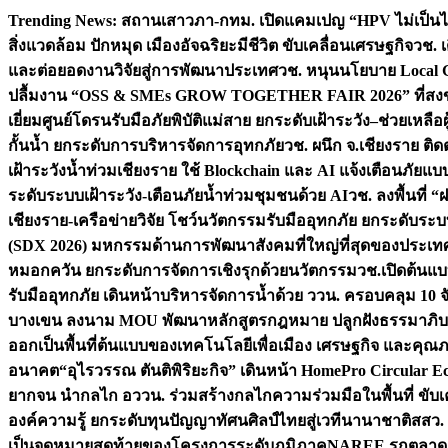
Skip
Trending News:
สถานเสาวภา-กทม. เปิดแคมเปญ “HPV ไม่เป็นไร…
to
สิ่งแวดล้อม ปักหมุด เมืองอัจฉริยะมีชีวิต ขับเคลื่อนเศรษฐกิจ
วช. 
content
และต่อยอดงานวิจัยสู่การพัฒนาประเทศ
วช. หนุนนโยบาย Local G
ปลื้มงาน “OSS & SMEs GROW TOGETHER FAIR 2026” ที่สงขลาป
เยี่ยมศูนย์โดรนรับมือภัยพิบัติแม่สาย ยกระดับเฝ้าระวัง–ช่วยเหลื
กั้นน้ำ ยกระดับการบริหารจัดการอุทกภัย
วช. ผนึก จ.เชียงราย ติ
เฝ้าระวังน้ำท่วมเชียงราย ใช้ Blockchain และ AI แจ้งเตือนภัยแ
ระดับระบบเฝ้าระวัง-เตือนภัยน้ำท่วมชุมชนด้วย AI
วช. ลงพื้นที่
เชียงราย-เครือข่ายวิจัย โชว์นวัตกรรมรับมืออุทกภัย ยกระดั
(SDX 2026) มหกรรมด้านการพัฒนาสังคมที่ใหญ่ที่สุดของประเทศ 
หมอกควัน ยกระดับการจัดการเชิงรุกด้วยนวัตกรรม
วช.เปิดต้นแบ
รับมืออุทกภัย เดินหน้าบริหารจัดการน้ำด้วย ววน. ครอบคลุม 10 จั
บางเขน ลงนาม MOU พัฒนาหลักสูตรกฎหมาย ปลูกฝังธรรมาภิบา
ออกเป็นพื้นที่ต้นแบบของเทคโนโลยีเพื่อเมือง เศรษฐกิจ และคุณภ
อนาคต
“อุไรวรรณ ตันติพิริยะกิจ” เดินหน้า HomePro Circular Eco
ยากจน นำกลไก อววน. ร่วมสร้างกลไกความร่วมมือในพื้นที่ ขับ
องค์ความรู้ ยกระดับทุนปัญญาทัศนศิลป์ไทยสู่เวทีนานาชาติ
สสว.
เป็นจุดหมายสุดท้ายของโครงการระดับภูมิภาค
NAREE รุกตลาด Co