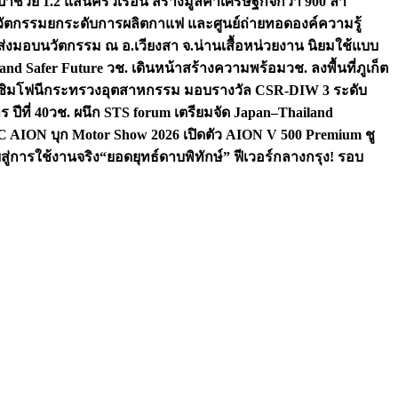
ป้าช่วย 1.2 แสนครัวเรือน สร้างมูลค่าเศรษฐกิจกว่า 900 ล้า
นวัตกรรมยกระดับการผลิตกาแฟ และศูนย์ถ่ายทอดองค์ความรู้
มส่งมอบนวัตกรรม ณ อ.เวียงสา จ.น่าน
เสื้อหน่วยงาน นิยมใช้แบบ
land Safer Future วช. เดินหน้าสร้างความพร้อม
วช. ลงพื้นที่ภูเก็ต
งซิมโฟนี
กระทรวงอุตสาหกรรม มอบรางวัล CSR-DIW 3 ระดับ
ปีที่ 40
วช. ผนึก STS forum เตรียมจัด Japan–Thailand
AION บุก Motor Show 2026 เปิดตัว AION V 500 Premium ชู
ู่การใช้งานจริง
“ยอดยุทธ์ดาบพิทักษ์” ฟีเวอร์กลางกรุง! รอบ