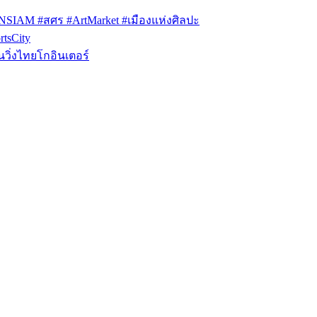
ONSIAM #สศร #ArtMarket #เมืองแห่งศิลปะ
tsCity
วิ่งไทยโกอินเตอร์