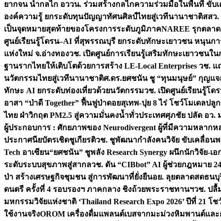
ยากจน นำกลไก อววน. ร่วมสร้างกลไกความร่วมมือในพื้นที่ ขับ
องค์ความรู้ ยกระดับทุนปัญญาทัศนศิลป์ไทยสู่เวทีนานาชาติ
สสว.
เป็นจุดหมายสุดท้ายของโครงการระดับภูมิภาค
NAREE รุกตลาด Co
ศูนย์เรียนรู้โดรน–AI ที่สุพรรณบุรี ยกระดับทักษะเยาวชน หนุน
แห่งใหม่ จ.อ่างทอง
วช. เปิดศูนย์การเรียนรู้เสริมทักษะเยาวชนใน
ฐานรากไทยให้เติบโตด้วยการสร้าง LE-Local Enterprises
วช. แถ
นวัตกรรมไทยสู่เวทีนานาชาติ
ศ.ดร.ยศชนัน ชู “ทุนมนุษย์” กุญแ
ทักษะ AI ยกระดับท่องเที่ยวด้วยนวัตกรรม
วช. เปิดศูนย์เรียนรู้
อาสา “ป่าดี Together” ฟื้นฟูป่าดอยสุเทพ-ปุย 8 ไร่ โชว์โมเดลป
ไทย ฝ่าวิกฤต PM2.5 สู่ความมั่นคงน้ำทั่วประเทศ
ศุภชัย ปลัด อว.
ผู้ประกอบการ : ศักยภาพของ Neurodivergent ผู้ที่มีความหลาก
ประกาศนียบัตรเชิดชูเกียรติ
วช. ชูพัฒนากำลังคนวิจัย ขับเคลื่อนพล
Tech อาเซียน
“ยศชนัน” ชูพลัง Research Synergy ผนึกนักวิจัย-เอ
ระดับระบบสุขภาพสู่สากล
วช. ดัน “CIBbot” AI ผู้ช่วยกฎหมาย 24
ป่า สร้างเศรษฐกิจชุมชน สู่การพัฒนาที่ยั่งยืน
อย. ลุยตลาดสดธนบุร
ดนตรี ครั้งที่ 4 รอบรองฯ ภาคกลาง ชิงถ้วยพระราชทานฯ
วช. ปลื
มหกรรมวิจัยแห่งชาติ ‘Thailand Research Expo 2026’ ปีที่ 21 โช
ใช้งานจริง
OROM เครื่องดื่มแพลนต์เบสจากมะม่วงหิมพานต์และก