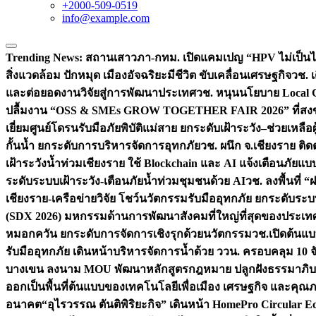
+2000-509-0519
info@example.com
Trending News:
สถานเสาวภา-กทม. เปิดแคมเปญ “HPV ไม่เป็นไร…
สิ่งแวดล้อม ปักหมุด เมืองอัจฉริยะมีชีวิต ขับเคลื่อนเศรษฐกิจ
วช. 
และต่อยอดงานวิจัยสู่การพัฒนาประเทศ
วช. หนุนนโยบาย Local G
ปลื้มงาน “OSS & SMEs GROW TOGETHER FAIR 2026” ที่สงขลาป
เยี่ยมศูนย์โดรนรับมือภัยพิบัติแม่สาย ยกระดับเฝ้าระวัง–ช่วยเหลื
กั้นน้ำ ยกระดับการบริหารจัดการอุทกภัย
วช. ผนึก จ.เชียงราย ติ
เฝ้าระวังน้ำท่วมเชียงราย ใช้ Blockchain และ AI แจ้งเตือนภัยแ
ระดับระบบเฝ้าระวัง-เตือนภัยน้ำท่วมชุมชนด้วย AI
วช. ลงพื้นที่
เชียงราย-เครือข่ายวิจัย โชว์นวัตกรรมรับมืออุทกภัย ยกระดั
(SDX 2026) มหกรรมด้านการพัฒนาสังคมที่ใหญ่ที่สุดของประเทศ 
หมอกควัน ยกระดับการจัดการเชิงรุกด้วยนวัตกรรม
วช.เปิดต้นแบ
รับมืออุทกภัย เดินหน้าบริหารจัดการน้ำด้วย ววน. ครอบคลุม 10 จั
บางเขน ลงนาม MOU พัฒนาหลักสูตรกฎหมาย ปลูกฝังธรรมาภิบา
ออกเป็นพื้นที่ต้นแบบของเทคโนโลยีเพื่อเมือง เศรษฐกิจ และคุณภ
อนาคต
“อุไรวรรณ ตันติพิริยะกิจ” เดินหน้า HomePro Circular Eco