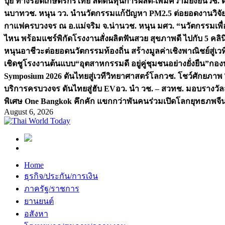
ปุ๋ย ทางรอดเกษตรกรไทย ลดต้นทุนการผลิต-เพิ่มความยั่งยืน
วช. ด
นบาท
วช. หนุน วว. นำนวัตกรรมแก้ปัญหา PM2.5 ต่อยอดงานวิจัยสู
กาแฟครบวงจร ณ อ.แม่จริม จ.น่าน
วช. หนุน มศว. “นวัตกรรมเพื่
ไหน พร้อมแชร์พิกัดโรงงานสั่งผลิต
ฟันสวย สุขภาพดี ไปกับ 5 คลิ
หนุนอาชีวะต่อยอดนวัตกรรมท้องถิ่น สร้างมูลค่าเชิงพาณิชย์สู่เว
เชิดชูโรงงานต้นแบบ“อุตสาหกรรมดี อยู่คู่ชุมชนอย่างยั่งยืน”
กองท
Symposium 2026 ดันไทยสู่เวทีวิทยาศาสตร์โลก
วช. โชว์ศักยภาพ 
บริการครบวงจร ดันไทยสู่ฮับ EV
อว. นำ วช. – สวทช. มอบรางวัล
พิเศษ One Bangkok คึกคัก แขกกว่าพันคนร่วมเปิดโลกยุทธภพจี
August 6, 2026
Home
ธุรกิจ/ประกัน/การเงิน
ภาครัฐ/ราชการ
ยานยนต์
อสังหา