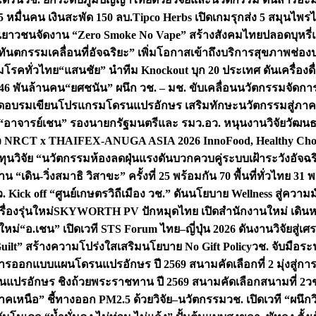
 หมื่นคน เงินสะพัด 150 ลบ.
Tipco Herbs เปิดเกมรุกส่ง 5 สมุนไพ
กพลังเยาวชนจัดงาน “Zero Smoke No Vape” สร้างสังคมไทยปลอดบุหรี่แ
ันตกรรมเคลื่อนที่อัจฉริยะ” เพิ่มโอกาสเข้าถึงบริการสุขภาพช่องปาก
ุมโรคทั่วไทย
“แสนชัย” นำทีม Knockout บุก 20 ประเทศ ดันเครื่องดื่ม
.46 พันล้านคน
“ยศชนัน” ผนึก วช. – มช. ขับเคลื่อนนวัตกรรมจัดการ
จัดอบรมเขียนโปรแกรมโดรนแปรอักษร เสริมทักษะนวัตกรรมสู่ภาคป
“อาจารย์เชน” รองนายกรัฐมนตรีและ รมว.อว. หนุนงานวิจัยวัฒน
 NRCT x THAIFEX-ANUGA ASIA 2026 InnoFood, Healthy Cho
ทุนวิจัย “นวัตกรรมห้องลดฝุ่นแรงดันบวกควบคู่ระบบเฝ้าระวังอัจฉ
ดิน-วิ่งสมาธิ วิสาขะ” ครั้งที่ 25 พร้อมกัน 70 พื้นที่ทั่วไทย 31 พ.
. Kick off “ศูนย์เกษตรวิถีเมือง วช.” ดันนโยบาย Wellness สู่คว
่องรุ่นใหม่
SKYWORTH PV ปักหมุดไทย เปิดสำนักงานใหม่ เดินหน
นใหม่
“อ.เชน” เปิดเวที STS Forum ไทย–ญี่ปุ่น 2026 ดันงานวิจัยสู่
uilt” สร้างความโปร่งใสเสริมนโยบาย No Gift Policy
วช. จับมือร
การออกแบบแผนโดรนแปรอักษร ปี 2569 สนามคัดเลือกที่ 2 มุ่งสู่ก
แปรอักษร ชิงถ้วยพระราชทาน ปี 2569 สนามคัดเลือกสนามที่ 2
วช
คเหนือ” ชี้ทางออก PM2.5 ด้วยวิจัย–นวัตกรรม
วช. เปิดเวที “ผนึก