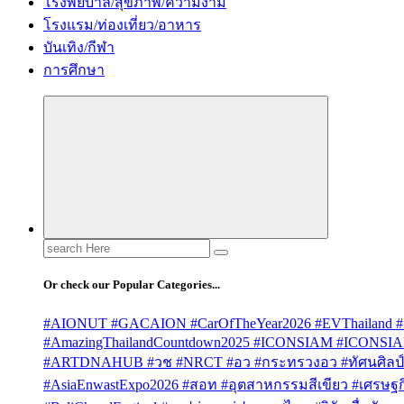
โรงพยบาล/สุขภาพ/ความงาม
โรงแรม/ท่องเที่ยว/อาหาร
บันเทิง/กีฬา
การศึกษา
Search
for:
Or check our Popular Categories...
#AIONUT #GACAION #CarOfTheYear2026 #EVThailand #
#AmazingThailandCountdown2025 #ICONSIAM #ICONSI
#ARTDNAHUB #วช #NRCT #อว #กระทรวงอว #ทัศนศิลป์ #
#AsiaEnwastExpo2026 #สอท #อุตสาหกรรมสีเขียว #เศรษฐกิจ