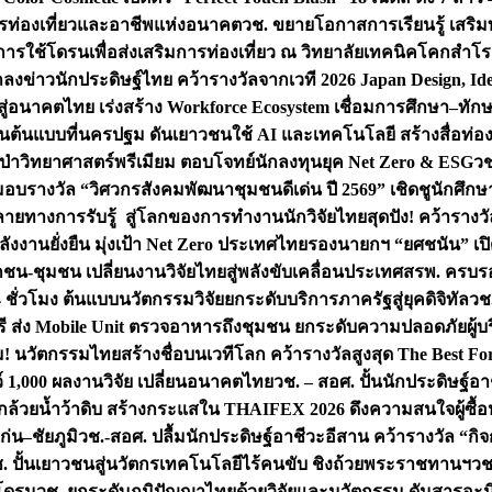
การท่องเที่ยวและอาชีพแห่งอนาคต
วช. ขยายโอกาสการเรียนรู้ เสริมท
การใช้โดรนเพื่อส่งเสริมการท่องเที่ยว ณ วิทยาลัยเทคนิคโคกสำโรง
ลงข่าวนักประดิษฐ์ไทย คว้ารางวัลจากเวที 2026 Japan Design, Ide
จสู่อนาคตไทย เร่งสร้าง Workforce Ecosystem เชื่อมการศึกษา–ท
โดรนต้นแบบที่นครปฐม ดันเยาวชนใช้ AI และเทคโนโลยี สร้างสื่อท่องเ
ลูกป่าวิทยาศาสตร์พรีเมียม ตอบโจทย์นักลงทุนยุค Net Zero & ESG
วช
 มอบรางวัล “วิศวกรสังคมพัฒนาชุมชนดีเด่น ปี 2569” เชิดชูนักศึ
หลายทางการรับรู้ สู่โลกของการทำงาน
นักวิจัยไทยสุดปัง! คว้ารา
ังงานยั่งยืน มุ่งเป้า Net Zero ประเทศไทย
รองนายกฯ “ยศชนัน” เปิด
กชน-ชุมชน เปลี่ยนงานวิจัยไทยสู่พลังขับเคลื่อนประเทศ
สรพ. ครบรอบ
 ชั่วโมง ต้นแบบนวัตกรรมวิจัยยกระดับบริการภาครัฐสู่ยุคดิจิทัล
วช.
ี ส่ง Mobile Unit ตรวจอาหารถึงชุมชน ยกระดับความปลอดภัยผู้บ
้ม! นวัตกรรมไทยสร้างชื่อบนเวทีโลก คว้ารางวัลสูงสุด The Best F
ว์ 1,000 ผลงานวิจัย เปลี่ยนอนาคตไทย
วช. – สอศ. ปั้นนักประดิษฐ์อ
ล้วยน้ำว้าดิบ สร้างกระแสใน THAIFEX 2026 ดึงความสนใจผู้ซื
่น–ชัยภูมิ
วช.-สอศ. ปลื้มนักประดิษฐ์อาชีวะอีสาน คว้ารางวัล “ก
วช. ปั้นเยาวชนสู่นวัตกรเทคโนโลยีไร้คนขับ ชิงถ้วยพระราชทานฯ
วช
พโดรน
วช. ยกระดับภูมิปัญญาไทยด้วยวิจัยและนวัตกรรม ดันสารอะม