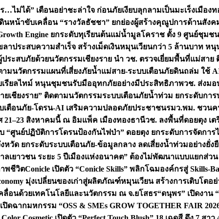
ไม่ได้” เตือนอย่าชะล่าใจ ก่อนภัยเงียบลุกลามเป็นมะเร็ง
เมืองท
เดินหน้าขับเคลื่อน “รางวัลธัชชา” ยกย่องผู้สร้างคุณูปการด้าน
rowth Engine ยกระดับทุเรียนต้นแม่น้ำมูลโคราช ตั้ง 9 ศูนย์ชุม
ระสบความสำเร็จ สร้างเม็ดเงินหมุนเวียนกว่า 5 ล้านบาท หนุน S
อผู้ประสบภัยด้วยนวัตกรรม
เชียงราย นำ วช. ตรวจเยี่ยมพื้นที่แม่สา
ดตามนวัตกรรมแผนที่เสี่ยงภัยน้ำแม่สาย-ระบบเตือนภัยดินถล่ม ใช้ AI
บบเรียลไทม์ หนุนชุมชนรับมืออุทกภัยอย่างมีประสิทธิภาพ
วช. ส่งมอ
 “ฝายเชียงราย” ติดตามนวัตกรรมระบบเตือนภัยน้ำท่วม ยกระดับการบ
บระบบเตือนภัย-โดรน-AI เสริมความปลอดภัยประชาชน
รมว.พม. ชวนคน
21–23 สิงหาคมนี้ ณ อิมแพ็ค เมืองทองธานี
วช. ลงพื้นที่ดอยตุง 
บ “ศูนย์ปฏิบัติการโดรนป้องกันไฟป่า” ดอยตุง ยกระดับการจัดการ
งหวัด ยกระดับระบบเตือนภัย-ข้อมูลกลาง ลดเสี่ยงน้ำท่วมอย่างยั่งย
ลเยาวชน ระยะ 5 ปี
เมืองแห่งอนาคต” ต้องไม่พัฒนาแบบแยกส่วน วี
าพชีวิต
Conicle เปิดตัว “Conicle Skills” พลิกโฉมองค์กรสู่ Skil
nomy มุ่งเปลี่ยนของเก่าสู่ผลิตภัณฑ์หมุนเวียน สร้างการเติบโตอย่า
เคลื่อนด้วยเทคโนโลยีและนวัตกรรม ณ จ.ยโสธร
“ดนุพร” เปิดงาน 
 เปิดฉากมหกรรม “OSS & SMEs GROW TOGETHER FAIR 2026” ครั้
lor Cosmetic เปิดตัว “Perfect Touch Blush” 18 เฉดสี ดึง 7 สาว 