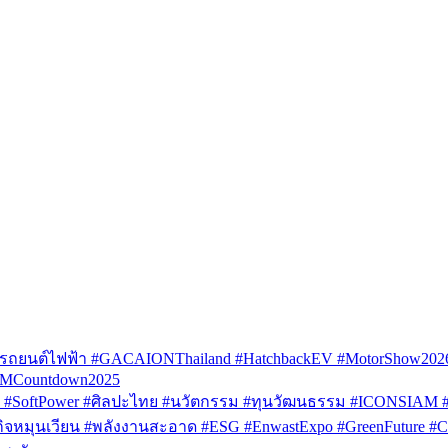
รถยนต์ไฟฟ้า #GACAIONThailand #HatchbackEV #MotorShow202
AMCountdown2025
SoftPower #ศิลปะไทย #นวัตกรรม #ทุนวัฒนธรรม #ICONSIAM #V
หมุนเวียน #พลังงานสะอาด #ESG #EnwastExpo #GreenFuture #Circul