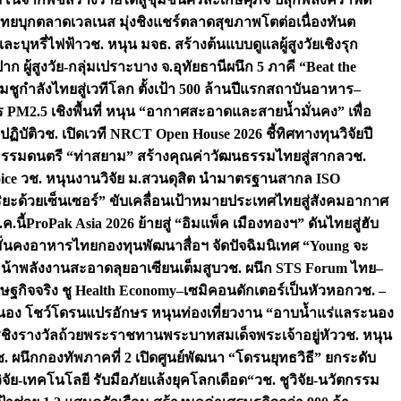
รไทยบุกตลาดเวลเนส มุ่งชิงแชร์ตลาดสุขภาพโตต่อเนื่อง
ทันต
ละบุหรี่ไฟฟ้า
วช. หนุน มจธ. สร้างต้นแบบดูแลผู้สูงวัยเชิงรุก
 ผู้สูงวัย-กลุ่มเปราะบาง จ.อุทัยธานี
ผนึก 5 ภาคี “Beat the
ชูกำลังไทยสู่เวทีโลก ตั้งเป้า 500 ล้านปีแรก
สถาบันอาหาร–
 PM2.5 เชิงพื้นที่ หนุน “อากาศสะอาดและสายน้ำมั่นคง” เพื่อ
ฏิบัติ
วช. เปิดเวที NRCT Open House 2026 ชี้ทิศทางทุนวิจัยปี
ธรรมดนตรี “ท่าสยาม” สร้างคุณค่าวัฒนธรรมไทยสู่สากล
วช.
ice
วช. หนุนงานวิจัย ม.สวนดุสิต นำมาตรฐานสากล ISO
ริยะด้วยเซ็นเซอร์” ขับเคลื่อนเป้าหมายประเทศไทยสู่สังคมอากาศ
ค.นี้
ProPak Asia 2026 ย้ายสู่ “อิมแพ็ค เมืองทองฯ” ดันไทยสู่ฮับ
ามมั่นคงอาหารไทย
กองทุนพัฒนาสื่อฯ จัดปัจฉิมนิเทศ “Young จะ
้าพลังงานสะอาดลุยอาเซียนเต็มสูบ
วช. ผนึก STS Forum ไทย–
เศรษฐกิจจริง ชู Health Economy–เซมิคอนดักเตอร์เป็นหัวหอก
วช. –
ะนอง โชว์โดรนแปรอักษร หนุนท่องเที่ยวงาน “อาบน้ำแร่แลระนอง
ารชิงรางวัลถ้วยพระราชทานพระบาทสมเด็จพระเจ้าอยู่หัว
วช. หนุน
. ผนึกกองทัพภาคที่ 2 เปิดศูนย์พัฒนา “โดรนยุทธวิธี” ยกระดับ
วิจัย-เทคโนโลยี รับมือภัยแล้งยุคโลกเดือด“
วช. ชูวิจัย-นวัตกรรม