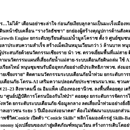
ไม่ได้” เตือนอย่าชะล่าใจ ก่อนภัยเงียบลุกลามเป็นมะเร็ง
เมืองท
เดินหน้าขับเคลื่อน “รางวัลธัชชา” ยกย่องผู้สร้างคุณูปการด้าน
rowth Engine ยกระดับทุเรียนต้นแม่น้ำมูลโคราช ตั้ง 9 ศูนย์ชุม
ระสบความสำเร็จ สร้างเม็ดเงินหมุนเวียนกว่า 5 ล้านบาท หนุน S
อผู้ประสบภัยด้วยนวัตกรรม
เชียงราย นำ วช. ตรวจเยี่ยมพื้นที่แม่สา
ดตามนวัตกรรมแผนที่เสี่ยงภัยน้ำแม่สาย-ระบบเตือนภัยดินถล่ม ใช้ AI
บบเรียลไทม์ หนุนชุมชนรับมืออุทกภัยอย่างมีประสิทธิภาพ
วช. ส่งมอ
 “ฝายเชียงราย” ติดตามนวัตกรรมระบบเตือนภัยน้ำท่วม ยกระดับการบ
บระบบเตือนภัย-โดรน-AI เสริมความปลอดภัยประชาชน
รมว.พม. ชวนคน
21–23 สิงหาคมนี้ ณ อิมแพ็ค เมืองทองธานี
วช. ลงพื้นที่ดอยตุง 
บ “ศูนย์ปฏิบัติการโดรนป้องกันไฟป่า” ดอยตุง ยกระดับการจัดการ
งหวัด ยกระดับระบบเตือนภัย-ข้อมูลกลาง ลดเสี่ยงน้ำท่วมอย่างยั่งย
ลเยาวชน ระยะ 5 ปี
เมืองแห่งอนาคต” ต้องไม่พัฒนาแบบแยกส่วน วี
าพชีวิต
Conicle เปิดตัว “Conicle Skills” พลิกโฉมองค์กรสู่ Skil
nomy มุ่งเปลี่ยนของเก่าสู่ผลิตภัณฑ์หมุนเวียน สร้างการเติบโตอย่า