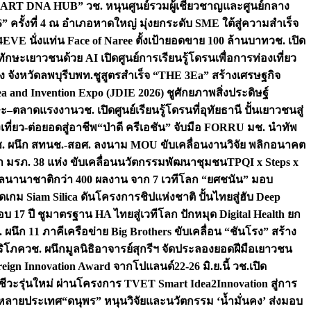
“ART DNA HUB” วช. หนุนศูนย์รวมผู้เชี่ยวชาญและศูนย์กลาง
งที่ 4 ณ อำเภอหาดใหญ่ มุ่งยกระดับ SME ใต้สู่ความสำเร็จ
4EVE นั่งแท่น Face of Naree ตั้งเป้ายอดขาย 100 ล้านบาท
วช. เปิด
ักษะเยาวชนด้วย AI เปิดศูนย์การเรียนรู้โดรนเพื่อการท่องเที่ยว
 จังหวัดลพบุรี
บพท.ชูสูตรสำเร็จ “THE 3Ea” สร้างเศรษฐกิจ
a and Invention Expo (JDIE 2026) ชูศักยภาพสิ่งประดิษฐ์
ักษะ–ตลาดแรงงาน
วช. เปิดศูนย์เรียนรู้โดรนที่อุทัยธานี ปั้นเยาวชนสู่
ที่ยว-ต่อยอดสู่อาชีพ
“ป่าดี ครีเอชัน” จับมือ FORRU มช. นำทัพ
. ผนึก สทนช.-สอศ. ลงนาม MOU ขับเคลื่อนงานวิจัย พลิกอนาคต
กษา มรภ. 38 แห่ง ขับเคลื่อนนวัตกรรมพัฒนาชุมชน
TPQI x Steps x
งวัลนานาชาติกว่า 400 ผลงาน จาก 7 เวทีโลก “ยศชนัน” มอบ
เกม Siam Silica ดันโครงการชิปแห่งชาติ ปั้นไทยสู่ฮับ Deep
 17 ปี ชูมาตรฐาน HA ไทยสู่เวทีโลก ปักหมุด Digital Health ยก
 ผนึก 11 ภาคีเครือข่าย Big Brothers ขับเคลื่อน “ชันโรง” สร้าง
ริโภค
วช. ผนึกมูลนิธิอาจารย์สุกรีฯ จัดประลองยอดฝีมือเยาวชน
oreign Innovation Award จากโปแลนด์
22-26 มิ.ย.นี้ วช.เปิด
าชีวะรุ่นใหม่ ผ่านโครงการ TVET Smart Idea2Innovation สู่การ
้อหลายประเทศ
“ดนุพร” หนุนวิจัยและนวัตกรรม ‘น้ำมั่นคง’ ส่งมอบ