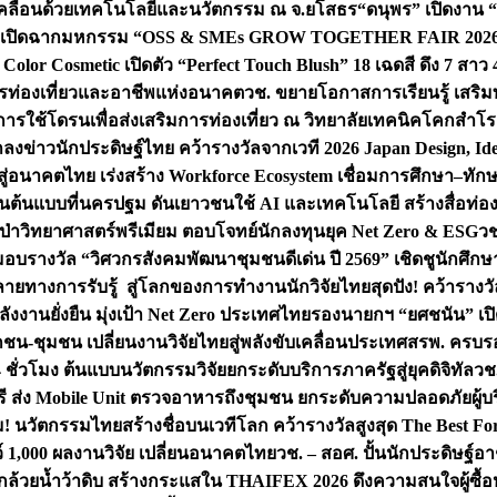
เคลื่อนด้วยเทคโนโลยีและนวัตกรรม ณ จ.ยโสธร
“ดนุพร” เปิดงาน 
 เปิดฉากมหกรรม “OSS & SMEs GROW TOGETHER FAIR 2026” ครั้
lor Cosmetic เปิดตัว “Perfect Touch Blush” 18 เฉดสี ดึง 7 สาว 
การท่องเที่ยวและอาชีพแห่งอนาคต
วช. ขยายโอกาสการเรียนรู้ เสริมท
การใช้โดรนเพื่อส่งเสริมการท่องเที่ยว ณ วิทยาลัยเทคนิคโคกสำโรง
ลงข่าวนักประดิษฐ์ไทย คว้ารางวัลจากเวที 2026 Japan Design, Ide
จสู่อนาคตไทย เร่งสร้าง Workforce Ecosystem เชื่อมการศึกษา–ท
โดรนต้นแบบที่นครปฐม ดันเยาวชนใช้ AI และเทคโนโลยี สร้างสื่อท่องเ
ลูกป่าวิทยาศาสตร์พรีเมียม ตอบโจทย์นักลงทุนยุค Net Zero & ESG
วช
 มอบรางวัล “วิศวกรสังคมพัฒนาชุมชนดีเด่น ปี 2569” เชิดชูนักศึ
หลายทางการรับรู้ สู่โลกของการทำงาน
นักวิจัยไทยสุดปัง! คว้ารา
ังงานยั่งยืน มุ่งเป้า Net Zero ประเทศไทย
รองนายกฯ “ยศชนัน” เปิด
กชน-ชุมชน เปลี่ยนงานวิจัยไทยสู่พลังขับเคลื่อนประเทศ
สรพ. ครบรอบ
 ชั่วโมง ต้นแบบนวัตกรรมวิจัยยกระดับบริการภาครัฐสู่ยุคดิจิทัล
วช.
ี ส่ง Mobile Unit ตรวจอาหารถึงชุมชน ยกระดับความปลอดภัยผู้บ
้ม! นวัตกรรมไทยสร้างชื่อบนเวทีโลก คว้ารางวัลสูงสุด The Best F
ว์ 1,000 ผลงานวิจัย เปลี่ยนอนาคตไทย
วช. – สอศ. ปั้นนักประดิษฐ์อ
ล้วยน้ำว้าดิบ สร้างกระแสใน THAIFEX 2026 ดึงความสนใจผู้ซื