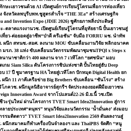
ักษะเยาวชนด้วย AI เปิดศูนย์การเรียนรู้โดรนเพื่อการท่องเที่ยว
 จังหวัดลพบุรี
บพท.ชูสูตรสำเร็จ “THE 3Ea” สร้างเศรษฐกิจ
a and Invention Expo (JDIE 2026) ชูศักยภาพสิ่งประดิษฐ์
ักษะ–ตลาดแรงงาน
วช. เปิดศูนย์เรียนรู้โดรนที่อุทัยธานี ปั้นเยาวชนสู่
ที่ยว-ต่อยอดสู่อาชีพ
“ป่าดี ครีเอชัน” จับมือ FORRU มช. นำทัพ
. ผนึก สทนช.-สอศ. ลงนาม MOU ขับเคลื่อนงานวิจัย พลิกอนาคต
กษา มรภ. 38 แห่ง ขับเคลื่อนนวัตกรรมพัฒนาชุมชน
TPQI x Steps x
งวัลนานาชาติกว่า 400 ผลงาน จาก 7 เวทีโลก “ยศชนัน” มอบ
เกม Siam Silica ดันโครงการชิปแห่งชาติ ปั้นไทยสู่ฮับ Deep
 17 ปี ชูมาตรฐาน HA ไทยสู่เวทีโลก ปักหมุด Digital Health ยก
 ผนึก 11 ภาคีเครือข่าย Big Brothers ขับเคลื่อน “ชันโรง” สร้าง
ริโภค
วช. ผนึกมูลนิธิอาจารย์สุกรีฯ จัดประลองยอดฝีมือเยาวชน
oreign Innovation Award จากโปแลนด์
22-26 มิ.ย.นี้ วช.เปิด
าชีวะรุ่นใหม่ ผ่านโครงการ TVET Smart Idea2Innovation สู่การ
้อหลายประเทศ
“ดนุพร” หนุนวิจัยและนวัตกรรม ‘น้ำมั่นคง’ ส่งมอบ
ิจกรรมติดดาว” TVET Smart Idea2Innovation 2569 ดันผลงานสู่
. ผนึกสมาคมกีฬาเครื่องบินจำลองฯ และ ThaiPBS จัดศึก “หนู
ิโนจากพืชสร้างรายได้สู่ชุมชนศรีสะเกษ
ศุภจี ปลุกพลังคราฟต์