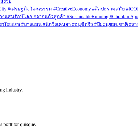
สูงวัย
rCity #เศรษฐกิจวัฒนธรรม #CreativeEconomy #ศิลปะร่วมสมัย #IC
งแสนรักษ์โลก #จากแก้วสู่กล้า #SustainableRunning #ChonburiSpor
Tourism #บางแสน #นักวิ่งเคนยา #อนุชิตจิว #ปิยะนุชสุขชาติ #งาน
ng industry.
s porttitor quisque.