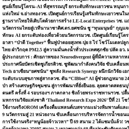
ศูนย์เรียนรู้โดรน–AI ที่สุพรรณบุรี ยกระดับทักษะเยาวชน หนุน
แห่งใหม่ จ.อ่างทอง
วช. เปิดศูนย์การเรียนรู้เสริมทักษะเยาวชนใน
ฐานรากไทยให้เติบโตด้วยการสร้าง LE-Local Enterprises
วช. แถ
นวัตกรรมไทยสู่เวทีนานาชาติ
ศ.ดร.ยศชนัน ชู “ทุนมนุษย์” กุญแ
ทักษะ AI ยกระดับท่องเที่ยวด้วยนวัตกรรม
วช. เปิดศูนย์เรียนรู้
อาสา “ป่าดี Together” ฟื้นฟูป่าดอยสุเทพ-ปุย 8 ไร่ โชว์โมเดลป
ไทย ฝ่าวิกฤต PM2.5 สู่ความมั่นคงน้ำทั่วประเทศ
ศุภชัย ปลัด อว.
ผู้ประกอบการ : ศักยภาพของ Neurodivergent ผู้ที่มีความหลาก
ประกาศนียบัตรเชิดชูเกียรติ
วช. ชูพัฒนากำลังคนวิจัย ขับเคลื่อนพล
Tech อาเซียน
“ยศชนัน” ชูพลัง Research Synergy ผนึกนักวิจัย-เอ
ระดับระบบสุขภาพสู่สากล
วช. ดัน “CIBbot” AI ผู้ช่วยกฎหมาย 24
ป่า สร้างเศรษฐกิจชุมชน สู่การพัฒนาที่ยั่งยืน
อย. ลุยตลาดสดธนบุร
ดนตรี ครั้งที่ 4 รอบรองฯ ภาคกลาง ชิงถ้วยพระราชทานฯ
วช. ปลื
มหกรรมวิจัยแห่งชาติ ‘Thailand Research Expo 2026’ ปีที่ 21 โช
ใช้งานจริง
OROM เครื่องดื่มแพลนต์เบสจากมะม่วงหิมพานต์และก
9 นวัตกรรมสู่ 21 หน่วยงาน ขับเคลื่อนการบริหารจัดการน้ำขอนแก
การใช้งานจริง
“หนูน้อยจ้าวเวหา” ปี 69 สนาม 2 ได้แชมป์แล้ว! 
น้อยจ้าวเวหา 2569” สนาม 2 เยาวชนกว่า 60 ทีมประชันศักยภา