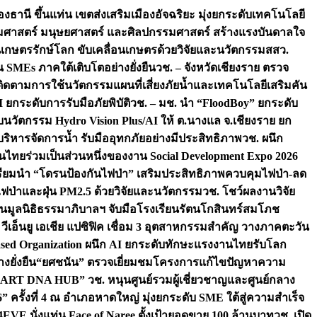
องธานี ขึ้นแท่น เขตส่งเสริมเมืองอัจฉริยะ มุ่งยกระดับเทคโนโลยี
สังคมศาสตร์ มนุษยศาสตร์ และศิลปกรรมศาสตร์ สร้างแรงบันดาลใจ
ชนเกษตรรักษ์โลก ขับเคลื่อนเกษตรด้วยวิจัยและนวัตกรรม
สสว.
MEs ภาคใต้เติบโตอย่างยั่งยืน
วช. – จังหวัดเชียงราย ตรวจ
ย ติดตามการใช้นวัตกรรมแผนที่เสี่ยงภัยน้ำและเทคโนโลยีเสริมคัน
 ยกระดับการรับมือภัยพิบัติ
วช. – มช. นำ “FloodBoy” ยกระดับ
บนวัตกรรม Hydro Vision Plus/AI ให้ ต.นางแล จ.เชียงราย ยก
ริหารจัดการน้ำ รับมืออุทกภัยอย่างมีประสิทธิภาพ
วช. ผนึก
ไทยร่วมเป็นส่วนหนึ่งของงาน Social Development Expo 2026
เตรียมนำ “โดรนป้องกันไฟป่า” เสริมประสิทธิภาพควบคุมไฟป่า-ลด
ไฟป่าและฝุ่น PM2.5 ด้วยวิจัยและนวัตกรรม
วช. โชว์ผลงานวิจัย
ืน
มูลนิธิธรรมาภิบาลฯ จับมือโรงเรียนรัตนโกสินทร์สมโภช
เอ็นยู เอเชีย แปซิฟิค เชื่อม 3 อุตสาหกรรมสำคัญ วางภาคตะวัน
ls-Based Organization ผนึก AI ยกระดับทักษะแรงงานไทยรับโลก
งยั่งยืน
“ยศชนัน” ตรวจเยี่ยมชมโครงการแก้ไขปัญหาความ
“ART DNA HUB” วช. หนุนศูนย์รวมผู้เชี่ยวชาญและศูนย์กลาง
งที่ 4 ณ อำเภอหาดใหญ่ มุ่งยกระดับ SME ใต้สู่ความสำเร็จ
4EVE นั่งแท่น Face of Naree ตั้งเป้ายอดขาย 100 ล้านบาท
วช. เปิด