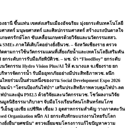
องธานี ขึ้นแท่น เขตส่งเสริมเมืองอัจฉริยะ มุ่งยกระดับเทคโนโลยี
สังคมศาสตร์ มนุษยศาสตร์ และศิลปกรรมศาสตร์ สร้างแรงบันดาลใจ
ชนเกษตรรักษ์โลก ขับเคลื่อนเกษตรด้วยวิจัยและนวัตกรรม
สสว.
MEs ภาคใต้เติบโตอย่างยั่งยืน
วช. – จังหวัดเชียงราย ตรวจ
ย ติดตามการใช้นวัตกรรมแผนที่เสี่ยงภัยน้ำและเทคโนโลยีเสริมคัน
 ยกระดับการรับมือภัยพิบัติ
วช. – มช. นำ “FloodBoy” ยกระดับ
บนวัตกรรม Hydro Vision Plus/AI ให้ ต.นางแล จ.เชียงราย ยก
ริหารจัดการน้ำ รับมืออุทกภัยอย่างมีประสิทธิภาพ
วช. ผนึก
ไทยร่วมเป็นส่วนหนึ่งของงาน Social Development Expo 2026
เตรียมนำ “โดรนป้องกันไฟป่า” เสริมประสิทธิภาพควบคุมไฟป่า-ลด
ไฟป่าและฝุ่น PM2.5 ด้วยวิจัยและนวัตกรรม
วช. โชว์ผลงานวิจัย
ืน
มูลนิธิธรรมาภิบาลฯ จับมือโรงเรียนรัตนโกสินทร์สมโภช
เอ็นยู เอเชีย แปซิฟิค เชื่อม 3 อุตสาหกรรมสำคัญ วางภาคตะวัน
ls-Based Organization ผนึก AI ยกระดับทักษะแรงงานไทยรับโลก
งยั่งยืน
“ยศชนัน” ตรวจเยี่ยมชมโครงการแก้ไขปัญหาความ