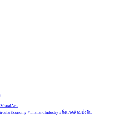
6
isualArts
arEconomy #ThailandIndustry #สิ่งแวดล้อมยั่งยืน