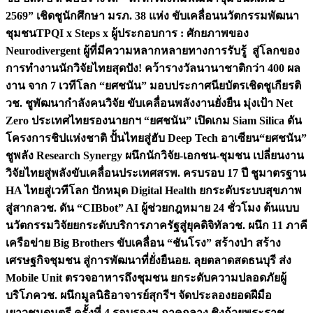
2569” เชิดชูนักศึกษา มรภ. 38 แห่ง ขับเคลื่อนนวัตกรรมพัฒนา
ชุมชน
TPQI x Steps x ผู้ประกอบการ : ศักยภาพของ
Neurodivergent ผู้ที่มีความหลากหลายทางการรับรู้ สู่โลกของ
การทำงาน
นักวิจัยไทยสุดปัง! คว้ารางวัลนานาชาติกว่า 400 ผล
งาน จาก 7 เวทีโลก “ยศชนัน” มอบประกาศนียบัตรเชิดชูเกียรติ
วช. ชูพัฒนากำลังคนวิจัย ขับเคลื่อนพลังงานยั่งยืน มุ่งเป้า Net
Zero ประเทศไทย
รองนายกฯ “ยศชนัน” เปิดเกม Siam Silica ดัน
โครงการชิปแห่งชาติ ปั้นไทยสู่ฮับ Deep Tech อาเซียน
“ยศชนัน”
ชูพลัง Research Synergy ผนึกนักวิจัย-เอกชน-ชุมชน เปลี่ยนงาน
วิจัยไทยสู่พลังขับเคลื่อนประเทศ
สรพ. ครบรอบ 17 ปี ชูมาตรฐาน
HA ไทยสู่เวทีโลก ปักหมุด Digital Health ยกระดับระบบสุขภาพ
สู่สากล
วช. ดัน “CIBbot” AI ผู้ช่วยกฎหมาย 24 ชั่วโมง ต้นแบบ
นวัตกรรมวิจัยยกระดับบริการภาครัฐสู่ยุคดิจิทัล
วช. ผนึก 11 ภาคี
เครือข่าย Big Brothers ขับเคลื่อน “ชันโรง” สร้างป่า สร้าง
เศรษฐกิจชุมชน สู่การพัฒนาที่ยั่งยืน
อย. ลุยตลาดสดธนบุรี ส่ง
Mobile Unit ตรวจอาหารถึงชุมชน ยกระดับความปลอดภัยผู้
บริโภค
วช. ผนึกมูลนิธิอาจารย์สุกรีฯ จัดประลองยอดฝีมือ
เยาวชนดนตรี ครั้งที่ 4 รอบรองฯ ภาคกลาง ชิงถ้วยพระราช