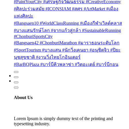
#PaintYourCity #เศรษฐกิจวัฒนธรรม #CreativeEconomy
#ศิลปะร่วมสมัย #ICONSIAM #สศร #ArtMarket #เมือง
แห่งศิลปะ
#Bangsaen10 #WorldClassRunning #เมืองกีฬาเวิลด์คลาส
#บางแสนรักษ์โลก #จากแก้วสู่กล้า #SustainableRunning
#ChonburiSportsCity
#Bangsaen42 #ChonburiMarathon #มาราธอนระดับโลก
#SportTourism #บางแสน #นักวิ่งเคนยา #อนุชิตจิว #ปิยะ
นุชสุขชาติ #งานวิ่งไทยโกอินเตอร์
#BarBQPlaza #บาร์บีคิวพลาซ่า #วิตอะเดย์ #บาร์บีกอน
About Us
Lorem Ipsum is simply dummy text of the printing and
typesetting industry.