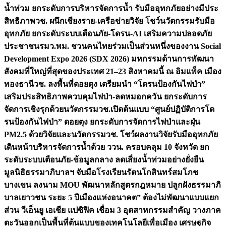
น้ำท่วม ยกระดับการบริหารจัดการน้ำ รับมืออุทกภัยอย่างมีประ
สิทธิภาพ
วช. ผนึกเชียงราย-เครือข่ายวิจัย โชว์นวัตกรรมรับมือ
อุทกภัย ยกระดับระบบเตือนภัย-โดรน-AI เสริมความปลอดภัย
ประชาชน
รมว.พม. ชวนคนไทยร่วมเป็นส่วนหนึ่งของงาน Social
Development Expo 2026 (SDX 2026) มหกรรมด้านการพัฒนา
สังคมที่ใหญ่ที่สุดของประเทศ 21–23 สิงหาคมนี้ ณ อิมแพ็ค เมือง
ทองธานี
วช. ลงพื้นที่ดอยตุง เตรียมนำ “โดรนป้องกันไฟป่า”
เสริมประสิทธิภาพควบคุมไฟป่า-ลดหมอกควัน ยกระดับการ
จัดการเชิงรุกด้วยนวัตกรรม
วช.เปิดต้นแบบ “ศูนย์ปฏิบัติการโด
รนป้องกันไฟป่า” ดอยตุง ยกระดับการจัดการไฟป่าและฝุ่น
PM2.5 ด้วยวิจัยและนวัตกรรม
วช. โชว์ผลงานวิจัยรับมืออุทกภัย
เดินหน้าบริหารจัดการน้ำด้วย ววน. ครอบคลุม 10 จังหวัด ยก
ระดับระบบเตือนภัย-ข้อมูลกลาง ลดเสี่ยงน้ำท่วมอย่างยั่งยืน
มูลนิธิธรรมาภิบาลฯ จับมือโรงเรียนรัตนโกสินทร์สมโภช
บางเขน ลงนาม MOU พัฒนาหลักสูตรกฎหมาย ปลูกฝังธรรมาภิ
บาลเยาวชน ระยะ 5 ปี
เมืองแห่งอนาคต” ต้องไม่พัฒนาแบบแยก
ส่วน วีเอ็นยู เอเชีย แปซิฟิค เชื่อม 3 อุตสาหกรรมสำคัญ วางภาค
ตะวันออกเป็นพื้นที่ต้นแบบของเทคโนโลยีเพื่อเมือง เศรษฐกิจ