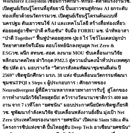
Workforce Ecosystem เชื่อมการศึกษา–ทักษะ–ตลาดแรงงาน
วช.
เปิดศูนย์เรียนรู้โดรนที่อุทัยธานี ปั้นเยาวชนสู่ทักษะ AI ยกระดับ
ท่องเที่ยวด้วยนวัตกรรม
วช. เปิดศูนย์เรียนรู้โดรนต้นแบบที่
นครปฐม ดันเยาวชนใช้ AI และเทคโนโลยี สร้างสื่อท่องเที่ยว-
ต่อยอดสู่อาชีพ
“ป่าดี ครีเอชัน” จับมือ FORRU มช. นำทัพอาสา
“ป่าดี Together” ฟื้นฟูป่าดอยสุเทพ-ปุย 8 ไร่ โชว์โมเดลปลูกป่า
วิทยาศาสตร์พรีเมียม ตอบโจทย์นักลงทุนยุค Net Zero &
ESG
วช. ผนึก สทนช.-สอศ. ลงนาม MOU ขับเคลื่อนงานวิจัย
พลิกอนาคตไทย ฝ่าวิกฤต PM2.5 สู่ความมั่นคงน้ำทั่วประเทศ
ศุภ
ชัย ปลัด อว. มอบรางวัล “วิศวกรสังคมพัฒนาชุมชนดีเด่น ปี
2569” เชิดชูนักศึกษา มรภ. 38 แห่ง ขับเคลื่อนนวัตกรรมพัฒนา
ชุมชน
TPQI x Steps x ผู้ประกอบการ : ศักยภาพของ
Neurodivergent ผู้ที่มีความหลากหลายทางการรับรู้ สู่โลกของ
การทำงาน
นักวิจัยไทยสุดปัง! คว้ารางวัลนานาชาติกว่า 400 ผล
งาน จาก 7 เวทีโลก “ยศชนัน” มอบประกาศนียบัตรเชิดชูเกียรติ
วช. ชูพัฒนากำลังคนวิจัย ขับเคลื่อนพลังงานยั่งยืน มุ่งเป้า Net
Zero ประเทศไทย
รองนายกฯ “ยศชนัน” เปิดเกม Siam Silica ดัน
โครงการชิปแห่งชาติ ปั้นไทยสู่ฮับ Deep Tech อาเซียน
“ยศชนัน”