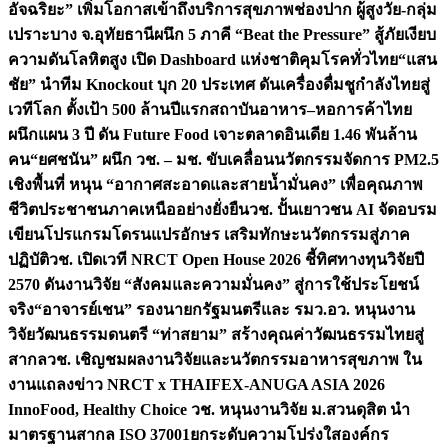
อัจฉริยะ” เพิ่มโอกาสเข้าถึงบริการสุขภาพช่องปาก ผู้สูงวัย-กลุ่ม
เปราะบาง จ.อุทัยธานี
ผนึก 5 ภาคี “Beat the Pressure” สู้ภัยเงียบ
ความดันโลหิตสูง เปิด Dashboard แห่งชาติคุมโรคทั่วไทย
“แสน
ชัย” นำทีม Knockout บุก 20 ประเทศ ดันเครื่องดื่มชูกำลังไทยสู่
เวทีโลก ตั้งเป้า 500 ล้านปีแรก
สถาบันอาหาร–หอการค้าไทย
ผนึกแผน 3 ปี ดัน Future Food เจาะตลาดอินเดีย 1.46 พันล้าน
คน
“ยศชนัน” ผนึก วช. – มช. ขับเคลื่อนนวัตกรรมจัดการ PM2.5
เชิงพื้นที่ หนุน “อากาศสะอาดและสายน้ำมั่นคง” เพื่อคุณภาพ
ชีวิตประชาชนภาคเหนืออย่างยั่งยืน
วช. ปั้นเยาวชน AI จัดอบรม
เขียนโปรแกรมโดรนแปรอักษร เสริมทักษะนวัตกรรมสู่ภาค
ปฏิบัติ
วช. เปิดเวที NRCT Open House 2026 ชี้ทิศทางทุนวิจัยปี
2570 ดันงานวิจัย “สังคมและความมั่นคง” สู่การใช้ประโยชน์
จริง
“อาจารย์เชน” รองนายกรัฐมนตรีและ รมว.อว. หนุนงาน
วิจัยวัฒนธรรมดนตรี “ท่าสยาม” สร้างคุณค่าวัฒนธรรมไทยสู่
สากล
วช. เชิญชมผลงานวิจัยและนวัตกรรมอาหารสุขภาพ ใน
งานแถลงข่าว NRCT x THAIFEX-ANUGA ASIA 2026
InnoFood, Healthy Choice
วช. หนุนงานวิจัย ม.สวนดุสิต นำ
มาตรฐานสากล ISO 37001ยกระดับความโปร่งใสองค์กร