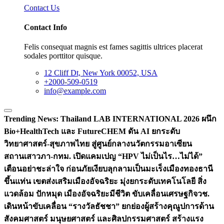
Contact Us
Contact Info
Felis consequat magnis est fames sagittis ultrices placerat
sodales porttitor quisque.
12 Cliff Dt, New York 00052, USA
+2000-509-0519
info@example.com
Trending News:
Thailand LAB INTERNATIONAL 2026 ผนึก
Bio+HealthTech และ FutureCHEM ดัน AI ยกระดับ
วิทยาศาสตร์-สุขภาพไทย สู่ศูนย์กลางนวัตกรรมอาเซียน
สถานเสาวภา-กทม. เปิดแคมเปญ “HPV ไม่เป็นไร…ไม่ได้”
เตือนอย่าชะล่าใจ ก่อนภัยเงียบลุกลามเป็นมะเร็ง
เมืองทองธานี
ขึ้นแท่น เขตส่งเสริมเมืองอัจฉริยะ มุ่งยกระดับเทคโนโลยี สิ่ง
แวดล้อม ปักหมุด เมืองอัจฉริยะมีชีวิต ขับเคลื่อนเศรษฐกิจ
วช.
เดินหน้าขับเคลื่อน “รางวัลธัชชา” ยกย่องผู้สร้างคุณูปการด้าน
สังคมศาสตร์ มนุษยศาสตร์ และศิลปกรรมศาสตร์ สร้างแรง