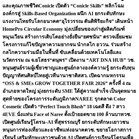
และคุณภาพชีวิต
Conicle เปิดตัว “Conicle Skills” พลิกโฉม
องค์กรสู่ Skills-Based Organization ผนึก AI ยกระดับทักษะ
แรงงานไทยรับโลกอนาคต
“อุไรวรรณ ตันติพิริยะกิจ” เดินหน้า
HomePro Circular Economy มุ่งเปลี่ยนของเก่าสู่ผลิตภัณฑ์
หมุนเวียน สร้างการเติบโตอย่างยั่งยืน
“ยศชนัน” ตรวจเยี่ยมชม
โครงการแก้ไขปัญหาความยากจน นำกลไก อววน. ร่วมสร้าง
กลไกความร่วมมือในพื้นที่ ขับเคลื่อนด้วยเทคโนโลยีและ
นวัตกรรม ณ จ.ยโสธร
“ดนุพร” เปิดงาน “ART DNA HUB” วช.
หนุนศูนย์รวมผู้เชี่ยวชาญและศูนย์กลางองค์ความรู้ ยกระดับทุน
ปัญญาทัศนศิลป์ไทยสู่เวทีนานาชาติ
สสว. เปิดฉากมหกรรม
“OSS & SMEs GROW TOGETHER FAIR 2026” ครั้งที่ 4 ณ
อำเภอหาดใหญ่ มุ่งยกระดับ SME ใต้สู่ความสำเร็จ เป็นจุดหมาย
สุดท้ายของโครงการระดับภูมิภาค
NAREE รุกตลาด Color
Cosmetic เปิดตัว “Perfect Touch Blush” 18 เฉดสี ดึง 7 สาว
4EVE นั่งแท่น Face of Naree ตั้งเป้ายอดขาย 100 ล้านบาท
วช.
เปิดศูนย์เรียนรู้โดรน–AI ที่สุพรรณบุรี ยกระดับทักษะเยาวชน
หนุนการท่องเที่ยวและอาชีพแห่งอนาคต
วช. ขยายโอกาสการ
เรียนรู้ เสริมทักษะเยาวชนด้วย AI เปิดศูนย์การเรียนรู้โดรนเพื่อ