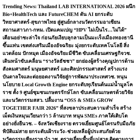
Skip
Trending News:
Thailand LAB INTERNATIONAL 2026 ผนึก
to
Bio+HealthTech และ FutureCHEM ดัน AI ยกระดับ
content
วิทยาศาสตร์-สุขภาพไทย สู่ศูนย์กลางนวัตกรรมอาเซียน
สถานเสาวภา-กทม. เปิดแคมเปญ “HPV ไม่เป็นไร…ไม่ได้”
เตือนอย่าชะล่าใจ ก่อนภัยเงียบลุกลามเป็นมะเร็ง
เมืองทองธานี
ขึ้นแท่น เขตส่งเสริมเมืองอัจฉริยะ มุ่งยกระดับเทคโนโลยี สิ่ง
แวดล้อม ปักหมุด เมืองอัจฉริยะมีชีวิต ขับเคลื่อนเศรษฐกิจ
วช.
เดินหน้าขับเคลื่อน “รางวัลธัชชา” ยกย่องผู้สร้างคุณูปการด้าน
สังคมศาสตร์ มนุษยศาสตร์ และศิลปกรรมศาสตร์ สร้างแรง
บันดาลใจและต่อยอดงานวิจัยสู่การพัฒนาประเทศ
วช. หนุน
นโยบาย Local Growth Engine ยกระดับทุเรียนต้นแม่น้ำมูลโค
ราช ตั้ง 9 ศูนย์ชุมชนเกษตรรักษ์โลก ขับเคลื่อนเกษตรด้วยวิจัย
และนวัตกรรม
สสว. ปลื้มงาน “OSS & SMEs GROW
TOGETHER FAIR 2026” ที่สงขลาประสบความสำเร็จ สร้าง
เม็ดเงินหมุนเวียนกว่า 5 ล้านบาท หนุน SMEs ภาคใต้เติบโต
อย่างยั่งยืน
วช. – จังหวัดเชียงราย ตรวจเยี่ยมศูนย์โดรนรับมือภัย
พิบัติแม่สาย ยกระดับเฝ้าระวัง–ช่วยเหลือผู้ประสบภัยด้วย
นวัตกรรม
เชียงราย นำ วช. ตรวจเยี่ยมพื้นที่แม่สาย ติดตามการ