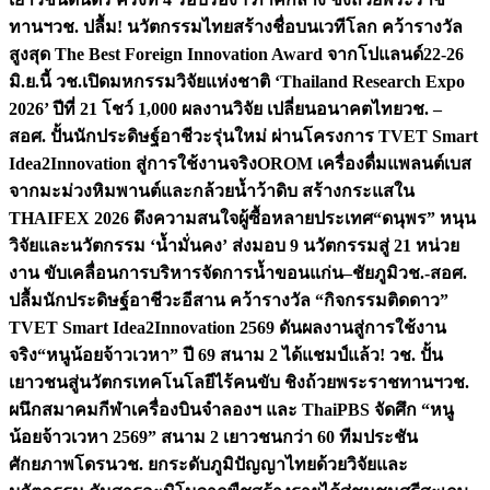
ทานฯ
วช. ปลื้ม! นวัตกรรมไทยสร้างชื่อบนเวทีโลก คว้ารางวัล
สูงสุด The Best Foreign Innovation Award จากโปแลนด์
22-26
มิ.ย.นี้ วช.เปิดมหกรรมวิจัยแห่งชาติ ‘Thailand Research Expo
2026’ ปีที่ 21 โชว์ 1,000 ผลงานวิจัย เปลี่ยนอนาคตไทย
วช. –
สอศ. ปั้นนักประดิษฐ์อาชีวะรุ่นใหม่ ผ่านโครงการ TVET Smart
Idea2Innovation สู่การใช้งานจริง
OROM เครื่องดื่มแพลนต์เบส
จากมะม่วงหิมพานต์และกล้วยน้ำว้าดิบ สร้างกระแสใน
THAIFEX 2026 ดึงความสนใจผู้ซื้อหลายประเทศ
“ดนุพร” หนุน
วิจัยและนวัตกรรม ‘น้ำมั่นคง’ ส่งมอบ 9 นวัตกรรมสู่ 21 หน่วย
งาน ขับเคลื่อนการบริหารจัดการน้ำขอนแก่น–ชัยภูมิ
วช.-สอศ.
ปลื้มนักประดิษฐ์อาชีวะอีสาน คว้ารางวัล “กิจกรรมติดดาว”
TVET Smart Idea2Innovation 2569 ดันผลงานสู่การใช้งาน
จริง
“หนูน้อยจ้าวเวหา” ปี 69 สนาม 2 ได้แชมป์แล้ว! วช. ปั้น
เยาวชนสู่นวัตกรเทคโนโลยีไร้คนขับ ชิงถ้วยพระราชทานฯ
วช.
ผนึกสมาคมกีฬาเครื่องบินจำลองฯ และ ThaiPBS จัดศึก “หนู
น้อยจ้าวเวหา 2569” สนาม 2 เยาวชนกว่า 60 ทีมประชัน
ศักยภาพโดรน
วช. ยกระดับภูมิปัญญาไทยด้วยวิจัยและ