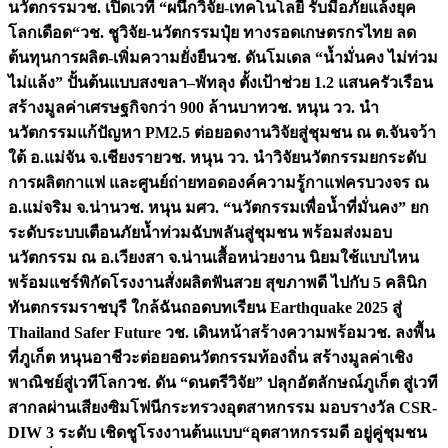
นวัตกรรม
วช. เปิดเวที “ผนึกวิจัย-เทคโนโลยี รับมือภัยแล้งยุค
โลกเดือด“
วช. ชูวิจัย-นวัตกรรมปุ๋ย ทางรอดเกษตรกรไทย ลด
ต้นทุนการผลิต-เพิ่มความยั่งยืน
วช. ดันโมเดล “น้ำมั่นคง ไม่ท่วม
ไม่แล้ง” ปั้นต้นแบบสงขลา–พัทลุง ตั้งเป้าช่วย 1.2 แสนครัวเรือน
สร้างมูลค่าเศรษฐกิจกว่า 900 ล้านบาท
วช. หนุน วว. นำ
นวัตกรรมแก้ปัญหา PM2.5 ต่อยอดงานวิจัยสู่ชุมชน ณ ต.จันจว้า
ใต้ อ.แม่จัน จ.เชียงราย
วช. หนุน วว. นำวิจัยนวัตกรรมยกระดับ
การผลิตกาแฟ และศูนย์ถ่ายทอดองค์ความรู้กาแฟครบวงจร ณ
อ.แม่จริม จ.น่าน
วช. หนุน มศว. “นวัตกรรมเพื่อน้ำที่มั่นคง” ยก
ระดับระบบเตือนภัยน้ำท่วมฉับพลันสู่ชุมชน พร้อมส่งมอบ
นวัตกรรม ณ อ.เวียงสา จ.น่าน
เสื้อหน่วยงาน นิยมใช้แบบไหน
พร้อมแชร์พิกัดโรงงานสั่งผลิต
ฟันสวย สุขภาพดี ไปกับ 5 คลินิก
ทันตกรรมราชบุรี ใกล้ฉัน
ถอดบทเรียน Earthquake 2025 สู่
Thailand Safer Future วช. เดินหน้าสร้างความพร้อม
วช. ลงพื้น
ที่ภูเก็ต หนุนอาชีวะต่อยอดนวัตกรรมท้องถิ่น สร้างมูลค่าเชิง
พาณิชย์สู่เวทีโลก
วช. ดัน “ดนตรีวิจัย” ปลุกอัตลักษณ์ภูเก็ต สู่เวที
สากลผ่านเสียงซิมโฟนี
กระทรวงอุตสาหกรรม มอบรางวัล CSR-
DIW 3 ระดับ เชิดชูโรงงานต้นแบบ“อุตสาหกรรมดี อยู่คู่ชุมชน