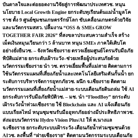
บันดาลใจและต่อยอดงานวิจัยสู่การพัฒนาประเทศ
วช. หนุน
นโยบาย Local Growth Engine ยกระดับทุเรียนต้นแม่น้ำมูลโค
ราช ตั้ง 9 ศูนย์ชุมชนเกษตรรักษ์โลก ขับเคลื่อนเกษตรด้วยวิจัย
และนวัตกรรม
สสว. ปลื้มงาน “OSS & SMEs GROW
TOGETHER FAIR 2026” ที่สงขลาประสบความสำเร็จ สร้าง
เม็ดเงินหมุนเวียนกว่า 5 ล้านบาท หนุน SMEs ภาคใต้เติบโต
อย่างยั่งยืน
วช. – จังหวัดเชียงราย ตรวจเยี่ยมศูนย์โดรนรับมือภัย
พิบัติแม่สาย ยกระดับเฝ้าระวัง–ช่วยเหลือผู้ประสบภัยด้วย
นวัตกรรม
เชียงราย นำ วช. ตรวจเยี่ยมพื้นที่แม่สาย ติดตามการ
ใช้นวัตกรรมแผนที่เสี่ยงภัยน้ำและเทคโนโลยีเสริมคันกั้นน้ำ ยก
ระดับการบริหารจัดการอุทกภัย
วช. ผนึก จ.เชียงราย ติดตาม
นวัตกรรมแผนที่เสี่ยงภัยน้ำแม่สาย-ระบบเตือนภัยดินถล่ม ใช้ AI
ยกระดับการรับมือภัยพิบัติ
วช. – มช. นำ “FloodBoy” ยกระดับ
เฝ้าระวังน้ำท่วมเชียงราย ใช้ Blockchain และ AI แจ้งเตือนภัย
แบบเรียลไทม์ หนุนชุมชนรับมืออุทกภัยอย่างมีประสิทธิภาพ
วช.
ส่งมอบนวัตกรรม Hydro Vision Plus/AI ให้ ต.นางแล
จ.เชียงราย ยกระดับระบบเฝ้าระวัง-เตือนภัยน้ำท่วมชุมชนด้วย
AI
วช. ลงพื้นที่ “ฝายเชียงราย” ติดตามนวัตกรรมระบบเตือนภัย