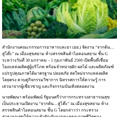
สำนักงานคณะกรรมการอาหารและยา (อย.) จัดงาน “จากต้น…
สู่โต๊ะ” ณ เมืองสุขสยาม ห้างสรรพสินค้าไอคอนสยาม ชั้น G
ระหว่างวันที่ 30 มกราคม – 1 กุมภาพันธ์ 2569 เปิดพื้นที่เชื่อม
โยงแหล่งผลิตสู่ผู้บริโภค พร้อมจำหน่ายผัก ผลไม้ และผลิตภัณฑ์
แปรรูปคุณภาพได้มาตรฐาน ปลอดภัย สดใหม่จากแหล่งผลิต
โดยตรง ควบคู่กิจกรรมวิชาการ นิทรรศการให้ความรู้ การ
เสวนาจากผู้เชี่ยวชาญ และกิจกรรมบันเทิงตลอดงาน
นายพัฒนา พร้อมพัฒน์ รัฐมนตรีว่าการกระทรวงสาธารณสุข
เป็นประธานเปิดงาน “จากต้น…สู่โต๊ะ” ณ เมืองสุขสยาม ห้าง
สรรพสินค้าไอคอนสยาม ชั้น G โดยกล่าวว่า กระทรวง
สาธารณสุขให้ความสำคัญกับการดูแลคุณภาพชีวิตของ