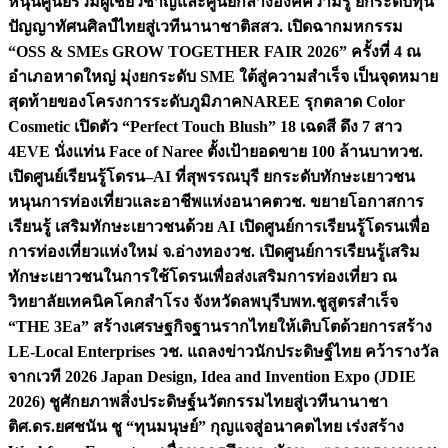
หนุนศูนย์รวมผู้เชี่ยวชาญและศูนย์กลางองค์ความรู้ ยกระดับทุน
ปัญญาทัศนศิลป์ไทยสู่เวทีนานาชาติ
สสว. เปิดฉากมหกรรม
“OSS & SMEs GROW TOGETHER FAIR 2026” ครั้งที่ 4 ณ
อำเภอหาดใหญ่ มุ่งยกระดับ SME ใต้สู่ความสำเร็จ เป็นจุดหมาย
สุดท้ายของโครงการระดับภูมิภาค
NAREE รุกตลาด Color
Cosmetic เปิดตัว “Perfect Touch Blush” 18 เฉดสี ดึง 7 สาว
4EVE นั่งแท่น Face of Naree ตั้งเป้ายอดขาย 100 ล้านบาท
วช.
เปิดศูนย์เรียนรู้โดรน–AI ที่สุพรรณบุรี ยกระดับทักษะเยาวชน
หนุนการท่องเที่ยวและอาชีพแห่งอนาคต
วช. ขยายโอกาสการ
เรียนรู้ เสริมทักษะเยาวชนด้วย AI เปิดศูนย์การเรียนรู้โดรนเพื่อ
การท่องเที่ยวแห่งใหม่ จ.อ่างทอง
วช. เปิดศูนย์การเรียนรู้เสริม
ทักษะเยาวชนในการใช้โดรนเพื่อส่งเสริมการท่องเที่ยว ณ
วิทยาลัยเทคนิคโคกสำโรง จังหวัดลพบุรี
บพท.ชูสูตรสำเร็จ
“THE 3Ea” สร้างเศรษฐกิจฐานรากไทยให้เติบโตด้วยการสร้าง
LE-Local Enterprises
วช. แถลงข่าวนักประดิษฐ์ไทย คว้ารางวัล
จากเวที 2026 Japan Design, Idea and Invention Expo (JDIE
2026) ชูศักยภาพสิ่งประดิษฐ์นวัตกรรมไทยสู่เวทีนานาชา
ติ
ศ.ดร.ยศชนัน ชู “ทุนมนุษย์” กุญแจสู่อนาคตไทย เร่งสร้าง