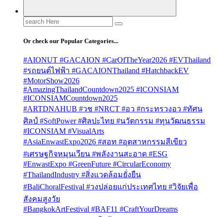
Search
for:
Or check our Popular Categories...
#AIONUT #GACAION #CarOfTheYear2026 #EVThailand
#รถยนต์ไฟฟ้า #GACAIONThailand #HatchbackEV
#MotorShow2026
#AmazingThailandCountdown2025 #ICONSIAM
#ICONSIAMCountdown2025
#ARTDNAHUB #วช #NRCT #อว #กระทรวงอว #ทัศน
ศิลป์ #SoftPower #ศิลปะไทย #นวัตกรรม #ทุนวัฒนธรรม
#ICONSIAM #VisualArts
#AsiaEnwastExpo2026 #สอท #อุตสาหกรรมสีเขียว
#เศรษฐกิจหมุนเวียน #พลังงานสะอาด #ESG
#EnwastExpo #GreenFuture #CircularEconomy
#ThailandIndustry #สิ่งแวดล้อมยั่งยืน
#BaliChoralFestival #วงปล่อยแก่ประเทศไทย #วิจัยเพื่อ
สังคมสูงวัย
#BangkokArtFestival #BAF11 #CraftYourDreams