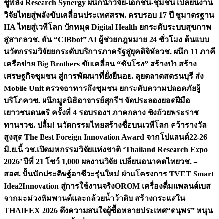
ชูพลัง Research Synergy ผนึกนักวิจัย-เอกชน-ชุมชน เปลี่ยนงาน
วิจัยไทยสู่พลังขับเคลื่อนประเทศ
สรพ. ครบรอบ 17 ปี ชูมาตรฐาน
HA ไทยสู่เวทีโลก ปักหมุด Digital Health ยกระดับระบบสุขภาพ
สู่สากล
วช. ดัน “CIBbot” AI ผู้ช่วยกฎหมาย 24 ชั่วโมง ต้นแบบ
นวัตกรรมวิจัยยกระดับบริการภาครัฐสู่ยุคดิจิทัล
วช. ผนึก 11 ภาคี
เครือข่าย Big Brothers ขับเคลื่อน “ชันโรง” สร้างป่า สร้าง
เศรษฐกิจชุมชน สู่การพัฒนาที่ยั่งยืน
อย. ลุยตลาดสดธนบุรี ส่ง
Mobile Unit ตรวจอาหารถึงชุมชน ยกระดับความปลอดภัยผู้
บริโภค
วช. ผนึกมูลนิธิอาจารย์สุกรีฯ จัดประลองยอดฝีมือ
เยาวชนดนตรี ครั้งที่ 4 รอบรองฯ ภาคกลาง ชิงถ้วยพระราช
ทานฯ
วช. ปลื้ม! นวัตกรรมไทยสร้างชื่อบนเวทีโลก คว้ารางวัล
สูงสุด The Best Foreign Innovation Award จากโปแลนด์
22-26
มิ.ย.นี้ วช.เปิดมหกรรมวิจัยแห่งชาติ ‘Thailand Research Expo
2026’ ปีที่ 21 โชว์ 1,000 ผลงานวิจัย เปลี่ยนอนาคตไทย
วช. –
สอศ. ปั้นนักประดิษฐ์อาชีวะรุ่นใหม่ ผ่านโครงการ TVET Smart
Idea2Innovation สู่การใช้งานจริง
OROM เครื่องดื่มแพลนต์เบส
จากมะม่วงหิมพานต์และกล้วยน้ำว้าดิบ สร้างกระแสใน
THAIFEX 2026 ดึงความสนใจผู้ซื้อหลายประเทศ
“ดนุพร” หนุน