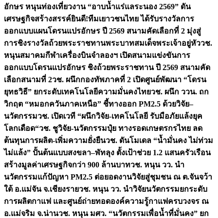
อักษร หนุนท่องเที่ยวงาน “อาบน้ำแร่แลระนอง 2569” ดัน
เศรษฐกิจสร้างสรรค์
ยินดี!ทีมเยาวชนไทย ได้รับรางวัลการ
ออกแบบแผนโดรนแปรอักษร ปี 2569 สนามคัดเลือกที่ 2 มุ่งสู่
การชิงรางวัลถ้วยพระราชทานพระบาทสมเด็จพระเจ้าอยู่หัว
วช.
หนุนสมาคมกีฬาเครื่องบินจำลองฯ เปิดสนามแข่งขันการ
ออกแบบโดรนแปรอักษร ชิงถ้วยพระราชทาน ปี 2569 สนามคัด
เลือกสนามที่ 2
วช. ผนึกกองทัพภาคที่ 2 เปิดศูนย์พัฒนา “โดรน
ยุทธวิธี” ยกระดับเทคโนโลยีความมั่นคงไทย
วช. ผนึก ววน. ถก
วิกฤต “หมอกควันภาคเหนือ” ชี้ทางออก PM2.5 ด้วยวิจัย–
นวัตกรรม
วช. เปิดเวที “ผนึกวิจัย-เทคโนโลยี รับมือภัยแล้งยุค
โลกเดือด“
วช. ชูวิจัย-นวัตกรรมปุ๋ย ทางรอดเกษตรกรไทย ลด
ต้นทุนการผลิต-เพิ่มความยั่งยืน
วช. ดันโมเดล “น้ำมั่นคง ไม่ท่วม
ไม่แล้ง” ปั้นต้นแบบสงขลา–พัทลุง ตั้งเป้าช่วย 1.2 แสนครัวเรือน
สร้างมูลค่าเศรษฐกิจกว่า 900 ล้านบาท
วช. หนุน วว. นำ
นวัตกรรมแก้ปัญหา PM2.5 ต่อยอดงานวิจัยสู่ชุมชน ณ ต.จันจว้า
ใต้ อ.แม่จัน จ.เชียงราย
วช. หนุน วว. นำวิจัยนวัตกรรมยกระดับ
การผลิตกาแฟ และศูนย์ถ่ายทอดองค์ความรู้กาแฟครบวงจร ณ
อ.แม่จริม จ.น่าน
วช. หนุน มศว. “นวัตกรรมเพื่อน้ำที่มั่นคง” ยก