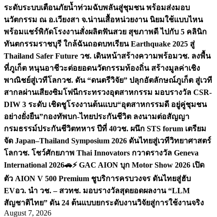
ระดับระบบเตือนภัยน้ำท่วมฉับพลันสู่ชุมชน พร้อมส่งมอบ
นวัตกรรม ณ อ.เวียงสา จ.น่าน
เสื้อหน่วยงาน นิยมใช้แบบไหน
พร้อมแชร์พิกัดโรงงานสั่งผลิต
ฟันสวย สุขภาพดี ไปกับ 5 คลินิก
ทันตกรรมราชบุรี ใกล้ฉัน
ถอดบทเรียน Earthquake 2025 สู่
Thailand Safer Future วช. เดินหน้าสร้างความพร้อม
วช. ลงพื้น
ที่ภูเก็ต หนุนอาชีวะต่อยอดนวัตกรรมท้องถิ่น สร้างมูลค่าเชิง
พาณิชย์สู่เวทีโลก
วช. ดัน “ดนตรีวิจัย” ปลุกอัตลักษณ์ภูเก็ต สู่เวที
สากลผ่านเสียงซิมโฟนี
กระทรวงอุตสาหกรรม มอบรางวัล CSR-
DIW 3 ระดับ เชิดชูโรงงานต้นแบบ“อุตสาหกรรมดี อยู่คู่ชุมชน
อย่างยั่งยืน”
กองทัพบก-ไทยประกันชีวิต ลงนามต่อสัญญา
กรมธรรม์ประกันชีวิตทหาร ปีที่ 40
วช. ผนึก STS forum เตรียม
จัด Japan–Thailand Symposium 2026 ดันไทยสู่เวทีวิทยาศาสตร์
โลก
วช. โชว์ศักยภาพ Thai Innovators กวาดรางวัล Geneva
International 2026
🚗⚡️ GAC AION บุก Motor Show 2026 เปิด
ตัว AION V 500 Premium ชูบริการครบวงจร ดันไทยสู่ฮับ
EV
อว. นำ วช. – สวทช. มอบรางวัลสุดยอดผลงาน “LLM
สัญชาติไทย” ดัน 24 ต้นแบบยกระดับงานวิจัยสู่การใช้งานจริง
August 7, 2026