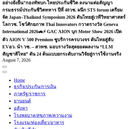
อย่างยั่งยืน”
กองทัพบก-ไทยประกันชีวิต ลงนามต่อสัญญา
กรมธรรม์ประกันชีวิตทหาร ปีที่ 40
วช. ผนึก STS forum เตรียม
จัด Japan–Thailand Symposium 2026 ดันไทยสู่เวทีวิทยาศาสตร์
โลก
วช. โชว์ศักยภาพ Thai Innovators กวาดรางวัล Geneva
International 2026
🚗⚡️ GAC AION บุก Motor Show 2026 เปิด
ตัว AION V 500 Premium ชูบริการครบวงจร ดันไทยสู่ฮับ
EV
อว. นำ วช. – สวทช. มอบรางวัลสุดยอดผลงาน “LLM
สัญชาติไทย” ดัน 24 ต้นแบบยกระดับงานวิจัยสู่การใช้งานจริง
August 7, 2026
Home
ธุรกิจ/ประกัน/การเงิน
ภาครัฐ/ราชการ
ยานยนต์
อสังหา
โรงพยบาล/สุขภาพ/ความงาม
โรงแรม/ท่องเที่ยว/อาหาร