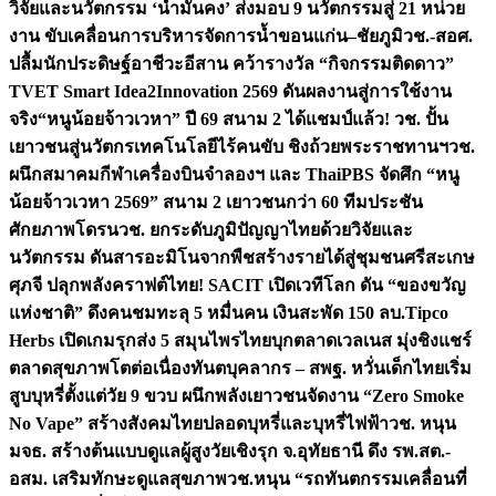
วิจัยและนวัตกรรม ‘น้ำมั่นคง’ ส่งมอบ 9 นวัตกรรมสู่ 21 หน่วย
งาน ขับเคลื่อนการบริหารจัดการน้ำขอนแก่น–ชัยภูมิ
วช.-สอศ.
ปลื้มนักประดิษฐ์อาชีวะอีสาน คว้ารางวัล “กิจกรรมติดดาว”
TVET Smart Idea2Innovation 2569 ดันผลงานสู่การใช้งาน
จริง
“หนูน้อยจ้าวเวหา” ปี 69 สนาม 2 ได้แชมป์แล้ว! วช. ปั้น
เยาวชนสู่นวัตกรเทคโนโลยีไร้คนขับ ชิงถ้วยพระราชทานฯ
วช.
ผนึกสมาคมกีฬาเครื่องบินจำลองฯ และ ThaiPBS จัดศึก “หนู
น้อยจ้าวเวหา 2569” สนาม 2 เยาวชนกว่า 60 ทีมประชัน
ศักยภาพโดรน
วช. ยกระดับภูมิปัญญาไทยด้วยวิจัยและ
นวัตกรรม ดันสารอะมิโนจากพืชสร้างรายได้สู่ชุมชนศรีสะเกษ
ศุภจี ปลุกพลังคราฟต์ไทย! SACIT เปิดเวทีโลก ดัน “ของขวัญ
แห่งชาติ” ดึงคนชมทะลุ 5 หมื่นคน เงินสะพัด 150 ลบ.
Tipco
Herbs เปิดเกมรุกส่ง 5 สมุนไพรไทยบุกตลาดเวลเนส มุ่งชิงแชร์
ตลาดสุขภาพโตต่อเนื่อง
ทันตบุคลากร – สพฐ. หวั่นเด็กไทยเริ่ม
สูบบุหรี่ตั้งแต่วัย 9 ขวบ ผนึกพลังเยาวชนจัดงาน “Zero Smoke
No Vape” สร้างสังคมไทยปลอดบุหรี่และบุหรี่ไฟฟ้า
วช. หนุน
มจธ. สร้างต้นแบบดูแลผู้สูงวัยเชิงรุก จ.อุทัยธานี ดึง รพ.สต.-
อสม. เสริมทักษะดูแลสุขภาพ
วช.หนุน “รถทันตกรรมเคลื่อนที่