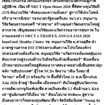
เขียนโปรแกรมโดรนแปรอักษร เสริมทักษะนวัตกรรมสู่ภาค
ปฏิบัติ
วช. เปิดเวที NRCT Open House 2026 ชี้ทิศทางทุนวิจัยปี
2570 ดันงานวิจัย “สังคมและความมั่นคง” สู่การใช้ประโยชน์
จริง
“อาจารย์เชน” รองนายกรัฐมนตรีและ รมว.อว. หนุนงาน
วิจัยวัฒนธรรมดนตรี “ท่าสยาม” สร้างคุณค่าวัฒนธรรมไทยสู่
สากล
วช. เชิญชมผลงานวิจัยและนวัตกรรมอาหารสุขภาพ ใน
งานแถลงข่าว NRCT x THAIFEX-ANUGA ASIA 2026
InnoFood, Healthy Choice
วช. หนุนงานวิจัย ม.สวนดุสิต นำ
มาตรฐานสากล ISO 37001ยกระดับความโปร่งใสองค์กร
ปกครองส่วนท้องถิ่น
วช. หนุนทุนวิจัย “นวัตกรรมห้องลดฝุ่นแรง
ดันบวกควบคู่ระบบเฝ้าระวังอัจฉริยะด้วยเซ็นเซอร์” ขับเคลื่อน
เป้าหมายประเทศไทยสู่สังคมอากาศสะอาดอย่างยั่งยืน
สสส.ปลุก
พลัง “ขยับประเทศ” สู้โรค NCDs จัดงาน “เดิน-วิ่งสมาธิ
วิสาขะ” ครั้งที่ 25 พร้อมกัน 70 พื้นที่ทั่วไทย 31 พ.ค.นี้
ProPak
Asia 2026 ย้ายสู่ “อิมแพ็ค เมืองทองฯ” ดันไทยสู่ฮับนวัตกรรม
การผลิต-บรรจุภัณฑ์เอเชีย คาดเงินสะพัด 5.5 พันล้าน
อว. Kick
off “ศูนย์เกษตรวิถีเมือง วช.” ดันนโยบาย Wellness สู่ความ
มั่นคงอาหารไทย
กองทุนพัฒนาสื่อฯ จัดปัจฉิมนิเทศ “Young จะ