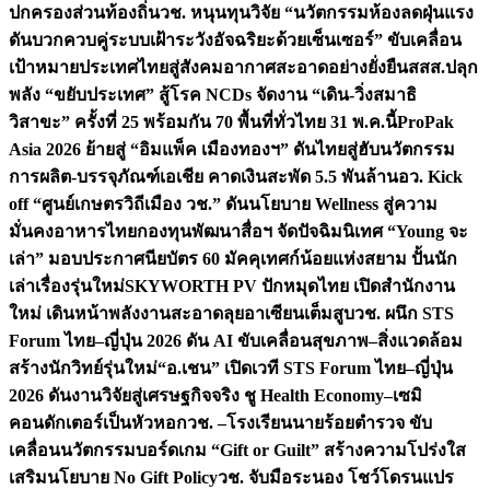
ปกครองส่วนท้องถิ่น
วช. หนุนทุนวิจัย “นวัตกรรมห้องลดฝุ่นแรง
ดันบวกควบคู่ระบบเฝ้าระวังอัจฉริยะด้วยเซ็นเซอร์” ขับเคลื่อน
เป้าหมายประเทศไทยสู่สังคมอากาศสะอาดอย่างยั่งยืน
สสส.ปลุก
พลัง “ขยับประเทศ” สู้โรค NCDs จัดงาน “เดิน-วิ่งสมาธิ
วิสาขะ” ครั้งที่ 25 พร้อมกัน 70 พื้นที่ทั่วไทย 31 พ.ค.นี้
ProPak
Asia 2026 ย้ายสู่ “อิมแพ็ค เมืองทองฯ” ดันไทยสู่ฮับนวัตกรรม
การผลิต-บรรจุภัณฑ์เอเชีย คาดเงินสะพัด 5.5 พันล้าน
อว. Kick
off “ศูนย์เกษตรวิถีเมือง วช.” ดันนโยบาย Wellness สู่ความ
มั่นคงอาหารไทย
กองทุนพัฒนาสื่อฯ จัดปัจฉิมนิเทศ “Young จะ
เล่า” มอบประกาศนียบัตร 60 มัคคุเทศก์น้อยแห่งสยาม ปั้นนัก
เล่าเรื่องรุ่นใหม่
SKYWORTH PV ปักหมุดไทย เปิดสำนักงาน
ใหม่ เดินหน้าพลังงานสะอาดลุยอาเซียนเต็มสูบ
วช. ผนึก STS
Forum ไทย–ญี่ปุ่น 2026 ดัน AI ขับเคลื่อนสุขภาพ–สิ่งแวดล้อม
สร้างนักวิทย์รุ่นใหม่
“อ.เชน” เปิดเวที STS Forum ไทย–ญี่ปุ่น
2026 ดันงานวิจัยสู่เศรษฐกิจจริง ชู Health Economy–เซมิ
คอนดักเตอร์เป็นหัวหอก
วช. –โรงเรียนนายร้อยตำรวจ ขับ
เคลื่อนนวัตกรรมบอร์ดเกม “Gift or Guilt” สร้างความโปร่งใส
เสริมนโยบาย No Gift Policy
วช. จับมือระนอง โชว์โดรนแปร