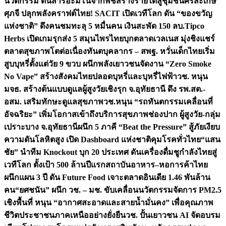
นวัตกรรม ดันสารอะมิโนจากพืชสร้างรายได้สู่ชุมชนศรีสะเกษ
ศุภจี ปลุกพลังคราฟต์ไทย! SACIT เปิดเวทีโลก ดัน “ของขวัญ
แห่งชาติ” ดึงคนชมทะลุ 5 หมื่นคน เงินสะพัด 150 ลบ.
Tipco
Herbs เปิดเกมรุกส่ง 5 สมุนไพรไทยบุกตลาดเวลเนส มุ่งชิงแชร์
ตลาดสุขภาพโตต่อเนื่อง
ทันตบุคลากร – สพฐ. หวั่นเด็กไทยเริ่ม
สูบบุหรี่ตั้งแต่วัย 9 ขวบ ผนึกพลังเยาวชนจัดงาน “Zero Smoke
No Vape” สร้างสังคมไทยปลอดบุหรี่และบุหรี่ไฟฟ้า
วช. หนุน
มจธ. สร้างต้นแบบดูแลผู้สูงวัยเชิงรุก จ.อุทัยธานี ดึง รพ.สต.-
อสม. เสริมทักษะดูแลสุขภาพ
วช.หนุน “รถทันตกรรมเคลื่อนที่
อัจฉริยะ” เพิ่มโอกาสเข้าถึงบริการสุขภาพช่องปาก ผู้สูงวัย-กลุ่ม
เปราะบาง จ.อุทัยธานี
ผนึก 5 ภาคี “Beat the Pressure” สู้ภัยเงียบ
ความดันโลหิตสูง เปิด Dashboard แห่งชาติคุมโรคทั่วไทย
“แสน
ชัย” นำทีม Knockout บุก 20 ประเทศ ดันเครื่องดื่มชูกำลังไทยสู่
เวทีโลก ตั้งเป้า 500 ล้านปีแรก
สถาบันอาหาร–หอการค้าไทย
ผนึกแผน 3 ปี ดัน Future Food เจาะตลาดอินเดีย 1.46 พันล้าน
คน
“ยศชนัน” ผนึก วช. – มช. ขับเคลื่อนนวัตกรรมจัดการ PM2.5
เชิงพื้นที่ หนุน “อากาศสะอาดและสายน้ำมั่นคง” เพื่อคุณภาพ
ชีวิตประชาชนภาคเหนืออย่างยั่งยืน
วช. ปั้นเยาวชน AI จัดอบรม