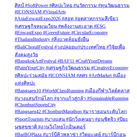
ศิลป์ #SoftPower #ศิลปะไทย #นวัตกรรม #ทุนวัฒนธรรม
#ICONSIAM #VisualArts
#AsiaEnwastExpo2026 #สอท #อุตสาหกรรมสีเขียว
#เศรษฐกิจหมุนเวียน #พลังงานสะอาด #ESG
#EnwastExpo #GreenFuture #CircularEconomy
#ThailandIndustry #สิ่งแวดล้อมยั่งยืน
#BaliChoralFestival #วงปล่อยแก่ประเทศไทย #วิจัยเพื่อ
สังคมสูงวัย
#BangkokArtFestival #BAF11 #CraftYourDreams
#PaintYourCity #เศรษฐกิจวัฒนธรรม #CreativeEconomy
#ศิลปะร่วมสมัย #ICONSIAM #สศร #ArtMarket #เมือง
แห่งศิลปะ
#Bangsaen10 #WorldClassRunning #เมืองกีฬาเวิลด์คลาส
#บางแสนรักษ์โลก #จากแก้วสู่กล้า #SustainableRunning
#ChonburiSportsCity
#Bangsaen42 #ChonburiMarathon #มาราธอนระดับโลก
#SportTourism #บางแสน #นักวิ่งเคนยา #อนุชิตจิว #ปิยะ
นุชสุขชาติ #งานวิ่งไทยโกอินเตอร์
#BarBQPlaza #บาร์บีคิวพลาซ่า #วิตอะเดย์ #บาร์บีกอน