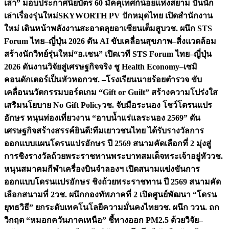
เล่า” มอบประกาศนียบัตร 60 มัคคุเทศก์น้อยแห่งสยาม ปั้นนัก
เล่าเรื่องรุ่นใหม่
SKYWORTH PV ปักหมุดไทย เปิดสำนักงาน
ใหม่ เดินหน้าพลังงานสะอาดลุยอาเซียนเต็มสูบ
วช. ผนึก STS
Forum ไทย–ญี่ปุ่น 2026 ดัน AI ขับเคลื่อนสุขภาพ–สิ่งแวดล้อม
สร้างนักวิทย์รุ่นใหม่
“อ.เชน” เปิดเวที STS Forum ไทย–ญี่ปุ่น
2026 ดันงานวิจัยสู่เศรษฐกิจจริง ชู Health Economy–เซมิ
คอนดักเตอร์เป็นหัวหอก
วช. –โรงเรียนนายร้อยตำรวจ ขับ
เคลื่อนนวัตกรรมบอร์ดเกม “Gift or Guilt” สร้างความโปร่งใส
เสริมนโยบาย No Gift Policy
วช. จับมือระนอง โชว์โดรนแปร
อักษร หนุนท่องเที่ยวงาน “อาบน้ำแร่แลระนอง 2569” ดัน
เศรษฐกิจสร้างสรรค์
ยินดี!ทีมเยาวชนไทย ได้รับรางวัลการ
ออกแบบแผนโดรนแปรอักษร ปี 2569 สนามคัดเลือกที่ 2 มุ่งสู่
การชิงรางวัลถ้วยพระราชทานพระบาทสมเด็จพระเจ้าอยู่หัว
วช.
หนุนสมาคมกีฬาเครื่องบินจำลองฯ เปิดสนามแข่งขันการ
ออกแบบโดรนแปรอักษร ชิงถ้วยพระราชทาน ปี 2569 สนามคัด
เลือกสนามที่ 2
วช. ผนึกกองทัพภาคที่ 2 เปิดศูนย์พัฒนา “โดรน
ยุทธวิธี” ยกระดับเทคโนโลยีความมั่นคงไทย
วช. ผนึก ววน. ถก
วิกฤต “หมอกควันภาคเหนือ” ชี้ทางออก PM2.5 ด้วยวิจัย–