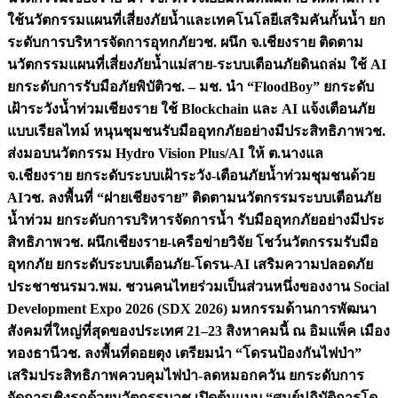
ใช้นวัตกรรมแผนที่เสี่ยงภัยน้ำและเทคโนโลยีเสริมคันกั้นน้ำ ยก
ระดับการบริหารจัดการอุทกภัย
วช. ผนึก จ.เชียงราย ติดตาม
นวัตกรรมแผนที่เสี่ยงภัยน้ำแม่สาย-ระบบเตือนภัยดินถล่ม ใช้ AI
ยกระดับการรับมือภัยพิบัติ
วช. – มช. นำ “FloodBoy” ยกระดับ
เฝ้าระวังน้ำท่วมเชียงราย ใช้ Blockchain และ AI แจ้งเตือนภัย
แบบเรียลไทม์ หนุนชุมชนรับมืออุทกภัยอย่างมีประสิทธิภาพ
วช.
ส่งมอบนวัตกรรม Hydro Vision Plus/AI ให้ ต.นางแล
จ.เชียงราย ยกระดับระบบเฝ้าระวัง-เตือนภัยน้ำท่วมชุมชนด้วย
AI
วช. ลงพื้นที่ “ฝายเชียงราย” ติดตามนวัตกรรมระบบเตือนภัย
น้ำท่วม ยกระดับการบริหารจัดการน้ำ รับมืออุทกภัยอย่างมีประ
สิทธิภาพ
วช. ผนึกเชียงราย-เครือข่ายวิจัย โชว์นวัตกรรมรับมือ
อุทกภัย ยกระดับระบบเตือนภัย-โดรน-AI เสริมความปลอดภัย
ประชาชน
รมว.พม. ชวนคนไทยร่วมเป็นส่วนหนึ่งของงาน Social
Development Expo 2026 (SDX 2026) มหกรรมด้านการพัฒนา
สังคมที่ใหญ่ที่สุดของประเทศ 21–23 สิงหาคมนี้ ณ อิมแพ็ค เมือง
ทองธานี
วช. ลงพื้นที่ดอยตุง เตรียมนำ “โดรนป้องกันไฟป่า”
เสริมประสิทธิภาพควบคุมไฟป่า-ลดหมอกควัน ยกระดับการ
จัดการเชิงรุกด้วยนวัตกรรม
วช.เปิดต้นแบบ “ศูนย์ปฏิบัติการโด