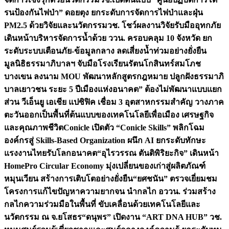
รนป้องกันไฟป่า” ดอยตุง ยกระดับการจัดการไฟป่าและฝุ่น
PM2.5 ด้วยวิจัยและนวัตกรรม
วช. โชว์ผลงานวิจัยรับมืออุทกภัย
เดินหน้าบริหารจัดการน้ำด้วย ววน. ครอบคลุม 10 จังหวัด ยก
ระดับระบบเตือนภัย-ข้อมูลกลาง ลดเสี่ยงน้ำท่วมอย่างยั่งยืน
มูลนิธิธรรมาภิบาลฯ จับมือโรงเรียนรัตนโกสินทร์สมโภช
บางเขน ลงนาม MOU พัฒนาหลักสูตรกฎหมาย ปลูกฝังธรรมาภิ
บาลเยาวชน ระยะ 5 ปี
เมืองแห่งอนาคต” ต้องไม่พัฒนาแบบแยก
ส่วน วีเอ็นยู เอเชีย แปซิฟิค เชื่อม 3 อุตสาหกรรมสำคัญ วางภาค
ตะวันออกเป็นพื้นที่ต้นแบบของเทคโนโลยีเพื่อเมือง เศรษฐกิจ
และคุณภาพชีวิต
Conicle เปิดตัว “Conicle Skills” พลิกโฉม
องค์กรสู่ Skills-Based Organization ผนึก AI ยกระดับทักษะ
แรงงานไทยรับโลกอนาคต
“อุไรวรรณ ตันติพิริยะกิจ” เดินหน้า
HomePro Circular Economy มุ่งเปลี่ยนของเก่าสู่ผลิตภัณฑ์
หมุนเวียน สร้างการเติบโตอย่างยั่งยืน
“ยศชนัน” ตรวจเยี่ยมชม
โครงการแก้ไขปัญหาความยากจน นำกลไก อววน. ร่วมสร้าง
กลไกความร่วมมือในพื้นที่ ขับเคลื่อนด้วยเทคโนโลยีและ
นวัตกรรม ณ จ.ยโสธร
“ดนุพร” เปิดงาน “ART DNA HUB” วช.