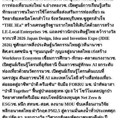
การท่องเที่ยวแห่งใหม่ จ.อ่างทอง
วช. เปิดศูนย์การเรียนรู้เสริม
ทักษะเยาวชนในการใช้โดรนเพื่อส่งเสริมการท่องเที่ยว ณ
วิทยาลัยเทคนิคโคกสำโรง จังหวัดลพบุรี
บพท.ชูสูตรสำเร็จ
“THE 3Ea” สร้างเศรษฐกิจฐานรากไทยให้เติบโตด้วยการสร้าง
LE-Local Enterprises
วช. แถลงข่าวนักประดิษฐ์ไทย คว้ารางวัล
จากเวที 2026 Japan Design, Idea and Invention Expo (JDIE
2026) ชูศักยภาพสิ่งประดิษฐ์นวัตกรรมไทยสู่เวทีนานาชา
ติ
ศ.ดร.ยศชนัน ชู “ทุนมนุษย์” กุญแจสู่อนาคตไทย เร่งสร้าง
Workforce Ecosystem เชื่อมการศึกษา–ทักษะ–ตลาดแรงงาน
วช.
เปิดศูนย์เรียนรู้โดรนที่อุทัยธานี ปั้นเยาวชนสู่ทักษะ AI ยกระดับ
ท่องเที่ยวด้วยนวัตกรรม
วช. เปิดศูนย์เรียนรู้โดรนต้นแบบที่
นครปฐม ดันเยาวชนใช้ AI และเทคโนโลยี สร้างสื่อท่องเที่ยว-
ต่อยอดสู่อาชีพ
“ป่าดี ครีเอชัน” จับมือ FORRU มช. นำทัพอาสา
“ป่าดี Together” ฟื้นฟูป่าดอยสุเทพ-ปุย 8 ไร่ โชว์โมเดลปลูกป่า
วิทยาศาสตร์พรีเมียม ตอบโจทย์นักลงทุนยุค Net Zero &
ESG
วช. ผนึก สทนช.-สอศ. ลงนาม MOU ขับเคลื่อนงานวิจัย
พลิกอนาคตไทย ฝ่าวิกฤต PM2.5 สู่ความมั่นคงน้ำทั่วประเทศ
ศุภ
ชัย ปลัด อว. มอบรางวัล “วิศวกรสังคมพัฒนาชุมชนดีเด่น ปี