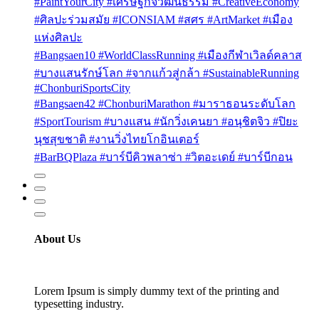
#PaintYourCity #เศรษฐกิจวัฒนธรรม #CreativeEconomy
#ศิลปะร่วมสมัย #ICONSIAM #สศร #ArtMarket #เมือง
แห่งศิลปะ
#Bangsaen10 #WorldClassRunning #เมืองกีฬาเวิลด์คลาส
#บางแสนรักษ์โลก #จากแก้วสู่กล้า #SustainableRunning
#ChonburiSportsCity
#Bangsaen42 #ChonburiMarathon #มาราธอนระดับโลก
#SportTourism #บางแสน #นักวิ่งเคนยา #อนุชิตจิว #ปิยะ
นุชสุขชาติ #งานวิ่งไทยโกอินเตอร์
#BarBQPlaza #บาร์บีคิวพลาซ่า #วิตอะเดย์ #บาร์บีกอน
About Us
Lorem Ipsum is simply dummy text of the printing and
typesetting industry.