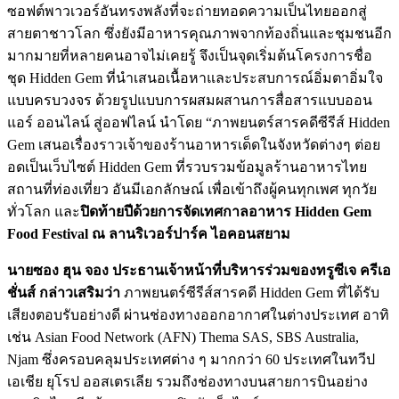
ซอฟต์พาวเวอร์อันทรงพลังที่จะถ่ายทอดความเป็นไทยออกสู่
สายตาชาวโลก ซึ่งยังมีอาหารคุณภาพจากท้องถิ่นและชุมชนอีก
มากมายที่หลายคนอาจไม่เคยรู้ จึงเป็นจุดเริ่มต้นโครงการชื่อ
ชุด Hidden Gem
ที่นำเสนอเนื้อหาและประสบการณ์อิ่มตาอิ่มใจ
แบบครบวงจร ด้วยรูปแบบการผสมผสานการสื่อสารแบบออน
แอร์ ออนไลน์ สู่ออฟไลน์ นำโดย “ภาพยนตร์สารคดีซีรีส์ Hidden
Gem
เสนอเรื่องราวเจ้าของร้านอาหารเด็ดในจังหวัดต่างๆ ต่อย
อดเป็นเว็บไซต์ Hidden Gem
ที่รวบรวมข้อมูลร้านอาหารไทย
สถานที่ท่องเที่ยว อันมีเอกลักษณ์ เพื่อเข้าถึงผู้คนทุกเพศ ทุกวัย
ทั่วโลก และ
ปิดท้ายปีด้วยการจัดเทศกาลอาหาร
Hidden Gem
Food Festival
ณ ลานริเวอร์ปาร์ค ไอคอนสยาม
นายซอง ฮุน จอง ประธานเจ้าหน้าที่บริหารร่วมของทรูซีเจ ครีเอ
ชั่นส์
กล่าวเสริมว่า
ภาพยนตร์ซีรีส์สารคดี Hidden Gem
ที่ได้รับ
เสียงตอบรับอย่างดี ผ่านช่องทางออกอากาศในต่างประเทศ อาทิ
เช่น Asian Food Network (AFN) Thema SAS, SBS Australia,
Njam
ซึ่งครอบคลุมประเทศต่าง ๆ มากกว่า 60 ประเทศในทวีป
เอเชีย ยุโรป ออสเตรเลีย รวมถึงช่องทางบนสายการบินอย่าง