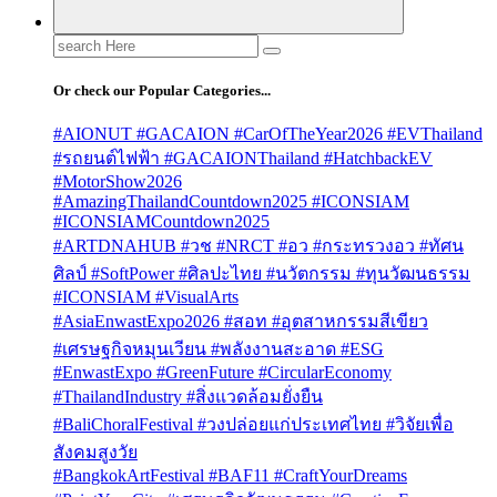
Search
for:
Or check our Popular Categories...
#AIONUT #GACAION #CarOfTheYear2026 #EVThailand
#รถยนต์ไฟฟ้า #GACAIONThailand #HatchbackEV
#MotorShow2026
#AmazingThailandCountdown2025 #ICONSIAM
#ICONSIAMCountdown2025
#ARTDNAHUB #วช #NRCT #อว #กระทรวงอว #ทัศน
ศิลป์ #SoftPower #ศิลปะไทย #นวัตกรรม #ทุนวัฒนธรรม
#ICONSIAM #VisualArts
#AsiaEnwastExpo2026 #สอท #อุตสาหกรรมสีเขียว
#เศรษฐกิจหมุนเวียน #พลังงานสะอาด #ESG
#EnwastExpo #GreenFuture #CircularEconomy
#ThailandIndustry #สิ่งแวดล้อมยั่งยืน
#BaliChoralFestival #วงปล่อยแก่ประเทศไทย #วิจัยเพื่อ
สังคมสูงวัย
#BangkokArtFestival #BAF11 #CraftYourDreams