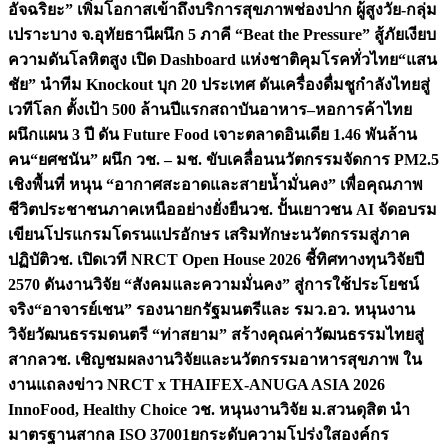
อัจฉริยะ” เพิ่มโอกาสเข้าถึงบริการสุขภาพช่องปาก ผู้สูงวัย-กลุ่ม
เปราะบาง จ.อุทัยธานี
ผนึก 5 ภาคี “Beat the Pressure” สู้ภัยเงียบ
ความดันโลหิตสูง เปิด Dashboard แห่งชาติคุมโรคทั่วไทย
“แสน
ชัย” นำทีม Knockout บุก 20 ประเทศ ดันเครื่องดื่มชูกำลังไทยสู่
เวทีโลก ตั้งเป้า 500 ล้านปีแรก
สถาบันอาหาร–หอการค้าไทย
ผนึกแผน 3 ปี ดัน Future Food เจาะตลาดอินเดีย 1.46 พันล้าน
คน
“ยศชนัน” ผนึก วช. – มช. ขับเคลื่อนนวัตกรรมจัดการ PM2.5
เชิงพื้นที่ หนุน “อากาศสะอาดและสายน้ำมั่นคง” เพื่อคุณภาพ
ชีวิตประชาชนภาคเหนืออย่างยั่งยืน
วช. ปั้นเยาวชน AI จัดอบรม
เขียนโปรแกรมโดรนแปรอักษร เสริมทักษะนวัตกรรมสู่ภาค
ปฏิบัติ
วช. เปิดเวที NRCT Open House 2026 ชี้ทิศทางทุนวิจัยปี
2570 ดันงานวิจัย “สังคมและความมั่นคง” สู่การใช้ประโยชน์
จริง
“อาจารย์เชน” รองนายกรัฐมนตรีและ รมว.อว. หนุนงาน
วิจัยวัฒนธรรมดนตรี “ท่าสยาม” สร้างคุณค่าวัฒนธรรมไทยสู่
สากล
วช. เชิญชมผลงานวิจัยและนวัตกรรมอาหารสุขภาพ ใน
งานแถลงข่าว NRCT x THAIFEX-ANUGA ASIA 2026
InnoFood, Healthy Choice
วช. หนุนงานวิจัย ม.สวนดุสิต นำ
มาตรฐานสากล ISO 37001ยกระดับความโปร่งใสองค์กร