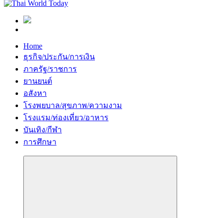
Home
ธุรกิจ/ประกัน/การเงิน
ภาครัฐ/ราชการ
ยานยนต์
อสังหา
โรงพยบาล/สุขภาพ/ความงาม
โรงแรม/ท่องเที่ยว/อาหาร
บันเทิง/กีฬา
การศึกษา