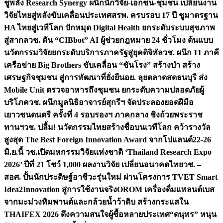
ชูพลัง Research Synergy ผนึกนักวิจัย-เอกชน-ชุมชน เปลี่ยนงาน
วิจัยไทยสู่พลังขับเคลื่อนประเทศ
สรพ. ครบรอบ 17 ปี ชูมาตรฐาน
HA ไทยสู่เวทีโลก ปักหมุด Digital Health ยกระดับระบบสุขภาพ
สู่สากล
วช. ดัน “CIBbot” AI ผู้ช่วยกฎหมาย 24 ชั่วโมง ต้นแบบ
นวัตกรรมวิจัยยกระดับบริการภาครัฐสู่ยุคดิจิทัล
วช. ผนึก 11 ภาคี
เครือข่าย Big Brothers ขับเคลื่อน “ชันโรง” สร้างป่า สร้าง
เศรษฐกิจชุมชน สู่การพัฒนาที่ยั่งยืน
อย. ลุยตลาดสดธนบุรี ส่ง
Mobile Unit ตรวจอาหารถึงชุมชน ยกระดับความปลอดภัยผู้
บริโภค
วช. ผนึกมูลนิธิอาจารย์สุกรีฯ จัดประลองยอดฝีมือ
เยาวชนดนตรี ครั้งที่ 4 รอบรองฯ ภาคกลาง ชิงถ้วยพระราช
ทานฯ
วช. ปลื้ม! นวัตกรรมไทยสร้างชื่อบนเวทีโลก คว้ารางวัล
สูงสุด The Best Foreign Innovation Award จากโปแลนด์
22-26
มิ.ย.นี้ วช.เปิดมหกรรมวิจัยแห่งชาติ ‘Thailand Research Expo
2026’ ปีที่ 21 โชว์ 1,000 ผลงานวิจัย เปลี่ยนอนาคตไทย
วช. –
สอศ. ปั้นนักประดิษฐ์อาชีวะรุ่นใหม่ ผ่านโครงการ TVET Smart
Idea2Innovation สู่การใช้งานจริง
OROM เครื่องดื่มแพลนต์เบส
จากมะม่วงหิมพานต์และกล้วยน้ำว้าดิบ สร้างกระแสใน
THAIFEX 2026 ดึงความสนใจผู้ซื้อหลายประเทศ
“ดนุพร” หนุน