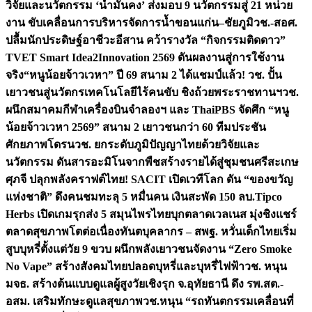
วิจัยและนวัตกรรม ‘น้ำมั่นคง’ ส่งมอบ 9 นวัตกรรมสู่ 21 หน่วย
งาน ขับเคลื่อนการบริหารจัดการน้ำขอนแก่น–ชัยภูมิ
วช.-สอศ.
ปลื้มนักประดิษฐ์อาชีวะอีสาน คว้ารางวัล “กิจกรรมติดดาว”
TVET Smart Idea2Innovation 2569 ดันผลงานสู่การใช้งาน
จริง
“หนูน้อยจ้าวเวหา” ปี 69 สนาม 2 ได้แชมป์แล้ว! วช. ปั้น
เยาวชนสู่นวัตกรเทคโนโลยีไร้คนขับ ชิงถ้วยพระราชทานฯ
วช.
ผนึกสมาคมกีฬาเครื่องบินจำลองฯ และ ThaiPBS จัดศึก “หนู
น้อยจ้าวเวหา 2569” สนาม 2 เยาวชนกว่า 60 ทีมประชัน
ศักยภาพโดรน
วช. ยกระดับภูมิปัญญาไทยด้วยวิจัยและ
นวัตกรรม ดันสารอะมิโนจากพืชสร้างรายได้สู่ชุมชนศรีสะเกษ
ศุภจี ปลุกพลังคราฟต์ไทย! SACIT เปิดเวทีโลก ดัน “ของขวัญ
แห่งชาติ” ดึงคนชมทะลุ 5 หมื่นคน เงินสะพัด 150 ลบ.
Tipco
Herbs เปิดเกมรุกส่ง 5 สมุนไพรไทยบุกตลาดเวลเนส มุ่งชิงแชร์
ตลาดสุขภาพโตต่อเนื่อง
ทันตบุคลากร – สพฐ. หวั่นเด็กไทยเริ่ม
สูบบุหรี่ตั้งแต่วัย 9 ขวบ ผนึกพลังเยาวชนจัดงาน “Zero Smoke
No Vape” สร้างสังคมไทยปลอดบุหรี่และบุหรี่ไฟฟ้า
วช. หนุน
มจธ. สร้างต้นแบบดูแลผู้สูงวัยเชิงรุก จ.อุทัยธานี ดึง รพ.สต.-
อสม. เสริมทักษะดูแลสุขภาพ
วช.หนุน “รถทันตกรรมเคลื่อนที่