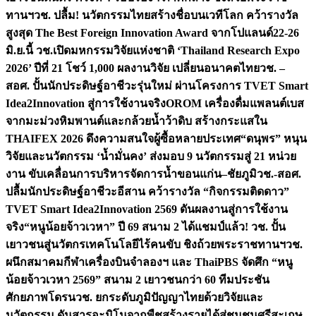
ทานฯ
วช. ปลื้ม! นวัตกรรมไทยสร้างชื่อบนเวทีโลก คว้ารางวัล
สูงสุด The Best Foreign Innovation Award จากโปแลนด์
22-26
มิ.ย.นี้ วช.เปิดมหกรรมวิจัยแห่งชาติ ‘Thailand Research Expo
2026’ ปีที่ 21 โชว์ 1,000 ผลงานวิจัย เปลี่ยนอนาคตไทย
วช. –
สอศ. ปั้นนักประดิษฐ์อาชีวะรุ่นใหม่ ผ่านโครงการ TVET Smart
Idea2Innovation สู่การใช้งานจริง
OROM เครื่องดื่มแพลนต์เบส
จากมะม่วงหิมพานต์และกล้วยน้ำว้าดิบ สร้างกระแสใน
THAIFEX 2026 ดึงความสนใจผู้ซื้อหลายประเทศ
“ดนุพร” หนุน
วิจัยและนวัตกรรม ‘น้ำมั่นคง’ ส่งมอบ 9 นวัตกรรมสู่ 21 หน่วย
งาน ขับเคลื่อนการบริหารจัดการน้ำขอนแก่น–ชัยภูมิ
วช.-สอศ.
ปลื้มนักประดิษฐ์อาชีวะอีสาน คว้ารางวัล “กิจกรรมติดดาว”
TVET Smart Idea2Innovation 2569 ดันผลงานสู่การใช้งาน
จริง
“หนูน้อยจ้าวเวหา” ปี 69 สนาม 2 ได้แชมป์แล้ว! วช. ปั้น
เยาวชนสู่นวัตกรเทคโนโลยีไร้คนขับ ชิงถ้วยพระราชทานฯ
วช.
ผนึกสมาคมกีฬาเครื่องบินจำลองฯ และ ThaiPBS จัดศึก “หนู
น้อยจ้าวเวหา 2569” สนาม 2 เยาวชนกว่า 60 ทีมประชัน
ศักยภาพโดรน
วช. ยกระดับภูมิปัญญาไทยด้วยวิจัยและ
นวัตกรรม ดันสารอะมิโนจากพืชสร้างรายได้สู่ชุมชนศรีสะเกษ