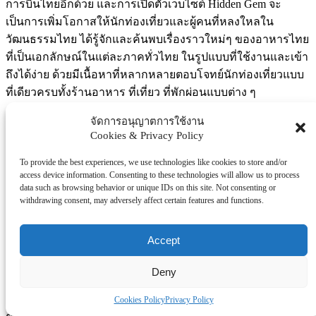
การบินไทยอีกด้วย และการเปิดตัวเว็บไซต์ Hidden Gem
จะ
เป็นการเพิ่มโอกาสให้นักท่องเที่ยวและผู้คนที่หลงใหลใน
วัฒนธรรมไทย ได้รู้จักและค้นพบเรื่องราวใหม่ๆ ของอาหารไทย
ที่เป็นเอกลักษณ์ในแต่ละภาคทั่วไทย ในรูปแบบที่ใช้งานและเข้า
ถึงได้ง่าย ด้วยมีเนื้อหาที่หลากหลายตอบโจทย์นักท่องเที่ยวแบบ
ที่เดียวครบทั้งร้านอาหาร ที่เที่ยว ที่พักผ่อนแบบต่าง ๆ
ในส่วนของ
ภาพยนตร์ซีรีส์สารคดี
Hidden Gem
ซีซั่นแรกผลิต
จัดการอนุญาตการใช้งาน
Cookies & Privacy Policy
โดยความร่วมมือจาก TrueCJ
และ Ryoii Film
โดยชุดแรกมีทั้ง
สิ้น 6 ตอน JOK ONE TABLE, TALES OF TRANG’S
To provide the best experiences, we use technologies like cookies to store and/or
ROASTED PORK, MICHELIN COTTON CANDY,
JAII
access device information. Consenting to these technologies will allow us to process
NOODLE 1953, MIDNIGHT STREET CHEF, THE LAST
data such as browsing behavior or unique IDs on this site. Not consenting or
FLAME OF BAMBOO STICKYRICE
ออกอากาศครั้งแรกเมื่อ
withdrawing consent, may adversely affect certain features and functions.
เดือนธันวาคม 2566 ถึงเดือนมกราคม 2567 สำหรับผู้ที่ชื่นชอบ
ความพิเศษของอาหารไทย สามารถรอติดตามซีซั่นสองที่กำลัง
Accept
จะมาถึงในเร็ว ๆ นี้
Deny
โดย
คุณอนุรักษ์ ดิษฐไชยวงศ์ ประธานเจ้าหน้าที่บริหาร
Ryoii
Film
กล่าวถึงบทบาทในการผลิตภาพยนตร์ซีรีส์สารคดีนี้ว่า
“เรา
Cookies Policy
Privacy Policy