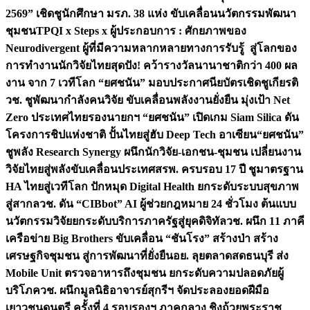
2569” เชิดชูนักศึกษา มรภ. 38 แห่ง ขับเคลื่อนนวัตกรรมพัฒนา
ชุมชน
TPQI x Steps x ผู้ประกอบการ : ศักยภาพของ
Neurodivergent ผู้ที่มีความหลากหลายทางการรับรู้ สู่โลกของ
การทำงาน
นักวิจัยไทยสุดปัง! คว้ารางวัลนานาชาติกว่า 400 ผล
งาน จาก 7 เวทีโลก “ยศชนัน” มอบประกาศนียบัตรเชิดชูเกียรติ
วช. ชูพัฒนากำลังคนวิจัย ขับเคลื่อนพลังงานยั่งยืน มุ่งเป้า Net
Zero ประเทศไทย
รองนายกฯ “ยศชนัน” เปิดเกม Siam Silica ดัน
โครงการชิปแห่งชาติ ปั้นไทยสู่ฮับ Deep Tech อาเซียน
“ยศชนัน”
ชูพลัง Research Synergy ผนึกนักวิจัย-เอกชน-ชุมชน เปลี่ยนงาน
วิจัยไทยสู่พลังขับเคลื่อนประเทศ
สรพ. ครบรอบ 17 ปี ชูมาตรฐาน
HA ไทยสู่เวทีโลก ปักหมุด Digital Health ยกระดับระบบสุขภาพ
สู่สากล
วช. ดัน “CIBbot” AI ผู้ช่วยกฎหมาย 24 ชั่วโมง ต้นแบบ
นวัตกรรมวิจัยยกระดับบริการภาครัฐสู่ยุคดิจิทัล
วช. ผนึก 11 ภาคี
เครือข่าย Big Brothers ขับเคลื่อน “ชันโรง” สร้างป่า สร้าง
เศรษฐกิจชุมชน สู่การพัฒนาที่ยั่งยืน
อย. ลุยตลาดสดธนบุรี ส่ง
Mobile Unit ตรวจอาหารถึงชุมชน ยกระดับความปลอดภัยผู้
บริโภค
วช. ผนึกมูลนิธิอาจารย์สุกรีฯ จัดประลองยอดฝีมือ
เยาวชนดนตรี ครั้งที่ 4 รอบรองฯ ภาคกลาง ชิงถ้วยพระราช