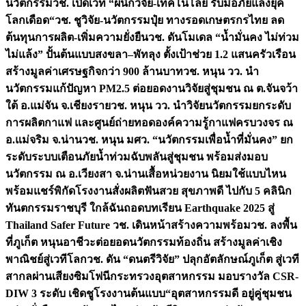
นวัตกรรม
วช. เปิดเวที “ผนึกวิจัย-เทคโนโลยี รับมือภัยแล้งยุค
โลกเดือด“
วช. ชูวิจัย-นวัตกรรมปุ๋ย ทางรอดเกษตรกรไทย ลด
ต้นทุนการผลิต-เพิ่มความยั่งยืน
วช. ดันโมเดล “น้ำมั่นคง ไม่ท่วม
ไม่แล้ง” ปั้นต้นแบบสงขลา–พัทลุง ตั้งเป้าช่วย 1.2 แสนครัวเรือน
สร้างมูลค่าเศรษฐกิจกว่า 900 ล้านบาท
วช. หนุน วว. นำ
นวัตกรรมแก้ปัญหา PM2.5 ต่อยอดงานวิจัยสู่ชุมชน ณ ต.จันจว้า
ใต้ อ.แม่จัน จ.เชียงราย
วช. หนุน วว. นำวิจัยนวัตกรรมยกระดับ
การผลิตกาแฟ และศูนย์ถ่ายทอดองค์ความรู้กาแฟครบวงจร ณ
อ.แม่จริม จ.น่าน
วช. หนุน มศว. “นวัตกรรมเพื่อน้ำที่มั่นคง” ยก
ระดับระบบเตือนภัยน้ำท่วมฉับพลันสู่ชุมชน พร้อมส่งมอบ
นวัตกรรม ณ อ.เวียงสา จ.น่าน
เสื้อหน่วยงาน นิยมใช้แบบไหน
พร้อมแชร์พิกัดโรงงานสั่งผลิต
ฟันสวย สุขภาพดี ไปกับ 5 คลินิก
ทันตกรรมราชบุรี ใกล้ฉัน
ถอดบทเรียน Earthquake 2025 สู่
Thailand Safer Future วช. เดินหน้าสร้างความพร้อม
วช. ลงพื้น
ที่ภูเก็ต หนุนอาชีวะต่อยอดนวัตกรรมท้องถิ่น สร้างมูลค่าเชิง
พาณิชย์สู่เวทีโลก
วช. ดัน “ดนตรีวิจัย” ปลุกอัตลักษณ์ภูเก็ต สู่เวที
สากลผ่านเสียงซิมโฟนี
กระทรวงอุตสาหกรรม มอบรางวัล CSR-
DIW 3 ระดับ เชิดชูโรงงานต้นแบบ“อุตสาหกรรมดี อยู่คู่ชุมชน