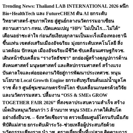
Skip
Trending News:
Thailand LAB INTERNATIONAL 2026 ผนึก
to
Bio+HealthTech และ FutureCHEM ดัน AI ยกระดับ
content
วิทยาศาสตร์-สุขภาพไทย สู่ศูนย์กลางนวัตกรรมอาเซียน
สถานเสาวภา-กทม. เปิดแคมเปญ “HPV ไม่เป็นไร…ไม่ได้”
เตือนอย่าชะล่าใจ ก่อนภัยเงียบลุกลามเป็นมะเร็ง
เมืองทองธานี
ขึ้นแท่น เขตส่งเสริมเมืองอัจฉริยะ มุ่งยกระดับเทคโนโลยี สิ่ง
แวดล้อม ปักหมุด เมืองอัจฉริยะมีชีวิต ขับเคลื่อนเศรษฐกิจ
วช.
เดินหน้าขับเคลื่อน “รางวัลธัชชา” ยกย่องผู้สร้างคุณูปการด้าน
สังคมศาสตร์ มนุษยศาสตร์ และศิลปกรรมศาสตร์ สร้างแรง
บันดาลใจและต่อยอดงานวิจัยสู่การพัฒนาประเทศ
วช. หนุน
นโยบาย Local Growth Engine ยกระดับทุเรียนต้นแม่น้ำมูลโค
ราช ตั้ง 9 ศูนย์ชุมชนเกษตรรักษ์โลก ขับเคลื่อนเกษตรด้วยวิจัย
และนวัตกรรม
สสว. ปลื้มงาน “OSS & SMEs GROW
TOGETHER FAIR 2026” ที่สงขลาประสบความสำเร็จ สร้าง
เม็ดเงินหมุนเวียนกว่า 5 ล้านบาท หนุน SMEs ภาคใต้เติบโต
อย่างยั่งยืน
วช. – จังหวัดเชียงราย ตรวจเยี่ยมศูนย์โดรนรับมือภัย
พิบัติแม่สาย ยกระดับเฝ้าระวัง–ช่วยเหลือผู้ประสบภัยด้วย
นวัตกรรม
เชียงราย นำ วช. ตรวจเยี่ยมพื้นที่แม่สาย ติดตามการ