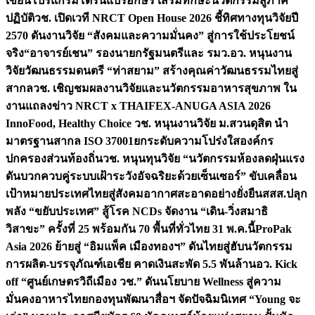
เขียนโปรแกรมโดรนแปรอักษร เสริมทักษะนวัตกรรมสู่ภาค
ปฏิบัติ
วช. เปิดเวที NRCT Open House 2026 ชี้ทิศทางทุนวิจัยปี
2570 ดันงานวิจัย “สังคมและความมั่นคง” สู่การใช้ประโยชน์
จริง
“อาจารย์เชน” รองนายกรัฐมนตรีและ รมว.อว. หนุนงาน
วิจัยวัฒนธรรมดนตรี “ท่าสยาม” สร้างคุณค่าวัฒนธรรมไทยสู่
สากล
วช. เชิญชมผลงานวิจัยและนวัตกรรมอาหารสุขภาพ ใน
งานแถลงข่าว NRCT x THAIFEX-ANUGA ASIA 2026
InnoFood, Healthy Choice
วช. หนุนงานวิจัย ม.สวนดุสิต นำ
มาตรฐานสากล ISO 37001ยกระดับความโปร่งใสองค์กร
ปกครองส่วนท้องถิ่น
วช. หนุนทุนวิจัย “นวัตกรรมห้องลดฝุ่นแรง
ดันบวกควบคู่ระบบเฝ้าระวังอัจฉริยะด้วยเซ็นเซอร์” ขับเคลื่อน
เป้าหมายประเทศไทยสู่สังคมอากาศสะอาดอย่างยั่งยืน
สสส.ปลุก
พลัง “ขยับประเทศ” สู้โรค NCDs จัดงาน “เดิน-วิ่งสมาธิ
วิสาขะ” ครั้งที่ 25 พร้อมกัน 70 พื้นที่ทั่วไทย 31 พ.ค.นี้
ProPak
Asia 2026 ย้ายสู่ “อิมแพ็ค เมืองทองฯ” ดันไทยสู่ฮับนวัตกรรม
การผลิต-บรรจุภัณฑ์เอเชีย คาดเงินสะพัด 5.5 พันล้าน
อว. Kick
off “ศูนย์เกษตรวิถีเมือง วช.” ดันนโยบาย Wellness สู่ความ
มั่นคงอาหารไทย
กองทุนพัฒนาสื่อฯ จัดปัจฉิมนิเทศ “Young จะ