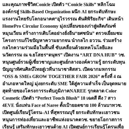
และคุณภาพชีวิต
Conicle เปิดตัว “Conicle Skills” พลิกโฉม
องค์กรสู่ Skills-Based Organization ผนึก AI ยกระดับทักษะ
แรงงานไทยรับโลกอนาคต
“อุไรวรรณ ตันติพิริยะกิจ” เดินหน้า
HomePro Circular Economy มุ่งเปลี่ยนของเก่าสู่ผลิตภัณฑ์
หมุนเวียน สร้างการเติบโตอย่างยั่งยืน
“ยศชนัน” ตรวจเยี่ยมชม
โครงการแก้ไขปัญหาความยากจน นำกลไก อววน. ร่วมสร้าง
กลไกความร่วมมือในพื้นที่ ขับเคลื่อนด้วยเทคโนโลยีและ
นวัตกรรม ณ จ.ยโสธร
“ดนุพร” เปิดงาน “ART DNA HUB” วช.
หนุนศูนย์รวมผู้เชี่ยวชาญและศูนย์กลางองค์ความรู้ ยกระดับทุน
ปัญญาทัศนศิลป์ไทยสู่เวทีนานาชาติ
สสว. เปิดฉากมหกรรม
“OSS & SMEs GROW TOGETHER FAIR 2026” ครั้งที่ 4 ณ
อำเภอหาดใหญ่ มุ่งยกระดับ SME ใต้สู่ความสำเร็จ เป็นจุดหมาย
สุดท้ายของโครงการระดับภูมิภาค
NAREE รุกตลาด Color
Cosmetic เปิดตัว “Perfect Touch Blush” 18 เฉดสี ดึง 7 สาว
4EVE นั่งแท่น Face of Naree ตั้งเป้ายอดขาย 100 ล้านบาท
วช.
เปิดศูนย์เรียนรู้โดรน–AI ที่สุพรรณบุรี ยกระดับทักษะเยาวชน
หนุนการท่องเที่ยวและอาชีพแห่งอนาคต
วช. ขยายโอกาสการ
เรียนรู้ เสริมทักษะเยาวชนด้วย AI เปิดศูนย์การเรียนรู้โดรนเพื่อ