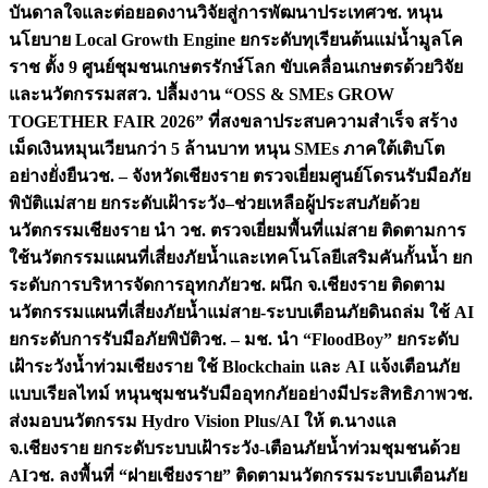
บันดาลใจและต่อยอดงานวิจัยสู่การพัฒนาประเทศ
วช. หนุน
นโยบาย Local Growth Engine ยกระดับทุเรียนต้นแม่น้ำมูลโค
ราช ตั้ง 9 ศูนย์ชุมชนเกษตรรักษ์โลก ขับเคลื่อนเกษตรด้วยวิจัย
และนวัตกรรม
สสว. ปลื้มงาน “OSS & SMEs GROW
TOGETHER FAIR 2026” ที่สงขลาประสบความสำเร็จ สร้าง
เม็ดเงินหมุนเวียนกว่า 5 ล้านบาท หนุน SMEs ภาคใต้เติบโต
อย่างยั่งยืน
วช. – จังหวัดเชียงราย ตรวจเยี่ยมศูนย์โดรนรับมือภัย
พิบัติแม่สาย ยกระดับเฝ้าระวัง–ช่วยเหลือผู้ประสบภัยด้วย
นวัตกรรม
เชียงราย นำ วช. ตรวจเยี่ยมพื้นที่แม่สาย ติดตามการ
ใช้นวัตกรรมแผนที่เสี่ยงภัยน้ำและเทคโนโลยีเสริมคันกั้นน้ำ ยก
ระดับการบริหารจัดการอุทกภัย
วช. ผนึก จ.เชียงราย ติดตาม
นวัตกรรมแผนที่เสี่ยงภัยน้ำแม่สาย-ระบบเตือนภัยดินถล่ม ใช้ AI
ยกระดับการรับมือภัยพิบัติ
วช. – มช. นำ “FloodBoy” ยกระดับ
เฝ้าระวังน้ำท่วมเชียงราย ใช้ Blockchain และ AI แจ้งเตือนภัย
แบบเรียลไทม์ หนุนชุมชนรับมืออุทกภัยอย่างมีประสิทธิภาพ
วช.
ส่งมอบนวัตกรรม Hydro Vision Plus/AI ให้ ต.นางแล
จ.เชียงราย ยกระดับระบบเฝ้าระวัง-เตือนภัยน้ำท่วมชุมชนด้วย
AI
วช. ลงพื้นที่ “ฝายเชียงราย” ติดตามนวัตกรรมระบบเตือนภัย