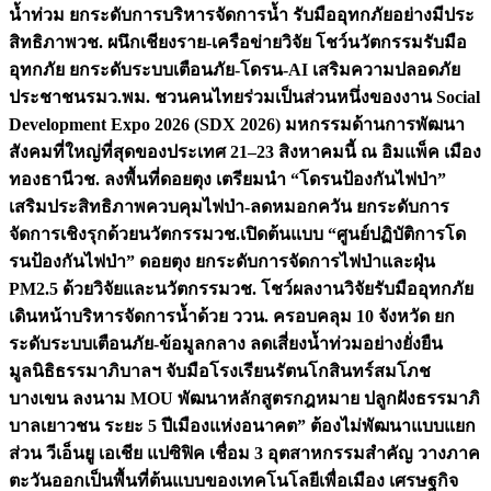
น้ำท่วม ยกระดับการบริหารจัดการน้ำ รับมืออุทกภัยอย่างมีประ
สิทธิภาพ
วช. ผนึกเชียงราย-เครือข่ายวิจัย โชว์นวัตกรรมรับมือ
อุทกภัย ยกระดับระบบเตือนภัย-โดรน-AI เสริมความปลอดภัย
ประชาชน
รมว.พม. ชวนคนไทยร่วมเป็นส่วนหนึ่งของงาน Social
Development Expo 2026 (SDX 2026) มหกรรมด้านการพัฒนา
สังคมที่ใหญ่ที่สุดของประเทศ 21–23 สิงหาคมนี้ ณ อิมแพ็ค เมือง
ทองธานี
วช. ลงพื้นที่ดอยตุง เตรียมนำ “โดรนป้องกันไฟป่า”
เสริมประสิทธิภาพควบคุมไฟป่า-ลดหมอกควัน ยกระดับการ
จัดการเชิงรุกด้วยนวัตกรรม
วช.เปิดต้นแบบ “ศูนย์ปฏิบัติการโด
รนป้องกันไฟป่า” ดอยตุง ยกระดับการจัดการไฟป่าและฝุ่น
PM2.5 ด้วยวิจัยและนวัตกรรม
วช. โชว์ผลงานวิจัยรับมืออุทกภัย
เดินหน้าบริหารจัดการน้ำด้วย ววน. ครอบคลุม 10 จังหวัด ยก
ระดับระบบเตือนภัย-ข้อมูลกลาง ลดเสี่ยงน้ำท่วมอย่างยั่งยืน
มูลนิธิธรรมาภิบาลฯ จับมือโรงเรียนรัตนโกสินทร์สมโภช
บางเขน ลงนาม MOU พัฒนาหลักสูตรกฎหมาย ปลูกฝังธรรมาภิ
บาลเยาวชน ระยะ 5 ปี
เมืองแห่งอนาคต” ต้องไม่พัฒนาแบบแยก
ส่วน วีเอ็นยู เอเชีย แปซิฟิค เชื่อม 3 อุตสาหกรรมสำคัญ วางภาค
ตะวันออกเป็นพื้นที่ต้นแบบของเทคโนโลยีเพื่อเมือง เศรษฐกิจ