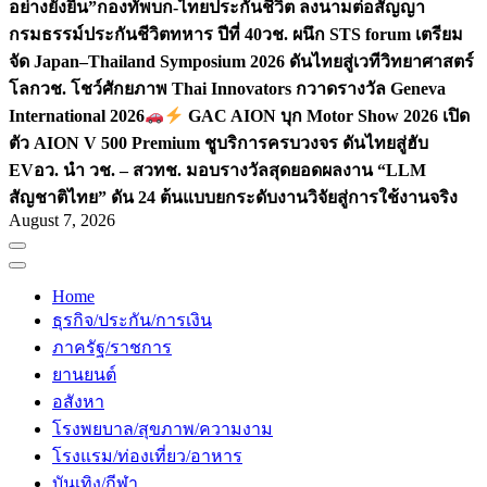
อย่างยั่งยืน”
กองทัพบก-ไทยประกันชีวิต ลงนามต่อสัญญา
กรมธรรม์ประกันชีวิตทหาร ปีที่ 40
วช. ผนึก STS forum เตรียม
จัด Japan–Thailand Symposium 2026 ดันไทยสู่เวทีวิทยาศาสตร์
โลก
วช. โชว์ศักยภาพ Thai Innovators กวาดรางวัล Geneva
International 2026
GAC AION บุก Motor Show 2026 เปิด
ตัว AION V 500 Premium ชูบริการครบวงจร ดันไทยสู่ฮับ
EV
อว. นำ วช. – สวทช. มอบรางวัลสุดยอดผลงาน “LLM
สัญชาติไทย” ดัน 24 ต้นแบบยกระดับงานวิจัยสู่การใช้งานจริง
August 7, 2026
Home
ธุรกิจ/ประกัน/การเงิน
ภาครัฐ/ราชการ
ยานยนต์
อสังหา
โรงพยบาล/สุขภาพ/ความงาม
โรงแรม/ท่องเที่ยว/อาหาร
บันเทิง/กีฬา