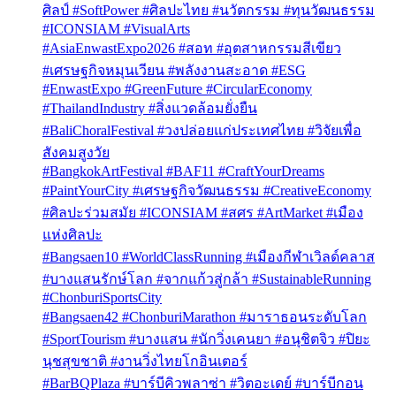
ศิลป์ #SoftPower #ศิลปะไทย #นวัตกรรม #ทุนวัฒนธรรม
#ICONSIAM #VisualArts
#AsiaEnwastExpo2026 #สอท #อุตสาหกรรมสีเขียว
#เศรษฐกิจหมุนเวียน #พลังงานสะอาด #ESG
#EnwastExpo #GreenFuture #CircularEconomy
#ThailandIndustry #สิ่งแวดล้อมยั่งยืน
#BaliChoralFestival #วงปล่อยแก่ประเทศไทย #วิจัยเพื่อ
สังคมสูงวัย
#BangkokArtFestival #BAF11 #CraftYourDreams
#PaintYourCity #เศรษฐกิจวัฒนธรรม #CreativeEconomy
#ศิลปะร่วมสมัย #ICONSIAM #สศร #ArtMarket #เมือง
แห่งศิลปะ
#Bangsaen10 #WorldClassRunning #เมืองกีฬาเวิลด์คลาส
#บางแสนรักษ์โลก #จากแก้วสู่กล้า #SustainableRunning
#ChonburiSportsCity
#Bangsaen42 #ChonburiMarathon #มาราธอนระดับโลก
#SportTourism #บางแสน #นักวิ่งเคนยา #อนุชิตจิว #ปิยะ
นุชสุขชาติ #งานวิ่งไทยโกอินเตอร์
#BarBQPlaza #บาร์บีคิวพลาซ่า #วิตอะเดย์ #บาร์บีกอน