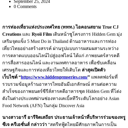
September 25, 2024
0 Comments
การท่องเที่ยวแห่งประเทศไทย (ททท.) ไอคอนสยาม
True CJ
Creations
และ
Ryoii Film
เดินหน้าชูโครงการ Hidden Gem
มุ่ง
เสริมจุดแข็ง
5
Must Do in Thailand
ด้านอาหารและการท่อง
เที่ยวไทยอย่างสร้างสรรค์ ผ่านรูปแบบการผสมผสานระหว่าง
การตลาดแบบออนไลน์ไปสู่ออฟไลน์ ได้แก่ ภาพยนตร์สารคดี
การสื่อสารออนไลน์ และงานเทศกาลอาหาร เพื่อขับเคลื่อน
เศรษฐกิจและการท่องเที่ยวไทยให้เติบโต
ล่าสุดเปิดตัว
เว็บไซต์
“
https://www.hiddengemseries.com/
”
แพลตฟอร์มที่
รวบรวมข้อมูลร้านอาหารไทยอันมีเอกลักษณ์ สานต่อความ
สำเร็จของภาพยนตร์ซีรีส์สารคดีอาหารชุด Hidden Gem
ที่โด่ง
ดังในต่างประเทศผ่านช่องทางเคเบิ้ลทีวีระดับโลกอย่าง Asian
Food Network (AFN) ในกลุ่ม Discover Asia
นางสาวอารี อารีจิตเสถียร ประธานเจ้าหน้าที่บริหารร่วมของทรู
ซีเจ ครีเอชั่นส์
กล่าวว่า
“สตรีทฟู้ดไทยมีศักยภาพในการเป็น