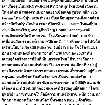
เล่า” มอบประกาศนียบัตร 60 มัคคุเทศก์น้อยแห่งสยาม ปั้นนัก
เล่าเรื่องรุ่นใหม่
SKYWORTH PV ปักหมุดไทย เปิดสำนักงาน
ใหม่ เดินหน้าพลังงานสะอาดลุยอาเซียนเต็มสูบ
วช. ผนึก STS
Forum ไทย–ญี่ปุ่น 2026 ดัน AI ขับเคลื่อนสุขภาพ–สิ่งแวดล้อม
สร้างนักวิทย์รุ่นใหม่
“อ.เชน” เปิดเวที STS Forum ไทย–ญี่ปุ่น
2026 ดันงานวิจัยสู่เศรษฐกิจจริง ชู Health Economy–เซมิ
คอนดักเตอร์เป็นหัวหอก
วช. –โรงเรียนนายร้อยตำรวจ ขับ
เคลื่อนนวัตกรรมบอร์ดเกม “Gift or Guilt” สร้างความโปร่งใส
เสริมนโยบาย No Gift Policy
วช. จับมือระนอง โชว์โดรนแปร
อักษร หนุนท่องเที่ยวงาน “อาบน้ำแร่แลระนอง 2569” ดัน
เศรษฐกิจสร้างสรรค์
ยินดี!ทีมเยาวชนไทย ได้รับรางวัลการ
ออกแบบแผนโดรนแปรอักษร ปี 2569 สนามคัดเลือกที่ 2 มุ่งสู่
การชิงรางวัลถ้วยพระราชทานพระบาทสมเด็จพระเจ้าอยู่หัว
วช.
หนุนสมาคมกีฬาเครื่องบินจำลองฯ เปิดสนามแข่งขันการ
ออกแบบโดรนแปรอักษร ชิงถ้วยพระราชทาน ปี 2569 สนามคัด
เลือกสนามที่ 2
วช. ผนึกกองทัพภาคที่ 2 เปิดศูนย์พัฒนา “โดรน
ยุทธวิธี” ยกระดับเทคโนโลยีความมั่นคงไทย
วช. ผนึก ววน. ถก
วิกฤต “หมอกควันภาคเหนือ” ชี้ทางออก PM2.5 ด้วยวิจัย–