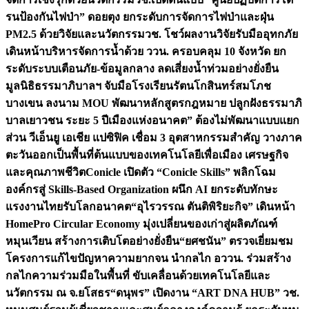
รนป้องกันไฟป่า” ดอยตุง ยกระดับการจัดการไฟป่าและฝุ่น
PM2.5 ด้วยวิจัยและนวัตกรรม
วช. โชว์ผลงานวิจัยรับมืออุทกภัย
เดินหน้าบริหารจัดการน้ำด้วย ววน. ครอบคลุม 10 จังหวัด ยก
ระดับระบบเตือนภัย-ข้อมูลกลาง ลดเสี่ยงน้ำท่วมอย่างยั่งยืน
มูลนิธิธรรมาภิบาลฯ จับมือโรงเรียนรัตนโกสินทร์สมโภช
บางเขน ลงนาม MOU พัฒนาหลักสูตรกฎหมาย ปลูกฝังธรรมาภิ
บาลเยาวชน ระยะ 5 ปี
เมืองแห่งอนาคต” ต้องไม่พัฒนาแบบแยก
ส่วน วีเอ็นยู เอเชีย แปซิฟิค เชื่อม 3 อุตสาหกรรมสำคัญ วางภาค
ตะวันออกเป็นพื้นที่ต้นแบบของเทคโนโลยีเพื่อเมือง เศรษฐกิจ
และคุณภาพชีวิต
Conicle เปิดตัว “Conicle Skills” พลิกโฉม
องค์กรสู่ Skills-Based Organization ผนึก AI ยกระดับทักษะ
แรงงานไทยรับโลกอนาคต
“อุไรวรรณ ตันติพิริยะกิจ” เดินหน้า
HomePro Circular Economy มุ่งเปลี่ยนของเก่าสู่ผลิตภัณฑ์
หมุนเวียน สร้างการเติบโตอย่างยั่งยืน
“ยศชนัน” ตรวจเยี่ยมชม
โครงการแก้ไขปัญหาความยากจน นำกลไก อววน. ร่วมสร้าง
กลไกความร่วมมือในพื้นที่ ขับเคลื่อนด้วยเทคโนโลยีและ
นวัตกรรม ณ จ.ยโสธร
“ดนุพร” เปิดงาน “ART DNA HUB” วช.