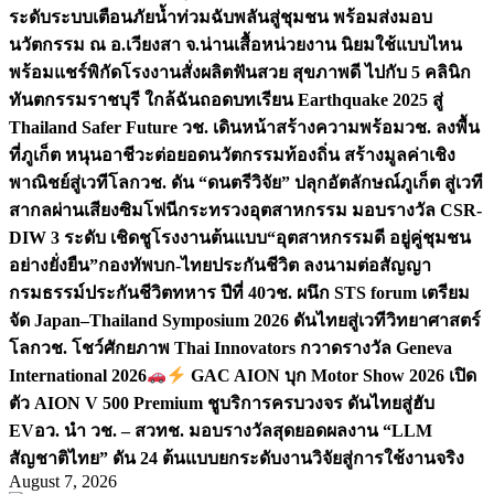
ระดับระบบเตือนภัยน้ำท่วมฉับพลันสู่ชุมชน พร้อมส่งมอบ
นวัตกรรม ณ อ.เวียงสา จ.น่าน
เสื้อหน่วยงาน นิยมใช้แบบไหน
พร้อมแชร์พิกัดโรงงานสั่งผลิต
ฟันสวย สุขภาพดี ไปกับ 5 คลินิก
ทันตกรรมราชบุรี ใกล้ฉัน
ถอดบทเรียน Earthquake 2025 สู่
Thailand Safer Future วช. เดินหน้าสร้างความพร้อม
วช. ลงพื้น
ที่ภูเก็ต หนุนอาชีวะต่อยอดนวัตกรรมท้องถิ่น สร้างมูลค่าเชิง
พาณิชย์สู่เวทีโลก
วช. ดัน “ดนตรีวิจัย” ปลุกอัตลักษณ์ภูเก็ต สู่เวที
สากลผ่านเสียงซิมโฟนี
กระทรวงอุตสาหกรรม มอบรางวัล CSR-
DIW 3 ระดับ เชิดชูโรงงานต้นแบบ“อุตสาหกรรมดี อยู่คู่ชุมชน
อย่างยั่งยืน”
กองทัพบก-ไทยประกันชีวิต ลงนามต่อสัญญา
กรมธรรม์ประกันชีวิตทหาร ปีที่ 40
วช. ผนึก STS forum เตรียม
จัด Japan–Thailand Symposium 2026 ดันไทยสู่เวทีวิทยาศาสตร์
โลก
วช. โชว์ศักยภาพ Thai Innovators กวาดรางวัล Geneva
International 2026
GAC AION บุก Motor Show 2026 เปิด
ตัว AION V 500 Premium ชูบริการครบวงจร ดันไทยสู่ฮับ
EV
อว. นำ วช. – สวทช. มอบรางวัลสุดยอดผลงาน “LLM
สัญชาติไทย” ดัน 24 ต้นแบบยกระดับงานวิจัยสู่การใช้งานจริง
August 7, 2026