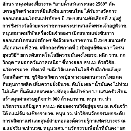
อักษร หนุนท่องเที่ยวงาน “อาบน้ำแร่แลระนอง 2569” ดัน
เศรษฐกิจสร้างสรรค์
ยินดี!ทีมเยาวชนไทย ได้รับรางวัลการ
ออกแบบแผนโดรนแปรอักษร ปี 2569 สนามคัดเลือกที่ 2 มุ่งสู่
การชิงรางวัลถ้วยพระราชทานพระบาทสมเด็จพระเจ้าอยู่หัว
วช.
หนุนสมาคมกีฬาเครื่องบินจำลองฯ เปิดสนามแข่งขันการ
ออกแบบโดรนแปรอักษร ชิงถ้วยพระราชทาน ปี 2569 สนามคัด
เลือกสนามที่ 2
วช. ผนึกกองทัพภาคที่ 2 เปิดศูนย์พัฒนา “โดรน
ยุทธวิธี” ยกระดับเทคโนโลยีความมั่นคงไทย
วช. ผนึก ววน. ถก
วิกฤต “หมอกควันภาคเหนือ” ชี้ทางออก PM2.5 ด้วยวิจัย–
นวัตกรรม
วช. เปิดเวที “ผนึกวิจัย-เทคโนโลยี รับมือภัยแล้งยุค
โลกเดือด“
วช. ชูวิจัย-นวัตกรรมปุ๋ย ทางรอดเกษตรกรไทย ลด
ต้นทุนการผลิต-เพิ่มความยั่งยืน
วช. ดันโมเดล “น้ำมั่นคง ไม่ท่วม
ไม่แล้ง” ปั้นต้นแบบสงขลา–พัทลุง ตั้งเป้าช่วย 1.2 แสนครัวเรือน
สร้างมูลค่าเศรษฐกิจกว่า 900 ล้านบาท
วช. หนุน วว. นำ
นวัตกรรมแก้ปัญหา PM2.5 ต่อยอดงานวิจัยสู่ชุมชน ณ ต.จันจว้า
ใต้ อ.แม่จัน จ.เชียงราย
วช. หนุน วว. นำวิจัยนวัตกรรมยกระดับ
การผลิตกาแฟ และศูนย์ถ่ายทอดองค์ความรู้กาแฟครบวงจร ณ
อ.แม่จริม จ.น่าน
วช. หนุน มศว. “นวัตกรรมเพื่อน้ำที่มั่นคง” ยก