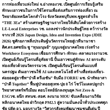
การท่องเที่ยวแห่งใหม่ จ.อ่างทอง
วช. เปิดศูนย์การเรียนรู้เสริม
ทักษะเยาวชนในการใช้โดรนเพื่อส่งเสริมการท่องเที่ยว ณ
วิทยาลัยเทคนิคโคกสำโรง จังหวัดลพบุรี
บพท.ชูสูตรสำเร็จ
“THE 3Ea” สร้างเศรษฐกิจฐานรากไทยให้เติบโตด้วยการสร้าง
LE-Local Enterprises
วช. แถลงข่าวนักประดิษฐ์ไทย คว้ารางวัล
จากเวที 2026 Japan Design, Idea and Invention Expo (JDIE
2026) ชูศักยภาพสิ่งประดิษฐ์นวัตกรรมไทยสู่เวทีนานาชา
ติ
ศ.ดร.ยศชนัน ชู “ทุนมนุษย์” กุญแจสู่อนาคตไทย เร่งสร้าง
Workforce Ecosystem เชื่อมการศึกษา–ทักษะ–ตลาดแรงงาน
วช.
เปิดศูนย์เรียนรู้โดรนที่อุทัยธานี ปั้นเยาวชนสู่ทักษะ AI ยกระดับ
ท่องเที่ยวด้วยนวัตกรรม
วช. เปิดศูนย์เรียนรู้โดรนต้นแบบที่
นครปฐม ดันเยาวชนใช้ AI และเทคโนโลยี สร้างสื่อท่องเที่ยว-
ต่อยอดสู่อาชีพ
“ป่าดี ครีเอชัน” จับมือ FORRU มช. นำทัพอาสา
“ป่าดี Together” ฟื้นฟูป่าดอยสุเทพ-ปุย 8 ไร่ โชว์โมเดลปลูกป่า
วิทยาศาสตร์พรีเมียม ตอบโจทย์นักลงทุนยุค Net Zero &
ESG
วช. ผนึก สทนช.-สอศ. ลงนาม MOU ขับเคลื่อนงานวิจัย
พลิกอนาคตไทย ฝ่าวิกฤต PM2.5 สู่ความมั่นคงน้ำทั่วประเทศ
ศุภ
ชัย ปลัด อว. มอบรางวัล “วิศวกรสังคมพัฒนาชุมชนดีเด่น ปี