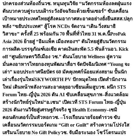
ปกครองส่วนท้องถิ่น
วช. หนุนทุนวิจัย “นวัตกรรมห้องลดฝุ่นแรง
ดันบวกควบคู่ระบบเฝ้าระวังอัจฉริยะด้วยเซ็นเซอร์” ขับเคลื่อน
เป้าหมายประเทศไทยสู่สังคมอากาศสะอาดอย่างยั่งยืน
สสส.ปลุก
พลัง “ขยับประเทศ” สู้โรค NCDs จัดงาน “เดิน-วิ่งสมาธิ
วิสาขะ” ครั้งที่ 25 พร้อมกัน 70 พื้นที่ทั่วไทย 31 พ.ค.นี้
ProPak
Asia 2026 ย้ายสู่ “อิมแพ็ค เมืองทองฯ” ดันไทยสู่ฮับนวัตกรรม
การผลิต-บรรจุภัณฑ์เอเชีย คาดเงินสะพัด 5.5 พันล้าน
อว. Kick
off “ศูนย์เกษตรวิถีเมือง วช.” ดันนโยบาย Wellness สู่ความ
มั่นคงอาหารไทย
กองทุนพัฒนาสื่อฯ จัดปัจฉิมนิเทศ “Young จะ
เล่า” มอบประกาศนียบัตร 60 มัคคุเทศก์น้อยแห่งสยาม ปั้นนัก
เล่าเรื่องรุ่นใหม่
SKYWORTH PV ปักหมุดไทย เปิดสำนักงาน
ใหม่ เดินหน้าพลังงานสะอาดลุยอาเซียนเต็มสูบ
วช. ผนึก STS
Forum ไทย–ญี่ปุ่น 2026 ดัน AI ขับเคลื่อนสุขภาพ–สิ่งแวดล้อม
สร้างนักวิทย์รุ่นใหม่
“อ.เชน” เปิดเวที STS Forum ไทย–ญี่ปุ่น
2026 ดันงานวิจัยสู่เศรษฐกิจจริง ชู Health Economy–เซมิ
คอนดักเตอร์เป็นหัวหอก
วช. –โรงเรียนนายร้อยตำรวจ ขับ
เคลื่อนนวัตกรรมบอร์ดเกม “Gift or Guilt” สร้างความโปร่งใส
เสริมนโยบาย No Gift Policy
วช. จับมือระนอง โชว์โดรนแปร