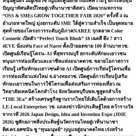
หนุนศูนย์รวมผู้เชี่ยวชาญและศูนย์กลางองค์ความรู้ ยกระดับทุน
ปัญญาทัศนศิลป์ไทยสู่เวทีนานาชาติ
สสว. เปิดฉากมหกรรม
“OSS & SMEs GROW TOGETHER FAIR 2026” ครั้งที่ 4 ณ
อำเภอหาดใหญ่ มุ่งยกระดับ SME ใต้สู่ความสำเร็จ เป็นจุดหมาย
สุดท้ายของโครงการระดับภูมิภาค
NAREE รุกตลาด Color
Cosmetic เปิดตัว “Perfect Touch Blush” 18 เฉดสี ดึง 7 สาว
4EVE นั่งแท่น Face of Naree ตั้งเป้ายอดขาย 100 ล้านบาท
วช.
เปิดศูนย์เรียนรู้โดรน–AI ที่สุพรรณบุรี ยกระดับทักษะเยาวชน
หนุนการท่องเที่ยวและอาชีพแห่งอนาคต
วช. ขยายโอกาสการ
เรียนรู้ เสริมทักษะเยาวชนด้วย AI เปิดศูนย์การเรียนรู้โดรนเพื่อ
การท่องเที่ยวแห่งใหม่ จ.อ่างทอง
วช. เปิดศูนย์การเรียนรู้เสริม
ทักษะเยาวชนในการใช้โดรนเพื่อส่งเสริมการท่องเที่ยว ณ
วิทยาลัยเทคนิคโคกสำโรง จังหวัดลพบุรี
บพท.ชูสูตรสำเร็จ
“THE 3Ea” สร้างเศรษฐกิจฐานรากไทยให้เติบโตด้วยการสร้าง
LE-Local Enterprises
วช. แถลงข่าวนักประดิษฐ์ไทย คว้ารางวัล
จากเวที 2026 Japan Design, Idea and Invention Expo (JDIE
2026) ชูศักยภาพสิ่งประดิษฐ์นวัตกรรมไทยสู่เวทีนานาชา
ติ
ศ.ดร.ยศชนัน ชู “ทุนมนุษย์” กุญแจสู่อนาคตไทย เร่งสร้าง