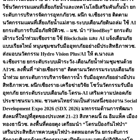
ใช้นวัตกรรมแผนที่เสี่ยงภัยน้ำและเทคโนโลยีเสริมคันกั้นน้ำ ยก
ระดับการบริหารจัดการอุทกภัย
วช. ผนึก จ.เชียงราย ติดตาม
นวัตกรรมแผนที่เสี่ยงภัยน้ำแม่สาย-ระบบเตือนภัยดินถล่ม ใช้ AI
ยกระดับการรับมือภัยพิบัติ
วช. – มช. นำ “FloodBoy” ยกระดับ
เฝ้าระวังน้ำท่วมเชียงราย ใช้ Blockchain และ AI แจ้งเตือนภัย
แบบเรียลไทม์ หนุนชุมชนรับมืออุทกภัยอย่างมีประสิทธิภาพ
วช.
ส่งมอบนวัตกรรม Hydro Vision Plus/AI ให้ ต.นางแล
จ.เชียงราย ยกระดับระบบเฝ้าระวัง-เตือนภัยน้ำท่วมชุมชนด้วย
AI
วช. ลงพื้นที่ “ฝายเชียงราย” ติดตามนวัตกรรมระบบเตือนภัย
น้ำท่วม ยกระดับการบริหารจัดการน้ำ รับมืออุทกภัยอย่างมีประ
สิทธิภาพ
วช. ผนึกเชียงราย-เครือข่ายวิจัย โชว์นวัตกรรมรับมือ
อุทกภัย ยกระดับระบบเตือนภัย-โดรน-AI เสริมความปลอดภัย
ประชาชน
รมว.พม. ชวนคนไทยร่วมเป็นส่วนหนึ่งของงาน Social
Development Expo 2026 (SDX 2026) มหกรรมด้านการพัฒนา
สังคมที่ใหญ่ที่สุดของประเทศ 21–23 สิงหาคมนี้ ณ อิมแพ็ค เมือง
ทองธานี
วช. ลงพื้นที่ดอยตุง เตรียมนำ “โดรนป้องกันไฟป่า”
เสริมประสิทธิภาพควบคุมไฟป่า-ลดหมอกควัน ยกระดับการ
จัดการเชิงรุกด้วยนวัตกรรม
วช.เปิดต้นแบบ “ศูนย์ปฏิบัติการโด