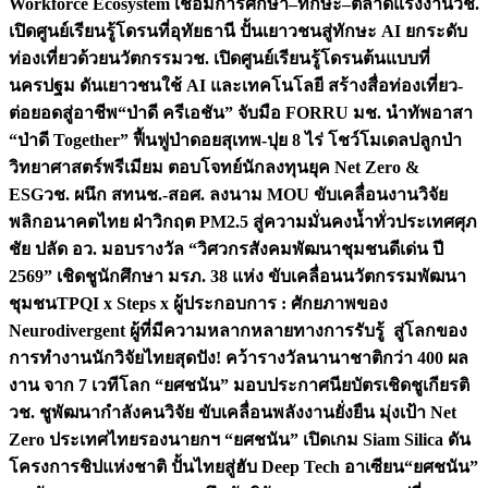
Workforce Ecosystem เชื่อมการศึกษา–ทักษะ–ตลาดแรงงาน
วช.
เปิดศูนย์เรียนรู้โดรนที่อุทัยธานี ปั้นเยาวชนสู่ทักษะ AI ยกระดับ
ท่องเที่ยวด้วยนวัตกรรม
วช. เปิดศูนย์เรียนรู้โดรนต้นแบบที่
นครปฐม ดันเยาวชนใช้ AI และเทคโนโลยี สร้างสื่อท่องเที่ยว-
ต่อยอดสู่อาชีพ
“ป่าดี ครีเอชัน” จับมือ FORRU มช. นำทัพอาสา
“ป่าดี Together” ฟื้นฟูป่าดอยสุเทพ-ปุย 8 ไร่ โชว์โมเดลปลูกป่า
วิทยาศาสตร์พรีเมียม ตอบโจทย์นักลงทุนยุค Net Zero &
ESG
วช. ผนึก สทนช.-สอศ. ลงนาม MOU ขับเคลื่อนงานวิจัย
พลิกอนาคตไทย ฝ่าวิกฤต PM2.5 สู่ความมั่นคงน้ำทั่วประเทศ
ศุภ
ชัย ปลัด อว. มอบรางวัล “วิศวกรสังคมพัฒนาชุมชนดีเด่น ปี
2569” เชิดชูนักศึกษา มรภ. 38 แห่ง ขับเคลื่อนนวัตกรรมพัฒนา
ชุมชน
TPQI x Steps x ผู้ประกอบการ : ศักยภาพของ
Neurodivergent ผู้ที่มีความหลากหลายทางการรับรู้ สู่โลกของ
การทำงาน
นักวิจัยไทยสุดปัง! คว้ารางวัลนานาชาติกว่า 400 ผล
งาน จาก 7 เวทีโลก “ยศชนัน” มอบประกาศนียบัตรเชิดชูเกียรติ
วช. ชูพัฒนากำลังคนวิจัย ขับเคลื่อนพลังงานยั่งยืน มุ่งเป้า Net
Zero ประเทศไทย
รองนายกฯ “ยศชนัน” เปิดเกม Siam Silica ดัน
โครงการชิปแห่งชาติ ปั้นไทยสู่ฮับ Deep Tech อาเซียน
“ยศชนัน”