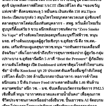
ศุภจี ปลุกพลังคราฟต์ไทย! SACIT เปิดเวทีโลก ดัน “ของขวัญ
แห่งชาติ” ดึงคนชมทะลุ 5 หมื่นคน เงินสะพัด 150 ลบ.
Tipco
Herbs เปิดเกมรุกส่ง 5 สมุนไพรไทยบุกตลาดเวลเนส มุ่งชิงแชร์
ตลาดสุขภาพโตต่อเนื่อง
ทันตบุคลากร – สพฐ. หวั่นเด็กไทยเริ่ม
สูบบุหรี่ตั้งแต่วัย 9 ขวบ ผนึกพลังเยาวชนจัดงาน “Zero Smoke
No Vape” สร้างสังคมไทยปลอดบุหรี่และบุหรี่ไฟฟ้า
วช. หนุน
มจธ. สร้างต้นแบบดูแลผู้สูงวัยเชิงรุก จ.อุทัยธานี ดึง รพ.สต.-
อสม. เสริมทักษะดูแลสุขภาพ
วช.หนุน “รถทันตกรรมเคลื่อนที่
อัจฉริยะ” เพิ่มโอกาสเข้าถึงบริการสุขภาพช่องปาก ผู้สูงวัย-กลุ่ม
เปราะบาง จ.อุทัยธานี
ผนึก 5 ภาคี “Beat the Pressure” สู้ภัยเงียบ
ความดันโลหิตสูง เปิด Dashboard แห่งชาติคุมโรคทั่วไทย
“แสน
ชัย” นำทีม Knockout บุก 20 ประเทศ ดันเครื่องดื่มชูกำลังไทยสู่
เวทีโลก ตั้งเป้า 500 ล้านปีแรก
สถาบันอาหาร–หอการค้าไทย
ผนึกแผน 3 ปี ดัน Future Food เจาะตลาดอินเดีย 1.46 พันล้าน
คน
“ยศชนัน” ผนึก วช. – มช. ขับเคลื่อนนวัตกรรมจัดการ PM2.5
เชิงพื้นที่ หนุน “อากาศสะอาดและสายน้ำมั่นคง” เพื่อคุณภาพ
ชีวิตประชาชนภาคเหนืออย่างยั่งยืน
วช. ปั้นเยาวชน AI จัดอบรม