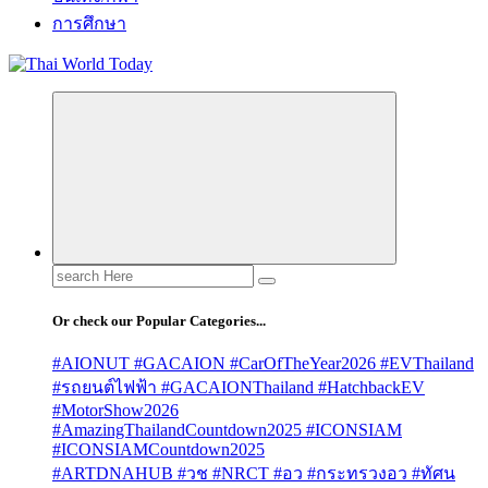
การศึกษา
Search
for:
Or check our Popular Categories...
#AIONUT #GACAION #CarOfTheYear2026 #EVThailand
#รถยนต์ไฟฟ้า #GACAIONThailand #HatchbackEV
#MotorShow2026
#AmazingThailandCountdown2025 #ICONSIAM
#ICONSIAMCountdown2025
#ARTDNAHUB #วช #NRCT #อว #กระทรวงอว #ทัศน