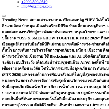
+2000-509-0519
info@example.com
Trending News:
สถานเสาวภา-กทม. เปิดแคมเปญ “HPV ไม่เป็นไร…
สิ่งแวดล้อม ปักหมุด เมืองอัจฉริยะมีชีวิต ขับเคลื่อนเศรษฐกิจ
วช. 
และต่อยอดงานวิจัยสู่การพัฒนาประเทศ
วช. หนุนนโยบาย Local G
ปลื้มงาน “OSS & SMEs GROW TOGETHER FAIR 2026” ที่สงขลาป
เยี่ยมศูนย์โดรนรับมือภัยพิบัติแม่สาย ยกระดับเฝ้าระวัง–ช่วยเหลื
กั้นน้ำ ยกระดับการบริหารจัดการอุทกภัย
วช. ผนึก จ.เชียงราย ติ
เฝ้าระวังน้ำท่วมเชียงราย ใช้ Blockchain และ AI แจ้งเตือนภัยแ
ระดับระบบเฝ้าระวัง-เตือนภัยน้ำท่วมชุมชนด้วย AI
วช. ลงพื้นที่
เชียงราย-เครือข่ายวิจัย โชว์นวัตกรรมรับมืออุทกภัย ยกระดั
(SDX 2026) มหกรรมด้านการพัฒนาสังคมที่ใหญ่ที่สุดของประเทศ 
หมอกควัน ยกระดับการจัดการเชิงรุกด้วยนวัตกรรม
วช.เปิดต้นแบ
รับมืออุทกภัย เดินหน้าบริหารจัดการน้ำด้วย ววน. ครอบคลุม 10 จั
บางเขน ลงนาม MOU พัฒนาหลักสูตรกฎหมาย ปลูกฝังธรรมาภิบา
ออกเป็นพื้นที่ต้นแบบของเทคโนโลยีเพื่อเมือง เศรษฐกิจ และคุณภ
อนาคต
“อุไรวรรณ ตันติพิริยะกิจ” เดินหน้า HomePro Circular Eco