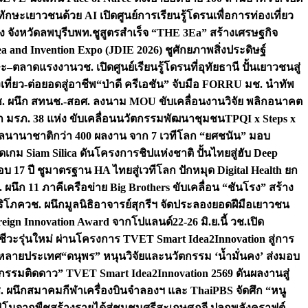
ักษะเยาวชนด้วย AI เปิดศูนย์การเรียนรู้โดรนเพื่อการท่องเที่ยว
 จังหวัดลพบุรี
บพท.ชูสูตรสำเร็จ “THE 3Ea” สร้างเศรษฐกิจ
a and Invention Expo (JDIE 2026) ชูศักยภาพสิ่งประดิษฐ์
ักษะ–ตลาดแรงงาน
วช. เปิดศูนย์เรียนรู้โดรนที่อุทัยธานี ปั้นเยาวชนสู่
ที่ยว-ต่อยอดสู่อาชีพ
“ป่าดี ครีเอชัน” จับมือ FORRU มช. นำทัพ
. ผนึก สทนช.-สอศ. ลงนาม MOU ขับเคลื่อนงานวิจัย พลิกอนาคต
กษา มรภ. 38 แห่ง ขับเคลื่อนนวัตกรรมพัฒนาชุมชน
TPQI x Steps x
งวัลนานาชาติกว่า 400 ผลงาน จาก 7 เวทีโลก “ยศชนัน” มอบ
เกม Siam Silica ดันโครงการชิปแห่งชาติ ปั้นไทยสู่ฮับ Deep
 17 ปี ชูมาตรฐาน HA ไทยสู่เวทีโลก ปักหมุด Digital Health ยก
 ผนึก 11 ภาคีเครือข่าย Big Brothers ขับเคลื่อน “ชันโรง” สร้าง
ริโภค
วช. ผนึกมูลนิธิอาจารย์สุกรีฯ จัดประลองยอดฝีมือเยาวชน
oreign Innovation Award จากโปแลนด์
22-26 มิ.ย.นี้ วช.เปิด
าชีวะรุ่นใหม่ ผ่านโครงการ TVET Smart Idea2Innovation สู่การ
้อหลายประเทศ
“ดนุพร” หนุนวิจัยและนวัตกรรม ‘น้ำมั่นคง’ ส่งมอบ
ิจกรรมติดดาว” TVET Smart Idea2Innovation 2569 ดันผลงานสู่
. ผนึกสมาคมกีฬาเครื่องบินจำลองฯ และ ThaiPBS จัดศึก “หนู
ิโนจากพืชสร้างรายได้สู่ชุมชนศรีสะเกษ
ศุภจี ปลุกพลังคราฟต์