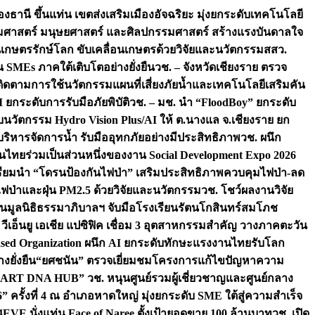
องธานี ขึ้นแท่น เขตส่งเสริมเมืองอัจฉริยะ มุ่งยกระดับเทคโนโลยี
สังคมศาสตร์ มนุษยศาสตร์ และศิลปกรรมศาสตร์ สร้างแรงบันดาลใจ
ชนเกษตรรักษ์โลก ขับเคลื่อนเกษตรด้วยวิจัยและนวัตกรรม
สสว.
MEs ภาคใต้เติบโตอย่างยั่งยืน
วช. – จังหวัดเชียงราย ตรวจ
ย ติดตามการใช้นวัตกรรมแผนที่เสี่ยงภัยน้ำและเทคโนโลยีเสริมคัน
 ยกระดับการรับมือภัยพิบัติ
วช. – มช. นำ “FloodBoy” ยกระดับ
บนวัตกรรม Hydro Vision Plus/AI ให้ ต.นางแล จ.เชียงราย ยก
ริหารจัดการน้ำ รับมืออุทกภัยอย่างมีประสิทธิภาพ
วช. ผนึก
ไทยร่วมเป็นส่วนหนึ่งของงาน Social Development Expo 2026
เตรียมนำ “โดรนป้องกันไฟป่า” เสริมประสิทธิภาพควบคุมไฟป่า-ลด
ไฟป่าและฝุ่น PM2.5 ด้วยวิจัยและนวัตกรรม
วช. โชว์ผลงานวิจัย
ืน
มูลนิธิธรรมาภิบาลฯ จับมือโรงเรียนรัตนโกสินทร์สมโภช
เอ็นยู เอเชีย แปซิฟิค เชื่อม 3 อุตสาหกรรมสำคัญ วางภาคตะวัน
ls-Based Organization ผนึก AI ยกระดับทักษะแรงงานไทยรับโลก
งยั่งยืน
“ยศชนัน” ตรวจเยี่ยมชมโครงการแก้ไขปัญหาความ
“ART DNA HUB” วช. หนุนศูนย์รวมผู้เชี่ยวชาญและศูนย์กลาง
งที่ 4 ณ อำเภอหาดใหญ่ มุ่งยกระดับ SME ใต้สู่ความสำเร็จ
4EVE นั่งแท่น Face of Naree ตั้งเป้ายอดขาย 100 ล้านบาท
วช. เปิด