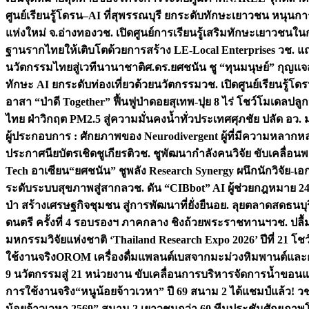
ศูนย์เรียนรู้โดรน–AI ที่สุพรรณบุรี ยกระดับทักษะเยาวชน หนุน
แห่งใหม่ จ.อ่างทอง
วช. เปิดศูนย์การเรียนรู้เสริมทักษะเยาวชนใน
ฐานรากไทยให้เติบโตด้วยการสร้าง LE-Local Enterprises
วช. แถ
นวัตกรรมไทยสู่เวทีนานาชาติ
ศ.ดร.ยศชนัน ชู “ทุนมนุษย์” กุญแ
ทักษะ AI ยกระดับท่องเที่ยวด้วยนวัตกรรม
วช. เปิดศูนย์เรียนรู้
อาสา “ป่าดี Together” ฟื้นฟูป่าดอยสุเทพ-ปุย 8 ไร่ โชว์โมเดลป
ไทย ฝ่าวิกฤต PM2.5 สู่ความมั่นคงน้ำทั่วประเทศ
ศุภชัย ปลัด อว.
ผู้ประกอบการ : ศักยภาพของ Neurodivergent ผู้ที่มีความหลาก
ประกาศนียบัตรเชิดชูเกียรติ
วช. ชูพัฒนากำลังคนวิจัย ขับเคลื่อนพล
Tech อาเซียน
“ยศชนัน” ชูพลัง Research Synergy ผนึกนักวิจัย-เอ
ระดับระบบสุขภาพสู่สากล
วช. ดัน “CIBbot” AI ผู้ช่วยกฎหมาย 24
ป่า สร้างเศรษฐกิจชุมชน สู่การพัฒนาที่ยั่งยืน
อย. ลุยตลาดสดธนบุร
ดนตรี ครั้งที่ 4 รอบรองฯ ภาคกลาง ชิงถ้วยพระราชทานฯ
วช. ปลื
มหกรรมวิจัยแห่งชาติ ‘Thailand Research Expo 2026’ ปีที่ 21 โช
ใช้งานจริง
OROM เครื่องดื่มแพลนต์เบสจากมะม่วงหิมพานต์และก
9 นวัตกรรมสู่ 21 หน่วยงาน ขับเคลื่อนการบริหารจัดการน้ำขอนแก
การใช้งานจริง
“หนูน้อยจ้าวเวหา” ปี 69 สนาม 2 ได้แชมป์แล้ว! 
น้อยจ้าวเวหา 2569” สนาม 2 เยาวชนกว่า 60 ทีมประชันศักยภา