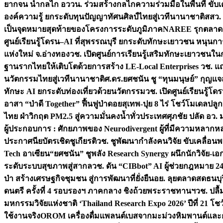
ยากจน นำกลไก อววน. ร่วมสร้างกลไกความร่วมมือในพื้นที่ ขับ
องค์ความรู้ ยกระดับทุนปัญญาทัศนศิลป์ไทยสู่เวทีนานาชาติ
สสว.
เป็นจุดหมายสุดท้ายของโครงการระดับภูมิภาค
NAREE รุกตลาด Co
ศูนย์เรียนรู้โดรน–AI ที่สุพรรณบุรี ยกระดับทักษะเยาวชน หนุน
แห่งใหม่ จ.อ่างทอง
วช. เปิดศูนย์การเรียนรู้เสริมทักษะเยาวชนใน
ฐานรากไทยให้เติบโตด้วยการสร้าง LE-Local Enterprises
วช. แถ
นวัตกรรมไทยสู่เวทีนานาชาติ
ศ.ดร.ยศชนัน ชู “ทุนมนุษย์” กุญแ
ทักษะ AI ยกระดับท่องเที่ยวด้วยนวัตกรรม
วช. เปิดศูนย์เรียนรู้
อาสา “ป่าดี Together” ฟื้นฟูป่าดอยสุเทพ-ปุย 8 ไร่ โชว์โมเดลป
ไทย ฝ่าวิกฤต PM2.5 สู่ความมั่นคงน้ำทั่วประเทศ
ศุภชัย ปลัด อว.
ผู้ประกอบการ : ศักยภาพของ Neurodivergent ผู้ที่มีความหลาก
ประกาศนียบัตรเชิดชูเกียรติ
วช. ชูพัฒนากำลังคนวิจัย ขับเคลื่อนพล
Tech อาเซียน
“ยศชนัน” ชูพลัง Research Synergy ผนึกนักวิจัย-เอ
ระดับระบบสุขภาพสู่สากล
วช. ดัน “CIBbot” AI ผู้ช่วยกฎหมาย 24
ป่า สร้างเศรษฐกิจชุมชน สู่การพัฒนาที่ยั่งยืน
อย. ลุยตลาดสดธนบุร
ดนตรี ครั้งที่ 4 รอบรองฯ ภาคกลาง ชิงถ้วยพระราชทานฯ
วช. ปลื
มหกรรมวิจัยแห่งชาติ ‘Thailand Research Expo 2026’ ปีที่ 21 โช
ใช้งานจริง
OROM เครื่องดื่มแพลนต์เบสจากมะม่วงหิมพานต์และก