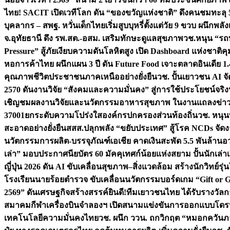
ไทย! SACIT เปิดเวทีโลก ดัน “ของขวัญแห่งชาติ” ดึงคนชมทะลุ 5
บุคลากร – สพฐ. หวั่นเด็กไทยเริ่มสูบบุหรี่ตั้งแต่วัย 9 ขวบ ผนึ
จ.อุทัยธานี ดึง รพ.สต.-อสม. เสริมทักษะดูแลสุขภาพ
วช.หนุน “รถท
Pressure” สู้ภัยเงียบความดันโลหิตสูง เปิด Dashboard แห่งชาติค
หอการค้าไทย ผนึกแผน 3 ปี ดัน Future Food เจาะตลาดอินเดีย 1
คุณภาพชีวิตประชาชนภาคเหนืออย่างยั่งยืน
วช. ปั้นเยาวชน AI 
2570 ดันงานวิจัย “สังคมและความมั่นคง” สู่การใช้ประโยชน์จริง
เชิญชมผลงานวิจัยและนวัตกรรมอาหารสุขภาพ ในงานแถลงข่าว
37001ยกระดับความโปร่งใสองค์กรปกครองส่วนท้องถิ่น
วช. หนุน
สะอาดอย่างยั่งยืน
สสส.ปลุกพลัง “ขยับประเทศ” สู้โรค NCDs จัดงาน “เ
นวัตกรรมการผลิต-บรรจุภัณฑ์เอเชีย คาดเงินสะพัด 5.5 พันล้าน
อว
เล่า” มอบประกาศนียบัตร 60 มัคคุเทศก์น้อยแห่งสยาม ปั้นนักเล่าเรื
ญี่ปุ่น 2026 ดัน AI ขับเคลื่อนสุขภาพ–สิ่งแวดล้อม สร้างนักวิทย์รุ่
โรงเรียนนายร้อยตำรวจ ขับเคลื่อนนวัตกรรมบอร์ดเกม “Gift or G
2569” ดันเศรษฐกิจสร้างสรรค์
ยินดี!ทีมเยาวชนไทย ได้รับรางวัล
สมาคมกีฬาเครื่องบินจำลองฯ เปิดสนามแข่งขันการออกแบบโดรน
เทคโนโลยีความมั่นคงไทย
วช. ผนึก ววน. ถกวิกฤต “หมอกควันภา