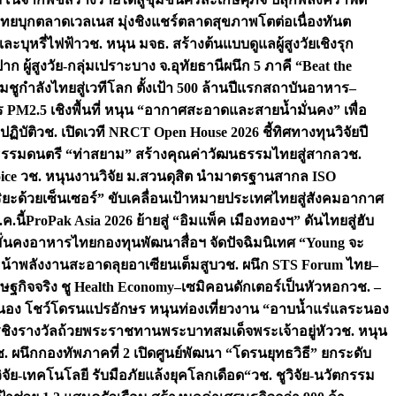
รไทยบุกตลาดเวลเนส มุ่งชิงแชร์ตลาดสุขภาพโตต่อเนื่อง
ทันต
ละบุหรี่ไฟฟ้า
วช. หนุน มจธ. สร้างต้นแบบดูแลผู้สูงวัยเชิงรุก
 ผู้สูงวัย-กลุ่มเปราะบาง จ.อุทัยธานี
ผนึก 5 ภาคี “Beat the
ชูกำลังไทยสู่เวทีโลก ตั้งเป้า 500 ล้านปีแรก
สถาบันอาหาร–
 PM2.5 เชิงพื้นที่ หนุน “อากาศสะอาดและสายน้ำมั่นคง” เพื่อ
ฏิบัติ
วช. เปิดเวที NRCT Open House 2026 ชี้ทิศทางทุนวิจัยปี
ธรรมดนตรี “ท่าสยาม” สร้างคุณค่าวัฒนธรรมไทยสู่สากล
วช.
ice
วช. หนุนงานวิจัย ม.สวนดุสิต นำมาตรฐานสากล ISO
ริยะด้วยเซ็นเซอร์” ขับเคลื่อนเป้าหมายประเทศไทยสู่สังคมอากาศ
ค.นี้
ProPak Asia 2026 ย้ายสู่ “อิมแพ็ค เมืองทองฯ” ดันไทยสู่ฮับ
ามมั่นคงอาหารไทย
กองทุนพัฒนาสื่อฯ จัดปัจฉิมนิเทศ “Young จะ
้าพลังงานสะอาดลุยอาเซียนเต็มสูบ
วช. ผนึก STS Forum ไทย–
เศรษฐกิจจริง ชู Health Economy–เซมิคอนดักเตอร์เป็นหัวหอก
วช. –
ะนอง โชว์โดรนแปรอักษร หนุนท่องเที่ยวงาน “อาบน้ำแร่แลระนอง
ารชิงรางวัลถ้วยพระราชทานพระบาทสมเด็จพระเจ้าอยู่หัว
วช. หนุน
. ผนึกกองทัพภาคที่ 2 เปิดศูนย์พัฒนา “โดรนยุทธวิธี” ยกระดับ
วิจัย-เทคโนโลยี รับมือภัยแล้งยุคโลกเดือด“
วช. ชูวิจัย-นวัตกรรม