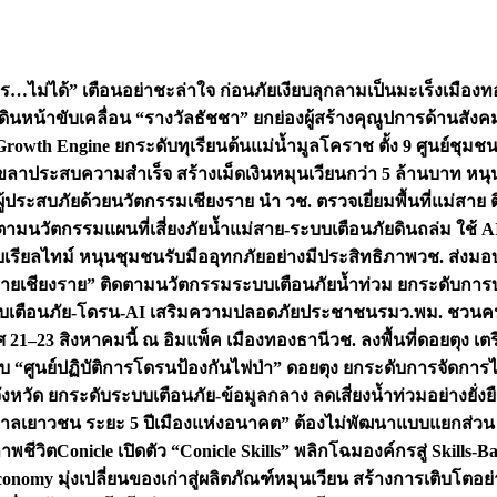
ไม่ได้” เตือนอย่าชะล่าใจ ก่อนภัยเงียบลุกลามเป็นมะเร็ง
เมืองท
เดินหน้าขับเคลื่อน “รางวัลธัชชา” ยกย่องผู้สร้างคุณูปการด้าน
rowth Engine ยกระดับทุเรียนต้นแม่น้ำมูลโคราช ตั้ง 9 ศูนย์ชุม
ระสบความสำเร็จ สร้างเม็ดเงินหมุนเวียนกว่า 5 ล้านบาท หนุน S
อผู้ประสบภัยด้วยนวัตกรรม
เชียงราย นำ วช. ตรวจเยี่ยมพื้นที่แม่สา
ดตามนวัตกรรมแผนที่เสี่ยงภัยน้ำแม่สาย-ระบบเตือนภัยดินถล่ม ใช้ AI
บบเรียลไทม์ หนุนชุมชนรับมืออุทกภัยอย่างมีประสิทธิภาพ
วช. ส่งมอ
 “ฝายเชียงราย” ติดตามนวัตกรรมระบบเตือนภัยน้ำท่วม ยกระดับการบ
บระบบเตือนภัย-โดรน-AI เสริมความปลอดภัยประชาชน
รมว.พม. ชวนคน
21–23 สิงหาคมนี้ ณ อิมแพ็ค เมืองทองธานี
วช. ลงพื้นที่ดอยตุง 
บ “ศูนย์ปฏิบัติการโดรนป้องกันไฟป่า” ดอยตุง ยกระดับการจัดการ
งหวัด ยกระดับระบบเตือนภัย-ข้อมูลกลาง ลดเสี่ยงน้ำท่วมอย่างยั่งย
ลเยาวชน ระยะ 5 ปี
เมืองแห่งอนาคต” ต้องไม่พัฒนาแบบแยกส่วน วี
าพชีวิต
Conicle เปิดตัว “Conicle Skills” พลิกโฉมองค์กรสู่ Skil
nomy มุ่งเปลี่ยนของเก่าสู่ผลิตภัณฑ์หมุนเวียน สร้างการเติบโตอย่า