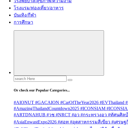
โรงพยบาล/สุขภาพ/ความงาม
โรงแรม/ท่องเที่ยว/อาหาร
บันเทิง/กีฬา
การศึกษา
Search
for:
Or check our Popular Categories...
#AIONUT #GACAION #CarOfTheYear2026 #EVThailand #
#AmazingThailandCountdown2025 #ICONSIAM #ICONSI
#ARTDNAHUB #วช #NRCT #อว #กระทรวงอว #ทัศนศิลป์ #
#AsiaEnwastExpo2026 #สอท #อุตสาหกรรมสีเขียว #เศรษฐกิจ