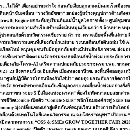
ไม่ได้” เตือนอย่าชะล่าใจ ก่อนภัยเงียบลุกลามเป็นมะเร็ง
เมืองท
เดินหน้าขับเคลื่อน “รางวัลธัชชา” ยกย่องผู้สร้างคุณูปการด้าน
rowth Engine ยกระดับทุเรียนต้นแม่น้ำมูลโคราช ตั้ง 9 ศูนย์ชุม
ระสบความสำเร็จ สร้างเม็ดเงินหมุนเวียนกว่า 5 ล้านบาท หนุน S
อผู้ประสบภัยด้วยนวัตกรรม
เชียงราย นำ วช. ตรวจเยี่ยมพื้นที่แม่สา
ดตามนวัตกรรมแผนที่เสี่ยงภัยน้ำแม่สาย-ระบบเตือนภัยดินถล่ม ใช้ AI
บบเรียลไทม์ หนุนชุมชนรับมืออุทกภัยอย่างมีประสิทธิภาพ
วช. ส่งมอ
 “ฝายเชียงราย” ติดตามนวัตกรรมระบบเตือนภัยน้ำท่วม ยกระดับการบ
บระบบเตือนภัย-โดรน-AI เสริมความปลอดภัยประชาชน
รมว.พม. ชวนคน
21–23 สิงหาคมนี้ ณ อิมแพ็ค เมืองทองธานี
วช. ลงพื้นที่ดอยตุง 
บ “ศูนย์ปฏิบัติการโดรนป้องกันไฟป่า” ดอยตุง ยกระดับการจัดการ
งหวัด ยกระดับระบบเตือนภัย-ข้อมูลกลาง ลดเสี่ยงน้ำท่วมอย่างยั่งย
ลเยาวชน ระยะ 5 ปี
เมืองแห่งอนาคต” ต้องไม่พัฒนาแบบแยกส่วน วี
าพชีวิต
Conicle เปิดตัว “Conicle Skills” พลิกโฉมองค์กรสู่ Skil
nomy มุ่งเปลี่ยนของเก่าสู่ผลิตภัณฑ์หมุนเวียน สร้างการเติบโตอย่า
เคลื่อนด้วยเทคโนโลยีและนวัตกรรม ณ จ.ยโสธร
“ดนุพร” เปิดงาน 
 เปิดฉากมหกรรม “OSS & SMEs GROW TOGETHER FAIR 2026” ครั้
lor Cosmetic เปิดตัว “Perfect Touch Blush” 18 เฉดสี ดึง 7 สาว 