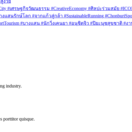
สูงวัย
rCity #เศรษฐกิจวัฒนธรรม #CreativeEconomy #ศิลปะร่วมสมัย #IC
งแสนรักษ์โลก #จากแก้วสู่กล้า #SustainableRunning #ChonburiSpor
Tourism #บางแสน #นักวิ่งเคนยา #อนุชิตจิว #ปิยะนุชสุขชาติ #งาน
ng industry.
s porttitor quisque.