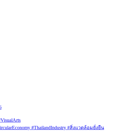
6
isualArts
arEconomy #ThailandIndustry #สิ่งแวดล้อมยั่งยืน