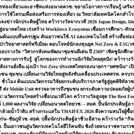
การท่องเที่ยวและอาชีพแห่งอนาคต
วช. ขยายโอกาสการเรียนรู้ เสริมท
การใช้โดรนเพื่อส่งเสริมการท่องเที่ยว ณ วิทยาลัยเทคนิคโคกสำโรง
ลงข่าวนักประดิษฐ์ไทย คว้ารางวัลจากเวที 2026 Japan Design, Ide
จสู่อนาคตไทย เร่งสร้าง Workforce Ecosystem เชื่อมการศึกษา–ท
โดรนต้นแบบที่นครปฐม ดันเยาวชนใช้ AI และเทคโนโลยี สร้างสื่อท่องเ
ลูกป่าวิทยาศาสตร์พรีเมียม ตอบโจทย์นักลงทุนยุค Net Zero & ESG
วช
 มอบรางวัล “วิศวกรสังคมพัฒนาชุมชนดีเด่น ปี 2569” เชิดชูนักศึ
หลายทางการรับรู้ สู่โลกของการทำงาน
นักวิจัยไทยสุดปัง! คว้ารา
ังงานยั่งยืน มุ่งเป้า Net Zero ประเทศไทย
รองนายกฯ “ยศชนัน” เปิด
กชน-ชุมชน เปลี่ยนงานวิจัยไทยสู่พลังขับเคลื่อนประเทศ
สรพ. ครบรอบ
 ชั่วโมง ต้นแบบนวัตกรรมวิจัยยกระดับบริการภาครัฐสู่ยุคดิจิทัล
วช.
ี ส่ง Mobile Unit ตรวจอาหารถึงชุมชน ยกระดับความปลอดภัยผู้บ
้ม! นวัตกรรมไทยสร้างชื่อบนเวทีโลก คว้ารางวัลสูงสุด The Best F
ว์ 1,000 ผลงานวิจัย เปลี่ยนอนาคตไทย
วช. – สอศ. ปั้นนักประดิษฐ์อ
ล้วยน้ำว้าดิบ สร้างกระแสใน THAIFEX 2026 ดึงความสนใจผู้ซื
่น–ชัยภูมิ
วช.-สอศ. ปลื้มนักประดิษฐ์อาชีวะอีสาน คว้ารางวัล “ก
วช. ปั้นเยาวชนสู่นวัตกรเทคโนโลยีไร้คนขับ ชิงถ้วยพระราชทานฯ
วช
พโดรน
วช. ยกระดับภูมิปัญญาไทยด้วยวิจัยและนวัตกรรม ดันสารอะม