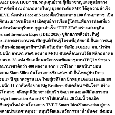
“ART DNA HUB” วช. หนุนศูนย์รวมผู้เชี่ยวชาญและศูนย์กลาง
งที่ 4 ณ อำเภอหาดใหญ่ มุ่งยกระดับ SME ใต้สู่ความสำเร็จ
4EVE นั่งแท่น Face of Naree ตั้งเป้ายอดขาย 100 ล้านบาท
วช. เปิด
ักษะเยาวชนด้วย AI เปิดศูนย์การเรียนรู้โดรนเพื่อการท่องเที่ยว
 จังหวัดลพบุรี
บพท.ชูสูตรสำเร็จ “THE 3Ea” สร้างเศรษฐกิจ
a and Invention Expo (JDIE 2026) ชูศักยภาพสิ่งประดิษฐ์
ักษะ–ตลาดแรงงาน
วช. เปิดศูนย์เรียนรู้โดรนที่อุทัยธานี ปั้นเยาวชนสู่
ที่ยว-ต่อยอดสู่อาชีพ
“ป่าดี ครีเอชัน” จับมือ FORRU มช. นำทัพ
. ผนึก สทนช.-สอศ. ลงนาม MOU ขับเคลื่อนงานวิจัย พลิกอนาคต
กษา มรภ. 38 แห่ง ขับเคลื่อนนวัตกรรมพัฒนาชุมชน
TPQI x Steps x
งวัลนานาชาติกว่า 400 ผลงาน จาก 7 เวทีโลก “ยศชนัน” มอบ
เกม Siam Silica ดันโครงการชิปแห่งชาติ ปั้นไทยสู่ฮับ Deep
 17 ปี ชูมาตรฐาน HA ไทยสู่เวทีโลก ปักหมุด Digital Health ยก
 ผนึก 11 ภาคีเครือข่าย Big Brothers ขับเคลื่อน “ชันโรง” สร้าง
ริโภค
วช. ผนึกมูลนิธิอาจารย์สุกรีฯ จัดประลองยอดฝีมือเยาวชน
oreign Innovation Award จากโปแลนด์
22-26 มิ.ย.นี้ วช.เปิด
าชีวะรุ่นใหม่ ผ่านโครงการ TVET Smart Idea2Innovation สู่การ
้อหลายประเทศ
“ดนุพร” หนุนวิจัยและนวัตกรรม ‘น้ำมั่นคง’ ส่งมอบ