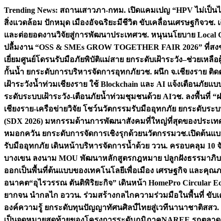
Skip
Trending News:
สถานเสาวภา-กทม. เปิดแคมเปญ “HPV ไม่เป็นไร…
to
สิ่งแวดล้อม ปักหมุด เมืองอัจฉริยะมีชีวิต ขับเคลื่อนเศรษฐกิจ
วช. 
content
และต่อยอดงานวิจัยสู่การพัฒนาประเทศ
วช. หนุนนโยบาย Local G
ปลื้มงาน “OSS & SMEs GROW TOGETHER FAIR 2026” ที่สงขลาป
เยี่ยมศูนย์โดรนรับมือภัยพิบัติแม่สาย ยกระดับเฝ้าระวัง–ช่วยเหลื
กั้นน้ำ ยกระดับการบริหารจัดการอุทกภัย
วช. ผนึก จ.เชียงราย ติ
เฝ้าระวังน้ำท่วมเชียงราย ใช้ Blockchain และ AI แจ้งเตือนภัยแ
ระดับระบบเฝ้าระวัง-เตือนภัยน้ำท่วมชุมชนด้วย AI
วช. ลงพื้นที่
เชียงราย-เครือข่ายวิจัย โชว์นวัตกรรมรับมืออุทกภัย ยกระดั
(SDX 2026) มหกรรมด้านการพัฒนาสังคมที่ใหญ่ที่สุดของประเทศ 
หมอกควัน ยกระดับการจัดการเชิงรุกด้วยนวัตกรรม
วช.เปิดต้นแบ
รับมืออุทกภัย เดินหน้าบริหารจัดการน้ำด้วย ววน. ครอบคลุม 10 จั
บางเขน ลงนาม MOU พัฒนาหลักสูตรกฎหมาย ปลูกฝังธรรมาภิบา
ออกเป็นพื้นที่ต้นแบบของเทคโนโลยีเพื่อเมือง เศรษฐกิจ และคุณภ
อนาคต
“อุไรวรรณ ตันติพิริยะกิจ” เดินหน้า HomePro Circular Eco
ยากจน นำกลไก อววน. ร่วมสร้างกลไกความร่วมมือในพื้นที่ ขับ
องค์ความรู้ ยกระดับทุนปัญญาทัศนศิลป์ไทยสู่เวทีนานาชาติ
สสว.
เป็นจุดหมายสุดท้ายของโครงการระดับภูมิภาค
NAREE รุกตลาด Co