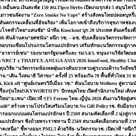
 หมื่นคน เงินสะพัด 150 ลบ.
Tipco Herbs เปิดเกมรุกส่ง 5 สมุนไพ
กพลังเยาวชนจัดงาน “Zero Smoke No Vape” สร้างสังคมไทยปลอดบุหรี่แ
ันตกรรมเคลื่อนที่อัจฉริยะ” เพิ่มโอกาสเข้าถึงบริการสุขภาพช่องปาก
ุมโรคทั่วไทย
“แสนชัย” นำทีม Knockout บุก 20 ประเทศ ดันเครื่องดื่ม
.46 พันล้านคน
“ยศชนัน” ผนึก วช. – มช. ขับเคลื่อนนวัตกรรมจัดการ
จัดอบรมเขียนโปรแกรมโดรนแปรอักษร เสริมทักษะนวัตกรรมสู่ภาคป
“อาจารย์เชน” รองนายกรัฐมนตรีและ รมว.อว. หนุนงานวิจัยวัฒน
 NRCT x THAIFEX-ANUGA ASIA 2026 InnoFood, Healthy Cho
ทุนวิจัย “นวัตกรรมห้องลดฝุ่นแรงดันบวกควบคู่ระบบเฝ้าระวังอัจฉ
ดิน-วิ่งสมาธิ วิสาขะ” ครั้งที่ 25 พร้อมกัน 70 พื้นที่ทั่วไทย 31 พ.
. Kick off “ศูนย์เกษตรวิถีเมือง วช.” ดันนโยบาย Wellness สู่คว
่องรุ่นใหม่
SKYWORTH PV ปักหมุดไทย เปิดสำนักงานใหม่ เดินหน
นใหม่
“อ.เชน” เปิดเวที STS Forum ไทย–ญี่ปุ่น 2026 ดันงานวิจัยสู่
uilt” สร้างความโปร่งใสเสริมนโยบาย No Gift Policy
วช. จับมือร
การออกแบบแผนโดรนแปรอักษร ปี 2569 สนามคัดเลือกที่ 2 มุ่งสู่ก
แปรอักษร ชิงถ้วยพระราชทาน ปี 2569 สนามคัดเลือกสนามที่ 2
วช
คเหนือ” ชี้ทางออก PM2.5 ด้วยวิจัย–นวัตกรรม
วช. เปิดเวที “ผนึก