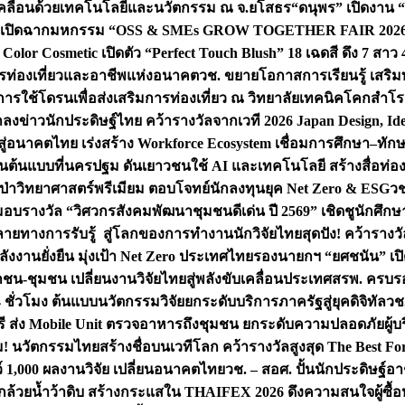
เคลื่อนด้วยเทคโนโลยีและนวัตกรรม ณ จ.ยโสธร
“ดนุพร” เปิดงาน 
 เปิดฉากมหกรรม “OSS & SMEs GROW TOGETHER FAIR 2026” ครั้
lor Cosmetic เปิดตัว “Perfect Touch Blush” 18 เฉดสี ดึง 7 สาว 
การท่องเที่ยวและอาชีพแห่งอนาคต
วช. ขยายโอกาสการเรียนรู้ เสริมท
การใช้โดรนเพื่อส่งเสริมการท่องเที่ยว ณ วิทยาลัยเทคนิคโคกสำโรง
ลงข่าวนักประดิษฐ์ไทย คว้ารางวัลจากเวที 2026 Japan Design, Ide
จสู่อนาคตไทย เร่งสร้าง Workforce Ecosystem เชื่อมการศึกษา–ท
โดรนต้นแบบที่นครปฐม ดันเยาวชนใช้ AI และเทคโนโลยี สร้างสื่อท่องเ
ลูกป่าวิทยาศาสตร์พรีเมียม ตอบโจทย์นักลงทุนยุค Net Zero & ESG
วช
 มอบรางวัล “วิศวกรสังคมพัฒนาชุมชนดีเด่น ปี 2569” เชิดชูนักศึ
หลายทางการรับรู้ สู่โลกของการทำงาน
นักวิจัยไทยสุดปัง! คว้ารา
ังงานยั่งยืน มุ่งเป้า Net Zero ประเทศไทย
รองนายกฯ “ยศชนัน” เปิด
กชน-ชุมชน เปลี่ยนงานวิจัยไทยสู่พลังขับเคลื่อนประเทศ
สรพ. ครบรอบ
 ชั่วโมง ต้นแบบนวัตกรรมวิจัยยกระดับบริการภาครัฐสู่ยุคดิจิทัล
วช.
ี ส่ง Mobile Unit ตรวจอาหารถึงชุมชน ยกระดับความปลอดภัยผู้บ
้ม! นวัตกรรมไทยสร้างชื่อบนเวทีโลก คว้ารางวัลสูงสุด The Best F
ว์ 1,000 ผลงานวิจัย เปลี่ยนอนาคตไทย
วช. – สอศ. ปั้นนักประดิษฐ์อ
ล้วยน้ำว้าดิบ สร้างกระแสใน THAIFEX 2026 ดึงความสนใจผู้ซื