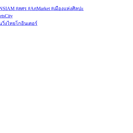
ONSIAM #สศร #ArtMarket #เมืองแห่งศิลปะ
tsCity
วิ่งไทยโกอินเตอร์