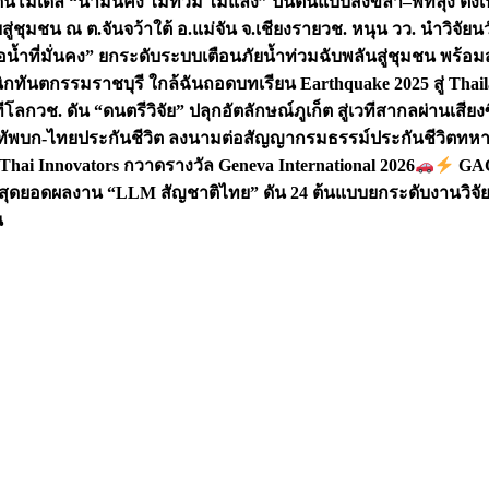
ันโมเดล “น้ำมั่นคง ไม่ท่วม ไม่แล้ง” ปั้นต้นแบบสงขลา–พัทลุง ตั้งเ
่ชุมชน ณ ต.จันจว้าใต้ อ.แม่จัน จ.เชียงราย
วช. หนุน วว. นำวิจัย
อน้ำที่มั่นคง” ยกระดับระบบเตือนภัยน้ำท่วมฉับพลันสู่ชุมชน พร้อ
นิกทันตกรรมราชบุรี ใกล้ฉัน
ถอดบทเรียน Earthquake 2025 สู่ Thai
ทีโลก
วช. ดัน “ดนตรีวิจัย” ปลุกอัตลักษณ์ภูเก็ต สู่เวทีสากลผ่านเสีย
ัพบก-ไทยประกันชีวิต ลงนามต่อสัญญากรมธรรม์ประกันชีวิตทหาร 
Thai Innovators กวาดรางวัล Geneva International 2026
GAC 
สุดยอดผลงาน “LLM สัญชาติไทย” ดัน 24 ต้นแบบยกระดับงานวิจัยส
น