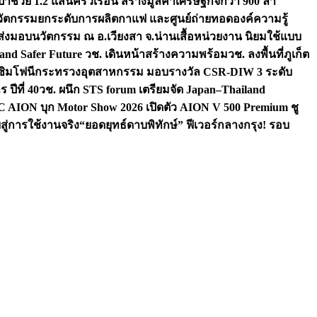
ป้าช่วย 1.2 แสนครัวเรือน สร้างมูลค่าเศรษฐกิจกว่า 900 ล้า
นวัตกรรมยกระดับการผลิตกาแฟ และศูนย์ถ่ายทอดองค์ความรู้
มส่งมอบนวัตกรรม ณ อ.เวียงสา จ.น่าน
เสื้อหน่วยงาน นิยมใช้แบบ
land Safer Future วช. เดินหน้าสร้างความพร้อม
วช. ลงพื้นที่ภูเก็ต
งซิมโฟนี
กระทรวงอุตสาหกรรม มอบรางวัล CSR-DIW 3 ระดับ
ปีที่ 40
วช. ผนึก STS forum เตรียมจัด Japan–Thailand
AION บุก Motor Show 2026 เปิดตัว AION V 500 Premium ชู
ู่การใช้งานจริง
“ยอดยุทธ์ดาบพิทักษ์” ฟีเวอร์กลางกรุง! รอบ