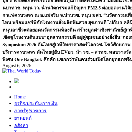
ปุ๋ย ทางรอดเกษตรกรไทย ลดต้นทุนการผลิต-เพิ่มความยั่งยืน
วช. ด
นบาท
วช. หนุน วว. นำนวัตกรรมแก้ปัญหา PM2.5 ต่อยอดงานวิจัยสู
กาแฟครบวงจร ณ อ.แม่จริม จ.น่าน
วช. หนุน มศว. “นวัตกรรมเพื่
ไหน พร้อมแชร์พิกัดโรงงานสั่งผลิต
ฟันสวย สุขภาพดี ไปกับ 5 คลิ
หนุนอาชีวะต่อยอดนวัตกรรมท้องถิ่น สร้างมูลค่าเชิงพาณิชย์สู่เว
เชิดชูโรงงานต้นแบบ“อุตสาหกรรมดี อยู่คู่ชุมชนอย่างยั่งยืน”
กองท
Symposium 2026 ดันไทยสู่เวทีวิทยาศาสตร์โลก
วช. โชว์ศักยภาพ 
บริการครบวงจร ดันไทยสู่ฮับ EV
อว. นำ วช. – สวทช. มอบรางวัล
พิเศษ One Bangkok คึกคัก แขกกว่าพันคนร่วมเปิดโลกยุทธภพจี
August 6, 2026
Home
ธุรกิจ/ประกัน/การเงิน
ภาครัฐ/ราชการ
ยานยนต์
อสังหา