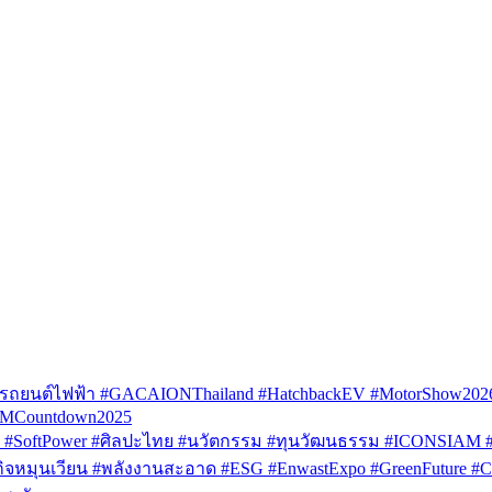
รถยนต์ไฟฟ้า #GACAIONThailand #HatchbackEV #MotorShow202
AMCountdown2025
SoftPower #ศิลปะไทย #นวัตกรรม #ทุนวัฒนธรรม #ICONSIAM #V
หมุนเวียน #พลังงานสะอาด #ESG #EnwastExpo #GreenFuture #Circul