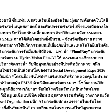
องธานี ขึ้นแท่น เขตส่งเสริมเมืองอัจฉริยะ มุ่งยกระดับเทคโนโลยี
สังคมศาสตร์ มนุษยศาสตร์ และศิลปกรรมศาสตร์ สร้างแรงบันดาลใจ
ชนเกษตรรักษ์โลก ขับเคลื่อนเกษตรด้วยวิจัยและนวัตกรรม
สสว.
MEs ภาคใต้เติบโตอย่างยั่งยืน
วช. – จังหวัดเชียงราย ตรวจ
ย ติดตามการใช้นวัตกรรมแผนที่เสี่ยงภัยน้ำและเทคโนโลยีเสริมคัน
 ยกระดับการรับมือภัยพิบัติ
วช. – มช. นำ “FloodBoy” ยกระดับ
บนวัตกรรม Hydro Vision Plus/AI ให้ ต.นางแล จ.เชียงราย ยก
ริหารจัดการน้ำ รับมืออุทกภัยอย่างมีประสิทธิภาพ
วช. ผนึก
ไทยร่วมเป็นส่วนหนึ่งของงาน Social Development Expo 2026
เตรียมนำ “โดรนป้องกันไฟป่า” เสริมประสิทธิภาพควบคุมไฟป่า-ลด
ไฟป่าและฝุ่น PM2.5 ด้วยวิจัยและนวัตกรรม
วช. โชว์ผลงานวิจัย
ืน
มูลนิธิธรรมาภิบาลฯ จับมือโรงเรียนรัตนโกสินทร์สมโภช
เอ็นยู เอเชีย แปซิฟิค เชื่อม 3 อุตสาหกรรมสำคัญ วางภาคตะวัน
ls-Based Organization ผนึก AI ยกระดับทักษะแรงงานไทยรับโลก
งยั่งยืน
“ยศชนัน” ตรวจเยี่ยมชมโครงการแก้ไขปัญหาความ