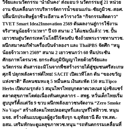
วิจัยและนวัตกรรม ‘น้ำมั่นคง’ ส่งมอบ 9 นวัตกรรมสู่ 21 หน่วย
งาน ขับเคลื่อนการบริหารจัดการน้ำขอนแก่น–ชัยภูมิ
วช.-สอศ.
ปลื้มนักประดิษฐ์อาชีวะอีสาน คว้ารางวัล “กิจกรรมติดดาว”
TVET Smart Idea2Innovation 2569 ดันผลงานสู่การใช้งาน
จริง
“หนูน้อยจ้าวเวหา” ปี 69 สนาม 2 ได้แชมป์แล้ว! วช. ปั้น
เยาวชนสู่นวัตกรเทคโนโลยีไร้คนขับ ชิงถ้วยพระราชทานฯ
วช.
ผนึกสมาคมกีฬาเครื่องบินจำลองฯ และ ThaiPBS จัดศึก “หนู
น้อยจ้าวเวหา 2569” สนาม 2 เยาวชนกว่า 60 ทีมประชัน
ศักยภาพโดรน
วช. ยกระดับภูมิปัญญาไทยด้วยวิจัยและ
นวัตกรรม ดันสารอะมิโนจากพืชสร้างรายได้สู่ชุมชนศรีสะเกษ
ศุภจี ปลุกพลังคราฟต์ไทย! SACIT เปิดเวทีโลก ดัน “ของขวัญ
แห่งชาติ” ดึงคนชมทะลุ 5 หมื่นคน เงินสะพัด 150 ลบ.
Tipco
Herbs เปิดเกมรุกส่ง 5 สมุนไพรไทยบุกตลาดเวลเนส มุ่งชิงแชร์
ตลาดสุขภาพโตต่อเนื่อง
ทันตบุคลากร – สพฐ. หวั่นเด็กไทยเริ่ม
สูบบุหรี่ตั้งแต่วัย 9 ขวบ ผนึกพลังเยาวชนจัดงาน “Zero Smoke
No Vape” สร้างสังคมไทยปลอดบุหรี่และบุหรี่ไฟฟ้า
วช. หนุน
มจธ. สร้างต้นแบบดูแลผู้สูงวัยเชิงรุก จ.อุทัยธานี ดึง รพ.สต.-
อสม. เสริมทักษะดูแลสุขภาพ
วช.หนุน “รถทันตกรรมเคลื่อนที่