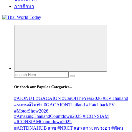
การศึกษา
Search
for:
Or check our Popular Categories...
#AIONUT #GACAION #CarOfTheYear2026 #EVThailand
#รถยนต์ไฟฟ้า #GACAIONThailand #HatchbackEV
#MotorShow2026
#AmazingThailandCountdown2025 #ICONSIAM
#ICONSIAMCountdown2025
#ARTDNAHUB #วช #NRCT #อว #กระทรวงอว #ทัศน