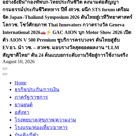
อย่างยั่งยืน”
กองทัพบก-ไทยประกันชีวิต ลงนามต่อสัญญา
กรมธรรม์ประกันชีวิตทหาร ปีที่ 40
วช. ผนึก STS forum เตรียม
จัด Japan–Thailand Symposium 2026 ดันไทยสู่เวทีวิทยาศาสตร์
โลก
วช. โชว์ศักยภาพ Thai Innovators กวาดรางวัล Geneva
International 2026
GAC AION บุก Motor Show 2026 เปิด
ตัว AION V 500 Premium ชูบริการครบวงจร ดันไทยสู่ฮับ
EV
อว. นำ วช. – สวทช. มอบรางวัลสุดยอดผลงาน “LLM
สัญชาติไทย” ดัน 24 ต้นแบบยกระดับงานวิจัยสู่การใช้งานจริง
August 10, 2026
Home
ธุรกิจ/ประกัน/การเงิน
ภาครัฐ/ราชการ
ยานยนต์
อสังหา
โรงพยบาล/สุขภาพ/ความงาม
โรงแรม/ท่องเที่ยว/อาหาร
บันเทิง/กีฬา