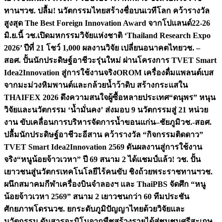
ทานฯ
วช. ปลื้ม! นวัตกรรมไทยสร้างชื่อบนเวทีโลก คว้ารางวัล
สูงสุด The Best Foreign Innovation Award จากโปแลนด์
22-26
มิ.ย.นี้ วช.เปิดมหกรรมวิจัยแห่งชาติ ‘Thailand Research Expo
2026’ ปีที่ 21 โชว์ 1,000 ผลงานวิจัย เปลี่ยนอนาคตไทย
วช. –
สอศ. ปั้นนักประดิษฐ์อาชีวะรุ่นใหม่ ผ่านโครงการ TVET Smart
Idea2Innovation สู่การใช้งานจริง
OROM เครื่องดื่มแพลนต์เบส
จากมะม่วงหิมพานต์และกล้วยน้ำว้าดิบ สร้างกระแสใน
THAIFEX 2026 ดึงความสนใจผู้ซื้อหลายประเทศ
“ดนุพร” หนุน
วิจัยและนวัตกรรม ‘น้ำมั่นคง’ ส่งมอบ 9 นวัตกรรมสู่ 21 หน่วย
งาน ขับเคลื่อนการบริหารจัดการน้ำขอนแก่น–ชัยภูมิ
วช.-สอศ.
ปลื้มนักประดิษฐ์อาชีวะอีสาน คว้ารางวัล “กิจกรรมติดดาว”
TVET Smart Idea2Innovation 2569 ดันผลงานสู่การใช้งาน
จริง
“หนูน้อยจ้าวเวหา” ปี 69 สนาม 2 ได้แชมป์แล้ว! วช. ปั้น
เยาวชนสู่นวัตกรเทคโนโลยีไร้คนขับ ชิงถ้วยพระราชทานฯ
วช.
ผนึกสมาคมกีฬาเครื่องบินจำลองฯ และ ThaiPBS จัดศึก “หนู
น้อยจ้าวเวหา 2569” สนาม 2 เยาวชนกว่า 60 ทีมประชัน
ศักยภาพโดรน
วช. ยกระดับภูมิปัญญาไทยด้วยวิจัยและ
นวัตกรรม ดันสารอะมิโนจากพืชสร้างรายได้สู่ชุมชนศรีสะเกษ