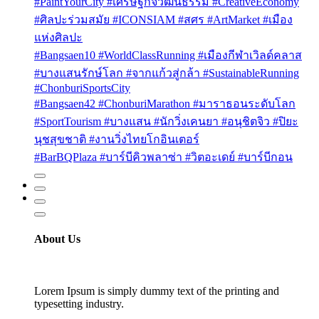
#PaintYourCity #เศรษฐกิจวัฒนธรรม #CreativeEconomy
#ศิลปะร่วมสมัย #ICONSIAM #สศร #ArtMarket #เมือง
แห่งศิลปะ
#Bangsaen10 #WorldClassRunning #เมืองกีฬาเวิลด์คลาส
#บางแสนรักษ์โลก #จากแก้วสู่กล้า #SustainableRunning
#ChonburiSportsCity
#Bangsaen42 #ChonburiMarathon #มาราธอนระดับโลก
#SportTourism #บางแสน #นักวิ่งเคนยา #อนุชิตจิว #ปิยะ
นุชสุขชาติ #งานวิ่งไทยโกอินเตอร์
#BarBQPlaza #บาร์บีคิวพลาซ่า #วิตอะเดย์ #บาร์บีกอน
About Us
Lorem Ipsum is simply dummy text of the printing and
typesetting industry.