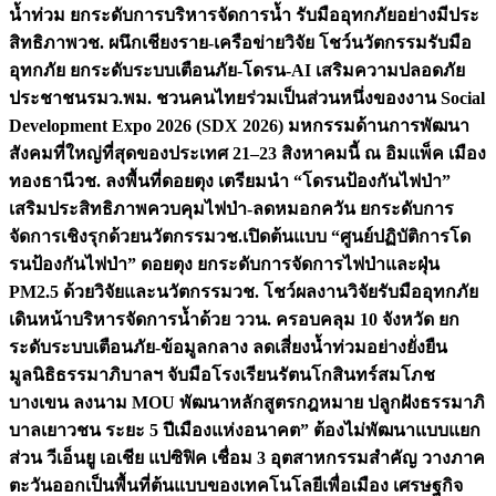
น้ำท่วม ยกระดับการบริหารจัดการน้ำ รับมืออุทกภัยอย่างมีประ
สิทธิภาพ
วช. ผนึกเชียงราย-เครือข่ายวิจัย โชว์นวัตกรรมรับมือ
อุทกภัย ยกระดับระบบเตือนภัย-โดรน-AI เสริมความปลอดภัย
ประชาชน
รมว.พม. ชวนคนไทยร่วมเป็นส่วนหนึ่งของงาน Social
Development Expo 2026 (SDX 2026) มหกรรมด้านการพัฒนา
สังคมที่ใหญ่ที่สุดของประเทศ 21–23 สิงหาคมนี้ ณ อิมแพ็ค เมือง
ทองธานี
วช. ลงพื้นที่ดอยตุง เตรียมนำ “โดรนป้องกันไฟป่า”
เสริมประสิทธิภาพควบคุมไฟป่า-ลดหมอกควัน ยกระดับการ
จัดการเชิงรุกด้วยนวัตกรรม
วช.เปิดต้นแบบ “ศูนย์ปฏิบัติการโด
รนป้องกันไฟป่า” ดอยตุง ยกระดับการจัดการไฟป่าและฝุ่น
PM2.5 ด้วยวิจัยและนวัตกรรม
วช. โชว์ผลงานวิจัยรับมืออุทกภัย
เดินหน้าบริหารจัดการน้ำด้วย ววน. ครอบคลุม 10 จังหวัด ยก
ระดับระบบเตือนภัย-ข้อมูลกลาง ลดเสี่ยงน้ำท่วมอย่างยั่งยืน
มูลนิธิธรรมาภิบาลฯ จับมือโรงเรียนรัตนโกสินทร์สมโภช
บางเขน ลงนาม MOU พัฒนาหลักสูตรกฎหมาย ปลูกฝังธรรมาภิ
บาลเยาวชน ระยะ 5 ปี
เมืองแห่งอนาคต” ต้องไม่พัฒนาแบบแยก
ส่วน วีเอ็นยู เอเชีย แปซิฟิค เชื่อม 3 อุตสาหกรรมสำคัญ วางภาค
ตะวันออกเป็นพื้นที่ต้นแบบของเทคโนโลยีเพื่อเมือง เศรษฐกิจ