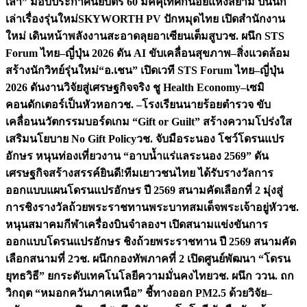
เล่า” มอบประกาศนียบัตร 60 มัคคุเทศก์น้อยแห่งสยาม ปั้นนัก
เล่าเรื่องรุ่นใหม่
SKYWORTH PV ปักหมุดไทย เปิดสำนักงาน
ใหม่ เดินหน้าพลังงานสะอาดลุยอาเซียนเต็มสูบ
วช. ผนึก STS
Forum ไทย–ญี่ปุ่น 2026 ดัน AI ขับเคลื่อนสุขภาพ–สิ่งแวดล้อม
สร้างนักวิทย์รุ่นใหม่
“อ.เชน” เปิดเวที STS Forum ไทย–ญี่ปุ่น
2026 ดันงานวิจัยสู่เศรษฐกิจจริง ชู Health Economy–เซมิ
คอนดักเตอร์เป็นหัวหอก
วช. –โรงเรียนนายร้อยตำรวจ ขับ
เคลื่อนนวัตกรรมบอร์ดเกม “Gift or Guilt” สร้างความโปร่งใส
เสริมนโยบาย No Gift Policy
วช. จับมือระนอง โชว์โดรนแปร
อักษร หนุนท่องเที่ยวงาน “อาบน้ำแร่แลระนอง 2569” ดัน
เศรษฐกิจสร้างสรรค์
ยินดี!ทีมเยาวชนไทย ได้รับรางวัลการ
ออกแบบแผนโดรนแปรอักษร ปี 2569 สนามคัดเลือกที่ 2 มุ่งสู่
การชิงรางวัลถ้วยพระราชทานพระบาทสมเด็จพระเจ้าอยู่หัว
วช.
หนุนสมาคมกีฬาเครื่องบินจำลองฯ เปิดสนามแข่งขันการ
ออกแบบโดรนแปรอักษร ชิงถ้วยพระราชทาน ปี 2569 สนามคัด
เลือกสนามที่ 2
วช. ผนึกกองทัพภาคที่ 2 เปิดศูนย์พัฒนา “โดรน
ยุทธวิธี” ยกระดับเทคโนโลยีความมั่นคงไทย
วช. ผนึก ววน. ถก
วิกฤต “หมอกควันภาคเหนือ” ชี้ทางออก PM2.5 ด้วยวิจัย–