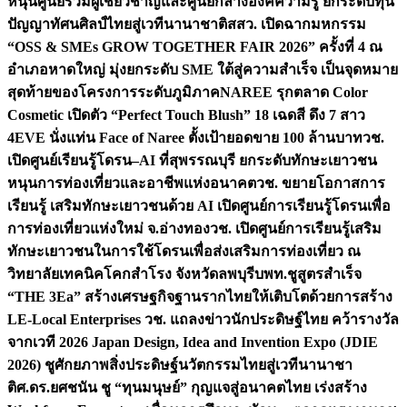
หนุนศูนย์รวมผู้เชี่ยวชาญและศูนย์กลางองค์ความรู้ ยกระดับทุน
ปัญญาทัศนศิลป์ไทยสู่เวทีนานาชาติ
สสว. เปิดฉากมหกรรม
“OSS & SMEs GROW TOGETHER FAIR 2026” ครั้งที่ 4 ณ
อำเภอหาดใหญ่ มุ่งยกระดับ SME ใต้สู่ความสำเร็จ เป็นจุดหมาย
สุดท้ายของโครงการระดับภูมิภาค
NAREE รุกตลาด Color
Cosmetic เปิดตัว “Perfect Touch Blush” 18 เฉดสี ดึง 7 สาว
4EVE นั่งแท่น Face of Naree ตั้งเป้ายอดขาย 100 ล้านบาท
วช.
เปิดศูนย์เรียนรู้โดรน–AI ที่สุพรรณบุรี ยกระดับทักษะเยาวชน
หนุนการท่องเที่ยวและอาชีพแห่งอนาคต
วช. ขยายโอกาสการ
เรียนรู้ เสริมทักษะเยาวชนด้วย AI เปิดศูนย์การเรียนรู้โดรนเพื่อ
การท่องเที่ยวแห่งใหม่ จ.อ่างทอง
วช. เปิดศูนย์การเรียนรู้เสริม
ทักษะเยาวชนในการใช้โดรนเพื่อส่งเสริมการท่องเที่ยว ณ
วิทยาลัยเทคนิคโคกสำโรง จังหวัดลพบุรี
บพท.ชูสูตรสำเร็จ
“THE 3Ea” สร้างเศรษฐกิจฐานรากไทยให้เติบโตด้วยการสร้าง
LE-Local Enterprises
วช. แถลงข่าวนักประดิษฐ์ไทย คว้ารางวัล
จากเวที 2026 Japan Design, Idea and Invention Expo (JDIE
2026) ชูศักยภาพสิ่งประดิษฐ์นวัตกรรมไทยสู่เวทีนานาชา
ติ
ศ.ดร.ยศชนัน ชู “ทุนมนุษย์” กุญแจสู่อนาคตไทย เร่งสร้าง