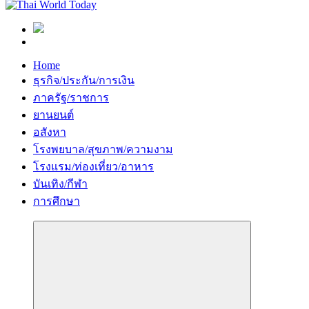
Home
ธุรกิจ/ประกัน/การเงิน
ภาครัฐ/ราชการ
ยานยนต์
อสังหา
โรงพยบาล/สุขภาพ/ความงาม
โรงแรม/ท่องเที่ยว/อาหาร
บันเทิง/กีฬา
การศึกษา