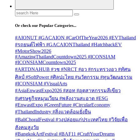
Search
for:
Or check our Popular Categories...
#AIONUT #GACAION #CarOfTheYear2026 #EVThailand
#รถยนต์ไฟฟ้า #GACAIONThailand #HatchbackEV
#MotorShow2026
#AmazingThailandCountdown2025 #ICONSIAM
#ICONSIAMCountdown2025
#ARTDNAHUB #วช #NRCT #อว #กระทรวงอว #ทัศน
ศิลป์ #SoftPower #ศิลปะไทย #นวัตกรรม #ทุนวัฒนธรรม
#ICONSIAM #VisualArts
#AsiaEnwastExpo2026 #สอท #อุตสาหกรรมสีเขียว
#เศรษฐกิจหมุนเวียน #พลังงานสะอาด #ESG
#EnwastExpo #GreenFuture #CircularEconomy
#ThailandIndustry #สิ่งแวดล้อมยั่งยืน
#BaliChoralFestival #วงปล่อยแก่ประเทศไทย #วิจัยเพื่อ
สังคมสูงวัย
#BangkokArtFestival #BAF11 #CraftYourDreams