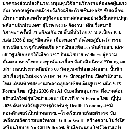
ปกครองส่วนท้องถิ่น
วช. หนุนทุนวิจัย “นวัตกรรมห้องลดฝุ่นแรง
ดันบวกควบคู่ระบบเฝ้าระวังอัจฉริยะด้วยเซ็นเซอร์” ขับเคลื่อน
เป้าหมายประเทศไทยสู่สังคมอากาศสะอาดอย่างยั่งยืน
สสส.ปลุก
พลัง “ขยับประเทศ” สู้โรค NCDs จัดงาน “เดิน-วิ่งสมาธิ
วิสาขะ” ครั้งที่ 25 พร้อมกัน 70 พื้นที่ทั่วไทย 31 พ.ค.นี้
ProPak
Asia 2026 ย้ายสู่ “อิมแพ็ค เมืองทองฯ” ดันไทยสู่ฮับนวัตกรรม
การผลิต-บรรจุภัณฑ์เอเชีย คาดเงินสะพัด 5.5 พันล้าน
อว. Kick
off “ศูนย์เกษตรวิถีเมือง วช.” ดันนโยบาย Wellness สู่ความ
มั่นคงอาหารไทย
กองทุนพัฒนาสื่อฯ จัดปัจฉิมนิเทศ “Young จะ
เล่า” มอบประกาศนียบัตร 60 มัคคุเทศก์น้อยแห่งสยาม ปั้นนัก
เล่าเรื่องรุ่นใหม่
SKYWORTH PV ปักหมุดไทย เปิดสำนักงาน
ใหม่ เดินหน้าพลังงานสะอาดลุยอาเซียนเต็มสูบ
วช. ผนึก STS
Forum ไทย–ญี่ปุ่น 2026 ดัน AI ขับเคลื่อนสุขภาพ–สิ่งแวดล้อม
สร้างนักวิทย์รุ่นใหม่
“อ.เชน” เปิดเวที STS Forum ไทย–ญี่ปุ่น
2026 ดันงานวิจัยสู่เศรษฐกิจจริง ชู Health Economy–เซมิ
คอนดักเตอร์เป็นหัวหอก
วช. –โรงเรียนนายร้อยตำรวจ ขับ
เคลื่อนนวัตกรรมบอร์ดเกม “Gift or Guilt” สร้างความโปร่งใส
เสริมนโยบาย No Gift Policy
วช. จับมือระนอง โชว์โดรนแปร