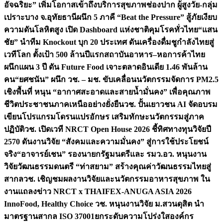
อัจฉริยะ” เพิ่มโอกาสเข้าถึงบริการสุขภาพช่องปาก ผู้สูงวัย-กลุ่ม
เปราะบาง จ.อุทัยธานี
ผนึก 5 ภาคี “Beat the Pressure” สู้ภัยเงียบ
ความดันโลหิตสูง เปิด Dashboard แห่งชาติคุมโรคทั่วไทย
“แสน
ชัย” นำทีม Knockout บุก 20 ประเทศ ดันเครื่องดื่มชูกำลังไทยสู่
เวทีโลก ตั้งเป้า 500 ล้านปีแรก
สถาบันอาหาร–หอการค้าไทย
ผนึกแผน 3 ปี ดัน Future Food เจาะตลาดอินเดีย 1.46 พันล้าน
คน
“ยศชนัน” ผนึก วช. – มช. ขับเคลื่อนนวัตกรรมจัดการ PM2.5
เชิงพื้นที่ หนุน “อากาศสะอาดและสายน้ำมั่นคง” เพื่อคุณภาพ
ชีวิตประชาชนภาคเหนืออย่างยั่งยืน
วช. ปั้นเยาวชน AI จัดอบรม
เขียนโปรแกรมโดรนแปรอักษร เสริมทักษะนวัตกรรมสู่ภาค
ปฏิบัติ
วช. เปิดเวที NRCT Open House 2026 ชี้ทิศทางทุนวิจัยปี
2570 ดันงานวิจัย “สังคมและความมั่นคง” สู่การใช้ประโยชน์
จริง
“อาจารย์เชน” รองนายกรัฐมนตรีและ รมว.อว. หนุนงาน
วิจัยวัฒนธรรมดนตรี “ท่าสยาม” สร้างคุณค่าวัฒนธรรมไทยสู่
สากล
วช. เชิญชมผลงานวิจัยและนวัตกรรมอาหารสุขภาพ ใน
งานแถลงข่าว NRCT x THAIFEX-ANUGA ASIA 2026
InnoFood, Healthy Choice
วช. หนุนงานวิจัย ม.สวนดุสิต นำ
มาตรฐานสากล ISO 37001ยกระดับความโปร่งใสองค์กร