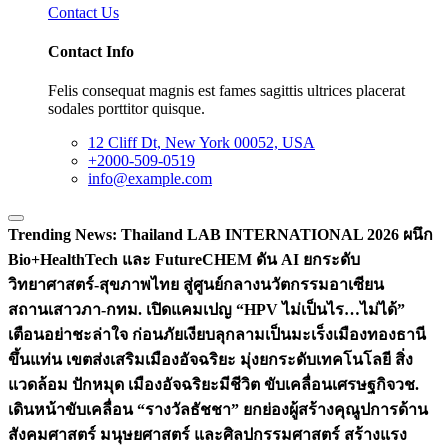
Contact Us
Contact Info
Felis consequat magnis est fames sagittis ultrices placerat
sodales porttitor quisque.
12 Cliff Dt, New York 00052, USA
+2000-509-0519
info@example.com
Trending News:
Thailand LAB INTERNATIONAL 2026 ผนึก
Bio+HealthTech และ FutureCHEM ดัน AI ยกระดับ
วิทยาศาสตร์-สุขภาพไทย สู่ศูนย์กลางนวัตกรรมอาเซียน
สถานเสาวภา-กทม. เปิดแคมเปญ “HPV ไม่เป็นไร…ไม่ได้”
เตือนอย่าชะล่าใจ ก่อนภัยเงียบลุกลามเป็นมะเร็ง
เมืองทองธานี
ขึ้นแท่น เขตส่งเสริมเมืองอัจฉริยะ มุ่งยกระดับเทคโนโลยี สิ่ง
แวดล้อม ปักหมุด เมืองอัจฉริยะมีชีวิต ขับเคลื่อนเศรษฐกิจ
วช.
เดินหน้าขับเคลื่อน “รางวัลธัชชา” ยกย่องผู้สร้างคุณูปการด้าน
สังคมศาสตร์ มนุษยศาสตร์ และศิลปกรรมศาสตร์ สร้างแรง