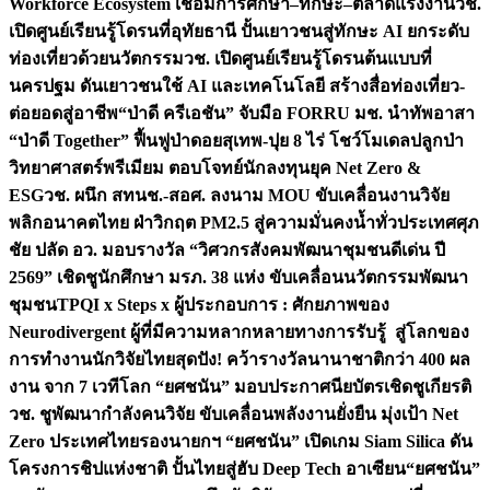
Workforce Ecosystem เชื่อมการศึกษา–ทักษะ–ตลาดแรงงาน
วช.
เปิดศูนย์เรียนรู้โดรนที่อุทัยธานี ปั้นเยาวชนสู่ทักษะ AI ยกระดับ
ท่องเที่ยวด้วยนวัตกรรม
วช. เปิดศูนย์เรียนรู้โดรนต้นแบบที่
นครปฐม ดันเยาวชนใช้ AI และเทคโนโลยี สร้างสื่อท่องเที่ยว-
ต่อยอดสู่อาชีพ
“ป่าดี ครีเอชัน” จับมือ FORRU มช. นำทัพอาสา
“ป่าดี Together” ฟื้นฟูป่าดอยสุเทพ-ปุย 8 ไร่ โชว์โมเดลปลูกป่า
วิทยาศาสตร์พรีเมียม ตอบโจทย์นักลงทุนยุค Net Zero &
ESG
วช. ผนึก สทนช.-สอศ. ลงนาม MOU ขับเคลื่อนงานวิจัย
พลิกอนาคตไทย ฝ่าวิกฤต PM2.5 สู่ความมั่นคงน้ำทั่วประเทศ
ศุภ
ชัย ปลัด อว. มอบรางวัล “วิศวกรสังคมพัฒนาชุมชนดีเด่น ปี
2569” เชิดชูนักศึกษา มรภ. 38 แห่ง ขับเคลื่อนนวัตกรรมพัฒนา
ชุมชน
TPQI x Steps x ผู้ประกอบการ : ศักยภาพของ
Neurodivergent ผู้ที่มีความหลากหลายทางการรับรู้ สู่โลกของ
การทำงาน
นักวิจัยไทยสุดปัง! คว้ารางวัลนานาชาติกว่า 400 ผล
งาน จาก 7 เวทีโลก “ยศชนัน” มอบประกาศนียบัตรเชิดชูเกียรติ
วช. ชูพัฒนากำลังคนวิจัย ขับเคลื่อนพลังงานยั่งยืน มุ่งเป้า Net
Zero ประเทศไทย
รองนายกฯ “ยศชนัน” เปิดเกม Siam Silica ดัน
โครงการชิปแห่งชาติ ปั้นไทยสู่ฮับ Deep Tech อาเซียน
“ยศชนัน”