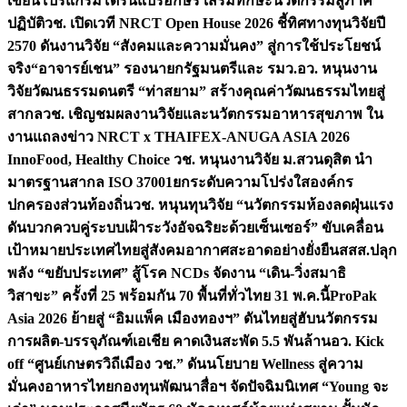
เขียนโปรแกรมโดรนแปรอักษร เสริมทักษะนวัตกรรมสู่ภาค
ปฏิบัติ
วช. เปิดเวที NRCT Open House 2026 ชี้ทิศทางทุนวิจัยปี
2570 ดันงานวิจัย “สังคมและความมั่นคง” สู่การใช้ประโยชน์
จริง
“อาจารย์เชน” รองนายกรัฐมนตรีและ รมว.อว. หนุนงาน
วิจัยวัฒนธรรมดนตรี “ท่าสยาม” สร้างคุณค่าวัฒนธรรมไทยสู่
สากล
วช. เชิญชมผลงานวิจัยและนวัตกรรมอาหารสุขภาพ ใน
งานแถลงข่าว NRCT x THAIFEX-ANUGA ASIA 2026
InnoFood, Healthy Choice
วช. หนุนงานวิจัย ม.สวนดุสิต นำ
มาตรฐานสากล ISO 37001ยกระดับความโปร่งใสองค์กร
ปกครองส่วนท้องถิ่น
วช. หนุนทุนวิจัย “นวัตกรรมห้องลดฝุ่นแรง
ดันบวกควบคู่ระบบเฝ้าระวังอัจฉริยะด้วยเซ็นเซอร์” ขับเคลื่อน
เป้าหมายประเทศไทยสู่สังคมอากาศสะอาดอย่างยั่งยืน
สสส.ปลุก
พลัง “ขยับประเทศ” สู้โรค NCDs จัดงาน “เดิน-วิ่งสมาธิ
วิสาขะ” ครั้งที่ 25 พร้อมกัน 70 พื้นที่ทั่วไทย 31 พ.ค.นี้
ProPak
Asia 2026 ย้ายสู่ “อิมแพ็ค เมืองทองฯ” ดันไทยสู่ฮับนวัตกรรม
การผลิต-บรรจุภัณฑ์เอเชีย คาดเงินสะพัด 5.5 พันล้าน
อว. Kick
off “ศูนย์เกษตรวิถีเมือง วช.” ดันนโยบาย Wellness สู่ความ
มั่นคงอาหารไทย
กองทุนพัฒนาสื่อฯ จัดปัจฉิมนิเทศ “Young จะ