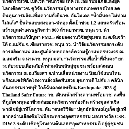
นวัตกรรม
วช. เปิดเวที “ผนึกวิจัย-เทคโนโลยี รับมือภัยแล้งยุค
โลกเดือด“
วช. ชูวิจัย-นวัตกรรมปุ๋ย ทางรอดเกษตรกรไทย ลด
ต้นทุนการผลิต-เพิ่มความยั่งยืน
วช. ดันโมเดล “น้ำมั่นคง ไม่ท่วม
ไม่แล้ง” ปั้นต้นแบบสงขลา–พัทลุง ตั้งเป้าช่วย 1.2 แสนครัวเรือน
สร้างมูลค่าเศรษฐกิจกว่า 900 ล้านบาท
วช. หนุน วว. นำ
นวัตกรรมแก้ปัญหา PM2.5 ต่อยอดงานวิจัยสู่ชุมชน ณ ต.จันจว้า
ใต้ อ.แม่จัน จ.เชียงราย
วช. หนุน วว. นำวิจัยนวัตกรรมยกระดับ
การผลิตกาแฟ และศูนย์ถ่ายทอดองค์ความรู้กาแฟครบวงจร ณ
อ.แม่จริม จ.น่าน
วช. หนุน มศว. “นวัตกรรมเพื่อน้ำที่มั่นคง” ยก
ระดับระบบเตือนภัยน้ำท่วมฉับพลันสู่ชุมชน พร้อมส่งมอบ
นวัตกรรม ณ อ.เวียงสา จ.น่าน
เสื้อหน่วยงาน นิยมใช้แบบไหน
พร้อมแชร์พิกัดโรงงานสั่งผลิต
ฟันสวย สุขภาพดี ไปกับ 5 คลินิก
ทันตกรรมราชบุรี ใกล้ฉัน
ถอดบทเรียน Earthquake 2025 สู่
Thailand Safer Future วช. เดินหน้าสร้างความพร้อม
วช. ลงพื้น
ที่ภูเก็ต หนุนอาชีวะต่อยอดนวัตกรรมท้องถิ่น สร้างมูลค่าเชิง
พาณิชย์สู่เวทีโลก
วช. ดัน “ดนตรีวิจัย” ปลุกอัตลักษณ์ภูเก็ต สู่เวที
สากลผ่านเสียงซิมโฟนี
กระทรวงอุตสาหกรรม มอบรางวัล CSR-
DIW 3 ระดับ เชิดชูโรงงานต้นแบบ“อุตสาหกรรมดี อยู่คู่ชุมชน