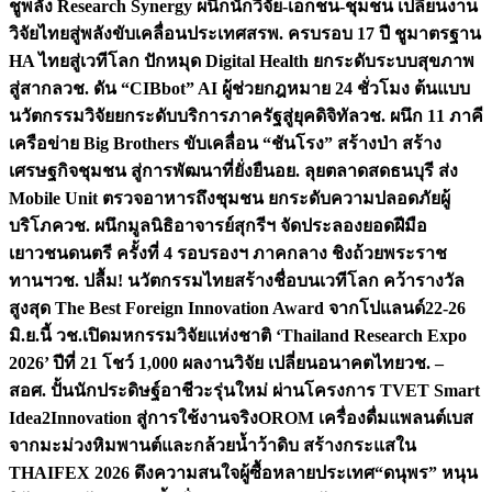
ชูพลัง Research Synergy ผนึกนักวิจัย-เอกชน-ชุมชน เปลี่ยนงาน
วิจัยไทยสู่พลังขับเคลื่อนประเทศ
สรพ. ครบรอบ 17 ปี ชูมาตรฐาน
HA ไทยสู่เวทีโลก ปักหมุด Digital Health ยกระดับระบบสุขภาพ
สู่สากล
วช. ดัน “CIBbot” AI ผู้ช่วยกฎหมาย 24 ชั่วโมง ต้นแบบ
นวัตกรรมวิจัยยกระดับบริการภาครัฐสู่ยุคดิจิทัล
วช. ผนึก 11 ภาคี
เครือข่าย Big Brothers ขับเคลื่อน “ชันโรง” สร้างป่า สร้าง
เศรษฐกิจชุมชน สู่การพัฒนาที่ยั่งยืน
อย. ลุยตลาดสดธนบุรี ส่ง
Mobile Unit ตรวจอาหารถึงชุมชน ยกระดับความปลอดภัยผู้
บริโภค
วช. ผนึกมูลนิธิอาจารย์สุกรีฯ จัดประลองยอดฝีมือ
เยาวชนดนตรี ครั้งที่ 4 รอบรองฯ ภาคกลาง ชิงถ้วยพระราช
ทานฯ
วช. ปลื้ม! นวัตกรรมไทยสร้างชื่อบนเวทีโลก คว้ารางวัล
สูงสุด The Best Foreign Innovation Award จากโปแลนด์
22-26
มิ.ย.นี้ วช.เปิดมหกรรมวิจัยแห่งชาติ ‘Thailand Research Expo
2026’ ปีที่ 21 โชว์ 1,000 ผลงานวิจัย เปลี่ยนอนาคตไทย
วช. –
สอศ. ปั้นนักประดิษฐ์อาชีวะรุ่นใหม่ ผ่านโครงการ TVET Smart
Idea2Innovation สู่การใช้งานจริง
OROM เครื่องดื่มแพลนต์เบส
จากมะม่วงหิมพานต์และกล้วยน้ำว้าดิบ สร้างกระแสใน
THAIFEX 2026 ดึงความสนใจผู้ซื้อหลายประเทศ
“ดนุพร” หนุน