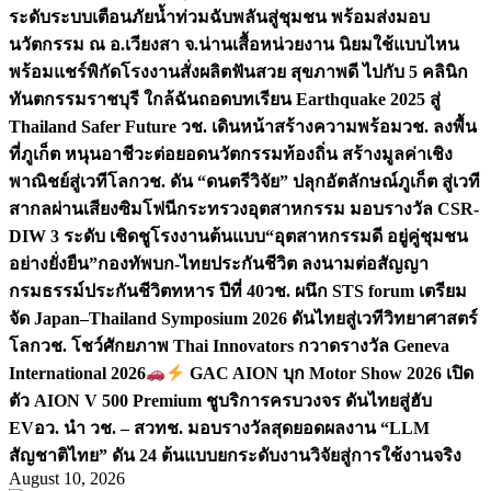
ระดับระบบเตือนภัยน้ำท่วมฉับพลันสู่ชุมชน พร้อมส่งมอบ
นวัตกรรม ณ อ.เวียงสา จ.น่าน
เสื้อหน่วยงาน นิยมใช้แบบไหน
พร้อมแชร์พิกัดโรงงานสั่งผลิต
ฟันสวย สุขภาพดี ไปกับ 5 คลินิก
ทันตกรรมราชบุรี ใกล้ฉัน
ถอดบทเรียน Earthquake 2025 สู่
Thailand Safer Future วช. เดินหน้าสร้างความพร้อม
วช. ลงพื้น
ที่ภูเก็ต หนุนอาชีวะต่อยอดนวัตกรรมท้องถิ่น สร้างมูลค่าเชิง
พาณิชย์สู่เวทีโลก
วช. ดัน “ดนตรีวิจัย” ปลุกอัตลักษณ์ภูเก็ต สู่เวที
สากลผ่านเสียงซิมโฟนี
กระทรวงอุตสาหกรรม มอบรางวัล CSR-
DIW 3 ระดับ เชิดชูโรงงานต้นแบบ“อุตสาหกรรมดี อยู่คู่ชุมชน
อย่างยั่งยืน”
กองทัพบก-ไทยประกันชีวิต ลงนามต่อสัญญา
กรมธรรม์ประกันชีวิตทหาร ปีที่ 40
วช. ผนึก STS forum เตรียม
จัด Japan–Thailand Symposium 2026 ดันไทยสู่เวทีวิทยาศาสตร์
โลก
วช. โชว์ศักยภาพ Thai Innovators กวาดรางวัล Geneva
International 2026
GAC AION บุก Motor Show 2026 เปิด
ตัว AION V 500 Premium ชูบริการครบวงจร ดันไทยสู่ฮับ
EV
อว. นำ วช. – สวทช. มอบรางวัลสุดยอดผลงาน “LLM
สัญชาติไทย” ดัน 24 ต้นแบบยกระดับงานวิจัยสู่การใช้งานจริง
August 10, 2026