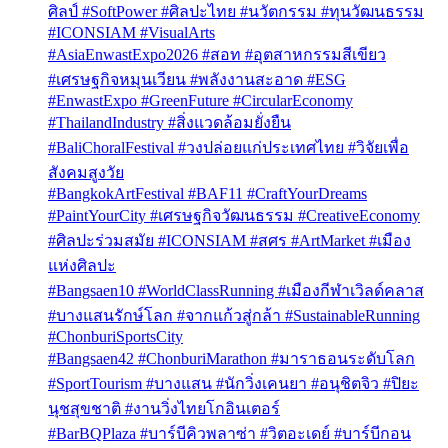
ศิลป์ #SoftPower #ศิลปะไทย #นวัตกรรม #ทุนวัฒนธรรม
#ICONSIAM #VisualArts
#AsiaEnwastExpo2026 #สอท #อุตสาหกรรมสีเขียว
#เศรษฐกิจหมุนเวียน #พลังงานสะอาด #ESG
#EnwastExpo #GreenFuture #CircularEconomy
#ThailandIndustry #สิ่งแวดล้อมยั่งยืน
#BaliChoralFestival #วงปล่อยแก่ประเทศไทย #วิจัยเพื่อ
สังคมสูงวัย
#BangkokArtFestival #BAF11 #CraftYourDreams
#PaintYourCity #เศรษฐกิจวัฒนธรรม #CreativeEconomy
#ศิลปะร่วมสมัย #ICONSIAM #สศร #ArtMarket #เมือง
แห่งศิลปะ
#Bangsaen10 #WorldClassRunning #เมืองกีฬาเวิลด์คลาส
#บางแสนรักษ์โลก #จากแก้วสู่กล้า #SustainableRunning
#ChonburiSportsCity
#Bangsaen42 #ChonburiMarathon #มาราธอนระดับโลก
#SportTourism #บางแสน #นักวิ่งเคนยา #อนุชิตจิว #ปิยะ
นุชสุขชาติ #งานวิ่งไทยโกอินเตอร์
#BarBQPlaza #บาร์บีคิวพลาซ่า #วิตอะเดย์ #บาร์บีกอน