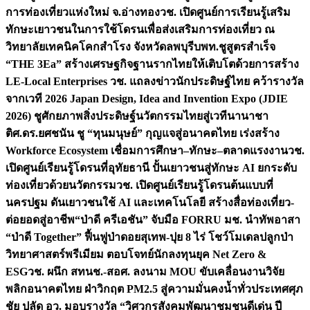
การท่องเที่ยวแห่งใหม่ จ.อ่างทอง
วช. เปิดศูนย์การเรียนรู้เสริม
ทักษะเยาวชนในการใช้โดรนเพื่อส่งเสริมการท่องเที่ยว ณ
วิทยาลัยเทคนิคโคกสำโรง จังหวัดลพบุรี
บพท.ชูสูตรสำเร็จ
“THE 3Ea” สร้างเศรษฐกิจฐานรากไทยให้เติบโตด้วยการสร้าง
LE-Local Enterprises
วช. แถลงข่าวนักประดิษฐ์ไทย คว้ารางวัล
จากเวที 2026 Japan Design, Idea and Invention Expo (JDIE
2026) ชูศักยภาพสิ่งประดิษฐ์นวัตกรรมไทยสู่เวทีนานาชา
ติ
ศ.ดร.ยศชนัน ชู “ทุนมนุษย์” กุญแจสู่อนาคตไทย เร่งสร้าง
Workforce Ecosystem เชื่อมการศึกษา–ทักษะ–ตลาดแรงงาน
วช.
เปิดศูนย์เรียนรู้โดรนที่อุทัยธานี ปั้นเยาวชนสู่ทักษะ AI ยกระดับ
ท่องเที่ยวด้วยนวัตกรรม
วช. เปิดศูนย์เรียนรู้โดรนต้นแบบที่
นครปฐม ดันเยาวชนใช้ AI และเทคโนโลยี สร้างสื่อท่องเที่ยว-
ต่อยอดสู่อาชีพ
“ป่าดี ครีเอชัน” จับมือ FORRU มช. นำทัพอาสา
“ป่าดี Together” ฟื้นฟูป่าดอยสุเทพ-ปุย 8 ไร่ โชว์โมเดลปลูกป่า
วิทยาศาสตร์พรีเมียม ตอบโจทย์นักลงทุนยุค Net Zero &
ESG
วช. ผนึก สทนช.-สอศ. ลงนาม MOU ขับเคลื่อนงานวิจัย
พลิกอนาคตไทย ฝ่าวิกฤต PM2.5 สู่ความมั่นคงน้ำทั่วประเทศ
ศุภ
ชัย ปลัด อว. มอบรางวัล “วิศวกรสังคมพัฒนาชุมชนดีเด่น ปี