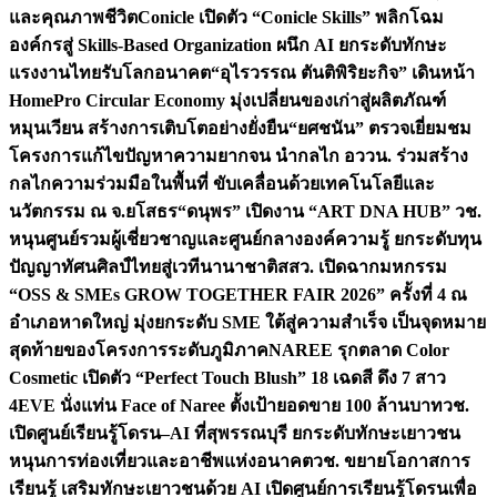
และคุณภาพชีวิต
Conicle เปิดตัว “Conicle Skills” พลิกโฉม
องค์กรสู่ Skills-Based Organization ผนึก AI ยกระดับทักษะ
แรงงานไทยรับโลกอนาคต
“อุไรวรรณ ตันติพิริยะกิจ” เดินหน้า
HomePro Circular Economy มุ่งเปลี่ยนของเก่าสู่ผลิตภัณฑ์
หมุนเวียน สร้างการเติบโตอย่างยั่งยืน
“ยศชนัน” ตรวจเยี่ยมชม
โครงการแก้ไขปัญหาความยากจน นำกลไก อววน. ร่วมสร้าง
กลไกความร่วมมือในพื้นที่ ขับเคลื่อนด้วยเทคโนโลยีและ
นวัตกรรม ณ จ.ยโสธร
“ดนุพร” เปิดงาน “ART DNA HUB” วช.
หนุนศูนย์รวมผู้เชี่ยวชาญและศูนย์กลางองค์ความรู้ ยกระดับทุน
ปัญญาทัศนศิลป์ไทยสู่เวทีนานาชาติ
สสว. เปิดฉากมหกรรม
“OSS & SMEs GROW TOGETHER FAIR 2026” ครั้งที่ 4 ณ
อำเภอหาดใหญ่ มุ่งยกระดับ SME ใต้สู่ความสำเร็จ เป็นจุดหมาย
สุดท้ายของโครงการระดับภูมิภาค
NAREE รุกตลาด Color
Cosmetic เปิดตัว “Perfect Touch Blush” 18 เฉดสี ดึง 7 สาว
4EVE นั่งแท่น Face of Naree ตั้งเป้ายอดขาย 100 ล้านบาท
วช.
เปิดศูนย์เรียนรู้โดรน–AI ที่สุพรรณบุรี ยกระดับทักษะเยาวชน
หนุนการท่องเที่ยวและอาชีพแห่งอนาคต
วช. ขยายโอกาสการ
เรียนรู้ เสริมทักษะเยาวชนด้วย AI เปิดศูนย์การเรียนรู้โดรนเพื่อ