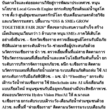
บันดาลใจและต่อยอดงานวิจัยสู่การพัฒนาประเทศ
วช. หนุน
นโยบาย Local Growth Engine ยกระดับทุเรียนต้นแม่น้ำมูลโค
ราช ตั้ง 9 ศูนย์ชุมชนเกษตรรักษ์โลก ขับเคลื่อนเกษตรด้วยวิจัย
และนวัตกรรม
สสว. ปลื้มงาน “OSS & SMEs GROW
TOGETHER FAIR 2026” ที่สงขลาประสบความสำเร็จ สร้าง
เม็ดเงินหมุนเวียนกว่า 5 ล้านบาท หนุน SMEs ภาคใต้เติบโต
อย่างยั่งยืน
วช. – จังหวัดเชียงราย ตรวจเยี่ยมศูนย์โดรนรับมือภัย
พิบัติแม่สาย ยกระดับเฝ้าระวัง–ช่วยเหลือผู้ประสบภัยด้วย
นวัตกรรม
เชียงราย นำ วช. ตรวจเยี่ยมพื้นที่แม่สาย ติดตามการ
ใช้นวัตกรรมแผนที่เสี่ยงภัยน้ำและเทคโนโลยีเสริมคันกั้นน้ำ ยก
ระดับการบริหารจัดการอุทกภัย
วช. ผนึก จ.เชียงราย ติดตาม
นวัตกรรมแผนที่เสี่ยงภัยน้ำแม่สาย-ระบบเตือนภัยดินถล่ม ใช้ AI
ยกระดับการรับมือภัยพิบัติ
วช. – มช. นำ “FloodBoy” ยกระดับ
เฝ้าระวังน้ำท่วมเชียงราย ใช้ Blockchain และ AI แจ้งเตือนภัย
แบบเรียลไทม์ หนุนชุมชนรับมืออุทกภัยอย่างมีประสิทธิภาพ
วช.
ส่งมอบนวัตกรรม Hydro Vision Plus/AI ให้ ต.นางแล
จ.เชียงราย ยกระดับระบบเฝ้าระวัง-เตือนภัยน้ำท่วมชุมชนด้วย
AI
วช. ลงพื้นที่ “ฝายเชียงราย” ติดตามนวัตกรรมระบบเตือนภัย