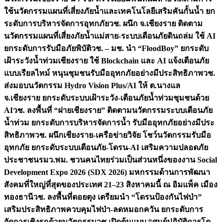
ใช้นวัตกรรมแผนที่เสี่ยงภัยน้ำและเทคโนโลยีเสริมคันกั้นน้ำ ยก
ระดับการบริหารจัดการอุทกภัย
วช. ผนึก จ.เชียงราย ติดตาม
นวัตกรรมแผนที่เสี่ยงภัยน้ำแม่สาย-ระบบเตือนภัยดินถล่ม ใช้ AI
ยกระดับการรับมือภัยพิบัติ
วช. – มช. นำ “FloodBoy” ยกระดับ
เฝ้าระวังน้ำท่วมเชียงราย ใช้ Blockchain และ AI แจ้งเตือนภัย
แบบเรียลไทม์ หนุนชุมชนรับมืออุทกภัยอย่างมีประสิทธิภาพ
วช.
ส่งมอบนวัตกรรม Hydro Vision Plus/AI ให้ ต.นางแล
จ.เชียงราย ยกระดับระบบเฝ้าระวัง-เตือนภัยน้ำท่วมชุมชนด้วย
AI
วช. ลงพื้นที่ “ฝายเชียงราย” ติดตามนวัตกรรมระบบเตือนภัย
น้ำท่วม ยกระดับการบริหารจัดการน้ำ รับมืออุทกภัยอย่างมีประ
สิทธิภาพ
วช. ผนึกเชียงราย-เครือข่ายวิจัย โชว์นวัตกรรมรับมือ
อุทกภัย ยกระดับระบบเตือนภัย-โดรน-AI เสริมความปลอดภัย
ประชาชน
รมว.พม. ชวนคนไทยร่วมเป็นส่วนหนึ่งของงาน Social
Development Expo 2026 (SDX 2026) มหกรรมด้านการพัฒนา
สังคมที่ใหญ่ที่สุดของประเทศ 21–23 สิงหาคมนี้ ณ อิมแพ็ค เมือง
ทองธานี
วช. ลงพื้นที่ดอยตุง เตรียมนำ “โดรนป้องกันไฟป่า”
เสริมประสิทธิภาพควบคุมไฟป่า-ลดหมอกควัน ยกระดับการ
จัดการเชิงรุกด้วยนวัตกรรม
วช.เปิดต้นแบบ “ศูนย์ปฏิบัติการโด