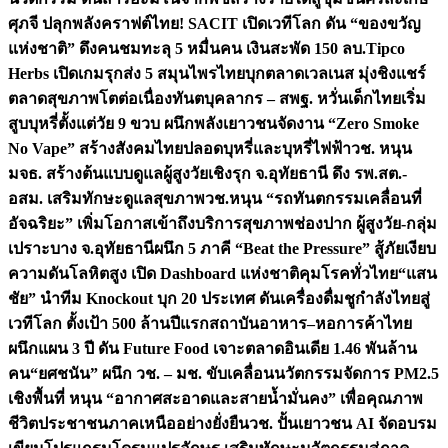
ศุภจี ปลุกพลังคราฟต์ไทย! SACIT เปิดเวทีโลก ดัน “ของขวัญ
แห่งชาติ” ดึงคนชมทะลุ 5 หมื่นคน เงินสะพัด 150 ลบ.
Tipco
Herbs เปิดเกมรุกส่ง 5 สมุนไพรไทยบุกตลาดเวลเนส มุ่งชิงแชร์
ตลาดสุขภาพโตต่อเนื่อง
ทันตบุคลากร – สพฐ. หวั่นเด็กไทยเริ่ม
สูบบุหรี่ตั้งแต่วัย 9 ขวบ ผนึกพลังเยาวชนจัดงาน “Zero Smoke
No Vape” สร้างสังคมไทยปลอดบุหรี่และบุหรี่ไฟฟ้า
วช. หนุน
มจธ. สร้างต้นแบบดูแลผู้สูงวัยเชิงรุก จ.อุทัยธานี ดึง รพ.สต.-
อสม. เสริมทักษะดูแลสุขภาพ
วช.หนุน “รถทันตกรรมเคลื่อนที่
อัจฉริยะ” เพิ่มโอกาสเข้าถึงบริการสุขภาพช่องปาก ผู้สูงวัย-กลุ่ม
เปราะบาง จ.อุทัยธานี
ผนึก 5 ภาคี “Beat the Pressure” สู้ภัยเงียบ
ความดันโลหิตสูง เปิด Dashboard แห่งชาติคุมโรคทั่วไทย
“แสน
ชัย” นำทีม Knockout บุก 20 ประเทศ ดันเครื่องดื่มชูกำลังไทยสู่
เวทีโลก ตั้งเป้า 500 ล้านปีแรก
สถาบันอาหาร–หอการค้าไทย
ผนึกแผน 3 ปี ดัน Future Food เจาะตลาดอินเดีย 1.46 พันล้าน
คน
“ยศชนัน” ผนึก วช. – มช. ขับเคลื่อนนวัตกรรมจัดการ PM2.5
เชิงพื้นที่ หนุน “อากาศสะอาดและสายน้ำมั่นคง” เพื่อคุณภาพ
ชีวิตประชาชนภาคเหนืออย่างยั่งยืน
วช. ปั้นเยาวชน AI จัดอบรม