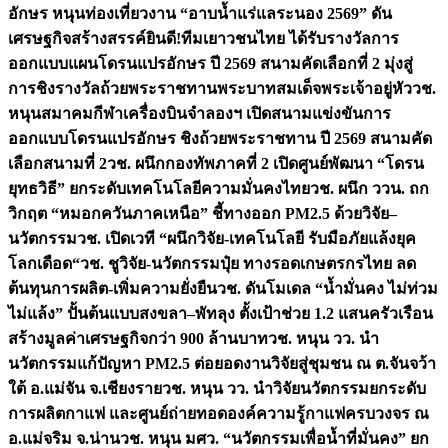
อักษร หนุนท่องเที่ยวงาน “อาบน้ำแร่แลระนอง 2569” ดัน
เศรษฐกิจสร้างสรรค์
ยินดี!ทีมเยาวชนไทย ได้รับรางวัลการ
ออกแบบแผนโดรนแปรอักษร ปี 2569 สนามคัดเลือกที่ 2 มุ่งสู่
การชิงรางวัลถ้วยพระราชทานพระบาทสมเด็จพระเจ้าอยู่หัว
วช.
หนุนสมาคมกีฬาเครื่องบินจำลองฯ เปิดสนามแข่งขันการ
ออกแบบโดรนแปรอักษร ชิงถ้วยพระราชทาน ปี 2569 สนามคัด
เลือกสนามที่ 2
วช. ผนึกกองทัพภาคที่ 2 เปิดศูนย์พัฒนา “โดรน
ยุทธวิธี” ยกระดับเทคโนโลยีความมั่นคงไทย
วช. ผนึก ววน. ถก
วิกฤต “หมอกควันภาคเหนือ” ชี้ทางออก PM2.5 ด้วยวิจัย–
นวัตกรรม
วช. เปิดเวที “ผนึกวิจัย-เทคโนโลยี รับมือภัยแล้งยุค
โลกเดือด“
วช. ชูวิจัย-นวัตกรรมปุ๋ย ทางรอดเกษตรกรไทย ลด
ต้นทุนการผลิต-เพิ่มความยั่งยืน
วช. ดันโมเดล “น้ำมั่นคง ไม่ท่วม
ไม่แล้ง” ปั้นต้นแบบสงขลา–พัทลุง ตั้งเป้าช่วย 1.2 แสนครัวเรือน
สร้างมูลค่าเศรษฐกิจกว่า 900 ล้านบาท
วช. หนุน วว. นำ
นวัตกรรมแก้ปัญหา PM2.5 ต่อยอดงานวิจัยสู่ชุมชน ณ ต.จันจว้า
ใต้ อ.แม่จัน จ.เชียงราย
วช. หนุน วว. นำวิจัยนวัตกรรมยกระดับ
การผลิตกาแฟ และศูนย์ถ่ายทอดองค์ความรู้กาแฟครบวงจร ณ
อ.แม่จริม จ.น่าน
วช. หนุน มศว. “นวัตกรรมเพื่อน้ำที่มั่นคง” ยก