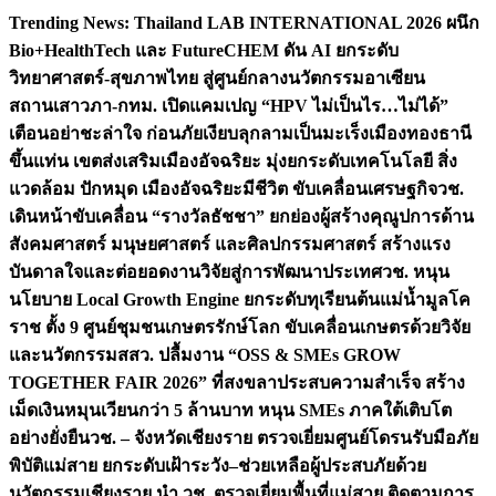
Skip
Trending News:
Thailand LAB INTERNATIONAL 2026 ผนึก
to
Bio+HealthTech และ FutureCHEM ดัน AI ยกระดับ
content
วิทยาศาสตร์-สุขภาพไทย สู่ศูนย์กลางนวัตกรรมอาเซียน
สถานเสาวภา-กทม. เปิดแคมเปญ “HPV ไม่เป็นไร…ไม่ได้”
เตือนอย่าชะล่าใจ ก่อนภัยเงียบลุกลามเป็นมะเร็ง
เมืองทองธานี
ขึ้นแท่น เขตส่งเสริมเมืองอัจฉริยะ มุ่งยกระดับเทคโนโลยี สิ่ง
แวดล้อม ปักหมุด เมืองอัจฉริยะมีชีวิต ขับเคลื่อนเศรษฐกิจ
วช.
เดินหน้าขับเคลื่อน “รางวัลธัชชา” ยกย่องผู้สร้างคุณูปการด้าน
สังคมศาสตร์ มนุษยศาสตร์ และศิลปกรรมศาสตร์ สร้างแรง
บันดาลใจและต่อยอดงานวิจัยสู่การพัฒนาประเทศ
วช. หนุน
นโยบาย Local Growth Engine ยกระดับทุเรียนต้นแม่น้ำมูลโค
ราช ตั้ง 9 ศูนย์ชุมชนเกษตรรักษ์โลก ขับเคลื่อนเกษตรด้วยวิจัย
และนวัตกรรม
สสว. ปลื้มงาน “OSS & SMEs GROW
TOGETHER FAIR 2026” ที่สงขลาประสบความสำเร็จ สร้าง
เม็ดเงินหมุนเวียนกว่า 5 ล้านบาท หนุน SMEs ภาคใต้เติบโต
อย่างยั่งยืน
วช. – จังหวัดเชียงราย ตรวจเยี่ยมศูนย์โดรนรับมือภัย
พิบัติแม่สาย ยกระดับเฝ้าระวัง–ช่วยเหลือผู้ประสบภัยด้วย
นวัตกรรม
เชียงราย นำ วช. ตรวจเยี่ยมพื้นที่แม่สาย ติดตามการ