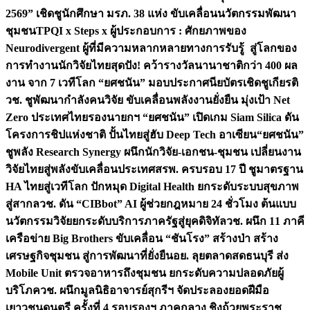
2569” เชิดชูนักศึกษา มรภ. 38 แห่ง ขับเคลื่อนนวัตกรรมพัฒนา
ชุมชน
TPQI x Steps x ผู้ประกอบการ : ศักยภาพของ
Neurodivergent ผู้ที่มีความหลากหลายทางการรับรู้ สู่โลกของ
การทำงาน
นักวิจัยไทยสุดปัง! คว้ารางวัลนานาชาติกว่า 400 ผล
งาน จาก 7 เวทีโลก “ยศชนัน” มอบประกาศนียบัตรเชิดชูเกียรติ
วช. ชูพัฒนากำลังคนวิจัย ขับเคลื่อนพลังงานยั่งยืน มุ่งเป้า Net
Zero ประเทศไทย
รองนายกฯ “ยศชนัน” เปิดเกม Siam Silica ดัน
โครงการชิปแห่งชาติ ปั้นไทยสู่ฮับ Deep Tech อาเซียน
“ยศชนัน”
ชูพลัง Research Synergy ผนึกนักวิจัย-เอกชน-ชุมชน เปลี่ยนงาน
วิจัยไทยสู่พลังขับเคลื่อนประเทศ
สรพ. ครบรอบ 17 ปี ชูมาตรฐาน
HA ไทยสู่เวทีโลก ปักหมุด Digital Health ยกระดับระบบสุขภาพ
สู่สากล
วช. ดัน “CIBbot” AI ผู้ช่วยกฎหมาย 24 ชั่วโมง ต้นแบบ
นวัตกรรมวิจัยยกระดับบริการภาครัฐสู่ยุคดิจิทัล
วช. ผนึก 11 ภาคี
เครือข่าย Big Brothers ขับเคลื่อน “ชันโรง” สร้างป่า สร้าง
เศรษฐกิจชุมชน สู่การพัฒนาที่ยั่งยืน
อย. ลุยตลาดสดธนบุรี ส่ง
Mobile Unit ตรวจอาหารถึงชุมชน ยกระดับความปลอดภัยผู้
บริโภค
วช. ผนึกมูลนิธิอาจารย์สุกรีฯ จัดประลองยอดฝีมือ
เยาวชนดนตรี ครั้งที่ 4 รอบรองฯ ภาคกลาง ชิงถ้วยพระราช