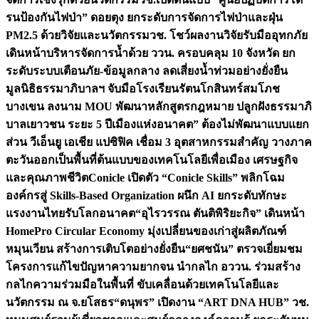
รนป้องกันไฟป่า” ดอยตุง ยกระดับการจัดการไฟป่าและฝุ่น
PM2.5 ด้วยวิจัยและนวัตกรรม
วช. โชว์ผลงานวิจัยรับมืออุทกภัย
เดินหน้าบริหารจัดการน้ำด้วย ววน. ครอบคลุม 10 จังหวัด ยก
ระดับระบบเตือนภัย-ข้อมูลกลาง ลดเสี่ยงน้ำท่วมอย่างยั่งยืน
มูลนิธิธรรมาภิบาลฯ จับมือโรงเรียนรัตนโกสินทร์สมโภช
บางเขน ลงนาม MOU พัฒนาหลักสูตรกฎหมาย ปลูกฝังธรรมาภิ
บาลเยาวชน ระยะ 5 ปี
เมืองแห่งอนาคต” ต้องไม่พัฒนาแบบแยก
ส่วน วีเอ็นยู เอเชีย แปซิฟิค เชื่อม 3 อุตสาหกรรมสำคัญ วางภาค
ตะวันออกเป็นพื้นที่ต้นแบบของเทคโนโลยีเพื่อเมือง เศรษฐกิจ
และคุณภาพชีวิต
Conicle เปิดตัว “Conicle Skills” พลิกโฉม
องค์กรสู่ Skills-Based Organization ผนึก AI ยกระดับทักษะ
แรงงานไทยรับโลกอนาคต
“อุไรวรรณ ตันติพิริยะกิจ” เดินหน้า
HomePro Circular Economy มุ่งเปลี่ยนของเก่าสู่ผลิตภัณฑ์
หมุนเวียน สร้างการเติบโตอย่างยั่งยืน
“ยศชนัน” ตรวจเยี่ยมชม
โครงการแก้ไขปัญหาความยากจน นำกลไก อววน. ร่วมสร้าง
กลไกความร่วมมือในพื้นที่ ขับเคลื่อนด้วยเทคโนโลยีและ
นวัตกรรม ณ จ.ยโสธร
“ดนุพร” เปิดงาน “ART DNA HUB” วช.