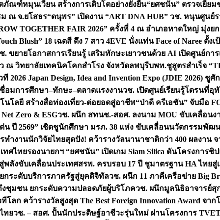
ิตภัณฑ์หมุนเวียน สร้างการเติบโตอย่างยั่งยืน
“ยศชนัน” ตรวจเยี่ย
รรม ณ จ.ยโสธร
“ดนุพร” เปิดงาน “ART DNA HUB” วช. หนุนศูนย์รว
W TOGETHER FAIR 2026” ครั้งที่ 4 ณ อำเภอหาดใหญ่ มุ่งยกระ
uch Blush” 18 เฉดสี ดึง 7 สาว 4EVE นั่งแท่น Face of Naree ตั้ง
ช. ขยายโอกาสการเรียนรู้ เสริมทักษะเยาวชนด้วย AI เปิดศูนย์การเร
่ยว ณ วิทยาลัยเทคนิคโคกสำโรง จังหวัดลพบุรี
บพท.ชูสูตรสำเร็จ “
ที 2026 Japan Design, Idea and Invention Expo (JDIE 2026) ชูศ
m เชื่อมการศึกษา–ทักษะ–ตลาดแรงงาน
วช. เปิดศูนย์เรียนรู้โดรนที่
โลยี สร้างสื่อท่องเที่ยว-ต่อยอดสู่อาชีพ
“ป่าดี ครีเอชัน” จับมือ 
ค Net Zero & ESG
วช. ผนึก สทนช.-สอศ. ลงนาม MOU ขับเคลื่อนงาน
่น ปี 2569” เชิดชูนักศึกษา มรภ. 38 แห่ง ขับเคลื่อนนวัตกรรมพั
การทำงาน
นักวิจัยไทยสุดปัง! คว้ารางวัลนานาชาติกว่า 400 ผลงาน 
ระเทศไทย
รองนายกฯ “ยศชนัน” เปิดเกม Siam Silica ดันโครงการชิปแห
สู่พลังขับเคลื่อนประเทศ
สรพ. ครบรอบ 17 ปี ชูมาตรฐาน HA ไทยสู่เ
กระดับบริการภาครัฐสู่ยุคดิจิทัล
วช. ผนึก 11 ภาคีเครือข่าย Big Br
ถึงชุมชน ยกระดับความปลอดภัยผู้บริโภค
วช. ผนึกมูลนิธิอาจารย์ส
วทีโลก คว้ารางวัลสูงสุด The Best Foreign Innovation Award จา
ตไทย
วช. – สอศ. ปั้นนักประดิษฐ์อาชีวะรุ่นใหม่ ผ่านโครงการ TVET