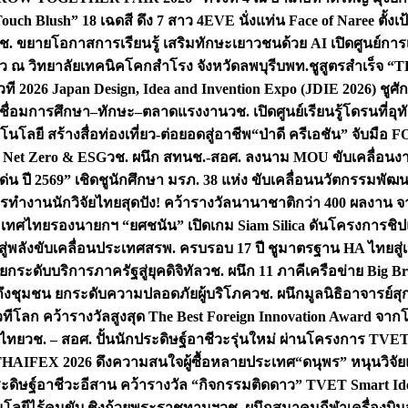
uch Blush” 18 เฉดสี ดึง 7 สาว 4EVE นั่งแท่น Face of Naree ตั้ง
ช. ขยายโอกาสการเรียนรู้ เสริมทักษะเยาวชนด้วย AI เปิดศูนย์การเร
่ยว ณ วิทยาลัยเทคนิคโคกสำโรง จังหวัดลพบุรี
บพท.ชูสูตรสำเร็จ “
ที 2026 Japan Design, Idea and Invention Expo (JDIE 2026) ชูศ
m เชื่อมการศึกษา–ทักษะ–ตลาดแรงงาน
วช. เปิดศูนย์เรียนรู้โดรนที่
โลยี สร้างสื่อท่องเที่ยว-ต่อยอดสู่อาชีพ
“ป่าดี ครีเอชัน” จับมือ 
ค Net Zero & ESG
วช. ผนึก สทนช.-สอศ. ลงนาม MOU ขับเคลื่อนงาน
่น ปี 2569” เชิดชูนักศึกษา มรภ. 38 แห่ง ขับเคลื่อนนวัตกรรมพั
การทำงาน
นักวิจัยไทยสุดปัง! คว้ารางวัลนานาชาติกว่า 400 ผลงาน 
ระเทศไทย
รองนายกฯ “ยศชนัน” เปิดเกม Siam Silica ดันโครงการชิปแห
สู่พลังขับเคลื่อนประเทศ
สรพ. ครบรอบ 17 ปี ชูมาตรฐาน HA ไทยสู่เ
กระดับบริการภาครัฐสู่ยุคดิจิทัล
วช. ผนึก 11 ภาคีเครือข่าย Big Br
ถึงชุมชน ยกระดับความปลอดภัยผู้บริโภค
วช. ผนึกมูลนิธิอาจารย์ส
วทีโลก คว้ารางวัลสูงสุด The Best Foreign Innovation Award จา
ตไทย
วช. – สอศ. ปั้นนักประดิษฐ์อาชีวะรุ่นใหม่ ผ่านโครงการ TVET
THAIFEX 2026 ดึงความสนใจผู้ซื้อหลายประเทศ
“ดนุพร” หนุนวิจัย
ระดิษฐ์อาชีวะอีสาน คว้ารางวัล “กิจกรรมติดดาว” TVET Smart Ide
คโนโลยีไร้คนขับ ชิงถ้วยพระราชทานฯ
วช. ผนึกสมาคมกีฬาเครื่องบิน