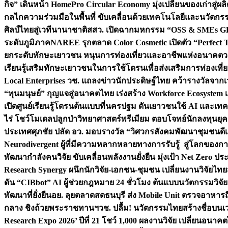
กิจ” เดินหน้า HomePro Circular Economy มุ่งเปลี่ยนของเก่าสู่ผล
กลไกความร่วมมือในพื้นที่ ขับเคลื่อนด้วยเทคโนโลยีและนวัตก
ศิลป์ไทยสู่เวทีนานาชาติ
สสว. เปิดฉากมหกรรม “OSS & SMEs GRO
ระดับภูมิภาค
NAREE รุกตลาด Color Cosmetic เปิดตัว “Perfect To
ยกระดับทักษะเยาวชน หนุนการท่องเที่ยวและอาชีพแห่งอนาคต
ว
เรียนรู้เสริมทักษะเยาวชนในการใช้โดรนเพื่อส่งเสริมการท่องเที
Local Enterprises
วช. แถลงข่าวนักประดิษฐ์ไทย คว้ารางวัลจากเว
“ทุนมนุษย์” กุญแจสู่อนาคตไทย เร่งสร้าง Workforce Ecosyste
เปิดศูนย์เรียนรู้โดรนต้นแบบที่นครปฐม ดันเยาวชนใช้ AI และเทคโน
ไร่ โชว์โมเดลปลูกป่าวิทยาศาสตร์พรีเมียม ตอบโจทย์นักลงทุนยุ
ประเทศ
ศุภชัย ปลัด อว. มอบรางวัล “วิศวกรสังคมพัฒนาชุมชนดีเด
Neurodivergent ผู้ที่มีความหลากหลายทางการรับรู้ สู่โลกของ
พัฒนากำลังคนวิจัย ขับเคลื่อนพลังงานยั่งยืน มุ่งเป้า Net Zero ป
Research Synergy ผนึกนักวิจัย-เอกชน-ชุมชน เปลี่ยนงานวิจัยไทย
ดัน “CIBbot” AI ผู้ช่วยกฎหมาย 24 ชั่วโมง ต้นแบบนวัตกรรมวิจัยย
พัฒนาที่ยั่งยืน
อย. ลุยตลาดสดธนบุรี ส่ง Mobile Unit ตรวจอาหาร
กลาง ชิงถ้วยพระราชทานฯ
วช. ปลื้ม! นวัตกรรมไทยสร้างชื่อบนเ
Research Expo 2026’ ปีที่ 21 โชว์ 1,000 ผลงานวิจัย เปลี่ยนอนาค