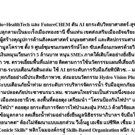
+HealthTech และ FutureCHEM ดัน AI ยกระดับวิทยาศาสตร์-สุข
บลุกลามเป็นมะเร็ง
เมืองทองธานี ขึ้นแท่น เขตส่งเสริมเมืองอัจฉริยะ
่องผู้สร้างคุณูปการด้านสังคมศาสตร์ มนุษยศาสตร์ และศิลปกรรมศ
ำมูลโคราช ตั้ง 9 ศูนย์ชุมชนเกษตรรักษ์โลก ขับเคลื่อนเกษตรด้วย
หมุนเวียนกว่า 5 ล้านบาท หนุน SMEs ภาคใต้เติบโตอย่างยั่งยืน
ำ วช. ตรวจเยี่ยมพื้นที่แม่สาย ติดตามการใช้นวัตกรรมแผนที่เสี่ยง
สาย-ระบบเตือนภัยดินถล่ม ใช้ AI ยกระดับการรับมือภัยพิบัติ
วช. – ม
อุทกภัยอย่างมีประสิทธิภาพ
วช. ส่งมอบนวัตกรรม Hydro Vision Plus
ระบบเตือนภัยน้ำท่วม ยกระดับการบริหารจัดการน้ำ รับมืออุทกภัยอ
มความปลอดภัยประชาชน
รมว.พม. ชวนคนไทยร่วมเป็นส่วนหนึ่งของง
 เมืองทองธานี
วช. ลงพื้นที่ดอยตุง เตรียมนำ “โดรนป้องกันไฟป่
นไฟป่า” ดอยตุง ยกระดับการจัดการไฟป่าและฝุ่น PM2.5 ด้วยวิจัย
อมูลกลาง ลดเสี่ยงน้ำท่วมอย่างยั่งยืน
มูลนิธิธรรมาภิบาลฯ จับม
งอนาคต” ต้องไม่พัฒนาแบบแยกส่วน วีเอ็นยู เอเชีย แปซิฟิค เชื่
“Conicle Skills” พลิกโฉมองค์กรสู่ Skills-Based Organization 