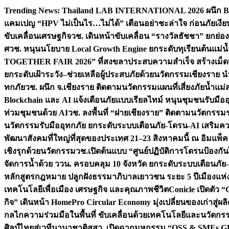
Skip
Trending News:
Thailand LAB INTERNATIONAL 2026 ผนึก Bio
to
แคมเปญ “HPV ไม่เป็นไร…ไม่ได้” เตือนอย่าชะล่าใจ ก่อนภัยเงีย
content
ขับเคลื่อนเศรษฐกิจ
วช. เดินหน้าขับเคลื่อน “รางวัลธัชชา” ยกย
ศ
วช. หนุนนโยบาย Local Growth Engine ยกระดับทุเรียนต้นแม่น้
TOGETHER FAIR 2026” ที่สงขลาประสบความสำเร็จ สร้างเม็ดเงิน
ยกระดับเฝ้าระวัง–ช่วยเหลือผู้ประสบภัยด้วยนวัตกรรม
เชียงราย น
ทกภัย
วช. ผนึก จ.เชียงราย ติดตามนวัตกรรมแผนที่เสี่ยงภัยน้ำแม่
Blockchain และ AI แจ้งเตือนภัยแบบเรียลไทม์ หนุนชุมชนรับมือ
ท่วมชุมชนด้วย AI
วช. ลงพื้นที่ “ฝายเชียงราย” ติดตามนวัตกรรม
นวัตกรรมรับมืออุทกภัย ยกระดับระบบเตือนภัย-โดรน-AI เสริ
พัฒนาสังคมที่ใหญ่ที่สุดของประเทศ 21–23 สิงหาคมนี้ ณ อิมแพ็ค
เชิงรุกด้วยนวัตกรรม
วช.เปิดต้นแบบ “ศูนย์ปฏิบัติการโดรนป้องกั
จัดการน้ำด้วย ววน. ครอบคลุม 10 จังหวัด ยกระดับระบบเตือนภัย-ข้
หลักสูตรกฎหมาย ปลูกฝังธรรมาภิบาลเยาวชน ระยะ 5 ปี
เมืองแห่
เทคโนโลยีเพื่อเมือง เศรษฐกิจ และคุณภาพชีวิต
Conicle เปิดตัว 
กิจ” เดินหน้า HomePro Circular Economy มุ่งเปลี่ยนของเก่าสู่ผล
กลไกความร่วมมือในพื้นที่ ขับเคลื่อนด้วยเทคโนโลยีและนวัตก
ศิลป์ไทยสู่เวทีนานาชาติ
สสว. เปิดฉากมหกรรม “OSS & SMEs GRO