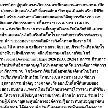
ภาพไทย สู่ศูนย์กลางนวัตกรรมอาเซียน
สถานเสาวภา-กทม. เปิด
 มุ่งยกระดับเทคโนโลยี สิ่งแวดล้อม ปักหมุด เมืองอัจฉริยะมีชีวิต
าสตร์ สร้างแรงบันดาลใจและต่อยอดงานวิจัยสู่การพัฒนาประเท
วิจัยและนวัตกรรม
สสว. ปลื้มงาน “OSS & SMEs GROW
วช. – จังหวัดเชียงราย ตรวจเยี่ยมศูนย์โดรนรับมือภัยพิบัติแม่สาย
ภัยน้ำและเทคโนโลยีเสริมคันกั้นน้ำ ยกระดับการบริหารจัดการอุ
ช. นำ “FloodBoy” ยกระดับเฝ้าระวังน้ำท่วมเชียงราย ใช้
/AI ให้ ต.นางแล จ.เชียงราย ยกระดับระบบเฝ้าระวัง-เตือนภัยน้ำ
ย่างมีประสิทธิภาพ
วช. ผนึกเชียงราย-เครือข่ายวิจัย โชว์
าน Social Development Expo 2026 (SDX 2026) มหกรรมด้านการ
า” เสริมประสิทธิภาพควบคุมไฟป่า-ลดหมอกควัน ยกระดับการจัดการ
และนวัตกรรม
วช. โชว์ผลงานวิจัยรับมืออุทกภัย เดินหน้าบริหาร
ือโรงเรียนรัตนโกสินทร์สมโภชบางเขน ลงนาม MOU พัฒนา
อม 3 อุตสาหกรรมสำคัญ วางภาคตะวันออกเป็นพื้นที่ต้นแบบของ
ผนึก AI ยกระดับทักษะแรงงานไทยรับโลกอนาคต
“อุไรวรรณ ตันติพิริยะ
มชมโครงการแก้ไขปัญหาความยากจน นำกลไก อววน. ร่วมสร้าง
มผู้เชี่ยวชาญและศูนย์กลางองค์ความรู้ ยกระดับทุนปัญญาทัศน
ดับ SME ใต้สู่ความสำเร็จ เป็นจุดหมายสุดท้ายของโครงการ