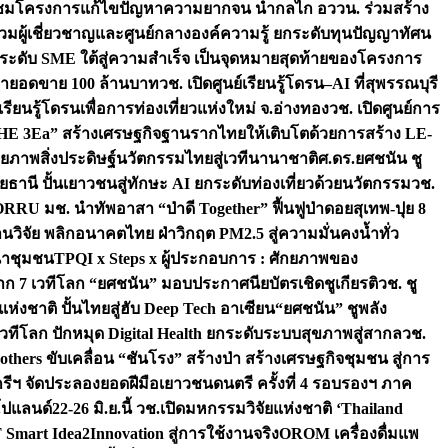
มชมโครงการแก้ไขปัญหาความยากจน นำกลไก อววน. ร่วมสร้าง
มผู้เชี่ยวชาญและศูนย์กลางองค์ความรู้ ยกระดับทุนปัญญาทัศน
ดับ SME ใต้สู่ความสำเร็จ เป็นจุดหมายสุดท้ายของโครงการ
เป้ายอดขาย 100 ล้านบาท
วช. เปิดศูนย์เรียนรู้โดรน–AI ที่สุพรรณบุรี
ียนรู้โดรนเพื่อการท่องเที่ยวแห่งใหม่ จ.อ่างทอง
วช. เปิดศูนย์การ
THE 3Ea” สร้างเศรษฐกิจฐานรากไทยให้เติบโตด้วยการสร้าง LE-
ักยภาพสิ่งประดิษฐ์นวัตกรรมไทยสู่เวทีนานาชาติ
ศ.ดร.ยศชนัน ชู
อุทัยธานี ปั้นเยาวชนสู่ทักษะ AI ยกระดับท่องเที่ยวด้วยนวัตกรรม
วช.
FORRU มช. นำทัพอาสา “ป่าดี Together” ฟื้นฟูป่าดอยสุเทพ-ปุย 8
วิจัย พลิกอนาคตไทย ฝ่าวิกฤต PM2.5 สู่ความมั่นคงน้ำทั่ว
ฒนาชุมชน
TPQI x Steps x ผู้ประกอบการ : ศักยภาพของ
จาก 7 เวทีโลก “ยศชนัน” มอบประกาศนียบัตรเชิดชูเกียรติ
วช. ชู
่งชาติ ปั้นไทยสู่ฮับ Deep Tech อาเซียน
“ยศชนัน” ชูพลัง
วทีโลก ปักหมุด Digital Health ยกระดับระบบสุขภาพสู่สากล
วช.
others ขับเคลื่อน “ชันโรง” สร้างป่า สร้างเศรษฐกิจชุมชน สู่การ
ุกรีฯ จัดประลองยอดฝีมือเยาวชนดนตรี ครั้งที่ 4 รอบรองฯ ภาค
กโปแลนด์
22-26 มิ.ย.นี้ วช.เปิดมหกรรมวิจัยแห่งชาติ ‘Thailand
 Smart Idea2Innovation สู่การใช้งานจริง
OROM เครื่องดื่มแพ