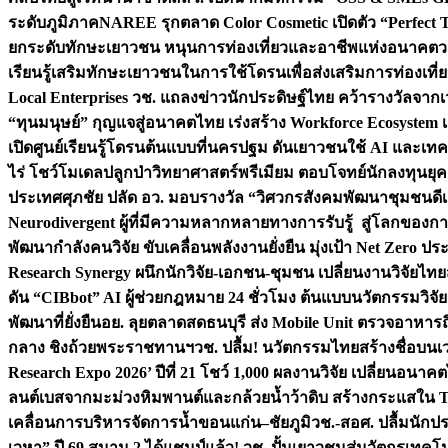
ระดับภูมิภาค
NAREE รุกตลาด Color Cosmetic เปิดตัว “Perfect To
ยกระดับทักษะเยาวชน หนุนการท่องเที่ยวและอาชีพแห่งอนาคต
ว
เรียนรู้เสริมทักษะเยาวชนในการใช้โดรนเพื่อส่งเสริมการท่องเที
Local Enterprises
วช. แถลงข่าวนักประดิษฐ์ไทย คว้ารางวัลจากเว
“ทุนมนุษย์” กุญแจสู่อนาคตไทย เร่งสร้าง Workforce Ecosyste
เปิดศูนย์เรียนรู้โดรนต้นแบบที่นครปฐม ดันเยาวชนใช้ AI และเทคโน
ไร่ โชว์โมเดลปลูกป่าวิทยาศาสตร์พรีเมียม ตอบโจทย์นักลงทุนยุ
ประเทศ
ศุภชัย ปลัด อว. มอบรางวัล “วิศวกรสังคมพัฒนาชุมชนดีเด
Neurodivergent ผู้ที่มีความหลากหลายทางการรับรู้ สู่โลกของ
พัฒนากำลังคนวิจัย ขับเคลื่อนพลังงานยั่งยืน มุ่งเป้า Net Zero ป
Research Synergy ผนึกนักวิจัย-เอกชน-ชุมชน เปลี่ยนงานวิจัยไทย
ดัน “CIBbot” AI ผู้ช่วยกฎหมาย 24 ชั่วโมง ต้นแบบนวัตกรรมวิจัยย
พัฒนาที่ยั่งยืน
อย. ลุยตลาดสดธนบุรี ส่ง Mobile Unit ตรวจอาหาร
กลาง ชิงถ้วยพระราชทานฯ
วช. ปลื้ม! นวัตกรรมไทยสร้างชื่อบนเ
Research Expo 2026’ ปีที่ 21 โชว์ 1,000 ผลงานวิจัย เปลี่ยนอนาค
ลนต์เบสจากมะม่วงหิมพานต์และกล้วยน้ำว้าดิบ สร้างกระแสใน 
เคลื่อนการบริหารจัดการน้ำขอนแก่น–ชัยภูมิ
วช.-สอศ. ปลื้มนักป
เวหา” ปี 69 สนาม 2 ได้แชมป์แล้ว! วช. ปั้นเยาวชนสู่นวัตกรเท