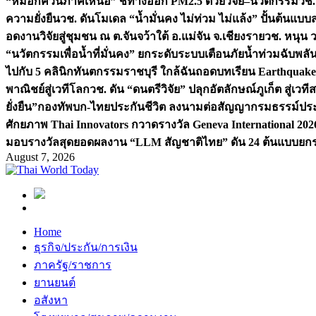
“หมอกควันภาคเหนือ” ชี้ทางออก PM2.5 ด้วยวิจัย–นวัตกรรม
วช.
ความยั่งยืน
วช. ดันโมเดล “น้ำมั่นคง ไม่ท่วม ไม่แล้ง” ปั้นต้นแบบ
อดงานวิจัยสู่ชุมชน ณ ต.จันจว้าใต้ อ.แม่จัน จ.เชียงราย
วช. หนุน 
“นวัตกรรมเพื่อน้ำที่มั่นคง” ยกระดับระบบเตือนภัยน้ำท่วมฉับพล
ไปกับ 5 คลินิกทันตกรรมราชบุรี ใกล้ฉัน
ถอดบทเรียน Earthquake 2
พาณิชย์สู่เวทีโลก
วช. ดัน “ดนตรีวิจัย” ปลุกอัตลักษณ์ภูเก็ต สู่เวท
ยั่งยืน”
กองทัพบก-ไทยประกันชีวิต ลงนามต่อสัญญากรมธรรม์ประกั
ศักยภาพ Thai Innovators กวาดรางวัล Geneva International 202
มอบรางวัลสุดยอดผลงาน “LLM สัญชาติไทย” ดัน 24 ต้นแบบยกระด
August 7, 2026
Home
ธุรกิจ/ประกัน/การเงิน
ภาครัฐ/ราชการ
ยานยนต์
อสังหา