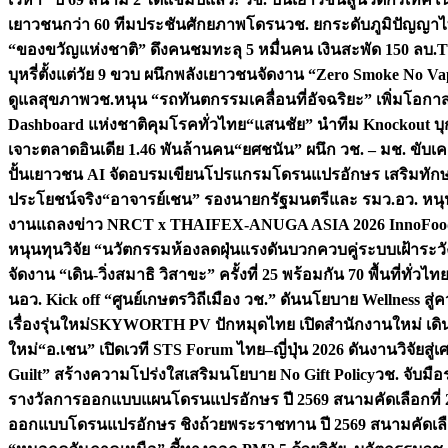
เยาวชนกว่า 60 ทีมประชันศักยภาพโดรน
วช. ยกระดับภูมิปัญญาไ
“ของขวัญแห่งชาติ” ดึงคนชมทะลุ 5 หมื่นคน เงินสะพัด 150 ลบ.
T
บุหรี่ตั้งแต่วัย 9 ขวบ ผนึกพลังเยาวชนจัดงาน “Zero Smoke No V
ดูแลสุขภาพ
วช.หนุน “รถทันตกรรมเคลื่อนที่อัจฉริยะ” เพิ่มโอกาสเ
Dashboard แห่งชาติคุมโรคทั่วไทย
“แสนชัย” นำทีม Knockout บุก 
เจาะตลาดอินเดีย 1.46 พันล้านคน
“ยศชนัน” ผนึก วช. – มช. ขับเ
ปั้นเยาวชน AI จัดอบรมเขียนโปรแกรมโดรนแปรอักษร เสริมทักษะ
ประโยชน์จริง
“อาจารย์เชน” รองนายกรัฐมนตรีและ รมว.อว. หนุ
งานแถลงข่าว NRCT x THAIFEX-ANUGA ASIA 2026 InnoFood,
หนุนทุนวิจัย “นวัตกรรมห้องลดฝุ่นแรงดันบวกควบคู่ระบบเฝ้าระวั
จัดงาน “เดิน-วิ่งสมาธิ วิสาขะ” ครั้งที่ 25 พร้อมกัน 70 พื้นที่ทั่วไทย
น
อว. Kick off “ศูนย์เกษตรวิถีเมือง วช.” ดันนโยบาย Wellness ส
เรื่องรุ่นใหม่
SKYWORTH PV ปักหมุดไทย เปิดสำนักงานใหม่ เดิน
ใหม่
“อ.เชน” เปิดเวที STS Forum ไทย–ญี่ปุ่น 2026 ดันงานวิจัยสู
Guilt” สร้างความโปร่งใสเสริมนโยบาย No Gift Policy
วช. จับมื
รางวัลการออกแบบแผนโดรนแปรอักษร ปี 2569 สนามคัดเลือกที่ 2 
ออกแบบโดรนแปรอักษร ชิงถ้วยพระราชทาน ปี 2569 สนามคัดเลื