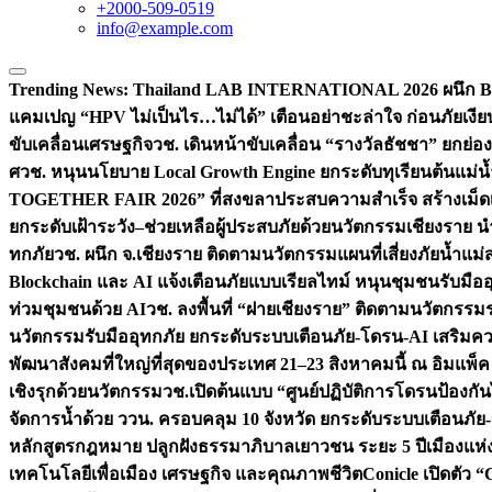
+2000-509-0519
info@example.com
Trending News:
Thailand LAB INTERNATIONAL 2026 ผนึก Bio
แคมเปญ “HPV ไม่เป็นไร…ไม่ได้” เตือนอย่าชะล่าใจ ก่อนภัยเงีย
ขับเคลื่อนเศรษฐกิจ
วช. เดินหน้าขับเคลื่อน “รางวัลธัชชา” ยกย
ศ
วช. หนุนนโยบาย Local Growth Engine ยกระดับทุเรียนต้นแม่น้
TOGETHER FAIR 2026” ที่สงขลาประสบความสำเร็จ สร้างเม็ดเงิน
ยกระดับเฝ้าระวัง–ช่วยเหลือผู้ประสบภัยด้วยนวัตกรรม
เชียงราย น
ทกภัย
วช. ผนึก จ.เชียงราย ติดตามนวัตกรรมแผนที่เสี่ยงภัยน้ำแม่
Blockchain และ AI แจ้งเตือนภัยแบบเรียลไทม์ หนุนชุมชนรับมือ
ท่วมชุมชนด้วย AI
วช. ลงพื้นที่ “ฝายเชียงราย” ติดตามนวัตกรรม
นวัตกรรมรับมืออุทกภัย ยกระดับระบบเตือนภัย-โดรน-AI เสริ
พัฒนาสังคมที่ใหญ่ที่สุดของประเทศ 21–23 สิงหาคมนี้ ณ อิมแพ็ค
เชิงรุกด้วยนวัตกรรม
วช.เปิดต้นแบบ “ศูนย์ปฏิบัติการโดรนป้องกั
จัดการน้ำด้วย ววน. ครอบคลุม 10 จังหวัด ยกระดับระบบเตือนภัย-ข้
หลักสูตรกฎหมาย ปลูกฝังธรรมาภิบาลเยาวชน ระยะ 5 ปี
เมืองแห่
เทคโนโลยีเพื่อเมือง เศรษฐกิจ และคุณภาพชีวิต
Conicle เปิดตัว 