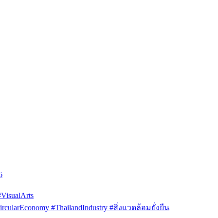
6
isualArts
arEconomy #ThailandIndustry #สิ่งแวดล้อมยั่งยืน