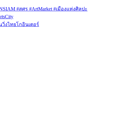
ONSIAM #สศร #ArtMarket #เมืองแห่งศิลปะ
tsCity
วิ่งไทยโกอินเตอร์