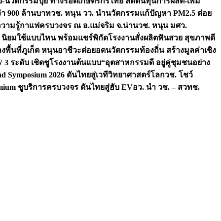
จัย-นวัตกรรมปุ๋ย ทางรอดเกษตรกรไทย ลดต้นทุนการผลิต-เพิ่ม
ว่า 900 ล้านบาท
วช. หนุน วว. นำนวัตกรรมแก้ปัญหา PM2.5 ต่อย
ความรู้กาแฟครบวงจร ณ อ.แม่จริม จ.น่าน
วช. หนุน มศว.
น นิยมใช้แบบไหน พร้อมแชร์พิกัดโรงงานสั่งผลิต
ฟันสวย สุขภาพดี
งพื้นที่ภูเก็ต หนุนอาชีวะต่อยอดนวัตกรรมท้องถิ่น สร้างมูลค่าเชิง
ระดับ เชิดชูโรงงานต้นแบบ“อุตสาหกรรมดี อยู่คู่ชุมชนอย่าง
nd Symposium 2026 ดันไทยสู่เวทีวิทยาศาสตร์โลก
วช. โชว์
ium ชูบริการครบวงจร ดันไทยสู่ฮับ EV
อว. นำ วช. – สวทช.