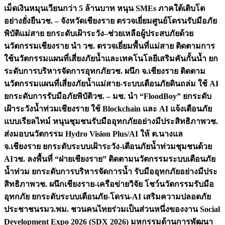
เม็ดเงินหมุนเวียนกว่า 5 ล้านบาท หนุน SMEs ภาคใต้เติบโต
อย่างยั่งยืน
วช. – จังหวัดเชียงราย ตรวจเยี่ยมศูนย์โดรนรับมือภัย
พิบัติแม่สาย ยกระดับเฝ้าระวัง–ช่วยเหลือผู้ประสบภัยด้วย
นวัตกรรม
เชียงราย นำ วช. ตรวจเยี่ยมพื้นที่แม่สาย ติดตามการ
ใช้นวัตกรรมแผนที่เสี่ยงภัยน้ำและเทคโนโลยีเสริมคันกั้นน้ำ ยก
ระดับการบริหารจัดการอุทกภัย
วช. ผนึก จ.เชียงราย ติดตาม
นวัตกรรมแผนที่เสี่ยงภัยน้ำแม่สาย-ระบบเตือนภัยดินถล่ม ใช้ AI
ยกระดับการรับมือภัยพิบัติ
วช. – มช. นำ “FloodBoy” ยกระดับ
เฝ้าระวังน้ำท่วมเชียงราย ใช้ Blockchain และ AI แจ้งเตือนภัย
แบบเรียลไทม์ หนุนชุมชนรับมืออุทกภัยอย่างมีประสิทธิภาพ
วช.
ส่งมอบนวัตกรรม Hydro Vision Plus/AI ให้ ต.นางแล
จ.เชียงราย ยกระดับระบบเฝ้าระวัง-เตือนภัยน้ำท่วมชุมชนด้วย
AI
วช. ลงพื้นที่ “ฝายเชียงราย” ติดตามนวัตกรรมระบบเตือนภัย
น้ำท่วม ยกระดับการบริหารจัดการน้ำ รับมืออุทกภัยอย่างมีประ
สิทธิภาพ
วช. ผนึกเชียงราย-เครือข่ายวิจัย โชว์นวัตกรรมรับมือ
อุทกภัย ยกระดับระบบเตือนภัย-โดรน-AI เสริมความปลอดภัย
ประชาชน
รมว.พม. ชวนคนไทยร่วมเป็นส่วนหนึ่งของงาน Social
Development Expo 2026 (SDX 2026) มหกรรมด้านการพัฒนา