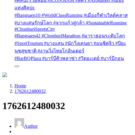
#ศิลปะร่วมสมัย #ICONSIAM #สศร #ArtMarket #เมือง
แห่งศิลปะ
#Bangsaen10 #WorldClassRunning #เมืองกีฬาเวิลด์คลาส
#บางแสนรักษ์โลก #จากแก้วสู่กล้า #SustainableRunning
#ChonburiSportsCity
#Bangsaen42 #ChonburiMarathon #มาราธอนระดับโลก
#SportTourism #บางแสน #นักวิ่งเคนยา #อนุชิตจิว #ปิยะ
นุชสุขชาติ #งานวิ่งไทยโกอินเตอร์
#BarBQPlaza #บาร์บีคิวพลาซ่า #วิตอะเดย์ #บาร์บีกอน
Home
1762612480032
1762612480032
Author