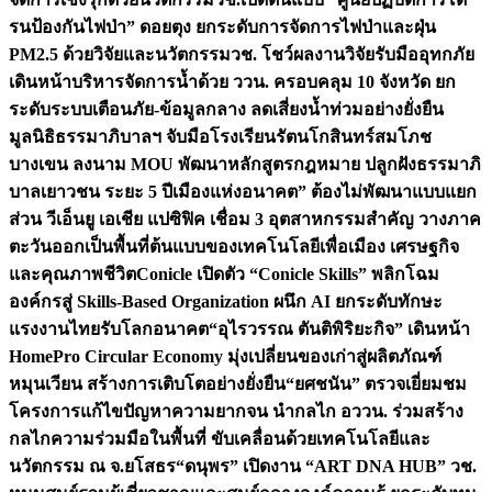
รนป้องกันไฟป่า” ดอยตุง ยกระดับการจัดการไฟป่าและฝุ่น
PM2.5 ด้วยวิจัยและนวัตกรรม
วช. โชว์ผลงานวิจัยรับมืออุทกภัย
เดินหน้าบริหารจัดการน้ำด้วย ววน. ครอบคลุม 10 จังหวัด ยก
ระดับระบบเตือนภัย-ข้อมูลกลาง ลดเสี่ยงน้ำท่วมอย่างยั่งยืน
มูลนิธิธรรมาภิบาลฯ จับมือโรงเรียนรัตนโกสินทร์สมโภช
บางเขน ลงนาม MOU พัฒนาหลักสูตรกฎหมาย ปลูกฝังธรรมาภิ
บาลเยาวชน ระยะ 5 ปี
เมืองแห่งอนาคต” ต้องไม่พัฒนาแบบแยก
ส่วน วีเอ็นยู เอเชีย แปซิฟิค เชื่อม 3 อุตสาหกรรมสำคัญ วางภาค
ตะวันออกเป็นพื้นที่ต้นแบบของเทคโนโลยีเพื่อเมือง เศรษฐกิจ
และคุณภาพชีวิต
Conicle เปิดตัว “Conicle Skills” พลิกโฉม
องค์กรสู่ Skills-Based Organization ผนึก AI ยกระดับทักษะ
แรงงานไทยรับโลกอนาคต
“อุไรวรรณ ตันติพิริยะกิจ” เดินหน้า
HomePro Circular Economy มุ่งเปลี่ยนของเก่าสู่ผลิตภัณฑ์
หมุนเวียน สร้างการเติบโตอย่างยั่งยืน
“ยศชนัน” ตรวจเยี่ยมชม
โครงการแก้ไขปัญหาความยากจน นำกลไก อววน. ร่วมสร้าง
กลไกความร่วมมือในพื้นที่ ขับเคลื่อนด้วยเทคโนโลยีและ
นวัตกรรม ณ จ.ยโสธร
“ดนุพร” เปิดงาน “ART DNA HUB” วช.