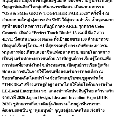
หนุนศูนย์รวมผู้เชี่ยวชาญและศูนย์กลางองค์ความรู้ ยกระดับทุน
ปัญญาทัศนศิลป์ไทยสู่เวทีนานาชาติ
สสว. เปิดฉากมหกรรม
“OSS & SMEs GROW TOGETHER FAIR 2026” ครั้งที่ 4 ณ
อำเภอหาดใหญ่ มุ่งยกระดับ SME ใต้สู่ความสำเร็จ เป็นจุดหมาย
สุดท้ายของโครงการระดับภูมิภาค
NAREE รุกตลาด Color
Cosmetic เปิดตัว “Perfect Touch Blush” 18 เฉดสี ดึง 7 สาว
4EVE นั่งแท่น Face of Naree ตั้งเป้ายอดขาย 100 ล้านบาท
วช.
เปิดศูนย์เรียนรู้โดรน–AI ที่สุพรรณบุรี ยกระดับทักษะเยาวชน
หนุนการท่องเที่ยวและอาชีพแห่งอนาคต
วช. ขยายโอกาสการ
เรียนรู้ เสริมทักษะเยาวชนด้วย AI เปิดศูนย์การเรียนรู้โดรนเพื่อ
การท่องเที่ยวแห่งใหม่ จ.อ่างทอง
วช. เปิดศูนย์การเรียนรู้เสริม
ทักษะเยาวชนในการใช้โดรนเพื่อส่งเสริมการท่องเที่ยว ณ
วิทยาลัยเทคนิคโคกสำโรง จังหวัดลพบุรี
บพท.ชูสูตรสำเร็จ
“THE 3Ea” สร้างเศรษฐกิจฐานรากไทยให้เติบโตด้วยการสร้าง
LE-Local Enterprises
วช. แถลงข่าวนักประดิษฐ์ไทย คว้ารางวัล
จากเวที 2026 Japan Design, Idea and Invention Expo (JDIE
2026) ชูศักยภาพสิ่งประดิษฐ์นวัตกรรมไทยสู่เวทีนานาชา
ติ
ศ.ดร.ยศชนัน ชู “ทุนมนุษย์” กุญแจสู่อนาคตไทย เร่งสร้าง