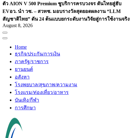
ตัว AION V 500 Premium ชูบริการครบวงจร ดันไทยสู่ฮับ
EV
อว. นำ วช. – สวทช. มอบรางวัลสุดยอดผลงาน “LLM
สัญชาติไทย” ดัน 24 ต้นแบบยกระดับงานวิจัยสู่การใช้งานจริง
August 8, 2026
Home
ธุรกิจ/ประกัน/การเงิน
ภาครัฐ/ราชการ
ยานยนต์
อสังหา
โรงพยบาล/สุขภาพ/ความงาม
โรงแรม/ท่องเที่ยว/อาหาร
บันเทิง/กีฬา
การศึกษา