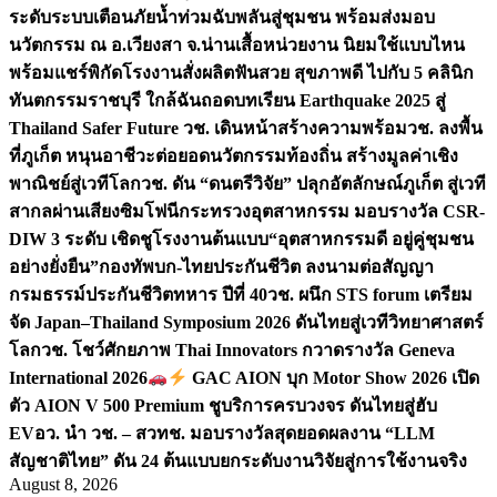
ระดับระบบเตือนภัยน้ำท่วมฉับพลันสู่ชุมชน พร้อมส่งมอบ
นวัตกรรม ณ อ.เวียงสา จ.น่าน
เสื้อหน่วยงาน นิยมใช้แบบไหน
พร้อมแชร์พิกัดโรงงานสั่งผลิต
ฟันสวย สุขภาพดี ไปกับ 5 คลินิก
ทันตกรรมราชบุรี ใกล้ฉัน
ถอดบทเรียน Earthquake 2025 สู่
Thailand Safer Future วช. เดินหน้าสร้างความพร้อม
วช. ลงพื้น
ที่ภูเก็ต หนุนอาชีวะต่อยอดนวัตกรรมท้องถิ่น สร้างมูลค่าเชิง
พาณิชย์สู่เวทีโลก
วช. ดัน “ดนตรีวิจัย” ปลุกอัตลักษณ์ภูเก็ต สู่เวที
สากลผ่านเสียงซิมโฟนี
กระทรวงอุตสาหกรรม มอบรางวัล CSR-
DIW 3 ระดับ เชิดชูโรงงานต้นแบบ“อุตสาหกรรมดี อยู่คู่ชุมชน
อย่างยั่งยืน”
กองทัพบก-ไทยประกันชีวิต ลงนามต่อสัญญา
กรมธรรม์ประกันชีวิตทหาร ปีที่ 40
วช. ผนึก STS forum เตรียม
จัด Japan–Thailand Symposium 2026 ดันไทยสู่เวทีวิทยาศาสตร์
โลก
วช. โชว์ศักยภาพ Thai Innovators กวาดรางวัล Geneva
International 2026
GAC AION บุก Motor Show 2026 เปิด
ตัว AION V 500 Premium ชูบริการครบวงจร ดันไทยสู่ฮับ
EV
อว. นำ วช. – สวทช. มอบรางวัลสุดยอดผลงาน “LLM
สัญชาติไทย” ดัน 24 ต้นแบบยกระดับงานวิจัยสู่การใช้งานจริง
August 8, 2026