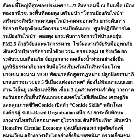
สังคมที่ใหญ่ที่สุดของประเทศ 21–23 สิงหาคมนี้ ณ อิมแพ็ค เมือง
ทองธานี
วช. ลงพื้นที่ดอยตุง เตรียมนำ “โดรนป้องกันไฟป่า”
เสริมประสิทธิภาพควบคุมไฟป่า-ลดหมอกควัน ยกระดับการ
จัดการเชิงรุกด้วยนวัตกรรม
วช.เปิดต้นแบบ “ศูนย์ปฏิบัติการโด
รนป้องกันไฟป่า” ดอยตุง ยกระดับการจัดการไฟป่าและฝุ่น
PM2.5 ด้วยวิจัยและนวัตกรรม
วช. โชว์ผลงานวิจัยรับมืออุทกภัย
เดินหน้าบริหารจัดการน้ำด้วย ววน. ครอบคลุม 10 จังหวัด ยก
ระดับระบบเตือนภัย-ข้อมูลกลาง ลดเสี่ยงน้ำท่วมอย่างยั่งยืน
มูลนิธิธรรมาภิบาลฯ จับมือโรงเรียนรัตนโกสินทร์สมโภช
บางเขน ลงนาม MOU พัฒนาหลักสูตรกฎหมาย ปลูกฝังธรรมาภิ
บาลเยาวชน ระยะ 5 ปี
เมืองแห่งอนาคต” ต้องไม่พัฒนาแบบแยก
ส่วน วีเอ็นยู เอเชีย แปซิฟิค เชื่อม 3 อุตสาหกรรมสำคัญ วางภาค
ตะวันออกเป็นพื้นที่ต้นแบบของเทคโนโลยีเพื่อเมือง เศรษฐกิจ
และคุณภาพชีวิต
Conicle เปิดตัว “Conicle Skills” พลิกโฉม
องค์กรสู่ Skills-Based Organization ผนึก AI ยกระดับทักษะ
แรงงานไทยรับโลกอนาคต
“อุไรวรรณ ตันติพิริยะกิจ” เดินหน้า
HomePro Circular Economy มุ่งเปลี่ยนของเก่าสู่ผลิตภัณฑ์
หมุนเวียน สร้างการเติบโตอย่างยั่งยืน
“ยศชนัน” ตรวจเยี่ยมชม