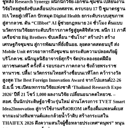
ชูพลัง Research Synergy ผนึกนักวิจัย-เอกชน-ชุมชน เปลี่ยนงาน
วิจัยไทยสู่พลังขับเคลื่อนประเทศ
สรพ. ครบรอบ 17 ปี ชูมาตรฐาน
HA ไทยสู่เวทีโลก ปักหมุด Digital Health ยกระดับระบบสุขภาพ
สู่สากล
วช. ดัน “CIBbot” AI ผู้ช่วยกฎหมาย 24 ชั่วโมง ต้นแบบ
นวัตกรรมวิจัยยกระดับบริการภาครัฐสู่ยุคดิจิทัล
วช. ผนึก 11 ภาคี
เครือข่าย Big Brothers ขับเคลื่อน “ชันโรง” สร้างป่า สร้าง
เศรษฐกิจชุมชน สู่การพัฒนาที่ยั่งยืน
อย. ลุยตลาดสดธนบุรี ส่ง
Mobile Unit ตรวจอาหารถึงชุมชน ยกระดับความปลอดภัยผู้
บริโภค
วช. ผนึกมูลนิธิอาจารย์สุกรีฯ จัดประลองยอดฝีมือ
เยาวชนดนตรี ครั้งที่ 4 รอบรองฯ ภาคกลาง ชิงถ้วยพระราช
ทานฯ
วช. ปลื้ม! นวัตกรรมไทยสร้างชื่อบนเวทีโลก คว้ารางวัล
สูงสุด The Best Foreign Innovation Award จากโปแลนด์
22-26
มิ.ย.นี้ วช.เปิดมหกรรมวิจัยแห่งชาติ ‘Thailand Research Expo
2026’ ปีที่ 21 โชว์ 1,000 ผลงานวิจัย เปลี่ยนอนาคตไทย
วช. –
สอศ. ปั้นนักประดิษฐ์อาชีวะรุ่นใหม่ ผ่านโครงการ TVET Smart
Idea2Innovation สู่การใช้งานจริง
OROM เครื่องดื่มแพลนต์เบส
จากมะม่วงหิมพานต์และกล้วยน้ำว้าดิบ สร้างกระแสใน
THAIFEX 2026 ดึงความสนใจผู้ซื้อหลายประเทศ
“ดนุพร” หนุน