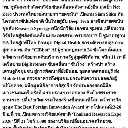
วช. ชูพัฒนากำลังคนวิจัย ขับเคลื่อนพลังงานยั่งยืน มุ่งเป้า Net
Zero ประเทศไทย
รองนายกฯ “ยศชนัน” เปิดเกม Siam Silica ดัน
โครงการชิปแห่งชาติ ปั้นไทยสู่ฮับ Deep Tech อาเซียน
“ยศชนัน”
ชูพลัง Research Synergy ผนึกนักวิจัย-เอกชน-ชุมชน เปลี่ยนงาน
วิจัยไทยสู่พลังขับเคลื่อนประเทศ
สรพ. ครบรอบ 17 ปี ชูมาตรฐาน
HA ไทยสู่เวทีโลก ปักหมุด Digital Health ยกระดับระบบสุขภาพ
สู่สากล
วช. ดัน “CIBbot” AI ผู้ช่วยกฎหมาย 24 ชั่วโมง ต้นแบบ
นวัตกรรมวิจัยยกระดับบริการภาครัฐสู่ยุคดิจิทัล
วช. ผนึก 11 ภาคี
เครือข่าย Big Brothers ขับเคลื่อน “ชันโรง” สร้างป่า สร้าง
เศรษฐกิจชุมชน สู่การพัฒนาที่ยั่งยืน
อย. ลุยตลาดสดธนบุรี ส่ง
Mobile Unit ตรวจอาหารถึงชุมชน ยกระดับความปลอดภัยผู้
บริโภค
วช. ผนึกมูลนิธิอาจารย์สุกรีฯ จัดประลองยอดฝีมือ
เยาวชนดนตรี ครั้งที่ 4 รอบรองฯ ภาคกลาง ชิงถ้วยพระราช
ทานฯ
วช. ปลื้ม! นวัตกรรมไทยสร้างชื่อบนเวทีโลก คว้ารางวัล
สูงสุด The Best Foreign Innovation Award จากโปแลนด์
22-26
มิ.ย.นี้ วช.เปิดมหกรรมวิจัยแห่งชาติ ‘Thailand Research Expo
2026’ ปีที่ 21 โชว์ 1,000 ผลงานวิจัย เปลี่ยนอนาคตไทย
วช. –