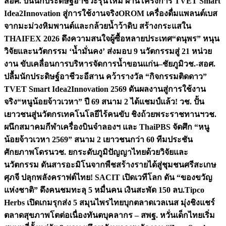
สอศ. ปั้นนักประดิษฐ์อาชีวะรุ่นใหม่ ผ่านโครงการ TVET Smart
Idea2Innovation สู่การใช้งานจริง
OROM เครื่องดื่มแพลนต์เบส
จากมะม่วงหิมพานต์และกล้วยน้ำว้าดิบ สร้างกระแสใน
THAIFEX 2026 ดึงความสนใจผู้ซื้อหลายประเทศ
“ดนุพร” หนุน
วิจัยและนวัตกรรม ‘น้ำมั่นคง’ ส่งมอบ 9 นวัตกรรมสู่ 21 หน่วย
งาน ขับเคลื่อนการบริหารจัดการน้ำขอนแก่น–ชัยภูมิ
วช.-สอศ.
ปลื้มนักประดิษฐ์อาชีวะอีสาน คว้ารางวัล “กิจกรรมติดดาว”
TVET Smart Idea2Innovation 2569 ดันผลงานสู่การใช้งาน
จริง
“หนูน้อยจ้าวเวหา” ปี 69 สนาม 2 ได้แชมป์แล้ว! วช. ปั้น
เยาวชนสู่นวัตกรเทคโนโลยีไร้คนขับ ชิงถ้วยพระราชทานฯ
วช.
ผนึกสมาคมกีฬาเครื่องบินจำลองฯ และ ThaiPBS จัดศึก “หนู
น้อยจ้าวเวหา 2569” สนาม 2 เยาวชนกว่า 60 ทีมประชัน
ศักยภาพโดรน
วช. ยกระดับภูมิปัญญาไทยด้วยวิจัยและ
นวัตกรรม ดันสารอะมิโนจากพืชสร้างรายได้สู่ชุมชนศรีสะเกษ
ศุภจี ปลุกพลังคราฟต์ไทย! SACIT เปิดเวทีโลก ดัน “ของขวัญ
แห่งชาติ” ดึงคนชมทะลุ 5 หมื่นคน เงินสะพัด 150 ลบ.
Tipco
Herbs เปิดเกมรุกส่ง 5 สมุนไพรไทยบุกตลาดเวลเนส มุ่งชิงแชร์
ตลาดสุขภาพโตต่อเนื่อง
ทันตบุคลากร – สพฐ. หวั่นเด็กไทยเริ่ม