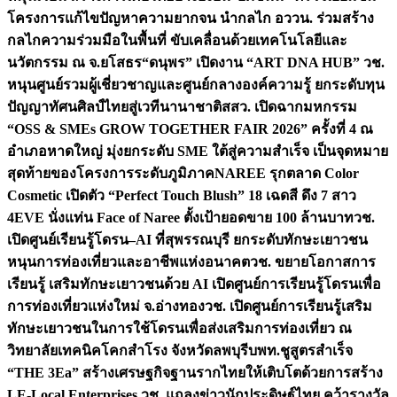
โครงการแก้ไขปัญหาความยากจน นำกลไก อววน. ร่วมสร้าง
กลไกความร่วมมือในพื้นที่ ขับเคลื่อนด้วยเทคโนโลยีและ
นวัตกรรม ณ จ.ยโสธร
“ดนุพร” เปิดงาน “ART DNA HUB” วช.
หนุนศูนย์รวมผู้เชี่ยวชาญและศูนย์กลางองค์ความรู้ ยกระดับทุน
ปัญญาทัศนศิลป์ไทยสู่เวทีนานาชาติ
สสว. เปิดฉากมหกรรม
“OSS & SMEs GROW TOGETHER FAIR 2026” ครั้งที่ 4 ณ
อำเภอหาดใหญ่ มุ่งยกระดับ SME ใต้สู่ความสำเร็จ เป็นจุดหมาย
สุดท้ายของโครงการระดับภูมิภาค
NAREE รุกตลาด Color
Cosmetic เปิดตัว “Perfect Touch Blush” 18 เฉดสี ดึง 7 สาว
4EVE นั่งแท่น Face of Naree ตั้งเป้ายอดขาย 100 ล้านบาท
วช.
เปิดศูนย์เรียนรู้โดรน–AI ที่สุพรรณบุรี ยกระดับทักษะเยาวชน
หนุนการท่องเที่ยวและอาชีพแห่งอนาคต
วช. ขยายโอกาสการ
เรียนรู้ เสริมทักษะเยาวชนด้วย AI เปิดศูนย์การเรียนรู้โดรนเพื่อ
การท่องเที่ยวแห่งใหม่ จ.อ่างทอง
วช. เปิดศูนย์การเรียนรู้เสริม
ทักษะเยาวชนในการใช้โดรนเพื่อส่งเสริมการท่องเที่ยว ณ
วิทยาลัยเทคนิคโคกสำโรง จังหวัดลพบุรี
บพท.ชูสูตรสำเร็จ
“THE 3Ea” สร้างเศรษฐกิจฐานรากไทยให้เติบโตด้วยการสร้าง
LE-Local Enterprises
วช. แถลงข่าวนักประดิษฐ์ไทย คว้ารางวัล