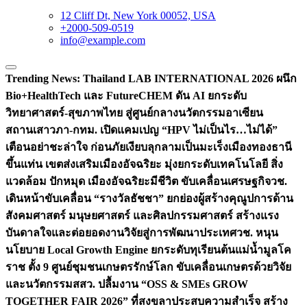
12 Cliff Dt, New York 00052, USA
+2000-509-0519
info@example.com
Trending News:
Thailand LAB INTERNATIONAL 2026 ผนึก
Bio+HealthTech และ FutureCHEM ดัน AI ยกระดับ
วิทยาศาสตร์-สุขภาพไทย สู่ศูนย์กลางนวัตกรรมอาเซียน
สถานเสาวภา-กทม. เปิดแคมเปญ “HPV ไม่เป็นไร…ไม่ได้”
เตือนอย่าชะล่าใจ ก่อนภัยเงียบลุกลามเป็นมะเร็ง
เมืองทองธานี
ขึ้นแท่น เขตส่งเสริมเมืองอัจฉริยะ มุ่งยกระดับเทคโนโลยี สิ่ง
แวดล้อม ปักหมุด เมืองอัจฉริยะมีชีวิต ขับเคลื่อนเศรษฐกิจ
วช.
เดินหน้าขับเคลื่อน “รางวัลธัชชา” ยกย่องผู้สร้างคุณูปการด้าน
สังคมศาสตร์ มนุษยศาสตร์ และศิลปกรรมศาสตร์ สร้างแรง
บันดาลใจและต่อยอดงานวิจัยสู่การพัฒนาประเทศ
วช. หนุน
นโยบาย Local Growth Engine ยกระดับทุเรียนต้นแม่น้ำมูลโค
ราช ตั้ง 9 ศูนย์ชุมชนเกษตรรักษ์โลก ขับเคลื่อนเกษตรด้วยวิจัย
และนวัตกรรม
สสว. ปลื้มงาน “OSS & SMEs GROW
TOGETHER FAIR 2026” ที่สงขลาประสบความสำเร็จ สร้าง