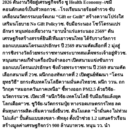
2026 ดันงานวิจัยสู่เศรษฐกิจจริง ชู Health Economy–เซมิ
คอนดักเตอร์เป็นหัวหอก
วช. –โรงเรียนนายร้อยตำรวจ ขับ
เคลื่อนนวัตกรรมบอร์ดเกม “Gift or Guilt” สร้างความโปร่งใส
เสริมนโยบาย No Gift Policy
วช. จับมือระนอง โชว์โดรนแปร
อักษร หนุนท่องเที่ยวงาน “อาบน้ำแร่แลระนอง 2569” ดัน
เศรษฐกิจสร้างสรรค์
ยินดี!ทีมเยาวชนไทย ได้รับรางวัลการ
ออกแบบแผนโดรนแปรอักษร ปี 2569 สนามคัดเลือกที่ 2 มุ่งสู่
การชิงรางวัลถ้วยพระราชทานพระบาทสมเด็จพระเจ้าอยู่หัว
วช.
หนุนสมาคมกีฬาเครื่องบินจำลองฯ เปิดสนามแข่งขันการ
ออกแบบโดรนแปรอักษร ชิงถ้วยพระราชทาน ปี 2569 สนามคัด
เลือกสนามที่ 2
วช. ผนึกกองทัพภาคที่ 2 เปิดศูนย์พัฒนา “โดรน
ยุทธวิธี” ยกระดับเทคโนโลยีความมั่นคงไทย
วช. ผนึก ววน. ถก
วิกฤต “หมอกควันภาคเหนือ” ชี้ทางออก PM2.5 ด้วยวิจัย–
นวัตกรรม
วช. เปิดเวที “ผนึกวิจัย-เทคโนโลยี รับมือภัยแล้งยุค
โลกเดือด“
วช. ชูวิจัย-นวัตกรรมปุ๋ย ทางรอดเกษตรกรไทย ลด
ต้นทุนการผลิต-เพิ่มความยั่งยืน
วช. ดันโมเดล “น้ำมั่นคง ไม่ท่วม
ไม่แล้ง” ปั้นต้นแบบสงขลา–พัทลุง ตั้งเป้าช่วย 1.2 แสนครัวเรือน
สร้างมูลค่าเศรษฐกิจกว่า 900 ล้านบาท
วช. หนุน วว. นำ