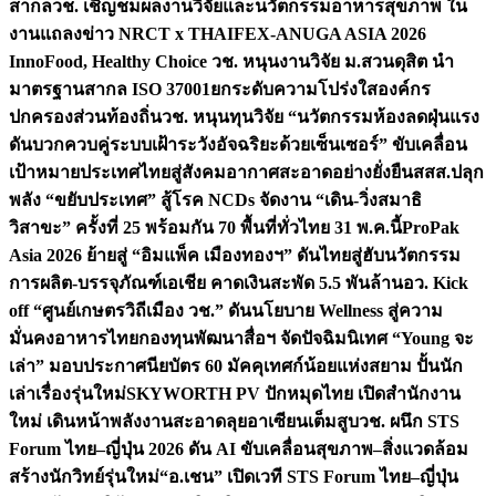
สากล
วช. เชิญชมผลงานวิจัยและนวัตกรรมอาหารสุขภาพ ใน
งานแถลงข่าว NRCT x THAIFEX-ANUGA ASIA 2026
InnoFood, Healthy Choice
วช. หนุนงานวิจัย ม.สวนดุสิต นำ
มาตรฐานสากล ISO 37001ยกระดับความโปร่งใสองค์กร
ปกครองส่วนท้องถิ่น
วช. หนุนทุนวิจัย “นวัตกรรมห้องลดฝุ่นแรง
ดันบวกควบคู่ระบบเฝ้าระวังอัจฉริยะด้วยเซ็นเซอร์” ขับเคลื่อน
เป้าหมายประเทศไทยสู่สังคมอากาศสะอาดอย่างยั่งยืน
สสส.ปลุก
พลัง “ขยับประเทศ” สู้โรค NCDs จัดงาน “เดิน-วิ่งสมาธิ
วิสาขะ” ครั้งที่ 25 พร้อมกัน 70 พื้นที่ทั่วไทย 31 พ.ค.นี้
ProPak
Asia 2026 ย้ายสู่ “อิมแพ็ค เมืองทองฯ” ดันไทยสู่ฮับนวัตกรรม
การผลิต-บรรจุภัณฑ์เอเชีย คาดเงินสะพัด 5.5 พันล้าน
อว. Kick
off “ศูนย์เกษตรวิถีเมือง วช.” ดันนโยบาย Wellness สู่ความ
มั่นคงอาหารไทย
กองทุนพัฒนาสื่อฯ จัดปัจฉิมนิเทศ “Young จะ
เล่า” มอบประกาศนียบัตร 60 มัคคุเทศก์น้อยแห่งสยาม ปั้นนัก
เล่าเรื่องรุ่นใหม่
SKYWORTH PV ปักหมุดไทย เปิดสำนักงาน
ใหม่ เดินหน้าพลังงานสะอาดลุยอาเซียนเต็มสูบ
วช. ผนึก STS
Forum ไทย–ญี่ปุ่น 2026 ดัน AI ขับเคลื่อนสุขภาพ–สิ่งแวดล้อม
สร้างนักวิทย์รุ่นใหม่
“อ.เชน” เปิดเวที STS Forum ไทย–ญี่ปุ่น