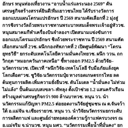
อักษร หนุนท่องเที่ยวงาน “อาบน้ำแร่แลระนอง 2569” ดัน
เศรษฐกิจสร้างสรรค์
ยินดี!ทีมเยาวชนไทย ได้รับรางวัลการ
ออกแบบแผนโดรนแปรอักษร ปี 2569 สนามคัดเลือกที่ 2 มุ่งสู่
การชิงรางวัลถ้วยพระราชทานพระบาทสมเด็จพระเจ้าอยู่หัว
วช.
หนุนสมาคมกีฬาเครื่องบินจำลองฯ เปิดสนามแข่งขันการ
ออกแบบโดรนแปรอักษร ชิงถ้วยพระราชทาน ปี 2569 สนามคัด
เลือกสนามที่ 2
วช. ผนึกกองทัพภาคที่ 2 เปิดศูนย์พัฒนา “โดรน
ยุทธวิธี” ยกระดับเทคโนโลยีความมั่นคงไทย
วช. ผนึก ววน. ถก
วิกฤต “หมอกควันภาคเหนือ” ชี้ทางออก PM2.5 ด้วยวิจัย–
นวัตกรรม
วช. เปิดเวที “ผนึกวิจัย-เทคโนโลยี รับมือภัยแล้งยุค
โลกเดือด“
วช. ชูวิจัย-นวัตกรรมปุ๋ย ทางรอดเกษตรกรไทย ลด
ต้นทุนการผลิต-เพิ่มความยั่งยืน
วช. ดันโมเดล “น้ำมั่นคง ไม่ท่วม
ไม่แล้ง” ปั้นต้นแบบสงขลา–พัทลุง ตั้งเป้าช่วย 1.2 แสนครัวเรือน
สร้างมูลค่าเศรษฐกิจกว่า 900 ล้านบาท
วช. หนุน วว. นำ
นวัตกรรมแก้ปัญหา PM2.5 ต่อยอดงานวิจัยสู่ชุมชน ณ ต.จันจว้า
ใต้ อ.แม่จัน จ.เชียงราย
วช. หนุน วว. นำวิจัยนวัตกรรมยกระดับ
การผลิตกาแฟ และศูนย์ถ่ายทอดองค์ความรู้กาแฟครบวงจร ณ
อ.แม่จริม จ.น่าน
วช. หนุน มศว. “นวัตกรรมเพื่อน้ำที่มั่นคง” ยก