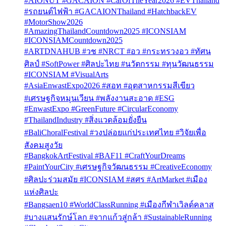
#AIONUT #GACAION #CarOfTheYear2026 #EVThailand
#รถยนต์ไฟฟ้า #GACAIONThailand #HatchbackEV
#MotorShow2026
#AmazingThailandCountdown2025 #ICONSIAM
#ICONSIAMCountdown2025
#ARTDNAHUB #วช #NRCT #อว #กระทรวงอว #ทัศน
ศิลป์ #SoftPower #ศิลปะไทย #นวัตกรรม #ทุนวัฒนธรรม
#ICONSIAM #VisualArts
#AsiaEnwastExpo2026 #สอท #อุตสาหกรรมสีเขียว
#เศรษฐกิจหมุนเวียน #พลังงานสะอาด #ESG
#EnwastExpo #GreenFuture #CircularEconomy
#ThailandIndustry #สิ่งแวดล้อมยั่งยืน
#BaliChoralFestival #วงปล่อยแก่ประเทศไทย #วิจัยเพื่อ
สังคมสูงวัย
#BangkokArtFestival #BAF11 #CraftYourDreams
#PaintYourCity #เศรษฐกิจวัฒนธรรม #CreativeEconomy
#ศิลปะร่วมสมัย #ICONSIAM #สศร #ArtMarket #เมือง
แห่งศิลปะ
#Bangsaen10 #WorldClassRunning #เมืองกีฬาเวิลด์คลาส
#บางแสนรักษ์โลก #จากแก้วสู่กล้า #SustainableRunning