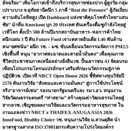
อัจฉริยะ” เพิ่มโอกาสเข้าถึงบริการสุขภาพช่องปาก ผู้สูงวัย-กลุ่ม
เปราะบาง จ.อุทัยธานี
ผนึก 5 ภาคี “Beat the Pressure” สู้ภัยเงียบ
ความดันโลหิตสูง เปิด Dashboard แห่งชาติคุมโรคทั่วไทย
“แสน
ชัย” นำทีม Knockout บุก 20 ประเทศ ดันเครื่องดื่มชูกำลังไทยสู่
เวทีโลก ตั้งเป้า 500 ล้านปีแรก
สถาบันอาหาร–หอการค้าไทย
ผนึกแผน 3 ปี ดัน Future Food เจาะตลาดอินเดีย 1.46 พันล้าน
คน
“ยศชนัน” ผนึก วช. – มช. ขับเคลื่อนนวัตกรรมจัดการ PM2.5
เชิงพื้นที่ หนุน “อากาศสะอาดและสายน้ำมั่นคง” เพื่อคุณภาพ
ชีวิตประชาชนภาคเหนืออย่างยั่งยืน
วช. ปั้นเยาวชน AI จัดอบรม
เขียนโปรแกรมโดรนแปรอักษร เสริมทักษะนวัตกรรมสู่ภาค
ปฏิบัติ
วช. เปิดเวที NRCT Open House 2026 ชี้ทิศทางทุนวิจัยปี
2570 ดันงานวิจัย “สังคมและความมั่นคง” สู่การใช้ประโยชน์
จริง
“อาจารย์เชน” รองนายกรัฐมนตรีและ รมว.อว. หนุนงาน
วิจัยวัฒนธรรมดนตรี “ท่าสยาม” สร้างคุณค่าวัฒนธรรมไทยสู่
สากล
วช. เชิญชมผลงานวิจัยและนวัตกรรมอาหารสุขภาพ ใน
งานแถลงข่าว NRCT x THAIFEX-ANUGA ASIA 2026
InnoFood, Healthy Choice
วช. หนุนงานวิจัย ม.สวนดุสิต นำ
มาตรฐานสากล ISO 37001ยกระดับความโปร่งใสองค์กร