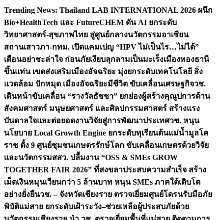
Skip
Trending News:
Thailand LAB INTERNATIONAL 2026 ผนึก
to
Bio+HealthTech และ FutureCHEM ดัน AI ยกระดับ
content
วิทยาศาสตร์-สุขภาพไทย สู่ศูนย์กลางนวัตกรรมอาเซียน
สถานเสาวภา-กทม. เปิดแคมเปญ “HPV ไม่เป็นไร…ไม่ได้”
เตือนอย่าชะล่าใจ ก่อนภัยเงียบลุกลามเป็นมะเร็ง
เมืองทองธานี
ขึ้นแท่น เขตส่งเสริมเมืองอัจฉริยะ มุ่งยกระดับเทคโนโลยี สิ่ง
แวดล้อม ปักหมุด เมืองอัจฉริยะมีชีวิต ขับเคลื่อนเศรษฐกิจ
วช.
เดินหน้าขับเคลื่อน “รางวัลธัชชา” ยกย่องผู้สร้างคุณูปการด้าน
สังคมศาสตร์ มนุษยศาสตร์ และศิลปกรรมศาสตร์ สร้างแรง
บันดาลใจและต่อยอดงานวิจัยสู่การพัฒนาประเทศ
วช. หนุน
นโยบาย Local Growth Engine ยกระดับทุเรียนต้นแม่น้ำมูลโค
ราช ตั้ง 9 ศูนย์ชุมชนเกษตรรักษ์โลก ขับเคลื่อนเกษตรด้วยวิจัย
และนวัตกรรม
สสว. ปลื้มงาน “OSS & SMEs GROW
TOGETHER FAIR 2026” ที่สงขลาประสบความสำเร็จ สร้าง
เม็ดเงินหมุนเวียนกว่า 5 ล้านบาท หนุน SMEs ภาคใต้เติบโต
อย่างยั่งยืน
วช. – จังหวัดเชียงราย ตรวจเยี่ยมศูนย์โดรนรับมือภัย
พิบัติแม่สาย ยกระดับเฝ้าระวัง–ช่วยเหลือผู้ประสบภัยด้วย
นวัตกรรม
เชียงราย นำ วช. ตรวจเยี่ยมพื้นที่แม่สาย ติดตามการ