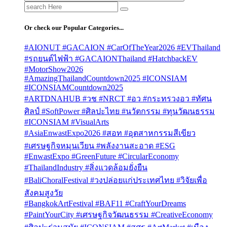
Search
for:
Or check our Popular Categories...
#AIONUT #GACAION #CarOfTheYear2026 #EVThailand
#รถยนต์ไฟฟ้า #GACAIONThailand #HatchbackEV
#MotorShow2026
#AmazingThailandCountdown2025 #ICONSIAM
#ICONSIAMCountdown2025
#ARTDNAHUB #วช #NRCT #อว #กระทรวงอว #ทัศน
ศิลป์ #SoftPower #ศิลปะไทย #นวัตกรรม #ทุนวัฒนธรรม
#ICONSIAM #VisualArts
#AsiaEnwastExpo2026 #สอท #อุตสาหกรรมสีเขียว
#เศรษฐกิจหมุนเวียน #พลังงานสะอาด #ESG
#EnwastExpo #GreenFuture #CircularEconomy
#ThailandIndustry #สิ่งแวดล้อมยั่งยืน
#BaliChoralFestival #วงปล่อยแก่ประเทศไทย #วิจัยเพื่อ
สังคมสูงวัย
#BangkokArtFestival #BAF11 #CraftYourDreams
#PaintYourCity #เศรษฐกิจวัฒนธรรม #CreativeEconomy