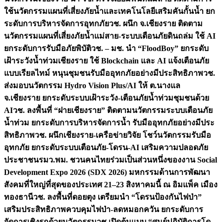
ใช้นวัตกรรมแผนที่เสี่ยงภัยน้ำและเทคโนโลยีเสริมคันกั้นน้ำ ยก
ระดับการบริหารจัดการอุทกภัย
วช. ผนึก จ.เชียงราย ติดตาม
นวัตกรรมแผนที่เสี่ยงภัยน้ำแม่สาย-ระบบเตือนภัยดินถล่ม ใช้ AI
ยกระดับการรับมือภัยพิบัติ
วช. – มช. นำ “FloodBoy” ยกระดับ
เฝ้าระวังน้ำท่วมเชียงราย ใช้ Blockchain และ AI แจ้งเตือนภัย
แบบเรียลไทม์ หนุนชุมชนรับมืออุทกภัยอย่างมีประสิทธิภาพ
วช.
ส่งมอบนวัตกรรม Hydro Vision Plus/AI ให้ ต.นางแล
จ.เชียงราย ยกระดับระบบเฝ้าระวัง-เตือนภัยน้ำท่วมชุมชนด้วย
AI
วช. ลงพื้นที่ “ฝายเชียงราย” ติดตามนวัตกรรมระบบเตือนภัย
น้ำท่วม ยกระดับการบริหารจัดการน้ำ รับมืออุทกภัยอย่างมีประ
สิทธิภาพ
วช. ผนึกเชียงราย-เครือข่ายวิจัย โชว์นวัตกรรมรับมือ
อุทกภัย ยกระดับระบบเตือนภัย-โดรน-AI เสริมความปลอดภัย
ประชาชน
รมว.พม. ชวนคนไทยร่วมเป็นส่วนหนึ่งของงาน Social
Development Expo 2026 (SDX 2026) มหกรรมด้านการพัฒนา
สังคมที่ใหญ่ที่สุดของประเทศ 21–23 สิงหาคมนี้ ณ อิมแพ็ค เมือง
ทองธานี
วช. ลงพื้นที่ดอยตุง เตรียมนำ “โดรนป้องกันไฟป่า”
เสริมประสิทธิภาพควบคุมไฟป่า-ลดหมอกควัน ยกระดับการ
จัดการเชิงรุกด้วยนวัตกรรม
วช.เปิดต้นแบบ “ศูนย์ปฏิบัติการโด