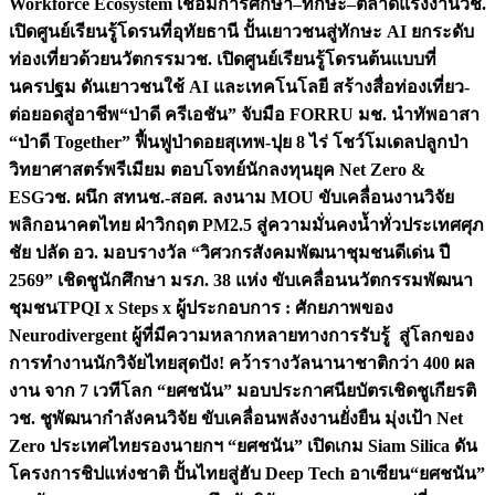
Workforce Ecosystem เชื่อมการศึกษา–ทักษะ–ตลาดแรงงาน
วช.
เปิดศูนย์เรียนรู้โดรนที่อุทัยธานี ปั้นเยาวชนสู่ทักษะ AI ยกระดับ
ท่องเที่ยวด้วยนวัตกรรม
วช. เปิดศูนย์เรียนรู้โดรนต้นแบบที่
นครปฐม ดันเยาวชนใช้ AI และเทคโนโลยี สร้างสื่อท่องเที่ยว-
ต่อยอดสู่อาชีพ
“ป่าดี ครีเอชัน” จับมือ FORRU มช. นำทัพอาสา
“ป่าดี Together” ฟื้นฟูป่าดอยสุเทพ-ปุย 8 ไร่ โชว์โมเดลปลูกป่า
วิทยาศาสตร์พรีเมียม ตอบโจทย์นักลงทุนยุค Net Zero &
ESG
วช. ผนึก สทนช.-สอศ. ลงนาม MOU ขับเคลื่อนงานวิจัย
พลิกอนาคตไทย ฝ่าวิกฤต PM2.5 สู่ความมั่นคงน้ำทั่วประเทศ
ศุภ
ชัย ปลัด อว. มอบรางวัล “วิศวกรสังคมพัฒนาชุมชนดีเด่น ปี
2569” เชิดชูนักศึกษา มรภ. 38 แห่ง ขับเคลื่อนนวัตกรรมพัฒนา
ชุมชน
TPQI x Steps x ผู้ประกอบการ : ศักยภาพของ
Neurodivergent ผู้ที่มีความหลากหลายทางการรับรู้ สู่โลกของ
การทำงาน
นักวิจัยไทยสุดปัง! คว้ารางวัลนานาชาติกว่า 400 ผล
งาน จาก 7 เวทีโลก “ยศชนัน” มอบประกาศนียบัตรเชิดชูเกียรติ
วช. ชูพัฒนากำลังคนวิจัย ขับเคลื่อนพลังงานยั่งยืน มุ่งเป้า Net
Zero ประเทศไทย
รองนายกฯ “ยศชนัน” เปิดเกม Siam Silica ดัน
โครงการชิปแห่งชาติ ปั้นไทยสู่ฮับ Deep Tech อาเซียน
“ยศชนัน”