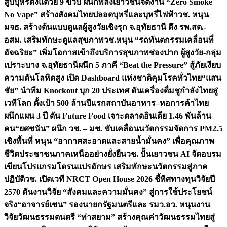
สูบบุหรี่ตั้งแต่วัย 9 ขวบ ผนึกพลังเยาวชนจัดงาน “Zero Smoke
No Vape” สร้างสังคมไทยปลอดบุหรี่และบุหรี่ไฟฟ้า
วช. หนุน
มจธ. สร้างต้นแบบดูแลผู้สูงวัยเชิงรุก จ.อุทัยธานี ดึง รพ.สต.-
อสม. เสริมทักษะดูแลสุขภาพ
วช.หนุน “รถทันตกรรมเคลื่อนที่
อัจฉริยะ” เพิ่มโอกาสเข้าถึงบริการสุขภาพช่องปาก ผู้สูงวัย-กลุ่ม
เปราะบาง จ.อุทัยธานี
ผนึก 5 ภาคี “Beat the Pressure” สู้ภัยเงียบ
ความดันโลหิตสูง เปิด Dashboard แห่งชาติคุมโรคทั่วไทย
“แสน
ชัย” นำทีม Knockout บุก 20 ประเทศ ดันเครื่องดื่มชูกำลังไทยสู่
เวทีโลก ตั้งเป้า 500 ล้านปีแรก
สถาบันอาหาร–หอการค้าไทย
ผนึกแผน 3 ปี ดัน Future Food เจาะตลาดอินเดีย 1.46 พันล้าน
คน
“ยศชนัน” ผนึก วช. – มช. ขับเคลื่อนนวัตกรรมจัดการ PM2.5
เชิงพื้นที่ หนุน “อากาศสะอาดและสายน้ำมั่นคง” เพื่อคุณภาพ
ชีวิตประชาชนภาคเหนืออย่างยั่งยืน
วช. ปั้นเยาวชน AI จัดอบรม
เขียนโปรแกรมโดรนแปรอักษร เสริมทักษะนวัตกรรมสู่ภาค
ปฏิบัติ
วช. เปิดเวที NRCT Open House 2026 ชี้ทิศทางทุนวิจัยปี
2570 ดันงานวิจัย “สังคมและความมั่นคง” สู่การใช้ประโยชน์
จริง
“อาจารย์เชน” รองนายกรัฐมนตรีและ รมว.อว. หนุนงาน
วิจัยวัฒนธรรมดนตรี “ท่าสยาม” สร้างคุณค่าวัฒนธรรมไทยสู่