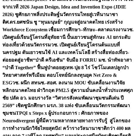
จากเวที 2026 Japan Design, Idea and Invention Expo (JDIE
2026) ชูศักยภาพสิ่งประดิษฐ์นวัตกรรมไทยสู่เวทีนานาชา
ติ
ศ.ดร.ยศชนัน ชู “ทุนมนุษย์” กุญแจสู่อนาคตไทย เร่งสร้าง
Workforce Ecosystem เชื่อมการศึกษา–ทักษะ–ตลาดแรงงาน
วช.
เปิดศูนย์เรียนรู้โดรนที่อุทัยธานี ปั้นเยาวชนสู่ทักษะ AI ยกระดับ
ท่องเที่ยวด้วยนวัตกรรม
วช. เปิดศูนย์เรียนรู้โดรนต้นแบบที่
นครปฐม ดันเยาวชนใช้ AI และเทคโนโลยี สร้างสื่อท่องเที่ยว-
ต่อยอดสู่อาชีพ
“ป่าดี ครีเอชัน” จับมือ FORRU มช. นำทัพอาสา
“ป่าดี Together” ฟื้นฟูป่าดอยสุเทพ-ปุย 8 ไร่ โชว์โมเดลปลูกป่า
วิทยาศาสตร์พรีเมียม ตอบโจทย์นักลงทุนยุค Net Zero &
ESG
วช. ผนึก สทนช.-สอศ. ลงนาม MOU ขับเคลื่อนงานวิจัย
พลิกอนาคตไทย ฝ่าวิกฤต PM2.5 สู่ความมั่นคงน้ำทั่วประเทศ
ศุภ
ชัย ปลัด อว. มอบรางวัล “วิศวกรสังคมพัฒนาชุมชนดีเด่น ปี
2569” เชิดชูนักศึกษา มรภ. 38 แห่ง ขับเคลื่อนนวัตกรรมพัฒนา
ชุมชน
TPQI x Steps x ผู้ประกอบการ : ศักยภาพของ
Neurodivergent ผู้ที่มีความหลากหลายทางการรับรู้ สู่โลกของ
การทำงาน
นักวิจัยไทยสุดปัง! คว้ารางวัลนานาชาติกว่า 400 ผล
งาน จาก 7 เวทีโลก “ยศชนัน” มอบประกาศนียบัตรเชิดชูเกียรติ