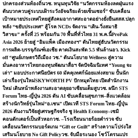
ปกครองส่วนท้องถิ่น
วช. หนุนทุนวิจัย “นวัตกรรมห้องลดฝุ่นแรง
ดันบวกควบคู่ระบบเฝ้าระวังอัจฉริยะด้วยเซ็นเซอร์” ขับเคลื่อน
เป้าหมายประเทศไทยสู่สังคมอากาศสะอาดอย่างยั่งยืน
สสส.ปลุก
พลัง “ขยับประเทศ” สู้โรค NCDs จัดงาน “เดิน-วิ่งสมาธิ
วิสาขะ” ครั้งที่ 25 พร้อมกัน 70 พื้นที่ทั่วไทย 31 พ.ค.นี้
ProPak
Asia 2026 ย้ายสู่ “อิมแพ็ค เมืองทองฯ” ดันไทยสู่ฮับนวัตกรรม
การผลิต-บรรจุภัณฑ์เอเชีย คาดเงินสะพัด 5.5 พันล้าน
อว. Kick
off “ศูนย์เกษตรวิถีเมือง วช.” ดันนโยบาย Wellness สู่ความ
มั่นคงอาหารไทย
กองทุนพัฒนาสื่อฯ จัดปัจฉิมนิเทศ “Young จะ
เล่า” มอบประกาศนียบัตร 60 มัคคุเทศก์น้อยแห่งสยาม ปั้นนัก
เล่าเรื่องรุ่นใหม่
SKYWORTH PV ปักหมุดไทย เปิดสำนักงาน
ใหม่ เดินหน้าพลังงานสะอาดลุยอาเซียนเต็มสูบ
วช. ผนึก STS
Forum ไทย–ญี่ปุ่น 2026 ดัน AI ขับเคลื่อนสุขภาพ–สิ่งแวดล้อม
สร้างนักวิทย์รุ่นใหม่
“อ.เชน” เปิดเวที STS Forum ไทย–ญี่ปุ่น
2026 ดันงานวิจัยสู่เศรษฐกิจจริง ชู Health Economy–เซมิ
คอนดักเตอร์เป็นหัวหอก
วช. –โรงเรียนนายร้อยตำรวจ ขับ
เคลื่อนนวัตกรรมบอร์ดเกม “Gift or Guilt” สร้างความโปร่งใส
เสริมนโยบาย No Gift Policy
วช. จับมือระนอง โชว์โดรนแปร