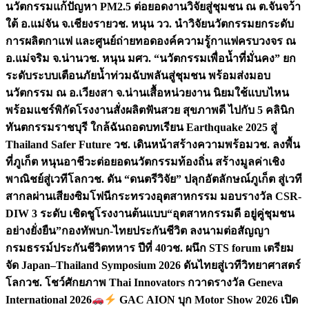
นวัตกรรมแก้ปัญหา PM2.5 ต่อยอดงานวิจัยสู่ชุมชน ณ ต.จันจว้า
ใต้ อ.แม่จัน จ.เชียงราย
วช. หนุน วว. นำวิจัยนวัตกรรมยกระดับ
การผลิตกาแฟ และศูนย์ถ่ายทอดองค์ความรู้กาแฟครบวงจร ณ
อ.แม่จริม จ.น่าน
วช. หนุน มศว. “นวัตกรรมเพื่อน้ำที่มั่นคง” ยก
ระดับระบบเตือนภัยน้ำท่วมฉับพลันสู่ชุมชน พร้อมส่งมอบ
นวัตกรรม ณ อ.เวียงสา จ.น่าน
เสื้อหน่วยงาน นิยมใช้แบบไหน
พร้อมแชร์พิกัดโรงงานสั่งผลิต
ฟันสวย สุขภาพดี ไปกับ 5 คลินิก
ทันตกรรมราชบุรี ใกล้ฉัน
ถอดบทเรียน Earthquake 2025 สู่
Thailand Safer Future วช. เดินหน้าสร้างความพร้อม
วช. ลงพื้น
ที่ภูเก็ต หนุนอาชีวะต่อยอดนวัตกรรมท้องถิ่น สร้างมูลค่าเชิง
พาณิชย์สู่เวทีโลก
วช. ดัน “ดนตรีวิจัย” ปลุกอัตลักษณ์ภูเก็ต สู่เวที
สากลผ่านเสียงซิมโฟนี
กระทรวงอุตสาหกรรม มอบรางวัล CSR-
DIW 3 ระดับ เชิดชูโรงงานต้นแบบ“อุตสาหกรรมดี อยู่คู่ชุมชน
อย่างยั่งยืน”
กองทัพบก-ไทยประกันชีวิต ลงนามต่อสัญญา
กรมธรรม์ประกันชีวิตทหาร ปีที่ 40
วช. ผนึก STS forum เตรียม
จัด Japan–Thailand Symposium 2026 ดันไทยสู่เวทีวิทยาศาสตร์
โลก
วช. โชว์ศักยภาพ Thai Innovators กวาดรางวัล Geneva
International 2026
GAC AION บุก Motor Show 2026 เปิด