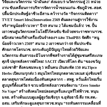
วิจัยและนวัตกรรม ‘น้ำมั่นคง’ ส่งมอบ 9 นวัตกรรมสู่ 21 หน่วย
งาน ขับเคลื่อนการบริหารจัดการน้ำขอนแก่น–ชัยภูมิ
วช.-สอศ.
ปลื้มนักประดิษฐ์อาชีวะอีสาน คว้ารางวัล “กิจกรรมติดดาว”
TVET Smart Idea2Innovation 2569 ดันผลงานสู่การใช้งาน
จริง
“หนูน้อยจ้าวเวหา” ปี 69 สนาม 2 ได้แชมป์แล้ว! วช. ปั้น
เยาวชนสู่นวัตกรเทคโนโลยีไร้คนขับ ชิงถ้วยพระราชทานฯ
วช.
ผนึกสมาคมกีฬาเครื่องบินจำลองฯ และ ThaiPBS จัดศึก “หนู
น้อยจ้าวเวหา 2569” สนาม 2 เยาวชนกว่า 60 ทีมประชัน
ศักยภาพโดรน
วช. ยกระดับภูมิปัญญาไทยด้วยวิจัยและ
นวัตกรรม ดันสารอะมิโนจากพืชสร้างรายได้สู่ชุมชนศรีสะเกษ
ศุภจี ปลุกพลังคราฟต์ไทย! SACIT เปิดเวทีโลก ดัน “ของขวัญ
แห่งชาติ” ดึงคนชมทะลุ 5 หมื่นคน เงินสะพัด 150 ลบ.
Tipco
Herbs เปิดเกมรุกส่ง 5 สมุนไพรไทยบุกตลาดเวลเนส มุ่งชิงแชร์
ตลาดสุขภาพโตต่อเนื่อง
ทันตบุคลากร – สพฐ. หวั่นเด็กไทยเริ่ม
สูบบุหรี่ตั้งแต่วัย 9 ขวบ ผนึกพลังเยาวชนจัดงาน “Zero Smoke
No Vape” สร้างสังคมไทยปลอดบุหรี่และบุหรี่ไฟฟ้า
วช. หนุน
มจธ. สร้างต้นแบบดูแลผู้สูงวัยเชิงรุก จ.อุทัยธานี ดึง รพ.สต.-
อสม. เสริมทักษะดูแลสุขภาพ
วช.หนุน “รถทันตกรรมเคลื่อนที่