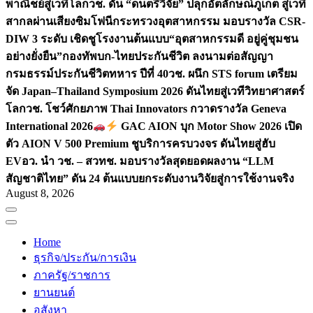
พาณิชย์สู่เวทีโลก
วช. ดัน “ดนตรีวิจัย” ปลุกอัตลักษณ์ภูเก็ต สู่เวที
สากลผ่านเสียงซิมโฟนี
กระทรวงอุตสาหกรรม มอบรางวัล CSR-
DIW 3 ระดับ เชิดชูโรงงานต้นแบบ“อุตสาหกรรมดี อยู่คู่ชุมชน
อย่างยั่งยืน”
กองทัพบก-ไทยประกันชีวิต ลงนามต่อสัญญา
กรมธรรม์ประกันชีวิตทหาร ปีที่ 40
วช. ผนึก STS forum เตรียม
จัด Japan–Thailand Symposium 2026 ดันไทยสู่เวทีวิทยาศาสตร์
โลก
วช. โชว์ศักยภาพ Thai Innovators กวาดรางวัล Geneva
International 2026
GAC AION บุก Motor Show 2026 เปิด
ตัว AION V 500 Premium ชูบริการครบวงจร ดันไทยสู่ฮับ
EV
อว. นำ วช. – สวทช. มอบรางวัลสุดยอดผลงาน “LLM
สัญชาติไทย” ดัน 24 ต้นแบบยกระดับงานวิจัยสู่การใช้งานจริง
August 8, 2026
Home
ธุรกิจ/ประกัน/การเงิน
ภาครัฐ/ราชการ
ยานยนต์
อสังหา