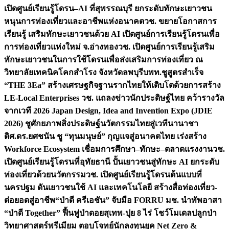
เปิดศูนย์เรียนรู้โดรน–AI ที่สุพรรณบุรี ยกระดับทักษะเยาวชน
หนุนการท่องเที่ยวและอาชีพแห่งอนาคต
วช. ขยายโอกาสการ
เรียนรู้ เสริมทักษะเยาวชนด้วย AI เปิดศูนย์การเรียนรู้โดรนเพื่อ
การท่องเที่ยวแห่งใหม่ จ.อ่างทอง
วช. เปิดศูนย์การเรียนรู้เสริม
ทักษะเยาวชนในการใช้โดรนเพื่อส่งเสริมการท่องเที่ยว ณ
วิทยาลัยเทคนิคโคกสำโรง จังหวัดลพบุรี
บพท.ชูสูตรสำเร็จ
“THE 3Ea” สร้างเศรษฐกิจฐานรากไทยให้เติบโตด้วยการสร้าง
LE-Local Enterprises
วช. แถลงข่าวนักประดิษฐ์ไทย คว้ารางวัล
จากเวที 2026 Japan Design, Idea and Invention Expo (JDIE
2026) ชูศักยภาพสิ่งประดิษฐ์นวัตกรรมไทยสู่เวทีนานาชา
ติ
ศ.ดร.ยศชนัน ชู “ทุนมนุษย์” กุญแจสู่อนาคตไทย เร่งสร้าง
Workforce Ecosystem เชื่อมการศึกษา–ทักษะ–ตลาดแรงงาน
วช.
เปิดศูนย์เรียนรู้โดรนที่อุทัยธานี ปั้นเยาวชนสู่ทักษะ AI ยกระดับ
ท่องเที่ยวด้วยนวัตกรรม
วช. เปิดศูนย์เรียนรู้โดรนต้นแบบที่
นครปฐม ดันเยาวชนใช้ AI และเทคโนโลยี สร้างสื่อท่องเที่ยว-
ต่อยอดสู่อาชีพ
“ป่าดี ครีเอชัน” จับมือ FORRU มช. นำทัพอาสา
“ป่าดี Together” ฟื้นฟูป่าดอยสุเทพ-ปุย 8 ไร่ โชว์โมเดลปลูกป่า
วิทยาศาสตร์พรีเมียม ตอบโจทย์นักลงทุนยุค Net Zero &