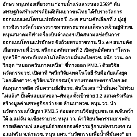
อักษร หนุนท่องเที่ยวงาน “อาบน้ำแร่แลระนอง 2569” ดัน
เศรษฐกิจสร้างสรรค์
ยินดี!ทีมเยาวชนไทย ได้รับรางวัลการ
ออกแบบแผนโดรนแปรอักษร ปี 2569 สนามคัดเลือกที่ 2 มุ่งสู่
การชิงรางวัลถ้วยพระราชทานพระบาทสมเด็จพระเจ้าอยู่หัว
วช.
หนุนสมาคมกีฬาเครื่องบินจำลองฯ เปิดสนามแข่งขันการ
ออกแบบโดรนแปรอักษร ชิงถ้วยพระราชทาน ปี 2569 สนามคัด
เลือกสนามที่ 2
วช. ผนึกกองทัพภาคที่ 2 เปิดศูนย์พัฒนา “โดรน
ยุทธวิธี” ยกระดับเทคโนโลยีความมั่นคงไทย
วช. ผนึก ววน. ถก
วิกฤต “หมอกควันภาคเหนือ” ชี้ทางออก PM2.5 ด้วยวิจัย–
นวัตกรรม
วช. เปิดเวที “ผนึกวิจัย-เทคโนโลยี รับมือภัยแล้งยุค
โลกเดือด“
วช. ชูวิจัย-นวัตกรรมปุ๋ย ทางรอดเกษตรกรไทย ลด
ต้นทุนการผลิต-เพิ่มความยั่งยืน
วช. ดันโมเดล “น้ำมั่นคง ไม่ท่วม
ไม่แล้ง” ปั้นต้นแบบสงขลา–พัทลุง ตั้งเป้าช่วย 1.2 แสนครัวเรือน
สร้างมูลค่าเศรษฐกิจกว่า 900 ล้านบาท
วช. หนุน วว. นำ
นวัตกรรมแก้ปัญหา PM2.5 ต่อยอดงานวิจัยสู่ชุมชน ณ ต.จันจว้า
ใต้ อ.แม่จัน จ.เชียงราย
วช. หนุน วว. นำวิจัยนวัตกรรมยกระดับ
การผลิตกาแฟ และศูนย์ถ่ายทอดองค์ความรู้กาแฟครบวงจร ณ
อ.แม่จริม จ.น่าน
วช. หนุน มศว. “นวัตกรรมเพื่อน้ำที่มั่นคง” ยก