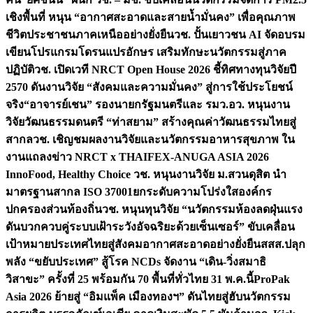
เชิงพื้นที่ หนุน “อากาศสะอาดและสายน้ำมั่นคง” เพื่อคุณภาพ
ชีวิตประชาชนภาคเหนืออย่างยั่งยืน
วช. ปั้นเยาวชน AI จัดอบรม
เขียนโปรแกรมโดรนแปรอักษร เสริมทักษะนวัตกรรมสู่ภาค
ปฏิบัติ
วช. เปิดเวที NRCT Open House 2026 ชี้ทิศทางทุนวิจัยปี
2570 ดันงานวิจัย “สังคมและความมั่นคง” สู่การใช้ประโยชน์
จริง
“อาจารย์เชน” รองนายกรัฐมนตรีและ รมว.อว. หนุนงาน
วิจัยวัฒนธรรมดนตรี “ท่าสยาม” สร้างคุณค่าวัฒนธรรมไทยสู่
สากล
วช. เชิญชมผลงานวิจัยและนวัตกรรมอาหารสุขภาพ ใน
งานแถลงข่าว NRCT x THAIFEX-ANUGA ASIA 2026
InnoFood, Healthy Choice
วช. หนุนงานวิจัย ม.สวนดุสิต นำ
มาตรฐานสากล ISO 37001ยกระดับความโปร่งใสองค์กร
ปกครองส่วนท้องถิ่น
วช. หนุนทุนวิจัย “นวัตกรรมห้องลดฝุ่นแรง
ดันบวกควบคู่ระบบเฝ้าระวังอัจฉริยะด้วยเซ็นเซอร์” ขับเคลื่อน
เป้าหมายประเทศไทยสู่สังคมอากาศสะอาดอย่างยั่งยืน
สสส.ปลุก
พลัง “ขยับประเทศ” สู้โรค NCDs จัดงาน “เดิน-วิ่งสมาธิ
วิสาขะ” ครั้งที่ 25 พร้อมกัน 70 พื้นที่ทั่วไทย 31 พ.ค.นี้
ProPak
Asia 2026 ย้ายสู่ “อิมแพ็ค เมืองทองฯ” ดันไทยสู่ฮับนวัตกรรม