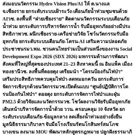
ส่งมอบนวัตกรรม Hydro Vision Plus/AI ให้ ต.นางแล
จ.เชียงราย ยกระดับระบบเฝ้าระวัง-เตือนภัยน้ำท่วมชุมชนด้วย
AI
วช. ลงพื้นที่ “ฝายเชียงราย” ติดตามนวัตกรรมระบบเตือนภัย
น้ำท่วม ยกระดับการบริหารจัดการน้ำ รับมืออุทกภัยอย่างมีประ
สิทธิภาพ
วช. ผนึกเชียงราย-เครือข่ายวิจัย โชว์นวัตกรรมรับมือ
อุทกภัย ยกระดับระบบเตือนภัย-โดรน-AI เสริมความปลอดภัย
ประชาชน
รมว.พม. ชวนคนไทยร่วมเป็นส่วนหนึ่งของงาน Social
Development Expo 2026 (SDX 2026) มหกรรมด้านการพัฒนา
สังคมที่ใหญ่ที่สุดของประเทศ 21–23 สิงหาคมนี้ ณ อิมแพ็ค เมือง
ทองธานี
วช. ลงพื้นที่ดอยตุง เตรียมนำ “โดรนป้องกันไฟป่า”
เสริมประสิทธิภาพควบคุมไฟป่า-ลดหมอกควัน ยกระดับการ
จัดการเชิงรุกด้วยนวัตกรรม
วช.เปิดต้นแบบ “ศูนย์ปฏิบัติการโด
รนป้องกันไฟป่า” ดอยตุง ยกระดับการจัดการไฟป่าและฝุ่น
PM2.5 ด้วยวิจัยและนวัตกรรม
วช. โชว์ผลงานวิจัยรับมืออุทกภัย
เดินหน้าบริหารจัดการน้ำด้วย ววน. ครอบคลุม 10 จังหวัด ยก
ระดับระบบเตือนภัย-ข้อมูลกลาง ลดเสี่ยงน้ำท่วมอย่างยั่งยืน
มูลนิธิธรรมาภิบาลฯ จับมือโรงเรียนรัตนโกสินทร์สมโภช
บางเขน ลงนาม MOU พัฒนาหลักสูตรกฎหมาย ปลูกฝังธรรมาภิ