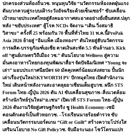
ปกครองส่วนท้องถิ่น
วช. หนุนทุนวิจัย “นวัตกรรมห้องลดฝุ่นแรง
ดันบวกควบคู่ระบบเฝ้าระวังอัจฉริยะด้วยเซ็นเซอร์” ขับเคลื่อน
เป้าหมายประเทศไทยสู่สังคมอากาศสะอาดอย่างยั่งยืน
สสส.ปลุก
พลัง “ขยับประเทศ” สู้โรค NCDs จัดงาน “เดิน-วิ่งสมาธิ
วิสาขะ” ครั้งที่ 25 พร้อมกัน 70 พื้นที่ทั่วไทย 31 พ.ค.นี้
ProPak
Asia 2026 ย้ายสู่ “อิมแพ็ค เมืองทองฯ” ดันไทยสู่ฮับนวัตกรรม
การผลิต-บรรจุภัณฑ์เอเชีย คาดเงินสะพัด 5.5 พันล้าน
อว. Kick
off “ศูนย์เกษตรวิถีเมือง วช.” ดันนโยบาย Wellness สู่ความ
มั่นคงอาหารไทย
กองทุนพัฒนาสื่อฯ จัดปัจฉิมนิเทศ “Young จะ
เล่า” มอบประกาศนียบัตร 60 มัคคุเทศก์น้อยแห่งสยาม ปั้นนัก
เล่าเรื่องรุ่นใหม่
SKYWORTH PV ปักหมุดไทย เปิดสำนักงาน
ใหม่ เดินหน้าพลังงานสะอาดลุยอาเซียนเต็มสูบ
วช. ผนึก STS
Forum ไทย–ญี่ปุ่น 2026 ดัน AI ขับเคลื่อนสุขภาพ–สิ่งแวดล้อม
สร้างนักวิทย์รุ่นใหม่
“อ.เชน” เปิดเวที STS Forum ไทย–ญี่ปุ่น
2026 ดันงานวิจัยสู่เศรษฐกิจจริง ชู Health Economy–เซมิ
คอนดักเตอร์เป็นหัวหอก
วช. –โรงเรียนนายร้อยตำรวจ ขับ
เคลื่อนนวัตกรรมบอร์ดเกม “Gift or Guilt” สร้างความโปร่งใส
เสริมนโยบาย No Gift Policy
วช. จับมือระนอง โชว์โดรนแปร