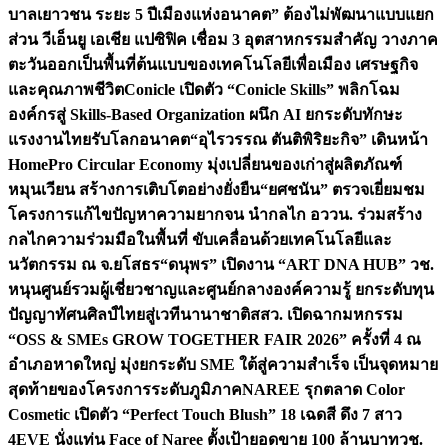
บาลเยาวชน ระยะ 5 ปี
เมืองแห่งอนาคต” ต้องไม่พัฒนาแบบแยก
ส่วน วีเอ็นยู เอเชีย แปซิฟิค เชื่อม 3 อุตสาหกรรมสำคัญ วางภาค
ตะวันออกเป็นพื้นที่ต้นแบบของเทคโนโลยีเพื่อเมือง เศรษฐกิจ
และคุณภาพชีวิต
Conicle เปิดตัว “Conicle Skills” พลิกโฉม
องค์กรสู่ Skills-Based Organization ผนึก AI ยกระดับทักษะ
แรงงานไทยรับโลกอนาคต
“อุไรวรรณ ตันติพิริยะกิจ” เดินหน้า
HomePro Circular Economy มุ่งเปลี่ยนของเก่าสู่ผลิตภัณฑ์
หมุนเวียน สร้างการเติบโตอย่างยั่งยืน
“ยศชนัน” ตรวจเยี่ยมชม
โครงการแก้ไขปัญหาความยากจน นำกลไก อววน. ร่วมสร้าง
กลไกความร่วมมือในพื้นที่ ขับเคลื่อนด้วยเทคโนโลยีและ
นวัตกรรม ณ จ.ยโสธร
“ดนุพร” เปิดงาน “ART DNA HUB” วช.
หนุนศูนย์รวมผู้เชี่ยวชาญและศูนย์กลางองค์ความรู้ ยกระดับทุน
ปัญญาทัศนศิลป์ไทยสู่เวทีนานาชาติ
สสว. เปิดฉากมหกรรม
“OSS & SMEs GROW TOGETHER FAIR 2026” ครั้งที่ 4 ณ
อำเภอหาดใหญ่ มุ่งยกระดับ SME ใต้สู่ความสำเร็จ เป็นจุดหมาย
สุดท้ายของโครงการระดับภูมิภาค
NAREE รุกตลาด Color
Cosmetic เปิดตัว “Perfect Touch Blush” 18 เฉดสี ดึง 7 สาว
4EVE นั่งแท่น Face of Naree ตั้งเป้ายอดขาย 100 ล้านบาท
วช.