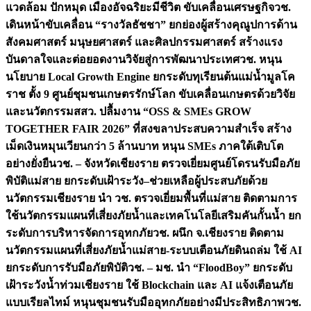
แวดล้อม ปักหมุด เมืองอัจฉริยะมีชีวิต ขับเคลื่อนเศรษฐกิจ
วช.
เดินหน้าขับเคลื่อน “รางวัลธัชชา” ยกย่องผู้สร้างคุณูปการด้าน
สังคมศาสตร์ มนุษยศาสตร์ และศิลปกรรมศาสตร์ สร้างแรง
บันดาลใจและต่อยอดงานวิจัยสู่การพัฒนาประเทศ
วช. หนุน
นโยบาย Local Growth Engine ยกระดับทุเรียนต้นแม่น้ำมูลโค
ราช ตั้ง 9 ศูนย์ชุมชนเกษตรรักษ์โลก ขับเคลื่อนเกษตรด้วยวิจัย
และนวัตกรรม
สสว. ปลื้มงาน “OSS & SMEs GROW
TOGETHER FAIR 2026” ที่สงขลาประสบความสำเร็จ สร้าง
เม็ดเงินหมุนเวียนกว่า 5 ล้านบาท หนุน SMEs ภาคใต้เติบโต
อย่างยั่งยืน
วช. – จังหวัดเชียงราย ตรวจเยี่ยมศูนย์โดรนรับมือภัย
พิบัติแม่สาย ยกระดับเฝ้าระวัง–ช่วยเหลือผู้ประสบภัยด้วย
นวัตกรรม
เชียงราย นำ วช. ตรวจเยี่ยมพื้นที่แม่สาย ติดตามการ
ใช้นวัตกรรมแผนที่เสี่ยงภัยน้ำและเทคโนโลยีเสริมคันกั้นน้ำ ยก
ระดับการบริหารจัดการอุทกภัย
วช. ผนึก จ.เชียงราย ติดตาม
นวัตกรรมแผนที่เสี่ยงภัยน้ำแม่สาย-ระบบเตือนภัยดินถล่ม ใช้ AI
ยกระดับการรับมือภัยพิบัติ
วช. – มช. นำ “FloodBoy” ยกระดับ
เฝ้าระวังน้ำท่วมเชียงราย ใช้ Blockchain และ AI แจ้งเตือนภัย
แบบเรียลไทม์ หนุนชุมชนรับมืออุทกภัยอย่างมีประสิทธิภาพ
วช.