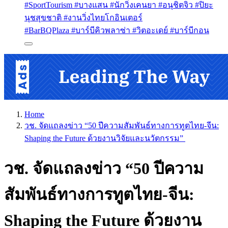
#SportTourism #บางแสน #นักวิ่งเคนยา #อนุชิตจิว #ปิยะ
นุชสุขชาติ #งานวิ่งไทยโกอินเตอร์
#BarBQPlaza #บาร์บีคิวพลาซ่า #วิตอะเดย์ #บาร์บีกอน
Home
วช. จัดแถลงข่าว “50 ปีความสัมพันธ์ทางการทูตไทย-จีน:
Shaping the Future ด้วยงานวิจัยและนวัตกรรม”
วช. จัดแถลงข่าว “50 ปีความ
สัมพันธ์ทางการทูตไทย-จีน:
Shaping the Future ด้วยงาน