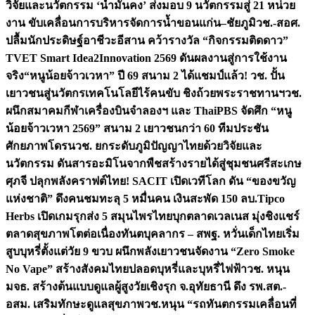
วิจัยและนวัตกรรม ‘น้ำมั่นคง’ ส่งมอบ 9 นวัตกรรมสู่ 21 หน่วย
งาน ขับเคลื่อนการบริหารจัดการน้ำขอนแก่น–ชัยภูมิ
วช.-สอศ.
ปลื้มนักประดิษฐ์อาชีวะอีสาน คว้ารางวัล “กิจกรรมติดดาว”
TVET Smart Idea2Innovation 2569 ดันผลงานสู่การใช้งาน
จริง
“หนูน้อยจ้าวเวหา” ปี 69 สนาม 2 ได้แชมป์แล้ว! วช. ปั้น
เยาวชนสู่นวัตกรเทคโนโลยีไร้คนขับ ชิงถ้วยพระราชทานฯ
วช.
ผนึกสมาคมกีฬาเครื่องบินจำลองฯ และ ThaiPBS จัดศึก “หนู
น้อยจ้าวเวหา 2569” สนาม 2 เยาวชนกว่า 60 ทีมประชัน
ศักยภาพโดรน
วช. ยกระดับภูมิปัญญาไทยด้วยวิจัยและ
นวัตกรรม ดันสารอะมิโนจากพืชสร้างรายได้สู่ชุมชนศรีสะเกษ
ศุภจี ปลุกพลังคราฟต์ไทย! SACIT เปิดเวทีโลก ดัน “ของขวัญ
แห่งชาติ” ดึงคนชมทะลุ 5 หมื่นคน เงินสะพัด 150 ลบ.
Tipco
Herbs เปิดเกมรุกส่ง 5 สมุนไพรไทยบุกตลาดเวลเนส มุ่งชิงแชร์
ตลาดสุขภาพโตต่อเนื่อง
ทันตบุคลากร – สพฐ. หวั่นเด็กไทยเริ่ม
สูบบุหรี่ตั้งแต่วัย 9 ขวบ ผนึกพลังเยาวชนจัดงาน “Zero Smoke
No Vape” สร้างสังคมไทยปลอดบุหรี่และบุหรี่ไฟฟ้า
วช. หนุน
มจธ. สร้างต้นแบบดูแลผู้สูงวัยเชิงรุก จ.อุทัยธานี ดึง รพ.สต.-
อสม. เสริมทักษะดูแลสุขภาพ
วช.หนุน “รถทันตกรรมเคลื่อนที่