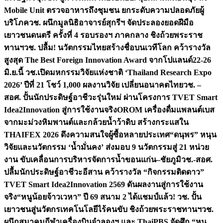
Mobile Unit ตรวจอาหารถึงชุมชน ยกระดับความปลอดภัยผู้
บริโภค
วช. ผนึกมูลนิธิอาจารย์สุกรีฯ จัดประลองยอดฝีมือ
เยาวชนดนตรี ครั้งที่ 4 รอบรองฯ ภาคกลาง ชิงถ้วยพระราช
ทานฯ
วช. ปลื้ม! นวัตกรรมไทยสร้างชื่อบนเวทีโลก คว้ารางวัล
สูงสุด The Best Foreign Innovation Award จากโปแลนด์
22-26
มิ.ย.นี้ วช.เปิดมหกรรมวิจัยแห่งชาติ ‘Thailand Research Expo
2026’ ปีที่ 21 โชว์ 1,000 ผลงานวิจัย เปลี่ยนอนาคตไทย
วช. –
สอศ. ปั้นนักประดิษฐ์อาชีวะรุ่นใหม่ ผ่านโครงการ TVET Smart
Idea2Innovation สู่การใช้งานจริง
OROM เครื่องดื่มแพลนต์เบส
จากมะม่วงหิมพานต์และกล้วยน้ำว้าดิบ สร้างกระแสใน
THAIFEX 2026 ดึงความสนใจผู้ซื้อหลายประเทศ
“ดนุพร” หนุน
วิจัยและนวัตกรรม ‘น้ำมั่นคง’ ส่งมอบ 9 นวัตกรรมสู่ 21 หน่วย
งาน ขับเคลื่อนการบริหารจัดการน้ำขอนแก่น–ชัยภูมิ
วช.-สอศ.
ปลื้มนักประดิษฐ์อาชีวะอีสาน คว้ารางวัล “กิจกรรมติดดาว”
TVET Smart Idea2Innovation 2569 ดันผลงานสู่การใช้งาน
จริง
“หนูน้อยจ้าวเวหา” ปี 69 สนาม 2 ได้แชมป์แล้ว! วช. ปั้น
เยาวชนสู่นวัตกรเทคโนโลยีไร้คนขับ ชิงถ้วยพระราชทานฯ
วช.
ผนึกสมาคมกีฬาเครื่องบินจำลองฯ และ ThaiPBS จัดศึก “หนู