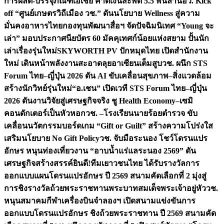
การผลิต-บรรจุภัณฑ์เอเชีย คาดเงินสะพัด 5.5 พันล้าน
อว. Kick
off “ศูนย์เกษตรวิถีเมือง วช.” ดันนโยบาย Wellness สู่ความ
มั่นคงอาหารไทย
กองทุนพัฒนาสื่อฯ จัดปัจฉิมนิเทศ “Young จะ
เล่า” มอบประกาศนียบัตร 60 มัคคุเทศก์น้อยแห่งสยาม ปั้นนัก
เล่าเรื่องรุ่นใหม่
SKYWORTH PV ปักหมุดไทย เปิดสำนักงาน
ใหม่ เดินหน้าพลังงานสะอาดลุยอาเซียนเต็มสูบ
วช. ผนึก STS
Forum ไทย–ญี่ปุ่น 2026 ดัน AI ขับเคลื่อนสุขภาพ–สิ่งแวดล้อม
สร้างนักวิทย์รุ่นใหม่
“อ.เชน” เปิดเวที STS Forum ไทย–ญี่ปุ่น
2026 ดันงานวิจัยสู่เศรษฐกิจจริง ชู Health Economy–เซมิ
คอนดักเตอร์เป็นหัวหอก
วช. –โรงเรียนนายร้อยตำรวจ ขับ
เคลื่อนนวัตกรรมบอร์ดเกม “Gift or Guilt” สร้างความโปร่งใส
เสริมนโยบาย No Gift Policy
วช. จับมือระนอง โชว์โดรนแปร
อักษร หนุนท่องเที่ยวงาน “อาบน้ำแร่แลระนอง 2569” ดัน
เศรษฐกิจสร้างสรรค์
ยินดี!ทีมเยาวชนไทย ได้รับรางวัลการ
ออกแบบแผนโดรนแปรอักษร ปี 2569 สนามคัดเลือกที่ 2 มุ่งสู่
การชิงรางวัลถ้วยพระราชทานพระบาทสมเด็จพระเจ้าอยู่หัว
วช.
หนุนสมาคมกีฬาเครื่องบินจำลองฯ เปิดสนามแข่งขันการ
ออกแบบโดรนแปรอักษร ชิงถ้วยพระราชทาน ปี 2569 สนามคัด