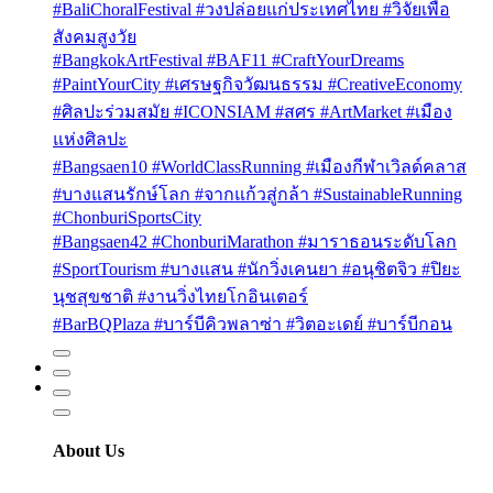
#BaliChoralFestival #วงปล่อยแก่ประเทศไทย #วิจัยเพื่อ
สังคมสูงวัย
#BangkokArtFestival #BAF11 #CraftYourDreams
#PaintYourCity #เศรษฐกิจวัฒนธรรม #CreativeEconomy
#ศิลปะร่วมสมัย #ICONSIAM #สศร #ArtMarket #เมือง
แห่งศิลปะ
#Bangsaen10 #WorldClassRunning #เมืองกีฬาเวิลด์คลาส
#บางแสนรักษ์โลก #จากแก้วสู่กล้า #SustainableRunning
#ChonburiSportsCity
#Bangsaen42 #ChonburiMarathon #มาราธอนระดับโลก
#SportTourism #บางแสน #นักวิ่งเคนยา #อนุชิตจิว #ปิยะ
นุชสุขชาติ #งานวิ่งไทยโกอินเตอร์
#BarBQPlaza #บาร์บีคิวพลาซ่า #วิตอะเดย์ #บาร์บีกอน
About Us