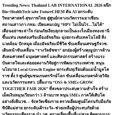
Skip
Trending News:
Thailand LAB INTERNATIONAL 2026 ผนึก
to
Bio+HealthTech และ FutureCHEM ดัน AI ยกระดับ
content
วิทยาศาสตร์-สุขภาพไทย สู่ศูนย์กลางนวัตกรรมอาเซียน
สถานเสาวภา-กทม. เปิดแคมเปญ “HPV ไม่เป็นไร…ไม่ได้”
เตือนอย่าชะล่าใจ ก่อนภัยเงียบลุกลามเป็นมะเร็ง
เมืองทองธานี
ขึ้นแท่น เขตส่งเสริมเมืองอัจฉริยะ มุ่งยกระดับเทคโนโลยี สิ่ง
แวดล้อม ปักหมุด เมืองอัจฉริยะมีชีวิต ขับเคลื่อนเศรษฐกิจ
วช.
เดินหน้าขับเคลื่อน “รางวัลธัชชา” ยกย่องผู้สร้างคุณูปการด้าน
สังคมศาสตร์ มนุษยศาสตร์ และศิลปกรรมศาสตร์ สร้างแรง
บันดาลใจและต่อยอดงานวิจัยสู่การพัฒนาประเทศ
วช. หนุน
นโยบาย Local Growth Engine ยกระดับทุเรียนต้นแม่น้ำมูลโค
ราช ตั้ง 9 ศูนย์ชุมชนเกษตรรักษ์โลก ขับเคลื่อนเกษตรด้วยวิจัย
และนวัตกรรม
สสว. ปลื้มงาน “OSS & SMEs GROW
TOGETHER FAIR 2026” ที่สงขลาประสบความสำเร็จ สร้าง
เม็ดเงินหมุนเวียนกว่า 5 ล้านบาท หนุน SMEs ภาคใต้เติบโต
อย่างยั่งยืน
วช. – จังหวัดเชียงราย ตรวจเยี่ยมศูนย์โดรนรับมือภัย
พิบัติแม่สาย ยกระดับเฝ้าระวัง–ช่วยเหลือผู้ประสบภัยด้วย
นวัตกรรม
เชียงราย นำ วช. ตรวจเยี่ยมพื้นที่แม่สาย ติดตามการ