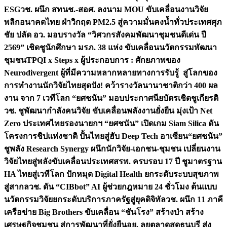
ESG
วช. ผนึก สทนช.-สอศ. ลงนาม MOU ขับเคลื่อนงานวิจัย
พลิกอนาคตไทย ฝ่าวิกฤต PM2.5 สู่ความมั่นคงน้ำทั่วประเทศ
ศุภ
ชัย ปลัด อว. มอบรางวัล “วิศวกรสังคมพัฒนาชุมชนดีเด่น ปี
2569” เชิดชูนักศึกษา มรภ. 38 แห่ง ขับเคลื่อนนวัตกรรมพัฒนา
ชุมชน
TPQI x Steps x ผู้ประกอบการ : ศักยภาพของ
Neurodivergent ผู้ที่มีความหลากหลายทางการรับรู้ สู่โลกของ
การทำงาน
นักวิจัยไทยสุดปัง! คว้ารางวัลนานาชาติกว่า 400 ผล
งาน จาก 7 เวทีโลก “ยศชนัน” มอบประกาศนียบัตรเชิดชูเกียรติ
วช. ชูพัฒนากำลังคนวิจัย ขับเคลื่อนพลังงานยั่งยืน มุ่งเป้า Net
Zero ประเทศไทย
รองนายกฯ “ยศชนัน” เปิดเกม Siam Silica ดัน
โครงการชิปแห่งชาติ ปั้นไทยสู่ฮับ Deep Tech อาเซียน
“ยศชนัน”
ชูพลัง Research Synergy ผนึกนักวิจัย-เอกชน-ชุมชน เปลี่ยนงาน
วิจัยไทยสู่พลังขับเคลื่อนประเทศ
สรพ. ครบรอบ 17 ปี ชูมาตรฐาน
HA ไทยสู่เวทีโลก ปักหมุด Digital Health ยกระดับระบบสุขภาพ
สู่สากล
วช. ดัน “CIBbot” AI ผู้ช่วยกฎหมาย 24 ชั่วโมง ต้นแบบ
นวัตกรรมวิจัยยกระดับบริการภาครัฐสู่ยุคดิจิทัล
วช. ผนึก 11 ภาคี
เครือข่าย Big Brothers ขับเคลื่อน “ชันโรง” สร้างป่า สร้าง
เศรษฐกิจชุมชน สู่การพัฒนาที่ยั่งยืน
อย. ลุยตลาดสดธนบุรี ส่ง