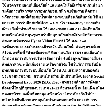
ใช้นวัตกรรมแผนที่เสี่ยงภัยน้ำและเทคโนโลยีเสริมคันกั้นน้ำ ยก
ระดับการบริหารจัดการอุทกภัย
วช. ผนึก จ.เชียงราย ติดตาม
นวัตกรรมแผนที่เสี่ยงภัยน้ำแม่สาย-ระบบเตือนภัยดินถล่ม ใช้ AI
ยกระดับการรับมือภัยพิบัติ
วช. – มช. นำ “FloodBoy” ยกระดับ
เฝ้าระวังน้ำท่วมเชียงราย ใช้ Blockchain และ AI แจ้งเตือนภัย
แบบเรียลไทม์ หนุนชุมชนรับมืออุทกภัยอย่างมีประสิทธิภาพ
วช.
ส่งมอบนวัตกรรม Hydro Vision Plus/AI ให้ ต.นางแล
จ.เชียงราย ยกระดับระบบเฝ้าระวัง-เตือนภัยน้ำท่วมชุมชนด้วย
AI
วช. ลงพื้นที่ “ฝายเชียงราย” ติดตามนวัตกรรมระบบเตือนภัย
น้ำท่วม ยกระดับการบริหารจัดการน้ำ รับมืออุทกภัยอย่างมีประ
สิทธิภาพ
วช. ผนึกเชียงราย-เครือข่ายวิจัย โชว์นวัตกรรมรับมือ
อุทกภัย ยกระดับระบบเตือนภัย-โดรน-AI เสริมความปลอดภัย
ประชาชน
รมว.พม. ชวนคนไทยร่วมเป็นส่วนหนึ่งของงาน Social
Development Expo 2026 (SDX 2026) มหกรรมด้านการพัฒนา
สังคมที่ใหญ่ที่สุดของประเทศ 21–23 สิงหาคมนี้ ณ อิมแพ็ค เมือง
ทองธานี
วช. ลงพื้นที่ดอยตุง เตรียมนำ “โดรนป้องกันไฟป่า”
เสริมประสิทธิภาพควบคุมไฟป่า-ลดหมอกควัน ยกระดับการ
จัดการเชิงรุกด้วยนวัตกรรม
วช.เปิดต้นแบบ “ศูนย์ปฏิบัติการโด