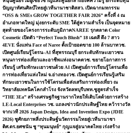
หนุนศูนย์รวมผู้เชี่ยวชาญและศูนย์กลางองค์ความรู้ ยกระดับทุน
ปัญญาทัศนศิลป์ไทยสู่เวทีนานาชาติ
สสว. เปิดฉากมหกรรม
“OSS & SMEs GROW TOGETHER FAIR 2026” ครั้งที่ 4 ณ
อำเภอหาดใหญ่ มุ่งยกระดับ SME ใต้สู่ความสำเร็จ เป็นจุดหมาย
สุดท้ายของโครงการระดับภูมิภาค
NAREE รุกตลาด Color
Cosmetic เปิดตัว “Perfect Touch Blush” 18 เฉดสี ดึง 7 สาว
4EVE นั่งแท่น Face of Naree ตั้งเป้ายอดขาย 100 ล้านบาท
วช.
เปิดศูนย์เรียนรู้โดรน–AI ที่สุพรรณบุรี ยกระดับทักษะเยาวชน
หนุนการท่องเที่ยวและอาชีพแห่งอนาคต
วช. ขยายโอกาสการ
เรียนรู้ เสริมทักษะเยาวชนด้วย AI เปิดศูนย์การเรียนรู้โดรนเพื่อ
การท่องเที่ยวแห่งใหม่ จ.อ่างทอง
วช. เปิดศูนย์การเรียนรู้เสริม
ทักษะเยาวชนในการใช้โดรนเพื่อส่งเสริมการท่องเที่ยว ณ
วิทยาลัยเทคนิคโคกสำโรง จังหวัดลพบุรี
บพท.ชูสูตรสำเร็จ
“THE 3Ea” สร้างเศรษฐกิจฐานรากไทยให้เติบโตด้วยการสร้าง
LE-Local Enterprises
วช. แถลงข่าวนักประดิษฐ์ไทย คว้ารางวัล
จากเวที 2026 Japan Design, Idea and Invention Expo (JDIE
2026) ชูศักยภาพสิ่งประดิษฐ์นวัตกรรมไทยสู่เวทีนานาชา
ติ
ศ.ดร.ยศชนัน ชู “ทุนมนุษย์” กุญแจสู่อนาคตไทย เร่งสร้าง