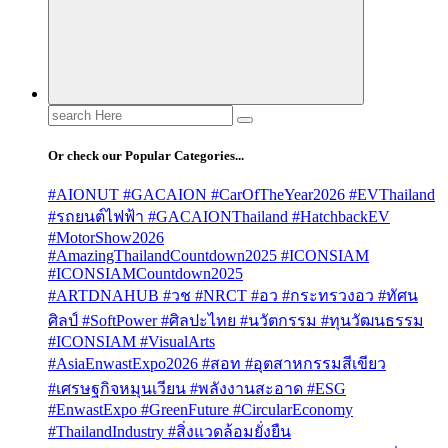
Search
for:
Or check our Popular Categories...
#AIONUT #GACAION #CarOfTheYear2026 #EVThailand
#รถยนต์ไฟฟ้า #GACAIONThailand #HatchbackEV
#MotorShow2026
#AmazingThailandCountdown2025 #ICONSIAM
#ICONSIAMCountdown2025
#ARTDNAHUB #วช #NRCT #อว #กระทรวงอว #ทัศน
ศิลป์ #SoftPower #ศิลปะไทย #นวัตกรรม #ทุนวัฒนธรรม
#ICONSIAM #VisualArts
#AsiaEnwastExpo2026 #สอท #อุตสาหกรรมสีเขียว
#เศรษฐกิจหมุนเวียน #พลังงานสะอาด #ESG
#EnwastExpo #GreenFuture #CircularEconomy
#ThailandIndustry #สิ่งแวดล้อมยั่งยืน