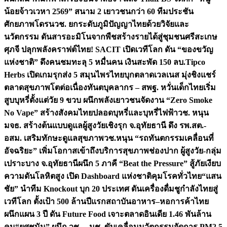
น้อยจ้าวเวหา 2569” สนาม 2 เยาวชนกว่า 60 ทีมประชัน
ศักยภาพโดรน
วช. ยกระดับภูมิปัญญาไทยด้วยวิจัยและ
นวัตกรรม ดันสารอะมิโนจากพืชสร้างรายได้สู่ชุมชนศรีสะเกษ
ศุภจี ปลุกพลังคราฟต์ไทย! SACIT เปิดเวทีโลก ดัน “ของขวัญ
แห่งชาติ” ดึงคนชมทะลุ 5 หมื่นคน เงินสะพัด 150 ลบ.
Tipco
Herbs เปิดเกมรุกส่ง 5 สมุนไพรไทยบุกตลาดเวลเนส มุ่งชิงแชร์
ตลาดสุขภาพโตต่อเนื่อง
ทันตบุคลากร – สพฐ. หวั่นเด็กไทยเริ่ม
สูบบุหรี่ตั้งแต่วัย 9 ขวบ ผนึกพลังเยาวชนจัดงาน “Zero Smoke
No Vape” สร้างสังคมไทยปลอดบุหรี่และบุหรี่ไฟฟ้า
วช. หนุน
มจธ. สร้างต้นแบบดูแลผู้สูงวัยเชิงรุก จ.อุทัยธานี ดึง รพ.สต.-
อสม. เสริมทักษะดูแลสุขภาพ
วช.หนุน “รถทันตกรรมเคลื่อนที่
อัจฉริยะ” เพิ่มโอกาสเข้าถึงบริการสุขภาพช่องปาก ผู้สูงวัย-กลุ่ม
เปราะบาง จ.อุทัยธานี
ผนึก 5 ภาคี “Beat the Pressure” สู้ภัยเงียบ
ความดันโลหิตสูง เปิด Dashboard แห่งชาติคุมโรคทั่วไทย
“แสน
ชัย” นำทีม Knockout บุก 20 ประเทศ ดันเครื่องดื่มชูกำลังไทยสู่
เวทีโลก ตั้งเป้า 500 ล้านปีแรก
สถาบันอาหาร–หอการค้าไทย
ผนึกแผน 3 ปี ดัน Future Food เจาะตลาดอินเดีย 1.46 พันล้าน
คน
“ยศชนัน” ผนึก วช. – มช. ขับเคลื่อนนวัตกรรมจัดการ PM2.5