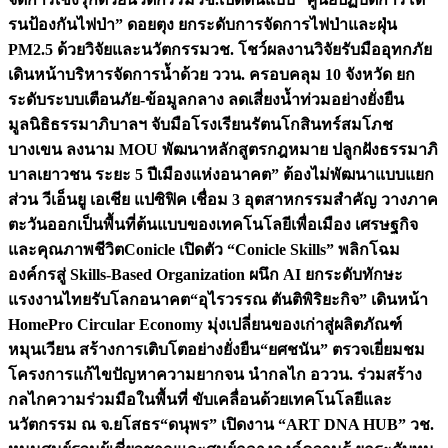
รนป้องกันไฟป่า” ดอยตุง ยกระดับการจัดการไฟป่าและฝุ่น
PM2.5 ด้วยวิจัยและนวัตกรรม
วช. โชว์ผลงานวิจัยรับมืออุทกภัย
เดินหน้าบริหารจัดการน้ำด้วย ววน. ครอบคลุม 10 จังหวัด ยก
ระดับระบบเตือนภัย-ข้อมูลกลาง ลดเสี่ยงน้ำท่วมอย่างยั่งยืน
มูลนิธิธรรมาภิบาลฯ จับมือโรงเรียนรัตนโกสินทร์สมโภช
บางเขน ลงนาม MOU พัฒนาหลักสูตรกฎหมาย ปลูกฝังธรรมาภิ
บาลเยาวชน ระยะ 5 ปี
เมืองแห่งอนาคต” ต้องไม่พัฒนาแบบแยก
ส่วน วีเอ็นยู เอเชีย แปซิฟิค เชื่อม 3 อุตสาหกรรมสำคัญ วางภาค
ตะวันออกเป็นพื้นที่ต้นแบบของเทคโนโลยีเพื่อเมือง เศรษฐกิจ
และคุณภาพชีวิต
Conicle เปิดตัว “Conicle Skills” พลิกโฉม
องค์กรสู่ Skills-Based Organization ผนึก AI ยกระดับทักษะ
แรงงานไทยรับโลกอนาคต
“อุไรวรรณ ตันติพิริยะกิจ” เดินหน้า
HomePro Circular Economy มุ่งเปลี่ยนของเก่าสู่ผลิตภัณฑ์
หมุนเวียน สร้างการเติบโตอย่างยั่งยืน
“ยศชนัน” ตรวจเยี่ยมชม
โครงการแก้ไขปัญหาความยากจน นำกลไก อววน. ร่วมสร้าง
กลไกความร่วมมือในพื้นที่ ขับเคลื่อนด้วยเทคโนโลยีและ
นวัตกรรม ณ จ.ยโสธร
“ดนุพร” เปิดงาน “ART DNA HUB” วช.