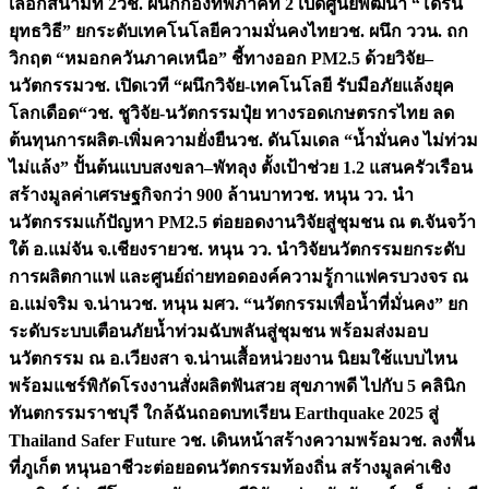
เลือกสนามที่ 2
วช. ผนึกกองทัพภาคที่ 2 เปิดศูนย์พัฒนา “โดรน
ยุทธวิธี” ยกระดับเทคโนโลยีความมั่นคงไทย
วช. ผนึก ววน. ถก
วิกฤต “หมอกควันภาคเหนือ” ชี้ทางออก PM2.5 ด้วยวิจัย–
นวัตกรรม
วช. เปิดเวที “ผนึกวิจัย-เทคโนโลยี รับมือภัยแล้งยุค
โลกเดือด“
วช. ชูวิจัย-นวัตกรรมปุ๋ย ทางรอดเกษตรกรไทย ลด
ต้นทุนการผลิต-เพิ่มความยั่งยืน
วช. ดันโมเดล “น้ำมั่นคง ไม่ท่วม
ไม่แล้ง” ปั้นต้นแบบสงขลา–พัทลุง ตั้งเป้าช่วย 1.2 แสนครัวเรือน
สร้างมูลค่าเศรษฐกิจกว่า 900 ล้านบาท
วช. หนุน วว. นำ
นวัตกรรมแก้ปัญหา PM2.5 ต่อยอดงานวิจัยสู่ชุมชน ณ ต.จันจว้า
ใต้ อ.แม่จัน จ.เชียงราย
วช. หนุน วว. นำวิจัยนวัตกรรมยกระดับ
การผลิตกาแฟ และศูนย์ถ่ายทอดองค์ความรู้กาแฟครบวงจร ณ
อ.แม่จริม จ.น่าน
วช. หนุน มศว. “นวัตกรรมเพื่อน้ำที่มั่นคง” ยก
ระดับระบบเตือนภัยน้ำท่วมฉับพลันสู่ชุมชน พร้อมส่งมอบ
นวัตกรรม ณ อ.เวียงสา จ.น่าน
เสื้อหน่วยงาน นิยมใช้แบบไหน
พร้อมแชร์พิกัดโรงงานสั่งผลิต
ฟันสวย สุขภาพดี ไปกับ 5 คลินิก
ทันตกรรมราชบุรี ใกล้ฉัน
ถอดบทเรียน Earthquake 2025 สู่
Thailand Safer Future วช. เดินหน้าสร้างความพร้อม
วช. ลงพื้น
ที่ภูเก็ต หนุนอาชีวะต่อยอดนวัตกรรมท้องถิ่น สร้างมูลค่าเชิง