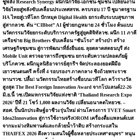
ชูพลัง Research Synergy ผนึกนักวิจัย-เอกชน-ชุมชน เปลี่ยนงาน
วิจัยไทยสู่พลังขับเคลื่อนประเทศ
สรพ. ครบรอบ 17 ปี ชูมาตรฐาน
HA ไทยสู่เวทีโลก ปักหมุด Digital Health ยกระดับระบบสุขภาพ
สู่สากล
วช. ดัน “CIBbot” AI ผู้ช่วยกฎหมาย 24 ชั่วโมง ต้นแบบ
นวัตกรรมวิจัยยกระดับบริการภาครัฐสู่ยุคดิจิทัล
วช. ผนึก 11 ภาคี
เครือข่าย Big Brothers ขับเคลื่อน “ชันโรง” สร้างป่า สร้าง
เศรษฐกิจชุมชน สู่การพัฒนาที่ยั่งยืน
อย. ลุยตลาดสดธนบุรี ส่ง
Mobile Unit ตรวจอาหารถึงชุมชน ยกระดับความปลอดภัยผู้
บริโภค
วช. ผนึกมูลนิธิอาจารย์สุกรีฯ จัดประลองยอดฝีมือ
เยาวชนดนตรี ครั้งที่ 4 รอบรองฯ ภาคกลาง ชิงถ้วยพระราช
ทานฯ
วช. ปลื้ม! นวัตกรรมไทยสร้างชื่อบนเวทีโลก คว้ารางวัล
สูงสุด The Best Foreign Innovation Award จากโปแลนด์
22-26
มิ.ย.นี้ วช.เปิดมหกรรมวิจัยแห่งชาติ ‘Thailand Research Expo
2026’ ปีที่ 21 โชว์ 1,000 ผลงานวิจัย เปลี่ยนอนาคตไทย
วช. –
สอศ. ปั้นนักประดิษฐ์อาชีวะรุ่นใหม่ ผ่านโครงการ TVET Smart
Idea2Innovation สู่การใช้งานจริง
OROM เครื่องดื่มแพลนต์เบส
จากมะม่วงหิมพานต์และกล้วยน้ำว้าดิบ สร้างกระแสใน
THAIFEX 2026 ดึงความสนใจผู้ซื้อหลายประเทศ
“ดนุพร” หนุน