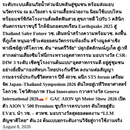
ระดับระบบเตือนภัยน้ำท่วมฉับพลันสู่ชุมชน พร้อมส่งมอบ
นวัตกรรม ณ อ.เวียงสา จ.น่าน
เสื้อหน่วยงาน นิยมใช้แบบไหน
พร้อมแชร์พิกัดโรงงานสั่งผลิต
ฟันสวย สุขภาพดี ไปกับ 5 คลินิก
ทันตกรรมราชบุรี ใกล้ฉัน
ถอดบทเรียน Earthquake 2025 สู่
Thailand Safer Future วช. เดินหน้าสร้างความพร้อม
วช. ลงพื้น
ที่ภูเก็ต หนุนอาชีวะต่อยอดนวัตกรรมท้องถิ่น สร้างมูลค่าเชิง
พาณิชย์สู่เวทีโลก
วช. ดัน “ดนตรีวิจัย” ปลุกอัตลักษณ์ภูเก็ต สู่เวที
สากลผ่านเสียงซิมโฟนี
กระทรวงอุตสาหกรรม มอบรางวัล CSR-
DIW 3 ระดับ เชิดชูโรงงานต้นแบบ“อุตสาหกรรมดี อยู่คู่ชุมชน
อย่างยั่งยืน”
กองทัพบก-ไทยประกันชีวิต ลงนามต่อสัญญา
กรมธรรม์ประกันชีวิตทหาร ปีที่ 40
วช. ผนึก STS forum เตรียม
จัด Japan–Thailand Symposium 2026 ดันไทยสู่เวทีวิทยาศาสตร์
โลก
วช. โชว์ศักยภาพ Thai Innovators กวาดรางวัล Geneva
International 2026
GAC AION บุก Motor Show 2026 เปิด
ตัว AION V 500 Premium ชูบริการครบวงจร ดันไทยสู่ฮับ
EV
อว. นำ วช. – สวทช. มอบรางวัลสุดยอดผลงาน “LLM
สัญชาติไทย” ดัน 24 ต้นแบบยกระดับงานวิจัยสู่การใช้งานจริง
August 8, 2026