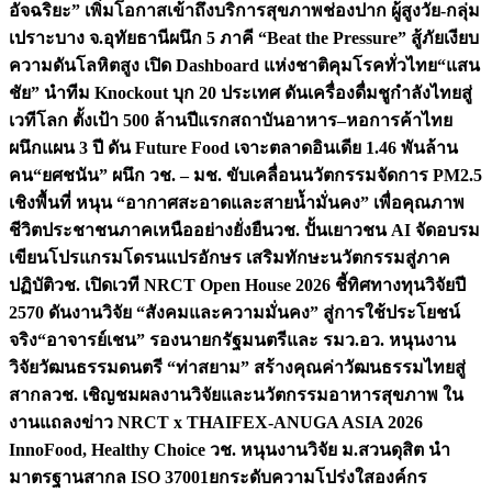
อัจฉริยะ” เพิ่มโอกาสเข้าถึงบริการสุขภาพช่องปาก ผู้สูงวัย-กลุ่ม
เปราะบาง จ.อุทัยธานี
ผนึก 5 ภาคี “Beat the Pressure” สู้ภัยเงียบ
ความดันโลหิตสูง เปิด Dashboard แห่งชาติคุมโรคทั่วไทย
“แสน
ชัย” นำทีม Knockout บุก 20 ประเทศ ดันเครื่องดื่มชูกำลังไทยสู่
เวทีโลก ตั้งเป้า 500 ล้านปีแรก
สถาบันอาหาร–หอการค้าไทย
ผนึกแผน 3 ปี ดัน Future Food เจาะตลาดอินเดีย 1.46 พันล้าน
คน
“ยศชนัน” ผนึก วช. – มช. ขับเคลื่อนนวัตกรรมจัดการ PM2.5
เชิงพื้นที่ หนุน “อากาศสะอาดและสายน้ำมั่นคง” เพื่อคุณภาพ
ชีวิตประชาชนภาคเหนืออย่างยั่งยืน
วช. ปั้นเยาวชน AI จัดอบรม
เขียนโปรแกรมโดรนแปรอักษร เสริมทักษะนวัตกรรมสู่ภาค
ปฏิบัติ
วช. เปิดเวที NRCT Open House 2026 ชี้ทิศทางทุนวิจัยปี
2570 ดันงานวิจัย “สังคมและความมั่นคง” สู่การใช้ประโยชน์
จริง
“อาจารย์เชน” รองนายกรัฐมนตรีและ รมว.อว. หนุนงาน
วิจัยวัฒนธรรมดนตรี “ท่าสยาม” สร้างคุณค่าวัฒนธรรมไทยสู่
สากล
วช. เชิญชมผลงานวิจัยและนวัตกรรมอาหารสุขภาพ ใน
งานแถลงข่าว NRCT x THAIFEX-ANUGA ASIA 2026
InnoFood, Healthy Choice
วช. หนุนงานวิจัย ม.สวนดุสิต นำ
มาตรฐานสากล ISO 37001ยกระดับความโปร่งใสองค์กร