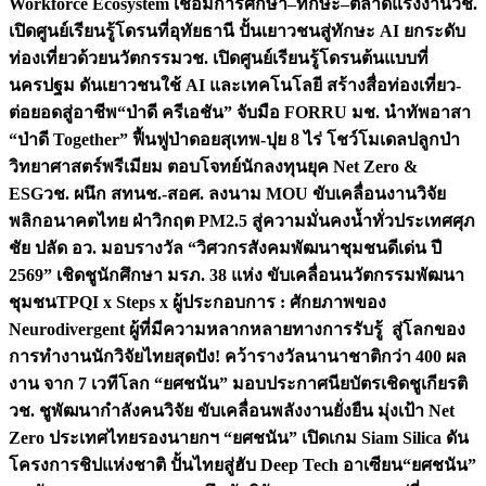
Workforce Ecosystem เชื่อมการศึกษา–ทักษะ–ตลาดแรงงาน
วช.
เปิดศูนย์เรียนรู้โดรนที่อุทัยธานี ปั้นเยาวชนสู่ทักษะ AI ยกระดับ
ท่องเที่ยวด้วยนวัตกรรม
วช. เปิดศูนย์เรียนรู้โดรนต้นแบบที่
นครปฐม ดันเยาวชนใช้ AI และเทคโนโลยี สร้างสื่อท่องเที่ยว-
ต่อยอดสู่อาชีพ
“ป่าดี ครีเอชัน” จับมือ FORRU มช. นำทัพอาสา
“ป่าดี Together” ฟื้นฟูป่าดอยสุเทพ-ปุย 8 ไร่ โชว์โมเดลปลูกป่า
วิทยาศาสตร์พรีเมียม ตอบโจทย์นักลงทุนยุค Net Zero &
ESG
วช. ผนึก สทนช.-สอศ. ลงนาม MOU ขับเคลื่อนงานวิจัย
พลิกอนาคตไทย ฝ่าวิกฤต PM2.5 สู่ความมั่นคงน้ำทั่วประเทศ
ศุภ
ชัย ปลัด อว. มอบรางวัล “วิศวกรสังคมพัฒนาชุมชนดีเด่น ปี
2569” เชิดชูนักศึกษา มรภ. 38 แห่ง ขับเคลื่อนนวัตกรรมพัฒนา
ชุมชน
TPQI x Steps x ผู้ประกอบการ : ศักยภาพของ
Neurodivergent ผู้ที่มีความหลากหลายทางการรับรู้ สู่โลกของ
การทำงาน
นักวิจัยไทยสุดปัง! คว้ารางวัลนานาชาติกว่า 400 ผล
งาน จาก 7 เวทีโลก “ยศชนัน” มอบประกาศนียบัตรเชิดชูเกียรติ
วช. ชูพัฒนากำลังคนวิจัย ขับเคลื่อนพลังงานยั่งยืน มุ่งเป้า Net
Zero ประเทศไทย
รองนายกฯ “ยศชนัน” เปิดเกม Siam Silica ดัน
โครงการชิปแห่งชาติ ปั้นไทยสู่ฮับ Deep Tech อาเซียน
“ยศชนัน”