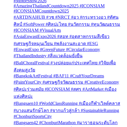
#MotorShow2026
#AmazingThailandCountdown2025 #ICONSIAM
#ICONSIAMCountdown2025
#ARTDNAHUB #วช #NRCT #อว #กระทรวงอว #ทัศน
ศิลป์ #SoftPower #ศิลปะไทย #นวัตกรรม #ทุนวัฒนธรรม
#ICONSIAM #VisualArts
#AsiaEnwastExpo2026 #สอท #อุตสาหกรรมสีเขียว
#เศรษฐกิจหมุนเวียน #พลังงานสะอาด #ESG
#EnwastExpo #GreenFuture #CircularEconomy
#ThailandIndustry #สิ่งแวดล้อมยั่งยืน
#BaliChoralFestival #วงปล่อยแก่ประเทศไทย #วิจัยเพื่อ
สังคมสูงวัย
#BangkokArtFestival #BAF11 #CraftYourDreams
#PaintYourCity #เศรษฐกิจวัฒนธรรม #CreativeEconomy
#ศิลปะร่วมสมัย #ICONSIAM #สศร #ArtMarket #เมือง
แห่งศิลปะ
#Bangsaen10 #WorldClassRunning #เมืองกีฬาเวิลด์คลาส
#บางแสนรักษ์โลก #จากแก้วสู่กล้า #SustainableRunning
#ChonburiSportsCity
#Bangsaen42 #ChonburiMarathon #มาราธอนระดับโลก