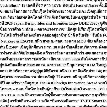
uch Blush” 18 เฉดสี ดึง 7 สาว 4EVE นั่งแท่น Face of Naree ตั้ง
ช. ขยายโอกาสการเรียนรู้ เสริมทักษะเยาวชนด้วย AI เปิดศูนย์การเร
่ยว ณ วิทยาลัยเทคนิคโคกสำโรง จังหวัดลพบุรี
บพท.ชูสูตรสำเร็จ “
ที 2026 Japan Design, Idea and Invention Expo (JDIE 2026) ชูศ
m เชื่อมการศึกษา–ทักษะ–ตลาดแรงงาน
วช. เปิดศูนย์เรียนรู้โดรนที่
โลยี สร้างสื่อท่องเที่ยว-ต่อยอดสู่อาชีพ
“ป่าดี ครีเอชัน” จับมือ 
ค Net Zero & ESG
วช. ผนึก สทนช.-สอศ. ลงนาม MOU ขับเคลื่อนงาน
่น ปี 2569” เชิดชูนักศึกษา มรภ. 38 แห่ง ขับเคลื่อนนวัตกรรมพั
การทำงาน
นักวิจัยไทยสุดปัง! คว้ารางวัลนานาชาติกว่า 400 ผลงาน 
ระเทศไทย
รองนายกฯ “ยศชนัน” เปิดเกม Siam Silica ดันโครงการชิปแห
สู่พลังขับเคลื่อนประเทศ
สรพ. ครบรอบ 17 ปี ชูมาตรฐาน HA ไทยสู่เ
กระดับบริการภาครัฐสู่ยุคดิจิทัล
วช. ผนึก 11 ภาคีเครือข่าย Big Br
ถึงชุมชน ยกระดับความปลอดภัยผู้บริโภค
วช. ผนึกมูลนิธิอาจารย์ส
วทีโลก คว้ารางวัลสูงสุด The Best Foreign Innovation Award จา
ตไทย
วช. – สอศ. ปั้นนักประดิษฐ์อาชีวะรุ่นใหม่ ผ่านโครงการ TVET
THAIFEX 2026 ดึงความสนใจผู้ซื้อหลายประเทศ
“ดนุพร” หนุนวิจัย
ระดิษฐ์อาชีวะอีสาน คว้ารางวัล “กิจกรรมติดดาว” TVET Smart Ide
คโนโลยีไร้คนขับ ชิงถ้วยพระราชทานฯ
วช. ผนึกสมาคมกีฬาเครื่องบิน