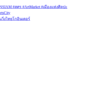
ONSIAM #สศร #ArtMarket #เมืองแห่งศิลปะ
tsCity
วิ่งไทยโกอินเตอร์