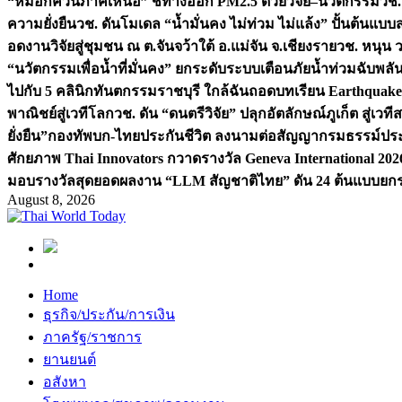
“หมอกควันภาคเหนือ” ชี้ทางออก PM2.5 ด้วยวิจัย–นวัตกรรม
วช.
ความยั่งยืน
วช. ดันโมเดล “น้ำมั่นคง ไม่ท่วม ไม่แล้ง” ปั้นต้นแบบ
อดงานวิจัยสู่ชุมชน ณ ต.จันจว้าใต้ อ.แม่จัน จ.เชียงราย
วช. หนุน 
“นวัตกรรมเพื่อน้ำที่มั่นคง” ยกระดับระบบเตือนภัยน้ำท่วมฉับพล
ไปกับ 5 คลินิกทันตกรรมราชบุรี ใกล้ฉัน
ถอดบทเรียน Earthquake 2
พาณิชย์สู่เวทีโลก
วช. ดัน “ดนตรีวิจัย” ปลุกอัตลักษณ์ภูเก็ต สู่เวท
ยั่งยืน”
กองทัพบก-ไทยประกันชีวิต ลงนามต่อสัญญากรมธรรม์ประกั
ศักยภาพ Thai Innovators กวาดรางวัล Geneva International 202
มอบรางวัลสุดยอดผลงาน “LLM สัญชาติไทย” ดัน 24 ต้นแบบยกระด
August 8, 2026
Home
ธุรกิจ/ประกัน/การเงิน
ภาครัฐ/ราชการ
ยานยนต์
อสังหา