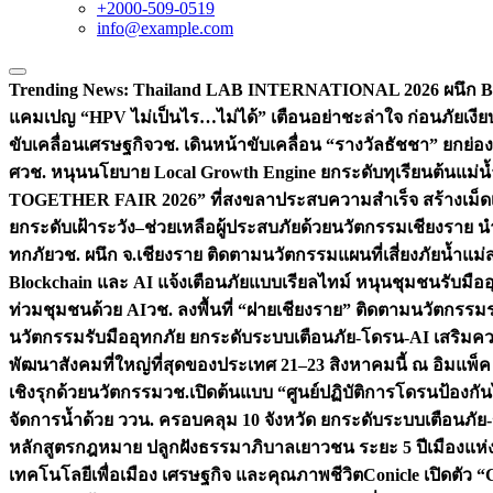
+2000-509-0519
info@example.com
Trending News:
Thailand LAB INTERNATIONAL 2026 ผนึก Bio
แคมเปญ “HPV ไม่เป็นไร…ไม่ได้” เตือนอย่าชะล่าใจ ก่อนภัยเงีย
ขับเคลื่อนเศรษฐกิจ
วช. เดินหน้าขับเคลื่อน “รางวัลธัชชา” ยกย
ศ
วช. หนุนนโยบาย Local Growth Engine ยกระดับทุเรียนต้นแม่น้
TOGETHER FAIR 2026” ที่สงขลาประสบความสำเร็จ สร้างเม็ดเงิน
ยกระดับเฝ้าระวัง–ช่วยเหลือผู้ประสบภัยด้วยนวัตกรรม
เชียงราย น
ทกภัย
วช. ผนึก จ.เชียงราย ติดตามนวัตกรรมแผนที่เสี่ยงภัยน้ำแม่
Blockchain และ AI แจ้งเตือนภัยแบบเรียลไทม์ หนุนชุมชนรับมือ
ท่วมชุมชนด้วย AI
วช. ลงพื้นที่ “ฝายเชียงราย” ติดตามนวัตกรรม
นวัตกรรมรับมืออุทกภัย ยกระดับระบบเตือนภัย-โดรน-AI เสริ
พัฒนาสังคมที่ใหญ่ที่สุดของประเทศ 21–23 สิงหาคมนี้ ณ อิมแพ็ค
เชิงรุกด้วยนวัตกรรม
วช.เปิดต้นแบบ “ศูนย์ปฏิบัติการโดรนป้องกั
จัดการน้ำด้วย ววน. ครอบคลุม 10 จังหวัด ยกระดับระบบเตือนภัย-ข้
หลักสูตรกฎหมาย ปลูกฝังธรรมาภิบาลเยาวชน ระยะ 5 ปี
เมืองแห่
เทคโนโลยีเพื่อเมือง เศรษฐกิจ และคุณภาพชีวิต
Conicle เปิดตัว 