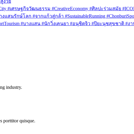
สูงวัย
rCity #เศรษฐกิจวัฒนธรรม #CreativeEconomy #ศิลปะร่วมสมัย #IC
งแสนรักษ์โลก #จากแก้วสู่กล้า #SustainableRunning #ChonburiSpor
Tourism #บางแสน #นักวิ่งเคนยา #อนุชิตจิว #ปิยะนุชสุขชาติ #งาน
ng industry.
s porttitor quisque.