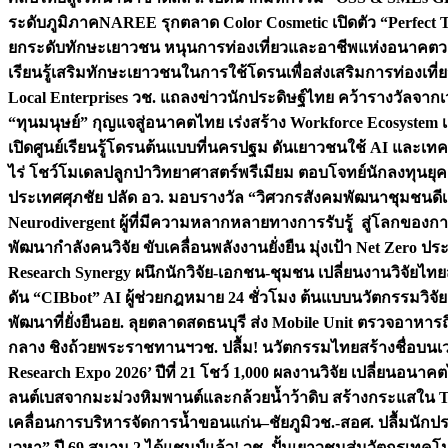
ระดับภูมิภาค
NAREE รุกตลาด Color Cosmetic เปิดตัว “Perfect To
ยกระดับทักษะเยาวชน หนุนการท่องเที่ยวและอาชีพแห่งอนาคต
ว
เรียนรู้เสริมทักษะเยาวชนในการใช้โดรนเพื่อส่งเสริมการท่องเที
Local Enterprises
วช. แถลงข่าวนักประดิษฐ์ไทย คว้ารางวัลจากเว
“ทุนมนุษย์” กุญแจสู่อนาคตไทย เร่งสร้าง Workforce Ecosyste
เปิดศูนย์เรียนรู้โดรนต้นแบบที่นครปฐม ดันเยาวชนใช้ AI และเทคโน
ไร่ โชว์โมเดลปลูกป่าวิทยาศาสตร์พรีเมียม ตอบโจทย์นักลงทุนยุ
ประเทศ
ศุภชัย ปลัด อว. มอบรางวัล “วิศวกรสังคมพัฒนาชุมชนดีเด
Neurodivergent ผู้ที่มีความหลากหลายทางการรับรู้ สู่โลกของ
พัฒนากำลังคนวิจัย ขับเคลื่อนพลังงานยั่งยืน มุ่งเป้า Net Zero ป
Research Synergy ผนึกนักวิจัย-เอกชน-ชุมชน เปลี่ยนงานวิจัยไทย
ดัน “CIBbot” AI ผู้ช่วยกฎหมาย 24 ชั่วโมง ต้นแบบนวัตกรรมวิจัยย
พัฒนาที่ยั่งยืน
อย. ลุยตลาดสดธนบุรี ส่ง Mobile Unit ตรวจอาหาร
กลาง ชิงถ้วยพระราชทานฯ
วช. ปลื้ม! นวัตกรรมไทยสร้างชื่อบนเ
Research Expo 2026’ ปีที่ 21 โชว์ 1,000 ผลงานวิจัย เปลี่ยนอนาค
ลนต์เบสจากมะม่วงหิมพานต์และกล้วยน้ำว้าดิบ สร้างกระแสใน 
เคลื่อนการบริหารจัดการน้ำขอนแก่น–ชัยภูมิ
วช.-สอศ. ปลื้มนักป
เวหา” ปี 69 สนาม 2 ได้แชมป์แล้ว! วช. ปั้นเยาวชนสู่นวัตกรเท