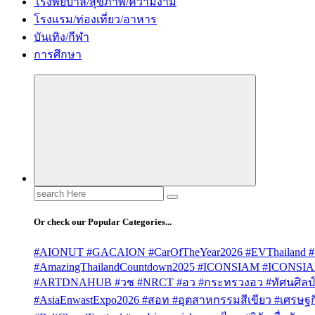
โรงพยบาล/สุขภาพ/ความงาม
โรงแรม/ท่องเที่ยว/อาหาร
บันเทิง/กีฬา
การศึกษา
Search
for:
Or check our Popular Categories...
#AIONUT #GACAION #CarOfTheYear2026 #EVThailand #
#AmazingThailandCountdown2025 #ICONSIAM #ICONSI
#ARTDNAHUB #วช #NRCT #อว #กระทรวงอว #ทัศนศิลป์ #
#AsiaEnwastExpo2026 #สอท #อุตสาหกรรมสีเขียว #เศรษฐกิจ