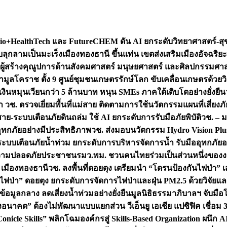
+HealthTech และ FutureCHEM ดัน AI ยกระดับวิทยาศาสตร์-สุข
บลุกลามเป็นมะเร็ง
เมืองทองธานี ขึ้นแท่น เขตส่งเสริมเมืองอัจฉริยะ
่องผู้สร้างคุณูปการด้านสังคมศาสตร์ มนุษยศาสตร์ และศิลปกรรมศ
ำมูลโคราช ตั้ง 9 ศูนย์ชุมชนเกษตรรักษ์โลก ขับเคลื่อนเกษตรด้วย
หมุนเวียนกว่า 5 ล้านบาท หนุน SMEs ภาคใต้เติบโตอย่างยั่งยืน
ำ วช. ตรวจเยี่ยมพื้นที่แม่สาย ติดตามการใช้นวัตกรรมแผนที่เสี่ยง
สาย-ระบบเตือนภัยดินถล่ม ใช้ AI ยกระดับการรับมือภัยพิบัติ
วช. – ม
อุทกภัยอย่างมีประสิทธิภาพ
วช. ส่งมอบนวัตกรรม Hydro Vision Plus
ระบบเตือนภัยน้ำท่วม ยกระดับการบริหารจัดการน้ำ รับมืออุทกภัยอ
มความปลอดภัยประชาชน
รมว.พม. ชวนคนไทยร่วมเป็นส่วนหนึ่งของง
 เมืองทองธานี
วช. ลงพื้นที่ดอยตุง เตรียมนำ “โดรนป้องกันไฟป่
นไฟป่า” ดอยตุง ยกระดับการจัดการไฟป่าและฝุ่น PM2.5 ด้วยวิจัย
อมูลกลาง ลดเสี่ยงน้ำท่วมอย่างยั่งยืน
มูลนิธิธรรมาภิบาลฯ จับม
งอนาคต” ต้องไม่พัฒนาแบบแยกส่วน วีเอ็นยู เอเชีย แปซิฟิค เชื่
“Conicle Skills” พลิกโฉมองค์กรสู่ Skills-Based Organization 