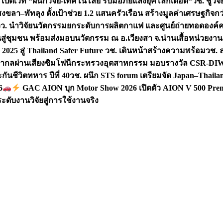
 เปิดเวที “ผนึกวิจัย-เทคโนโลยี รับมือภัยแล้งยุคโลกเดือด“
วช. ชูวิ
สงขลา–พัทลุง ตั้งเป้าช่วย 1.2 แสนครัวเรือน สร้างมูลค่าเศรษฐกิจก
วว. นำวิจัยนวัตกรรมยกระดับการผลิตกาแฟ และศูนย์ถ่ายทอดองค์
ันสู่ชุมชน พร้อมส่งมอบนวัตกรรม ณ อ.เวียงสา จ.น่าน
เสื้อหน่วยงา
025 สู่ Thailand Safer Future วช. เดินหน้าสร้างความพร้อม
วช. ล
ีสากลผ่านเสียงซิมโฟนี
กระทรวงอุตสาหกรรม มอบรางวัล CSR-DIW 3 
นชีวิตทหาร ปีที่ 40
วช. ผนึก STS forum เตรียมจัด Japan–Thaila
6
GAC AION บุก Motor Show 2026 เปิดตัว AION V 500 Prem
ับงานวิจัยสู่การใช้งานจริง