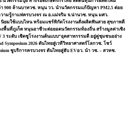
จัย-นวัตกรรมปุ๋ย ทางรอดเกษตรกรไทย ลดต้นทุนการผลิต-เพิ่ม
ว่า 900 ล้านบาท
วช. หนุน วว. นำนวัตกรรมแก้ปัญหา PM2.5 ต่อย
ความรู้กาแฟครบวงจร ณ อ.แม่จริม จ.น่าน
วช. หนุน มศว.
น นิยมใช้แบบไหน พร้อมแชร์พิกัดโรงงานสั่งผลิต
ฟันสวย สุขภาพดี
งพื้นที่ภูเก็ต หนุนอาชีวะต่อยอดนวัตกรรมท้องถิ่น สร้างมูลค่าเชิง
ระดับ เชิดชูโรงงานต้นแบบ“อุตสาหกรรมดี อยู่คู่ชุมชนอย่าง
nd Symposium 2026 ดันไทยสู่เวทีวิทยาศาสตร์โลก
วช. โชว์
ium ชูบริการครบวงจร ดันไทยสู่ฮับ EV
อว. นำ วช. – สวทช.