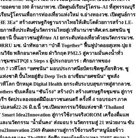
เป้ายอดขาย 100 ล้านบาท
วช. เปิดศูนย์เรียนรู้โดรน–AI ที่สุพรรณบุรี
ียนรู้โดรนเพื่อการท่องเที่ยวแห่งใหม่ จ.อ่างทอง
วช. เปิดศูนย์การ
THE 3Ea” สร้างเศรษฐกิจฐานรากไทยให้เติบโตด้วยการสร้าง LE-
ักยภาพสิ่งประดิษฐ์นวัตกรรมไทยสู่เวทีนานาชาติ
ศ.ดร.ยศชนัน ชู
อุทัยธานี ปั้นเยาวชนสู่ทักษะ AI ยกระดับท่องเที่ยวด้วยนวัตกรรม
วช.
FORRU มช. นำทัพอาสา “ป่าดี Together” ฟื้นฟูป่าดอยสุเทพ-ปุย 8
วิจัย พลิกอนาคตไทย ฝ่าวิกฤต PM2.5 สู่ความมั่นคงน้ำทั่ว
ฒนาชุมชน
TPQI x Steps x ผู้ประกอบการ : ศักยภาพของ
จาก 7 เวทีโลก “ยศชนัน” มอบประกาศนียบัตรเชิดชูเกียรติ
วช. ชู
่งชาติ ปั้นไทยสู่ฮับ Deep Tech อาเซียน
“ยศชนัน” ชูพลัง
วทีโลก ปักหมุด Digital Health ยกระดับระบบสุขภาพสู่สากล
วช.
others ขับเคลื่อน “ชันโรง” สร้างป่า สร้างเศรษฐกิจชุมชน สู่การ
ุกรีฯ จัดประลองยอดฝีมือเยาวชนดนตรี ครั้งที่ 4 รอบรองฯ ภาค
กโปแลนด์
22-26 มิ.ย.นี้ วช.เปิดมหกรรมวิจัยแห่งชาติ ‘Thailand
 Smart Idea2Innovation สู่การใช้งานจริง
OROM เครื่องดื่มแพ
และนวัตกรรม ‘น้ำมั่นคง’ ส่งมอบ 9 นวัตกรรมสู่ 21 หน่วยงาน ขับ
a2Innovation 2569 ดันผลงานสู่การใช้งานจริง
“หนูน้อยจ้าว
จำลองฯ และ ThaiPBS จัดศึก “หนูน้อยจ้าวเวหา 2569” สนาม 2