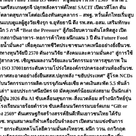
ชนศรีสะเกษ
ศุภจี ปลุกพลังคราฟต์ไทย! SACIT เปิดเวทีโลก ดัน
ร์ตลาดสุขภาพโตต่อเนื่อง
ทันตบุคลากร – สพฐ. หวั่นเด็กไทยเริ่มสูบ
นแบบดูแลผู้สูงวัยเชิงรุก จ.อุทัยธานี ดึง รพ.สต.-อสม. เสริมทักษะ
ึก 5 ภาคี “Beat the Pressure” สู้ภัยเงียบความดันโลหิตสูง เปิด
รก
สถาบันอาหาร–หอการค้าไทย ผนึกแผน 3 ปี ดัน Future Food
ยน้ำมั่นคง” เพื่อคุณภาพชีวิตประชาชนภาคเหนืออย่างยั่งยืน
วช.
ศทางทุนวิจัยปี 2570 ดันงานวิจัย “สังคมและความมั่นคง” สู่การใช้
ู่สากล
วช. เชิญชมผลงานวิจัยและนวัตกรรมอาหารสุขภาพ ใน
ล ISO 37001ยกระดับความโปร่งใสองค์กรปกครองส่วนท้องถิ่น
วช.
ากาศสะอาดอย่างยั่งยืน
สสส.ปลุกพลัง “ขยับประเทศ” สู้โรค NCDs
่ฮับนวัตกรรมการผลิต-บรรจุภัณฑ์เอเชีย คาดเงินสะพัด 5.5 พันล้า
เล่า” มอบประกาศนียบัตร 60 มัคคุเทศก์น้อยแห่งสยาม ปั้นนักเล่า
ปุ่น 2026 ดัน AI ขับเคลื่อนสุขภาพ–สิ่งแวดล้อม สร้างนักวิทย์รุ่น
โรงเรียนนายร้อยตำรวจ ขับเคลื่อนนวัตกรรมบอร์ดเกม “Gift or
ง 2569” ดันเศรษฐกิจสร้างสรรค์
ยินดี!ทีมเยาวชนไทย ได้รับ
วช. หนุนสมาคมกีฬาเครื่องบินจำลองฯ เปิดสนามแข่งขันการ
ิธี” ยกระดับเทคโนโลยีความมั่นคงไทย
วช. ผนึก ววน. ถกวิกฤต