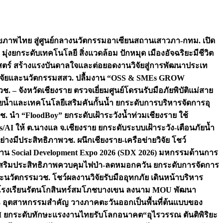
ภาพไทย สู่ศูนย์กลางนวัตกรรมอาเซียน
สถานเสาวภา-กทม. เปิด
 มุ่งยกระดับเทคโนโลยี สิ่งแวดล้อม ปักหมุด เมืองอัจฉริยะมีชีวิต
าสตร์ สร้างแรงบันดาลใจและต่อยอดงานวิจัยสู่การพัฒนาประเท
วิจัยและนวัตกรรม
สสว. ปลื้มงาน “OSS & SMEs GROW
วช. – จังหวัดเชียงราย ตรวจเยี่ยมศูนย์โดรนรับมือภัยพิบัติแม่สาย
ภัยน้ำและเทคโนโลยีเสริมคันกั้นน้ำ ยกระดับการบริหารจัดการอุ
ช. นำ “FloodBoy” ยกระดับเฝ้าระวังน้ำท่วมเชียงราย ใช้
/AI ให้ ต.นางแล จ.เชียงราย ยกระดับระบบเฝ้าระวัง-เตือนภัยน้ำ
ย่างมีประสิทธิภาพ
วช. ผนึกเชียงราย-เครือข่ายวิจัย โชว์
าน Social Development Expo 2026 (SDX 2026) มหกรรมด้านการ
า” เสริมประสิทธิภาพควบคุมไฟป่า-ลดหมอกควัน ยกระดับการจัดการ
และนวัตกรรม
วช. โชว์ผลงานวิจัยรับมืออุทกภัย เดินหน้าบริหาร
ือโรงเรียนรัตนโกสินทร์สมโภชบางเขน ลงนาม MOU พัฒนา
อม 3 อุตสาหกรรมสำคัญ วางภาคตะวันออกเป็นพื้นที่ต้นแบบของ
ผนึก AI ยกระดับทักษะแรงงานไทยรับโลกอนาคต
“อุไรวรรณ ตันติพิริยะ