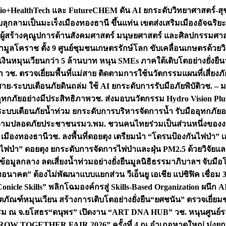
+HealthTech และ FutureCHEM ดัน AI ยกระดับวิทยาศาสตร์-สุข
บลุกลามเป็นมะเร็ง
เมืองทองธานี ขึ้นแท่น เขตส่งเสริมเมืองอัจฉริยะ
่องผู้สร้างคุณูปการด้านสังคมศาสตร์ มนุษยศาสตร์ และศิลปกรรมศ
ำมูลโคราช ตั้ง 9 ศูนย์ชุมชนเกษตรรักษ์โลก ขับเคลื่อนเกษตรด้วย
หมุนเวียนกว่า 5 ล้านบาท หนุน SMEs ภาคใต้เติบโตอย่างยั่งยืน
ำ วช. ตรวจเยี่ยมพื้นที่แม่สาย ติดตามการใช้นวัตกรรมแผนที่เสี่ยง
สาย-ระบบเตือนภัยดินถล่ม ใช้ AI ยกระดับการรับมือภัยพิบัติ
วช. – ม
อุทกภัยอย่างมีประสิทธิภาพ
วช. ส่งมอบนวัตกรรม Hydro Vision Plus
ระบบเตือนภัยน้ำท่วม ยกระดับการบริหารจัดการน้ำ รับมืออุทกภัยอ
มความปลอดภัยประชาชน
รมว.พม. ชวนคนไทยร่วมเป็นส่วนหนึ่งของง
 เมืองทองธานี
วช. ลงพื้นที่ดอยตุง เตรียมนำ “โดรนป้องกันไฟป่
นไฟป่า” ดอยตุง ยกระดับการจัดการไฟป่าและฝุ่น PM2.5 ด้วยวิจัย
อมูลกลาง ลดเสี่ยงน้ำท่วมอย่างยั่งยืน
มูลนิธิธรรมาภิบาลฯ จับม
งอนาคต” ต้องไม่พัฒนาแบบแยกส่วน วีเอ็นยู เอเชีย แปซิฟิค เชื่
“Conicle Skills” พลิกโฉมองค์กรสู่ Skills-Based Organization 
ิตภัณฑ์หมุนเวียน สร้างการเติบโตอย่างยั่งยืน
“ยศชนัน” ตรวจเยี่ย
รรม ณ จ.ยโสธร
“ดนุพร” เปิดงาน “ART DNA HUB” วช. หนุนศูนย์รว
W TOGETHER FAIR 2026” ครั้งที่ 4 ณ อำเภอหาดใหญ่ มุ่งยกระ