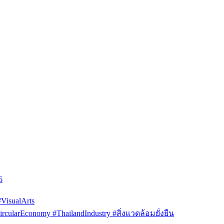
6
isualArts
arEconomy #ThailandIndustry #สิ่งแวดล้อมยั่งยืน