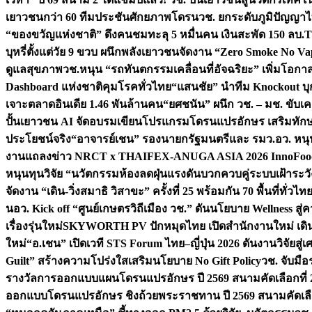
เยาวชนกว่า 60 ทีมประชันศักยภาพโดรน
วช. ยกระดับภูมิปัญญาไ
“ของขวัญแห่งชาติ” ดึงคนชมทะลุ 5 หมื่นคน เงินสะพัด 150 ลบ.
T
บุหรี่ตั้งแต่วัย 9 ขวบ ผนึกพลังเยาวชนจัดงาน “Zero Smoke No V
ดูแลสุขภาพ
วช.หนุน “รถทันตกรรมเคลื่อนที่อัจฉริยะ” เพิ่มโอกาสเ
Dashboard แห่งชาติคุมโรคทั่วไทย
“แสนชัย” นำทีม Knockout บุก 
เจาะตลาดอินเดีย 1.46 พันล้านคน
“ยศชนัน” ผนึก วช. – มช. ขับเ
ปั้นเยาวชน AI จัดอบรมเขียนโปรแกรมโดรนแปรอักษร เสริมทักษะ
ประโยชน์จริง
“อาจารย์เชน” รองนายกรัฐมนตรีและ รมว.อว. หนุ
งานแถลงข่าว NRCT x THAIFEX-ANUGA ASIA 2026 InnoFood,
หนุนทุนวิจัย “นวัตกรรมห้องลดฝุ่นแรงดันบวกควบคู่ระบบเฝ้าระวั
จัดงาน “เดิน-วิ่งสมาธิ วิสาขะ” ครั้งที่ 25 พร้อมกัน 70 พื้นที่ทั่วไทย
น
อว. Kick off “ศูนย์เกษตรวิถีเมือง วช.” ดันนโยบาย Wellness ส
เรื่องรุ่นใหม่
SKYWORTH PV ปักหมุดไทย เปิดสำนักงานใหม่ เดิน
ใหม่
“อ.เชน” เปิดเวที STS Forum ไทย–ญี่ปุ่น 2026 ดันงานวิจัยสู
Guilt” สร้างความโปร่งใสเสริมนโยบาย No Gift Policy
วช. จับมื
รางวัลการออกแบบแผนโดรนแปรอักษร ปี 2569 สนามคัดเลือกที่ 2 
ออกแบบโดรนแปรอักษร ชิงถ้วยพระราชทาน ปี 2569 สนามคัดเลื