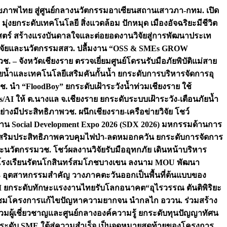
ภาพไทย สู่ศูนย์กลางนวัตกรรมอาเซียน
สถานเสาวภา-กทม. เปิด
 มุ่งยกระดับเทคโนโลยี สิ่งแวดล้อม ปักหมุด เมืองอัจฉริยะมีชีวิต
าสตร์ สร้างแรงบันดาลใจและต่อยอดงานวิจัยสู่การพัฒนาประเท
วิจัยและนวัตกรรม
สสว. ปลื้มงาน “OSS & SMEs GROW
วช. – จังหวัดเชียงราย ตรวจเยี่ยมศูนย์โดรนรับมือภัยพิบัติแม่สาย
ภัยน้ำและเทคโนโลยีเสริมคันกั้นน้ำ ยกระดับการบริหารจัดการอุ
ช. นำ “FloodBoy” ยกระดับเฝ้าระวังน้ำท่วมเชียงราย ใช้
/AI ให้ ต.นางแล จ.เชียงราย ยกระดับระบบเฝ้าระวัง-เตือนภัยน้ำ
ย่างมีประสิทธิภาพ
วช. ผนึกเชียงราย-เครือข่ายวิจัย โชว์
าน Social Development Expo 2026 (SDX 2026) มหกรรมด้านการ
า” เสริมประสิทธิภาพควบคุมไฟป่า-ลดหมอกควัน ยกระดับการจัดการ
และนวัตกรรม
วช. โชว์ผลงานวิจัยรับมืออุทกภัย เดินหน้าบริหาร
ือโรงเรียนรัตนโกสินทร์สมโภชบางเขน ลงนาม MOU พัฒนา
อม 3 อุตสาหกรรมสำคัญ วางภาคตะวันออกเป็นพื้นที่ต้นแบบของ
ผนึก AI ยกระดับทักษะแรงงานไทยรับโลกอนาคต
“อุไรวรรณ ตันติพิริยะ
มชมโครงการแก้ไขปัญหาความยากจน นำกลไก อววน. ร่วมสร้าง
มผู้เชี่ยวชาญและศูนย์กลางองค์ความรู้ ยกระดับทุนปัญญาทัศน
ดับ SME ใต้สู่ความสำเร็จ เป็นจุดหมายสุดท้ายของโครงการ