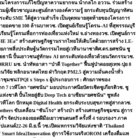
มชมโครงการแก้ไขปัญหาความยากจน นำกลไก อววน. ร่วมสร้าง
มผู้เชี่ยวชาญและศูนย์กลางองค์ความรู้ ยกระดับทุนปัญญาทัศน
ดับ SME ใต้สู่ความสำเร็จ เป็นจุดหมายสุดท้ายของโครงการ
เป้ายอดขาย 100 ล้านบาท
วช. เปิดศูนย์เรียนรู้โดรน–AI ที่สุพรรณบุรี
ียนรู้โดรนเพื่อการท่องเที่ยวแห่งใหม่ จ.อ่างทอง
วช. เปิดศูนย์การ
THE 3Ea” สร้างเศรษฐกิจฐานรากไทยให้เติบโตด้วยการสร้าง LE-
ักยภาพสิ่งประดิษฐ์นวัตกรรมไทยสู่เวทีนานาชาติ
ศ.ดร.ยศชนัน ชู
อุทัยธานี ปั้นเยาวชนสู่ทักษะ AI ยกระดับท่องเที่ยวด้วยนวัตกรรม
วช.
FORRU มช. นำทัพอาสา “ป่าดี Together” ฟื้นฟูป่าดอยสุเทพ-ปุย 8
วิจัย พลิกอนาคตไทย ฝ่าวิกฤต PM2.5 สู่ความมั่นคงน้ำทั่ว
ฒนาชุมชน
TPQI x Steps x ผู้ประกอบการ : ศักยภาพของ
จาก 7 เวทีโลก “ยศชนัน” มอบประกาศนียบัตรเชิดชูเกียรติ
วช. ชู
่งชาติ ปั้นไทยสู่ฮับ Deep Tech อาเซียน
“ยศชนัน” ชูพลัง
วทีโลก ปักหมุด Digital Health ยกระดับระบบสุขภาพสู่สากล
วช.
others ขับเคลื่อน “ชันโรง” สร้างป่า สร้างเศรษฐกิจชุมชน สู่การ
ุกรีฯ จัดประลองยอดฝีมือเยาวชนดนตรี ครั้งที่ 4 รอบรองฯ ภาค
กโปแลนด์
22-26 มิ.ย.นี้ วช.เปิดมหกรรมวิจัยแห่งชาติ ‘Thailand
 Smart Idea2Innovation สู่การใช้งานจริง
OROM เครื่องดื่มแพ