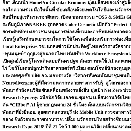
กิจ” เดินหน้า HomePro Circular Economy มุ่งเปลี่ยนของเก่าสู่ผล
กลไกความร่วมมือในพื้นที่ ขับเคลื่อนด้วยเทคโนโลยีและนวัตก
ศิลป์ไทยสู่เวทีนานาชาติ
สสว. เปิดฉากมหกรรม “OSS & SMEs GRO
ระดับภูมิภาค
NAREE รุกตลาด Color Cosmetic เปิดตัว “Perfect To
ยกระดับทักษะเยาวชน หนุนการท่องเที่ยวและอาชีพแห่งอนาคต
ว
เรียนรู้เสริมทักษะเยาวชนในการใช้โดรนเพื่อส่งเสริมการท่องเที
Local Enterprises
วช. แถลงข่าวนักประดิษฐ์ไทย คว้ารางวัลจากเว
“ทุนมนุษย์” กุญแจสู่อนาคตไทย เร่งสร้าง Workforce Ecosyste
เปิดศูนย์เรียนรู้โดรนต้นแบบที่นครปฐม ดันเยาวชนใช้ AI และเทคโน
ไร่ โชว์โมเดลปลูกป่าวิทยาศาสตร์พรีเมียม ตอบโจทย์นักลงทุนยุ
ประเทศ
ศุภชัย ปลัด อว. มอบรางวัล “วิศวกรสังคมพัฒนาชุมชนดีเด
Neurodivergent ผู้ที่มีความหลากหลายทางการรับรู้ สู่โลกของ
พัฒนากำลังคนวิจัย ขับเคลื่อนพลังงานยั่งยืน มุ่งเป้า Net Zero ป
Research Synergy ผนึกนักวิจัย-เอกชน-ชุมชน เปลี่ยนงานวิจัยไทย
ดัน “CIBbot” AI ผู้ช่วยกฎหมาย 24 ชั่วโมง ต้นแบบนวัตกรรมวิจัยย
พัฒนาที่ยั่งยืน
อย. ลุยตลาดสดธนบุรี ส่ง Mobile Unit ตรวจอาหาร
กลาง ชิงถ้วยพระราชทานฯ
วช. ปลื้ม! นวัตกรรมไทยสร้างชื่อบนเ
Research Expo 2026’ ปีที่ 21 โชว์ 1,000 ผลงานวิจัย เปลี่ยนอนาค