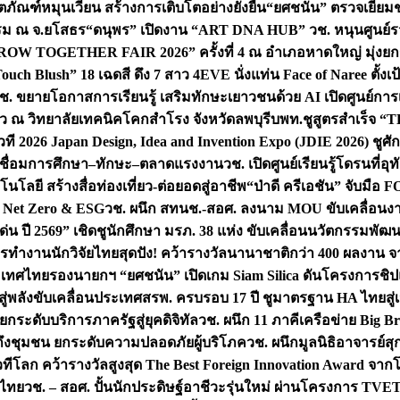
ิตภัณฑ์หมุนเวียน สร้างการเติบโตอย่างยั่งยืน
“ยศชนัน” ตรวจเยี่ย
รรม ณ จ.ยโสธร
“ดนุพร” เปิดงาน “ART DNA HUB” วช. หนุนศูนย์รว
W TOGETHER FAIR 2026” ครั้งที่ 4 ณ อำเภอหาดใหญ่ มุ่งยกระ
uch Blush” 18 เฉดสี ดึง 7 สาว 4EVE นั่งแท่น Face of Naree ตั้ง
ช. ขยายโอกาสการเรียนรู้ เสริมทักษะเยาวชนด้วย AI เปิดศูนย์การเร
่ยว ณ วิทยาลัยเทคนิคโคกสำโรง จังหวัดลพบุรี
บพท.ชูสูตรสำเร็จ “
ที 2026 Japan Design, Idea and Invention Expo (JDIE 2026) ชูศ
m เชื่อมการศึกษา–ทักษะ–ตลาดแรงงาน
วช. เปิดศูนย์เรียนรู้โดรนที่
โลยี สร้างสื่อท่องเที่ยว-ต่อยอดสู่อาชีพ
“ป่าดี ครีเอชัน” จับมือ 
ค Net Zero & ESG
วช. ผนึก สทนช.-สอศ. ลงนาม MOU ขับเคลื่อนงาน
่น ปี 2569” เชิดชูนักศึกษา มรภ. 38 แห่ง ขับเคลื่อนนวัตกรรมพั
การทำงาน
นักวิจัยไทยสุดปัง! คว้ารางวัลนานาชาติกว่า 400 ผลงาน 
ระเทศไทย
รองนายกฯ “ยศชนัน” เปิดเกม Siam Silica ดันโครงการชิปแห
สู่พลังขับเคลื่อนประเทศ
สรพ. ครบรอบ 17 ปี ชูมาตรฐาน HA ไทยสู่เ
กระดับบริการภาครัฐสู่ยุคดิจิทัล
วช. ผนึก 11 ภาคีเครือข่าย Big Br
ถึงชุมชน ยกระดับความปลอดภัยผู้บริโภค
วช. ผนึกมูลนิธิอาจารย์ส
วทีโลก คว้ารางวัลสูงสุด The Best Foreign Innovation Award จา
ตไทย
วช. – สอศ. ปั้นนักประดิษฐ์อาชีวะรุ่นใหม่ ผ่านโครงการ TVET