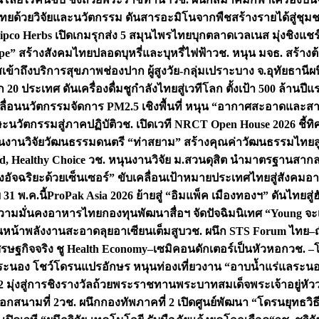
ทยด้วยวิจัยและนวัตกรรม ดันสารอะมิโนจากพืชสร้างรายได้สู่ชุม
ipco Herbs เปิดเกมรุกส่ง 5 สมุนไพรไทยบุกตลาดเวลเนส มุ่งชิงแช
ape” สร้างสังคมไทยปลอดบุหรี่และบุหรี่ไฟฟ้า
วช. หนุน มจธ. สร้างต้
ข้าถึงบริการสุขภาพช่องปาก ผู้สูงวัย-กลุ่มเปราะบาง จ.อุทัยธานี
ผน
20 ประเทศ ดันเครื่องดื่มชูกำลังไทยสู่เวทีโลก ตั้งเป้า 500 ล้านปีแ
คลื่อนนวัตกรรมจัดการ PM2.5 เชิงพื้นที่ หนุน “อากาศสะอาดและสา
นวัตกรรมสู่ภาคปฏิบัติ
วช. เปิดเวที NRCT Open House 2026 ชี้ทิ
นงานวิจัยวัฒนธรรมดนตรี “ท่าสยาม” สร้างคุณค่าวัฒนธรรมไทยส
 Healthy Choice
วช. หนุนงานวิจัย ม.สวนดุสิต นำมาตรฐานสาก
งอัจฉริยะด้วยเซ็นเซอร์” ขับเคลื่อนเป้าหมายประเทศไทยสู่สังคมอ
 31 พ.ค.นี้
ProPak Asia 2026 ย้ายสู่ “อิมแพ็ค เมืองทองฯ” ดันไทยสู
ู่ความมั่นคงอาหารไทย
กองทุนพัฒนาสื่อฯ จัดปัจฉิมนิเทศ “Young จะ
หน้าพลังงานสะอาดลุยอาเซียนเต็มสูบ
วช. ผนึก STS Forum ไทย–ญี่
่เศรษฐกิจจริง ชู Health Economy–เซมิคอนดักเตอร์เป็นหัวหอก
วช. –
อระนอง โชว์โดรนแปรอักษร หนุนท่องเที่ยวงาน “อาบน้ำแร่แลระนอ
มุ่งสู่การชิงรางวัลถ้วยพระราชทานพระบาทสมเด็จพระเจ้าอยู่หัว
อกสนามที่ 2
วช. ผนึกกองทัพภาคที่ 2 เปิดศูนย์พัฒนา “โดรนยุทธว