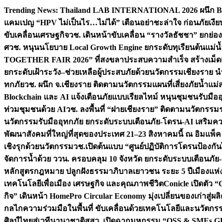
Skip
Trending News:
Thailand LAB INTERNATIONAL 2026 ผนึก Bio
to
แคมเปญ “HPV ไม่เป็นไร…ไม่ได้” เตือนอย่าชะล่าใจ ก่อนภัยเงีย
content
ขับเคลื่อนเศรษฐกิจ
วช. เดินหน้าขับเคลื่อน “รางวัลธัชชา” ยกย
ศ
วช. หนุนนโยบาย Local Growth Engine ยกระดับทุเรียนต้นแม่น้
TOGETHER FAIR 2026” ที่สงขลาประสบความสำเร็จ สร้างเม็ดเงิน
ยกระดับเฝ้าระวัง–ช่วยเหลือผู้ประสบภัยด้วยนวัตกรรม
เชียงราย น
ทกภัย
วช. ผนึก จ.เชียงราย ติดตามนวัตกรรมแผนที่เสี่ยงภัยน้ำแม่
Blockchain และ AI แจ้งเตือนภัยแบบเรียลไทม์ หนุนชุมชนรับมือ
ท่วมชุมชนด้วย AI
วช. ลงพื้นที่ “ฝายเชียงราย” ติดตามนวัตกรรม
นวัตกรรมรับมืออุทกภัย ยกระดับระบบเตือนภัย-โดรน-AI เสริ
พัฒนาสังคมที่ใหญ่ที่สุดของประเทศ 21–23 สิงหาคมนี้ ณ อิมแพ็ค
เชิงรุกด้วยนวัตกรรม
วช.เปิดต้นแบบ “ศูนย์ปฏิบัติการโดรนป้องกั
จัดการน้ำด้วย ววน. ครอบคลุม 10 จังหวัด ยกระดับระบบเตือนภัย-ข้
หลักสูตรกฎหมาย ปลูกฝังธรรมาภิบาลเยาวชน ระยะ 5 ปี
เมืองแห่
เทคโนโลยีเพื่อเมือง เศรษฐกิจ และคุณภาพชีวิต
Conicle เปิดตัว 
กิจ” เดินหน้า HomePro Circular Economy มุ่งเปลี่ยนของเก่าสู่ผล
กลไกความร่วมมือในพื้นที่ ขับเคลื่อนด้วยเทคโนโลยีและนวัตก
ศิลป์ไทยสู่เวทีนานาชาติ
สสว. เปิดฉากมหกรรม “OSS & SMEs GRO