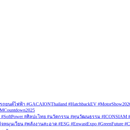
รถยนต์ไฟฟ้า #GACAIONThailand #HatchbackEV #MotorShow202
AMCountdown2025
SoftPower #ศิลปะไทย #นวัตกรรม #ทุนวัฒนธรรม #ICONSIAM #V
หมุนเวียน #พลังงานสะอาด #ESG #EnwastExpo #GreenFuture #Circul