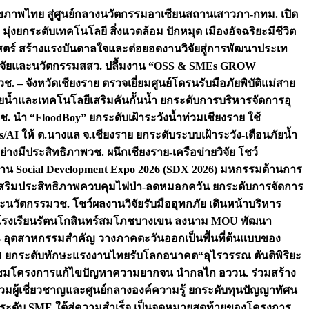
ภาพไทย สู่ศูนย์กลางนวัตกรรมอาเซียน
สถานเสาวภา-กทม. เปิด
 มุ่งยกระดับเทคโนโลยี สิ่งแวดล้อม ปักหมุด เมืองอัจฉริยะมีชีวิต
าสตร์ สร้างแรงบันดาลใจและต่อยอดงานวิจัยสู่การพัฒนาประเท
วิจัยและนวัตกรรม
สสว. ปลื้มงาน “OSS & SMEs GROW
วช. – จังหวัดเชียงราย ตรวจเยี่ยมศูนย์โดรนรับมือภัยพิบัติแม่สาย
ภัยน้ำและเทคโนโลยีเสริมคันกั้นน้ำ ยกระดับการบริหารจัดการอุ
ช. นำ “FloodBoy” ยกระดับเฝ้าระวังน้ำท่วมเชียงราย ใช้
/AI ให้ ต.นางแล จ.เชียงราย ยกระดับระบบเฝ้าระวัง-เตือนภัยน้ำ
ย่างมีประสิทธิภาพ
วช. ผนึกเชียงราย-เครือข่ายวิจัย โชว์
าน Social Development Expo 2026 (SDX 2026) มหกรรมด้านการ
า” เสริมประสิทธิภาพควบคุมไฟป่า-ลดหมอกควัน ยกระดับการจัดการ
และนวัตกรรม
วช. โชว์ผลงานวิจัยรับมืออุทกภัย เดินหน้าบริหาร
ือโรงเรียนรัตนโกสินทร์สมโภชบางเขน ลงนาม MOU พัฒนา
อม 3 อุตสาหกรรมสำคัญ วางภาคตะวันออกเป็นพื้นที่ต้นแบบของ
ผนึก AI ยกระดับทักษะแรงงานไทยรับโลกอนาคต
“อุไรวรรณ ตันติพิริยะ
มชมโครงการแก้ไขปัญหาความยากจน นำกลไก อววน. ร่วมสร้าง
มผู้เชี่ยวชาญและศูนย์กลางองค์ความรู้ ยกระดับทุนปัญญาทัศน
ดับ SME ใต้สู่ความสำเร็จ เป็นจุดหมายสุดท้ายของโครงการ