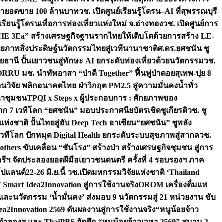
เป้ายอดขาย 100 ล้านบาท
วช. เปิดศูนย์เรียนรู้โดรน–AI ที่สุพรรณบุรี
ียนรู้โดรนเพื่อการท่องเที่ยวแห่งใหม่ จ.อ่างทอง
วช. เปิดศูนย์การ
THE 3Ea” สร้างเศรษฐกิจฐานรากไทยให้เติบโตด้วยการสร้าง LE-
ักยภาพสิ่งประดิษฐ์นวัตกรรมไทยสู่เวทีนานาชาติ
ศ.ดร.ยศชนัน ชู
อุทัยธานี ปั้นเยาวชนสู่ทักษะ AI ยกระดับท่องเที่ยวด้วยนวัตกรรม
วช.
FORRU มช. นำทัพอาสา “ป่าดี Together” ฟื้นฟูป่าดอยสุเทพ-ปุย 8
วิจัย พลิกอนาคตไทย ฝ่าวิกฤต PM2.5 สู่ความมั่นคงน้ำทั่ว
ฒนาชุมชน
TPQI x Steps x ผู้ประกอบการ : ศักยภาพของ
จาก 7 เวทีโลก “ยศชนัน” มอบประกาศนียบัตรเชิดชูเกียรติ
วช. ชู
่งชาติ ปั้นไทยสู่ฮับ Deep Tech อาเซียน
“ยศชนัน” ชูพลัง
วทีโลก ปักหมุด Digital Health ยกระดับระบบสุขภาพสู่สากล
วช.
others ขับเคลื่อน “ชันโรง” สร้างป่า สร้างเศรษฐกิจชุมชน สู่การ
ุกรีฯ จัดประลองยอดฝีมือเยาวชนดนตรี ครั้งที่ 4 รอบรองฯ ภาค
กโปแลนด์
22-26 มิ.ย.นี้ วช.เปิดมหกรรมวิจัยแห่งชาติ ‘Thailand
 Smart Idea2Innovation สู่การใช้งานจริง
OROM เครื่องดื่มแพ
และนวัตกรรม ‘น้ำมั่นคง’ ส่งมอบ 9 นวัตกรรมสู่ 21 หน่วยงาน ขับ
a2Innovation 2569 ดันผลงานสู่การใช้งานจริง
“หนูน้อยจ้าว
จำลองฯ และ ThaiPBS จัดศึก “หนูน้อยจ้าวเวหา 2569” สนาม 2