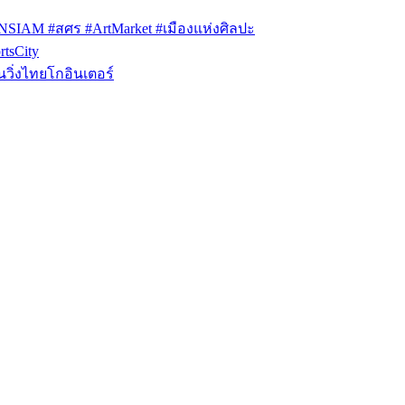
ONSIAM #สศร #ArtMarket #เมืองแห่งศิลปะ
tsCity
วิ่งไทยโกอินเตอร์