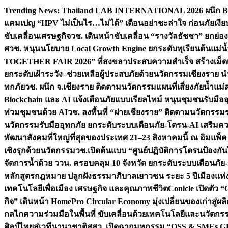
Skip
Trending News:
Thailand LAB INTERNATIONAL 2026 ผนึก Bio
to
แคมเปญ “HPV ไม่เป็นไร…ไม่ได้” เตือนอย่าชะล่าใจ ก่อนภัยเงีย
content
ขับเคลื่อนเศรษฐกิจ
วช. เดินหน้าขับเคลื่อน “รางวัลธัชชา” ยกย
ศ
วช. หนุนนโยบาย Local Growth Engine ยกระดับทุเรียนต้นแม่น้
TOGETHER FAIR 2026” ที่สงขลาประสบความสำเร็จ สร้างเม็ดเงิน
ยกระดับเฝ้าระวัง–ช่วยเหลือผู้ประสบภัยด้วยนวัตกรรม
เชียงราย น
ทกภัย
วช. ผนึก จ.เชียงราย ติดตามนวัตกรรมแผนที่เสี่ยงภัยน้ำแม่
Blockchain และ AI แจ้งเตือนภัยแบบเรียลไทม์ หนุนชุมชนรับมือ
ท่วมชุมชนด้วย AI
วช. ลงพื้นที่ “ฝายเชียงราย” ติดตามนวัตกรรม
นวัตกรรมรับมืออุทกภัย ยกระดับระบบเตือนภัย-โดรน-AI เสริ
พัฒนาสังคมที่ใหญ่ที่สุดของประเทศ 21–23 สิงหาคมนี้ ณ อิมแพ็ค
เชิงรุกด้วยนวัตกรรม
วช.เปิดต้นแบบ “ศูนย์ปฏิบัติการโดรนป้องกั
จัดการน้ำด้วย ววน. ครอบคลุม 10 จังหวัด ยกระดับระบบเตือนภัย-ข้
หลักสูตรกฎหมาย ปลูกฝังธรรมาภิบาลเยาวชน ระยะ 5 ปี
เมืองแห่
เทคโนโลยีเพื่อเมือง เศรษฐกิจ และคุณภาพชีวิต
Conicle เปิดตัว 
กิจ” เดินหน้า HomePro Circular Economy มุ่งเปลี่ยนของเก่าสู่ผล
กลไกความร่วมมือในพื้นที่ ขับเคลื่อนด้วยเทคโนโลยีและนวัตก
ศิลป์ไทยสู่เวทีนานาชาติ
สสว. เปิดฉากมหกรรม “OSS & SMEs GRO