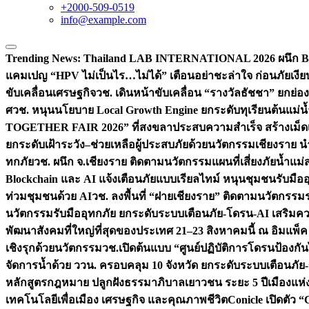
+2000-509-0519
info@example.com
Trending News:
Thailand LAB INTERNATIONAL 2026 ผนึก Bio
แคมเปญ “HPV ไม่เป็นไร…ไม่ได้” เตือนอย่าชะล่าใจ ก่อนภัยเงีย
ขับเคลื่อนเศรษฐกิจ
วช. เดินหน้าขับเคลื่อน “รางวัลธัชชา” ยกย
ศ
วช. หนุนนโยบาย Local Growth Engine ยกระดับทุเรียนต้นแม่น้
TOGETHER FAIR 2026” ที่สงขลาประสบความสำเร็จ สร้างเม็ดเงิน
ยกระดับเฝ้าระวัง–ช่วยเหลือผู้ประสบภัยด้วยนวัตกรรม
เชียงราย น
ทกภัย
วช. ผนึก จ.เชียงราย ติดตามนวัตกรรมแผนที่เสี่ยงภัยน้ำแม่
Blockchain และ AI แจ้งเตือนภัยแบบเรียลไทม์ หนุนชุมชนรับมือ
ท่วมชุมชนด้วย AI
วช. ลงพื้นที่ “ฝายเชียงราย” ติดตามนวัตกรรม
นวัตกรรมรับมืออุทกภัย ยกระดับระบบเตือนภัย-โดรน-AI เสริ
พัฒนาสังคมที่ใหญ่ที่สุดของประเทศ 21–23 สิงหาคมนี้ ณ อิมแพ็ค
เชิงรุกด้วยนวัตกรรม
วช.เปิดต้นแบบ “ศูนย์ปฏิบัติการโดรนป้องกั
จัดการน้ำด้วย ววน. ครอบคลุม 10 จังหวัด ยกระดับระบบเตือนภัย-ข้
หลักสูตรกฎหมาย ปลูกฝังธรรมาภิบาลเยาวชน ระยะ 5 ปี
เมืองแห่
เทคโนโลยีเพื่อเมือง เศรษฐกิจ และคุณภาพชีวิต
Conicle เปิดตัว 