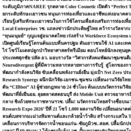
ระดับภูมิภาค
NAREE รุกตลาด Color Cosmetic เปิดตัว “Perfect To
ยกระดับทักษะเยาวชน หนุนการท่องเที่ยวและอาชีพแห่งอนาคต
ว
เรียนรู้เสริมทักษะเยาวชนในการใช้โดรนเพื่อส่งเสริมการท่องเที
Local Enterprises
วช. แถลงข่าวนักประดิษฐ์ไทย คว้ารางวัลจากเว
“ทุนมนุษย์” กุญแจสู่อนาคตไทย เร่งสร้าง Workforce Ecosyste
เปิดศูนย์เรียนรู้โดรนต้นแบบที่นครปฐม ดันเยาวชนใช้ AI และเทคโน
ไร่ โชว์โมเดลปลูกป่าวิทยาศาสตร์พรีเมียม ตอบโจทย์นักลงทุนยุ
ประเทศ
ศุภชัย ปลัด อว. มอบรางวัล “วิศวกรสังคมพัฒนาชุมชนดีเด
Neurodivergent ผู้ที่มีความหลากหลายทางการรับรู้ สู่โลกของ
พัฒนากำลังคนวิจัย ขับเคลื่อนพลังงานยั่งยืน มุ่งเป้า Net Zero ป
Research Synergy ผนึกนักวิจัย-เอกชน-ชุมชน เปลี่ยนงานวิจัยไทย
ดัน “CIBbot” AI ผู้ช่วยกฎหมาย 24 ชั่วโมง ต้นแบบนวัตกรรมวิจัยย
พัฒนาที่ยั่งยืน
อย. ลุยตลาดสดธนบุรี ส่ง Mobile Unit ตรวจอาหาร
กลาง ชิงถ้วยพระราชทานฯ
วช. ปลื้ม! นวัตกรรมไทยสร้างชื่อบนเ
Research Expo 2026’ ปีที่ 21 โชว์ 1,000 ผลงานวิจัย เปลี่ยนอนาค
ลนต์เบสจากมะม่วงหิมพานต์และกล้วยน้ำว้าดิบ สร้างกระแสใน 
เคลื่อนการบริหารจัดการน้ำขอนแก่น–ชัยภูมิ
วช.-สอศ. ปลื้มนักป
เวหา” ปี 69 สนาม 2 ได้แชมป์แล้ว! วช. ปั้นเยาวชนสู่นวัตกรเท