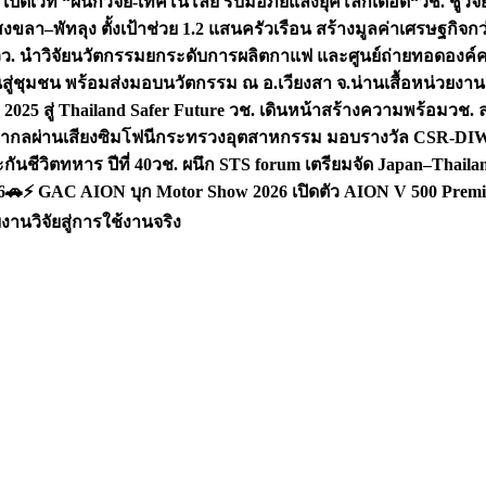
 เปิดเวที “ผนึกวิจัย-เทคโนโลยี รับมือภัยแล้งยุคโลกเดือด“
วช. ชูวิ
สงขลา–พัทลุง ตั้งเป้าช่วย 1.2 แสนครัวเรือน สร้างมูลค่าเศรษฐกิจก
วว. นำวิจัยนวัตกรรมยกระดับการผลิตกาแฟ และศูนย์ถ่ายทอดองค์
ันสู่ชุมชน พร้อมส่งมอบนวัตกรรม ณ อ.เวียงสา จ.น่าน
เสื้อหน่วยงา
025 สู่ Thailand Safer Future วช. เดินหน้าสร้างความพร้อม
วช. ล
ีสากลผ่านเสียงซิมโฟนี
กระทรวงอุตสาหกรรม มอบรางวัล CSR-DIW 3 
นชีวิตทหาร ปีที่ 40
วช. ผนึก STS forum เตรียมจัด Japan–Thaila
6
🚗⚡️ GAC AION บุก Motor Show 2026 เปิดตัว AION V 500 Premi
นวิจัยสู่การใช้งานจริง