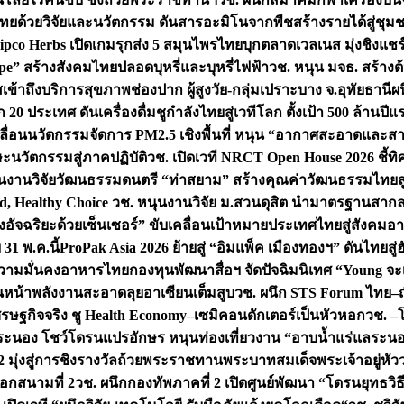
ทยด้วยวิจัยและนวัตกรรม ดันสารอะมิโนจากพืชสร้างรายได้สู่ชุม
ipco Herbs เปิดเกมรุกส่ง 5 สมุนไพรไทยบุกตลาดเวลเนส มุ่งชิงแช
ape” สร้างสังคมไทยปลอดบุหรี่และบุหรี่ไฟฟ้า
วช. หนุน มจธ. สร้างต้
ข้าถึงบริการสุขภาพช่องปาก ผู้สูงวัย-กลุ่มเปราะบาง จ.อุทัยธานี
ผน
20 ประเทศ ดันเครื่องดื่มชูกำลังไทยสู่เวทีโลก ตั้งเป้า 500 ล้านปีแ
คลื่อนนวัตกรรมจัดการ PM2.5 เชิงพื้นที่ หนุน “อากาศสะอาดและสา
นวัตกรรมสู่ภาคปฏิบัติ
วช. เปิดเวที NRCT Open House 2026 ชี้ทิ
นงานวิจัยวัฒนธรรมดนตรี “ท่าสยาม” สร้างคุณค่าวัฒนธรรมไทยส
 Healthy Choice
วช. หนุนงานวิจัย ม.สวนดุสิต นำมาตรฐานสาก
งอัจฉริยะด้วยเซ็นเซอร์” ขับเคลื่อนเป้าหมายประเทศไทยสู่สังคมอ
 31 พ.ค.นี้
ProPak Asia 2026 ย้ายสู่ “อิมแพ็ค เมืองทองฯ” ดันไทยสู
ู่ความมั่นคงอาหารไทย
กองทุนพัฒนาสื่อฯ จัดปัจฉิมนิเทศ “Young จะ
หน้าพลังงานสะอาดลุยอาเซียนเต็มสูบ
วช. ผนึก STS Forum ไทย–ญี่
่เศรษฐกิจจริง ชู Health Economy–เซมิคอนดักเตอร์เป็นหัวหอก
วช. –
อระนอง โชว์โดรนแปรอักษร หนุนท่องเที่ยวงาน “อาบน้ำแร่แลระนอ
มุ่งสู่การชิงรางวัลถ้วยพระราชทานพระบาทสมเด็จพระเจ้าอยู่หัว
อกสนามที่ 2
วช. ผนึกกองทัพภาคที่ 2 เปิดศูนย์พัฒนา “โดรนยุทธว