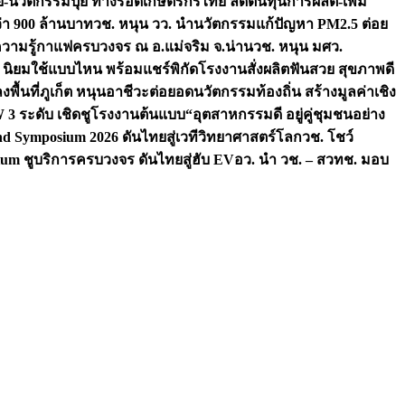
จัย-นวัตกรรมปุ๋ย ทางรอดเกษตรกรไทย ลดต้นทุนการผลิต-เพิ่ม
ว่า 900 ล้านบาท
วช. หนุน วว. นำนวัตกรรมแก้ปัญหา PM2.5 ต่อย
ความรู้กาแฟครบวงจร ณ อ.แม่จริม จ.น่าน
วช. หนุน มศว.
น นิยมใช้แบบไหน พร้อมแชร์พิกัดโรงงานสั่งผลิต
ฟันสวย สุขภาพดี
งพื้นที่ภูเก็ต หนุนอาชีวะต่อยอดนวัตกรรมท้องถิ่น สร้างมูลค่าเชิง
ระดับ เชิดชูโรงงานต้นแบบ“อุตสาหกรรมดี อยู่คู่ชุมชนอย่าง
nd Symposium 2026 ดันไทยสู่เวทีวิทยาศาสตร์โลก
วช. โชว์
um ชูบริการครบวงจร ดันไทยสู่ฮับ EV
อว. นำ วช. – สวทช. มอบ