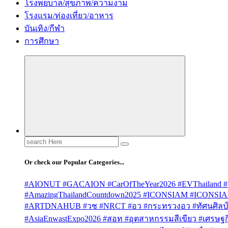
โรงพยบาล/สุขภาพ/ความงาม
โรงแรม/ท่องเที่ยว/อาหาร
บันเทิง/กีฬา
การศึกษา
Search
for:
Or check our Popular Categories...
#AIONUT #GACAION #CarOfTheYear2026 #EVThailand #
#AmazingThailandCountdown2025 #ICONSIAM #ICONSI
#ARTDNAHUB #วช #NRCT #อว #กระทรวงอว #ทัศนศิลป์ #
#AsiaEnwastExpo2026 #สอท #อุตสาหกรรมสีเขียว #เศรษฐกิจ