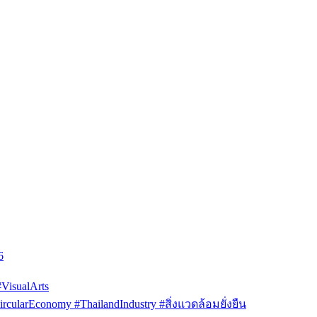
6
isualArts
arEconomy #ThailandIndustry #สิ่งแวดล้อมยั่งยืน