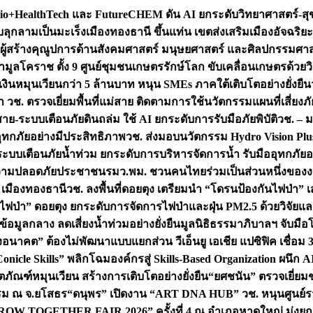
+HealthTech และ FutureCHEM ดัน AI ยกระดับวิทยาศาสตร์-สุข
บลุกลามเป็นมะเร็ง
เมืองทองธานี ขึ้นแท่น เขตส่งเสริมเมืองอัจฉริยะ
่องผู้สร้างคุณูปการด้านสังคมศาสตร์ มนุษยศาสตร์ และศิลปกรรมศ
ำมูลโคราช ตั้ง 9 ศูนย์ชุมชนเกษตรรักษ์โลก ขับเคลื่อนเกษตรด้วย
หมุนเวียนกว่า 5 ล้านบาท หนุน SMEs ภาคใต้เติบโตอย่างยั่งยืน
ำ วช. ตรวจเยี่ยมพื้นที่แม่สาย ติดตามการใช้นวัตกรรมแผนที่เสี่ยง
สาย-ระบบเตือนภัยดินถล่ม ใช้ AI ยกระดับการรับมือภัยพิบัติ
วช. – ม
อุทกภัยอย่างมีประสิทธิภาพ
วช. ส่งมอบนวัตกรรม Hydro Vision Plus
ระบบเตือนภัยน้ำท่วม ยกระดับการบริหารจัดการน้ำ รับมืออุทกภัยอ
มความปลอดภัยประชาชน
รมว.พม. ชวนคนไทยร่วมเป็นส่วนหนึ่งของง
 เมืองทองธานี
วช. ลงพื้นที่ดอยตุง เตรียมนำ “โดรนป้องกันไฟป่
นไฟป่า” ดอยตุง ยกระดับการจัดการไฟป่าและฝุ่น PM2.5 ด้วยวิจัย
อมูลกลาง ลดเสี่ยงน้ำท่วมอย่างยั่งยืน
มูลนิธิธรรมาภิบาลฯ จับม
งอนาคต” ต้องไม่พัฒนาแบบแยกส่วน วีเอ็นยู เอเชีย แปซิฟิค เชื่
“Conicle Skills” พลิกโฉมองค์กรสู่ Skills-Based Organization 
ิตภัณฑ์หมุนเวียน สร้างการเติบโตอย่างยั่งยืน
“ยศชนัน” ตรวจเยี่ย
รรม ณ จ.ยโสธร
“ดนุพร” เปิดงาน “ART DNA HUB” วช. หนุนศูนย์รว
W TOGETHER FAIR 2026” ครั้งที่ 4 ณ อำเภอหาดใหญ่ มุ่งยกระ