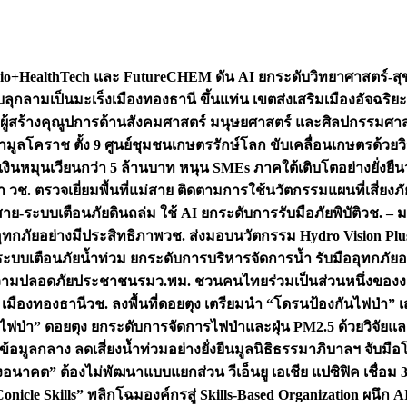
+HealthTech และ FutureCHEM ดัน AI ยกระดับวิทยาศาสตร์-สุข
บลุกลามเป็นมะเร็ง
เมืองทองธานี ขึ้นแท่น เขตส่งเสริมเมืองอัจฉริยะ
่องผู้สร้างคุณูปการด้านสังคมศาสตร์ มนุษยศาสตร์ และศิลปกรรมศ
ำมูลโคราช ตั้ง 9 ศูนย์ชุมชนเกษตรรักษ์โลก ขับเคลื่อนเกษตรด้วย
หมุนเวียนกว่า 5 ล้านบาท หนุน SMEs ภาคใต้เติบโตอย่างยั่งยืน
ำ วช. ตรวจเยี่ยมพื้นที่แม่สาย ติดตามการใช้นวัตกรรมแผนที่เสี่ยง
สาย-ระบบเตือนภัยดินถล่ม ใช้ AI ยกระดับการรับมือภัยพิบัติ
วช. – ม
อุทกภัยอย่างมีประสิทธิภาพ
วช. ส่งมอบนวัตกรรม Hydro Vision Plus
ระบบเตือนภัยน้ำท่วม ยกระดับการบริหารจัดการน้ำ รับมืออุทกภัยอ
มความปลอดภัยประชาชน
รมว.พม. ชวนคนไทยร่วมเป็นส่วนหนึ่งของง
 เมืองทองธานี
วช. ลงพื้นที่ดอยตุง เตรียมนำ “โดรนป้องกันไฟป่
นไฟป่า” ดอยตุง ยกระดับการจัดการไฟป่าและฝุ่น PM2.5 ด้วยวิจัย
อมูลกลาง ลดเสี่ยงน้ำท่วมอย่างยั่งยืน
มูลนิธิธรรมาภิบาลฯ จับม
งอนาคต” ต้องไม่พัฒนาแบบแยกส่วน วีเอ็นยู เอเชีย แปซิฟิค เชื่
“Conicle Skills” พลิกโฉมองค์กรสู่ Skills-Based Organization 