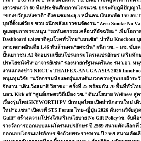
เยาวชนกว่า 60 ทีมประชันศักยภาพโดรน
วช. ยกระดับภูมิปัญญาไ
“ของขวัญแห่งชาติ” ดึงคนชมทะลุ 5 หมื่นคน เงินสะพัด 150 ลบ.
T
บุหรี่ตั้งแต่วัย 9 ขวบ ผนึกพลังเยาวชนจัดงาน “Zero Smoke No V
ดูแลสุขภาพ
วช.หนุน “รถทันตกรรมเคลื่อนที่อัจฉริยะ” เพิ่มโอกาสเ
Dashboard แห่งชาติคุมโรคทั่วไทย
“แสนชัย” นำทีม Knockout บุก 
เจาะตลาดอินเดีย 1.46 พันล้านคน
“ยศชนัน” ผนึก วช. – มช. ขับเ
ปั้นเยาวชน AI จัดอบรมเขียนโปรแกรมโดรนแปรอักษร เสริมทักษะ
ประโยชน์จริง
“อาจารย์เชน” รองนายกรัฐมนตรีและ รมว.อว. หนุ
งานแถลงข่าว NRCT x THAIFEX-ANUGA ASIA 2026 InnoFood,
หนุนทุนวิจัย “นวัตกรรมห้องลดฝุ่นแรงดันบวกควบคู่ระบบเฝ้าระวั
จัดงาน “เดิน-วิ่งสมาธิ วิสาขะ” ครั้งที่ 25 พร้อมกัน 70 พื้นที่ทั่วไทย
น
อว. Kick off “ศูนย์เกษตรวิถีเมือง วช.” ดันนโยบาย Wellness ส
เรื่องรุ่นใหม่
SKYWORTH PV ปักหมุดไทย เปิดสำนักงานใหม่ เดิน
ใหม่
“อ.เชน” เปิดเวที STS Forum ไทย–ญี่ปุ่น 2026 ดันงานวิจัยสู
Guilt” สร้างความโปร่งใสเสริมนโยบาย No Gift Policy
วช. จับมื
รางวัลการออกแบบแผนโดรนแปรอักษร ปี 2569 สนามคัดเลือกที่ 2 
ออกแบบโดรนแปรอักษร ชิงถ้วยพระราชทาน ปี 2569 สนามคัดเลื