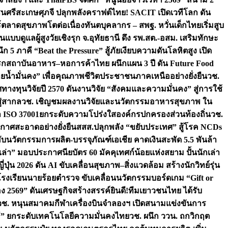
ชนศรีสะเกษ
ศุภจี ปลุกพลังคราฟต์ไทย! SACIT เปิดเวทีโลก ดัน
ร์ตลาดสุขภาพโตต่อเนื่อง
ทันตบุคลากร – สพฐ. หวั่นเด็กไทยเริ่มสูบ
นแบบดูแลผู้สูงวัยเชิงรุก จ.อุทัยธานี ดึง รพ.สต.-อสม. เสริมทักษะ
ึก 5 ภาคี “Beat the Pressure” สู้ภัยเงียบความดันโลหิตสูง เปิด
รก
สถาบันอาหาร–หอการค้าไทย ผนึกแผน 3 ปี ดัน Future Food
ยน้ำมั่นคง” เพื่อคุณภาพชีวิตประชาชนภาคเหนืออย่างยั่งยืน
วช.
ศทางทุนวิจัยปี 2570 ดันงานวิจัย “สังคมและความมั่นคง” สู่การใช้
ู่สากล
วช. เชิญชมผลงานวิจัยและนวัตกรรมอาหารสุขภาพ ใน
ล ISO 37001ยกระดับความโปร่งใสองค์กรปกครองส่วนท้องถิ่น
วช.
ากาศสะอาดอย่างยั่งยืน
สสส.ปลุกพลัง “ขยับประเทศ” สู้โรค NCDs
่ฮับนวัตกรรมการผลิต-บรรจุภัณฑ์เอเชีย คาดเงินสะพัด 5.5 พันล้า
เล่า” มอบประกาศนียบัตร 60 มัคคุเทศก์น้อยแห่งสยาม ปั้นนักเล่า
ปุ่น 2026 ดัน AI ขับเคลื่อนสุขภาพ–สิ่งแวดล้อม สร้างนักวิทย์รุ่น
โรงเรียนนายร้อยตำรวจ ขับเคลื่อนนวัตกรรมบอร์ดเกม “Gift or
ง 2569” ดันเศรษฐกิจสร้างสรรค์
ยินดี!ทีมเยาวชนไทย ได้รับ
วช. หนุนสมาคมกีฬาเครื่องบินจำลองฯ เปิดสนามแข่งขันการ
ิธี” ยกระดับเทคโนโลยีความมั่นคงไทย
วช. ผนึก ววน. ถกวิกฤต