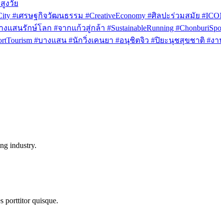
สูงวัย
rCity #เศรษฐกิจวัฒนธรรม #CreativeEconomy #ศิลปะร่วมสมัย #IC
งแสนรักษ์โลก #จากแก้วสู่กล้า #SustainableRunning #ChonburiSpor
Tourism #บางแสน #นักวิ่งเคนยา #อนุชิตจิว #ปิยะนุชสุขชาติ #งาน
ng industry.
s porttitor quisque.