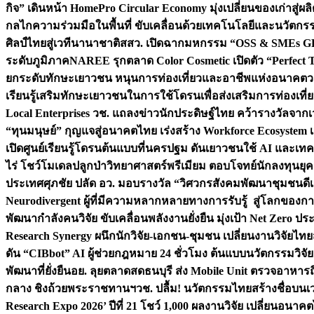
กิจ” เดินหน้า HomePro Circular Economy มุ่งเปลี่ยนของเก่าสู่ผล
กลไกความร่วมมือในพื้นที่ ขับเคลื่อนด้วยเทคโนโลยีและนวัตก
ศิลป์ไทยสู่เวทีนานาชาติ
สสว. เปิดฉากมหกรรม “OSS & SMEs GRO
ระดับภูมิภาค
NAREE รุกตลาด Color Cosmetic เปิดตัว “Perfect To
ยกระดับทักษะเยาวชน หนุนการท่องเที่ยวและอาชีพแห่งอนาคต
ว
เรียนรู้เสริมทักษะเยาวชนในการใช้โดรนเพื่อส่งเสริมการท่องเที
Local Enterprises
วช. แถลงข่าวนักประดิษฐ์ไทย คว้ารางวัลจากเว
“ทุนมนุษย์” กุญแจสู่อนาคตไทย เร่งสร้าง Workforce Ecosyste
เปิดศูนย์เรียนรู้โดรนต้นแบบที่นครปฐม ดันเยาวชนใช้ AI และเทคโน
ไร่ โชว์โมเดลปลูกป่าวิทยาศาสตร์พรีเมียม ตอบโจทย์นักลงทุนยุ
ประเทศ
ศุภชัย ปลัด อว. มอบรางวัล “วิศวกรสังคมพัฒนาชุมชนดีเด
Neurodivergent ผู้ที่มีความหลากหลายทางการรับรู้ สู่โลกของ
พัฒนากำลังคนวิจัย ขับเคลื่อนพลังงานยั่งยืน มุ่งเป้า Net Zero ป
Research Synergy ผนึกนักวิจัย-เอกชน-ชุมชน เปลี่ยนงานวิจัยไทย
ดัน “CIBbot” AI ผู้ช่วยกฎหมาย 24 ชั่วโมง ต้นแบบนวัตกรรมวิจัยย
พัฒนาที่ยั่งยืน
อย. ลุยตลาดสดธนบุรี ส่ง Mobile Unit ตรวจอาหาร
กลาง ชิงถ้วยพระราชทานฯ
วช. ปลื้ม! นวัตกรรมไทยสร้างชื่อบนเ
Research Expo 2026’ ปีที่ 21 โชว์ 1,000 ผลงานวิจัย เปลี่ยนอนาค