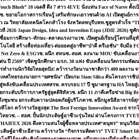
uch Blush” 18 เฉดสี ดึง 7 สาว 4EVE นั่งแท่น Face of Naree ตั้ง
ช. ขยายโอกาสการเรียนรู้ เสริมทักษะเยาวชนด้วย AI เปิดศูนย์การเร
่ยว ณ วิทยาลัยเทคนิคโคกสำโรง จังหวัดลพบุรี
บพท.ชูสูตรสำเร็จ “
ที 2026 Japan Design, Idea and Invention Expo (JDIE 2026) ชูศ
m เชื่อมการศึกษา–ทักษะ–ตลาดแรงงาน
วช. เปิดศูนย์เรียนรู้โดรนที่
โลยี สร้างสื่อท่องเที่ยว-ต่อยอดสู่อาชีพ
“ป่าดี ครีเอชัน” จับมือ 
ค Net Zero & ESG
วช. ผนึก สทนช.-สอศ. ลงนาม MOU ขับเคลื่อนงาน
่น ปี 2569” เชิดชูนักศึกษา มรภ. 38 แห่ง ขับเคลื่อนนวัตกรรมพั
การทำงาน
นักวิจัยไทยสุดปัง! คว้ารางวัลนานาชาติกว่า 400 ผลงาน 
ระเทศไทย
รองนายกฯ “ยศชนัน” เปิดเกม Siam Silica ดันโครงการชิปแห
สู่พลังขับเคลื่อนประเทศ
สรพ. ครบรอบ 17 ปี ชูมาตรฐาน HA ไทยสู่เ
กระดับบริการภาครัฐสู่ยุคดิจิทัล
วช. ผนึก 11 ภาคีเครือข่าย Big Br
ถึงชุมชน ยกระดับความปลอดภัยผู้บริโภค
วช. ผนึกมูลนิธิอาจารย์ส
วทีโลก คว้ารางวัลสูงสุด The Best Foreign Innovation Award จา
ตไทย
วช. – สอศ. ปั้นนักประดิษฐ์อาชีวะรุ่นใหม่ ผ่านโครงการ TVET
THAIFEX 2026 ดึงความสนใจผู้ซื้อหลายประเทศ
“ดนุพร” หนุนวิจัย
ระดิษฐ์อาชีวะอีสาน คว้ารางวัล “กิจกรรมติดดาว” TVET Smart Ide
คโนโลยีไร้คนขับ ชิงถ้วยพระราชทานฯ
วช. ผนึกสมาคมกีฬาเครื่องบิน