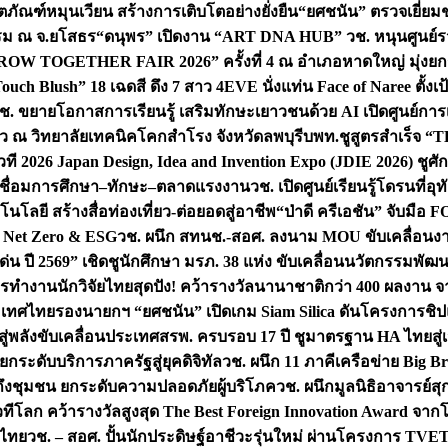
ิตภัณฑ์หมุนเวียน สร้างการเติบโตอย่างยั่งยืน
“ยศชนัน” ตรวจเยี่ย
รรม ณ จ.ยโสธร
“ดนุพร” เปิดงาน “ART DNA HUB” วช. หนุนศูนย์รว
W TOGETHER FAIR 2026” ครั้งที่ 4 ณ อำเภอหาดใหญ่ มุ่งยกระ
uch Blush” 18 เฉดสี ดึง 7 สาว 4EVE นั่งแท่น Face of Naree ตั้ง
ช. ขยายโอกาสการเรียนรู้ เสริมทักษะเยาวชนด้วย AI เปิดศูนย์การเร
่ยว ณ วิทยาลัยเทคนิคโคกสำโรง จังหวัดลพบุรี
บพท.ชูสูตรสำเร็จ “
ที 2026 Japan Design, Idea and Invention Expo (JDIE 2026) ชูศ
m เชื่อมการศึกษา–ทักษะ–ตลาดแรงงาน
วช. เปิดศูนย์เรียนรู้โดรนที่
โลยี สร้างสื่อท่องเที่ยว-ต่อยอดสู่อาชีพ
“ป่าดี ครีเอชัน” จับมือ 
ค Net Zero & ESG
วช. ผนึก สทนช.-สอศ. ลงนาม MOU ขับเคลื่อนงาน
่น ปี 2569” เชิดชูนักศึกษา มรภ. 38 แห่ง ขับเคลื่อนนวัตกรรมพั
การทำงาน
นักวิจัยไทยสุดปัง! คว้ารางวัลนานาชาติกว่า 400 ผลงาน 
ระเทศไทย
รองนายกฯ “ยศชนัน” เปิดเกม Siam Silica ดันโครงการชิปแห
สู่พลังขับเคลื่อนประเทศ
สรพ. ครบรอบ 17 ปี ชูมาตรฐาน HA ไทยสู่เ
กระดับบริการภาครัฐสู่ยุคดิจิทัล
วช. ผนึก 11 ภาคีเครือข่าย Big Br
ถึงชุมชน ยกระดับความปลอดภัยผู้บริโภค
วช. ผนึกมูลนิธิอาจารย์ส
วทีโลก คว้ารางวัลสูงสุด The Best Foreign Innovation Award จา
ตไทย
วช. – สอศ. ปั้นนักประดิษฐ์อาชีวะรุ่นใหม่ ผ่านโครงการ TVET