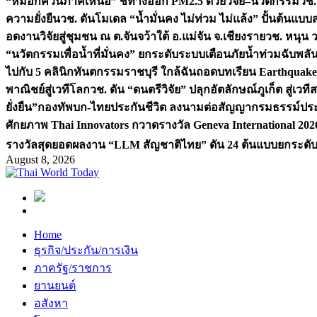
“หมอกควันภาคเหนือ” ชี้ทางออก PM2.5 ด้วยวิจัย–นวัตกรรม
วช.
ความยั่งยืน
วช. ดันโมเดล “น้ำมั่นคง ไม่ท่วม ไม่แล้ง” ปั้นต้นแบบ
อดงานวิจัยสู่ชุมชน ณ ต.จันจว้าใต้ อ.แม่จัน จ.เชียงราย
วช. หนุน 
“นวัตกรรมเพื่อน้ำที่มั่นคง” ยกระดับระบบเตือนภัยน้ำท่วมฉับพล
ไปกับ 5 คลินิกทันตกรรมราชบุรี ใกล้ฉัน
ถอดบทเรียน Earthquake 2
พาณิชย์สู่เวทีโลก
วช. ดัน “ดนตรีวิจัย” ปลุกอัตลักษณ์ภูเก็ต สู่เวท
ยั่งยืน”
กองทัพบก-ไทยประกันชีวิต ลงนามต่อสัญญากรมธรรม์ประกั
ศักยภาพ Thai Innovators กวาดรางวัล Geneva International 202
รางวัลสุดยอดผลงาน “LLM สัญชาติไทย” ดัน 24 ต้นแบบยกระดับงา
August 8, 2026
Home
ธุรกิจ/ประกัน/การเงิน
ภาครัฐ/ราชการ
ยานยนต์
อสังหา