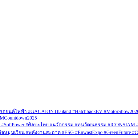
รถยนต์ไฟฟ้า #GACAIONThailand #HatchbackEV #MotorShow202
AMCountdown2025
SoftPower #ศิลปะไทย #นวัตกรรม #ทุนวัฒนธรรม #ICONSIAM #V
หมุนเวียน #พลังงานสะอาด #ESG #EnwastExpo #GreenFuture #Circul