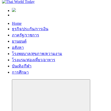
Home
ธุรกิจ/ประกัน/การเงิน
ภาครัฐ/ราชการ
ยานยนต์
อสังหา
โรงพยบาล/สุขภาพ/ความงาม
โรงแรม/ท่องเที่ยว/อาหาร
บันเทิง/กีฬา
การศึกษา