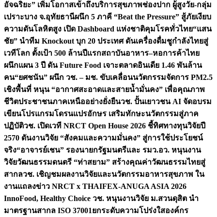
อัจฉริยะ” เพิ่มโอกาสเข้าถึงบริการสุขภาพช่องปาก ผู้สูงวัย-กลุ่ม
เปราะบาง จ.อุทัยธานี
ผนึก 5 ภาคี “Beat the Pressure” สู้ภัยเงียบ
ความดันโลหิตสูง เปิด Dashboard แห่งชาติคุมโรคทั่วไทย
“แสน
ชัย” นำทีม Knockout บุก 20 ประเทศ ดันเครื่องดื่มชูกำลังไทยสู่
เวทีโลก ตั้งเป้า 500 ล้านปีแรก
สถาบันอาหาร–หอการค้าไทย
ผนึกแผน 3 ปี ดัน Future Food เจาะตลาดอินเดีย 1.46 พันล้าน
คน
“ยศชนัน” ผนึก วช. – มช. ขับเคลื่อนนวัตกรรมจัดการ PM2.5
เชิงพื้นที่ หนุน “อากาศสะอาดและสายน้ำมั่นคง” เพื่อคุณภาพ
ชีวิตประชาชนภาคเหนืออย่างยั่งยืน
วช. ปั้นเยาวชน AI จัดอบรม
เขียนโปรแกรมโดรนแปรอักษร เสริมทักษะนวัตกรรมสู่ภาค
ปฏิบัติ
วช. เปิดเวที NRCT Open House 2026 ชี้ทิศทางทุนวิจัยปี
2570 ดันงานวิจัย “สังคมและความมั่นคง” สู่การใช้ประโยชน์
จริง
“อาจารย์เชน” รองนายกรัฐมนตรีและ รมว.อว. หนุนงาน
วิจัยวัฒนธรรมดนตรี “ท่าสยาม” สร้างคุณค่าวัฒนธรรมไทยสู่
สากล
วช. เชิญชมผลงานวิจัยและนวัตกรรมอาหารสุขภาพ ใน
งานแถลงข่าว NRCT x THAIFEX-ANUGA ASIA 2026
InnoFood, Healthy Choice
วช. หนุนงานวิจัย ม.สวนดุสิต นำ
มาตรฐานสากล ISO 37001ยกระดับความโปร่งใสองค์กร