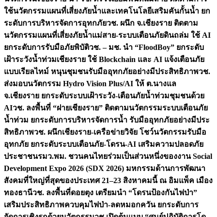
ใช้นวัตกรรมแผนที่เสี่ยงภัยน้ำและเทคโนโลยีเสริมคันกั้นน้ำ ยก
ระดับการบริหารจัดการอุทกภัย
วช. ผนึก จ.เชียงราย ติดตาม
นวัตกรรมแผนที่เสี่ยงภัยน้ำแม่สาย-ระบบเตือนภัยดินถล่ม ใช้ AI
ยกระดับการรับมือภัยพิบัติ
วช. – มช. นำ “FloodBoy” ยกระดับ
เฝ้าระวังน้ำท่วมเชียงราย ใช้ Blockchain และ AI แจ้งเตือนภัย
แบบเรียลไทม์ หนุนชุมชนรับมืออุทกภัยอย่างมีประสิทธิภาพ
วช.
ส่งมอบนวัตกรรม Hydro Vision Plus/AI ให้ ต.นางแล
จ.เชียงราย ยกระดับระบบเฝ้าระวัง-เตือนภัยน้ำท่วมชุมชนด้วย
AI
วช. ลงพื้นที่ “ฝายเชียงราย” ติดตามนวัตกรรมระบบเตือนภัย
น้ำท่วม ยกระดับการบริหารจัดการน้ำ รับมืออุทกภัยอย่างมีประ
สิทธิภาพ
วช. ผนึกเชียงราย-เครือข่ายวิจัย โชว์นวัตกรรมรับมือ
อุทกภัย ยกระดับระบบเตือนภัย-โดรน-AI เสริมความปลอดภัย
ประชาชน
รมว.พม. ชวนคนไทยร่วมเป็นส่วนหนึ่งของงาน Social
Development Expo 2026 (SDX 2026) มหกรรมด้านการพัฒนา
สังคมที่ใหญ่ที่สุดของประเทศ 21–23 สิงหาคมนี้ ณ อิมแพ็ค เมือง
ทองธานี
วช. ลงพื้นที่ดอยตุง เตรียมนำ “โดรนป้องกันไฟป่า”
เสริมประสิทธิภาพควบคุมไฟป่า-ลดหมอกควัน ยกระดับการ
จัดการเชิงรุกด้วยนวัตกรรม
วช.เปิดต้นแบบ “ศูนย์ปฏิบัติการโด