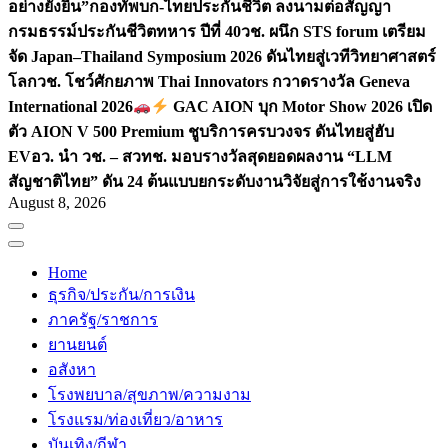
อย่างยั่งยืน”
กองทัพบก-ไทยประกันชีวิต ลงนามต่อสัญญา
กรมธรรม์ประกันชีวิตทหาร ปีที่ 40
วช. ผนึก STS forum เตรียม
จัด Japan–Thailand Symposium 2026 ดันไทยสู่เวทีวิทยาศาสตร์
โลก
วช. โชว์ศักยภาพ Thai Innovators กวาดรางวัล Geneva
International 2026
GAC AION บุก Motor Show 2026 เปิด
ตัว AION V 500 Premium ชูบริการครบวงจร ดันไทยสู่ฮับ
EV
อว. นำ วช. – สวทช. มอบรางวัลสุดยอดผลงาน “LLM
สัญชาติไทย” ดัน 24 ต้นแบบยกระดับงานวิจัยสู่การใช้งานจริง
August 8, 2026
Home
ธุรกิจ/ประกัน/การเงิน
ภาครัฐ/ราชการ
ยานยนต์
อสังหา
โรงพยบาล/สุขภาพ/ความงาม
โรงแรม/ท่องเที่ยว/อาหาร
บันเทิง/กีฬา