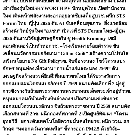
เล่า” มอบประกาศนียบัตร 60 มัคคุเทศก์น้อยแห่งสยาม ปั้นนัก
เล่าเรื่องรุ่นใหม่
SKYWORTH PV ปักหมุดไทย เปิดสำนักงาน
ใหม่ เดินหน้าพลังงานสะอาดลุยอาเซียนเต็มสูบ
วช. ผนึก STS
Forum ไทย–ญี่ปุ่น 2026 ดัน AI ขับเคลื่อนสุขภาพ–สิ่งแวดล้อม
สร้างนักวิทย์รุ่นใหม่
“อ.เชน” เปิดเวที STS Forum ไทย–ญี่ปุ่น
2026 ดันงานวิจัยสู่เศรษฐกิจจริง ชู Health Economy–เซมิ
คอนดักเตอร์เป็นหัวหอก
วช. –โรงเรียนนายร้อยตำรวจ ขับ
เคลื่อนนวัตกรรมบอร์ดเกม “Gift or Guilt” สร้างความโปร่งใส
เสริมนโยบาย No Gift Policy
วช. จับมือระนอง โชว์โดรนแปร
อักษร หนุนท่องเที่ยวงาน “อาบน้ำแร่แลระนอง 2569” ดัน
เศรษฐกิจสร้างสรรค์
ยินดี!ทีมเยาวชนไทย ได้รับรางวัลการ
ออกแบบแผนโดรนแปรอักษร ปี 2569 สนามคัดเลือกที่ 2 มุ่งสู่
การชิงรางวัลถ้วยพระราชทานพระบาทสมเด็จพระเจ้าอยู่หัว
วช.
หนุนสมาคมกีฬาเครื่องบินจำลองฯ เปิดสนามแข่งขันการ
ออกแบบโดรนแปรอักษร ชิงถ้วยพระราชทาน ปี 2569 สนามคัด
เลือกสนามที่ 2
วช. ผนึกกองทัพภาคที่ 2 เปิดศูนย์พัฒนา “โดรน
ยุทธวิธี” ยกระดับเทคโนโลยีความมั่นคงไทย
วช. ผนึก ววน. ถก
วิกฤต “หมอกควันภาคเหนือ” ชี้ทางออก PM2.5 ด้วยวิจัย–