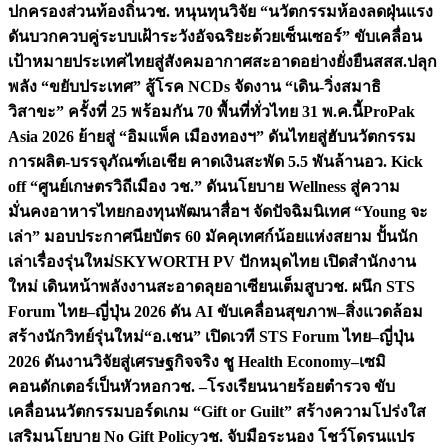
ปกครองส่วนท้องถิ่น
วช. หนุนทุนวิจัย “นวัตกรรมห้องลดฝุ่นแรง
ดันบวกควบคู่ระบบเฝ้าระวังอัจฉริยะด้วยเซ็นเซอร์” ขับเคลื่อน
เป้าหมายประเทศไทยสู่สังคมอากาศสะอาดอย่างยั่งยืน
สสส.ปลุก
พลัง “ขยับประเทศ” สู้โรค NCDs จัดงาน “เดิน-วิ่งสมาธิ
วิสาขะ” ครั้งที่ 25 พร้อมกัน 70 พื้นที่ทั่วไทย 31 พ.ค.นี้
ProPak
Asia 2026 ย้ายสู่ “อิมแพ็ค เมืองทองฯ” ดันไทยสู่ฮับนวัตกรรม
การผลิต-บรรจุภัณฑ์เอเชีย คาดเงินสะพัด 5.5 พันล้าน
อว. Kick
off “ศูนย์เกษตรวิถีเมือง วช.” ดันนโยบาย Wellness สู่ความ
มั่นคงอาหารไทย
กองทุนพัฒนาสื่อฯ จัดปัจฉิมนิเทศ “Young จะ
เล่า” มอบประกาศนียบัตร 60 มัคคุเทศก์น้อยแห่งสยาม ปั้นนัก
เล่าเรื่องรุ่นใหม่
SKYWORTH PV ปักหมุดไทย เปิดสำนักงาน
ใหม่ เดินหน้าพลังงานสะอาดลุยอาเซียนเต็มสูบ
วช. ผนึก STS
Forum ไทย–ญี่ปุ่น 2026 ดัน AI ขับเคลื่อนสุขภาพ–สิ่งแวดล้อม
สร้างนักวิทย์รุ่นใหม่
“อ.เชน” เปิดเวที STS Forum ไทย–ญี่ปุ่น
2026 ดันงานวิจัยสู่เศรษฐกิจจริง ชู Health Economy–เซมิ
คอนดักเตอร์เป็นหัวหอก
วช. –โรงเรียนนายร้อยตำรวจ ขับ
เคลื่อนนวัตกรรมบอร์ดเกม “Gift or Guilt” สร้างความโปร่งใส
เสริมนโยบาย No Gift Policy
วช. จับมือระนอง โชว์โดรนแปร