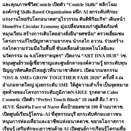
และคุณภาพชีวิต
Conicle เปิดตัว “Conicle Skills” พลิกโฉม
องค์กรสู่ Skills-Based Organization ผนึก AI ยกระดับทักษะ
แรงงานไทยรับโลกอนาคต
“อุไรวรรณ ตันติพิริยะกิจ” เดินหน้า
HomePro Circular Economy มุ่งเปลี่ยนของเก่าสู่ผลิตภัณฑ์
หมุนเวียน สร้างการเติบโตอย่างยั่งยืน
“ยศชนัน” ตรวจเยี่ยมชม
โครงการแก้ไขปัญหาความยากจน นำกลไก อววน. ร่วมสร้าง
กลไกความร่วมมือในพื้นที่ ขับเคลื่อนด้วยเทคโนโลยีและ
นวัตกรรม ณ จ.ยโสธร
“ดนุพร” เปิดงาน “ART DNA HUB” วช.
หนุนศูนย์รวมผู้เชี่ยวชาญและศูนย์กลางองค์ความรู้ ยกระดับทุน
ปัญญาทัศนศิลป์ไทยสู่เวทีนานาชาติ
สสว. เปิดฉากมหกรรม
“OSS & SMEs GROW TOGETHER FAIR 2026” ครั้งที่ 4 ณ
อำเภอหาดใหญ่ มุ่งยกระดับ SME ใต้สู่ความสำเร็จ เป็นจุดหมาย
สุดท้ายของโครงการระดับภูมิภาค
NAREE รุกตลาด Color
Cosmetic เปิดตัว “Perfect Touch Blush” 18 เฉดสี ดึง 7 สาว
4EVE นั่งแท่น Face of Naree ตั้งเป้ายอดขาย 100 ล้านบาท
วช.
เปิดศูนย์เรียนรู้โดรน–AI ที่สุพรรณบุรี ยกระดับทักษะเยาวชน
หนุนการท่องเที่ยวและอาชีพแห่งอนาคต
วช. ขยายโอกาสการ
เรียนรู้ เสริมทักษะเยาวชนด้วย AI เปิดศูนย์การเรียนรู้โดรนเพื่อ