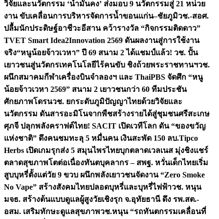
วิจัยและนวัตกรรม ‘น้ำมั่นคง’ ส่งมอบ 9 นวัตกรรมสู่ 21 หน่วย
งาน ขับเคลื่อนการบริหารจัดการน้ำขอนแก่น–ชัยภูมิ
วช.-สอศ.
ปลื้มนักประดิษฐ์อาชีวะอีสาน คว้ารางวัล “กิจกรรมติดดาว”
TVET Smart Idea2Innovation 2569 ดันผลงานสู่การใช้งาน
จริง
“หนูน้อยจ้าวเวหา” ปี 69 สนาม 2 ได้แชมป์แล้ว! วช. ปั้น
เยาวชนสู่นวัตกรเทคโนโลยีไร้คนขับ ชิงถ้วยพระราชทานฯ
วช.
ผนึกสมาคมกีฬาเครื่องบินจำลองฯ และ ThaiPBS จัดศึก “หนู
น้อยจ้าวเวหา 2569” สนาม 2 เยาวชนกว่า 60 ทีมประชัน
ศักยภาพโดรน
วช. ยกระดับภูมิปัญญาไทยด้วยวิจัยและ
นวัตกรรม ดันสารอะมิโนจากพืชสร้างรายได้สู่ชุมชนศรีสะเกษ
ศุภจี ปลุกพลังคราฟต์ไทย! SACIT เปิดเวทีโลก ดัน “ของขวัญ
แห่งชาติ” ดึงคนชมทะลุ 5 หมื่นคน เงินสะพัด 150 ลบ.
Tipco
Herbs เปิดเกมรุกส่ง 5 สมุนไพรไทยบุกตลาดเวลเนส มุ่งชิงแชร์
ตลาดสุขภาพโตต่อเนื่อง
ทันตบุคลากร – สพฐ. หวั่นเด็กไทยเริ่ม
สูบบุหรี่ตั้งแต่วัย 9 ขวบ ผนึกพลังเยาวชนจัดงาน “Zero Smoke
No Vape” สร้างสังคมไทยปลอดบุหรี่และบุหรี่ไฟฟ้า
วช. หนุน
มจธ. สร้างต้นแบบดูแลผู้สูงวัยเชิงรุก จ.อุทัยธานี ดึง รพ.สต.-
อสม. เสริมทักษะดูแลสุขภาพ
วช.หนุน “รถทันตกรรมเคลื่อนที่