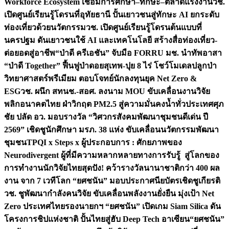
Workforce Ecosystem เชื่อมการศึกษา–ทักษะ–ตลาดแรงงาน
วช.
เปิดศูนย์เรียนรู้โดรนที่อุทัยธานี ปั้นเยาวชนสู่ทักษะ AI ยกระดับ
ท่องเที่ยวด้วยนวัตกรรม
วช. เปิดศูนย์เรียนรู้โดรนต้นแบบที่
นครปฐม ดันเยาวชนใช้ AI และเทคโนโลยี สร้างสื่อท่องเที่ยว-
ต่อยอดสู่อาชีพ
“ป่าดี ครีเอชัน” จับมือ FORRU มช. นำทัพอาสา
“ป่าดี Together” ฟื้นฟูป่าดอยสุเทพ-ปุย 8 ไร่ โชว์โมเดลปลูกป่า
วิทยาศาสตร์พรีเมียม ตอบโจทย์นักลงทุนยุค Net Zero &
ESG
วช. ผนึก สทนช.-สอศ. ลงนาม MOU ขับเคลื่อนงานวิจัย
พลิกอนาคตไทย ฝ่าวิกฤต PM2.5 สู่ความมั่นคงน้ำทั่วประเทศ
ศุภ
ชัย ปลัด อว. มอบรางวัล “วิศวกรสังคมพัฒนาชุมชนดีเด่น ปี
2569” เชิดชูนักศึกษา มรภ. 38 แห่ง ขับเคลื่อนนวัตกรรมพัฒนา
ชุมชน
TPQI x Steps x ผู้ประกอบการ : ศักยภาพของ
Neurodivergent ผู้ที่มีความหลากหลายทางการรับรู้ สู่โลกของ
การทำงาน
นักวิจัยไทยสุดปัง! คว้ารางวัลนานาชาติกว่า 400 ผล
งาน จาก 7 เวทีโลก “ยศชนัน” มอบประกาศนียบัตรเชิดชูเกียรติ
วช. ชูพัฒนากำลังคนวิจัย ขับเคลื่อนพลังงานยั่งยืน มุ่งเป้า Net
Zero ประเทศไทย
รองนายกฯ “ยศชนัน” เปิดเกม Siam Silica ดัน
โครงการชิปแห่งชาติ ปั้นไทยสู่ฮับ Deep Tech อาเซียน
“ยศชนัน”