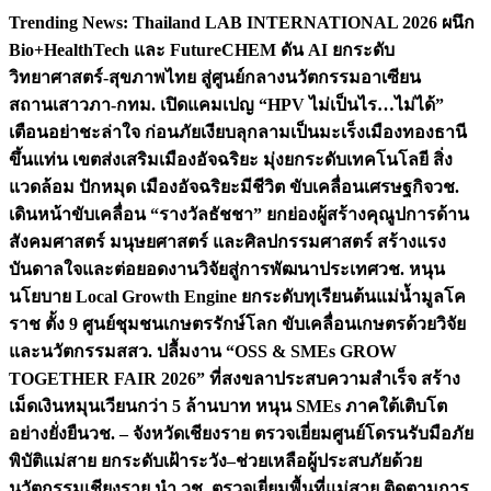
Skip
Trending News:
Thailand LAB INTERNATIONAL 2026 ผนึก
to
Bio+HealthTech และ FutureCHEM ดัน AI ยกระดับ
content
วิทยาศาสตร์-สุขภาพไทย สู่ศูนย์กลางนวัตกรรมอาเซียน
สถานเสาวภา-กทม. เปิดแคมเปญ “HPV ไม่เป็นไร…ไม่ได้”
เตือนอย่าชะล่าใจ ก่อนภัยเงียบลุกลามเป็นมะเร็ง
เมืองทองธานี
ขึ้นแท่น เขตส่งเสริมเมืองอัจฉริยะ มุ่งยกระดับเทคโนโลยี สิ่ง
แวดล้อม ปักหมุด เมืองอัจฉริยะมีชีวิต ขับเคลื่อนเศรษฐกิจ
วช.
เดินหน้าขับเคลื่อน “รางวัลธัชชา” ยกย่องผู้สร้างคุณูปการด้าน
สังคมศาสตร์ มนุษยศาสตร์ และศิลปกรรมศาสตร์ สร้างแรง
บันดาลใจและต่อยอดงานวิจัยสู่การพัฒนาประเทศ
วช. หนุน
นโยบาย Local Growth Engine ยกระดับทุเรียนต้นแม่น้ำมูลโค
ราช ตั้ง 9 ศูนย์ชุมชนเกษตรรักษ์โลก ขับเคลื่อนเกษตรด้วยวิจัย
และนวัตกรรม
สสว. ปลื้มงาน “OSS & SMEs GROW
TOGETHER FAIR 2026” ที่สงขลาประสบความสำเร็จ สร้าง
เม็ดเงินหมุนเวียนกว่า 5 ล้านบาท หนุน SMEs ภาคใต้เติบโต
อย่างยั่งยืน
วช. – จังหวัดเชียงราย ตรวจเยี่ยมศูนย์โดรนรับมือภัย
พิบัติแม่สาย ยกระดับเฝ้าระวัง–ช่วยเหลือผู้ประสบภัยด้วย
นวัตกรรม
เชียงราย นำ วช. ตรวจเยี่ยมพื้นที่แม่สาย ติดตามการ