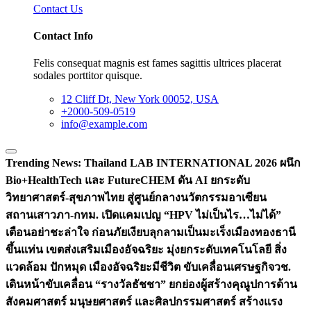
Contact Us
Contact Info
Felis consequat magnis est fames sagittis ultrices placerat
sodales porttitor quisque.
12 Cliff Dt, New York 00052, USA
+2000-509-0519
info@example.com
Trending News:
Thailand LAB INTERNATIONAL 2026 ผนึก
Bio+HealthTech และ FutureCHEM ดัน AI ยกระดับ
วิทยาศาสตร์-สุขภาพไทย สู่ศูนย์กลางนวัตกรรมอาเซียน
สถานเสาวภา-กทม. เปิดแคมเปญ “HPV ไม่เป็นไร…ไม่ได้”
เตือนอย่าชะล่าใจ ก่อนภัยเงียบลุกลามเป็นมะเร็ง
เมืองทองธานี
ขึ้นแท่น เขตส่งเสริมเมืองอัจฉริยะ มุ่งยกระดับเทคโนโลยี สิ่ง
แวดล้อม ปักหมุด เมืองอัจฉริยะมีชีวิต ขับเคลื่อนเศรษฐกิจ
วช.
เดินหน้าขับเคลื่อน “รางวัลธัชชา” ยกย่องผู้สร้างคุณูปการด้าน
สังคมศาสตร์ มนุษยศาสตร์ และศิลปกรรมศาสตร์ สร้างแรง