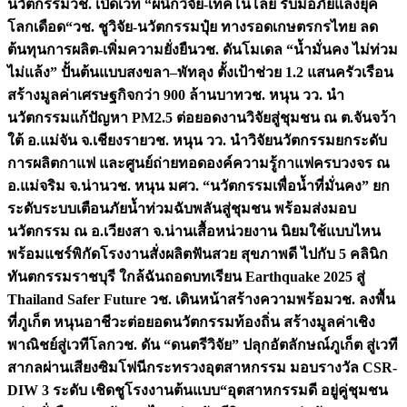
นวัตกรรม
วช. เปิดเวที “ผนึกวิจัย-เทคโนโลยี รับมือภัยแล้งยุค
โลกเดือด“
วช. ชูวิจัย-นวัตกรรมปุ๋ย ทางรอดเกษตรกรไทย ลด
ต้นทุนการผลิต-เพิ่มความยั่งยืน
วช. ดันโมเดล “น้ำมั่นคง ไม่ท่วม
ไม่แล้ง” ปั้นต้นแบบสงขลา–พัทลุง ตั้งเป้าช่วย 1.2 แสนครัวเรือน
สร้างมูลค่าเศรษฐกิจกว่า 900 ล้านบาท
วช. หนุน วว. นำ
นวัตกรรมแก้ปัญหา PM2.5 ต่อยอดงานวิจัยสู่ชุมชน ณ ต.จันจว้า
ใต้ อ.แม่จัน จ.เชียงราย
วช. หนุน วว. นำวิจัยนวัตกรรมยกระดับ
การผลิตกาแฟ และศูนย์ถ่ายทอดองค์ความรู้กาแฟครบวงจร ณ
อ.แม่จริม จ.น่าน
วช. หนุน มศว. “นวัตกรรมเพื่อน้ำที่มั่นคง” ยก
ระดับระบบเตือนภัยน้ำท่วมฉับพลันสู่ชุมชน พร้อมส่งมอบ
นวัตกรรม ณ อ.เวียงสา จ.น่าน
เสื้อหน่วยงาน นิยมใช้แบบไหน
พร้อมแชร์พิกัดโรงงานสั่งผลิต
ฟันสวย สุขภาพดี ไปกับ 5 คลินิก
ทันตกรรมราชบุรี ใกล้ฉัน
ถอดบทเรียน Earthquake 2025 สู่
Thailand Safer Future วช. เดินหน้าสร้างความพร้อม
วช. ลงพื้น
ที่ภูเก็ต หนุนอาชีวะต่อยอดนวัตกรรมท้องถิ่น สร้างมูลค่าเชิง
พาณิชย์สู่เวทีโลก
วช. ดัน “ดนตรีวิจัย” ปลุกอัตลักษณ์ภูเก็ต สู่เวที
สากลผ่านเสียงซิมโฟนี
กระทรวงอุตสาหกรรม มอบรางวัล CSR-
DIW 3 ระดับ เชิดชูโรงงานต้นแบบ“อุตสาหกรรมดี อยู่คู่ชุมชน