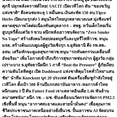
ศุภจี ปลุกพลังคราฟต์ไทย! SACIT เปิดเวทีโลก ดัน “ของขวัญ
แห่งชาติ” ดึงคนชมทะลุ 5 หมื่นคน เงินสะพัด 150 ลบ.
Tipco
Herbs เปิดเกมรุกส่ง 5 สมุนไพรไทยบุกตลาดเวลเนส มุ่งชิงแชร์
ตลาดสุขภาพโตต่อเนื่อง
ทันตบุคลากร – สพฐ. หวั่นเด็กไทยเริ่ม
สูบบุหรี่ตั้งแต่วัย 9 ขวบ ผนึกพลังเยาวชนจัดงาน “Zero Smoke
No Vape” สร้างสังคมไทยปลอดบุหรี่และบุหรี่ไฟฟ้า
วช. หนุน
มจธ. สร้างต้นแบบดูแลผู้สูงวัยเชิงรุก จ.อุทัยธานี ดึง รพ.สต.-
อสม. เสริมทักษะดูแลสุขภาพ
วช.หนุน “รถทันตกรรมเคลื่อนที่
อัจฉริยะ” เพิ่มโอกาสเข้าถึงบริการสุขภาพช่องปาก ผู้สูงวัย-กลุ่ม
เปราะบาง จ.อุทัยธานี
ผนึก 5 ภาคี “Beat the Pressure” สู้ภัยเงียบ
ความดันโลหิตสูง เปิด Dashboard แห่งชาติคุมโรคทั่วไทย
“แสน
ชัย” นำทีม Knockout บุก 20 ประเทศ ดันเครื่องดื่มชูกำลังไทยสู่
เวทีโลก ตั้งเป้า 500 ล้านปีแรก
สถาบันอาหาร–หอการค้าไทย
ผนึกแผน 3 ปี ดัน Future Food เจาะตลาดอินเดีย 1.46 พันล้าน
คน
“ยศชนัน” ผนึก วช. – มช. ขับเคลื่อนนวัตกรรมจัดการ PM2.5
เชิงพื้นที่ หนุน “อากาศสะอาดและสายน้ำมั่นคง” เพื่อคุณภาพ
ชีวิตประชาชนภาคเหนืออย่างยั่งยืน
วช. ปั้นเยาวชน AI จัดอบรม