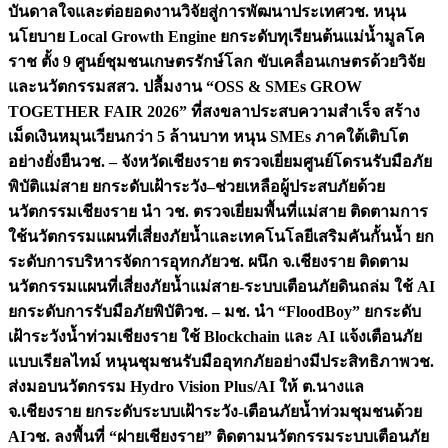
บันดาลใจและต่อยอดงานวิจัยสู่การพัฒนาประเทศ
วช. หนุน
นโยบาย Local Growth Engine ยกระดับทุเรียนต้นแม่น้ำมูลโค
ราช ตั้ง 9 ศูนย์ชุมชนเกษตรรักษ์โลก ขับเคลื่อนเกษตรด้วยวิจัย
และนวัตกรรม
สสว. ปลื้มงาน “OSS & SMEs GROW
TOGETHER FAIR 2026” ที่สงขลาประสบความสำเร็จ สร้าง
เม็ดเงินหมุนเวียนกว่า 5 ล้านบาท หนุน SMEs ภาคใต้เติบโต
อย่างยั่งยืน
วช. – จังหวัดเชียงราย ตรวจเยี่ยมศูนย์โดรนรับมือภัย
พิบัติแม่สาย ยกระดับเฝ้าระวัง–ช่วยเหลือผู้ประสบภัยด้วย
นวัตกรรม
เชียงราย นำ วช. ตรวจเยี่ยมพื้นที่แม่สาย ติดตามการ
ใช้นวัตกรรมแผนที่เสี่ยงภัยน้ำและเทคโนโลยีเสริมคันกั้นน้ำ ยก
ระดับการบริหารจัดการอุทกภัย
วช. ผนึก จ.เชียงราย ติดตาม
นวัตกรรมแผนที่เสี่ยงภัยน้ำแม่สาย-ระบบเตือนภัยดินถล่ม ใช้ AI
ยกระดับการรับมือภัยพิบัติ
วช. – มช. นำ “FloodBoy” ยกระดับ
เฝ้าระวังน้ำท่วมเชียงราย ใช้ Blockchain และ AI แจ้งเตือนภัย
แบบเรียลไทม์ หนุนชุมชนรับมืออุทกภัยอย่างมีประสิทธิภาพ
วช.
ส่งมอบนวัตกรรม Hydro Vision Plus/AI ให้ ต.นางแล
จ.เชียงราย ยกระดับระบบเฝ้าระวัง-เตือนภัยน้ำท่วมชุมชนด้วย
AI
วช. ลงพื้นที่ “ฝายเชียงราย” ติดตามนวัตกรรมระบบเตือนภัย