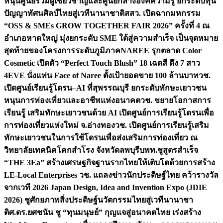
หนุนศูนย์รวมผู้เชี่ยวชาญและศูนย์กลางองค์ความรู้ ยกระดับทุน
ปัญญาทัศนศิลป์ไทยสู่เวทีนานาชาติ
สสว. เปิดฉากมหกรรม
“OSS & SMEs GROW TOGETHER FAIR 2026” ครั้งที่ 4 ณ
อำเภอหาดใหญ่ มุ่งยกระดับ SME ใต้สู่ความสำเร็จ เป็นจุดหมาย
สุดท้ายของโครงการระดับภูมิภาค
NAREE รุกตลาด Color
Cosmetic เปิดตัว “Perfect Touch Blush” 18 เฉดสี ดึง 7 สาว
4EVE นั่งแท่น Face of Naree ตั้งเป้ายอดขาย 100 ล้านบาท
วช.
เปิดศูนย์เรียนรู้โดรน–AI ที่สุพรรณบุรี ยกระดับทักษะเยาวชน
หนุนการท่องเที่ยวและอาชีพแห่งอนาคต
วช. ขยายโอกาสการ
เรียนรู้ เสริมทักษะเยาวชนด้วย AI เปิดศูนย์การเรียนรู้โดรนเพื่อ
การท่องเที่ยวแห่งใหม่ จ.อ่างทอง
วช. เปิดศูนย์การเรียนรู้เสริม
ทักษะเยาวชนในการใช้โดรนเพื่อส่งเสริมการท่องเที่ยว ณ
วิทยาลัยเทคนิคโคกสำโรง จังหวัดลพบุรี
บพท.ชูสูตรสำเร็จ
“THE 3Ea” สร้างเศรษฐกิจฐานรากไทยให้เติบโตด้วยการสร้าง
LE-Local Enterprises
วช. แถลงข่าวนักประดิษฐ์ไทย คว้ารางวัล
จากเวที 2026 Japan Design, Idea and Invention Expo (JDIE
2026) ชูศักยภาพสิ่งประดิษฐ์นวัตกรรมไทยสู่เวทีนานาชา
ติ
ศ.ดร.ยศชนัน ชู “ทุนมนุษย์” กุญแจสู่อนาคตไทย เร่งสร้าง