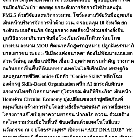
รนป้องกันไฟป่า” ดอยตุง ยกระดับการจัดการไฟป่าและฝุ่น
PM2.5 ด้วยวิจัยและนวัตกรรม
วช. โชว์ผลงานวิจัยรับมืออุทกภัย
เดินหน้าบริหารจัดการน้ำด้วย ววน. ครอบคลุม 10 จังหวัด ยก
ระดับระบบเตือนภัย-ข้อมูลกลาง ลดเสี่ยงน้ำท่วมอย่างยั่งยืน
มูลนิธิธรรมาภิบาลฯ จับมือโรงเรียนรัตนโกสินทร์สมโภช
บางเขน ลงนาม MOU พัฒนาหลักสูตรกฎหมาย ปลูกฝังธรรมาภิ
บาลเยาวชน ระยะ 5 ปี
เมืองแห่งอนาคต” ต้องไม่พัฒนาแบบแยก
ส่วน วีเอ็นยู เอเชีย แปซิฟิค เชื่อม 3 อุตสาหกรรมสำคัญ วางภาค
ตะวันออกเป็นพื้นที่ต้นแบบของเทคโนโลยีเพื่อเมือง เศรษฐกิจ
และคุณภาพชีวิต
Conicle เปิดตัว “Conicle Skills” พลิกโฉม
องค์กรสู่ Skills-Based Organization ผนึก AI ยกระดับทักษะ
แรงงานไทยรับโลกอนาคต
“อุไรวรรณ ตันติพิริยะกิจ” เดินหน้า
HomePro Circular Economy มุ่งเปลี่ยนของเก่าสู่ผลิตภัณฑ์
หมุนเวียน สร้างการเติบโตอย่างยั่งยืน
“ยศชนัน” ตรวจเยี่ยมชม
โครงการแก้ไขปัญหาความยากจน นำกลไก อววน. ร่วมสร้าง
กลไกความร่วมมือในพื้นที่ ขับเคลื่อนด้วยเทคโนโลยีและ
นวัตกรรม ณ จ.ยโสธร
“ดนุพร” เปิดงาน “ART DNA HUB” วช.