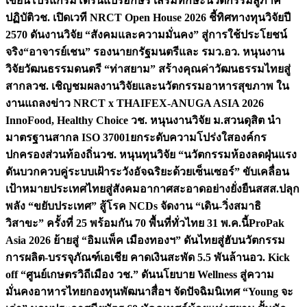
เขียนโปรแกรมโดรนแปรอักษร เสริมทักษะนวัตกรรมสู่ภาค
ปฏิบัติ
วช. เปิดเวที NRCT Open House 2026 ชี้ทิศทางทุนวิจัยปี
2570 ดันงานวิจัย “สังคมและความมั่นคง” สู่การใช้ประโยชน์
จริง
“อาจารย์เชน” รองนายกรัฐมนตรีและ รมว.อว. หนุนงาน
วิจัยวัฒนธรรมดนตรี “ท่าสยาม” สร้างคุณค่าวัฒนธรรมไทยสู่
สากล
วช. เชิญชมผลงานวิจัยและนวัตกรรมอาหารสุขภาพ ใน
งานแถลงข่าว NRCT x THAIFEX-ANUGA ASIA 2026
InnoFood, Healthy Choice
วช. หนุนงานวิจัย ม.สวนดุสิต นำ
มาตรฐานสากล ISO 37001ยกระดับความโปร่งใสองค์กร
ปกครองส่วนท้องถิ่น
วช. หนุนทุนวิจัย “นวัตกรรมห้องลดฝุ่นแรง
ดันบวกควบคู่ระบบเฝ้าระวังอัจฉริยะด้วยเซ็นเซอร์” ขับเคลื่อน
เป้าหมายประเทศไทยสู่สังคมอากาศสะอาดอย่างยั่งยืน
สสส.ปลุก
พลัง “ขยับประเทศ” สู้โรค NCDs จัดงาน “เดิน-วิ่งสมาธิ
วิสาขะ” ครั้งที่ 25 พร้อมกัน 70 พื้นที่ทั่วไทย 31 พ.ค.นี้
ProPak
Asia 2026 ย้ายสู่ “อิมแพ็ค เมืองทองฯ” ดันไทยสู่ฮับนวัตกรรม
การผลิต-บรรจุภัณฑ์เอเชีย คาดเงินสะพัด 5.5 พันล้าน
อว. Kick
off “ศูนย์เกษตรวิถีเมือง วช.” ดันนโยบาย Wellness สู่ความ
มั่นคงอาหารไทย
กองทุนพัฒนาสื่อฯ จัดปัจฉิมนิเทศ “Young จะ