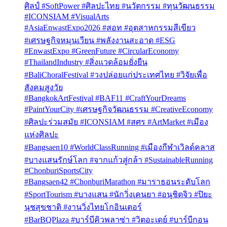
ศิลป์ #SoftPower #ศิลปะไทย #นวัตกรรม #ทุนวัฒนธรรม
#ICONSIAM #VisualArts
#AsiaEnwastExpo2026 #สอท #อุตสาหกรรมสีเขียว
#เศรษฐกิจหมุนเวียน #พลังงานสะอาด #ESG
#EnwastExpo #GreenFuture #CircularEconomy
#ThailandIndustry #สิ่งแวดล้อมยั่งยืน
#BaliChoralFestival #วงปล่อยแก่ประเทศไทย #วิจัยเพื่อ
สังคมสูงวัย
#BangkokArtFestival #BAF11 #CraftYourDreams
#PaintYourCity #เศรษฐกิจวัฒนธรรม #CreativeEconomy
#ศิลปะร่วมสมัย #ICONSIAM #สศร #ArtMarket #เมือง
แห่งศิลปะ
#Bangsaen10 #WorldClassRunning #เมืองกีฬาเวิลด์คลาส
#บางแสนรักษ์โลก #จากแก้วสู่กล้า #SustainableRunning
#ChonburiSportsCity
#Bangsaen42 #ChonburiMarathon #มาราธอนระดับโลก
#SportTourism #บางแสน #นักวิ่งเคนยา #อนุชิตจิว #ปิยะ
นุชสุขชาติ #งานวิ่งไทยโกอินเตอร์
#BarBQPlaza #บาร์บีคิวพลาซ่า #วิตอะเดย์ #บาร์บีกอน