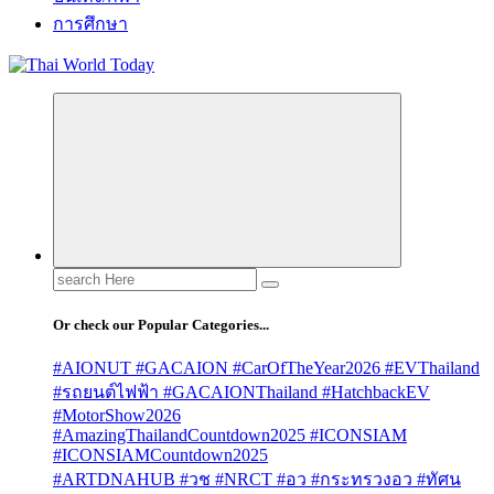
การศึกษา
Search
for:
Or check our Popular Categories...
#AIONUT #GACAION #CarOfTheYear2026 #EVThailand
#รถยนต์ไฟฟ้า #GACAIONThailand #HatchbackEV
#MotorShow2026
#AmazingThailandCountdown2025 #ICONSIAM
#ICONSIAMCountdown2025
#ARTDNAHUB #วช #NRCT #อว #กระทรวงอว #ทัศน