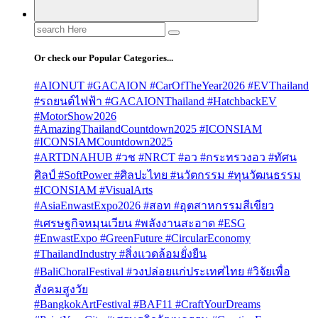
Search
for:
Or check our Popular Categories...
#AIONUT #GACAION #CarOfTheYear2026 #EVThailand
#รถยนต์ไฟฟ้า #GACAIONThailand #HatchbackEV
#MotorShow2026
#AmazingThailandCountdown2025 #ICONSIAM
#ICONSIAMCountdown2025
#ARTDNAHUB #วช #NRCT #อว #กระทรวงอว #ทัศน
ศิลป์ #SoftPower #ศิลปะไทย #นวัตกรรม #ทุนวัฒนธรรม
#ICONSIAM #VisualArts
#AsiaEnwastExpo2026 #สอท #อุตสาหกรรมสีเขียว
#เศรษฐกิจหมุนเวียน #พลังงานสะอาด #ESG
#EnwastExpo #GreenFuture #CircularEconomy
#ThailandIndustry #สิ่งแวดล้อมยั่งยืน
#BaliChoralFestival #วงปล่อยแก่ประเทศไทย #วิจัยเพื่อ
สังคมสูงวัย
#BangkokArtFestival #BAF11 #CraftYourDreams