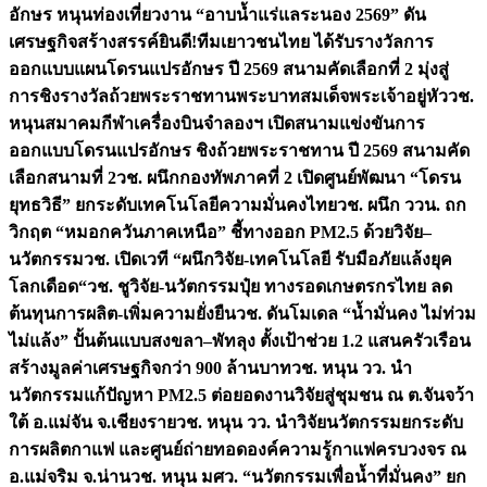
อักษร หนุนท่องเที่ยวงาน “อาบน้ำแร่แลระนอง 2569” ดัน
เศรษฐกิจสร้างสรรค์
ยินดี!ทีมเยาวชนไทย ได้รับรางวัลการ
ออกแบบแผนโดรนแปรอักษร ปี 2569 สนามคัดเลือกที่ 2 มุ่งสู่
การชิงรางวัลถ้วยพระราชทานพระบาทสมเด็จพระเจ้าอยู่หัว
วช.
หนุนสมาคมกีฬาเครื่องบินจำลองฯ เปิดสนามแข่งขันการ
ออกแบบโดรนแปรอักษร ชิงถ้วยพระราชทาน ปี 2569 สนามคัด
เลือกสนามที่ 2
วช. ผนึกกองทัพภาคที่ 2 เปิดศูนย์พัฒนา “โดรน
ยุทธวิธี” ยกระดับเทคโนโลยีความมั่นคงไทย
วช. ผนึก ววน. ถก
วิกฤต “หมอกควันภาคเหนือ” ชี้ทางออก PM2.5 ด้วยวิจัย–
นวัตกรรม
วช. เปิดเวที “ผนึกวิจัย-เทคโนโลยี รับมือภัยแล้งยุค
โลกเดือด“
วช. ชูวิจัย-นวัตกรรมปุ๋ย ทางรอดเกษตรกรไทย ลด
ต้นทุนการผลิต-เพิ่มความยั่งยืน
วช. ดันโมเดล “น้ำมั่นคง ไม่ท่วม
ไม่แล้ง” ปั้นต้นแบบสงขลา–พัทลุง ตั้งเป้าช่วย 1.2 แสนครัวเรือน
สร้างมูลค่าเศรษฐกิจกว่า 900 ล้านบาท
วช. หนุน วว. นำ
นวัตกรรมแก้ปัญหา PM2.5 ต่อยอดงานวิจัยสู่ชุมชน ณ ต.จันจว้า
ใต้ อ.แม่จัน จ.เชียงราย
วช. หนุน วว. นำวิจัยนวัตกรรมยกระดับ
การผลิตกาแฟ และศูนย์ถ่ายทอดองค์ความรู้กาแฟครบวงจร ณ
อ.แม่จริม จ.น่าน
วช. หนุน มศว. “นวัตกรรมเพื่อน้ำที่มั่นคง” ยก