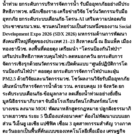
น้ำท่วม ยกระดับการบริหารจัดการน้ำ รับมืออุทกภัยอย่างมีประ
สิทธิภาพ
วช. ผนึกเชียงราย-เครือข่ายวิจัย โชว์นวัตกรรมรับมือ
อุทกภัย ยกระดับระบบเตือนภัย-โดรน-AI เสริมความปลอดภัย
ประชาชน
รมว.พม. ชวนคนไทยร่วมเป็นส่วนหนึ่งของงาน Social
Development Expo 2026 (SDX 2026) มหกรรมด้านการพัฒนา
สังคมที่ใหญ่ที่สุดของประเทศ 21–23 สิงหาคมนี้ ณ อิมแพ็ค เมือง
ทองธานี
วช. ลงพื้นที่ดอยตุง เตรียมนำ “โดรนป้องกันไฟป่า”
เสริมประสิทธิภาพควบคุมไฟป่า-ลดหมอกควัน ยกระดับการ
จัดการเชิงรุกด้วยนวัตกรรม
วช.เปิดต้นแบบ “ศูนย์ปฏิบัติการโด
รนป้องกันไฟป่า” ดอยตุง ยกระดับการจัดการไฟป่าและฝุ่น
PM2.5 ด้วยวิจัยและนวัตกรรม
วช. โชว์ผลงานวิจัยรับมืออุทกภัย
เดินหน้าบริหารจัดการน้ำด้วย ววน. ครอบคลุม 10 จังหวัด ยก
ระดับระบบเตือนภัย-ข้อมูลกลาง ลดเสี่ยงน้ำท่วมอย่างยั่งยืน
มูลนิธิธรรมาภิบาลฯ จับมือโรงเรียนรัตนโกสินทร์สมโภช
บางเขน ลงนาม MOU พัฒนาหลักสูตรกฎหมาย ปลูกฝังธรรมาภิ
บาลเยาวชน ระยะ 5 ปี
เมืองแห่งอนาคต” ต้องไม่พัฒนาแบบแยก
ส่วน วีเอ็นยู เอเชีย แปซิฟิค เชื่อม 3 อุตสาหกรรมสำคัญ วางภาค
ตะวันออกเป็นพื้นที่ต้นแบบของเทคโนโลยีเพื่อเมือง เศรษฐกิจ