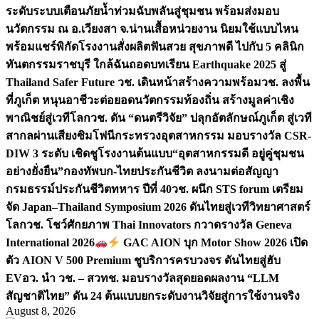
ระดับระบบเตือนภัยน้ำท่วมฉับพลันสู่ชุมชน พร้อมส่งมอบ
นวัตกรรม ณ อ.เวียงสา จ.น่าน
เสื้อหน่วยงาน นิยมใช้แบบไหน
พร้อมแชร์พิกัดโรงงานสั่งผลิต
ฟันสวย สุขภาพดี ไปกับ 5 คลินิก
ทันตกรรมราชบุรี ใกล้ฉัน
ถอดบทเรียน Earthquake 2025 สู่
Thailand Safer Future วช. เดินหน้าสร้างความพร้อม
วช. ลงพื้น
ที่ภูเก็ต หนุนอาชีวะต่อยอดนวัตกรรมท้องถิ่น สร้างมูลค่าเชิง
พาณิชย์สู่เวทีโลก
วช. ดัน “ดนตรีวิจัย” ปลุกอัตลักษณ์ภูเก็ต สู่เวที
สากลผ่านเสียงซิมโฟนี
กระทรวงอุตสาหกรรม มอบรางวัล CSR-
DIW 3 ระดับ เชิดชูโรงงานต้นแบบ“อุตสาหกรรมดี อยู่คู่ชุมชน
อย่างยั่งยืน”
กองทัพบก-ไทยประกันชีวิต ลงนามต่อสัญญา
กรมธรรม์ประกันชีวิตทหาร ปีที่ 40
วช. ผนึก STS forum เตรียม
จัด Japan–Thailand Symposium 2026 ดันไทยสู่เวทีวิทยาศาสตร์
โลก
วช. โชว์ศักยภาพ Thai Innovators กวาดรางวัล Geneva
International 2026
GAC AION บุก Motor Show 2026 เปิด
ตัว AION V 500 Premium ชูบริการครบวงจร ดันไทยสู่ฮับ
EV
อว. นำ วช. – สวทช. มอบรางวัลสุดยอดผลงาน “LLM
สัญชาติไทย” ดัน 24 ต้นแบบยกระดับงานวิจัยสู่การใช้งานจริง
August 8, 2026