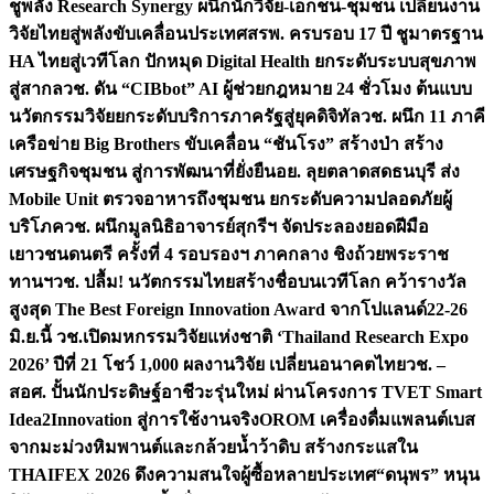
ชูพลัง Research Synergy ผนึกนักวิจัย-เอกชน-ชุมชน เปลี่ยนงาน
วิจัยไทยสู่พลังขับเคลื่อนประเทศ
สรพ. ครบรอบ 17 ปี ชูมาตรฐาน
HA ไทยสู่เวทีโลก ปักหมุด Digital Health ยกระดับระบบสุขภาพ
สู่สากล
วช. ดัน “CIBbot” AI ผู้ช่วยกฎหมาย 24 ชั่วโมง ต้นแบบ
นวัตกรรมวิจัยยกระดับบริการภาครัฐสู่ยุคดิจิทัล
วช. ผนึก 11 ภาคี
เครือข่าย Big Brothers ขับเคลื่อน “ชันโรง” สร้างป่า สร้าง
เศรษฐกิจชุมชน สู่การพัฒนาที่ยั่งยืน
อย. ลุยตลาดสดธนบุรี ส่ง
Mobile Unit ตรวจอาหารถึงชุมชน ยกระดับความปลอดภัยผู้
บริโภค
วช. ผนึกมูลนิธิอาจารย์สุกรีฯ จัดประลองยอดฝีมือ
เยาวชนดนตรี ครั้งที่ 4 รอบรองฯ ภาคกลาง ชิงถ้วยพระราช
ทานฯ
วช. ปลื้ม! นวัตกรรมไทยสร้างชื่อบนเวทีโลก คว้ารางวัล
สูงสุด The Best Foreign Innovation Award จากโปแลนด์
22-26
มิ.ย.นี้ วช.เปิดมหกรรมวิจัยแห่งชาติ ‘Thailand Research Expo
2026’ ปีที่ 21 โชว์ 1,000 ผลงานวิจัย เปลี่ยนอนาคตไทย
วช. –
สอศ. ปั้นนักประดิษฐ์อาชีวะรุ่นใหม่ ผ่านโครงการ TVET Smart
Idea2Innovation สู่การใช้งานจริง
OROM เครื่องดื่มแพลนต์เบส
จากมะม่วงหิมพานต์และกล้วยน้ำว้าดิบ สร้างกระแสใน
THAIFEX 2026 ดึงความสนใจผู้ซื้อหลายประเทศ
“ดนุพร” หนุน