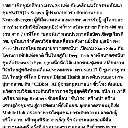
2569” เชิดชูนักศึกษา มรภ. 38 แห่ง ขับเคลื่อนนวัตกรรมพัฒนา
ชุมชน
TPQI x Steps x ผู้ประกอบการ : ศักยภาพของ
Neurodivergent ผู้ที่มีความหลากหลายทางการรับรู้ สู่โลกของ
การทำงาน
นักวิจัยไทยสุดปัง! คว้ารางวัลนานาชาติกว่า 400 ผล
งาน จาก 7 เวทีโลก “ยศชนัน” มอบประกาศนียบัตรเชิดชูเกียรติ
วช. ชูพัฒนากำลังคนวิจัย ขับเคลื่อนพลังงานยั่งยืน มุ่งเป้า Net
Zero ประเทศไทย
รองนายกฯ “ยศชนัน” เปิดเกม Siam Silica ดัน
โครงการชิปแห่งชาติ ปั้นไทยสู่ฮับ Deep Tech อาเซียน
“ยศชนัน”
ชูพลัง Research Synergy ผนึกนักวิจัย-เอกชน-ชุมชน เปลี่ยนงาน
วิจัยไทยสู่พลังขับเคลื่อนประเทศ
สรพ. ครบรอบ 17 ปี ชูมาตรฐาน
HA ไทยสู่เวทีโลก ปักหมุด Digital Health ยกระดับระบบสุขภาพ
สู่สากล
วช. ดัน “CIBbot” AI ผู้ช่วยกฎหมาย 24 ชั่วโมง ต้นแบบ
นวัตกรรมวิจัยยกระดับบริการภาครัฐสู่ยุคดิจิทัล
วช. ผนึก 11 ภาคี
เครือข่าย Big Brothers ขับเคลื่อน “ชันโรง” สร้างป่า สร้าง
เศรษฐกิจชุมชน สู่การพัฒนาที่ยั่งยืน
อย. ลุยตลาดสดธนบุรี ส่ง
Mobile Unit ตรวจอาหารถึงชุมชน ยกระดับความปลอดภัยผู้
บริโภค
วช. ผนึกมูลนิธิอาจารย์สุกรีฯ จัดประลองยอดฝีมือ
เยาวชนดนตรี ครั้งที่ 4 รอบรองฯ ภาคกลาง ชิงถ้วยพระราช