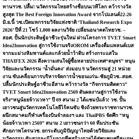
ทานฯ
วช. ปลื้ม! นวัตกรรมไทยสร้างชื่อบนเวทีโลก คว้ารางวัล
สูงสุด The Best Foreign Innovation Award จากโปแลนด์
22-26
มิ.ย.นี้ วช.เปิดมหกรรมวิจัยแห่งชาติ ‘Thailand Research Expo
2026’ ปีที่ 21 โชว์ 1,000 ผลงานวิจัย เปลี่ยนอนาคตไทย
วช. –
สอศ. ปั้นนักประดิษฐ์อาชีวะรุ่นใหม่ ผ่านโครงการ TVET Smart
Idea2Innovation สู่การใช้งานจริง
OROM เครื่องดื่มแพลนต์เบส
จากมะม่วงหิมพานต์และกล้วยน้ำว้าดิบ สร้างกระแสใน
THAIFEX 2026 ดึงความสนใจผู้ซื้อหลายประเทศ
“ดนุพร” หนุน
วิจัยและนวัตกรรม ‘น้ำมั่นคง’ ส่งมอบ 9 นวัตกรรมสู่ 21 หน่วย
งาน ขับเคลื่อนการบริหารจัดการน้ำขอนแก่น–ชัยภูมิ
วช.-สอศ.
ปลื้มนักประดิษฐ์อาชีวะอีสาน คว้ารางวัล “กิจกรรมติดดาว”
TVET Smart Idea2Innovation 2569 ดันผลงานสู่การใช้งาน
จริง
“หนูน้อยจ้าวเวหา” ปี 69 สนาม 2 ได้แชมป์แล้ว! วช. ปั้น
เยาวชนสู่นวัตกรเทคโนโลยีไร้คนขับ ชิงถ้วยพระราชทานฯ
วช.
ผนึกสมาคมกีฬาเครื่องบินจำลองฯ และ ThaiPBS จัดศึก “หนู
น้อยจ้าวเวหา 2569” สนาม 2 เยาวชนกว่า 60 ทีมประชัน
ศักยภาพโดรน
วช. ยกระดับภูมิปัญญาไทยด้วยวิจัยและ
นวัตกรรม ดันสารอะมิโนจากพืชสร้างรายได้สู่ชุมชนศรีสะเกษ