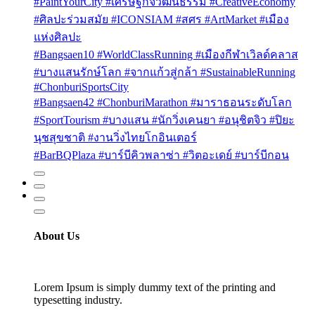
#PaintYourCity #เศรษฐกิจวัฒนธรรม #CreativeEconomy
#ศิลปะร่วมสมัย #ICONSIAM #สศร #ArtMarket #เมือง
แห่งศิลปะ
#Bangsaen10 #WorldClassRunning #เมืองกีฬาเวิลด์คลาส
#บางแสนรักษ์โลก #จากแก้วสู่กล้า #SustainableRunning
#ChonburiSportsCity
#Bangsaen42 #ChonburiMarathon #มาราธอนระดับโลก
#SportTourism #บางแสน #นักวิ่งเคนยา #อนุชิตจิว #ปิยะ
นุชสุขชาติ #งานวิ่งไทยโกอินเตอร์
#BarBQPlaza #บาร์บีคิวพลาซ่า #วิตอะเดย์ #บาร์บีกอน
About Us
Lorem Ipsum is simply dummy text of the printing and
typesetting industry.