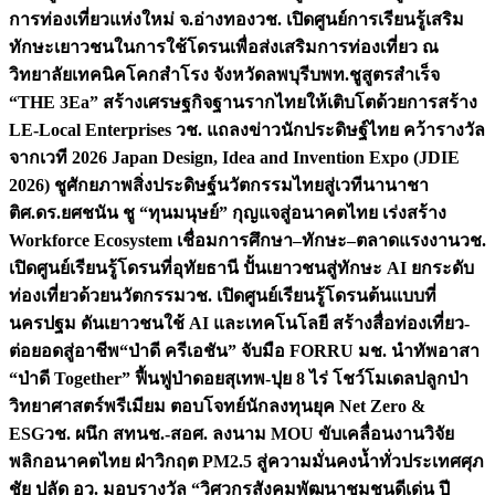
การท่องเที่ยวแห่งใหม่ จ.อ่างทอง
วช. เปิดศูนย์การเรียนรู้เสริม
ทักษะเยาวชนในการใช้โดรนเพื่อส่งเสริมการท่องเที่ยว ณ
วิทยาลัยเทคนิคโคกสำโรง จังหวัดลพบุรี
บพท.ชูสูตรสำเร็จ
“THE 3Ea” สร้างเศรษฐกิจฐานรากไทยให้เติบโตด้วยการสร้าง
LE-Local Enterprises
วช. แถลงข่าวนักประดิษฐ์ไทย คว้ารางวัล
จากเวที 2026 Japan Design, Idea and Invention Expo (JDIE
2026) ชูศักยภาพสิ่งประดิษฐ์นวัตกรรมไทยสู่เวทีนานาชา
ติ
ศ.ดร.ยศชนัน ชู “ทุนมนุษย์” กุญแจสู่อนาคตไทย เร่งสร้าง
Workforce Ecosystem เชื่อมการศึกษา–ทักษะ–ตลาดแรงงาน
วช.
เปิดศูนย์เรียนรู้โดรนที่อุทัยธานี ปั้นเยาวชนสู่ทักษะ AI ยกระดับ
ท่องเที่ยวด้วยนวัตกรรม
วช. เปิดศูนย์เรียนรู้โดรนต้นแบบที่
นครปฐม ดันเยาวชนใช้ AI และเทคโนโลยี สร้างสื่อท่องเที่ยว-
ต่อยอดสู่อาชีพ
“ป่าดี ครีเอชัน” จับมือ FORRU มช. นำทัพอาสา
“ป่าดี Together” ฟื้นฟูป่าดอยสุเทพ-ปุย 8 ไร่ โชว์โมเดลปลูกป่า
วิทยาศาสตร์พรีเมียม ตอบโจทย์นักลงทุนยุค Net Zero &
ESG
วช. ผนึก สทนช.-สอศ. ลงนาม MOU ขับเคลื่อนงานวิจัย
พลิกอนาคตไทย ฝ่าวิกฤต PM2.5 สู่ความมั่นคงน้ำทั่วประเทศ
ศุภ
ชัย ปลัด อว. มอบรางวัล “วิศวกรสังคมพัฒนาชุมชนดีเด่น ปี