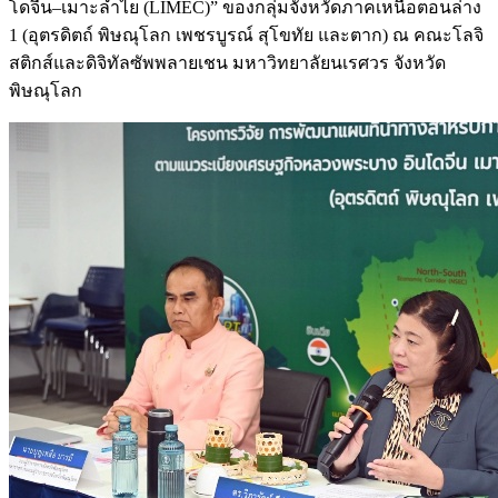
โดจีน–เมาะลำไย (LIMEC)” ของกลุ่มจังหวัดภาคเหนือตอนล่าง
1 (อุตรดิตถ์ พิษณุโลก เพชรบูรณ์ สุโขทัย และตาก) ณ คณะโลจิ
สติกส์และดิจิทัลซัพพลายเชน มหาวิทยาลัยนเรศวร จังหวัด
พิษณุโลก