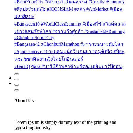
#PaintYourCity #เศรษฐกิจวัฒนธรรม #CreativeEconomy
#ศิลปะร่วมสมัย #ICONSIAM #สศร #ArtMarket #เมือง
แห่งศิลปะ
#Bangsaen10 #WorldClassRunning #เมืองกีฬาเวิลด์คลาส
#บางแสนรักษ์โลก #จากแก้วสู่กล้า #SustainableRunning
#ChonburiSportsCity
#Bangsaen42 #ChonburiMarathon #มาราธอนระดับโลก
#SportTourism #บางแสน #นักวิ่งเคนยา #อนุชิตจิว #ปิยะ
นุชสุขชาติ #งานวิ่งไทยโกอินเตอร์
#BarBQPlaza #บาร์บีคิวพลาซ่า #วิตอะเดย์ #บาร์บีกอน
About Us
Lorem Ipsum is simply dummy text of the printing and
typesetting industry.