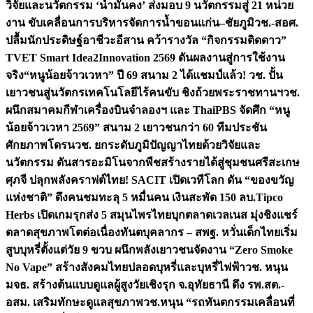
วิจัยและนวัตกรรม ‘น้ำมั่นคง’ ส่งมอบ 9 นวัตกรรมสู่ 21 หน่วย
งาน ขับเคลื่อนการบริหารจัดการน้ำขอนแก่น–ชัยภูมิ
วช.-สอศ.
ปลื้มนักประดิษฐ์อาชีวะอีสาน คว้ารางวัล “กิจกรรมติดดาว”
TVET Smart Idea2Innovation 2569 ดันผลงานสู่การใช้งาน
จริง
“หนูน้อยจ้าวเวหา” ปี 69 สนาม 2 ได้แชมป์แล้ว! วช. ปั้น
เยาวชนสู่นวัตกรเทคโนโลยีไร้คนขับ ชิงถ้วยพระราชทานฯ
วช.
ผนึกสมาคมกีฬาเครื่องบินจำลองฯ และ ThaiPBS จัดศึก “หนู
น้อยจ้าวเวหา 2569” สนาม 2 เยาวชนกว่า 60 ทีมประชัน
ศักยภาพโดรน
วช. ยกระดับภูมิปัญญาไทยด้วยวิจัยและ
นวัตกรรม ดันสารอะมิโนจากพืชสร้างรายได้สู่ชุมชนศรีสะเกษ
ศุภจี ปลุกพลังคราฟต์ไทย! SACIT เปิดเวทีโลก ดัน “ของขวัญ
แห่งชาติ” ดึงคนชมทะลุ 5 หมื่นคน เงินสะพัด 150 ลบ.
Tipco
Herbs เปิดเกมรุกส่ง 5 สมุนไพรไทยบุกตลาดเวลเนส มุ่งชิงแชร์
ตลาดสุขภาพโตต่อเนื่อง
ทันตบุคลากร – สพฐ. หวั่นเด็กไทยเริ่ม
สูบบุหรี่ตั้งแต่วัย 9 ขวบ ผนึกพลังเยาวชนจัดงาน “Zero Smoke
No Vape” สร้างสังคมไทยปลอดบุหรี่และบุหรี่ไฟฟ้า
วช. หนุน
มจธ. สร้างต้นแบบดูแลผู้สูงวัยเชิงรุก จ.อุทัยธานี ดึง รพ.สต.-
อสม. เสริมทักษะดูแลสุขภาพ
วช.หนุน “รถทันตกรรมเคลื่อนที่