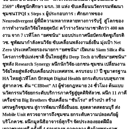
2569” เชิดชูนักศึกษา มรภ. 38 แห่ง ขับเคลื่อนนวัตกรรมพัฒนา
ชุมชน
TPQI x Steps x ผู้ประกอบการ : ศักยภาพของ
Neurodivergent ผู้ที่มีความหลากหลายทางการรับรู้ สู่โลกของ
การทำงาน
นักวิจัยไทยสุดปัง! คว้ารางวัลนานาชาติกว่า 400 ผล
งาน จาก 7 เวทีโลก “ยศชนัน” มอบประกาศนียบัตรเชิดชูเกียรติ
วช. ชูพัฒนากำลังคนวิจัย ขับเคลื่อนพลังงานยั่งยืน มุ่งเป้า Net
Zero ประเทศไทย
รองนายกฯ “ยศชนัน” เปิดเกม Siam Silica ดัน
โครงการชิปแห่งชาติ ปั้นไทยสู่ฮับ Deep Tech อาเซียน
“ยศชนัน”
ชูพลัง Research Synergy ผนึกนักวิจัย-เอกชน-ชุมชน เปลี่ยนงาน
วิจัยไทยสู่พลังขับเคลื่อนประเทศ
สรพ. ครบรอบ 17 ปี ชูมาตรฐาน
HA ไทยสู่เวทีโลก ปักหมุด Digital Health ยกระดับระบบสุขภาพ
สู่สากล
วช. ดัน “CIBbot” AI ผู้ช่วยกฎหมาย 24 ชั่วโมง ต้นแบบ
นวัตกรรมวิจัยยกระดับบริการภาครัฐสู่ยุคดิจิทัล
วช. ผนึก 11 ภาคี
เครือข่าย Big Brothers ขับเคลื่อน “ชันโรง” สร้างป่า สร้าง
เศรษฐกิจชุมชน สู่การพัฒนาที่ยั่งยืน
อย. ลุยตลาดสดธนบุรี ส่ง
Mobile Unit ตรวจอาหารถึงชุมชน ยกระดับความปลอดภัยผู้
บริโภค
วช. ผนึกมูลนิธิอาจารย์สุกรีฯ จัดประลองยอดฝีมือ
เยาวชนดนตรี ครั้งที่ 4 รอบรองฯ ภาคกลาง ชิงถ้วยพระราช