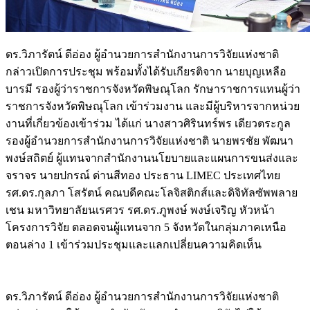
ดร.วิภารัตน์ ดีอ่อง ผู้อำนวยการสำนักงานการวิจัยแห่งชาติ
กล่าวเปิดการประชุม พร้อมทั้งได้รับเกียรติจาก นายบุญเหลือ
บารมี รองผู้ว่าราชการจังหวัดพิษณุโลก รักษาราชการแทนผู้ว่า
ราชการจังหวัดพิษณุโลก เข้าร่วมงาน และมีผู้บริหารจากหน่วย
งานที่เกี่ยวข้องเข้าร่วม ได้แก่ นางสาวศิรินทร์พร เดียวตระกูล
รองผู้อำนวยการสำนักงานการวิจัยแห่งชาติ นายพรชัย พัฒนา
พงษ์สถิตย์ ผู้แทนจากสำนักงานนโยบายและแผนการขนส่งและ
จราจร นายปกรณ์ ด่านสีทอง ประธาน LIMEC ประเทศไทย
รศ.ดร.กุลภา โสรัตน์ คณบดีคณะโลจิสติกส์และดิจิทัลซัพพลาย
เชน มหาวิทยาลัยนเรศวร รศ.ดร.ภูพงษ์ พงษ์เจริญ หัวหน้า
โครงการวิจัย ตลอดจนผู้แทนจาก 5 จังหวัดในกลุ่มภาคเหนือ
ตอนล่าง 1 เข้าร่วมประชุมและแลกเปลี่ยนความคิดเห็น
ดร.วิภารัตน์ ดีอ่อง ผู้อำนวยการสำนักงานการวิจัยแห่งชาติ