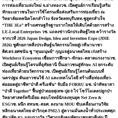
การท่องเที่ยวแห่งใหม่ จ.อ่างทอง
วช. เปิดศูนย์การเรียนรู้เสริม
ทักษะเยาวชนในการใช้โดรนเพื่อส่งเสริมการท่องเที่ยว ณ
วิทยาลัยเทคนิคโคกสำโรง จังหวัดลพบุรี
บพท.ชูสูตรสำเร็จ
“THE 3Ea” สร้างเศรษฐกิจฐานรากไทยให้เติบโตด้วยการสร้าง
LE-Local Enterprises
วช. แถลงข่าวนักประดิษฐ์ไทย คว้ารางวัล
จากเวที 2026 Japan Design, Idea and Invention Expo (JDIE
2026) ชูศักยภาพสิ่งประดิษฐ์นวัตกรรมไทยสู่เวทีนานาชา
ติ
ศ.ดร.ยศชนัน ชู “ทุนมนุษย์” กุญแจสู่อนาคตไทย เร่งสร้าง
Workforce Ecosystem เชื่อมการศึกษา–ทักษะ–ตลาดแรงงาน
วช.
เปิดศูนย์เรียนรู้โดรนที่อุทัยธานี ปั้นเยาวชนสู่ทักษะ AI ยกระดับ
ท่องเที่ยวด้วยนวัตกรรม
วช. เปิดศูนย์เรียนรู้โดรนต้นแบบที่
นครปฐม ดันเยาวชนใช้ AI และเทคโนโลยี สร้างสื่อท่องเที่ยว-
ต่อยอดสู่อาชีพ
“ป่าดี ครีเอชัน” จับมือ FORRU มช. นำทัพอาสา
“ป่าดี Together” ฟื้นฟูป่าดอยสุเทพ-ปุย 8 ไร่ โชว์โมเดลปลูกป่า
วิทยาศาสตร์พรีเมียม ตอบโจทย์นักลงทุนยุค Net Zero &
ESG
วช. ผนึก สทนช.-สอศ. ลงนาม MOU ขับเคลื่อนงานวิจัย
พลิกอนาคตไทย ฝ่าวิกฤต PM2.5 สู่ความมั่นคงน้ำทั่วประเทศ
ศุภ
ชัย ปลัด อว. มอบรางวัล “วิศวกรสังคมพัฒนาชุมชนดีเด่น ปี