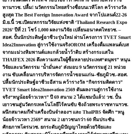
ทานฯ
วช. ปลื้ม! นวัตกรรมไทยสร้างชื่อบนเวทีโลก คว้ารางวัล
สูงสุด The Best Foreign Innovation Award จากโปแลนด์
22-26
มิ.ย.นี้ วช.เปิดมหกรรมวิจัยแห่งชาติ ‘Thailand Research Expo
2026’ ปีที่ 21 โชว์ 1,000 ผลงานวิจัย เปลี่ยนอนาคตไทย
วช. –
สอศ. ปั้นนักประดิษฐ์อาชีวะรุ่นใหม่ ผ่านโครงการ TVET Smart
Idea2Innovation สู่การใช้งานจริง
OROM เครื่องดื่มแพลนต์เบส
จากมะม่วงหิมพานต์และกล้วยน้ำว้าดิบ สร้างกระแสใน
THAIFEX 2026 ดึงความสนใจผู้ซื้อหลายประเทศ
“ดนุพร” หนุน
วิจัยและนวัตกรรม ‘น้ำมั่นคง’ ส่งมอบ 9 นวัตกรรมสู่ 21 หน่วย
งาน ขับเคลื่อนการบริหารจัดการน้ำขอนแก่น–ชัยภูมิ
วช.-สอศ.
ปลื้มนักประดิษฐ์อาชีวะอีสาน คว้ารางวัล “กิจกรรมติดดาว”
TVET Smart Idea2Innovation 2569 ดันผลงานสู่การใช้งาน
จริง
“หนูน้อยจ้าวเวหา” ปี 69 สนาม 2 ได้แชมป์แล้ว! วช. ปั้น
เยาวชนสู่นวัตกรเทคโนโลยีไร้คนขับ ชิงถ้วยพระราชทานฯ
วช.
ผนึกสมาคมกีฬาเครื่องบินจำลองฯ และ ThaiPBS จัดศึก “หนู
น้อยจ้าวเวหา 2569” สนาม 2 เยาวชนกว่า 60 ทีมประชัน
ศักยภาพโดรน
วช. ยกระดับภูมิปัญญาไทยด้วยวิจัยและ