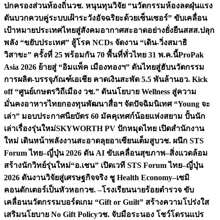
ปกครองส่วนท้องถิ่น
วช. หนุนทุนวิจัย “นวัตกรรมห้องลดฝุ่นแรง
ดันบวกควบคู่ระบบเฝ้าระวังอัจฉริยะด้วยเซ็นเซอร์” ขับเคลื่อน
เป้าหมายประเทศไทยสู่สังคมอากาศสะอาดอย่างยั่งยืน
สสส.ปลุก
พลัง “ขยับประเทศ” สู้โรค NCDs จัดงาน “เดิน-วิ่งสมาธิ
วิสาขะ” ครั้งที่ 25 พร้อมกัน 70 พื้นที่ทั่วไทย 31 พ.ค.นี้
ProPak
Asia 2026 ย้ายสู่ “อิมแพ็ค เมืองทองฯ” ดันไทยสู่ฮับนวัตกรรม
การผลิต-บรรจุภัณฑ์เอเชีย คาดเงินสะพัด 5.5 พันล้าน
อว. Kick
off “ศูนย์เกษตรวิถีเมือง วช.” ดันนโยบาย Wellness สู่ความ
มั่นคงอาหารไทย
กองทุนพัฒนาสื่อฯ จัดปัจฉิมนิเทศ “Young จะ
เล่า” มอบประกาศนียบัตร 60 มัคคุเทศก์น้อยแห่งสยาม ปั้นนัก
เล่าเรื่องรุ่นใหม่
SKYWORTH PV ปักหมุดไทย เปิดสำนักงาน
ใหม่ เดินหน้าพลังงานสะอาดลุยอาเซียนเต็มสูบ
วช. ผนึก STS
Forum ไทย–ญี่ปุ่น 2026 ดัน AI ขับเคลื่อนสุขภาพ–สิ่งแวดล้อม
สร้างนักวิทย์รุ่นใหม่
“อ.เชน” เปิดเวที STS Forum ไทย–ญี่ปุ่น
2026 ดันงานวิจัยสู่เศรษฐกิจจริง ชู Health Economy–เซมิ
คอนดักเตอร์เป็นหัวหอก
วช. –โรงเรียนนายร้อยตำรวจ ขับ
เคลื่อนนวัตกรรมบอร์ดเกม “Gift or Guilt” สร้างความโปร่งใส
เสริมนโยบาย No Gift Policy
วช. จับมือระนอง โชว์โดรนแปร