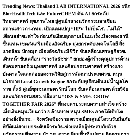
Skip
Trending News:
Thailand LAB INTERNATIONAL 2026 ผนึก
to
Bio+HealthTech และ FutureCHEM ดัน AI ยกระดับ
content
วิทยาศาสตร์-สุขภาพไทย สู่ศูนย์กลางนวัตกรรมอาเซียน
สถานเสาวภา-กทม. เปิดแคมเปญ “HPV ไม่เป็นไร…ไม่ได้”
เตือนอย่าชะล่าใจ ก่อนภัยเงียบลุกลามเป็นมะเร็ง
เมืองทองธานี
ขึ้นแท่น เขตส่งเสริมเมืองอัจฉริยะ มุ่งยกระดับเทคโนโลยี สิ่ง
แวดล้อม ปักหมุด เมืองอัจฉริยะมีชีวิต ขับเคลื่อนเศรษฐกิจ
วช.
เดินหน้าขับเคลื่อน “รางวัลธัชชา” ยกย่องผู้สร้างคุณูปการด้าน
สังคมศาสตร์ มนุษยศาสตร์ และศิลปกรรมศาสตร์ สร้างแรง
บันดาลใจและต่อยอดงานวิจัยสู่การพัฒนาประเทศ
วช. หนุน
นโยบาย Local Growth Engine ยกระดับทุเรียนต้นแม่น้ำมูลโค
ราช ตั้ง 9 ศูนย์ชุมชนเกษตรรักษ์โลก ขับเคลื่อนเกษตรด้วยวิจัย
และนวัตกรรม
สสว. ปลื้มงาน “OSS & SMEs GROW
TOGETHER FAIR 2026” ที่สงขลาประสบความสำเร็จ สร้าง
เม็ดเงินหมุนเวียนกว่า 5 ล้านบาท หนุน SMEs ภาคใต้เติบโต
อย่างยั่งยืน
วช. – จังหวัดเชียงราย ตรวจเยี่ยมศูนย์โดรนรับมือภัย
พิบัติแม่สาย ยกระดับเฝ้าระวัง–ช่วยเหลือผู้ประสบภัยด้วย
นวัตกรรม
เชียงราย นำ วช. ตรวจเยี่ยมพื้นที่แม่สาย ติดตามการ