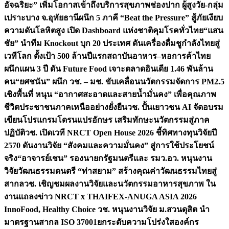
อัจฉริยะ” เพิ่มโอกาสเข้าถึงบริการสุขภาพช่องปาก ผู้สูงวัย-กลุ่ม
เปราะบาง จ.อุทัยธานี
ผนึก 5 ภาคี “Beat the Pressure” สู้ภัยเงียบ
ความดันโลหิตสูง เปิด Dashboard แห่งชาติคุมโรคทั่วไทย
“แสน
ชัย” นำทีม Knockout บุก 20 ประเทศ ดันเครื่องดื่มชูกำลังไทยสู่
เวทีโลก ตั้งเป้า 500 ล้านปีแรก
สถาบันอาหาร–หอการค้าไทย
ผนึกแผน 3 ปี ดัน Future Food เจาะตลาดอินเดีย 1.46 พันล้าน
คน
“ยศชนัน” ผนึก วช. – มช. ขับเคลื่อนนวัตกรรมจัดการ PM2.5
เชิงพื้นที่ หนุน “อากาศสะอาดและสายน้ำมั่นคง” เพื่อคุณภาพ
ชีวิตประชาชนภาคเหนืออย่างยั่งยืน
วช. ปั้นเยาวชน AI จัดอบรม
เขียนโปรแกรมโดรนแปรอักษร เสริมทักษะนวัตกรรมสู่ภาค
ปฏิบัติ
วช. เปิดเวที NRCT Open House 2026 ชี้ทิศทางทุนวิจัยปี
2570 ดันงานวิจัย “สังคมและความมั่นคง” สู่การใช้ประโยชน์
จริง
“อาจารย์เชน” รองนายกรัฐมนตรีและ รมว.อว. หนุนงาน
วิจัยวัฒนธรรมดนตรี “ท่าสยาม” สร้างคุณค่าวัฒนธรรมไทยสู่
สากล
วช. เชิญชมผลงานวิจัยและนวัตกรรมอาหารสุขภาพ ใน
งานแถลงข่าว NRCT x THAIFEX-ANUGA ASIA 2026
InnoFood, Healthy Choice
วช. หนุนงานวิจัย ม.สวนดุสิต นำ
มาตรฐานสากล ISO 37001ยกระดับความโปร่งใสองค์กร