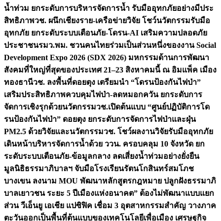
น้ำท่วม ยกระดับการบริหารจัดการน้ำ รับมืออุทกภัยอย่างมีประ
สิทธิภาพ
วช. ผนึกเชียงราย-เครือข่ายวิจัย โชว์นวัตกรรมรับมือ
อุทกภัย ยกระดับระบบเตือนภัย-โดรน-AI เสริมความปลอดภัย
ประชาชน
รมว.พม. ชวนคนไทยร่วมเป็นส่วนหนึ่งของงาน Social
Development Expo 2026 (SDX 2026) มหกรรมด้านการพัฒนา
สังคมที่ใหญ่ที่สุดของประเทศ 21–23 สิงหาคมนี้ ณ อิมแพ็ค เมือง
ทองธานี
วช. ลงพื้นที่ดอยตุง เตรียมนำ “โดรนป้องกันไฟป่า”
เสริมประสิทธิภาพควบคุมไฟป่า-ลดหมอกควัน ยกระดับการ
จัดการเชิงรุกด้วยนวัตกรรม
วช.เปิดต้นแบบ “ศูนย์ปฏิบัติการโด
รนป้องกันไฟป่า” ดอยตุง ยกระดับการจัดการไฟป่าและฝุ่น
PM2.5 ด้วยวิจัยและนวัตกรรม
วช. โชว์ผลงานวิจัยรับมืออุทกภัย
เดินหน้าบริหารจัดการน้ำด้วย ววน. ครอบคลุม 10 จังหวัด ยก
ระดับระบบเตือนภัย-ข้อมูลกลาง ลดเสี่ยงน้ำท่วมอย่างยั่งยืน
มูลนิธิธรรมาภิบาลฯ จับมือโรงเรียนรัตนโกสินทร์สมโภช
บางเขน ลงนาม MOU พัฒนาหลักสูตรกฎหมาย ปลูกฝังธรรมาภิ
บาลเยาวชน ระยะ 5 ปี
เมืองแห่งอนาคต” ต้องไม่พัฒนาแบบแยก
ส่วน วีเอ็นยู เอเชีย แปซิฟิค เชื่อม 3 อุตสาหกรรมสำคัญ วางภาค
ตะวันออกเป็นพื้นที่ต้นแบบของเทคโนโลยีเพื่อเมือง เศรษฐกิจ