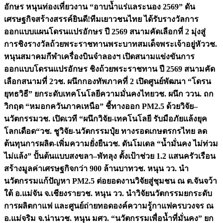
อักษร หนุนท่องเที่ยวงาน “อาบน้ำแร่แลระนอง 2569” ดัน
เศรษฐกิจสร้างสรรค์
ยินดี!ทีมเยาวชนไทย ได้รับรางวัลการ
ออกแบบแผนโดรนแปรอักษร ปี 2569 สนามคัดเลือกที่ 2 มุ่งสู่
การชิงรางวัลถ้วยพระราชทานพระบาทสมเด็จพระเจ้าอยู่หัว
วช.
หนุนสมาคมกีฬาเครื่องบินจำลองฯ เปิดสนามแข่งขันการ
ออกแบบโดรนแปรอักษร ชิงถ้วยพระราชทาน ปี 2569 สนามคัด
เลือกสนามที่ 2
วช. ผนึกกองทัพภาคที่ 2 เปิดศูนย์พัฒนา “โดรน
ยุทธวิธี” ยกระดับเทคโนโลยีความมั่นคงไทย
วช. ผนึก ววน. ถก
วิกฤต “หมอกควันภาคเหนือ” ชี้ทางออก PM2.5 ด้วยวิจัย–
นวัตกรรม
วช. เปิดเวที “ผนึกวิจัย-เทคโนโลยี รับมือภัยแล้งยุค
โลกเดือด“
วช. ชูวิจัย-นวัตกรรมปุ๋ย ทางรอดเกษตรกรไทย ลด
ต้นทุนการผลิต-เพิ่มความยั่งยืน
วช. ดันโมเดล “น้ำมั่นคง ไม่ท่วม
ไม่แล้ง” ปั้นต้นแบบสงขลา–พัทลุง ตั้งเป้าช่วย 1.2 แสนครัวเรือน
สร้างมูลค่าเศรษฐกิจกว่า 900 ล้านบาท
วช. หนุน วว. นำ
นวัตกรรมแก้ปัญหา PM2.5 ต่อยอดงานวิจัยสู่ชุมชน ณ ต.จันจว้า
ใต้ อ.แม่จัน จ.เชียงราย
วช. หนุน วว. นำวิจัยนวัตกรรมยกระดับ
การผลิตกาแฟ และศูนย์ถ่ายทอดองค์ความรู้กาแฟครบวงจร ณ
อ.แม่จริม จ.น่าน
วช. หนุน มศว. “นวัตกรรมเพื่อน้ำที่มั่นคง” ยก