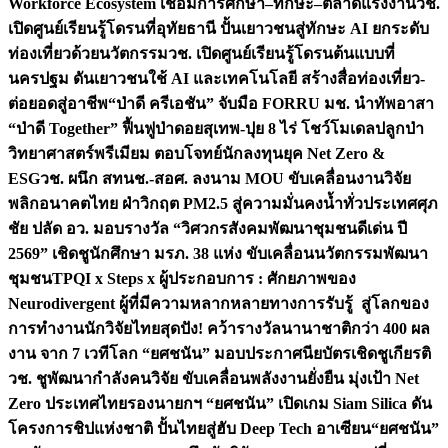
Workforce Ecosystem เชื่อมการศึกษา–ทักษะ–ตลาดแรงงาน
วช.
เปิดศูนย์เรียนรู้โดรนที่อุทัยธานี ปั้นเยาวชนสู่ทักษะ AI ยกระดับ
ท่องเที่ยวด้วยนวัตกรรม
วช. เปิดศูนย์เรียนรู้โดรนต้นแบบที่
นครปฐม ดันเยาวชนใช้ AI และเทคโนโลยี สร้างสื่อท่องเที่ยว-
ต่อยอดสู่อาชีพ
“ป่าดี ครีเอชัน” จับมือ FORRU มช. นำทัพอาสา
“ป่าดี Together” ฟื้นฟูป่าดอยสุเทพ-ปุย 8 ไร่ โชว์โมเดลปลูกป่า
วิทยาศาสตร์พรีเมียม ตอบโจทย์นักลงทุนยุค Net Zero &
ESG
วช. ผนึก สทนช.-สอศ. ลงนาม MOU ขับเคลื่อนงานวิจัย
พลิกอนาคตไทย ฝ่าวิกฤต PM2.5 สู่ความมั่นคงน้ำทั่วประเทศ
ศุภ
ชัย ปลัด อว. มอบรางวัล “วิศวกรสังคมพัฒนาชุมชนดีเด่น ปี
2569” เชิดชูนักศึกษา มรภ. 38 แห่ง ขับเคลื่อนนวัตกรรมพัฒนา
ชุมชน
TPQI x Steps x ผู้ประกอบการ : ศักยภาพของ
Neurodivergent ผู้ที่มีความหลากหลายทางการรับรู้ สู่โลกของ
การทำงาน
นักวิจัยไทยสุดปัง! คว้ารางวัลนานาชาติกว่า 400 ผล
งาน จาก 7 เวทีโลก “ยศชนัน” มอบประกาศนียบัตรเชิดชูเกียรติ
วช. ชูพัฒนากำลังคนวิจัย ขับเคลื่อนพลังงานยั่งยืน มุ่งเป้า Net
Zero ประเทศไทย
รองนายกฯ “ยศชนัน” เปิดเกม Siam Silica ดัน
โครงการชิปแห่งชาติ ปั้นไทยสู่ฮับ Deep Tech อาเซียน
“ยศชนัน”