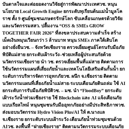
บันดาลใจและต่อยอดงานวิจัยสู่การพัฒนาประเทศ
วช. หนุน
นโยบาย Local Growth Engine ยกระดับทุเรียนต้นแม่น้ำมูลโค
ราช ตั้ง 9 ศูนย์ชุมชนเกษตรรักษ์โลก ขับเคลื่อนเกษตรด้วยวิจัย
และนวัตกรรม
สสว. ปลื้มงาน “OSS & SMEs GROW
TOGETHER FAIR 2026” ที่สงขลาประสบความสำเร็จ สร้าง
เม็ดเงินหมุนเวียนกว่า 5 ล้านบาท หนุน SMEs ภาคใต้เติบโต
อย่างยั่งยืน
วช. – จังหวัดเชียงราย ตรวจเยี่ยมศูนย์โดรนรับมือภัย
พิบัติแม่สาย ยกระดับเฝ้าระวัง–ช่วยเหลือผู้ประสบภัยด้วย
นวัตกรรม
เชียงราย นำ วช. ตรวจเยี่ยมพื้นที่แม่สาย ติดตามการ
ใช้นวัตกรรมแผนที่เสี่ยงภัยน้ำและเทคโนโลยีเสริมคันกั้นน้ำ ยก
ระดับการบริหารจัดการอุทกภัย
วช. ผนึก จ.เชียงราย ติดตาม
นวัตกรรมแผนที่เสี่ยงภัยน้ำแม่สาย-ระบบเตือนภัยดินถล่ม ใช้ AI
ยกระดับการรับมือภัยพิบัติ
วช. – มช. นำ “FloodBoy” ยกระดับ
เฝ้าระวังน้ำท่วมเชียงราย ใช้ Blockchain และ AI แจ้งเตือนภัย
แบบเรียลไทม์ หนุนชุมชนรับมืออุทกภัยอย่างมีประสิทธิภาพ
วช.
ส่งมอบนวัตกรรม Hydro Vision Plus/AI ให้ ต.นางแล
จ.เชียงราย ยกระดับระบบเฝ้าระวัง-เตือนภัยน้ำท่วมชุมชนด้วย
AI
วช. ลงพื้นที่ “ฝายเชียงราย” ติดตามนวัตกรรมระบบเตือนภัย