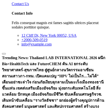
Contact Us
Contact Info
Felis consequat magnis est fames sagittis ultrices placerat
sodales porttitor quisque.
12 Cliff Dt, New York 00052, USA
+2000-509-0519
info@example.com
Trending News:
Thailand LAB INTERNATIONAL 2026 ผนึก
Bio+HealthTech และ FutureCHEM ดัน AI ยกระดับ
วิทยาศาสตร์-สุขภาพไทย สู่ศูนย์กลางนวัตกรรมอาเซียน
สถานเสาวภา-กทม. เปิดแคมเปญ “HPV ไม่เป็นไร…ไม่ได้”
เตือนอย่าชะล่าใจ ก่อนภัยเงียบลุกลามเป็นมะเร็ง
เมืองทองธานี
ขึ้นแท่น เขตส่งเสริมเมืองอัจฉริยะ มุ่งยกระดับเทคโนโลยี สิ่ง
แวดล้อม ปักหมุด เมืองอัจฉริยะมีชีวิต ขับเคลื่อนเศรษฐกิจ
วช.
เดินหน้าขับเคลื่อน “รางวัลธัชชา” ยกย่องผู้สร้างคุณูปการด้าน
สังคมศาสตร์ มนุษยศาสตร์ และศิลปกรรมศาสตร์ สร้างแรง