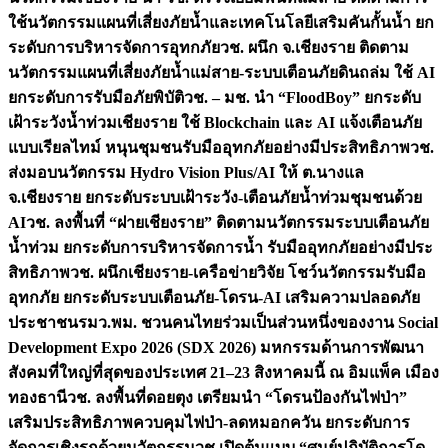
ใช้นวัตกรรมแผนที่เสี่ยงภัยน้ำและเทคโนโลยีเสริมคันกั้นน้ำ ยก
ระดับการบริหารจัดการอุทกภัย
วช. ผนึก จ.เชียงราย ติดตาม
นวัตกรรมแผนที่เสี่ยงภัยน้ำแม่สาย-ระบบเตือนภัยดินถล่ม ใช้ AI
ยกระดับการรับมือภัยพิบัติ
วช. – มช. นำ “FloodBoy” ยกระดับ
เฝ้าระวังน้ำท่วมเชียงราย ใช้ Blockchain และ AI แจ้งเตือนภัย
แบบเรียลไทม์ หนุนชุมชนรับมืออุทกภัยอย่างมีประสิทธิภาพ
วช.
ส่งมอบนวัตกรรม Hydro Vision Plus/AI ให้ ต.นางแล
จ.เชียงราย ยกระดับระบบเฝ้าระวัง-เตือนภัยน้ำท่วมชุมชนด้วย
AI
วช. ลงพื้นที่ “ฝายเชียงราย” ติดตามนวัตกรรมระบบเตือนภัย
น้ำท่วม ยกระดับการบริหารจัดการน้ำ รับมืออุทกภัยอย่างมีประ
สิทธิภาพ
วช. ผนึกเชียงราย-เครือข่ายวิจัย โชว์นวัตกรรมรับมือ
อุทกภัย ยกระดับระบบเตือนภัย-โดรน-AI เสริมความปลอดภัย
ประชาชน
รมว.พม. ชวนคนไทยร่วมเป็นส่วนหนึ่งของงาน Social
Development Expo 2026 (SDX 2026) มหกรรมด้านการพัฒนา
สังคมที่ใหญ่ที่สุดของประเทศ 21–23 สิงหาคมนี้ ณ อิมแพ็ค เมือง
ทองธานี
วช. ลงพื้นที่ดอยตุง เตรียมนำ “โดรนป้องกันไฟป่า”
เสริมประสิทธิภาพควบคุมไฟป่า-ลดหมอกควัน ยกระดับการ
จัดการเชิงรุกด้วยนวัตกรรม
วช.เปิดต้นแบบ “ศูนย์ปฏิบัติการโด