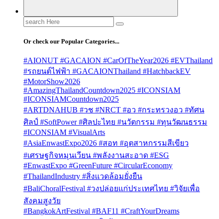
Search
for:
Or check our Popular Categories...
#AIONUT #GACAION #CarOfTheYear2026 #EVThailand
#รถยนต์ไฟฟ้า #GACAIONThailand #HatchbackEV
#MotorShow2026
#AmazingThailandCountdown2025 #ICONSIAM
#ICONSIAMCountdown2025
#ARTDNAHUB #วช #NRCT #อว #กระทรวงอว #ทัศน
ศิลป์ #SoftPower #ศิลปะไทย #นวัตกรรม #ทุนวัฒนธรรม
#ICONSIAM #VisualArts
#AsiaEnwastExpo2026 #สอท #อุตสาหกรรมสีเขียว
#เศรษฐกิจหมุนเวียน #พลังงานสะอาด #ESG
#EnwastExpo #GreenFuture #CircularEconomy
#ThailandIndustry #สิ่งแวดล้อมยั่งยืน
#BaliChoralFestival #วงปล่อยแก่ประเทศไทย #วิจัยเพื่อ
สังคมสูงวัย
#BangkokArtFestival #BAF11 #CraftYourDreams