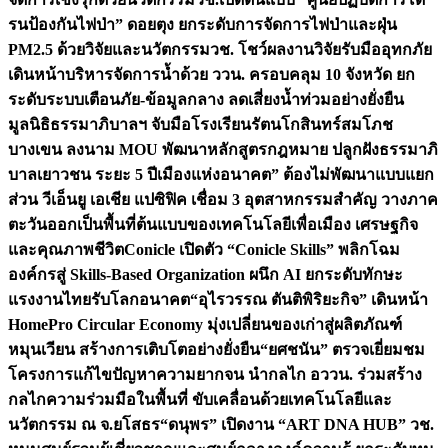
รนป้องกันไฟป่า” ดอยตุง ยกระดับการจัดการไฟป่าและฝุ่น
PM2.5 ด้วยวิจัยและนวัตกรรม
วช. โชว์ผลงานวิจัยรับมืออุทกภัย
เดินหน้าบริหารจัดการน้ำด้วย ววน. ครอบคลุม 10 จังหวัด ยก
ระดับระบบเตือนภัย-ข้อมูลกลาง ลดเสี่ยงน้ำท่วมอย่างยั่งยืน
มูลนิธิธรรมาภิบาลฯ จับมือโรงเรียนรัตนโกสินทร์สมโภช
บางเขน ลงนาม MOU พัฒนาหลักสูตรกฎหมาย ปลูกฝังธรรมาภิ
บาลเยาวชน ระยะ 5 ปี
เมืองแห่งอนาคต” ต้องไม่พัฒนาแบบแยก
ส่วน วีเอ็นยู เอเชีย แปซิฟิค เชื่อม 3 อุตสาหกรรมสำคัญ วางภาค
ตะวันออกเป็นพื้นที่ต้นแบบของเทคโนโลยีเพื่อเมือง เศรษฐกิจ
และคุณภาพชีวิต
Conicle เปิดตัว “Conicle Skills” พลิกโฉม
องค์กรสู่ Skills-Based Organization ผนึก AI ยกระดับทักษะ
แรงงานไทยรับโลกอนาคต
“อุไรวรรณ ตันติพิริยะกิจ” เดินหน้า
HomePro Circular Economy มุ่งเปลี่ยนของเก่าสู่ผลิตภัณฑ์
หมุนเวียน สร้างการเติบโตอย่างยั่งยืน
“ยศชนัน” ตรวจเยี่ยมชม
โครงการแก้ไขปัญหาความยากจน นำกลไก อววน. ร่วมสร้าง
กลไกความร่วมมือในพื้นที่ ขับเคลื่อนด้วยเทคโนโลยีและ
นวัตกรรม ณ จ.ยโสธร
“ดนุพร” เปิดงาน “ART DNA HUB” วช.