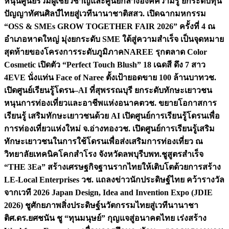
หนุนศูนย์รวมผู้เชี่ยวชาญและศูนย์กลางองค์ความรู้ ยกระดับทุน
ปัญญาทัศนศิลป์ไทยสู่เวทีนานาชาติ
สสว. เปิดฉากมหกรรม
“OSS & SMEs GROW TOGETHER FAIR 2026” ครั้งที่ 4 ณ
อำเภอหาดใหญ่ มุ่งยกระดับ SME ใต้สู่ความสำเร็จ เป็นจุดหมาย
สุดท้ายของโครงการระดับภูมิภาค
NAREE รุกตลาด Color
Cosmetic เปิดตัว “Perfect Touch Blush” 18 เฉดสี ดึง 7 สาว
4EVE นั่งแท่น Face of Naree ตั้งเป้ายอดขาย 100 ล้านบาท
วช.
เปิดศูนย์เรียนรู้โดรน–AI ที่สุพรรณบุรี ยกระดับทักษะเยาวชน
หนุนการท่องเที่ยวและอาชีพแห่งอนาคต
วช. ขยายโอกาสการ
เรียนรู้ เสริมทักษะเยาวชนด้วย AI เปิดศูนย์การเรียนรู้โดรนเพื่อ
การท่องเที่ยวแห่งใหม่ จ.อ่างทอง
วช. เปิดศูนย์การเรียนรู้เสริม
ทักษะเยาวชนในการใช้โดรนเพื่อส่งเสริมการท่องเที่ยว ณ
วิทยาลัยเทคนิคโคกสำโรง จังหวัดลพบุรี
บพท.ชูสูตรสำเร็จ
“THE 3Ea” สร้างเศรษฐกิจฐานรากไทยให้เติบโตด้วยการสร้าง
LE-Local Enterprises
วช. แถลงข่าวนักประดิษฐ์ไทย คว้ารางวัล
จากเวที 2026 Japan Design, Idea and Invention Expo (JDIE
2026) ชูศักยภาพสิ่งประดิษฐ์นวัตกรรมไทยสู่เวทีนานาชา
ติ
ศ.ดร.ยศชนัน ชู “ทุนมนุษย์” กุญแจสู่อนาคตไทย เร่งสร้าง