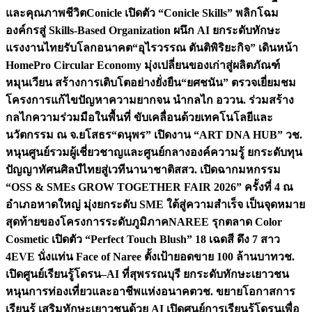
และคุณภาพชีวิต
Conicle เปิดตัว “Conicle Skills” พลิกโฉม
องค์กรสู่ Skills-Based Organization ผนึก AI ยกระดับทักษะ
แรงงานไทยรับโลกอนาคต
“อุไรวรรณ ตันติพิริยะกิจ” เดินหน้า
HomePro Circular Economy มุ่งเปลี่ยนของเก่าสู่ผลิตภัณฑ์
หมุนเวียน สร้างการเติบโตอย่างยั่งยืน
“ยศชนัน” ตรวจเยี่ยมชม
โครงการแก้ไขปัญหาความยากจน นำกลไก อววน. ร่วมสร้าง
กลไกความร่วมมือในพื้นที่ ขับเคลื่อนด้วยเทคโนโลยีและ
นวัตกรรม ณ จ.ยโสธร
“ดนุพร” เปิดงาน “ART DNA HUB” วช.
หนุนศูนย์รวมผู้เชี่ยวชาญและศูนย์กลางองค์ความรู้ ยกระดับทุน
ปัญญาทัศนศิลป์ไทยสู่เวทีนานาชาติ
สสว. เปิดฉากมหกรรม
“OSS & SMEs GROW TOGETHER FAIR 2026” ครั้งที่ 4 ณ
อำเภอหาดใหญ่ มุ่งยกระดับ SME ใต้สู่ความสำเร็จ เป็นจุดหมาย
สุดท้ายของโครงการระดับภูมิภาค
NAREE รุกตลาด Color
Cosmetic เปิดตัว “Perfect Touch Blush” 18 เฉดสี ดึง 7 สาว
4EVE นั่งแท่น Face of Naree ตั้งเป้ายอดขาย 100 ล้านบาท
วช.
เปิดศูนย์เรียนรู้โดรน–AI ที่สุพรรณบุรี ยกระดับทักษะเยาวชน
หนุนการท่องเที่ยวและอาชีพแห่งอนาคต
วช. ขยายโอกาสการ
เรียนรู้ เสริมทักษะเยาวชนด้วย AI เปิดศูนย์การเรียนรู้โดรนเพื่อ