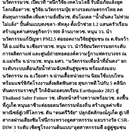
นวัตกรรม
วช. เปิดเวที “ผนึกวิจัย-เทคโนโลยี รับมือภัยแล้งยุค
โลกเดือด“
วช. ชูวิจัย-นวัตกรรมปุ๋ย ทางรอดเกษตรกรไทย ลด
ต้นทุนการผลิต-เพิ่มความยั่งยืน
วช. ดันโมเดล “น้ำมั่นคง ไม่ท่วม
ไม่แล้ง” ปั้นต้นแบบสงขลา–พัทลุง ตั้งเป้าช่วย 1.2 แสนครัวเรือน
สร้างมูลค่าเศรษฐกิจกว่า 900 ล้านบาท
วช. หนุน วว. นำ
นวัตกรรมแก้ปัญหา PM2.5 ต่อยอดงานวิจัยสู่ชุมชน ณ ต.จันจว้า
ใต้ อ.แม่จัน จ.เชียงราย
วช. หนุน วว. นำวิจัยนวัตกรรมยกระดับ
การผลิตกาแฟ และศูนย์ถ่ายทอดองค์ความรู้กาแฟครบวงจร ณ
อ.แม่จริม จ.น่าน
วช. หนุน มศว. “นวัตกรรมเพื่อน้ำที่มั่นคง” ยก
ระดับระบบเตือนภัยน้ำท่วมฉับพลันสู่ชุมชน พร้อมส่งมอบ
นวัตกรรม ณ อ.เวียงสา จ.น่าน
เสื้อหน่วยงาน นิยมใช้แบบไหน
พร้อมแชร์พิกัดโรงงานสั่งผลิต
ฟันสวย สุขภาพดี ไปกับ 5 คลินิก
ทันตกรรมราชบุรี ใกล้ฉัน
ถอดบทเรียน Earthquake 2025 สู่
Thailand Safer Future วช. เดินหน้าสร้างความพร้อม
วช. ลงพื้น
ที่ภูเก็ต หนุนอาชีวะต่อยอดนวัตกรรมท้องถิ่น สร้างมูลค่าเชิง
พาณิชย์สู่เวทีโลก
วช. ดัน “ดนตรีวิจัย” ปลุกอัตลักษณ์ภูเก็ต สู่เวที
สากลผ่านเสียงซิมโฟนี
กระทรวงอุตสาหกรรม มอบรางวัล CSR-
DIW 3 ระดับ เชิดชูโรงงานต้นแบบ“อุตสาหกรรมดี อยู่คู่ชุมชน