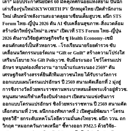
เล่า” มอบประกาศนียบัตร 60 มัคคุเทศก์น้อยแห่งสยาม ปั้นนัก
เล่าเรื่องรุ่นใหม่
SKYWORTH PV ปักหมุดไทย เปิดสำนักงาน
ใหม่ เดินหน้าพลังงานสะอาดลุยอาเซียนเต็มสูบ
วช. ผนึก STS
Forum ไทย–ญี่ปุ่น 2026 ดัน AI ขับเคลื่อนสุขภาพ–สิ่งแวดล้อม
สร้างนักวิทย์รุ่นใหม่
“อ.เชน” เปิดเวที STS Forum ไทย–ญี่ปุ่น
2026 ดันงานวิจัยสู่เศรษฐกิจจริง ชู Health Economy–เซมิ
คอนดักเตอร์เป็นหัวหอก
วช. –โรงเรียนนายร้อยตำรวจ ขับ
เคลื่อนนวัตกรรมบอร์ดเกม “Gift or Guilt” สร้างความโปร่งใส
เสริมนโยบาย No Gift Policy
วช. จับมือระนอง โชว์โดรนแปร
อักษร หนุนท่องเที่ยวงาน “อาบน้ำแร่แลระนอง 2569” ดัน
เศรษฐกิจสร้างสรรค์
ยินดี!ทีมเยาวชนไทย ได้รับรางวัลการ
ออกแบบแผนโดรนแปรอักษร ปี 2569 สนามคัดเลือกที่ 2 มุ่งสู่
การชิงรางวัลถ้วยพระราชทานพระบาทสมเด็จพระเจ้าอยู่หัว
วช.
หนุนสมาคมกีฬาเครื่องบินจำลองฯ เปิดสนามแข่งขันการ
ออกแบบโดรนแปรอักษร ชิงถ้วยพระราชทาน ปี 2569 สนามคัด
เลือกสนามที่ 2
วช. ผนึกกองทัพภาคที่ 2 เปิดศูนย์พัฒนา “โดรน
ยุทธวิธี” ยกระดับเทคโนโลยีความมั่นคงไทย
วช. ผนึก ววน. ถก
วิกฤต “หมอกควันภาคเหนือ” ชี้ทางออก PM2.5 ด้วยวิจัย–