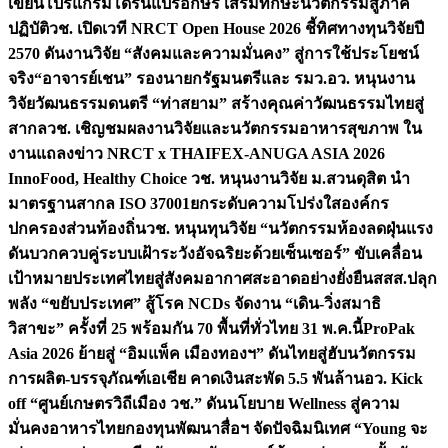
เขียนโปรแกรมโดรนแปรอักษร เสริมทักษะนวัตกรรมสู่ภาค
ปฏิบัติ
วช. เปิดเวที NRCT Open House 2026 ชี้ทิศทางทุนวิจัยปี
2570 ดันงานวิจัย “สังคมและความมั่นคง” สู่การใช้ประโยชน์
จริง
“อาจารย์เชน” รองนายกรัฐมนตรีและ รมว.อว. หนุนงาน
วิจัยวัฒนธรรมดนตรี “ท่าสยาม” สร้างคุณค่าวัฒนธรรมไทยสู่
สากล
วช. เชิญชมผลงานวิจัยและนวัตกรรมอาหารสุขภาพ ใน
งานแถลงข่าว NRCT x THAIFEX-ANUGA ASIA 2026
InnoFood, Healthy Choice
วช. หนุนงานวิจัย ม.สวนดุสิต นำ
มาตรฐานสากล ISO 37001ยกระดับความโปร่งใสองค์กร
ปกครองส่วนท้องถิ่น
วช. หนุนทุนวิจัย “นวัตกรรมห้องลดฝุ่นแรง
ดันบวกควบคู่ระบบเฝ้าระวังอัจฉริยะด้วยเซ็นเซอร์” ขับเคลื่อน
เป้าหมายประเทศไทยสู่สังคมอากาศสะอาดอย่างยั่งยืน
สสส.ปลุก
พลัง “ขยับประเทศ” สู้โรค NCDs จัดงาน “เดิน-วิ่งสมาธิ
วิสาขะ” ครั้งที่ 25 พร้อมกัน 70 พื้นที่ทั่วไทย 31 พ.ค.นี้
ProPak
Asia 2026 ย้ายสู่ “อิมแพ็ค เมืองทองฯ” ดันไทยสู่ฮับนวัตกรรม
การผลิต-บรรจุภัณฑ์เอเชีย คาดเงินสะพัด 5.5 พันล้าน
อว. Kick
off “ศูนย์เกษตรวิถีเมือง วช.” ดันนโยบาย Wellness สู่ความ
มั่นคงอาหารไทย
กองทุนพัฒนาสื่อฯ จัดปัจฉิมนิเทศ “Young จะ