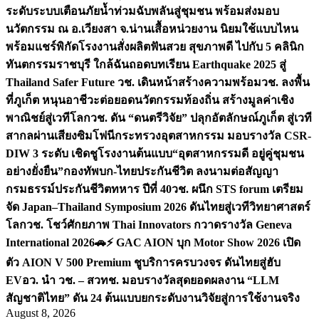
ระดับระบบเตือนภัยน้ำท่วมฉับพลันสู่ชุมชน พร้อมส่งมอบ
นวัตกรรม ณ อ.เวียงสา จ.น่าน
เสื้อหน่วยงาน นิยมใช้แบบไหน
พร้อมแชร์พิกัดโรงงานสั่งผลิต
ฟันสวย สุขภาพดี ไปกับ 5 คลินิก
ทันตกรรมราชบุรี ใกล้ฉัน
ถอดบทเรียน Earthquake 2025 สู่
Thailand Safer Future วช. เดินหน้าสร้างความพร้อม
วช. ลงพื้น
ที่ภูเก็ต หนุนอาชีวะต่อยอดนวัตกรรมท้องถิ่น สร้างมูลค่าเชิง
พาณิชย์สู่เวทีโลก
วช. ดัน “ดนตรีวิจัย” ปลุกอัตลักษณ์ภูเก็ต สู่เวที
สากลผ่านเสียงซิมโฟนี
กระทรวงอุตสาหกรรม มอบรางวัล CSR-
DIW 3 ระดับ เชิดชูโรงงานต้นแบบ“อุตสาหกรรมดี อยู่คู่ชุมชน
อย่างยั่งยืน”
กองทัพบก-ไทยประกันชีวิต ลงนามต่อสัญญา
กรมธรรม์ประกันชีวิตทหาร ปีที่ 40
วช. ผนึก STS forum เตรียม
จัด Japan–Thailand Symposium 2026 ดันไทยสู่เวทีวิทยาศาสตร์
โลก
วช. โชว์ศักยภาพ Thai Innovators กวาดรางวัล Geneva
International 2026
🚗⚡️ GAC AION บุก Motor Show 2026 เปิด
ตัว AION V 500 Premium ชูบริการครบวงจร ดันไทยสู่ฮับ
EV
อว. นำ วช. – สวทช. มอบรางวัลสุดยอดผลงาน “LLM
สัญชาติไทย” ดัน 24 ต้นแบบยกระดับงานวิจัยสู่การใช้งานจริง
August 8, 2026