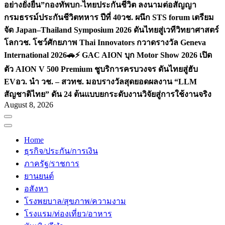
อย่างยั่งยืน”
กองทัพบก-ไทยประกันชีวิต ลงนามต่อสัญญา
กรมธรรม์ประกันชีวิตทหาร ปีที่ 40
วช. ผนึก STS forum เตรียม
จัด Japan–Thailand Symposium 2026 ดันไทยสู่เวทีวิทยาศาสตร์
โลก
วช. โชว์ศักยภาพ Thai Innovators กวาดรางวัล Geneva
International 2026
🚗⚡️ GAC AION บุก Motor Show 2026 เปิด
ตัว AION V 500 Premium ชูบริการครบวงจร ดันไทยสู่ฮับ
EV
อว. นำ วช. – สวทช. มอบรางวัลสุดยอดผลงาน “LLM
สัญชาติไทย” ดัน 24 ต้นแบบยกระดับงานวิจัยสู่การใช้งานจริง
August 8, 2026
Home
ธุรกิจ/ประกัน/การเงิน
ภาครัฐ/ราชการ
ยานยนต์
อสังหา
โรงพยบาล/สุขภาพ/ความงาม
โรงแรม/ท่องเที่ยว/อาหาร