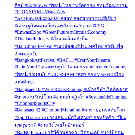
ศิลป์ #SoftPower #ศิลปะไทย #นวัตกรรม #ทุนวัฒนธรรม
#ICONSIAM #VisualArts
#AsiaEnwastExpo2026 #สอท #อุตสาหกรรมสีเขียว
#เศรษฐกิจหมุนเวียน #พลังงานสะอาด #ESG
#EnwastExpo #GreenFuture #CircularEconomy
#ThailandIndustry #สิ่งแวดล้อมยั่งยืน
#BaliChoralFestival #วงปล่อยแก่ประเทศไทย #วิจัยเพื่อ
สังคมสูงวัย
#BangkokArtFestival #BAF11 #CraftYourDreams
#PaintYourCity #เศรษฐกิจวัฒนธรรม #CreativeEconomy
#ศิลปะร่วมสมัย #ICONSIAM #สศร #ArtMarket #เมือง
แห่งศิลปะ
#Bangsaen10 #WorldClassRunning #เมืองกีฬาเวิลด์คลาส
#บางแสนรักษ์โลก #จากแก้วสู่กล้า #SustainableRunning
#ChonburiSportsCity
#Bangsaen42 #ChonburiMarathon #มาราธอนระดับโลก
#SportTourism #บางแสน #นักวิ่งเคนยา #อนุชิตจิว #ปิยะ
นุชสุขชาติ #งานวิ่งไทยโกอินเตอร์
#BarBQPlaza #บาร์บีคิวพลาซ่า #วิตอะเดย์ #บาร์บีกอน