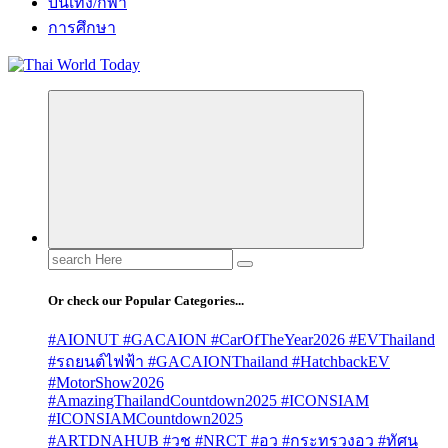
บันเทิง/กีฬา
การศึกษา
Search
for:
Or check our Popular Categories...
#AIONUT #GACAION #CarOfTheYear2026 #EVThailand
#รถยนต์ไฟฟ้า #GACAIONThailand #HatchbackEV
#MotorShow2026
#AmazingThailandCountdown2025 #ICONSIAM
#ICONSIAMCountdown2025
#ARTDNAHUB #วช #NRCT #อว #กระทรวงอว #ทัศน