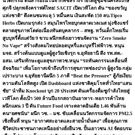
นวัตกรรม ดันสารอะมิโนจากพืชสร้างรายได้สู่ชุมชนศรีสะเกษ
ศุภจี ปลุกพลังคราฟต์ไทย! SACIT เปิดเวทีโลก ดัน “ของขวัญ
แห่งชาติ” ดึงคนชมทะลุ 5 หมื่นคน เงินสะพัด 150 ลบ.
Tipco
Herbs เปิดเกมรุกส่ง 5 สมุนไพรไทยบุกตลาดเวลเนส มุ่งชิงแชร์
ตลาดสุขภาพโตต่อเนื่อง
ทันตบุคลากร – สพฐ. หวั่นเด็กไทยเริ่ม
สูบบุหรี่ตั้งแต่วัย 9 ขวบ ผนึกพลังเยาวชนจัดงาน “Zero Smoke
No Vape” สร้างสังคมไทยปลอดบุหรี่และบุหรี่ไฟฟ้า
วช. หนุน
มจธ. สร้างต้นแบบดูแลผู้สูงวัยเชิงรุก จ.อุทัยธานี ดึง รพ.สต.-
อสม. เสริมทักษะดูแลสุขภาพ
วช.หนุน “รถทันตกรรมเคลื่อนที่
อัจฉริยะ” เพิ่มโอกาสเข้าถึงบริการสุขภาพช่องปาก ผู้สูงวัย-กลุ่ม
เปราะบาง จ.อุทัยธานี
ผนึก 5 ภาคี “Beat the Pressure” สู้ภัยเงียบ
ความดันโลหิตสูง เปิด Dashboard แห่งชาติคุมโรคทั่วไทย
“แสน
ชัย” นำทีม Knockout บุก 20 ประเทศ ดันเครื่องดื่มชูกำลังไทยสู่
เวทีโลก ตั้งเป้า 500 ล้านปีแรก
สถาบันอาหาร–หอการค้าไทย
ผนึกแผน 3 ปี ดัน Future Food เจาะตลาดอินเดีย 1.46 พันล้าน
คน
“ยศชนัน” ผนึก วช. – มช. ขับเคลื่อนนวัตกรรมจัดการ PM2.5
เชิงพื้นที่ หนุน “อากาศสะอาดและสายน้ำมั่นคง” เพื่อคุณภาพ
ชีวิตประชาชนภาคเหนืออย่างยั่งยืน
วช. ปั้นเยาวชน AI จัดอบรม