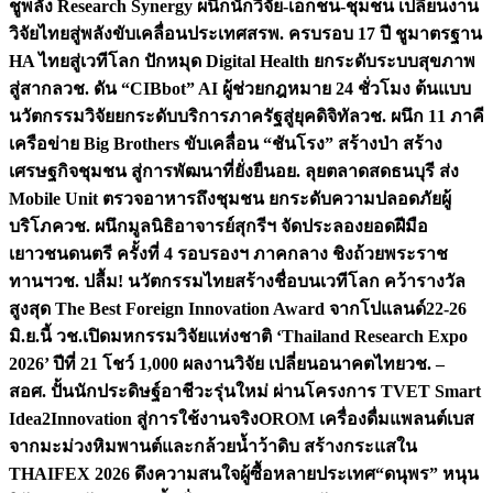
ชูพลัง Research Synergy ผนึกนักวิจัย-เอกชน-ชุมชน เปลี่ยนงาน
วิจัยไทยสู่พลังขับเคลื่อนประเทศ
สรพ. ครบรอบ 17 ปี ชูมาตรฐาน
HA ไทยสู่เวทีโลก ปักหมุด Digital Health ยกระดับระบบสุขภาพ
สู่สากล
วช. ดัน “CIBbot” AI ผู้ช่วยกฎหมาย 24 ชั่วโมง ต้นแบบ
นวัตกรรมวิจัยยกระดับบริการภาครัฐสู่ยุคดิจิทัล
วช. ผนึก 11 ภาคี
เครือข่าย Big Brothers ขับเคลื่อน “ชันโรง” สร้างป่า สร้าง
เศรษฐกิจชุมชน สู่การพัฒนาที่ยั่งยืน
อย. ลุยตลาดสดธนบุรี ส่ง
Mobile Unit ตรวจอาหารถึงชุมชน ยกระดับความปลอดภัยผู้
บริโภค
วช. ผนึกมูลนิธิอาจารย์สุกรีฯ จัดประลองยอดฝีมือ
เยาวชนดนตรี ครั้งที่ 4 รอบรองฯ ภาคกลาง ชิงถ้วยพระราช
ทานฯ
วช. ปลื้ม! นวัตกรรมไทยสร้างชื่อบนเวทีโลก คว้ารางวัล
สูงสุด The Best Foreign Innovation Award จากโปแลนด์
22-26
มิ.ย.นี้ วช.เปิดมหกรรมวิจัยแห่งชาติ ‘Thailand Research Expo
2026’ ปีที่ 21 โชว์ 1,000 ผลงานวิจัย เปลี่ยนอนาคตไทย
วช. –
สอศ. ปั้นนักประดิษฐ์อาชีวะรุ่นใหม่ ผ่านโครงการ TVET Smart
Idea2Innovation สู่การใช้งานจริง
OROM เครื่องดื่มแพลนต์เบส
จากมะม่วงหิมพานต์และกล้วยน้ำว้าดิบ สร้างกระแสใน
THAIFEX 2026 ดึงความสนใจผู้ซื้อหลายประเทศ
“ดนุพร” หนุน