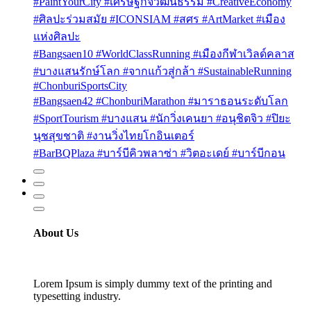
#PaintYourCity #เศรษฐกิจวัฒนธรรม #CreativeEconomy
#ศิลปะร่วมสมัย #ICONSIAM #สศร #ArtMarket #เมือง
แห่งศิลปะ
#Bangsaen10 #WorldClassRunning #เมืองกีฬาเวิลด์คลาส
#บางแสนรักษ์โลก #จากแก้วสู่กล้า #SustainableRunning
#ChonburiSportsCity
#Bangsaen42 #ChonburiMarathon #มาราธอนระดับโลก
#SportTourism #บางแสน #นักวิ่งเคนยา #อนุชิตจิว #ปิยะ
นุชสุขชาติ #งานวิ่งไทยโกอินเตอร์
#BarBQPlaza #บาร์บีคิวพลาซ่า #วิตอะเดย์ #บาร์บีกอน
About Us
Lorem Ipsum is simply dummy text of the printing and
typesetting industry.