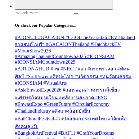
Search
for:
Or check our Popular Categories...
#AIONUT #GACAION #CarOfTheYear2026 #EVThailand
#รถยนต์ไฟฟ้า #GACAIONThailand #HatchbackEV
#MotorShow2026
#AmazingThailandCountdown2025 #ICONSIAM
#ICONSIAMCountdown2025
#ARTDNAHUB #วช #NRCT #อว #กระทรวงอว #ทัศน
ศิลป์ #SoftPower #ศิลปะไทย #นวัตกรรม #ทุนวัฒนธรรม
#ICONSIAM #VisualArts
#AsiaEnwastExpo2026 #สอท #อุตสาหกรรมสีเขียว
#เศรษฐกิจหมุนเวียน #พลังงานสะอาด #ESG
#EnwastExpo #GreenFuture #CircularEconomy
#ThailandIndustry #สิ่งแวดล้อมยั่งยืน
#BaliChoralFestival #วงปล่อยแก่ประเทศไทย #วิจัยเพื่อ
สังคมสูงวัย
#BangkokArtFestival #BAF11 #CraftYourDreams