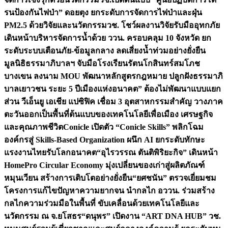
รนป้องกันไฟป่า” ดอยตุง ยกระดับการจัดการไฟป่าและฝุ่น
PM2.5 ด้วยวิจัยและนวัตกรรม
วช. โชว์ผลงานวิจัยรับมืออุทกภัย
เดินหน้าบริหารจัดการน้ำด้วย ววน. ครอบคลุม 10 จังหวัด ยก
ระดับระบบเตือนภัย-ข้อมูลกลาง ลดเสี่ยงน้ำท่วมอย่างยั่งยืน
มูลนิธิธรรมาภิบาลฯ จับมือโรงเรียนรัตนโกสินทร์สมโภช
บางเขน ลงนาม MOU พัฒนาหลักสูตรกฎหมาย ปลูกฝังธรรมาภิ
บาลเยาวชน ระยะ 5 ปี
เมืองแห่งอนาคต” ต้องไม่พัฒนาแบบแยก
ส่วน วีเอ็นยู เอเชีย แปซิฟิค เชื่อม 3 อุตสาหกรรมสำคัญ วางภาค
ตะวันออกเป็นพื้นที่ต้นแบบของเทคโนโลยีเพื่อเมือง เศรษฐกิจ
และคุณภาพชีวิต
Conicle เปิดตัว “Conicle Skills” พลิกโฉม
องค์กรสู่ Skills-Based Organization ผนึก AI ยกระดับทักษะ
แรงงานไทยรับโลกอนาคต
“อุไรวรรณ ตันติพิริยะกิจ” เดินหน้า
HomePro Circular Economy มุ่งเปลี่ยนของเก่าสู่ผลิตภัณฑ์
หมุนเวียน สร้างการเติบโตอย่างยั่งยืน
“ยศชนัน” ตรวจเยี่ยมชม
โครงการแก้ไขปัญหาความยากจน นำกลไก อววน. ร่วมสร้าง
กลไกความร่วมมือในพื้นที่ ขับเคลื่อนด้วยเทคโนโลยีและ
นวัตกรรม ณ จ.ยโสธร
“ดนุพร” เปิดงาน “ART DNA HUB” วช.