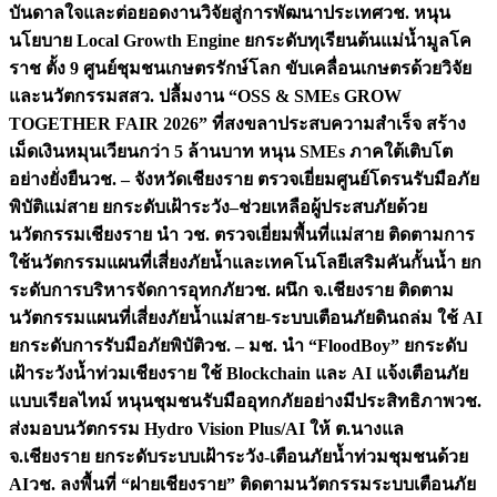
บันดาลใจและต่อยอดงานวิจัยสู่การพัฒนาประเทศ
วช. หนุน
นโยบาย Local Growth Engine ยกระดับทุเรียนต้นแม่น้ำมูลโค
ราช ตั้ง 9 ศูนย์ชุมชนเกษตรรักษ์โลก ขับเคลื่อนเกษตรด้วยวิจัย
และนวัตกรรม
สสว. ปลื้มงาน “OSS & SMEs GROW
TOGETHER FAIR 2026” ที่สงขลาประสบความสำเร็จ สร้าง
เม็ดเงินหมุนเวียนกว่า 5 ล้านบาท หนุน SMEs ภาคใต้เติบโต
อย่างยั่งยืน
วช. – จังหวัดเชียงราย ตรวจเยี่ยมศูนย์โดรนรับมือภัย
พิบัติแม่สาย ยกระดับเฝ้าระวัง–ช่วยเหลือผู้ประสบภัยด้วย
นวัตกรรม
เชียงราย นำ วช. ตรวจเยี่ยมพื้นที่แม่สาย ติดตามการ
ใช้นวัตกรรมแผนที่เสี่ยงภัยน้ำและเทคโนโลยีเสริมคันกั้นน้ำ ยก
ระดับการบริหารจัดการอุทกภัย
วช. ผนึก จ.เชียงราย ติดตาม
นวัตกรรมแผนที่เสี่ยงภัยน้ำแม่สาย-ระบบเตือนภัยดินถล่ม ใช้ AI
ยกระดับการรับมือภัยพิบัติ
วช. – มช. นำ “FloodBoy” ยกระดับ
เฝ้าระวังน้ำท่วมเชียงราย ใช้ Blockchain และ AI แจ้งเตือนภัย
แบบเรียลไทม์ หนุนชุมชนรับมืออุทกภัยอย่างมีประสิทธิภาพ
วช.
ส่งมอบนวัตกรรม Hydro Vision Plus/AI ให้ ต.นางแล
จ.เชียงราย ยกระดับระบบเฝ้าระวัง-เตือนภัยน้ำท่วมชุมชนด้วย
AI
วช. ลงพื้นที่ “ฝายเชียงราย” ติดตามนวัตกรรมระบบเตือนภัย