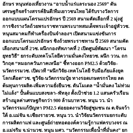
อักษร หนุนท่องเที่ยวงาน “อาบน้ำแร่แลระนอง 2569” ดัน
เศรษฐกิจสร้างสรรค์
ยินดี!ทีมเยาวชนไทย ได้รับรางวัลการ
ออกแบบแผนโดรนแปรอักษร ปี 2569 สนามคัดเลือกที่ 2 มุ่งสู่
การชิงรางวัลถ้วยพระราชทานพระบาทสมเด็จพระเจ้าอยู่หัว
วช.
หนุนสมาคมกีฬาเครื่องบินจำลองฯ เปิดสนามแข่งขันการ
ออกแบบโดรนแปรอักษร ชิงถ้วยพระราชทาน ปี 2569 สนามคัด
เลือกสนามที่ 2
วช. ผนึกกองทัพภาคที่ 2 เปิดศูนย์พัฒนา “โดรน
ยุทธวิธี” ยกระดับเทคโนโลยีความมั่นคงไทย
วช. ผนึก ววน. ถก
วิกฤต “หมอกควันภาคเหนือ” ชี้ทางออก PM2.5 ด้วยวิจัย–
นวัตกรรม
วช. เปิดเวที “ผนึกวิจัย-เทคโนโลยี รับมือภัยแล้งยุค
โลกเดือด“
วช. ชูวิจัย-นวัตกรรมปุ๋ย ทางรอดเกษตรกรไทย ลด
ต้นทุนการผลิต-เพิ่มความยั่งยืน
วช. ดันโมเดล “น้ำมั่นคง ไม่ท่วม
ไม่แล้ง” ปั้นต้นแบบสงขลา–พัทลุง ตั้งเป้าช่วย 1.2 แสนครัวเรือน
สร้างมูลค่าเศรษฐกิจกว่า 900 ล้านบาท
วช. หนุน วว. นำ
นวัตกรรมแก้ปัญหา PM2.5 ต่อยอดงานวิจัยสู่ชุมชน ณ ต.จันจว้า
ใต้ อ.แม่จัน จ.เชียงราย
วช. หนุน วว. นำวิจัยนวัตกรรมยกระดับ
การผลิตกาแฟ และศูนย์ถ่ายทอดองค์ความรู้กาแฟครบวงจร ณ
อ.แม่จริม จ.น่าน
วช. หนุน มศว. “นวัตกรรมเพื่อน้ำที่มั่นคง” ยก