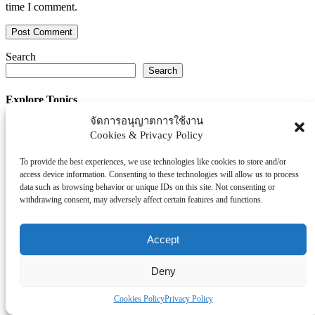
time I comment.
Search
Search
Explore Topics
จัดการอนุญาตการใช้งาน
Thaiworldtoday
Cookies & Privacy Policy
Uncategorized
การศึกษา
To provide the best experiences, we use technologies like cookies to store and/or
ธุรกิจ/ประกัน/การเงิน
access device information. Consenting to these technologies will allow us to process
data such as browsing behavior or unique IDs on this site. Not consenting or
บันเทิง/กีฬา
withdrawing consent, may adversely affect certain features and functions.
ภาครัฐ/ราชการ
ยานยนต์
Accept
อสังหา
โรงพยบาล/สุขภาพ/ความงาม
Deny
โรงแรม/ท่องเที่ยว/อาหาร
Cookies Policy
Privacy Policy
Tag Clouds