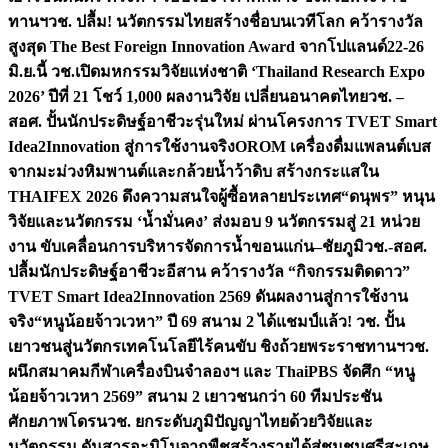
ทานฯ
วช. ปลื้ม! นวัตกรรมไทยสร้างชื่อบนเวทีโลก คว้ารางวัล
สูงสุด The Best Foreign Innovation Award จากโปแลนด์
22-26
มิ.ย.นี้ วช.เปิดมหกรรมวิจัยแห่งชาติ ‘Thailand Research Expo
2026’ ปีที่ 21 โชว์ 1,000 ผลงานวิจัย เปลี่ยนอนาคตไทย
วช. –
สอศ. ปั้นนักประดิษฐ์อาชีวะรุ่นใหม่ ผ่านโครงการ TVET Smart
Idea2Innovation สู่การใช้งานจริง
OROM เครื่องดื่มแพลนต์เบส
จากมะม่วงหิมพานต์และกล้วยน้ำว้าดิบ สร้างกระแสใน
THAIFEX 2026 ดึงความสนใจผู้ซื้อหลายประเทศ
“ดนุพร” หนุน
วิจัยและนวัตกรรม ‘น้ำมั่นคง’ ส่งมอบ 9 นวัตกรรมสู่ 21 หน่วย
งาน ขับเคลื่อนการบริหารจัดการน้ำขอนแก่น–ชัยภูมิ
วช.-สอศ.
ปลื้มนักประดิษฐ์อาชีวะอีสาน คว้ารางวัล “กิจกรรมติดดาว”
TVET Smart Idea2Innovation 2569 ดันผลงานสู่การใช้งาน
จริง
“หนูน้อยจ้าวเวหา” ปี 69 สนาม 2 ได้แชมป์แล้ว! วช. ปั้น
เยาวชนสู่นวัตกรเทคโนโลยีไร้คนขับ ชิงถ้วยพระราชทานฯ
วช.
ผนึกสมาคมกีฬาเครื่องบินจำลองฯ และ ThaiPBS จัดศึก “หนู
น้อยจ้าวเวหา 2569” สนาม 2 เยาวชนกว่า 60 ทีมประชัน
ศักยภาพโดรน
วช. ยกระดับภูมิปัญญาไทยด้วยวิจัยและ
นวัตกรรม ดันสารอะมิโนจากพืชสร้างรายได้สู่ชุมชนศรีสะเกษ