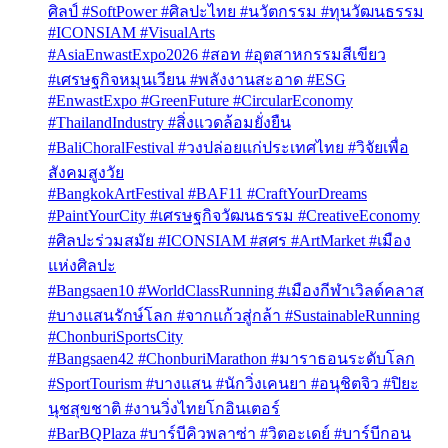
ศิลป์ #SoftPower #ศิลปะไทย #นวัตกรรม #ทุนวัฒนธรรม
#ICONSIAM #VisualArts
#AsiaEnwastExpo2026 #สอท #อุตสาหกรรมสีเขียว
#เศรษฐกิจหมุนเวียน #พลังงานสะอาด #ESG
#EnwastExpo #GreenFuture #CircularEconomy
#ThailandIndustry #สิ่งแวดล้อมยั่งยืน
#BaliChoralFestival #วงปล่อยแก่ประเทศไทย #วิจัยเพื่อ
สังคมสูงวัย
#BangkokArtFestival #BAF11 #CraftYourDreams
#PaintYourCity #เศรษฐกิจวัฒนธรรม #CreativeEconomy
#ศิลปะร่วมสมัย #ICONSIAM #สศร #ArtMarket #เมือง
แห่งศิลปะ
#Bangsaen10 #WorldClassRunning #เมืองกีฬาเวิลด์คลาส
#บางแสนรักษ์โลก #จากแก้วสู่กล้า #SustainableRunning
#ChonburiSportsCity
#Bangsaen42 #ChonburiMarathon #มาราธอนระดับโลก
#SportTourism #บางแสน #นักวิ่งเคนยา #อนุชิตจิว #ปิยะ
นุชสุขชาติ #งานวิ่งไทยโกอินเตอร์
#BarBQPlaza #บาร์บีคิวพลาซ่า #วิตอะเดย์ #บาร์บีกอน