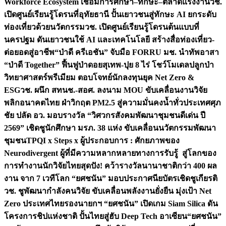
Workforce Ecosystem เชื่อมการศึกษา–ทักษะ–ตลาดแรงงาน
วช.
เปิดศูนย์เรียนรู้โดรนที่อุทัยธานี ปั้นเยาวชนสู่ทักษะ AI ยกระดับ
ท่องเที่ยวด้วยนวัตกรรม
วช. เปิดศูนย์เรียนรู้โดรนต้นแบบที่
นครปฐม ดันเยาวชนใช้ AI และเทคโนโลยี สร้างสื่อท่องเที่ยว-
ต่อยอดสู่อาชีพ
“ป่าดี ครีเอชัน” จับมือ FORRU มช. นำทัพอาสา
“ป่าดี Together” ฟื้นฟูป่าดอยสุเทพ-ปุย 8 ไร่ โชว์โมเดลปลูกป่า
วิทยาศาสตร์พรีเมียม ตอบโจทย์นักลงทุนยุค Net Zero &
ESG
วช. ผนึก สทนช.-สอศ. ลงนาม MOU ขับเคลื่อนงานวิจัย
พลิกอนาคตไทย ฝ่าวิกฤต PM2.5 สู่ความมั่นคงน้ำทั่วประเทศ
ศุภ
ชัย ปลัด อว. มอบรางวัล “วิศวกรสังคมพัฒนาชุมชนดีเด่น ปี
2569” เชิดชูนักศึกษา มรภ. 38 แห่ง ขับเคลื่อนนวัตกรรมพัฒนา
ชุมชน
TPQI x Steps x ผู้ประกอบการ : ศักยภาพของ
Neurodivergent ผู้ที่มีความหลากหลายทางการรับรู้ สู่โลกของ
การทำงาน
นักวิจัยไทยสุดปัง! คว้ารางวัลนานาชาติกว่า 400 ผล
งาน จาก 7 เวทีโลก “ยศชนัน” มอบประกาศนียบัตรเชิดชูเกียรติ
วช. ชูพัฒนากำลังคนวิจัย ขับเคลื่อนพลังงานยั่งยืน มุ่งเป้า Net
Zero ประเทศไทย
รองนายกฯ “ยศชนัน” เปิดเกม Siam Silica ดัน
โครงการชิปแห่งชาติ ปั้นไทยสู่ฮับ Deep Tech อาเซียน
“ยศชนัน”