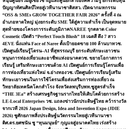
หนุนศูนย์รวมผู้เชี่ยวชาญและศูนย์กลางองค์ความรู้ ยกระดับทุน
ปัญญาทัศนศิลป์ไทยสู่เวทีนานาชาติ
สสว. เปิดฉากมหกรรม
“OSS & SMEs GROW TOGETHER FAIR 2026” ครั้งที่ 4 ณ
อำเภอหาดใหญ่ มุ่งยกระดับ SME ใต้สู่ความสำเร็จ เป็นจุดหมาย
สุดท้ายของโครงการระดับภูมิภาค
NAREE รุกตลาด Color
Cosmetic เปิดตัว “Perfect Touch Blush” 18 เฉดสี ดึง 7 สาว
4EVE นั่งแท่น Face of Naree ตั้งเป้ายอดขาย 100 ล้านบาท
วช.
เปิดศูนย์เรียนรู้โดรน–AI ที่สุพรรณบุรี ยกระดับทักษะเยาวชน
หนุนการท่องเที่ยวและอาชีพแห่งอนาคต
วช. ขยายโอกาสการ
เรียนรู้ เสริมทักษะเยาวชนด้วย AI เปิดศูนย์การเรียนรู้โดรนเพื่อ
การท่องเที่ยวแห่งใหม่ จ.อ่างทอง
วช. เปิดศูนย์การเรียนรู้เสริม
ทักษะเยาวชนในการใช้โดรนเพื่อส่งเสริมการท่องเที่ยว ณ
วิทยาลัยเทคนิคโคกสำโรง จังหวัดลพบุรี
บพท.ชูสูตรสำเร็จ
“THE 3Ea” สร้างเศรษฐกิจฐานรากไทยให้เติบโตด้วยการสร้าง
LE-Local Enterprises
วช. แถลงข่าวนักประดิษฐ์ไทย คว้ารางวัล
จากเวที 2026 Japan Design, Idea and Invention Expo (JDIE
2026) ชูศักยภาพสิ่งประดิษฐ์นวัตกรรมไทยสู่เวทีนานาชา
ติ
ศ.ดร.ยศชนัน ชู “ทุนมนุษย์” กุญแจสู่อนาคตไทย เร่งสร้าง