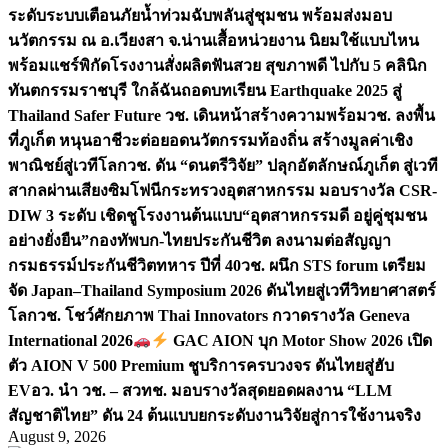
ระดับระบบเตือนภัยน้ำท่วมฉับพลันสู่ชุมชน พร้อมส่งมอบ
นวัตกรรม ณ อ.เวียงสา จ.น่าน
เสื้อหน่วยงาน นิยมใช้แบบไหน
พร้อมแชร์พิกัดโรงงานสั่งผลิต
ฟันสวย สุขภาพดี ไปกับ 5 คลินิก
ทันตกรรมราชบุรี ใกล้ฉัน
ถอดบทเรียน Earthquake 2025 สู่
Thailand Safer Future วช. เดินหน้าสร้างความพร้อม
วช. ลงพื้น
ที่ภูเก็ต หนุนอาชีวะต่อยอดนวัตกรรมท้องถิ่น สร้างมูลค่าเชิง
พาณิชย์สู่เวทีโลก
วช. ดัน “ดนตรีวิจัย” ปลุกอัตลักษณ์ภูเก็ต สู่เวที
สากลผ่านเสียงซิมโฟนี
กระทรวงอุตสาหกรรม มอบรางวัล CSR-
DIW 3 ระดับ เชิดชูโรงงานต้นแบบ“อุตสาหกรรมดี อยู่คู่ชุมชน
อย่างยั่งยืน”
กองทัพบก-ไทยประกันชีวิต ลงนามต่อสัญญา
กรมธรรม์ประกันชีวิตทหาร ปีที่ 40
วช. ผนึก STS forum เตรียม
จัด Japan–Thailand Symposium 2026 ดันไทยสู่เวทีวิทยาศาสตร์
โลก
วช. โชว์ศักยภาพ Thai Innovators กวาดรางวัล Geneva
International 2026
GAC AION บุก Motor Show 2026 เปิด
ตัว AION V 500 Premium ชูบริการครบวงจร ดันไทยสู่ฮับ
EV
อว. นำ วช. – สวทช. มอบรางวัลสุดยอดผลงาน “LLM
สัญชาติไทย” ดัน 24 ต้นแบบยกระดับงานวิจัยสู่การใช้งานจริง
August 9, 2026