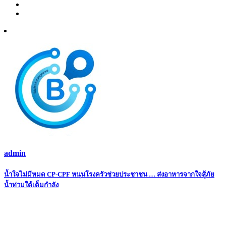
admin
Post
น้ำใจไม่มีหมด CP-CPF หนุนโรงครัวช่วยประชาชน … ส่งอาหารจากใจสู้ภัย
น้ำท่วมใต้เต็มกำลัง
navigation