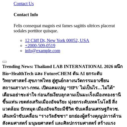
Contact Us
Contact Info
Felis consequat magnis est fames sagittis ultrices placerat
sodales porttitor quisque.
12 Cliff Dt, New York 00052, USA
+2000-509-0519
info@example.com
Trending News:
Thailand LAB INTERNATIONAL 2026 ผนึก
Bio+HealthTech และ FutureCHEM ดัน AI ยกระดับ
วิทยาศาสตร์-สุขภาพไทย สู่ศูนย์กลางนวัตกรรมอาเซียน
สถานเสาวภา-กทม. เปิดแคมเปญ “HPV ไม่เป็นไร…ไม่ได้”
เตือนอย่าชะล่าใจ ก่อนภัยเงียบลุกลามเป็นมะเร็ง
เมืองทองธานี
ขึ้นแท่น เขตส่งเสริมเมืองอัจฉริยะ มุ่งยกระดับเทคโนโลยี สิ่ง
แวดล้อม ปักหมุด เมืองอัจฉริยะมีชีวิต ขับเคลื่อนเศรษฐกิจ
วช.
เดินหน้าขับเคลื่อน “รางวัลธัชชา” ยกย่องผู้สร้างคุณูปการด้าน
สังคมศาสตร์ มนุษยศาสตร์ และศิลปกรรมศาสตร์ สร้างแรง