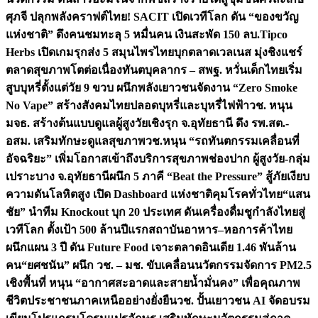
ศุภจี ปลุกพลังคราฟต์ไทย! SACIT เปิดเวทีโลก ดัน “ของขวัญ
แห่งชาติ” ดึงคนชมทะลุ 5 หมื่นคน เงินสะพัด 150 ลบ.
Tipco
Herbs เปิดเกมรุกส่ง 5 สมุนไพรไทยบุกตลาดเวลเนส มุ่งชิงแชร์
ตลาดสุขภาพโตต่อเนื่อง
ทันตบุคลากร – สพฐ. หวั่นเด็กไทยเริ่ม
สูบบุหรี่ตั้งแต่วัย 9 ขวบ ผนึกพลังเยาวชนจัดงาน “Zero Smoke
No Vape” สร้างสังคมไทยปลอดบุหรี่และบุหรี่ไฟฟ้า
วช. หนุน
มจธ. สร้างต้นแบบดูแลผู้สูงวัยเชิงรุก จ.อุทัยธานี ดึง รพ.สต.-
อสม. เสริมทักษะดูแลสุขภาพ
วช.หนุน “รถทันตกรรมเคลื่อนที่
อัจฉริยะ” เพิ่มโอกาสเข้าถึงบริการสุขภาพช่องปาก ผู้สูงวัย-กลุ่ม
เปราะบาง จ.อุทัยธานี
ผนึก 5 ภาคี “Beat the Pressure” สู้ภัยเงียบ
ความดันโลหิตสูง เปิด Dashboard แห่งชาติคุมโรคทั่วไทย
“แสน
ชัย” นำทีม Knockout บุก 20 ประเทศ ดันเครื่องดื่มชูกำลังไทยสู่
เวทีโลก ตั้งเป้า 500 ล้านปีแรก
สถาบันอาหาร–หอการค้าไทย
ผนึกแผน 3 ปี ดัน Future Food เจาะตลาดอินเดีย 1.46 พันล้าน
คน
“ยศชนัน” ผนึก วช. – มช. ขับเคลื่อนนวัตกรรมจัดการ PM2.5
เชิงพื้นที่ หนุน “อากาศสะอาดและสายน้ำมั่นคง” เพื่อคุณภาพ
ชีวิตประชาชนภาคเหนืออย่างยั่งยืน
วช. ปั้นเยาวชน AI จัดอบรม