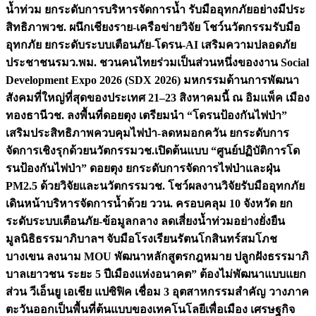
น้ำท่วม ยกระดับการบริหารจัดการน้ำ รับมืออุทกภัยอย่างมีประ
สิทธิภาพ
วช. ผนึกเชียงราย-เครือข่ายวิจัย โชว์นวัตกรรมรับมือ
อุทกภัย ยกระดับระบบเตือนภัย-โดรน-AI เสริมความปลอดภัย
ประชาชน
รมว.พม. ชวนคนไทยร่วมเป็นส่วนหนึ่งของงาน Social
Development Expo 2026 (SDX 2026) มหกรรมด้านการพัฒนา
สังคมที่ใหญ่ที่สุดของประเทศ 21–23 สิงหาคมนี้ ณ อิมแพ็ค เมือง
ทองธานี
วช. ลงพื้นที่ดอยตุง เตรียมนำ “โดรนป้องกันไฟป่า”
เสริมประสิทธิภาพควบคุมไฟป่า-ลดหมอกควัน ยกระดับการ
จัดการเชิงรุกด้วยนวัตกรรม
วช.เปิดต้นแบบ “ศูนย์ปฏิบัติการโด
รนป้องกันไฟป่า” ดอยตุง ยกระดับการจัดการไฟป่าและฝุ่น
PM2.5 ด้วยวิจัยและนวัตกรรม
วช. โชว์ผลงานวิจัยรับมืออุทกภัย
เดินหน้าบริหารจัดการน้ำด้วย ววน. ครอบคลุม 10 จังหวัด ยก
ระดับระบบเตือนภัย-ข้อมูลกลาง ลดเสี่ยงน้ำท่วมอย่างยั่งยืน
มูลนิธิธรรมาภิบาลฯ จับมือโรงเรียนรัตนโกสินทร์สมโภช
บางเขน ลงนาม MOU พัฒนาหลักสูตรกฎหมาย ปลูกฝังธรรมาภิ
บาลเยาวชน ระยะ 5 ปี
เมืองแห่งอนาคต” ต้องไม่พัฒนาแบบแยก
ส่วน วีเอ็นยู เอเชีย แปซิฟิค เชื่อม 3 อุตสาหกรรมสำคัญ วางภาค
ตะวันออกเป็นพื้นที่ต้นแบบของเทคโนโลยีเพื่อเมือง เศรษฐกิจ