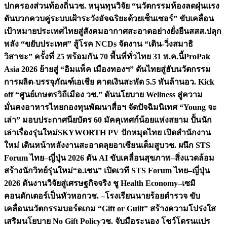
ปกครองส่วนท้องถิ่น
วช. หนุนทุนวิจัย “นวัตกรรมห้องลดฝุ่นแรง
ดันบวกควบคู่ระบบเฝ้าระวังอัจฉริยะด้วยเซ็นเซอร์” ขับเคลื่อน
เป้าหมายประเทศไทยสู่สังคมอากาศสะอาดอย่างยั่งยืน
สสส.ปลุก
พลัง “ขยับประเทศ” สู้โรค NCDs จัดงาน “เดิน-วิ่งสมาธิ
วิสาขะ” ครั้งที่ 25 พร้อมกัน 70 พื้นที่ทั่วไทย 31 พ.ค.นี้
ProPak
Asia 2026 ย้ายสู่ “อิมแพ็ค เมืองทองฯ” ดันไทยสู่ฮับนวัตกรรม
การผลิต-บรรจุภัณฑ์เอเชีย คาดเงินสะพัด 5.5 พันล้าน
อว. Kick
off “ศูนย์เกษตรวิถีเมือง วช.” ดันนโยบาย Wellness สู่ความ
มั่นคงอาหารไทย
กองทุนพัฒนาสื่อฯ จัดปัจฉิมนิเทศ “Young จะ
เล่า” มอบประกาศนียบัตร 60 มัคคุเทศก์น้อยแห่งสยาม ปั้นนัก
เล่าเรื่องรุ่นใหม่
SKYWORTH PV ปักหมุดไทย เปิดสำนักงาน
ใหม่ เดินหน้าพลังงานสะอาดลุยอาเซียนเต็มสูบ
วช. ผนึก STS
Forum ไทย–ญี่ปุ่น 2026 ดัน AI ขับเคลื่อนสุขภาพ–สิ่งแวดล้อม
สร้างนักวิทย์รุ่นใหม่
“อ.เชน” เปิดเวที STS Forum ไทย–ญี่ปุ่น
2026 ดันงานวิจัยสู่เศรษฐกิจจริง ชู Health Economy–เซมิ
คอนดักเตอร์เป็นหัวหอก
วช. –โรงเรียนนายร้อยตำรวจ ขับ
เคลื่อนนวัตกรรมบอร์ดเกม “Gift or Guilt” สร้างความโปร่งใส
เสริมนโยบาย No Gift Policy
วช. จับมือระนอง โชว์โดรนแปร