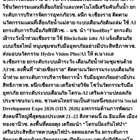
ใช้นวัตกรรมแผนที่เสี่ยงภัยน้ำและเทคโนโลยีเสริมคันกั้นน้ำ ยก
ระดับการบริหารจัดการอุทกภัย
วช. ผนึก จ.เชียงราย ติดตาม
นวัตกรรมแผนที่เสี่ยงภัยน้ำแม่สาย-ระบบเตือนภัยดินถล่ม ใช้ AI
ยกระดับการรับมือภัยพิบัติ
วช. – มช. นำ “FloodBoy” ยกระดับ
เฝ้าระวังน้ำท่วมเชียงราย ใช้ Blockchain และ AI แจ้งเตือนภัย
แบบเรียลไทม์ หนุนชุมชนรับมืออุทกภัยอย่างมีประสิทธิภาพ
วช.
ส่งมอบนวัตกรรม Hydro Vision Plus/AI ให้ ต.นางแล
จ.เชียงราย ยกระดับระบบเฝ้าระวัง-เตือนภัยน้ำท่วมชุมชนด้วย
AI
วช. ลงพื้นที่ “ฝายเชียงราย” ติดตามนวัตกรรมระบบเตือนภัย
น้ำท่วม ยกระดับการบริหารจัดการน้ำ รับมืออุทกภัยอย่างมีประ
สิทธิภาพ
วช. ผนึกเชียงราย-เครือข่ายวิจัย โชว์นวัตกรรมรับมือ
อุทกภัย ยกระดับระบบเตือนภัย-โดรน-AI เสริมความปลอดภัย
ประชาชน
รมว.พม. ชวนคนไทยร่วมเป็นส่วนหนึ่งของงาน Social
Development Expo 2026 (SDX 2026) มหกรรมด้านการพัฒนา
สังคมที่ใหญ่ที่สุดของประเทศ 21–23 สิงหาคมนี้ ณ อิมแพ็ค เมือง
ทองธานี
วช. ลงพื้นที่ดอยตุง เตรียมนำ “โดรนป้องกันไฟป่า”
เสริมประสิทธิภาพควบคุมไฟป่า-ลดหมอกควัน ยกระดับการ
จัดการเชิงรุกด้วยนวัตกรรม
วช.เปิดต้นแบบ “ศูนย์ปฏิบัติการโด