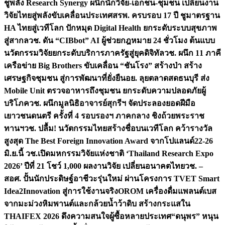
ชูพลัง Research Synergy ผนึกนักวิจัย-เอกชน-ชุมชน เปลี่ยนงาน
วิจัยไทยสู่พลังขับเคลื่อนประเทศ
สรพ. ครบรอบ 17 ปี ชูมาตรฐาน
HA ไทยสู่เวทีโลก ปักหมุด Digital Health ยกระดับระบบสุขภาพ
สู่สากล
วช. ดัน “CIBbot” AI ผู้ช่วยกฎหมาย 24 ชั่วโมง ต้นแบบ
นวัตกรรมวิจัยยกระดับบริการภาครัฐสู่ยุคดิจิทัล
วช. ผนึก 11 ภาคี
เครือข่าย Big Brothers ขับเคลื่อน “ชันโรง” สร้างป่า สร้าง
เศรษฐกิจชุมชน สู่การพัฒนาที่ยั่งยืน
อย. ลุยตลาดสดธนบุรี ส่ง
Mobile Unit ตรวจอาหารถึงชุมชน ยกระดับความปลอดภัยผู้
บริโภค
วช. ผนึกมูลนิธิอาจารย์สุกรีฯ จัดประลองยอดฝีมือ
เยาวชนดนตรี ครั้งที่ 4 รอบรองฯ ภาคกลาง ชิงถ้วยพระราช
ทานฯ
วช. ปลื้ม! นวัตกรรมไทยสร้างชื่อบนเวทีโลก คว้ารางวัล
สูงสุด The Best Foreign Innovation Award จากโปแลนด์
22-26
มิ.ย.นี้ วช.เปิดมหกรรมวิจัยแห่งชาติ ‘Thailand Research Expo
2026’ ปีที่ 21 โชว์ 1,000 ผลงานวิจัย เปลี่ยนอนาคตไทย
วช. –
สอศ. ปั้นนักประดิษฐ์อาชีวะรุ่นใหม่ ผ่านโครงการ TVET Smart
Idea2Innovation สู่การใช้งานจริง
OROM เครื่องดื่มแพลนต์เบส
จากมะม่วงหิมพานต์และกล้วยน้ำว้าดิบ สร้างกระแสใน
THAIFEX 2026 ดึงความสนใจผู้ซื้อหลายประเทศ
“ดนุพร” หนุน