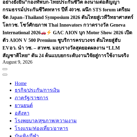
อย่างยั่งยืน”
กองทัพบก-ไทยประกันชีวิต ลงนามต่อสัญญา
กรมธรรม์ประกันชีวิตทหาร ปีที่ 40
วช. ผนึก STS forum เตรียม
จัด Japan–Thailand Symposium 2026 ดันไทยสู่เวทีวิทยาศาสตร์
โลก
วช. โชว์ศักยภาพ Thai Innovators กวาดรางวัล Geneva
International 2026
GAC AION บุก Motor Show 2026 เปิด
ตัว AION V 500 Premium ชูบริการครบวงจร ดันไทยสู่ฮับ
EV
อว. นำ วช. – สวทช. มอบรางวัลสุดยอดผลงาน “LLM
สัญชาติไทย” ดัน 24 ต้นแบบยกระดับงานวิจัยสู่การใช้งานจริง
August 9, 2026
Home
ธุรกิจ/ประกัน/การเงิน
ภาครัฐ/ราชการ
ยานยนต์
อสังหา
โรงพยบาล/สุขภาพ/ความงาม
โรงแรม/ท่องเที่ยว/อาหาร
บันเทิง/กีฬา