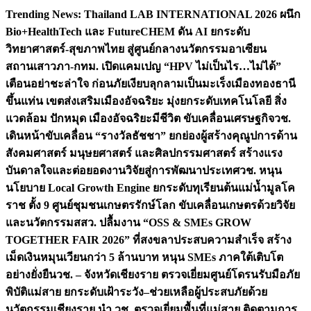
Skip
Trending News:
Thailand LAB INTERNATIONAL 2026 ผนึก
to
Bio+HealthTech และ FutureCHEM ดัน AI ยกระดับ
content
วิทยาศาสตร์-สุขภาพไทย สู่ศูนย์กลางนวัตกรรมอาเซียน
สถานเสาวภา-กทม. เปิดแคมเปญ “HPV ไม่เป็นไร…ไม่ได้”
เตือนอย่าชะล่าใจ ก่อนภัยเงียบลุกลามเป็นมะเร็ง
เมืองทองธานี
ขึ้นแท่น เขตส่งเสริมเมืองอัจฉริยะ มุ่งยกระดับเทคโนโลยี สิ่ง
แวดล้อม ปักหมุด เมืองอัจฉริยะมีชีวิต ขับเคลื่อนเศรษฐกิจ
วช.
เดินหน้าขับเคลื่อน “รางวัลธัชชา” ยกย่องผู้สร้างคุณูปการด้าน
สังคมศาสตร์ มนุษยศาสตร์ และศิลปกรรมศาสตร์ สร้างแรง
บันดาลใจและต่อยอดงานวิจัยสู่การพัฒนาประเทศ
วช. หนุน
นโยบาย Local Growth Engine ยกระดับทุเรียนต้นแม่น้ำมูลโค
ราช ตั้ง 9 ศูนย์ชุมชนเกษตรรักษ์โลก ขับเคลื่อนเกษตรด้วยวิจัย
และนวัตกรรม
สสว. ปลื้มงาน “OSS & SMEs GROW
TOGETHER FAIR 2026” ที่สงขลาประสบความสำเร็จ สร้าง
เม็ดเงินหมุนเวียนกว่า 5 ล้านบาท หนุน SMEs ภาคใต้เติบโต
อย่างยั่งยืน
วช. – จังหวัดเชียงราย ตรวจเยี่ยมศูนย์โดรนรับมือภัย
พิบัติแม่สาย ยกระดับเฝ้าระวัง–ช่วยเหลือผู้ประสบภัยด้วย
นวัตกรรม
เชียงราย นำ วช. ตรวจเยี่ยมพื้นที่แม่สาย ติดตามการ