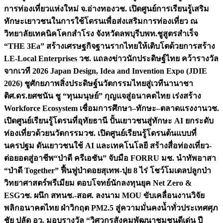
การท่องเที่ยวแห่งใหม่ จ.อ่างทอง
วช. เปิดศูนย์การเรียนรู้เสริม
ทักษะเยาวชนในการใช้โดรนเพื่อส่งเสริมการท่องเที่ยว ณ
วิทยาลัยเทคนิคโคกสำโรง จังหวัดลพบุรี
บพท.ชูสูตรสำเร็จ
“THE 3Ea” สร้างเศรษฐกิจฐานรากไทยให้เติบโตด้วยการสร้าง
LE-Local Enterprises
วช. แถลงข่าวนักประดิษฐ์ไทย คว้ารางวัล
จากเวที 2026 Japan Design, Idea and Invention Expo (JDIE
2026) ชูศักยภาพสิ่งประดิษฐ์นวัตกรรมไทยสู่เวทีนานาชา
ติ
ศ.ดร.ยศชนัน ชู “ทุนมนุษย์” กุญแจสู่อนาคตไทย เร่งสร้าง
Workforce Ecosystem เชื่อมการศึกษา–ทักษะ–ตลาดแรงงาน
วช.
เปิดศูนย์เรียนรู้โดรนที่อุทัยธานี ปั้นเยาวชนสู่ทักษะ AI ยกระดับ
ท่องเที่ยวด้วยนวัตกรรม
วช. เปิดศูนย์เรียนรู้โดรนต้นแบบที่
นครปฐม ดันเยาวชนใช้ AI และเทคโนโลยี สร้างสื่อท่องเที่ยว-
ต่อยอดสู่อาชีพ
“ป่าดี ครีเอชัน” จับมือ FORRU มช. นำทัพอาสา
“ป่าดี Together” ฟื้นฟูป่าดอยสุเทพ-ปุย 8 ไร่ โชว์โมเดลปลูกป่า
วิทยาศาสตร์พรีเมียม ตอบโจทย์นักลงทุนยุค Net Zero &
ESG
วช. ผนึก สทนช.-สอศ. ลงนาม MOU ขับเคลื่อนงานวิจัย
พลิกอนาคตไทย ฝ่าวิกฤต PM2.5 สู่ความมั่นคงน้ำทั่วประเทศ
ศุภ
ชัย ปลัด อว. มอบรางวัล “วิศวกรสังคมพัฒนาชุมชนดีเด่น ปี