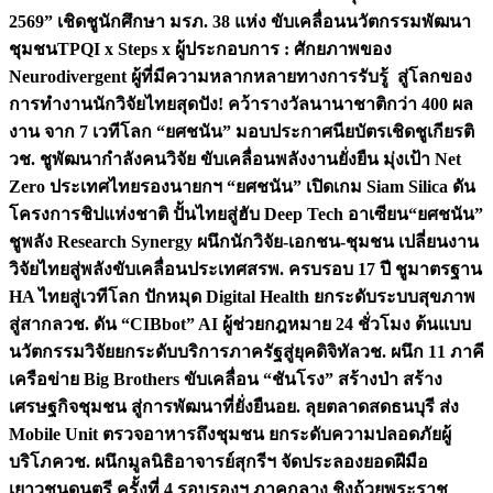
2569” เชิดชูนักศึกษา มรภ. 38 แห่ง ขับเคลื่อนนวัตกรรมพัฒนา
ชุมชน
TPQI x Steps x ผู้ประกอบการ : ศักยภาพของ
Neurodivergent ผู้ที่มีความหลากหลายทางการรับรู้ สู่โลกของ
การทำงาน
นักวิจัยไทยสุดปัง! คว้ารางวัลนานาชาติกว่า 400 ผล
งาน จาก 7 เวทีโลก “ยศชนัน” มอบประกาศนียบัตรเชิดชูเกียรติ
วช. ชูพัฒนากำลังคนวิจัย ขับเคลื่อนพลังงานยั่งยืน มุ่งเป้า Net
Zero ประเทศไทย
รองนายกฯ “ยศชนัน” เปิดเกม Siam Silica ดัน
โครงการชิปแห่งชาติ ปั้นไทยสู่ฮับ Deep Tech อาเซียน
“ยศชนัน”
ชูพลัง Research Synergy ผนึกนักวิจัย-เอกชน-ชุมชน เปลี่ยนงาน
วิจัยไทยสู่พลังขับเคลื่อนประเทศ
สรพ. ครบรอบ 17 ปี ชูมาตรฐาน
HA ไทยสู่เวทีโลก ปักหมุด Digital Health ยกระดับระบบสุขภาพ
สู่สากล
วช. ดัน “CIBbot” AI ผู้ช่วยกฎหมาย 24 ชั่วโมง ต้นแบบ
นวัตกรรมวิจัยยกระดับบริการภาครัฐสู่ยุคดิจิทัล
วช. ผนึก 11 ภาคี
เครือข่าย Big Brothers ขับเคลื่อน “ชันโรง” สร้างป่า สร้าง
เศรษฐกิจชุมชน สู่การพัฒนาที่ยั่งยืน
อย. ลุยตลาดสดธนบุรี ส่ง
Mobile Unit ตรวจอาหารถึงชุมชน ยกระดับความปลอดภัยผู้
บริโภค
วช. ผนึกมูลนิธิอาจารย์สุกรีฯ จัดประลองยอดฝีมือ
เยาวชนดนตรี ครั้งที่ 4 รอบรองฯ ภาคกลาง ชิงถ้วยพระราช