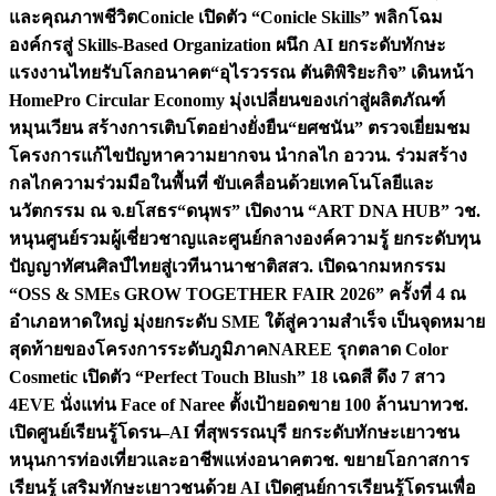
และคุณภาพชีวิต
Conicle เปิดตัว “Conicle Skills” พลิกโฉม
องค์กรสู่ Skills-Based Organization ผนึก AI ยกระดับทักษะ
แรงงานไทยรับโลกอนาคต
“อุไรวรรณ ตันติพิริยะกิจ” เดินหน้า
HomePro Circular Economy มุ่งเปลี่ยนของเก่าสู่ผลิตภัณฑ์
หมุนเวียน สร้างการเติบโตอย่างยั่งยืน
“ยศชนัน” ตรวจเยี่ยมชม
โครงการแก้ไขปัญหาความยากจน นำกลไก อววน. ร่วมสร้าง
กลไกความร่วมมือในพื้นที่ ขับเคลื่อนด้วยเทคโนโลยีและ
นวัตกรรม ณ จ.ยโสธร
“ดนุพร” เปิดงาน “ART DNA HUB” วช.
หนุนศูนย์รวมผู้เชี่ยวชาญและศูนย์กลางองค์ความรู้ ยกระดับทุน
ปัญญาทัศนศิลป์ไทยสู่เวทีนานาชาติ
สสว. เปิดฉากมหกรรม
“OSS & SMEs GROW TOGETHER FAIR 2026” ครั้งที่ 4 ณ
อำเภอหาดใหญ่ มุ่งยกระดับ SME ใต้สู่ความสำเร็จ เป็นจุดหมาย
สุดท้ายของโครงการระดับภูมิภาค
NAREE รุกตลาด Color
Cosmetic เปิดตัว “Perfect Touch Blush” 18 เฉดสี ดึง 7 สาว
4EVE นั่งแท่น Face of Naree ตั้งเป้ายอดขาย 100 ล้านบาท
วช.
เปิดศูนย์เรียนรู้โดรน–AI ที่สุพรรณบุรี ยกระดับทักษะเยาวชน
หนุนการท่องเที่ยวและอาชีพแห่งอนาคต
วช. ขยายโอกาสการ
เรียนรู้ เสริมทักษะเยาวชนด้วย AI เปิดศูนย์การเรียนรู้โดรนเพื่อ