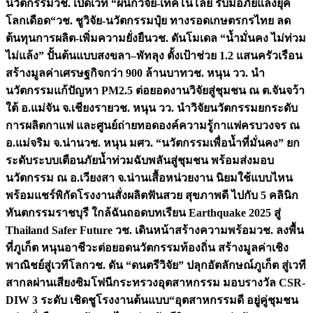
นวัตกรรม
วช. เปิดเวที “ผนึกวิจัย-เทคโนโลยี รับมือภัยแล้งยุค
โลกเดือด“
วช. ชูวิจัย-นวัตกรรมปุ๋ย ทางรอดเกษตรกรไทย ลด
ต้นทุนการผลิต-เพิ่มความยั่งยืน
วช. ดันโมเดล “น้ำมั่นคง ไม่ท่วม
ไม่แล้ง” ปั้นต้นแบบสงขลา–พัทลุง ตั้งเป้าช่วย 1.2 แสนครัวเรือน
สร้างมูลค่าเศรษฐกิจกว่า 900 ล้านบาท
วช. หนุน วว. นำ
นวัตกรรมแก้ปัญหา PM2.5 ต่อยอดงานวิจัยสู่ชุมชน ณ ต.จันจว้า
ใต้ อ.แม่จัน จ.เชียงราย
วช. หนุน วว. นำวิจัยนวัตกรรมยกระดับ
การผลิตกาแฟ และศูนย์ถ่ายทอดองค์ความรู้กาแฟครบวงจร ณ
อ.แม่จริม จ.น่าน
วช. หนุน มศว. “นวัตกรรมเพื่อน้ำที่มั่นคง” ยก
ระดับระบบเตือนภัยน้ำท่วมฉับพลันสู่ชุมชน พร้อมส่งมอบ
นวัตกรรม ณ อ.เวียงสา จ.น่าน
เสื้อหน่วยงาน นิยมใช้แบบไหน
พร้อมแชร์พิกัดโรงงานสั่งผลิต
ฟันสวย สุขภาพดี ไปกับ 5 คลินิก
ทันตกรรมราชบุรี ใกล้ฉัน
ถอดบทเรียน Earthquake 2025 สู่
Thailand Safer Future วช. เดินหน้าสร้างความพร้อม
วช. ลงพื้น
ที่ภูเก็ต หนุนอาชีวะต่อยอดนวัตกรรมท้องถิ่น สร้างมูลค่าเชิง
พาณิชย์สู่เวทีโลก
วช. ดัน “ดนตรีวิจัย” ปลุกอัตลักษณ์ภูเก็ต สู่เวที
สากลผ่านเสียงซิมโฟนี
กระทรวงอุตสาหกรรม มอบรางวัล CSR-
DIW 3 ระดับ เชิดชูโรงงานต้นแบบ“อุตสาหกรรมดี อยู่คู่ชุมชน