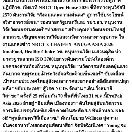
เขียนโปรแกรมโดรนแปรอักษร เสริมทักษะนวัตกรรมสู่ภาค
ปฏิบัติ
วช. เปิดเวที NRCT Open House 2026 ชี้ทิศทางทุนวิจัยปี
2570 ดันงานวิจัย “สังคมและความมั่นคง” สู่การใช้ประโยชน์
จริง
“อาจารย์เชน” รองนายกรัฐมนตรีและ รมว.อว. หนุนงาน
วิจัยวัฒนธรรมดนตรี “ท่าสยาม” สร้างคุณค่าวัฒนธรรมไทยสู่
สากล
วช. เชิญชมผลงานวิจัยและนวัตกรรมอาหารสุขภาพ ใน
งานแถลงข่าว NRCT x THAIFEX-ANUGA ASIA 2026
InnoFood, Healthy Choice
วช. หนุนงานวิจัย ม.สวนดุสิต นำ
มาตรฐานสากล ISO 37001ยกระดับความโปร่งใสองค์กร
ปกครองส่วนท้องถิ่น
วช. หนุนทุนวิจัย “นวัตกรรมห้องลดฝุ่นแรง
ดันบวกควบคู่ระบบเฝ้าระวังอัจฉริยะด้วยเซ็นเซอร์” ขับเคลื่อน
เป้าหมายประเทศไทยสู่สังคมอากาศสะอาดอย่างยั่งยืน
สสส.ปลุก
พลัง “ขยับประเทศ” สู้โรค NCDs จัดงาน “เดิน-วิ่งสมาธิ
วิสาขะ” ครั้งที่ 25 พร้อมกัน 70 พื้นที่ทั่วไทย 31 พ.ค.นี้
ProPak
Asia 2026 ย้ายสู่ “อิมแพ็ค เมืองทองฯ” ดันไทยสู่ฮับนวัตกรรม
การผลิต-บรรจุภัณฑ์เอเชีย คาดเงินสะพัด 5.5 พันล้าน
อว. Kick
off “ศูนย์เกษตรวิถีเมือง วช.” ดันนโยบาย Wellness สู่ความ
มั่นคงอาหารไทย
กองทุนพัฒนาสื่อฯ จัดปัจฉิมนิเทศ “Young จะ