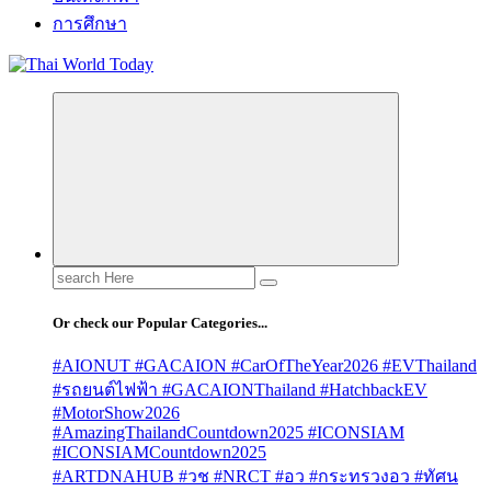
การศึกษา
Search
for:
Or check our Popular Categories...
#AIONUT #GACAION #CarOfTheYear2026 #EVThailand
#รถยนต์ไฟฟ้า #GACAIONThailand #HatchbackEV
#MotorShow2026
#AmazingThailandCountdown2025 #ICONSIAM
#ICONSIAMCountdown2025
#ARTDNAHUB #วช #NRCT #อว #กระทรวงอว #ทัศน