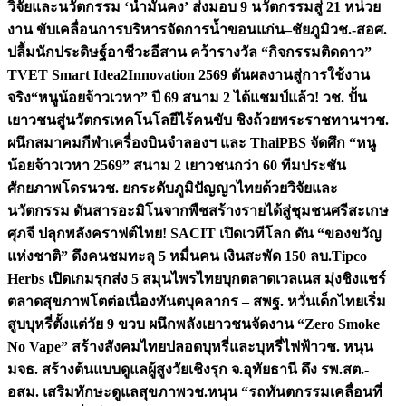
วิจัยและนวัตกรรม ‘น้ำมั่นคง’ ส่งมอบ 9 นวัตกรรมสู่ 21 หน่วย
งาน ขับเคลื่อนการบริหารจัดการน้ำขอนแก่น–ชัยภูมิ
วช.-สอศ.
ปลื้มนักประดิษฐ์อาชีวะอีสาน คว้ารางวัล “กิจกรรมติดดาว”
TVET Smart Idea2Innovation 2569 ดันผลงานสู่การใช้งาน
จริง
“หนูน้อยจ้าวเวหา” ปี 69 สนาม 2 ได้แชมป์แล้ว! วช. ปั้น
เยาวชนสู่นวัตกรเทคโนโลยีไร้คนขับ ชิงถ้วยพระราชทานฯ
วช.
ผนึกสมาคมกีฬาเครื่องบินจำลองฯ และ ThaiPBS จัดศึก “หนู
น้อยจ้าวเวหา 2569” สนาม 2 เยาวชนกว่า 60 ทีมประชัน
ศักยภาพโดรน
วช. ยกระดับภูมิปัญญาไทยด้วยวิจัยและ
นวัตกรรม ดันสารอะมิโนจากพืชสร้างรายได้สู่ชุมชนศรีสะเกษ
ศุภจี ปลุกพลังคราฟต์ไทย! SACIT เปิดเวทีโลก ดัน “ของขวัญ
แห่งชาติ” ดึงคนชมทะลุ 5 หมื่นคน เงินสะพัด 150 ลบ.
Tipco
Herbs เปิดเกมรุกส่ง 5 สมุนไพรไทยบุกตลาดเวลเนส มุ่งชิงแชร์
ตลาดสุขภาพโตต่อเนื่อง
ทันตบุคลากร – สพฐ. หวั่นเด็กไทยเริ่ม
สูบบุหรี่ตั้งแต่วัย 9 ขวบ ผนึกพลังเยาวชนจัดงาน “Zero Smoke
No Vape” สร้างสังคมไทยปลอดบุหรี่และบุหรี่ไฟฟ้า
วช. หนุน
มจธ. สร้างต้นแบบดูแลผู้สูงวัยเชิงรุก จ.อุทัยธานี ดึง รพ.สต.-
อสม. เสริมทักษะดูแลสุขภาพ
วช.หนุน “รถทันตกรรมเคลื่อนที่