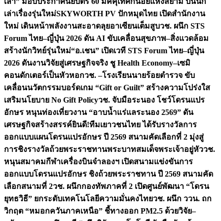
เล่า” มอบประกาศนียบัตร 60 มัคคุเทศก์น้อยแห่งสยาม ปั้นนัก
เล่าเรื่องรุ่นใหม่
SKYWORTH PV ปักหมุดไทย เปิดสำนักงาน
ใหม่ เดินหน้าพลังงานสะอาดลุยอาเซียนเต็มสูบ
วช. ผนึก STS
Forum ไทย–ญี่ปุ่น 2026 ดัน AI ขับเคลื่อนสุขภาพ–สิ่งแวดล้อม
สร้างนักวิทย์รุ่นใหม่
“อ.เชน” เปิดเวที STS Forum ไทย–ญี่ปุ่น
2026 ดันงานวิจัยสู่เศรษฐกิจจริง ชู Health Economy–เซมิ
คอนดักเตอร์เป็นหัวหอก
วช. –โรงเรียนนายร้อยตำรวจ ขับ
เคลื่อนนวัตกรรมบอร์ดเกม “Gift or Guilt” สร้างความโปร่งใส
เสริมนโยบาย No Gift Policy
วช. จับมือระนอง โชว์โดรนแปร
อักษร หนุนท่องเที่ยวงาน “อาบน้ำแร่แลระนอง 2569” ดัน
เศรษฐกิจสร้างสรรค์
ยินดี!ทีมเยาวชนไทย ได้รับรางวัลการ
ออกแบบแผนโดรนแปรอักษร ปี 2569 สนามคัดเลือกที่ 2 มุ่งสู่
การชิงรางวัลถ้วยพระราชทานพระบาทสมเด็จพระเจ้าอยู่หัว
วช.
หนุนสมาคมกีฬาเครื่องบินจำลองฯ เปิดสนามแข่งขันการ
ออกแบบโดรนแปรอักษร ชิงถ้วยพระราชทาน ปี 2569 สนามคัด
เลือกสนามที่ 2
วช. ผนึกกองทัพภาคที่ 2 เปิดศูนย์พัฒนา “โดรน
ยุทธวิธี” ยกระดับเทคโนโลยีความมั่นคงไทย
วช. ผนึก ววน. ถก
วิกฤต “หมอกควันภาคเหนือ” ชี้ทางออก PM2.5 ด้วยวิจัย–