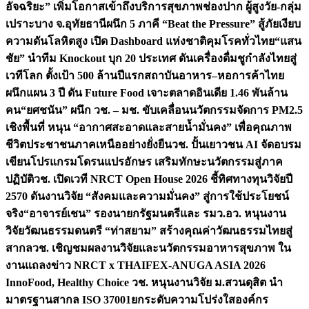
อัจฉริยะ” เพิ่มโอกาสเข้าถึงบริการสุขภาพช่องปาก ผู้สูงวัย-กลุ่ม
เปราะบาง จ.อุทัยธานี
ผนึก 5 ภาคี “Beat the Pressure” สู้ภัยเงียบ
ความดันโลหิตสูง เปิด Dashboard แห่งชาติคุมโรคทั่วไทย
“แสน
ชัย” นำทีม Knockout บุก 20 ประเทศ ดันเครื่องดื่มชูกำลังไทยสู่
เวทีโลก ตั้งเป้า 500 ล้านปีแรก
สถาบันอาหาร–หอการค้าไทย
ผนึกแผน 3 ปี ดัน Future Food เจาะตลาดอินเดีย 1.46 พันล้าน
คน
“ยศชนัน” ผนึก วช. – มช. ขับเคลื่อนนวัตกรรมจัดการ PM2.5
เชิงพื้นที่ หนุน “อากาศสะอาดและสายน้ำมั่นคง” เพื่อคุณภาพ
ชีวิตประชาชนภาคเหนืออย่างยั่งยืน
วช. ปั้นเยาวชน AI จัดอบรม
เขียนโปรแกรมโดรนแปรอักษร เสริมทักษะนวัตกรรมสู่ภาค
ปฏิบัติ
วช. เปิดเวที NRCT Open House 2026 ชี้ทิศทางทุนวิจัยปี
2570 ดันงานวิจัย “สังคมและความมั่นคง” สู่การใช้ประโยชน์
จริง
“อาจารย์เชน” รองนายกรัฐมนตรีและ รมว.อว. หนุนงาน
วิจัยวัฒนธรรมดนตรี “ท่าสยาม” สร้างคุณค่าวัฒนธรรมไทยสู่
สากล
วช. เชิญชมผลงานวิจัยและนวัตกรรมอาหารสุขภาพ ใน
งานแถลงข่าว NRCT x THAIFEX-ANUGA ASIA 2026
InnoFood, Healthy Choice
วช. หนุนงานวิจัย ม.สวนดุสิต นำ
มาตรฐานสากล ISO 37001ยกระดับความโปร่งใสองค์กร