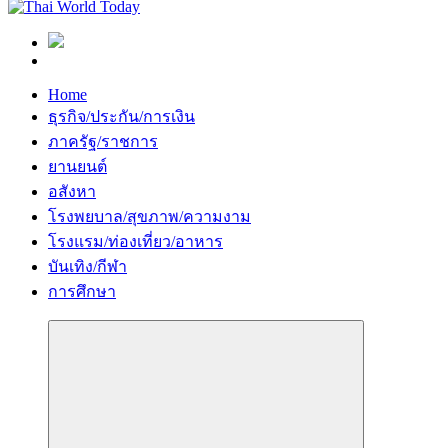
Home
ธุรกิจ/ประกัน/การเงิน
ภาครัฐ/ราชการ
ยานยนต์
อสังหา
โรงพยบาล/สุขภาพ/ความงาม
โรงแรม/ท่องเที่ยว/อาหาร
บันเทิง/กีฬา
การศึกษา