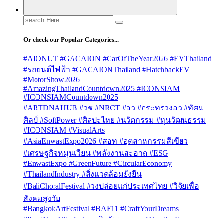
Search
for:
Or check our Popular Categories...
#AIONUT #GACAION #CarOfTheYear2026 #EVThailand
#รถยนต์ไฟฟ้า #GACAIONThailand #HatchbackEV
#MotorShow2026
#AmazingThailandCountdown2025 #ICONSIAM
#ICONSIAMCountdown2025
#ARTDNAHUB #วช #NRCT #อว #กระทรวงอว #ทัศน
ศิลป์ #SoftPower #ศิลปะไทย #นวัตกรรม #ทุนวัฒนธรรม
#ICONSIAM #VisualArts
#AsiaEnwastExpo2026 #สอท #อุตสาหกรรมสีเขียว
#เศรษฐกิจหมุนเวียน #พลังงานสะอาด #ESG
#EnwastExpo #GreenFuture #CircularEconomy
#ThailandIndustry #สิ่งแวดล้อมยั่งยืน
#BaliChoralFestival #วงปล่อยแก่ประเทศไทย #วิจัยเพื่อ
สังคมสูงวัย
#BangkokArtFestival #BAF11 #CraftYourDreams