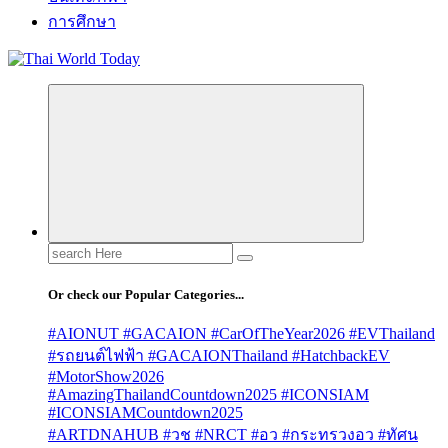
การศึกษา
Search
for:
Or check our Popular Categories...
#AIONUT #GACAION #CarOfTheYear2026 #EVThailand
#รถยนต์ไฟฟ้า #GACAIONThailand #HatchbackEV
#MotorShow2026
#AmazingThailandCountdown2025 #ICONSIAM
#ICONSIAMCountdown2025
#ARTDNAHUB #วช #NRCT #อว #กระทรวงอว #ทัศน