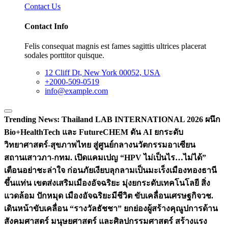
Contact Us
Contact Info
Felis consequat magnis est fames sagittis ultrices placerat
sodales porttitor quisque.
12 Cliff Dt, New York 00052, USA
+2000-509-0519
info@example.com
Trending News:
Thailand LAB INTERNATIONAL 2026 ผนึก
Bio+HealthTech และ FutureCHEM ดัน AI ยกระดับ
วิทยาศาสตร์-สุขภาพไทย สู่ศูนย์กลางนวัตกรรมอาเซียน
สถานเสาวภา-กทม. เปิดแคมเปญ “HPV ไม่เป็นไร…ไม่ได้”
เตือนอย่าชะล่าใจ ก่อนภัยเงียบลุกลามเป็นมะเร็ง
เมืองทองธานี
ขึ้นแท่น เขตส่งเสริมเมืองอัจฉริยะ มุ่งยกระดับเทคโนโลยี สิ่ง
แวดล้อม ปักหมุด เมืองอัจฉริยะมีชีวิต ขับเคลื่อนเศรษฐกิจ
วช.
เดินหน้าขับเคลื่อน “รางวัลธัชชา” ยกย่องผู้สร้างคุณูปการด้าน
สังคมศาสตร์ มนุษยศาสตร์ และศิลปกรรมศาสตร์ สร้างแรง