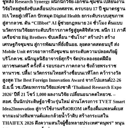
ชูพลัง Research Synergy ผนึกนักวิจัย-เอกชน-ชุมชน เปลี่ยนงาน
วิจัยไทยสู่พลังขับเคลื่อนประเทศ
สรพ. ครบรอบ 17 ปี ชูมาตรฐาน
HA ไทยสู่เวทีโลก ปักหมุด Digital Health ยกระดับระบบสุขภาพ
สู่สากล
วช. ดัน “CIBbot” AI ผู้ช่วยกฎหมาย 24 ชั่วโมง ต้นแบบ
นวัตกรรมวิจัยยกระดับบริการภาครัฐสู่ยุคดิจิทัล
วช. ผนึก 11 ภาคี
เครือข่าย Big Brothers ขับเคลื่อน “ชันโรง” สร้างป่า สร้าง
เศรษฐกิจชุมชน สู่การพัฒนาที่ยั่งยืน
อย. ลุยตลาดสดธนบุรี ส่ง
Mobile Unit ตรวจอาหารถึงชุมชน ยกระดับความปลอดภัยผู้
บริโภค
วช. ผนึกมูลนิธิอาจารย์สุกรีฯ จัดประลองยอดฝีมือ
เยาวชนดนตรี ครั้งที่ 4 รอบรองฯ ภาคกลาง ชิงถ้วยพระราช
ทานฯ
วช. ปลื้ม! นวัตกรรมไทยสร้างชื่อบนเวทีโลก คว้ารางวัล
สูงสุด The Best Foreign Innovation Award จากโปแลนด์
22-26
มิ.ย.นี้ วช.เปิดมหกรรมวิจัยแห่งชาติ ‘Thailand Research Expo
2026’ ปีที่ 21 โชว์ 1,000 ผลงานวิจัย เปลี่ยนอนาคตไทย
วช. –
สอศ. ปั้นนักประดิษฐ์อาชีวะรุ่นใหม่ ผ่านโครงการ TVET Smart
Idea2Innovation สู่การใช้งานจริง
OROM เครื่องดื่มแพลนต์เบส
จากมะม่วงหิมพานต์และกล้วยน้ำว้าดิบ สร้างกระแสใน
THAIFEX 2026 ดึงความสนใจผู้ซื้อหลายประเทศ
“ดนุพร” หนุน