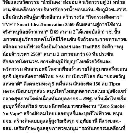
วิจัยและนวัตกรรม ‘น้ำมั่นคง’ ส่งมอบ 9 นวัตกรรมสู่ 21 หน่วย
งาน ขับเคลื่อนการบริหารจัดการน้ำขอนแก่น–ชัยภูมิ
วช.-สอศ.
ปลื้มนักประดิษฐ์อาชีวะอีสาน คว้ารางวัล “กิจกรรมติดดาว”
TVET Smart Idea2Innovation 2569 ดันผลงานสู่การใช้งาน
จริง
“หนูน้อยจ้าวเวหา” ปี 69 สนาม 2 ได้แชมป์แล้ว! วช. ปั้น
เยาวชนสู่นวัตกรเทคโนโลยีไร้คนขับ ชิงถ้วยพระราชทานฯ
วช.
ผนึกสมาคมกีฬาเครื่องบินจำลองฯ และ ThaiPBS จัดศึก “หนู
น้อยจ้าวเวหา 2569” สนาม 2 เยาวชนกว่า 60 ทีมประชัน
ศักยภาพโดรน
วช. ยกระดับภูมิปัญญาไทยด้วยวิจัยและ
นวัตกรรม ดันสารอะมิโนจากพืชสร้างรายได้สู่ชุมชนศรีสะเกษ
ศุภจี ปลุกพลังคราฟต์ไทย! SACIT เปิดเวทีโลก ดัน “ของขวัญ
แห่งชาติ” ดึงคนชมทะลุ 5 หมื่นคน เงินสะพัด 150 ลบ.
Tipco
Herbs เปิดเกมรุกส่ง 5 สมุนไพรไทยบุกตลาดเวลเนส มุ่งชิงแชร์
ตลาดสุขภาพโตต่อเนื่อง
ทันตบุคลากร – สพฐ. หวั่นเด็กไทยเริ่ม
สูบบุหรี่ตั้งแต่วัย 9 ขวบ ผนึกพลังเยาวชนจัดงาน “Zero Smoke
No Vape” สร้างสังคมไทยปลอดบุหรี่และบุหรี่ไฟฟ้า
วช. หนุน
มจธ. สร้างต้นแบบดูแลผู้สูงวัยเชิงรุก จ.อุทัยธานี ดึง รพ.สต.-
อสม. เสริมทักษะดูแลสุขภาพ
วช.หนุน “รถทันตกรรมเคลื่อนที่