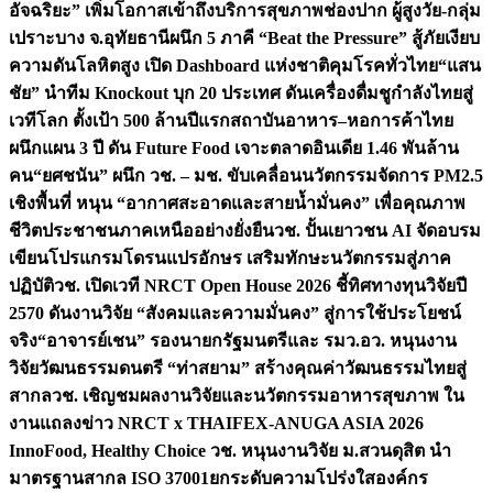
อัจฉริยะ” เพิ่มโอกาสเข้าถึงบริการสุขภาพช่องปาก ผู้สูงวัย-กลุ่ม
เปราะบาง จ.อุทัยธานี
ผนึก 5 ภาคี “Beat the Pressure” สู้ภัยเงียบ
ความดันโลหิตสูง เปิด Dashboard แห่งชาติคุมโรคทั่วไทย
“แสน
ชัย” นำทีม Knockout บุก 20 ประเทศ ดันเครื่องดื่มชูกำลังไทยสู่
เวทีโลก ตั้งเป้า 500 ล้านปีแรก
สถาบันอาหาร–หอการค้าไทย
ผนึกแผน 3 ปี ดัน Future Food เจาะตลาดอินเดีย 1.46 พันล้าน
คน
“ยศชนัน” ผนึก วช. – มช. ขับเคลื่อนนวัตกรรมจัดการ PM2.5
เชิงพื้นที่ หนุน “อากาศสะอาดและสายน้ำมั่นคง” เพื่อคุณภาพ
ชีวิตประชาชนภาคเหนืออย่างยั่งยืน
วช. ปั้นเยาวชน AI จัดอบรม
เขียนโปรแกรมโดรนแปรอักษร เสริมทักษะนวัตกรรมสู่ภาค
ปฏิบัติ
วช. เปิดเวที NRCT Open House 2026 ชี้ทิศทางทุนวิจัยปี
2570 ดันงานวิจัย “สังคมและความมั่นคง” สู่การใช้ประโยชน์
จริง
“อาจารย์เชน” รองนายกรัฐมนตรีและ รมว.อว. หนุนงาน
วิจัยวัฒนธรรมดนตรี “ท่าสยาม” สร้างคุณค่าวัฒนธรรมไทยสู่
สากล
วช. เชิญชมผลงานวิจัยและนวัตกรรมอาหารสุขภาพ ใน
งานแถลงข่าว NRCT x THAIFEX-ANUGA ASIA 2026
InnoFood, Healthy Choice
วช. หนุนงานวิจัย ม.สวนดุสิต นำ
มาตรฐานสากล ISO 37001ยกระดับความโปร่งใสองค์กร