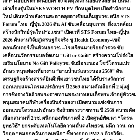
เล่า” มอบประกาศนียบัตร 60 มัคคุเทศก์น้อยแห่งสยาม ปั้นนัก
เล่าเรื่องรุ่นใหม่
SKYWORTH PV ปักหมุดไทย เปิดสำนักงาน
ใหม่ เดินหน้าพลังงานสะอาดลุยอาเซียนเต็มสูบ
วช. ผนึก STS
Forum ไทย–ญี่ปุ่น 2026 ดัน AI ขับเคลื่อนสุขภาพ–สิ่งแวดล้อม
สร้างนักวิทย์รุ่นใหม่
“อ.เชน” เปิดเวที STS Forum ไทย–ญี่ปุ่น
2026 ดันงานวิจัยสู่เศรษฐกิจจริง ชู Health Economy–เซมิ
คอนดักเตอร์เป็นหัวหอก
วช. –โรงเรียนนายร้อยตำรวจ ขับ
เคลื่อนนวัตกรรมบอร์ดเกม “Gift or Guilt” สร้างความโปร่งใส
เสริมนโยบาย No Gift Policy
วช. จับมือระนอง โชว์โดรนแปร
อักษร หนุนท่องเที่ยวงาน “อาบน้ำแร่แลระนอง 2569” ดัน
เศรษฐกิจสร้างสรรค์
ยินดี!ทีมเยาวชนไทย ได้รับรางวัลการ
ออกแบบแผนโดรนแปรอักษร ปี 2569 สนามคัดเลือกที่ 2 มุ่งสู่
การชิงรางวัลถ้วยพระราชทานพระบาทสมเด็จพระเจ้าอยู่หัว
วช.
หนุนสมาคมกีฬาเครื่องบินจำลองฯ เปิดสนามแข่งขันการ
ออกแบบโดรนแปรอักษร ชิงถ้วยพระราชทาน ปี 2569 สนามคัด
เลือกสนามที่ 2
วช. ผนึกกองทัพภาคที่ 2 เปิดศูนย์พัฒนา “โดรน
ยุทธวิธี” ยกระดับเทคโนโลยีความมั่นคงไทย
วช. ผนึก ววน. ถก
วิกฤต “หมอกควันภาคเหนือ” ชี้ทางออก PM2.5 ด้วยวิจัย–