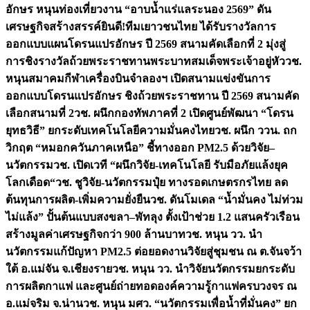
อักษร หนุนท่องเที่ยวงาน “อาบน้ำแร่แลระนอง 2569” ดัน
เศรษฐกิจสร้างสรรค์
ยินดี!ทีมเยาวชนไทย ได้รับรางวัลการ
ออกแบบแผนโดรนแปรอักษร ปี 2569 สนามคัดเลือกที่ 2 มุ่งสู่
การชิงรางวัลถ้วยพระราชทานพระบาทสมเด็จพระเจ้าอยู่หัว
วช.
หนุนสมาคมกีฬาเครื่องบินจำลองฯ เปิดสนามแข่งขันการ
ออกแบบโดรนแปรอักษร ชิงถ้วยพระราชทาน ปี 2569 สนามคัด
เลือกสนามที่ 2
วช. ผนึกกองทัพภาคที่ 2 เปิดศูนย์พัฒนา “โดรน
ยุทธวิธี” ยกระดับเทคโนโลยีความมั่นคงไทย
วช. ผนึก ววน. ถก
วิกฤต “หมอกควันภาคเหนือ” ชี้ทางออก PM2.5 ด้วยวิจัย–
นวัตกรรม
วช. เปิดเวที “ผนึกวิจัย-เทคโนโลยี รับมือภัยแล้งยุค
โลกเดือด“
วช. ชูวิจัย-นวัตกรรมปุ๋ย ทางรอดเกษตรกรไทย ลด
ต้นทุนการผลิต-เพิ่มความยั่งยืน
วช. ดันโมเดล “น้ำมั่นคง ไม่ท่วม
ไม่แล้ง” ปั้นต้นแบบสงขลา–พัทลุง ตั้งเป้าช่วย 1.2 แสนครัวเรือน
สร้างมูลค่าเศรษฐกิจกว่า 900 ล้านบาท
วช. หนุน วว. นำ
นวัตกรรมแก้ปัญหา PM2.5 ต่อยอดงานวิจัยสู่ชุมชน ณ ต.จันจว้า
ใต้ อ.แม่จัน จ.เชียงราย
วช. หนุน วว. นำวิจัยนวัตกรรมยกระดับ
การผลิตกาแฟ และศูนย์ถ่ายทอดองค์ความรู้กาแฟครบวงจร ณ
อ.แม่จริม จ.น่าน
วช. หนุน มศว. “นวัตกรรมเพื่อน้ำที่มั่นคง” ยก