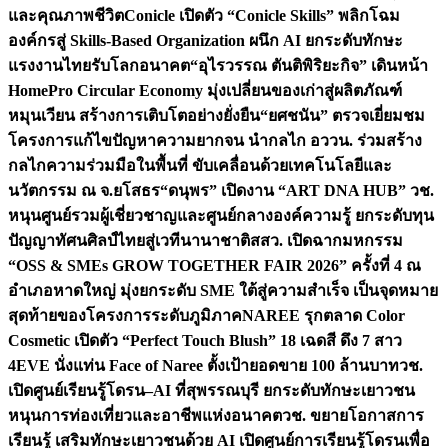
และคุณภาพชีวิต
Conicle เปิดตัว “Conicle Skills” พลิกโฉม
องค์กรสู่ Skills-Based Organization ผนึก AI ยกระดับทักษะ
แรงงานไทยรับโลกอนาคต
“อุไรวรรณ ตันติพิริยะกิจ” เดินหน้า
HomePro Circular Economy มุ่งเปลี่ยนของเก่าสู่ผลิตภัณฑ์
หมุนเวียน สร้างการเติบโตอย่างยั่งยืน
“ยศชนัน” ตรวจเยี่ยมชม
โครงการแก้ไขปัญหาความยากจน นำกลไก อววน. ร่วมสร้าง
กลไกความร่วมมือในพื้นที่ ขับเคลื่อนด้วยเทคโนโลยีและ
นวัตกรรม ณ จ.ยโสธร
“ดนุพร” เปิดงาน “ART DNA HUB” วช.
หนุนศูนย์รวมผู้เชี่ยวชาญและศูนย์กลางองค์ความรู้ ยกระดับทุน
ปัญญาทัศนศิลป์ไทยสู่เวทีนานาชาติ
สสว. เปิดฉากมหกรรม
“OSS & SMEs GROW TOGETHER FAIR 2026” ครั้งที่ 4 ณ
อำเภอหาดใหญ่ มุ่งยกระดับ SME ใต้สู่ความสำเร็จ เป็นจุดหมาย
สุดท้ายของโครงการระดับภูมิภาค
NAREE รุกตลาด Color
Cosmetic เปิดตัว “Perfect Touch Blush” 18 เฉดสี ดึง 7 สาว
4EVE นั่งแท่น Face of Naree ตั้งเป้ายอดขาย 100 ล้านบาท
วช.
เปิดศูนย์เรียนรู้โดรน–AI ที่สุพรรณบุรี ยกระดับทักษะเยาวชน
หนุนการท่องเที่ยวและอาชีพแห่งอนาคต
วช. ขยายโอกาสการ
เรียนรู้ เสริมทักษะเยาวชนด้วย AI เปิดศูนย์การเรียนรู้โดรนเพื่อ