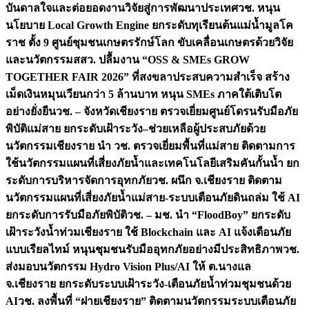
บันดาลใจและต่อยอดงานวิจัยสู่การพัฒนาประเทศ
วช. หนุน
นโยบาย Local Growth Engine ยกระดับทุเรียนต้นแม่น้ำมูลโค
ราช ตั้ง 9 ศูนย์ชุมชนเกษตรรักษ์โลก ขับเคลื่อนเกษตรด้วยวิจัย
และนวัตกรรม
สสว. ปลื้มงาน “OSS & SMEs GROW
TOGETHER FAIR 2026” ที่สงขลาประสบความสำเร็จ สร้าง
เม็ดเงินหมุนเวียนกว่า 5 ล้านบาท หนุน SMEs ภาคใต้เติบโต
อย่างยั่งยืน
วช. – จังหวัดเชียงราย ตรวจเยี่ยมศูนย์โดรนรับมือภัย
พิบัติแม่สาย ยกระดับเฝ้าระวัง–ช่วยเหลือผู้ประสบภัยด้วย
นวัตกรรม
เชียงราย นำ วช. ตรวจเยี่ยมพื้นที่แม่สาย ติดตามการ
ใช้นวัตกรรมแผนที่เสี่ยงภัยน้ำและเทคโนโลยีเสริมคันกั้นน้ำ ยก
ระดับการบริหารจัดการอุทกภัย
วช. ผนึก จ.เชียงราย ติดตาม
นวัตกรรมแผนที่เสี่ยงภัยน้ำแม่สาย-ระบบเตือนภัยดินถล่ม ใช้ AI
ยกระดับการรับมือภัยพิบัติ
วช. – มช. นำ “FloodBoy” ยกระดับ
เฝ้าระวังน้ำท่วมเชียงราย ใช้ Blockchain และ AI แจ้งเตือนภัย
แบบเรียลไทม์ หนุนชุมชนรับมืออุทกภัยอย่างมีประสิทธิภาพ
วช.
ส่งมอบนวัตกรรม Hydro Vision Plus/AI ให้ ต.นางแล
จ.เชียงราย ยกระดับระบบเฝ้าระวัง-เตือนภัยน้ำท่วมชุมชนด้วย
AI
วช. ลงพื้นที่ “ฝายเชียงราย” ติดตามนวัตกรรมระบบเตือนภัย