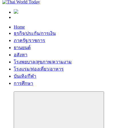
Home
ธุรกิจ/ประกัน/การเงิน
ภาครัฐ/ราชการ
ยานยนต์
อสังหา
โรงพยบาล/สุขภาพ/ความงาม
โรงแรม/ท่องเที่ยว/อาหาร
บันเทิง/กีฬา
การศึกษา