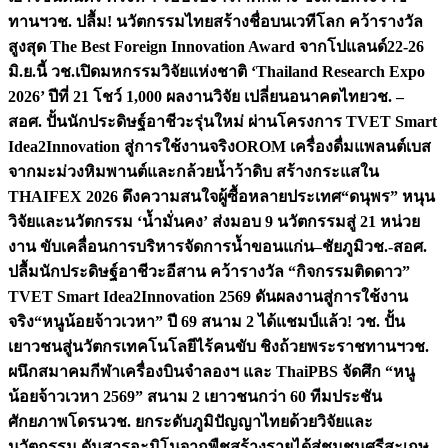
ทานฯ
วช. ปลื้ม! นวัตกรรมไทยสร้างชื่อบนเวทีโลก คว้ารางวัล
สูงสุด The Best Foreign Innovation Award จากโปแลนด์
22-26
มิ.ย.นี้ วช.เปิดมหกรรมวิจัยแห่งชาติ ‘Thailand Research Expo
2026’ ปีที่ 21 โชว์ 1,000 ผลงานวิจัย เปลี่ยนอนาคตไทย
วช. –
สอศ. ปั้นนักประดิษฐ์อาชีวะรุ่นใหม่ ผ่านโครงการ TVET Smart
Idea2Innovation สู่การใช้งานจริง
OROM เครื่องดื่มแพลนต์เบส
จากมะม่วงหิมพานต์และกล้วยน้ำว้าดิบ สร้างกระแสใน
THAIFEX 2026 ดึงความสนใจผู้ซื้อหลายประเทศ
“ดนุพร” หนุน
วิจัยและนวัตกรรม ‘น้ำมั่นคง’ ส่งมอบ 9 นวัตกรรมสู่ 21 หน่วย
งาน ขับเคลื่อนการบริหารจัดการน้ำขอนแก่น–ชัยภูมิ
วช.-สอศ.
ปลื้มนักประดิษฐ์อาชีวะอีสาน คว้ารางวัล “กิจกรรมติดดาว”
TVET Smart Idea2Innovation 2569 ดันผลงานสู่การใช้งาน
จริง
“หนูน้อยจ้าวเวหา” ปี 69 สนาม 2 ได้แชมป์แล้ว! วช. ปั้น
เยาวชนสู่นวัตกรเทคโนโลยีไร้คนขับ ชิงถ้วยพระราชทานฯ
วช.
ผนึกสมาคมกีฬาเครื่องบินจำลองฯ และ ThaiPBS จัดศึก “หนู
น้อยจ้าวเวหา 2569” สนาม 2 เยาวชนกว่า 60 ทีมประชัน
ศักยภาพโดรน
วช. ยกระดับภูมิปัญญาไทยด้วยวิจัยและ
นวัตกรรม ดันสารอะมิโนจากพืชสร้างรายได้สู่ชุมชนศรีสะเกษ