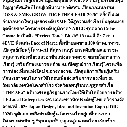
หนุนศูนย์รวมผู้เชี่ยวชาญและศูนย์กลางองค์ความรู้ ยกระดับทุน
ปัญญาทัศนศิลป์ไทยสู่เวทีนานาชาติ
สสว. เปิดฉากมหกรรม
“OSS & SMEs GROW TOGETHER FAIR 2026” ครั้งที่ 4 ณ
อำเภอหาดใหญ่ มุ่งยกระดับ SME ใต้สู่ความสำเร็จ เป็นจุดหมาย
สุดท้ายของโครงการระดับภูมิภาค
NAREE รุกตลาด Color
Cosmetic เปิดตัว “Perfect Touch Blush” 18 เฉดสี ดึง 7 สาว
4EVE นั่งแท่น Face of Naree ตั้งเป้ายอดขาย 100 ล้านบาท
วช.
เปิดศูนย์เรียนรู้โดรน–AI ที่สุพรรณบุรี ยกระดับทักษะเยาวชน
หนุนการท่องเที่ยวและอาชีพแห่งอนาคต
วช. ขยายโอกาสการ
เรียนรู้ เสริมทักษะเยาวชนด้วย AI เปิดศูนย์การเรียนรู้โดรนเพื่อ
การท่องเที่ยวแห่งใหม่ จ.อ่างทอง
วช. เปิดศูนย์การเรียนรู้เสริม
ทักษะเยาวชนในการใช้โดรนเพื่อส่งเสริมการท่องเที่ยว ณ
วิทยาลัยเทคนิคโคกสำโรง จังหวัดลพบุรี
บพท.ชูสูตรสำเร็จ
“THE 3Ea” สร้างเศรษฐกิจฐานรากไทยให้เติบโตด้วยการสร้าง
LE-Local Enterprises
วช. แถลงข่าวนักประดิษฐ์ไทย คว้ารางวัล
จากเวที 2026 Japan Design, Idea and Invention Expo (JDIE
2026) ชูศักยภาพสิ่งประดิษฐ์นวัตกรรมไทยสู่เวทีนานาชา
ติ
ศ.ดร.ยศชนัน ชู “ทุนมนุษย์” กุญแจสู่อนาคตไทย เร่งสร้าง