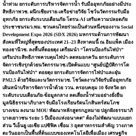
น้ำท่วม ยกระดับการบริหารจัดการน้ำ รับมืออุทกภัยอย่างมีประ
สิทธิภาพ
วช. ผนึกเชียงราย-เครือข่ายวิจัย โชว์นวัตกรรมรับมือ
อุทกภัย ยกระดับระบบเตือนภัย-โดรน-AI เสริมความปลอดภัย
ประชาชน
รมว.พม. ชวนคนไทยร่วมเป็นส่วนหนึ่งของงาน Social
Development Expo 2026 (SDX 2026) มหกรรมด้านการพัฒนา
สังคมที่ใหญ่ที่สุดของประเทศ 21–23 สิงหาคมนี้ ณ อิมแพ็ค เมือง
ทองธานี
วช. ลงพื้นที่ดอยตุง เตรียมนำ “โดรนป้องกันไฟป่า”
เสริมประสิทธิภาพควบคุมไฟป่า-ลดหมอกควัน ยกระดับการ
จัดการเชิงรุกด้วยนวัตกรรม
วช.เปิดต้นแบบ “ศูนย์ปฏิบัติการโด
รนป้องกันไฟป่า” ดอยตุง ยกระดับการจัดการไฟป่าและฝุ่น
PM2.5 ด้วยวิจัยและนวัตกรรม
วช. โชว์ผลงานวิจัยรับมืออุทกภัย
เดินหน้าบริหารจัดการน้ำด้วย ววน. ครอบคลุม 10 จังหวัด ยก
ระดับระบบเตือนภัย-ข้อมูลกลาง ลดเสี่ยงน้ำท่วมอย่างยั่งยืน
มูลนิธิธรรมาภิบาลฯ จับมือโรงเรียนรัตนโกสินทร์สมโภช
บางเขน ลงนาม MOU พัฒนาหลักสูตรกฎหมาย ปลูกฝังธรรมาภิ
บาลเยาวชน ระยะ 5 ปี
เมืองแห่งอนาคต” ต้องไม่พัฒนาแบบแยก
ส่วน วีเอ็นยู เอเชีย แปซิฟิค เชื่อม 3 อุตสาหกรรมสำคัญ วางภาค
ตะวันออกเป็นพื้นที่ต้นแบบของเทคโนโลยีเพื่อเมือง เศรษฐกิจ