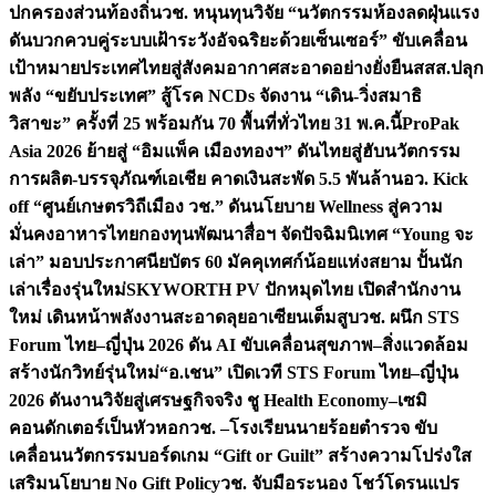
ปกครองส่วนท้องถิ่น
วช. หนุนทุนวิจัย “นวัตกรรมห้องลดฝุ่นแรง
ดันบวกควบคู่ระบบเฝ้าระวังอัจฉริยะด้วยเซ็นเซอร์” ขับเคลื่อน
เป้าหมายประเทศไทยสู่สังคมอากาศสะอาดอย่างยั่งยืน
สสส.ปลุก
พลัง “ขยับประเทศ” สู้โรค NCDs จัดงาน “เดิน-วิ่งสมาธิ
วิสาขะ” ครั้งที่ 25 พร้อมกัน 70 พื้นที่ทั่วไทย 31 พ.ค.นี้
ProPak
Asia 2026 ย้ายสู่ “อิมแพ็ค เมืองทองฯ” ดันไทยสู่ฮับนวัตกรรม
การผลิต-บรรจุภัณฑ์เอเชีย คาดเงินสะพัด 5.5 พันล้าน
อว. Kick
off “ศูนย์เกษตรวิถีเมือง วช.” ดันนโยบาย Wellness สู่ความ
มั่นคงอาหารไทย
กองทุนพัฒนาสื่อฯ จัดปัจฉิมนิเทศ “Young จะ
เล่า” มอบประกาศนียบัตร 60 มัคคุเทศก์น้อยแห่งสยาม ปั้นนัก
เล่าเรื่องรุ่นใหม่
SKYWORTH PV ปักหมุดไทย เปิดสำนักงาน
ใหม่ เดินหน้าพลังงานสะอาดลุยอาเซียนเต็มสูบ
วช. ผนึก STS
Forum ไทย–ญี่ปุ่น 2026 ดัน AI ขับเคลื่อนสุขภาพ–สิ่งแวดล้อม
สร้างนักวิทย์รุ่นใหม่
“อ.เชน” เปิดเวที STS Forum ไทย–ญี่ปุ่น
2026 ดันงานวิจัยสู่เศรษฐกิจจริง ชู Health Economy–เซมิ
คอนดักเตอร์เป็นหัวหอก
วช. –โรงเรียนนายร้อยตำรวจ ขับ
เคลื่อนนวัตกรรมบอร์ดเกม “Gift or Guilt” สร้างความโปร่งใส
เสริมนโยบาย No Gift Policy
วช. จับมือระนอง โชว์โดรนแปร