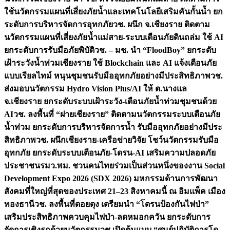
ใช้นวัตกรรมแผนที่เสี่ยงภัยน้ำและเทคโนโลยีเสริมคันกั้นน้ำ ยก
ระดับการบริหารจัดการอุทกภัย
วช. ผนึก จ.เชียงราย ติดตาม
นวัตกรรมแผนที่เสี่ยงภัยน้ำแม่สาย-ระบบเตือนภัยดินถล่ม ใช้ AI
ยกระดับการรับมือภัยพิบัติ
วช. – มช. นำ “FloodBoy” ยกระดับ
เฝ้าระวังน้ำท่วมเชียงราย ใช้ Blockchain และ AI แจ้งเตือนภัย
แบบเรียลไทม์ หนุนชุมชนรับมืออุทกภัยอย่างมีประสิทธิภาพ
วช.
ส่งมอบนวัตกรรม Hydro Vision Plus/AI ให้ ต.นางแล
จ.เชียงราย ยกระดับระบบเฝ้าระวัง-เตือนภัยน้ำท่วมชุมชนด้วย
AI
วช. ลงพื้นที่ “ฝายเชียงราย” ติดตามนวัตกรรมระบบเตือนภัย
น้ำท่วม ยกระดับการบริหารจัดการน้ำ รับมืออุทกภัยอย่างมีประ
สิทธิภาพ
วช. ผนึกเชียงราย-เครือข่ายวิจัย โชว์นวัตกรรมรับมือ
อุทกภัย ยกระดับระบบเตือนภัย-โดรน-AI เสริมความปลอดภัย
ประชาชน
รมว.พม. ชวนคนไทยร่วมเป็นส่วนหนึ่งของงาน Social
Development Expo 2026 (SDX 2026) มหกรรมด้านการพัฒนา
สังคมที่ใหญ่ที่สุดของประเทศ 21–23 สิงหาคมนี้ ณ อิมแพ็ค เมือง
ทองธานี
วช. ลงพื้นที่ดอยตุง เตรียมนำ “โดรนป้องกันไฟป่า”
เสริมประสิทธิภาพควบคุมไฟป่า-ลดหมอกควัน ยกระดับการ
จัดการเชิงรุกด้วยนวัตกรรม
วช.เปิดต้นแบบ “ศูนย์ปฏิบัติการโด