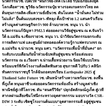
นวัตกรรม
วช. เปิดเวที “ผนึกวิจัย-เทคโนโลยี รับมือภัยแล้งยุค
โลกเดือด“
วช. ชูวิจัย-นวัตกรรมปุ๋ย ทางรอดเกษตรกรไทย ลด
ต้นทุนการผลิต-เพิ่มความยั่งยืน
วช. ดันโมเดล “น้ำมั่นคง ไม่ท่วม
ไม่แล้ง” ปั้นต้นแบบสงขลา–พัทลุง ตั้งเป้าช่วย 1.2 แสนครัวเรือน
สร้างมูลค่าเศรษฐกิจกว่า 900 ล้านบาท
วช. หนุน วว. นำ
นวัตกรรมแก้ปัญหา PM2.5 ต่อยอดงานวิจัยสู่ชุมชน ณ ต.จันจว้า
ใต้ อ.แม่จัน จ.เชียงราย
วช. หนุน วว. นำวิจัยนวัตกรรมยกระดับ
การผลิตกาแฟ และศูนย์ถ่ายทอดองค์ความรู้กาแฟครบวงจร ณ
อ.แม่จริม จ.น่าน
วช. หนุน มศว. “นวัตกรรมเพื่อน้ำที่มั่นคง” ยก
ระดับระบบเตือนภัยน้ำท่วมฉับพลันสู่ชุมชน พร้อมส่งมอบ
นวัตกรรม ณ อ.เวียงสา จ.น่าน
เสื้อหน่วยงาน นิยมใช้แบบไหน
พร้อมแชร์พิกัดโรงงานสั่งผลิต
ฟันสวย สุขภาพดี ไปกับ 5 คลินิก
ทันตกรรมราชบุรี ใกล้ฉัน
ถอดบทเรียน Earthquake 2025 สู่
Thailand Safer Future วช. เดินหน้าสร้างความพร้อม
วช. ลงพื้น
ที่ภูเก็ต หนุนอาชีวะต่อยอดนวัตกรรมท้องถิ่น สร้างมูลค่าเชิง
พาณิชย์สู่เวทีโลก
วช. ดัน “ดนตรีวิจัย” ปลุกอัตลักษณ์ภูเก็ต สู่เวที
สากลผ่านเสียงซิมโฟนี
กระทรวงอุตสาหกรรม มอบรางวัล CSR-
DIW 3 ระดับ เชิดชูโรงงานต้นแบบ“อุตสาหกรรมดี อยู่คู่ชุมชน