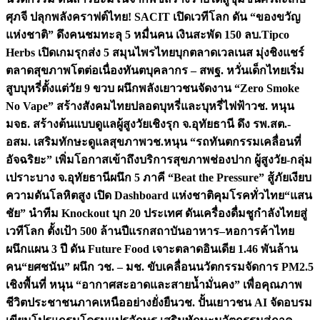
ศุภจี ปลุกพลังคราฟต์ไทย! SACIT เปิดเวทีโลก ดัน “ของขวัญ
แห่งชาติ” ดึงคนชมทะลุ 5 หมื่นคน เงินสะพัด 150 ลบ.
Tipco
Herbs เปิดเกมรุกส่ง 5 สมุนไพรไทยบุกตลาดเวลเนส มุ่งชิงแชร์
ตลาดสุขภาพโตต่อเนื่อง
ทันตบุคลากร – สพฐ. หวั่นเด็กไทยเริ่ม
สูบบุหรี่ตั้งแต่วัย 9 ขวบ ผนึกพลังเยาวชนจัดงาน “Zero Smoke
No Vape” สร้างสังคมไทยปลอดบุหรี่และบุหรี่ไฟฟ้า
วช. หนุน
มจธ. สร้างต้นแบบดูแลผู้สูงวัยเชิงรุก จ.อุทัยธานี ดึง รพ.สต.-
อสม. เสริมทักษะดูแลสุขภาพ
วช.หนุน “รถทันตกรรมเคลื่อนที่
อัจฉริยะ” เพิ่มโอกาสเข้าถึงบริการสุขภาพช่องปาก ผู้สูงวัย-กลุ่ม
เปราะบาง จ.อุทัยธานี
ผนึก 5 ภาคี “Beat the Pressure” สู้ภัยเงียบ
ความดันโลหิตสูง เปิด Dashboard แห่งชาติคุมโรคทั่วไทย
“แสน
ชัย” นำทีม Knockout บุก 20 ประเทศ ดันเครื่องดื่มชูกำลังไทยสู่
เวทีโลก ตั้งเป้า 500 ล้านปีแรก
สถาบันอาหาร–หอการค้าไทย
ผนึกแผน 3 ปี ดัน Future Food เจาะตลาดอินเดีย 1.46 พันล้าน
คน
“ยศชนัน” ผนึก วช. – มช. ขับเคลื่อนนวัตกรรมจัดการ PM2.5
เชิงพื้นที่ หนุน “อากาศสะอาดและสายน้ำมั่นคง” เพื่อคุณภาพ
ชีวิตประชาชนภาคเหนืออย่างยั่งยืน
วช. ปั้นเยาวชน AI จัดอบรม