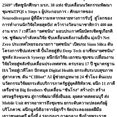
2569” เชิดชูนักศึกษา มรภ. 38 แห่ง ขับเคลื่อนนวัตกรรมพัฒนา
ชุมชน
TPQI x Steps x ผู้ประกอบการ : ศักยภาพของ
Neurodivergent ผู้ที่มีความหลากหลายทางการรับรู้ สู่โลกของ
การทำงาน
นักวิจัยไทยสุดปัง! คว้ารางวัลนานาชาติกว่า 400 ผล
งาน จาก 7 เวทีโลก “ยศชนัน” มอบประกาศนียบัตรเชิดชูเกียรติ
วช. ชูพัฒนากำลังคนวิจัย ขับเคลื่อนพลังงานยั่งยืน มุ่งเป้า Net
Zero ประเทศไทย
รองนายกฯ “ยศชนัน” เปิดเกม Siam Silica ดัน
โครงการชิปแห่งชาติ ปั้นไทยสู่ฮับ Deep Tech อาเซียน
“ยศชนัน”
ชูพลัง Research Synergy ผนึกนักวิจัย-เอกชน-ชุมชน เปลี่ยนงาน
วิจัยไทยสู่พลังขับเคลื่อนประเทศ
สรพ. ครบรอบ 17 ปี ชูมาตรฐาน
HA ไทยสู่เวทีโลก ปักหมุด Digital Health ยกระดับระบบสุขภาพ
สู่สากล
วช. ดัน “CIBbot” AI ผู้ช่วยกฎหมาย 24 ชั่วโมง ต้นแบบ
นวัตกรรมวิจัยยกระดับบริการภาครัฐสู่ยุคดิจิทัล
วช. ผนึก 11 ภาคี
เครือข่าย Big Brothers ขับเคลื่อน “ชันโรง” สร้างป่า สร้าง
เศรษฐกิจชุมชน สู่การพัฒนาที่ยั่งยืน
อย. ลุยตลาดสดธนบุรี ส่ง
Mobile Unit ตรวจอาหารถึงชุมชน ยกระดับความปลอดภัยผู้
บริโภค
วช. ผนึกมูลนิธิอาจารย์สุกรีฯ จัดประลองยอดฝีมือ
เยาวชนดนตรี ครั้งที่ 4 รอบรองฯ ภาคกลาง ชิงถ้วยพระราช