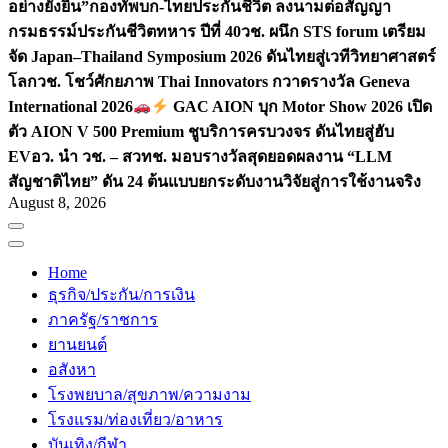
อย่างยั่งยืน”
กองทัพบก-ไทยประกันชีวิต ลงนามต่อสัญญา
กรมธรรม์ประกันชีวิตทหาร ปีที่ 40
วช. ผนึก STS forum เตรียม
จัด Japan–Thailand Symposium 2026 ดันไทยสู่เวทีวิทยาศาสตร์
โลก
วช. โชว์ศักยภาพ Thai Innovators กวาดรางวัล Geneva
International 2026
GAC AION บุก Motor Show 2026 เปิด
ตัว AION V 500 Premium ชูบริการครบวงจร ดันไทยสู่ฮับ
EV
อว. นำ วช. – สวทช. มอบรางวัลสุดยอดผลงาน “LLM
สัญชาติไทย” ดัน 24 ต้นแบบยกระดับงานวิจัยสู่การใช้งานจริง
August 8, 2026
Home
ธุรกิจ/ประกัน/การเงิน
ภาครัฐ/ราชการ
ยานยนต์
อสังหา
โรงพยบาล/สุขภาพ/ความงาม
โรงแรม/ท่องเที่ยว/อาหาร
บันเทิง/กีฬา