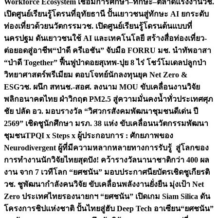
Workforce Ecosystem เชื่อมการศึกษา–ทักษะ–ตลาดแรงงาน
วช.
เปิดศูนย์เรียนรู้โดรนที่อุทัยธานี ปั้นเยาวชนสู่ทักษะ AI ยกระดับ
ท่องเที่ยวด้วยนวัตกรรม
วช. เปิดศูนย์เรียนรู้โดรนต้นแบบที่
นครปฐม ดันเยาวชนใช้ AI และเทคโนโลยี สร้างสื่อท่องเที่ยว-
ต่อยอดสู่อาชีพ
“ป่าดี ครีเอชัน” จับมือ FORRU มช. นำทัพอาสา
“ป่าดี Together” ฟื้นฟูป่าดอยสุเทพ-ปุย 8 ไร่ โชว์โมเดลปลูกป่า
วิทยาศาสตร์พรีเมียม ตอบโจทย์นักลงทุนยุค Net Zero &
ESG
วช. ผนึก สทนช.-สอศ. ลงนาม MOU ขับเคลื่อนงานวิจัย
พลิกอนาคตไทย ฝ่าวิกฤต PM2.5 สู่ความมั่นคงน้ำทั่วประเทศ
ศุภ
ชัย ปลัด อว. มอบรางวัล “วิศวกรสังคมพัฒนาชุมชนดีเด่น ปี
2569” เชิดชูนักศึกษา มรภ. 38 แห่ง ขับเคลื่อนนวัตกรรมพัฒนา
ชุมชน
TPQI x Steps x ผู้ประกอบการ : ศักยภาพของ
Neurodivergent ผู้ที่มีความหลากหลายทางการรับรู้ สู่โลกของ
การทำงาน
นักวิจัยไทยสุดปัง! คว้ารางวัลนานาชาติกว่า 400 ผล
งาน จาก 7 เวทีโลก “ยศชนัน” มอบประกาศนียบัตรเชิดชูเกียรติ
วช. ชูพัฒนากำลังคนวิจัย ขับเคลื่อนพลังงานยั่งยืน มุ่งเป้า Net
Zero ประเทศไทย
รองนายกฯ “ยศชนัน” เปิดเกม Siam Silica ดัน
โครงการชิปแห่งชาติ ปั้นไทยสู่ฮับ Deep Tech อาเซียน
“ยศชนัน”