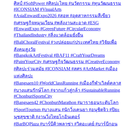
ศิลป์ #SoftPower #ศิลปะไทย #นวัตกรรม #ทุนวัฒนธรรม
#ICONSIAM #VisualArts
#AsiaEnwastExpo2026 #สอท #อุตสาหกรรมสีเขียว
#เศรษฐกิจหมุนเวียน #พลังงานสะอาด #ESG
#EnwastExpo #GreenFuture #CircularEconomy
#ThailandIndustry #สิ่งแวดล้อมยั่งยืน
#BaliChoralFestival #วงปล่อยแก่ประเทศไทย #วิจัยเพื่อ
สังคมสูงวัย
#BangkokArtFestival #BAF11 #CraftYourDreams
#PaintYourCity #เศรษฐกิจวัฒนธรรม #CreativeEconomy
#ศิลปะร่วมสมัย #ICONSIAM #สศร #ArtMarket #เมือง
แห่งศิลปะ
#Bangsaen10 #WorldClassRunning #เมืองกีฬาเวิลด์คลาส
#บางแสนรักษ์โลก #จากแก้วสู่กล้า #SustainableRunning
#ChonburiSportsCity
#Bangsaen42 #ChonburiMarathon #มาราธอนระดับโลก
#SportTourism #บางแสน #นักวิ่งเคนยา #อนุชิตจิว #ปิยะ
นุชสุขชาติ #งานวิ่งไทยโกอินเตอร์
#BarBQPlaza #บาร์บีคิวพลาซ่า #วิตอะเดย์ #บาร์บีกอน