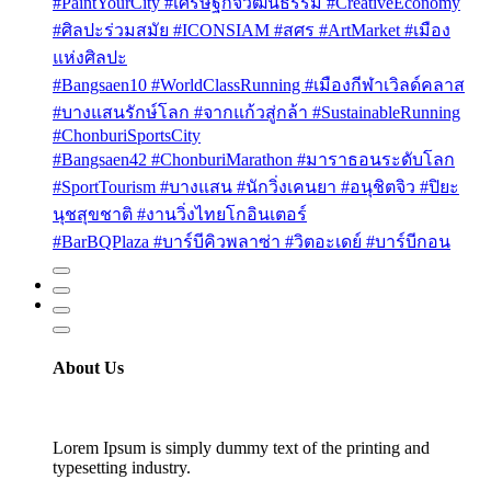
#PaintYourCity #เศรษฐกิจวัฒนธรรม #CreativeEconomy
#ศิลปะร่วมสมัย #ICONSIAM #สศร #ArtMarket #เมือง
แห่งศิลปะ
#Bangsaen10 #WorldClassRunning #เมืองกีฬาเวิลด์คลาส
#บางแสนรักษ์โลก #จากแก้วสู่กล้า #SustainableRunning
#ChonburiSportsCity
#Bangsaen42 #ChonburiMarathon #มาราธอนระดับโลก
#SportTourism #บางแสน #นักวิ่งเคนยา #อนุชิตจิว #ปิยะ
นุชสุขชาติ #งานวิ่งไทยโกอินเตอร์
#BarBQPlaza #บาร์บีคิวพลาซ่า #วิตอะเดย์ #บาร์บีกอน
About Us
Lorem Ipsum is simply dummy text of the printing and
typesetting industry.