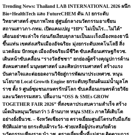
Skip
Trending News:
Thailand LAB INTERNATIONAL 2026 ผนึก
to
Bio+HealthTech และ FutureCHEM ดัน AI ยกระดับ
content
วิทยาศาสตร์-สุขภาพไทย สู่ศูนย์กลางนวัตกรรมอาเซียน
สถานเสาวภา-กทม. เปิดแคมเปญ “HPV ไม่เป็นไร…ไม่ได้”
เตือนอย่าชะล่าใจ ก่อนภัยเงียบลุกลามเป็นมะเร็ง
เมืองทองธานี
ขึ้นแท่น เขตส่งเสริมเมืองอัจฉริยะ มุ่งยกระดับเทคโนโลยี สิ่ง
แวดล้อม ปักหมุด เมืองอัจฉริยะมีชีวิต ขับเคลื่อนเศรษฐกิจ
วช.
เดินหน้าขับเคลื่อน “รางวัลธัชชา” ยกย่องผู้สร้างคุณูปการด้าน
สังคมศาสตร์ มนุษยศาสตร์ และศิลปกรรมศาสตร์ สร้างแรง
บันดาลใจและต่อยอดงานวิจัยสู่การพัฒนาประเทศ
วช. หนุน
นโยบาย Local Growth Engine ยกระดับทุเรียนต้นแม่น้ำมูลโค
ราช ตั้ง 9 ศูนย์ชุมชนเกษตรรักษ์โลก ขับเคลื่อนเกษตรด้วยวิจัย
และนวัตกรรม
สสว. ปลื้มงาน “OSS & SMEs GROW
TOGETHER FAIR 2026” ที่สงขลาประสบความสำเร็จ สร้าง
เม็ดเงินหมุนเวียนกว่า 5 ล้านบาท หนุน SMEs ภาคใต้เติบโต
อย่างยั่งยืน
วช. – จังหวัดเชียงราย ตรวจเยี่ยมศูนย์โดรนรับมือภัย
พิบัติแม่สาย ยกระดับเฝ้าระวัง–ช่วยเหลือผู้ประสบภัยด้วย
นวัตกรรม
เชียงราย นำ วช. ตรวจเยี่ยมพื้นที่แม่สาย ติดตามการ