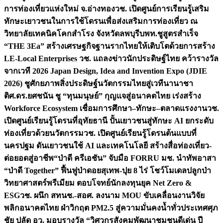
การท่องเที่ยวแห่งใหม่ จ.อ่างทอง
วช. เปิดศูนย์การเรียนรู้เสริม
ทักษะเยาวชนในการใช้โดรนเพื่อส่งเสริมการท่องเที่ยว ณ
วิทยาลัยเทคนิคโคกสำโรง จังหวัดลพบุรี
บพท.ชูสูตรสำเร็จ
“THE 3Ea” สร้างเศรษฐกิจฐานรากไทยให้เติบโตด้วยการสร้าง
LE-Local Enterprises
วช. แถลงข่าวนักประดิษฐ์ไทย คว้ารางวัล
จากเวที 2026 Japan Design, Idea and Invention Expo (JDIE
2026) ชูศักยภาพสิ่งประดิษฐ์นวัตกรรมไทยสู่เวทีนานาชา
ติ
ศ.ดร.ยศชนัน ชู “ทุนมนุษย์” กุญแจสู่อนาคตไทย เร่งสร้าง
Workforce Ecosystem เชื่อมการศึกษา–ทักษะ–ตลาดแรงงาน
วช.
เปิดศูนย์เรียนรู้โดรนที่อุทัยธานี ปั้นเยาวชนสู่ทักษะ AI ยกระดับ
ท่องเที่ยวด้วยนวัตกรรม
วช. เปิดศูนย์เรียนรู้โดรนต้นแบบที่
นครปฐม ดันเยาวชนใช้ AI และเทคโนโลยี สร้างสื่อท่องเที่ยว-
ต่อยอดสู่อาชีพ
“ป่าดี ครีเอชัน” จับมือ FORRU มช. นำทัพอาสา
“ป่าดี Together” ฟื้นฟูป่าดอยสุเทพ-ปุย 8 ไร่ โชว์โมเดลปลูกป่า
วิทยาศาสตร์พรีเมียม ตอบโจทย์นักลงทุนยุค Net Zero &
ESG
วช. ผนึก สทนช.-สอศ. ลงนาม MOU ขับเคลื่อนงานวิจัย
พลิกอนาคตไทย ฝ่าวิกฤต PM2.5 สู่ความมั่นคงน้ำทั่วประเทศ
ศุภ
ชัย ปลัด อว. มอบรางวัล “วิศวกรสังคมพัฒนาชุมชนดีเด่น ปี