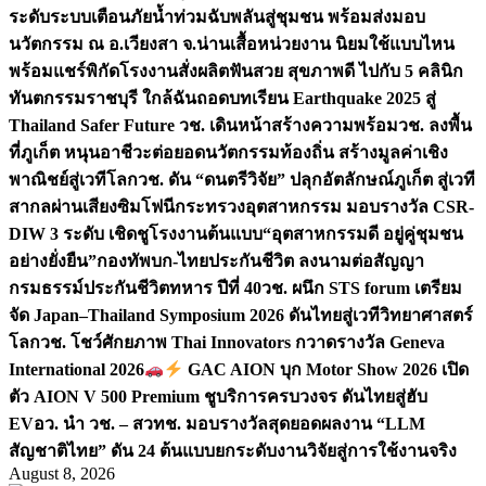
ระดับระบบเตือนภัยน้ำท่วมฉับพลันสู่ชุมชน พร้อมส่งมอบ
นวัตกรรม ณ อ.เวียงสา จ.น่าน
เสื้อหน่วยงาน นิยมใช้แบบไหน
พร้อมแชร์พิกัดโรงงานสั่งผลิต
ฟันสวย สุขภาพดี ไปกับ 5 คลินิก
ทันตกรรมราชบุรี ใกล้ฉัน
ถอดบทเรียน Earthquake 2025 สู่
Thailand Safer Future วช. เดินหน้าสร้างความพร้อม
วช. ลงพื้น
ที่ภูเก็ต หนุนอาชีวะต่อยอดนวัตกรรมท้องถิ่น สร้างมูลค่าเชิง
พาณิชย์สู่เวทีโลก
วช. ดัน “ดนตรีวิจัย” ปลุกอัตลักษณ์ภูเก็ต สู่เวที
สากลผ่านเสียงซิมโฟนี
กระทรวงอุตสาหกรรม มอบรางวัล CSR-
DIW 3 ระดับ เชิดชูโรงงานต้นแบบ“อุตสาหกรรมดี อยู่คู่ชุมชน
อย่างยั่งยืน”
กองทัพบก-ไทยประกันชีวิต ลงนามต่อสัญญา
กรมธรรม์ประกันชีวิตทหาร ปีที่ 40
วช. ผนึก STS forum เตรียม
จัด Japan–Thailand Symposium 2026 ดันไทยสู่เวทีวิทยาศาสตร์
โลก
วช. โชว์ศักยภาพ Thai Innovators กวาดรางวัล Geneva
International 2026
GAC AION บุก Motor Show 2026 เปิด
ตัว AION V 500 Premium ชูบริการครบวงจร ดันไทยสู่ฮับ
EV
อว. นำ วช. – สวทช. มอบรางวัลสุดยอดผลงาน “LLM
สัญชาติไทย” ดัน 24 ต้นแบบยกระดับงานวิจัยสู่การใช้งานจริง
August 8, 2026