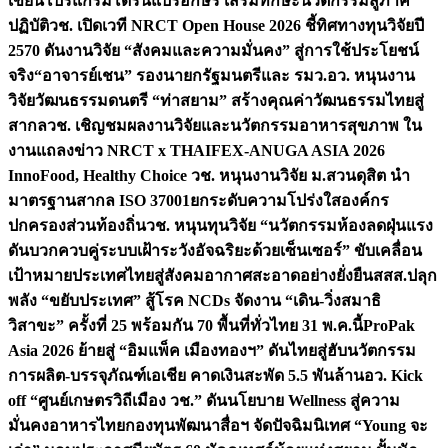
เขียนโปรแกรมโดรนแปรอักษร เสริมทักษะนวัตกรรมสู่ภาค
ปฏิบัติ
วช. เปิดเวที NRCT Open House 2026 ชี้ทิศทางทุนวิจัยปี
2570 ดันงานวิจัย “สังคมและความมั่นคง” สู่การใช้ประโยชน์
จริง
“อาจารย์เชน” รองนายกรัฐมนตรีและ รมว.อว. หนุนงาน
วิจัยวัฒนธรรมดนตรี “ท่าสยาม” สร้างคุณค่าวัฒนธรรมไทยสู่
สากล
วช. เชิญชมผลงานวิจัยและนวัตกรรมอาหารสุขภาพ ใน
งานแถลงข่าว NRCT x THAIFEX-ANUGA ASIA 2026
InnoFood, Healthy Choice
วช. หนุนงานวิจัย ม.สวนดุสิต นำ
มาตรฐานสากล ISO 37001ยกระดับความโปร่งใสองค์กร
ปกครองส่วนท้องถิ่น
วช. หนุนทุนวิจัย “นวัตกรรมห้องลดฝุ่นแรง
ดันบวกควบคู่ระบบเฝ้าระวังอัจฉริยะด้วยเซ็นเซอร์” ขับเคลื่อน
เป้าหมายประเทศไทยสู่สังคมอากาศสะอาดอย่างยั่งยืน
สสส.ปลุก
พลัง “ขยับประเทศ” สู้โรค NCDs จัดงาน “เดิน-วิ่งสมาธิ
วิสาขะ” ครั้งที่ 25 พร้อมกัน 70 พื้นที่ทั่วไทย 31 พ.ค.นี้
ProPak
Asia 2026 ย้ายสู่ “อิมแพ็ค เมืองทองฯ” ดันไทยสู่ฮับนวัตกรรม
การผลิต-บรรจุภัณฑ์เอเชีย คาดเงินสะพัด 5.5 พันล้าน
อว. Kick
off “ศูนย์เกษตรวิถีเมือง วช.” ดันนโยบาย Wellness สู่ความ
มั่นคงอาหารไทย
กองทุนพัฒนาสื่อฯ จัดปัจฉิมนิเทศ “Young จะ