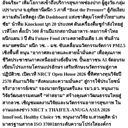
อัจฉริยะ” เพิ่มโอกาสเข้าถึงบริการสุขภาพช่องปาก ผู้สูงวัย-กลุ่ม
เปราะบาง จ.อุทัยธานี
ผนึก 5 ภาคี “Beat the Pressure” สู้ภัยเงียบ
ความดันโลหิตสูง เปิด Dashboard แห่งชาติคุมโรคทั่วไทย
“แสน
ชัย” นำทีม Knockout บุก 20 ประเทศ ดันเครื่องดื่มชูกำลังไทยสู่
เวทีโลก ตั้งเป้า 500 ล้านปีแรก
สถาบันอาหาร–หอการค้าไทย
ผนึกแผน 3 ปี ดัน Future Food เจาะตลาดอินเดีย 1.46 พันล้าน
คน
“ยศชนัน” ผนึก วช. – มช. ขับเคลื่อนนวัตกรรมจัดการ PM2.5
เชิงพื้นที่ หนุน “อากาศสะอาดและสายน้ำมั่นคง” เพื่อคุณภาพ
ชีวิตประชาชนภาคเหนืออย่างยั่งยืน
วช. ปั้นเยาวชน AI จัดอบรม
เขียนโปรแกรมโดรนแปรอักษร เสริมทักษะนวัตกรรมสู่ภาค
ปฏิบัติ
วช. เปิดเวที NRCT Open House 2026 ชี้ทิศทางทุนวิจัยปี
2570 ดันงานวิจัย “สังคมและความมั่นคง” สู่การใช้ประโยชน์
จริง
“อาจารย์เชน” รองนายกรัฐมนตรีและ รมว.อว. หนุนงาน
วิจัยวัฒนธรรมดนตรี “ท่าสยาม” สร้างคุณค่าวัฒนธรรมไทยสู่
สากล
วช. เชิญชมผลงานวิจัยและนวัตกรรมอาหารสุขภาพ ใน
งานแถลงข่าว NRCT x THAIFEX-ANUGA ASIA 2026
InnoFood, Healthy Choice
วช. หนุนงานวิจัย ม.สวนดุสิต นำ
มาตรฐานสากล ISO 37001ยกระดับความโปร่งใสองค์กร