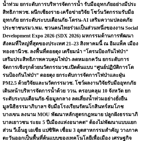
น้ำท่วม ยกระดับการบริหารจัดการน้ำ รับมืออุทกภัยอย่างมีประ
สิทธิภาพ
วช. ผนึกเชียงราย-เครือข่ายวิจัย โชว์นวัตกรรมรับมือ
อุทกภัย ยกระดับระบบเตือนภัย-โดรน-AI เสริมความปลอดภัย
ประชาชน
รมว.พม. ชวนคนไทยร่วมเป็นส่วนหนึ่งของงาน Social
Development Expo 2026 (SDX 2026) มหกรรมด้านการพัฒนา
สังคมที่ใหญ่ที่สุดของประเทศ 21–23 สิงหาคมนี้ ณ อิมแพ็ค เมือง
ทองธานี
วช. ลงพื้นที่ดอยตุง เตรียมนำ “โดรนป้องกันไฟป่า”
เสริมประสิทธิภาพควบคุมไฟป่า-ลดหมอกควัน ยกระดับการ
จัดการเชิงรุกด้วยนวัตกรรม
วช.เปิดต้นแบบ “ศูนย์ปฏิบัติการโด
รนป้องกันไฟป่า” ดอยตุง ยกระดับการจัดการไฟป่าและฝุ่น
PM2.5 ด้วยวิจัยและนวัตกรรม
วช. โชว์ผลงานวิจัยรับมืออุทกภัย
เดินหน้าบริหารจัดการน้ำด้วย ววน. ครอบคลุม 10 จังหวัด ยก
ระดับระบบเตือนภัย-ข้อมูลกลาง ลดเสี่ยงน้ำท่วมอย่างยั่งยืน
มูลนิธิธรรมาภิบาลฯ จับมือโรงเรียนรัตนโกสินทร์สมโภช
บางเขน ลงนาม MOU พัฒนาหลักสูตรกฎหมาย ปลูกฝังธรรมาภิ
บาลเยาวชน ระยะ 5 ปี
เมืองแห่งอนาคต” ต้องไม่พัฒนาแบบแยก
ส่วน วีเอ็นยู เอเชีย แปซิฟิค เชื่อม 3 อุตสาหกรรมสำคัญ วางภาค
ตะวันออกเป็นพื้นที่ต้นแบบของเทคโนโลยีเพื่อเมือง เศรษฐกิจ