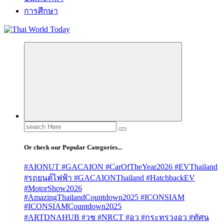
การศึกษา
Search
for:
Or check our Popular Categories...
#AIONUT #GACAION #CarOfTheYear2026 #EVThailand
#รถยนต์ไฟฟ้า #GACAIONThailand #HatchbackEV
#MotorShow2026
#AmazingThailandCountdown2025 #ICONSIAM
#ICONSIAMCountdown2025
#ARTDNAHUB #วช #NRCT #อว #กระทรวงอว #ทัศน