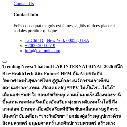
Contact Us
Contact Info
Felis consequat magnis est fames sagittis ultrices placerat
sodales porttitor quisque.
12 Cliff Dt, New York 00052, USA
+2000-509-0519
info@example.com
Trending News:
Thailand LAB INTERNATIONAL 2026 ผนึก
Bio+HealthTech และ FutureCHEM ดัน AI ยกระดับ
วิทยาศาสตร์-สุขภาพไทย สู่ศูนย์กลางนวัตกรรมอาเซียน
สถานเสาวภา-กทม. เปิดแคมเปญ “HPV ไม่เป็นไร…ไม่ได้”
เตือนอย่าชะล่าใจ ก่อนภัยเงียบลุกลามเป็นมะเร็ง
เมืองทองธานี
ขึ้นแท่น เขตส่งเสริมเมืองอัจฉริยะ มุ่งยกระดับเทคโนโลยี สิ่ง
แวดล้อม ปักหมุด เมืองอัจฉริยะมีชีวิต ขับเคลื่อนเศรษฐกิจ
วช.
เดินหน้าขับเคลื่อน “รางวัลธัชชา” ยกย่องผู้สร้างคุณูปการด้าน
สังคมศาสตร์ มนุษยศาสตร์ และศิลปกรรมศาสตร์ สร้างแรง