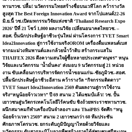
ทานฯ
วช. ปลื้ม! นวัตกรรมไทยสร้างชื่อบนเวทีโลก คว้ารางวัล
สูงสุด The Best Foreign Innovation Award จากโปแลนด์
22-26
มิ.ย.นี้ วช.เปิดมหกรรมวิจัยแห่งชาติ ‘Thailand Research Expo
2026’ ปีที่ 21 โชว์ 1,000 ผลงานวิจัย เปลี่ยนอนาคตไทย
วช. –
สอศ. ปั้นนักประดิษฐ์อาชีวะรุ่นใหม่ ผ่านโครงการ TVET Smart
Idea2Innovation สู่การใช้งานจริง
OROM เครื่องดื่มแพลนต์เบส
จากมะม่วงหิมพานต์และกล้วยน้ำว้าดิบ สร้างกระแสใน
THAIFEX 2026 ดึงความสนใจผู้ซื้อหลายประเทศ
“ดนุพร” หนุน
วิจัยและนวัตกรรม ‘น้ำมั่นคง’ ส่งมอบ 9 นวัตกรรมสู่ 21 หน่วย
งาน ขับเคลื่อนการบริหารจัดการน้ำขอนแก่น–ชัยภูมิ
วช.-สอศ.
ปลื้มนักประดิษฐ์อาชีวะอีสาน คว้ารางวัล “กิจกรรมติดดาว”
TVET Smart Idea2Innovation 2569 ดันผลงานสู่การใช้งาน
จริง
“หนูน้อยจ้าวเวหา” ปี 69 สนาม 2 ได้แชมป์แล้ว! วช. ปั้น
เยาวชนสู่นวัตกรเทคโนโลยีไร้คนขับ ชิงถ้วยพระราชทานฯ
วช.
ผนึกสมาคมกีฬาเครื่องบินจำลองฯ และ ThaiPBS จัดศึก “หนู
น้อยจ้าวเวหา 2569” สนาม 2 เยาวชนกว่า 60 ทีมประชัน
ศักยภาพโดรน
วช. ยกระดับภูมิปัญญาไทยด้วยวิจัยและ
นวัตกรรม ดันสารอะมิโนจากพืชสร้างรายได้สู่ชุมชนศรีสะเกษ