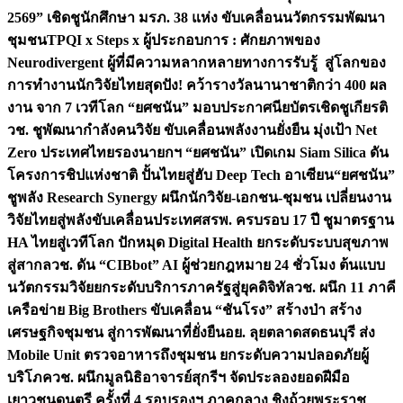
2569” เชิดชูนักศึกษา มรภ. 38 แห่ง ขับเคลื่อนนวัตกรรมพัฒนา
ชุมชน
TPQI x Steps x ผู้ประกอบการ : ศักยภาพของ
Neurodivergent ผู้ที่มีความหลากหลายทางการรับรู้ สู่โลกของ
การทำงาน
นักวิจัยไทยสุดปัง! คว้ารางวัลนานาชาติกว่า 400 ผล
งาน จาก 7 เวทีโลก “ยศชนัน” มอบประกาศนียบัตรเชิดชูเกียรติ
วช. ชูพัฒนากำลังคนวิจัย ขับเคลื่อนพลังงานยั่งยืน มุ่งเป้า Net
Zero ประเทศไทย
รองนายกฯ “ยศชนัน” เปิดเกม Siam Silica ดัน
โครงการชิปแห่งชาติ ปั้นไทยสู่ฮับ Deep Tech อาเซียน
“ยศชนัน”
ชูพลัง Research Synergy ผนึกนักวิจัย-เอกชน-ชุมชน เปลี่ยนงาน
วิจัยไทยสู่พลังขับเคลื่อนประเทศ
สรพ. ครบรอบ 17 ปี ชูมาตรฐาน
HA ไทยสู่เวทีโลก ปักหมุด Digital Health ยกระดับระบบสุขภาพ
สู่สากล
วช. ดัน “CIBbot” AI ผู้ช่วยกฎหมาย 24 ชั่วโมง ต้นแบบ
นวัตกรรมวิจัยยกระดับบริการภาครัฐสู่ยุคดิจิทัล
วช. ผนึก 11 ภาคี
เครือข่าย Big Brothers ขับเคลื่อน “ชันโรง” สร้างป่า สร้าง
เศรษฐกิจชุมชน สู่การพัฒนาที่ยั่งยืน
อย. ลุยตลาดสดธนบุรี ส่ง
Mobile Unit ตรวจอาหารถึงชุมชน ยกระดับความปลอดภัยผู้
บริโภค
วช. ผนึกมูลนิธิอาจารย์สุกรีฯ จัดประลองยอดฝีมือ
เยาวชนดนตรี ครั้งที่ 4 รอบรองฯ ภาคกลาง ชิงถ้วยพระราช