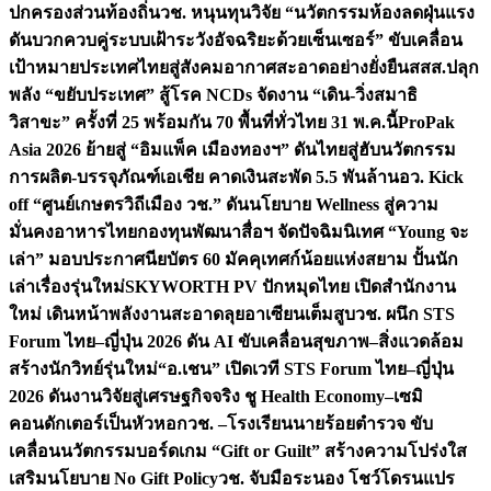
ปกครองส่วนท้องถิ่น
วช. หนุนทุนวิจัย “นวัตกรรมห้องลดฝุ่นแรง
ดันบวกควบคู่ระบบเฝ้าระวังอัจฉริยะด้วยเซ็นเซอร์” ขับเคลื่อน
เป้าหมายประเทศไทยสู่สังคมอากาศสะอาดอย่างยั่งยืน
สสส.ปลุก
พลัง “ขยับประเทศ” สู้โรค NCDs จัดงาน “เดิน-วิ่งสมาธิ
วิสาขะ” ครั้งที่ 25 พร้อมกัน 70 พื้นที่ทั่วไทย 31 พ.ค.นี้
ProPak
Asia 2026 ย้ายสู่ “อิมแพ็ค เมืองทองฯ” ดันไทยสู่ฮับนวัตกรรม
การผลิต-บรรจุภัณฑ์เอเชีย คาดเงินสะพัด 5.5 พันล้าน
อว. Kick
off “ศูนย์เกษตรวิถีเมือง วช.” ดันนโยบาย Wellness สู่ความ
มั่นคงอาหารไทย
กองทุนพัฒนาสื่อฯ จัดปัจฉิมนิเทศ “Young จะ
เล่า” มอบประกาศนียบัตร 60 มัคคุเทศก์น้อยแห่งสยาม ปั้นนัก
เล่าเรื่องรุ่นใหม่
SKYWORTH PV ปักหมุดไทย เปิดสำนักงาน
ใหม่ เดินหน้าพลังงานสะอาดลุยอาเซียนเต็มสูบ
วช. ผนึก STS
Forum ไทย–ญี่ปุ่น 2026 ดัน AI ขับเคลื่อนสุขภาพ–สิ่งแวดล้อม
สร้างนักวิทย์รุ่นใหม่
“อ.เชน” เปิดเวที STS Forum ไทย–ญี่ปุ่น
2026 ดันงานวิจัยสู่เศรษฐกิจจริง ชู Health Economy–เซมิ
คอนดักเตอร์เป็นหัวหอก
วช. –โรงเรียนนายร้อยตำรวจ ขับ
เคลื่อนนวัตกรรมบอร์ดเกม “Gift or Guilt” สร้างความโปร่งใส
เสริมนโยบาย No Gift Policy
วช. จับมือระนอง โชว์โดรนแปร