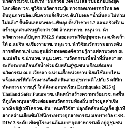
นวัตกรรม
วช. เปิดเวที “ผนึกวิจัย-เทคโนโลยี รับมือภัยแล้งยุค
โลกเดือด“
วช. ชูวิจัย-นวัตกรรมปุ๋ย ทางรอดเกษตรกรไทย ลด
ต้นทุนการผลิต-เพิ่มความยั่งยืน
วช. ดันโมเดล “น้ำมั่นคง ไม่ท่วม
ไม่แล้ง” ปั้นต้นแบบสงขลา–พัทลุง ตั้งเป้าช่วย 1.2 แสนครัวเรือน
สร้างมูลค่าเศรษฐกิจกว่า 900 ล้านบาท
วช. หนุน วว. นำ
นวัตกรรมแก้ปัญหา PM2.5 ต่อยอดงานวิจัยสู่ชุมชน ณ ต.จันจว้า
ใต้ อ.แม่จัน จ.เชียงราย
วช. หนุน วว. นำวิจัยนวัตกรรมยกระดับ
การผลิตกาแฟ และศูนย์ถ่ายทอดองค์ความรู้กาแฟครบวงจร ณ
อ.แม่จริม จ.น่าน
วช. หนุน มศว. “นวัตกรรมเพื่อน้ำที่มั่นคง” ยก
ระดับระบบเตือนภัยน้ำท่วมฉับพลันสู่ชุมชน พร้อมส่งมอบ
นวัตกรรม ณ อ.เวียงสา จ.น่าน
เสื้อหน่วยงาน นิยมใช้แบบไหน
พร้อมแชร์พิกัดโรงงานสั่งผลิต
ฟันสวย สุขภาพดี ไปกับ 5 คลินิก
ทันตกรรมราชบุรี ใกล้ฉัน
ถอดบทเรียน Earthquake 2025 สู่
Thailand Safer Future วช. เดินหน้าสร้างความพร้อม
วช. ลงพื้น
ที่ภูเก็ต หนุนอาชีวะต่อยอดนวัตกรรมท้องถิ่น สร้างมูลค่าเชิง
พาณิชย์สู่เวทีโลก
วช. ดัน “ดนตรีวิจัย” ปลุกอัตลักษณ์ภูเก็ต สู่เวที
สากลผ่านเสียงซิมโฟนี
กระทรวงอุตสาหกรรม มอบรางวัล CSR-
DIW 3 ระดับ เชิดชูโรงงานต้นแบบ“อุตสาหกรรมดี อยู่คู่ชุมชน