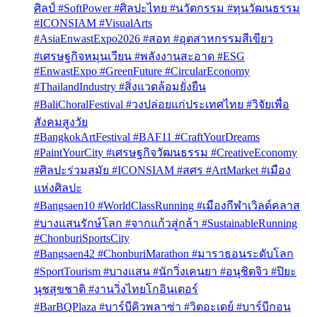
ศิลป์ #SoftPower #ศิลปะไทย #นวัตกรรม #ทุนวัฒนธรรม
#ICONSIAM #VisualArts
#AsiaEnwastExpo2026 #สอท #อุตสาหกรรมสีเขียว
#เศรษฐกิจหมุนเวียน #พลังงานสะอาด #ESG
#EnwastExpo #GreenFuture #CircularEconomy
#ThailandIndustry #สิ่งแวดล้อมยั่งยืน
#BaliChoralFestival #วงปล่อยแก่ประเทศไทย #วิจัยเพื่อ
สังคมสูงวัย
#BangkokArtFestival #BAF11 #CraftYourDreams
#PaintYourCity #เศรษฐกิจวัฒนธรรม #CreativeEconomy
#ศิลปะร่วมสมัย #ICONSIAM #สศร #ArtMarket #เมือง
แห่งศิลปะ
#Bangsaen10 #WorldClassRunning #เมืองกีฬาเวิลด์คลาส
#บางแสนรักษ์โลก #จากแก้วสู่กล้า #SustainableRunning
#ChonburiSportsCity
#Bangsaen42 #ChonburiMarathon #มาราธอนระดับโลก
#SportTourism #บางแสน #นักวิ่งเคนยา #อนุชิตจิว #ปิยะ
นุชสุขชาติ #งานวิ่งไทยโกอินเตอร์
#BarBQPlaza #บาร์บีคิวพลาซ่า #วิตอะเดย์ #บาร์บีกอน