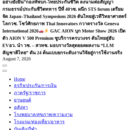
อย่างยั่งยืน”
กองทัพบก-ไทยประกันชีวิต ลงนามต่อสัญญา
กรมธรรม์ประกันชีวิตทหาร ปีที่ 40
วช. ผนึก STS forum เตรียม
จัด Japan–Thailand Symposium 2026 ดันไทยสู่เวทีวิทยาศาสตร์
โลก
วช. โชว์ศักยภาพ Thai Innovators กวาดรางวัล Geneva
International 2026
GAC AION บุก Motor Show 2026 เปิด
ตัว AION V 500 Premium ชูบริการครบวงจร ดันไทยสู่ฮับ
EV
อว. นำ วช. – สวทช. มอบรางวัลสุดยอดผลงาน “LLM
สัญชาติไทย” ดัน 24 ต้นแบบยกระดับงานวิจัยสู่การใช้งานจริง
August 7, 2026
Home
ธุรกิจ/ประกัน/การเงิน
ภาครัฐ/ราชการ
ยานยนต์
อสังหา
โรงพยบาล/สุขภาพ/ความงาม
โรงแรม/ท่องเที่ยว/อาหาร
บันเทิง/กีฬา