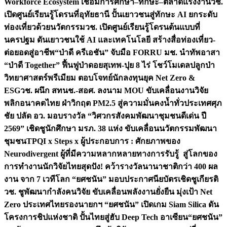
Workforce Ecosystem เชื่อมการศึกษา–ทักษะ–ตลาดแรงงาน
วช.
เปิดศูนย์เรียนรู้โดรนที่อุทัยธานี ปั้นเยาวชนสู่ทักษะ AI ยกระดับ
ท่องเที่ยวด้วยนวัตกรรม
วช. เปิดศูนย์เรียนรู้โดรนต้นแบบที่
นครปฐม ดันเยาวชนใช้ AI และเทคโนโลยี สร้างสื่อท่องเที่ยว-
ต่อยอดสู่อาชีพ
“ป่าดี ครีเอชัน” จับมือ FORRU มช. นำทัพอาสา
“ป่าดี Together” ฟื้นฟูป่าดอยสุเทพ-ปุย 8 ไร่ โชว์โมเดลปลูกป่า
วิทยาศาสตร์พรีเมียม ตอบโจทย์นักลงทุนยุค Net Zero &
ESG
วช. ผนึก สทนช.-สอศ. ลงนาม MOU ขับเคลื่อนงานวิจัย
พลิกอนาคตไทย ฝ่าวิกฤต PM2.5 สู่ความมั่นคงน้ำทั่วประเทศ
ศุภ
ชัย ปลัด อว. มอบรางวัล “วิศวกรสังคมพัฒนาชุมชนดีเด่น ปี
2569” เชิดชูนักศึกษา มรภ. 38 แห่ง ขับเคลื่อนนวัตกรรมพัฒนา
ชุมชน
TPQI x Steps x ผู้ประกอบการ : ศักยภาพของ
Neurodivergent ผู้ที่มีความหลากหลายทางการรับรู้ สู่โลกของ
การทำงาน
นักวิจัยไทยสุดปัง! คว้ารางวัลนานาชาติกว่า 400 ผล
งาน จาก 7 เวทีโลก “ยศชนัน” มอบประกาศนียบัตรเชิดชูเกียรติ
วช. ชูพัฒนากำลังคนวิจัย ขับเคลื่อนพลังงานยั่งยืน มุ่งเป้า Net
Zero ประเทศไทย
รองนายกฯ “ยศชนัน” เปิดเกม Siam Silica ดัน
โครงการชิปแห่งชาติ ปั้นไทยสู่ฮับ Deep Tech อาเซียน
“ยศชนัน”