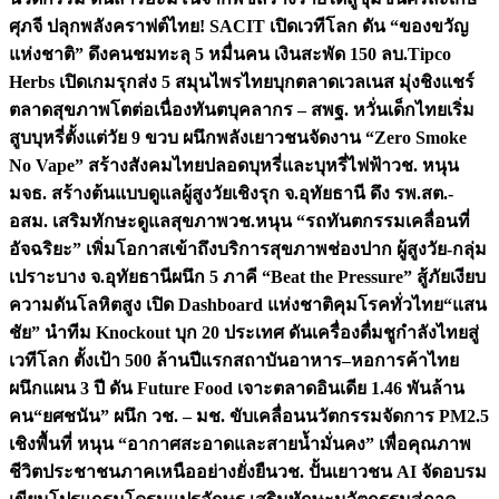
ศุภจี ปลุกพลังคราฟต์ไทย! SACIT เปิดเวทีโลก ดัน “ของขวัญ
แห่งชาติ” ดึงคนชมทะลุ 5 หมื่นคน เงินสะพัด 150 ลบ.
Tipco
Herbs เปิดเกมรุกส่ง 5 สมุนไพรไทยบุกตลาดเวลเนส มุ่งชิงแชร์
ตลาดสุขภาพโตต่อเนื่อง
ทันตบุคลากร – สพฐ. หวั่นเด็กไทยเริ่ม
สูบบุหรี่ตั้งแต่วัย 9 ขวบ ผนึกพลังเยาวชนจัดงาน “Zero Smoke
No Vape” สร้างสังคมไทยปลอดบุหรี่และบุหรี่ไฟฟ้า
วช. หนุน
มจธ. สร้างต้นแบบดูแลผู้สูงวัยเชิงรุก จ.อุทัยธานี ดึง รพ.สต.-
อสม. เสริมทักษะดูแลสุขภาพ
วช.หนุน “รถทันตกรรมเคลื่อนที่
อัจฉริยะ” เพิ่มโอกาสเข้าถึงบริการสุขภาพช่องปาก ผู้สูงวัย-กลุ่ม
เปราะบาง จ.อุทัยธานี
ผนึก 5 ภาคี “Beat the Pressure” สู้ภัยเงียบ
ความดันโลหิตสูง เปิด Dashboard แห่งชาติคุมโรคทั่วไทย
“แสน
ชัย” นำทีม Knockout บุก 20 ประเทศ ดันเครื่องดื่มชูกำลังไทยสู่
เวทีโลก ตั้งเป้า 500 ล้านปีแรก
สถาบันอาหาร–หอการค้าไทย
ผนึกแผน 3 ปี ดัน Future Food เจาะตลาดอินเดีย 1.46 พันล้าน
คน
“ยศชนัน” ผนึก วช. – มช. ขับเคลื่อนนวัตกรรมจัดการ PM2.5
เชิงพื้นที่ หนุน “อากาศสะอาดและสายน้ำมั่นคง” เพื่อคุณภาพ
ชีวิตประชาชนภาคเหนืออย่างยั่งยืน
วช. ปั้นเยาวชน AI จัดอบรม