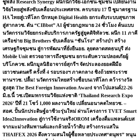
ชูพลัง Research Synergy ผนึกนักวิจัย-เอกชน-ชุมชน เปลี่ยนงาน
วิจัยไทยสู่พลังขับเคลื่อนประเทศ
สรพ. ครบรอบ 17 ปี ชูมาตรฐาน
HA ไทยสู่เวทีโลก ปักหมุด Digital Health ยกระดับระบบสุขภาพ
สู่สากล
วช. ดัน “CIBbot” AI ผู้ช่วยกฎหมาย 24 ชั่วโมง ต้นแบบ
นวัตกรรมวิจัยยกระดับบริการภาครัฐสู่ยุคดิจิทัล
วช. ผนึก 11 ภาคี
เครือข่าย Big Brothers ขับเคลื่อน “ชันโรง” สร้างป่า สร้าง
เศรษฐกิจชุมชน สู่การพัฒนาที่ยั่งยืน
อย. ลุยตลาดสดธนบุรี ส่ง
Mobile Unit ตรวจอาหารถึงชุมชน ยกระดับความปลอดภัยผู้
บริโภค
วช. ผนึกมูลนิธิอาจารย์สุกรีฯ จัดประลองยอดฝีมือ
เยาวชนดนตรี ครั้งที่ 4 รอบรองฯ ภาคกลาง ชิงถ้วยพระราช
ทานฯ
วช. ปลื้ม! นวัตกรรมไทยสร้างชื่อบนเวทีโลก คว้ารางวัล
สูงสุด The Best Foreign Innovation Award จากโปแลนด์
22-26
มิ.ย.นี้ วช.เปิดมหกรรมวิจัยแห่งชาติ ‘Thailand Research Expo
2026’ ปีที่ 21 โชว์ 1,000 ผลงานวิจัย เปลี่ยนอนาคตไทย
วช. –
สอศ. ปั้นนักประดิษฐ์อาชีวะรุ่นใหม่ ผ่านโครงการ TVET Smart
Idea2Innovation สู่การใช้งานจริง
OROM เครื่องดื่มแพลนต์เบส
จากมะม่วงหิมพานต์และกล้วยน้ำว้าดิบ สร้างกระแสใน
THAIFEX 2026 ดึงความสนใจผู้ซื้อหลายประเทศ
“ดนุพร” หนุน