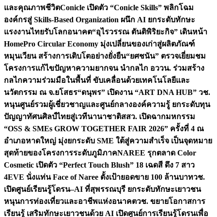
และคุณภาพชีวิต
Conicle เปิดตัว “Conicle Skills” พลิกโฉม
องค์กรสู่ Skills-Based Organization ผนึก AI ยกระดับทักษะ
แรงงานไทยรับโลกอนาคต
“อุไรวรรณ ตันติพิริยะกิจ” เดินหน้า
HomePro Circular Economy มุ่งเปลี่ยนของเก่าสู่ผลิตภัณฑ์
หมุนเวียน สร้างการเติบโตอย่างยั่งยืน
“ยศชนัน” ตรวจเยี่ยมชม
โครงการแก้ไขปัญหาความยากจน นำกลไก อววน. ร่วมสร้าง
กลไกความร่วมมือในพื้นที่ ขับเคลื่อนด้วยเทคโนโลยีและ
นวัตกรรม ณ จ.ยโสธร
“ดนุพร” เปิดงาน “ART DNA HUB” วช.
หนุนศูนย์รวมผู้เชี่ยวชาญและศูนย์กลางองค์ความรู้ ยกระดับทุน
ปัญญาทัศนศิลป์ไทยสู่เวทีนานาชาติ
สสว. เปิดฉากมหกรรม
“OSS & SMEs GROW TOGETHER FAIR 2026” ครั้งที่ 4 ณ
อำเภอหาดใหญ่ มุ่งยกระดับ SME ใต้สู่ความสำเร็จ เป็นจุดหมาย
สุดท้ายของโครงการระดับภูมิภาค
NAREE รุกตลาด Color
Cosmetic เปิดตัว “Perfect Touch Blush” 18 เฉดสี ดึง 7 สาว
4EVE นั่งแท่น Face of Naree ตั้งเป้ายอดขาย 100 ล้านบาท
วช.
เปิดศูนย์เรียนรู้โดรน–AI ที่สุพรรณบุรี ยกระดับทักษะเยาวชน
หนุนการท่องเที่ยวและอาชีพแห่งอนาคต
วช. ขยายโอกาสการ
เรียนรู้ เสริมทักษะเยาวชนด้วย AI เปิดศูนย์การเรียนรู้โดรนเพื่อ