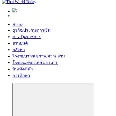
Home
ธุรกิจ/ประกัน/การเงิน
ภาครัฐ/ราชการ
ยานยนต์
อสังหา
โรงพยบาล/สุขภาพ/ความงาม
โรงแรม/ท่องเที่ยว/อาหาร
บันเทิง/กีฬา
การศึกษา