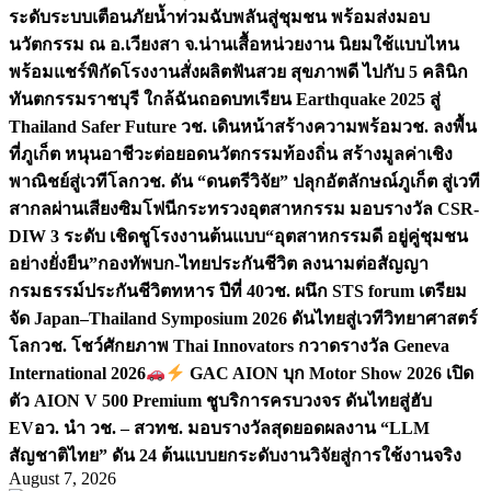
ระดับระบบเตือนภัยน้ำท่วมฉับพลันสู่ชุมชน พร้อมส่งมอบ
นวัตกรรม ณ อ.เวียงสา จ.น่าน
เสื้อหน่วยงาน นิยมใช้แบบไหน
พร้อมแชร์พิกัดโรงงานสั่งผลิต
ฟันสวย สุขภาพดี ไปกับ 5 คลินิก
ทันตกรรมราชบุรี ใกล้ฉัน
ถอดบทเรียน Earthquake 2025 สู่
Thailand Safer Future วช. เดินหน้าสร้างความพร้อม
วช. ลงพื้น
ที่ภูเก็ต หนุนอาชีวะต่อยอดนวัตกรรมท้องถิ่น สร้างมูลค่าเชิง
พาณิชย์สู่เวทีโลก
วช. ดัน “ดนตรีวิจัย” ปลุกอัตลักษณ์ภูเก็ต สู่เวที
สากลผ่านเสียงซิมโฟนี
กระทรวงอุตสาหกรรม มอบรางวัล CSR-
DIW 3 ระดับ เชิดชูโรงงานต้นแบบ“อุตสาหกรรมดี อยู่คู่ชุมชน
อย่างยั่งยืน”
กองทัพบก-ไทยประกันชีวิต ลงนามต่อสัญญา
กรมธรรม์ประกันชีวิตทหาร ปีที่ 40
วช. ผนึก STS forum เตรียม
จัด Japan–Thailand Symposium 2026 ดันไทยสู่เวทีวิทยาศาสตร์
โลก
วช. โชว์ศักยภาพ Thai Innovators กวาดรางวัล Geneva
International 2026
GAC AION บุก Motor Show 2026 เปิด
ตัว AION V 500 Premium ชูบริการครบวงจร ดันไทยสู่ฮับ
EV
อว. นำ วช. – สวทช. มอบรางวัลสุดยอดผลงาน “LLM
สัญชาติไทย” ดัน 24 ต้นแบบยกระดับงานวิจัยสู่การใช้งานจริง
August 7, 2026