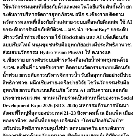
ใช้นวัตกรรมแผนที่เสี่ยงภัยน้ำและเทคโนโลยีเสริมคันกั้นน้ำ ยก
ระดับการบริหารจัดการอุทกภัย
วช. ผนึก จ.เชียงราย ติดตาม
นวัตกรรมแผนที่เสี่ยงภัยน้ำแม่สาย-ระบบเตือนภัยดินถล่ม ใช้ AI
ยกระดับการรับมือภัยพิบัติ
วช. – มช. นำ “FloodBoy” ยกระดับ
เฝ้าระวังน้ำท่วมเชียงราย ใช้ Blockchain และ AI แจ้งเตือนภัย
แบบเรียลไทม์ หนุนชุมชนรับมืออุทกภัยอย่างมีประสิทธิภาพ
วช.
ส่งมอบนวัตกรรม Hydro Vision Plus/AI ให้ ต.นางแล
จ.เชียงราย ยกระดับระบบเฝ้าระวัง-เตือนภัยน้ำท่วมชุมชนด้วย
AI
วช. ลงพื้นที่ “ฝายเชียงราย” ติดตามนวัตกรรมระบบเตือนภัย
น้ำท่วม ยกระดับการบริหารจัดการน้ำ รับมืออุทกภัยอย่างมีประ
สิทธิภาพ
วช. ผนึกเชียงราย-เครือข่ายวิจัย โชว์นวัตกรรมรับมือ
อุทกภัย ยกระดับระบบเตือนภัย-โดรน-AI เสริมความปลอดภัย
ประชาชน
รมว.พม. ชวนคนไทยร่วมเป็นส่วนหนึ่งของงาน Social
Development Expo 2026 (SDX 2026) มหกรรมด้านการพัฒนา
สังคมที่ใหญ่ที่สุดของประเทศ 21–23 สิงหาคมนี้ ณ อิมแพ็ค เมือง
ทองธานี
วช. ลงพื้นที่ดอยตุง เตรียมนำ “โดรนป้องกันไฟป่า”
เสริมประสิทธิภาพควบคุมไฟป่า-ลดหมอกควัน ยกระดับการ
จัดการเชิงรุกด้วยนวัตกรรม
วช.เปิดต้นแบบ “ศูนย์ปฏิบัติการโด