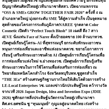
หนุนศูนย์รวมผู้เชี่ยวชาญและศูนย์กลางองค์ความรู้ ยกระดับทุน
ปัญญาทัศนศิลป์ไทยสู่เวทีนานาชาติ
สสว. เปิดฉากมหกรรม
“OSS & SMEs GROW TOGETHER FAIR 2026” ครั้งที่ 4 ณ
อำเภอหาดใหญ่ มุ่งยกระดับ SME ใต้สู่ความสำเร็จ เป็นจุดหมาย
สุดท้ายของโครงการระดับภูมิภาค
NAREE รุกตลาด Color
Cosmetic เปิดตัว “Perfect Touch Blush” 18 เฉดสี ดึง 7 สาว
4EVE นั่งแท่น Face of Naree ตั้งเป้ายอดขาย 100 ล้านบาท
วช.
เปิดศูนย์เรียนรู้โดรน–AI ที่สุพรรณบุรี ยกระดับทักษะเยาวชน
หนุนการท่องเที่ยวและอาชีพแห่งอนาคต
วช. ขยายโอกาสการ
เรียนรู้ เสริมทักษะเยาวชนด้วย AI เปิดศูนย์การเรียนรู้โดรนเพื่อ
การท่องเที่ยวแห่งใหม่ จ.อ่างทอง
วช. เปิดศูนย์การเรียนรู้เสริม
ทักษะเยาวชนในการใช้โดรนเพื่อส่งเสริมการท่องเที่ยว ณ
วิทยาลัยเทคนิคโคกสำโรง จังหวัดลพบุรี
บพท.ชูสูตรสำเร็จ
“THE 3Ea” สร้างเศรษฐกิจฐานรากไทยให้เติบโตด้วยการสร้าง
LE-Local Enterprises
วช. แถลงข่าวนักประดิษฐ์ไทย คว้ารางวัล
จากเวที 2026 Japan Design, Idea and Invention Expo (JDIE
2026) ชูศักยภาพสิ่งประดิษฐ์นวัตกรรมไทยสู่เวทีนานาชา
ติ
ศ.ดร.ยศชนัน ชู “ทุนมนุษย์” กุญแจสู่อนาคตไทย เร่งสร้าง