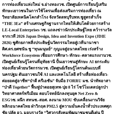
การท่องเที่ยวแห่งใหม่ จ.อ่างทอง
วช. เปิดศูนย์การเรียนรู้เสริม
ทักษะเยาวชนในการใช้โดรนเพื่อส่งเสริมการท่องเที่ยว ณ
วิทยาลัยเทคนิคโคกสำโรง จังหวัดลพบุรี
บพท.ชูสูตรสำเร็จ
“THE 3Ea” สร้างเศรษฐกิจฐานรากไทยให้เติบโตด้วยการสร้าง
LE-Local Enterprises
วช. แถลงข่าวนักประดิษฐ์ไทย คว้ารางวัล
จากเวที 2026 Japan Design, Idea and Invention Expo (JDIE
2026) ชูศักยภาพสิ่งประดิษฐ์นวัตกรรมไทยสู่เวทีนานาชา
ติ
ศ.ดร.ยศชนัน ชู “ทุนมนุษย์” กุญแจสู่อนาคตไทย เร่งสร้าง
Workforce Ecosystem เชื่อมการศึกษา–ทักษะ–ตลาดแรงงาน
วช.
เปิดศูนย์เรียนรู้โดรนที่อุทัยธานี ปั้นเยาวชนสู่ทักษะ AI ยกระดับ
ท่องเที่ยวด้วยนวัตกรรม
วช. เปิดศูนย์เรียนรู้โดรนต้นแบบที่
นครปฐม ดันเยาวชนใช้ AI และเทคโนโลยี สร้างสื่อท่องเที่ยว-
ต่อยอดสู่อาชีพ
“ป่าดี ครีเอชัน” จับมือ FORRU มช. นำทัพอาสา
“ป่าดี Together” ฟื้นฟูป่าดอยสุเทพ-ปุย 8 ไร่ โชว์โมเดลปลูกป่า
วิทยาศาสตร์พรีเมียม ตอบโจทย์นักลงทุนยุค Net Zero &
ESG
วช. ผนึก สทนช.-สอศ. ลงนาม MOU ขับเคลื่อนงานวิจัย
พลิกอนาคตไทย ฝ่าวิกฤต PM2.5 สู่ความมั่นคงน้ำทั่วประเทศ
ศุภ
ชัย ปลัด อว. มอบรางวัล “วิศวกรสังคมพัฒนาชุมชนดีเด่น ปี