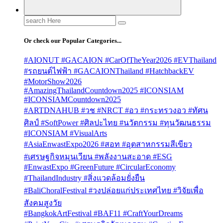
Search
for:
Or check our Popular Categories...
#AIONUT #GACAION #CarOfTheYear2026 #EVThailand
#รถยนต์ไฟฟ้า #GACAIONThailand #HatchbackEV
#MotorShow2026
#AmazingThailandCountdown2025 #ICONSIAM
#ICONSIAMCountdown2025
#ARTDNAHUB #วช #NRCT #อว #กระทรวงอว #ทัศน
ศิลป์ #SoftPower #ศิลปะไทย #นวัตกรรม #ทุนวัฒนธรรม
#ICONSIAM #VisualArts
#AsiaEnwastExpo2026 #สอท #อุตสาหกรรมสีเขียว
#เศรษฐกิจหมุนเวียน #พลังงานสะอาด #ESG
#EnwastExpo #GreenFuture #CircularEconomy
#ThailandIndustry #สิ่งแวดล้อมยั่งยืน
#BaliChoralFestival #วงปล่อยแก่ประเทศไทย #วิจัยเพื่อ
สังคมสูงวัย
#BangkokArtFestival #BAF11 #CraftYourDreams