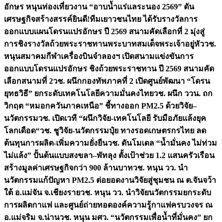
อักษร หนุนท่องเที่ยวงาน “อาบน้ำแร่แลระนอง 2569” ดัน
เศรษฐกิจสร้างสรรค์
ยินดี!ทีมเยาวชนไทย ได้รับรางวัลการ
ออกแบบแผนโดรนแปรอักษร ปี 2569 สนามคัดเลือกที่ 2 มุ่งสู่
การชิงรางวัลถ้วยพระราชทานพระบาทสมเด็จพระเจ้าอยู่หัว
วช.
หนุนสมาคมกีฬาเครื่องบินจำลองฯ เปิดสนามแข่งขันการ
ออกแบบโดรนแปรอักษร ชิงถ้วยพระราชทาน ปี 2569 สนามคัด
เลือกสนามที่ 2
วช. ผนึกกองทัพภาคที่ 2 เปิดศูนย์พัฒนา “โดรน
ยุทธวิธี” ยกระดับเทคโนโลยีความมั่นคงไทย
วช. ผนึก ววน. ถก
วิกฤต “หมอกควันภาคเหนือ” ชี้ทางออก PM2.5 ด้วยวิจัย–
นวัตกรรม
วช. เปิดเวที “ผนึกวิจัย-เทคโนโลยี รับมือภัยแล้งยุค
โลกเดือด“
วช. ชูวิจัย-นวัตกรรมปุ๋ย ทางรอดเกษตรกรไทย ลด
ต้นทุนการผลิต-เพิ่มความยั่งยืน
วช. ดันโมเดล “น้ำมั่นคง ไม่ท่วม
ไม่แล้ง” ปั้นต้นแบบสงขลา–พัทลุง ตั้งเป้าช่วย 1.2 แสนครัวเรือน
สร้างมูลค่าเศรษฐกิจกว่า 900 ล้านบาท
วช. หนุน วว. นำ
นวัตกรรมแก้ปัญหา PM2.5 ต่อยอดงานวิจัยสู่ชุมชน ณ ต.จันจว้า
ใต้ อ.แม่จัน จ.เชียงราย
วช. หนุน วว. นำวิจัยนวัตกรรมยกระดับ
การผลิตกาแฟ และศูนย์ถ่ายทอดองค์ความรู้กาแฟครบวงจร ณ
อ.แม่จริม จ.น่าน
วช. หนุน มศว. “นวัตกรรมเพื่อน้ำที่มั่นคง” ยก