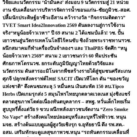
วิจัยและนวัตกรรม ‘น้ำมั่นคง’ ส่งมอบ 9 นวัตกรรมสู่ 21 หน่วย
งาน ขับเคลื่อนการบริหารจัดการน้ำขอนแก่น–ชัยภูมิ
วช.-สอศ.
ปลื้มนักประดิษฐ์อาชีวะอีสาน คว้ารางวัล “กิจกรรมติดดาว”
TVET Smart Idea2Innovation 2569 ดันผลงานสู่การใช้งาน
จริง
“หนูน้อยจ้าวเวหา” ปี 69 สนาม 2 ได้แชมป์แล้ว! วช. ปั้น
เยาวชนสู่นวัตกรเทคโนโลยีไร้คนขับ ชิงถ้วยพระราชทานฯ
วช.
ผนึกสมาคมกีฬาเครื่องบินจำลองฯ และ ThaiPBS จัดศึก “หนู
น้อยจ้าวเวหา 2569” สนาม 2 เยาวชนกว่า 60 ทีมประชัน
ศักยภาพโดรน
วช. ยกระดับภูมิปัญญาไทยด้วยวิจัยและ
นวัตกรรม ดันสารอะมิโนจากพืชสร้างรายได้สู่ชุมชนศรีสะเกษ
ศุภจี ปลุกพลังคราฟต์ไทย! SACIT เปิดเวทีโลก ดัน “ของขวัญ
แห่งชาติ” ดึงคนชมทะลุ 5 หมื่นคน เงินสะพัด 150 ลบ.
Tipco
Herbs เปิดเกมรุกส่ง 5 สมุนไพรไทยบุกตลาดเวลเนส มุ่งชิงแชร์
ตลาดสุขภาพโตต่อเนื่อง
ทันตบุคลากร – สพฐ. หวั่นเด็กไทยเริ่ม
สูบบุหรี่ตั้งแต่วัย 9 ขวบ ผนึกพลังเยาวชนจัดงาน “Zero Smoke
No Vape” สร้างสังคมไทยปลอดบุหรี่และบุหรี่ไฟฟ้า
วช. หนุน
มจธ. สร้างต้นแบบดูแลผู้สูงวัยเชิงรุก จ.อุทัยธานี ดึง รพ.สต.-
อสม. เสริมทักษะดูแลสุขภาพ
วช.หนุน “รถทันตกรรมเคลื่อนที่