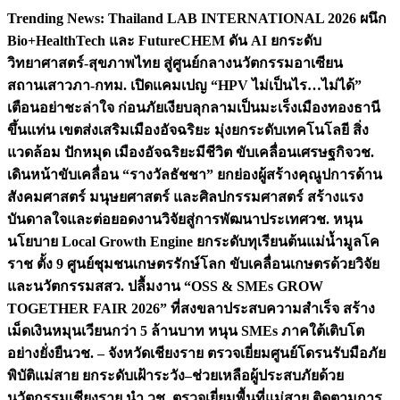
Skip
Trending News:
Thailand LAB INTERNATIONAL 2026 ผนึก
to
Bio+HealthTech และ FutureCHEM ดัน AI ยกระดับ
content
วิทยาศาสตร์-สุขภาพไทย สู่ศูนย์กลางนวัตกรรมอาเซียน
สถานเสาวภา-กทม. เปิดแคมเปญ “HPV ไม่เป็นไร…ไม่ได้”
เตือนอย่าชะล่าใจ ก่อนภัยเงียบลุกลามเป็นมะเร็ง
เมืองทองธานี
ขึ้นแท่น เขตส่งเสริมเมืองอัจฉริยะ มุ่งยกระดับเทคโนโลยี สิ่ง
แวดล้อม ปักหมุด เมืองอัจฉริยะมีชีวิต ขับเคลื่อนเศรษฐกิจ
วช.
เดินหน้าขับเคลื่อน “รางวัลธัชชา” ยกย่องผู้สร้างคุณูปการด้าน
สังคมศาสตร์ มนุษยศาสตร์ และศิลปกรรมศาสตร์ สร้างแรง
บันดาลใจและต่อยอดงานวิจัยสู่การพัฒนาประเทศ
วช. หนุน
นโยบาย Local Growth Engine ยกระดับทุเรียนต้นแม่น้ำมูลโค
ราช ตั้ง 9 ศูนย์ชุมชนเกษตรรักษ์โลก ขับเคลื่อนเกษตรด้วยวิจัย
และนวัตกรรม
สสว. ปลื้มงาน “OSS & SMEs GROW
TOGETHER FAIR 2026” ที่สงขลาประสบความสำเร็จ สร้าง
เม็ดเงินหมุนเวียนกว่า 5 ล้านบาท หนุน SMEs ภาคใต้เติบโต
อย่างยั่งยืน
วช. – จังหวัดเชียงราย ตรวจเยี่ยมศูนย์โดรนรับมือภัย
พิบัติแม่สาย ยกระดับเฝ้าระวัง–ช่วยเหลือผู้ประสบภัยด้วย
นวัตกรรม
เชียงราย นำ วช. ตรวจเยี่ยมพื้นที่แม่สาย ติดตามการ