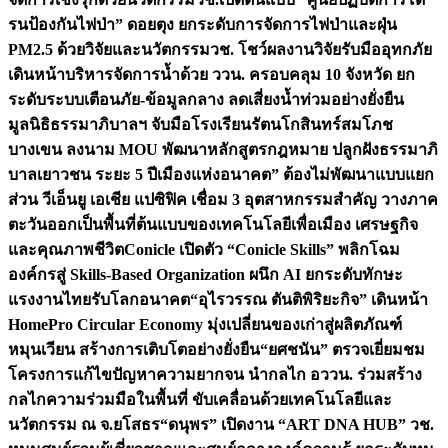
รนป้องกันไฟป่า” ดอยตุง ยกระดับการจัดการไฟป่าและฝุ่น
PM2.5 ด้วยวิจัยและนวัตกรรม
วช. โชว์ผลงานวิจัยรับมืออุทกภัย
เดินหน้าบริหารจัดการน้ำด้วย ววน. ครอบคลุม 10 จังหวัด ยก
ระดับระบบเตือนภัย-ข้อมูลกลาง ลดเสี่ยงน้ำท่วมอย่างยั่งยืน
มูลนิธิธรรมาภิบาลฯ จับมือโรงเรียนรัตนโกสินทร์สมโภช
บางเขน ลงนาม MOU พัฒนาหลักสูตรกฎหมาย ปลูกฝังธรรมาภิ
บาลเยาวชน ระยะ 5 ปี
เมืองแห่งอนาคต” ต้องไม่พัฒนาแบบแยก
ส่วน วีเอ็นยู เอเชีย แปซิฟิค เชื่อม 3 อุตสาหกรรมสำคัญ วางภาค
ตะวันออกเป็นพื้นที่ต้นแบบของเทคโนโลยีเพื่อเมือง เศรษฐกิจ
และคุณภาพชีวิต
Conicle เปิดตัว “Conicle Skills” พลิกโฉม
องค์กรสู่ Skills-Based Organization ผนึก AI ยกระดับทักษะ
แรงงานไทยรับโลกอนาคต
“อุไรวรรณ ตันติพิริยะกิจ” เดินหน้า
HomePro Circular Economy มุ่งเปลี่ยนของเก่าสู่ผลิตภัณฑ์
หมุนเวียน สร้างการเติบโตอย่างยั่งยืน
“ยศชนัน” ตรวจเยี่ยมชม
โครงการแก้ไขปัญหาความยากจน นำกลไก อววน. ร่วมสร้าง
กลไกความร่วมมือในพื้นที่ ขับเคลื่อนด้วยเทคโนโลยีและ
นวัตกรรม ณ จ.ยโสธร
“ดนุพร” เปิดงาน “ART DNA HUB” วช.