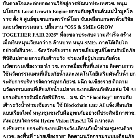
บันดาลใจและต่อยอดงานวิจัยสู่การพัฒนาประเทศ
วช. หนุน
นโยบาย Local Growth Engine ยกระดับทุเรียนต้นแม่น้ำมูลโค
ราช ตั้ง 9 ศูนย์ชุมชนเกษตรรักษ์โลก ขับเคลื่อนเกษตรด้วยวิจัย
และนวัตกรรม
สสว. ปลื้มงาน “OSS & SMEs GROW
TOGETHER FAIR 2026” ที่สงขลาประสบความสำเร็จ สร้าง
เม็ดเงินหมุนเวียนกว่า 5 ล้านบาท หนุน SMEs ภาคใต้เติบโต
อย่างยั่งยืน
วช. – จังหวัดเชียงราย ตรวจเยี่ยมศูนย์โดรนรับมือภัย
พิบัติแม่สาย ยกระดับเฝ้าระวัง–ช่วยเหลือผู้ประสบภัยด้วย
นวัตกรรม
เชียงราย นำ วช. ตรวจเยี่ยมพื้นที่แม่สาย ติดตามการ
ใช้นวัตกรรมแผนที่เสี่ยงภัยน้ำและเทคโนโลยีเสริมคันกั้นน้ำ ยก
ระดับการบริหารจัดการอุทกภัย
วช. ผนึก จ.เชียงราย ติดตาม
นวัตกรรมแผนที่เสี่ยงภัยน้ำแม่สาย-ระบบเตือนภัยดินถล่ม ใช้ AI
ยกระดับการรับมือภัยพิบัติ
วช. – มช. นำ “FloodBoy” ยกระดับ
เฝ้าระวังน้ำท่วมเชียงราย ใช้ Blockchain และ AI แจ้งเตือนภัย
แบบเรียลไทม์ หนุนชุมชนรับมืออุทกภัยอย่างมีประสิทธิภาพ
วช.
ส่งมอบนวัตกรรม Hydro Vision Plus/AI ให้ ต.นางแล
จ.เชียงราย ยกระดับระบบเฝ้าระวัง-เตือนภัยน้ำท่วมชุมชนด้วย
AI
วช. ลงพื้นที่ “ฝายเชียงราย” ติดตามนวัตกรรมระบบเตือนภัย