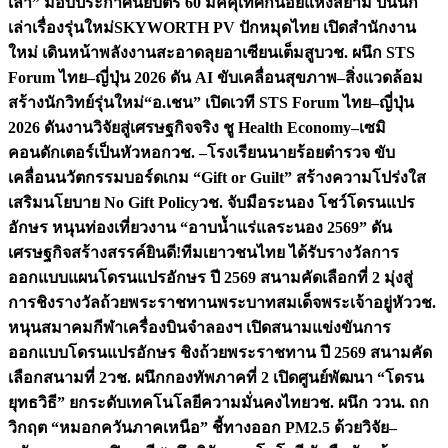
เล่า” มอบประกาศนียบัตร 60 มัคคุเทศก์น้อยแห่งสยาม ปั้นนัก
เล่าเรื่องรุ่นใหม่
SKYWORTH PV ปักหมุดไทย เปิดสำนักงาน
ใหม่ เดินหน้าพลังงานสะอาดลุยอาเซียนเต็มสูบ
วช. ผนึก STS
Forum ไทย–ญี่ปุ่น 2026 ดัน AI ขับเคลื่อนสุขภาพ–สิ่งแวดล้อม
สร้างนักวิทย์รุ่นใหม่
“อ.เชน” เปิดเวที STS Forum ไทย–ญี่ปุ่น
2026 ดันงานวิจัยสู่เศรษฐกิจจริง ชู Health Economy–เซมิ
คอนดักเตอร์เป็นหัวหอก
วช. –โรงเรียนนายร้อยตำรวจ ขับ
เคลื่อนนวัตกรรมบอร์ดเกม “Gift or Guilt” สร้างความโปร่งใส
เสริมนโยบาย No Gift Policy
วช. จับมือระนอง โชว์โดรนแปร
อักษร หนุนท่องเที่ยวงาน “อาบน้ำแร่แลระนอง 2569” ดัน
เศรษฐกิจสร้างสรรค์
ยินดี!ทีมเยาวชนไทย ได้รับรางวัลการ
ออกแบบแผนโดรนแปรอักษร ปี 2569 สนามคัดเลือกที่ 2 มุ่งสู่
การชิงรางวัลถ้วยพระราชทานพระบาทสมเด็จพระเจ้าอยู่หัว
วช.
หนุนสมาคมกีฬาเครื่องบินจำลองฯ เปิดสนามแข่งขันการ
ออกแบบโดรนแปรอักษร ชิงถ้วยพระราชทาน ปี 2569 สนามคัด
เลือกสนามที่ 2
วช. ผนึกกองทัพภาคที่ 2 เปิดศูนย์พัฒนา “โดรน
ยุทธวิธี” ยกระดับเทคโนโลยีความมั่นคงไทย
วช. ผนึก ววน. ถก
วิกฤต “หมอกควันภาคเหนือ” ชี้ทางออก PM2.5 ด้วยวิจัย–