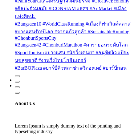
#PaintYourCity #เศรษฐกิจวัฒนธรรม #CreativeEconomy
#ศิลปะร่วมสมัย #ICONSIAM #สศร #ArtMarket #เมือง
แห่งศิลปะ
#Bangsaen10 #WorldClassRunning #เมืองกีฬาเวิลด์คลาส
#บางแสนรักษ์โลก #จากแก้วสู่กล้า #SustainableRunning
#ChonburiSportsCity
#Bangsaen42 #ChonburiMarathon #มาราธอนระดับโลก
#SportTourism #บางแสน #นักวิ่งเคนยา #อนุชิตจิว #ปิยะ
นุชสุขชาติ #งานวิ่งไทยโกอินเตอร์
#BarBQPlaza #บาร์บีคิวพลาซ่า #วิตอะเดย์ #บาร์บีกอน
About Us
Lorem Ipsum is simply dummy text of the printing and
typesetting industry.