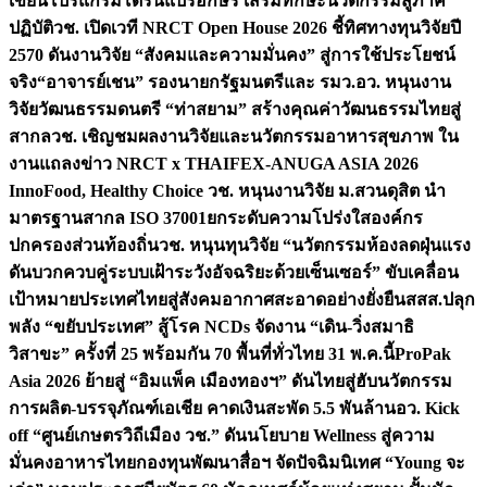
เขียนโปรแกรมโดรนแปรอักษร เสริมทักษะนวัตกรรมสู่ภาค
ปฏิบัติ
วช. เปิดเวที NRCT Open House 2026 ชี้ทิศทางทุนวิจัยปี
2570 ดันงานวิจัย “สังคมและความมั่นคง” สู่การใช้ประโยชน์
จริง
“อาจารย์เชน” รองนายกรัฐมนตรีและ รมว.อว. หนุนงาน
วิจัยวัฒนธรรมดนตรี “ท่าสยาม” สร้างคุณค่าวัฒนธรรมไทยสู่
สากล
วช. เชิญชมผลงานวิจัยและนวัตกรรมอาหารสุขภาพ ใน
งานแถลงข่าว NRCT x THAIFEX-ANUGA ASIA 2026
InnoFood, Healthy Choice
วช. หนุนงานวิจัย ม.สวนดุสิต นำ
มาตรฐานสากล ISO 37001ยกระดับความโปร่งใสองค์กร
ปกครองส่วนท้องถิ่น
วช. หนุนทุนวิจัย “นวัตกรรมห้องลดฝุ่นแรง
ดันบวกควบคู่ระบบเฝ้าระวังอัจฉริยะด้วยเซ็นเซอร์” ขับเคลื่อน
เป้าหมายประเทศไทยสู่สังคมอากาศสะอาดอย่างยั่งยืน
สสส.ปลุก
พลัง “ขยับประเทศ” สู้โรค NCDs จัดงาน “เดิน-วิ่งสมาธิ
วิสาขะ” ครั้งที่ 25 พร้อมกัน 70 พื้นที่ทั่วไทย 31 พ.ค.นี้
ProPak
Asia 2026 ย้ายสู่ “อิมแพ็ค เมืองทองฯ” ดันไทยสู่ฮับนวัตกรรม
การผลิต-บรรจุภัณฑ์เอเชีย คาดเงินสะพัด 5.5 พันล้าน
อว. Kick
off “ศูนย์เกษตรวิถีเมือง วช.” ดันนโยบาย Wellness สู่ความ
มั่นคงอาหารไทย
กองทุนพัฒนาสื่อฯ จัดปัจฉิมนิเทศ “Young จะ