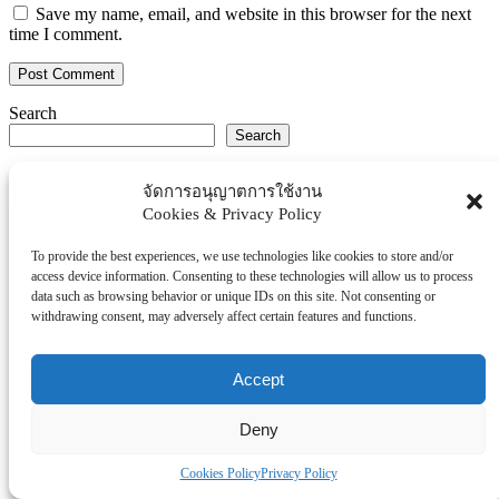
Save my name, email, and website in this browser for the next
time I comment.
Search
Search
Explore Topics
จัดการอนุญาตการใช้งาน
Cookies & Privacy Policy
Thaiworldtoday
Uncategorized
To provide the best experiences, we use technologies like cookies to store and/or
การศึกษา
access device information. Consenting to these technologies will allow us to process
ธุรกิจ/ประกัน/การเงิน
data such as browsing behavior or unique IDs on this site. Not consenting or
withdrawing consent, may adversely affect certain features and functions.
บันเทิง/กีฬา
ภาครัฐ/ราชการ
Accept
ยานยนต์
อสังหา
Deny
โรงพยบาล/สุขภาพ/ความงาม
โรงแรม/ท่องเที่ยว/อาหาร
Cookies Policy
Privacy Policy