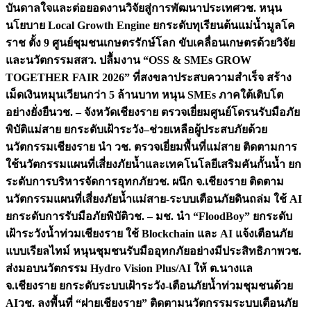
บันดาลใจและต่อยอดงานวิจัยสู่การพัฒนาประเทศ
วช. หนุน
นโยบาย Local Growth Engine ยกระดับทุเรียนต้นแม่น้ำมูลโค
ราช ตั้ง 9 ศูนย์ชุมชนเกษตรรักษ์โลก ขับเคลื่อนเกษตรด้วยวิจัย
และนวัตกรรม
สสว. ปลื้มงาน “OSS & SMEs GROW
TOGETHER FAIR 2026” ที่สงขลาประสบความสำเร็จ สร้าง
เม็ดเงินหมุนเวียนกว่า 5 ล้านบาท หนุน SMEs ภาคใต้เติบโต
อย่างยั่งยืน
วช. – จังหวัดเชียงราย ตรวจเยี่ยมศูนย์โดรนรับมือภัย
พิบัติแม่สาย ยกระดับเฝ้าระวัง–ช่วยเหลือผู้ประสบภัยด้วย
นวัตกรรม
เชียงราย นำ วช. ตรวจเยี่ยมพื้นที่แม่สาย ติดตามการ
ใช้นวัตกรรมแผนที่เสี่ยงภัยน้ำและเทคโนโลยีเสริมคันกั้นน้ำ ยก
ระดับการบริหารจัดการอุทกภัย
วช. ผนึก จ.เชียงราย ติดตาม
นวัตกรรมแผนที่เสี่ยงภัยน้ำแม่สาย-ระบบเตือนภัยดินถล่ม ใช้ AI
ยกระดับการรับมือภัยพิบัติ
วช. – มช. นำ “FloodBoy” ยกระดับ
เฝ้าระวังน้ำท่วมเชียงราย ใช้ Blockchain และ AI แจ้งเตือนภัย
แบบเรียลไทม์ หนุนชุมชนรับมืออุทกภัยอย่างมีประสิทธิภาพ
วช.
ส่งมอบนวัตกรรม Hydro Vision Plus/AI ให้ ต.นางแล
จ.เชียงราย ยกระดับระบบเฝ้าระวัง-เตือนภัยน้ำท่วมชุมชนด้วย
AI
วช. ลงพื้นที่ “ฝายเชียงราย” ติดตามนวัตกรรมระบบเตือนภัย