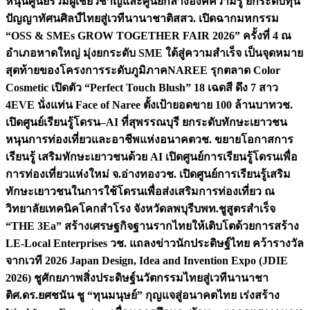
หนุนศูนย์รวมผู้เชี่ยวชาญและศูนย์กลางองค์ความรู้ ยกระดับทุน
ปัญญาทัศนศิลป์ไทยสู่เวทีนานาชาติ
สสว. เปิดฉากมหกรรม
“OSS & SMEs GROW TOGETHER FAIR 2026” ครั้งที่ 4 ณ
อำเภอหาดใหญ่ มุ่งยกระดับ SME ใต้สู่ความสำเร็จ เป็นจุดหมาย
สุดท้ายของโครงการระดับภูมิภาค
NAREE รุกตลาด Color
Cosmetic เปิดตัว “Perfect Touch Blush” 18 เฉดสี ดึง 7 สาว
4EVE นั่งแท่น Face of Naree ตั้งเป้ายอดขาย 100 ล้านบาท
วช.
เปิดศูนย์เรียนรู้โดรน–AI ที่สุพรรณบุรี ยกระดับทักษะเยาวชน
หนุนการท่องเที่ยวและอาชีพแห่งอนาคต
วช. ขยายโอกาสการ
เรียนรู้ เสริมทักษะเยาวชนด้วย AI เปิดศูนย์การเรียนรู้โดรนเพื่อ
การท่องเที่ยวแห่งใหม่ จ.อ่างทอง
วช. เปิดศูนย์การเรียนรู้เสริม
ทักษะเยาวชนในการใช้โดรนเพื่อส่งเสริมการท่องเที่ยว ณ
วิทยาลัยเทคนิคโคกสำโรง จังหวัดลพบุรี
บพท.ชูสูตรสำเร็จ
“THE 3Ea” สร้างเศรษฐกิจฐานรากไทยให้เติบโตด้วยการสร้าง
LE-Local Enterprises
วช. แถลงข่าวนักประดิษฐ์ไทย คว้ารางวัล
จากเวที 2026 Japan Design, Idea and Invention Expo (JDIE
2026) ชูศักยภาพสิ่งประดิษฐ์นวัตกรรมไทยสู่เวทีนานาชา
ติ
ศ.ดร.ยศชนัน ชู “ทุนมนุษย์” กุญแจสู่อนาคตไทย เร่งสร้าง