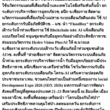
ใช้นวัตกรรมแผนที่เสี่ยงภัยน้ำและเทคโนโลยีเสริมคันกั้นน้ำ ยก
ระดับการบริหารจัดการอุทกภัย
วช. ผนึก จ.เชียงราย ติดตาม
นวัตกรรมแผนที่เสี่ยงภัยน้ำแม่สาย-ระบบเตือนภัยดินถล่ม ใช้ AI
ยกระดับการรับมือภัยพิบัติ
วช. – มช. นำ “FloodBoy” ยกระดับ
เฝ้าระวังน้ำท่วมเชียงราย ใช้ Blockchain และ AI แจ้งเตือนภัย
แบบเรียลไทม์ หนุนชุมชนรับมืออุทกภัยอย่างมีประสิทธิภาพ
วช.
ส่งมอบนวัตกรรม Hydro Vision Plus/AI ให้ ต.นางแล
จ.เชียงราย ยกระดับระบบเฝ้าระวัง-เตือนภัยน้ำท่วมชุมชนด้วย
AI
วช. ลงพื้นที่ “ฝายเชียงราย” ติดตามนวัตกรรมระบบเตือนภัย
น้ำท่วม ยกระดับการบริหารจัดการน้ำ รับมืออุทกภัยอย่างมีประ
สิทธิภาพ
วช. ผนึกเชียงราย-เครือข่ายวิจัย โชว์นวัตกรรมรับมือ
อุทกภัย ยกระดับระบบเตือนภัย-โดรน-AI เสริมความปลอดภัย
ประชาชน
รมว.พม. ชวนคนไทยร่วมเป็นส่วนหนึ่งของงาน Social
Development Expo 2026 (SDX 2026) มหกรรมด้านการพัฒนา
สังคมที่ใหญ่ที่สุดของประเทศ 21–23 สิงหาคมนี้ ณ อิมแพ็ค เมือง
ทองธานี
วช. ลงพื้นที่ดอยตุง เตรียมนำ “โดรนป้องกันไฟป่า”
เสริมประสิทธิภาพควบคุมไฟป่า-ลดหมอกควัน ยกระดับการ
จัดการเชิงรุกด้วยนวัตกรรม
วช.เปิดต้นแบบ “ศูนย์ปฏิบัติการโด