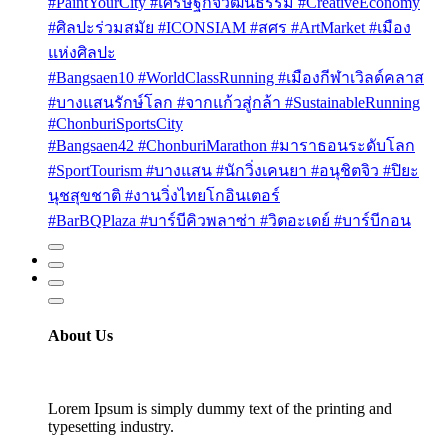
#PaintYourCity #เศรษฐกิจวัฒนธรรม #CreativeEconomy
#ศิลปะร่วมสมัย #ICONSIAM #สศร #ArtMarket #เมือง
แห่งศิลปะ
#Bangsaen10 #WorldClassRunning #เมืองกีฬาเวิลด์คลาส
#บางแสนรักษ์โลก #จากแก้วสู่กล้า #SustainableRunning
#ChonburiSportsCity
#Bangsaen42 #ChonburiMarathon #มาราธอนระดับโลก
#SportTourism #บางแสน #นักวิ่งเคนยา #อนุชิตจิว #ปิยะ
นุชสุขชาติ #งานวิ่งไทยโกอินเตอร์
#BarBQPlaza #บาร์บีคิวพลาซ่า #วิตอะเดย์ #บาร์บีกอน
About Us
Lorem Ipsum is simply dummy text of the printing and
typesetting industry.