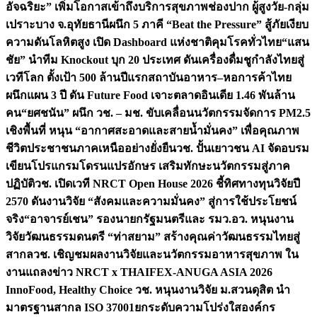
อัจฉริยะ” เพิ่มโอกาสเข้าถึงบริการสุขภาพช่องปาก ผู้สูงวัย-กลุ่ม
เปราะบาง จ.อุทัยธานี
ผนึก 5 ภาคี “Beat the Pressure” สู้ภัยเงียบ
ความดันโลหิตสูง เปิด Dashboard แห่งชาติคุมโรคทั่วไทย
“แสน
ชัย” นำทีม Knockout บุก 20 ประเทศ ดันเครื่องดื่มชูกำลังไทยสู่
เวทีโลก ตั้งเป้า 500 ล้านปีแรก
สถาบันอาหาร–หอการค้าไทย
ผนึกแผน 3 ปี ดัน Future Food เจาะตลาดอินเดีย 1.46 พันล้าน
คน
“ยศชนัน” ผนึก วช. – มช. ขับเคลื่อนนวัตกรรมจัดการ PM2.5
เชิงพื้นที่ หนุน “อากาศสะอาดและสายน้ำมั่นคง” เพื่อคุณภาพ
ชีวิตประชาชนภาคเหนืออย่างยั่งยืน
วช. ปั้นเยาวชน AI จัดอบรม
เขียนโปรแกรมโดรนแปรอักษร เสริมทักษะนวัตกรรมสู่ภาค
ปฏิบัติ
วช. เปิดเวที NRCT Open House 2026 ชี้ทิศทางทุนวิจัยปี
2570 ดันงานวิจัย “สังคมและความมั่นคง” สู่การใช้ประโยชน์
จริง
“อาจารย์เชน” รองนายกรัฐมนตรีและ รมว.อว. หนุนงาน
วิจัยวัฒนธรรมดนตรี “ท่าสยาม” สร้างคุณค่าวัฒนธรรมไทยสู่
สากล
วช. เชิญชมผลงานวิจัยและนวัตกรรมอาหารสุขภาพ ใน
งานแถลงข่าว NRCT x THAIFEX-ANUGA ASIA 2026
InnoFood, Healthy Choice
วช. หนุนงานวิจัย ม.สวนดุสิต นำ
มาตรฐานสากล ISO 37001ยกระดับความโปร่งใสองค์กร