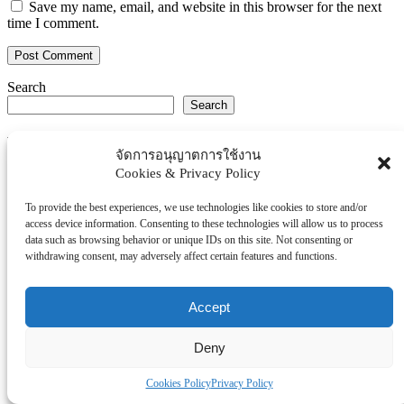
Save my name, email, and website in this browser for the next
time I comment.
Search
Search
Explore Topics
จัดการอนุญาตการใช้งาน
Cookies & Privacy Policy
Thaiworldtoday
Uncategorized
To provide the best experiences, we use technologies like cookies to store and/or
การศึกษา
access device information. Consenting to these technologies will allow us to process
ธุรกิจ/ประกัน/การเงิน
data such as browsing behavior or unique IDs on this site. Not consenting or
withdrawing consent, may adversely affect certain features and functions.
บันเทิง/กีฬา
ภาครัฐ/ราชการ
ยานยนต์
Accept
อสังหา
Deny
โรงพยบาล/สุขภาพ/ความงาม
โรงแรม/ท่องเที่ยว/อาหาร
Cookies Policy
Privacy Policy