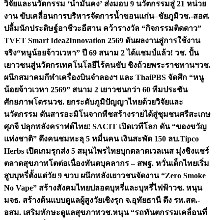
วิจัยและนวัตกรรม ‘น้ำมั่นคง’ ส่งมอบ 9 นวัตกรรมสู่ 21 หน่วย
งาน ขับเคลื่อนการบริหารจัดการน้ำขอนแก่น–ชัยภูมิ
วช.-สอศ.
ปลื้มนักประดิษฐ์อาชีวะอีสาน คว้ารางวัล “กิจกรรมติดดาว”
TVET Smart Idea2Innovation 2569 ดันผลงานสู่การใช้งาน
จริง
“หนูน้อยจ้าวเวหา” ปี 69 สนาม 2 ได้แชมป์แล้ว! วช. ปั้น
เยาวชนสู่นวัตกรเทคโนโลยีไร้คนขับ ชิงถ้วยพระราชทานฯ
วช.
ผนึกสมาคมกีฬาเครื่องบินจำลองฯ และ ThaiPBS จัดศึก “หนู
น้อยจ้าวเวหา 2569” สนาม 2 เยาวชนกว่า 60 ทีมประชัน
ศักยภาพโดรน
วช. ยกระดับภูมิปัญญาไทยด้วยวิจัยและ
นวัตกรรม ดันสารอะมิโนจากพืชสร้างรายได้สู่ชุมชนศรีสะเกษ
ศุภจี ปลุกพลังคราฟต์ไทย! SACIT เปิดเวทีโลก ดัน “ของขวัญ
แห่งชาติ” ดึงคนชมทะลุ 5 หมื่นคน เงินสะพัด 150 ลบ.
Tipco
Herbs เปิดเกมรุกส่ง 5 สมุนไพรไทยบุกตลาดเวลเนส มุ่งชิงแชร์
ตลาดสุขภาพโตต่อเนื่อง
ทันตบุคลากร – สพฐ. หวั่นเด็กไทยเริ่ม
สูบบุหรี่ตั้งแต่วัย 9 ขวบ ผนึกพลังเยาวชนจัดงาน “Zero Smoke
No Vape” สร้างสังคมไทยปลอดบุหรี่และบุหรี่ไฟฟ้า
วช. หนุน
มจธ. สร้างต้นแบบดูแลผู้สูงวัยเชิงรุก จ.อุทัยธานี ดึง รพ.สต.-
อสม. เสริมทักษะดูแลสุขภาพ
วช.หนุน “รถทันตกรรมเคลื่อนที่