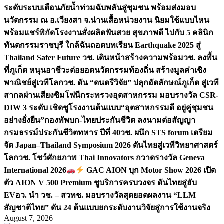
ระดับระบบเตือนภัยน้ำท่วมฉับพลันสู่ชุมชน พร้อมส่งมอบ
นวัตกรรม ณ อ.เวียงสา จ.น่าน
เสื้อหน่วยงาน นิยมใช้แบบไหน
พร้อมแชร์พิกัดโรงงานสั่งผลิต
ฟันสวย สุขภาพดี ไปกับ 5 คลินิก
ทันตกรรมราชบุรี ใกล้ฉัน
ถอดบทเรียน Earthquake 2025 สู่
Thailand Safer Future วช. เดินหน้าสร้างความพร้อม
วช. ลงพื้น
ที่ภูเก็ต หนุนอาชีวะต่อยอดนวัตกรรมท้องถิ่น สร้างมูลค่าเชิง
พาณิชย์สู่เวทีโลก
วช. ดัน “ดนตรีวิจัย” ปลุกอัตลักษณ์ภูเก็ต สู่เวที
สากลผ่านเสียงซิมโฟนี
กระทรวงอุตสาหกรรม มอบรางวัล CSR-
DIW 3 ระดับ เชิดชูโรงงานต้นแบบ“อุตสาหกรรมดี อยู่คู่ชุมชน
อย่างยั่งยืน”
กองทัพบก-ไทยประกันชีวิต ลงนามต่อสัญญา
กรมธรรม์ประกันชีวิตทหาร ปีที่ 40
วช. ผนึก STS forum เตรียม
จัด Japan–Thailand Symposium 2026 ดันไทยสู่เวทีวิทยาศาสตร์
โลก
วช. โชว์ศักยภาพ Thai Innovators กวาดรางวัล Geneva
International 2026
GAC AION บุก Motor Show 2026 เปิด
ตัว AION V 500 Premium ชูบริการครบวงจร ดันไทยสู่ฮับ
EV
อว. นำ วช. – สวทช. มอบรางวัลสุดยอดผลงาน “LLM
สัญชาติไทย” ดัน 24 ต้นแบบยกระดับงานวิจัยสู่การใช้งานจริง
August 7, 2026