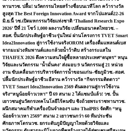
ทานฯ
วช. ปลื้ม! นวัตกรรมไทยสร้างชื่อบนเวทีโลก คว้ารางวัล
สูงสุด The Best Foreign Innovation Award จากโปแลนด์
22-26
มิ.ย.นี้ วช.เปิดมหกรรมวิจัยแห่งชาติ ‘Thailand Research Expo
2026’ ปีที่ 21 โชว์ 1,000 ผลงานวิจัย เปลี่ยนอนาคตไทย
วช. –
สอศ. ปั้นนักประดิษฐ์อาชีวะรุ่นใหม่ ผ่านโครงการ TVET Smart
Idea2Innovation สู่การใช้งานจริง
OROM เครื่องดื่มแพลนต์เบส
จากมะม่วงหิมพานต์และกล้วยน้ำว้าดิบ สร้างกระแสใน
THAIFEX 2026 ดึงความสนใจผู้ซื้อหลายประเทศ
“ดนุพร” หนุน
วิจัยและนวัตกรรม ‘น้ำมั่นคง’ ส่งมอบ 9 นวัตกรรมสู่ 21 หน่วย
งาน ขับเคลื่อนการบริหารจัดการน้ำขอนแก่น–ชัยภูมิ
วช.-สอศ.
ปลื้มนักประดิษฐ์อาชีวะอีสาน คว้ารางวัล “กิจกรรมติดดาว”
TVET Smart Idea2Innovation 2569 ดันผลงานสู่การใช้งาน
จริง
“หนูน้อยจ้าวเวหา” ปี 69 สนาม 2 ได้แชมป์แล้ว! วช. ปั้น
เยาวชนสู่นวัตกรเทคโนโลยีไร้คนขับ ชิงถ้วยพระราชทานฯ
วช.
ผนึกสมาคมกีฬาเครื่องบินจำลองฯ และ ThaiPBS จัดศึก “หนู
น้อยจ้าวเวหา 2569” สนาม 2 เยาวชนกว่า 60 ทีมประชัน
ศักยภาพโดรน
วช. ยกระดับภูมิปัญญาไทยด้วยวิจัยและ
นวัตกรรม ดันสารอะมิโนจากพืชสร้างรายได้สู่ชุมชนศรีสะเกษ