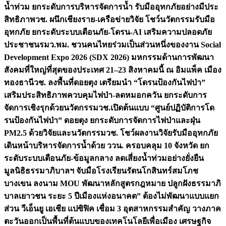
น้ำท่วม ยกระดับการบริหารจัดการน้ำ รับมืออุทกภัยอย่างมีประ
สิทธิภาพ
วช. ผนึกเชียงราย-เครือข่ายวิจัย โชว์นวัตกรรมรับมือ
อุทกภัย ยกระดับระบบเตือนภัย-โดรน-AI เสริมความปลอดภัย
ประชาชน
รมว.พม. ชวนคนไทยร่วมเป็นส่วนหนึ่งของงาน Social
Development Expo 2026 (SDX 2026) มหกรรมด้านการพัฒนา
สังคมที่ใหญ่ที่สุดของประเทศ 21–23 สิงหาคมนี้ ณ อิมแพ็ค เมือง
ทองธานี
วช. ลงพื้นที่ดอยตุง เตรียมนำ “โดรนป้องกันไฟป่า”
เสริมประสิทธิภาพควบคุมไฟป่า-ลดหมอกควัน ยกระดับการ
จัดการเชิงรุกด้วยนวัตกรรม
วช.เปิดต้นแบบ “ศูนย์ปฏิบัติการโด
รนป้องกันไฟป่า” ดอยตุง ยกระดับการจัดการไฟป่าและฝุ่น
PM2.5 ด้วยวิจัยและนวัตกรรม
วช. โชว์ผลงานวิจัยรับมืออุทกภัย
เดินหน้าบริหารจัดการน้ำด้วย ววน. ครอบคลุม 10 จังหวัด ยก
ระดับระบบเตือนภัย-ข้อมูลกลาง ลดเสี่ยงน้ำท่วมอย่างยั่งยืน
มูลนิธิธรรมาภิบาลฯ จับมือโรงเรียนรัตนโกสินทร์สมโภช
บางเขน ลงนาม MOU พัฒนาหลักสูตรกฎหมาย ปลูกฝังธรรมาภิ
บาลเยาวชน ระยะ 5 ปี
เมืองแห่งอนาคต” ต้องไม่พัฒนาแบบแยก
ส่วน วีเอ็นยู เอเชีย แปซิฟิค เชื่อม 3 อุตสาหกรรมสำคัญ วางภาค
ตะวันออกเป็นพื้นที่ต้นแบบของเทคโนโลยีเพื่อเมือง เศรษฐกิจ