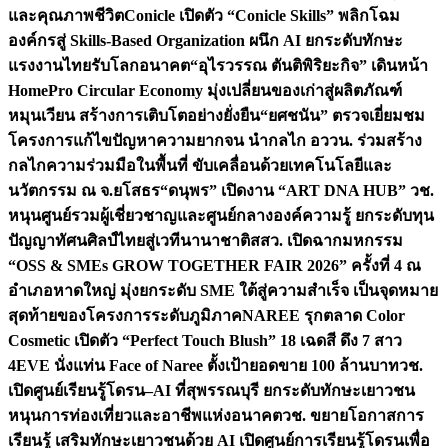
และคุณภาพชีวิต
Conicle เปิดตัว “Conicle Skills” พลิกโฉม
องค์กรสู่ Skills-Based Organization ผนึก AI ยกระดับทักษะ
แรงงานไทยรับโลกอนาคต
“อุไรวรรณ ตันติพิริยะกิจ” เดินหน้า
HomePro Circular Economy มุ่งเปลี่ยนของเก่าสู่ผลิตภัณฑ์
หมุนเวียน สร้างการเติบโตอย่างยั่งยืน
“ยศชนัน” ตรวจเยี่ยมชม
โครงการแก้ไขปัญหาความยากจน นำกลไก อววน. ร่วมสร้าง
กลไกความร่วมมือในพื้นที่ ขับเคลื่อนด้วยเทคโนโลยีและ
นวัตกรรม ณ จ.ยโสธร
“ดนุพร” เปิดงาน “ART DNA HUB” วช.
หนุนศูนย์รวมผู้เชี่ยวชาญและศูนย์กลางองค์ความรู้ ยกระดับทุน
ปัญญาทัศนศิลป์ไทยสู่เวทีนานาชาติ
สสว. เปิดฉากมหกรรม
“OSS & SMEs GROW TOGETHER FAIR 2026” ครั้งที่ 4 ณ
อำเภอหาดใหญ่ มุ่งยกระดับ SME ใต้สู่ความสำเร็จ เป็นจุดหมาย
สุดท้ายของโครงการระดับภูมิภาค
NAREE รุกตลาด Color
Cosmetic เปิดตัว “Perfect Touch Blush” 18 เฉดสี ดึง 7 สาว
4EVE นั่งแท่น Face of Naree ตั้งเป้ายอดขาย 100 ล้านบาท
วช.
เปิดศูนย์เรียนรู้โดรน–AI ที่สุพรรณบุรี ยกระดับทักษะเยาวชน
หนุนการท่องเที่ยวและอาชีพแห่งอนาคต
วช. ขยายโอกาสการ
เรียนรู้ เสริมทักษะเยาวชนด้วย AI เปิดศูนย์การเรียนรู้โดรนเพื่อ