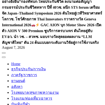
อย่างยั่งยืน”
กองทัพบก-ไทยประกันชีวิต ลงนามต่อสัญญา
กรมธรรม์ประกันชีวิตทหาร ปีที่ 40
วช. ผนึก STS forum เตรียม
จัด Japan–Thailand Symposium 2026 ดันไทยสู่เวทีวิทยาศาสตร์
โลก
วช. โชว์ศักยภาพ Thai Innovators กวาดรางวัล Geneva
International 2026
GAC AION บุก Motor Show 2026 เปิด
ตัว AION V 500 Premium ชูบริการครบวงจร ดันไทยสู่ฮับ
EV
อว. นำ วช. – สวทช. มอบรางวัลสุดยอดผลงาน “LLM
สัญชาติไทย” ดัน 24 ต้นแบบยกระดับงานวิจัยสู่การใช้งานจริง
August 7, 2026
Home
ธุรกิจ/ประกัน/การเงิน
ภาครัฐ/ราชการ
ยานยนต์
อสังหา
โรงพยบาล/สุขภาพ/ความงาม
โรงแรม/ท่องเที่ยว/อาหาร
บันเทิง/กีฬา