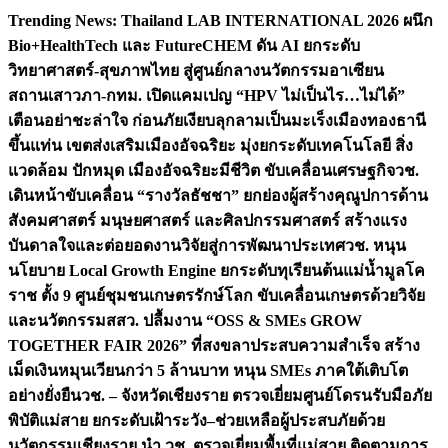
Skip
Trending News:
Thailand LAB INTERNATIONAL 2026 ผนึก
to
Bio+HealthTech และ FutureCHEM ดัน AI ยกระดับ
content
วิทยาศาสตร์-สุขภาพไทย สู่ศูนย์กลางนวัตกรรมอาเซียน
สถานเสาวภา-กทม. เปิดแคมเปญ “HPV ไม่เป็นไร…ไม่ได้”
เตือนอย่าชะล่าใจ ก่อนภัยเงียบลุกลามเป็นมะเร็ง
เมืองทองธานี
ขึ้นแท่น เขตส่งเสริมเมืองอัจฉริยะ มุ่งยกระดับเทคโนโลยี สิ่ง
แวดล้อม ปักหมุด เมืองอัจฉริยะมีชีวิต ขับเคลื่อนเศรษฐกิจ
วช.
เดินหน้าขับเคลื่อน “รางวัลธัชชา” ยกย่องผู้สร้างคุณูปการด้าน
สังคมศาสตร์ มนุษยศาสตร์ และศิลปกรรมศาสตร์ สร้างแรง
บันดาลใจและต่อยอดงานวิจัยสู่การพัฒนาประเทศ
วช. หนุน
นโยบาย Local Growth Engine ยกระดับทุเรียนต้นแม่น้ำมูลโค
ราช ตั้ง 9 ศูนย์ชุมชนเกษตรรักษ์โลก ขับเคลื่อนเกษตรด้วยวิจัย
และนวัตกรรม
สสว. ปลื้มงาน “OSS & SMEs GROW
TOGETHER FAIR 2026” ที่สงขลาประสบความสำเร็จ สร้าง
เม็ดเงินหมุนเวียนกว่า 5 ล้านบาท หนุน SMEs ภาคใต้เติบโต
อย่างยั่งยืน
วช. – จังหวัดเชียงราย ตรวจเยี่ยมศูนย์โดรนรับมือภัย
พิบัติแม่สาย ยกระดับเฝ้าระวัง–ช่วยเหลือผู้ประสบภัยด้วย
นวัตกรรม
เชียงราย นำ วช. ตรวจเยี่ยมพื้นที่แม่สาย ติดตามการ