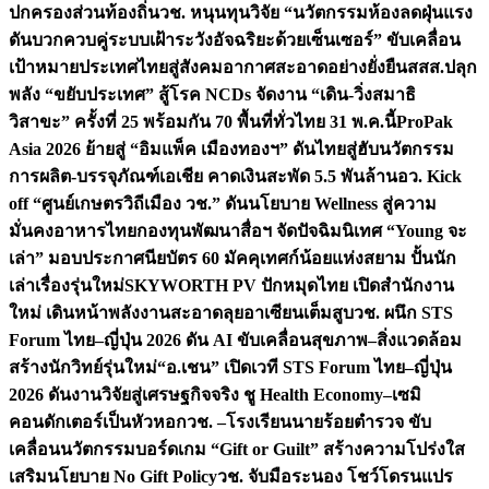
ปกครองส่วนท้องถิ่น
วช. หนุนทุนวิจัย “นวัตกรรมห้องลดฝุ่นแรง
ดันบวกควบคู่ระบบเฝ้าระวังอัจฉริยะด้วยเซ็นเซอร์” ขับเคลื่อน
เป้าหมายประเทศไทยสู่สังคมอากาศสะอาดอย่างยั่งยืน
สสส.ปลุก
พลัง “ขยับประเทศ” สู้โรค NCDs จัดงาน “เดิน-วิ่งสมาธิ
วิสาขะ” ครั้งที่ 25 พร้อมกัน 70 พื้นที่ทั่วไทย 31 พ.ค.นี้
ProPak
Asia 2026 ย้ายสู่ “อิมแพ็ค เมืองทองฯ” ดันไทยสู่ฮับนวัตกรรม
การผลิต-บรรจุภัณฑ์เอเชีย คาดเงินสะพัด 5.5 พันล้าน
อว. Kick
off “ศูนย์เกษตรวิถีเมือง วช.” ดันนโยบาย Wellness สู่ความ
มั่นคงอาหารไทย
กองทุนพัฒนาสื่อฯ จัดปัจฉิมนิเทศ “Young จะ
เล่า” มอบประกาศนียบัตร 60 มัคคุเทศก์น้อยแห่งสยาม ปั้นนัก
เล่าเรื่องรุ่นใหม่
SKYWORTH PV ปักหมุดไทย เปิดสำนักงาน
ใหม่ เดินหน้าพลังงานสะอาดลุยอาเซียนเต็มสูบ
วช. ผนึก STS
Forum ไทย–ญี่ปุ่น 2026 ดัน AI ขับเคลื่อนสุขภาพ–สิ่งแวดล้อม
สร้างนักวิทย์รุ่นใหม่
“อ.เชน” เปิดเวที STS Forum ไทย–ญี่ปุ่น
2026 ดันงานวิจัยสู่เศรษฐกิจจริง ชู Health Economy–เซมิ
คอนดักเตอร์เป็นหัวหอก
วช. –โรงเรียนนายร้อยตำรวจ ขับ
เคลื่อนนวัตกรรมบอร์ดเกม “Gift or Guilt” สร้างความโปร่งใส
เสริมนโยบาย No Gift Policy
วช. จับมือระนอง โชว์โดรนแปร