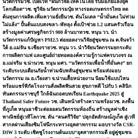
นวัตกรรม
วช. เปิดเวที “ผนึกวิจัย-เทคโนโลยี รับมือภัยแล้งยุค
โลกเดือด“
วช. ชูวิจัย-นวัตกรรมปุ๋ย ทางรอดเกษตรกรไทย ลด
ต้นทุนการผลิต-เพิ่มความยั่งยืน
วช. ดันโมเดล “น้ำมั่นคง ไม่ท่วม
ไม่แล้ง” ปั้นต้นแบบสงขลา–พัทลุง ตั้งเป้าช่วย 1.2 แสนครัวเรือน
สร้างมูลค่าเศรษฐกิจกว่า 900 ล้านบาท
วช. หนุน วว. นำ
นวัตกรรมแก้ปัญหา PM2.5 ต่อยอดงานวิจัยสู่ชุมชน ณ ต.จันจว้า
ใต้ อ.แม่จัน จ.เชียงราย
วช. หนุน วว. นำวิจัยนวัตกรรมยกระดับ
การผลิตกาแฟ และศูนย์ถ่ายทอดองค์ความรู้กาแฟครบวงจร ณ
อ.แม่จริม จ.น่าน
วช. หนุน มศว. “นวัตกรรมเพื่อน้ำที่มั่นคง” ยก
ระดับระบบเตือนภัยน้ำท่วมฉับพลันสู่ชุมชน พร้อมส่งมอบ
นวัตกรรม ณ อ.เวียงสา จ.น่าน
เสื้อหน่วยงาน นิยมใช้แบบไหน
พร้อมแชร์พิกัดโรงงานสั่งผลิต
ฟันสวย สุขภาพดี ไปกับ 5 คลินิก
ทันตกรรมราชบุรี ใกล้ฉัน
ถอดบทเรียน Earthquake 2025 สู่
Thailand Safer Future วช. เดินหน้าสร้างความพร้อม
วช. ลงพื้น
ที่ภูเก็ต หนุนอาชีวะต่อยอดนวัตกรรมท้องถิ่น สร้างมูลค่าเชิง
พาณิชย์สู่เวทีโลก
วช. ดัน “ดนตรีวิจัย” ปลุกอัตลักษณ์ภูเก็ต สู่เวที
สากลผ่านเสียงซิมโฟนี
กระทรวงอุตสาหกรรม มอบรางวัล CSR-
DIW 3 ระดับ เชิดชูโรงงานต้นแบบ“อุตสาหกรรมดี อยู่คู่ชุมชน