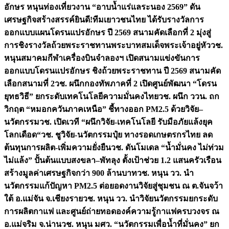
อักษร หนุนท่องเที่ยวงาน “อาบน้ำแร่แลระนอง 2569” ดัน
เศรษฐกิจสร้างสรรค์
ยินดี!ทีมเยาวชนไทย ได้รับรางวัลการ
ออกแบบแผนโดรนแปรอักษร ปี 2569 สนามคัดเลือกที่ 2 มุ่งสู่
การชิงรางวัลถ้วยพระราชทานพระบาทสมเด็จพระเจ้าอยู่หัว
วช.
หนุนสมาคมกีฬาเครื่องบินจำลองฯ เปิดสนามแข่งขันการ
ออกแบบโดรนแปรอักษร ชิงถ้วยพระราชทาน ปี 2569 สนามคัด
เลือกสนามที่ 2
วช. ผนึกกองทัพภาคที่ 2 เปิดศูนย์พัฒนา “โดรน
ยุทธวิธี” ยกระดับเทคโนโลยีความมั่นคงไทย
วช. ผนึก ววน. ถก
วิกฤต “หมอกควันภาคเหนือ” ชี้ทางออก PM2.5 ด้วยวิจัย–
นวัตกรรม
วช. เปิดเวที “ผนึกวิจัย-เทคโนโลยี รับมือภัยแล้งยุค
โลกเดือด“
วช. ชูวิจัย-นวัตกรรมปุ๋ย ทางรอดเกษตรกรไทย ลด
ต้นทุนการผลิต-เพิ่มความยั่งยืน
วช. ดันโมเดล “น้ำมั่นคง ไม่ท่วม
ไม่แล้ง” ปั้นต้นแบบสงขลา–พัทลุง ตั้งเป้าช่วย 1.2 แสนครัวเรือน
สร้างมูลค่าเศรษฐกิจกว่า 900 ล้านบาท
วช. หนุน วว. นำ
นวัตกรรมแก้ปัญหา PM2.5 ต่อยอดงานวิจัยสู่ชุมชน ณ ต.จันจว้า
ใต้ อ.แม่จัน จ.เชียงราย
วช. หนุน วว. นำวิจัยนวัตกรรมยกระดับ
การผลิตกาแฟ และศูนย์ถ่ายทอดองค์ความรู้กาแฟครบวงจร ณ
อ.แม่จริม จ.น่าน
วช. หนุน มศว. “นวัตกรรมเพื่อน้ำที่มั่นคง” ยก