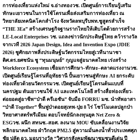
การท่องเที่ยวแห่งใหม่ จ.อ่างทอง
วช. เปิดศูนย์การเรียนรู้เสริม
ทักษะเยาวชนในการใช้โดรนเพื่อส่งเสริมการท่องเที่ยว ณ
วิทยาลัยเทคนิคโคกสำโรง จังหวัดลพบุรี
บพท.ชูสูตรสำเร็จ
“THE 3Ea” สร้างเศรษฐกิจฐานรากไทยให้เติบโตด้วยการสร้าง
LE-Local Enterprises
วช. แถลงข่าวนักประดิษฐ์ไทย คว้ารางวัล
จากเวที 2026 Japan Design, Idea and Invention Expo (JDIE
2026) ชูศักยภาพสิ่งประดิษฐ์นวัตกรรมไทยสู่เวทีนานาชา
ติ
ศ.ดร.ยศชนัน ชู “ทุนมนุษย์” กุญแจสู่อนาคตไทย เร่งสร้าง
Workforce Ecosystem เชื่อมการศึกษา–ทักษะ–ตลาดแรงงาน
วช.
เปิดศูนย์เรียนรู้โดรนที่อุทัยธานี ปั้นเยาวชนสู่ทักษะ AI ยกระดับ
ท่องเที่ยวด้วยนวัตกรรม
วช. เปิดศูนย์เรียนรู้โดรนต้นแบบที่
นครปฐม ดันเยาวชนใช้ AI และเทคโนโลยี สร้างสื่อท่องเที่ยว-
ต่อยอดสู่อาชีพ
“ป่าดี ครีเอชัน” จับมือ FORRU มช. นำทัพอาสา
“ป่าดี Together” ฟื้นฟูป่าดอยสุเทพ-ปุย 8 ไร่ โชว์โมเดลปลูกป่า
วิทยาศาสตร์พรีเมียม ตอบโจทย์นักลงทุนยุค Net Zero &
ESG
วช. ผนึก สทนช.-สอศ. ลงนาม MOU ขับเคลื่อนงานวิจัย
พลิกอนาคตไทย ฝ่าวิกฤต PM2.5 สู่ความมั่นคงน้ำทั่วประเทศ
ศุภ
ชัย ปลัด อว. มอบรางวัล “วิศวกรสังคมพัฒนาชุมชนดีเด่น ปี