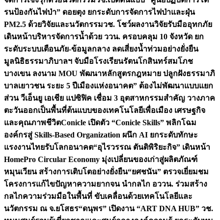
รนป้องกันไฟป่า” ดอยตุง ยกระดับการจัดการไฟป่าและฝุ่น
PM2.5 ด้วยวิจัยและนวัตกรรม
วช. โชว์ผลงานวิจัยรับมืออุทกภัย
เดินหน้าบริหารจัดการน้ำด้วย ววน. ครอบคลุม 10 จังหวัด ยก
ระดับระบบเตือนภัย-ข้อมูลกลาง ลดเสี่ยงน้ำท่วมอย่างยั่งยืน
มูลนิธิธรรมาภิบาลฯ จับมือโรงเรียนรัตนโกสินทร์สมโภช
บางเขน ลงนาม MOU พัฒนาหลักสูตรกฎหมาย ปลูกฝังธรรมาภิ
บาลเยาวชน ระยะ 5 ปี
เมืองแห่งอนาคต” ต้องไม่พัฒนาแบบแยก
ส่วน วีเอ็นยู เอเชีย แปซิฟิค เชื่อม 3 อุตสาหกรรมสำคัญ วางภาค
ตะวันออกเป็นพื้นที่ต้นแบบของเทคโนโลยีเพื่อเมือง เศรษฐกิจ
และคุณภาพชีวิต
Conicle เปิดตัว “Conicle Skills” พลิกโฉม
องค์กรสู่ Skills-Based Organization ผนึก AI ยกระดับทักษะ
แรงงานไทยรับโลกอนาคต
“อุไรวรรณ ตันติพิริยะกิจ” เดินหน้า
HomePro Circular Economy มุ่งเปลี่ยนของเก่าสู่ผลิตภัณฑ์
หมุนเวียน สร้างการเติบโตอย่างยั่งยืน
“ยศชนัน” ตรวจเยี่ยมชม
โครงการแก้ไขปัญหาความยากจน นำกลไก อววน. ร่วมสร้าง
กลไกความร่วมมือในพื้นที่ ขับเคลื่อนด้วยเทคโนโลยีและ
นวัตกรรม ณ จ.ยโสธร
“ดนุพร” เปิดงาน “ART DNA HUB” วช.