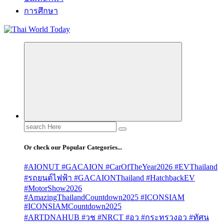
การศึกษา
Search
for:
Or check our Popular Categories...
#AIONUT #GACAION #CarOfTheYear2026 #EVThailand
#รถยนต์ไฟฟ้า #GACAIONThailand #HatchbackEV
#MotorShow2026
#AmazingThailandCountdown2025 #ICONSIAM
#ICONSIAMCountdown2025
#ARTDNAHUB #วช #NRCT #อว #กระทรวงอว #ทัศน