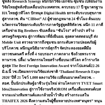
ชูพลัง Research Synergy ผนึกนักวิจัย-เอกชน-ชุมชน เปลี่ยนงาน
วิจัยไทยสู่พลังขับเคลื่อนประเทศ
สรพ. ครบรอบ 17 ปี ชูมาตรฐาน
HA ไทยสู่เวทีโลก ปักหมุด Digital Health ยกระดับระบบสุขภาพ
สู่สากล
วช. ดัน “CIBbot” AI ผู้ช่วยกฎหมาย 24 ชั่วโมง ต้นแบบ
นวัตกรรมวิจัยยกระดับบริการภาครัฐสู่ยุคดิจิทัล
วช. ผนึก 11 ภาคี
เครือข่าย Big Brothers ขับเคลื่อน “ชันโรง” สร้างป่า สร้าง
เศรษฐกิจชุมชน สู่การพัฒนาที่ยั่งยืน
อย. ลุยตลาดสดธนบุรี ส่ง
Mobile Unit ตรวจอาหารถึงชุมชน ยกระดับความปลอดภัยผู้
บริโภค
วช. ผนึกมูลนิธิอาจารย์สุกรีฯ จัดประลองยอดฝีมือ
เยาวชนดนตรี ครั้งที่ 4 รอบรองฯ ภาคกลาง ชิงถ้วยพระราช
ทานฯ
วช. ปลื้ม! นวัตกรรมไทยสร้างชื่อบนเวทีโลก คว้ารางวัล
สูงสุด The Best Foreign Innovation Award จากโปแลนด์
22-26
มิ.ย.นี้ วช.เปิดมหกรรมวิจัยแห่งชาติ ‘Thailand Research Expo
2026’ ปีที่ 21 โชว์ 1,000 ผลงานวิจัย เปลี่ยนอนาคตไทย
วช. –
สอศ. ปั้นนักประดิษฐ์อาชีวะรุ่นใหม่ ผ่านโครงการ TVET Smart
Idea2Innovation สู่การใช้งานจริง
OROM เครื่องดื่มแพลนต์เบส
จากมะม่วงหิมพานต์และกล้วยน้ำว้าดิบ สร้างกระแสใน
THAIFEX 2026 ดึงความสนใจผู้ซื้อหลายประเทศ
“ดนุพร” หนุน