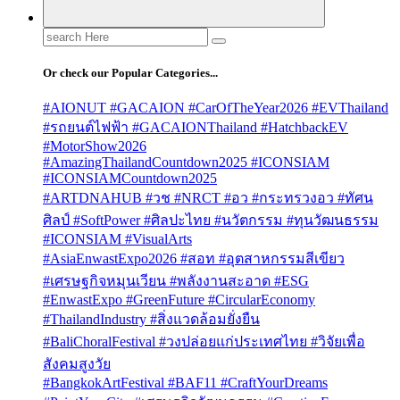
Search
for:
Or check our Popular Categories...
#AIONUT #GACAION #CarOfTheYear2026 #EVThailand
#รถยนต์ไฟฟ้า #GACAIONThailand #HatchbackEV
#MotorShow2026
#AmazingThailandCountdown2025 #ICONSIAM
#ICONSIAMCountdown2025
#ARTDNAHUB #วช #NRCT #อว #กระทรวงอว #ทัศน
ศิลป์ #SoftPower #ศิลปะไทย #นวัตกรรม #ทุนวัฒนธรรม
#ICONSIAM #VisualArts
#AsiaEnwastExpo2026 #สอท #อุตสาหกรรมสีเขียว
#เศรษฐกิจหมุนเวียน #พลังงานสะอาด #ESG
#EnwastExpo #GreenFuture #CircularEconomy
#ThailandIndustry #สิ่งแวดล้อมยั่งยืน
#BaliChoralFestival #วงปล่อยแก่ประเทศไทย #วิจัยเพื่อ
สังคมสูงวัย
#BangkokArtFestival #BAF11 #CraftYourDreams