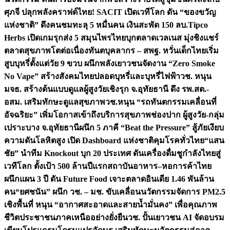
ศุภจี ปลุกพลังคราฟต์ไทย! SACIT เปิดเวทีโลก ดัน “ของขวัญ
แห่งชาติ” ดึงคนชมทะลุ 5 หมื่นคน เงินสะพัด 150 ลบ.
Tipco
Herbs เปิดเกมรุกส่ง 5 สมุนไพรไทยบุกตลาดเวลเนส มุ่งชิงแชร์
ตลาดสุขภาพโตต่อเนื่อง
ทันตบุคลากร – สพฐ. หวั่นเด็กไทยเริ่ม
สูบบุหรี่ตั้งแต่วัย 9 ขวบ ผนึกพลังเยาวชนจัดงาน “Zero Smoke
No Vape” สร้างสังคมไทยปลอดบุหรี่และบุหรี่ไฟฟ้า
วช. หนุน
มจธ. สร้างต้นแบบดูแลผู้สูงวัยเชิงรุก จ.อุทัยธานี ดึง รพ.สต.-
อสม. เสริมทักษะดูแลสุขภาพ
วช.หนุน “รถทันตกรรมเคลื่อนที่
อัจฉริยะ” เพิ่มโอกาสเข้าถึงบริการสุขภาพช่องปาก ผู้สูงวัย-กลุ่ม
เปราะบาง จ.อุทัยธานี
ผนึก 5 ภาคี “Beat the Pressure” สู้ภัยเงียบ
ความดันโลหิตสูง เปิด Dashboard แห่งชาติคุมโรคทั่วไทย
“แสน
ชัย” นำทีม Knockout บุก 20 ประเทศ ดันเครื่องดื่มชูกำลังไทยสู่
เวทีโลก ตั้งเป้า 500 ล้านปีแรก
สถาบันอาหาร–หอการค้าไทย
ผนึกแผน 3 ปี ดัน Future Food เจาะตลาดอินเดีย 1.46 พันล้าน
คน
“ยศชนัน” ผนึก วช. – มช. ขับเคลื่อนนวัตกรรมจัดการ PM2.5
เชิงพื้นที่ หนุน “อากาศสะอาดและสายน้ำมั่นคง” เพื่อคุณภาพ
ชีวิตประชาชนภาคเหนืออย่างยั่งยืน
วช. ปั้นเยาวชน AI จัดอบรม