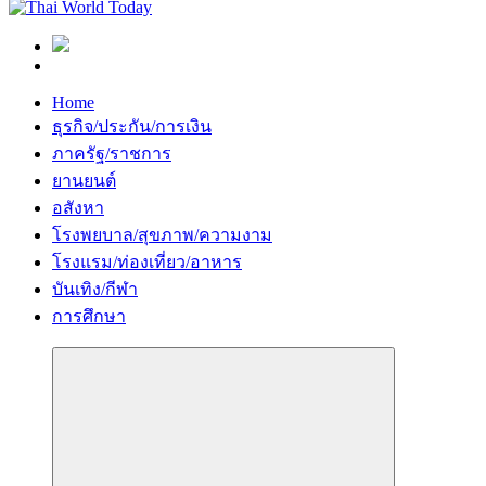
Home
ธุรกิจ/ประกัน/การเงิน
ภาครัฐ/ราชการ
ยานยนต์
อสังหา
โรงพยบาล/สุขภาพ/ความงาม
โรงแรม/ท่องเที่ยว/อาหาร
บันเทิง/กีฬา
การศึกษา