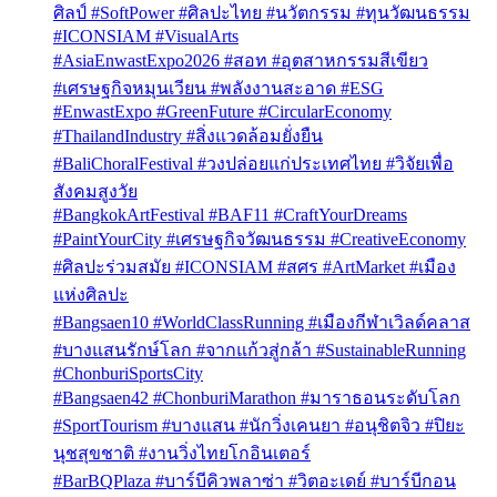
ศิลป์ #SoftPower #ศิลปะไทย #นวัตกรรม #ทุนวัฒนธรรม
#ICONSIAM #VisualArts
#AsiaEnwastExpo2026 #สอท #อุตสาหกรรมสีเขียว
#เศรษฐกิจหมุนเวียน #พลังงานสะอาด #ESG
#EnwastExpo #GreenFuture #CircularEconomy
#ThailandIndustry #สิ่งแวดล้อมยั่งยืน
#BaliChoralFestival #วงปล่อยแก่ประเทศไทย #วิจัยเพื่อ
สังคมสูงวัย
#BangkokArtFestival #BAF11 #CraftYourDreams
#PaintYourCity #เศรษฐกิจวัฒนธรรม #CreativeEconomy
#ศิลปะร่วมสมัย #ICONSIAM #สศร #ArtMarket #เมือง
แห่งศิลปะ
#Bangsaen10 #WorldClassRunning #เมืองกีฬาเวิลด์คลาส
#บางแสนรักษ์โลก #จากแก้วสู่กล้า #SustainableRunning
#ChonburiSportsCity
#Bangsaen42 #ChonburiMarathon #มาราธอนระดับโลก
#SportTourism #บางแสน #นักวิ่งเคนยา #อนุชิตจิว #ปิยะ
นุชสุขชาติ #งานวิ่งไทยโกอินเตอร์
#BarBQPlaza #บาร์บีคิวพลาซ่า #วิตอะเดย์ #บาร์บีกอน