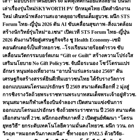
เล่า” มอบประกาศนียบัตร 60 มัคคุเทศก์น้อยแห่งสยาม ปั้นนัก
เล่าเรื่องรุ่นใหม่
SKYWORTH PV ปักหมุดไทย เปิดสำนักงาน
ใหม่ เดินหน้าพลังงานสะอาดลุยอาเซียนเต็มสูบ
วช. ผนึก STS
Forum ไทย–ญี่ปุ่น 2026 ดัน AI ขับเคลื่อนสุขภาพ–สิ่งแวดล้อม
สร้างนักวิทย์รุ่นใหม่
“อ.เชน” เปิดเวที STS Forum ไทย–ญี่ปุ่น
2026 ดันงานวิจัยสู่เศรษฐกิจจริง ชู Health Economy–เซมิ
คอนดักเตอร์เป็นหัวหอก
วช. –โรงเรียนนายร้อยตำรวจ ขับ
เคลื่อนนวัตกรรมบอร์ดเกม “Gift or Guilt” สร้างความโปร่งใส
เสริมนโยบาย No Gift Policy
วช. จับมือระนอง โชว์โดรนแปร
อักษร หนุนท่องเที่ยวงาน “อาบน้ำแร่แลระนอง 2569” ดัน
เศรษฐกิจสร้างสรรค์
ยินดี!ทีมเยาวชนไทย ได้รับรางวัลการ
ออกแบบแผนโดรนแปรอักษร ปี 2569 สนามคัดเลือกที่ 2 มุ่งสู่
การชิงรางวัลถ้วยพระราชทานพระบาทสมเด็จพระเจ้าอยู่หัว
วช.
หนุนสมาคมกีฬาเครื่องบินจำลองฯ เปิดสนามแข่งขันการ
ออกแบบโดรนแปรอักษร ชิงถ้วยพระราชทาน ปี 2569 สนามคัด
เลือกสนามที่ 2
วช. ผนึกกองทัพภาคที่ 2 เปิดศูนย์พัฒนา “โดรน
ยุทธวิธี” ยกระดับเทคโนโลยีความมั่นคงไทย
วช. ผนึก ววน. ถก
วิกฤต “หมอกควันภาคเหนือ” ชี้ทางออก PM2.5 ด้วยวิจัย–