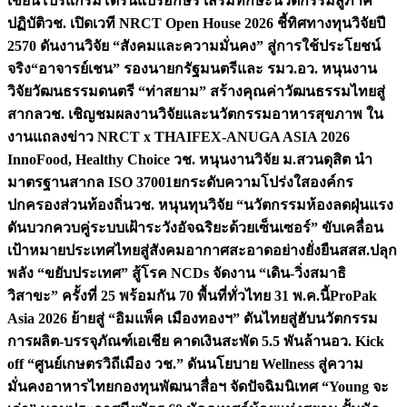
เขียนโปรแกรมโดรนแปรอักษร เสริมทักษะนวัตกรรมสู่ภาค
ปฏิบัติ
วช. เปิดเวที NRCT Open House 2026 ชี้ทิศทางทุนวิจัยปี
2570 ดันงานวิจัย “สังคมและความมั่นคง” สู่การใช้ประโยชน์
จริง
“อาจารย์เชน” รองนายกรัฐมนตรีและ รมว.อว. หนุนงาน
วิจัยวัฒนธรรมดนตรี “ท่าสยาม” สร้างคุณค่าวัฒนธรรมไทยสู่
สากล
วช. เชิญชมผลงานวิจัยและนวัตกรรมอาหารสุขภาพ ใน
งานแถลงข่าว NRCT x THAIFEX-ANUGA ASIA 2026
InnoFood, Healthy Choice
วช. หนุนงานวิจัย ม.สวนดุสิต นำ
มาตรฐานสากล ISO 37001ยกระดับความโปร่งใสองค์กร
ปกครองส่วนท้องถิ่น
วช. หนุนทุนวิจัย “นวัตกรรมห้องลดฝุ่นแรง
ดันบวกควบคู่ระบบเฝ้าระวังอัจฉริยะด้วยเซ็นเซอร์” ขับเคลื่อน
เป้าหมายประเทศไทยสู่สังคมอากาศสะอาดอย่างยั่งยืน
สสส.ปลุก
พลัง “ขยับประเทศ” สู้โรค NCDs จัดงาน “เดิน-วิ่งสมาธิ
วิสาขะ” ครั้งที่ 25 พร้อมกัน 70 พื้นที่ทั่วไทย 31 พ.ค.นี้
ProPak
Asia 2026 ย้ายสู่ “อิมแพ็ค เมืองทองฯ” ดันไทยสู่ฮับนวัตกรรม
การผลิต-บรรจุภัณฑ์เอเชีย คาดเงินสะพัด 5.5 พันล้าน
อว. Kick
off “ศูนย์เกษตรวิถีเมือง วช.” ดันนโยบาย Wellness สู่ความ
มั่นคงอาหารไทย
กองทุนพัฒนาสื่อฯ จัดปัจฉิมนิเทศ “Young จะ