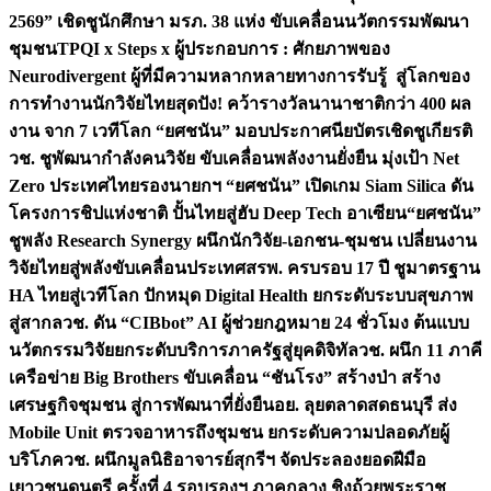
2569” เชิดชูนักศึกษา มรภ. 38 แห่ง ขับเคลื่อนนวัตกรรมพัฒนา
ชุมชน
TPQI x Steps x ผู้ประกอบการ : ศักยภาพของ
Neurodivergent ผู้ที่มีความหลากหลายทางการรับรู้ สู่โลกของ
การทำงาน
นักวิจัยไทยสุดปัง! คว้ารางวัลนานาชาติกว่า 400 ผล
งาน จาก 7 เวทีโลก “ยศชนัน” มอบประกาศนียบัตรเชิดชูเกียรติ
วช. ชูพัฒนากำลังคนวิจัย ขับเคลื่อนพลังงานยั่งยืน มุ่งเป้า Net
Zero ประเทศไทย
รองนายกฯ “ยศชนัน” เปิดเกม Siam Silica ดัน
โครงการชิปแห่งชาติ ปั้นไทยสู่ฮับ Deep Tech อาเซียน
“ยศชนัน”
ชูพลัง Research Synergy ผนึกนักวิจัย-เอกชน-ชุมชน เปลี่ยนงาน
วิจัยไทยสู่พลังขับเคลื่อนประเทศ
สรพ. ครบรอบ 17 ปี ชูมาตรฐาน
HA ไทยสู่เวทีโลก ปักหมุด Digital Health ยกระดับระบบสุขภาพ
สู่สากล
วช. ดัน “CIBbot” AI ผู้ช่วยกฎหมาย 24 ชั่วโมง ต้นแบบ
นวัตกรรมวิจัยยกระดับบริการภาครัฐสู่ยุคดิจิทัล
วช. ผนึก 11 ภาคี
เครือข่าย Big Brothers ขับเคลื่อน “ชันโรง” สร้างป่า สร้าง
เศรษฐกิจชุมชน สู่การพัฒนาที่ยั่งยืน
อย. ลุยตลาดสดธนบุรี ส่ง
Mobile Unit ตรวจอาหารถึงชุมชน ยกระดับความปลอดภัยผู้
บริโภค
วช. ผนึกมูลนิธิอาจารย์สุกรีฯ จัดประลองยอดฝีมือ
เยาวชนดนตรี ครั้งที่ 4 รอบรองฯ ภาคกลาง ชิงถ้วยพระราช