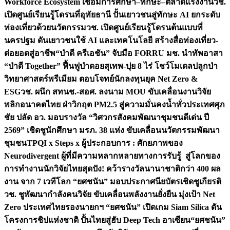
Workforce Ecosystem เชื่อมการศึกษา–ทักษะ–ตลาดแรงงาน
วช.
เปิดศูนย์เรียนรู้โดรนที่อุทัยธานี ปั้นเยาวชนสู่ทักษะ AI ยกระดับ
ท่องเที่ยวด้วยนวัตกรรม
วช. เปิดศูนย์เรียนรู้โดรนต้นแบบที่
นครปฐม ดันเยาวชนใช้ AI และเทคโนโลยี สร้างสื่อท่องเที่ยว-
ต่อยอดสู่อาชีพ
“ป่าดี ครีเอชัน” จับมือ FORRU มช. นำทัพอาสา
“ป่าดี Together” ฟื้นฟูป่าดอยสุเทพ-ปุย 8 ไร่ โชว์โมเดลปลูกป่า
วิทยาศาสตร์พรีเมียม ตอบโจทย์นักลงทุนยุค Net Zero &
ESG
วช. ผนึก สทนช.-สอศ. ลงนาม MOU ขับเคลื่อนงานวิจัย
พลิกอนาคตไทย ฝ่าวิกฤต PM2.5 สู่ความมั่นคงน้ำทั่วประเทศ
ศุภ
ชัย ปลัด อว. มอบรางวัล “วิศวกรสังคมพัฒนาชุมชนดีเด่น ปี
2569” เชิดชูนักศึกษา มรภ. 38 แห่ง ขับเคลื่อนนวัตกรรมพัฒนา
ชุมชน
TPQI x Steps x ผู้ประกอบการ : ศักยภาพของ
Neurodivergent ผู้ที่มีความหลากหลายทางการรับรู้ สู่โลกของ
การทำงาน
นักวิจัยไทยสุดปัง! คว้ารางวัลนานาชาติกว่า 400 ผล
งาน จาก 7 เวทีโลก “ยศชนัน” มอบประกาศนียบัตรเชิดชูเกียรติ
วช. ชูพัฒนากำลังคนวิจัย ขับเคลื่อนพลังงานยั่งยืน มุ่งเป้า Net
Zero ประเทศไทย
รองนายกฯ “ยศชนัน” เปิดเกม Siam Silica ดัน
โครงการชิปแห่งชาติ ปั้นไทยสู่ฮับ Deep Tech อาเซียน
“ยศชนัน”