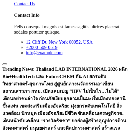
Contact Us
Contact Info
Felis consequat magnis est fames sagittis ultrices placerat
sodales porttitor quisque.
12 Cliff Dt, New York 00052, USA
+2000-509-0519
info@example.com
Trending News:
Thailand LAB INTERNATIONAL 2026 ผนึก
Bio+HealthTech และ FutureCHEM ดัน AI ยกระดับ
วิทยาศาสตร์-สุขภาพไทย สู่ศูนย์กลางนวัตกรรมอาเซียน
สถานเสาวภา-กทม. เปิดแคมเปญ “HPV ไม่เป็นไร…ไม่ได้”
เตือนอย่าชะล่าใจ ก่อนภัยเงียบลุกลามเป็นมะเร็ง
เมืองทองธานี
ขึ้นแท่น เขตส่งเสริมเมืองอัจฉริยะ มุ่งยกระดับเทคโนโลยี สิ่ง
แวดล้อม ปักหมุด เมืองอัจฉริยะมีชีวิต ขับเคลื่อนเศรษฐกิจ
วช.
เดินหน้าขับเคลื่อน “รางวัลธัชชา” ยกย่องผู้สร้างคุณูปการด้าน
สังคมศาสตร์ มนุษยศาสตร์ และศิลปกรรมศาสตร์ สร้างแรง