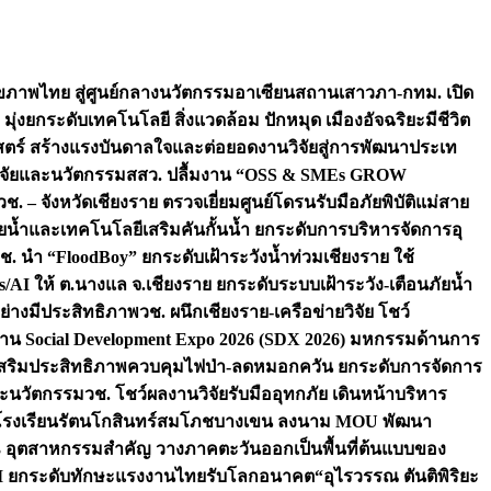
ภาพไทย สู่ศูนย์กลางนวัตกรรมอาเซียน
สถานเสาวภา-กทม. เปิด
 มุ่งยกระดับเทคโนโลยี สิ่งแวดล้อม ปักหมุด เมืองอัจฉริยะมีชีวิต
าสตร์ สร้างแรงบันดาลใจและต่อยอดงานวิจัยสู่การพัฒนาประเท
วิจัยและนวัตกรรม
สสว. ปลื้มงาน “OSS & SMEs GROW
วช. – จังหวัดเชียงราย ตรวจเยี่ยมศูนย์โดรนรับมือภัยพิบัติแม่สาย
ภัยน้ำและเทคโนโลยีเสริมคันกั้นน้ำ ยกระดับการบริหารจัดการอุ
ช. นำ “FloodBoy” ยกระดับเฝ้าระวังน้ำท่วมเชียงราย ใช้
/AI ให้ ต.นางแล จ.เชียงราย ยกระดับระบบเฝ้าระวัง-เตือนภัยน้ำ
ย่างมีประสิทธิภาพ
วช. ผนึกเชียงราย-เครือข่ายวิจัย โชว์
าน Social Development Expo 2026 (SDX 2026) มหกรรมด้านการ
า” เสริมประสิทธิภาพควบคุมไฟป่า-ลดหมอกควัน ยกระดับการจัดการ
และนวัตกรรม
วช. โชว์ผลงานวิจัยรับมืออุทกภัย เดินหน้าบริหาร
ือโรงเรียนรัตนโกสินทร์สมโภชบางเขน ลงนาม MOU พัฒนา
อม 3 อุตสาหกรรมสำคัญ วางภาคตะวันออกเป็นพื้นที่ต้นแบบของ
ผนึก AI ยกระดับทักษะแรงงานไทยรับโลกอนาคต
“อุไรวรรณ ตันติพิริยะ