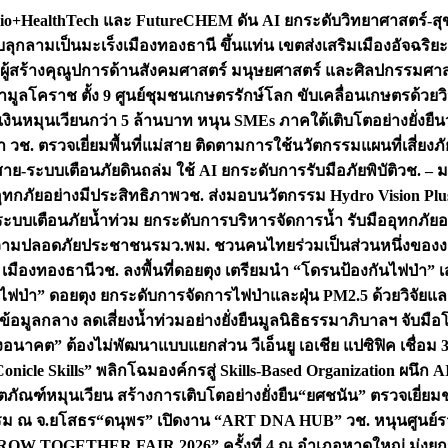
+HealthTech และ FutureCHEM ดัน AI ยกระดับวิทยาศาสตร์-สุข
บลุกลามเป็นมะเร็ง
เมืองทองธานี ขึ้นแท่น เขตส่งเสริมเมืองอัจฉริยะ
่องผู้สร้างคุณูปการด้านสังคมศาสตร์ มนุษยศาสตร์ และศิลปกรรมศ
ำมูลโคราช ตั้ง 9 ศูนย์ชุมชนเกษตรรักษ์โลก ขับเคลื่อนเกษตรด้วย
หมุนเวียนกว่า 5 ล้านบาท หนุน SMEs ภาคใต้เติบโตอย่างยั่งยืน
ำ วช. ตรวจเยี่ยมพื้นที่แม่สาย ติดตามการใช้นวัตกรรมแผนที่เสี่ยง
สาย-ระบบเตือนภัยดินถล่ม ใช้ AI ยกระดับการรับมือภัยพิบัติ
วช. – ม
อุทกภัยอย่างมีประสิทธิภาพ
วช. ส่งมอบนวัตกรรม Hydro Vision Plus
ระบบเตือนภัยน้ำท่วม ยกระดับการบริหารจัดการน้ำ รับมืออุทกภัยอ
มความปลอดภัยประชาชน
รมว.พม. ชวนคนไทยร่วมเป็นส่วนหนึ่งของง
 เมืองทองธานี
วช. ลงพื้นที่ดอยตุง เตรียมนำ “โดรนป้องกันไฟป่
นไฟป่า” ดอยตุง ยกระดับการจัดการไฟป่าและฝุ่น PM2.5 ด้วยวิจัย
อมูลกลาง ลดเสี่ยงน้ำท่วมอย่างยั่งยืน
มูลนิธิธรรมาภิบาลฯ จับม
งอนาคต” ต้องไม่พัฒนาแบบแยกส่วน วีเอ็นยู เอเชีย แปซิฟิค เชื่
“Conicle Skills” พลิกโฉมองค์กรสู่ Skills-Based Organization 
ิตภัณฑ์หมุนเวียน สร้างการเติบโตอย่างยั่งยืน
“ยศชนัน” ตรวจเยี่ย
รรม ณ จ.ยโสธร
“ดนุพร” เปิดงาน “ART DNA HUB” วช. หนุนศูนย์รว
W TOGETHER FAIR 2026” ครั้งที่ 4 ณ อำเภอหาดใหญ่ มุ่งยกระ