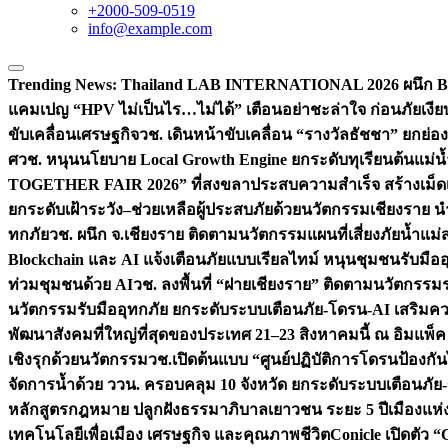
+2000-509-0519
info@example.com
Trending News:
Thailand LAB INTERNATIONAL 2026 ผนึก Bio
แคมเปญ “HPV ไม่เป็นไร…ไม่ได้” เตือนอย่าชะล่าใจ ก่อนภัยเงีย
ขับเคลื่อนเศรษฐกิจ
วช. เดินหน้าขับเคลื่อน “รางวัลธัชชา” ยกย
ศ
วช. หนุนนโยบาย Local Growth Engine ยกระดับทุเรียนต้นแม่น้
TOGETHER FAIR 2026” ที่สงขลาประสบความสำเร็จ สร้างเม็ดเงิน
ยกระดับเฝ้าระวัง–ช่วยเหลือผู้ประสบภัยด้วยนวัตกรรม
เชียงราย น
ทกภัย
วช. ผนึก จ.เชียงราย ติดตามนวัตกรรมแผนที่เสี่ยงภัยน้ำแม่
Blockchain และ AI แจ้งเตือนภัยแบบเรียลไทม์ หนุนชุมชนรับมือ
ท่วมชุมชนด้วย AI
วช. ลงพื้นที่ “ฝายเชียงราย” ติดตามนวัตกรรม
นวัตกรรมรับมืออุทกภัย ยกระดับระบบเตือนภัย-โดรน-AI เสริ
พัฒนาสังคมที่ใหญ่ที่สุดของประเทศ 21–23 สิงหาคมนี้ ณ อิมแพ็ค
เชิงรุกด้วยนวัตกรรม
วช.เปิดต้นแบบ “ศูนย์ปฏิบัติการโดรนป้องกั
จัดการน้ำด้วย ววน. ครอบคลุม 10 จังหวัด ยกระดับระบบเตือนภัย-ข้
หลักสูตรกฎหมาย ปลูกฝังธรรมาภิบาลเยาวชน ระยะ 5 ปี
เมืองแห่
เทคโนโลยีเพื่อเมือง เศรษฐกิจ และคุณภาพชีวิต
Conicle เปิดตัว 