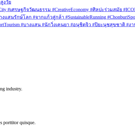
สูงวัย
rCity #เศรษฐกิจวัฒนธรรม #CreativeEconomy #ศิลปะร่วมสมัย #IC
งแสนรักษ์โลก #จากแก้วสู่กล้า #SustainableRunning #ChonburiSpor
Tourism #บางแสน #นักวิ่งเคนยา #อนุชิตจิว #ปิยะนุชสุขชาติ #งาน
ng industry.
s porttitor quisque.