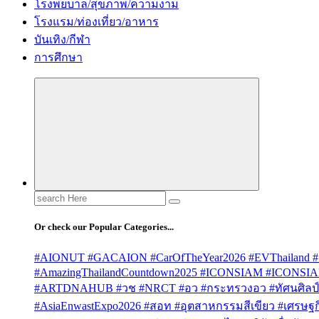
โรงพยบาล/สุขภาพ/ความงาม
โรงแรม/ท่องเที่ยว/อาหาร
บันเทิง/กีฬา
การศึกษา
Search
for:
Or check our Popular Categories...
#AIONUT #GACAION #CarOfTheYear2026 #EVThailand #
#AmazingThailandCountdown2025 #ICONSIAM #ICONSI
#ARTDNAHUB #วช #NRCT #อว #กระทรวงอว #ทัศนศิลป์ #
#AsiaEnwastExpo2026 #สอท #อุตสาหกรรมสีเขียว #เศรษฐกิจ