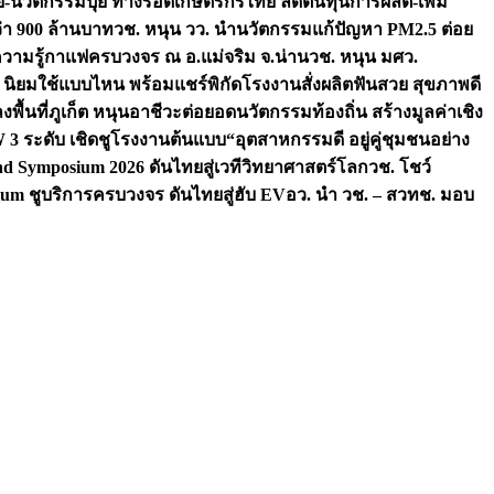
จัย-นวัตกรรมปุ๋ย ทางรอดเกษตรกรไทย ลดต้นทุนการผลิต-เพิ่ม
ว่า 900 ล้านบาท
วช. หนุน วว. นำนวัตกรรมแก้ปัญหา PM2.5 ต่อย
ความรู้กาแฟครบวงจร ณ อ.แม่จริม จ.น่าน
วช. หนุน มศว.
น นิยมใช้แบบไหน พร้อมแชร์พิกัดโรงงานสั่งผลิต
ฟันสวย สุขภาพดี
งพื้นที่ภูเก็ต หนุนอาชีวะต่อยอดนวัตกรรมท้องถิ่น สร้างมูลค่าเชิง
ระดับ เชิดชูโรงงานต้นแบบ“อุตสาหกรรมดี อยู่คู่ชุมชนอย่าง
nd Symposium 2026 ดันไทยสู่เวทีวิทยาศาสตร์โลก
วช. โชว์
um ชูบริการครบวงจร ดันไทยสู่ฮับ EV
อว. นำ วช. – สวทช. มอบ