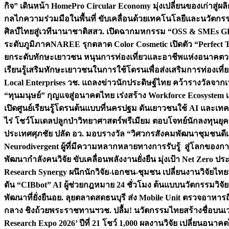
กิจ” เดินหน้า HomePro Circular Economy มุ่งเปลี่ยนของเก่าสู่ผล
กลไกความร่วมมือในพื้นที่ ขับเคลื่อนด้วยเทคโนโลยีและนวัตก
ศิลป์ไทยสู่เวทีนานาชาติ
สสว. เปิดฉากมหกรรม “OSS & SMEs GRO
ระดับภูมิภาค
NAREE รุกตลาด Color Cosmetic เปิดตัว “Perfect To
ยกระดับทักษะเยาวชน หนุนการท่องเที่ยวและอาชีพแห่งอนาคต
ว
เรียนรู้เสริมทักษะเยาวชนในการใช้โดรนเพื่อส่งเสริมการท่องเที
Local Enterprises
วช. แถลงข่าวนักประดิษฐ์ไทย คว้ารางวัลจากเว
“ทุนมนุษย์” กุญแจสู่อนาคตไทย เร่งสร้าง Workforce Ecosyste
เปิดศูนย์เรียนรู้โดรนต้นแบบที่นครปฐม ดันเยาวชนใช้ AI และเทคโน
ไร่ โชว์โมเดลปลูกป่าวิทยาศาสตร์พรีเมียม ตอบโจทย์นักลงทุนยุ
ประเทศ
ศุภชัย ปลัด อว. มอบรางวัล “วิศวกรสังคมพัฒนาชุมชนดีเด
Neurodivergent ผู้ที่มีความหลากหลายทางการรับรู้ สู่โลกของ
พัฒนากำลังคนวิจัย ขับเคลื่อนพลังงานยั่งยืน มุ่งเป้า Net Zero ป
Research Synergy ผนึกนักวิจัย-เอกชน-ชุมชน เปลี่ยนงานวิจัยไทย
ดัน “CIBbot” AI ผู้ช่วยกฎหมาย 24 ชั่วโมง ต้นแบบนวัตกรรมวิจัยย
พัฒนาที่ยั่งยืน
อย. ลุยตลาดสดธนบุรี ส่ง Mobile Unit ตรวจอาหาร
กลาง ชิงถ้วยพระราชทานฯ
วช. ปลื้ม! นวัตกรรมไทยสร้างชื่อบนเ
Research Expo 2026’ ปีที่ 21 โชว์ 1,000 ผลงานวิจัย เปลี่ยนอนาค