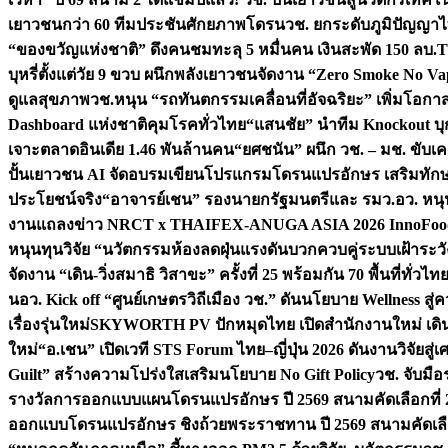
เยาวชนกว่า 60 ทีมประชันศักยภาพโดรน
วช. ยกระดับภูมิปัญญาไ
“ของขวัญแห่งชาติ” ดึงคนชมทะลุ 5 หมื่นคน เงินสะพัด 150 ลบ.
T
บุหรี่ตั้งแต่วัย 9 ขวบ ผนึกพลังเยาวชนจัดงาน “Zero Smoke No V
ดูแลสุขภาพ
วช.หนุน “รถทันตกรรมเคลื่อนที่อัจฉริยะ” เพิ่มโอกาสเ
Dashboard แห่งชาติคุมโรคทั่วไทย
“แสนชัย” นำทีม Knockout บุก 
เจาะตลาดอินเดีย 1.46 พันล้านคน
“ยศชนัน” ผนึก วช. – มช. ขับเ
ปั้นเยาวชน AI จัดอบรมเขียนโปรแกรมโดรนแปรอักษร เสริมทักษะ
ประโยชน์จริง
“อาจารย์เชน” รองนายกรัฐมนตรีและ รมว.อว. หนุ
งานแถลงข่าว NRCT x THAIFEX-ANUGA ASIA 2026 InnoFood,
หนุนทุนวิจัย “นวัตกรรมห้องลดฝุ่นแรงดันบวกควบคู่ระบบเฝ้าระวั
จัดงาน “เดิน-วิ่งสมาธิ วิสาขะ” ครั้งที่ 25 พร้อมกัน 70 พื้นที่ทั่วไทย
น
อว. Kick off “ศูนย์เกษตรวิถีเมือง วช.” ดันนโยบาย Wellness ส
เรื่องรุ่นใหม่
SKYWORTH PV ปักหมุดไทย เปิดสำนักงานใหม่ เดิน
ใหม่
“อ.เชน” เปิดเวที STS Forum ไทย–ญี่ปุ่น 2026 ดันงานวิจัยสู
Guilt” สร้างความโปร่งใสเสริมนโยบาย No Gift Policy
วช. จับมื
รางวัลการออกแบบแผนโดรนแปรอักษร ปี 2569 สนามคัดเลือกที่ 2 
ออกแบบโดรนแปรอักษร ชิงถ้วยพระราชทาน ปี 2569 สนามคัดเลื