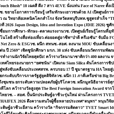
uch Blush” 18 เฉดสี ดึง 7 สาว 4EVE นั่งแท่น Face of Naree ตั้ง
ช. ขยายโอกาสการเรียนรู้ เสริมทักษะเยาวชนด้วย AI เปิดศูนย์การเร
่ยว ณ วิทยาลัยเทคนิคโคกสำโรง จังหวัดลพบุรี
บพท.ชูสูตรสำเร็จ “
ที 2026 Japan Design, Idea and Invention Expo (JDIE 2026) ชูศ
m เชื่อมการศึกษา–ทักษะ–ตลาดแรงงาน
วช. เปิดศูนย์เรียนรู้โดรนที่
โลยี สร้างสื่อท่องเที่ยว-ต่อยอดสู่อาชีพ
“ป่าดี ครีเอชัน” จับมือ 
ค Net Zero & ESG
วช. ผนึก สทนช.-สอศ. ลงนาม MOU ขับเคลื่อนงาน
่น ปี 2569” เชิดชูนักศึกษา มรภ. 38 แห่ง ขับเคลื่อนนวัตกรรมพั
การทำงาน
นักวิจัยไทยสุดปัง! คว้ารางวัลนานาชาติกว่า 400 ผลงาน 
ระเทศไทย
รองนายกฯ “ยศชนัน” เปิดเกม Siam Silica ดันโครงการชิปแห
สู่พลังขับเคลื่อนประเทศ
สรพ. ครบรอบ 17 ปี ชูมาตรฐาน HA ไทยสู่เ
กระดับบริการภาครัฐสู่ยุคดิจิทัล
วช. ผนึก 11 ภาคีเครือข่าย Big Br
ถึงชุมชน ยกระดับความปลอดภัยผู้บริโภค
วช. ผนึกมูลนิธิอาจารย์ส
วทีโลก คว้ารางวัลสูงสุด The Best Foreign Innovation Award จา
ตไทย
วช. – สอศ. ปั้นนักประดิษฐ์อาชีวะรุ่นใหม่ ผ่านโครงการ TVET
THAIFEX 2026 ดึงความสนใจผู้ซื้อหลายประเทศ
“ดนุพร” หนุนวิจัย
ระดิษฐ์อาชีวะอีสาน คว้ารางวัล “กิจกรรมติดดาว” TVET Smart Ide
คโนโลยีไร้คนขับ ชิงถ้วยพระราชทานฯ
วช. ผนึกสมาคมกีฬาเครื่องบิน