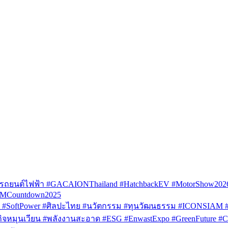
รถยนต์ไฟฟ้า #GACAIONThailand #HatchbackEV #MotorShow202
AMCountdown2025
SoftPower #ศิลปะไทย #นวัตกรรม #ทุนวัฒนธรรม #ICONSIAM #V
หมุนเวียน #พลังงานสะอาด #ESG #EnwastExpo #GreenFuture #Circul