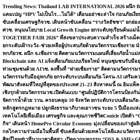
Skip
Trending News:
Thailand LAB INTERNATIONAL 2026 ผนึก Bio
to
แคมเปญ “HPV ไม่เป็นไร…ไม่ได้” เตือนอย่าชะล่าใจ ก่อนภัยเงีย
content
ขับเคลื่อนเศรษฐกิจ
วช. เดินหน้าขับเคลื่อน “รางวัลธัชชา” ยกย
ศ
วช. หนุนนโยบาย Local Growth Engine ยกระดับทุเรียนต้นแม่น้
TOGETHER FAIR 2026” ที่สงขลาประสบความสำเร็จ สร้างเม็ดเงิน
ยกระดับเฝ้าระวัง–ช่วยเหลือผู้ประสบภัยด้วยนวัตกรรม
เชียงราย น
ทกภัย
วช. ผนึก จ.เชียงราย ติดตามนวัตกรรมแผนที่เสี่ยงภัยน้ำแม่
Blockchain และ AI แจ้งเตือนภัยแบบเรียลไทม์ หนุนชุมชนรับมือ
ท่วมชุมชนด้วย AI
วช. ลงพื้นที่ “ฝายเชียงราย” ติดตามนวัตกรรม
นวัตกรรมรับมืออุทกภัย ยกระดับระบบเตือนภัย-โดรน-AI เสริ
พัฒนาสังคมที่ใหญ่ที่สุดของประเทศ 21–23 สิงหาคมนี้ ณ อิมแพ็ค
เชิงรุกด้วยนวัตกรรม
วช.เปิดต้นแบบ “ศูนย์ปฏิบัติการโดรนป้องกั
จัดการน้ำด้วย ววน. ครอบคลุม 10 จังหวัด ยกระดับระบบเตือนภัย-ข้
หลักสูตรกฎหมาย ปลูกฝังธรรมาภิบาลเยาวชน ระยะ 5 ปี
เมืองแห่
เทคโนโลยีเพื่อเมือง เศรษฐกิจ และคุณภาพชีวิต
Conicle เปิดตัว 
กิจ” เดินหน้า HomePro Circular Economy มุ่งเปลี่ยนของเก่าสู่ผล
กลไกความร่วมมือในพื้นที่ ขับเคลื่อนด้วยเทคโนโลยีและนวัตก
ศิลป์ไทยสู่เวทีนานาชาติ
สสว. เปิดฉากมหกรรม “OSS & SMEs GRO