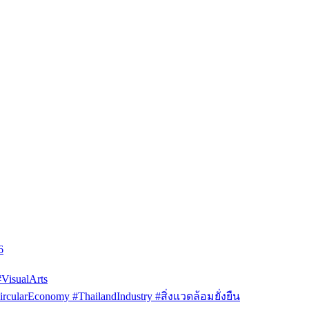
6
isualArts
arEconomy #ThailandIndustry #สิ่งแวดล้อมยั่งยืน