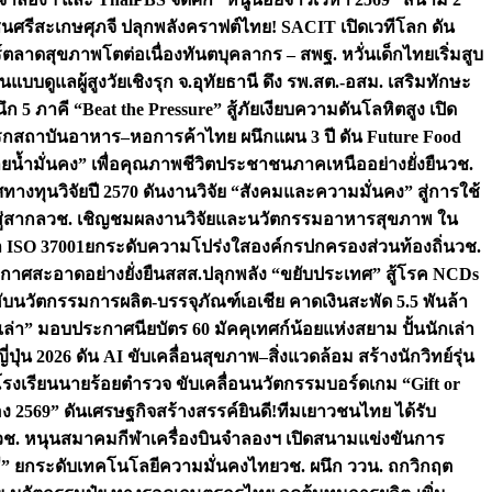
ชนศรีสะเกษ
ศุภจี ปลุกพลังคราฟต์ไทย! SACIT เปิดเวทีโลก ดัน
ร์ตลาดสุขภาพโตต่อเนื่อง
ทันตบุคลากร – สพฐ. หวั่นเด็กไทยเริ่มสูบ
นแบบดูแลผู้สูงวัยเชิงรุก จ.อุทัยธานี ดึง รพ.สต.-อสม. เสริมทักษะ
ึก 5 ภาคี “Beat the Pressure” สู้ภัยเงียบความดันโลหิตสูง เปิด
รก
สถาบันอาหาร–หอการค้าไทย ผนึกแผน 3 ปี ดัน Future Food
ยน้ำมั่นคง” เพื่อคุณภาพชีวิตประชาชนภาคเหนืออย่างยั่งยืน
วช.
ศทางทุนวิจัยปี 2570 ดันงานวิจัย “สังคมและความมั่นคง” สู่การใช้
ู่สากล
วช. เชิญชมผลงานวิจัยและนวัตกรรมอาหารสุขภาพ ใน
ล ISO 37001ยกระดับความโปร่งใสองค์กรปกครองส่วนท้องถิ่น
วช.
ากาศสะอาดอย่างยั่งยืน
สสส.ปลุกพลัง “ขยับประเทศ” สู้โรค NCDs
่ฮับนวัตกรรมการผลิต-บรรจุภัณฑ์เอเชีย คาดเงินสะพัด 5.5 พันล้า
เล่า” มอบประกาศนียบัตร 60 มัคคุเทศก์น้อยแห่งสยาม ปั้นนักเล่า
ปุ่น 2026 ดัน AI ขับเคลื่อนสุขภาพ–สิ่งแวดล้อม สร้างนักวิทย์รุ่น
โรงเรียนนายร้อยตำรวจ ขับเคลื่อนนวัตกรรมบอร์ดเกม “Gift or
ง 2569” ดันเศรษฐกิจสร้างสรรค์
ยินดี!ทีมเยาวชนไทย ได้รับ
วช. หนุนสมาคมกีฬาเครื่องบินจำลองฯ เปิดสนามแข่งขันการ
ิธี” ยกระดับเทคโนโลยีความมั่นคงไทย
วช. ผนึก ววน. ถกวิกฤต