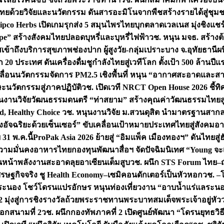
ทยด้วยวิจัยและนวัตกรรม ดันสารอะมิโนจากพืชสร้างรายได้สู่ชุม
ipco Herbs เปิดเกมรุกส่ง 5 สมุนไพรไทยบุกตลาดเวลเนส มุ่งชิงแช
ape” สร้างสังคมไทยปลอดบุหรี่และบุหรี่ไฟฟ้า
วช. หนุน มจธ. สร้างต้
ข้าถึงบริการสุขภาพช่องปาก ผู้สูงวัย-กลุ่มเปราะบาง จ.อุทัยธานี
ผน
20 ประเทศ ดันเครื่องดื่มชูกำลังไทยสู่เวทีโลก ตั้งเป้า 500 ล้านปีแ
คลื่อนนวัตกรรมจัดการ PM2.5 เชิงพื้นที่ หนุน “อากาศสะอาดและสา
นวัตกรรมสู่ภาคปฏิบัติ
วช. เปิดเวที NRCT Open House 2026 ชี้ทิ
นงานวิจัยวัฒนธรรมดนตรี “ท่าสยาม” สร้างคุณค่าวัฒนธรรมไทยส
 Healthy Choice
วช. หนุนงานวิจัย ม.สวนดุสิต นำมาตรฐานสาก
งอัจฉริยะด้วยเซ็นเซอร์” ขับเคลื่อนเป้าหมายประเทศไทยสู่สังคมอ
 31 พ.ค.นี้
ProPak Asia 2026 ย้ายสู่ “อิมแพ็ค เมืองทองฯ” ดันไทยสู
ู่ความมั่นคงอาหารไทย
กองทุนพัฒนาสื่อฯ จัดปัจฉิมนิเทศ “Young จะ
หน้าพลังงานสะอาดลุยอาเซียนเต็มสูบ
วช. ผนึก STS Forum ไทย–ญี่
่เศรษฐกิจจริง ชู Health Economy–เซมิคอนดักเตอร์เป็นหัวหอก
วช. –
อระนอง โชว์โดรนแปรอักษร หนุนท่องเที่ยวงาน “อาบน้ำแร่แลระนอ
มุ่งสู่การชิงรางวัลถ้วยพระราชทานพระบาทสมเด็จพระเจ้าอยู่หัว
อกสนามที่ 2
วช. ผนึกกองทัพภาคที่ 2 เปิดศูนย์พัฒนา “โดรนยุทธว