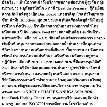
อัจฉริยะ” เพิ่มโอกาสเข้าถึงบริการสุขภาพช่องปาก ผู้สูงวัย-กลุ่ม
เปราะบาง จ.อุทัยธานี
ผนึก 5 ภาคี “Beat the Pressure” สู้ภัยเงียบ
ความดันโลหิตสูง เปิด Dashboard แห่งชาติคุมโรคทั่วไทย
“แสน
ชัย” นำทีม Knockout บุก 20 ประเทศ ดันเครื่องดื่มชูกำลังไทยสู่
เวทีโลก ตั้งเป้า 500 ล้านปีแรก
สถาบันอาหาร–หอการค้าไทย
ผนึกแผน 3 ปี ดัน Future Food เจาะตลาดอินเดีย 1.46 พันล้าน
คน
“ยศชนัน” ผนึก วช. – มช. ขับเคลื่อนนวัตกรรมจัดการ PM2.5
เชิงพื้นที่ หนุน “อากาศสะอาดและสายน้ำมั่นคง” เพื่อคุณภาพ
ชีวิตประชาชนภาคเหนืออย่างยั่งยืน
วช. ปั้นเยาวชน AI จัดอบรม
เขียนโปรแกรมโดรนแปรอักษร เสริมทักษะนวัตกรรมสู่ภาค
ปฏิบัติ
วช. เปิดเวที NRCT Open House 2026 ชี้ทิศทางทุนวิจัยปี
2570 ดันงานวิจัย “สังคมและความมั่นคง” สู่การใช้ประโยชน์
จริง
“อาจารย์เชน” รองนายกรัฐมนตรีและ รมว.อว. หนุนงาน
วิจัยวัฒนธรรมดนตรี “ท่าสยาม” สร้างคุณค่าวัฒนธรรมไทยสู่
สากล
วช. เชิญชมผลงานวิจัยและนวัตกรรมอาหารสุขภาพ ใน
งานแถลงข่าว NRCT x THAIFEX-ANUGA ASIA 2026
InnoFood, Healthy Choice
วช. หนุนงานวิจัย ม.สวนดุสิต นำ
มาตรฐานสากล ISO 37001ยกระดับความโปร่งใสองค์กร