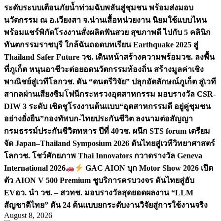
ระดับระบบเตือนภัยน้ำท่วมฉับพลันสู่ชุมชน พร้อมส่งมอบ
นวัตกรรม ณ อ.เวียงสา จ.น่าน
เสื้อหน่วยงาน นิยมใช้แบบไหน
พร้อมแชร์พิกัดโรงงานสั่งผลิต
ฟันสวย สุขภาพดี ไปกับ 5 คลินิก
ทันตกรรมราชบุรี ใกล้ฉัน
ถอดบทเรียน Earthquake 2025 สู่
Thailand Safer Future วช. เดินหน้าสร้างความพร้อม
วช. ลงพื้น
ที่ภูเก็ต หนุนอาชีวะต่อยอดนวัตกรรมท้องถิ่น สร้างมูลค่าเชิง
พาณิชย์สู่เวทีโลก
วช. ดัน “ดนตรีวิจัย” ปลุกอัตลักษณ์ภูเก็ต สู่เวที
สากลผ่านเสียงซิมโฟนี
กระทรวงอุตสาหกรรม มอบรางวัล CSR-
DIW 3 ระดับ เชิดชูโรงงานต้นแบบ“อุตสาหกรรมดี อยู่คู่ชุมชน
อย่างยั่งยืน”
กองทัพบก-ไทยประกันชีวิต ลงนามต่อสัญญา
กรมธรรม์ประกันชีวิตทหาร ปีที่ 40
วช. ผนึก STS forum เตรียม
จัด Japan–Thailand Symposium 2026 ดันไทยสู่เวทีวิทยาศาสตร์
โลก
วช. โชว์ศักยภาพ Thai Innovators กวาดรางวัล Geneva
International 2026
GAC AION บุก Motor Show 2026 เปิด
ตัว AION V 500 Premium ชูบริการครบวงจร ดันไทยสู่ฮับ
EV
อว. นำ วช. – สวทช. มอบรางวัลสุดยอดผลงาน “LLM
สัญชาติไทย” ดัน 24 ต้นแบบยกระดับงานวิจัยสู่การใช้งานจริง
August 8, 2026