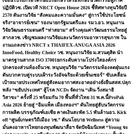
เขียนโปรแกรมโดรนแปรอักษร เสริมทักษะนวัตกรรมสู่ภาค
ปฏิบัติ
วช. เปิดเวที NRCT Open House 2026 ชี้ทิศทางทุนวิจัยปี
2570 ดันงานวิจัย “สังคมและความมั่นคง” สู่การใช้ประโยชน์
จริง
“อาจารย์เชน” รองนายกรัฐมนตรีและ รมว.อว. หนุนงาน
วิจัยวัฒนธรรมดนตรี “ท่าสยาม” สร้างคุณค่าวัฒนธรรมไทยสู่
สากล
วช. เชิญชมผลงานวิจัยและนวัตกรรมอาหารสุขภาพ ใน
งานแถลงข่าว NRCT x THAIFEX-ANUGA ASIA 2026
InnoFood, Healthy Choice
วช. หนุนงานวิจัย ม.สวนดุสิต นำ
มาตรฐานสากล ISO 37001ยกระดับความโปร่งใสองค์กร
ปกครองส่วนท้องถิ่น
วช. หนุนทุนวิจัย “นวัตกรรมห้องลดฝุ่นแรง
ดันบวกควบคู่ระบบเฝ้าระวังอัจฉริยะด้วยเซ็นเซอร์” ขับเคลื่อน
เป้าหมายประเทศไทยสู่สังคมอากาศสะอาดอย่างยั่งยืน
สสส.ปลุก
พลัง “ขยับประเทศ” สู้โรค NCDs จัดงาน “เดิน-วิ่งสมาธิ
วิสาขะ” ครั้งที่ 25 พร้อมกัน 70 พื้นที่ทั่วไทย 31 พ.ค.นี้
ProPak
Asia 2026 ย้ายสู่ “อิมแพ็ค เมืองทองฯ” ดันไทยสู่ฮับนวัตกรรม
การผลิต-บรรจุภัณฑ์เอเชีย คาดเงินสะพัด 5.5 พันล้าน
อว. Kick
off “ศูนย์เกษตรวิถีเมือง วช.” ดันนโยบาย Wellness สู่ความ
มั่นคงอาหารไทย
กองทุนพัฒนาสื่อฯ จัดปัจฉิมนิเทศ “Young จะ