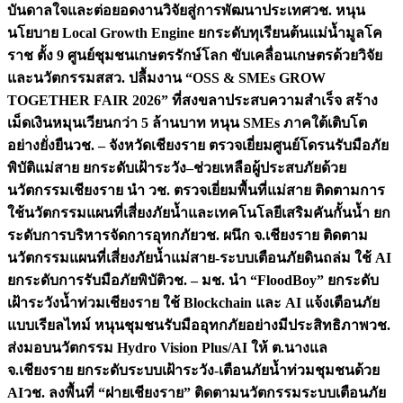
บันดาลใจและต่อยอดงานวิจัยสู่การพัฒนาประเทศ
วช. หนุน
นโยบาย Local Growth Engine ยกระดับทุเรียนต้นแม่น้ำมูลโค
ราช ตั้ง 9 ศูนย์ชุมชนเกษตรรักษ์โลก ขับเคลื่อนเกษตรด้วยวิจัย
และนวัตกรรม
สสว. ปลื้มงาน “OSS & SMEs GROW
TOGETHER FAIR 2026” ที่สงขลาประสบความสำเร็จ สร้าง
เม็ดเงินหมุนเวียนกว่า 5 ล้านบาท หนุน SMEs ภาคใต้เติบโต
อย่างยั่งยืน
วช. – จังหวัดเชียงราย ตรวจเยี่ยมศูนย์โดรนรับมือภัย
พิบัติแม่สาย ยกระดับเฝ้าระวัง–ช่วยเหลือผู้ประสบภัยด้วย
นวัตกรรม
เชียงราย นำ วช. ตรวจเยี่ยมพื้นที่แม่สาย ติดตามการ
ใช้นวัตกรรมแผนที่เสี่ยงภัยน้ำและเทคโนโลยีเสริมคันกั้นน้ำ ยก
ระดับการบริหารจัดการอุทกภัย
วช. ผนึก จ.เชียงราย ติดตาม
นวัตกรรมแผนที่เสี่ยงภัยน้ำแม่สาย-ระบบเตือนภัยดินถล่ม ใช้ AI
ยกระดับการรับมือภัยพิบัติ
วช. – มช. นำ “FloodBoy” ยกระดับ
เฝ้าระวังน้ำท่วมเชียงราย ใช้ Blockchain และ AI แจ้งเตือนภัย
แบบเรียลไทม์ หนุนชุมชนรับมืออุทกภัยอย่างมีประสิทธิภาพ
วช.
ส่งมอบนวัตกรรม Hydro Vision Plus/AI ให้ ต.นางแล
จ.เชียงราย ยกระดับระบบเฝ้าระวัง-เตือนภัยน้ำท่วมชุมชนด้วย
AI
วช. ลงพื้นที่ “ฝายเชียงราย” ติดตามนวัตกรรมระบบเตือนภัย