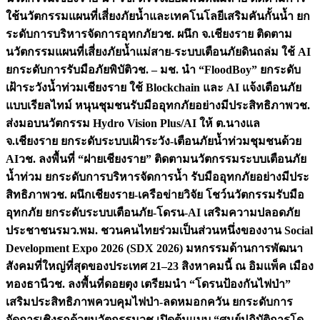
ใช้นวัตกรรมแผนที่เสี่ยงภัยน้ำและเทคโนโลยีเสริมคันกั้นน้ำ ยก
ระดับการบริหารจัดการอุทกภัย
วช. ผนึก จ.เชียงราย ติดตาม
นวัตกรรมแผนที่เสี่ยงภัยน้ำแม่สาย-ระบบเตือนภัยดินถล่ม ใช้ AI
ยกระดับการรับมือภัยพิบัติ
วช. – มช. นำ “FloodBoy” ยกระดับ
เฝ้าระวังน้ำท่วมเชียงราย ใช้ Blockchain และ AI แจ้งเตือนภัย
แบบเรียลไทม์ หนุนชุมชนรับมืออุทกภัยอย่างมีประสิทธิภาพ
วช.
ส่งมอบนวัตกรรม Hydro Vision Plus/AI ให้ ต.นางแล
จ.เชียงราย ยกระดับระบบเฝ้าระวัง-เตือนภัยน้ำท่วมชุมชนด้วย
AI
วช. ลงพื้นที่ “ฝายเชียงราย” ติดตามนวัตกรรมระบบเตือนภัย
น้ำท่วม ยกระดับการบริหารจัดการน้ำ รับมืออุทกภัยอย่างมีประ
สิทธิภาพ
วช. ผนึกเชียงราย-เครือข่ายวิจัย โชว์นวัตกรรมรับมือ
อุทกภัย ยกระดับระบบเตือนภัย-โดรน-AI เสริมความปลอดภัย
ประชาชน
รมว.พม. ชวนคนไทยร่วมเป็นส่วนหนึ่งของงาน Social
Development Expo 2026 (SDX 2026) มหกรรมด้านการพัฒนา
สังคมที่ใหญ่ที่สุดของประเทศ 21–23 สิงหาคมนี้ ณ อิมแพ็ค เมือง
ทองธานี
วช. ลงพื้นที่ดอยตุง เตรียมนำ “โดรนป้องกันไฟป่า”
เสริมประสิทธิภาพควบคุมไฟป่า-ลดหมอกควัน ยกระดับการ
จัดการเชิงรุกด้วยนวัตกรรม
วช.เปิดต้นแบบ “ศูนย์ปฏิบัติการโด