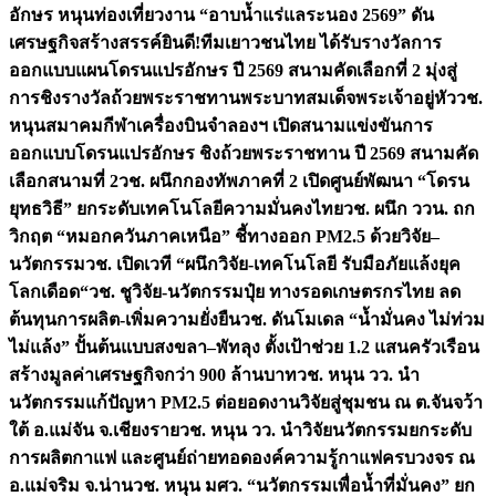
อักษร หนุนท่องเที่ยวงาน “อาบน้ำแร่แลระนอง 2569” ดัน
เศรษฐกิจสร้างสรรค์
ยินดี!ทีมเยาวชนไทย ได้รับรางวัลการ
ออกแบบแผนโดรนแปรอักษร ปี 2569 สนามคัดเลือกที่ 2 มุ่งสู่
การชิงรางวัลถ้วยพระราชทานพระบาทสมเด็จพระเจ้าอยู่หัว
วช.
หนุนสมาคมกีฬาเครื่องบินจำลองฯ เปิดสนามแข่งขันการ
ออกแบบโดรนแปรอักษร ชิงถ้วยพระราชทาน ปี 2569 สนามคัด
เลือกสนามที่ 2
วช. ผนึกกองทัพภาคที่ 2 เปิดศูนย์พัฒนา “โดรน
ยุทธวิธี” ยกระดับเทคโนโลยีความมั่นคงไทย
วช. ผนึก ววน. ถก
วิกฤต “หมอกควันภาคเหนือ” ชี้ทางออก PM2.5 ด้วยวิจัย–
นวัตกรรม
วช. เปิดเวที “ผนึกวิจัย-เทคโนโลยี รับมือภัยแล้งยุค
โลกเดือด“
วช. ชูวิจัย-นวัตกรรมปุ๋ย ทางรอดเกษตรกรไทย ลด
ต้นทุนการผลิต-เพิ่มความยั่งยืน
วช. ดันโมเดล “น้ำมั่นคง ไม่ท่วม
ไม่แล้ง” ปั้นต้นแบบสงขลา–พัทลุง ตั้งเป้าช่วย 1.2 แสนครัวเรือน
สร้างมูลค่าเศรษฐกิจกว่า 900 ล้านบาท
วช. หนุน วว. นำ
นวัตกรรมแก้ปัญหา PM2.5 ต่อยอดงานวิจัยสู่ชุมชน ณ ต.จันจว้า
ใต้ อ.แม่จัน จ.เชียงราย
วช. หนุน วว. นำวิจัยนวัตกรรมยกระดับ
การผลิตกาแฟ และศูนย์ถ่ายทอดองค์ความรู้กาแฟครบวงจร ณ
อ.แม่จริม จ.น่าน
วช. หนุน มศว. “นวัตกรรมเพื่อน้ำที่มั่นคง” ยก