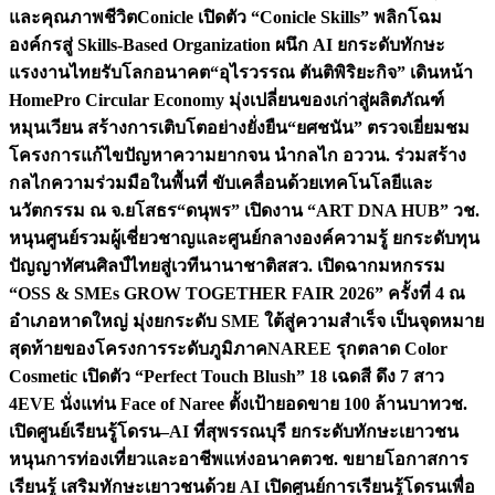
และคุณภาพชีวิต
Conicle เปิดตัว “Conicle Skills” พลิกโฉม
องค์กรสู่ Skills-Based Organization ผนึก AI ยกระดับทักษะ
แรงงานไทยรับโลกอนาคต
“อุไรวรรณ ตันติพิริยะกิจ” เดินหน้า
HomePro Circular Economy มุ่งเปลี่ยนของเก่าสู่ผลิตภัณฑ์
หมุนเวียน สร้างการเติบโตอย่างยั่งยืน
“ยศชนัน” ตรวจเยี่ยมชม
โครงการแก้ไขปัญหาความยากจน นำกลไก อววน. ร่วมสร้าง
กลไกความร่วมมือในพื้นที่ ขับเคลื่อนด้วยเทคโนโลยีและ
นวัตกรรม ณ จ.ยโสธร
“ดนุพร” เปิดงาน “ART DNA HUB” วช.
หนุนศูนย์รวมผู้เชี่ยวชาญและศูนย์กลางองค์ความรู้ ยกระดับทุน
ปัญญาทัศนศิลป์ไทยสู่เวทีนานาชาติ
สสว. เปิดฉากมหกรรม
“OSS & SMEs GROW TOGETHER FAIR 2026” ครั้งที่ 4 ณ
อำเภอหาดใหญ่ มุ่งยกระดับ SME ใต้สู่ความสำเร็จ เป็นจุดหมาย
สุดท้ายของโครงการระดับภูมิภาค
NAREE รุกตลาด Color
Cosmetic เปิดตัว “Perfect Touch Blush” 18 เฉดสี ดึง 7 สาว
4EVE นั่งแท่น Face of Naree ตั้งเป้ายอดขาย 100 ล้านบาท
วช.
เปิดศูนย์เรียนรู้โดรน–AI ที่สุพรรณบุรี ยกระดับทักษะเยาวชน
หนุนการท่องเที่ยวและอาชีพแห่งอนาคต
วช. ขยายโอกาสการ
เรียนรู้ เสริมทักษะเยาวชนด้วย AI เปิดศูนย์การเรียนรู้โดรนเพื่อ