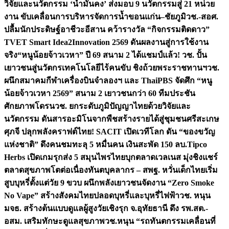
วิจัยและนวัตกรรม ‘น้ำมั่นคง’ ส่งมอบ 9 นวัตกรรมสู่ 21 หน่วย
งาน ขับเคลื่อนการบริหารจัดการน้ำขอนแก่น–ชัยภูมิ
วช.-สอศ.
ปลื้มนักประดิษฐ์อาชีวะอีสาน คว้ารางวัล “กิจกรรมติดดาว”
TVET Smart Idea2Innovation 2569 ดันผลงานสู่การใช้งาน
จริง
“หนูน้อยจ้าวเวหา” ปี 69 สนาม 2 ได้แชมป์แล้ว! วช. ปั้น
เยาวชนสู่นวัตกรเทคโนโลยีไร้คนขับ ชิงถ้วยพระราชทานฯ
วช.
ผนึกสมาคมกีฬาเครื่องบินจำลองฯ และ ThaiPBS จัดศึก “หนู
น้อยจ้าวเวหา 2569” สนาม 2 เยาวชนกว่า 60 ทีมประชัน
ศักยภาพโดรน
วช. ยกระดับภูมิปัญญาไทยด้วยวิจัยและ
นวัตกรรม ดันสารอะมิโนจากพืชสร้างรายได้สู่ชุมชนศรีสะเกษ
ศุภจี ปลุกพลังคราฟต์ไทย! SACIT เปิดเวทีโลก ดัน “ของขวัญ
แห่งชาติ” ดึงคนชมทะลุ 5 หมื่นคน เงินสะพัด 150 ลบ.
Tipco
Herbs เปิดเกมรุกส่ง 5 สมุนไพรไทยบุกตลาดเวลเนส มุ่งชิงแชร์
ตลาดสุขภาพโตต่อเนื่อง
ทันตบุคลากร – สพฐ. หวั่นเด็กไทยเริ่ม
สูบบุหรี่ตั้งแต่วัย 9 ขวบ ผนึกพลังเยาวชนจัดงาน “Zero Smoke
No Vape” สร้างสังคมไทยปลอดบุหรี่และบุหรี่ไฟฟ้า
วช. หนุน
มจธ. สร้างต้นแบบดูแลผู้สูงวัยเชิงรุก จ.อุทัยธานี ดึง รพ.สต.-
อสม. เสริมทักษะดูแลสุขภาพ
วช.หนุน “รถทันตกรรมเคลื่อนที่