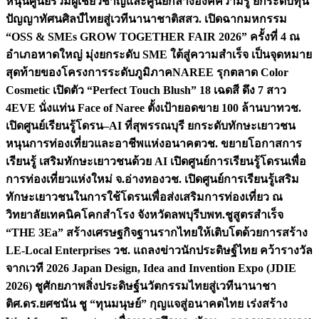
หนุนศูนย์รวมผู้เชี่ยวชาญและศูนย์กลางองค์ความรู้ ยกระดับทุน
ปัญญาทัศนศิลป์ไทยสู่เวทีนานาชาติ
สสว. เปิดฉากมหกรรม
“OSS & SMEs GROW TOGETHER FAIR 2026” ครั้งที่ 4 ณ
อำเภอหาดใหญ่ มุ่งยกระดับ SME ใต้สู่ความสำเร็จ เป็นจุดหมาย
สุดท้ายของโครงการระดับภูมิภาค
NAREE รุกตลาด Color
Cosmetic เปิดตัว “Perfect Touch Blush” 18 เฉดสี ดึง 7 สาว
4EVE นั่งแท่น Face of Naree ตั้งเป้ายอดขาย 100 ล้านบาท
วช.
เปิดศูนย์เรียนรู้โดรน–AI ที่สุพรรณบุรี ยกระดับทักษะเยาวชน
หนุนการท่องเที่ยวและอาชีพแห่งอนาคต
วช. ขยายโอกาสการ
เรียนรู้ เสริมทักษะเยาวชนด้วย AI เปิดศูนย์การเรียนรู้โดรนเพื่อ
การท่องเที่ยวแห่งใหม่ จ.อ่างทอง
วช. เปิดศูนย์การเรียนรู้เสริม
ทักษะเยาวชนในการใช้โดรนเพื่อส่งเสริมการท่องเที่ยว ณ
วิทยาลัยเทคนิคโคกสำโรง จังหวัดลพบุรี
บพท.ชูสูตรสำเร็จ
“THE 3Ea” สร้างเศรษฐกิจฐานรากไทยให้เติบโตด้วยการสร้าง
LE-Local Enterprises
วช. แถลงข่าวนักประดิษฐ์ไทย คว้ารางวัล
จากเวที 2026 Japan Design, Idea and Invention Expo (JDIE
2026) ชูศักยภาพสิ่งประดิษฐ์นวัตกรรมไทยสู่เวทีนานาชา
ติ
ศ.ดร.ยศชนัน ชู “ทุนมนุษย์” กุญแจสู่อนาคตไทย เร่งสร้าง