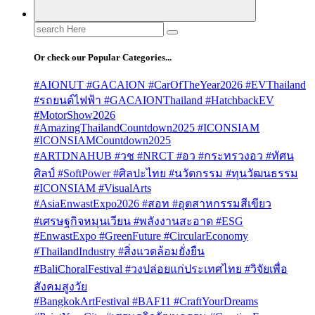
Search
for:
Or check our Popular Categories...
#AIONUT #GACAION #CarOfTheYear2026 #EVThailand
#รถยนต์ไฟฟ้า #GACAIONThailand #HatchbackEV
#MotorShow2026
#AmazingThailandCountdown2025 #ICONSIAM
#ICONSIAMCountdown2025
#ARTDNAHUB #วช #NRCT #อว #กระทรวงอว #ทัศน
ศิลป์ #SoftPower #ศิลปะไทย #นวัตกรรม #ทุนวัฒนธรรม
#ICONSIAM #VisualArts
#AsiaEnwastExpo2026 #สอท #อุตสาหกรรมสีเขียว
#เศรษฐกิจหมุนเวียน #พลังงานสะอาด #ESG
#EnwastExpo #GreenFuture #CircularEconomy
#ThailandIndustry #สิ่งแวดล้อมยั่งยืน
#BaliChoralFestival #วงปล่อยแก่ประเทศไทย #วิจัยเพื่อ
สังคมสูงวัย
#BangkokArtFestival #BAF11 #CraftYourDreams