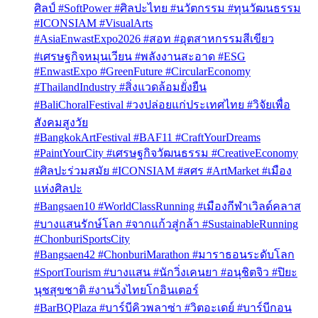
ศิลป์ #SoftPower #ศิลปะไทย #นวัตกรรม #ทุนวัฒนธรรม
#ICONSIAM #VisualArts
#AsiaEnwastExpo2026 #สอท #อุตสาหกรรมสีเขียว
#เศรษฐกิจหมุนเวียน #พลังงานสะอาด #ESG
#EnwastExpo #GreenFuture #CircularEconomy
#ThailandIndustry #สิ่งแวดล้อมยั่งยืน
#BaliChoralFestival #วงปล่อยแก่ประเทศไทย #วิจัยเพื่อ
สังคมสูงวัย
#BangkokArtFestival #BAF11 #CraftYourDreams
#PaintYourCity #เศรษฐกิจวัฒนธรรม #CreativeEconomy
#ศิลปะร่วมสมัย #ICONSIAM #สศร #ArtMarket #เมือง
แห่งศิลปะ
#Bangsaen10 #WorldClassRunning #เมืองกีฬาเวิลด์คลาส
#บางแสนรักษ์โลก #จากแก้วสู่กล้า #SustainableRunning
#ChonburiSportsCity
#Bangsaen42 #ChonburiMarathon #มาราธอนระดับโลก
#SportTourism #บางแสน #นักวิ่งเคนยา #อนุชิตจิว #ปิยะ
นุชสุขชาติ #งานวิ่งไทยโกอินเตอร์
#BarBQPlaza #บาร์บีคิวพลาซ่า #วิตอะเดย์ #บาร์บีกอน