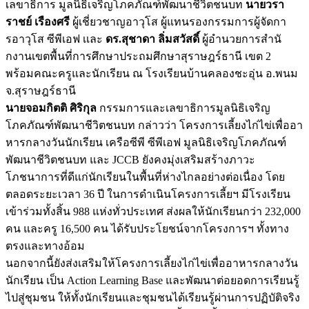
เลขาธิการ มูลนิธิเจริญโภคภัณฑ์พัฒนาชีวิ
ตชนบท
นายวรา
ราชย์ เรืองศรี
ผู้เชี่ยวชาญอาวุโส ผู้แทนรองกรรมการผู้จัดกา
รอาวุ
โส ซีพีเอฟ เเละ
ดร.สุชาดา ลิ่มสวัสดิ์
ผู้อำนวยการสำนั
กงานเขตพื้นที่การศึกษาประถมศึ
กษาสุราษฎร์ธานี เขต 2
พร้อมคณะครูและนักเรียน ณ โรงเรียนบ้านคลองชะอุ่น อ.พนม
จ.สุราษฎร์ธานี
นายจอมกิตติ ศิริกุล
กรรมการและเลขาธิการมู
ลนิธิเจริญ
โภคภัณฑ์พัฒนาชีวิ
ตชนบท กล่าวว่า โครงการเลี้ยงไก่ไข่เพื่
ออา
หารกลางวันนักเรียน เครือซีพี ซีพีเอฟ มูลนิธิเจริญโภคภัณฑ์
พัฒนาชีวิ
ตชนบท และ JCCB ยังคงมุ่งเสริมสร้
างภาวะ
โภชนาการที่ดีแก่นักเรี
ยนในพื้นที่ห่างไกลอย่างต่อเนื่
อง โดย
ตลอดระยะเวลา 36 ปี ในการดำเนินโครงการเลี้ยฯ มีโรงเรียน
เข้าร่วมทั้งสิ้น 988 แห่งทั่วประเทศ ส่งผลให้นักเรียนกว่า 232,000
คน และครู 16,500 คน ได้รับประโยชน์จากโครงการฯ ทั้งทาง
ตรงและทางอ้อม
นอกจากนี้ยังส่งเสริมให้
โครงการเลี้ยงไก่ไข่เพื่
ออาหารกลางวัน
นักเรียน เป็น Action Learning Base และพัฒนาต่อยอดการเรียนรู้
ไปสู่
ชุมชน ให้ทั้งนักเรียนและชุมชนได้เรี
ยนรู้ผ่านการปฏิบัติจริง