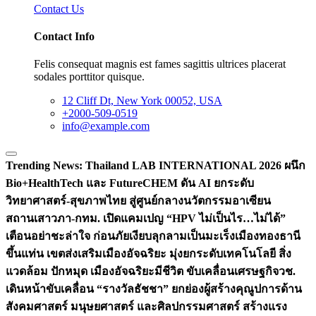
Contact Us
Contact Info
Felis consequat magnis est fames sagittis ultrices placerat
sodales porttitor quisque.
12 Cliff Dt, New York 00052, USA
+2000-509-0519
info@example.com
Trending News:
Thailand LAB INTERNATIONAL 2026 ผนึก
Bio+HealthTech และ FutureCHEM ดัน AI ยกระดับ
วิทยาศาสตร์-สุขภาพไทย สู่ศูนย์กลางนวัตกรรมอาเซียน
สถานเสาวภา-กทม. เปิดแคมเปญ “HPV ไม่เป็นไร…ไม่ได้”
เตือนอย่าชะล่าใจ ก่อนภัยเงียบลุกลามเป็นมะเร็ง
เมืองทองธานี
ขึ้นแท่น เขตส่งเสริมเมืองอัจฉริยะ มุ่งยกระดับเทคโนโลยี สิ่ง
แวดล้อม ปักหมุด เมืองอัจฉริยะมีชีวิต ขับเคลื่อนเศรษฐกิจ
วช.
เดินหน้าขับเคลื่อน “รางวัลธัชชา” ยกย่องผู้สร้างคุณูปการด้าน
สังคมศาสตร์ มนุษยศาสตร์ และศิลปกรรมศาสตร์ สร้างแรง