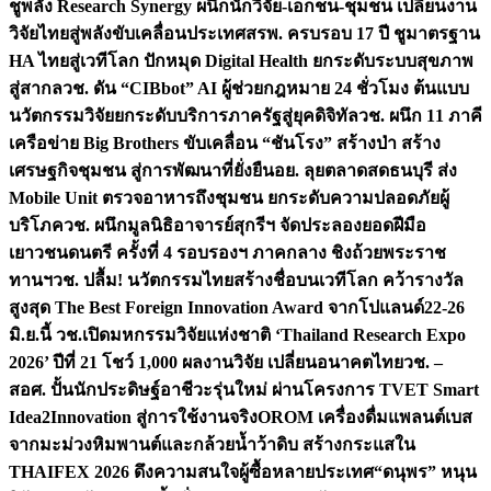
ชูพลัง Research Synergy ผนึกนักวิจัย-เอกชน-ชุมชน เปลี่ยนงาน
วิจัยไทยสู่พลังขับเคลื่อนประเทศ
สรพ. ครบรอบ 17 ปี ชูมาตรฐาน
HA ไทยสู่เวทีโลก ปักหมุด Digital Health ยกระดับระบบสุขภาพ
สู่สากล
วช. ดัน “CIBbot” AI ผู้ช่วยกฎหมาย 24 ชั่วโมง ต้นแบบ
นวัตกรรมวิจัยยกระดับบริการภาครัฐสู่ยุคดิจิทัล
วช. ผนึก 11 ภาคี
เครือข่าย Big Brothers ขับเคลื่อน “ชันโรง” สร้างป่า สร้าง
เศรษฐกิจชุมชน สู่การพัฒนาที่ยั่งยืน
อย. ลุยตลาดสดธนบุรี ส่ง
Mobile Unit ตรวจอาหารถึงชุมชน ยกระดับความปลอดภัยผู้
บริโภค
วช. ผนึกมูลนิธิอาจารย์สุกรีฯ จัดประลองยอดฝีมือ
เยาวชนดนตรี ครั้งที่ 4 รอบรองฯ ภาคกลาง ชิงถ้วยพระราช
ทานฯ
วช. ปลื้ม! นวัตกรรมไทยสร้างชื่อบนเวทีโลก คว้ารางวัล
สูงสุด The Best Foreign Innovation Award จากโปแลนด์
22-26
มิ.ย.นี้ วช.เปิดมหกรรมวิจัยแห่งชาติ ‘Thailand Research Expo
2026’ ปีที่ 21 โชว์ 1,000 ผลงานวิจัย เปลี่ยนอนาคตไทย
วช. –
สอศ. ปั้นนักประดิษฐ์อาชีวะรุ่นใหม่ ผ่านโครงการ TVET Smart
Idea2Innovation สู่การใช้งานจริง
OROM เครื่องดื่มแพลนต์เบส
จากมะม่วงหิมพานต์และกล้วยน้ำว้าดิบ สร้างกระแสใน
THAIFEX 2026 ดึงความสนใจผู้ซื้อหลายประเทศ
“ดนุพร” หนุน