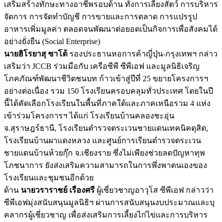
เสริมสร้างทักษะทางอาชีพรอบด้าน ทั้งการเลี้ยงสัตว์ การบริหาร
จัดการ การจัดทำบัญชี การขายและการตลาด การแปรรูป
อาหารเพิ่มมูลค่า ตลอดจนพัฒนาต่อยอดเป็นกิจการเพื่
อสังคมได้
อย่างยั่งยืน (Social Enterprise)
นายฮิโรยาสุ ซาโต้
รองประธานหอการค้าญี่ปุ่
น-กรุงเทพฯ กล่าว
เสริมว่า JCCB ร่วมมือกับ เครือซีพี ซีพีเอฟ และมูลนิธิเจริญ
โภคภัณฑ์พัฒนาชี
วิตชนบท ก้าวเข้าสู่ปีที่ 25 ขยายโครงการฯ
อย่างต่อเนื่อง รวม 150 โรงเรียนครอบคลุมทั่วประเทศ โดยในปี
นี้ได้คัดเลือกโรงเรี
ยนในพื้นที่ภาคใต้และภาคเหนื
อรวม 4 แห่ง
เข้าร่วมโครงการฯ ได้แก่ โรงเรียนบ้านคลองชะอุ่น
จ.สุราษฎร์ธานี, โรงเรียนตำรวจตระเวนชายแดนเทคนิ
คดุสิต,
โรงเรียนบ้านผาแดงหลวง และศูนย์การเรี
ยนตำรวจตระเวน
ชายแดนบ้านห้วยกุ๊
ก จ.เชียงราย ซึ่งไม่เพียงช่วยลดปัญหาทุ
พ
โภชนาการ ยังส่งเสริมความสามารถในการพึ่
งพาตนเองของ
โรงเรียนและชุมชนอี
กด้วย
ด้าน
นายวราราชย์ เรืองศรี
ผู้เชี่ยวชาญอาวุโส ซีพีเอฟ กล่าวว่า
ซีพีเอฟมุ่งสนับสนุนมูลนิธิฯ ผ่านการสนับสนุนงบประมาณและบุ
คลากรผู้เชี่ยวชาญ เพื่อส่งเสริมการเลี้ยงไก่ไข่
และการบริหาร