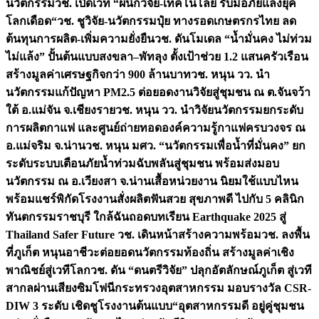
นวัตกรรม
วช. เปิดเวที “ผนึกวิจัย-เทคโนโลยี รับมือภัยแล้งยุค
โลกเดือด“
วช. ชูวิจัย-นวัตกรรมปุ๋ย ทางรอดเกษตรกรไทย ลด
ต้นทุนการผลิต-เพิ่มความยั่งยืน
วช. ดันโมเดล “น้ำมั่นคง ไม่ท่วม
ไม่แล้ง” ปั้นต้นแบบสงขลา–พัทลุง ตั้งเป้าช่วย 1.2 แสนครัวเรือน
สร้างมูลค่าเศรษฐกิจกว่า 900 ล้านบาท
วช. หนุน วว. นำ
นวัตกรรมแก้ปัญหา PM2.5 ต่อยอดงานวิจัยสู่ชุมชน ณ ต.จันจว้า
ใต้ อ.แม่จัน จ.เชียงราย
วช. หนุน วว. นำวิจัยนวัตกรรมยกระดับ
การผลิตกาแฟ และศูนย์ถ่ายทอดองค์ความรู้กาแฟครบวงจร ณ
อ.แม่จริม จ.น่าน
วช. หนุน มศว. “นวัตกรรมเพื่อน้ำที่มั่นคง” ยก
ระดับระบบเตือนภัยน้ำท่วมฉับพลันสู่ชุมชน พร้อมส่งมอบ
นวัตกรรม ณ อ.เวียงสา จ.น่าน
เสื้อหน่วยงาน นิยมใช้แบบไหน
พร้อมแชร์พิกัดโรงงานสั่งผลิต
ฟันสวย สุขภาพดี ไปกับ 5 คลินิก
ทันตกรรมราชบุรี ใกล้ฉัน
ถอดบทเรียน Earthquake 2025 สู่
Thailand Safer Future วช. เดินหน้าสร้างความพร้อม
วช. ลงพื้น
ที่ภูเก็ต หนุนอาชีวะต่อยอดนวัตกรรมท้องถิ่น สร้างมูลค่าเชิง
พาณิชย์สู่เวทีโลก
วช. ดัน “ดนตรีวิจัย” ปลุกอัตลักษณ์ภูเก็ต สู่เวที
สากลผ่านเสียงซิมโฟนี
กระทรวงอุตสาหกรรม มอบรางวัล CSR-
DIW 3 ระดับ เชิดชูโรงงานต้นแบบ“อุตสาหกรรมดี อยู่คู่ชุมชน