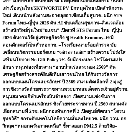
เล่า” มอบประกาศนียบัตร 60 มัคคุเทศก์น้อยแห่งสยาม ปั้นนัก
เล่าเรื่องรุ่นใหม่
SKYWORTH PV ปักหมุดไทย เปิดสำนักงาน
ใหม่ เดินหน้าพลังงานสะอาดลุยอาเซียนเต็มสูบ
วช. ผนึก STS
Forum ไทย–ญี่ปุ่น 2026 ดัน AI ขับเคลื่อนสุขภาพ–สิ่งแวดล้อม
สร้างนักวิทย์รุ่นใหม่
“อ.เชน” เปิดเวที STS Forum ไทย–ญี่ปุ่น
2026 ดันงานวิจัยสู่เศรษฐกิจจริง ชู Health Economy–เซมิ
คอนดักเตอร์เป็นหัวหอก
วช. –โรงเรียนนายร้อยตำรวจ ขับ
เคลื่อนนวัตกรรมบอร์ดเกม “Gift or Guilt” สร้างความโปร่งใส
เสริมนโยบาย No Gift Policy
วช. จับมือระนอง โชว์โดรนแปร
อักษร หนุนท่องเที่ยวงาน “อาบน้ำแร่แลระนอง 2569” ดัน
เศรษฐกิจสร้างสรรค์
ยินดี!ทีมเยาวชนไทย ได้รับรางวัลการ
ออกแบบแผนโดรนแปรอักษร ปี 2569 สนามคัดเลือกที่ 2 มุ่งสู่
การชิงรางวัลถ้วยพระราชทานพระบาทสมเด็จพระเจ้าอยู่หัว
วช.
หนุนสมาคมกีฬาเครื่องบินจำลองฯ เปิดสนามแข่งขันการ
ออกแบบโดรนแปรอักษร ชิงถ้วยพระราชทาน ปี 2569 สนามคัด
เลือกสนามที่ 2
วช. ผนึกกองทัพภาคที่ 2 เปิดศูนย์พัฒนา “โดรน
ยุทธวิธี” ยกระดับเทคโนโลยีความมั่นคงไทย
วช. ผนึก ววน. ถก
วิกฤต “หมอกควันภาคเหนือ” ชี้ทางออก PM2.5 ด้วยวิจัย–