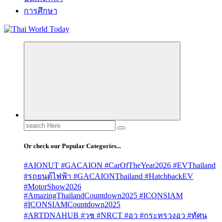
การศึกษา
Search
for:
Or check our Popular Categories...
#AIONUT #GACAION #CarOfTheYear2026 #EVThailand
#รถยนต์ไฟฟ้า #GACAIONThailand #HatchbackEV
#MotorShow2026
#AmazingThailandCountdown2025 #ICONSIAM
#ICONSIAMCountdown2025
#ARTDNAHUB #วช #NRCT #อว #กระทรวงอว #ทัศน