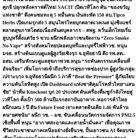
ศุภจี ปลุกพลังคราฟต์ไทย! SACIT เปิดเวทีโลก ดัน “ของขวัญ
แห่งชาติ” ดึงคนชมทะลุ 5 หมื่นคน เงินสะพัด 150 ลบ.
Tipco
Herbs เปิดเกมรุกส่ง 5 สมุนไพรไทยบุกตลาดเวลเนส มุ่งชิงแชร์
ตลาดสุขภาพโตต่อเนื่อง
ทันตบุคลากร – สพฐ. หวั่นเด็กไทยเริ่ม
สูบบุหรี่ตั้งแต่วัย 9 ขวบ ผนึกพลังเยาวชนจัดงาน “Zero Smoke
No Vape” สร้างสังคมไทยปลอดบุหรี่และบุหรี่ไฟฟ้า
วช. หนุน
มจธ. สร้างต้นแบบดูแลผู้สูงวัยเชิงรุก จ.อุทัยธานี ดึง รพ.สต.-
อสม. เสริมทักษะดูแลสุขภาพ
วช.หนุน “รถทันตกรรมเคลื่อนที่
อัจฉริยะ” เพิ่มโอกาสเข้าถึงบริการสุขภาพช่องปาก ผู้สูงวัย-กลุ่ม
เปราะบาง จ.อุทัยธานี
ผนึก 5 ภาคี “Beat the Pressure” สู้ภัยเงียบ
ความดันโลหิตสูง เปิด Dashboard แห่งชาติคุมโรคทั่วไทย
“แสน
ชัย” นำทีม Knockout บุก 20 ประเทศ ดันเครื่องดื่มชูกำลังไทยสู่
เวทีโลก ตั้งเป้า 500 ล้านปีแรก
สถาบันอาหาร–หอการค้าไทย
ผนึกแผน 3 ปี ดัน Future Food เจาะตลาดอินเดีย 1.46 พันล้าน
คน
“ยศชนัน” ผนึก วช. – มช. ขับเคลื่อนนวัตกรรมจัดการ PM2.5
เชิงพื้นที่ หนุน “อากาศสะอาดและสายน้ำมั่นคง” เพื่อคุณภาพ
ชีวิตประชาชนภาคเหนืออย่างยั่งยืน
วช. ปั้นเยาวชน AI จัดอบรม