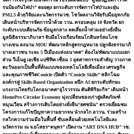
รนป้องกันไฟป่า” ดอยตุง ยกระดับการจัดการไฟป่าและฝุ่น
PM2.5 ด้วยวิจัยและนวัตกรรม
วช. โชว์ผลงานวิจัยรับมืออุทกภัย
เดินหน้าบริหารจัดการน้ำด้วย ววน. ครอบคลุม 10 จังหวัด ยก
ระดับระบบเตือนภัย-ข้อมูลกลาง ลดเสี่ยงน้ำท่วมอย่างยั่งยืน
มูลนิธิธรรมาภิบาลฯ จับมือโรงเรียนรัตนโกสินทร์สมโภช
บางเขน ลงนาม MOU พัฒนาหลักสูตรกฎหมาย ปลูกฝังธรรมาภิ
บาลเยาวชน ระยะ 5 ปี
เมืองแห่งอนาคต” ต้องไม่พัฒนาแบบแยก
ส่วน วีเอ็นยู เอเชีย แปซิฟิค เชื่อม 3 อุตสาหกรรมสำคัญ วางภาค
ตะวันออกเป็นพื้นที่ต้นแบบของเทคโนโลยีเพื่อเมือง เศรษฐกิจ
และคุณภาพชีวิต
Conicle เปิดตัว “Conicle Skills” พลิกโฉม
องค์กรสู่ Skills-Based Organization ผนึก AI ยกระดับทักษะ
แรงงานไทยรับโลกอนาคต
“อุไรวรรณ ตันติพิริยะกิจ” เดินหน้า
HomePro Circular Economy มุ่งเปลี่ยนของเก่าสู่ผลิตภัณฑ์
หมุนเวียน สร้างการเติบโตอย่างยั่งยืน
“ยศชนัน” ตรวจเยี่ยมชม
โครงการแก้ไขปัญหาความยากจน นำกลไก อววน. ร่วมสร้าง
กลไกความร่วมมือในพื้นที่ ขับเคลื่อนด้วยเทคโนโลยีและ
นวัตกรรม ณ จ.ยโสธร
“ดนุพร” เปิดงาน “ART DNA HUB” วช.