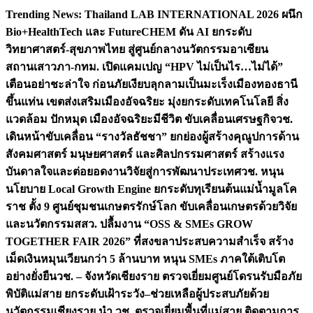
Skip
Trending News:
Thailand LAB INTERNATIONAL 2026 ผนึก
to
Bio+HealthTech และ FutureCHEM ดัน AI ยกระดับ
content
วิทยาศาสตร์-สุขภาพไทย สู่ศูนย์กลางนวัตกรรมอาเซียน
สถานเสาวภา-กทม. เปิดแคมเปญ “HPV ไม่เป็นไร…ไม่ได้”
เตือนอย่าชะล่าใจ ก่อนภัยเงียบลุกลามเป็นมะเร็ง
เมืองทองธานี
ขึ้นแท่น เขตส่งเสริมเมืองอัจฉริยะ มุ่งยกระดับเทคโนโลยี สิ่ง
แวดล้อม ปักหมุด เมืองอัจฉริยะมีชีวิต ขับเคลื่อนเศรษฐกิจ
วช.
เดินหน้าขับเคลื่อน “รางวัลธัชชา” ยกย่องผู้สร้างคุณูปการด้าน
สังคมศาสตร์ มนุษยศาสตร์ และศิลปกรรมศาสตร์ สร้างแรง
บันดาลใจและต่อยอดงานวิจัยสู่การพัฒนาประเทศ
วช. หนุน
นโยบาย Local Growth Engine ยกระดับทุเรียนต้นแม่น้ำมูลโค
ราช ตั้ง 9 ศูนย์ชุมชนเกษตรรักษ์โลก ขับเคลื่อนเกษตรด้วยวิจัย
และนวัตกรรม
สสว. ปลื้มงาน “OSS & SMEs GROW
TOGETHER FAIR 2026” ที่สงขลาประสบความสำเร็จ สร้าง
เม็ดเงินหมุนเวียนกว่า 5 ล้านบาท หนุน SMEs ภาคใต้เติบโต
อย่างยั่งยืน
วช. – จังหวัดเชียงราย ตรวจเยี่ยมศูนย์โดรนรับมือภัย
พิบัติแม่สาย ยกระดับเฝ้าระวัง–ช่วยเหลือผู้ประสบภัยด้วย
นวัตกรรม
เชียงราย นำ วช. ตรวจเยี่ยมพื้นที่แม่สาย ติดตามการ