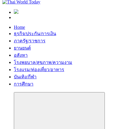
Home
ธุรกิจ/ประกัน/การเงิน
ภาครัฐ/ราชการ
ยานยนต์
อสังหา
โรงพยบาล/สุขภาพ/ความงาม
โรงแรม/ท่องเที่ยว/อาหาร
บันเทิง/กีฬา
การศึกษา