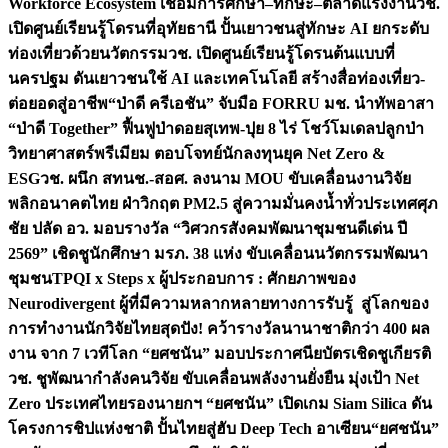
Workforce Ecosystem เชื่อมการศึกษา–ทักษะ–ตลาดแรงงาน
วช.
เปิดศูนย์เรียนรู้โดรนที่อุทัยธานี ปั้นเยาวชนสู่ทักษะ AI ยกระดับ
ท่องเที่ยวด้วยนวัตกรรม
วช. เปิดศูนย์เรียนรู้โดรนต้นแบบที่
นครปฐม ดันเยาวชนใช้ AI และเทคโนโลยี สร้างสื่อท่องเที่ยว-
ต่อยอดสู่อาชีพ
“ป่าดี ครีเอชัน” จับมือ FORRU มช. นำทัพอาสา
“ป่าดี Together” ฟื้นฟูป่าดอยสุเทพ-ปุย 8 ไร่ โชว์โมเดลปลูกป่า
วิทยาศาสตร์พรีเมียม ตอบโจทย์นักลงทุนยุค Net Zero &
ESG
วช. ผนึก สทนช.-สอศ. ลงนาม MOU ขับเคลื่อนงานวิจัย
พลิกอนาคตไทย ฝ่าวิกฤต PM2.5 สู่ความมั่นคงน้ำทั่วประเทศ
ศุภ
ชัย ปลัด อว. มอบรางวัล “วิศวกรสังคมพัฒนาชุมชนดีเด่น ปี
2569” เชิดชูนักศึกษา มรภ. 38 แห่ง ขับเคลื่อนนวัตกรรมพัฒนา
ชุมชน
TPQI x Steps x ผู้ประกอบการ : ศักยภาพของ
Neurodivergent ผู้ที่มีความหลากหลายทางการรับรู้ สู่โลกของ
การทำงาน
นักวิจัยไทยสุดปัง! คว้ารางวัลนานาชาติกว่า 400 ผล
งาน จาก 7 เวทีโลก “ยศชนัน” มอบประกาศนียบัตรเชิดชูเกียรติ
วช. ชูพัฒนากำลังคนวิจัย ขับเคลื่อนพลังงานยั่งยืน มุ่งเป้า Net
Zero ประเทศไทย
รองนายกฯ “ยศชนัน” เปิดเกม Siam Silica ดัน
โครงการชิปแห่งชาติ ปั้นไทยสู่ฮับ Deep Tech อาเซียน
“ยศชนัน”