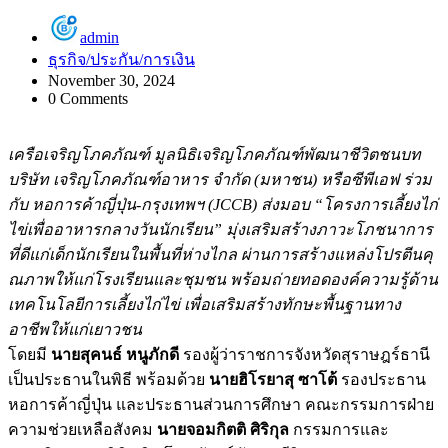
admin
ธุรกิจ/ประกัน/การเงิน
November 30, 2024
0 Comments
เครือเจริญโภคภัณฑ์ มูลนิธิเจริญโภคภัณฑ์พัฒนาชีวิ
ตชนบท
บริษัท เจริญโภคภัณฑ์อาหาร จำกัด (มหาชน) หรือซีพีเอฟ ร่วม
กับ หอการค้าญี่ปุ่น-กรุงเทพฯ (JCCB) ส่งมอบ “โครงการเลี้ยงไก่
ไข่เพื่
ออาหารกลางวันนักเรียน” มุ่งเสริมสร้างภาวะโภชนาการ
ที่
ดีแก่เด็กนักเรียนในพื้นที่ห่
างไกล ผ่านการสร้างแหล่งโปรตีนคุ
ณภาพให้แก่โรงเรียนและชุมชน พร้อมถ่ายทอดองค์ความรู้ด้
าน
เทคโนโลยีการเลี้ยงไก่ไข่ เพื่อเสริมสร้างทักษะพื้
นฐานทาง
อาชีพให้แก่เยาวชน
โดยมี
นายสุคนธ์ หนูภักดี
รองผู้ว่าราชการจังหวั
ดสุราษฎร์ธานี
เป็นประธานในพิธี พร้อมด้วย
นายฮิโรยาสุ ซาโต้
รองประธาน
หอการค้าญี่ปุ่น และประธานส่วนการศึกษา คณะกรรมการฝ่าย
ความช่วยเหลือสั
งคม
นายจอมกิตติ ศิริกุล
กรรมการและ