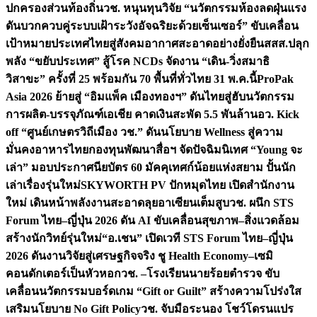
ปกครองส่วนท้องถิ่น
วช. หนุนทุนวิจัย “นวัตกรรมห้องลดฝุ่นแรง
ดันบวกควบคู่ระบบเฝ้าระวังอัจฉริยะด้วยเซ็นเซอร์” ขับเคลื่อน
เป้าหมายประเทศไทยสู่สังคมอากาศสะอาดอย่างยั่งยืน
สสส.ปลุก
พลัง “ขยับประเทศ” สู้โรค NCDs จัดงาน “เดิน-วิ่งสมาธิ
วิสาขะ” ครั้งที่ 25 พร้อมกัน 70 พื้นที่ทั่วไทย 31 พ.ค.นี้
ProPak
Asia 2026 ย้ายสู่ “อิมแพ็ค เมืองทองฯ” ดันไทยสู่ฮับนวัตกรรม
การผลิต-บรรจุภัณฑ์เอเชีย คาดเงินสะพัด 5.5 พันล้าน
อว. Kick
off “ศูนย์เกษตรวิถีเมือง วช.” ดันนโยบาย Wellness สู่ความ
มั่นคงอาหารไทย
กองทุนพัฒนาสื่อฯ จัดปัจฉิมนิเทศ “Young จะ
เล่า” มอบประกาศนียบัตร 60 มัคคุเทศก์น้อยแห่งสยาม ปั้นนัก
เล่าเรื่องรุ่นใหม่
SKYWORTH PV ปักหมุดไทย เปิดสำนักงาน
ใหม่ เดินหน้าพลังงานสะอาดลุยอาเซียนเต็มสูบ
วช. ผนึก STS
Forum ไทย–ญี่ปุ่น 2026 ดัน AI ขับเคลื่อนสุขภาพ–สิ่งแวดล้อม
สร้างนักวิทย์รุ่นใหม่
“อ.เชน” เปิดเวที STS Forum ไทย–ญี่ปุ่น
2026 ดันงานวิจัยสู่เศรษฐกิจจริง ชู Health Economy–เซมิ
คอนดักเตอร์เป็นหัวหอก
วช. –โรงเรียนนายร้อยตำรวจ ขับ
เคลื่อนนวัตกรรมบอร์ดเกม “Gift or Guilt” สร้างความโปร่งใส
เสริมนโยบาย No Gift Policy
วช. จับมือระนอง โชว์โดรนแปร