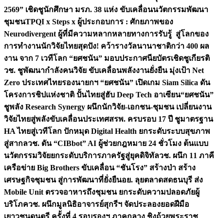
2569” เชิดชูนักศึกษา มรภ. 38 แห่ง ขับเคลื่อนนวัตกรรมพัฒนา
ชุมชน
TPQI x Steps x ผู้ประกอบการ : ศักยภาพของ
Neurodivergent ผู้ที่มีความหลากหลายทางการรับรู้ สู่โลกของ
การทำงาน
นักวิจัยไทยสุดปัง! คว้ารางวัลนานาชาติกว่า 400 ผล
งาน จาก 7 เวทีโลก “ยศชนัน” มอบประกาศนียบัตรเชิดชูเกียรติ
วช. ชูพัฒนากำลังคนวิจัย ขับเคลื่อนพลังงานยั่งยืน มุ่งเป้า Net
Zero ประเทศไทย
รองนายกฯ “ยศชนัน” เปิดเกม Siam Silica ดัน
โครงการชิปแห่งชาติ ปั้นไทยสู่ฮับ Deep Tech อาเซียน
“ยศชนัน”
ชูพลัง Research Synergy ผนึกนักวิจัย-เอกชน-ชุมชน เปลี่ยนงาน
วิจัยไทยสู่พลังขับเคลื่อนประเทศ
สรพ. ครบรอบ 17 ปี ชูมาตรฐาน
HA ไทยสู่เวทีโลก ปักหมุด Digital Health ยกระดับระบบสุขภาพ
สู่สากล
วช. ดัน “CIBbot” AI ผู้ช่วยกฎหมาย 24 ชั่วโมง ต้นแบบ
นวัตกรรมวิจัยยกระดับบริการภาครัฐสู่ยุคดิจิทัล
วช. ผนึก 11 ภาคี
เครือข่าย Big Brothers ขับเคลื่อน “ชันโรง” สร้างป่า สร้าง
เศรษฐกิจชุมชน สู่การพัฒนาที่ยั่งยืน
อย. ลุยตลาดสดธนบุรี ส่ง
Mobile Unit ตรวจอาหารถึงชุมชน ยกระดับความปลอดภัยผู้
บริโภค
วช. ผนึกมูลนิธิอาจารย์สุกรีฯ จัดประลองยอดฝีมือ
เยาวชนดนตรี ครั้งที่ 4 รอบรองฯ ภาคกลาง ชิงถ้วยพระราช