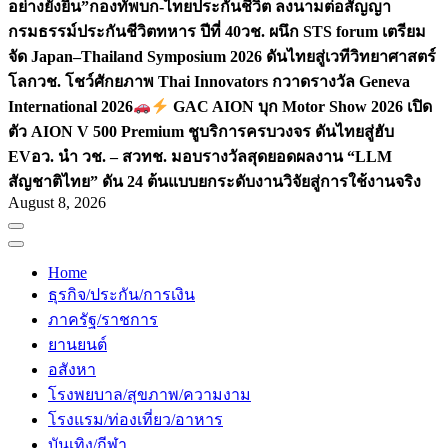
อย่างยั่งยืน”
กองทัพบก-ไทยประกันชีวิต ลงนามต่อสัญญา
กรมธรรม์ประกันชีวิตทหาร ปีที่ 40
วช. ผนึก STS forum เตรียม
จัด Japan–Thailand Symposium 2026 ดันไทยสู่เวทีวิทยาศาสตร์
โลก
วช. โชว์ศักยภาพ Thai Innovators กวาดรางวัล Geneva
International 2026
GAC AION บุก Motor Show 2026 เปิด
ตัว AION V 500 Premium ชูบริการครบวงจร ดันไทยสู่ฮับ
EV
อว. นำ วช. – สวทช. มอบรางวัลสุดยอดผลงาน “LLM
สัญชาติไทย” ดัน 24 ต้นแบบยกระดับงานวิจัยสู่การใช้งานจริง
August 8, 2026
Home
ธุรกิจ/ประกัน/การเงิน
ภาครัฐ/ราชการ
ยานยนต์
อสังหา
โรงพยบาล/สุขภาพ/ความงาม
โรงแรม/ท่องเที่ยว/อาหาร
บันเทิง/กีฬา