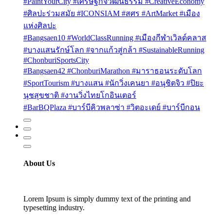
#PaintYourCity #เศรษฐกิจวัฒนธรรม #CreativeEconomy
#ศิลปะร่วมสมัย #ICONSIAM #สศร #ArtMarket #เมือง
แห่งศิลปะ
#Bangsaen10 #WorldClassRunning #เมืองกีฬาเวิลด์คลาส
#บางแสนรักษ์โลก #จากแก้วสู่กล้า #SustainableRunning
#ChonburiSportsCity
#Bangsaen42 #ChonburiMarathon #มาราธอนระดับโลก
#SportTourism #บางแสน #นักวิ่งเคนยา #อนุชิตจิว #ปิยะ
นุชสุขชาติ #งานวิ่งไทยโกอินเตอร์
#BarBQPlaza #บาร์บีคิวพลาซ่า #วิตอะเดย์ #บาร์บีกอน
About Us
Lorem Ipsum is simply dummy text of the printing and
typesetting industry.