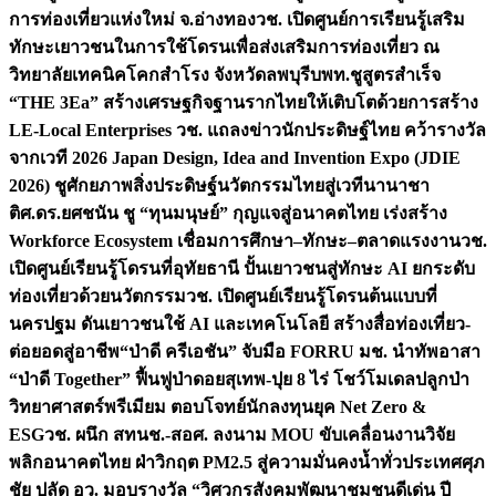
การท่องเที่ยวแห่งใหม่ จ.อ่างทอง
วช. เปิดศูนย์การเรียนรู้เสริม
ทักษะเยาวชนในการใช้โดรนเพื่อส่งเสริมการท่องเที่ยว ณ
วิทยาลัยเทคนิคโคกสำโรง จังหวัดลพบุรี
บพท.ชูสูตรสำเร็จ
“THE 3Ea” สร้างเศรษฐกิจฐานรากไทยให้เติบโตด้วยการสร้าง
LE-Local Enterprises
วช. แถลงข่าวนักประดิษฐ์ไทย คว้ารางวัล
จากเวที 2026 Japan Design, Idea and Invention Expo (JDIE
2026) ชูศักยภาพสิ่งประดิษฐ์นวัตกรรมไทยสู่เวทีนานาชา
ติ
ศ.ดร.ยศชนัน ชู “ทุนมนุษย์” กุญแจสู่อนาคตไทย เร่งสร้าง
Workforce Ecosystem เชื่อมการศึกษา–ทักษะ–ตลาดแรงงาน
วช.
เปิดศูนย์เรียนรู้โดรนที่อุทัยธานี ปั้นเยาวชนสู่ทักษะ AI ยกระดับ
ท่องเที่ยวด้วยนวัตกรรม
วช. เปิดศูนย์เรียนรู้โดรนต้นแบบที่
นครปฐม ดันเยาวชนใช้ AI และเทคโนโลยี สร้างสื่อท่องเที่ยว-
ต่อยอดสู่อาชีพ
“ป่าดี ครีเอชัน” จับมือ FORRU มช. นำทัพอาสา
“ป่าดี Together” ฟื้นฟูป่าดอยสุเทพ-ปุย 8 ไร่ โชว์โมเดลปลูกป่า
วิทยาศาสตร์พรีเมียม ตอบโจทย์นักลงทุนยุค Net Zero &
ESG
วช. ผนึก สทนช.-สอศ. ลงนาม MOU ขับเคลื่อนงานวิจัย
พลิกอนาคตไทย ฝ่าวิกฤต PM2.5 สู่ความมั่นคงน้ำทั่วประเทศ
ศุภ
ชัย ปลัด อว. มอบรางวัล “วิศวกรสังคมพัฒนาชุมชนดีเด่น ปี