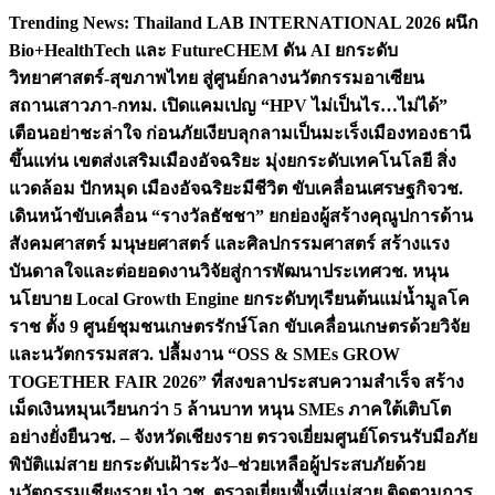
Skip
Trending News:
Thailand LAB INTERNATIONAL 2026 ผนึก
to
Bio+HealthTech และ FutureCHEM ดัน AI ยกระดับ
content
วิทยาศาสตร์-สุขภาพไทย สู่ศูนย์กลางนวัตกรรมอาเซียน
สถานเสาวภา-กทม. เปิดแคมเปญ “HPV ไม่เป็นไร…ไม่ได้”
เตือนอย่าชะล่าใจ ก่อนภัยเงียบลุกลามเป็นมะเร็ง
เมืองทองธานี
ขึ้นแท่น เขตส่งเสริมเมืองอัจฉริยะ มุ่งยกระดับเทคโนโลยี สิ่ง
แวดล้อม ปักหมุด เมืองอัจฉริยะมีชีวิต ขับเคลื่อนเศรษฐกิจ
วช.
เดินหน้าขับเคลื่อน “รางวัลธัชชา” ยกย่องผู้สร้างคุณูปการด้าน
สังคมศาสตร์ มนุษยศาสตร์ และศิลปกรรมศาสตร์ สร้างแรง
บันดาลใจและต่อยอดงานวิจัยสู่การพัฒนาประเทศ
วช. หนุน
นโยบาย Local Growth Engine ยกระดับทุเรียนต้นแม่น้ำมูลโค
ราช ตั้ง 9 ศูนย์ชุมชนเกษตรรักษ์โลก ขับเคลื่อนเกษตรด้วยวิจัย
และนวัตกรรม
สสว. ปลื้มงาน “OSS & SMEs GROW
TOGETHER FAIR 2026” ที่สงขลาประสบความสำเร็จ สร้าง
เม็ดเงินหมุนเวียนกว่า 5 ล้านบาท หนุน SMEs ภาคใต้เติบโต
อย่างยั่งยืน
วช. – จังหวัดเชียงราย ตรวจเยี่ยมศูนย์โดรนรับมือภัย
พิบัติแม่สาย ยกระดับเฝ้าระวัง–ช่วยเหลือผู้ประสบภัยด้วย
นวัตกรรม
เชียงราย นำ วช. ตรวจเยี่ยมพื้นที่แม่สาย ติดตามการ