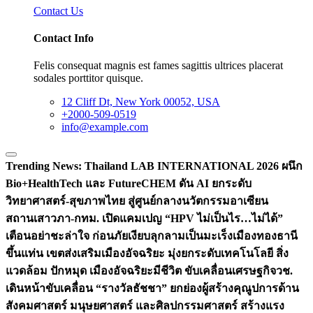
Contact Us
Contact Info
Felis consequat magnis est fames sagittis ultrices placerat
sodales porttitor quisque.
12 Cliff Dt, New York 00052, USA
+2000-509-0519
info@example.com
Trending News:
Thailand LAB INTERNATIONAL 2026 ผนึก
Bio+HealthTech และ FutureCHEM ดัน AI ยกระดับ
วิทยาศาสตร์-สุขภาพไทย สู่ศูนย์กลางนวัตกรรมอาเซียน
สถานเสาวภา-กทม. เปิดแคมเปญ “HPV ไม่เป็นไร…ไม่ได้”
เตือนอย่าชะล่าใจ ก่อนภัยเงียบลุกลามเป็นมะเร็ง
เมืองทองธานี
ขึ้นแท่น เขตส่งเสริมเมืองอัจฉริยะ มุ่งยกระดับเทคโนโลยี สิ่ง
แวดล้อม ปักหมุด เมืองอัจฉริยะมีชีวิต ขับเคลื่อนเศรษฐกิจ
วช.
เดินหน้าขับเคลื่อน “รางวัลธัชชา” ยกย่องผู้สร้างคุณูปการด้าน
สังคมศาสตร์ มนุษยศาสตร์ และศิลปกรรมศาสตร์ สร้างแรง