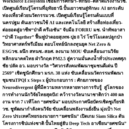
Workforce Ecosystem เชื่อมการศึกษา–ทักษะ–ตลาดแรงงาน
วช.
เปิดศูนย์เรียนรู้โดรนที่อุทัยธานี ปั้นเยาวชนสู่ทักษะ AI ยกระดับ
ท่องเที่ยวด้วยนวัตกรรม
วช. เปิดศูนย์เรียนรู้โดรนต้นแบบที่
นครปฐม ดันเยาวชนใช้ AI และเทคโนโลยี สร้างสื่อท่องเที่ยว-
ต่อยอดสู่อาชีพ
“ป่าดี ครีเอชัน” จับมือ FORRU มช. นำทัพอาสา
“ป่าดี Together” ฟื้นฟูป่าดอยสุเทพ-ปุย 8 ไร่ โชว์โมเดลปลูกป่า
วิทยาศาสตร์พรีเมียม ตอบโจทย์นักลงทุนยุค Net Zero &
ESG
วช. ผนึก สทนช.-สอศ. ลงนาม MOU ขับเคลื่อนงานวิจัย
พลิกอนาคตไทย ฝ่าวิกฤต PM2.5 สู่ความมั่นคงน้ำทั่วประเทศ
ศุภ
ชัย ปลัด อว. มอบรางวัล “วิศวกรสังคมพัฒนาชุมชนดีเด่น ปี
2569” เชิดชูนักศึกษา มรภ. 38 แห่ง ขับเคลื่อนนวัตกรรมพัฒนา
ชุมชน
TPQI x Steps x ผู้ประกอบการ : ศักยภาพของ
Neurodivergent ผู้ที่มีความหลากหลายทางการรับรู้ สู่โลกของ
การทำงาน
นักวิจัยไทยสุดปัง! คว้ารางวัลนานาชาติกว่า 400 ผล
งาน จาก 7 เวทีโลก “ยศชนัน” มอบประกาศนียบัตรเชิดชูเกียรติ
วช. ชูพัฒนากำลังคนวิจัย ขับเคลื่อนพลังงานยั่งยืน มุ่งเป้า Net
Zero ประเทศไทย
รองนายกฯ “ยศชนัน” เปิดเกม Siam Silica ดัน
โครงการชิปแห่งชาติ ปั้นไทยสู่ฮับ Deep Tech อาเซียน
“ยศชนัน”