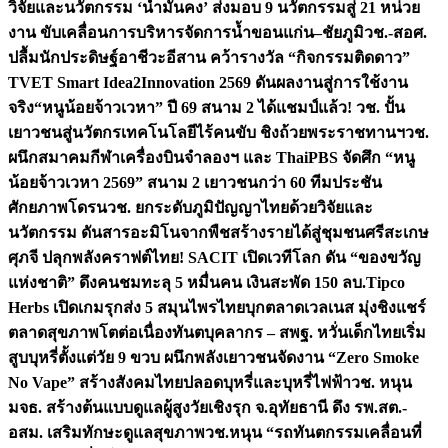
วิจัยและนวัตกรรม ‘น้ำมั่นคง’ ส่งมอบ 9 นวัตกรรมสู่ 21 หน่วย
งาน ขับเคลื่อนการบริหารจัดการน้ำขอนแก่น–ชัยภูมิ
วช.-สอศ.
ปลื้มนักประดิษฐ์อาชีวะอีสาน คว้ารางวัล “กิจกรรมติดดาว”
TVET Smart Idea2Innovation 2569 ดันผลงานสู่การใช้งาน
จริง
“หนูน้อยจ้าวเวหา” ปี 69 สนาม 2 ได้แชมป์แล้ว! วช. ปั้น
เยาวชนสู่นวัตกรเทคโนโลยีไร้คนขับ ชิงถ้วยพระราชทานฯ
วช.
ผนึกสมาคมกีฬาเครื่องบินจำลองฯ และ ThaiPBS จัดศึก “หนู
น้อยจ้าวเวหา 2569” สนาม 2 เยาวชนกว่า 60 ทีมประชัน
ศักยภาพโดรน
วช. ยกระดับภูมิปัญญาไทยด้วยวิจัยและ
นวัตกรรม ดันสารอะมิโนจากพืชสร้างรายได้สู่ชุมชนศรีสะเกษ
ศุภจี ปลุกพลังคราฟต์ไทย! SACIT เปิดเวทีโลก ดัน “ของขวัญ
แห่งชาติ” ดึงคนชมทะลุ 5 หมื่นคน เงินสะพัด 150 ลบ.
Tipco
Herbs เปิดเกมรุกส่ง 5 สมุนไพรไทยบุกตลาดเวลเนส มุ่งชิงแชร์
ตลาดสุขภาพโตต่อเนื่อง
ทันตบุคลากร – สพฐ. หวั่นเด็กไทยเริ่ม
สูบบุหรี่ตั้งแต่วัย 9 ขวบ ผนึกพลังเยาวชนจัดงาน “Zero Smoke
No Vape” สร้างสังคมไทยปลอดบุหรี่และบุหรี่ไฟฟ้า
วช. หนุน
มจธ. สร้างต้นแบบดูแลผู้สูงวัยเชิงรุก จ.อุทัยธานี ดึง รพ.สต.-
อสม. เสริมทักษะดูแลสุขภาพ
วช.หนุน “รถทันตกรรมเคลื่อนที่