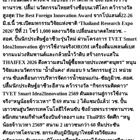
ทานฯ
วช. ปลื้ม! นวัตกรรมไทยสร้างชื่อบนเวทีโลก คว้ารางวัล
สูงสุด The Best Foreign Innovation Award จากโปแลนด์
22-26
มิ.ย.นี้ วช.เปิดมหกรรมวิจัยแห่งชาติ ‘Thailand Research Expo
2026’ ปีที่ 21 โชว์ 1,000 ผลงานวิจัย เปลี่ยนอนาคตไทย
วช. –
สอศ. ปั้นนักประดิษฐ์อาชีวะรุ่นใหม่ ผ่านโครงการ TVET Smart
Idea2Innovation สู่การใช้งานจริง
OROM เครื่องดื่มแพลนต์เบส
จากมะม่วงหิมพานต์และกล้วยน้ำว้าดิบ สร้างกระแสใน
THAIFEX 2026 ดึงความสนใจผู้ซื้อหลายประเทศ
“ดนุพร” หนุน
วิจัยและนวัตกรรม ‘น้ำมั่นคง’ ส่งมอบ 9 นวัตกรรมสู่ 21 หน่วย
งาน ขับเคลื่อนการบริหารจัดการน้ำขอนแก่น–ชัยภูมิ
วช.-สอศ.
ปลื้มนักประดิษฐ์อาชีวะอีสาน คว้ารางวัล “กิจกรรมติดดาว”
TVET Smart Idea2Innovation 2569 ดันผลงานสู่การใช้งาน
จริง
“หนูน้อยจ้าวเวหา” ปี 69 สนาม 2 ได้แชมป์แล้ว! วช. ปั้น
เยาวชนสู่นวัตกรเทคโนโลยีไร้คนขับ ชิงถ้วยพระราชทานฯ
วช.
ผนึกสมาคมกีฬาเครื่องบินจำลองฯ และ ThaiPBS จัดศึก “หนู
น้อยจ้าวเวหา 2569” สนาม 2 เยาวชนกว่า 60 ทีมประชัน
ศักยภาพโดรน
วช. ยกระดับภูมิปัญญาไทยด้วยวิจัยและ