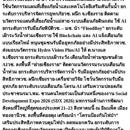
ใช้นวัตกรรมแผนที่เสี่ยงภัยน้ำและเทคโนโลยีเสริมคันกั้นน้ำ ยก
ระดับการบริหารจัดการอุทกภัย
วช. ผนึก จ.เชียงราย ติดตาม
นวัตกรรมแผนที่เสี่ยงภัยน้ำแม่สาย-ระบบเตือนภัยดินถล่ม ใช้ AI
ยกระดับการรับมือภัยพิบัติ
วช. – มช. นำ “FloodBoy” ยกระดับ
เฝ้าระวังน้ำท่วมเชียงราย ใช้ Blockchain และ AI แจ้งเตือนภัย
แบบเรียลไทม์ หนุนชุมชนรับมืออุทกภัยอย่างมีประสิทธิภาพ
วช.
ส่งมอบนวัตกรรม Hydro Vision Plus/AI ให้ ต.นางแล
จ.เชียงราย ยกระดับระบบเฝ้าระวัง-เตือนภัยน้ำท่วมชุมชนด้วย
AI
วช. ลงพื้นที่ “ฝายเชียงราย” ติดตามนวัตกรรมระบบเตือนภัย
น้ำท่วม ยกระดับการบริหารจัดการน้ำ รับมืออุทกภัยอย่างมีประ
สิทธิภาพ
วช. ผนึกเชียงราย-เครือข่ายวิจัย โชว์นวัตกรรมรับมือ
อุทกภัย ยกระดับระบบเตือนภัย-โดรน-AI เสริมความปลอดภัย
ประชาชน
รมว.พม. ชวนคนไทยร่วมเป็นส่วนหนึ่งของงาน Social
Development Expo 2026 (SDX 2026) มหกรรมด้านการพัฒนา
สังคมที่ใหญ่ที่สุดของประเทศ 21–23 สิงหาคมนี้ ณ อิมแพ็ค เมือง
ทองธานี
วช. ลงพื้นที่ดอยตุง เตรียมนำ “โดรนป้องกันไฟป่า”
เสริมประสิทธิภาพควบคุมไฟป่า-ลดหมอกควัน ยกระดับการ
จัดการเชิงรุกด้วยนวัตกรรม
วช.เปิดต้นแบบ “ศูนย์ปฏิบัติการโด