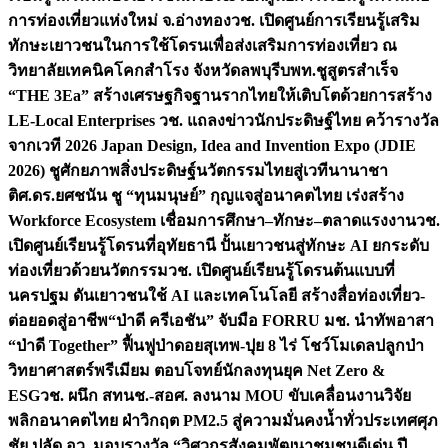
การท่องเที่ยวแห่งใหม่ จ.อ่างทอง
วช. เปิดศูนย์การเรียนรู้เสริม
ทักษะเยาวชนในการใช้โดรนเพื่อส่งเสริมการท่องเที่ยว ณ
วิทยาลัยเทคนิคโคกสำโรง จังหวัดลพบุรี
บพท.ชูสูตรสำเร็จ
“THE 3Ea” สร้างเศรษฐกิจฐานรากไทยให้เติบโตด้วยการสร้าง
LE-Local Enterprises
วช. แถลงข่าวนักประดิษฐ์ไทย คว้ารางวัล
จากเวที 2026 Japan Design, Idea and Invention Expo (JDIE
2026) ชูศักยภาพสิ่งประดิษฐ์นวัตกรรมไทยสู่เวทีนานาชา
ติ
ศ.ดร.ยศชนัน ชู “ทุนมนุษย์” กุญแจสู่อนาคตไทย เร่งสร้าง
Workforce Ecosystem เชื่อมการศึกษา–ทักษะ–ตลาดแรงงาน
วช.
เปิดศูนย์เรียนรู้โดรนที่อุทัยธานี ปั้นเยาวชนสู่ทักษะ AI ยกระดับ
ท่องเที่ยวด้วยนวัตกรรม
วช. เปิดศูนย์เรียนรู้โดรนต้นแบบที่
นครปฐม ดันเยาวชนใช้ AI และเทคโนโลยี สร้างสื่อท่องเที่ยว-
ต่อยอดสู่อาชีพ
“ป่าดี ครีเอชัน” จับมือ FORRU มช. นำทัพอาสา
“ป่าดี Together” ฟื้นฟูป่าดอยสุเทพ-ปุย 8 ไร่ โชว์โมเดลปลูกป่า
วิทยาศาสตร์พรีเมียม ตอบโจทย์นักลงทุนยุค Net Zero &
ESG
วช. ผนึก สทนช.-สอศ. ลงนาม MOU ขับเคลื่อนงานวิจัย
พลิกอนาคตไทย ฝ่าวิกฤต PM2.5 สู่ความมั่นคงน้ำทั่วประเทศ
ศุภ
ชัย ปลัด อว. มอบรางวัล “วิศวกรสังคมพัฒนาชุมชนดีเด่น ปี