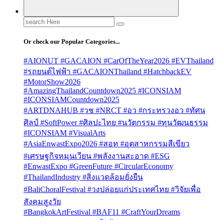
Search
for:
Or check our Popular Categories...
#AIONUT #GACAION #CarOfTheYear2026 #EVThailand
#รถยนต์ไฟฟ้า #GACAIONThailand #HatchbackEV
#MotorShow2026
#AmazingThailandCountdown2025 #ICONSIAM
#ICONSIAMCountdown2025
#ARTDNAHUB #วช #NRCT #อว #กระทรวงอว #ทัศน
ศิลป์ #SoftPower #ศิลปะไทย #นวัตกรรม #ทุนวัฒนธรรม
#ICONSIAM #VisualArts
#AsiaEnwastExpo2026 #สอท #อุตสาหกรรมสีเขียว
#เศรษฐกิจหมุนเวียน #พลังงานสะอาด #ESG
#EnwastExpo #GreenFuture #CircularEconomy
#ThailandIndustry #สิ่งแวดล้อมยั่งยืน
#BaliChoralFestival #วงปล่อยแก่ประเทศไทย #วิจัยเพื่อ
สังคมสูงวัย
#BangkokArtFestival #BAF11 #CraftYourDreams