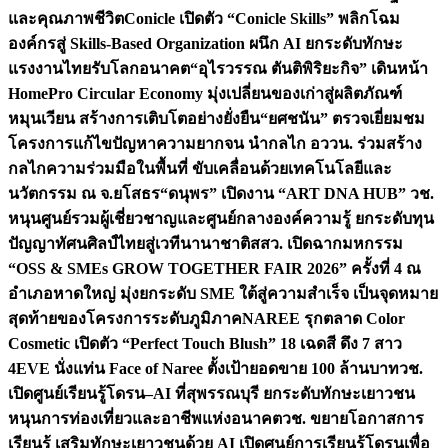
และคุณภาพชีวิต
Conicle เปิดตัว “Conicle Skills” พลิกโฉม
องค์กรสู่ Skills-Based Organization ผนึก AI ยกระดับทักษะ
แรงงานไทยรับโลกอนาคต
“อุไรวรรณ ตันติพิริยะกิจ” เดินหน้า
HomePro Circular Economy มุ่งเปลี่ยนของเก่าสู่ผลิตภัณฑ์
หมุนเวียน สร้างการเติบโตอย่างยั่งยืน
“ยศชนัน” ตรวจเยี่ยมชม
โครงการแก้ไขปัญหาความยากจน นำกลไก อววน. ร่วมสร้าง
กลไกความร่วมมือในพื้นที่ ขับเคลื่อนด้วยเทคโนโลยีและ
นวัตกรรม ณ จ.ยโสธร
“ดนุพร” เปิดงาน “ART DNA HUB” วช.
หนุนศูนย์รวมผู้เชี่ยวชาญและศูนย์กลางองค์ความรู้ ยกระดับทุน
ปัญญาทัศนศิลป์ไทยสู่เวทีนานาชาติ
สสว. เปิดฉากมหกรรม
“OSS & SMEs GROW TOGETHER FAIR 2026” ครั้งที่ 4 ณ
อำเภอหาดใหญ่ มุ่งยกระดับ SME ใต้สู่ความสำเร็จ เป็นจุดหมาย
สุดท้ายของโครงการระดับภูมิภาค
NAREE รุกตลาด Color
Cosmetic เปิดตัว “Perfect Touch Blush” 18 เฉดสี ดึง 7 สาว
4EVE นั่งแท่น Face of Naree ตั้งเป้ายอดขาย 100 ล้านบาท
วช.
เปิดศูนย์เรียนรู้โดรน–AI ที่สุพรรณบุรี ยกระดับทักษะเยาวชน
หนุนการท่องเที่ยวและอาชีพแห่งอนาคต
วช. ขยายโอกาสการ
เรียนรู้ เสริมทักษะเยาวชนด้วย AI เปิดศูนย์การเรียนรู้โดรนเพื่อ