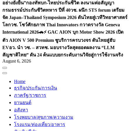
อย่างยั่งยืน”
กองทัพบก-ไทยประกันชีวิต ลงนามต่อสัญญา
กรมธรรม์ประกันชีวิตทหาร ปีที่ 40
วช. ผนึก STS forum เตรียม
จัด Japan–Thailand Symposium 2026 ดันไทยสู่เวทีวิทยาศาสตร์
โลก
วช. โชว์ศักยภาพ Thai Innovators กวาดรางวัล Geneva
International 2026
🚗⚡️ GAC AION บุก Motor Show 2026 เปิด
ตัว AION V 500 Premium ชูบริการครบวงจร ดันไทยสู่ฮับ
EV
อว. นำ วช. – สวทช. มอบรางวัลสุดยอดผลงาน “LLM
สัญชาติไทย” ดัน 24 ต้นแบบยกระดับงานวิจัยสู่การใช้งานจริง
August 6, 2026
Home
ธุรกิจ/ประกัน/การเงิน
ภาครัฐ/ราชการ
ยานยนต์
อสังหา
โรงพยบาล/สุขภาพ/ความงาม
โรงแรม/ท่องเที่ยว/อาหาร