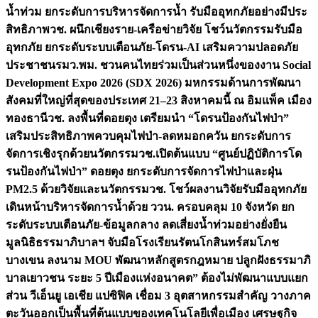
น้ำท่วม ยกระดับการบริหารจัดการน้ำ รับมืออุทกภัยอย่างมีประ
สิทธิภาพ
วช. ผนึกเชียงราย-เครือข่ายวิจัย โชว์นวัตกรรมรับมือ
อุทกภัย ยกระดับระบบเตือนภัย-โดรน-AI เสริมความปลอดภัย
ประชาชน
รมว.พม. ชวนคนไทยร่วมเป็นส่วนหนึ่งของงาน Social
Development Expo 2026 (SDX 2026) มหกรรมด้านการพัฒนา
สังคมที่ใหญ่ที่สุดของประเทศ 21–23 สิงหาคมนี้ ณ อิมแพ็ค เมือง
ทองธานี
วช. ลงพื้นที่ดอยตุง เตรียมนำ “โดรนป้องกันไฟป่า”
เสริมประสิทธิภาพควบคุมไฟป่า-ลดหมอกควัน ยกระดับการ
จัดการเชิงรุกด้วยนวัตกรรม
วช.เปิดต้นแบบ “ศูนย์ปฏิบัติการโด
รนป้องกันไฟป่า” ดอยตุง ยกระดับการจัดการไฟป่าและฝุ่น
PM2.5 ด้วยวิจัยและนวัตกรรม
วช. โชว์ผลงานวิจัยรับมืออุทกภัย
เดินหน้าบริหารจัดการน้ำด้วย ววน. ครอบคลุม 10 จังหวัด ยก
ระดับระบบเตือนภัย-ข้อมูลกลาง ลดเสี่ยงน้ำท่วมอย่างยั่งยืน
มูลนิธิธรรมาภิบาลฯ จับมือโรงเรียนรัตนโกสินทร์สมโภช
บางเขน ลงนาม MOU พัฒนาหลักสูตรกฎหมาย ปลูกฝังธรรมาภิ
บาลเยาวชน ระยะ 5 ปี
เมืองแห่งอนาคต” ต้องไม่พัฒนาแบบแยก
ส่วน วีเอ็นยู เอเชีย แปซิฟิค เชื่อม 3 อุตสาหกรรมสำคัญ วางภาค
ตะวันออกเป็นพื้นที่ต้นแบบของเทคโนโลยีเพื่อเมือง เศรษฐกิจ