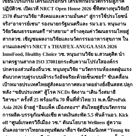
เขียนโปรแกรมโดรนแปรอักษร เสริมทักษะนวัตกรรมสู่ภาค
ปฏิบัติ
วช. เปิดเวที NRCT Open House 2026 ชี้ทิศทางทุนวิจัยปี
2570 ดันงานวิจัย “สังคมและความมั่นคง” สู่การใช้ประโยชน์
จริง
“อาจารย์เชน” รองนายกรัฐมนตรีและ รมว.อว. หนุนงาน
วิจัยวัฒนธรรมดนตรี “ท่าสยาม” สร้างคุณค่าวัฒนธรรมไทยสู่
สากล
วช. เชิญชมผลงานวิจัยและนวัตกรรมอาหารสุขภาพ ใน
งานแถลงข่าว NRCT x THAIFEX-ANUGA ASIA 2026
InnoFood, Healthy Choice
วช. หนุนงานวิจัย ม.สวนดุสิต นำ
มาตรฐานสากล ISO 37001ยกระดับความโปร่งใสองค์กร
ปกครองส่วนท้องถิ่น
วช. หนุนทุนวิจัย “นวัตกรรมห้องลดฝุ่นแรง
ดันบวกควบคู่ระบบเฝ้าระวังอัจฉริยะด้วยเซ็นเซอร์” ขับเคลื่อน
เป้าหมายประเทศไทยสู่สังคมอากาศสะอาดอย่างยั่งยืน
สสส.ปลุก
พลัง “ขยับประเทศ” สู้โรค NCDs จัดงาน “เดิน-วิ่งสมาธิ
วิสาขะ” ครั้งที่ 25 พร้อมกัน 70 พื้นที่ทั่วไทย 31 พ.ค.นี้
ProPak
Asia 2026 ย้ายสู่ “อิมแพ็ค เมืองทองฯ” ดันไทยสู่ฮับนวัตกรรม
การผลิต-บรรจุภัณฑ์เอเชีย คาดเงินสะพัด 5.5 พันล้าน
อว. Kick
off “ศูนย์เกษตรวิถีเมือง วช.” ดันนโยบาย Wellness สู่ความ
มั่นคงอาหารไทย
กองทุนพัฒนาสื่อฯ จัดปัจฉิมนิเทศ “Young จะ