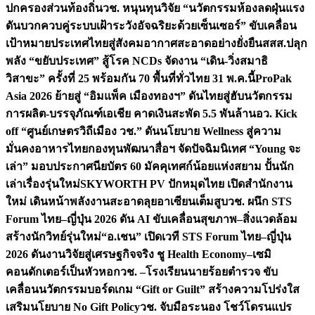
ปกครองส่วนท้องถิ่น
วช. หนุนทุนวิจัย “นวัตกรรมห้องลดฝุ่นแรง
ดันบวกควบคู่ระบบเฝ้าระวังอัจฉริยะด้วยเซ็นเซอร์” ขับเคลื่อน
เป้าหมายประเทศไทยสู่สังคมอากาศสะอาดอย่างยั่งยืน
สสส.ปลุก
พลัง “ขยับประเทศ” สู้โรค NCDs จัดงาน “เดิน-วิ่งสมาธิ
วิสาขะ” ครั้งที่ 25 พร้อมกัน 70 พื้นที่ทั่วไทย 31 พ.ค.นี้
ProPak
Asia 2026 ย้ายสู่ “อิมแพ็ค เมืองทองฯ” ดันไทยสู่ฮับนวัตกรรม
การผลิต-บรรจุภัณฑ์เอเชีย คาดเงินสะพัด 5.5 พันล้าน
อว. Kick
off “ศูนย์เกษตรวิถีเมือง วช.” ดันนโยบาย Wellness สู่ความ
มั่นคงอาหารไทย
กองทุนพัฒนาสื่อฯ จัดปัจฉิมนิเทศ “Young จะ
เล่า” มอบประกาศนียบัตร 60 มัคคุเทศก์น้อยแห่งสยาม ปั้นนัก
เล่าเรื่องรุ่นใหม่
SKYWORTH PV ปักหมุดไทย เปิดสำนักงาน
ใหม่ เดินหน้าพลังงานสะอาดลุยอาเซียนเต็มสูบ
วช. ผนึก STS
Forum ไทย–ญี่ปุ่น 2026 ดัน AI ขับเคลื่อนสุขภาพ–สิ่งแวดล้อม
สร้างนักวิทย์รุ่นใหม่
“อ.เชน” เปิดเวที STS Forum ไทย–ญี่ปุ่น
2026 ดันงานวิจัยสู่เศรษฐกิจจริง ชู Health Economy–เซมิ
คอนดักเตอร์เป็นหัวหอก
วช. –โรงเรียนนายร้อยตำรวจ ขับ
เคลื่อนนวัตกรรมบอร์ดเกม “Gift or Guilt” สร้างความโปร่งใส
เสริมนโยบาย No Gift Policy
วช. จับมือระนอง โชว์โดรนแปร