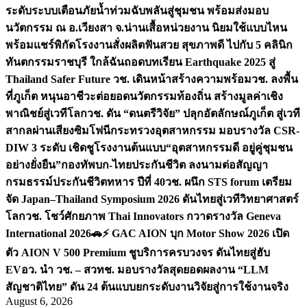
ระดับระบบเตือนภัยน้ำท่วมฉับพลันสู่ชุมชน พร้อมส่งมอบ
นวัตกรรม ณ อ.เวียงสา จ.น่าน
เสื้อหน่วยงาน นิยมใช้แบบไหน
พร้อมแชร์พิกัดโรงงานสั่งผลิต
ฟันสวย สุขภาพดี ไปกับ 5 คลินิก
ทันตกรรมราชบุรี ใกล้ฉัน
ถอดบทเรียน Earthquake 2025 สู่
Thailand Safer Future วช. เดินหน้าสร้างความพร้อม
วช. ลงพื้น
ที่ภูเก็ต หนุนอาชีวะต่อยอดนวัตกรรมท้องถิ่น สร้างมูลค่าเชิง
พาณิชย์สู่เวทีโลก
วช. ดัน “ดนตรีวิจัย” ปลุกอัตลักษณ์ภูเก็ต สู่เวที
สากลผ่านเสียงซิมโฟนี
กระทรวงอุตสาหกรรม มอบรางวัล CSR-
DIW 3 ระดับ เชิดชูโรงงานต้นแบบ“อุตสาหกรรมดี อยู่คู่ชุมชน
อย่างยั่งยืน”
กองทัพบก-ไทยประกันชีวิต ลงนามต่อสัญญา
กรมธรรม์ประกันชีวิตทหาร ปีที่ 40
วช. ผนึก STS forum เตรียม
จัด Japan–Thailand Symposium 2026 ดันไทยสู่เวทีวิทยาศาสตร์
โลก
วช. โชว์ศักยภาพ Thai Innovators กวาดรางวัล Geneva
International 2026
🚗⚡️ GAC AION บุก Motor Show 2026 เปิด
ตัว AION V 500 Premium ชูบริการครบวงจร ดันไทยสู่ฮับ
EV
อว. นำ วช. – สวทช. มอบรางวัลสุดยอดผลงาน “LLM
สัญชาติไทย” ดัน 24 ต้นแบบยกระดับงานวิจัยสู่การใช้งานจริง
August 6, 2026