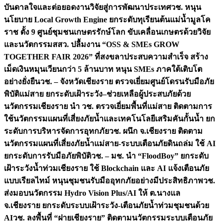
บันดาลใจและต่อยอดงานวิจัยสู่การพัฒนาประเทศ
วช. หนุน
นโยบาย Local Growth Engine ยกระดับทุเรียนต้นแม่น้ำมูลโค
ราช ตั้ง 9 ศูนย์ชุมชนเกษตรรักษ์โลก ขับเคลื่อนเกษตรด้วยวิจัย
และนวัตกรรม
สสว. ปลื้มงาน “OSS & SMEs GROW
TOGETHER FAIR 2026” ที่สงขลาประสบความสำเร็จ สร้าง
เม็ดเงินหมุนเวียนกว่า 5 ล้านบาท หนุน SMEs ภาคใต้เติบโต
อย่างยั่งยืน
วช. – จังหวัดเชียงราย ตรวจเยี่ยมศูนย์โดรนรับมือภัย
พิบัติแม่สาย ยกระดับเฝ้าระวัง–ช่วยเหลือผู้ประสบภัยด้วย
นวัตกรรม
เชียงราย นำ วช. ตรวจเยี่ยมพื้นที่แม่สาย ติดตามการ
ใช้นวัตกรรมแผนที่เสี่ยงภัยน้ำและเทคโนโลยีเสริมคันกั้นน้ำ ยก
ระดับการบริหารจัดการอุทกภัย
วช. ผนึก จ.เชียงราย ติดตาม
นวัตกรรมแผนที่เสี่ยงภัยน้ำแม่สาย-ระบบเตือนภัยดินถล่ม ใช้ AI
ยกระดับการรับมือภัยพิบัติ
วช. – มช. นำ “FloodBoy” ยกระดับ
เฝ้าระวังน้ำท่วมเชียงราย ใช้ Blockchain และ AI แจ้งเตือนภัย
แบบเรียลไทม์ หนุนชุมชนรับมืออุทกภัยอย่างมีประสิทธิภาพ
วช.
ส่งมอบนวัตกรรม Hydro Vision Plus/AI ให้ ต.นางแล
จ.เชียงราย ยกระดับระบบเฝ้าระวัง-เตือนภัยน้ำท่วมชุมชนด้วย
AI
วช. ลงพื้นที่ “ฝายเชียงราย” ติดตามนวัตกรรมระบบเตือนภัย