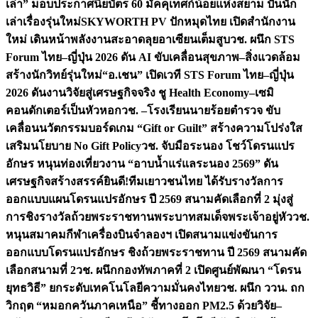
เล่า” มอบประกาศนียบัตร 60 มัคคุเทศก์น้อยแห่งสยาม ปั้นนัก
เล่าเรื่องรุ่นใหม่
SKYWORTH PV ปักหมุดไทย เปิดสำนักงาน
ใหม่ เดินหน้าพลังงานสะอาดลุยอาเซียนเต็มสูบ
วช. ผนึก STS
Forum ไทย–ญี่ปุ่น 2026 ดัน AI ขับเคลื่อนสุขภาพ–สิ่งแวดล้อม
สร้างนักวิทย์รุ่นใหม่
“อ.เชน” เปิดเวที STS Forum ไทย–ญี่ปุ่น
2026 ดันงานวิจัยสู่เศรษฐกิจจริง ชู Health Economy–เซมิ
คอนดักเตอร์เป็นหัวหอก
วช. –โรงเรียนนายร้อยตำรวจ ขับ
เคลื่อนนวัตกรรมบอร์ดเกม “Gift or Guilt” สร้างความโปร่งใส
เสริมนโยบาย No Gift Policy
วช. จับมือระนอง โชว์โดรนแปร
อักษร หนุนท่องเที่ยวงาน “อาบน้ำแร่แลระนอง 2569” ดัน
เศรษฐกิจสร้างสรรค์
ยินดี!ทีมเยาวชนไทย ได้รับรางวัลการ
ออกแบบแผนโดรนแปรอักษร ปี 2569 สนามคัดเลือกที่ 2 มุ่งสู่
การชิงรางวัลถ้วยพระราชทานพระบาทสมเด็จพระเจ้าอยู่หัว
วช.
หนุนสมาคมกีฬาเครื่องบินจำลองฯ เปิดสนามแข่งขันการ
ออกแบบโดรนแปรอักษร ชิงถ้วยพระราชทาน ปี 2569 สนามคัด
เลือกสนามที่ 2
วช. ผนึกกองทัพภาคที่ 2 เปิดศูนย์พัฒนา “โดรน
ยุทธวิธี” ยกระดับเทคโนโลยีความมั่นคงไทย
วช. ผนึก ววน. ถก
วิกฤต “หมอกควันภาคเหนือ” ชี้ทางออก PM2.5 ด้วยวิจัย–