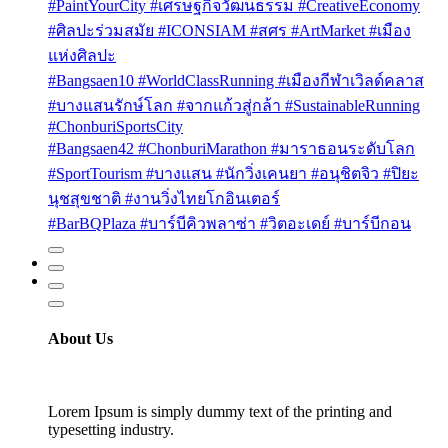
#PaintYourCity #เศรษฐกิจวัฒนธรรม #CreativeEconomy
#ศิลปะร่วมสมัย #ICONSIAM #สศร #ArtMarket #เมือง
แห่งศิลปะ
#Bangsaen10 #WorldClassRunning #เมืองกีฬาเวิลด์คลาส
#บางแสนรักษ์โลก #จากแก้วสู่กล้า #SustainableRunning
#ChonburiSportsCity
#Bangsaen42 #ChonburiMarathon #มาราธอนระดับโลก
#SportTourism #บางแสน #นักวิ่งเคนยา #อนุชิตจิว #ปิยะ
นุชสุขชาติ #งานวิ่งไทยโกอินเตอร์
#BarBQPlaza #บาร์บีคิวพลาซ่า #วิตอะเดย์ #บาร์บีกอน
About Us
Lorem Ipsum is simply dummy text of the printing and
typesetting industry.