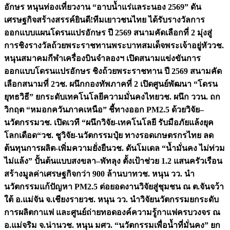
อักษร หนุนท่องเที่ยวงาน “อาบน้ำแร่แลระนอง 2569” ดัน
เศรษฐกิจสร้างสรรค์
ยินดี!ทีมเยาวชนไทย ได้รับรางวัลการ
ออกแบบแผนโดรนแปรอักษร ปี 2569 สนามคัดเลือกที่ 2 มุ่งสู่
การชิงรางวัลถ้วยพระราชทานพระบาทสมเด็จพระเจ้าอยู่หัว
วช.
หนุนสมาคมกีฬาเครื่องบินจำลองฯ เปิดสนามแข่งขันการ
ออกแบบโดรนแปรอักษร ชิงถ้วยพระราชทาน ปี 2569 สนามคัด
เลือกสนามที่ 2
วช. ผนึกกองทัพภาคที่ 2 เปิดศูนย์พัฒนา “โดรน
ยุทธวิธี” ยกระดับเทคโนโลยีความมั่นคงไทย
วช. ผนึก ววน. ถก
วิกฤต “หมอกควันภาคเหนือ” ชี้ทางออก PM2.5 ด้วยวิจัย–
นวัตกรรม
วช. เปิดเวที “ผนึกวิจัย-เทคโนโลยี รับมือภัยแล้งยุค
โลกเดือด“
วช. ชูวิจัย-นวัตกรรมปุ๋ย ทางรอดเกษตรกรไทย ลด
ต้นทุนการผลิต-เพิ่มความยั่งยืน
วช. ดันโมเดล “น้ำมั่นคง ไม่ท่วม
ไม่แล้ง” ปั้นต้นแบบสงขลา–พัทลุง ตั้งเป้าช่วย 1.2 แสนครัวเรือน
สร้างมูลค่าเศรษฐกิจกว่า 900 ล้านบาท
วช. หนุน วว. นำ
นวัตกรรมแก้ปัญหา PM2.5 ต่อยอดงานวิจัยสู่ชุมชน ณ ต.จันจว้า
ใต้ อ.แม่จัน จ.เชียงราย
วช. หนุน วว. นำวิจัยนวัตกรรมยกระดับ
การผลิตกาแฟ และศูนย์ถ่ายทอดองค์ความรู้กาแฟครบวงจร ณ
อ.แม่จริม จ.น่าน
วช. หนุน มศว. “นวัตกรรมเพื่อน้ำที่มั่นคง” ยก