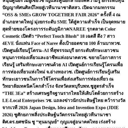
หนุนศูนย์รวมผู้เชี่ยวชาญและศูนย์กลางองค์ความรู้ ยกระดับทุน
ปัญญาทัศนศิลป์ไทยสู่เวทีนานาชาติ
สสว. เปิดฉากมหกรรม
“OSS & SMEs GROW TOGETHER FAIR 2026” ครั้งที่ 4 ณ
อำเภอหาดใหญ่ มุ่งยกระดับ SME ใต้สู่ความสำเร็จ เป็นจุดหมาย
สุดท้ายของโครงการระดับภูมิภาค
NAREE รุกตลาด Color
Cosmetic เปิดตัว “Perfect Touch Blush” 18 เฉดสี ดึง 7 สาว
4EVE นั่งแท่น Face of Naree ตั้งเป้ายอดขาย 100 ล้านบาท
วช.
เปิดศูนย์เรียนรู้โดรน–AI ที่สุพรรณบุรี ยกระดับทักษะเยาวชน
หนุนการท่องเที่ยวและอาชีพแห่งอนาคต
วช. ขยายโอกาสการ
เรียนรู้ เสริมทักษะเยาวชนด้วย AI เปิดศูนย์การเรียนรู้โดรนเพื่อ
การท่องเที่ยวแห่งใหม่ จ.อ่างทอง
วช. เปิดศูนย์การเรียนรู้เสริม
ทักษะเยาวชนในการใช้โดรนเพื่อส่งเสริมการท่องเที่ยว ณ
วิทยาลัยเทคนิคโคกสำโรง จังหวัดลพบุรี
บพท.ชูสูตรสำเร็จ
“THE 3Ea” สร้างเศรษฐกิจฐานรากไทยให้เติบโตด้วยการสร้าง
LE-Local Enterprises
วช. แถลงข่าวนักประดิษฐ์ไทย คว้ารางวัล
จากเวที 2026 Japan Design, Idea and Invention Expo (JDIE
2026) ชูศักยภาพสิ่งประดิษฐ์นวัตกรรมไทยสู่เวทีนานาชา
ติ
ศ.ดร.ยศชนัน ชู “ทุนมนุษย์” กุญแจสู่อนาคตไทย เร่งสร้าง