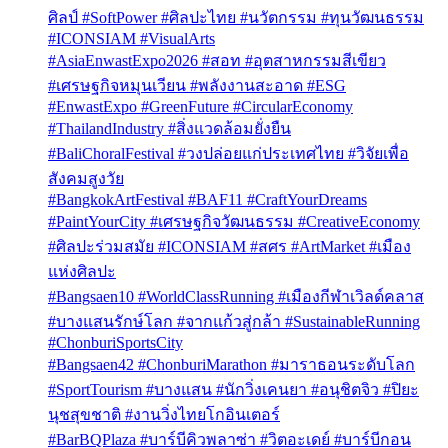
ศิลป์ #SoftPower #ศิลปะไทย #นวัตกรรม #ทุนวัฒนธรรม
#ICONSIAM #VisualArts
#AsiaEnwastExpo2026 #สอท #อุตสาหกรรมสีเขียว
#เศรษฐกิจหมุนเวียน #พลังงานสะอาด #ESG
#EnwastExpo #GreenFuture #CircularEconomy
#ThailandIndustry #สิ่งแวดล้อมยั่งยืน
#BaliChoralFestival #วงปล่อยแก่ประเทศไทย #วิจัยเพื่อ
สังคมสูงวัย
#BangkokArtFestival #BAF11 #CraftYourDreams
#PaintYourCity #เศรษฐกิจวัฒนธรรม #CreativeEconomy
#ศิลปะร่วมสมัย #ICONSIAM #สศร #ArtMarket #เมือง
แห่งศิลปะ
#Bangsaen10 #WorldClassRunning #เมืองกีฬาเวิลด์คลาส
#บางแสนรักษ์โลก #จากแก้วสู่กล้า #SustainableRunning
#ChonburiSportsCity
#Bangsaen42 #ChonburiMarathon #มาราธอนระดับโลก
#SportTourism #บางแสน #นักวิ่งเคนยา #อนุชิตจิว #ปิยะ
นุชสุขชาติ #งานวิ่งไทยโกอินเตอร์
#BarBQPlaza #บาร์บีคิวพลาซ่า #วิตอะเดย์ #บาร์บีกอน