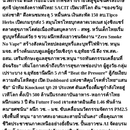
นวัตกรรม ดันสารอะมิโนจากพืชสร้างรายได้สู่ชุมชนศรีสะเกษ
ศุภจี ปลุกพลังคราฟต์ไทย! SACIT เปิดเวทีโลก ดัน “ของขวัญ
แห่งชาติ” ดึงคนชมทะลุ 5 หมื่นคน เงินสะพัด 150 ลบ.
Tipco
Herbs เปิดเกมรุกส่ง 5 สมุนไพรไทยบุกตลาดเวลเนส มุ่งชิงแชร์
ตลาดสุขภาพโตต่อเนื่อง
ทันตบุคลากร – สพฐ. หวั่นเด็กไทยเริ่ม
สูบบุหรี่ตั้งแต่วัย 9 ขวบ ผนึกพลังเยาวชนจัดงาน “Zero Smoke
No Vape” สร้างสังคมไทยปลอดบุหรี่และบุหรี่ไฟฟ้า
วช. หนุน
มจธ. สร้างต้นแบบดูแลผู้สูงวัยเชิงรุก จ.อุทัยธานี ดึง รพ.สต.-
อสม. เสริมทักษะดูแลสุขภาพ
วช.หนุน “รถทันตกรรมเคลื่อนที่
อัจฉริยะ” เพิ่มโอกาสเข้าถึงบริการสุขภาพช่องปาก ผู้สูงวัย-กลุ่ม
เปราะบาง จ.อุทัยธานี
ผนึก 5 ภาคี “Beat the Pressure” สู้ภัยเงียบ
ความดันโลหิตสูง เปิด Dashboard แห่งชาติคุมโรคทั่วไทย
“แสน
ชัย” นำทีม Knockout บุก 20 ประเทศ ดันเครื่องดื่มชูกำลังไทยสู่
เวทีโลก ตั้งเป้า 500 ล้านปีแรก
สถาบันอาหาร–หอการค้าไทย
ผนึกแผน 3 ปี ดัน Future Food เจาะตลาดอินเดีย 1.46 พันล้าน
คน
“ยศชนัน” ผนึก วช. – มช. ขับเคลื่อนนวัตกรรมจัดการ PM2.5
เชิงพื้นที่ หนุน “อากาศสะอาดและสายน้ำมั่นคง” เพื่อคุณภาพ
ชีวิตประชาชนภาคเหนืออย่างยั่งยืน
วช. ปั้นเยาวชน AI จัดอบรม