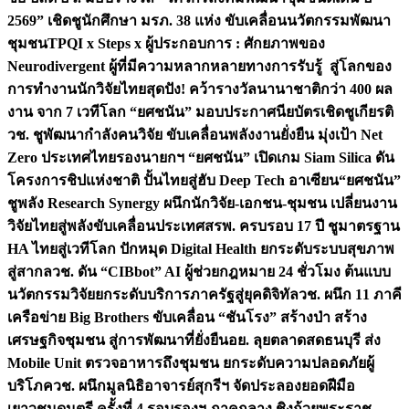
2569” เชิดชูนักศึกษา มรภ. 38 แห่ง ขับเคลื่อนนวัตกรรมพัฒนา
ชุมชน
TPQI x Steps x ผู้ประกอบการ : ศักยภาพของ
Neurodivergent ผู้ที่มีความหลากหลายทางการรับรู้ สู่โลกของ
การทำงาน
นักวิจัยไทยสุดปัง! คว้ารางวัลนานาชาติกว่า 400 ผล
งาน จาก 7 เวทีโลก “ยศชนัน” มอบประกาศนียบัตรเชิดชูเกียรติ
วช. ชูพัฒนากำลังคนวิจัย ขับเคลื่อนพลังงานยั่งยืน มุ่งเป้า Net
Zero ประเทศไทย
รองนายกฯ “ยศชนัน” เปิดเกม Siam Silica ดัน
โครงการชิปแห่งชาติ ปั้นไทยสู่ฮับ Deep Tech อาเซียน
“ยศชนัน”
ชูพลัง Research Synergy ผนึกนักวิจัย-เอกชน-ชุมชน เปลี่ยนงาน
วิจัยไทยสู่พลังขับเคลื่อนประเทศ
สรพ. ครบรอบ 17 ปี ชูมาตรฐาน
HA ไทยสู่เวทีโลก ปักหมุด Digital Health ยกระดับระบบสุขภาพ
สู่สากล
วช. ดัน “CIBbot” AI ผู้ช่วยกฎหมาย 24 ชั่วโมง ต้นแบบ
นวัตกรรมวิจัยยกระดับบริการภาครัฐสู่ยุคดิจิทัล
วช. ผนึก 11 ภาคี
เครือข่าย Big Brothers ขับเคลื่อน “ชันโรง” สร้างป่า สร้าง
เศรษฐกิจชุมชน สู่การพัฒนาที่ยั่งยืน
อย. ลุยตลาดสดธนบุรี ส่ง
Mobile Unit ตรวจอาหารถึงชุมชน ยกระดับความปลอดภัยผู้
บริโภค
วช. ผนึกมูลนิธิอาจารย์สุกรีฯ จัดประลองยอดฝีมือ
เยาวชนดนตรี ครั้งที่ 4 รอบรองฯ ภาคกลาง ชิงถ้วยพระราช