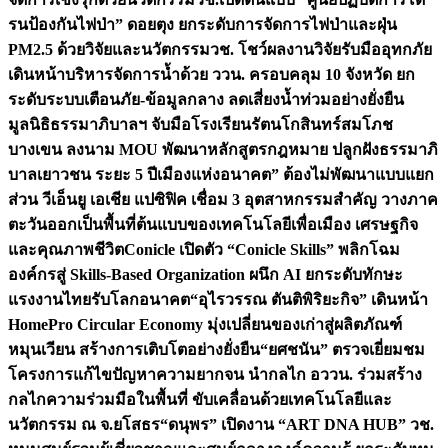
รนป้องกันไฟป่า” ดอยตุง ยกระดับการจัดการไฟป่าและฝุ่น
PM2.5 ด้วยวิจัยและนวัตกรรม
วช. โชว์ผลงานวิจัยรับมืออุทกภัย
เดินหน้าบริหารจัดการน้ำด้วย ววน. ครอบคลุม 10 จังหวัด ยก
ระดับระบบเตือนภัย-ข้อมูลกลาง ลดเสี่ยงน้ำท่วมอย่างยั่งยืน
มูลนิธิธรรมาภิบาลฯ จับมือโรงเรียนรัตนโกสินทร์สมโภช
บางเขน ลงนาม MOU พัฒนาหลักสูตรกฎหมาย ปลูกฝังธรรมาภิ
บาลเยาวชน ระยะ 5 ปี
เมืองแห่งอนาคต” ต้องไม่พัฒนาแบบแยก
ส่วน วีเอ็นยู เอเชีย แปซิฟิค เชื่อม 3 อุตสาหกรรมสำคัญ วางภาค
ตะวันออกเป็นพื้นที่ต้นแบบของเทคโนโลยีเพื่อเมือง เศรษฐกิจ
และคุณภาพชีวิต
Conicle เปิดตัว “Conicle Skills” พลิกโฉม
องค์กรสู่ Skills-Based Organization ผนึก AI ยกระดับทักษะ
แรงงานไทยรับโลกอนาคต
“อุไรวรรณ ตันติพิริยะกิจ” เดินหน้า
HomePro Circular Economy มุ่งเปลี่ยนของเก่าสู่ผลิตภัณฑ์
หมุนเวียน สร้างการเติบโตอย่างยั่งยืน
“ยศชนัน” ตรวจเยี่ยมชม
โครงการแก้ไขปัญหาความยากจน นำกลไก อววน. ร่วมสร้าง
กลไกความร่วมมือในพื้นที่ ขับเคลื่อนด้วยเทคโนโลยีและ
นวัตกรรม ณ จ.ยโสธร
“ดนุพร” เปิดงาน “ART DNA HUB” วช.