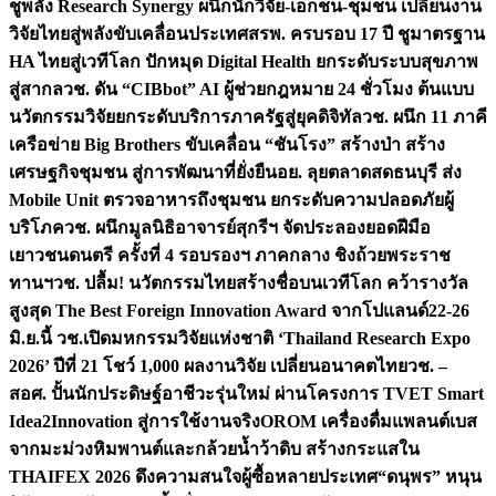
ชูพลัง Research Synergy ผนึกนักวิจัย-เอกชน-ชุมชน เปลี่ยนงาน
วิจัยไทยสู่พลังขับเคลื่อนประเทศ
สรพ. ครบรอบ 17 ปี ชูมาตรฐาน
HA ไทยสู่เวทีโลก ปักหมุด Digital Health ยกระดับระบบสุขภาพ
สู่สากล
วช. ดัน “CIBbot” AI ผู้ช่วยกฎหมาย 24 ชั่วโมง ต้นแบบ
นวัตกรรมวิจัยยกระดับบริการภาครัฐสู่ยุคดิจิทัล
วช. ผนึก 11 ภาคี
เครือข่าย Big Brothers ขับเคลื่อน “ชันโรง” สร้างป่า สร้าง
เศรษฐกิจชุมชน สู่การพัฒนาที่ยั่งยืน
อย. ลุยตลาดสดธนบุรี ส่ง
Mobile Unit ตรวจอาหารถึงชุมชน ยกระดับความปลอดภัยผู้
บริโภค
วช. ผนึกมูลนิธิอาจารย์สุกรีฯ จัดประลองยอดฝีมือ
เยาวชนดนตรี ครั้งที่ 4 รอบรองฯ ภาคกลาง ชิงถ้วยพระราช
ทานฯ
วช. ปลื้ม! นวัตกรรมไทยสร้างชื่อบนเวทีโลก คว้ารางวัล
สูงสุด The Best Foreign Innovation Award จากโปแลนด์
22-26
มิ.ย.นี้ วช.เปิดมหกรรมวิจัยแห่งชาติ ‘Thailand Research Expo
2026’ ปีที่ 21 โชว์ 1,000 ผลงานวิจัย เปลี่ยนอนาคตไทย
วช. –
สอศ. ปั้นนักประดิษฐ์อาชีวะรุ่นใหม่ ผ่านโครงการ TVET Smart
Idea2Innovation สู่การใช้งานจริง
OROM เครื่องดื่มแพลนต์เบส
จากมะม่วงหิมพานต์และกล้วยน้ำว้าดิบ สร้างกระแสใน
THAIFEX 2026 ดึงความสนใจผู้ซื้อหลายประเทศ
“ดนุพร” หนุน