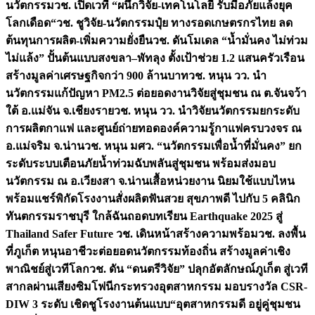
นวัตกรรม
วช. เปิดเวที “ผนึกวิจัย-เทคโนโลยี รับมือภัยแล้งยุค
โลกเดือด“
วช. ชูวิจัย-นวัตกรรมปุ๋ย ทางรอดเกษตรกรไทย ลด
ต้นทุนการผลิต-เพิ่มความยั่งยืน
วช. ดันโมเดล “น้ำมั่นคง ไม่ท่วม
ไม่แล้ง” ปั้นต้นแบบสงขลา–พัทลุง ตั้งเป้าช่วย 1.2 แสนครัวเรือน
สร้างมูลค่าเศรษฐกิจกว่า 900 ล้านบาท
วช. หนุน วว. นำ
นวัตกรรมแก้ปัญหา PM2.5 ต่อยอดงานวิจัยสู่ชุมชน ณ ต.จันจว้า
ใต้ อ.แม่จัน จ.เชียงราย
วช. หนุน วว. นำวิจัยนวัตกรรมยกระดับ
การผลิตกาแฟ และศูนย์ถ่ายทอดองค์ความรู้กาแฟครบวงจร ณ
อ.แม่จริม จ.น่าน
วช. หนุน มศว. “นวัตกรรมเพื่อน้ำที่มั่นคง” ยก
ระดับระบบเตือนภัยน้ำท่วมฉับพลันสู่ชุมชน พร้อมส่งมอบ
นวัตกรรม ณ อ.เวียงสา จ.น่าน
เสื้อหน่วยงาน นิยมใช้แบบไหน
พร้อมแชร์พิกัดโรงงานสั่งผลิต
ฟันสวย สุขภาพดี ไปกับ 5 คลินิก
ทันตกรรมราชบุรี ใกล้ฉัน
ถอดบทเรียน Earthquake 2025 สู่
Thailand Safer Future วช. เดินหน้าสร้างความพร้อม
วช. ลงพื้น
ที่ภูเก็ต หนุนอาชีวะต่อยอดนวัตกรรมท้องถิ่น สร้างมูลค่าเชิง
พาณิชย์สู่เวทีโลก
วช. ดัน “ดนตรีวิจัย” ปลุกอัตลักษณ์ภูเก็ต สู่เวที
สากลผ่านเสียงซิมโฟนี
กระทรวงอุตสาหกรรม มอบรางวัล CSR-
DIW 3 ระดับ เชิดชูโรงงานต้นแบบ“อุตสาหกรรมดี อยู่คู่ชุมชน