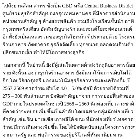
ไปถึงย่านสีลม สาทร ซึ่งเป็น CBD หรือ Central Business District
ศูนย์รวมธุรกิจสำคัญของกรุงเทพมหานคร ที่มีอาคารสำนักงาน
หน่วยงานสำคัญ ๆ ห้างสรรพสินค้า รวมถึงโรงเรียนชั้นนำ อาทิ
กรุงเทพคริสเตียน อัสสัมชัญบางรัก และเซนต์โยเซฟคอนเวนต์
อีกทั้งยังเป็นแหล่งรวมของธุรกิจโฮเรก้า ที่ประกอบด้วย โรงแรม
ร้านอาหาร ภัตตาคาร ธุรกิจจัดเลี้ยง ทุกขนาด ตลอดจนร้านค้า
ปลีกขนาดเล็ก ทำให้มีโอกาสทางธุรกิจ
นอกจากนี้ ในย่านนี้ ยังมีผู้เล่นในตลาดค้าส่งวัตถุดิบอาหารน้อย
ราย ดังนั้นมองว่าธุรกิจร้านอาหาร ยังมีแนวโน้มการเติบโตได้
อีก โดยวิจัยกรุงศรี มองแนวโน้มธุรกิจอาหารและเครื่องดื่ม ปี
2567-2569
คาดว่าจะเติบโต 4.0 – 5.0% ต่อปี
ด้วยรายได้รวมที่
275 – 300 พันล้านบาท ปัจจัยสำคัญมาจาก การทยอยฟื้นตัวของ
GDP ภายในประเทศในช่วงปี 2568 – 2569 นักท่องเที่ยวต่างชาติ
ที่คาดว่าจะทยอยเพิ่มขึ้นเป็นลำดับ โดยเฉพาะกลุ่มนักท่องเที่ยว
สำคัญ เช่น จีน มาเลเซีย เกาหลีใต้ ขณะที่นักท่องเที่ยวไทยคาด
ว่าจะมีการเดินทางเพิ่มขึ้น โดยได้ปัจจัยสนับสนุนโครงการต่างๆ
จากภาครัฐ และ พฤติกรรมของผู้บริโภคที่หันมานิยมทาน