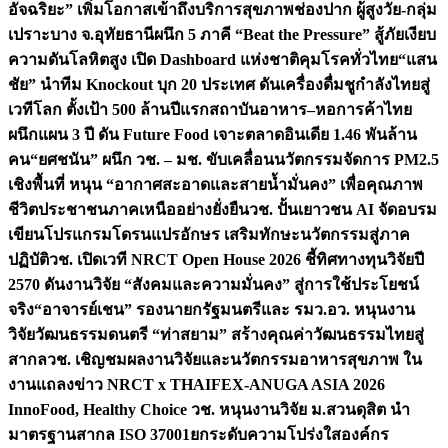
อัจฉริยะ” เพิ่มโอกาสเข้าถึงบริการสุขภาพช่องปาก ผู้สูงวัย-กลุ่ม
เปราะบาง จ.อุทัยธานี
ผนึก 5 ภาคี “Beat the Pressure” สู้ภัยเงียบ
ความดันโลหิตสูง เปิด Dashboard แห่งชาติคุมโรคทั่วไทย
“แสน
ชัย” นำทีม Knockout บุก 20 ประเทศ ดันเครื่องดื่มชูกำลังไทยสู่
เวทีโลก ตั้งเป้า 500 ล้านปีแรก
สถาบันอาหาร–หอการค้าไทย
ผนึกแผน 3 ปี ดัน Future Food เจาะตลาดอินเดีย 1.46 พันล้าน
คน
“ยศชนัน” ผนึก วช. – มช. ขับเคลื่อนนวัตกรรมจัดการ PM2.5
เชิงพื้นที่ หนุน “อากาศสะอาดและสายน้ำมั่นคง” เพื่อคุณภาพ
ชีวิตประชาชนภาคเหนืออย่างยั่งยืน
วช. ปั้นเยาวชน AI จัดอบรม
เขียนโปรแกรมโดรนแปรอักษร เสริมทักษะนวัตกรรมสู่ภาค
ปฏิบัติ
วช. เปิดเวที NRCT Open House 2026 ชี้ทิศทางทุนวิจัยปี
2570 ดันงานวิจัย “สังคมและความมั่นคง” สู่การใช้ประโยชน์
จริง
“อาจารย์เชน” รองนายกรัฐมนตรีและ รมว.อว. หนุนงาน
วิจัยวัฒนธรรมดนตรี “ท่าสยาม” สร้างคุณค่าวัฒนธรรมไทยสู่
สากล
วช. เชิญชมผลงานวิจัยและนวัตกรรมอาหารสุขภาพ ใน
งานแถลงข่าว NRCT x THAIFEX-ANUGA ASIA 2026
InnoFood, Healthy Choice
วช. หนุนงานวิจัย ม.สวนดุสิต นำ
มาตรฐานสากล ISO 37001ยกระดับความโปร่งใสองค์กร